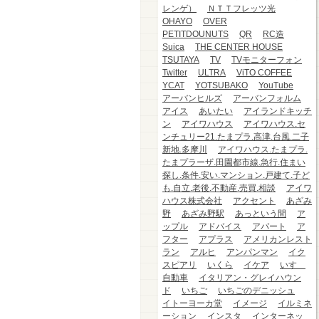
レンゲ）
ＮＴＴフレッツ光
OHAYO
OVER
PETITDOUNUTS
QR
RC造
Suica
THE CENTER HOUSE
TSUTAYA
TV
TVモニターフォン
Twitter
ULTRA
ViTO COFFEE
YCAT
YOTSUBAKO
YouTube
アーバンヒルズ
アーバンフォルム
アイス
あいたい
アイランドキッチ
ン
アイワハウス
アイワハウス.セ
ンチュリー21.たまプラ.高津.台風.二子
新地.多摩川
アイワハウス.たまプラ.
たまプラーザ.田園都市線.急行.住まい
探し.条件.安い.マンション.戸建て.子ど
も.自立.老後.不動産.売買.相談
アイワ
ハウス株式会社
アクセント
あざみ
野
あざみ野駅
あっという間
ア
ップル
アドバイス
アパート
ア
フター
アプラス
アメリカンレスト
ラン
アルヒ
アンパンマン
イク
スピアリ
いくら
イケア
いすゞ
自動車
イタリアン・グレイハウン
ド
いちご
いちごのデニッシュ
イトーヨーカ堂
イメージ
イルミネ
ーション
インスタ
インターネッ