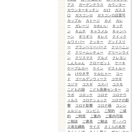
アス
ガーデンテラス
カウンター
カウンターキッチン
かけ
ガス３
口
ガスコンロ
ガスコンロ設置可
カップル
カトージ
カメ
カレ
ー
ガレージ
かわいい
キッチ
ン
キムチ
キャラメル
キャンペ
ーン
ギリギリ
キレイ
クイック
ルワイパー
クッキー
グッドスリ
ー
グランベリーパーク
クリーニン
グ
クリームシチュー
グリーンライ
ン
クリスマス
グルメ
クレヨン
しんちゃん
クローゼット
ケーキ
ケーブルカー
ケイン
ゲストルー
ム
けやき平
ケルヒャー
コー
ド
ゴールデンウィーク
コサギ
コジマ
コスギ
コスパ
コスモ
こどもの国
こども医療センター
コ
ラボ
コロッケ
コロナ
コロナウ
ィルス
コロナショック
コロナの影
響
コロナ影響
コロナ禍
コンシ
ェルジュ
コンビニ
ご契約
ご成
約
ご時世
ご案内
ご案内可能
ご相談
ご褒美
ご馳走
ザ・ハウ
ス港北綱島
サイズ
さくらの名所