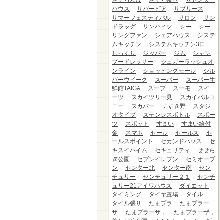
さくらんぼ
さくら祭り
ザセンター
ハウス
サバービア
サブリース
サマーフェスティバル
サロン
サン
ドラッグ
サンハイツ
シー
シー
リングファン
シェアハウス
システ
ムキッチン
システムキッチン3口
じっくり
ジッパー
ジム
シャン
プードレッサー
シュガーラッシュオ
ンライン
ショッピングモール
シル
バーウイーク
スーパー
スーパー生
鮮館TAIGA
スープ
スーモ
スイ
ーツ
スカイツリー見
スカイバルコ
ニー
スカパー
すすき野
スタジ
オタイプ
ステンレスボトル
スポー
ツ
スポット
すまい
すまい給付
金
スマホ
セール
セールス
セ
ールスポイント
セカンドハウス
セ
キスイハイム
セキュリティ
せせら
ぎ公園
セブンイレブン
セミオープ
ン
センター北
センター南
セン
チュリー
センチュリー２１
センチ
ュリー21アイワハウス
ダイエット
タイミング
タイヤ置場
タイル
タイル張り
たまプラ
たまプラー
ザ
たまプラーザ，
たまプラーザ，