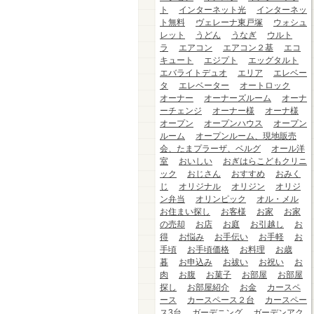
ト
インターネット光
インターネッ
ト無料
ヴェレーナ東戸塚
ウォシュ
レット
うどん
うなぎ
ウルト
ラ
エアコン
エアコン２基
エコ
キュート
エジプト
エッグタルト
エバライトデュオ
エリア
エレベー
タ
エレベーター
オートロック
オーナー
オーナーズルーム
オーナ
ーチェンジ
オーナー様
オーナ様
オープン
オープンハウス
オープン
ルーム
オープンルーム、現地販売
会、たまプラーザ、ベルグ
オール洋
室
おいしい
おぎはらこどもクリニ
ック
おじさん
おすすめ
おみく
じ
オリジナル
オリジン
オリジ
ン弁当
オリンピック
オル・メル
お住まい探し
お客様
お家
お家
の売却
お店
お庭
お引越し
お
得
お悩み
お手伝い
お手軽
お
手頃
お手頃価格
お料理
お歳
暮
お申込み
お祓い
お祝い
お
肉
お腹
お菓子
お部屋
お部屋
探し
お部屋紹介
お金
カースペ
ース
カースペース２台
カースペー
ス3台
ガーデニング
ガーデンアク