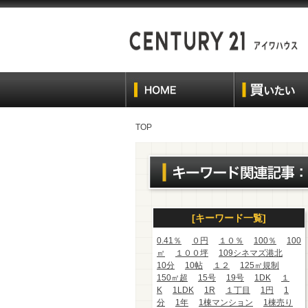
TOP
[キーワード一覧]
0.41％
０円
１０％
100％
100
㎡
１００坪
109シネマズ港北
10分
10帖
１２
125㎡規制
150㎡超
15号
19号
1DK
１
K
1LDK
1R
１丁目
1円
1
分
1年
1棟マンション
1棟売り