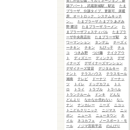
美しが丘公園，イルミネーション，新
築アパート，武蔵新城駅，駅近
たま
プラーザ、分譲タイプ、更新可、床暖
房、オートロック、システムキッチ
ン、
たまプラーザ.たまプラ.あざみ
野.鷺沼
たまプラーザ.ラーメン
た
まプラーザフェスティバル
たまプラ
ーザ中央商店街
たまプラーザ駅
タ
ワーマンション
タンデム
チーズィ
ーチキン
チキン
ちびっ子
チョ
コ
つきみ野
つけ麺
テイクアウ
ト
ディズニー
ディンクス
デザ
イナーズ
デザイナーズマンション
デザイナーズ賃貸
デジタルキー
テ
ナント
テラスハウス
テラスモール
湘南
テレビ
ドーナツ
ドーナッ
ツ
トイレ
ドッグカフェ
トト
ロ
トライ
トラブル
トラベル
トランクルーム
ドンキ
どんな
どんより
なかなか売れない
なし
ナン
ナンカレー
ニーズ
ニコッ
トこどもクリニック
ニジマス
ニッ
ポン
ニュース
ニュータウン
ネ
イル
ネコカフェ
ノースポート・モ
ール
ノジマ宮前平店
のんびり