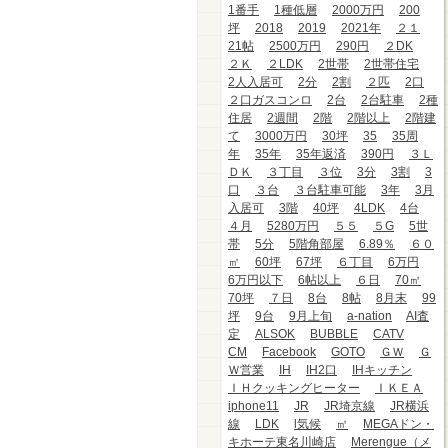
1番手
1種低層
2000万円
200
坪
2018
2019
2021年
２１
21帖
2500万円
290円
２DK
２Ｋ
２LDK
2世帯
2世帯住宅
2人入居可
2分
2割
２匹
2口
２口ガスコンロ
2台
2台駐車
2種
住居
2週間
2階
2階以上
2階建
て
3000万円
30坪
35
35周
年
35年
35年返済
390円
３Ｌ
ＤＫ
３丁目
３位
3分
3割
3
口
３台
３台駐車可能
3年
3月
入居可
3階
40坪
4LDK
4台
４月
5280万円
５５
５G
5世
帯
5分
5階角部屋
6.89％
６０
㎡
60坪
67坪
６丁目
6万円
6万円以下
6帖以上
６日
70㎡
70坪
７日
8台
8帖
8月末
99
坪
9台
9月上旬
a-nation
AI査
定
ALSOK
BUBBLE
CATV
CM
Facebook
GOTO
ＧＷ
Ｇ
Ｗ営業
IH
IH2口
IHキッチン
ＩＨクッキングヒーター
ＩＫＥＡ
iphone11
JR
JR埼京線
JR横浜
線
LDK
l気候
㎡
MEGAドン・
キホーテ東名川崎店
Merengue（メ