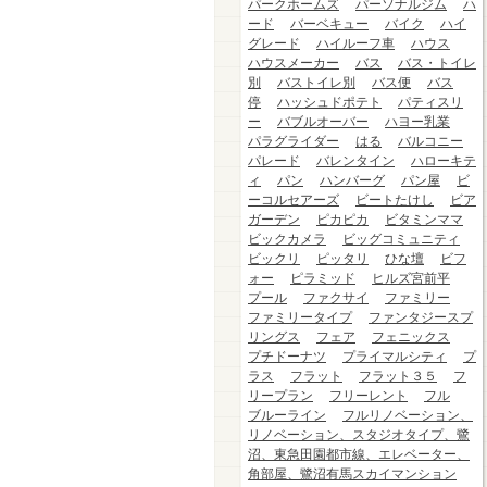
パークホームズ
パーソナルジム
ハ
ード
バーベキュー
バイク
ハイ
グレード
ハイルーフ車
ハウス
ハウスメーカー
バス
バス・トイレ
別
バストイレ別
バス便
バス
停
ハッシュドポテト
パティスリ
ー
バブルオーバー
ハヨー乳業
パラグライダー
はる
バルコニー
パレード
バレンタイン
ハローキテ
ィ
パン
ハンバーグ
パン屋
ビ
ーコルセアーズ
ビートたけし
ビア
ガーデン
ピカピカ
ビタミンママ
ビックカメラ
ビッグコミュニティ
ビックリ
ピッタリ
ひな壇
ビフ
ォー
ピラミッド
ヒルズ宮前平
プール
ファクサイ
ファミリー
ファミリータイプ
ファンタジースプ
リングス
フェア
フェニックス
プチドーナツ
プライマルシティ
プ
ラス
フラット
フラット３５
フ
リープラン
フリーレント
フル
ブルーライン
フルリノベーション、
リノベーション、スタジオタイプ、鷺
沼、東急田園都市線、エレベーター、
角部屋、鷺沼有馬スカイマンション