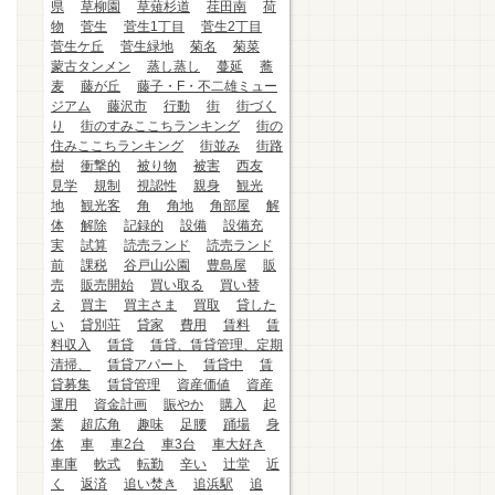
県
草柳園
草薙杉道
荏田南
荷
物
菅生
菅生1丁目
菅生2丁目
菅生ケ丘
菅生緑地
菊名
菊菜
蒙古タンメン
蒸し蒸し
蔓延
蕎
麦
藤が丘
藤子・F・不二雄ミュー
ジアム
藤沢市
行動
街
街づく
り
街のすみここちランキング
街の
住みここちランキング
街並み
街路
樹
衝撃的
被り物
被害
西友
見学
規制
視認性
親身
観光
地
観光客
角
角地
角部屋
解
体
解除
記録的
設備
設備充
実
試算
読売ランド
読売ランド
前
課税
谷戸山公園
豊島屋
販
売
販売開始
買い取る
買い替
え
買主
買主さま
買取
貸した
い
貸別荘
貸家
費用
賃料
賃
料収入
賃貸
賃貸、賃貸管理、定期
清掃、
賃貸アパート
賃貸中
賃
貸募集
賃貸管理
資産価値
資産
運用
資金計画
賑やか
購入
起
業
超広角
趣味
足腰
踊場
身
体
車
車2台
車3台
車大好き
車庫
軟式
転勤
辛い
辻堂
近
く
返済
追い焚き
追浜駅
追