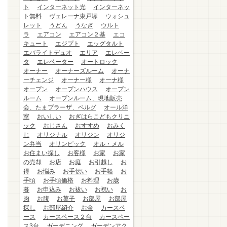
ト
インターネット光
インターネッ
ト無料
ヴェレーナ東戸塚
ウォシュ
レット
うどん
うなぎ
ウルト
ラ
エアコン
エアコン２基
エコ
キュート
エジプト
エッグタルト
エバライトデュオ
エリア
エレベー
タ
エレベーター
オートロック
オーナー
オーナーズルーム
オーナ
ーチェンジ
オーナー様
オーナ様
オープン
オープンハウス
オープン
ルーム
オープンルーム、現地販売
会、たまプラーザ、ベルグ
オール洋
室
おいしい
おぎはらこどもクリニ
ック
おじさん
おすすめ
おみく
じ
オリジナル
オリジン
オリジ
ン弁当
オリンピック
オル・メル
お住まい探し
お客様
お家
お家
の売却
お店
お庭
お引越し
お
得
お悩み
お手伝い
お手軽
お
手頃
お手頃価格
お料理
お歳
暮
お申込み
お祓い
お祝い
お
肉
お腹
お菓子
お部屋
お部屋
探し
お部屋紹介
お金
カースペ
ース
カースペース２台
カースペー
ス3台
ガーデニング
ガーデンアク