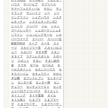
さくらんぼ
さくら祭り
ザセンター
ハウス
サバービア
サブリース
サマーフェスティバル
サロン
サン
ドラッグ
サンハイツ
シー
シー
リングファン
シェアハウス
システ
ムキッチン
システムキッチン3口
じっくり
ジッパー
ジム
シャン
プードレッサー
シュガーラッシュオ
ンライン
ショッピングモール
シル
バーウイーク
スーパー
スーパー生
鮮館TAIGA
スープ
スーモ
スイ
ーツ
スカイツリー見
スカイバルコ
ニー
スカパー
すすき野
スタジ
オタイプ
ステンレスボトル
スポー
ツ
スポット
すまい
すまい給付
金
スマホ
セール
セールス
セ
ールスポイント
セカンドハウス
セ
キスイハイム
セキュリティ
せせら
ぎ公園
セブンイレブン
セミオープ
ン
センター北
センター南
セン
チュリー
センチュリー２１
センチ
ュリー21アイワハウス
ダイエット
タイミング
タイヤ置場
タイル
タイル張り
たまプラ
たまプラー
ザ
たまプラーザ，
たまプラーザ，