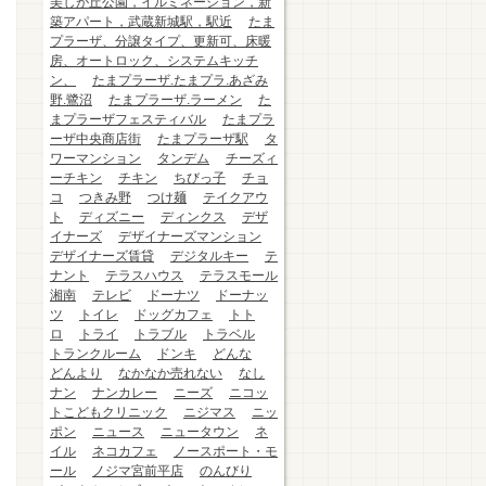
美しが丘公園，イルミネーション，新
築アパート，武蔵新城駅，駅近
たま
プラーザ、分譲タイプ、更新可、床暖
房、オートロック、システムキッチ
ン、
たまプラーザ.たまプラ.あざみ
野.鷺沼
たまプラーザ.ラーメン
た
まプラーザフェスティバル
たまプラ
ーザ中央商店街
たまプラーザ駅
タ
ワーマンション
タンデム
チーズィ
ーチキン
チキン
ちびっ子
チョ
コ
つきみ野
つけ麺
テイクアウ
ト
ディズニー
ディンクス
デザ
イナーズ
デザイナーズマンション
デザイナーズ賃貸
デジタルキー
テ
ナント
テラスハウス
テラスモール
湘南
テレビ
ドーナツ
ドーナッ
ツ
トイレ
ドッグカフェ
トト
ロ
トライ
トラブル
トラベル
トランクルーム
ドンキ
どんな
どんより
なかなか売れない
なし
ナン
ナンカレー
ニーズ
ニコッ
トこどもクリニック
ニジマス
ニッ
ポン
ニュース
ニュータウン
ネ
イル
ネコカフェ
ノースポート・モ
ール
ノジマ宮前平店
のんびり