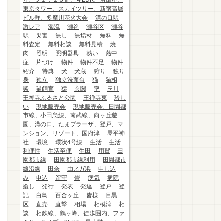
ィ、９１．２６㎡、４LDK、角部屋、
東京タワー、スカイツリー、新宿高層
ビル群、多摩川花火大会
溝の口駅
激レア
濁流
瀬谷
瀬谷区
瀬谷
駅
災害
無し
無垢材
無料
無
料査定
無料相談
無料見積
焼
肉
照明
照明器具
熱い
熱中
症
片づけ
物件
物件不足
物件
紹介
特典
犬
犬蔵
狩り
独り
身
独立
独立洗面台
猫
猫相
談
猫飼育
猿
玄関
率
玉川
王禅寺ふるさと公園
王禅寺東
珍し
い
現地販売会
現地販売会、田園都
市線、小田急線、南武線、向ヶ丘遊
園、溝の口、たまプラーザ、登戸、マ
ンション、リゾート、国府津
琴平神
社
環境
環状4号線
生活
生活
利便性
生活至便
生田
用賀
田
園都市線
田園都市線利用
田園都市
線沿線
田奈
由比ガ浜
申し込
み
申込
留守
畳
病気
病院
癒し
発行
発表
発達
登戸
登
記
白鳥
百合ヶ丘
皆様
目黒
区
直売
直撃
相場
相模湾
相
談
相鉄線、鶴ヶ峰、徒歩圏内、ファ