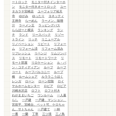
ートロック
モニター付きインターホ
ン
モニター付きオートロック
ユー
タカラヤ宮崎店
ユーフォリア祐天
寺
ゆがみ
ゆったり
ヨネッティ
王禅寺
らーめん
ラーメン、味噌
汁
ラーメン王
ラッピングバス
ららぽーと横浜
ランキング
ラン
チ
ランド
リースバック
リゾー
トライン
リッチ
リニューアル
リノベーション
リピート
リフォー
ム
リフォーム済
リフォーム済み
リフレッシュ
リベンジ
リムジンバ
ス
リモート
リモートワーク
リ
モート部屋
リロケーション
ル・パ
ン・コティディアン
ルーフ
ルーフ
コート
ルーフバルコニー
ループ
橋
ルームシェア
ルララこうほく
レンガ
ローン
ローン控除
ロイ
ヤルホームセンター
ロピア
ロピア
川崎水沢店
ロフト
ロフト付き
わがままいちご
ワンルーム
一人暮
らし
一戸建
一戸建、マンション、
宮前平、宮崎台、ペット可、ケロちゃ
ん、サトちゃん
一戸建て
一杯
一番
一蘭
丁寧
三ツ境
三ノ鳥