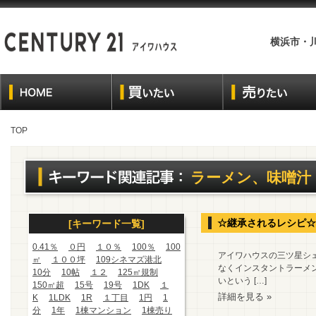
横浜市・
TOP
ラーメン、味噌汁
☆継承されるレシピ☆
[キーワード一覧]
0.41％
０円
１０％
100％
100
アイワハウスの三ツ星シェ
㎡
１００坪
109シネマズ港北
なくインスタントラーメン
10分
10帖
１２
125㎡規制
いという […]
150㎡超
15号
19号
1DK
１
詳細を見る »
K
1LDK
1R
１丁目
1円
1
分
1年
1棟マンション
1棟売り