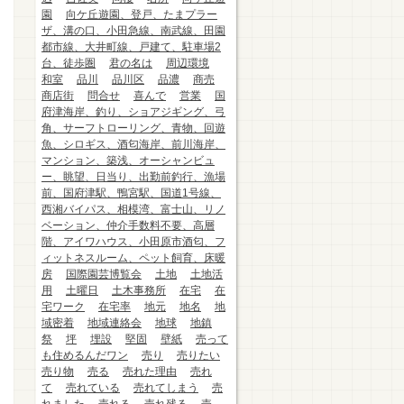
園
向ケ丘遊園、登戸、たまプラー
ザ、溝の口、小田急線、南武線、田園
都市線、大井町線、戸建て、駐車場2
台、徒歩圏
君の名は
周辺環境
和室
品川
品川区
品濃
商売
商店街
問合せ
喜んで
営業
国
府津海岸、釣り、ショアジギング、弓
角、サーフトローリング、青物、回遊
魚、シロギス、酒匂海岸、前川海岸、
マンション、築浅、オーシャンビュ
ー、眺望、日当り、出勤前釣行、漁場
前、国府津駅、鴨宮駅、国道1号線、
西湘バイパス、相模湾、富士山、リノ
ベーション、仲介手数料不要、高層
階、アイワハウス、小田原市酒匂、フ
ィットネスルーム、ペット飼育、床暖
房
国際園芸博覧会
土地
土地活
用
土曜日
土木事務所
在宅
在
宅ワーク
在宅率
地元
地名
地
域密着
地域連絡会
地球
地鎮
祭
坪
埋設
堅固
壁紙
売って
も住めるんだワン
売り
売りたい
売り物
売る
売れた理由
売れ
て
売れている
売れてしまう
売