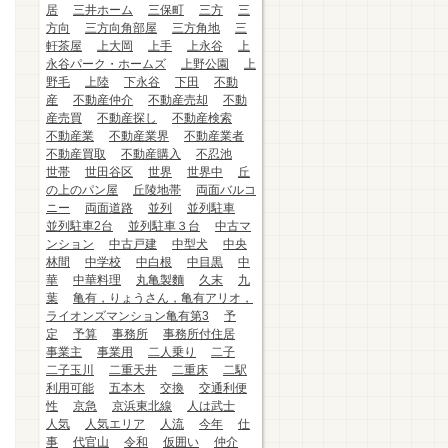
居
三井ホーム
三保町
三方
三
方向
三方向角部屋
三方角地
三
軒茶屋
上大岡
上手
上永谷
上
永谷パーク・ホームズ
上野公園
上
野毛
上陸
下永谷
下田
不動
産
不動産仲介
不動産売却
不動
産売買
不動産探し
不動産検索
不動産業
不動産業界
不動産業者
不動産買取
不動産購入
不忍池
世帯
世田谷区
世界
世界中
丘
の上のパン屋
丘陵地帯
両面バルコ
ニー
両面道路
並列
並列駐車
並列駐車2台
並列駐車３台
中古マ
ンション
中古戸建
中型犬
中央
林間
中学校
中白根
中目黒
中
華
中華料理
丸亀製麵
久末
九
葉
亀有，りょうさん，亀有アリオ，
ライオンズマンション亀有第3
予
定
予算
事務所
事務所付住居
事業主
事業用
二人乗り
二子
二子玉川
二重天井
二重床
二駅
利用可能
五本木
交換
交通利便
性
京急
京浜東北線
人は武士
人気
人気エリア
人流
今年
仕
事
代官山
令和
仮囲い
仲介