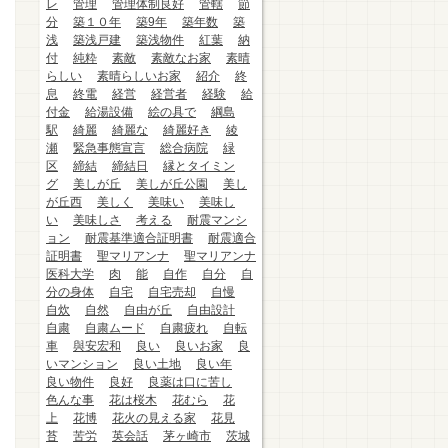
レ
管理
管理体制良好
管轄
節
分
築１０年
築9年
築年数
築
浅
築浅戸建
築浅物件
紅葉
納
付
純粋
素敵
素敵なお家
素晴
らしい
素晴らしいお家
紹介
終
息
終電
経営
経営者
経験
給
付金
給湯設備
絵の具で
綱島
駅
綺麗
綺麗な
綺麗好き
綾
瀬
緊急事態宣言
総合病院
緑
区
締結
締結日
縁とタイミン
グ
美しが丘
美しが丘公園
美し
が丘西
美しく
美味い
美味し
い
美味しさ
考える
耐震マンシ
ョン
耐震基準適合証明書
耐震適合
証明書
聖マリアンナ
聖マリアンナ
医科大学
肉
能
自作
自分
自
分の身体
自宅
自宅売却
自慢
自炊
自然
自由が丘
自由設計
自粛
自粛ムード
自粛疲れ
自転
車
與安宏和
良い
良いお家
良
いマンション
良い土地
良い年
良い物件
良好
良薬は口に苦し
色んな事
花は桜木
花むら
花
上
花博
花火の見える家
花見
苔
苦労
英会話
茅ヶ崎市
茨城