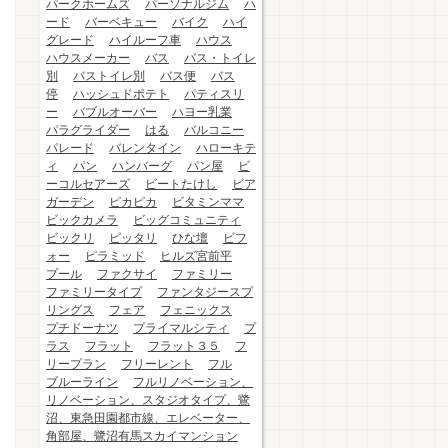
パークホームズ
パーソナルジム
ハ
ード
バーベキュー
バイク
ハイ
グレード
ハイルーフ車
ハウス
ハウスメーカー
バス
バス・トイレ
別
バストイレ別
バス便
バス
停
ハッシュドポテト
パティスリ
ー
バブルオーバー
ハヨー乳業
パラグライダー
はる
バルコニー
パレード
バレンタイン
ハローキテ
ィ
パン
ハンバーグ
パン屋
ビ
ーコルセアーズ
ビートたけし
ビア
ガーデン
ピカピカ
ビタミンママ
ビックカメラ
ビッグコミュニティ
ビックリ
ピッタリ
ひな壇
ビフ
ォー
ピラミッド
ヒルズ宮前平
プール
ファクサイ
ファミリー
ファミリータイプ
ファンタジースプ
リングス
フェア
フェニックス
プチドーナツ
プライマルシティ
プ
ラス
フラット
フラット３５
フ
リープラン
フリーレント
フル
ブルーライン
フルリノベーション、
リノベーション、スタジオタイプ、鷺
沼、東急田園都市線、エレベーター、
角部屋、鷺沼有馬スカイマンション