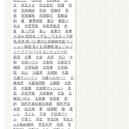
れました
売れる
売れ残る
売
主
売主さま
売主直売
売価
売
却
売却相談
売地
売物件
売
買
売買価格
売買取引
変動金
利
夏
夏季休暇
夏日
夏祭り
外出
外壁塗装
外装塗装済
外
食
多々戸浜
多い
多摩川
多摩
川.花火.世田谷.二子玉.二子玉川.二子新
地.高津.溝ノ口.溝の口.田園都市線.マン
ション.眺望.見える.高層階.屋上.バルコ
ニー.アイワハウス.センチュリー21
多頭
大事
大会
大切
大口
大
和
大和ハウス
大和市
大和市下
鶴間
大型収納
大型車
大学病
院
大山
大庭恵
大掃除
大森
大森サンハイツ
大森ベルポート
大
森海岸
大森海岸駅
大森駅
大田
区
大規模
大規模マンション
天
気
天気予報
天然素材
天皇
太
陽光パネル
太鼓橋
奈良町
契
約
契約不適合責任免責
契約予定
女性
好立地
妻
始発駅
娘
嬉
しい
子ども
子供
子供用プー
ル
子育て
学生
学生OK
学生さ
んお勧め物件
学芸大学
宅内
宅