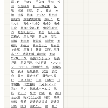
場２台
戸建て
手入れ
手頃
投
資
投資物件
折田不動公園
拡
張
挑戦
掃除
探し
接道
控
除
掲載
提案
支払い
整形地
敷地内
敷地内駐車場
敷礼０
敷
礼なし
敷金・礼金0
敷金0
敷金
礼金
敷金礼金0ヶ月
敷金礼金ゼ
ロ
敷金礼金なし
料理
新しい生
活様式
新古戸建
新古車
新品
新婚
新年度
新幹線
新庁舎
新
横浜
新生活
新百合ヶ丘
新百合
ヶ丘駅
新石川
新築
新築、駅徒
歩５分、武蔵新城、南武線
新築
2000万円代
新築マンション
新築
戸建
新築戸建、中古戸建、マンショ
ン、アパート、現地販売、猫
新綱島
駅
新緑
新規募集
施設
旗の
台
日吉
日吉本町
日当たり良
好
日当り良好
日本
日本中
日
本屈指
日立造船
日経トレンド
旨い
早い
旭化成ホームズ
旭
区
明るい
星空
映画
春
春日
台公園
昭和記念公園
時間
時間
短縮
普通
普通分譲賃貸
普通賃
貸借
晴れ
晴れの日
暇
暑い