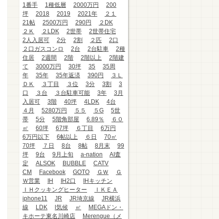
1番手
1種低層
2000万円
200
坪
2018
2019
2021年
２１
21帖
2500万円
290円
２DK
２Ｋ
２LDK
2世帯
2世帯住宅
2人入居可
2分
2割
２匹
2口
２口ガスコンロ
2台
2台駐車
2種
住居
2週間
2階
2階以上
2階建
て
3000万円
30坪
35
35周
年
35年
35年返済
390円
３Ｌ
ＤＫ
３丁目
３位
3分
3割
3
口
３台
３台駐車可能
3年
3月
入居可
3階
40坪
4LDK
4台
４月
5280万円
５５
５G
5世
帯
5分
5階角部屋
6.89％
６０
㎡
60坪
67坪
６丁目
6万円
6万円以下
6帖以上
６日
70㎡
70坪
７日
8台
8帖
8月末
99
坪
9台
9月上旬
a-nation
AI査
定
ALSOK
BUBBLE
CATV
CM
Facebook
GOTO
ＧＷ
Ｇ
Ｗ営業
IH
IH2口
IHキッチン
ＩＨクッキングヒーター
ＩＫＥＡ
iphone11
JR
JR埼京線
JR横浜
線
LDK
l気候
㎡
MEGAドン・
キホーテ東名川崎店
Merengue（メ