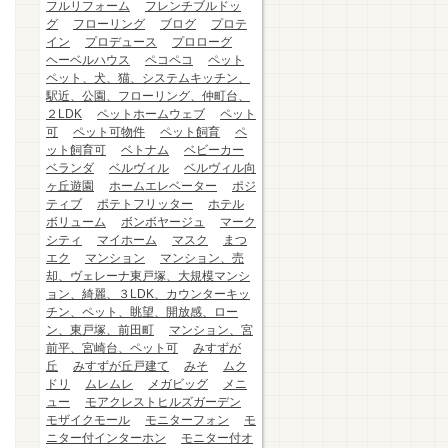
フルリフォーム
フレンチブルドッ
グ
フローリング
ブログ
プロテ
イン
プロデュース
プロローグ
ヘーベルハウス
ペコペコ
ペット
ペット、犬、猫、システムキッチン、
駅近、公園、フローリング、仲町台、
２LDK
ペットホームウェブ
ペット
可
ペット可物件
ペット飼育
ペ
ット飼育可
ベトナム
ベビーカー
ベランダ
ベルヴィル
ベルヴィル向
ヶ丘遊園
ホームエレベーター
ポジ
ティブ
ポテトフリッター
ホテル
ボリューム
ボンボヤージュ
マーク
シティ
マイホーム
マスク
まつ
エク
マンション
マンション、売
却、ヴェレーナ東戸塚、大規模マンシ
ョン、綺麗、３LDK、カウンターキッ
チン、ペット、眺望、開放感、ロー
ン、東戸塚、前田町
マンション、宮
前平、宮崎台、ペット可
みすずが
丘
みすずが丘戸建て
みそ
ムク
ドリ
ムレムレ
メガビッグ
メニ
ュー
モアクレストヒルズガーデン
モザイクモール
モニターフォン
モ
ニター付インターホン
モニター付オ