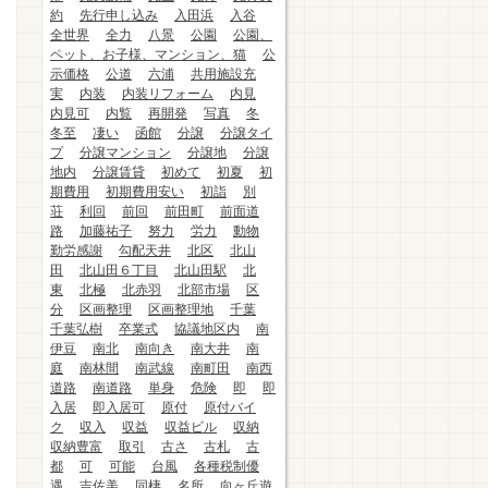
約
先行申し込み
入田浜
入谷
全世界
全力
八景
公園
公園、
ペット、お子様、マンション、猫
公
示価格
公道
六浦
共用施設充
実
内装
内装リフォーム
内見
内見可
内覧
再開発
写真
冬
冬至
凄い
函館
分譲
分譲タイ
プ
分譲マンション
分譲地
分譲
地内
分譲賃貸
初めて
初夏
初
期費用
初期費用安い
初詣
別
荘
利回
前回
前田町
前面道
路
加藤祐子
努力
労力
動物
勤労感謝
勾配天井
北区
北山
田
北山田６丁目
北山田駅
北
東
北極
北赤羽
北部市場
区
分
区画整理
区画整理地
千葉
千葉弘樹
卒業式
協議地区内
南
伊豆
南北
南向き
南大井
南
庭
南林間
南武線
南町田
南西
道路
南道路
単身
危険
即
即
入居
即入居可
原付
原付バイ
ク
収入
収益
収益ビル
収納
収納豊富
取引
古さ
古札
古
都
可
可能
台風
各種税制優
遇
吉佐美
同棲
名所
向ヶ丘遊