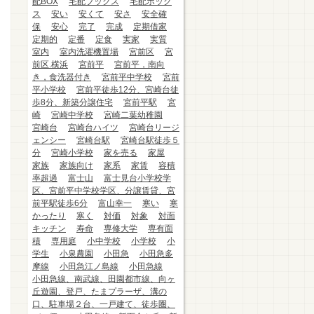
配BOX
宅配ブックス
宅配ボック
ス
安い
安くて
安さ
安全確
保
安心
完了
完成
定期借家
定期的
定番
定食
実家
実質
室内
室内洗濯機置場
宮前区
宮
前区.横浜
宮前平
宮前平，南向
き，食洗器付き
宮前平中学校
宮前
平小学校
宮前平徒歩12分、宮崎台徒
歩8分、新築分譲住宅
宮前平駅
宮
崎
宮崎中学校
宮崎二葉幼稚園
宮崎台
宮崎台ハイツ
宮崎台リージ
ェンシー
宮崎台駅
宮崎台駅徒歩５
分
宮崎小学校
家を売る
家屋
家族
家族向け
家系
家賃
容積
率超過
富士山
富士見台小学校学
区、宮前平中学校学区、分譲賃貸、宮
前平駅徒歩6分
富山幸一
寒い
寒
かったり
寒く
対価
対象
対面
キッチン
寿命
専修大学
専有面
積
専用庭
小中学校
小学校
小
学生
小泉農園
小田急
小田急多
摩線
小田急江ノ島線
小田急線
小田急線、南武線、田園都市線、向ヶ
丘遊園、登戸、たまプラーザ、溝の
口、駐車場２台、一戸建て、徒歩圏、