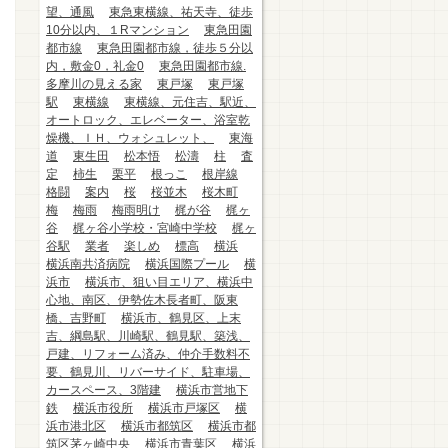
望、通風
東急東横線、祐天寺、徒歩
10分以内、１Rマンション
東急田園
都市線
東急田園都市線，徒歩５分以
内，敷金0，礼金0
東急田園都市線.
多摩川の見える家
東戸塚
東戸塚
駅
東横線
東横線、元住吉、駅近、
オートロック、エレベーター、浴室乾
燥機、ＩＨ、ウォシュレット、
東海
道
東生田
松本悟
松濤
柱
査
定
柿生
栗平
根っこ
根岸線
格闘
案内
桜
桜並木
桜木町
梅
梅雨
梅雨明け
梶が谷
梶ヶ
谷
梶ヶ谷小学校・宮崎中学校
梶ヶ
谷駅
業者
楽しめ
標高
横浜
横浜南共済病院
横浜国際プール
横
浜市
横浜市、狙い目エリア、横浜中
心地、南区、伊勢佐木長者町、阪東
橋、吉野町
横浜市、鶴見区、上末
吉、綱島駅、川崎駅、鶴見駅、築浅、
戸建、リフォーム済み、仲介手数料不
要、鶴見川、リバーサイド、駐車場、
カースペース、3階建
横浜市営地下
鉄
横浜市役所
横浜市戸塚区
横
浜市港北区
横浜市都筑区
横浜市都
筑区茅ヶ崎中央
横浜市青葉区
横浜