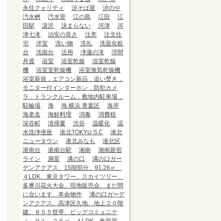
永住クォリティ
汐そば屋
汐のや
汚水桝
汚水管
江の島
江田
江
田駅
汲沢
決まらない
河津
河
津七滝
治安の良さ
注意
注文住
宅
洋室
洗い物
洗礼
洗面化粧
台
洗面台
活用
浄蓮の滝
浮間
舟渡
浴室
浴室乾燥
浴室乾燥
機
浴室室乾燥機
浴室換気乾燥機
浴室新規，エアコン新品，追い焚き，
モニター付インターホン，防犯カメ
ラ，トランクルーム，敷地内駐車場，
駐輪場
海
海.横浜.青葉区
海岸
海老名
海鮮料理
消毒
消費税
深谷町
清掃夏
渋谷
温暖化
温
水洗浄便座
港北TOKYU S.C
港北
ニュータウン
港北みなも
港北区
港南台
港南台駅
湘南
湘南新宿
ライン
満室
溝の口
溝の口ガー
デンアクアス、15階部分、91.26㎡、
４LDK、東京タワー、スカイツリー、
多摩川花火大会、現地販売会、まだ間
に合います、本命物件
溝の口ガーデ
ンアクアス、高津区久地、地上２０階
建、８５５世帯、ビッグコミュニテ