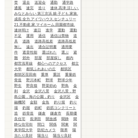
焚
退去
送迎会
通勤
通学路
通風
速完
造り
連休.高津.涼しい.
みなとみらい.第三京浜.娘.子ども.家族.
成長.全力.アイワハウス.センチュリー
21.不動産.家.マイホーム.田園都市線.
連休明け
連日
進学
運動
運動
不足
運用
過信
過信は禁物
道
具
道路
道路高低差
道路高低差
無し
遠出
適合証明書
適用要
件
遮音性能
選ばれた
選ぶ
避
難
郊外
部屋
部屋探し
都内
都営浅草線
都心へのアクセス
都立
大学
都筑ふれあいの丘
都筑区
都筑区荏田南
重厚
重説
重量鉄
骨造
野川本町
野球
野球少年
野生
野良猫
野菜炒め
野鳥
金
利
金沢
金沢八景
金沢八景，野
島公園，海の公園，釣り
金沢区
金
融機関
金額
金魚
釣り堀
釣り
場
釣堀
鉄町
鉄筋コンクリート
造
鉄骨造
鎌倉
鎌倉市
長期優
良住宅
長津田
開放感
閑静
閑
静な住宅街
間口
関係
関東
関
東学院大学
防犯カメラ
限界
陽
当たり良好
陽当り
陽当り良好