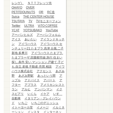
レンゲ）
ＮＴＴフレッツ光
OHAYO
OVER
PETITDOUNUTS
QR
RC造
Suica
THE CENTER HOUSE
TSUTAYA
TV
TVモニターフォン
Twitter
ULTRA
ViTO COFFEE
YCAT
YOTSUBAKO
YouTube
アーバンヒルズ
アーバンフォルム
アイス
あいたい
アイランドキッチ
ン
アイワハウス
アイワハウス.セ
ンチュリー21.たまプラ.高津.台風.二子
新地.多摩川
アイワハウス.たまプラ.
たまプラーザ.田園都市線.急行.住まい
探し.条件.安い.マンション.戸建て.子ど
も.自立.老後.不動産.売買.相談
アイワ
ハウス株式会社
アクセント
あざみ
野
あざみ野駅
あっという間
ア
ップル
アドバイス
アパート
ア
フター
アプラス
アメリカンレスト
ラン
アルヒ
アンパンマン
イク
スピアリ
いくら
イケア
いすゞ
自動車
イタリアン・グレイハウン
ド
いちご
いちごのデニッシュ
イトーヨーカ堂
イメージ
イルミネ
ーション
インスタ
インターネッ