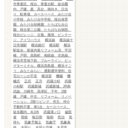
市青葉区、桜台、青葉台駅、徒歩圏
内、戸建、庭、高台、南向き、日当
り、駐車場、カースペース、みたけ台
小学校、みたけ台中学校、桜台保育
園、みたけ台幼稚園、たちばな台公
園、桜台第二公園、たちばな台病院、
桜台ビレッジ、古風、風情、ビンテー
ジ、アイワハウス
横浜線
横浜線十
日市場駅
横浜銀行
横浜駅
横浜
駅徒歩、新規内装リフォーム済、平沼
橋、戸部、高島町、相鉄線、京急線、
横浜市営地下鉄、ブルーライン、ビッ
グターミナル、横浜高島屋、横浜そご
う、みなとみらい、通勤通学便利、住
宅ローンが不安
横須賀
機械
機
械式
正式
正月
武蔵小杉
武蔵
小杉駅
武蔵新城
武蔵新城、JR南
武線、川崎市、高津区、千年、2階
建、戸建、中古、リフォーム、リノベ
ーション、2階リビング、売主、仲介
手数料不要、車1台、カースペース、
徒歩圏内、4LDK
武蔵溝ノ口
歯医
者
母校
毎日雨
毎朝
民泊
気
持ち
気象予報士
気象庁
気象条
件
水回り
水回り交換
水戸市