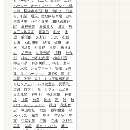
ミリータイプ、3LDK、最上階、エレ
ベーター、オートロック、グレイス鶴
ヶ峰、横浜市旭区白根、南向き、日当
り、眺望、通風、敷地内駐車場、自転
車置き場、バイク置場
相鉄線瀬谷
駅
看板効果
看板収入
県立
県
立三ツ池公園
真夏日
眺め
眺
望
瞬間的
矢野口
知恵
石垣
石田
石田悠樹
砂場
破格
確
率
礼金0
社員寮
社長
祈りま
す
祐天寺
祐天寺駅
祝日
神奈
川
神奈川の不動産屋
神奈川区
神奈川県
神奈川県、川崎市、宮前
区、水沢、たまプラーザ、築浅、2階
建、リノベーション、3LDK、庭、駐
車場、眺望、売主、仲介手数料不要、
リビング広い、バス便豊富、尻手黒川
道路、ロフト、畑、リフォーム済み、
田園風景
神明町
神木本町
神楽
坂
神様
神泉
神社
私
秋
秋
のゴールデンフェア
秋山
秋山智
宏
秋山智弘
秋葉
税制優遇
積
水ハウス
積雪
空き
空き家
空
室
空室対策
空家
立地
立野台
公園
笑顔
第５フジビル
筋ト