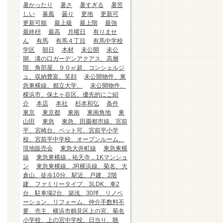
暑かったり
暑さ
暑すぎる
暑苦
しい
暴風
曇り
更地
更新可
更新可能
最上級
最上階
最強
最終枡
最高
月曜日
有りませ
ん
有馬
有馬４丁目
有馬中学校
学区
朝日
木材
未公開
未公
開、溝の口ガーデンアクアス、高層
階、角部屋、９０㎡超、コンシェルジ
ュ、収納豊富、笑顔
未公開物件、東
急東横線、都立大学、
未公開物件、
横浜市、保土ヶ谷区、優先的にご紹
介
本店
本社
杉本和弘
条件
東京
東京都
東南
東南角地
東
山田
東急
東急、田園都市線、宮前
平、宮崎台、ペット可、宮前平小学
校、宮前平中学校、オープンルーム、
現地販売会
東急大井町線
東急東横
線
東急東横線，祐天寺，1Kマンショ
ン
東急東横線、JR横浜線、菊名、大
倉山、徒歩10分、駅近、戸建、2階
建、ファミリータイプ、3LDK、車2
台、駐車場2台、築浅、30坪、リノベ
ーション、リフォーム、仲介手数料不
要、売主、横浜市鶴見区上の宮、菊名
小学校、上の宮中学校、日当り、眺