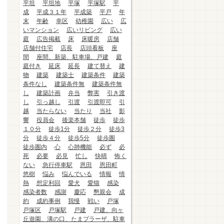
平坦
平坦地
平塚
平塚駅
平
成
平成３１年
平成築
平戸
年
末
年齢
幸区
幼稚園
広い
広
いマンション
広いリビング
広い
庭
広告掲載
床
床暖房
店舗
店舗付住宅
店長
店頭看板
座
間
座間、新築、駐車場、戸建
庭
庭付き
延床
延長
建て替え
建
物
建築
建築士
建築条件
建築
条件なし
建築条件無
建築条件無
し
建築計画
弁当
弊害
引き渡
し
引っ越し
引渡
引渡即可
引
越
当たらない
当たり
当社
影
響
役員会
後楽本舗
徒歩
徒歩
１０分
徒歩1分
徒歩２分
徒歩3
分
徒歩４分
徒歩5分
徒歩圏
徒歩圏内
心
心肺機能
必ず
必
死
必要
必見
忙し
快晴
怖く
ない
急行停車駅
恩田
恩田町
悠樹
悩み
悩んでいる
情報
情
熱
想定利回
愛犬
愛猫
感染
感染者数
感謝
慶応
懇親会
成
約
成約事例
我慢
戦い
戸塚
戸塚区
戸塚駅
戸建
戸建、向ヶ
丘遊園、溝の口、たまプラーザ、駐車