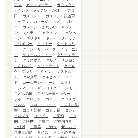
アス
ガーデンテラス
カウンター
カウンターキッチン
かけ
ガス３
口
ガスコンロ
ガスコンロ設置可
カップル
カトージ
カメ
カレ
ー
ガレージ
かわいい
キッチ
ン
キムチ
キャラメル
キャンペ
ーン
ギリギリ
キレイ
クイック
ルワイパー
クッキー
グッドスリ
ー
グランベリーパーク
クリーニン
グ
クリームシチュー
グリーンライ
ン
クリスマス
グルメ
クレヨン
しんちゃん
クローゼット
ケーキ
ケーブルカー
ケイン
ゲストルー
ム
けやき平
ケルヒャー
コー
ド
ゴールデンウィーク
コサギ
コジマ
コスギ
コスパ
コスモ
こどもの国
こども医療センター
コ
ラボ
コロッケ
コロナ
コロナウ
ィルス
コロナショック
コロナの影
響
コロナ影響
コロナ禍
コンシ
ェルジュ
コンビニ
ご契約
ご成
約
ご時世
ご案内
ご案内可能
ご相談
ご褒美
ご馳走
ザ・ハウ
ス港北綱島
サイズ
さくらの名所