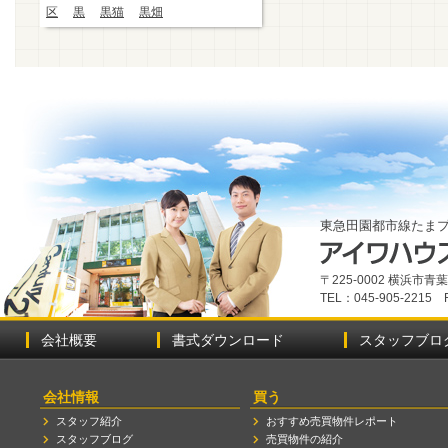
区
黒
黒猫
黒畑
東急田園都市線たま
〒225-0002 横浜市
TEL：045-905-2215 
会社概要
書式ダウンロード
スタッフブロ
会社情報
買う
スタッフ紹介
おすすめ売買物件レポート
スタッフブログ
売買物件の紹介