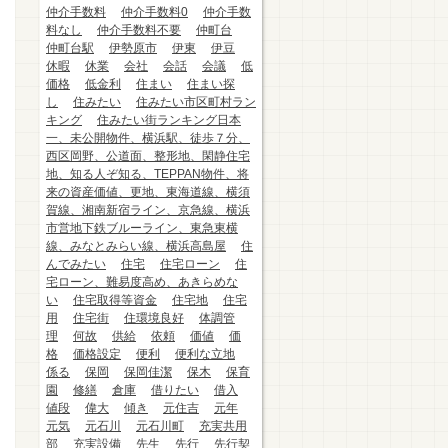
仲介手数料
仲介手数料0
仲介手数
料なし
仲介手数料不要
仲町台
仲町台駅
伊勢原市
伊東
伊豆
休暇
休業
会社
会話
会議
低
価格
低金利
住まい
住まい探
し
住みたい
住みたい市区町村ラン
キング
住みたい街ランキング日本
一、未公開物件、横浜駅、徒歩７分、
西区岡野、公道面、整形地、閑静住宅
地、知る人ぞ知る、TEPPAN物件、将
来の資産価値、更地、東海道線、横須
賀線、湘南新宿ライン、京急線、横浜
市営地下鉄ブルーライン、東急東横
線、みなとみらい線、横浜高島屋
住
んでみたい
住宅
住宅ローン
住
宅ローン、難易度高め、あきらめな
い
住宅取得等資金
住宅地
住宅
用
住宅街
住環境良好
体調管
理
何故
供給
依頼
価値
価
格
価格設定
便利
便利な立地
係る
保岡
保岡佳潔
保木
保育
園
修繕
倉庫
借りたい
借入
値段
偉大
傾き
元住吉
元年
元気
元石川
元石川町
充実共用
部
充実設備
先生
先行
先行契