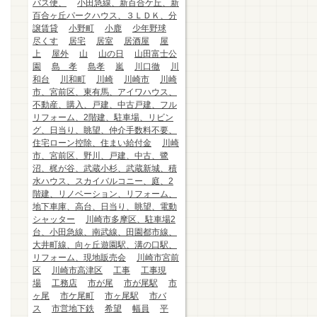
バス便、
小田急線、新百合ケ丘、新
百合ヶ丘パークハウス、３ＬＤＫ、分
譲賃貸
小野町
小鹿
少年野球
尽くす
居宅
居室
居酒屋
屋
上
屋外
山
山の日
山田富士公
園
島 孝
島孝
嵐
川口徹
川
和台
川和町
川崎
川崎市
川崎
市、宮前区、東有馬、アイワハウス、
不動産、購入、戸建、中古戸建、フル
リフォーム、2階建、駐車場、リビン
グ、日当り、眺望、仲介手数料不要、
住宅ローン控除、住まい給付金
川崎
市、宮前区、野川、戸建、中古、鷺
沼、梶が谷、武蔵小杉、武蔵新城、積
水ハウス、スカイバルコニー、庭、2
階建、リノベーション、リフォーム、
地下車庫、高台、日当り、眺望、電動
シャッター
川崎市多摩区、駐車場2
台、小田急線、南武線、田園都市線、
大井町線、向ヶ丘遊園駅、溝の口駅、
リフォーム、現地販売会
川崎市宮前
区
川崎市高津区
工事
工事現
場
工務店
市が尾
市が尾駅
市
ヶ尾
市ケ尾町
市ヶ尾駅
市バ
ス
市営地下鉄
希望
幅員
平