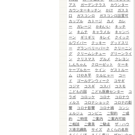
アス
ガーデンテラス
カウンター
カウンターキッチン
かけ
ガス３
口
ガスコンロ
ガスコンロ設置可
カップル
カトージ
カメ
カレ
ー
ガレージ
かわいい
キッチ
ン
キムチ
キャラメル
キャンペ
ーン
ギリギリ
キレイ
クイック
ルワイパー
クッキー
グッドスリ
ー
グランベリーパーク
クリーニン
グ
クリームシチュー
グリーンライ
ン
クリスマス
グルメ
クレヨン
しんちゃん
クローゼット
ケーキ
ケーブルカー
ケイン
ゲストルー
ム
けやき平
ケルヒャー
コー
ド
ゴールデンウィーク
コサギ
コジマ
コスギ
コスパ
コスモ
こどもの国
こども医療センター
コ
ラボ
コロッケ
コロナ
コロナウ
ィルス
コロナショック
コロナの影
響
コロナ影響
コロナ禍
コンシ
ェルジュ
コンビニ
ご契約
ご成
約
ご時世
ご案内
ご案内可能
ご相談
ご褒美
ご馳走
ザ・ハウ
ス港北綱島
サイズ
さくらの名所