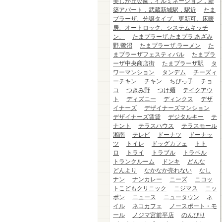
美しが丘公園，イルミネーション，新
築アパート，武蔵新城駅，駅近
たま
プラーザ、分譲タイプ、更新可、床暖
房、オートロック、システムキッチ
ン、
たまプラーザ.たまプラ.あざみ
野.鷺沼
たまプラーザ.ラーメン
た
まプラーザフェスティバル
たまプラ
ーザ中央商店街
たまプラーザ駅
タ
ワーマンション
タンデム
チーズィ
ーチキン
チキン
ちびっ子
チョ
コ
つきみ野
つけ麺
テイクアウ
ト
ディズニー
ディンクス
デザ
イナーズ
デザイナーズマンション
デザイナーズ賃貸
デジタルキー
テ
ナント
テラスハウス
テラスモール
湘南
テレビ
ドーナツ
ドーナッ
ツ
トイレ
ドッグカフェ
トト
ロ
トライ
トラブル
トラベル
トランクルーム
ドンキ
どんな
どんより
なかなか売れない
なし
ナン
ナンカレー
ニーズ
ニコッ
トこどもクリニック
ニジマス
ニッ
ポン
ニュース
ニュータウン
ネ
イル
ネコカフェ
ノースポート・モ
ール
ノジマ宮前平店
のんびり