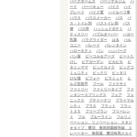
パークホームズ
パーソナルジム
ハ
ード
バーベキュー
バイク
ハイ
グレード
バイク置
ハイルーフ車
ハウス
ハウスメーカー
バス
バ
ス・トイレ別
バストイレ別
バス
便
バス停
ハッシュドポテト
パ
ティスリー
バブルオーバー
ハヨー
乳業
パラグライダー
はる
バル
コニー
パレード
バレンタイン
ハローキティ
パン
ハンバーグ
パン屋
ビーコルセアーズ
ビートた
けし
ビアガーデン
ピカピカ
ビ
タミンママ
ビックカメラ
ビッグコ
ミュニティ
ビックリ
ピッタリ
ひな壇
ビフォー
ピラミッド
ヒ
ルズ宮前平
プール
ファクサイ
ファミリー
ファミリータイプ
ファ
ンタジースプリングス
フェア
フェ
ニックス
プチドーナツ
プライマル
シティ
プラス
フラット
フラッ
ト３５
フリープラン
フリーレン
ト
フル
ブルーライン
フルリノ
ベーション、リノベーション、スタジ
オタイプ、鷺沼、東急田園都市線、エ
レベーター、角部屋、鷺沼有馬スカイ