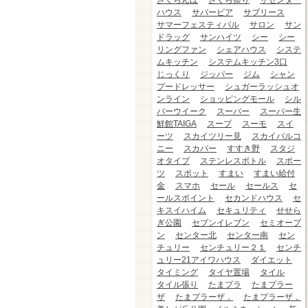
さくらんぼ
さくら祭り
ザセンター
ハウス
サバービア
サブリース
サマーフェスティバル
サロン
サン
ドラッグ
サンハイツ
シー
シー
リングファン
シェアハウス
システ
ムキッチン
システムキッチン3口
じっくり
ジッパー
ジム
シャン
プードレッサー
シュガーラッシュオ
ンライン
ショッピングモール
シル
バーウイーク
スーパー
スーパー生
鮮館TAIGA
スープ
スーモ
スイ
ーツ
スカイツリー見
スカイバルコ
ニー
スカパー
すすき野
スタジ
オタイプ
ステンレスボトル
スポー
ツ
スポット
すまい
すまい給付
金
スマホ
セール
セールス
セ
ールスポイント
セカンドハウス
セ
キスイハイム
セキュリティ
せせら
ぎ公園
セブンイレブン
セミオープ
ン
センター北
センター南
セン
チュリー
センチュリー２１
センチ
ュリー21アイワハウス
ダイエット
タイミング
タイヤ置場
タイル
タイル張り
たまプラ
たまプラー
ザ
たまプラーザ，
たまプラーザ，