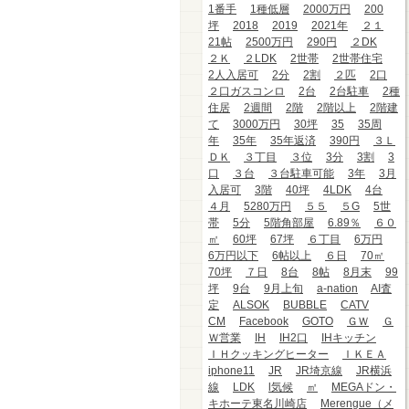
1番手
1種低層
2000万円
200
坪
2018
2019
2021年
２１
21帖
2500万円
290円
２DK
２Ｋ
２LDK
2世帯
2世帯住宅
2人入居可
2分
2割
２匹
2口
２口ガスコンロ
2台
2台駐車
2種
住居
2週間
2階
2階以上
2階建
て
3000万円
30坪
35
35周
年
35年
35年返済
390円
３Ｌ
ＤＫ
３丁目
３位
3分
3割
3
口
３台
３台駐車可能
3年
3月
入居可
3階
40坪
4LDK
4台
４月
5280万円
５５
５G
5世
帯
5分
5階角部屋
6.89％
６０
㎡
60坪
67坪
６丁目
6万円
6万円以下
6帖以上
６日
70㎡
70坪
７日
8台
8帖
8月末
99
坪
9台
9月上旬
a-nation
AI査
定
ALSOK
BUBBLE
CATV
CM
Facebook
GOTO
ＧＷ
Ｇ
Ｗ営業
IH
IH2口
IHキッチン
ＩＨクッキングヒーター
ＩＫＥＡ
iphone11
JR
JR埼京線
JR横浜
線
LDK
l気候
㎡
MEGAドン・
キホーテ東名川崎店
Merengue（メ