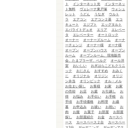
ト
インターネット光
インターネッ
ト無料
ヴェレーナ東戸塚
ウォシュ
レット
うどん
うなぎ
ウルト
ラ
エアコン
エアコン２基
エコ
キュート
エジプト
エッグタルト
エバライトデュオ
エリア
エレベー
タ
エレベーター
オートロック
オーナー
オーナーズルーム
オーナ
ーチェンジ
オーナー様
オーナ様
オープン
オープンハウス
オープン
ルーム
オープンルーム、現地販売
会、たまプラーザ、ベルグ
オール洋
室
おいしい
おぎはらこどもクリニ
ック
おじさん
おすすめ
おみく
じ
オリジナル
オリジン
オリジ
ン弁当
オリンピック
オル・メル
お住まい探し
お客様
お家
お家
の売却
お店
お庭
お引越し
お
得
お悩み
お手伝い
お手軽
お
手頃
お手頃価格
お料理
お歳
暮
お申込み
お祓い
お祝い
お
肉
お腹
お菓子
お部屋
お部屋
探し
お部屋紹介
お金
カースペ
ース
カースペース２台
カースペー
ス3台
ガーデニング
ガーデンアク