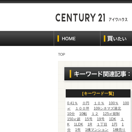
TOP
[キーワード一覧]
0.41％
０円
１０％
100％
100
㎡
１００坪
109シネマズ港北
10分
10帖
１２
125㎡規制
150㎡超
15号
19号
1DK
１
K
1LDK
1R
１丁目
1円
1
分
1年
1棟マンション
1棟売り