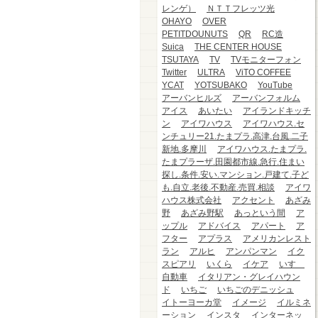
レンゲ）
ＮＴＴフレッツ光
OHAYO
OVER
PETITDOUNUTS
QR
RC造
Suica
THE CENTER HOUSE
TSUTAYA
TV
TVモニターフォン
Twitter
ULTRA
ViTO COFFEE
YCAT
YOTSUBAKO
YouTube
アーバンヒルズ
アーバンフォルム
アイス
あいたい
アイランドキッチ
ン
アイワハウス
アイワハウス.セ
ンチュリー21.たまプラ.高津.台風.二子
新地.多摩川
アイワハウス.たまプラ.
たまプラーザ.田園都市線.急行.住まい
探し.条件.安い.マンション.戸建て.子ど
も.自立.老後.不動産.売買.相談
アイワ
ハウス株式会社
アクセント
あざみ
野
あざみ野駅
あっという間
ア
ップル
アドバイス
アパート
ア
フター
アプラス
アメリカンレスト
ラン
アルヒ
アンパンマン
イク
スピアリ
いくら
イケア
いすゞ
自動車
イタリアン・グレイハウン
ド
いちご
いちごのデニッシュ
イトーヨーカ堂
イメージ
イルミネ
ーション
インスタ
インターネッ