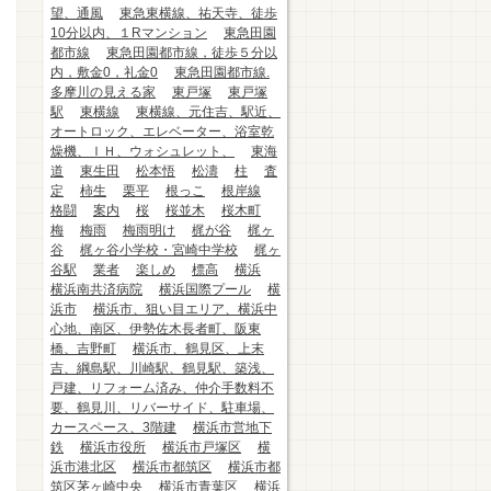
望、通風
東急東横線、祐天寺、徒歩
10分以内、１Rマンション
東急田園
都市線
東急田園都市線，徒歩５分以
内，敷金0，礼金0
東急田園都市線.
多摩川の見える家
東戸塚
東戸塚
駅
東横線
東横線、元住吉、駅近、
オートロック、エレベーター、浴室乾
燥機、ＩＨ、ウォシュレット、
東海
道
東生田
松本悟
松濤
柱
査
定
柿生
栗平
根っこ
根岸線
格闘
案内
桜
桜並木
桜木町
梅
梅雨
梅雨明け
梶が谷
梶ヶ
谷
梶ヶ谷小学校・宮崎中学校
梶ヶ
谷駅
業者
楽しめ
標高
横浜
横浜南共済病院
横浜国際プール
横
浜市
横浜市、狙い目エリア、横浜中
心地、南区、伊勢佐木長者町、阪東
橋、吉野町
横浜市、鶴見区、上末
吉、綱島駅、川崎駅、鶴見駅、築浅、
戸建、リフォーム済み、仲介手数料不
要、鶴見川、リバーサイド、駐車場、
カースペース、3階建
横浜市営地下
鉄
横浜市役所
横浜市戸塚区
横
浜市港北区
横浜市都筑区
横浜市都
筑区茅ヶ崎中央
横浜市青葉区
横浜