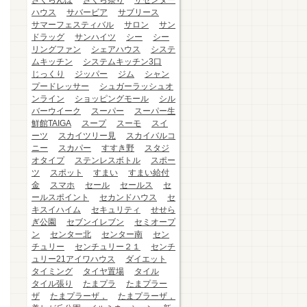
さくらんぼ
さくら祭り
ザセンター
ハウス
サバービア
サブリース
サマーフェスティバル
サロン
サン
ドラッグ
サンハイツ
シー
シー
リングファン
シェアハウス
システ
ムキッチン
システムキッチン3口
じっくり
ジッパー
ジム
シャン
プードレッサー
シュガーラッシュオ
ンライン
ショッピングモール
シル
バーウイーク
スーパー
スーパー生
鮮館TAIGA
スープ
スーモ
スイ
ーツ
スカイツリー見
スカイバルコ
ニー
スカパー
すすき野
スタジ
オタイプ
ステンレスボトル
スポー
ツ
スポット
すまい
すまい給付
金
スマホ
セール
セールス
セ
ールスポイント
セカンドハウス
セ
キスイハイム
セキュリティ
せせら
ぎ公園
セブンイレブン
セミオープ
ン
センター北
センター南
セン
チュリー
センチュリー２１
センチ
ュリー21アイワハウス
ダイエット
タイミング
タイヤ置場
タイル
タイル張り
たまプラ
たまプラー
ザ
たまプラーザ，
たまプラーザ，