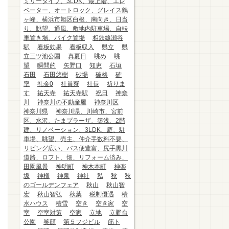
ミリータイプ、3LDK、最上階、エレ
ベーター、オートロック、グレイス鶴
ヶ峰、横浜市旭区白根、南向き、日当
り、眺望、通風、敷地内駐車場、自転
車置き場、バイク置場
相鉄線瀬谷
駅
看板効果
看板収入
県立
県
立三ツ池公園
真夏日
眺め
眺
望
瞬間的
矢野口
知恵
石垣
石田
石田悠樹
砂場
破格
確
率
礼金0
社員寮
社長
祈りま
す
祐天寺
祐天寺駅
祝日
神奈
川
神奈川の不動産屋
神奈川区
神奈川県
神奈川県、川崎市、宮前
区、水沢、たまプラーザ、築浅、2階
建、リノベーション、3LDK、庭、駐
車場、眺望、売主、仲介手数料不要、
リビング広い、バス便豊富、尻手黒川
道路、ロフト、畑、リフォーム済み、
田園風景
神明町
神木本町
神楽
坂
神様
神泉
神社
私
秋
秋
のゴールデンフェア
秋山
秋山智
宏
秋山智弘
秋葉
税制優遇
積
水ハウス
積雪
空き
空き家
空
室
空室対策
空家
立地
立野台
公園
笑顔
第５フジビル
筋ト