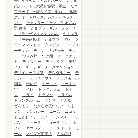
美しが丘公園，イルミネーション，新
築アパート，武蔵新城駅，駅近
たま
プラーザ、分譲タイプ、更新可、床暖
房、オートロック、システムキッチ
ン、
たまプラーザ.たまプラ.あざみ
野.鷺沼
たまプラーザ.ラーメン
た
まプラーザフェスティバル
たまプラ
ーザ中央商店街
たまプラーザ駅
タ
ワーマンション
タンデム
チーズィ
ーチキン
チキン
ちびっ子
チョ
コ
つきみ野
つけ麺
テイクアウ
ト
ディズニー
ディンクス
デザ
イナーズ
デザイナーズマンション
デザイナーズ賃貸
デジタルキー
テ
ナント
テラスハウス
テラスモール
湘南
テレビ
ドーナツ
ドーナッ
ツ
トイレ
ドッグカフェ
トト
ロ
トライ
トラブル
トラベル
トランクルーム
ドンキ
どんな
どんより
なかなか売れない
なし
ナン
ナンカレー
ニーズ
ニコッ
トこどもクリニック
ニジマス
ニッ
ポン
ニュース
ニュータウン
ネ
イル
ネコカフェ
ノースポート・モ
ール
ノジマ宮前平店
のんびり