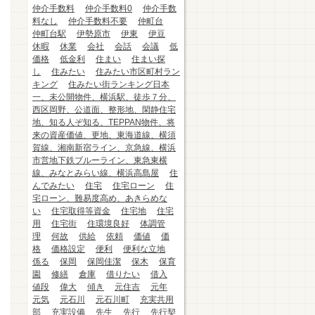
仲介手数料
仲介手数料0
仲介手数
料なし
仲介手数料不要
仲町台
仲町台駅
伊勢原市
伊東
伊豆
休暇
休業
会社
会話
会議
低
価格
低金利
住まい
住まい探
し
住みたい
住みたい市区町村ラン
キング
住みたい街ランキング日本
一、未公開物件、横浜駅、徒歩７分、
西区岡野、公道面、整形地、閑静住宅
地、知る人ぞ知る、TEPPAN物件、将
来の資産価値、更地、東海道線、横須
賀線、湘南新宿ライン、京急線、横浜
市営地下鉄ブルーライン、東急東横
線、みなとみらい線、横浜高島屋
住
んでみたい
住宅
住宅ローン
住
宅ローン、難易度高め、あきらめな
い
住宅取得等資金
住宅地
住宅
用
住宅街
住環境良好
体調管
理
何故
供給
依頼
価値
価
格
価格設定
便利
便利な立地
係る
保岡
保岡佳潔
保木
保育
園
修繕
倉庫
借りたい
借入
値段
偉大
傾き
元住吉
元年
元気
元石川
元石川町
充実共用
部
充実設備
先生
先行
先行契