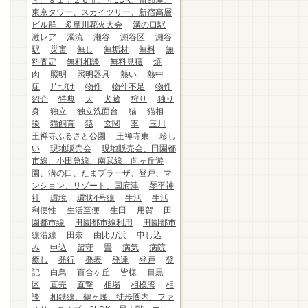
ィ、９１．２６㎡、４LDK、角部屋、
東京タワー、スカイツリー、新宿高層
ビル群、多摩川花火大会
溝の口駅
激レア
濁流
瀬谷
瀬谷区
瀬谷
駅
災害
無し
無垢材
無料
無
料査定
無料相談
無料見積
焼
肉
照明
照明器具
熱い
熱中
症
片づけ
物件
物件不足
物件
紹介
特典
犬
犬蔵
狩り
独り
身
独立
独立洗面台
猫
猫相
談
猫飼育
猿
玄関
率
玉川
王禅寺ふるさと公園
王禅寺東
珍し
い
現地販売会
現地販売会、田園都
市線、小田急線、南武線、向ヶ丘遊
園、溝の口、たまプラーザ、登戸、マ
ンション、リゾート、国府津
琴平神
社
環境
環状4号線
生活
生活
利便性
生活至便
生田
用賀
田
園都市線
田園都市線利用
田園都市
線沿線
田奈
由比ガ浜
申し込
み
申込
留守
畳
病気
病院
癒し
発行
発表
発達
登戸
登
記
白鳥
百合ヶ丘
皆様
目黒
区
直売
直撃
相場
相模湾
相
談
相鉄線、鶴ヶ峰、徒歩圏内、ファ