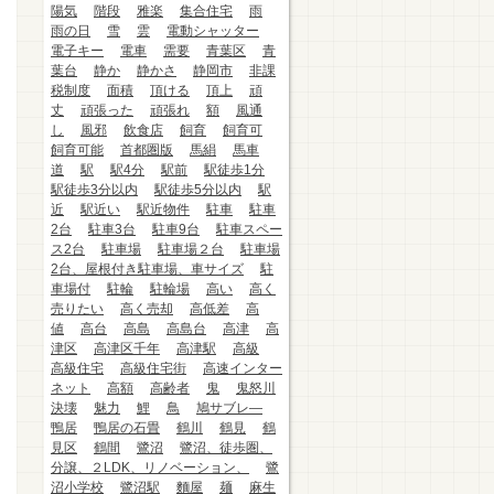
陽気
階段
雅楽
集合住宅
雨
雨の日
雪
雲
電動シャッター
電子キー
電車
需要
青葉区
青
葉台
静か
静かさ
静岡市
非課
税制度
面積
頂ける
頂上
頑
丈
頑張った
頑張れ
額
風通
し
風邪
飲食店
飼育
飼育可
飼育可能
首都圏版
馬絹
馬車
道
駅
駅4分
駅前
駅徒歩1分
駅徒歩3分以内
駅徒歩5分以内
駅
近
駅近い
駅近物件
駐車
駐車
2台
駐車3台
駐車9台
駐車スペー
ス2台
駐車場
駐車場２台
駐車場
2台、屋根付き駐車場、車サイズ
駐
車場付
駐輪
駐輪場
高い
高く
売りたい
高く売却
高低差
高
値
高台
高島
高島台
高津
高
津区
高津区千年
高津駅
高級
高級住宅
高級住宅街
高速インター
ネット
高額
高齢者
鬼
鬼怒川
決壊
魅力
鯉
鳥
鳩サブレ―
鴨居
鴨居の石畳
鶴川
鶴見
鶴
見区
鶴間
鷺沼
鷺沼、徒歩圏、
分譲、２LDK、リノベーション、
鷺
沼小学校
鷺沼駅
麵屋
麺
麻生