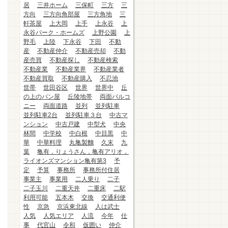
居
三井ホーム
三保町
三方
三
方向
三方向角部屋
三方角地
三
軒茶屋
上大岡
上手
上永谷
上
永谷パーク・ホームズ
上野公園
上
野毛
上陸
下永谷
下田
不動
産
不動産仲介
不動産売却
不動
産売買
不動産探し
不動産検索
不動産業
不動産業界
不動産業者
不動産買取
不動産購入
不忍池
世帯
世田谷区
世界
世界中
丘
の上のパン屋
丘陵地帯
両面バルコ
ニー
両面道路
並列
並列駐車
並列駐車2台
並列駐車３台
中古マ
ンション
中古戸建
中型犬
中央
林間
中学校
中白根
中目黒
中
華
中華料理
丸亀製麵
久末
九
葉
亀有，りょうさん，亀有アリオ，
ライオンズマンション亀有第3
予
定
予算
事務所
事務所付住居
事業主
事業用
二人乗り
二子
二子玉川
二重天井
二重床
二駅
利用可能
五本木
交換
交通利便
性
京急
京浜東北線
人は武士
人気
人気エリア
人流
今年
仕
事
代官山
令和
仮囲い
仲介