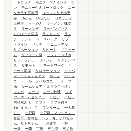
ートロック
モニター付きインターホ
ン
モニター付きオートロック
ユー
タカラヤ宮崎店
ユーフォリア祐天
寺
ゆがみ
ゆったり
ヨネッティ
王禅寺
らーめん
ラーメン、味噌
汁
ラーメン王
ラッピングバス
ららぽーと横浜
ランキング
ラン
チ
ランド
リースバック
リゾー
トライン
リッチ
リニューアル
リノベーション
リピート
リフォー
ム
リフォーム済
リフォーム済み
リフレッシュ
リベンジ
リムジンバ
ス
リモート
リモートワーク
リ
モート部屋
リロケーション
ル・パ
ン・コティディアン
ルーフ
ルーフ
コート
ルーフバルコニー
ループ
橋
ルームシェア
ルララこうほく
レンガ
ローン
ローン控除
ロイ
ヤルホームセンター
ロピア
ロピア
川崎水沢店
ロフト
ロフト付き
わがままいちご
ワンルーム
一人暮
らし
一戸建
一戸建、マンション、
宮前平、宮崎台、ペット可、ケロちゃ
ん、サトちゃん
一戸建て
一杯
一番
一蘭
丁寧
三ツ境
三ノ鳥