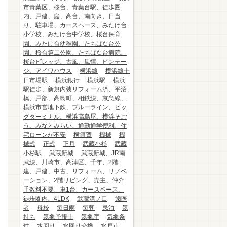
市青葉区、桜台、青葉台駅、徒歩圏
内、戸建、庭、高台、南向き、日当
り、駐車場、カースペース、みたけ台
小学校、みたけ台中学校、桜台保育
園、みたけ台幼稚園、たちばな台公
園、桜台第二公園、たちばな台病院、
桜台ビレッジ、古風、風情、ビンテー
ジ、アイワハウス
横浜線
横浜線十
日市場駅
横浜銀行
横浜駅
横浜
駅徒歩、新規内装リフォーム済、平沼
橋、戸部、高島町、相鉄線、京急線、
横浜市営地下鉄、ブルーライン、ビッ
グターミナル、横浜高島屋、横浜そご
う、みなとみらい、通勤通学便利、住
宅ローンが不安
横須賀
機械
機
械式
正式
正月
武蔵小杉
武蔵
小杉駅
武蔵新城
武蔵新城、JR南
武線、川崎市、高津区、千年、2階
建、戸建、中古、リフォーム、リノベ
ーション、2階リビング、売主、仲介
手数料不要、車1台、カースペース、
徒歩圏内、4LDK
武蔵溝ノ口
歯医
者
母校
毎日雨
毎朝
民泊
気
持ち
気象予報士
気象庁
気象条
件
水回り
水回り交換
水戸市