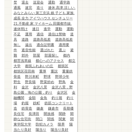
焚
退去
送迎会
通勤
通学路
通風
速完
造り
連休.高津.涼しい.
みなとみらい.第三京浜.娘.子ども.家族.
成長.全力.アイワハウス.センチュリー
21.不動産.家.マイホーム.田園都市線.
連休明け
連日
進学
運動
運動
不足
運用
過信
過信は禁物
道
具
道路
道路高低差
道路高低差
無し
遠出
適合証明書
適用要
件
遮音性能
選ばれた
選ぶ
避
難
郊外
部屋
部屋探し
都内
都営浅草線
都心へのアクセス
都立
大学
都筑ふれあいの丘
都筑区
都筑区荏田南
重厚
重説
重量鉄
骨造
野川本町
野球
野球少年
野生
野良猫
野菜炒め
野鳥
金
利
金沢
金沢八景
金沢八景，野
島公園，海の公園，釣り
金沢区
金
融機関
金額
金魚
釣り堀
釣り
場
釣堀
鉄町
鉄筋コンクリート
造
鉄骨造
鎌倉
鎌倉市
長期優
良住宅
長津田
開放感
閑静
閑
静な住宅街
間口
関係
関東
関
東学院大学
防犯カメラ
限界
陽
当たり良好
陽当り
陽当り良好