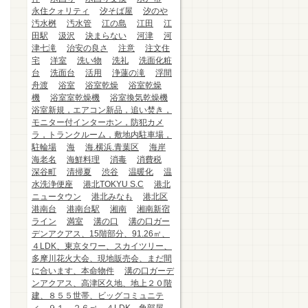
永住クォリティ
汐そば屋
汐のや
汚水桝
汚水管
江の島
江田
江
田駅
汲沢
決まらない
河津
河
津七滝
治安の良さ
注意
注文住
宅
洋室
洗い物
洗礼
洗面化粧
台
洗面台
活用
浄蓮の滝
浮間
舟渡
浴室
浴室乾燥
浴室乾燥
機
浴室室乾燥機
浴室換気乾燥機
浴室新規，エアコン新品，追い焚き，
モニター付インターホン，防犯カメ
ラ，トランクルーム，敷地内駐車場，
駐輪場
海
海.横浜.青葉区
海岸
海老名
海鮮料理
消毒
消費税
深谷町
清掃夏
渋谷
温暖化
温
水洗浄便座
港北TOKYU S.C
港北
ニュータウン
港北みなも
港北区
港南台
港南台駅
湘南
湘南新宿
ライン
満室
溝の口
溝の口ガー
デンアクアス、15階部分、91.26㎡、
４LDK、東京タワー、スカイツリー、
多摩川花火大会、現地販売会、まだ間
に合います、本命物件
溝の口ガーデ
ンアクアス、高津区久地、地上２０階
建、８５５世帯、ビッグコミュニテ