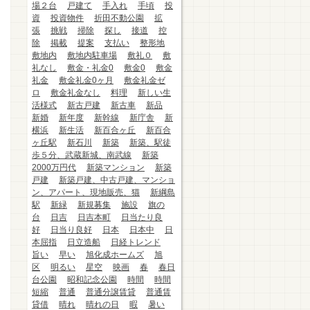
場２台
戸建て
手入れ
手頃
投
資
投資物件
折田不動公園
拡
張
挑戦
掃除
探し
接道
控
除
掲載
提案
支払い
整形地
敷地内
敷地内駐車場
敷礼０
敷
礼なし
敷金・礼金0
敷金0
敷金
礼金
敷金礼金0ヶ月
敷金礼金ゼ
ロ
敷金礼金なし
料理
新しい生
活様式
新古戸建
新古車
新品
新婚
新年度
新幹線
新庁舎
新
横浜
新生活
新百合ヶ丘
新百合
ヶ丘駅
新石川
新築
新築、駅徒
歩５分、武蔵新城、南武線
新築
2000万円代
新築マンション
新築
戸建
新築戸建、中古戸建、マンショ
ン、アパート、現地販売、猫
新綱島
駅
新緑
新規募集
施設
旗の
台
日吉
日吉本町
日当たり良
好
日当り良好
日本
日本中
日
本屈指
日立造船
日経トレンド
旨い
早い
旭化成ホームズ
旭
区
明るい
星空
映画
春
春日
台公園
昭和記念公園
時間
時間
短縮
普通
普通分譲賃貸
普通賃
貸借
晴れ
晴れの日
暇
暑い