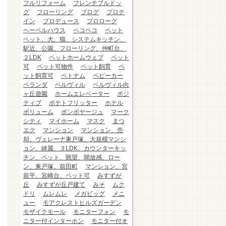
フルリフォーム
フレンチブルドッ
グ
フローリング
ブログ
プロテ
イン
プロデュース
プロローグ
ヘーベルハウス
ペコペコ
ペット
ペット、犬、猫、システムキッチン、
駅近、公園、フローリング、仲町台、
２LDK
ペットホームウェブ
ペット
可
ペット可物件
ペット飼育
ペ
ット飼育可
ベトナム
ベビーカー
ベランダ
ベルヴィル
ベルヴィル向
ヶ丘遊園
ホームエレベーター
ポジ
ティブ
ポテトフリッター
ホテル
ボリューム
ボンボヤージュ
マーク
シティ
マイホーム
マスク
まつ
エク
マンション
マンション、売
却、ヴェレーナ東戸塚、大規模マンシ
ョン、綺麗、３LDK、カウンターキッ
チン、ペット、眺望、開放感、ロー
ン、東戸塚、前田町
マンション、宮
前平、宮崎台、ペット可
みすずが
丘
みすずが丘戸建て
みそ
ムク
ドリ
ムレムレ
メガビッグ
メニ
ュー
モアクレストヒルズガーデン
モザイクモール
モニターフォン
モ
ニター付インターホン
モニター付オ