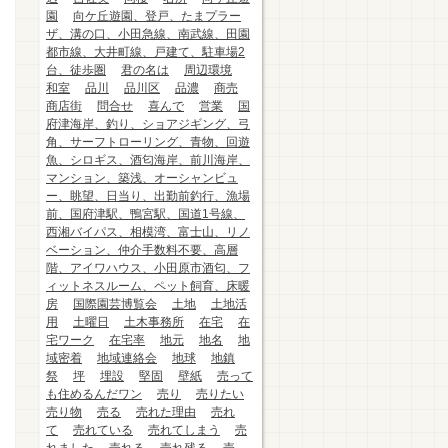
園
向ケ丘遊園、登戸、たまプラー
ザ、溝の口、小田急線、南武線、田園
都市線、大井町線、戸建て、駐車場2
台、徒歩圏
君の名は
周辺環境
和室
品川
品川区
品濃
商売
商店街
問合せ
喜んで
営業
国
府津海岸、釣り、ショアジギング、弓
角、サーフトローリング、青物、回遊
魚、シロギス、酒匂海岸、前川海岸、
マンション、築浅、オーシャンビュ
ー、眺望、日当り、出勤前釣行、漁場
前、国府津駅、鴨宮駅、国道1号線、
西湘バイパス、相模湾、富士山、リノ
ベーション、仲介手数料不要、高層
階、アイワハウス、小田原市酒匂、フ
ィットネスルーム、ペット飼育、床暖
房
国際園芸博覧会
土地
土地活
用
土曜日
土木事務所
在宅
在
宅ワーク
在宅率
地元
地名
地
域密着
地域連絡会
地球
地鎮
祭
坪
埋設
堅固
壁紙
売って
も住めるんだワン
売り
売りたい
売り物
売る
売れた理由
売れ
て
売れている
売れてしまう
売