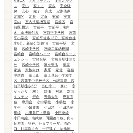
配BOX
宅配ブックス
宅配ボック
ス
安い
安くて
安さ
安全確
保
安心
完了
完成
定期借家
定期的
定番
定食
実家
実質
室内
室内洗濯機置場
宮前区
宮
前区.横浜
宮前平
宮前平，南向
き，食洗器付き
宮前平中学校
宮前
平小学校
宮前平徒歩12分、宮崎台徒
歩8分、新築分譲住宅
宮前平駅
宮
崎
宮崎中学校
宮崎二葉幼稚園
宮崎台
宮崎台ハイツ
宮崎台リージ
ェンシー
宮崎台駅
宮崎台駅徒歩５
分
宮崎小学校
家を売る
家屋
家族
家族向け
家系
家賃
容積
率超過
富士山
富士見台小学校学
区、宮前平中学校学区、分譲賃貸、宮
前平駅徒歩6分
富山幸一
寒い
寒
かったり
寒く
対価
対象
対面
キッチン
寿命
専修大学
専有面
積
専用庭
小中学校
小学校
小
学生
小泉農園
小田急
小田急多
摩線
小田急江ノ島線
小田急線
小田急線、南武線、田園都市線、向ヶ
丘遊園、登戸、たまプラーザ、溝の
口、駐車場２台、一戸建て、徒歩圏、