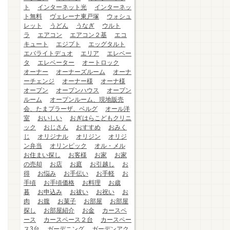
ト
インターネット光
インターネッ
ト無料
ヴェレーナ東戸塚
ウォシュ
レット
うどん
うなぎ
ウルト
ラ
エアコン
エアコン２基
エコ
キュート
エジプト
エッグタルト
エバライトデュオ
エリア
エレベー
タ
エレベーター
オートロック
オーナー
オーナーズルーム
オーナ
ーチェンジ
オーナー様
オーナ様
オープン
オープンハウス
オープン
ルーム
オープンルーム、現地販売
会、たまプラーザ、ベルグ
オール洋
室
おいしい
おぎはらこどもクリニ
ック
おじさん
おすすめ
おみく
じ
オリジナル
オリジン
オリジ
ン弁当
オリンピック
オル・メル
お住まい探し
お客様
お家
お家
の売却
お店
お庭
お引越し
お
得
お悩み
お手伝い
お手軽
お
手頃
お手頃価格
お料理
お歳
暮
お申込み
お祓い
お祝い
お
肉
お腹
お菓子
お部屋
お部屋
探し
お部屋紹介
お金
カースペ
ース
カースペース２台
カースペー
ス3台
ガーデニング
ガーデンアク