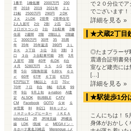
で２０分位でア
1番手
1種低層
2000万円
200
坪
2018
2019
2021年
２１
でございます！ 室
21帖
2500万円
290円
２DK
２Ｋ
２LDK
2世帯
2世帯住宅
詳細を見る »
2人入居可
2分
2割
２匹
2口
２口ガスコンロ
2台
2台駐車
2種
★犬蔵2丁目
住居
2週間
2階
2階以上
2階建
て
3000万円
30坪
35
35周
年
35年
35年返済
390円
３Ｌ
ＤＫ
３丁目
３位
3分
3割
3
◎たまプラーザ
口
３台
３台駐車可能
3年
3月
震適合証明書発
入居可
3階
40坪
4LDK
4台
室など建売には
４月
5280万円
５５
５G
5世
帯
5分
5階角部屋
6.89％
６０
[…]
㎡
60坪
67坪
６丁目
6万円
6万円以下
6帖以上
６日
70㎡
詳細を見る »
70坪
７日
8台
8帖
8月末
99
坪
9台
9月上旬
a-nation
AI査
★駅徒歩1分
定
ALSOK
BUBBLE
CATV
CM
Facebook
GOTO
ＧＷ
Ｇ
Ｗ営業
IH
IH2口
IHキッチン
ＩＨクッキングヒーター
ＩＫＥＡ
こんにちは！ 
iphone11
JR
JR埼京線
JR横浜
身体がおかしく
線
LDK
l気候
㎡
MEGAドン・
キホーテ東名川崎店
Merengue（メ
ナが落ち着いた