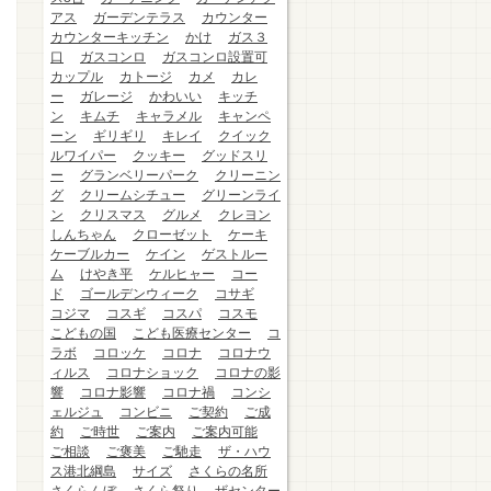
アス
ガーデンテラス
カウンター
カウンターキッチン
かけ
ガス３
口
ガスコンロ
ガスコンロ設置可
カップル
カトージ
カメ
カレ
ー
ガレージ
かわいい
キッチ
ン
キムチ
キャラメル
キャンペ
ーン
ギリギリ
キレイ
クイック
ルワイパー
クッキー
グッドスリ
ー
グランベリーパーク
クリーニン
グ
クリームシチュー
グリーンライ
ン
クリスマス
グルメ
クレヨン
しんちゃん
クローゼット
ケーキ
ケーブルカー
ケイン
ゲストルー
ム
けやき平
ケルヒャー
コー
ド
ゴールデンウィーク
コサギ
コジマ
コスギ
コスパ
コスモ
こどもの国
こども医療センター
コ
ラボ
コロッケ
コロナ
コロナウ
ィルス
コロナショック
コロナの影
響
コロナ影響
コロナ禍
コンシ
ェルジュ
コンビニ
ご契約
ご成
約
ご時世
ご案内
ご案内可能
ご相談
ご褒美
ご馳走
ザ・ハウ
ス港北綱島
サイズ
さくらの名所