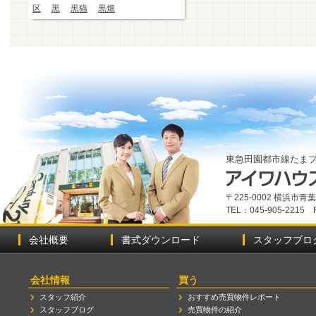
区
黒
黒猫
黒畑
東急田園都市線たま
〒225-0002 横浜市
TEL：045-905-2215 
会社概要
書式ダウンロード
スタッフブロ
会社情報
買う
スタッフ紹介
おすすめ売買物件レポート
スタッフブログ
売買物件の紹介