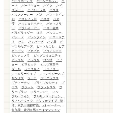
パークホームズ
パーソナルジム
ハ
ード
バーベキュー
バイク
ハイ
グレード
ハイルーフ車
ハウス
ハウスメーカー
バス
バス・トイレ
別
バストイレ別
バス便
バス
停
ハッシュドポテト
パティスリ
ー
バブルオーバー
ハヨー乳業
パラグライダー
はる
バルコニー
パレード
バレンタイン
ハローキテ
ィ
パン
ハンバーグ
パン屋
ビ
ーコルセアーズ
ビートたけし
ビア
ガーデン
ピカピカ
ビタミンママ
ビックカメラ
ビッグコミュニティ
ビックリ
ピッタリ
ひな壇
ビフ
ォー
ピラミッド
ヒルズ宮前平
プール
ファクサイ
ファミリー
ファミリータイプ
ファンタジースプ
リングス
フェア
フェニックス
プチドーナツ
プライマルシティ
プ
ラス
フラット
フラット３５
フ
リープラン
フリーレント
フル
ブルーライン
フルリノベーション、
リノベーション、スタジオタイプ、鷺
沼、東急田園都市線、エレベーター、
角部屋、鷺沼有馬スカイマンション