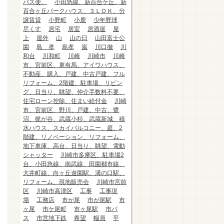
バス便、
小田急線、新百合ケ丘、新
百合ヶ丘パークハウス、３ＬＤＫ、分
譲賃貸
小野町
小鹿
少年野球
尽くす
居宅
居室
居酒屋
屋
上
屋外
山
山の日
山田富士公
園
島 孝
島孝
嵐
川口徹
川
和台
川和町
川崎
川崎市
川崎
市、宮前区、東有馬、アイワハウス、
不動産、購入、戸建、中古戸建、フル
リフォーム、2階建、駐車場、リビン
グ、日当り、眺望、仲介手数料不要、
住宅ローン控除、住まい給付金
川崎
市、宮前区、野川、戸建、中古、鷺
沼、梶が谷、武蔵小杉、武蔵新城、積
水ハウス、スカイバルコニー、庭、2
階建、リノベーション、リフォーム、
地下車庫、高台、日当り、眺望、電動
シャッター
川崎市多摩区、駐車場2
台、小田急線、南武線、田園都市線、
大井町線、向ヶ丘遊園駅、溝の口駅、
リフォーム、現地販売会
川崎市宮前
区
川崎市高津区
工事
工事現
場
工務店
市が尾
市が尾駅
市
ヶ尾
市ケ尾町
市ヶ尾駅
市バ
ス
市営地下鉄
希望
幅員
平