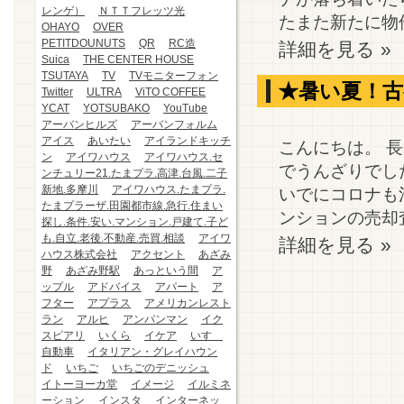
レンゲ）
ＮＴＴフレッツ光
たまた新たに物件
OHAYO
OVER
PETITDOUNUTS
QR
RC造
詳細を見る »
Suica
THE CENTER HOUSE
TSUTAYA
TV
TVモニターフォン
★暑い夏！古
Twitter
ULTRA
ViTO COFFEE
YCAT
YOTSUBAKO
YouTube
アーバンヒルズ
アーバンフォルム
アイス
あいたい
アイランドキッチ
こんにちは。 
ン
アイワハウス
アイワハウス.セ
でうんざりでし
ンチュリー21.たまプラ.高津.台風.二子
新地.多摩川
アイワハウス.たまプラ.
いでにコロナも
たまプラーザ.田園都市線.急行.住まい
ンションの売却査
探し.条件.安い.マンション.戸建て.子ど
も.自立.老後.不動産.売買.相談
アイワ
詳細を見る »
ハウス株式会社
アクセント
あざみ
野
あざみ野駅
あっという間
ア
ップル
アドバイス
アパート
ア
フター
アプラス
アメリカンレスト
ラン
アルヒ
アンパンマン
イク
スピアリ
いくら
イケア
いすゞ
自動車
イタリアン・グレイハウン
ド
いちご
いちごのデニッシュ
イトーヨーカ堂
イメージ
イルミネ
ーション
インスタ
インターネッ