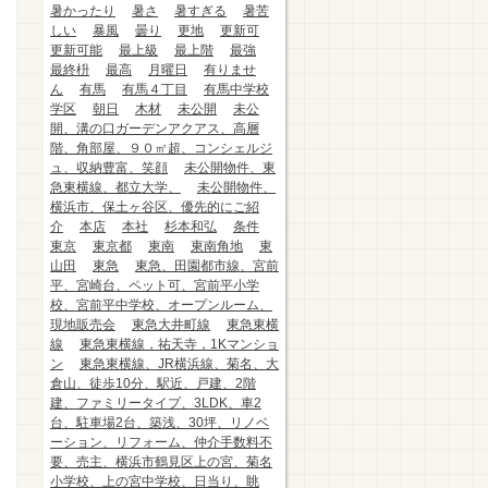
暑かったり
暑さ
暑すぎる
暑苦
しい
暴風
曇り
更地
更新可
更新可能
最上級
最上階
最強
最終枡
最高
月曜日
有りませ
ん
有馬
有馬４丁目
有馬中学校
学区
朝日
木材
未公開
未公
開、溝の口ガーデンアクアス、高層
階、角部屋、９０㎡超、コンシェルジ
ュ、収納豊富、笑顔
未公開物件、東
急東横線、都立大学、
未公開物件、
横浜市、保土ヶ谷区、優先的にご紹
介
本店
本社
杉本和弘
条件
東京
東京都
東南
東南角地
東
山田
東急
東急、田園都市線、宮前
平、宮崎台、ペット可、宮前平小学
校、宮前平中学校、オープンルーム、
現地販売会
東急大井町線
東急東横
線
東急東横線，祐天寺，1Kマンショ
ン
東急東横線、JR横浜線、菊名、大
倉山、徒歩10分、駅近、戸建、2階
建、ファミリータイプ、3LDK、車2
台、駐車場2台、築浅、30坪、リノベ
ーション、リフォーム、仲介手数料不
要、売主、横浜市鶴見区上の宮、菊名
小学校、上の宮中学校、日当り、眺