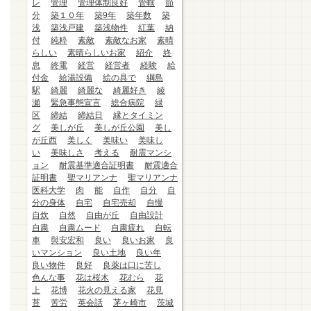
レ
管理
管理体制良好
管轄
節
分
築１０年
築9年
築年数
築
浅
築浅戸建
築浅物件
紅葉
納
付
純粋
素敵
素敵なお家
素晴
らしい
素晴らしいお家
紹介
終
息
終電
経営
経営者
経験
給
付金
給湯設備
絵の具で
綱島
駅
綺麗
綺麗な
綺麗好き
綾
瀬
緊急事態宣言
総合病院
緑
区
締結
締結日
縁とタイミン
グ
美しが丘
美しが丘公園
美し
が丘西
美しく
美味い
美味し
い
美味しさ
考える
耐震マンシ
ョン
耐震基準適合証明書
耐震適合
証明書
聖マリアンナ
聖マリアンナ
医科大学
肉
能
自作
自分
自
分の身体
自宅
自宅売却
自慢
自炊
自然
自由が丘
自由設計
自粛
自粛ムード
自粛疲れ
自転
車
與安宏和
良い
良いお家
良
いマンション
良い土地
良い年
良い物件
良好
良薬は口に苦し
色んな事
花は桜木
花むら
花
上
花博
花火の見える家
花見
苔
苦労
英会話
茅ヶ崎市
茨城