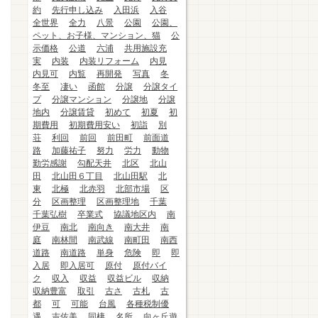
約
先行申し込み
入田浜
入谷
全世界
全力
八景
公園
公園、
ペット、お子様、マンション、猫
公
示価格
公道
六浦
共用施設充
実
内装
内装リフォーム
内見
内見可
内覧
再開発
写真
冬
冬至
凄い
函館
分譲
分譲タイ
プ
分譲マンション
分譲地
分譲
地内
分譲賃貸
初めて
初夏
初
期費用
初期費用安い
初詣
別
荘
利回
前回
前田町
前面道
路
加藤祐子
努力
労力
動物
勤労感謝
勾配天井
北区
北山
田
北山田６丁目
北山田駅
北
東
北極
北赤羽
北部市場
区
分
区画整理
区画整理地
千葉
千葉弘樹
卒業式
協議地区内
南
伊豆
南北
南向き
南大井
南
庭
南林間
南武線
南町田
南西
道路
南道路
単身
危険
即
即
入居
即入居可
原付
原付バイ
ク
収入
収益
収益ビル
収納
収納豊富
取引
古さ
古札
古
都
可
可能
台風
各種税制優
遇
吉佐美
同棲
名所
向ヶ丘遊