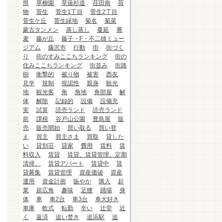
県
草柳園
草薙杉道
荏田南
荷
物
菅生
菅生1丁目
菅生2丁目
菅生ケ丘
菅生緑地
菊名
菊菜
蒙古タンメン
蒸し蒸し
蔓延
蕎
麦
藤が丘
藤子・F・不二雄ミュー
ジアム
藤沢市
行動
街
街づく
り
街のすみここちランキング
街の
住みここちランキング
街並み
街路
樹
衝撃的
被り物
被害
西友
見学
規制
視認性
親身
観光
地
観光客
角
角地
角部屋
解
体
解除
記録的
設備
設備充
実
試算
読売ランド
読売ランド
前
課税
谷戸山公園
豊島屋
販
売
販売開始
買い取る
買い替
え
買主
買主さま
買取
貸した
い
貸別荘
貸家
費用
賃料
賃
料収入
賃貸
賃貸、賃貸管理、定期
清掃、
賃貸アパート
賃貸中
賃
貸募集
賃貸管理
資産価値
資産
運用
資金計画
賑やか
購入
起
業
超広角
趣味
足腰
踊場
身
体
車
車2台
車3台
車大好き
車庫
軟式
転勤
辛い
辻堂
近
く
返済
追い焚き
追浜駅
追