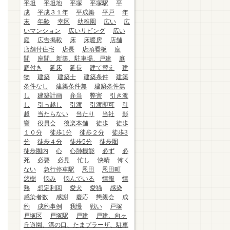
平坦
平坦地
平塚
平塚駅
平
成
平成３１年
平成築
平戸
年
末
年齢
幸区
幼稚園
広い
広
いマンション
広いリビング
広い
庭
広告掲載
床
床暖房
店舗
店舗付住宅
店長
店頭看板
座
間
座間、新築、駐車場、戸建
庭
庭付き
延床
延長
建て替え
建
物
建築
建築士
建築条件
建築
条件なし
建築条件無
建築条件無
し
建築計画
弁当
弊害
引き渡
し
引っ越し
引渡
引渡即可
引
越
当たらない
当たり
当社
影
響
役員会
後楽本舗
徒歩
徒歩
１０分
徒歩1分
徒歩２分
徒歩3
分
徒歩４分
徒歩5分
徒歩圏
徒歩圏内
心
心肺機能
必ず
必
死
必要
必見
忙し
快晴
怖く
ない
急行停車駅
恩田
恩田町
悠樹
悩み
悩んでいる
情報
情
熱
想定利回
愛犬
愛猫
感染
感染者数
感謝
慶応
懇親会
成
約
成約事例
我慢
戦い
戸塚
戸塚区
戸塚駅
戸建
戸建、向ヶ
丘遊園、溝の口、たまプラーザ、駐車