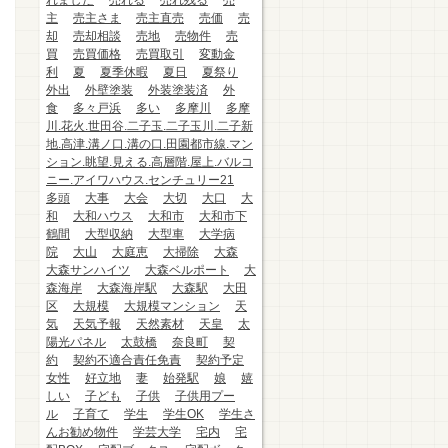
れました
売れる
売れ残る
売
主
売主さま
売主直売
売価
売
却
売却相談
売地
売物件
売
買
売買価格
売買取引
変動金
利
夏
夏季休暇
夏日
夏祭り
外出
外壁塗装
外装塗装済
外
食
多々戸浜
多い
多摩川
多摩
川.花火.世田谷.二子玉.二子玉川.二子新
地.高津.溝ノ口.溝の口.田園都市線.マン
ション.眺望.見える.高層階.屋上.バルコ
ニー.アイワハウス.センチュリー21
多頭
大事
大会
大切
大口
大
和
大和ハウス
大和市
大和市下
鶴間
大型収納
大型車
大学病
院
大山
大庭恵
大掃除
大森
大森サンハイツ
大森ベルポート
大
森海岸
大森海岸駅
大森駅
大田
区
大規模
大規模マンション
天
気
天気予報
天然素材
天皇
太
陽光パネル
太鼓橋
奈良町
契
約
契約不適合責任免責
契約予定
女性
好立地
妻
始発駅
娘
嬉
しい
子ども
子供
子供用プー
ル
子育て
学生
学生OK
学生さ
んお勧め物件
学芸大学
宅内
宅