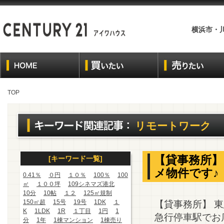
横浜市・
TOP
リモートワーク
【貸事務所
[キーワード一覧]
メ物件です♪
0.41％
０円
１０％
100％
100
㎡
１００坪
109シネマズ港北
10分
10帖
１２
125㎡規制
150㎡超
15号
19号
1DK
１
【貸事務所】 
K
1LDK
1R
１丁目
1円
1
急行停車駅でお
分
1年
1棟マンション
1棟売り