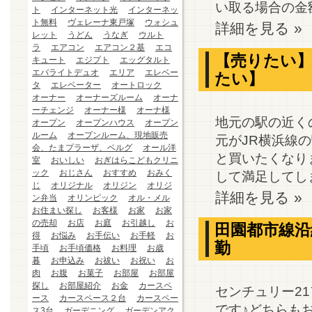
い取る場合の金額
ト
インターネット光
インターネッ
ト無料
ヴェレーナ東戸塚
ウォシュ
詳細を見る »
レット
うどん
うなぎ
ウルト
ラ
エアコン
エアコン２基
エコ
【売りたい】
キュート
エジプト
エッグタルト
エバライトデュオ
エリア
エレベー
たい】
タ
エレベーター
オートロック
オーナー
オーナーズルーム
オーナ
ーチェンジ
オーナー様
オーナ様
地元の駅の近く
オープン
オープンハウス
オープン
ルーム
オープンルーム、現地販売
元がJR横浜線
会、たまプラーザ、ベルグ
オール洋
と買いたくなりま
室
おいしい
おぎはらこどもクリニ
ック
おじさん
おすすめ
おみく
して満足してしま
じ
オリジナル
オリジン
オリジ
詳細を見る »
ン弁当
オリンピック
オル・メル
お住まい探し
お客様
お家
お家
の売却
お店
お庭
お引越し
お
田園都市線沿
得
お悩み
お手伝い
お手軽
お
勤
手頃
お手頃価格
お料理
お歳
暮
お申込み
お祓い
お祝い
お
肉
お腹
お菓子
お部屋
お部屋
探し
お部屋紹介
お金
カースペ
センチュリー2
ース
カースペース２台
カースペー
です♪どちらも
ス3台
ガーデニング
ガーデンアク