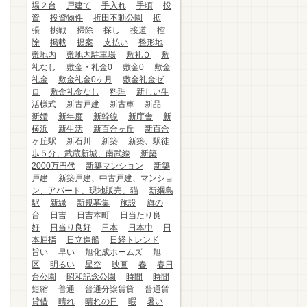
場２台
戸建て
手入れ
手頃
投
資
投資物件
折田不動公園
拡
張
挑戦
掃除
探し
接道
控
除
掲載
提案
支払い
整形地
敷地内
敷地内駐車場
敷礼０
敷
礼なし
敷金・礼金0
敷金0
敷金
礼金
敷金礼金0ヶ月
敷金礼金ゼ
ロ
敷金礼金なし
料理
新しい生
活様式
新古戸建
新古車
新品
新婚
新年度
新幹線
新庁舎
新
横浜
新生活
新百合ヶ丘
新百合
ヶ丘駅
新石川
新築
新築、駅徒
歩５分、武蔵新城、南武線
新築
2000万円代
新築マンション
新築
戸建
新築戸建、中古戸建、マンショ
ン、アパート、現地販売、猫
新綱島
駅
新緑
新規募集
施設
旗の
台
日吉
日吉本町
日当たり良
好
日当り良好
日本
日本中
日
本屈指
日立造船
日経トレンド
旨い
早い
旭化成ホームズ
旭
区
明るい
星空
映画
春
春日
台公園
昭和記念公園
時間
時間
短縮
普通
普通分譲賃貸
普通賃
貸借
晴れ
晴れの日
暇
暑い