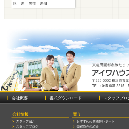
区
黒
黒猫
黒畑
東急田園都市線たま
〒225-0002 横浜市
TEL：045-905-2215 
会社概要
書式ダウンロード
スタッフブロ
会社情報
買う
スタッフ紹介
おすすめ売買物件レポート
スタッフブログ
売買物件の紹介