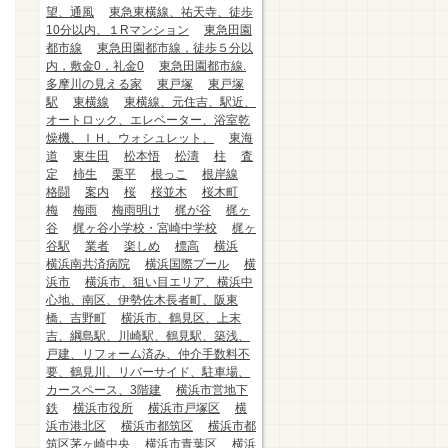
望、通風
東急東横線、祐天寺、徒歩
10分以内、１Rマンション
東急田園
都市線
東急田園都市線，徒歩５分以
内，敷金0，礼金0
東急田園都市線.
多摩川の見える家
東戸塚
東戸塚
駅
東横線
東横線、元住吉、駅近、
オートロック、エレベーター、浴室乾
燥機、ＩＨ、ウォシュレット、
東海
道
東生田
松本悟
松濤
柱
査
定
柿生
栗平
根っこ
根岸線
格闘
案内
桜
桜並木
桜木町
梅
梅雨
梅雨明け
梶が谷
梶ヶ
谷
梶ヶ谷小学校・宮崎中学校
梶ヶ
谷駅
業者
楽しめ
標高
横浜
横浜南共済病院
横浜国際プール
横
浜市
横浜市、狙い目エリア、横浜中
心地、南区、伊勢佐木長者町、阪東
橋、吉野町
横浜市、鶴見区、上末
吉、綱島駅、川崎駅、鶴見駅、築浅、
戸建、リフォーム済み、仲介手数料不
要、鶴見川、リバーサイド、駐車場、
カースペース、3階建
横浜市営地下
鉄
横浜市役所
横浜市戸塚区
横
浜市港北区
横浜市都筑区
横浜市都
筑区茅ヶ崎中央
横浜市青葉区
横浜