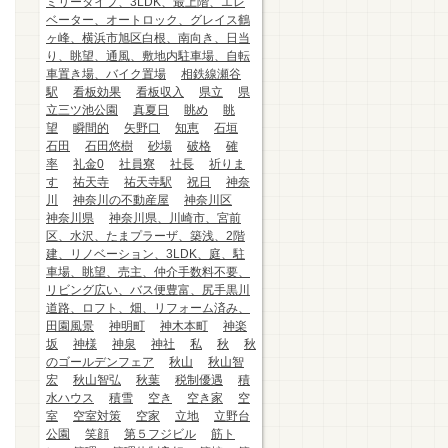
ミリータイプ、3LDK、最上階、エレ
ベーター、オートロック、グレイス鶴
ヶ峰、横浜市旭区白根、南向き、日当
り、眺望、通風、敷地内駐車場、自転
車置き場、バイク置場
相鉄線瀬谷
駅
看板効果
看板収入
県立
県
立三ツ池公園
真夏日
眺め
眺
望
瞬間的
矢野口
知恵
石垣
石田
石田悠樹
砂場
破格
確
率
礼金0
社員寮
社長
祈りま
す
祐天寺
祐天寺駅
祝日
神奈
川
神奈川の不動産屋
神奈川区
神奈川県
神奈川県、川崎市、宮前
区、水沢、たまプラーザ、築浅、2階
建、リノベーション、3LDK、庭、駐
車場、眺望、売主、仲介手数料不要、
リビング広い、バス便豊富、尻手黒川
道路、ロフト、畑、リフォーム済み、
田園風景
神明町
神木本町
神楽
坂
神様
神泉
神社
私
秋
秋
のゴールデンフェア
秋山
秋山智
宏
秋山智弘
秋葉
税制優遇
積
水ハウス
積雪
空き
空き家
空
室
空室対策
空家
立地
立野台
公園
笑顔
第５フジビル
筋ト