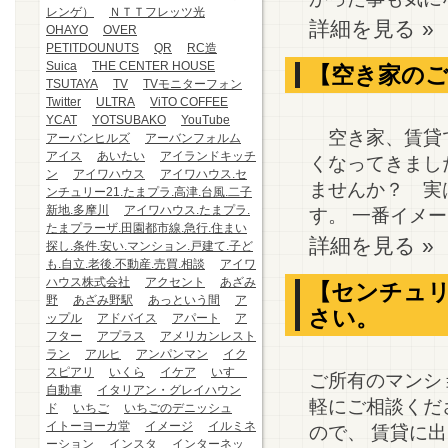
レンゲ）
ＮＴＴフレッツ光
詳細を見る »
OHAYO
OVER
PETITDOUNUTS
QR
RC造
Suica
THE CENTER HOUSE
【空き家のご
TSUTAYA
TV
TVモニターフォン
Twitter
ULTRA
ViTO COFFEE
YCAT
YOTSUBAKO
YouTube
空き家、賃貸で
アーバンヒルズ
アーバンフォルム
アイス
あいたい
アイランドキッチ
くなってきまし
ン
アイワハウス
アイワハウス.セ
ませんか？ 実
ンチュリー21.たまプラ.高津.台風.二子
新地.多摩川
アイワハウス.たまプラ.
す。 一番イメー
たまプラーザ.田園都市線.急行.住まい
詳細を見る »
探し.条件.安い.マンション.戸建て.子ど
も.自立.老後.不動産.売買.相談
アイワ
ハウス株式会社
アクセント
あざみ
【センチュリ
野
あざみ野駅
あっという間
ア
さい。
ップル
アドバイス
アパート
ア
フター
アプラス
アメリカンレスト
ラン
アルヒ
アンパンマン
イク
スピアリ
いくら
イケア
いすゞ
ご所有のマンシ
自動車
イタリアン・グレイハウン
軽にご相談くだ
ド
いちご
いちごのデニッシュ
イトーヨーカ堂
イメージ
イルミネ
ので、 賃貸に
ーション
インスタ
インターネッ