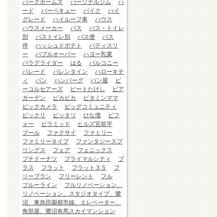
パークホームズ
パーソナルジム
ハ
ード
バーベキュー
バイク
ハイ
グレード
ハイルーフ車
ハウス
ハウスメーカー
バス
バス・トイレ
別
バストイレ別
バス便
バス
停
ハッシュドポテト
パティスリ
ー
バブルオーバー
ハヨー乳業
パラグライダー
はる
バルコニー
パレード
バレンタイン
ハローキテ
ィ
パン
ハンバーグ
パン屋
ビ
ーコルセアーズ
ビートたけし
ビア
ガーデン
ピカピカ
ビタミンママ
ビックカメラ
ビッグコミュニティ
ビックリ
ピッタリ
ひな壇
ビフ
ォー
ピラミッド
ヒルズ宮前平
プール
ファクサイ
ファミリー
ファミリータイプ
ファンタジースプ
リングス
フェア
フェニックス
プチドーナツ
プライマルシティ
プ
ラス
フラット
フラット３５
フ
リープラン
フリーレント
フル
ブルーライン
フルリノベーション、
リノベーション、スタジオタイプ、鷺
沼、東急田園都市線、エレベーター、
角部屋、鷺沼有馬スカイマンション