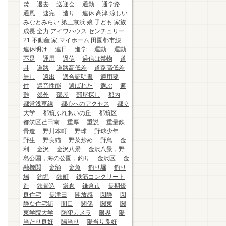
焚
退去
送迎会
通勤
通学路
通風
速完
造り
連休.高津.涼しい.
みなとみらい.第三京浜.娘.子ども.家族.
成長.全力.アイワハウス.センチュリー
21.不動産.家.マイホーム.田園都市線.
連休明け
連日
進学
運動
運動
不足
運用
過信
過信は禁物
道
具
道路
道路高低差
道路高低差
無し
遠出
適合証明書
適用要
件
遮音性能
選ばれた
選ぶ
避
難
郊外
部屋
部屋探し
都内
都営浅草線
都心へのアクセス
都立
大学
都筑ふれあいの丘
都筑区
都筑区荏田南
重厚
重説
重量鉄
骨造
野川本町
野球
野球少年
野生
野良猫
野菜炒め
野鳥
金
利
金沢
金沢八景
金沢八景，野
島公園，海の公園，釣り
金沢区
金
融機関
金額
金魚
釣り堀
釣り
場
釣堀
鉄町
鉄筋コンクリート
造
鉄骨造
鎌倉
鎌倉市
長期優
良住宅
長津田
開放感
閑静
閑
静な住宅街
間口
関係
関東
関
東学院大学
防犯カメラ
限界
陽
当たり良好
陽当り
陽当り良好