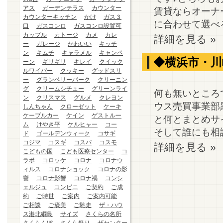
アス
ガーデンテラス
カウンター
賃貸ならオーナ
カウンターキッチン
かけ
ガス３
に合わせて選べる
口
ガスコンロ
ガスコンロ設置可
カップル
カトージ
カメ
カレ
詳細を見る »
ー
ガレージ
かわいい
キッチ
ン
キムチ
キャラメル
キャンペ
◆横浜市・川
ーン
ギリギリ
キレイ
クイック
ルワイパー
クッキー
グッドスリ
ー
グランベリーパーク
クリーニン
グ
クリームシチュー
グリーンライ
何も無いところ
ン
クリスマス
グルメ
クレヨン
ウス売買事業部
しんちゃん
クローゼット
ケーキ
ケーブルカー
ケイン
ゲストルー
と何とまとめサイ
ム
けやき平
ケルヒャー
コー
そして誰にも相談
ド
ゴールデンウィーク
コサギ
コジマ
コスギ
コスパ
コスモ
詳細を見る »
こどもの国
こども医療センター
コ
ラボ
コロッケ
コロナ
コロナウ
ィルス
コロナショック
コロナの影
響
コロナ影響
コロナ禍
コンシ
ェルジュ
コンビニ
ご契約
ご成
約
ご時世
ご案内
ご案内可能
ご相談
ご褒美
ご馳走
ザ・ハウ
ス港北綱島
サイズ
さくらの名所