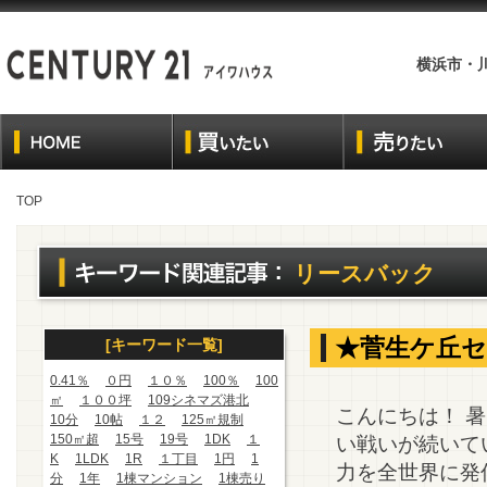
横浜市・
TOP
リースバック
★菅生ケ丘
[キーワード一覧]
0.41％
０円
１０％
100％
100
㎡
１００坪
109シネマズ港北
こんにちは！ 
10分
10帖
１２
125㎡規制
150㎡超
15号
19号
1DK
１
い戦いが続いて
K
1LDK
1R
１丁目
1円
1
力を全世界に発
分
1年
1棟マンション
1棟売り