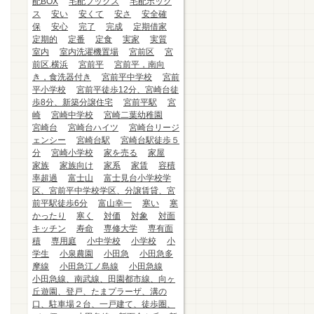
配BOX
宅配ブックス
宅配ボック
ス
安い
安くて
安さ
安全確
保
安心
完了
完成
定期借家
定期的
定番
定食
実家
実質
室内
室内洗濯機置場
宮前区
宮
前区.横浜
宮前平
宮前平，南向
き，食洗器付き
宮前平中学校
宮前
平小学校
宮前平徒歩12分、宮崎台徒
歩8分、新築分譲住宅
宮前平駅
宮
崎
宮崎中学校
宮崎二葉幼稚園
宮崎台
宮崎台ハイツ
宮崎台リージ
ェンシー
宮崎台駅
宮崎台駅徒歩５
分
宮崎小学校
家を売る
家屋
家族
家族向け
家系
家賃
容積
率超過
富士山
富士見台小学校学
区、宮前平中学校学区、分譲賃貸、宮
前平駅徒歩6分
富山幸一
寒い
寒
かったり
寒く
対価
対象
対面
キッチン
寿命
専修大学
専有面
積
専用庭
小中学校
小学校
小
学生
小泉農園
小田急
小田急多
摩線
小田急江ノ島線
小田急線
小田急線、南武線、田園都市線、向ヶ
丘遊園、登戸、たまプラーザ、溝の
口、駐車場２台、一戸建て、徒歩圏、