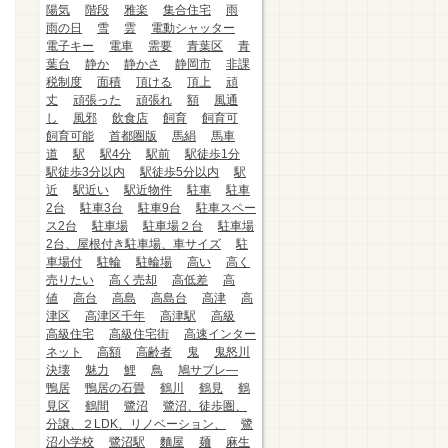
陽気
階段
雅楽
集合住宅
雨
雨の日
雪
雲
電動シャッター
電子キー
電車
需要
青葉区
青
葉台
静か
静かさ
静岡市
非課
税制度
面積
頂ける
頂上
頑
丈
頑張った
頑張れ
額
風通
し
風邪
飲食店
飼育
飼育可
飼育可能
首都圏版
馬絹
馬車
道
駅
駅4分
駅前
駅徒歩1分
駅徒歩3分以内
駅徒歩5分以内
駅
近
駅近い
駅近物件
駐車
駐車
2台
駐車3台
駐車9台
駐車スペー
ス2台
駐車場
駐車場２台
駐車場
2台、屋根付き駐車場、車サイズ
駐
車場付
駐輪
駐輪場
高い
高く
売りたい
高く売却
高低差
高
値
高台
高島
高島台
高津
高
津区
高津区千年
高津駅
高級
高級住宅
高級住宅街
高速インター
ネット
高額
高齢者
鬼
鬼怒川
決壊
魅力
鯉
鳥
鳩サブレ―
鴨居
鴨居の石畳
鶴川
鶴見
鶴
見区
鶴間
鷺沼
鷺沼、徒歩圏、
分譲、２LDK、リノベーション、
鷺
沼小学校
鷺沼駅
麵屋
麺
麻生