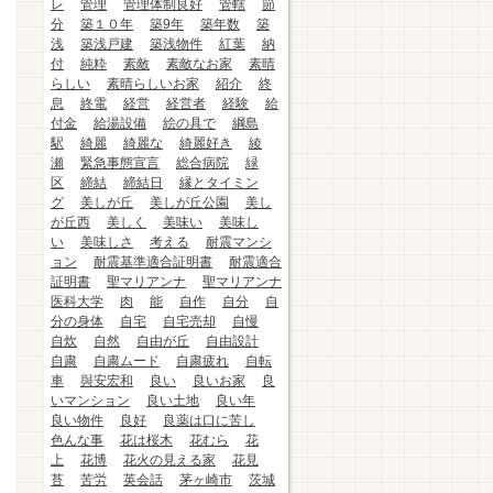
レ
管理
管理体制良好
管轄
節
分
築１０年
築9年
築年数
築
浅
築浅戸建
築浅物件
紅葉
納
付
純粋
素敵
素敵なお家
素晴
らしい
素晴らしいお家
紹介
終
息
終電
経営
経営者
経験
給
付金
給湯設備
絵の具で
綱島
駅
綺麗
綺麗な
綺麗好き
綾
瀬
緊急事態宣言
総合病院
緑
区
締結
締結日
縁とタイミン
グ
美しが丘
美しが丘公園
美し
が丘西
美しく
美味い
美味し
い
美味しさ
考える
耐震マンシ
ョン
耐震基準適合証明書
耐震適合
証明書
聖マリアンナ
聖マリアンナ
医科大学
肉
能
自作
自分
自
分の身体
自宅
自宅売却
自慢
自炊
自然
自由が丘
自由設計
自粛
自粛ムード
自粛疲れ
自転
車
與安宏和
良い
良いお家
良
いマンション
良い土地
良い年
良い物件
良好
良薬は口に苦し
色んな事
花は桜木
花むら
花
上
花博
花火の見える家
花見
苔
苦労
英会話
茅ヶ崎市
茨城