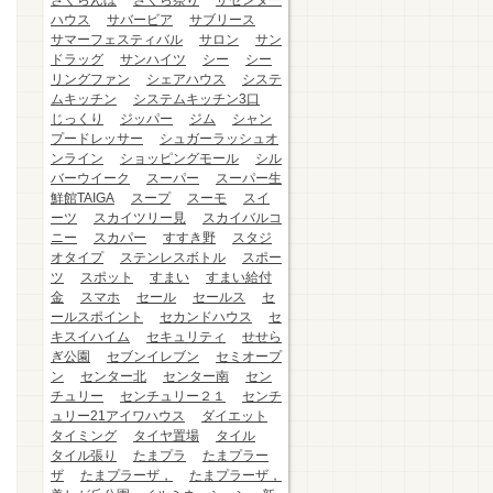
さくらんぼ
さくら祭り
ザセンター
ハウス
サバービア
サブリース
サマーフェスティバル
サロン
サン
ドラッグ
サンハイツ
シー
シー
リングファン
シェアハウス
システ
ムキッチン
システムキッチン3口
じっくり
ジッパー
ジム
シャン
プードレッサー
シュガーラッシュオ
ンライン
ショッピングモール
シル
バーウイーク
スーパー
スーパー生
鮮館TAIGA
スープ
スーモ
スイ
ーツ
スカイツリー見
スカイバルコ
ニー
スカパー
すすき野
スタジ
オタイプ
ステンレスボトル
スポー
ツ
スポット
すまい
すまい給付
金
スマホ
セール
セールス
セ
ールスポイント
セカンドハウス
セ
キスイハイム
セキュリティ
せせら
ぎ公園
セブンイレブン
セミオープ
ン
センター北
センター南
セン
チュリー
センチュリー２１
センチ
ュリー21アイワハウス
ダイエット
タイミング
タイヤ置場
タイル
タイル張り
たまプラ
たまプラー
ザ
たまプラーザ，
たまプラーザ，