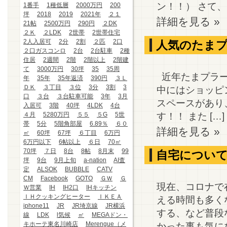
ン！！） さて、
1番手
1種低層
2000万円
200
坪
2018
2019
2021年
２１
詳細を見る »
21帖
2500万円
290円
２DK
２Ｋ
２LDK
2世帯
2世帯住宅
2人入居可
2分
2割
２匹
2口
人気のたま
２口ガスコンロ
2台
2台駐車
2種
住居
2週間
2階
2階以上
2階建
て
3000万円
30坪
35
35周
近年たまプラー
年
35年
35年返済
390円
３Ｌ
ＤＫ
３丁目
３位
3分
3割
3
中にはショッピ
口
３台
３台駐車可能
3年
3月
スペースがあり
入居可
3階
40坪
4LDK
4台
す！！ また […]
４月
5280万円
５５
５G
5世
帯
5分
5階角部屋
6.89％
６０
詳細を見る »
㎡
60坪
67坪
６丁目
6万円
6万円以下
6帖以上
６日
70㎡
70坪
７日
8台
8帖
8月末
99
自宅につい
坪
9台
9月上旬
a-nation
AI査
定
ALSOK
BUBBLE
CATV
CM
Facebook
GOTO
ＧＷ
Ｇ
現在、コロナで
Ｗ営業
IH
IH2口
IHキッチン
ＩＨクッキングヒーター
ＩＫＥＡ
える時間も多く
iphone11
JR
JR埼京線
JR横浜
する、など普段
線
LDK
l気候
㎡
MEGAドン・
キホーテ東名川崎店
Merengue（メ
かった事も気にな