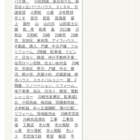
バス便、
小田急線、新百合ケ丘、新
百合ヶ丘パークハウス、３ＬＤＫ、分
譲賃貸
小野町
小鹿
少年野球
尽くす
居宅
居室
居酒屋
屋
上
屋外
山
山の日
山田富士公
園
島 孝
島孝
嵐
川口徹
川
和台
川和町
川崎
川崎市
川崎
市、宮前区、東有馬、アイワハウス、
不動産、購入、戸建、中古戸建、フル
リフォーム、2階建、駐車場、リビン
グ、日当り、眺望、仲介手数料不要、
住宅ローン控除、住まい給付金
川崎
市、宮前区、野川、戸建、中古、鷺
沼、梶が谷、武蔵小杉、武蔵新城、積
水ハウス、スカイバルコニー、庭、2
階建、リノベーション、リフォーム、
地下車庫、高台、日当り、眺望、電動
シャッター
川崎市多摩区、駐車場2
台、小田急線、南武線、田園都市線、
大井町線、向ヶ丘遊園駅、溝の口駅、
リフォーム、現地販売会
川崎市宮前
区
川崎市高津区
工事
工事現
場
工務店
市が尾
市が尾駅
市
ヶ尾
市ケ尾町
市ヶ尾駅
市バ
ス
市営地下鉄
希望
幅員
平