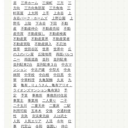
居
三井ホーム
三保町
三方
三
方向
三方向角部屋
三方角地
三
軒茶屋
上大岡
上手
上永谷
上
永谷パーク・ホームズ
上野公園
上
野毛
上陸
下永谷
下田
不動
産
不動産仲介
不動産売却
不動
産売買
不動産探し
不動産検索
不動産業
不動産業界
不動産業者
不動産買取
不動産購入
不忍池
世帯
世田谷区
世界
世界中
丘
の上のパン屋
丘陵地帯
両面バルコ
ニー
両面道路
並列
並列駐車
並列駐車2台
並列駐車３台
中古マ
ンション
中古戸建
中型犬
中央
林間
中学校
中白根
中目黒
中
華
中華料理
丸亀製麵
久末
九
葉
亀有，りょうさん，亀有アリオ，
ライオンズマンション亀有第3
予
定
予算
事務所
事務所付住居
事業主
事業用
二人乗り
二子
二子玉川
二重天井
二重床
二駅
利用可能
五本木
交換
交通利便
性
京急
京浜東北線
人は武士
人気
人気エリア
人流
今年
仕
事
代官山
令和
仮囲い
仲介