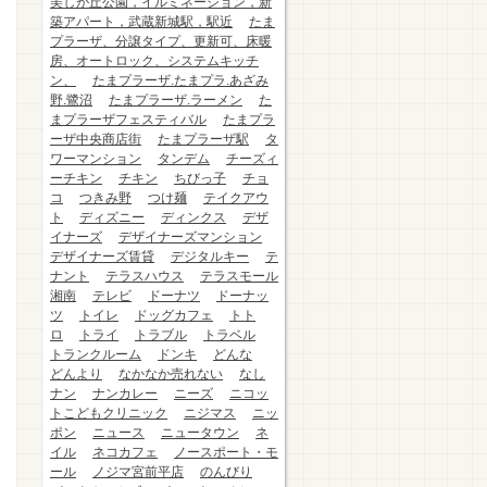
美しが丘公園，イルミネーション，新
築アパート，武蔵新城駅，駅近
たま
プラーザ、分譲タイプ、更新可、床暖
房、オートロック、システムキッチ
ン、
たまプラーザ.たまプラ.あざみ
野.鷺沼
たまプラーザ.ラーメン
た
まプラーザフェスティバル
たまプラ
ーザ中央商店街
たまプラーザ駅
タ
ワーマンション
タンデム
チーズィ
ーチキン
チキン
ちびっ子
チョ
コ
つきみ野
つけ麺
テイクアウ
ト
ディズニー
ディンクス
デザ
イナーズ
デザイナーズマンション
デザイナーズ賃貸
デジタルキー
テ
ナント
テラスハウス
テラスモール
湘南
テレビ
ドーナツ
ドーナッ
ツ
トイレ
ドッグカフェ
トト
ロ
トライ
トラブル
トラベル
トランクルーム
ドンキ
どんな
どんより
なかなか売れない
なし
ナン
ナンカレー
ニーズ
ニコッ
トこどもクリニック
ニジマス
ニッ
ポン
ニュース
ニュータウン
ネ
イル
ネコカフェ
ノースポート・モ
ール
ノジマ宮前平店
のんびり