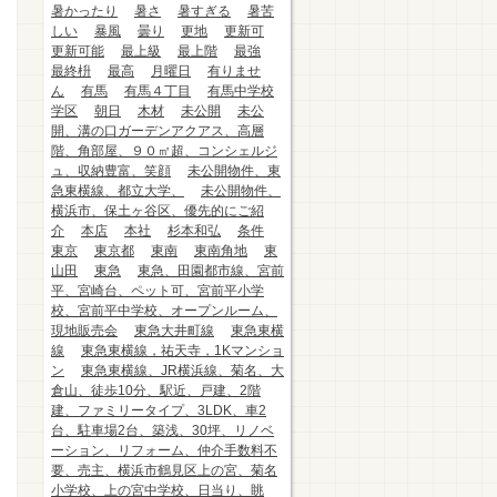
暑かったり
暑さ
暑すぎる
暑苦
しい
暴風
曇り
更地
更新可
更新可能
最上級
最上階
最強
最終枡
最高
月曜日
有りませ
ん
有馬
有馬４丁目
有馬中学校
学区
朝日
木材
未公開
未公
開、溝の口ガーデンアクアス、高層
階、角部屋、９０㎡超、コンシェルジ
ュ、収納豊富、笑顔
未公開物件、東
急東横線、都立大学、
未公開物件、
横浜市、保土ヶ谷区、優先的にご紹
介
本店
本社
杉本和弘
条件
東京
東京都
東南
東南角地
東
山田
東急
東急、田園都市線、宮前
平、宮崎台、ペット可、宮前平小学
校、宮前平中学校、オープンルーム、
現地販売会
東急大井町線
東急東横
線
東急東横線，祐天寺，1Kマンショ
ン
東急東横線、JR横浜線、菊名、大
倉山、徒歩10分、駅近、戸建、2階
建、ファミリータイプ、3LDK、車2
台、駐車場2台、築浅、30坪、リノベ
ーション、リフォーム、仲介手数料不
要、売主、横浜市鶴見区上の宮、菊名
小学校、上の宮中学校、日当り、眺