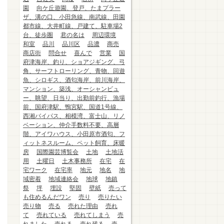
園
向ケ丘遊園、登戸、たまプラー
ザ、溝の口、小田急線、南武線、田園
都市線、大井町線、戸建て、駐車場2
台、徒歩圏
君の名は
周辺環境
和室
品川
品川区
品濃
商売
商店街
問合せ
喜んで
営業
国
府津海岸、釣り、ショアジギング、弓
角、サーフトローリング、青物、回遊
魚、シロギス、酒匂海岸、前川海岸、
マンション、築浅、オーシャンビュ
ー、眺望、日当り、出勤前釣行、漁場
前、国府津駅、鴨宮駅、国道1号線、
西湘バイパス、相模湾、富士山、リノ
ベーション、仲介手数料不要、高層
階、アイワハウス、小田原市酒匂、フ
ィットネスルーム、ペット飼育、床暖
房
国際園芸博覧会
土地
土地活
用
土曜日
土木事務所
在宅
在
宅ワーク
在宅率
地元
地名
地
域密着
地域連絡会
地球
地鎮
祭
坪
埋設
堅固
壁紙
売って
も住めるんだワン
売り
売りたい
売り物
売る
売れた理由
売れ
て
売れている
売れてしまう
売