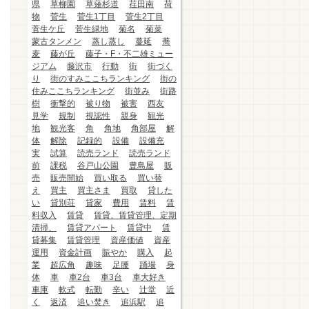
県
草柳園
草薙杉道
荏田南
荷
物
菅生
菅生1丁目
菅生2丁目
菅生ケ丘
菅生緑地
菊名
菊菜
蒙古タンメン
蒸し蒸し
蔓延
蕎
麦
藤が丘
藤子・F・不二雄ミュー
ジアム
藤沢市
行動
街
街づく
り
街のすみここちランキング
街の
住みここちランキング
街並み
街路
樹
衝撃的
被り物
被害
西友
見学
規制
視認性
親身
観光
地
観光客
角
角地
角部屋
解
体
解除
記録的
設備
設備充
実
試算
読売ランド
読売ランド
前
課税
谷戸山公園
豊島屋
販
売
販売開始
買い取る
買い替
え
買主
買主さま
買取
貸した
い
貸別荘
貸家
費用
賃料
賃
料収入
賃貸
賃貸、賃貸管理、定期
清掃、
賃貸アパート
賃貸中
賃
貸募集
賃貸管理
資産価値
資産
運用
資金計画
賑やか
購入
起
業
超広角
趣味
足腰
踊場
身
体
車
車2台
車3台
車大好き
車庫
軟式
転勤
辛い
辻堂
近
く
返済
追い焚き
追浜駅
追