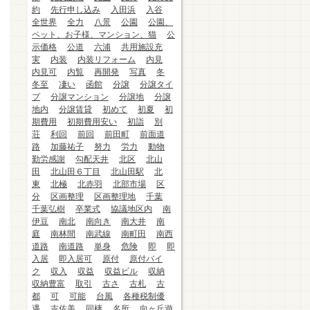
約
先行申し込み
入田浜
入谷
全世界
全力
八景
公園
公園、
ペット、お子様、マンション、猫
公
示価格
公道
六浦
共用施設充
実
内装
内装リフォーム
内見
内見可
内覧
再開発
写真
冬
冬至
凄い
函館
分譲
分譲タイ
プ
分譲マンション
分譲地
分譲
地内
分譲賃貸
初めて
初夏
初
期費用
初期費用安い
初詣
別
荘
利回
前回
前田町
前面道
路
加藤祐子
努力
労力
動物
勤労感謝
勾配天井
北区
北山
田
北山田６丁目
北山田駅
北
東
北極
北赤羽
北部市場
区
分
区画整理
区画整理地
千葉
千葉弘樹
卒業式
協議地区内
南
伊豆
南北
南向き
南大井
南
庭
南林間
南武線
南町田
南西
道路
南道路
単身
危険
即
即
入居
即入居可
原付
原付バイ
ク
収入
収益
収益ビル
収納
収納豊富
取引
古さ
古札
古
都
可
可能
台風
各種税制優
遇
吉佐美
同棲
名所
向ヶ丘遊