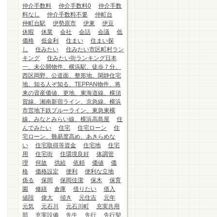
仲介手数料
仲介手数料0
仲介手数
料なし
仲介手数料不要
仲町台
仲町台駅
伊勢原市
伊東
伊豆
休暇
休業
会社
会話
会議
低
価格
低金利
住まい
住まい探
し
住みたい
住みたい市区町村ラン
キング
住みたい街ランキング日本
一、未公開物件、横浜駅、徒歩７分、
西区岡野、公道面、整形地、閑静住宅
地、知る人ぞ知る、TEPPAN物件、将
来の資産価値、更地、東海道線、横須
賀線、湘南新宿ライン、京急線、横浜
市営地下鉄ブルーライン、東急東横
線、みなとみらい線、横浜高島屋
住
んでみたい
住宅
住宅ローン
住
宅ローン、難易度高め、あきらめな
い
住宅取得等資金
住宅地
住宅
用
住宅街
住環境良好
体調管
理
何故
供給
依頼
価値
価
格
価格設定
便利
便利な立地
係る
保岡
保岡佳潔
保木
保育
園
修繕
倉庫
借りたい
借入
値段
偉大
傾き
元住吉
元年
元気
元石川
元石川町
充実共用
部
充実設備
先生
先行
先行契