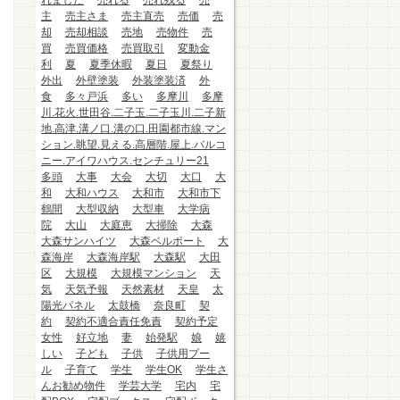
れました
売れる
売れ残る
売
主
売主さま
売主直売
売価
売
却
売却相談
売地
売物件
売
買
売買価格
売買取引
変動金
利
夏
夏季休暇
夏日
夏祭り
外出
外壁塗装
外装塗装済
外
食
多々戸浜
多い
多摩川
多摩
川.花火.世田谷.二子玉.二子玉川.二子新
地.高津.溝ノ口.溝の口.田園都市線.マン
ション.眺望.見える.高層階.屋上.バルコ
ニー.アイワハウス.センチュリー21
多頭
大事
大会
大切
大口
大
和
大和ハウス
大和市
大和市下
鶴間
大型収納
大型車
大学病
院
大山
大庭恵
大掃除
大森
大森サンハイツ
大森ベルポート
大
森海岸
大森海岸駅
大森駅
大田
区
大規模
大規模マンション
天
気
天気予報
天然素材
天皇
太
陽光パネル
太鼓橋
奈良町
契
約
契約不適合責任免責
契約予定
女性
好立地
妻
始発駅
娘
嬉
しい
子ども
子供
子供用プー
ル
子育て
学生
学生OK
学生さ
んお勧め物件
学芸大学
宅内
宅