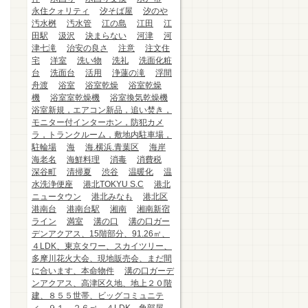
永住クォリティ
汐そば屋
汐のや
汚水桝
汚水管
江の島
江田
江
田駅
汲沢
決まらない
河津
河
津七滝
治安の良さ
注意
注文住
宅
洋室
洗い物
洗礼
洗面化粧
台
洗面台
活用
浄蓮の滝
浮間
舟渡
浴室
浴室乾燥
浴室乾燥
機
浴室室乾燥機
浴室換気乾燥機
浴室新規，エアコン新品，追い焚き，
モニター付インターホン，防犯カメ
ラ，トランクルーム，敷地内駐車場，
駐輪場
海
海.横浜.青葉区
海岸
海老名
海鮮料理
消毒
消費税
深谷町
清掃夏
渋谷
温暖化
温
水洗浄便座
港北TOKYU S.C
港北
ニュータウン
港北みなも
港北区
港南台
港南台駅
湘南
湘南新宿
ライン
満室
溝の口
溝の口ガー
デンアクアス、15階部分、91.26㎡、
４LDK、東京タワー、スカイツリー、
多摩川花火大会、現地販売会、まだ間
に合います、本命物件
溝の口ガーデ
ンアクアス、高津区久地、地上２０階
建、８５５世帯、ビッグコミュニテ