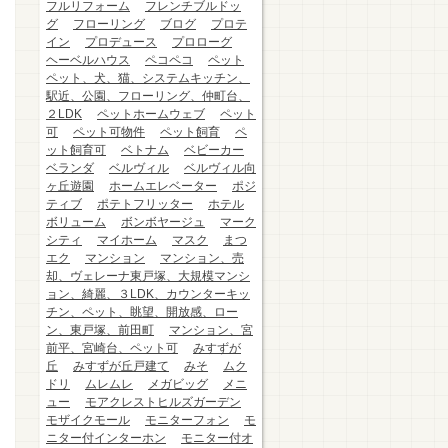
フルリフォーム
フレンチブルドッ
グ
フローリング
ブログ
プロテ
イン
プロデュース
プロローグ
ヘーベルハウス
ペコペコ
ペット
ペット、犬、猫、システムキッチン、
駅近、公園、フローリング、仲町台、
２LDK
ペットホームウェブ
ペット
可
ペット可物件
ペット飼育
ペ
ット飼育可
ベトナム
ベビーカー
ベランダ
ベルヴィル
ベルヴィル向
ヶ丘遊園
ホームエレベーター
ポジ
ティブ
ポテトフリッター
ホテル
ボリューム
ボンボヤージュ
マーク
シティ
マイホーム
マスク
まつ
エク
マンション
マンション、売
却、ヴェレーナ東戸塚、大規模マンシ
ョン、綺麗、３LDK、カウンターキッ
チン、ペット、眺望、開放感、ロー
ン、東戸塚、前田町
マンション、宮
前平、宮崎台、ペット可
みすずが
丘
みすずが丘戸建て
みそ
ムク
ドリ
ムレムレ
メガビッグ
メニ
ュー
モアクレストヒルズガーデン
モザイクモール
モニターフォン
モ
ニター付インターホン
モニター付オ