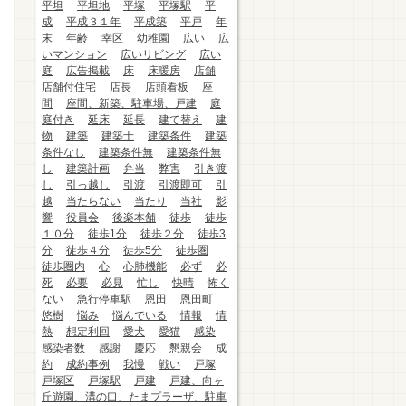
平坦
平坦地
平塚
平塚駅
平
成
平成３１年
平成築
平戸
年
末
年齢
幸区
幼稚園
広い
広
いマンション
広いリビング
広い
庭
広告掲載
床
床暖房
店舗
店舗付住宅
店長
店頭看板
座
間
座間、新築、駐車場、戸建
庭
庭付き
延床
延長
建て替え
建
物
建築
建築士
建築条件
建築
条件なし
建築条件無
建築条件無
し
建築計画
弁当
弊害
引き渡
し
引っ越し
引渡
引渡即可
引
越
当たらない
当たり
当社
影
響
役員会
後楽本舗
徒歩
徒歩
１０分
徒歩1分
徒歩２分
徒歩3
分
徒歩４分
徒歩5分
徒歩圏
徒歩圏内
心
心肺機能
必ず
必
死
必要
必見
忙し
快晴
怖く
ない
急行停車駅
恩田
恩田町
悠樹
悩み
悩んでいる
情報
情
熱
想定利回
愛犬
愛猫
感染
感染者数
感謝
慶応
懇親会
成
約
成約事例
我慢
戦い
戸塚
戸塚区
戸塚駅
戸建
戸建、向ヶ
丘遊園、溝の口、たまプラーザ、駐車