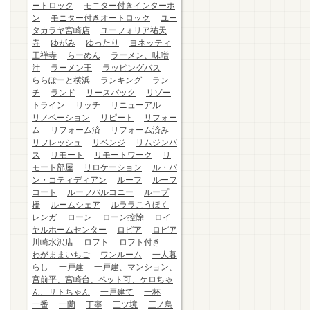
ートロック
モニター付きインターホ
ン
モニター付きオートロック
ユー
タカラヤ宮崎店
ユーフォリア祐天
寺
ゆがみ
ゆったり
ヨネッティ
王禅寺
らーめん
ラーメン、味噌
汁
ラーメン王
ラッピングバス
ららぽーと横浜
ランキング
ラン
チ
ランド
リースバック
リゾー
トライン
リッチ
リニューアル
リノベーション
リピート
リフォー
ム
リフォーム済
リフォーム済み
リフレッシュ
リベンジ
リムジンバ
ス
リモート
リモートワーク
リ
モート部屋
リロケーション
ル・パ
ン・コティディアン
ルーフ
ルーフ
コート
ルーフバルコニー
ループ
橋
ルームシェア
ルララこうほく
レンガ
ローン
ローン控除
ロイ
ヤルホームセンター
ロピア
ロピア
川崎水沢店
ロフト
ロフト付き
わがままいちご
ワンルーム
一人暮
らし
一戸建
一戸建、マンション、
宮前平、宮崎台、ペット可、ケロちゃ
ん、サトちゃん
一戸建て
一杯
一番
一蘭
丁寧
三ツ境
三ノ鳥