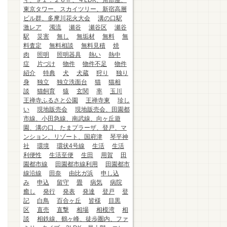
ィ、９１．２６㎡、４LDK、角部屋、
東京タワー、スカイツリー、新宿高層
ビル群、多摩川花火大会
溝の口駅
激レア
濁流
瀬谷
瀬谷区
瀬谷
駅
災害
無し
無垢材
無料
無
料査定
無料相談
無料見積
焼
肉
照明
照明器具
熱い
熱中
症
片づけ
物件
物件不足
物件
紹介
特典
犬
犬蔵
狩り
独り
身
独立
独立洗面台
猫
猫相
談
猫飼育
猿
玄関
率
玉川
王禅寺ふるさと公園
王禅寺東
珍し
い
現地販売会
現地販売会、田園都
市線、小田急線、南武線、向ヶ丘遊
園、溝の口、たまプラーザ、登戸、マ
ンション、リゾート、国府津
琴平神
社
環境
環状4号線
生活
生活
利便性
生活至便
生田
用賀
田
園都市線
田園都市線利用
田園都市
線沿線
田奈
由比ガ浜
申し込
み
申込
留守
畳
病気
病院
癒し
発行
発表
発達
登戸
登
記
白鳥
百合ヶ丘
皆様
目黒
区
直売
直撃
相場
相模湾
相
談
相鉄線、鶴ヶ峰、徒歩圏内、ファ