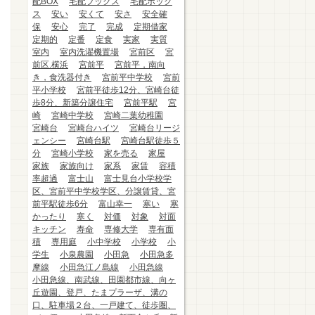
配BOX
宅配ブックス
宅配ボック
ス
安い
安くて
安さ
安全確
保
安心
完了
完成
定期借家
定期的
定番
定食
実家
実質
室内
室内洗濯機置場
宮前区
宮
前区.横浜
宮前平
宮前平，南向
き，食洗器付き
宮前平中学校
宮前
平小学校
宮前平徒歩12分、宮崎台徒
歩8分、新築分譲住宅
宮前平駅
宮
崎
宮崎中学校
宮崎二葉幼稚園
宮崎台
宮崎台ハイツ
宮崎台リージ
ェンシー
宮崎台駅
宮崎台駅徒歩５
分
宮崎小学校
家を売る
家屋
家族
家族向け
家系
家賃
容積
率超過
富士山
富士見台小学校学
区、宮前平中学校学区、分譲賃貸、宮
前平駅徒歩6分
富山幸一
寒い
寒
かったり
寒く
対価
対象
対面
キッチン
寿命
専修大学
専有面
積
専用庭
小中学校
小学校
小
学生
小泉農園
小田急
小田急多
摩線
小田急江ノ島線
小田急線
小田急線、南武線、田園都市線、向ヶ
丘遊園、登戸、たまプラーザ、溝の
口、駐車場２台、一戸建て、徒歩圏、