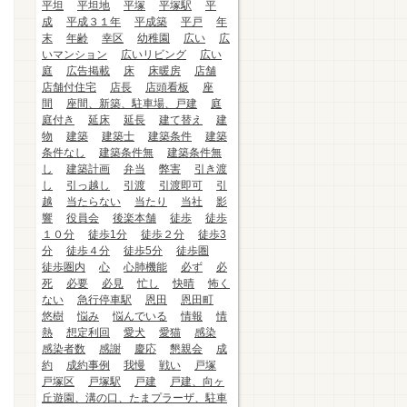
平坦
平坦地
平塚
平塚駅
平
成
平成３１年
平成築
平戸
年
末
年齢
幸区
幼稚園
広い
広
いマンション
広いリビング
広い
庭
広告掲載
床
床暖房
店舗
店舗付住宅
店長
店頭看板
座
間
座間、新築、駐車場、戸建
庭
庭付き
延床
延長
建て替え
建
物
建築
建築士
建築条件
建築
条件なし
建築条件無
建築条件無
し
建築計画
弁当
弊害
引き渡
し
引っ越し
引渡
引渡即可
引
越
当たらない
当たり
当社
影
響
役員会
後楽本舗
徒歩
徒歩
１０分
徒歩1分
徒歩２分
徒歩3
分
徒歩４分
徒歩5分
徒歩圏
徒歩圏内
心
心肺機能
必ず
必
死
必要
必見
忙し
快晴
怖く
ない
急行停車駅
恩田
恩田町
悠樹
悩み
悩んでいる
情報
情
熱
想定利回
愛犬
愛猫
感染
感染者数
感謝
慶応
懇親会
成
約
成約事例
我慢
戦い
戸塚
戸塚区
戸塚駅
戸建
戸建、向ヶ
丘遊園、溝の口、たまプラーザ、駐車