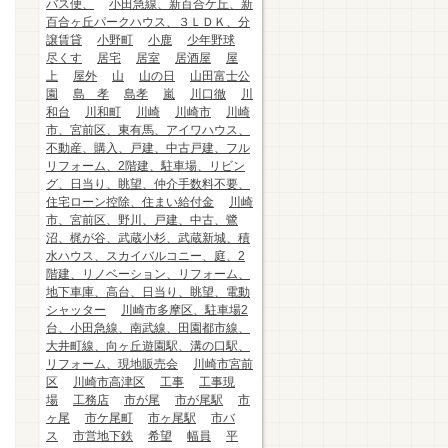
バス便、
小田急線、新百合ケ丘、新
百合ヶ丘パークハウス、３ＬＤＫ、分
譲賃貸
小野町
小鹿
少年野球
尽くす
居宅
居室
居酒屋
屋
上
屋外
山
山の日
山田富士公
園
島 孝
島孝
嵐
川口徹
川
和台
川和町
川崎
川崎市
川崎
市、宮前区、東有馬、アイワハウス、
不動産、購入、戸建、中古戸建、フル
リフォーム、2階建、駐車場、リビン
グ、日当り、眺望、仲介手数料不要、
住宅ローン控除、住まい給付金
川崎
市、宮前区、野川、戸建、中古、鷺
沼、梶が谷、武蔵小杉、武蔵新城、積
水ハウス、スカイバルコニー、庭、2
階建、リノベーション、リフォーム、
地下車庫、高台、日当り、眺望、電動
シャッター
川崎市多摩区、駐車場2
台、小田急線、南武線、田園都市線、
大井町線、向ヶ丘遊園駅、溝の口駅、
リフォーム、現地販売会
川崎市宮前
区
川崎市高津区
工事
工事現
場
工務店
市が尾
市が尾駅
市
ヶ尾
市ケ尾町
市ヶ尾駅
市バ
ス
市営地下鉄
希望
幅員
平