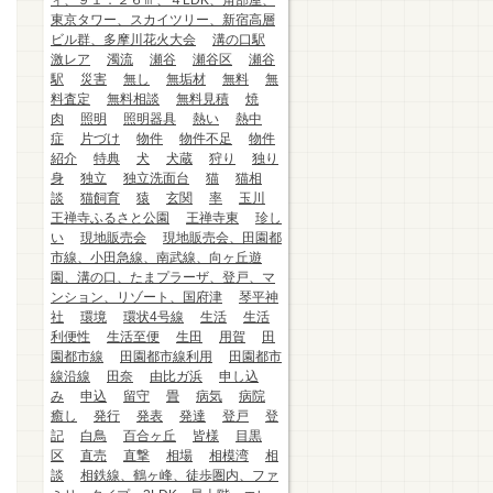
ィ、９１．２６㎡、４LDK、角部屋、
東京タワー、スカイツリー、新宿高層
ビル群、多摩川花火大会
溝の口駅
激レア
濁流
瀬谷
瀬谷区
瀬谷
駅
災害
無し
無垢材
無料
無
料査定
無料相談
無料見積
焼
肉
照明
照明器具
熱い
熱中
症
片づけ
物件
物件不足
物件
紹介
特典
犬
犬蔵
狩り
独り
身
独立
独立洗面台
猫
猫相
談
猫飼育
猿
玄関
率
玉川
王禅寺ふるさと公園
王禅寺東
珍し
い
現地販売会
現地販売会、田園都
市線、小田急線、南武線、向ヶ丘遊
園、溝の口、たまプラーザ、登戸、マ
ンション、リゾート、国府津
琴平神
社
環境
環状4号線
生活
生活
利便性
生活至便
生田
用賀
田
園都市線
田園都市線利用
田園都市
線沿線
田奈
由比ガ浜
申し込
み
申込
留守
畳
病気
病院
癒し
発行
発表
発達
登戸
登
記
白鳥
百合ヶ丘
皆様
目黒
区
直売
直撃
相場
相模湾
相
談
相鉄線、鶴ヶ峰、徒歩圏内、ファ