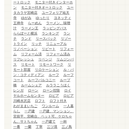
ートロック
モニター付きインターホ
ン
モニター付きオートロック
ユー
タカラヤ宮崎店
ユーフォリア祐天
寺
ゆがみ
ゆったり
ヨネッティ
王禅寺
らーめん
ラーメン、味噌
汁
ラーメン王
ラッピングバス
ららぽーと横浜
ランキング
ラン
チ
ランド
リースバック
リゾー
トライン
リッチ
リニューアル
リノベーション
リピート
リフォー
ム
リフォーム済
リフォーム済み
リフレッシュ
リベンジ
リムジンバ
ス
リモート
リモートワーク
リ
モート部屋
リロケーション
ル・パ
ン・コティディアン
ルーフ
ルーフ
コート
ルーフバルコニー
ループ
橋
ルームシェア
ルララこうほく
レンガ
ローン
ローン控除
ロイ
ヤルホームセンター
ロピア
ロピア
川崎水沢店
ロフト
ロフト付き
わがままいちご
ワンルーム
一人暮
らし
一戸建
一戸建、マンション、
宮前平、宮崎台、ペット可、ケロちゃ
ん、サトちゃん
一戸建て
一杯
一番
一蘭
丁寧
三ツ境
三ノ鳥