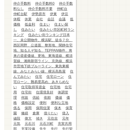
仲介手数料
仲介手数料0
仲介手数
料なし
仲介手数料不要
仲町台
仲町台駅
伊勢原市
伊東
伊豆
休暇
休業
会社
会話
会議
低
価格
低金利
住まい
住まい探
し
住みたい
住みたい市区町村ラン
キング
住みたい街ランキング日本
一、未公開物件、横浜駅、徒歩７分、
西区岡野、公道面、整形地、閑静住宅
地、知る人ぞ知る、TEPPAN物件、将
来の資産価値、更地、東海道線、横須
賀線、湘南新宿ライン、京急線、横浜
市営地下鉄ブルーライン、東急東横
線、みなとみらい線、横浜高島屋
住
んでみたい
住宅
住宅ローン
住
宅ローン、難易度高め、あきらめな
い
住宅取得等資金
住宅地
住宅
用
住宅街
住環境良好
体調管
理
何故
供給
依頼
価値
価
格
価格設定
便利
便利な立地
係る
保岡
保岡佳潔
保木
保育
園
修繕
倉庫
借りたい
借入
値段
偉大
傾き
元住吉
元年
元気
元石川
元石川町
充実共用
部
充実設備
先生
先行
先行契