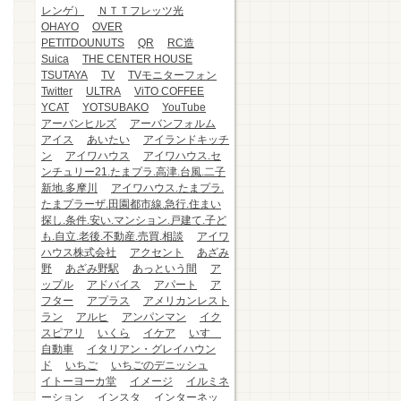
レンゲ）
ＮＴＴフレッツ光
OHAYO
OVER
PETITDOUNUTS
QR
RC造
Suica
THE CENTER HOUSE
TSUTAYA
TV
TVモニターフォン
Twitter
ULTRA
ViTO COFFEE
YCAT
YOTSUBAKO
YouTube
アーバンヒルズ
アーバンフォルム
アイス
あいたい
アイランドキッチ
ン
アイワハウス
アイワハウス.セ
ンチュリー21.たまプラ.高津.台風.二子
新地.多摩川
アイワハウス.たまプラ.
たまプラーザ.田園都市線.急行.住まい
探し.条件.安い.マンション.戸建て.子ど
も.自立.老後.不動産.売買.相談
アイワ
ハウス株式会社
アクセント
あざみ
野
あざみ野駅
あっという間
ア
ップル
アドバイス
アパート
ア
フター
アプラス
アメリカンレスト
ラン
アルヒ
アンパンマン
イク
スピアリ
いくら
イケア
いすゞ
自動車
イタリアン・グレイハウン
ド
いちご
いちごのデニッシュ
イトーヨーカ堂
イメージ
イルミネ
ーション
インスタ
インターネッ