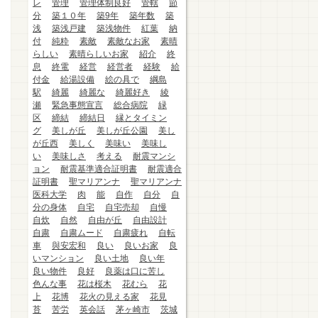
レ
管理
管理体制良好
管轄
節
分
築１０年
築9年
築年数
築
浅
築浅戸建
築浅物件
紅葉
納
付
純粋
素敵
素敵なお家
素晴
らしい
素晴らしいお家
紹介
終
息
終電
経営
経営者
経験
給
付金
給湯設備
絵の具で
綱島
駅
綺麗
綺麗な
綺麗好き
綾
瀬
緊急事態宣言
総合病院
緑
区
締結
締結日
縁とタイミン
グ
美しが丘
美しが丘公園
美し
が丘西
美しく
美味い
美味し
い
美味しさ
考える
耐震マンシ
ョン
耐震基準適合証明書
耐震適合
証明書
聖マリアンナ
聖マリアンナ
医科大学
肉
能
自作
自分
自
分の身体
自宅
自宅売却
自慢
自炊
自然
自由が丘
自由設計
自粛
自粛ムード
自粛疲れ
自転
車
與安宏和
良い
良いお家
良
いマンション
良い土地
良い年
良い物件
良好
良薬は口に苦し
色んな事
花は桜木
花むら
花
上
花博
花火の見える家
花見
苔
苦労
英会話
茅ヶ崎市
茨城