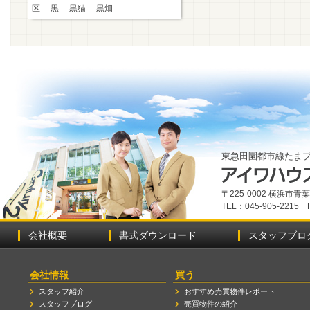
区
黒
黒猫
黒畑
東急田園都市線たま
〒225-0002 横浜市
TEL：045-905-2215 
会社概要
書式ダウンロード
スタッフブロ
会社情報
買う
スタッフ紹介
おすすめ売買物件レポート
スタッフブログ
売買物件の紹介