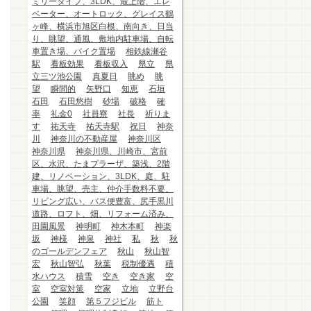
ミリータイプ、3LDK、最上階、エレ
ベーター、オートロック、グレイス鶴
ヶ峰、横浜市旭区白根、南向き、日当
り、眺望、通風、敷地内駐車場、自転
車置き場、バイク置場
相鉄線瀬谷
駅
看板効果
看板収入
県立
県
立三ツ池公園
真夏日
眺め
眺
望
瞬間的
矢野口
知恵
石垣
石田
石田悠樹
砂場
破格
確
率
礼金0
社員寮
社長
祈りま
す
祐天寺
祐天寺駅
祝日
神奈
川
神奈川の不動産屋
神奈川区
神奈川県
神奈川県、川崎市、宮前
区、水沢、たまプラーザ、築浅、2階
建、リノベーション、3LDK、庭、駐
車場、眺望、売主、仲介手数料不要、
リビング広い、バス便豊富、尻手黒川
道路、ロフト、畑、リフォーム済み、
田園風景
神明町
神木本町
神楽
坂
神様
神泉
神社
私
秋
秋
のゴールデンフェア
秋山
秋山智
宏
秋山智弘
秋葉
税制優遇
積
水ハウス
積雪
空き
空き家
空
室
空室対策
空家
立地
立野台
公園
笑顔
第５フジビル
筋ト