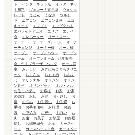
ト
インターネット光
インターネッ
ト無料
ヴェレーナ東戸塚
ウォシュ
レット
うどん
うなぎ
ウルト
ラ
エアコン
エアコン２基
エコ
キュート
エジプト
エッグタルト
エバライトデュオ
エリア
エレベー
タ
エレベーター
オートロック
オーナー
オーナーズルーム
オーナ
ーチェンジ
オーナー様
オーナ様
オープン
オープンハウス
オープン
ルーム
オープンルーム、現地販売
会、たまプラーザ、ベルグ
オール洋
室
おいしい
おぎはらこどもクリニ
ック
おじさん
おすすめ
おみく
じ
オリジナル
オリジン
オリジ
ン弁当
オリンピック
オル・メル
お住まい探し
お客様
お家
お家
の売却
お店
お庭
お引越し
お
得
お悩み
お手伝い
お手軽
お
手頃
お手頃価格
お料理
お歳
暮
お申込み
お祓い
お祝い
お
肉
お腹
お菓子
お部屋
お部屋
探し
お部屋紹介
お金
カースペ
ース
カースペース２台
カースペー
ス3台
ガーデニング
ガーデンアク