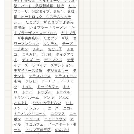
美しが丘公園，イルミネーション，新
築アパート，武蔵新城駅，駅近
たま
プラーザ、分譲タイプ、更新可、床暖
房、オートロック、システムキッチ
ン、
たまプラーザ.たまプラ.あざみ
野.鷺沼
たまプラーザ.ラーメン
た
まプラーザフェスティバル
たまプラ
ーザ中央商店街
たまプラーザ駅
タ
ワーマンション
タンデム
チーズィ
ーチキン
チキン
ちびっ子
チョ
コ
つきみ野
つけ麺
テイクアウ
ト
ディズニー
ディンクス
デザ
イナーズ
デザイナーズマンション
デザイナーズ賃貸
デジタルキー
テ
ナント
テラスハウス
テラスモール
湘南
テレビ
ドーナツ
ドーナッ
ツ
トイレ
ドッグカフェ
トト
ロ
トライ
トラブル
トラベル
トランクルーム
ドンキ
どんな
どんより
なかなか売れない
なし
ナン
ナンカレー
ニーズ
ニコッ
トこどもクリニック
ニジマス
ニッ
ポン
ニュース
ニュータウン
ネ
イル
ネコカフェ
ノースポート・モ
ール
ノジマ宮前平店
のんびり