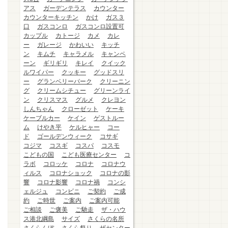
アス
ガーデンテラス
カウンター
カウンターキッチン
かけ
ガス３
口
ガスコンロ
ガスコンロ設置可
カップル
カトージ
カメ
カレ
ー
ガレージ
かわいい
キッチ
ン
キムチ
キャラメル
キャンペ
ーン
ギリギリ
キレイ
クイック
ルワイパー
クッキー
グッドスリ
ー
グランベリーパーク
クリーニン
グ
クリームシチュー
グリーンライ
ン
クリスマス
グルメ
クレヨン
しんちゃん
クローゼット
ケーキ
ケーブルカー
ケイン
ゲストルー
ム
けやき平
ケルヒャー
コー
ド
ゴールデンウィーク
コサギ
コジマ
コスギ
コスパ
コスモ
こどもの国
こども医療センター
コ
ラボ
コロッケ
コロナ
コロナウ
ィルス
コロナショック
コロナの影
響
コロナ影響
コロナ禍
コンシ
ェルジュ
コンビニ
ご契約
ご成
約
ご時世
ご案内
ご案内可能
ご相談
ご褒美
ご馳走
ザ・ハウ
ス港北綱島
サイズ
さくらの名所