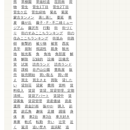
県
草柳園
草薙杉道
荏田南
荷
物
菅生
菅生1丁目
菅生2丁目
菅生ケ丘
菅生緑地
菊名
菊菜
蒙古タンメン
蒸し蒸し
蔓延
蕎
麦
藤が丘
藤子・F・不二雄ミュー
ジアム
藤沢市
行動
街
街づく
り
街のすみここちランキング
街の
住みここちランキング
街並み
街路
樹
衝撃的
被り物
被害
西友
見学
規制
視認性
親身
観光
地
観光客
角
角地
角部屋
解
体
解除
記録的
設備
設備充
実
試算
読売ランド
読売ランド
前
課税
谷戸山公園
豊島屋
販
売
販売開始
買い取る
買い替
え
買主
買主さま
買取
貸した
い
貸別荘
貸家
費用
賃料
賃
料収入
賃貸
賃貸、賃貸管理、定期
清掃、
賃貸アパート
賃貸中
賃
貸募集
賃貸管理
資産価値
資産
運用
資金計画
賑やか
購入
起
業
超広角
趣味
足腰
踊場
身
体
車
車2台
車3台
車大好き
車庫
軟式
転勤
辛い
辻堂
近
く
返済
追い焚き
追浜駅
追