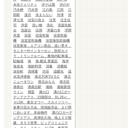
永住クォリティ
汐そば屋
汐のや
汚水桝
汚水管
江の島
江田
江
田駅
汲沢
決まらない
河津
河
津七滝
治安の良さ
注意
注文住
宅
洋室
洗い物
洗礼
洗面化粧
台
洗面台
活用
浄蓮の滝
浮間
舟渡
浴室
浴室乾燥
浴室乾燥
機
浴室室乾燥機
浴室換気乾燥機
浴室新規，エアコン新品，追い焚き，
モニター付インターホン，防犯カメ
ラ，トランクルーム，敷地内駐車場，
駐輪場
海
海.横浜.青葉区
海岸
海老名
海鮮料理
消毒
消費税
深谷町
清掃夏
渋谷
温暖化
温
水洗浄便座
港北TOKYU S.C
港北
ニュータウン
港北みなも
港北区
港南台
港南台駅
湘南
湘南新宿
ライン
満室
溝の口
溝の口ガー
デンアクアス、15階部分、91.26㎡、
４LDK、東京タワー、スカイツリー、
多摩川花火大会、現地販売会、まだ間
に合います、本命物件
溝の口ガーデ
ンアクアス、高津区久地、地上２０階
建、８５５世帯、ビッグコミュニテ