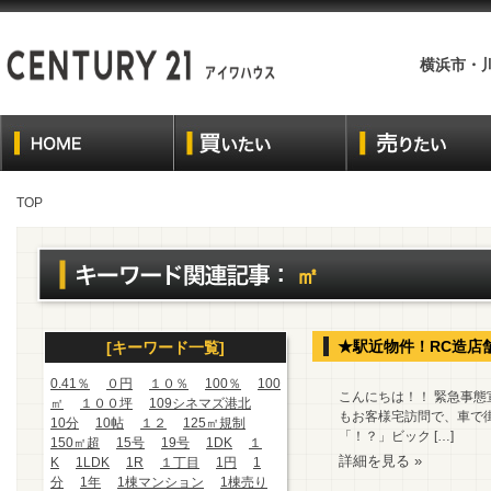
横浜市・
TOP
㎡
★駅近物件！RC造店
[キーワード一覧]
0.41％
０円
１０％
100％
100
こんにちは！！ 緊急事
㎡
１００坪
109シネマズ港北
もお客様宅訪問で、車で
10分
10帖
１２
125㎡規制
「！？」ビック […]
150㎡超
15号
19号
1DK
１
詳細を見る »
K
1LDK
1R
１丁目
1円
1
分
1年
1棟マンション
1棟売り