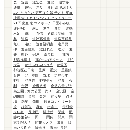
焚
退去
送迎会
通勤
通学路
通風
速完
造り
連休.高津.涼しい.
みなとみらい.第三京浜.娘.子ども.家族.
成長.全力.アイワハウス.センチュリー
21.不動産.家.マイホーム.田園都市線.
連休明け
連日
進学
運動
運動
不足
運用
過信
過信は禁物
道
具
道路
道路高低差
道路高低差
無し
遠出
適合証明書
適用要
件
遮音性能
選ばれた
選ぶ
避
難
郊外
部屋
部屋探し
都内
都営浅草線
都心へのアクセス
都立
大学
都筑ふれあいの丘
都筑区
都筑区荏田南
重厚
重説
重量鉄
骨造
野川本町
野球
野球少年
野生
野良猫
野菜炒め
野鳥
金
利
金沢
金沢八景
金沢八景，野
島公園，海の公園，釣り
金沢区
金
融機関
金額
金魚
釣り堀
釣り
場
釣堀
鉄町
鉄筋コンクリート
造
鉄骨造
鎌倉
鎌倉市
長期優
良住宅
長津田
開放感
閑静
閑
静な住宅街
間口
関係
関東
関
東学院大学
防犯カメラ
限界
陽
当たり良好
陽当り
陽当り良好