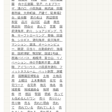
園
向ケ丘遊園、登戸、たまプラー
ザ、溝の口、小田急線、南武線、田園
都市線、大井町線、戸建て、駐車場2
台、徒歩圏
君の名は
周辺環境
和室
品川
品川区
品濃
商売
商店街
問合せ
喜んで
営業
国
府津海岸、釣り、ショアジギング、弓
角、サーフトローリング、青物、回遊
魚、シロギス、酒匂海岸、前川海岸、
マンション、築浅、オーシャンビュ
ー、眺望、日当り、出勤前釣行、漁場
前、国府津駅、鴨宮駅、国道1号線、
西湘バイパス、相模湾、富士山、リノ
ベーション、仲介手数料不要、高層
階、アイワハウス、小田原市酒匂、フ
ィットネスルーム、ペット飼育、床暖
房
国際園芸博覧会
土地
土地活
用
土曜日
土木事務所
在宅
在
宅ワーク
在宅率
地元
地名
地
域密着
地域連絡会
地球
地鎮
祭
坪
埋設
堅固
壁紙
売って
も住めるんだワン
売り
売りたい
売り物
売る
売れた理由
売れ
て
売れている
売れてしまう
売