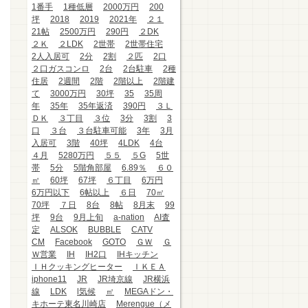
1番手
1種低層
2000万円
200
坪
2018
2019
2021年
２１
21帖
2500万円
290円
２DK
２Ｋ
２LDK
2世帯
2世帯住宅
2人入居可
2分
2割
２匹
2口
２口ガスコンロ
2台
2台駐車
2種
住居
2週間
2階
2階以上
2階建
て
3000万円
30坪
35
35周
年
35年
35年返済
390円
３Ｌ
ＤＫ
３丁目
３位
3分
3割
3
口
３台
３台駐車可能
3年
3月
入居可
3階
40坪
4LDK
4台
４月
5280万円
５５
５G
5世
帯
5分
5階角部屋
6.89％
６０
㎡
60坪
67坪
６丁目
6万円
6万円以下
6帖以上
６日
70㎡
70坪
７日
8台
8帖
8月末
99
坪
9台
9月上旬
a-nation
AI査
定
ALSOK
BUBBLE
CATV
CM
Facebook
GOTO
ＧＷ
Ｇ
Ｗ営業
IH
IH2口
IHキッチン
ＩＨクッキングヒーター
ＩＫＥＡ
iphone11
JR
JR埼京線
JR横浜
線
LDK
l気候
㎡
MEGAドン・
キホーテ東名川崎店
Merengue（メ