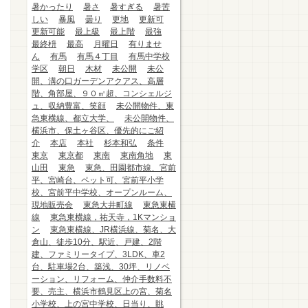
暑かったり
暑さ
暑すぎる
暑苦
しい
暴風
曇り
更地
更新可
更新可能
最上級
最上階
最強
最終枡
最高
月曜日
有りませ
ん
有馬
有馬４丁目
有馬中学校
学区
朝日
木材
未公開
未公
開、溝の口ガーデンアクアス、高層
階、角部屋、９０㎡超、コンシェルジ
ュ、収納豊富、笑顔
未公開物件、東
急東横線、都立大学、
未公開物件、
横浜市、保土ヶ谷区、優先的にご紹
介
本店
本社
杉本和弘
条件
東京
東京都
東南
東南角地
東
山田
東急
東急、田園都市線、宮前
平、宮崎台、ペット可、宮前平小学
校、宮前平中学校、オープンルーム、
現地販売会
東急大井町線
東急東横
線
東急東横線，祐天寺，1Kマンショ
ン
東急東横線、JR横浜線、菊名、大
倉山、徒歩10分、駅近、戸建、2階
建、ファミリータイプ、3LDK、車2
台、駐車場2台、築浅、30坪、リノベ
ーション、リフォーム、仲介手数料不
要、売主、横浜市鶴見区上の宮、菊名
小学校、上の宮中学校、日当り、眺