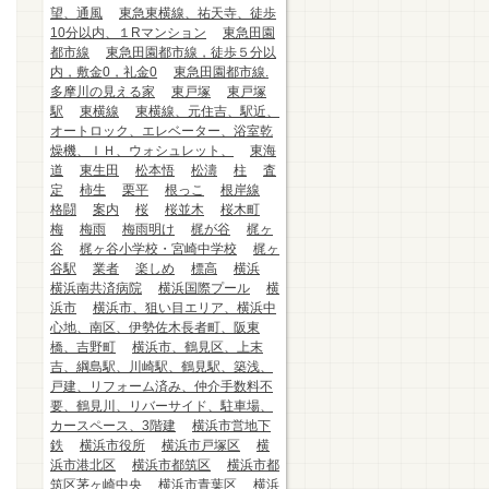
望、通風
東急東横線、祐天寺、徒歩
10分以内、１Rマンション
東急田園
都市線
東急田園都市線，徒歩５分以
内，敷金0，礼金0
東急田園都市線.
多摩川の見える家
東戸塚
東戸塚
駅
東横線
東横線、元住吉、駅近、
オートロック、エレベーター、浴室乾
燥機、ＩＨ、ウォシュレット、
東海
道
東生田
松本悟
松濤
柱
査
定
柿生
栗平
根っこ
根岸線
格闘
案内
桜
桜並木
桜木町
梅
梅雨
梅雨明け
梶が谷
梶ヶ
谷
梶ヶ谷小学校・宮崎中学校
梶ヶ
谷駅
業者
楽しめ
標高
横浜
横浜南共済病院
横浜国際プール
横
浜市
横浜市、狙い目エリア、横浜中
心地、南区、伊勢佐木長者町、阪東
橋、吉野町
横浜市、鶴見区、上末
吉、綱島駅、川崎駅、鶴見駅、築浅、
戸建、リフォーム済み、仲介手数料不
要、鶴見川、リバーサイド、駐車場、
カースペース、3階建
横浜市営地下
鉄
横浜市役所
横浜市戸塚区
横
浜市港北区
横浜市都筑区
横浜市都
筑区茅ヶ崎中央
横浜市青葉区
横浜