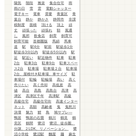
陽気
階段
雅楽
集合住宅
雨
雨の日
雪
雲
電動シャッター
電子キー
電車
需要
青葉区
青
葉台
静か
静かさ
静岡市
非課
税制度
面積
頂ける
頂上
頑
丈
頑張った
頑張れ
額
風通
し
風邪
飲食店
飼育
飼育可
飼育可能
首都圏版
馬絹
馬車
道
駅
駅4分
駅前
駅徒歩1分
駅徒歩3分以内
駅徒歩5分以内
駅
近
駅近い
駅近物件
駐車
駐車
2台
駐車3台
駐車9台
駐車スペー
ス2台
駐車場
駐車場２台
駐車場
2台、屋根付き駐車場、車サイズ
駐
車場付
駐輪
駐輪場
高い
高く
売りたい
高く売却
高低差
高
値
高台
高島
高島台
高津
高
津区
高津区千年
高津駅
高級
高級住宅
高級住宅街
高速インター
ネット
高額
高齢者
鬼
鬼怒川
決壊
魅力
鯉
鳥
鳩サブレ―
鴨居
鴨居の石畳
鶴川
鶴見
鶴
見区
鶴間
鷺沼
鷺沼、徒歩圏、
分譲、２LDK、リノベーション、
鷺
沼小学校
鷺沼駅
麵屋
麺
麻生