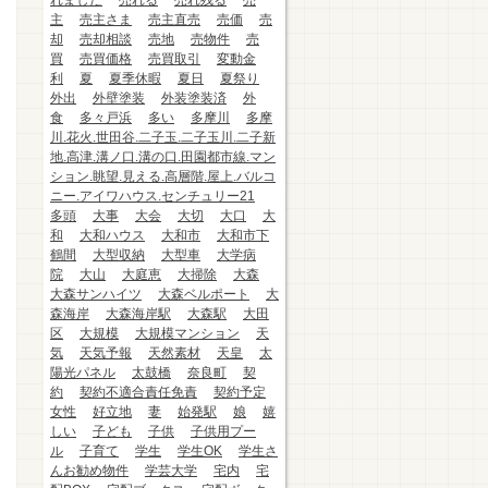
れました
売れる
売れ残る
売
主
売主さま
売主直売
売価
売
却
売却相談
売地
売物件
売
買
売買価格
売買取引
変動金
利
夏
夏季休暇
夏日
夏祭り
外出
外壁塗装
外装塗装済
外
食
多々戸浜
多い
多摩川
多摩
川.花火.世田谷.二子玉.二子玉川.二子新
地.高津.溝ノ口.溝の口.田園都市線.マン
ション.眺望.見える.高層階.屋上.バルコ
ニー.アイワハウス.センチュリー21
多頭
大事
大会
大切
大口
大
和
大和ハウス
大和市
大和市下
鶴間
大型収納
大型車
大学病
院
大山
大庭恵
大掃除
大森
大森サンハイツ
大森ベルポート
大
森海岸
大森海岸駅
大森駅
大田
区
大規模
大規模マンション
天
気
天気予報
天然素材
天皇
太
陽光パネル
太鼓橋
奈良町
契
約
契約不適合責任免責
契約予定
女性
好立地
妻
始発駅
娘
嬉
しい
子ども
子供
子供用プー
ル
子育て
学生
学生OK
学生さ
んお勧め物件
学芸大学
宅内
宅