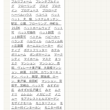
フルリフォーム
フレンチブルドッ
グ
フローリング
ブログ
プロテ
イン
プロデュース
プロローグ
ヘーベルハウス
ペコペコ
ペット
ペット、犬、猫、システムキッチン、
駅近、公園、フローリング、仲町台、
２LDK
ペットホームウェブ
ペット
可
ペット可物件
ペット飼育
ペ
ット飼育可
ベトナム
ベビーカー
ベランダ
ベルヴィル
ベルヴィル向
ヶ丘遊園
ホームエレベーター
ポジ
ティブ
ポテトフリッター
ホテル
ボリューム
ボンボヤージュ
マーク
シティ
マイホーム
マスク
まつ
エク
マンション
マンション、売
却、ヴェレーナ東戸塚、大規模マンシ
ョン、綺麗、３LDK、カウンターキッ
チン、ペット、眺望、開放感、ロー
ン、東戸塚、前田町
マンション、宮
前平、宮崎台、ペット可
みすずが
丘
みすずが丘戸建て
みそ
ムク
ドリ
ムレムレ
メガビッグ
メニ
ュー
モアクレストヒルズガーデン
モザイクモール
モニターフォン
モ
ニター付インターホン
モニター付オ