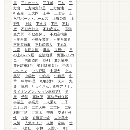
居
三井ホーム
三保町
三方
三
方向
三方向角部屋
三方角地
三
軒茶屋
上大岡
上手
上永谷
上
永谷パーク・ホームズ
上野公園
上
野毛
上陸
下永谷
下田
不動
産
不動産仲介
不動産売却
不動
産売買
不動産探し
不動産検索
不動産業
不動産業界
不動産業者
不動産買取
不動産購入
不忍池
世帯
世田谷区
世界
世界中
丘
の上のパン屋
丘陵地帯
両面バルコ
ニー
両面道路
並列
並列駐車
並列駐車2台
並列駐車３台
中古マ
ンション
中古戸建
中型犬
中央
林間
中学校
中白根
中目黒
中
華
中華料理
丸亀製麵
久末
九
葉
亀有，りょうさん，亀有アリオ，
ライオンズマンション亀有第3
予
定
予算
事務所
事務所付住居
事業主
事業用
二人乗り
二子
二子玉川
二重天井
二重床
二駅
利用可能
五本木
交換
交通利便
性
京急
京浜東北線
人は武士
人気
人気エリア
人流
今年
仕
事
代官山
令和
仮囲い
仲介