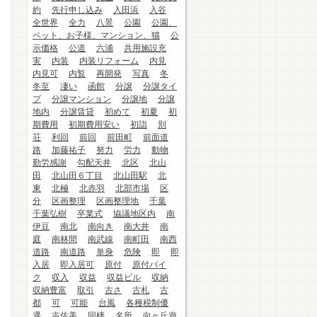
約
先行申し込み
入田浜
入谷
全世界
全力
八景
公園
公園、
ペット、お子様、マンション、猫
公
示価格
公道
六浦
共用施設充
実
内装
内装リフォーム
内見
内見可
内覧
再開発
写真
冬
冬至
凄い
函館
分譲
分譲タイ
プ
分譲マンション
分譲地
分譲
地内
分譲賃貸
初めて
初夏
初
期費用
初期費用安い
初詣
別
荘
利回
前回
前田町
前面道
路
加藤祐子
努力
労力
動物
勤労感謝
勾配天井
北区
北山
田
北山田６丁目
北山田駅
北
東
北極
北赤羽
北部市場
区
分
区画整理
区画整理地
千葉
千葉弘樹
卒業式
協議地区内
南
伊豆
南北
南向き
南大井
南
庭
南林間
南武線
南町田
南西
道路
南道路
単身
危険
即
即
入居
即入居可
原付
原付バイ
ク
収入
収益
収益ビル
収納
収納豊富
取引
古さ
古札
古
都
可
可能
台風
各種税制優
遇
吉佐美
同棲
名所
向ヶ丘遊