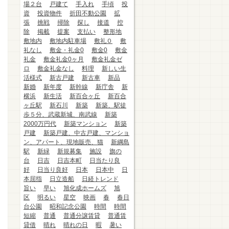
場２台
戸建て
手入れ
手頃
投
資
投資物件
折田不動公園
拡
張
挑戦
掃除
探し
接道
控
除
掲載
提案
支払い
整形地
敷地内
敷地内駐車場
敷礼０
敷
礼なし
敷金・礼金0
敷金0
敷金
礼金
敷金礼金0ヶ月
敷金礼金ゼ
ロ
敷金礼金なし
料理
新しい生
活様式
新古戸建
新古車
新品
新婚
新年度
新幹線
新庁舎
新
横浜
新生活
新百合ヶ丘
新百合
ヶ丘駅
新石川
新築
新築、駅徒
歩５分、武蔵新城、南武線
新築
2000万円代
新築マンション
新築
戸建
新築戸建、中古戸建、マンショ
ン、アパート、現地販売、猫
新綱島
駅
新緑
新規募集
施設
旗の
台
日吉
日吉本町
日当たり良
好
日当り良好
日本
日本中
日
本屈指
日立造船
日経トレンド
旨い
早い
旭化成ホームズ
旭
区
明るい
星空
映画
春
春日
台公園
昭和記念公園
時間
時間
短縮
普通
普通分譲賃貸
普通賃
貸借
晴れ
晴れの日
暇
暑い