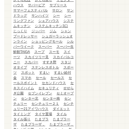
さくらんぼ
さくら祭り
ザセンター
ハウス
サバービア
サブリース
サマーフェスティバル
サロン
サン
ドラッグ
サンハイツ
シー
シー
リングファン
シェアハウス
システ
ムキッチン
システムキッチン3口
じっくり
ジッパー
ジム
シャン
プードレッサー
シュガーラッシュオ
ンライン
ショッピングモール
シル
バーウイーク
スーパー
スーパー生
鮮館TAIGA
スープ
スーモ
スイ
ーツ
スカイツリー見
スカイバルコ
ニー
スカパー
すすき野
スタジ
オタイプ
ステンレスボトル
スポー
ツ
スポット
すまい
すまい給付
金
スマホ
セール
セールス
セ
ールスポイント
セカンドハウス
セ
キスイハイム
セキュリティ
せせら
ぎ公園
セブンイレブン
セミオープ
ン
センター北
センター南
セン
チュリー
センチュリー２１
センチ
ュリー21アイワハウス
ダイエット
タイミング
タイヤ置場
タイル
タイル張り
たまプラ
たまプラー
ザ
たまプラーザ，
たまプラーザ，