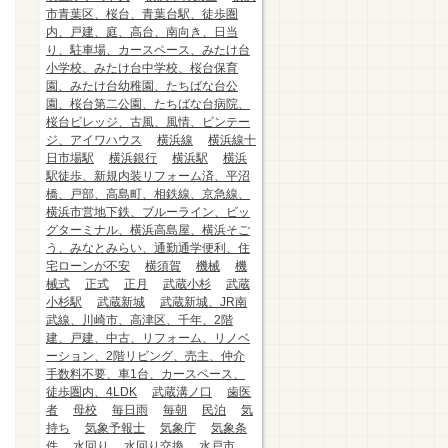
市青葉区、桜台、青葉台駅、徒歩圏
内、戸建、庭、高台、南向き、日当
り、駐車場、カースペース、みたけ台
小学校、みたけ台中学校、桜台保育
園、みたけ台幼稚園、たちばな台公
園、桜台第二公園、たちばな台病院、
桜台ビレッジ、古風、風情、ビンテー
ジ、アイワハウス
横浜線
横浜線十
日市場駅
横浜銀行
横浜駅
横浜
駅徒歩、新規内装リフォーム済、平沼
橋、戸部、高島町、相鉄線、京急線、
横浜市営地下鉄、ブルーライン、ビッ
グターミナル、横浜高島屋、横浜そご
う、みなとみらい、通勤通学便利、住
宅ローンが不安
横須賀
機械
機
械式
正式
正月
武蔵小杉
武蔵
小杉駅
武蔵新城
武蔵新城、JR南
武線、川崎市、高津区、千年、2階
建、戸建、中古、リフォーム、リノベ
ーション、2階リビング、売主、仲介
手数料不要、車1台、カースペース、
徒歩圏内、4LDK
武蔵溝ノ口
歯医
者
母校
毎日雨
毎朝
民泊
気
持ち
気象予報士
気象庁
気象条
件
水回り
水回り交換
水戸市