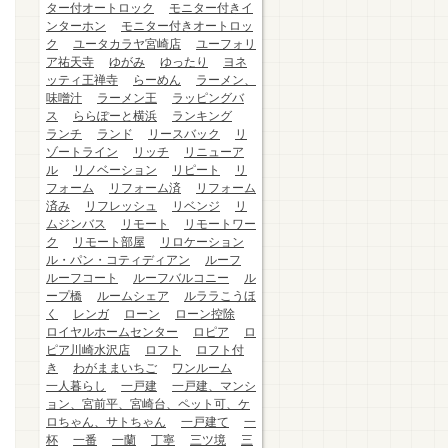
ター付オートロック
モニター付きイ
ンターホン
モニター付きオートロッ
ク
ユータカラヤ宮崎店
ユーフォリ
ア祐天寺
ゆがみ
ゆったり
ヨネ
ッティ王禅寺
らーめん
ラーメン、
味噌汁
ラーメン王
ラッピングバ
ス
ららぽーと横浜
ランキング
ランチ
ランド
リースバック
リ
ゾートライン
リッチ
リニューア
ル
リノベーション
リピート
リ
フォーム
リフォーム済
リフォーム
済み
リフレッシュ
リベンジ
リ
ムジンバス
リモート
リモートワー
ク
リモート部屋
リロケーション
ル・パン・コティディアン
ルーフ
ルーフコート
ルーフバルコニー
ル
ープ橋
ルームシェア
ルララこうほ
く
レンガ
ローン
ローン控除
ロイヤルホームセンター
ロピア
ロ
ピア川崎水沢店
ロフト
ロフト付
き
わがままいちご
ワンルーム
一人暮らし
一戸建
一戸建、マンシ
ョン、宮前平、宮崎台、ペット可、ケ
ロちゃん、サトちゃん
一戸建て
一
杯
一番
一蘭
丁寧
三ツ境
三