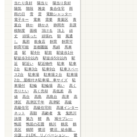
当たり良好
陽当り
陽当り良好
陽気
階段
雅楽
集合住宅
雨
雨の日
雪
雲
電動シャッター
電子キー
電車
需要
青葉区
青
葉台
静か
静かさ
静岡市
非課
税制度
面積
頂ける
頂上
頑
丈
頑張った
頑張れ
額
風通
し
風邪
飲食店
飼育
飼育可
飼育可能
首都圏版
馬絹
馬車
道
駅
駅4分
駅前
駅徒歩1分
駅徒歩3分以内
駅徒歩5分以内
駅
近
駅近い
駅近物件
駐車
駐車
2台
駐車3台
駐車9台
駐車スペー
ス2台
駐車場
駐車場２台
駐車場
2台、屋根付き駐車場、車サイズ
駐
車場付
駐輪
駐輪場
高い
高く
売りたい
高く売却
高低差
高
値
高台
高島
高島台
高津
高
津区
高津区千年
高津駅
高級
高級住宅
高級住宅街
高速インター
ネット
高額
高齢者
鬼
鬼怒川
決壊
魅力
鯉
鳥
鳩サブレ―
鴨居
鴨居の石畳
鶴川
鶴見
鶴
見区
鶴間
鷺沼
鷺沼、徒歩圏、
分譲、２LDK、リノベーション、
鷺