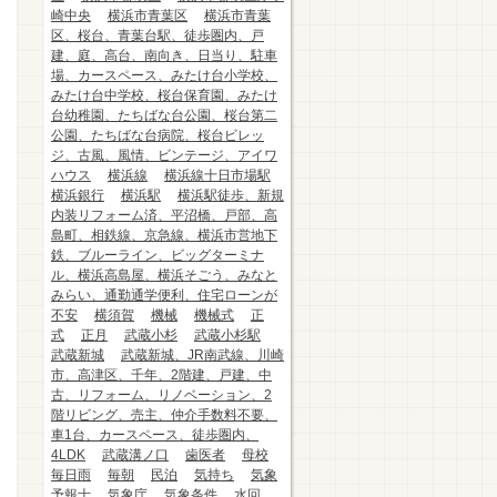
崎中央
横浜市青葉区
横浜市青葉
区、桜台、青葉台駅、徒歩圏内、戸
建、庭、高台、南向き、日当り、駐車
場、カースペース、みたけ台小学校、
みたけ台中学校、桜台保育園、みたけ
台幼稚園、たちばな台公園、桜台第二
公園、たちばな台病院、桜台ビレッ
ジ、古風、風情、ビンテージ、アイワ
ハウス
横浜線
横浜線十日市場駅
横浜銀行
横浜駅
横浜駅徒歩、新規
内装リフォーム済、平沼橋、戸部、高
島町、相鉄線、京急線、横浜市営地下
鉄、ブルーライン、ビッグターミナ
ル、横浜高島屋、横浜そごう、みなと
みらい、通勤通学便利、住宅ローンが
不安
横須賀
機械
機械式
正
式
正月
武蔵小杉
武蔵小杉駅
武蔵新城
武蔵新城、JR南武線、川崎
市、高津区、千年、2階建、戸建、中
古、リフォーム、リノベーション、2
階リビング、売主、仲介手数料不要、
車1台、カースペース、徒歩圏内、
4LDK
武蔵溝ノ口
歯医者
母校
毎日雨
毎朝
民泊
気持ち
気象
予報士
気象庁
気象条件
水回