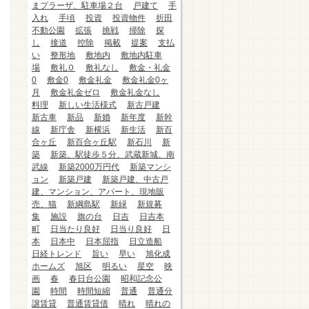
まプラーザ、駐車場２台
戸建て
手
入れ
手頃
投資
投資物件
折田
不動公園
拡張
挑戦
掃除
探
し
接道
控除
掲載
提案
支払
い
整形地
敷地内
敷地内駐車
場
敷礼０
敷礼なし
敷金・礼金
0
敷金0
敷金礼金
敷金礼金0ヶ
月
敷金礼金ゼロ
敷金礼金なし
料理
新しい生活様式
新古戸建
新古車
新品
新婚
新年度
新幹
線
新庁舎
新横浜
新生活
新百
合ヶ丘
新百合ヶ丘駅
新石川
新
築
新築、駅徒歩５分、武蔵新城、南
武線
新築2000万円代
新築マンシ
ョン
新築戸建
新築戸建、中古戸
建、マンション、アパート、現地販
売、猫
新綱島駅
新緑
新規募
集
施設
旗の台
日吉
日吉本
町
日当たり良好
日当り良好
日
本
日本中
日本屈指
日立造船
日経トレンド
旨い
早い
旭化成
ホームズ
旭区
明るい
星空
映
画
春
春日台公園
昭和記念公
園
時間
時間短縮
普通
普通分
譲賃貸
普通賃貸借
晴れ
晴れの