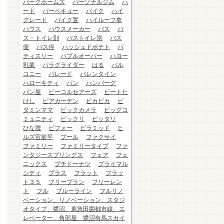
パークホームズ
パーソナルジム
ハ
ード
バーベキュー
バイク
ハイ
グレード
バイク置
ハイルーフ車
ハウス
ハウスメーカー
バス
バ
ス・トイレ別
バストイレ別
バス
便
バス停
ハッシュドポテト
パ
ティスリー
バブルオーバー
ハヨー
乳業
パラグライダー
はる
バル
コニー
パレード
バレンタイン
ハローキティ
パン
ハンバーグ
パン屋
ビーコルセアーズ
ビートた
けし
ビアガーデン
ピカピカ
ビ
タミンママ
ビックカメラ
ビッグコ
ミュニティ
ビックリ
ピッタリ
ひな壇
ビフォー
ピラミッド
ヒ
ルズ宮前平
プール
ファクサイ
ファミリー
ファミリータイプ
ファ
ンタジースプリングス
フェア
フェ
ニックス
プチドーナツ
プライマル
シティ
プラス
フラット
フラッ
ト３５
フリープラン
フリーレン
ト
フル
ブルーライン
フルリノ
ベーション、リノベーション、スタジ
オタイプ、鷺沼、東急田園都市線、エ
レベーター、角部屋、鷺沼有馬スカイ