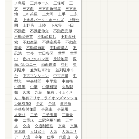
ノ鳥居
三井ホーム
三保町
三
方
三方向
三方向角部屋
三方角
地
三軒茶屋
上大岡
上手
上永
谷
上永谷パーク・ホームズ
上野公
園
上野毛
上陸
下永谷
下田
不動産
不動産仲介
不動産売却
不動産売買
不動産探し
不動産検
索
不動産業
不動産業界
不動産
業者
不動産買取
不動産購入
不
忍池
世帯
世田谷区
世界
世界
中
丘の上のパン屋
丘陵地帯
両
面バルコニー
両面道路
並列
並
列駐車
並列駐車2台
並列駐車３
台
中古マンション
中古戸建
中
型犬
中央林間
中学校
中白根
中目黒
中華
中華料理
丸亀製
麵
久末
九葉
亀有，りょうさ
ん，亀有アリオ，ライオンズマンショ
ン亀有第3
予定
予算
事務所
事務所付住居
事業主
事業用
二
人乗り
二子
二子玉川
二重天
井
二重床
二駅利用可能
五本
木
交換
交通利便性
京急
京浜
東北線
人は武士
人気
人気エリ
ア
人流
今年
仕事
代官山
令