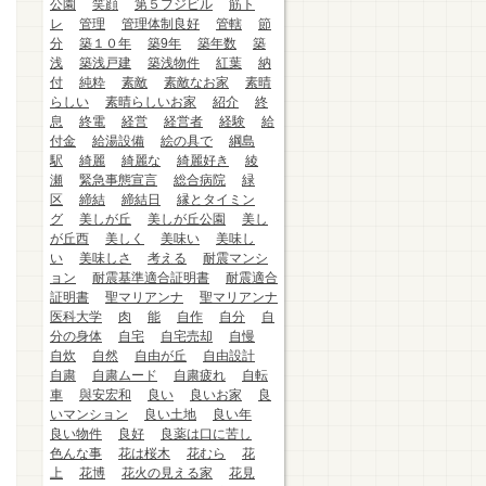
公園
笑顔
第５フジビル
筋ト
レ
管理
管理体制良好
管轄
節
分
築１０年
築9年
築年数
築
浅
築浅戸建
築浅物件
紅葉
納
付
純粋
素敵
素敵なお家
素晴
らしい
素晴らしいお家
紹介
終
息
終電
経営
経営者
経験
給
付金
給湯設備
絵の具で
綱島
駅
綺麗
綺麗な
綺麗好き
綾
瀬
緊急事態宣言
総合病院
緑
区
締結
締結日
縁とタイミン
グ
美しが丘
美しが丘公園
美し
が丘西
美しく
美味い
美味し
い
美味しさ
考える
耐震マンシ
ョン
耐震基準適合証明書
耐震適合
証明書
聖マリアンナ
聖マリアンナ
医科大学
肉
能
自作
自分
自
分の身体
自宅
自宅売却
自慢
自炊
自然
自由が丘
自由設計
自粛
自粛ムード
自粛疲れ
自転
車
與安宏和
良い
良いお家
良
いマンション
良い土地
良い年
良い物件
良好
良薬は口に苦し
色んな事
花は桜木
花むら
花
上
花博
花火の見える家
花見