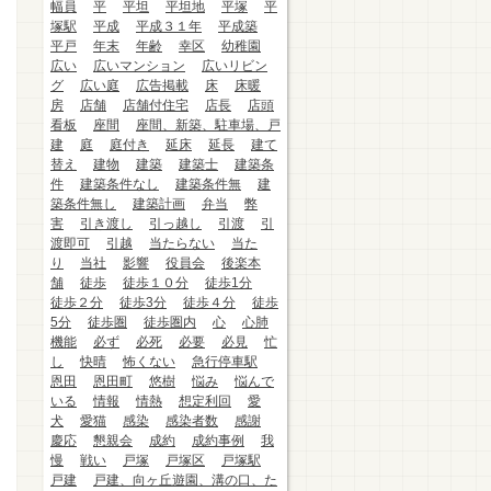
幅員
平
平坦
平坦地
平塚
平
塚駅
平成
平成３１年
平成築
平戸
年末
年齢
幸区
幼稚園
広い
広いマンション
広いリビン
グ
広い庭
広告掲載
床
床暖
房
店舗
店舗付住宅
店長
店頭
看板
座間
座間、新築、駐車場、戸
建
庭
庭付き
延床
延長
建て
替え
建物
建築
建築士
建築条
件
建築条件なし
建築条件無
建
築条件無し
建築計画
弁当
弊
害
引き渡し
引っ越し
引渡
引
渡即可
引越
当たらない
当た
り
当社
影響
役員会
後楽本
舗
徒歩
徒歩１０分
徒歩1分
徒歩２分
徒歩3分
徒歩４分
徒歩
5分
徒歩圏
徒歩圏内
心
心肺
機能
必ず
必死
必要
必見
忙
し
快晴
怖くない
急行停車駅
恩田
恩田町
悠樹
悩み
悩んで
いる
情報
情熱
想定利回
愛
犬
愛猫
感染
感染者数
感謝
慶応
懇親会
成約
成約事例
我
慢
戦い
戸塚
戸塚区
戸塚駅
戸建
戸建、向ヶ丘遊園、溝の口、た