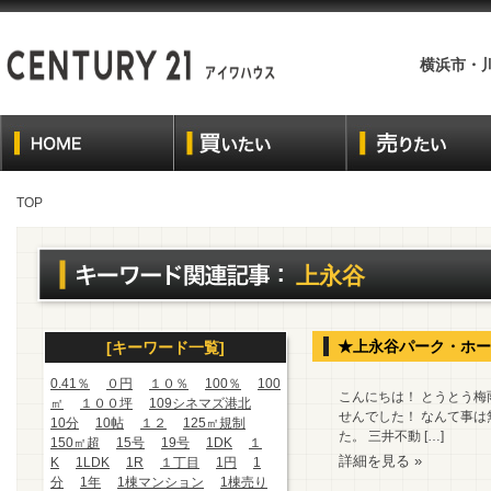
横浜市・
TOP
上永谷
★上永谷パーク・ホー
[キーワード一覧]
0.41％
０円
１０％
100％
100
こんにちは！ とうとう梅
㎡
１００坪
109シネマズ港北
せんでした！ なんて事
10分
10帖
１２
125㎡規制
た。 三井不動 […]
150㎡超
15号
19号
1DK
１
詳細を見る »
K
1LDK
1R
１丁目
1円
1
分
1年
1棟マンション
1棟売り