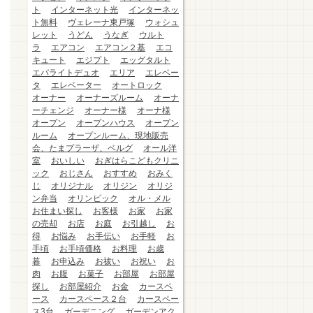
ト
インターネット光
インターネッ
ト無料
ヴェレーナ東戸塚
ウォシュ
レット
うどん
うなぎ
ウルト
ラ
エアコン
エアコン２基
エコ
キュート
エジプト
エッグタルト
エバライトデュオ
エリア
エレベー
タ
エレベーター
オートロック
オーナー
オーナーズルーム
オーナ
ーチェンジ
オーナー様
オーナ様
オープン
オープンハウス
オープン
ルーム
オープンルーム、現地販売
会、たまプラーザ、ベルグ
オール洋
室
おいしい
おぎはらこどもクリニ
ック
おじさん
おすすめ
おみく
じ
オリジナル
オリジン
オリジ
ン弁当
オリンピック
オル・メル
お住まい探し
お客様
お家
お家
の売却
お店
お庭
お引越し
お
得
お悩み
お手伝い
お手軽
お
手頃
お手頃価格
お料理
お歳
暮
お申込み
お祓い
お祝い
お
肉
お腹
お菓子
お部屋
お部屋
探し
お部屋紹介
お金
カースペ
ース
カースペース２台
カースペー
ス3台
ガーデニング
ガーデンアク