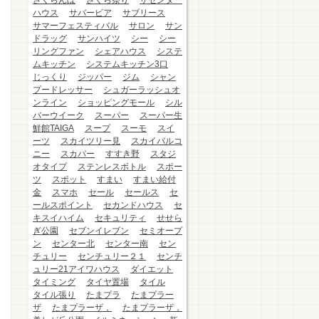
さくらんぼ
さくら祭り
ザセンター
ハウス
サバービア
サブリース
サマーフェスティバル
サロン
サン
ドラッグ
サンハイツ
シー
シー
リングファン
シェアハウス
システ
ムキッチン
システムキッチン3口
じっくり
ジッパー
ジム
シャン
プードレッサー
シュガーラッシュオ
ンライン
ショッピングモール
シル
バーウイーク
スーパー
スーパー生
鮮館TAIGA
スープ
スーモ
スイ
ーツ
スカイツリー見
スカイバルコ
ニー
スカパー
すすき野
スタジ
オタイプ
ステンレスボトル
スポー
ツ
スポット
すまい
すまい給付
金
スマホ
セール
セールス
セ
ールスポイント
セカンドハウス
セ
キスイハイム
セキュリティ
せせら
ぎ公園
セブンイレブン
セミオープ
ン
センター北
センター南
セン
チュリー
センチュリー２１
センチ
ュリー21アイワハウス
ダイエット
タイミング
タイヤ置場
タイル
タイル張り
たまプラ
たまプラー
ザ
たまプラーザ，
たまプラーザ，