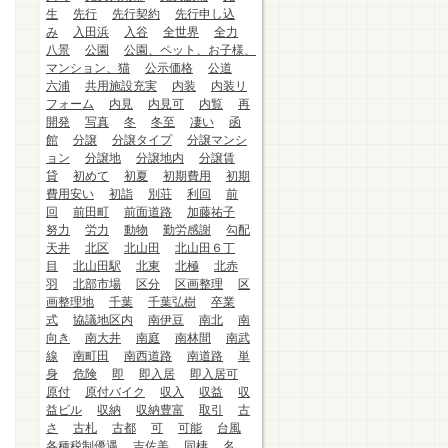
生
先行
先行契約
先行申し込
み
入田浜
入谷
全世界
全力
八景
公園
公園、ペット、お子様、
マンション、猫
公示価格
公道
六浦
共用施設充実
内装
内装リ
フォーム
内見
内見可
内覧
再
開発
写真
冬
冬至
凄い
函
館
分譲
分譲タイプ
分譲マンシ
ョン
分譲地
分譲地内
分譲賃
貸
初めて
初夏
初期費用
初期
費用安い
初詣
別荘
利回
前
回
前田町
前面道路
加藤祐子
努力
労力
動物
勤労感謝
勾配
天井
北区
北山田
北山田６丁
目
北山田駅
北東
北極
北赤
羽
北部市場
区分
区画整理
区
画整理地
千葉
千葉弘樹
卒業
式
協議地区内
南伊豆
南北
南
向き
南大井
南庭
南林間
南武
線
南町田
南西道路
南道路
単
身
危険
即
即入居
即入居可
原付
原付バイク
収入
収益
収
益ビル
収納
収納豊富
取引
古
さ
古札
古都
可
可能
台風
各種税制優遇
吉佐美
同棲
名