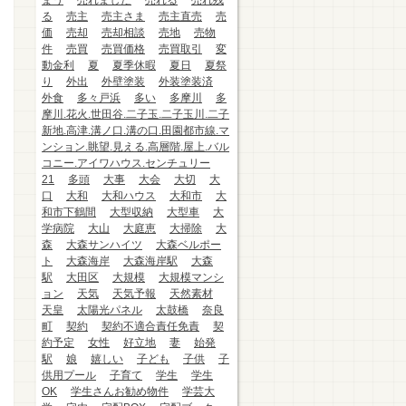
まう
売れました
売れる
売れ残
る
売主
売主さま
売主直売
売
価
売却
売却相談
売地
売物
件
売買
売買価格
売買取引
変
動金利
夏
夏季休暇
夏日
夏祭
り
外出
外壁塗装
外装塗装済
外食
多々戸浜
多い
多摩川
多
摩川.花火.世田谷.二子玉.二子玉川.二子
新地.高津.溝ノ口.溝の口.田園都市線.マ
ンション.眺望.見える.高層階.屋上.バル
コニー.アイワハウス.センチュリー
21
多頭
大事
大会
大切
大
口
大和
大和ハウス
大和市
大
和市下鶴間
大型収納
大型車
大
学病院
大山
大庭恵
大掃除
大
森
大森サンハイツ
大森ベルポー
ト
大森海岸
大森海岸駅
大森
駅
大田区
大規模
大規模マンシ
ョン
天気
天気予報
天然素材
天皇
太陽光パネル
太鼓橋
奈良
町
契約
契約不適合責任免責
契
約予定
女性
好立地
妻
始発
駅
娘
嬉しい
子ども
子供
子
供用プール
子育て
学生
学生
OK
学生さんお勧め物件
学芸大