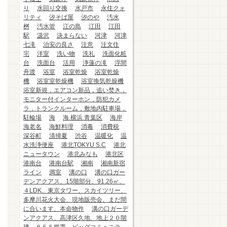
り
水回り交換
水戸市
永住クォ
リティ
汐そば屋
汐のや
汚水
桝
汚水管
江の島
江田
江田
駅
汲沢
決まらない
河津
河津
七滝
治安の良さ
注意
注文住
宅
洋室
洗い物
洗礼
洗面化粧
台
洗面台
活用
浄蓮の滝
浮間
舟渡
浴室
浴室乾燥
浴室乾燥
機
浴室室乾燥機
浴室換気乾燥機
浴室新規，エアコン新品，追い焚き，
モニター付インターホン，防犯カメ
ラ，トランクルーム，敷地内駐車場，
駐輪場
海
海.横浜.青葉区
海岸
海老名
海鮮料理
消毒
消費税
深谷町
清掃夏
渋谷
温暖化
温
水洗浄便座
港北TOKYU S.C
港北
ニュータウン
港北みなも
港北区
港南台
港南台駅
湘南
湘南新宿
ライン
満室
溝の口
溝の口ガー
デンアクアス、15階部分、91.26㎡、
４LDK、東京タワー、スカイツリー、
多摩川花火大会、現地販売会、まだ間
に合います、本命物件
溝の口ガーデ
ンアクアス、高津区久地、地上２０階