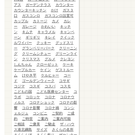
アス
ガーデンテラス
カウンター
カウンターキッチン
かけ
ガス３
口
ガスコンロ
ガスコンロ設置可
カップル
カトージ
カメ
カレ
ー
ガレージ
かわいい
キッチ
ン
キムチ
キャラメル
キャンペ
ーン
ギリギリ
キレイ
クイック
ルワイパー
クッキー
グッドスリ
ー
グランベリーパーク
クリーニン
グ
クリームシチュー
グリーンライ
ン
クリスマス
グルメ
クレヨン
しんちゃん
クローゼット
ケーキ
ケーブルカー
ケイン
ゲストルー
ム
けやき平
ケルヒャー
コー
ド
ゴールデンウィーク
コサギ
コジマ
コスギ
コスパ
コスモ
こどもの国
こども医療センター
コ
ラボ
コロッケ
コロナ
コロナウ
ィルス
コロナショック
コロナの影
響
コロナ影響
コロナ禍
コンシ
ェルジュ
コンビニ
ご契約
ご成
約
ご時世
ご案内
ご案内可能
ご相談
ご褒美
ご馳走
ザ・ハウ
ス港北綱島
サイズ
さくらの名所