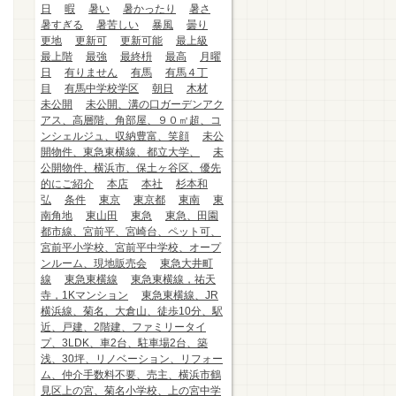
日
暇
暑い
暑かったり
暑さ
暑すぎる
暑苦しい
暴風
曇り
更地
更新可
更新可能
最上級
最上階
最強
最終枡
最高
月曜
日
有りません
有馬
有馬４丁
目
有馬中学校学区
朝日
木材
未公開
未公開、溝の口ガーデンアク
アス、高層階、角部屋、９０㎡超、コ
ンシェルジュ、収納豊富、笑顔
未公
開物件、東急東横線、都立大学、
未
公開物件、横浜市、保土ヶ谷区、優先
的にご紹介
本店
本社
杉本和
弘
条件
東京
東京都
東南
東
南角地
東山田
東急
東急、田園
都市線、宮前平、宮崎台、ペット可、
宮前平小学校、宮前平中学校、オープ
ンルーム、現地販売会
東急大井町
線
東急東横線
東急東横線，祐天
寺，1Kマンション
東急東横線、JR
横浜線、菊名、大倉山、徒歩10分、駅
近、戸建、2階建、ファミリータイ
プ、3LDK、車2台、駐車場2台、築
浅、30坪、リノベーション、リフォー
ム、仲介手数料不要、売主、横浜市鶴
見区上の宮、菊名小学校、上の宮中学