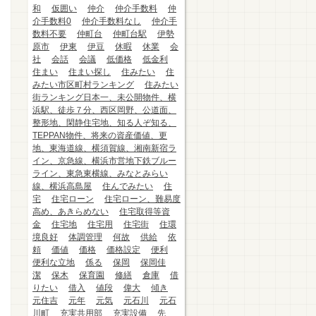
和
仮囲い
仲介
仲介手数料
仲
介手数料0
仲介手数料なし
仲介手
数料不要
仲町台
仲町台駅
伊勢
原市
伊東
伊豆
休暇
休業
会
社
会話
会議
低価格
低金利
住まい
住まい探し
住みたい
住
みたい市区町村ランキング
住みたい
街ランキング日本一、未公開物件、横
浜駅、徒歩７分、西区岡野、公道面、
整形地、閑静住宅地、知る人ぞ知る、
TEPPAN物件、将来の資産価値、更
地、東海道線、横須賀線、湘南新宿ラ
イン、京急線、横浜市営地下鉄ブルー
ライン、東急東横線、みなとみらい
線、横浜高島屋
住んでみたい
住
宅
住宅ローン
住宅ローン、難易度
高め、あきらめない
住宅取得等資
金
住宅地
住宅用
住宅街
住環
境良好
体調管理
何故
供給
依
頼
価値
価格
価格設定
便利
便利な立地
係る
保岡
保岡佳
潔
保木
保育園
修繕
倉庫
借
りたい
借入
値段
偉大
傾き
元住吉
元年
元気
元石川
元石
川町
充実共用部
充実設備
先