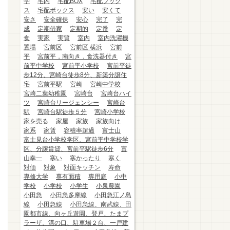
学
宅内
宅配BOX
宅配ブック
ス
宅配ボックス
安い
安くて
安さ
安全確保
安心
完了
完
成
定期借家
定期的
定番
定
食
実家
実質
室内
室内洗濯機
置場
宮前区
宮前区.横浜
宮前
平
宮前平，南向き，食洗器付き
宮
前平中学校
宮前平小学校
宮前平徒
歩12分、宮崎台徒歩8分、新築分譲住
宅
宮前平駅
宮崎
宮崎中学校
宮崎二葉幼稚園
宮崎台
宮崎台ハイ
ツ
宮崎台リージェンシー
宮崎台
駅
宮崎台駅徒歩５分
宮崎小学校
家を売る
家屋
家族
家族向け
家系
家賃
容積率超過
富士山
富士見台小学校学区、宮前平中学校学
区、分譲賃貸、宮前平駅徒歩6分
富
山幸一
寒い
寒かったり
寒く
対価
対象
対面キッチン
寿命
専修大学
専有面積
専用庭
小中
学校
小学校
小学生
小泉農園
小田急
小田急多摩線
小田急江ノ島
線
小田急線
小田急線、南武線、田
園都市線、向ヶ丘遊園、登戸、たまプ
ラーザ、溝の口、駐車場２台、一戸建