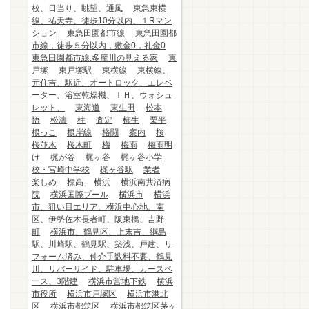
校、日当り、眺望、通風
東急東横
線、祐天寺、徒歩10分以内、１Rマン
ション
東急田園都市線
東急田園都
市線，徒歩５分以内，敷金0，礼金0
東急田園都市線.多摩川の見える家
東
戸塚
東戸塚駅
東横線
東横線、
元住吉、駅近、オートロック、エレベ
ーター、浴室乾燥機、ＩＨ、ウォシュ
レット、
東海道
東生田
松本
悟
松濤
柱
査定
柿生
栗平
根っこ
根岸線
格闘
案内
桜
桜並木
桜木町
梅
梅雨
梅雨明
け
梶が谷
梶ヶ谷
梶ヶ谷小学
校・宮崎中学校
梶ヶ谷駅
業者
楽しめ
標高
横浜
横浜南共済病
院
横浜国際プール
横浜市
横浜
市、狙い目エリア、横浜中心地、南
区、伊勢佐木長者町、阪東橋、吉野
町
横浜市、鶴見区、上末吉、綱島
駅、川崎駅、鶴見駅、築浅、戸建、リ
フォーム済み、仲介手数料不要、鶴見
川、リバーサイド、駐車場、カースペ
ース、3階建
横浜市営地下鉄
横浜
市役所
横浜市戸塚区
横浜市港北
区
横浜市都筑区
横浜市都筑区茅ヶ