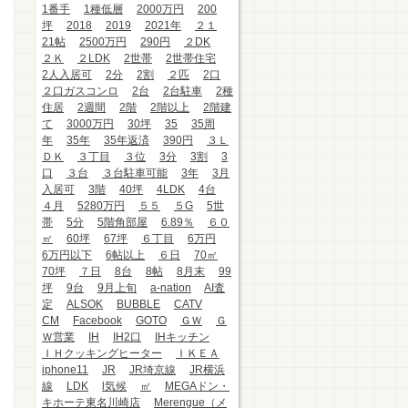
1番手
1種低層
2000万円
200
坪
2018
2019
2021年
２１
21帖
2500万円
290円
２DK
２Ｋ
２LDK
2世帯
2世帯住宅
2人入居可
2分
2割
２匹
2口
２口ガスコンロ
2台
2台駐車
2種
住居
2週間
2階
2階以上
2階建
て
3000万円
30坪
35
35周
年
35年
35年返済
390円
３Ｌ
ＤＫ
３丁目
３位
3分
3割
3
口
３台
３台駐車可能
3年
3月
入居可
3階
40坪
4LDK
4台
４月
5280万円
５５
５G
5世
帯
5分
5階角部屋
6.89％
６０
㎡
60坪
67坪
６丁目
6万円
6万円以下
6帖以上
６日
70㎡
70坪
７日
8台
8帖
8月末
99
坪
9台
9月上旬
a-nation
AI査
定
ALSOK
BUBBLE
CATV
CM
Facebook
GOTO
ＧＷ
Ｇ
Ｗ営業
IH
IH2口
IHキッチン
ＩＨクッキングヒーター
ＩＫＥＡ
iphone11
JR
JR埼京線
JR横浜
線
LDK
l気候
㎡
MEGAドン・
キホーテ東名川崎店
Merengue（メ