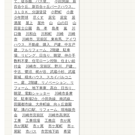
て、徒歩圏、バス便、
小田急線、新
百合ケ丘、新百合ヶ丘パークハウス、
３ＬＤＫ、分譲賃貸
小野町
小鹿
少年野球
尽くす
居宅
居室
居
酒屋
屋上
屋外
山
山の日
山
田富士公園
島 孝
島孝
嵐
川
口徹
川和台
川和町
川崎
川崎
市
川崎市、宮前区、東有馬、アイワ
ハウス、不動産、購入、戸建、中古戸
建、フルリフォーム、2階建、駐車
場、リビング、日当り、眺望、仲介手
数料不要、住宅ローン控除、住まい給
付金
川崎市、宮前区、野川、戸建、
中古、鷺沼、梶が谷、武蔵小杉、武蔵
新城、積水ハウス、スカイバルコニ
ー、庭、2階建、リノベーション、リ
フォーム、地下車庫、高台、日当り、
眺望、電動シャッター
川崎市多摩
区、駐車場2台、小田急線、南武線、
田園都市線、大井町線、向ヶ丘遊園
駅、溝の口駅、リフォーム、現地販売
会
川崎市宮前区
川崎市高津区
工事
工事現場
工務店
市が尾
市が尾駅
市ヶ尾
市ケ尾町
市ヶ
尾駅
市バス
市営地下鉄
希望