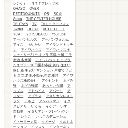
レンゲ）
ＮＴＴフレッツ光
OHAYO
OVER
PETITDOUNUTS
QR
RC造
Suica
THE CENTER HOUSE
TSUTAYA
TV
TVモニターフォン
Twitter
ULTRA
ViTO COFFEE
YCAT
YOTSUBAKO
YouTube
アーバンヒルズ
アーバンフォルム
アイス
あいたい
アイランドキッチ
ン
アイワハウス
アイワハウス.セ
ンチュリー21.たまプラ.高津.台風.二子
新地.多摩川
アイワハウス.たまプラ.
たまプラーザ.田園都市線.急行.住まい
探し.条件.安い.マンション.戸建て.子ど
も.自立.老後.不動産.売買.相談
アイワ
ハウス株式会社
アクセント
あざみ
野
あざみ野駅
あっという間
ア
ップル
アドバイス
アパート
ア
フター
アプラス
アメリカンレスト
ラン
アルヒ
アンパンマン
イク
スピアリ
いくら
イケア
いすゞ
自動車
イタリアン・グレイハウン
ド
いちご
いちごのデニッシュ
イトーヨーカ堂
イメージ
イルミネ
ーション
インスタ
インターネッ