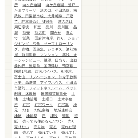
所
向ヶ丘遊園
向ケ丘遊園、登戸、
たまプラーザ、溝の口、小田急線、南
武線、田園都市線、大井町線、戸建
て、駐車場2台、徒歩圏
君の名は
周辺環境
和室
品川
品川区
品
濃
商売
商店街
問合せ
喜ん
で
営業
国府津海岸、釣り、ショア
ジギング、弓角、サーフトローリン
グ、青物、回遊魚、シロギス、酒匂海
岸、前川海岸、マンション、築浅、オ
ーシャンビュー、眺望、日当り、出勤
前釣行、漁場前、国府津駅、鴨宮駅、
国道1号線、西湘バイパス、相模湾、
富士山、リノベーション、仲介手数料
不要、高層階、アイワハウス、小田原
市酒匂、フィットネスルーム、ペット
飼育、床暖房
国際園芸博覧会
土
地
土地活用
土曜日
土木事務
所
在宅
在宅ワーク
在宅率
地
元
地名
地域密着
地域連絡会
地球
地鎮祭
坪
埋設
堅固
壁
紙
売っても住めるんだワン
売り
売りたい
売り物
売る
売れた理
由
売れて
売れている
売れてし