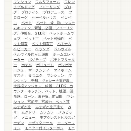
マンション
フルリフォーム
フレン
チブルドッグ
フローリング
ブロ
グ
プロテイン
プロデュース
プ
ロローグ
ヘーベルハウス
ペコペ
コ
ペット
ペット、犬、猫、システ
ムキッチン、駅近、公園、フローリン
グ、仲町台、２LDK
ペットホームウ
ェブ
ペット可
ペット可物件
ペ
ット飼育
ペット飼育可
ベトナム
ベビーカー
ベランダ
ベルヴィル
ベルヴィル向ヶ丘遊園
ホームエレベ
ーター
ポジティブ
ポテトフリッタ
ー
ホテル
ボリューム
ボンボヤ
ージュ
マークシティ
マイホーム
マスク
まつエク
マンション
マ
ンション、売却、ヴェレーナ東戸塚、
大規模マンション、綺麗、３LDK、カ
ウンターキッチン、ペット、眺望、開
放感、ローン、東戸塚、前田町
マン
ション、宮前平、宮崎台、ペット可
みすずが丘
みすずが丘戸建て
み
そ
ムクドリ
ムレムレ
メガビッ
グ
メニュー
モアクレストヒルズガ
ーデン
モザイクモール
モニターフ
ォン
モニター付インターホン
モニ