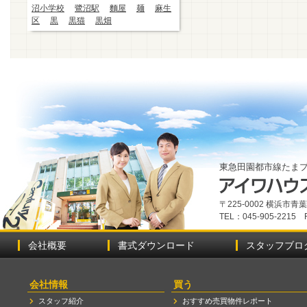
沼小学校
鷺沼駅
麵屋
麺
麻生
区
黒
黒猫
黒畑
東急田園都市線たま
〒225-0002 横浜市
TEL：045-905-2215 
会社概要
書式ダウンロード
スタッフブロ
会社情報
買う
スタッフ紹介
おすすめ売買物件レポート