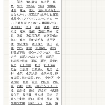
く
返済
追い焚き
追浜駅
追
焚
退去
送迎会
通勤
通学路
通風
速完
造り
連休.高津.涼しい.
みなとみらい.第三京浜.娘.子ども.家族.
成長.全力.アイワハウス.センチュリー
21.不動産.家.マイホーム.田園都市線.
連休明け
連日
進学
運動
運動
不足
運用
過信
過信は禁物
道
具
道路
道路高低差
道路高低差
無し
遠出
適合証明書
適用要
件
遮音性能
選ばれた
選ぶ
避
難
郊外
部屋
部屋探し
都内
都営浅草線
都心へのアクセス
都立
大学
都筑ふれあいの丘
都筑区
都筑区荏田南
重厚
重説
重量鉄
骨造
野川本町
野球
野球少年
野生
野良猫
野菜炒め
野鳥
金
利
金沢
金沢八景
金沢八景，野
島公園，海の公園，釣り
金沢区
金
融機関
金額
金魚
釣り堀
釣り
場
釣堀
鉄町
鉄筋コンクリート
造
鉄骨造
鎌倉
鎌倉市
長期優
良住宅
長津田
開放感
閑静
閑
静な住宅街
間口
関係
関東
関
東学院大学
防犯カメラ
限界
陽