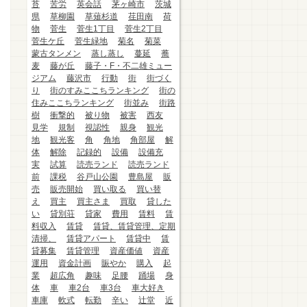
苔
苦労
英会話
茅ヶ崎市
茨城
県
草柳園
草薙杉道
荏田南
荷
物
菅生
菅生1丁目
菅生2丁目
菅生ケ丘
菅生緑地
菊名
菊菜
蒙古タンメン
蒸し蒸し
蔓延
蕎
麦
藤が丘
藤子・F・不二雄ミュー
ジアム
藤沢市
行動
街
街づく
り
街のすみここちランキング
街の
住みここちランキング
街並み
街路
樹
衝撃的
被り物
被害
西友
見学
規制
視認性
親身
観光
地
観光客
角
角地
角部屋
解
体
解除
記録的
設備
設備充
実
試算
読売ランド
読売ランド
前
課税
谷戸山公園
豊島屋
販
売
販売開始
買い取る
買い替
え
買主
買主さま
買取
貸した
い
貸別荘
貸家
費用
賃料
賃
料収入
賃貸
賃貸、賃貸管理、定期
清掃、
賃貸アパート
賃貸中
賃
貸募集
賃貸管理
資産価値
資産
運用
資金計画
賑やか
購入
起
業
超広角
趣味
足腰
踊場
身
体
車
車2台
車3台
車大好き
車庫
軟式
転勤
辛い
辻堂
近