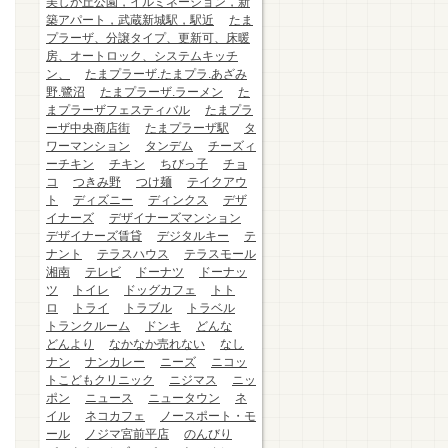
美しが丘公園，イルミネーション，新
築アパート，武蔵新城駅，駅近
たま
プラーザ、分譲タイプ、更新可、床暖
房、オートロック、システムキッチ
ン、
たまプラーザ.たまプラ.あざみ
野.鷺沼
たまプラーザ.ラーメン
た
まプラーザフェスティバル
たまプラ
ーザ中央商店街
たまプラーザ駅
タ
ワーマンション
タンデム
チーズィ
ーチキン
チキン
ちびっ子
チョ
コ
つきみ野
つけ麺
テイクアウ
ト
ディズニー
ディンクス
デザ
イナーズ
デザイナーズマンション
デザイナーズ賃貸
デジタルキー
テ
ナント
テラスハウス
テラスモール
湘南
テレビ
ドーナツ
ドーナッ
ツ
トイレ
ドッグカフェ
トト
ロ
トライ
トラブル
トラベル
トランクルーム
ドンキ
どんな
どんより
なかなか売れない
なし
ナン
ナンカレー
ニーズ
ニコッ
トこどもクリニック
ニジマス
ニッ
ポン
ニュース
ニュータウン
ネ
イル
ネコカフェ
ノースポート・モ
ール
ノジマ宮前平店
のんびり