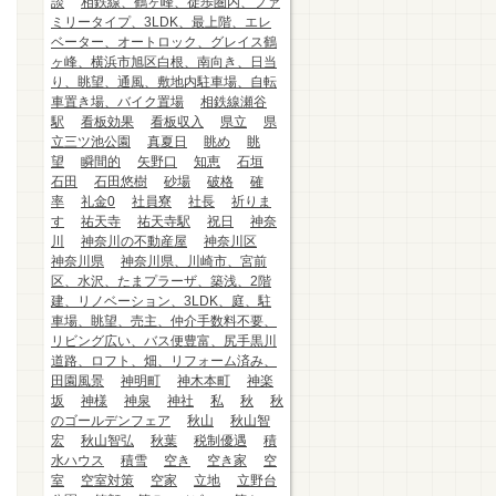
談
相鉄線、鶴ヶ峰、徒歩圏内、ファ
ミリータイプ、3LDK、最上階、エレ
ベーター、オートロック、グレイス鶴
ヶ峰、横浜市旭区白根、南向き、日当
り、眺望、通風、敷地内駐車場、自転
車置き場、バイク置場
相鉄線瀬谷
駅
看板効果
看板収入
県立
県
立三ツ池公園
真夏日
眺め
眺
望
瞬間的
矢野口
知恵
石垣
石田
石田悠樹
砂場
破格
確
率
礼金0
社員寮
社長
祈りま
す
祐天寺
祐天寺駅
祝日
神奈
川
神奈川の不動産屋
神奈川区
神奈川県
神奈川県、川崎市、宮前
区、水沢、たまプラーザ、築浅、2階
建、リノベーション、3LDK、庭、駐
車場、眺望、売主、仲介手数料不要、
リビング広い、バス便豊富、尻手黒川
道路、ロフト、畑、リフォーム済み、
田園風景
神明町
神木本町
神楽
坂
神様
神泉
神社
私
秋
秋
のゴールデンフェア
秋山
秋山智
宏
秋山智弘
秋葉
税制優遇
積
水ハウス
積雪
空き
空き家
空
室
空室対策
空家
立地
立野台