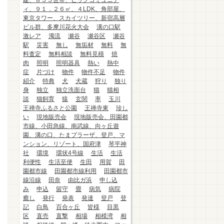
建、８５５世帯、ビッグコミュニテ
ィ、９１．２６㎡、４LDK、角部屋、
東京タワー、スカイツリー、新宿高層
ビル群、多摩川花火大会
溝の口駅
激レア
濁流
瀬谷
瀬谷区
瀬谷
駅
災害
無し
無垢材
無料
無
料査定
無料相談
無料見積
焼
肉
照明
照明器具
熱い
熱中
症
片づけ
物件
物件不足
物件
紹介
特典
犬
犬蔵
狩り
独り
身
独立
独立洗面台
猫
猫相
談
猫飼育
猿
玄関
率
玉川
王禅寺ふるさと公園
王禅寺東
珍し
い
現地販売会
現地販売会、田園都
市線、小田急線、南武線、向ヶ丘遊
園、溝の口、たまプラーザ、登戸、マ
ンション、リゾート、国府津
琴平神
社
環境
環状4号線
生活
生活
利便性
生活至便
生田
用賀
田
園都市線
田園都市線利用
田園都市
線沿線
田奈
由比ガ浜
申し込
み
申込
留守
畳
病気
病院
癒し
発行
発表
発達
登戸
登
記
白鳥
百合ヶ丘
皆様
目黒
区
直売
直撃
相場
相模湾
相