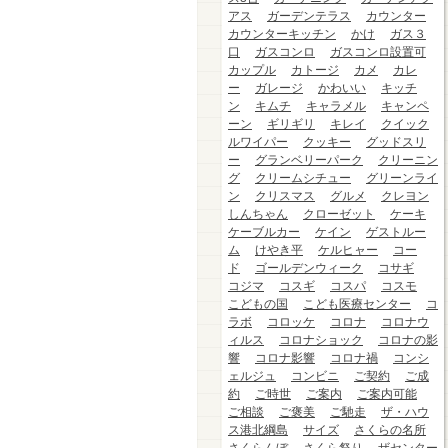
アス
ガーデンテラス
カウンター
カウンターキッチン
かけ
ガス３
口
ガスコンロ
ガスコンロ設置可
カップル
カトージ
カメ
カレ
ー
ガレージ
かわいい
キッチ
ン
キムチ
キャラメル
キャンペ
ーン
ギリギリ
キレイ
クイック
ルワイパー
クッキー
グッドスリ
ー
グランベリーパーク
クリーニン
グ
クリームシチュー
グリーンライ
ン
クリスマス
グルメ
クレヨン
しんちゃん
クローゼット
ケーキ
ケーブルカー
ケイン
ゲストルー
ム
けやき平
ケルヒャー
コー
ド
ゴールデンウィーク
コサギ
コジマ
コスギ
コスパ
コスモ
こどもの国
こども医療センター
コ
ラボ
コロッケ
コロナ
コロナウ
ィルス
コロナショック
コロナの影
響
コロナ影響
コロナ禍
コンシ
ェルジュ
コンビニ
ご契約
ご成
約
ご時世
ご案内
ご案内可能
ご相談
ご褒美
ご馳走
ザ・ハウ
ス港北綱島
サイズ
さくらの名所