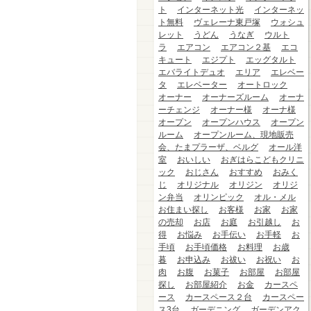
ト
インターネット光
インターネッ
ト無料
ヴェレーナ東戸塚
ウォシュ
レット
うどん
うなぎ
ウルト
ラ
エアコン
エアコン２基
エコ
キュート
エジプト
エッグタルト
エバライトデュオ
エリア
エレベー
タ
エレベーター
オートロック
オーナー
オーナーズルーム
オーナ
ーチェンジ
オーナー様
オーナ様
オープン
オープンハウス
オープン
ルーム
オープンルーム、現地販売
会、たまプラーザ、ベルグ
オール洋
室
おいしい
おぎはらこどもクリニ
ック
おじさん
おすすめ
おみく
じ
オリジナル
オリジン
オリジ
ン弁当
オリンピック
オル・メル
お住まい探し
お客様
お家
お家
の売却
お店
お庭
お引越し
お
得
お悩み
お手伝い
お手軽
お
手頃
お手頃価格
お料理
お歳
暮
お申込み
お祓い
お祝い
お
肉
お腹
お菓子
お部屋
お部屋
探し
お部屋紹介
お金
カースペ
ース
カースペース２台
カースペー
ス3台
ガーデニング
ガーデンアク