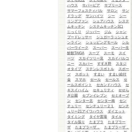
さくらんぼ
さくら祭り
ザセンター
ハウス
サバービア
サブリース
サマーフェスティバル
サロン
サン
ドラッグ
サンハイツ
シー
シー
リングファン
シェアハウス
システ
ムキッチン
システムキッチン3口
じっくり
ジッパー
ジム
シャン
プードレッサー
シュガーラッシュオ
ンライン
ショッピングモール
シル
バーウイーク
スーパー
スーパー生
鮮館TAIGA
スープ
スーモ
スイ
ーツ
スカイツリー見
スカイバルコ
ニー
スカパー
すすき野
スタジ
オタイプ
ステンレスボトル
スポー
ツ
スポット
すまい
すまい給付
金
スマホ
セール
セールス
セ
ールスポイント
セカンドハウス
セ
キスイハイム
セキュリティ
せせら
ぎ公園
セブンイレブン
セミオープ
ン
センター北
センター南
セン
チュリー
センチュリー２１
センチ
ュリー21アイワハウス
ダイエット
タイミング
タイヤ置場
タイル
タイル張り
たまプラ
たまプラー
ザ
たまプラーザ，
たまプラーザ，