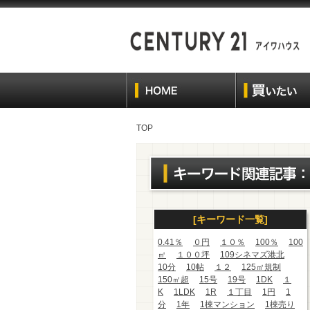
TOP
[キーワード一覧]
0.41％
０円
１０％
100％
100
㎡
１００坪
109シネマズ港北
10分
10帖
１２
125㎡規制
150㎡超
15号
19号
1DK
１
K
1LDK
1R
１丁目
1円
1
分
1年
1棟マンション
1棟売り