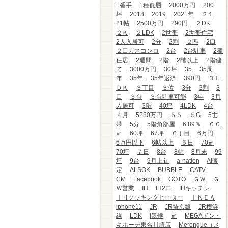
1番手
1種低層
2000万円
200
坪
2018
2019
2021年
２１
21帖
2500万円
290円
２DK
２Ｋ
２LDK
2世帯
2世帯住宅
2人入居可
2分
2割
２匹
2口
２口ガスコンロ
2台
2台駐車
2種
住居
2週間
2階
2階以上
2階建
て
3000万円
30坪
35
35周
年
35年
35年返済
390円
３Ｌ
ＤＫ
３丁目
３位
3分
3割
3
口
３台
３台駐車可能
3年
3月
入居可
3階
40坪
4LDK
4台
４月
5280万円
５５
５G
5世
帯
5分
5階角部屋
6.89％
６０
㎡
60坪
67坪
６丁目
6万円
6万円以下
6帖以上
６日
70㎡
70坪
７日
8台
8帖
8月末
99
坪
9台
9月上旬
a-nation
AI査
定
ALSOK
BUBBLE
CATV
CM
Facebook
GOTO
ＧＷ
Ｇ
Ｗ営業
IH
IH2口
IHキッチン
ＩＨクッキングヒーター
ＩＫＥＡ
iphone11
JR
JR埼京線
JR横浜
線
LDK
l気候
㎡
MEGAドン・
キホーテ東名川崎店
Merengue（メ