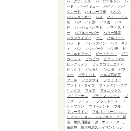
パークホームズ
パーソナルジム
ハ
ード
バーベキュー
バイク
ハイ
グレード
ハイルーフ車
ハウス
ハウスメーカー
バス
バス・トイレ
別
バストイレ別
バス便
バス
停
ハッシュドポテト
パティスリ
ー
バブルオーバー
ハヨー乳業
パラグライダー
はる
バルコニー
パレード
バレンタイン
ハローキテ
ィ
パン
ハンバーグ
パン屋
ビ
ーコルセアーズ
ビートたけし
ビア
ガーデン
ピカピカ
ビタミンママ
ビックカメラ
ビッグコミュニティ
ビックリ
ピッタリ
ひな壇
ビフ
ォー
ピラミッド
ヒルズ宮前平
プール
ファクサイ
ファミリー
ファミリータイプ
ファンタジースプ
リングス
フェア
フェニックス
プチドーナツ
プライマルシティ
プ
ラス
フラット
フラット３５
フ
リープラン
フリーレント
フル
ブルーライン
フルリノベーション、
リノベーション、スタジオタイプ、鷺
沼、東急田園都市線、エレベーター、
角部屋、鷺沼有馬スカイマンション