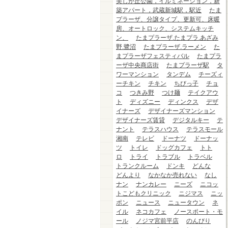
美しが丘公園，イルミネーション，新
築アパート，武蔵新城駅，駅近
たま
プラーザ、分譲タイプ、更新可、床暖
房、オートロック、システムキッチ
ン、
たまプラーザ.たまプラ.あざみ
野.鷺沼
たまプラーザ.ラーメン
た
まプラーザフェスティバル
たまプラ
ーザ中央商店街
たまプラーザ駅
タ
ワーマンション
タンデム
チーズィ
ーチキン
チキン
ちびっ子
チョ
コ
つきみ野
つけ麺
テイクアウ
ト
ディズニー
ディンクス
デザ
イナーズ
デザイナーズマンション
デザイナーズ賃貸
デジタルキー
テ
ナント
テラスハウス
テラスモール
湘南
テレビ
ドーナツ
ドーナッ
ツ
トイレ
ドッグカフェ
トト
ロ
トライ
トラブル
トラベル
トランクルーム
ドンキ
どんな
どんより
なかなか売れない
なし
ナン
ナンカレー
ニーズ
ニコッ
トこどもクリニック
ニジマス
ニッ
ポン
ニュース
ニュータウン
ネ
イル
ネコカフェ
ノースポート・モ
ール
ノジマ宮前平店
のんびり