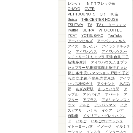
レンゲ）
ＮＴＴフレッツ光
OHAYO
OVER
PETITDOUNUTS
QR
RC造
Suica
THE CENTER HOUSE
TSUTAYA
TV
TVモニターフォン
Twitter
ULTRA
ViTO COFFEE
YCAT
YOTSUBAKO
YouTube
アーバンヒルズ
アーバンフォルム
アイス
あいたい
アイランドキッチ
ン
アイワハウス
アイワハウス.セ
ンチュリー21.たまプラ.高津.台風.二子
新地.多摩川
アイワハウス.たまプラ.
たまプラーザ.田園都市線.急行.住まい
探し.条件.安い.マンション.戸建て.子ど
も.自立.老後.不動産.売買.相談
アイワ
ハウス株式会社
アクセント
あざみ
野
あざみ野駅
あっという間
ア
ップル
アドバイス
アパート
ア
フター
アプラス
アメリカンレスト
ラン
アルヒ
アンパンマン
イク
スピアリ
いくら
イケア
いすゞ
自動車
イタリアン・グレイハウン
ド
いちご
いちごのデニッシュ
イトーヨーカ堂
イメージ
イルミネ
ーション
インスタ
インターネッ