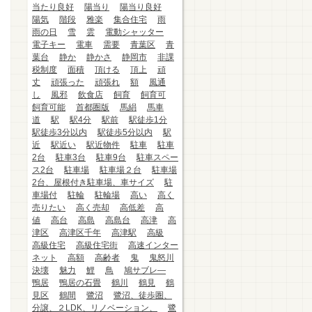
当たり良好
陽当り
陽当り良好
陽気
階段
雅楽
集合住宅
雨
雨の日
雪
雲
電動シャッター
電子キー
電車
需要
青葉区
青
葉台
静か
静かさ
静岡市
非課
税制度
面積
頂ける
頂上
頑
丈
頑張った
頑張れ
額
風通
し
風邪
飲食店
飼育
飼育可
飼育可能
首都圏版
馬絹
馬車
道
駅
駅4分
駅前
駅徒歩1分
駅徒歩3分以内
駅徒歩5分以内
駅
近
駅近い
駅近物件
駐車
駐車
2台
駐車3台
駐車9台
駐車スペー
ス2台
駐車場
駐車場２台
駐車場
2台、屋根付き駐車場、車サイズ
駐
車場付
駐輪
駐輪場
高い
高く
売りたい
高く売却
高低差
高
値
高台
高島
高島台
高津
高
津区
高津区千年
高津駅
高級
高級住宅
高級住宅街
高速インター
ネット
高額
高齢者
鬼
鬼怒川
決壊
魅力
鯉
鳥
鳩サブレ―
鴨居
鴨居の石畳
鶴川
鶴見
鶴
見区
鶴間
鷺沼
鷺沼、徒歩圏、
分譲、２LDK、リノベーション、
鷺