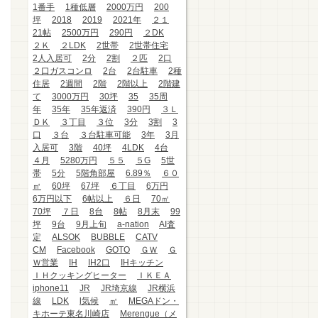
1番手
1種低層
2000万円
200
坪
2018
2019
2021年
２１
21帖
2500万円
290円
２DK
２Ｋ
２LDK
2世帯
2世帯住宅
2人入居可
2分
2割
２匹
2口
２口ガスコンロ
2台
2台駐車
2種
住居
2週間
2階
2階以上
2階建
て
3000万円
30坪
35
35周
年
35年
35年返済
390円
３Ｌ
ＤＫ
３丁目
３位
3分
3割
3
口
３台
３台駐車可能
3年
3月
入居可
3階
40坪
4LDK
4台
４月
5280万円
５５
５G
5世
帯
5分
5階角部屋
6.89％
６０
㎡
60坪
67坪
６丁目
6万円
6万円以下
6帖以上
６日
70㎡
70坪
７日
8台
8帖
8月末
99
坪
9台
9月上旬
a-nation
AI査
定
ALSOK
BUBBLE
CATV
CM
Facebook
GOTO
ＧＷ
Ｇ
Ｗ営業
IH
IH2口
IHキッチン
ＩＨクッキングヒーター
ＩＫＥＡ
iphone11
JR
JR埼京線
JR横浜
線
LDK
l気候
㎡
MEGAドン・
キホーテ東名川崎店
Merengue（メ