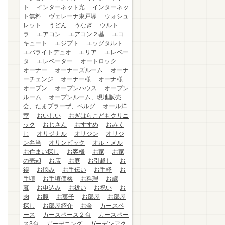
ト
インターネット光
インターネッ
ト無料
ヴェレーナ東戸塚
ウォシュ
レット
うどん
うなぎ
ウルト
ラ
エアコン
エアコン２基
エコ
キュート
エジプト
エッグタルト
エバライトデュオ
エリア
エレベー
タ
エレベーター
オートロック
オーナー
オーナーズルーム
オーナ
ーチェンジ
オーナー様
オーナ様
オープン
オープンハウス
オープン
ルーム
オープンルーム、現地販売
会、たまプラーザ、ベルグ
オール洋
室
おいしい
おぎはらこどもクリニ
ック
おじさん
おすすめ
おみく
じ
オリジナル
オリジン
オリジ
ン弁当
オリンピック
オル・メル
お住まい探し
お客様
お家
お家
の売却
お店
お庭
お引越し
お
得
お悩み
お手伝い
お手軽
お
手頃
お手頃価格
お料理
お歳
暮
お申込み
お祓い
お祝い
お
肉
お腹
お菓子
お部屋
お部屋
探し
お部屋紹介
お金
カースペ
ース
カースペース２台
カースペー
ス3台
ガーデニング
ガーデンアク