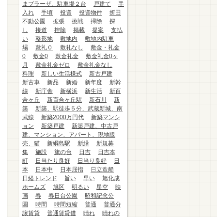
まプラーザ、駐車場２台
戸建て
手
入れ
手頃
投資
投資物件
折田
不動公園
拡張
挑戦
掃除
探
し
接道
控除
掲載
提案
支払
い
整形地
敷地内
敷地内駐車
場
敷礼０
敷礼なし
敷金・礼金
0
敷金0
敷金礼金
敷金礼金0ヶ
月
敷金礼金ゼロ
敷金礼金なし
料理
新しい生活様式
新古戸建
新古車
新品
新婚
新年度
新幹
線
新庁舎
新横浜
新生活
新百
合ヶ丘
新百合ヶ丘駅
新石川
新
築
新築、駅徒歩５分、武蔵新城、南
武線
新築2000万円代
新築マンシ
ョン
新築戸建
新築戸建、中古戸
建、マンション、アパート、現地販
売、猫
新綱島駅
新緑
新規募
集
施設
旗の台
日吉
日吉本
町
日当たり良好
日当り良好
日
本
日本中
日本屈指
日立造船
日経トレンド
旨い
早い
旭化成
ホームズ
旭区
明るい
星空
映
画
春
春日台公園
昭和記念公
園
時間
時間短縮
普通
普通分
譲賃貸
普通賃貸借
晴れ
晴れの