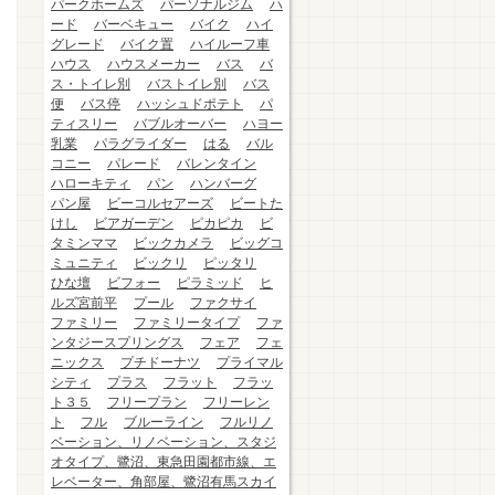
パークホームズ
パーソナルジム
ハ
ード
バーベキュー
バイク
ハイ
グレード
バイク置
ハイルーフ車
ハウス
ハウスメーカー
バス
バ
ス・トイレ別
バストイレ別
バス
便
バス停
ハッシュドポテト
パ
ティスリー
バブルオーバー
ハヨー
乳業
パラグライダー
はる
バル
コニー
パレード
バレンタイン
ハローキティ
パン
ハンバーグ
パン屋
ビーコルセアーズ
ビートた
けし
ビアガーデン
ピカピカ
ビ
タミンママ
ビックカメラ
ビッグコ
ミュニティ
ビックリ
ピッタリ
ひな壇
ビフォー
ピラミッド
ヒ
ルズ宮前平
プール
ファクサイ
ファミリー
ファミリータイプ
ファ
ンタジースプリングス
フェア
フェ
ニックス
プチドーナツ
プライマル
シティ
プラス
フラット
フラッ
ト３５
フリープラン
フリーレン
ト
フル
ブルーライン
フルリノ
ベーション、リノベーション、スタジ
オタイプ、鷺沼、東急田園都市線、エ
レベーター、角部屋、鷺沼有馬スカイ