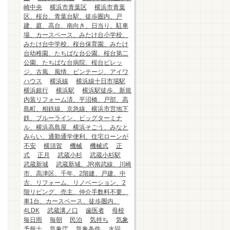
崎中央
横浜市青葉区
横浜市青葉
区、桜台、青葉台駅、徒歩圏内、戸
建、庭、高台、南向き、日当り、駐車
場、カースペース、みたけ台小学校、
みたけ台中学校、桜台保育園、みたけ
台幼稚園、たちばな台公園、桜台第二
公園、たちばな台病院、桜台ビレッ
ジ、古風、風情、ビンテージ、アイワ
ハウス
横浜線
横浜線十日市場駅
横浜銀行
横浜駅
横浜駅徒歩、新規
内装リフォーム済、平沼橋、戸部、高
島町、相鉄線、京急線、横浜市営地下
鉄、ブルーライン、ビッグターミナ
ル、横浜高島屋、横浜そごう、みなと
みらい、通勤通学便利、住宅ローンが
不安
横須賀
機械
機械式
正
式
正月
武蔵小杉
武蔵小杉駅
武蔵新城
武蔵新城、JR南武線、川崎
市、高津区、千年、2階建、戸建、中
古、リフォーム、リノベーション、2
階リビング、売主、仲介手数料不要、
車1台、カースペース、徒歩圏内、
4LDK
武蔵溝ノ口
歯医者
母校
毎日雨
毎朝
民泊
気持ち
気象
予報士
気象庁
気象条件
水回