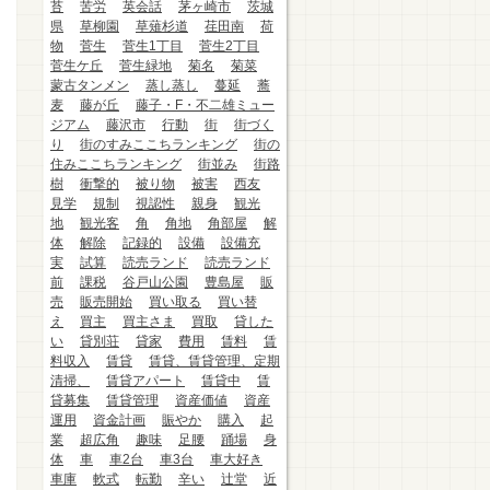
苔
苦労
英会話
茅ヶ崎市
茨城
県
草柳園
草薙杉道
荏田南
荷
物
菅生
菅生1丁目
菅生2丁目
菅生ケ丘
菅生緑地
菊名
菊菜
蒙古タンメン
蒸し蒸し
蔓延
蕎
麦
藤が丘
藤子・F・不二雄ミュー
ジアム
藤沢市
行動
街
街づく
り
街のすみここちランキング
街の
住みここちランキング
街並み
街路
樹
衝撃的
被り物
被害
西友
見学
規制
視認性
親身
観光
地
観光客
角
角地
角部屋
解
体
解除
記録的
設備
設備充
実
試算
読売ランド
読売ランド
前
課税
谷戸山公園
豊島屋
販
売
販売開始
買い取る
買い替
え
買主
買主さま
買取
貸した
い
貸別荘
貸家
費用
賃料
賃
料収入
賃貸
賃貸、賃貸管理、定期
清掃、
賃貸アパート
賃貸中
賃
貸募集
賃貸管理
資産価値
資産
運用
資金計画
賑やか
購入
起
業
超広角
趣味
足腰
踊場
身
体
車
車2台
車3台
車大好き
車庫
軟式
転勤
辛い
辻堂
近