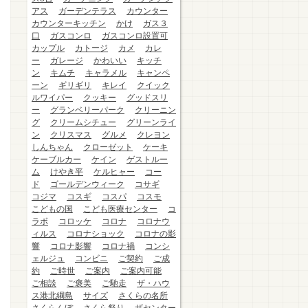
アス
ガーデンテラス
カウンター
カウンターキッチン
かけ
ガス３
口
ガスコンロ
ガスコンロ設置可
カップル
カトージ
カメ
カレ
ー
ガレージ
かわいい
キッチ
ン
キムチ
キャラメル
キャンペ
ーン
ギリギリ
キレイ
クイック
ルワイパー
クッキー
グッドスリ
ー
グランベリーパーク
クリーニン
グ
クリームシチュー
グリーンライ
ン
クリスマス
グルメ
クレヨン
しんちゃん
クローゼット
ケーキ
ケーブルカー
ケイン
ゲストルー
ム
けやき平
ケルヒャー
コー
ド
ゴールデンウィーク
コサギ
コジマ
コスギ
コスパ
コスモ
こどもの国
こども医療センター
コ
ラボ
コロッケ
コロナ
コロナウ
ィルス
コロナショック
コロナの影
響
コロナ影響
コロナ禍
コンシ
ェルジュ
コンビニ
ご契約
ご成
約
ご時世
ご案内
ご案内可能
ご相談
ご褒美
ご馳走
ザ・ハウ
ス港北綱島
サイズ
さくらの名所