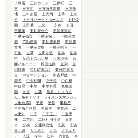
ノ鳥居
三井ホーム
三保町
三
方
三方向
三方向角部屋
三方角
地
三軒茶屋
上大岡
上手
上永
谷
上永谷パーク・ホームズ
上野公
園
上野毛
上陸
下永谷
下田
不動産
不動産仲介
不動産売却
不動産売買
不動産探し
不動産検
索
不動産業
不動産業界
不動産
業者
不動産買取
不動産購入
不
忍池
世帯
世田谷区
世界
世界
中
丘の上のパン屋
丘陵地帯
両
面バルコニー
両面道路
並列
並
列駐車
並列駐車2台
並列駐車３
台
中古マンション
中古戸建
中
型犬
中央林間
中学校
中白根
中目黒
中華
中華料理
丸亀製
麵
久末
九葉
亀有，りょうさ
ん，亀有アリオ，ライオンズマンショ
ン亀有第3
予定
予算
事務所
事務所付住居
事業主
事業用
二
人乗り
二子
二子玉川
二重天
井
二重床
二駅利用可能
五本
木
交換
交通利便性
京急
京浜
東北線
人は武士
人気
人気エリ
ア
人流
今年
仕事
代官山
令