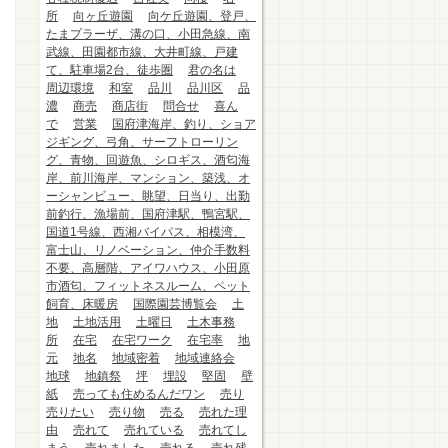
所
向ヶ丘遊園
向ケ丘遊園、登戸、
たまプラーザ、溝の口、小田急線、南
武線、田園都市線、大井町線、戸建
て、駐車場2台、徒歩圏
君の名は
周辺環境
和室
品川
品川区
品
濃
商売
商店街
問合せ
喜ん
で
営業
国府津海岸、釣り、ショア
ジギング、弓角、サーフトローリン
グ、青物、回遊魚、シロギス、酒匂海
岸、前川海岸、マンション、築浅、オ
ーシャンビュー、眺望、日当り、出勤
前釣行、漁場前、国府津駅、鴨宮駅、
国道1号線、西湘バイパス、相模湾、
富士山、リノベーション、仲介手数料
不要、高層階、アイワハウス、小田原
市酒匂、フィットネスルーム、ペット
飼育、床暖房
国際園芸博覧会
土
地
土地活用
土曜日
土木事務
所
在宅
在宅ワーク
在宅率
地
元
地名
地域密着
地域連絡会
地球
地鎮祭
坪
埋設
堅固
壁
紙
売っても住めるんだワン
売り
売りたい
売り物
売る
売れた理
由
売れて
売れている
売れてし