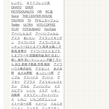
レンゲ）
ＮＴＴフレッツ光
OHAYO
OVER
PETITDOUNUTS
QR
RC造
Suica
THE CENTER HOUSE
TSUTAYA
TV
TVモニターフォン
Twitter
ULTRA
ViTO COFFEE
YCAT
YOTSUBAKO
YouTube
アーバンヒルズ
アーバンフォルム
アイス
あいたい
アイランドキッチ
ン
アイワハウス
アイワハウス.セ
ンチュリー21.たまプラ.高津.台風.二子
新地.多摩川
アイワハウス.たまプラ.
たまプラーザ.田園都市線.急行.住まい
探し.条件.安い.マンション.戸建て.子ど
も.自立.老後.不動産.売買.相談
アイワ
ハウス株式会社
アクセント
あざみ
野
あざみ野駅
あっという間
ア
ップル
アドバイス
アパート
ア
フター
アプラス
アメリカンレスト
ラン
アルヒ
アンパンマン
イク
スピアリ
いくら
イケア
いすゞ
自動車
イタリアン・グレイハウン
ド
いちご
いちごのデニッシュ
イトーヨーカ堂
イメージ
イルミネ
ーション
インスタ
インターネッ