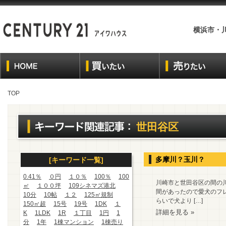
横浜市・
TOP
世田谷区
多摩川？玉川？
[キーワード一覧]
0.41％
０円
１０％
100％
100
川崎市と世田谷区の間の
㎡
１００坪
109シネマズ港北
間があったので愛犬のフ
10分
10帖
１２
125㎡規制
らいで犬より […]
150㎡超
15号
19号
1DK
１
詳細を見る »
K
1LDK
1R
１丁目
1円
1
分
1年
1棟マンション
1棟売り