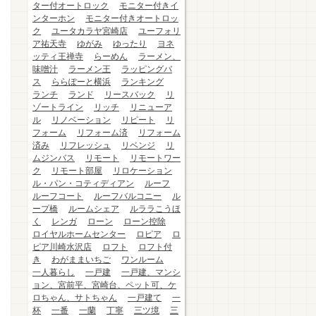
ター付オートロック
モニター付きイ
ンターホン
モニター付きオートロッ
ク
ユータカラヤ宮崎店
ユーフォリ
ア祐天寺
ゆがみ
ゆったり
ヨネ
ッティ王禅寺
らーめん
ラーメン、
味噌汁
ラーメン王
ラッピングバ
ス
ららぽーと横浜
ランキング
ランチ
ランド
リースバック
リ
ゾートライン
リッチ
リニューア
ル
リノベーション
リピート
リ
フォーム
リフォーム済
リフォーム
済み
リフレッシュ
リベンジ
リ
ムジンバス
リモート
リモートワー
ク
リモート部屋
リロケーション
ル・パン・コティディアン
ルーフ
ルーフコート
ルーフバルコニー
ル
ープ橋
ルームシェア
ルララこうほ
く
レンガ
ローン
ローン控除
ロイヤルホームセンター
ロピア
ロ
ピア川崎水沢店
ロフト
ロフト付
き
わがままいちご
ワンルーム
一人暮らし
一戸建
一戸建、マンシ
ョン、宮前平、宮崎台、ペット可、ケ
ロちゃん、サトちゃん
一戸建て
一
杯
一番
一蘭
丁寧
三ツ境
三