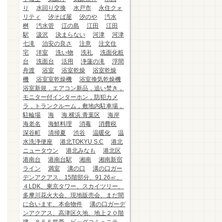
り
水回り交換
水戸市
永住クォ
リティ
汐そば屋
汐のや
汚水
桝
汚水管
江の島
江田
江田
駅
汲沢
決まらない
河津
河津
七滝
治安の良さ
注意
注文住
宅
洋室
洗い物
洗礼
洗面化粧
台
洗面台
活用
浄蓮の滝
浮間
舟渡
浴室
浴室乾燥
浴室乾燥
機
浴室室乾燥機
浴室換気乾燥機
浴室新規，エアコン新品，追い焚き，
モニター付インターホン，防犯カメ
ラ，トランクルーム，敷地内駐車場，
駐輪場
海
海.横浜.青葉区
海岸
海老名
海鮮料理
消毒
消費税
深谷町
清掃夏
渋谷
温暖化
温
水洗浄便座
港北TOKYU S.C
港北
ニュータウン
港北みなも
港北区
港南台
港南台駅
湘南
湘南新宿
ライン
満室
溝の口
溝の口ガー
デンアクアス、15階部分、91.26㎡、
４LDK、東京タワー、スカイツリー、
多摩川花火大会、現地販売会、まだ間
に合います、本命物件
溝の口ガーデ
ンアクアス、高津区久地、地上２０階