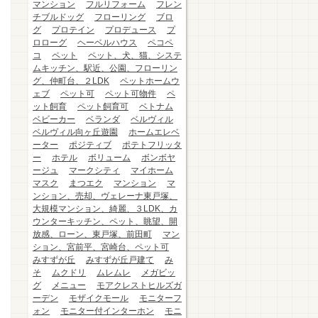
マンション
フルリフォーム
フレン
チブルドッグ
フローリング
ブロ
グ
プロテイン
プロデュース
プ
ロローグ
ヘーベルハウス
ペコペ
コ
ペット
ペット、犬、猫、システ
ムキッチン、駅近、公園、フローリン
グ、仲町台、２LDK
ペットホームウ
ェブ
ペット可
ペット可物件
ペ
ット飼育
ペット飼育可
ベトナム
ベビーカー
ベランダ
ベルヴィル
ベルヴィル向ヶ丘遊園
ホームエレベ
ーター
ポジティブ
ポテトフリッタ
ー
ホテル
ボリューム
ボンボヤ
ージュ
マークシティ
マイホーム
マスク
まつエク
マンション
マ
ンション、売却、ヴェレーナ東戸塚、
大規模マンション、綺麗、３LDK、カ
ウンターキッチン、ペット、眺望、開
放感、ローン、東戸塚、前田町
マン
ション、宮前平、宮崎台、ペット可
みすずが丘
みすずが丘戸建て
み
そ
ムクドリ
ムレムレ
メガビッ
グ
メニュー
モアクレストヒルズガ
ーデン
モザイクモール
モニターフ
ォン
モニター付インターホン
モニ