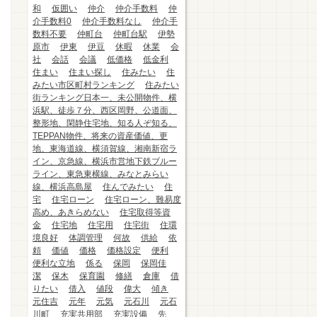
和
仮囲い
仲介
仲介手数料
仲
介手数料0
仲介手数料なし
仲介手
数料不要
仲町台
仲町台駅
伊勢
原市
伊東
伊豆
休暇
休業
会
社
会話
会議
低価格
低金利
住まい
住まい探し
住みたい
住
みたい市区町村ランキング
住みたい
街ランキング日本一、未公開物件、横
浜駅、徒歩７分、西区岡野、公道面、
整形地、閑静住宅地、知る人ぞ知る、
TEPPAN物件、将来の資産価値、更
地、東海道線、横須賀線、湘南新宿ラ
イン、京急線、横浜市営地下鉄ブルー
ライン、東急東横線、みなとみらい
線、横浜高島屋
住んでみたい
住
宅
住宅ローン
住宅ローン、難易度
高め、あきらめない
住宅取得等資
金
住宅地
住宅用
住宅街
住環
境良好
体調管理
何故
供給
依
頼
価値
価格
価格設定
便利
便利な立地
係る
保岡
保岡佳
潔
保木
保育園
修繕
倉庫
借
りたい
借入
値段
偉大
傾き
元住吉
元年
元気
元石川
元石
川町
充実共用部
充実設備
先