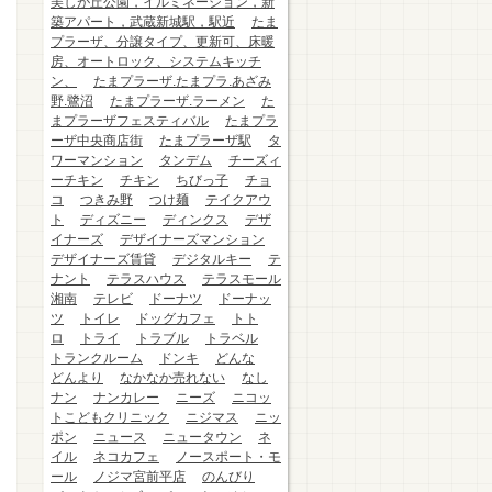
美しが丘公園，イルミネーション，新
築アパート，武蔵新城駅，駅近
たま
プラーザ、分譲タイプ、更新可、床暖
房、オートロック、システムキッチ
ン、
たまプラーザ.たまプラ.あざみ
野.鷺沼
たまプラーザ.ラーメン
た
まプラーザフェスティバル
たまプラ
ーザ中央商店街
たまプラーザ駅
タ
ワーマンション
タンデム
チーズィ
ーチキン
チキン
ちびっ子
チョ
コ
つきみ野
つけ麺
テイクアウ
ト
ディズニー
ディンクス
デザ
イナーズ
デザイナーズマンション
デザイナーズ賃貸
デジタルキー
テ
ナント
テラスハウス
テラスモール
湘南
テレビ
ドーナツ
ドーナッ
ツ
トイレ
ドッグカフェ
トト
ロ
トライ
トラブル
トラベル
トランクルーム
ドンキ
どんな
どんより
なかなか売れない
なし
ナン
ナンカレー
ニーズ
ニコッ
トこどもクリニック
ニジマス
ニッ
ポン
ニュース
ニュータウン
ネ
イル
ネコカフェ
ノースポート・モ
ール
ノジマ宮前平店
のんびり