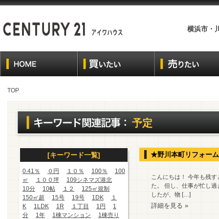
横浜市・
TOP
予定
★野川本町リフォーム
[キーワード一覧]
0.41％
０円
１０％
100％
100
こんにちは！ 今年も残す
㎡
１００坪
109シネマズ港北
た。 但し、仕事が忙し過
10分
10帖
１２
125㎡規制
したが、物 […]
150㎡超
15号
19号
1DK
１
詳細を見る »
K
1LDK
1R
１丁目
1円
1
分
1年
1棟マンション
1棟売り