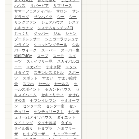
さくらんぼ
さくら祭り
ザセンター
ハウス
サバービア
サブリース
サマーフェスティバル
サロン
サン
ドラッグ
サンハイツ
シー
シー
リングファン
シェアハウス
システ
ムキッチン
システムキッチン3口
じっくり
ジッパー
ジム
シャン
プードレッサー
シュガーラッシュオ
ンライン
ショッピングモール
シル
バーウイーク
スーパー
スーパー生
鮮館TAIGA
スープ
スーモ
スイ
ーツ
スカイツリー見
スカイバルコ
ニー
スカパー
すすき野
スタジ
オタイプ
ステンレスボトル
スポー
ツ
スポット
すまい
すまい給付
金
スマホ
セール
セールス
セ
ールスポイント
セカンドハウス
セ
キスイハイム
セキュリティ
せせら
ぎ公園
セブンイレブン
セミオープ
ン
センター北
センター南
セン
チュリー
センチュリー２１
センチ
ュリー21アイワハウス
ダイエット
タイミング
タイヤ置場
タイル
タイル張り
たまプラ
たまプラー
ザ
たまプラーザ，
たまプラーザ，