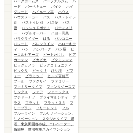
パークホームズ
パーソナルジム
ハ
ード
バーベキュー
バイク
ハイ
グレード
ハイルーフ車
ハウス
ハウスメーカー
バス
バス・トイレ
別
バストイレ別
バス便
バス
停
ハッシュドポテト
パティスリ
ー
バブルオーバー
ハヨー乳業
パラグライダー
はる
バルコニー
パレード
バレンタイン
ハローキテ
ィ
パン
ハンバーグ
パン屋
ビ
ーコルセアーズ
ビートたけし
ビア
ガーデン
ピカピカ
ビタミンママ
ビックカメラ
ビッグコミュニティ
ビックリ
ピッタリ
ひな壇
ビフ
ォー
ピラミッド
ヒルズ宮前平
プール
ファクサイ
ファミリー
ファミリータイプ
ファンタジースプ
リングス
フェア
フェニックス
プチドーナツ
プライマルシティ
プ
ラス
フラット
フラット３５
フ
リープラン
フリーレント
フル
ブルーライン
フルリノベーション、
リノベーション、スタジオタイプ、鷺
沼、東急田園都市線、エレベーター、
角部屋、鷺沼有馬スカイマンション