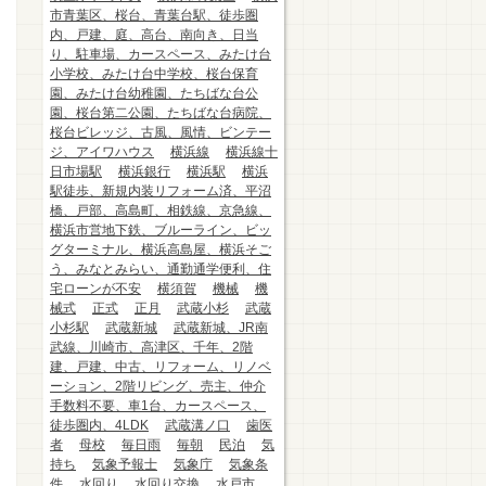
市青葉区、桜台、青葉台駅、徒歩圏
内、戸建、庭、高台、南向き、日当
り、駐車場、カースペース、みたけ台
小学校、みたけ台中学校、桜台保育
園、みたけ台幼稚園、たちばな台公
園、桜台第二公園、たちばな台病院、
桜台ビレッジ、古風、風情、ビンテー
ジ、アイワハウス
横浜線
横浜線十
日市場駅
横浜銀行
横浜駅
横浜
駅徒歩、新規内装リフォーム済、平沼
橋、戸部、高島町、相鉄線、京急線、
横浜市営地下鉄、ブルーライン、ビッ
グターミナル、横浜高島屋、横浜そご
う、みなとみらい、通勤通学便利、住
宅ローンが不安
横須賀
機械
機
械式
正式
正月
武蔵小杉
武蔵
小杉駅
武蔵新城
武蔵新城、JR南
武線、川崎市、高津区、千年、2階
建、戸建、中古、リフォーム、リノベ
ーション、2階リビング、売主、仲介
手数料不要、車1台、カースペース、
徒歩圏内、4LDK
武蔵溝ノ口
歯医
者
母校
毎日雨
毎朝
民泊
気
持ち
気象予報士
気象庁
気象条
件
水回り
水回り交換
水戸市