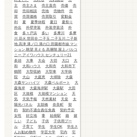
れました
売れる
売れ残る
売
主
売主さま
売主直売
売価
売
却
売却相談
売地
売物件
売
買
売買価格
売買取引
変動金
利
夏
夏季休暇
夏日
夏祭り
外出
外壁塗装
外装塗装済
外
食
多々戸浜
多い
多摩川
多摩
川.花火.世田谷.二子玉.二子玉川.二子新
地.高津.溝ノ口.溝の口.田園都市線.マン
ション.眺望.見える.高層階.屋上.バルコ
ニー.アイワハウス.センチュリー21
多頭
大事
大会
大切
大口
大
和
大和ハウス
大和市
大和市下
鶴間
大型収納
大型車
大学病
院
大山
大庭恵
大掃除
大森
大森サンハイツ
大森ベルポート
大
森海岸
大森海岸駅
大森駅
大田
区
大規模
大規模マンション
天
気
天気予報
天然素材
天皇
太
陽光パネル
太鼓橋
奈良町
契
約
契約不適合責任免責
契約予定
女性
好立地
妻
始発駅
娘
嬉
しい
子ども
子供
子供用プー
ル
子育て
学生
学生OK
学生さ
んお勧め物件
学芸大学
宅内
宅