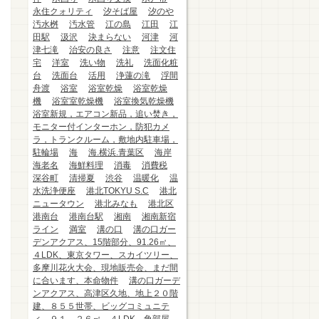
永住クォリティ
汐そば屋
汐のや
汚水桝
汚水管
江の島
江田
江
田駅
汲沢
決まらない
河津
河
津七滝
治安の良さ
注意
注文住
宅
洋室
洗い物
洗礼
洗面化粧
台
洗面台
活用
浄蓮の滝
浮間
舟渡
浴室
浴室乾燥
浴室乾燥
機
浴室室乾燥機
浴室換気乾燥機
浴室新規，エアコン新品，追い焚き，
モニター付インターホン，防犯カメ
ラ，トランクルーム，敷地内駐車場，
駐輪場
海
海.横浜.青葉区
海岸
海老名
海鮮料理
消毒
消費税
深谷町
清掃夏
渋谷
温暖化
温
水洗浄便座
港北TOKYU S.C
港北
ニュータウン
港北みなも
港北区
港南台
港南台駅
湘南
湘南新宿
ライン
満室
溝の口
溝の口ガー
デンアクアス、15階部分、91.26㎡、
４LDK、東京タワー、スカイツリー、
多摩川花火大会、現地販売会、まだ間
に合います、本命物件
溝の口ガーデ
ンアクアス、高津区久地、地上２０階
建、８５５世帯、ビッグコミュニテ