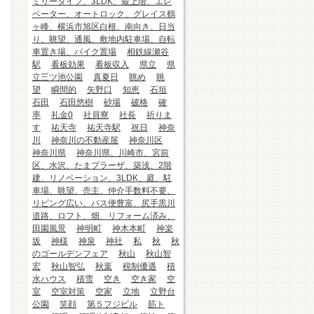
ミリータイプ、3LDK、最上階、エレ
ベーター、オートロック、グレイス鶴
ヶ峰、横浜市旭区白根、南向き、日当
り、眺望、通風、敷地内駐車場、自転
車置き場、バイク置場
相鉄線瀬谷
駅
看板効果
看板収入
県立
県
立三ツ池公園
真夏日
眺め
眺
望
瞬間的
矢野口
知恵
石垣
石田
石田悠樹
砂場
破格
確
率
礼金0
社員寮
社長
祈りま
す
祐天寺
祐天寺駅
祝日
神奈
川
神奈川の不動産屋
神奈川区
神奈川県
神奈川県、川崎市、宮前
区、水沢、たまプラーザ、築浅、2階
建、リノベーション、3LDK、庭、駐
車場、眺望、売主、仲介手数料不要、
リビング広い、バス便豊富、尻手黒川
道路、ロフト、畑、リフォーム済み、
田園風景
神明町
神木本町
神楽
坂
神様
神泉
神社
私
秋
秋
のゴールデンフェア
秋山
秋山智
宏
秋山智弘
秋葉
税制優遇
積
水ハウス
積雪
空き
空き家
空
室
空室対策
空家
立地
立野台
公園
笑顔
第５フジビル
筋ト