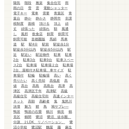
陽気
階段
雅楽
集合住宅
雨
雨の日
雪
雲
電動シャッター
電子キー
電車
需要
青葉区
青
葉台
静か
静かさ
静岡市
非課
税制度
面積
頂ける
頂上
頑
丈
頑張った
頑張れ
額
風通
し
風邪
飲食店
飼育
飼育可
飼育可能
首都圏版
馬絹
馬車
道
駅
駅4分
駅前
駅徒歩1分
駅徒歩3分以内
駅徒歩5分以内
駅
近
駅近い
駅近物件
駐車
駐車
2台
駐車3台
駐車9台
駐車スペー
ス2台
駐車場
駐車場２台
駐車場
2台、屋根付き駐車場、車サイズ
駐
車場付
駐輪
駐輪場
高い
高く
売りたい
高く売却
高低差
高
値
高台
高島
高島台
高津
高
津区
高津区千年
高津駅
高級
高級住宅
高級住宅街
高速インター
ネット
高額
高齢者
鬼
鬼怒川
決壊
魅力
鯉
鳥
鳩サブレ―
鴨居
鴨居の石畳
鶴川
鶴見
鶴
見区
鶴間
鷺沼
鷺沼、徒歩圏、
分譲、２LDK、リノベーション、
鷺
沼小学校
鷺沼駅
麵屋
麺
麻生