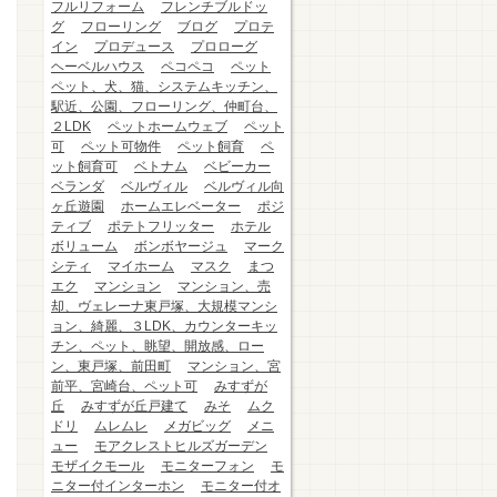
フルリフォーム
フレンチブルドッ
グ
フローリング
ブログ
プロテ
イン
プロデュース
プロローグ
ヘーベルハウス
ペコペコ
ペット
ペット、犬、猫、システムキッチン、
駅近、公園、フローリング、仲町台、
２LDK
ペットホームウェブ
ペット
可
ペット可物件
ペット飼育
ペ
ット飼育可
ベトナム
ベビーカー
ベランダ
ベルヴィル
ベルヴィル向
ヶ丘遊園
ホームエレベーター
ポジ
ティブ
ポテトフリッター
ホテル
ボリューム
ボンボヤージュ
マーク
シティ
マイホーム
マスク
まつ
エク
マンション
マンション、売
却、ヴェレーナ東戸塚、大規模マンシ
ョン、綺麗、３LDK、カウンターキッ
チン、ペット、眺望、開放感、ロー
ン、東戸塚、前田町
マンション、宮
前平、宮崎台、ペット可
みすずが
丘
みすずが丘戸建て
みそ
ムク
ドリ
ムレムレ
メガビッグ
メニ
ュー
モアクレストヒルズガーデン
モザイクモール
モニターフォン
モ
ニター付インターホン
モニター付オ