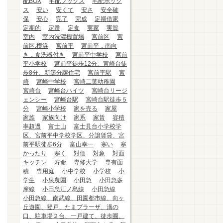
配BOX
宅配ブックス
宅配ボック
ス
安い
安くて
安さ
安全確
保
安心
完了
完成
定期借家
定期的
定番
定食
実家
実質
室内
室内洗濯機置場
宮前区
宮
前区.横浜
宮前平
宮前平，南向
き，食洗器付き
宮前平中学校
宮前
平小学校
宮前平徒歩12分、宮崎台徒
歩8分、新築分譲住宅
宮前平駅
宮
崎
宮崎中学校
宮崎二葉幼稚園
宮崎台
宮崎台ハイツ
宮崎台リージ
ェンシー
宮崎台駅
宮崎台駅徒歩５
分
宮崎小学校
家を売る
家屋
家族
家族向け
家系
家賃
容積
率超過
富士山
富士見台小学校学
区、宮前平中学校学区、分譲賃貸、宮
前平駅徒歩6分
富山幸一
寒い
寒
かったり
寒く
対価
対象
対面
キッチン
寿命
専修大学
専有面
積
専用庭
小中学校
小学校
小
学生
小泉農園
小田急
小田急多
摩線
小田急江ノ島線
小田急線
小田急線、南武線、田園都市線、向ヶ
丘遊園、登戸、たまプラーザ、溝の
口、駐車場２台、一戸建て、徒歩圏、