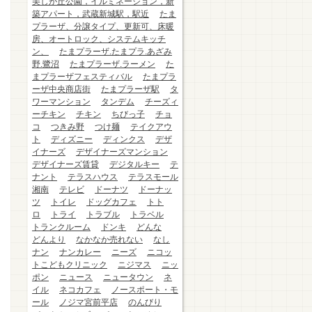
美しが丘公園，イルミネーション，新
築アパート，武蔵新城駅，駅近
たま
プラーザ、分譲タイプ、更新可、床暖
房、オートロック、システムキッチ
ン、
たまプラーザ.たまプラ.あざみ
野.鷺沼
たまプラーザ.ラーメン
た
まプラーザフェスティバル
たまプラ
ーザ中央商店街
たまプラーザ駅
タ
ワーマンション
タンデム
チーズィ
ーチキン
チキン
ちびっ子
チョ
コ
つきみ野
つけ麺
テイクアウ
ト
ディズニー
ディンクス
デザ
イナーズ
デザイナーズマンション
デザイナーズ賃貸
デジタルキー
テ
ナント
テラスハウス
テラスモール
湘南
テレビ
ドーナツ
ドーナッ
ツ
トイレ
ドッグカフェ
トト
ロ
トライ
トラブル
トラベル
トランクルーム
ドンキ
どんな
どんより
なかなか売れない
なし
ナン
ナンカレー
ニーズ
ニコッ
トこどもクリニック
ニジマス
ニッ
ポン
ニュース
ニュータウン
ネ
イル
ネコカフェ
ノースポート・モ
ール
ノジマ宮前平店
のんびり