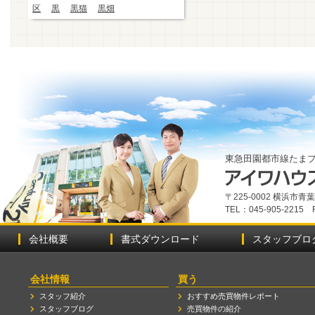
区
黒
黒猫
黒畑
東急田園都市線たま
〒225-0002 横浜市
TEL：045-905-2215 
会社概要
書式ダウンロード
スタッフブロ
会社情報
買う
スタッフ紹介
おすすめ売買物件レポート
スタッフブログ
売買物件の紹介