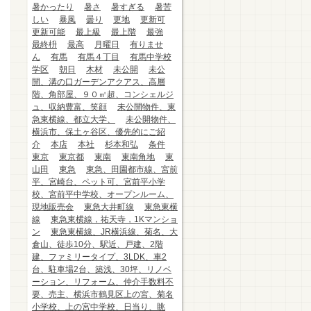
暑かったり
暑さ
暑すぎる
暑苦
しい
暴風
曇り
更地
更新可
更新可能
最上級
最上階
最強
最終枡
最高
月曜日
有りませ
ん
有馬
有馬４丁目
有馬中学校
学区
朝日
木材
未公開
未公
開、溝の口ガーデンアクアス、高層
階、角部屋、９０㎡超、コンシェルジ
ュ、収納豊富、笑顔
未公開物件、東
急東横線、都立大学、
未公開物件、
横浜市、保土ヶ谷区、優先的にご紹
介
本店
本社
杉本和弘
条件
東京
東京都
東南
東南角地
東
山田
東急
東急、田園都市線、宮前
平、宮崎台、ペット可、宮前平小学
校、宮前平中学校、オープンルーム、
現地販売会
東急大井町線
東急東横
線
東急東横線，祐天寺，1Kマンショ
ン
東急東横線、JR横浜線、菊名、大
倉山、徒歩10分、駅近、戸建、2階
建、ファミリータイプ、3LDK、車2
台、駐車場2台、築浅、30坪、リノベ
ーション、リフォーム、仲介手数料不
要、売主、横浜市鶴見区上の宮、菊名
小学校、上の宮中学校、日当り、眺