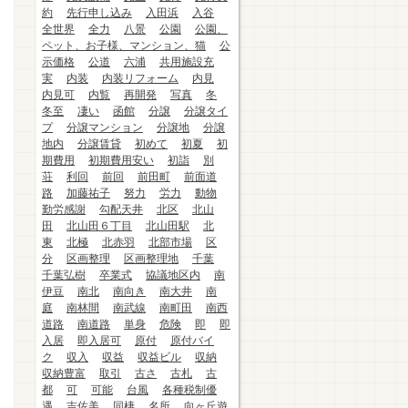
約
先行申し込み
入田浜
入谷
全世界
全力
八景
公園
公園、
ペット、お子様、マンション、猫
公
示価格
公道
六浦
共用施設充
実
内装
内装リフォーム
内見
内見可
内覧
再開発
写真
冬
冬至
凄い
函館
分譲
分譲タイ
プ
分譲マンション
分譲地
分譲
地内
分譲賃貸
初めて
初夏
初
期費用
初期費用安い
初詣
別
荘
利回
前回
前田町
前面道
路
加藤祐子
努力
労力
動物
勤労感謝
勾配天井
北区
北山
田
北山田６丁目
北山田駅
北
東
北極
北赤羽
北部市場
区
分
区画整理
区画整理地
千葉
千葉弘樹
卒業式
協議地区内
南
伊豆
南北
南向き
南大井
南
庭
南林間
南武線
南町田
南西
道路
南道路
単身
危険
即
即
入居
即入居可
原付
原付バイ
ク
収入
収益
収益ビル
収納
収納豊富
取引
古さ
古札
古
都
可
可能
台風
各種税制優
遇
吉佐美
同棲
名所
向ヶ丘遊