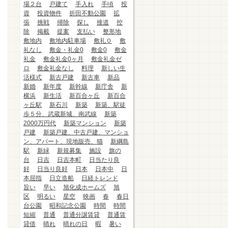
場２台
戸建て
手入れ
手頃
投
資
投資物件
折田不動公園
拡
張
挑戦
掃除
探し
接道
控
除
掲載
提案
支払い
整形地
敷地内
敷地内駐車場
敷礼０
敷
礼なし
敷金・礼金0
敷金0
敷金
礼金
敷金礼金0ヶ月
敷金礼金ゼ
ロ
敷金礼金なし
料理
新しい生
活様式
新古戸建
新古車
新品
新婚
新年度
新幹線
新庁舎
新
横浜
新生活
新百合ヶ丘
新百合
ヶ丘駅
新石川
新築
新築、駅徒
歩５分、武蔵新城、南武線
新築
2000万円代
新築マンション
新築
戸建
新築戸建、中古戸建、マンショ
ン、アパート、現地販売、猫
新綱島
駅
新緑
新規募集
施設
旗の
台
日吉
日吉本町
日当たり良
好
日当り良好
日本
日本中
日
本屈指
日立造船
日経トレンド
旨い
早い
旭化成ホームズ
旭
区
明るい
星空
映画
春
春日
台公園
昭和記念公園
時間
時間
短縮
普通
普通分譲賃貸
普通賃
貸借
晴れ
晴れの日
暇
暑い