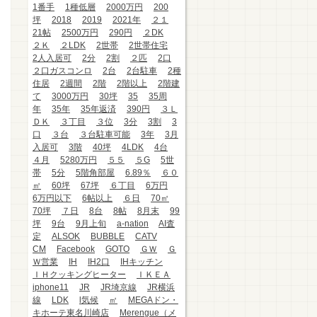
1番手
1種低層
2000万円
200
坪
2018
2019
2021年
２１
21帖
2500万円
290円
２DK
２Ｋ
２LDK
2世帯
2世帯住宅
2人入居可
2分
2割
２匹
2口
２口ガスコンロ
2台
2台駐車
2種
住居
2週間
2階
2階以上
2階建
て
3000万円
30坪
35
35周
年
35年
35年返済
390円
３Ｌ
ＤＫ
３丁目
３位
3分
3割
3
口
３台
３台駐車可能
3年
3月
入居可
3階
40坪
4LDK
4台
４月
5280万円
５５
５G
5世
帯
5分
5階角部屋
6.89％
６０
㎡
60坪
67坪
６丁目
6万円
6万円以下
6帖以上
６日
70㎡
70坪
７日
8台
8帖
8月末
99
坪
9台
9月上旬
a-nation
AI査
定
ALSOK
BUBBLE
CATV
CM
Facebook
GOTO
ＧＷ
Ｇ
Ｗ営業
IH
IH2口
IHキッチン
ＩＨクッキングヒーター
ＩＫＥＡ
iphone11
JR
JR埼京線
JR横浜
線
LDK
l気候
㎡
MEGAドン・
キホーテ東名川崎店
Merengue（メ