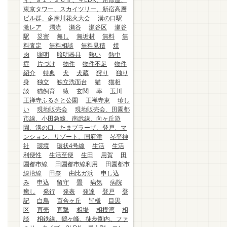
ィ、９１．２６㎡、４LDK、角部屋、
東京タワー、スカイツリー、新宿高層
ビル群、多摩川花火大会
溝の口駅
激レア
濁流
瀬谷
瀬谷区
瀬谷
駅
災害
無し
無垢材
無料
無
料査定
無料相談
無料見積
焼
肉
照明
照明器具
熱い
熱中
症
片づけ
物件
物件不足
物件
紹介
特典
犬
犬蔵
狩り
独り
身
独立
独立洗面台
猫
猫相
談
猫飼育
猿
玄関
率
玉川
王禅寺ふるさと公園
王禅寺東
珍し
い
現地販売会
現地販売会、田園都
市線、小田急線、南武線、向ヶ丘遊
園、溝の口、たまプラーザ、登戸、マ
ンション、リゾート、国府津
琴平神
社
環境
環状4号線
生活
生活
利便性
生活至便
生田
用賀
田
園都市線
田園都市線利用
田園都市
線沿線
田奈
由比ガ浜
申し込
み
申込
留守
畳
病気
病院
癒し
発行
発表
発達
登戸
登
記
白鳥
百合ヶ丘
皆様
目黒
区
直売
直撃
相場
相模湾
相
談
相鉄線、鶴ヶ峰、徒歩圏内、ファ