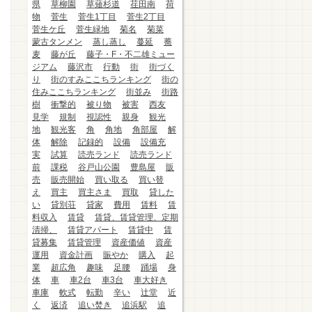
県
草柳園
草薙杉道
荏田南
荷
物
菅生
菅生1丁目
菅生2丁目
菅生ケ丘
菅生緑地
菊名
菊菜
蒙古タンメン
蒸し蒸し
蔓延
蕎
麦
藤が丘
藤子・F・不二雄ミュー
ジアム
藤沢市
行動
街
街づく
り
街のすみここちランキング
街の
住みここちランキング
街並み
街路
樹
衝撃的
被り物
被害
西友
見学
規制
視認性
親身
観光
地
観光客
角
角地
角部屋
解
体
解除
記録的
設備
設備充
実
試算
読売ランド
読売ランド
前
課税
谷戸山公園
豊島屋
販
売
販売開始
買い取る
買い替
え
買主
買主さま
買取
貸した
い
貸別荘
貸家
費用
賃料
賃
料収入
賃貸
賃貸、賃貸管理、定期
清掃、
賃貸アパート
賃貸中
賃
貸募集
賃貸管理
資産価値
資産
運用
資金計画
賑やか
購入
起
業
超広角
趣味
足腰
踊場
身
体
車
車2台
車3台
車大好き
車庫
軟式
転勤
辛い
辻堂
近
く
返済
追い焚き
追浜駅
追