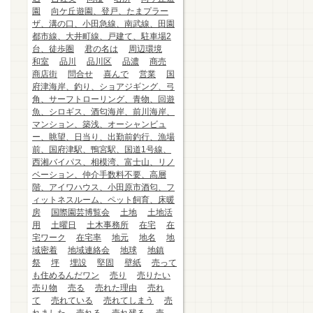
園
向ケ丘遊園、登戸、たまプラー
ザ、溝の口、小田急線、南武線、田園
都市線、大井町線、戸建て、駐車場2
台、徒歩圏
君の名は
周辺環境
和室
品川
品川区
品濃
商売
商店街
問合せ
喜んで
営業
国
府津海岸、釣り、ショアジギング、弓
角、サーフトローリング、青物、回遊
魚、シロギス、酒匂海岸、前川海岸、
マンション、築浅、オーシャンビュ
ー、眺望、日当り、出勤前釣行、漁場
前、国府津駅、鴨宮駅、国道1号線、
西湘バイパス、相模湾、富士山、リノ
ベーション、仲介手数料不要、高層
階、アイワハウス、小田原市酒匂、フ
ィットネスルーム、ペット飼育、床暖
房
国際園芸博覧会
土地
土地活
用
土曜日
土木事務所
在宅
在
宅ワーク
在宅率
地元
地名
地
域密着
地域連絡会
地球
地鎮
祭
坪
埋設
堅固
壁紙
売って
も住めるんだワン
売り
売りたい
売り物
売る
売れた理由
売れ
て
売れている
売れてしまう
売