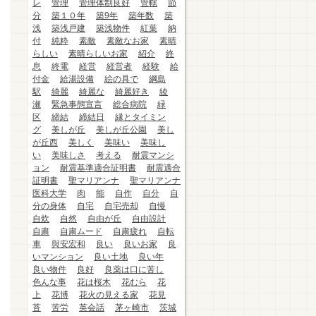
レ
管理
管理体制良好
管轄
節
分
築１０年
築9年
築年数
築
浅
築浅戸建
築浅物件
紅葉
納
付
純粋
素敵
素敵なお家
素晴
らしい
素晴らしいお家
紹介
終
息
終電
経営
経営者
経験
給
付金
給湯設備
絵の具で
綱島
駅
綺麗
綺麗な
綺麗好き
綾
瀬
緊急事態宣言
総合病院
緑
区
締結
締結日
縁とタイミン
グ
美しが丘
美しが丘公園
美し
が丘西
美しく
美味い
美味し
い
美味しさ
考える
耐震マンシ
ョン
耐震基準適合証明書
耐震適合
証明書
聖マリアンナ
聖マリアンナ
医科大学
肉
能
自作
自分
自
分の身体
自宅
自宅売却
自慢
自炊
自然
自由が丘
自由設計
自粛
自粛ムード
自粛疲れ
自転
車
與安宏和
良い
良いお家
良
いマンション
良い土地
良い年
良い物件
良好
良薬は口に苦し
色んな事
花は桜木
花むら
花
上
花博
花火の見える家
花見
苔
苦労
英会話
茅ヶ崎市
茨城