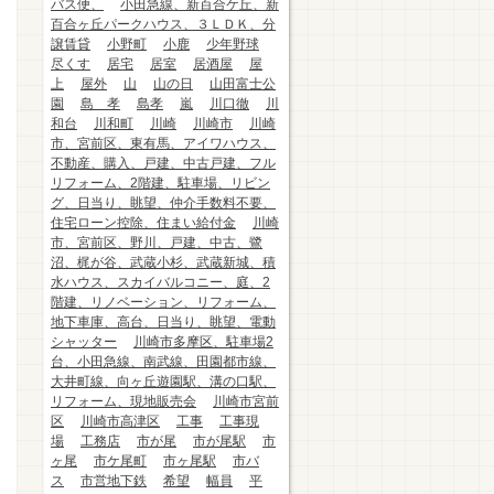
バス便、
小田急線、新百合ケ丘、新
百合ヶ丘パークハウス、３ＬＤＫ、分
譲賃貸
小野町
小鹿
少年野球
尽くす
居宅
居室
居酒屋
屋
上
屋外
山
山の日
山田富士公
園
島 孝
島孝
嵐
川口徹
川
和台
川和町
川崎
川崎市
川崎
市、宮前区、東有馬、アイワハウス、
不動産、購入、戸建、中古戸建、フル
リフォーム、2階建、駐車場、リビン
グ、日当り、眺望、仲介手数料不要、
住宅ローン控除、住まい給付金
川崎
市、宮前区、野川、戸建、中古、鷺
沼、梶が谷、武蔵小杉、武蔵新城、積
水ハウス、スカイバルコニー、庭、2
階建、リノベーション、リフォーム、
地下車庫、高台、日当り、眺望、電動
シャッター
川崎市多摩区、駐車場2
台、小田急線、南武線、田園都市線、
大井町線、向ヶ丘遊園駅、溝の口駅、
リフォーム、現地販売会
川崎市宮前
区
川崎市高津区
工事
工事現
場
工務店
市が尾
市が尾駅
市
ヶ尾
市ケ尾町
市ヶ尾駅
市バ
ス
市営地下鉄
希望
幅員
平