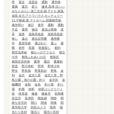
焚
退去
送迎会
通勤
通学路
通風
速完
造り
連休.高津.涼しい.
みなとみらい.第三京浜.娘.子ども.家族.
成長.全力.アイワハウス.センチュリー
21.不動産.家.マイホーム.田園都市線.
連休明け
連日
進学
運動
運動
不足
運用
過信
過信は禁物
道
具
道路
道路高低差
道路高低差
無し
遠出
適合証明書
適用要
件
遮音性能
選ばれた
選ぶ
避
難
郊外
部屋
部屋探し
都内
都営浅草線
都心へのアクセス
都立
大学
都筑ふれあいの丘
都筑区
都筑区荏田南
重厚
重説
重量鉄
骨造
野川本町
野球
野球少年
野生
野良猫
野菜炒め
野鳥
金
利
金沢
金沢八景
金沢八景，野
島公園，海の公園，釣り
金沢区
金
融機関
金額
金魚
釣り堀
釣り
場
釣堀
鉄町
鉄筋コンクリート
造
鉄骨造
鎌倉
鎌倉市
長期優
良住宅
長津田
開放感
閑静
閑
静な住宅街
間口
関係
関東
関
東学院大学
防犯カメラ
限界
陽
当たり良好
陽当り
陽当り良好