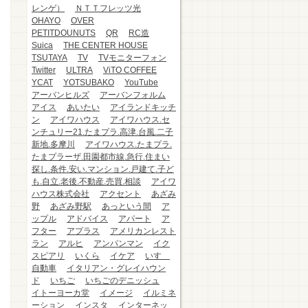
レンゲ）
ＮＴＴフレッツ光
OHAYO
OVER
PETITDOUNUTS
QR
RC造
Suica
THE CENTER HOUSE
TSUTAYA
TV
TVモニターフォン
Twitter
ULTRA
ViTO COFFEE
YCAT
YOTSUBAKO
YouTube
アーバンヒルズ
アーバンフォルム
アイス
あいたい
アイランドキッチ
ン
アイワハウス
アイワハウス.セ
ンチュリー21.たまプラ.高津.台風.二子
新地.多摩川
アイワハウス.たまプラ.
たまプラーザ.田園都市線.急行.住まい
探し.条件.安い.マンション.戸建て.子ど
も.自立.老後.不動産.売買.相談
アイワ
ハウス株式会社
アクセント
あざみ
野
あざみ野駅
あっという間
ア
ップル
アドバイス
アパート
ア
フター
アプラス
アメリカンレスト
ラン
アルヒ
アンパンマン
イク
スピアリ
いくら
イケア
いすゞ
自動車
イタリアン・グレイハウン
ド
いちご
いちごのデニッシュ
イトーヨーカ堂
イメージ
イルミネ
ーション
インスタ
インターネッ