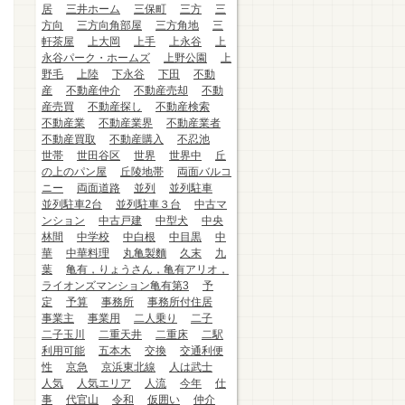
居
三井ホーム
三保町
三方
三
方向
三方向角部屋
三方角地
三
軒茶屋
上大岡
上手
上永谷
上
永谷パーク・ホームズ
上野公園
上
野毛
上陸
下永谷
下田
不動
産
不動産仲介
不動産売却
不動
産売買
不動産探し
不動産検索
不動産業
不動産業界
不動産業者
不動産買取
不動産購入
不忍池
世帯
世田谷区
世界
世界中
丘
の上のパン屋
丘陵地帯
両面バルコ
ニー
両面道路
並列
並列駐車
並列駐車2台
並列駐車３台
中古マ
ンション
中古戸建
中型犬
中央
林間
中学校
中白根
中目黒
中
華
中華料理
丸亀製麵
久末
九
葉
亀有，りょうさん，亀有アリオ，
ライオンズマンション亀有第3
予
定
予算
事務所
事務所付住居
事業主
事業用
二人乗り
二子
二子玉川
二重天井
二重床
二駅
利用可能
五本木
交換
交通利便
性
京急
京浜東北線
人は武士
人気
人気エリア
人流
今年
仕
事
代官山
令和
仮囲い
仲介