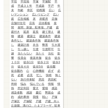
平坦
平坦地
平塚
平塚駅
平
成
平成３１年
平成築
平戸
年
末
年齢
幸区
幼稚園
広い
広
いマンション
広いリビング
広い
庭
広告掲載
床
床暖房
店舗
店舗付住宅
店長
店頭看板
座
間
座間、新築、駐車場、戸建
庭
庭付き
延床
延長
建て替え
建
物
建築
建築士
建築条件
建築
条件なし
建築条件無
建築条件無
し
建築計画
弁当
弊害
引き渡
し
引っ越し
引渡
引渡即可
引
越
当たらない
当たり
当社
影
響
役員会
後楽本舗
徒歩
徒歩
１０分
徒歩1分
徒歩２分
徒歩3
分
徒歩４分
徒歩5分
徒歩圏
徒歩圏内
心
心肺機能
必ず
必
死
必要
必見
忙し
快晴
怖く
ない
急行停車駅
恩田
恩田町
悠樹
悩み
悩んでいる
情報
情
熱
想定利回
愛犬
愛猫
感染
感染者数
感謝
慶応
懇親会
成
約
成約事例
我慢
戦い
戸塚
戸塚区
戸塚駅
戸建
戸建、向ヶ
丘遊園、溝の口、たまプラーザ、駐車