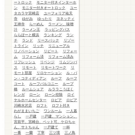
ートロック
モニター付きインターホ
ン
モニター付きオートロック
ユー
タカラヤ宮崎店
ユーフォリア祐天
寺
ゆがみ
ゆったり
ヨネッティ
王禅寺
らーめん
ラーメン、味噌
汁
ラーメン王
ラッピングバス
ららぽーと横浜
ランキング
ラン
チ
ランド
リースバック
リゾー
トライン
リッチ
リニューアル
リノベーション
リピート
リフォー
ム
リフォーム済
リフォーム済み
リフレッシュ
リベンジ
リムジンバ
ス
リモート
リモートワーク
リ
モート部屋
リロケーション
ル・パ
ン・コティディアン
ルーフ
ルーフ
コート
ルーフバルコニー
ループ
橋
ルームシェア
ルララこうほく
レンガ
ローン
ローン控除
ロイ
ヤルホームセンター
ロピア
ロピア
川崎水沢店
ロフト
ロフト付き
わがままいちご
ワンルーム
一人暮
らし
一戸建
一戸建、マンション、
宮前平、宮崎台、ペット可、ケロちゃ
ん、サトちゃん
一戸建て
一杯
一番
一蘭
丁寧
三ツ境
三ノ鳥