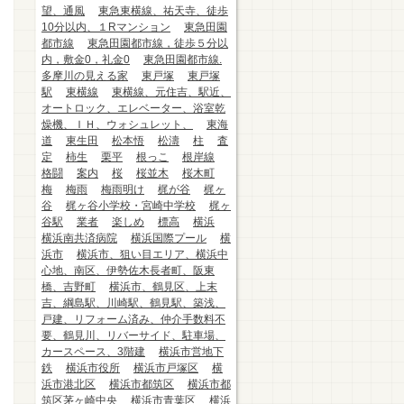
望、通風
東急東横線、祐天寺、徒歩
10分以内、１Rマンション
東急田園
都市線
東急田園都市線，徒歩５分以
内，敷金0，礼金0
東急田園都市線.
多摩川の見える家
東戸塚
東戸塚
駅
東横線
東横線、元住吉、駅近、
オートロック、エレベーター、浴室乾
燥機、ＩＨ、ウォシュレット、
東海
道
東生田
松本悟
松濤
柱
査
定
柿生
栗平
根っこ
根岸線
格闘
案内
桜
桜並木
桜木町
梅
梅雨
梅雨明け
梶が谷
梶ヶ
谷
梶ヶ谷小学校・宮崎中学校
梶ヶ
谷駅
業者
楽しめ
標高
横浜
横浜南共済病院
横浜国際プール
横
浜市
横浜市、狙い目エリア、横浜中
心地、南区、伊勢佐木長者町、阪東
橋、吉野町
横浜市、鶴見区、上末
吉、綱島駅、川崎駅、鶴見駅、築浅、
戸建、リフォーム済み、仲介手数料不
要、鶴見川、リバーサイド、駐車場、
カースペース、3階建
横浜市営地下
鉄
横浜市役所
横浜市戸塚区
横
浜市港北区
横浜市都筑区
横浜市都
筑区茅ヶ崎中央
横浜市青葉区
横浜