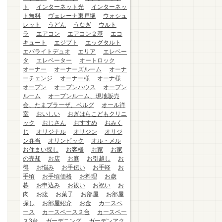
ト
インターネット光
インターネッ
ト無料
ヴェレーナ東戸塚
ウォシュ
レット
うどん
うなぎ
ウルト
ラ
エアコン
エアコン２基
エコ
キュート
エジプト
エッグタルト
エバライトデュオ
エリア
エレベー
タ
エレベーター
オートロック
オーナー
オーナーズルーム
オーナ
ーチェンジ
オーナー様
オーナ様
オープン
オープンハウス
オープン
ルーム
オープンルーム、現地販売
会、たまプラーザ、ベルグ
オール洋
室
おいしい
おぎはらこどもクリニ
ック
おじさん
おすすめ
おみく
じ
オリジナル
オリジン
オリジ
ン弁当
オリンピック
オル・メル
お住まい探し
お客様
お家
お家
の売却
お店
お庭
お引越し
お
得
お悩み
お手伝い
お手軽
お
手頃
お手頃価格
お料理
お歳
暮
お申込み
お祓い
お祝い
お
肉
お腹
お菓子
お部屋
お部屋
探し
お部屋紹介
お金
カースペ
ース
カースペース２台
カースペー
ス3台
ガーデニング
ガーデンアク