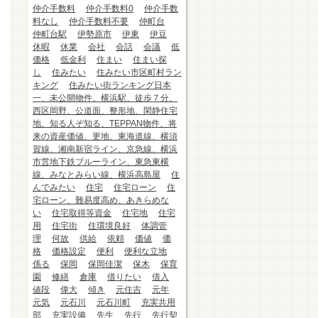
仲介手数料
仲介手数料0
仲介手数
料なし
仲介手数料不要
仲町台
仲町台駅
伊勢原市
伊東
伊豆
休暇
休業
会社
会話
会議
低
価格
低金利
住まい
住まい探
し
住みたい
住みたい市区町村ラン
キング
住みたい街ランキング日本
一、未公開物件、横浜駅、徒歩７分、
西区岡野、公道面、整形地、閑静住宅
地、知る人ぞ知る、TEPPAN物件、将
来の資産価値、更地、東海道線、横須
賀線、湘南新宿ライン、京急線、横浜
市営地下鉄ブルーライン、東急東横
線、みなとみらい線、横浜高島屋
住
んでみたい
住宅
住宅ローン
住
宅ローン、難易度高め、あきらめな
い
住宅取得等資金
住宅地
住宅
用
住宅街
住環境良好
体調管
理
何故
供給
依頼
価値
価
格
価格設定
便利
便利な立地
係る
保岡
保岡佳潔
保木
保育
園
修繕
倉庫
借りたい
借入
値段
偉大
傾き
元住吉
元年
元気
元石川
元石川町
充実共用
部
充実設備
先生
先行
先行契