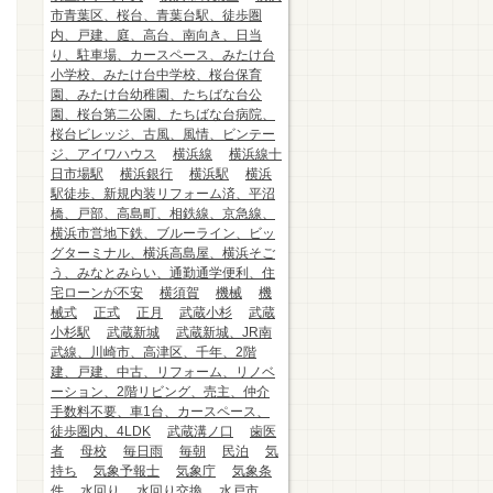
市青葉区、桜台、青葉台駅、徒歩圏
内、戸建、庭、高台、南向き、日当
り、駐車場、カースペース、みたけ台
小学校、みたけ台中学校、桜台保育
園、みたけ台幼稚園、たちばな台公
園、桜台第二公園、たちばな台病院、
桜台ビレッジ、古風、風情、ビンテー
ジ、アイワハウス
横浜線
横浜線十
日市場駅
横浜銀行
横浜駅
横浜
駅徒歩、新規内装リフォーム済、平沼
橋、戸部、高島町、相鉄線、京急線、
横浜市営地下鉄、ブルーライン、ビッ
グターミナル、横浜高島屋、横浜そご
う、みなとみらい、通勤通学便利、住
宅ローンが不安
横須賀
機械
機
械式
正式
正月
武蔵小杉
武蔵
小杉駅
武蔵新城
武蔵新城、JR南
武線、川崎市、高津区、千年、2階
建、戸建、中古、リフォーム、リノベ
ーション、2階リビング、売主、仲介
手数料不要、車1台、カースペース、
徒歩圏内、4LDK
武蔵溝ノ口
歯医
者
母校
毎日雨
毎朝
民泊
気
持ち
気象予報士
気象庁
気象条
件
水回り
水回り交換
水戸市