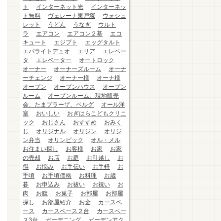
ト
インターネット光
インターネッ
ト無料
ヴェレーナ東戸塚
ウォシュ
レット
うどん
うなぎ
ウルト
ラ
エアコン
エアコン２基
エコ
キュート
エジプト
エッグタルト
エバライトデュオ
エリア
エレベー
タ
エレベーター
オートロック
オーナー
オーナーズルーム
オーナ
ーチェンジ
オーナー様
オーナ様
オープン
オープンハウス
オープン
ルーム
オープンルーム、現地販売
会、たまプラーザ、ベルグ
オール洋
室
おいしい
おぎはらこどもクリニ
ック
おじさん
おすすめ
おみく
じ
オリジナル
オリジン
オリジ
ン弁当
オリンピック
オル・メル
お住まい探し
お客様
お家
お家
の売却
お店
お庭
お引越し
お
得
お悩み
お手伝い
お手軽
お
手頃
お手頃価格
お料理
お歳
暮
お申込み
お祓い
お祝い
お
肉
お腹
お菓子
お部屋
お部屋
探し
お部屋紹介
お金
カースペ
ース
カースペース２台
カースペー
ス3台
ガーデニング
ガーデンアク