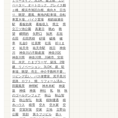
ミリータイプ、3LDK、最上階、エレ
ベーター、オートロック、グレイス鶴
ヶ峰、横浜市旭区白根、南向き、日当
り、眺望、通風、敷地内駐車場、自転
車置き場、バイク置場
相鉄線瀬谷
駅
看板効果
看板収入
県立
県
立三ツ池公園
真夏日
眺め
眺
望
瞬間的
矢野口
知恵
石垣
石田
石田悠樹
砂場
破格
確
率
礼金0
社員寮
社長
祈りま
す
祐天寺
祐天寺駅
祝日
神奈
川
神奈川の不動産屋
神奈川区
神奈川県
神奈川県、川崎市、宮前
区、水沢、たまプラーザ、築浅、2階
建、リノベーション、3LDK、庭、駐
車場、眺望、売主、仲介手数料不要、
リビング広い、バス便豊富、尻手黒川
道路、ロフト、畑、リフォーム済み、
田園風景
神明町
神木本町
神楽
坂
神様
神泉
神社
私
秋
秋
のゴールデンフェア
秋山
秋山智
宏
秋山智弘
秋葉
税制優遇
積
水ハウス
積雪
空き
空き家
空
室
空室対策
空家
立地
立野台
公園
笑顔
第５フジビル
筋ト