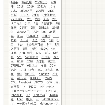
1番手
1種低層
2000万円
200
坪
2018
2019
2021年
２１
21帖
2500万円
290円
２DK
２Ｋ
２LDK
2世帯
2世帯住宅
2人入居可
2分
2割
２匹
2口
２口ガスコンロ
2台
2台駐車
2種
住居
2週間
2階
2階以上
2階建
て
3000万円
30坪
35
35周
年
35年
35年返済
390円
３Ｌ
ＤＫ
３丁目
３位
3分
3割
3
口
３台
３台駐車可能
3年
3月
入居可
3階
40坪
4LDK
4台
４月
5280万円
５５
５G
5世
帯
5分
5階角部屋
6.89％
６０
㎡
60坪
67坪
６丁目
6万円
6万円以下
6帖以上
６日
70㎡
70坪
７日
8台
8帖
8月末
99
坪
9台
9月上旬
a-nation
AI査
定
ALSOK
BUBBLE
CATV
CM
Facebook
GOTO
ＧＷ
Ｇ
Ｗ営業
IH
IH2口
IHキッチン
ＩＨクッキングヒーター
ＩＫＥＡ
iphone11
JR
JR埼京線
JR横浜
線
LDK
l気候
㎡
MEGAドン・
キホーテ東名川崎店
Merengue（メ