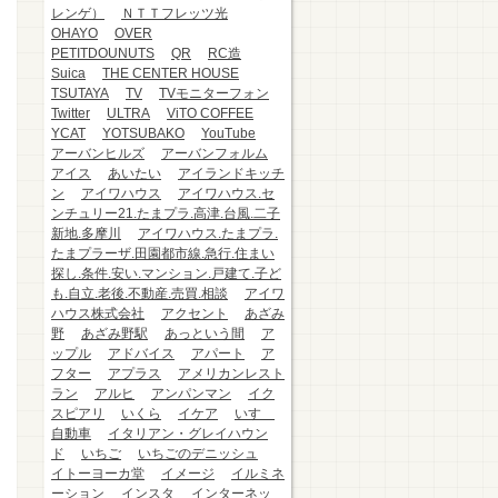
レンゲ）
ＮＴＴフレッツ光
OHAYO
OVER
PETITDOUNUTS
QR
RC造
Suica
THE CENTER HOUSE
TSUTAYA
TV
TVモニターフォン
Twitter
ULTRA
ViTO COFFEE
YCAT
YOTSUBAKO
YouTube
アーバンヒルズ
アーバンフォルム
アイス
あいたい
アイランドキッチ
ン
アイワハウス
アイワハウス.セ
ンチュリー21.たまプラ.高津.台風.二子
新地.多摩川
アイワハウス.たまプラ.
たまプラーザ.田園都市線.急行.住まい
探し.条件.安い.マンション.戸建て.子ど
も.自立.老後.不動産.売買.相談
アイワ
ハウス株式会社
アクセント
あざみ
野
あざみ野駅
あっという間
ア
ップル
アドバイス
アパート
ア
フター
アプラス
アメリカンレスト
ラン
アルヒ
アンパンマン
イク
スピアリ
いくら
イケア
いすゞ
自動車
イタリアン・グレイハウン
ド
いちご
いちごのデニッシュ
イトーヨーカ堂
イメージ
イルミネ
ーション
インスタ
インターネッ