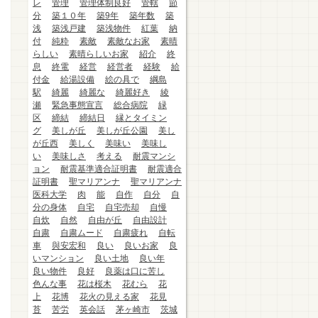
レ
管理
管理体制良好
管轄
節
分
築１０年
築9年
築年数
築
浅
築浅戸建
築浅物件
紅葉
納
付
純粋
素敵
素敵なお家
素晴
らしい
素晴らしいお家
紹介
終
息
終電
経営
経営者
経験
給
付金
給湯設備
絵の具で
綱島
駅
綺麗
綺麗な
綺麗好き
綾
瀬
緊急事態宣言
総合病院
緑
区
締結
締結日
縁とタイミン
グ
美しが丘
美しが丘公園
美し
が丘西
美しく
美味い
美味し
い
美味しさ
考える
耐震マンシ
ョン
耐震基準適合証明書
耐震適合
証明書
聖マリアンナ
聖マリアンナ
医科大学
肉
能
自作
自分
自
分の身体
自宅
自宅売却
自慢
自炊
自然
自由が丘
自由設計
自粛
自粛ムード
自粛疲れ
自転
車
與安宏和
良い
良いお家
良
いマンション
良い土地
良い年
良い物件
良好
良薬は口に苦し
色んな事
花は桜木
花むら
花
上
花博
花火の見える家
花見
苔
苦労
英会話
茅ヶ崎市
茨城