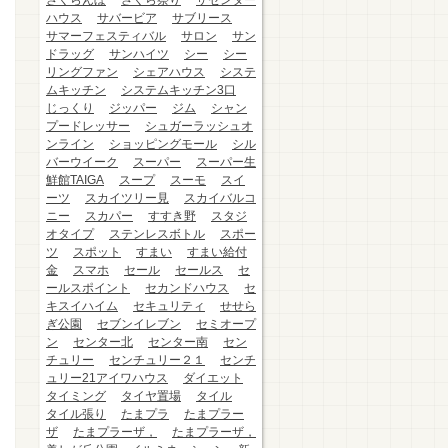
さくらんぼ
さくら祭り
ザセンター
ハウス
サバービア
サブリース
サマーフェスティバル
サロン
サン
ドラッグ
サンハイツ
シー
シー
リングファン
シェアハウス
システ
ムキッチン
システムキッチン3口
じっくり
ジッパー
ジム
シャン
プードレッサー
シュガーラッシュオ
ンライン
ショッピングモール
シル
バーウイーク
スーパー
スーパー生
鮮館TAIGA
スープ
スーモ
スイ
ーツ
スカイツリー見
スカイバルコ
ニー
スカパー
すすき野
スタジ
オタイプ
ステンレスボトル
スポー
ツ
スポット
すまい
すまい給付
金
スマホ
セール
セールス
セ
ールスポイント
セカンドハウス
セ
キスイハイム
セキュリティ
せせら
ぎ公園
セブンイレブン
セミオープ
ン
センター北
センター南
セン
チュリー
センチュリー２１
センチ
ュリー21アイワハウス
ダイエット
タイミング
タイヤ置場
タイル
タイル張り
たまプラ
たまプラー
ザ
たまプラーザ，
たまプラーザ，