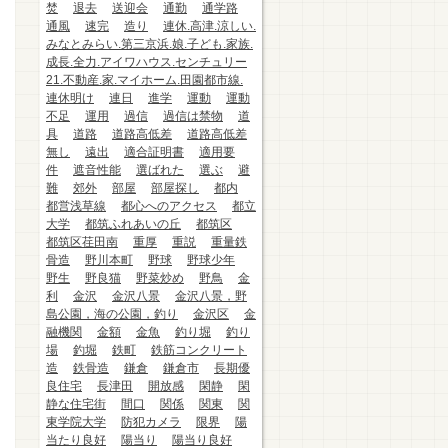
焚
退去
送迎会
通勤
通学路
通風
速完
造り
連休.高津.涼しい.
みなとみらい.第三京浜.娘.子ども.家族.
成長.全力.アイワハウス.センチュリー
21.不動産.家.マイホーム.田園都市線.
連休明け
連日
進学
運動
運動
不足
運用
過信
過信は禁物
道
具
道路
道路高低差
道路高低差
無し
遠出
適合証明書
適用要
件
遮音性能
選ばれた
選ぶ
避
難
郊外
部屋
部屋探し
都内
都営浅草線
都心へのアクセス
都立
大学
都筑ふれあいの丘
都筑区
都筑区荏田南
重厚
重説
重量鉄
骨造
野川本町
野球
野球少年
野生
野良猫
野菜炒め
野鳥
金
利
金沢
金沢八景
金沢八景，野
島公園，海の公園，釣り
金沢区
金
融機関
金額
金魚
釣り堀
釣り
場
釣堀
鉄町
鉄筋コンクリート
造
鉄骨造
鎌倉
鎌倉市
長期優
良住宅
長津田
開放感
閑静
閑
静な住宅街
間口
関係
関東
関
東学院大学
防犯カメラ
限界
陽
当たり良好
陽当り
陽当り良好