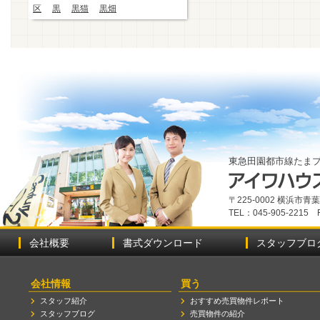
区
黒
黒猫
黒畑
東急田園都市線たま
〒225-0002 横浜市
TEL：045-905-2215 
会社概要
書式ダウンロード
スタッフブロ
会社情報
買う
スタッフ紹介
おすすめ売買物件レポート
スタッフブログ
売買物件の紹介