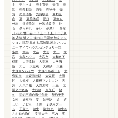
れました
売れる
売れ残る
売
主
売主さま
売主直売
売価
売
却
売却相談
売地
売物件
売
買
売買価格
売買取引
変動金
利
夏
夏季休暇
夏日
夏祭り
外出
外壁塗装
外装塗装済
外
食
多々戸浜
多い
多摩川
多摩
川.花火.世田谷.二子玉.二子玉川.二子新
地.高津.溝ノ口.溝の口.田園都市線.マン
ション.眺望.見える.高層階.屋上.バルコ
ニー.アイワハウス.センチュリー21
多頭
大事
大会
大切
大口
大
和
大和ハウス
大和市
大和市下
鶴間
大型収納
大型車
大学病
院
大山
大庭恵
大掃除
大森
大森サンハイツ
大森ベルポート
大
森海岸
大森海岸駅
大森駅
大田
区
大規模
大規模マンション
天
気
天気予報
天然素材
天皇
太
陽光パネル
太鼓橋
奈良町
契
約
契約不適合責任免責
契約予定
女性
好立地
妻
始発駅
娘
嬉
しい
子ども
子供
子供用プー
ル
子育て
学生
学生OK
学生さ
んお勧め物件
学芸大学
宅内
宅