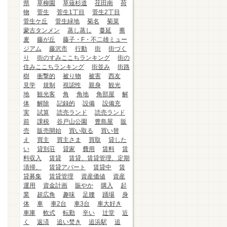
県
草柳園
草薙杉道
荏田南
荷
物
菅生
菅生1丁目
菅生2丁目
菅生ケ丘
菅生緑地
菊名
菊菜
蒙古タンメン
蒸し蒸し
蔓延
蕎
麦
藤が丘
藤子・F・不二雄ミュー
ジアム
藤沢市
行動
街
街づく
り
街のすみここちランキング
街の
住みここちランキング
街並み
街路
樹
衝撃的
被り物
被害
西友
見学
規制
視認性
親身
観光
地
観光客
角
角地
角部屋
解
体
解除
記録的
設備
設備充
実
試算
読売ランド
読売ランド
前
課税
谷戸山公園
豊島屋
販
売
販売開始
買い取る
買い替
え
買主
買主さま
買取
貸した
い
貸別荘
貸家
費用
賃料
賃
料収入
賃貸
賃貸、賃貸管理、定期
清掃、
賃貸アパート
賃貸中
賃
貸募集
賃貸管理
資産価値
資産
運用
資金計画
賑やか
購入
起
業
超広角
趣味
足腰
踊場
身
体
車
車2台
車3台
車大好き
車庫
軟式
転勤
辛い
辻堂
近
く
返済
追い焚き
追浜駅
追