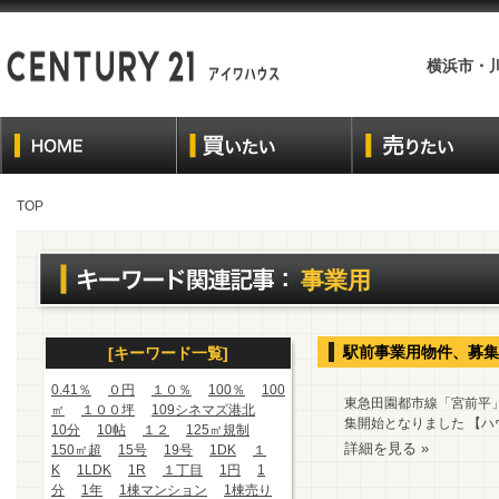
横浜市・
TOP
事業用
駅前事業用物件、募集
[キーワード一覧]
0.41％
０円
１０％
100％
100
東急田園都市線「宮前平」
㎡
１００坪
109シネマズ港北
集開始となりました 【ハウ
10分
10帖
１２
125㎡規制
詳細を見る »
150㎡超
15号
19号
1DK
１
K
1LDK
1R
１丁目
1円
1
分
1年
1棟マンション
1棟売り