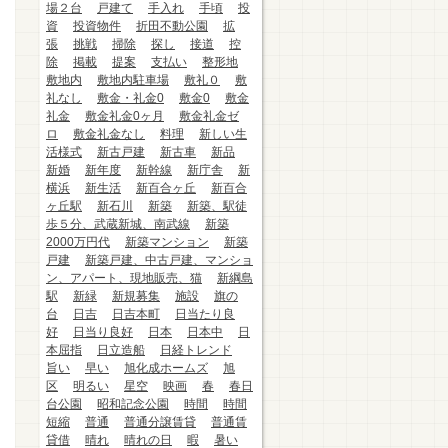
場２台
戸建て
手入れ
手頃
投
資
投資物件
折田不動公園
拡
張
挑戦
掃除
探し
接道
控
除
掲載
提案
支払い
整形地
敷地内
敷地内駐車場
敷礼０
敷
礼なし
敷金・礼金0
敷金0
敷金
礼金
敷金礼金0ヶ月
敷金礼金ゼ
ロ
敷金礼金なし
料理
新しい生
活様式
新古戸建
新古車
新品
新婚
新年度
新幹線
新庁舎
新
横浜
新生活
新百合ヶ丘
新百合
ヶ丘駅
新石川
新築
新築、駅徒
歩５分、武蔵新城、南武線
新築
2000万円代
新築マンション
新築
戸建
新築戸建、中古戸建、マンショ
ン、アパート、現地販売、猫
新綱島
駅
新緑
新規募集
施設
旗の
台
日吉
日吉本町
日当たり良
好
日当り良好
日本
日本中
日
本屈指
日立造船
日経トレンド
旨い
早い
旭化成ホームズ
旭
区
明るい
星空
映画
春
春日
台公園
昭和記念公園
時間
時間
短縮
普通
普通分譲賃貸
普通賃
貸借
晴れ
晴れの日
暇
暑い