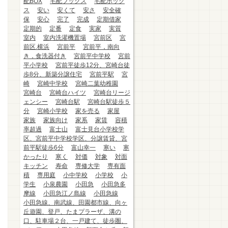
配BOX
宅配ブックス
宅配ボック
ス
安い
安くて
安さ
安全確
保
安心
完了
完成
定期借家
定期的
定番
定食
実家
実質
室内
室内洗濯機置場
宮前区
宮
前区.横浜
宮前平
宮前平，南向
き，食洗器付き
宮前平中学校
宮前
平小学校
宮前平徒歩12分、宮崎台徒
歩8分、新築分譲住宅
宮前平駅
宮
崎
宮崎中学校
宮崎二葉幼稚園
宮崎台
宮崎台ハイツ
宮崎台リージ
ェンシー
宮崎台駅
宮崎台駅徒歩５
分
宮崎小学校
家を売る
家屋
家族
家族向け
家系
家賃
容積
率超過
富士山
富士見台小学校学
区、宮前平中学校学区、分譲賃貸、宮
前平駅徒歩6分
富山幸一
寒い
寒
かったり
寒く
対価
対象
対面
キッチン
寿命
専修大学
専有面
積
専用庭
小中学校
小学校
小
学生
小泉農園
小田急
小田急多
摩線
小田急江ノ島線
小田急線
小田急線、南武線、田園都市線、向ヶ
丘遊園、登戸、たまプラーザ、溝の
口、駐車場２台、一戸建て、徒歩圏、