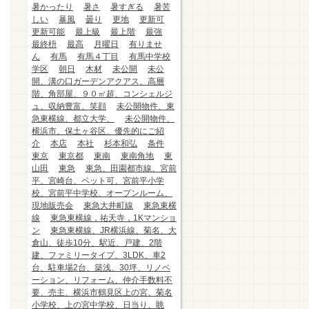
暑かったり
暑さ
暑すぎる
暑苦
しい
暴風
曇り
更地
更新可
更新可能
最上級
最上階
最強
最終枡
最高
月曜日
有りませ
ん
有馬
有馬４丁目
有馬中学校
学区
朝日
木材
未公開
未公
開、溝の口ガーデンアクアス、高層
階、角部屋、９０㎡超、コンシェルジ
ュ、収納豊富、笑顔
未公開物件、東
急東横線、都立大学、
未公開物件、
横浜市、保土ヶ谷区、優先的にご紹
介
本店
本社
杉本和弘
条件
東京
東京都
東南
東南角地
東
山田
東急
東急、田園都市線、宮前
平、宮崎台、ペット可、宮前平小学
校、宮前平中学校、オープンルーム、
現地販売会
東急大井町線
東急東横
線
東急東横線，祐天寺，1Kマンショ
ン
東急東横線、JR横浜線、菊名、大
倉山、徒歩10分、駅近、戸建、2階
建、ファミリータイプ、3LDK、車2
台、駐車場2台、築浅、30坪、リノベ
ーション、リフォーム、仲介手数料不
要、売主、横浜市鶴見区上の宮、菊名
小学校、上の宮中学校、日当り、眺