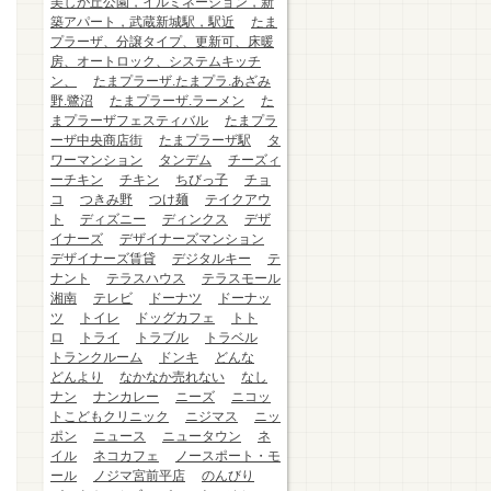
美しが丘公園，イルミネーション，新
築アパート，武蔵新城駅，駅近
たま
プラーザ、分譲タイプ、更新可、床暖
房、オートロック、システムキッチ
ン、
たまプラーザ.たまプラ.あざみ
野.鷺沼
たまプラーザ.ラーメン
た
まプラーザフェスティバル
たまプラ
ーザ中央商店街
たまプラーザ駅
タ
ワーマンション
タンデム
チーズィ
ーチキン
チキン
ちびっ子
チョ
コ
つきみ野
つけ麺
テイクアウ
ト
ディズニー
ディンクス
デザ
イナーズ
デザイナーズマンション
デザイナーズ賃貸
デジタルキー
テ
ナント
テラスハウス
テラスモール
湘南
テレビ
ドーナツ
ドーナッ
ツ
トイレ
ドッグカフェ
トト
ロ
トライ
トラブル
トラベル
トランクルーム
ドンキ
どんな
どんより
なかなか売れない
なし
ナン
ナンカレー
ニーズ
ニコッ
トこどもクリニック
ニジマス
ニッ
ポン
ニュース
ニュータウン
ネ
イル
ネコカフェ
ノースポート・モ
ール
ノジマ宮前平店
のんびり