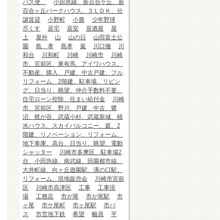
バス便、
小田急線、新百合ケ丘、新
百合ヶ丘パークハウス、３ＬＤＫ、分
譲賃貸
小野町
小鹿
少年野球
尽くす
居宅
居室
居酒屋
屋
上
屋外
山
山の日
山田富士公
園
島 孝
島孝
嵐
川口徹
川
和台
川和町
川崎
川崎市
川崎
市、宮前区、東有馬、アイワハウス、
不動産、購入、戸建、中古戸建、フル
リフォーム、2階建、駐車場、リビン
グ、日当り、眺望、仲介手数料不要、
住宅ローン控除、住まい給付金
川崎
市、宮前区、野川、戸建、中古、鷺
沼、梶が谷、武蔵小杉、武蔵新城、積
水ハウス、スカイバルコニー、庭、2
階建、リノベーション、リフォーム、
地下車庫、高台、日当り、眺望、電動
シャッター
川崎市多摩区、駐車場2
台、小田急線、南武線、田園都市線、
大井町線、向ヶ丘遊園駅、溝の口駅、
リフォーム、現地販売会
川崎市宮前
区
川崎市高津区
工事
工事現
場
工務店
市が尾
市が尾駅
市
ヶ尾
市ケ尾町
市ヶ尾駅
市バ
ス
市営地下鉄
希望
幅員
平