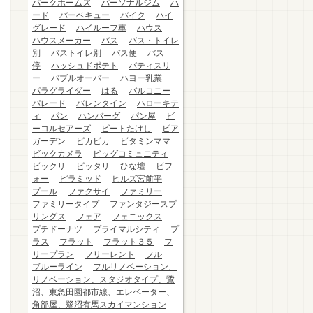
パークホームズ
パーソナルジム
ハ
ード
バーベキュー
バイク
ハイ
グレード
ハイルーフ車
ハウス
ハウスメーカー
バス
バス・トイレ
別
バストイレ別
バス便
バス
停
ハッシュドポテト
パティスリ
ー
バブルオーバー
ハヨー乳業
パラグライダー
はる
バルコニー
パレード
バレンタイン
ハローキテ
ィ
パン
ハンバーグ
パン屋
ビ
ーコルセアーズ
ビートたけし
ビア
ガーデン
ピカピカ
ビタミンママ
ビックカメラ
ビッグコミュニティ
ビックリ
ピッタリ
ひな壇
ビフ
ォー
ピラミッド
ヒルズ宮前平
プール
ファクサイ
ファミリー
ファミリータイプ
ファンタジースプ
リングス
フェア
フェニックス
プチドーナツ
プライマルシティ
プ
ラス
フラット
フラット３５
フ
リープラン
フリーレント
フル
ブルーライン
フルリノベーション、
リノベーション、スタジオタイプ、鷺
沼、東急田園都市線、エレベーター、
角部屋、鷺沼有馬スカイマンション