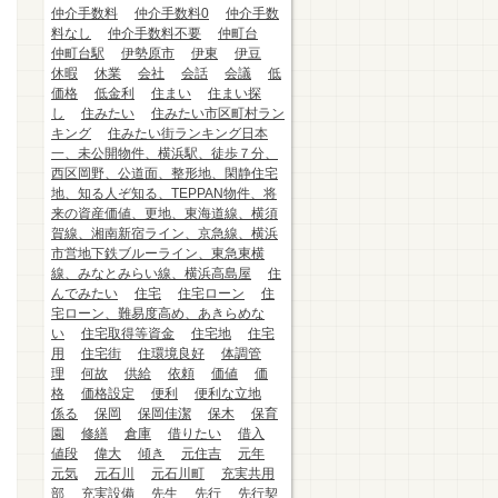
仲介手数料
仲介手数料0
仲介手数
料なし
仲介手数料不要
仲町台
仲町台駅
伊勢原市
伊東
伊豆
休暇
休業
会社
会話
会議
低
価格
低金利
住まい
住まい探
し
住みたい
住みたい市区町村ラン
キング
住みたい街ランキング日本
一、未公開物件、横浜駅、徒歩７分、
西区岡野、公道面、整形地、閑静住宅
地、知る人ぞ知る、TEPPAN物件、将
来の資産価値、更地、東海道線、横須
賀線、湘南新宿ライン、京急線、横浜
市営地下鉄ブルーライン、東急東横
線、みなとみらい線、横浜高島屋
住
んでみたい
住宅
住宅ローン
住
宅ローン、難易度高め、あきらめな
い
住宅取得等資金
住宅地
住宅
用
住宅街
住環境良好
体調管
理
何故
供給
依頼
価値
価
格
価格設定
便利
便利な立地
係る
保岡
保岡佳潔
保木
保育
園
修繕
倉庫
借りたい
借入
値段
偉大
傾き
元住吉
元年
元気
元石川
元石川町
充実共用
部
充実設備
先生
先行
先行契