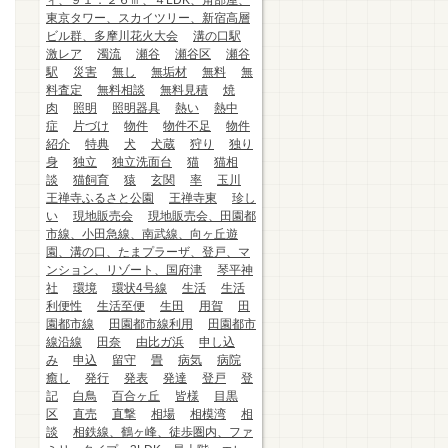
ィ、９１．２６㎡、４LDK、角部屋、
東京タワー、スカイツリー、新宿高層
ビル群、多摩川花火大会
溝の口駅
激レア
濁流
瀬谷
瀬谷区
瀬谷
駅
災害
無し
無垢材
無料
無
料査定
無料相談
無料見積
焼
肉
照明
照明器具
熱い
熱中
症
片づけ
物件
物件不足
物件
紹介
特典
犬
犬蔵
狩り
独り
身
独立
独立洗面台
猫
猫相
談
猫飼育
猿
玄関
率
玉川
王禅寺ふるさと公園
王禅寺東
珍し
い
現地販売会
現地販売会、田園都
市線、小田急線、南武線、向ヶ丘遊
園、溝の口、たまプラーザ、登戸、マ
ンション、リゾート、国府津
琴平神
社
環境
環状4号線
生活
生活
利便性
生活至便
生田
用賀
田
園都市線
田園都市線利用
田園都市
線沿線
田奈
由比ガ浜
申し込
み
申込
留守
畳
病気
病院
癒し
発行
発表
発達
登戸
登
記
白鳥
百合ヶ丘
皆様
目黒
区
直売
直撃
相場
相模湾
相
談
相鉄線、鶴ヶ峰、徒歩圏内、ファ