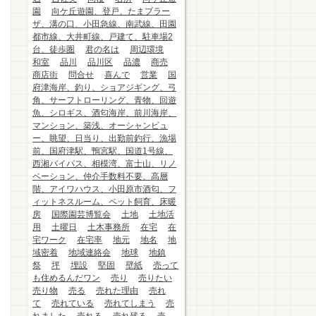
園
向ケ丘遊園、登戸、たまプラー
ザ、溝の口、小田急線、南武線、田園
都市線、大井町線、戸建て、駐車場2
台、徒歩圏
君の名は
周辺環境
和室
品川
品川区
品濃
商売
商店街
問合せ
喜んで
営業
国
府津海岸、釣り、ショアジギング、弓
角、サーフトローリング、青物、回遊
魚、シロギス、酒匂海岸、前川海岸、
マンション、築浅、オーシャンビュ
ー、眺望、日当り、出勤前釣行、漁場
前、国府津駅、鴨宮駅、国道1号線、
西湘バイパス、相模湾、富士山、リノ
ベーション、仲介手数料不要、高層
階、アイワハウス、小田原市酒匂、フ
ィットネスルーム、ペット飼育、床暖
房
国際園芸博覧会
土地
土地活
用
土曜日
土木事務所
在宅
在
宅ワーク
在宅率
地元
地名
地
域密着
地域連絡会
地球
地鎮
祭
坪
埋設
堅固
壁紙
売って
も住めるんだワン
売り
売りたい
売り物
売る
売れた理由
売れ
て
売れている
売れてしまう
売