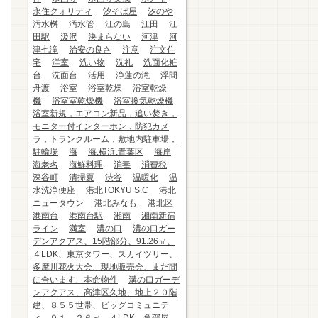
永住クォリティ
汐そば屋
汐のや
汚水桝
汚水管
江の島
江田
江
田駅
汲沢
決まらない
河津
河
津七滝
治安の良さ
注意
注文住
宅
洋室
洗い物
洗礼
洗面化粧
台
洗面台
活用
浄蓮の滝
浮間
舟渡
浴室
浴室乾燥
浴室乾燥
機
浴室室乾燥機
浴室換気乾燥機
浴室新規，エアコン新品，追い焚き，
モニター付インターホン，防犯カメ
ラ，トランクルーム，敷地内駐車場，
駐輪場
海
海.横浜.青葉区
海岸
海老名
海鮮料理
消毒
消費税
深谷町
清掃夏
渋谷
温暖化
温
水洗浄便座
港北TOKYU S.C
港北
ニュータウン
港北みなも
港北区
港南台
港南台駅
湘南
湘南新宿
ライン
満室
溝の口
溝の口ガー
デンアクアス、15階部分、91.26㎡、
４LDK、東京タワー、スカイツリー、
多摩川花火大会、現地販売会、まだ間
に合います、本命物件
溝の口ガーデ
ンアクアス、高津区久地、地上２０階
建、８５５世帯、ビッグコミュニテ