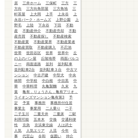
居
三井ホーム
三保町
三方
三
方向
三方向角部屋
三方角地
三
軒茶屋
上大岡
上手
上永谷
上
永谷パーク・ホームズ
上野公園
上
野毛
上陸
下永谷
下田
不動
産
不動産仲介
不動産売却
不動
産売買
不動産探し
不動産検索
不動産業
不動産業界
不動産業者
不動産買取
不動産購入
不忍池
世帯
世田谷区
世界
世界中
丘
の上のパン屋
丘陵地帯
両面バルコ
ニー
両面道路
並列
並列駐車
並列駐車2台
並列駐車３台
中古マ
ンション
中古戸建
中型犬
中央
林間
中学校
中白根
中目黒
中
華
中華料理
丸亀製麵
久末
九
葉
亀有，りょうさん，亀有アリオ，
ライオンズマンション亀有第3
予
定
予算
事務所
事務所付住居
事業主
事業用
二人乗り
二子
二子玉川
二重天井
二重床
二駅
利用可能
五本木
交換
交通利便
性
京急
京浜東北線
人は武士
人気
人気エリア
人流
今年
仕
事
代官山
令和
仮囲い
仲介