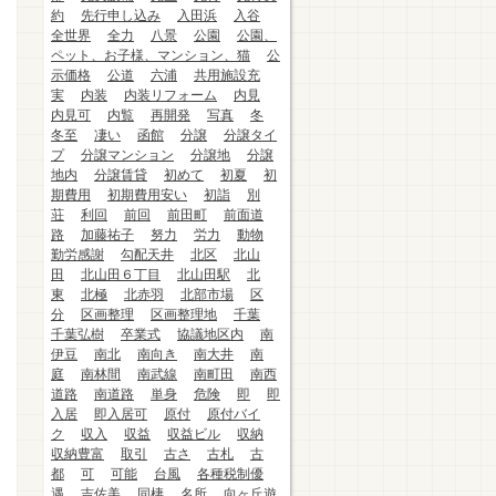
約
先行申し込み
入田浜
入谷
全世界
全力
八景
公園
公園、
ペット、お子様、マンション、猫
公
示価格
公道
六浦
共用施設充
実
内装
内装リフォーム
内見
内見可
内覧
再開発
写真
冬
冬至
凄い
函館
分譲
分譲タイ
プ
分譲マンション
分譲地
分譲
地内
分譲賃貸
初めて
初夏
初
期費用
初期費用安い
初詣
別
荘
利回
前回
前田町
前面道
路
加藤祐子
努力
労力
動物
勤労感謝
勾配天井
北区
北山
田
北山田６丁目
北山田駅
北
東
北極
北赤羽
北部市場
区
分
区画整理
区画整理地
千葉
千葉弘樹
卒業式
協議地区内
南
伊豆
南北
南向き
南大井
南
庭
南林間
南武線
南町田
南西
道路
南道路
単身
危険
即
即
入居
即入居可
原付
原付バイ
ク
収入
収益
収益ビル
収納
収納豊富
取引
古さ
古札
古
都
可
可能
台風
各種税制優
遇
吉佐美
同棲
名所
向ヶ丘遊