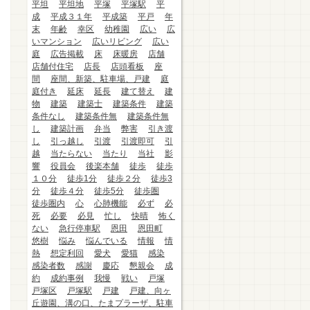
平坦
平坦地
平塚
平塚駅
平
成
平成３１年
平成築
平戸
年
末
年齢
幸区
幼稚園
広い
広
いマンション
広いリビング
広い
庭
広告掲載
床
床暖房
店舗
店舗付住宅
店長
店頭看板
座
間
座間、新築、駐車場、戸建
庭
庭付き
延床
延長
建て替え
建
物
建築
建築士
建築条件
建築
条件なし
建築条件無
建築条件無
し
建築計画
弁当
弊害
引き渡
し
引っ越し
引渡
引渡即可
引
越
当たらない
当たり
当社
影
響
役員会
後楽本舗
徒歩
徒歩
１０分
徒歩1分
徒歩２分
徒歩3
分
徒歩４分
徒歩5分
徒歩圏
徒歩圏内
心
心肺機能
必ず
必
死
必要
必見
忙し
快晴
怖く
ない
急行停車駅
恩田
恩田町
悠樹
悩み
悩んでいる
情報
情
熱
想定利回
愛犬
愛猫
感染
感染者数
感謝
慶応
懇親会
成
約
成約事例
我慢
戦い
戸塚
戸塚区
戸塚駅
戸建
戸建、向ヶ
丘遊園、溝の口、たまプラーザ、駐車