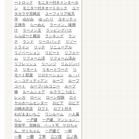
ートロック
モニター付きインターホ
ン
モニター付きオートロック
ユー
タカラヤ宮崎店
ユーフォリア祐天
寺
ゆがみ
ゆったり
ヨネッティ
王禅寺
らーめん
ラーメン、味噌
汁
ラーメン王
ラッピングバス
ららぽーと横浜
ランキング
ラン
チ
ランド
リースバック
リゾー
トライン
リッチ
リニューアル
リノベーション
リピート
リフォー
ム
リフォーム済
リフォーム済み
リフレッシュ
リベンジ
リムジンバ
ス
リモート
リモートワーク
リ
モート部屋
リロケーション
ル・パ
ン・コティディアン
ルーフ
ルーフ
コート
ルーフバルコニー
ループ
橋
ルームシェア
ルララこうほく
レンガ
ローン
ローン控除
ロイ
ヤルホームセンター
ロピア
ロピア
川崎水沢店
ロフト
ロフト付き
わがままいちご
ワンルーム
一人暮
らし
一戸建
一戸建、マンション、
宮前平、宮崎台、ペット可、ケロちゃ
ん、サトちゃん
一戸建て
一杯
一番
一蘭
丁寧
三ツ境
三ノ鳥