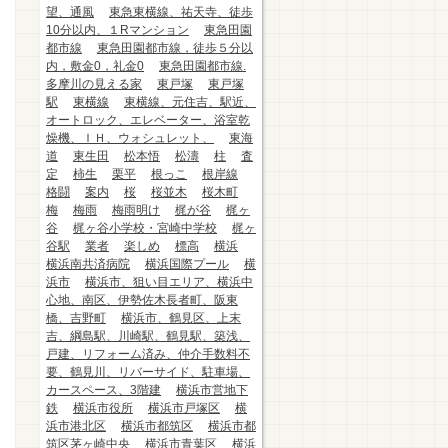
望、通風
東急東横線、祐天寺、徒歩
10分以内、１Rマンション
東急田園
都市線
東急田園都市線，徒歩５分以
内，敷金0，礼金0
東急田園都市線.
多摩川の見える家
東戸塚
東戸塚
駅
東横線
東横線、元住吉、駅近、
オートロック、エレベーター、浴室乾
燥機、ＩＨ、ウォシュレット、
東海
道
東生田
松本悟
松濤
柱
査
定
柿生
栗平
根っこ
根岸線
格闘
案内
桜
桜並木
桜木町
梅
梅雨
梅雨明け
梶が谷
梶ヶ
谷
梶ヶ谷小学校・宮崎中学校
梶ヶ
谷駅
業者
楽しめ
標高
横浜
横浜南共済病院
横浜国際プール
横
浜市
横浜市、狙い目エリア、横浜中
心地、南区、伊勢佐木長者町、阪東
橋、吉野町
横浜市、鶴見区、上末
吉、綱島駅、川崎駅、鶴見駅、築浅、
戸建、リフォーム済み、仲介手数料不
要、鶴見川、リバーサイド、駐車場、
カースペース、3階建
横浜市営地下
鉄
横浜市役所
横浜市戸塚区
横
浜市港北区
横浜市都筑区
横浜市都
筑区茅ヶ崎中央
横浜市青葉区
横浜