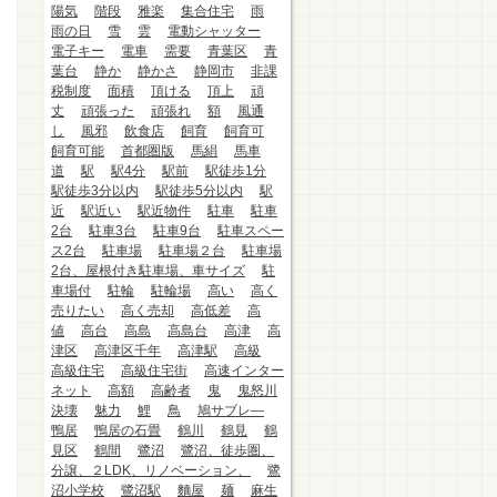
陽気
階段
雅楽
集合住宅
雨
雨の日
雪
雲
電動シャッター
電子キー
電車
需要
青葉区
青
葉台
静か
静かさ
静岡市
非課
税制度
面積
頂ける
頂上
頑
丈
頑張った
頑張れ
額
風通
し
風邪
飲食店
飼育
飼育可
飼育可能
首都圏版
馬絹
馬車
道
駅
駅4分
駅前
駅徒歩1分
駅徒歩3分以内
駅徒歩5分以内
駅
近
駅近い
駅近物件
駐車
駐車
2台
駐車3台
駐車9台
駐車スペー
ス2台
駐車場
駐車場２台
駐車場
2台、屋根付き駐車場、車サイズ
駐
車場付
駐輪
駐輪場
高い
高く
売りたい
高く売却
高低差
高
値
高台
高島
高島台
高津
高
津区
高津区千年
高津駅
高級
高級住宅
高級住宅街
高速インター
ネット
高額
高齢者
鬼
鬼怒川
決壊
魅力
鯉
鳥
鳩サブレ―
鴨居
鴨居の石畳
鶴川
鶴見
鶴
見区
鶴間
鷺沼
鷺沼、徒歩圏、
分譲、２LDK、リノベーション、
鷺
沼小学校
鷺沼駅
麵屋
麺
麻生