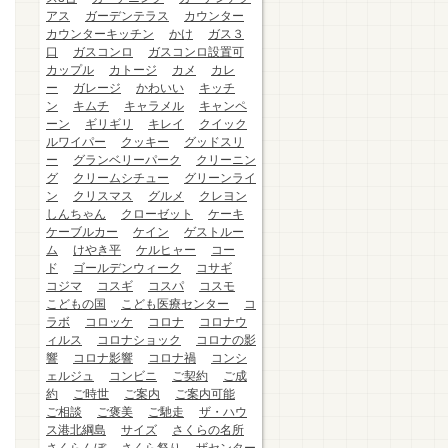
アス
ガーデンテラス
カウンター
カウンターキッチン
かけ
ガス３
口
ガスコンロ
ガスコンロ設置可
カップル
カトージ
カメ
カレ
ー
ガレージ
かわいい
キッチ
ン
キムチ
キャラメル
キャンペ
ーン
ギリギリ
キレイ
クイック
ルワイパー
クッキー
グッドスリ
ー
グランベリーパーク
クリーニン
グ
クリームシチュー
グリーンライ
ン
クリスマス
グルメ
クレヨン
しんちゃん
クローゼット
ケーキ
ケーブルカー
ケイン
ゲストルー
ム
けやき平
ケルヒャー
コー
ド
ゴールデンウィーク
コサギ
コジマ
コスギ
コスパ
コスモ
こどもの国
こども医療センター
コ
ラボ
コロッケ
コロナ
コロナウ
ィルス
コロナショック
コロナの影
響
コロナ影響
コロナ禍
コンシ
ェルジュ
コンビニ
ご契約
ご成
約
ご時世
ご案内
ご案内可能
ご相談
ご褒美
ご馳走
ザ・ハウ
ス港北綱島
サイズ
さくらの名所