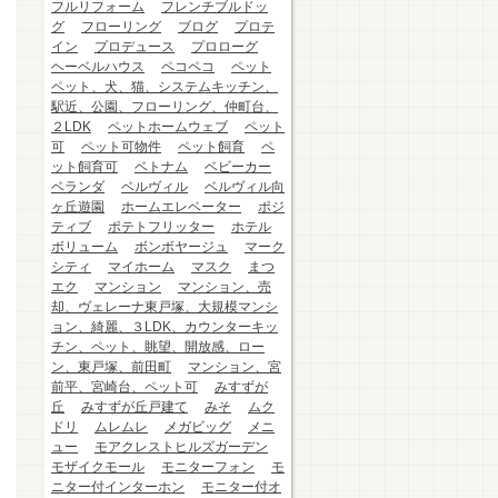
フルリフォーム
フレンチブルドッ
グ
フローリング
ブログ
プロテ
イン
プロデュース
プロローグ
ヘーベルハウス
ペコペコ
ペット
ペット、犬、猫、システムキッチン、
駅近、公園、フローリング、仲町台、
２LDK
ペットホームウェブ
ペット
可
ペット可物件
ペット飼育
ペ
ット飼育可
ベトナム
ベビーカー
ベランダ
ベルヴィル
ベルヴィル向
ヶ丘遊園
ホームエレベーター
ポジ
ティブ
ポテトフリッター
ホテル
ボリューム
ボンボヤージュ
マーク
シティ
マイホーム
マスク
まつ
エク
マンション
マンション、売
却、ヴェレーナ東戸塚、大規模マンシ
ョン、綺麗、３LDK、カウンターキッ
チン、ペット、眺望、開放感、ロー
ン、東戸塚、前田町
マンション、宮
前平、宮崎台、ペット可
みすずが
丘
みすずが丘戸建て
みそ
ムク
ドリ
ムレムレ
メガビッグ
メニ
ュー
モアクレストヒルズガーデン
モザイクモール
モニターフォン
モ
ニター付インターホン
モニター付オ