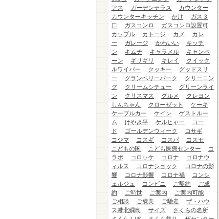
アス
ガーデンテラス
カウンター
カウンターキッチン
かけ
ガス３
口
ガスコンロ
ガスコンロ設置可
カップル
カトージ
カメ
カレ
ー
ガレージ
かわいい
キッチ
ン
キムチ
キャラメル
キャンペ
ーン
ギリギリ
キレイ
クイック
ルワイパー
クッキー
グッドスリ
ー
グランベリーパーク
クリーニン
グ
クリームシチュー
グリーンライ
ン
クリスマス
グルメ
クレヨン
しんちゃん
クローゼット
ケーキ
ケーブルカー
ケイン
ゲストルー
ム
けやき平
ケルヒャー
コー
ド
ゴールデンウィーク
コサギ
コジマ
コスギ
コスパ
コスモ
こどもの国
こども医療センター
コ
ラボ
コロッケ
コロナ
コロナウ
ィルス
コロナショック
コロナの影
響
コロナ影響
コロナ禍
コンシ
ェルジュ
コンビニ
ご契約
ご成
約
ご時世
ご案内
ご案内可能
ご相談
ご褒美
ご馳走
ザ・ハウ
ス港北綱島
サイズ
さくらの名所