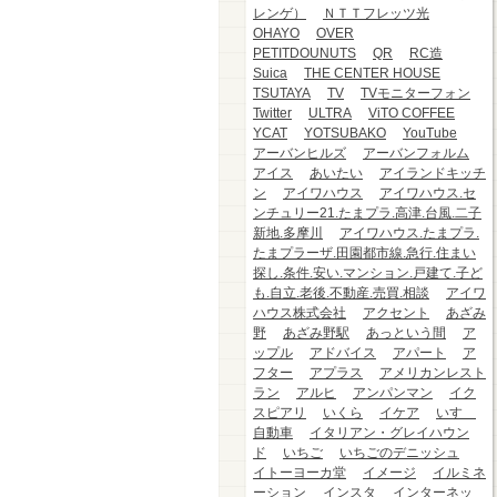
レンゲ）
ＮＴＴフレッツ光
OHAYO
OVER
PETITDOUNUTS
QR
RC造
Suica
THE CENTER HOUSE
TSUTAYA
TV
TVモニターフォン
Twitter
ULTRA
ViTO COFFEE
YCAT
YOTSUBAKO
YouTube
アーバンヒルズ
アーバンフォルム
アイス
あいたい
アイランドキッチ
ン
アイワハウス
アイワハウス.セ
ンチュリー21.たまプラ.高津.台風.二子
新地.多摩川
アイワハウス.たまプラ.
たまプラーザ.田園都市線.急行.住まい
探し.条件.安い.マンション.戸建て.子ど
も.自立.老後.不動産.売買.相談
アイワ
ハウス株式会社
アクセント
あざみ
野
あざみ野駅
あっという間
ア
ップル
アドバイス
アパート
ア
フター
アプラス
アメリカンレスト
ラン
アルヒ
アンパンマン
イク
スピアリ
いくら
イケア
いすゞ
自動車
イタリアン・グレイハウン
ド
いちご
いちごのデニッシュ
イトーヨーカ堂
イメージ
イルミネ
ーション
インスタ
インターネッ