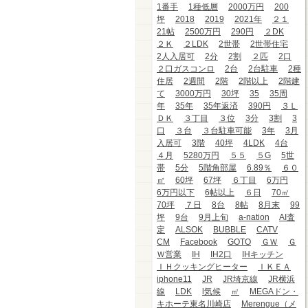
1番手
1種低層
2000万円
200
坪
2018
2019
2021年
２１
21帖
2500万円
290円
２DK
２Ｋ
２LDK
2世帯
2世帯住宅
2人入居可
2分
2割
２匹
2口
２口ガスコンロ
2台
2台駐車
2種
住居
2週間
2階
2階以上
2階建
て
3000万円
30坪
35
35周
年
35年
35年返済
390円
３Ｌ
ＤＫ
３丁目
３位
3分
3割
3
口
３台
３台駐車可能
3年
3月
入居可
3階
40坪
4LDK
4台
４月
5280万円
５５
５G
5世
帯
5分
5階角部屋
6.89％
６０
㎡
60坪
67坪
６丁目
6万円
6万円以下
6帖以上
６日
70㎡
70坪
７日
8台
8帖
8月末
99
坪
9台
9月上旬
a-nation
AI査
定
ALSOK
BUBBLE
CATV
CM
Facebook
GOTO
ＧＷ
Ｇ
Ｗ営業
IH
IH2口
IHキッチン
ＩＨクッキングヒーター
ＩＫＥＡ
iphone11
JR
JR埼京線
JR横浜
線
LDK
l気候
㎡
MEGAドン・
キホーテ東名川崎店
Merengue（メ