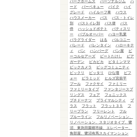
パークホームズ
パーソナルジム
ハ
ード
バーベキュー
バイク
ハイ
グレード
ハイルーフ車
ハウス
ハウスメーカー
バス
バス・トイレ
別
バストイレ別
バス便
バス
停
ハッシュドポテト
パティスリ
ー
バブルオーバー
ハヨー乳業
パラグライダー
はる
バルコニー
パレード
バレンタイン
ハローキテ
ィ
パン
ハンバーグ
パン屋
ビ
ーコルセアーズ
ビートたけし
ビア
ガーデン
ピカピカ
ビタミンママ
ビックカメラ
ビッグコミュニティ
ビックリ
ピッタリ
ひな壇
ビフ
ォー
ピラミッド
ヒルズ宮前平
プール
ファクサイ
ファミリー
ファミリータイプ
ファンタジースプ
リングス
フェア
フェニックス
プチドーナツ
プライマルシティ
プ
ラス
フラット
フラット３５
フ
リープラン
フリーレント
フル
ブルーライン
フルリノベーション、
リノベーション、スタジオタイプ、鷺
沼、東急田園都市線、エレベーター、
角部屋、鷺沼有馬スカイマンション