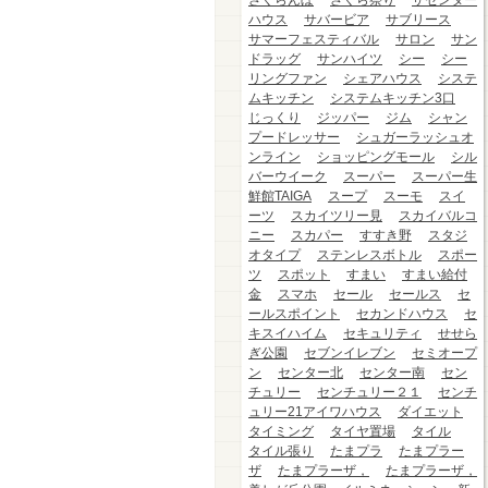
さくらんぼ
さくら祭り
ザセンター
ハウス
サバービア
サブリース
サマーフェスティバル
サロン
サン
ドラッグ
サンハイツ
シー
シー
リングファン
シェアハウス
システ
ムキッチン
システムキッチン3口
じっくり
ジッパー
ジム
シャン
プードレッサー
シュガーラッシュオ
ンライン
ショッピングモール
シル
バーウイーク
スーパー
スーパー生
鮮館TAIGA
スープ
スーモ
スイ
ーツ
スカイツリー見
スカイバルコ
ニー
スカパー
すすき野
スタジ
オタイプ
ステンレスボトル
スポー
ツ
スポット
すまい
すまい給付
金
スマホ
セール
セールス
セ
ールスポイント
セカンドハウス
セ
キスイハイム
セキュリティ
せせら
ぎ公園
セブンイレブン
セミオープ
ン
センター北
センター南
セン
チュリー
センチュリー２１
センチ
ュリー21アイワハウス
ダイエット
タイミング
タイヤ置場
タイル
タイル張り
たまプラ
たまプラー
ザ
たまプラーザ，
たまプラーザ，