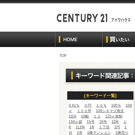
TOP
[キーワード一覧]
0.41％
０円
１０％
100％
100
㎡
１００坪
109シネマズ港北
10分
10帖
１２
125㎡規制
150㎡超
15号
19号
1DK
１
K
1LDK
1R
１丁目
1円
1
分
1年
1棟マンション
1棟売り