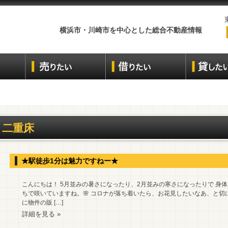
横浜市・川崎市を中心とした総合不動産情報
二重床
★駅徒歩1分は魅力ですねー★
こんにちは！ 5月並みの暑さになったり、2月並みの寒さになったりで 身
ちで咲いていますね。🌸 コロナが落ち着いたら、お花見したいなあ、と切
に物件の販 […]
詳細を見る »