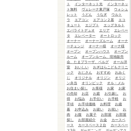
ト
インターネット光
インターネッ
ト無料
ヴェレーナ東戸塚
ウォシュ
レット
うどん
うなぎ
ウルト
ラ
エアコン
エアコン２基
エコ
キュート
エジプト
エッグタルト
エバライトデュオ
エリア
エレベー
タ
エレベーター
オートロック
オーナー
オーナーズルーム
オーナ
ーチェンジ
オーナー様
オーナ様
オープン
オープンハウス
オープン
ルーム
オープンルーム、現地販売
会、たまプラーザ、ベルグ
オール洋
室
おいしい
おぎはらこどもクリニ
ック
おじさん
おすすめ
おみく
じ
オリジナル
オリジン
オリジ
ン弁当
オリンピック
オル・メル
お住まい探し
お客様
お家
お家
の売却
お店
お庭
お引越し
お
得
お悩み
お手伝い
お手軽
お
手頃
お手頃価格
お料理
お歳
暮
お申込み
お祓い
お祝い
お
肉
お腹
お菓子
お部屋
お部屋
探し
お部屋紹介
お金
カースペ
ース
カースペース２台
カースペー
ス3台
ガーデニング
ガーデンアク