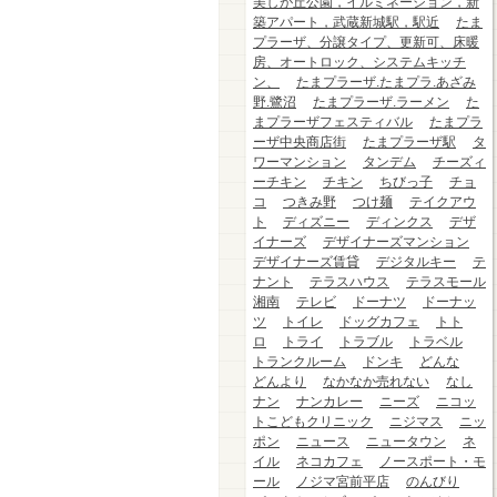
美しが丘公園，イルミネーション，新
築アパート，武蔵新城駅，駅近
たま
プラーザ、分譲タイプ、更新可、床暖
房、オートロック、システムキッチ
ン、
たまプラーザ.たまプラ.あざみ
野.鷺沼
たまプラーザ.ラーメン
た
まプラーザフェスティバル
たまプラ
ーザ中央商店街
たまプラーザ駅
タ
ワーマンション
タンデム
チーズィ
ーチキン
チキン
ちびっ子
チョ
コ
つきみ野
つけ麺
テイクアウ
ト
ディズニー
ディンクス
デザ
イナーズ
デザイナーズマンション
デザイナーズ賃貸
デジタルキー
テ
ナント
テラスハウス
テラスモール
湘南
テレビ
ドーナツ
ドーナッ
ツ
トイレ
ドッグカフェ
トト
ロ
トライ
トラブル
トラベル
トランクルーム
ドンキ
どんな
どんより
なかなか売れない
なし
ナン
ナンカレー
ニーズ
ニコッ
トこどもクリニック
ニジマス
ニッ
ポン
ニュース
ニュータウン
ネ
イル
ネコカフェ
ノースポート・モ
ール
ノジマ宮前平店
のんびり