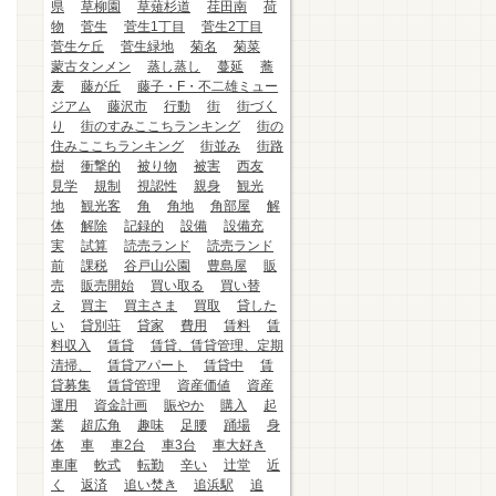
県
草柳園
草薙杉道
荏田南
荷
物
菅生
菅生1丁目
菅生2丁目
菅生ケ丘
菅生緑地
菊名
菊菜
蒙古タンメン
蒸し蒸し
蔓延
蕎
麦
藤が丘
藤子・F・不二雄ミュー
ジアム
藤沢市
行動
街
街づく
り
街のすみここちランキング
街の
住みここちランキング
街並み
街路
樹
衝撃的
被り物
被害
西友
見学
規制
視認性
親身
観光
地
観光客
角
角地
角部屋
解
体
解除
記録的
設備
設備充
実
試算
読売ランド
読売ランド
前
課税
谷戸山公園
豊島屋
販
売
販売開始
買い取る
買い替
え
買主
買主さま
買取
貸した
い
貸別荘
貸家
費用
賃料
賃
料収入
賃貸
賃貸、賃貸管理、定期
清掃、
賃貸アパート
賃貸中
賃
貸募集
賃貸管理
資産価値
資産
運用
資金計画
賑やか
購入
起
業
超広角
趣味
足腰
踊場
身
体
車
車2台
車3台
車大好き
車庫
軟式
転勤
辛い
辻堂
近
く
返済
追い焚き
追浜駅
追