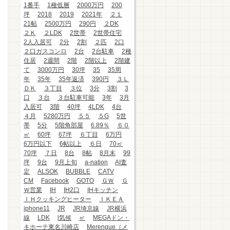
1番手
1種低層
2000万円
200
坪
2018
2019
2021年
２１
21帖
2500万円
290円
２DK
２Ｋ
２LDK
2世帯
2世帯住宅
2人入居可
2分
2割
２匹
2口
２口ガスコンロ
2台
2台駐車
2種
住居
2週間
2階
2階以上
2階建
て
3000万円
30坪
35
35周
年
35年
35年返済
390円
３Ｌ
ＤＫ
３丁目
３位
3分
3割
3
口
３台
３台駐車可能
3年
3月
入居可
3階
40坪
4LDK
4台
４月
5280万円
５５
５G
5世
帯
5分
5階角部屋
6.89％
６０
㎡
60坪
67坪
６丁目
6万円
6万円以下
6帖以上
６日
70㎡
70坪
７日
8台
8帖
8月末
99
坪
9台
9月上旬
a-nation
AI査
定
ALSOK
BUBBLE
CATV
CM
Facebook
GOTO
ＧＷ
Ｇ
Ｗ営業
IH
IH2口
IHキッチン
ＩＨクッキングヒーター
ＩＫＥＡ
iphone11
JR
JR埼京線
JR横浜
線
LDK
l気候
㎡
MEGAドン・
キホーテ東名川崎店
Merengue（メ