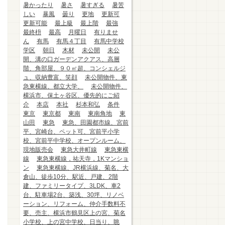
暑かったり
暑さ
暑すぎる
暑苦
しい
暴風
曇り
更地
更新可
更新可能
最上級
最上階
最強
最終枡
最高
月曜日
有りませ
ん
有馬
有馬４丁目
有馬中学校
学区
朝日
木材
未公開
未公
開、溝の口ガーデンアクアス、高層
階、角部屋、９０㎡超、コンシェルジ
ュ、収納豊富、笑顔
未公開物件、東
急東横線、都立大学、
未公開物件、
横浜市、保土ヶ谷区、優先的にご紹
介
本店
本社
杉本和弘
条件
東京
東京都
東南
東南角地
東
山田
東急
東急、田園都市線、宮前
平、宮崎台、ペット可、宮前平小学
校、宮前平中学校、オープンルーム、
現地販売会
東急大井町線
東急東横
線
東急東横線，祐天寺，1Kマンショ
ン
東急東横線、JR横浜線、菊名、大
倉山、徒歩10分、駅近、戸建、2階
建、ファミリータイプ、3LDK、車2
台、駐車場2台、築浅、30坪、リノベ
ーション、リフォーム、仲介手数料不
要、売主、横浜市鶴見区上の宮、菊名
小学校、上の宮中学校、日当り、眺