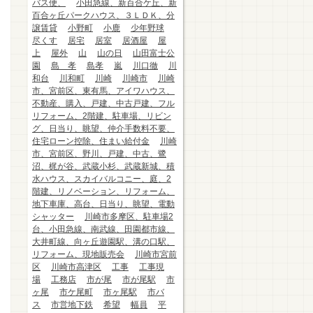
バス便、
小田急線、新百合ケ丘、新
百合ヶ丘パークハウス、３ＬＤＫ、分
譲賃貸
小野町
小鹿
少年野球
尽くす
居宅
居室
居酒屋
屋
上
屋外
山
山の日
山田富士公
園
島 孝
島孝
嵐
川口徹
川
和台
川和町
川崎
川崎市
川崎
市、宮前区、東有馬、アイワハウス、
不動産、購入、戸建、中古戸建、フル
リフォーム、2階建、駐車場、リビン
グ、日当り、眺望、仲介手数料不要、
住宅ローン控除、住まい給付金
川崎
市、宮前区、野川、戸建、中古、鷺
沼、梶が谷、武蔵小杉、武蔵新城、積
水ハウス、スカイバルコニー、庭、2
階建、リノベーション、リフォーム、
地下車庫、高台、日当り、眺望、電動
シャッター
川崎市多摩区、駐車場2
台、小田急線、南武線、田園都市線、
大井町線、向ヶ丘遊園駅、溝の口駅、
リフォーム、現地販売会
川崎市宮前
区
川崎市高津区
工事
工事現
場
工務店
市が尾
市が尾駅
市
ヶ尾
市ケ尾町
市ヶ尾駅
市バ
ス
市営地下鉄
希望
幅員
平