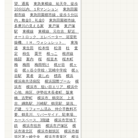
望、通風
東急東横線、祐天寺、徒歩
10分以内、１Rマンション
東急田園
都市線
東急田園都市線，徒歩５分以
内，敷金0，礼金0
東急田園都市線.
多摩川の見える家
東戸塚
東戸塚
駅
東横線
東横線、元住吉、駅近、
オートロック、エレベーター、浴室乾
燥機、ＩＨ、ウォシュレット、
東海
道
東生田
松本悟
松濤
柱
査
定
柿生
栗平
根っこ
根岸線
格闘
案内
桜
桜並木
桜木町
梅
梅雨
梅雨明け
梶が谷
梶ヶ
谷
梶ヶ谷小学校・宮崎中学校
梶ヶ
谷駅
業者
楽しめ
標高
横浜
横浜南共済病院
横浜国際プール
横
浜市
横浜市、狙い目エリア、横浜中
心地、南区、伊勢佐木長者町、阪東
橋、吉野町
横浜市、鶴見区、上末
吉、綱島駅、川崎駅、鶴見駅、築浅、
戸建、リフォーム済み、仲介手数料不
要、鶴見川、リバーサイド、駐車場、
カースペース、3階建
横浜市営地下
鉄
横浜市役所
横浜市戸塚区
横
浜市港北区
横浜市都筑区
横浜市都
筑区茅ヶ崎中央
横浜市青葉区
横浜