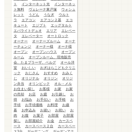
ト
インターネット光
インターネッ
ト無料
ヴェレーナ東戸塚
ウォシュ
レット
うどん
うなぎ
ウルト
ラ
エアコン
エアコン２基
エコ
キュート
エジプト
エッグタルト
エバライトデュオ
エリア
エレベー
タ
エレベーター
オートロック
オーナー
オーナーズルーム
オーナ
ーチェンジ
オーナー様
オーナ様
オープン
オープンハウス
オープン
ルーム
オープンルーム、現地販売
会、たまプラーザ、ベルグ
オール洋
室
おいしい
おぎはらこどもクリニ
ック
おじさん
おすすめ
おみく
じ
オリジナル
オリジン
オリジ
ン弁当
オリンピック
オル・メル
お住まい探し
お客様
お家
お家
の売却
お店
お庭
お引越し
お
得
お悩み
お手伝い
お手軽
お
手頃
お手頃価格
お料理
お歳
暮
お申込み
お祓い
お祝い
お
肉
お腹
お菓子
お部屋
お部屋
探し
お部屋紹介
お金
カースペ
ース
カースペース２台
カースペー
ス3台
ガーデニング
ガーデンアク