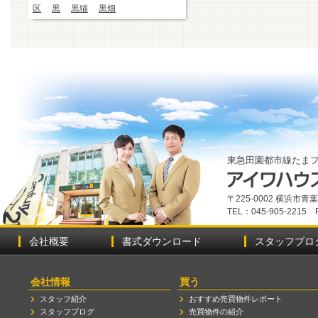
区
黒
黒猫
黒畑
東急田園都市線たま
〒225-0002 横浜市
TEL：045-905-2215 
会社概要
書式ダウンロード
スタッフブロ
会社情報
買う
スタッフ紹介
おすすめ売買物件レポート
スタッフブログ
売買物件の紹介