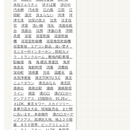
永住クォリティ
汐そば屋
汐のや
汚水桝
汚水管
江の島
江田
江
田駅
汲沢
決まらない
河津
河
津七滝
治安の良さ
注意
注文住
宅
洋室
洗い物
洗礼
洗面化粧
台
洗面台
活用
浄蓮の滝
浮間
舟渡
浴室
浴室乾燥
浴室乾燥
機
浴室室乾燥機
浴室換気乾燥機
浴室新規，エアコン新品，追い焚き，
モニター付インターホン，防犯カメ
ラ，トランクルーム，敷地内駐車場，
駐輪場
海
海.横浜.青葉区
海岸
海老名
海鮮料理
消毒
消費税
深谷町
清掃夏
渋谷
温暖化
温
水洗浄便座
港北TOKYU S.C
港北
ニュータウン
港北みなも
港北区
港南台
港南台駅
湘南
湘南新宿
ライン
満室
溝の口
溝の口ガー
デンアクアス、15階部分、91.26㎡、
４LDK、東京タワー、スカイツリー、
多摩川花火大会、現地販売会、まだ間
に合います、本命物件
溝の口ガーデ
ンアクアス、高津区久地、地上２０階
建、８５５世帯、ビッグコミュニテ