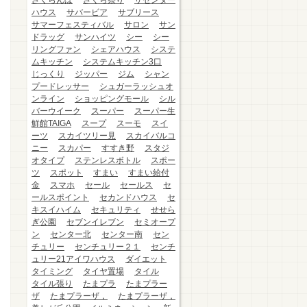
さくらんぼ
さくら祭り
ザセンター
ハウス
サバービア
サブリース
サマーフェスティバル
サロン
サン
ドラッグ
サンハイツ
シー
シー
リングファン
シェアハウス
システ
ムキッチン
システムキッチン3口
じっくり
ジッパー
ジム
シャン
プードレッサー
シュガーラッシュオ
ンライン
ショッピングモール
シル
バーウイーク
スーパー
スーパー生
鮮館TAIGA
スープ
スーモ
スイ
ーツ
スカイツリー見
スカイバルコ
ニー
スカパー
すすき野
スタジ
オタイプ
ステンレスボトル
スポー
ツ
スポット
すまい
すまい給付
金
スマホ
セール
セールス
セ
ールスポイント
セカンドハウス
セ
キスイハイム
セキュリティ
せせら
ぎ公園
セブンイレブン
セミオープ
ン
センター北
センター南
セン
チュリー
センチュリー２１
センチ
ュリー21アイワハウス
ダイエット
タイミング
タイヤ置場
タイル
タイル張り
たまプラ
たまプラー
ザ
たまプラーザ，
たまプラーザ，