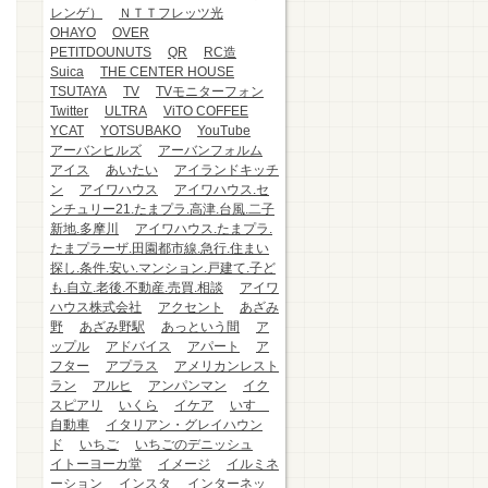
レンゲ）
ＮＴＴフレッツ光
OHAYO
OVER
PETITDOUNUTS
QR
RC造
Suica
THE CENTER HOUSE
TSUTAYA
TV
TVモニターフォン
Twitter
ULTRA
ViTO COFFEE
YCAT
YOTSUBAKO
YouTube
アーバンヒルズ
アーバンフォルム
アイス
あいたい
アイランドキッチ
ン
アイワハウス
アイワハウス.セ
ンチュリー21.たまプラ.高津.台風.二子
新地.多摩川
アイワハウス.たまプラ.
たまプラーザ.田園都市線.急行.住まい
探し.条件.安い.マンション.戸建て.子ど
も.自立.老後.不動産.売買.相談
アイワ
ハウス株式会社
アクセント
あざみ
野
あざみ野駅
あっという間
ア
ップル
アドバイス
アパート
ア
フター
アプラス
アメリカンレスト
ラン
アルヒ
アンパンマン
イク
スピアリ
いくら
イケア
いすゞ
自動車
イタリアン・グレイハウン
ド
いちご
いちごのデニッシュ
イトーヨーカ堂
イメージ
イルミネ
ーション
インスタ
インターネッ