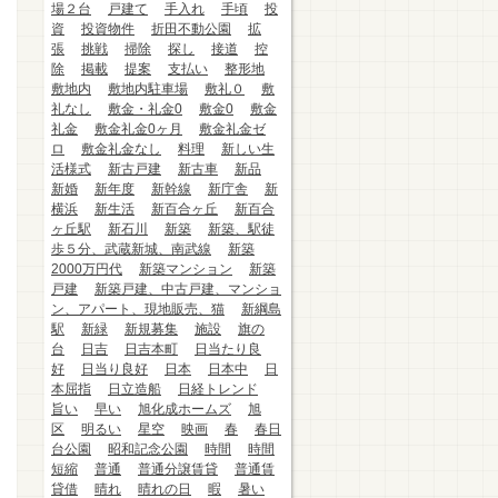
場２台
戸建て
手入れ
手頃
投
資
投資物件
折田不動公園
拡
張
挑戦
掃除
探し
接道
控
除
掲載
提案
支払い
整形地
敷地内
敷地内駐車場
敷礼０
敷
礼なし
敷金・礼金0
敷金0
敷金
礼金
敷金礼金0ヶ月
敷金礼金ゼ
ロ
敷金礼金なし
料理
新しい生
活様式
新古戸建
新古車
新品
新婚
新年度
新幹線
新庁舎
新
横浜
新生活
新百合ヶ丘
新百合
ヶ丘駅
新石川
新築
新築、駅徒
歩５分、武蔵新城、南武線
新築
2000万円代
新築マンション
新築
戸建
新築戸建、中古戸建、マンショ
ン、アパート、現地販売、猫
新綱島
駅
新緑
新規募集
施設
旗の
台
日吉
日吉本町
日当たり良
好
日当り良好
日本
日本中
日
本屈指
日立造船
日経トレンド
旨い
早い
旭化成ホームズ
旭
区
明るい
星空
映画
春
春日
台公園
昭和記念公園
時間
時間
短縮
普通
普通分譲賃貸
普通賃
貸借
晴れ
晴れの日
暇
暑い