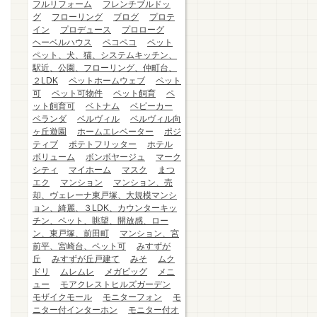
フルリフォーム
フレンチブルドッ
グ
フローリング
ブログ
プロテ
イン
プロデュース
プロローグ
ヘーベルハウス
ペコペコ
ペット
ペット、犬、猫、システムキッチン、
駅近、公園、フローリング、仲町台、
２LDK
ペットホームウェブ
ペット
可
ペット可物件
ペット飼育
ペ
ット飼育可
ベトナム
ベビーカー
ベランダ
ベルヴィル
ベルヴィル向
ヶ丘遊園
ホームエレベーター
ポジ
ティブ
ポテトフリッター
ホテル
ボリューム
ボンボヤージュ
マーク
シティ
マイホーム
マスク
まつ
エク
マンション
マンション、売
却、ヴェレーナ東戸塚、大規模マンシ
ョン、綺麗、３LDK、カウンターキッ
チン、ペット、眺望、開放感、ロー
ン、東戸塚、前田町
マンション、宮
前平、宮崎台、ペット可
みすずが
丘
みすずが丘戸建て
みそ
ムク
ドリ
ムレムレ
メガビッグ
メニ
ュー
モアクレストヒルズガーデン
モザイクモール
モニターフォン
モ
ニター付インターホン
モニター付オ