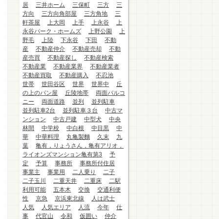
居
三井ホーム
三保町
三方
三
方向
三方向角部屋
三方角地
三
軒茶屋
上大岡
上手
上永谷
上
永谷パーク・ホームズ
上野公園
上
野毛
上陸
下永谷
下田
不動
産
不動産仲介
不動産売却
不動
産売買
不動産探し
不動産検索
不動産業
不動産業界
不動産業者
不動産買取
不動産購入
不忍池
世帯
世田谷区
世界
世界中
丘
の上のパン屋
丘陵地帯
両面バルコ
ニー
両面道路
並列
並列駐車
並列駐車2台
並列駐車３台
中古マ
ンション
中古戸建
中型犬
中央
林間
中学校
中白根
中目黒
中
華
中華料理
丸亀製麵
久末
九
葉
亀有，りょうさん，亀有アリオ，
ライオンズマンション亀有第3
予
定
予算
事務所
事務所付住居
事業主
事業用
二人乗り
二子
二子玉川
二重天井
二重床
二駅
利用可能
五本木
交換
交通利便
性
京急
京浜東北線
人は武士
人気
人気エリア
人流
今年
仕
事
代官山
令和
仮囲い
仲介