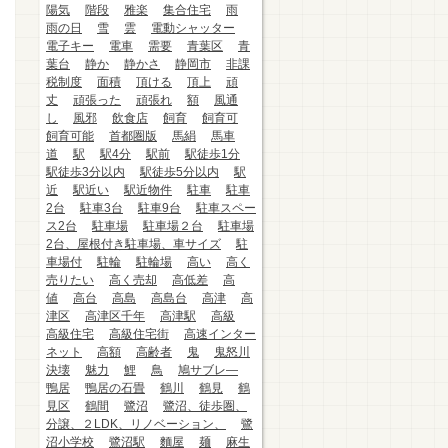
陽気
階段
雅楽
集合住宅
雨
雨の日
雪
雲
電動シャッター
電子キー
電車
需要
青葉区
青
葉台
静か
静かさ
静岡市
非課
税制度
面積
頂ける
頂上
頑
丈
頑張った
頑張れ
額
風通
し
風邪
飲食店
飼育
飼育可
飼育可能
首都圏版
馬絹
馬車
道
駅
駅4分
駅前
駅徒歩1分
駅徒歩3分以内
駅徒歩5分以内
駅
近
駅近い
駅近物件
駐車
駐車
2台
駐車3台
駐車9台
駐車スペー
ス2台
駐車場
駐車場２台
駐車場
2台、屋根付き駐車場、車サイズ
駐
車場付
駐輪
駐輪場
高い
高く
売りたい
高く売却
高低差
高
値
高台
高島
高島台
高津
高
津区
高津区千年
高津駅
高級
高級住宅
高級住宅街
高速インター
ネット
高額
高齢者
鬼
鬼怒川
決壊
魅力
鯉
鳥
鳩サブレ―
鴨居
鴨居の石畳
鶴川
鶴見
鶴
見区
鶴間
鷺沼
鷺沼、徒歩圏、
分譲、２LDK、リノベーション、
鷺
沼小学校
鷺沼駅
麵屋
麺
麻生