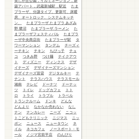
美しが丘公園，イルミネーション，新
築アパート，武蔵新城駅，駅近
たま
プラーザ、分譲タイプ、更新可、床暖
房、オートロック、システムキッチ
ン、
たまプラーザ.たまプラ.あざみ
野.鷺沼
たまプラーザ.ラーメン
た
まプラーザフェスティバル
たまプラ
ーザ中央商店街
たまプラーザ駅
タ
ワーマンション
タンデム
チーズィ
ーチキン
チキン
ちびっ子
チョ
コ
つきみ野
つけ麺
テイクアウ
ト
ディズニー
ディンクス
デザ
イナーズ
デザイナーズマンション
デザイナーズ賃貸
デジタルキー
テ
ナント
テラスハウス
テラスモール
湘南
テレビ
ドーナツ
ドーナッ
ツ
トイレ
ドッグカフェ
トト
ロ
トライ
トラブル
トラベル
トランクルーム
ドンキ
どんな
どんより
なかなか売れない
なし
ナン
ナンカレー
ニーズ
ニコッ
トこどもクリニック
ニジマス
ニッ
ポン
ニュース
ニュータウン
ネ
イル
ネコカフェ
ノースポート・モ
ール
ノジマ宮前平店
のんびり