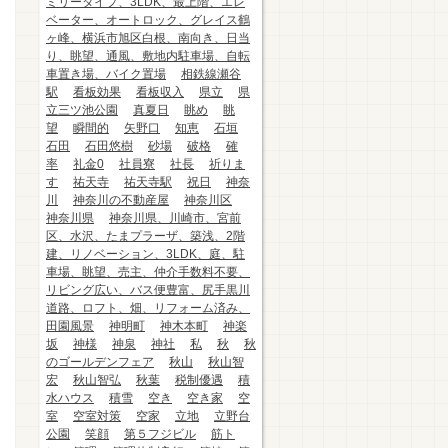
ミリータイプ、3LDK、最上階、エレ
ベーター、オートロック、グレイス鶴
ヶ峰、横浜市旭区白根、南向き、日当
り、眺望、通風、敷地内駐車場、自転
車置き場、バイク置場
相鉄線瀬谷
駅
看板効果
看板収入
県立
県
立三ツ池公園
真夏日
眺め
眺
望
瞬間的
矢野口
知恵
石垣
石田
石田悠樹
砂場
破格
確
率
礼金0
社員寮
社長
祈りま
す
祐天寺
祐天寺駅
祝日
神奈
川
神奈川の不動産屋
神奈川区
神奈川県
神奈川県、川崎市、宮前
区、水沢、たまプラーザ、築浅、2階
建、リノベーション、3LDK、庭、駐
車場、眺望、売主、仲介手数料不要、
リビング広い、バス便豊富、尻手黒川
道路、ロフト、畑、リフォーム済み、
田園風景
神明町
神木本町
神楽
坂
神様
神泉
神社
私
秋
秋
のゴールデンフェア
秋山
秋山智
宏
秋山智弘
秋葉
税制優遇
積
水ハウス
積雪
空き
空き家
空
室
空室対策
空家
立地
立野台
公園
笑顔
第５フジビル
筋ト