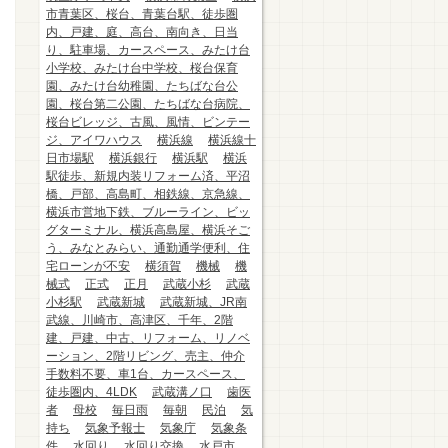
市青葉区、桜台、青葉台駅、徒歩圏
内、戸建、庭、高台、南向き、日当
り、駐車場、カースペース、みたけ台
小学校、みたけ台中学校、桜台保育
園、みたけ台幼稚園、たちばな台公
園、桜台第二公園、たちばな台病院、
桜台ビレッジ、古風、風情、ビンテー
ジ、アイワハウス
横浜線
横浜線十
日市場駅
横浜銀行
横浜駅
横浜
駅徒歩、新規内装リフォーム済、平沼
橋、戸部、高島町、相鉄線、京急線、
横浜市営地下鉄、ブルーライン、ビッ
グターミナル、横浜高島屋、横浜そご
う、みなとみらい、通勤通学便利、住
宅ローンが不安
横須賀
機械
機
械式
正式
正月
武蔵小杉
武蔵
小杉駅
武蔵新城
武蔵新城、JR南
武線、川崎市、高津区、千年、2階
建、戸建、中古、リフォーム、リノベ
ーション、2階リビング、売主、仲介
手数料不要、車1台、カースペース、
徒歩圏内、4LDK
武蔵溝ノ口
歯医
者
母校
毎日雨
毎朝
民泊
気
持ち
気象予報士
気象庁
気象条
件
水回り
水回り交換
水戸市