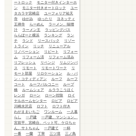
ートロック
モニター付きインターホ
ン
モニター付きオートロック
ユー
タカラヤ宮崎店
ユーフォリア祐天
寺
ゆがみ
ゆったり
ヨネッティ
王禅寺
らーめん
ラーメン、味噌
汁
ラーメン王
ラッピングバス
ららぽーと横浜
ランキング
ラン
チ
ランド
リースバック
リゾー
トライン
リッチ
リニューアル
リノベーション
リピート
リフォー
ム
リフォーム済
リフォーム済み
リフレッシュ
リベンジ
リムジンバ
ス
リモート
リモートワーク
リ
モート部屋
リロケーション
ル・パ
ン・コティディアン
ルーフ
ルーフ
コート
ルーフバルコニー
ループ
橋
ルームシェア
ルララこうほく
レンガ
ローン
ローン控除
ロイ
ヤルホームセンター
ロピア
ロピア
川崎水沢店
ロフト
ロフト付き
わがままいちご
ワンルーム
一人暮
らし
一戸建
一戸建、マンション、
宮前平、宮崎台、ペット可、ケロちゃ
ん、サトちゃん
一戸建て
一杯
一番
一蘭
丁寧
三ツ境
三ノ鳥