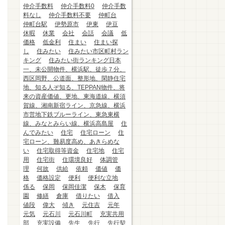
仲介手数料
仲介手数料0
仲介手数
料なし
仲介手数料不要
仲町台
仲町台駅
伊勢原市
伊東
伊豆
休暇
休業
会社
会話
会議
低
価格
低金利
住まい
住まい探
し
住みたい
住みたい市区町村ラン
キング
住みたい街ランキング日本
一、未公開物件、横浜駅、徒歩７分、
西区岡野、公道面、整形地、閑静住宅
地、知る人ぞ知る、TEPPAN物件、将
来の資産価値、更地、東海道線、横須
賀線、湘南新宿ライン、京急線、横浜
市営地下鉄ブルーライン、東急東横
線、みなとみらい線、横浜高島屋
住
んでみたい
住宅
住宅ローン
住
宅ローン、難易度高め、あきらめな
い
住宅取得等資金
住宅地
住宅
用
住宅街
住環境良好
体調管
理
何故
供給
依頼
価値
価
格
価格設定
便利
便利な立地
係る
保岡
保岡佳潔
保木
保育
園
修繕
倉庫
借りたい
借入
値段
偉大
傾き
元住吉
元年
元気
元石川
元石川町
充実共用
部
充実設備
先生
先行
先行契