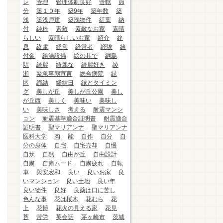
レ
管理
管理体制良好
管轄
節
分
築１０年
築9年
築年数
築
浅
築浅戸建
築浅物件
紅葉
納
付
純粋
素敵
素敵なお家
素晴
らしい
素晴らしいお家
紹介
終
息
終電
経営
経営者
経験
給
付金
給湯設備
絵の具で
綱島
駅
綺麗
綺麗な
綺麗好き
綾
瀬
緊急事態宣言
総合病院
緑
区
締結
締結日
縁とタイミン
グ
美しが丘
美しが丘公園
美し
が丘西
美しく
美味い
美味し
い
美味しさ
考える
耐震マンシ
ョン
耐震基準適合証明書
耐震適合
証明書
聖マリアンナ
聖マリアンナ
医科大学
肉
能
自作
自分
自
分の身体
自宅
自宅売却
自慢
自炊
自然
自由が丘
自由設計
自粛
自粛ムード
自粛疲れ
自転
車
與安宏和
良い
良いお家
良
いマンション
良い土地
良い年
良い物件
良好
良薬は口に苦し
色んな事
花は桜木
花むら
花
上
花博
花火の見える家
花見
苔
苦労
英会話
茅ヶ崎市
茨城