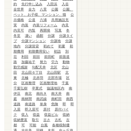
約
先行申し込み
入田浜
入谷
全世界
全力
八景
公園
公園、
ペット、お子様、マンション、猫
公
示価格
公道
六浦
共用施設充
実
内装
内装リフォーム
内見
内見可
内覧
再開発
写真
冬
冬至
凄い
函館
分譲
分譲タイ
プ
分譲マンション
分譲地
分譲
地内
分譲賃貸
初めて
初夏
初
期費用
初期費用安い
初詣
別
荘
利回
前回
前田町
前面道
路
加藤祐子
努力
労力
動物
勤労感謝
勾配天井
北区
北山
田
北山田６丁目
北山田駅
北
東
北極
北赤羽
北部市場
区
分
区画整理
区画整理地
千葉
千葉弘樹
卒業式
協議地区内
南
伊豆
南北
南向き
南大井
南
庭
南林間
南武線
南町田
南西
道路
南道路
単身
危険
即
即
入居
即入居可
原付
原付バイ
ク
収入
収益
収益ビル
収納
収納豊富
取引
古さ
古札
古
都
可
可能
台風
各種税制優
遇
吉佐美
同棲
名所
向ヶ丘遊