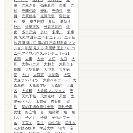
れました
売れる
売れ残る
売
主
売主さま
売主直売
売価
売
却
売却相談
売地
売物件
売
買
売買価格
売買取引
変動金
利
夏
夏季休暇
夏日
夏祭り
外出
外壁塗装
外装塗装済
外
食
多々戸浜
多い
多摩川
多摩
川.花火.世田谷.二子玉.二子玉川.二子新
地.高津.溝ノ口.溝の口.田園都市線.マン
ション.眺望.見える.高層階.屋上.バルコ
ニー.アイワハウス.センチュリー21
多頭
大事
大会
大切
大口
大
和
大和ハウス
大和市
大和市下
鶴間
大型収納
大型車
大学病
院
大山
大庭恵
大掃除
大森
大森サンハイツ
大森ベルポート
大
森海岸
大森海岸駅
大森駅
大田
区
大規模
大規模マンション
天
気
天気予報
天然素材
天皇
太
陽光パネル
太鼓橋
奈良町
契
約
契約不適合責任免責
契約予定
女性
好立地
妻
始発駅
娘
嬉
しい
子ども
子供
子供用プー
ル
子育て
学生
学生OK
学生さ
んお勧め物件
学芸大学
宅内
宅