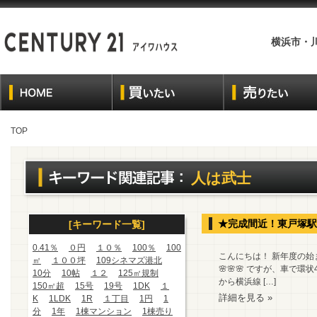
横浜市・
TOP
人は武士
★完成間近！東戸塚駅
[キーワード一覧]
0.41％
０円
１０％
100％
100
こんにちは！ 新年度の
㎡
１００坪
109シネマズ港北
🌸🌸🌸 ですが、車
10分
10帖
１２
125㎡規制
から横浜線 […]
150㎡超
15号
19号
1DK
１
詳細を見る »
K
1LDK
1R
１丁目
1円
1
分
1年
1棟マンション
1棟売り