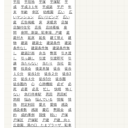
平坦
平坦地
平塚
平塚駅
平
成
平成３１年
平成築
平戸
年
末
年齢
幸区
幼稚園
広い
広
いマンション
広いリビング
広い
庭
広告掲載
床
床暖房
店舗
店舗付住宅
店長
店頭看板
座
間
座間、新築、駐車場、戸建
庭
庭付き
延床
延長
建て替え
建
物
建築
建築士
建築条件
建築
条件なし
建築条件無
建築条件無
し
建築計画
弁当
弊害
引き渡
し
引っ越し
引渡
引渡即可
引
越
当たらない
当たり
当社
影
響
役員会
後楽本舗
徒歩
徒歩
１０分
徒歩1分
徒歩２分
徒歩3
分
徒歩４分
徒歩5分
徒歩圏
徒歩圏内
心
心肺機能
必ず
必
死
必要
必見
忙し
快晴
怖く
ない
急行停車駅
恩田
恩田町
悠樹
悩み
悩んでいる
情報
情
熱
想定利回
愛犬
愛猫
感染
感染者数
感謝
慶応
懇親会
成
約
成約事例
我慢
戦い
戸塚
戸塚区
戸塚駅
戸建
戸建、向ヶ
丘遊園、溝の口、たまプラーザ、駐車