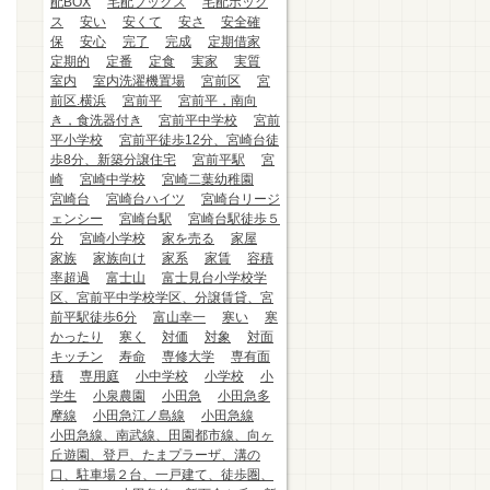
配BOX
宅配ブックス
宅配ボック
ス
安い
安くて
安さ
安全確
保
安心
完了
完成
定期借家
定期的
定番
定食
実家
実質
室内
室内洗濯機置場
宮前区
宮
前区.横浜
宮前平
宮前平，南向
き，食洗器付き
宮前平中学校
宮前
平小学校
宮前平徒歩12分、宮崎台徒
歩8分、新築分譲住宅
宮前平駅
宮
崎
宮崎中学校
宮崎二葉幼稚園
宮崎台
宮崎台ハイツ
宮崎台リージ
ェンシー
宮崎台駅
宮崎台駅徒歩５
分
宮崎小学校
家を売る
家屋
家族
家族向け
家系
家賃
容積
率超過
富士山
富士見台小学校学
区、宮前平中学校学区、分譲賃貸、宮
前平駅徒歩6分
富山幸一
寒い
寒
かったり
寒く
対価
対象
対面
キッチン
寿命
専修大学
専有面
積
専用庭
小中学校
小学校
小
学生
小泉農園
小田急
小田急多
摩線
小田急江ノ島線
小田急線
小田急線、南武線、田園都市線、向ヶ
丘遊園、登戸、たまプラーザ、溝の
口、駐車場２台、一戸建て、徒歩圏、