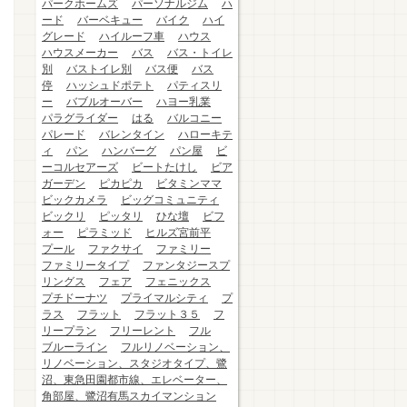
パークホームズ
パーソナルジム
ハ
ード
バーベキュー
バイク
ハイ
グレード
ハイルーフ車
ハウス
ハウスメーカー
バス
バス・トイレ
別
バストイレ別
バス便
バス
停
ハッシュドポテト
パティスリ
ー
バブルオーバー
ハヨー乳業
パラグライダー
はる
バルコニー
パレード
バレンタイン
ハローキテ
ィ
パン
ハンバーグ
パン屋
ビ
ーコルセアーズ
ビートたけし
ビア
ガーデン
ピカピカ
ビタミンママ
ビックカメラ
ビッグコミュニティ
ビックリ
ピッタリ
ひな壇
ビフ
ォー
ピラミッド
ヒルズ宮前平
プール
ファクサイ
ファミリー
ファミリータイプ
ファンタジースプ
リングス
フェア
フェニックス
プチドーナツ
プライマルシティ
プ
ラス
フラット
フラット３５
フ
リープラン
フリーレント
フル
ブルーライン
フルリノベーション、
リノベーション、スタジオタイプ、鷺
沼、東急田園都市線、エレベーター、
角部屋、鷺沼有馬スカイマンション