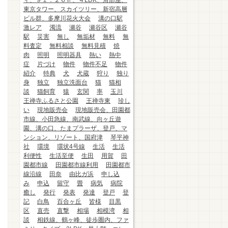
ィ、９１．２６㎡、４LDK、角部屋、
東京タワー、スカイツリー、新宿高層
ビル群、多摩川花火大会
溝の口駅
激レア
濁流
瀬谷
瀬谷区
瀬谷
駅
災害
無し
無垢材
無料
無
料査定
無料相談
無料見積
焼
肉
照明
照明器具
熱い
熱中
症
片づけ
物件
物件不足
物件
紹介
特典
犬
犬蔵
狩り
独り
身
独立
独立洗面台
猫
猫相
談
猫飼育
猿
玄関
率
玉川
王禅寺ふるさと公園
王禅寺東
珍し
い
現地販売会
現地販売会、田園都
市線、小田急線、南武線、向ヶ丘遊
園、溝の口、たまプラーザ、登戸、マ
ンション、リゾート、国府津
琴平神
社
環境
環状4号線
生活
生活
利便性
生活至便
生田
用賀
田
園都市線
田園都市線利用
田園都市
線沿線
田奈
由比ガ浜
申し込
み
申込
留守
畳
病気
病院
癒し
発行
発表
発達
登戸
登
記
白鳥
百合ヶ丘
皆様
目黒
区
直売
直撃
相場
相模湾
相
談
相鉄線、鶴ヶ峰、徒歩圏内、ファ