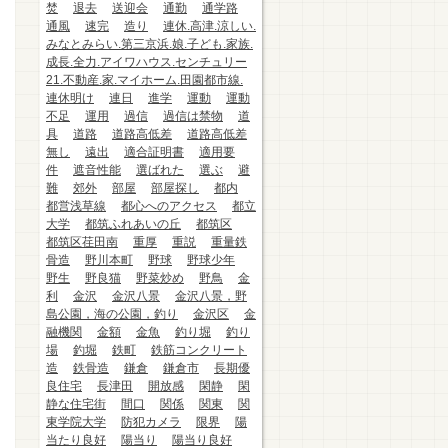
焚
退去
送迎会
通勤
通学路
通風
速完
造り
連休.高津.涼しい.
みなとみらい.第三京浜.娘.子ども.家族.
成長.全力.アイワハウス.センチュリー
21.不動産.家.マイホーム.田園都市線.
連休明け
連日
進学
運動
運動
不足
運用
過信
過信は禁物
道
具
道路
道路高低差
道路高低差
無し
遠出
適合証明書
適用要
件
遮音性能
選ばれた
選ぶ
避
難
郊外
部屋
部屋探し
都内
都営浅草線
都心へのアクセス
都立
大学
都筑ふれあいの丘
都筑区
都筑区荏田南
重厚
重説
重量鉄
骨造
野川本町
野球
野球少年
野生
野良猫
野菜炒め
野鳥
金
利
金沢
金沢八景
金沢八景，野
島公園，海の公園，釣り
金沢区
金
融機関
金額
金魚
釣り堀
釣り
場
釣堀
鉄町
鉄筋コンクリート
造
鉄骨造
鎌倉
鎌倉市
長期優
良住宅
長津田
開放感
閑静
閑
静な住宅街
間口
関係
関東
関
東学院大学
防犯カメラ
限界
陽
当たり良好
陽当り
陽当り良好