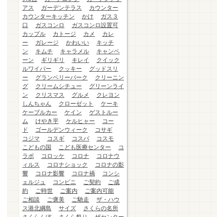
アス
ガーデンテラス
カウンター
カウンターキッチン
かけ
ガス３
口
ガスコンロ
ガスコンロ設置可
カップル
カトージ
カメ
カレ
ー
ガレージ
かわいい
キッチ
ン
キムチ
キャラメル
キャンペ
ーン
ギリギリ
キレイ
クイック
ルワイパー
クッキー
グッドスリ
ー
グランベリーパーク
クリーニン
グ
クリームシチュー
グリーンライ
ン
クリスマス
グルメ
クレヨン
しんちゃん
クローゼット
ケーキ
ケーブルカー
ケイン
ゲストルー
ム
けやき平
ケルヒャー
コー
ド
ゴールデンウィーク
コサギ
コジマ
コスギ
コスパ
コスモ
こどもの国
こども医療センター
コ
ラボ
コロッケ
コロナ
コロナウ
ィルス
コロナショック
コロナの影
響
コロナ影響
コロナ禍
コンシ
ェルジュ
コンビニ
ご契約
ご成
約
ご時世
ご案内
ご案内可能
ご相談
ご褒美
ご馳走
ザ・ハウ
ス港北綱島
サイズ
さくらの名所