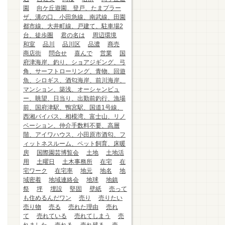
園
向ケ丘遊園、登戸、たまプラー
ザ、溝の口、小田急線、南武線、田園
都市線、大井町線、戸建て、駐車場2
台、徒歩圏
君の名は
周辺環境
和室
品川
品川区
品濃
商売
商店街
問合せ
喜んで
営業
国
府津海岸、釣り、ショアジギング、弓
角、サーフトローリング、青物、回遊
魚、シロギス、酒匂海岸、前川海岸、
マンション、築浅、オーシャンビュ
ー、眺望、日当り、出勤前釣行、漁場
前、国府津駅、鴨宮駅、国道1号線、
西湘バイパス、相模湾、富士山、リノ
ベーション、仲介手数料不要、高層
階、アイワハウス、小田原市酒匂、フ
ィットネスルーム、ペット飼育、床暖
房
国際園芸博覧会
土地
土地活
用
土曜日
土木事務所
在宅
在
宅ワーク
在宅率
地元
地名
地
域密着
地域連絡会
地球
地鎮
祭
坪
埋設
堅固
壁紙
売って
も住めるんだワン
売り
売りたい
売り物
売る
売れた理由
売れ
て
売れている
売れてしまう
売