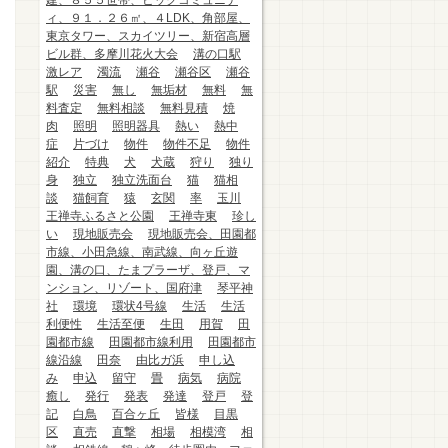
建、８５５世帯、ビッグコミュニテ
ィ、９１．２６㎡、４LDK、角部屋、
東京タワー、スカイツリー、新宿高層
ビル群、多摩川花火大会
溝の口駅
激レア
濁流
瀬谷
瀬谷区
瀬谷
駅
災害
無し
無垢材
無料
無
料査定
無料相談
無料見積
焼
肉
照明
照明器具
熱い
熱中
症
片づけ
物件
物件不足
物件
紹介
特典
犬
犬蔵
狩り
独り
身
独立
独立洗面台
猫
猫相
談
猫飼育
猿
玄関
率
玉川
王禅寺ふるさと公園
王禅寺東
珍し
い
現地販売会
現地販売会、田園都
市線、小田急線、南武線、向ヶ丘遊
園、溝の口、たまプラーザ、登戸、マ
ンション、リゾート、国府津
琴平神
社
環境
環状4号線
生活
生活
利便性
生活至便
生田
用賀
田
園都市線
田園都市線利用
田園都市
線沿線
田奈
由比ガ浜
申し込
み
申込
留守
畳
病気
病院
癒し
発行
発表
発達
登戸
登
記
白鳥
百合ヶ丘
皆様
目黒
区
直売
直撃
相場
相模湾
相