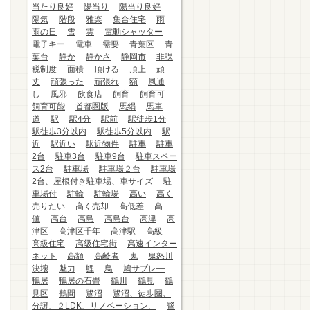
当たり良好
陽当り
陽当り良好
陽気
階段
雅楽
集合住宅
雨
雨の日
雪
雲
電動シャッター
電子キー
電車
需要
青葉区
青
葉台
静か
静かさ
静岡市
非課
税制度
面積
頂ける
頂上
頑
丈
頑張った
頑張れ
額
風通
し
風邪
飲食店
飼育
飼育可
飼育可能
首都圏版
馬絹
馬車
道
駅
駅4分
駅前
駅徒歩1分
駅徒歩3分以内
駅徒歩5分以内
駅
近
駅近い
駅近物件
駐車
駐車
2台
駐車3台
駐車9台
駐車スペー
ス2台
駐車場
駐車場２台
駐車場
2台、屋根付き駐車場、車サイズ
駐
車場付
駐輪
駐輪場
高い
高く
売りたい
高く売却
高低差
高
値
高台
高島
高島台
高津
高
津区
高津区千年
高津駅
高級
高級住宅
高級住宅街
高速インター
ネット
高額
高齢者
鬼
鬼怒川
決壊
魅力
鯉
鳥
鳩サブレ―
鴨居
鴨居の石畳
鶴川
鶴見
鶴
見区
鶴間
鷺沼
鷺沼、徒歩圏、
分譲、２LDK、リノベーション、
鷺