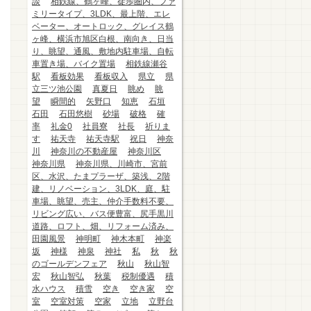
談
相鉄線、鶴ヶ峰、徒歩圏内、ファ
ミリータイプ、3LDK、最上階、エレ
ベーター、オートロック、グレイス鶴
ヶ峰、横浜市旭区白根、南向き、日当
り、眺望、通風、敷地内駐車場、自転
車置き場、バイク置場
相鉄線瀬谷
駅
看板効果
看板収入
県立
県
立三ツ池公園
真夏日
眺め
眺
望
瞬間的
矢野口
知恵
石垣
石田
石田悠樹
砂場
破格
確
率
礼金0
社員寮
社長
祈りま
す
祐天寺
祐天寺駅
祝日
神奈
川
神奈川の不動産屋
神奈川区
神奈川県
神奈川県、川崎市、宮前
区、水沢、たまプラーザ、築浅、2階
建、リノベーション、3LDK、庭、駐
車場、眺望、売主、仲介手数料不要、
リビング広い、バス便豊富、尻手黒川
道路、ロフト、畑、リフォーム済み、
田園風景
神明町
神木本町
神楽
坂
神様
神泉
神社
私
秋
秋
のゴールデンフェア
秋山
秋山智
宏
秋山智弘
秋葉
税制優遇
積
水ハウス
積雪
空き
空き家
空
室
空室対策
空家
立地
立野台