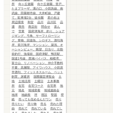
所
向ヶ丘遊園
向ケ丘遊園、登戸、
たまプラーザ、溝の口、小田急線、南
武線、田園都市線、大井町線、戸建
て、駐車場2台、徒歩圏
君の名は
周辺環境
和室
品川
品川区
品
濃
商売
商店街
問合せ
喜ん
で
営業
国府津海岸、釣り、ショア
ジギング、弓角、サーフトローリン
グ、青物、回遊魚、シロギス、酒匂海
岸、前川海岸、マンション、築浅、オ
ーシャンビュー、眺望、日当り、出勤
前釣行、漁場前、国府津駅、鴨宮駅、
国道1号線、西湘バイパス、相模湾、
富士山、リノベーション、仲介手数料
不要、高層階、アイワハウス、小田原
市酒匂、フィットネスルーム、ペット
飼育、床暖房
国際園芸博覧会
土
地
土地活用
土曜日
土木事務
所
在宅
在宅ワーク
在宅率
地
元
地名
地域密着
地域連絡会
地球
地鎮祭
坪
埋設
堅固
壁
紙
売っても住めるんだワン
売り
売りたい
売り物
売る
売れた理
由
売れて
売れている
売れてし