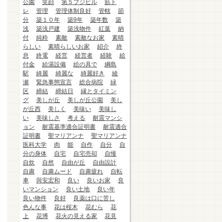
公園
笑顔
第５フジビル
筋ト
レ
管理
管理体制良好
管轄
節
分
築１０年
築9年
築年数
築
浅
築浅戸建
築浅物件
紅葉
納
付
純粋
素敵
素敵なお家
素晴
らしい
素晴らしいお家
紹介
終
息
終電
経営
経営者
経験
給
付金
給湯設備
絵の具で
綱島
駅
綺麗
綺麗な
綺麗好き
綾
瀬
緊急事態宣言
総合病院
緑
区
締結
締結日
縁とタイミン
グ
美しが丘
美しが丘公園
美し
が丘西
美しく
美味い
美味し
い
美味しさ
考える
耐震マンシ
ョン
耐震基準適合証明書
耐震適合
証明書
聖マリアンナ
聖マリアンナ
医科大学
肉
能
自作
自分
自
分の身体
自宅
自宅売却
自慢
自炊
自然
自由が丘
自由設計
自粛
自粛ムード
自粛疲れ
自転
車
與安宏和
良い
良いお家
良
いマンション
良い土地
良い年
良い物件
良好
良薬は口に苦し
色んな事
花は桜木
花むら
花
上
花博
花火の見える家
花見