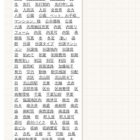
生
先行
先行契約
先行申し込
み
入田浜
入谷
全世界
全力
八景
公園
公園、ペット、お子様、
マンション、猫
公示価格
公道
六浦
共用施設充実
内装
内装リ
フォーム
内見
内見可
内覧
再
開発
写真
冬
冬至
凄い
函
館
分譲
分譲タイプ
分譲マンシ
ョン
分譲地
分譲地内
分譲賃
貸
初めて
初夏
初期費用
初期
費用安い
初詣
別荘
利回
前
回
前田町
前面道路
加藤祐子
努力
労力
動物
勤労感謝
勾配
天井
北区
北山田
北山田６丁
目
北山田駅
北東
北極
北赤
羽
北部市場
区分
区画整理
区
画整理地
千葉
千葉弘樹
卒業
式
協議地区内
南伊豆
南北
南
向き
南大井
南庭
南林間
南武
線
南町田
南西道路
南道路
単
身
危険
即
即入居
即入居可
原付
原付バイク
収入
収益
収
益ビル
収納
収納豊富
取引
古
さ
古札
古都
可
可能
台風
各種税制優遇
吉佐美
同棲
名