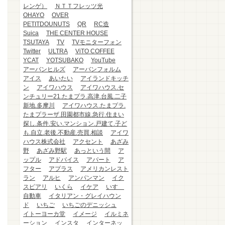
レンゲ）
ＮＴＴフレッツ光
OHAYO
OVER
PETITDOUNUTS
QR
RC造
Suica
THE CENTER HOUSE
TSUTAYA
TV
TVモニターフォン
Twitter
ULTRA
ViTO COFFEE
YCAT
YOTSUBAKO
YouTube
アーバンヒルズ
アーバンフォルム
アイス
あいたい
アイランドキッチ
ン
アイワハウス
アイワハウス.セ
ンチュリー21.たまプラ.高津.台風.二子
新地.多摩川
アイワハウス.たまプラ.
たまプラーザ.田園都市線.急行.住まい
探し.条件.安い.マンション.戸建て.子ど
も.自立.老後.不動産.売買.相談
アイワ
ハウス株式会社
アクセント
あざみ
野
あざみ野駅
あっという間
ア
ップル
アドバイス
アパート
ア
フター
アプラス
アメリカンレスト
ラン
アルヒ
アンパンマン
イク
スピアリ
いくら
イケア
いすゞ
自動車
イタリアン・グレイハウン
ド
いちご
いちごのデニッシュ
イトーヨーカ堂
イメージ
イルミネ
ーション
インスタ
インターネッ