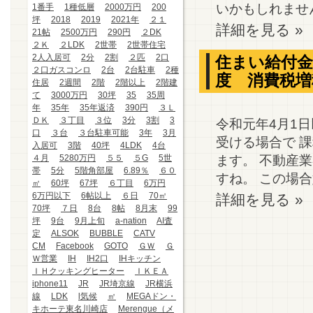
いかもしれません…
1番手
1種低層
2000万円
200
坪
2018
2019
2021年
２１
詳細を見る »
21帖
2500万円
290円
２DK
２Ｋ
２LDK
2世帯
2世帯住宅
2人入居可
2分
2割
２匹
2口
住まい給付金
２口ガスコンロ
2台
2台駐車
2種
度 消費税増
住居
2週間
2階
2階以上
2階建
て
3000万円
30坪
35
35周
年
35年
35年返済
390円
３Ｌ
ＤＫ
３丁目
３位
3分
3割
3
令和元年4月1
口
３台
３台駐車可能
3年
3月
受ける場合で 
入居可
3階
40坪
4LDK
4台
ます。 不動産
４月
5280万円
５５
５G
5世
帯
5分
5階角部屋
6.89％
６０
すね。 この場合嬉
㎡
60坪
67坪
６丁目
6万円
6万円以下
6帖以上
６日
70㎡
詳細を見る »
70坪
７日
8台
8帖
8月末
99
坪
9台
9月上旬
a-nation
AI査
定
ALSOK
BUBBLE
CATV
CM
Facebook
GOTO
ＧＷ
Ｇ
Ｗ営業
IH
IH2口
IHキッチン
ＩＨクッキングヒーター
ＩＫＥＡ
iphone11
JR
JR埼京線
JR横浜
線
LDK
l気候
㎡
MEGAドン・
キホーテ東名川崎店
Merengue（メ