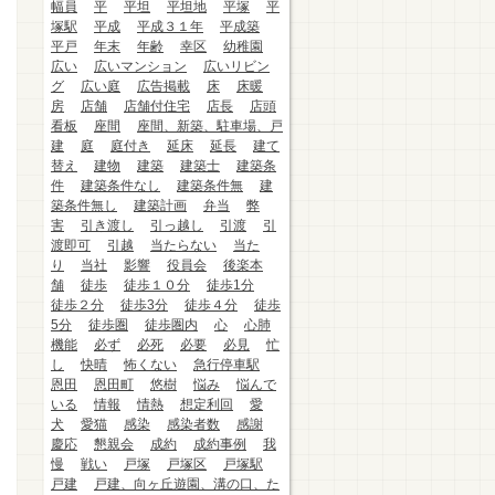
幅員
平
平坦
平坦地
平塚
平
塚駅
平成
平成３１年
平成築
平戸
年末
年齢
幸区
幼稚園
広い
広いマンション
広いリビン
グ
広い庭
広告掲載
床
床暖
房
店舗
店舗付住宅
店長
店頭
看板
座間
座間、新築、駐車場、戸
建
庭
庭付き
延床
延長
建て
替え
建物
建築
建築士
建築条
件
建築条件なし
建築条件無
建
築条件無し
建築計画
弁当
弊
害
引き渡し
引っ越し
引渡
引
渡即可
引越
当たらない
当た
り
当社
影響
役員会
後楽本
舗
徒歩
徒歩１０分
徒歩1分
徒歩２分
徒歩3分
徒歩４分
徒歩
5分
徒歩圏
徒歩圏内
心
心肺
機能
必ず
必死
必要
必見
忙
し
快晴
怖くない
急行停車駅
恩田
恩田町
悠樹
悩み
悩んで
いる
情報
情熱
想定利回
愛
犬
愛猫
感染
感染者数
感謝
慶応
懇親会
成約
成約事例
我
慢
戦い
戸塚
戸塚区
戸塚駅
戸建
戸建、向ヶ丘遊園、溝の口、た