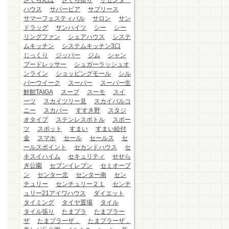
さくらんぼ
さくら祭り
ザセンター
ハウス
サバービア
サブリース
サマーフェスティバル
サロン
サン
ドラッグ
サンハイツ
シー
シー
リングファン
シェアハウス
システ
ムキッチン
システムキッチン3口
じっくり
ジッパー
ジム
シャン
プードレッサー
シュガーラッシュオ
ンライン
ショッピングモール
シル
バーウイーク
スーパー
スーパー生
鮮館TAIGA
スープ
スーモ
スイ
ーツ
スカイツリー見
スカイバルコ
ニー
スカパー
すすき野
スタジ
オタイプ
ステンレスボトル
スポー
ツ
スポット
すまい
すまい給付
金
スマホ
セール
セールス
セ
ールスポイント
セカンドハウス
セ
キスイハイム
セキュリティ
せせら
ぎ公園
セブンイレブン
セミオープ
ン
センター北
センター南
セン
チュリー
センチュリー２１
センチ
ュリー21アイワハウス
ダイエット
タイミング
タイヤ置場
タイル
タイル張り
たまプラ
たまプラー
ザ
たまプラーザ，
たまプラーザ，