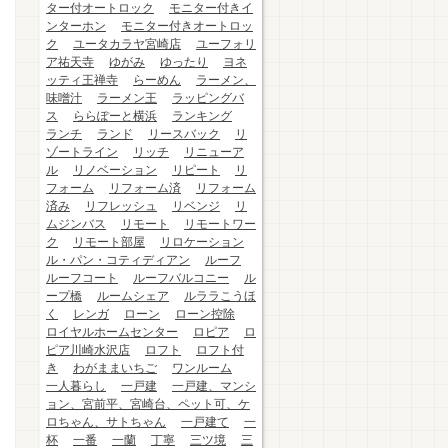
ター付オートロック
モニター付きイ
ンターホン
モニター付きオートロッ
ク
ユータカラヤ宮崎店
ユーフォリ
ア祐天寺
ゆがみ
ゆったり
ヨネ
ッティ王禅寺
らーめん
ラーメン、
味噌汁
ラーメン王
ラッピングバ
ス
ららぽーと横浜
ランキング
ランチ
ランド
リースバック
リ
ゾートライン
リッチ
リニューア
ル
リノベーション
リピート
リ
フォーム
リフォーム済
リフォーム
済み
リフレッシュ
リベンジ
リ
ムジンバス
リモート
リモートワー
ク
リモート部屋
リロケーション
ル・パン・コティディアン
ルーフ
ルーフコート
ルーフバルコニー
ル
ープ橋
ルームシェア
ルララこうほ
く
レンガ
ローン
ローン控除
ロイヤルホームセンター
ロピア
ロ
ピア川崎水沢店
ロフト
ロフト付
き
わがままいちご
ワンルーム
一人暮らし
一戸建
一戸建、マンシ
ョン、宮前平、宮崎台、ペット可、ケ
ロちゃん、サトちゃん
一戸建て
一
杯
一番
一蘭
丁寧
三ツ境
三