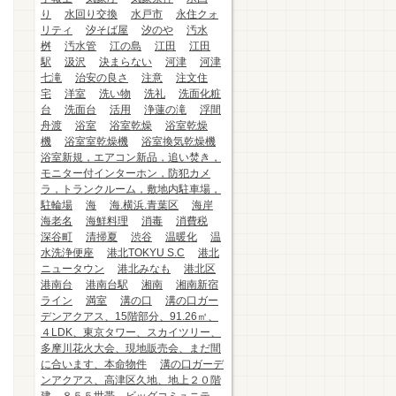
り
水回り交換
水戸市
永住クォ
リティ
汐そば屋
汐のや
汚水
桝
汚水管
江の島
江田
江田
駅
汲沢
決まらない
河津
河津
七滝
治安の良さ
注意
注文住
宅
洋室
洗い物
洗礼
洗面化粧
台
洗面台
活用
浄蓮の滝
浮間
舟渡
浴室
浴室乾燥
浴室乾燥
機
浴室室乾燥機
浴室換気乾燥機
浴室新規，エアコン新品，追い焚き，
モニター付インターホン，防犯カメ
ラ，トランクルーム，敷地内駐車場，
駐輪場
海
海.横浜.青葉区
海岸
海老名
海鮮料理
消毒
消費税
深谷町
清掃夏
渋谷
温暖化
温
水洗浄便座
港北TOKYU S.C
港北
ニュータウン
港北みなも
港北区
港南台
港南台駅
湘南
湘南新宿
ライン
満室
溝の口
溝の口ガー
デンアクアス、15階部分、91.26㎡、
４LDK、東京タワー、スカイツリー、
多摩川花火大会、現地販売会、まだ間
に合います、本命物件
溝の口ガーデ
ンアクアス、高津区久地、地上２０階