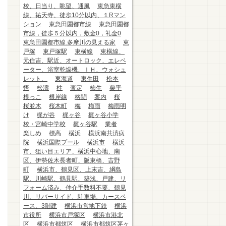
校、日当り、眺望、通風
東急東横
線、祐天寺、徒歩10分以内、１Rマン
ション
東急田園都市線
東急田園都
市線，徒歩５分以内，敷金0，礼金0
東急田園都市線.多摩川の見える家
東
戸塚
東戸塚駅
東横線
東横線、
元住吉、駅近、オートロック、エレベ
ーター、浴室乾燥機、ＩＨ、ウォシュ
レット、
東海道
東生田
松本
悟
松濤
柱
査定
柿生
栗平
根っこ
根岸線
格闘
案内
桜
桜並木
桜木町
梅
梅雨
梅雨明
け
梶が谷
梶ヶ谷
梶ヶ谷小学
校・宮崎中学校
梶ヶ谷駅
業者
楽しめ
標高
横浜
横浜南共済病
院
横浜国際プール
横浜市
横浜
市、狙い目エリア、横浜中心地、南
区、伊勢佐木長者町、阪東橋、吉野
町
横浜市、鶴見区、上末吉、綱島
駅、川崎駅、鶴見駅、築浅、戸建、リ
フォーム済み、仲介手数料不要、鶴見
川、リバーサイド、駐車場、カースペ
ース、3階建
横浜市営地下鉄
横浜
市役所
横浜市戸塚区
横浜市港北
区
横浜市都筑区
横浜市都筑区茅ヶ