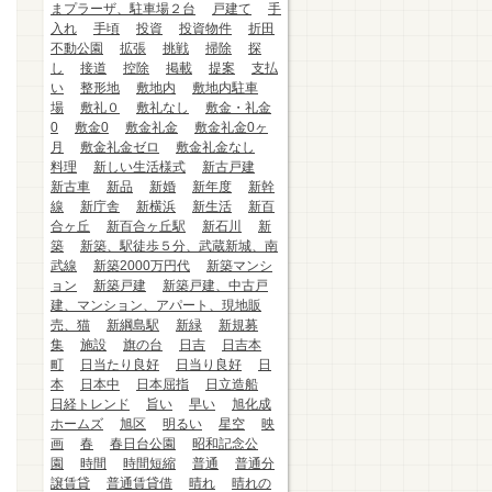
まプラーザ、駐車場２台
戸建て
手
入れ
手頃
投資
投資物件
折田
不動公園
拡張
挑戦
掃除
探
し
接道
控除
掲載
提案
支払
い
整形地
敷地内
敷地内駐車
場
敷礼０
敷礼なし
敷金・礼金
0
敷金0
敷金礼金
敷金礼金0ヶ
月
敷金礼金ゼロ
敷金礼金なし
料理
新しい生活様式
新古戸建
新古車
新品
新婚
新年度
新幹
線
新庁舎
新横浜
新生活
新百
合ヶ丘
新百合ヶ丘駅
新石川
新
築
新築、駅徒歩５分、武蔵新城、南
武線
新築2000万円代
新築マンシ
ョン
新築戸建
新築戸建、中古戸
建、マンション、アパート、現地販
売、猫
新綱島駅
新緑
新規募
集
施設
旗の台
日吉
日吉本
町
日当たり良好
日当り良好
日
本
日本中
日本屈指
日立造船
日経トレンド
旨い
早い
旭化成
ホームズ
旭区
明るい
星空
映
画
春
春日台公園
昭和記念公
園
時間
時間短縮
普通
普通分
譲賃貸
普通賃貸借
晴れ
晴れの