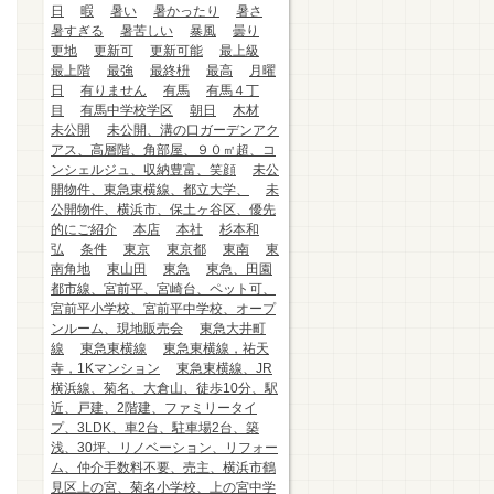
日
暇
暑い
暑かったり
暑さ
暑すぎる
暑苦しい
暴風
曇り
更地
更新可
更新可能
最上級
最上階
最強
最終枡
最高
月曜
日
有りません
有馬
有馬４丁
目
有馬中学校学区
朝日
木材
未公開
未公開、溝の口ガーデンアク
アス、高層階、角部屋、９０㎡超、コ
ンシェルジュ、収納豊富、笑顔
未公
開物件、東急東横線、都立大学、
未
公開物件、横浜市、保土ヶ谷区、優先
的にご紹介
本店
本社
杉本和
弘
条件
東京
東京都
東南
東
南角地
東山田
東急
東急、田園
都市線、宮前平、宮崎台、ペット可、
宮前平小学校、宮前平中学校、オープ
ンルーム、現地販売会
東急大井町
線
東急東横線
東急東横線，祐天
寺，1Kマンション
東急東横線、JR
横浜線、菊名、大倉山、徒歩10分、駅
近、戸建、2階建、ファミリータイ
プ、3LDK、車2台、駐車場2台、築
浅、30坪、リノベーション、リフォー
ム、仲介手数料不要、売主、横浜市鶴
見区上の宮、菊名小学校、上の宮中学