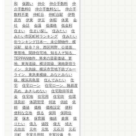
和
仮囲い
仲介
仲介手数料
仲
介手数料0
仲介手数料なし
仲介手
数料不要
仲町台
仲町台駅
伊勢
原市
伊東
伊豆
休暇
休業
会
社
会話
会議
低価格
低金利
住まい
住まい探し
住みたい
住
みたい市区町村ランキング
住みたい
街ランキング日本一、未公開物件、横
浜駅、徒歩７分、西区岡野、公道面、
整形地、閑静住宅地、知る人ぞ知る、
TEPPAN物件、将来の資産価値、更
地、東海道線、横須賀線、湘南新宿ラ
イン、京急線、横浜市営地下鉄ブルー
ライン、東急東横線、みなとみらい
線、横浜高島屋
住んでみたい
住
宅
住宅ローン
住宅ローン、難易度
高め、あきらめない
住宅取得等資
金
住宅地
住宅用
住宅街
住環
境良好
体調管理
何故
供給
依
頼
価値
価格
価格設定
便利
便利な立地
係る
保岡
保岡佳
潔
保木
保育園
修繕
倉庫
借
りたい
借入
値段
偉大
傾き
元住吉
元年
元気
元石川
元石
川町
充実共用部
充実設備
先