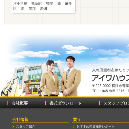
沼小学校
鷺沼駅
麵屋
麺
麻生
区
黒
黒猫
黒畑
東急田園都市線たま
〒225-0002 横浜市
TEL：045-905-2215 
会社概要
書式ダウンロード
スタッフブロ
会社情報
買う
スタッフ紹介
おすすめ売買物件レポート