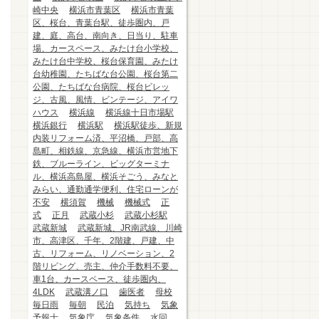
崎中央
横浜市青葉区
横浜市青葉
区、桜台、青葉台駅、徒歩圏内、戸
建、庭、高台、南向き、日当り、駐車
場、カースペース、みたけ台小学校、
みたけ台中学校、桜台保育園、みたけ
台幼稚園、たちばな台公園、桜台第二
公園、たちばな台病院、桜台ビレッ
ジ、古風、風情、ビンテージ、アイワ
ハウス
横浜線
横浜線十日市場駅
横浜銀行
横浜駅
横浜駅徒歩、新規
内装リフォーム済、平沼橋、戸部、高
島町、相鉄線、京急線、横浜市営地下
鉄、ブルーライン、ビッグターミナ
ル、横浜高島屋、横浜そごう、みなと
みらい、通勤通学便利、住宅ローンが
不安
横須賀
機械
機械式
正
式
正月
武蔵小杉
武蔵小杉駅
武蔵新城
武蔵新城、JR南武線、川崎
市、高津区、千年、2階建、戸建、中
古、リフォーム、リノベーション、2
階リビング、売主、仲介手数料不要、
車1台、カースペース、徒歩圏内、
4LDK
武蔵溝ノ口
歯医者
母校
毎日雨
毎朝
民泊
気持ち
気象
予報士
気象庁
気象条件
水回