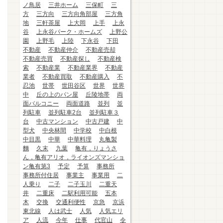
ノ鳥居
三井ホーム
三保町
三
方
三方向
三方向角部屋
三方角
地
三軒茶屋
上大岡
上手
上永
谷
上永谷パーク・ホームズ
上野公
園
上野毛
上陸
下永谷
下田
不動産
不動産仲介
不動産売却
不動産売買
不動産探し
不動産検
索
不動産業
不動産業界
不動産
業者
不動産買取
不動産購入
不
忍池
世帯
世田谷区
世界
世界
中
丘の上のパン屋
丘陵地帯
両
面バルコニー
両面道路
並列
並
列駐車
並列駐車2台
並列駐車３
台
中古マンション
中古戸建
中
型犬
中央林間
中学校
中白根
中目黒
中華
中華料理
丸亀製
麵
久末
九葉
亀有，りょうさ
ん，亀有アリオ，ライオンズマンショ
ン亀有第3
予定
予算
事務所
事務所付住居
事業主
事業用
二
人乗り
二子
二子玉川
二重天
井
二重床
二駅利用可能
五本
木
交換
交通利便性
京急
京浜
東北線
人は武士
人気
人気エリ
ア
人流
今年
仕事
代官山
令