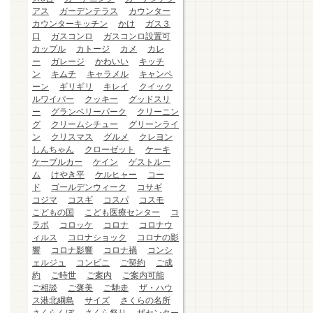
アス
ガーデンテラス
カウンター
カウンターキッチン
かけ
ガス３
口
ガスコンロ
ガスコンロ設置可
カップル
カトージ
カメ
カレ
ー
ガレージ
かわいい
キッチ
ン
キムチ
キャラメル
キャンペ
ーン
ギリギリ
キレイ
クイック
ルワイパー
クッキー
グッドスリ
ー
グランベリーパーク
クリーニン
グ
クリームシチュー
グリーンライ
ン
クリスマス
グルメ
クレヨン
しんちゃん
クローゼット
ケーキ
ケーブルカー
ケイン
ゲストルー
ム
けやき平
ケルヒャー
コー
ド
ゴールデンウィーク
コサギ
コジマ
コスギ
コスパ
コスモ
こどもの国
こども医療センター
コ
ラボ
コロッケ
コロナ
コロナウ
ィルス
コロナショック
コロナの影
響
コロナ影響
コロナ禍
コンシ
ェルジュ
コンビニ
ご契約
ご成
約
ご時世
ご案内
ご案内可能
ご相談
ご褒美
ご馳走
ザ・ハウ
ス港北綱島
サイズ
さくらの名所