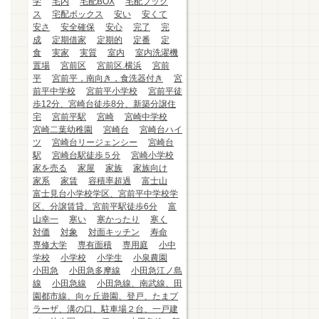
学
宅内
宅配BOX
宅配ブック
ス
宅配ボックス
安い
安くて
安さ
安全確保
安心
完了
完
成
定期借家
定期的
定番
定
食
実家
実質
室内
室内洗濯機
置場
宮前区
宮前区.横浜
宮前
平
宮前平，南向き，食洗器付き
宮
前平中学校
宮前平小学校
宮前平徒
歩12分、宮崎台徒歩8分、新築分譲住
宅
宮前平駅
宮崎
宮崎中学校
宮崎二葉幼稚園
宮崎台
宮崎台ハイ
ツ
宮崎台リージェンシー
宮崎台
駅
宮崎台駅徒歩５分
宮崎小学校
家を売る
家屋
家族
家族向け
家系
家賃
容積率超過
富士山
富士見台小学校学区、宮前平中学校学
区、分譲賃貸、宮前平駅徒歩6分
富
山幸一
寒い
寒かったり
寒く
対価
対象
対面キッチン
寿命
専修大学
専有面積
専用庭
小中
学校
小学校
小学生
小泉農園
小田急
小田急多摩線
小田急江ノ島
線
小田急線
小田急線、南武線、田
園都市線、向ヶ丘遊園、登戸、たまプ
ラーザ、溝の口、駐車場２台、一戸建