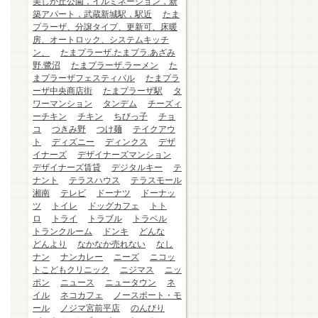
美しが丘公園，イルミネーション，新
築アパート，武蔵新城駅，駅近
たま
プラーザ、分譲タイプ、更新可、床暖
房、オートロック、システムキッチ
ン、
たまプラーザ.たまプラ.あざみ
野.鷺沼
たまプラーザ.ラーメン
た
まプラーザフェスティバル
たまプラ
ーザ中央商店街
たまプラーザ駅
タ
ワーマンション
タンデム
チーズィ
ーチキン
チキン
ちびっ子
チョ
コ
つきみ野
つけ麺
テイクアウ
ト
ディズニー
ディンクス
デザ
イナーズ
デザイナーズマンション
デザイナーズ賃貸
デジタルキー
テ
ナント
テラスハウス
テラスモール
湘南
テレビ
ドーナツ
ドーナッ
ツ
トイレ
ドッグカフェ
トト
ロ
トライ
トラブル
トラベル
トランクルーム
ドンキ
どんな
どんより
なかなか売れない
なし
ナン
ナンカレー
ニーズ
ニコッ
トこどもクリニック
ニジマス
ニッ
ポン
ニュース
ニュータウン
ネ
イル
ネコカフェ
ノースポート・モ
ール
ノジマ宮前平店
のんびり