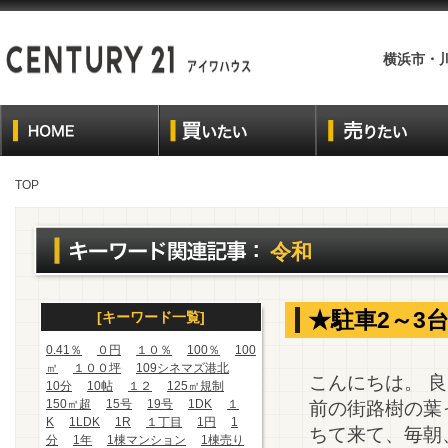
横浜市・
TOP
令和
★駐車2～3
[キーワード一覧]
0.41％
０円
１０％
100％
100
㎡
１００坪
109シネマズ港北
こんにちは。 
10分
10帖
１２
125㎡規制
150㎡超
15号
19号
1DK
１
前の街路樹の葉
K
1LDK
1R
１丁目
1円
1
ちて来て、毎朝
分
1年
1棟マンション
1棟売り