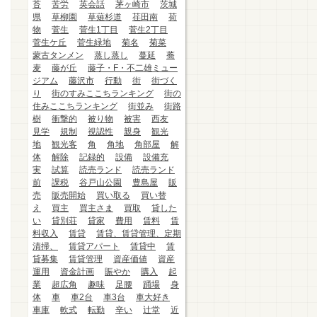
苔
苦労
英会話
茅ヶ崎市
茨城
県
草柳園
草薙杉道
荏田南
荷
物
菅生
菅生1丁目
菅生2丁目
菅生ケ丘
菅生緑地
菊名
菊菜
蒙古タンメン
蒸し蒸し
蔓延
蕎
麦
藤が丘
藤子・F・不二雄ミュー
ジアム
藤沢市
行動
街
街づく
り
街のすみここちランキング
街の
住みここちランキング
街並み
街路
樹
衝撃的
被り物
被害
西友
見学
規制
視認性
親身
観光
地
観光客
角
角地
角部屋
解
体
解除
記録的
設備
設備充
実
試算
読売ランド
読売ランド
前
課税
谷戸山公園
豊島屋
販
売
販売開始
買い取る
買い替
え
買主
買主さま
買取
貸した
い
貸別荘
貸家
費用
賃料
賃
料収入
賃貸
賃貸、賃貸管理、定期
清掃、
賃貸アパート
賃貸中
賃
貸募集
賃貸管理
資産価値
資産
運用
資金計画
賑やか
購入
起
業
超広角
趣味
足腰
踊場
身
体
車
車2台
車3台
車大好き
車庫
軟式
転勤
辛い
辻堂
近