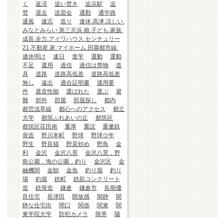
く
返済
追い焚き
追浜駅
追
焚
退去
送迎会
通勤
通学路
通風
速完
造り
連休.高津.涼しい.
みなとみらい.第三京浜.娘.子ども.家族.
成長.全力.アイワハウス.センチュリー
21.不動産.家.マイホーム.田園都市線.
連休明け
連日
進学
運動
運動
不足
運用
過信
過信は禁物
道
具
道路
道路高低差
道路高低差
無し
遠出
適合証明書
適用要
件
遮音性能
選ばれた
選ぶ
避
難
郊外
部屋
部屋探し
都内
都営浅草線
都心へのアクセス
都立
大学
都筑ふれあいの丘
都筑区
都筑区荏田南
重厚
重説
重量鉄
骨造
野川本町
野球
野球少年
野生
野良猫
野菜炒め
野鳥
金
利
金沢
金沢八景
金沢八景，野
島公園，海の公園，釣り
金沢区
金
融機関
金額
金魚
釣り堀
釣り
場
釣堀
鉄町
鉄筋コンクリート
造
鉄骨造
鎌倉
鎌倉市
長期優
良住宅
長津田
開放感
閑静
閑
静な住宅街
間口
関係
関東
関
東学院大学
防犯カメラ
限界
陽