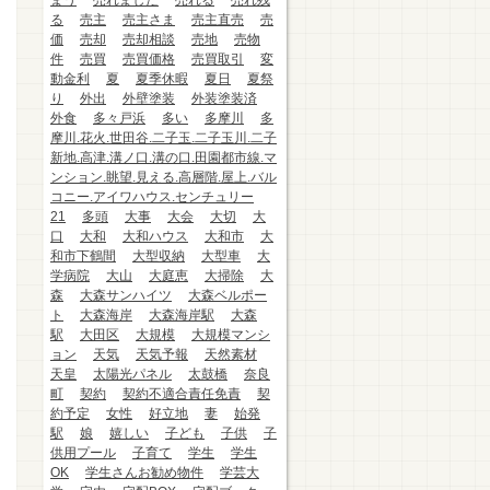
まう
売れました
売れる
売れ残
る
売主
売主さま
売主直売
売
価
売却
売却相談
売地
売物
件
売買
売買価格
売買取引
変
動金利
夏
夏季休暇
夏日
夏祭
り
外出
外壁塗装
外装塗装済
外食
多々戸浜
多い
多摩川
多
摩川.花火.世田谷.二子玉.二子玉川.二子
新地.高津.溝ノ口.溝の口.田園都市線.マ
ンション.眺望.見える.高層階.屋上.バル
コニー.アイワハウス.センチュリー
21
多頭
大事
大会
大切
大
口
大和
大和ハウス
大和市
大
和市下鶴間
大型収納
大型車
大
学病院
大山
大庭恵
大掃除
大
森
大森サンハイツ
大森ベルポー
ト
大森海岸
大森海岸駅
大森
駅
大田区
大規模
大規模マンシ
ョン
天気
天気予報
天然素材
天皇
太陽光パネル
太鼓橋
奈良
町
契約
契約不適合責任免責
契
約予定
女性
好立地
妻
始発
駅
娘
嬉しい
子ども
子供
子
供用プール
子育て
学生
学生
OK
学生さんお勧め物件
学芸大