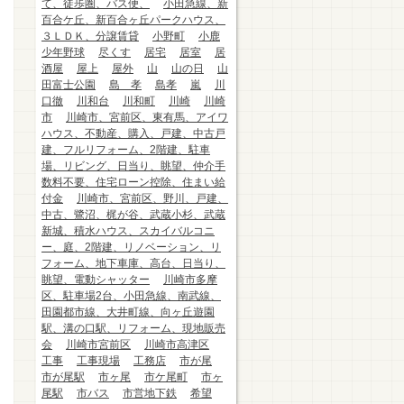
て、徒歩圏、バス便、
小田急線、新
百合ケ丘、新百合ヶ丘パークハウス、
３ＬＤＫ、分譲賃貸
小野町
小鹿
少年野球
尽くす
居宅
居室
居
酒屋
屋上
屋外
山
山の日
山
田富士公園
島 孝
島孝
嵐
川
口徹
川和台
川和町
川崎
川崎
市
川崎市、宮前区、東有馬、アイワ
ハウス、不動産、購入、戸建、中古戸
建、フルリフォーム、2階建、駐車
場、リビング、日当り、眺望、仲介手
数料不要、住宅ローン控除、住まい給
付金
川崎市、宮前区、野川、戸建、
中古、鷺沼、梶が谷、武蔵小杉、武蔵
新城、積水ハウス、スカイバルコニ
ー、庭、2階建、リノベーション、リ
フォーム、地下車庫、高台、日当り、
眺望、電動シャッター
川崎市多摩
区、駐車場2台、小田急線、南武線、
田園都市線、大井町線、向ヶ丘遊園
駅、溝の口駅、リフォーム、現地販売
会
川崎市宮前区
川崎市高津区
工事
工事現場
工務店
市が尾
市が尾駅
市ヶ尾
市ケ尾町
市ヶ
尾駅
市バス
市営地下鉄
希望