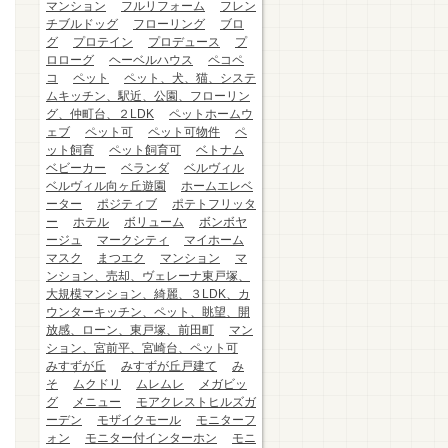
マンション
フルリフォーム
フレン
チブルドッグ
フローリング
ブロ
グ
プロテイン
プロデュース
プ
ロローグ
ヘーベルハウス
ペコペ
コ
ペット
ペット、犬、猫、システ
ムキッチン、駅近、公園、フローリン
グ、仲町台、２LDK
ペットホームウ
ェブ
ペット可
ペット可物件
ペ
ット飼育
ペット飼育可
ベトナム
ベビーカー
ベランダ
ベルヴィル
ベルヴィル向ヶ丘遊園
ホームエレベ
ーター
ポジティブ
ポテトフリッタ
ー
ホテル
ボリューム
ボンボヤ
ージュ
マークシティ
マイホーム
マスク
まつエク
マンション
マ
ンション、売却、ヴェレーナ東戸塚、
大規模マンション、綺麗、３LDK、カ
ウンターキッチン、ペット、眺望、開
放感、ローン、東戸塚、前田町
マン
ション、宮前平、宮崎台、ペット可
みすずが丘
みすずが丘戸建て
み
そ
ムクドリ
ムレムレ
メガビッ
グ
メニュー
モアクレストヒルズガ
ーデン
モザイクモール
モニターフ
ォン
モニター付インターホン
モニ