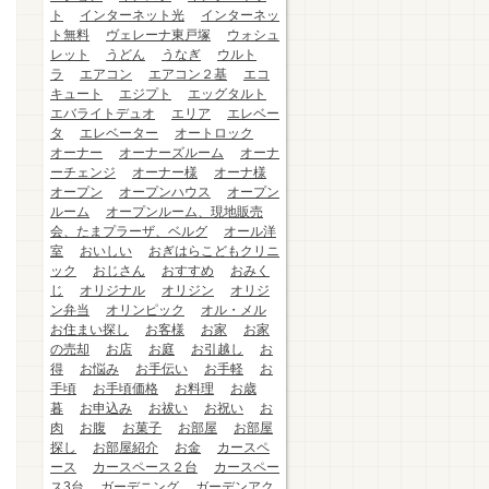
ト
インターネット光
インターネッ
ト無料
ヴェレーナ東戸塚
ウォシュ
レット
うどん
うなぎ
ウルト
ラ
エアコン
エアコン２基
エコ
キュート
エジプト
エッグタルト
エバライトデュオ
エリア
エレベー
タ
エレベーター
オートロック
オーナー
オーナーズルーム
オーナ
ーチェンジ
オーナー様
オーナ様
オープン
オープンハウス
オープン
ルーム
オープンルーム、現地販売
会、たまプラーザ、ベルグ
オール洋
室
おいしい
おぎはらこどもクリニ
ック
おじさん
おすすめ
おみく
じ
オリジナル
オリジン
オリジ
ン弁当
オリンピック
オル・メル
お住まい探し
お客様
お家
お家
の売却
お店
お庭
お引越し
お
得
お悩み
お手伝い
お手軽
お
手頃
お手頃価格
お料理
お歳
暮
お申込み
お祓い
お祝い
お
肉
お腹
お菓子
お部屋
お部屋
探し
お部屋紹介
お金
カースペ
ース
カースペース２台
カースペー
ス3台
ガーデニング
ガーデンアク