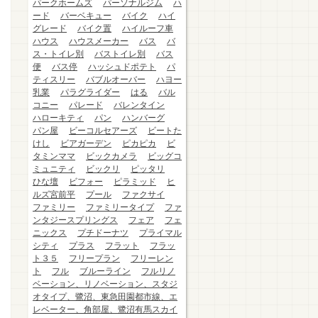
パークホームズ
パーソナルジム
ハ
ード
バーベキュー
バイク
ハイ
グレード
バイク置
ハイルーフ車
ハウス
ハウスメーカー
バス
バ
ス・トイレ別
バストイレ別
バス
便
バス停
ハッシュドポテト
パ
ティスリー
バブルオーバー
ハヨー
乳業
パラグライダー
はる
バル
コニー
パレード
バレンタイン
ハローキティ
パン
ハンバーグ
パン屋
ビーコルセアーズ
ビートた
けし
ビアガーデン
ピカピカ
ビ
タミンママ
ビックカメラ
ビッグコ
ミュニティ
ビックリ
ピッタリ
ひな壇
ビフォー
ピラミッド
ヒ
ルズ宮前平
プール
ファクサイ
ファミリー
ファミリータイプ
ファ
ンタジースプリングス
フェア
フェ
ニックス
プチドーナツ
プライマル
シティ
プラス
フラット
フラッ
ト３５
フリープラン
フリーレン
ト
フル
ブルーライン
フルリノ
ベーション、リノベーション、スタジ
オタイプ、鷺沼、東急田園都市線、エ
レベーター、角部屋、鷺沼有馬スカイ