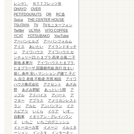
レンゲ）
ＮＴＴフレッツ光
OHAYO
OVER
PETITDOUNUTS
QR
RC造
Suica
THE CENTER HOUSE
TSUTAYA
TV
TVモニターフォン
Twitter
ULTRA
ViTO COFFEE
YCAT
YOTSUBAKO
YouTube
アーバンヒルズ
アーバンフォルム
アイス
あいたい
アイランドキッチ
ン
アイワハウス
アイワハウス.セ
ンチュリー21.たまプラ.高津.台風.二子
新地.多摩川
アイワハウス.たまプラ.
たまプラーザ.田園都市線.急行.住まい
探し.条件.安い.マンション.戸建て.子ど
も.自立.老後.不動産.売買.相談
アイワ
ハウス株式会社
アクセント
あざみ
野
あざみ野駅
あっという間
ア
ップル
アドバイス
アパート
ア
フター
アプラス
アメリカンレスト
ラン
アルヒ
アンパンマン
イク
スピアリ
いくら
イケア
いすゞ
自動車
イタリアン・グレイハウン
ド
いちご
いちごのデニッシュ
イトーヨーカ堂
イメージ
イルミネ
ーション
インスタ
インターネッ