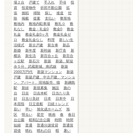
場２台
戸建て
手入れ
手頃
投
資
投資物件
折田不動公園
拡
張
挑戦
掃除
探し
接道
控
除
掲載
提案
支払い
整形地
敷地内
敷地内駐車場
敷礼０
敷
礼なし
敷金・礼金0
敷金0
敷金
礼金
敷金礼金0ヶ月
敷金礼金ゼ
ロ
敷金礼金なし
料理
新しい生
活様式
新古戸建
新古車
新品
新婚
新年度
新幹線
新庁舎
新
横浜
新生活
新百合ヶ丘
新百合
ヶ丘駅
新石川
新築
新築、駅徒
歩５分、武蔵新城、南武線
新築
2000万円代
新築マンション
新築
戸建
新築戸建、中古戸建、マンショ
ン、アパート、現地販売、猫
新綱島
駅
新緑
新規募集
施設
旗の
台
日吉
日吉本町
日当たり良
好
日当り良好
日本
日本中
日
本屈指
日立造船
日経トレンド
旨い
早い
旭化成ホームズ
旭
区
明るい
星空
映画
春
春日
台公園
昭和記念公園
時間
時間
短縮
普通
普通分譲賃貸
普通賃
貸借
晴れ
晴れの日
暇
暑い