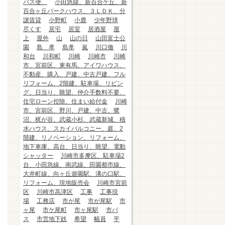
バス便、
小田急線、新百合ケ丘、新
百合ヶ丘パークハウス、３ＬＤＫ、分
譲賃貸
小野町
小鹿
少年野球
尽くす
居宅
居室
居酒屋
屋
上
屋外
山
山の日
山田富士公
園
島 孝
島孝
嵐
川口徹
川
和台
川和町
川崎
川崎市
川崎
市、宮前区、東有馬、アイワハウス、
不動産、購入、戸建、中古戸建、フル
リフォーム、2階建、駐車場、リビン
グ、日当り、眺望、仲介手数料不要、
住宅ローン控除、住まい給付金
川崎
市、宮前区、野川、戸建、中古、鷺
沼、梶が谷、武蔵小杉、武蔵新城、積
水ハウス、スカイバルコニー、庭、2
階建、リノベーション、リフォーム、
地下車庫、高台、日当り、眺望、電動
シャッター
川崎市多摩区、駐車場2
台、小田急線、南武線、田園都市線、
大井町線、向ヶ丘遊園駅、溝の口駅、
リフォーム、現地販売会
川崎市宮前
区
川崎市高津区
工事
工事現
場
工務店
市が尾
市が尾駅
市
ヶ尾
市ケ尾町
市ヶ尾駅
市バ
ス
市営地下鉄
希望
幅員
平