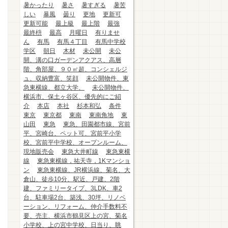
暑かったり
暑さ
暑すぎる
暑苦
しい
暴風
曇り
更地
更新可
更新可能
最上級
最上階
最強
最終枡
最高
月曜日
有りませ
ん
有馬
有馬４丁目
有馬中学校
学区
朝日
木材
未公開
未公
開、溝の口ガーデンアクアス、高層
階、角部屋、９０㎡超、コンシェルジ
ュ、収納豊富、笑顔
未公開物件、東
急東横線、都立大学、
未公開物件、
横浜市、保土ヶ谷区、優先的にご紹
介
本店
本社
杉本和弘
条件
東京
東京都
東南
東南角地
東
山田
東急
東急、田園都市線、宮前
平、宮崎台、ペット可、宮前平小学
校、宮前平中学校、オープンルーム、
現地販売会
東急大井町線
東急東横
線
東急東横線，祐天寺，1Kマンショ
ン
東急東横線、JR横浜線、菊名、大
倉山、徒歩10分、駅近、戸建、2階
建、ファミリータイプ、3LDK、車2
台、駐車場2台、築浅、30坪、リノベ
ーション、リフォーム、仲介手数料不
要、売主、横浜市鶴見区上の宮、菊名
小学校、上の宮中学校、日当り、眺