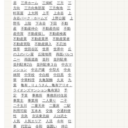
居
三井ホーム
三保町
三方
三
方向
三方向角部屋
三方角地
三
軒茶屋
上大岡
上手
上永谷
上
永谷パーク・ホームズ
上野公園
上
野毛
上陸
下永谷
下田
不動
産
不動産仲介
不動産売却
不動
産売買
不動産探し
不動産検索
不動産業
不動産業界
不動産業者
不動産買取
不動産購入
不忍池
世帯
世田谷区
世界
世界中
丘
の上のパン屋
丘陵地帯
両面バルコ
ニー
両面道路
並列
並列駐車
並列駐車2台
並列駐車３台
中古マ
ンション
中古戸建
中型犬
中央
林間
中学校
中白根
中目黒
中
華
中華料理
丸亀製麵
久末
九
葉
亀有，りょうさん，亀有アリオ，
ライオンズマンション亀有第3
予
定
予算
事務所
事務所付住居
事業主
事業用
二人乗り
二子
二子玉川
二重天井
二重床
二駅
利用可能
五本木
交換
交通利便
性
京急
京浜東北線
人は武士
人気
人気エリア
人流
今年
仕
事
代官山
令和
仮囲い
仲介