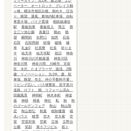
ミリータイプ、3LDK、最上階、エレ
ベーター、オートロック、グレイス鶴
ヶ峰、横浜市旭区白根、南向き、日当
り、眺望、通風、敷地内駐車場、自転
車置き場、バイク置場
相鉄線瀬谷
駅
看板効果
看板収入
県立
県
立三ツ池公園
真夏日
眺め
眺
望
瞬間的
矢野口
知恵
石垣
石田
石田悠樹
砂場
破格
確
率
礼金0
社員寮
社長
祈りま
す
祐天寺
祐天寺駅
祝日
神奈
川
神奈川の不動産屋
神奈川区
神奈川県
神奈川県、川崎市、宮前
区、水沢、たまプラーザ、築浅、2階
建、リノベーション、3LDK、庭、駐
車場、眺望、売主、仲介手数料不要、
リビング広い、バス便豊富、尻手黒川
道路、ロフト、畑、リフォーム済み、
田園風景
神明町
神木本町
神楽
坂
神様
神泉
神社
私
秋
秋
のゴールデンフェア
秋山
秋山智
宏
秋山智弘
秋葉
税制優遇
積
水ハウス
積雪
空き
空き家
空
室
空室対策
空家
立地
立野台
公園
笑顔
第５フジビル
筋ト