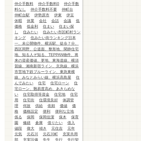
仲介手数料
仲介手数料0
仲介手数
料なし
仲介手数料不要
仲町台
仲町台駅
伊勢原市
伊東
伊豆
休暇
休業
会社
会話
会議
低
価格
低金利
住まい
住まい探
し
住みたい
住みたい市区町村ラン
キング
住みたい街ランキング日本
一、未公開物件、横浜駅、徒歩７分、
西区岡野、公道面、整形地、閑静住宅
地、知る人ぞ知る、TEPPAN物件、将
来の資産価値、更地、東海道線、横須
賀線、湘南新宿ライン、京急線、横浜
市営地下鉄ブルーライン、東急東横
線、みなとみらい線、横浜高島屋
住
んでみたい
住宅
住宅ローン
住
宅ローン、難易度高め、あきらめな
い
住宅取得等資金
住宅地
住宅
用
住宅街
住環境良好
体調管
理
何故
供給
依頼
価値
価
格
価格設定
便利
便利な立地
係る
保岡
保岡佳潔
保木
保育
園
修繕
倉庫
借りたい
借入
値段
偉大
傾き
元住吉
元年
元気
元石川
元石川町
充実共用
部
充実設備
先生
先行
先行契