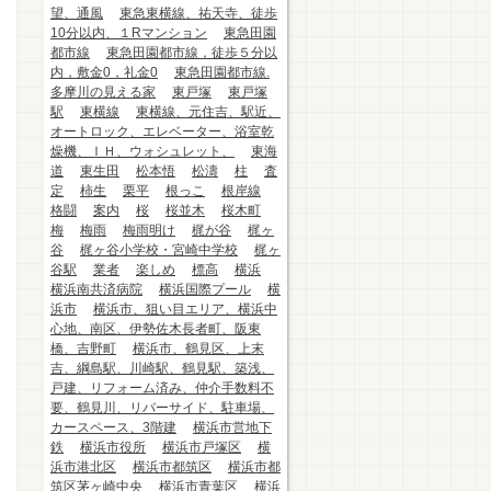
望、通風
東急東横線、祐天寺、徒歩
10分以内、１Rマンション
東急田園
都市線
東急田園都市線，徒歩５分以
内，敷金0，礼金0
東急田園都市線.
多摩川の見える家
東戸塚
東戸塚
駅
東横線
東横線、元住吉、駅近、
オートロック、エレベーター、浴室乾
燥機、ＩＨ、ウォシュレット、
東海
道
東生田
松本悟
松濤
柱
査
定
柿生
栗平
根っこ
根岸線
格闘
案内
桜
桜並木
桜木町
梅
梅雨
梅雨明け
梶が谷
梶ヶ
谷
梶ヶ谷小学校・宮崎中学校
梶ヶ
谷駅
業者
楽しめ
標高
横浜
横浜南共済病院
横浜国際プール
横
浜市
横浜市、狙い目エリア、横浜中
心地、南区、伊勢佐木長者町、阪東
橋、吉野町
横浜市、鶴見区、上末
吉、綱島駅、川崎駅、鶴見駅、築浅、
戸建、リフォーム済み、仲介手数料不
要、鶴見川、リバーサイド、駐車場、
カースペース、3階建
横浜市営地下
鉄
横浜市役所
横浜市戸塚区
横
浜市港北区
横浜市都筑区
横浜市都
筑区茅ヶ崎中央
横浜市青葉区
横浜