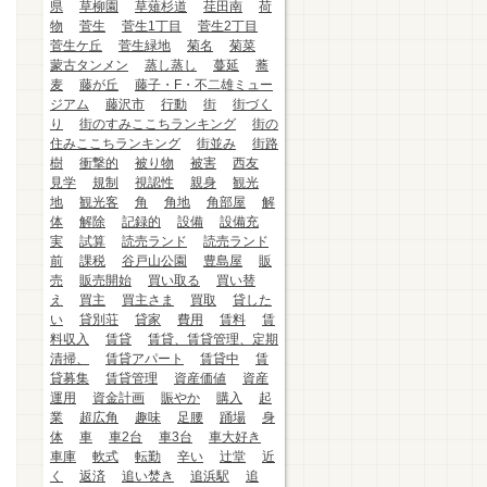
県
草柳園
草薙杉道
荏田南
荷
物
菅生
菅生1丁目
菅生2丁目
菅生ケ丘
菅生緑地
菊名
菊菜
蒙古タンメン
蒸し蒸し
蔓延
蕎
麦
藤が丘
藤子・F・不二雄ミュー
ジアム
藤沢市
行動
街
街づく
り
街のすみここちランキング
街の
住みここちランキング
街並み
街路
樹
衝撃的
被り物
被害
西友
見学
規制
視認性
親身
観光
地
観光客
角
角地
角部屋
解
体
解除
記録的
設備
設備充
実
試算
読売ランド
読売ランド
前
課税
谷戸山公園
豊島屋
販
売
販売開始
買い取る
買い替
え
買主
買主さま
買取
貸した
い
貸別荘
貸家
費用
賃料
賃
料収入
賃貸
賃貸、賃貸管理、定期
清掃、
賃貸アパート
賃貸中
賃
貸募集
賃貸管理
資産価値
資産
運用
資金計画
賑やか
購入
起
業
超広角
趣味
足腰
踊場
身
体
車
車2台
車3台
車大好き
車庫
軟式
転勤
辛い
辻堂
近
く
返済
追い焚き
追浜駅
追