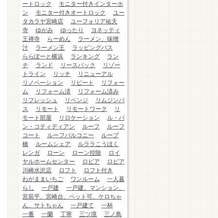
ートロック
モニター付きインターホ
ン
モニター付きオートロック
ユー
タカラヤ宮崎店
ユーフォリア祐天
寺
ゆがみ
ゆったり
ヨネッティ
王禅寺
らーめん
ラーメン、味噌
汁
ラーメン王
ラッピングバス
ららぽーと横浜
ランキング
ラン
チ
ランド
リースバック
リゾー
トライン
リッチ
リニューアル
リノベーション
リピート
リフォー
ム
リフォーム済
リフォーム済み
リフレッシュ
リベンジ
リムジンバ
ス
リモート
リモートワーク
リ
モート部屋
リロケーション
ル・パ
ン・コティディアン
ルーフ
ルーフ
コート
ルーフバルコニー
ループ
橋
ルームシェア
ルララこうほく
レンガ
ローン
ローン控除
ロイ
ヤルホームセンター
ロピア
ロピア
川崎水沢店
ロフト
ロフト付き
わがままいちご
ワンルーム
一人暮
らし
一戸建
一戸建、マンション、
宮前平、宮崎台、ペット可、ケロちゃ
ん、サトちゃん
一戸建て
一杯
一番
一蘭
丁寧
三ツ境
三ノ鳥