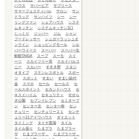
さくらんぼ
さくら祭り
ザセンター
ハウス
サバービア
サブリース
サマーフェスティバル
サロン
サン
ドラッグ
サンハイツ
シー
シー
リングファン
シェアハウス
システ
ムキッチン
システムキッチン3口
じっくり
ジッパー
ジム
シャン
プードレッサー
シュガーラッシュオ
ンライン
ショッピングモール
シル
バーウイーク
スーパー
スーパー生
鮮館TAIGA
スープ
スーモ
スイ
ーツ
スカイツリー見
スカイバルコ
ニー
スカパー
すすき野
スタジ
オタイプ
ステンレスボトル
スポー
ツ
スポット
すまい
すまい給付
金
スマホ
セール
セールス
セ
ールスポイント
セカンドハウス
セ
キスイハイム
セキュリティ
せせら
ぎ公園
セブンイレブン
セミオープ
ン
センター北
センター南
セン
チュリー
センチュリー２１
センチ
ュリー21アイワハウス
ダイエット
タイミング
タイヤ置場
タイル
タイル張り
たまプラ
たまプラー
ザ
たまプラーザ，
たまプラーザ，