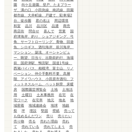
園
向ケ丘遊園、登戸、たまプラー
ザ、溝の口、小田急線、南武線、田園
都市線、大井町線、戸建て、駐車場2
台、徒歩圏
君の名は
周辺環境
和室
品川
品川区
品濃
商売
商店街
問合せ
喜んで
営業
国
府津海岸、釣り、ショアジギング、弓
角、サーフトローリング、青物、回遊
魚、シロギス、酒匂海岸、前川海岸、
マンション、築浅、オーシャンビュ
ー、眺望、日当り、出勤前釣行、漁場
前、国府津駅、鴨宮駅、国道1号線、
西湘バイパス、相模湾、富士山、リノ
ベーション、仲介手数料不要、高層
階、アイワハウス、小田原市酒匂、フ
ィットネスルーム、ペット飼育、床暖
房
国際園芸博覧会
土地
土地活
用
土曜日
土木事務所
在宅
在
宅ワーク
在宅率
地元
地名
地
域密着
地域連絡会
地球
地鎮
祭
坪
埋設
堅固
壁紙
売って
も住めるんだワン
売り
売りたい
売り物
売る
売れた理由
売れ
て
売れている
売れてしまう
売