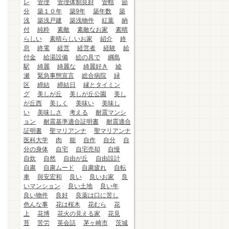
レ
管理
管理体制良好
管轄
節
分
築１０年
築9年
築年数
築
浅
築浅戸建
築浅物件
紅葉
納
付
純粋
素敵
素敵なお家
素晴
らしい
素晴らしいお家
紹介
終
息
終電
経営
経営者
経験
給
付金
給湯設備
絵の具で
綱島
駅
綺麗
綺麗な
綺麗好き
綾
瀬
緊急事態宣言
総合病院
緑
区
締結
締結日
縁とタイミン
グ
美しが丘
美しが丘公園
美し
が丘西
美しく
美味い
美味し
い
美味しさ
考える
耐震マンシ
ョン
耐震基準適合証明書
耐震適合
証明書
聖マリアンナ
聖マリアンナ
医科大学
肉
能
自作
自分
自
分の身体
自宅
自宅売却
自慢
自炊
自然
自由が丘
自由設計
自粛
自粛ムード
自粛疲れ
自転
車
與安宏和
良い
良いお家
良
いマンション
良い土地
良い年
良い物件
良好
良薬は口に苦し
色んな事
花は桜木
花むら
花
上
花博
花火の見える家
花見
苔
苦労
英会話
茅ヶ崎市
茨城