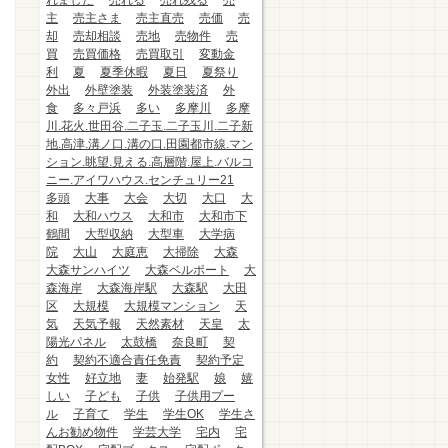
れました
売れる
売れ残る
売
主
売主さま
売主直売
売価
売
却
売却相談
売地
売物件
売
買
売買価格
売買取引
変動金
利
夏
夏季休暇
夏日
夏祭り
外出
外壁塗装
外装塗装済
外
食
多々戸浜
多い
多摩川
多摩
川.花火.世田谷.二子玉.二子玉川.二子新
地.高津.溝ノ口.溝の口.田園都市線.マン
ション.眺望.見える.高層階.屋上.バルコ
ニー.アイワハウス.センチュリー21
多頭
大事
大会
大切
大口
大
和
大和ハウス
大和市
大和市下
鶴間
大型収納
大型車
大学病
院
大山
大庭恵
大掃除
大森
大森サンハイツ
大森ベルポート
大
森海岸
大森海岸駅
大森駅
大田
区
大規模
大規模マンション
天
気
天気予報
天然素材
天皇
太
陽光パネル
太鼓橋
奈良町
契
約
契約不適合責任免責
契約予定
女性
好立地
妻
始発駅
娘
嬉
しい
子ども
子供
子供用プー
ル
子育て
学生
学生OK
学生さ
んお勧め物件
学芸大学
宅内
宅