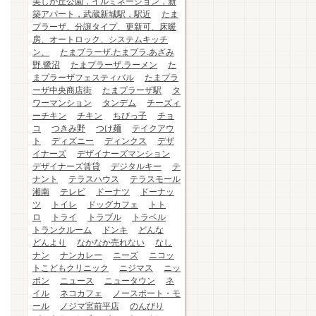
美しが丘公園，イルミネーション，新
築アパート，武蔵新城駅，駅近
たま
プラーザ、分譲タイプ、更新可、床暖
房、オートロック、システムキッチ
ン、
たまプラーザ.たまプラ.あざみ
野.鷺沼
たまプラーザ.ラーメン
た
まプラーザフェスティバル
たまプラ
ーザ中央商店街
たまプラーザ駅
タ
ワーマンション
タンデム
チーズィ
ーチキン
チキン
ちびっ子
チョ
コ
つきみ野
つけ麺
テイクアウ
ト
ディズニー
ディンクス
デザ
イナーズ
デザイナーズマンション
デザイナーズ賃貸
デジタルキー
テ
ナント
テラスハウス
テラスモール
湘南
テレビ
ドーナツ
ドーナッ
ツ
トイレ
ドッグカフェ
トト
ロ
トライ
トラブル
トラベル
トランクルーム
ドンキ
どんな
どんより
なかなか売れない
なし
ナン
ナンカレー
ニーズ
ニコッ
トこどもクリニック
ニジマス
ニッ
ポン
ニュース
ニュータウン
ネ
イル
ネコカフェ
ノースポート・モ
ール
ノジマ宮前平店
のんびり