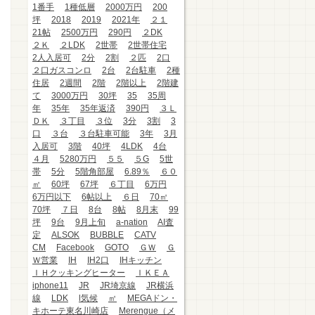
1番手
1種低層
2000万円
200
坪
2018
2019
2021年
２１
21帖
2500万円
290円
２DK
２Ｋ
２LDK
2世帯
2世帯住宅
2人入居可
2分
2割
２匹
2口
２口ガスコンロ
2台
2台駐車
2種
住居
2週間
2階
2階以上
2階建
て
3000万円
30坪
35
35周
年
35年
35年返済
390円
３Ｌ
ＤＫ
３丁目
３位
3分
3割
3
口
３台
３台駐車可能
3年
3月
入居可
3階
40坪
4LDK
4台
４月
5280万円
５５
５G
5世
帯
5分
5階角部屋
6.89％
６０
㎡
60坪
67坪
６丁目
6万円
6万円以下
6帖以上
６日
70㎡
70坪
７日
8台
8帖
8月末
99
坪
9台
9月上旬
a-nation
AI査
定
ALSOK
BUBBLE
CATV
CM
Facebook
GOTO
ＧＷ
Ｇ
Ｗ営業
IH
IH2口
IHキッチン
ＩＨクッキングヒーター
ＩＫＥＡ
iphone11
JR
JR埼京線
JR横浜
線
LDK
l気候
㎡
MEGAドン・
キホーテ東名川崎店
Merengue（メ