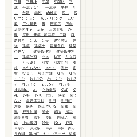
平坦
平坦地
平塚
平塚駅
平
成
平成３１年
平成築
平戸
年
末
年齢
幸区
幼稚園
広い
広
いマンション
広いリビング
広い
庭
広告掲載
床
床暖房
店舗
店舗付住宅
店長
店頭看板
座
間
座間、新築、駐車場、戸建
庭
庭付き
延床
延長
建て替え
建
物
建築
建築士
建築条件
建築
条件なし
建築条件無
建築条件無
し
建築計画
弁当
弊害
引き渡
し
引っ越し
引渡
引渡即可
引
越
当たらない
当たり
当社
影
響
役員会
後楽本舗
徒歩
徒歩
１０分
徒歩1分
徒歩２分
徒歩3
分
徒歩４分
徒歩5分
徒歩圏
徒歩圏内
心
心肺機能
必ず
必
死
必要
必見
忙し
快晴
怖く
ない
急行停車駅
恩田
恩田町
悠樹
悩み
悩んでいる
情報
情
熱
想定利回
愛犬
愛猫
感染
感染者数
感謝
慶応
懇親会
成
約
成約事例
我慢
戦い
戸塚
戸塚区
戸塚駅
戸建
戸建、向ヶ
丘遊園、溝の口、たまプラーザ、駐車