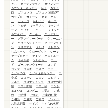
アス
ガーデンテラス
カウンター
カウンターキッチン
かけ
ガス３
口
ガスコンロ
ガスコンロ設置可
カップル
カトージ
カメ
カレ
ー
ガレージ
かわいい
キッチ
ン
キムチ
キャラメル
キャンペ
ーン
ギリギリ
キレイ
クイック
ルワイパー
クッキー
グッドスリ
ー
グランベリーパーク
クリーニン
グ
クリームシチュー
グリーンライ
ン
クリスマス
グルメ
クレヨン
しんちゃん
クローゼット
ケーキ
ケーブルカー
ケイン
ゲストルー
ム
けやき平
ケルヒャー
コー
ド
ゴールデンウィーク
コサギ
コジマ
コスギ
コスパ
コスモ
こどもの国
こども医療センター
コ
ラボ
コロッケ
コロナ
コロナウ
ィルス
コロナショック
コロナの影
響
コロナ影響
コロナ禍
コンシ
ェルジュ
コンビニ
ご契約
ご成
約
ご時世
ご案内
ご案内可能
ご相談
ご褒美
ご馳走
ザ・ハウ
ス港北綱島
サイズ
さくらの名所