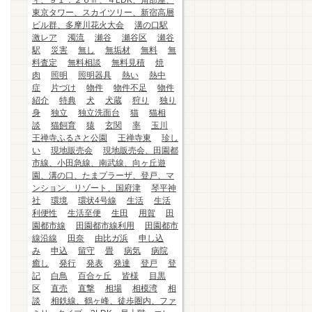
ィ、９１．２６㎡、４LDK、角部屋、
東京タワー、スカイツリー、新宿高層
ビル群、多摩川花火大会
溝の口駅
激レア
濁流
瀬谷
瀬谷区
瀬谷
駅
災害
無し
無垢材
無料
無
料査定
無料相談
無料見積
焼
肉
照明
照明器具
熱い
熱中
症
片づけ
物件
物件不足
物件
紹介
特典
犬
犬蔵
狩り
独り
身
独立
独立洗面台
猫
猫相
談
猫飼育
猿
玄関
率
玉川
王禅寺ふるさと公園
王禅寺東
珍し
い
現地販売会
現地販売会、田園都
市線、小田急線、南武線、向ヶ丘遊
園、溝の口、たまプラーザ、登戸、マ
ンション、リゾート、国府津
琴平神
社
環境
環状4号線
生活
生活
利便性
生活至便
生田
用賀
田
園都市線
田園都市線利用
田園都市
線沿線
田奈
由比ガ浜
申し込
み
申込
留守
畳
病気
病院
癒し
発行
発表
発達
登戸
登
記
白鳥
百合ヶ丘
皆様
目黒
区
直売
直撃
相場
相模湾
相
談
相鉄線、鶴ヶ峰、徒歩圏内、ファ