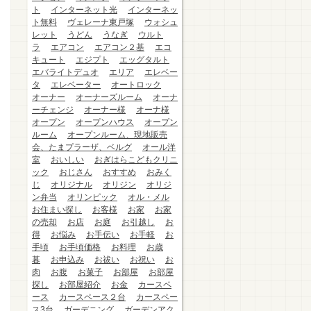
ト
インターネット光
インターネッ
ト無料
ヴェレーナ東戸塚
ウォシュ
レット
うどん
うなぎ
ウルト
ラ
エアコン
エアコン２基
エコ
キュート
エジプト
エッグタルト
エバライトデュオ
エリア
エレベー
タ
エレベーター
オートロック
オーナー
オーナーズルーム
オーナ
ーチェンジ
オーナー様
オーナ様
オープン
オープンハウス
オープン
ルーム
オープンルーム、現地販売
会、たまプラーザ、ベルグ
オール洋
室
おいしい
おぎはらこどもクリニ
ック
おじさん
おすすめ
おみく
じ
オリジナル
オリジン
オリジ
ン弁当
オリンピック
オル・メル
お住まい探し
お客様
お家
お家
の売却
お店
お庭
お引越し
お
得
お悩み
お手伝い
お手軽
お
手頃
お手頃価格
お料理
お歳
暮
お申込み
お祓い
お祝い
お
肉
お腹
お菓子
お部屋
お部屋
探し
お部屋紹介
お金
カースペ
ース
カースペース２台
カースペー
ス3台
ガーデニング
ガーデンアク