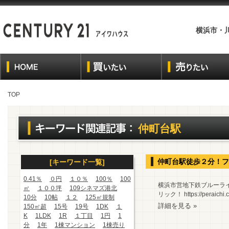
横浜市・
TOP
仲町台駅
仲町台駅徒歩２分！フ
[キーワード一覧]
0.41％
０円
１０％
100％
100
横浜市営地下鉄ブルーラ
㎡
１００坪
109シネマズ港北
リック！ https://peraichi.c
10分
10帖
１２
125㎡規制
詳細を見る »
150㎡超
15号
19号
1DK
１
K
1LDK
1R
１丁目
1円
1
分
1年
1棟マンション
1棟売り