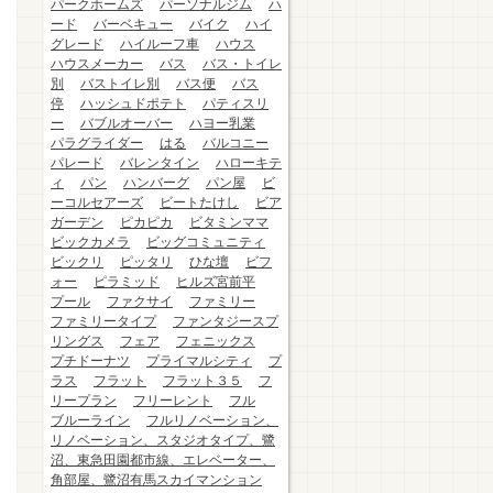
パークホームズ
パーソナルジム
ハ
ード
バーベキュー
バイク
ハイ
グレード
ハイルーフ車
ハウス
ハウスメーカー
バス
バス・トイレ
別
バストイレ別
バス便
バス
停
ハッシュドポテト
パティスリ
ー
バブルオーバー
ハヨー乳業
パラグライダー
はる
バルコニー
パレード
バレンタイン
ハローキテ
ィ
パン
ハンバーグ
パン屋
ビ
ーコルセアーズ
ビートたけし
ビア
ガーデン
ピカピカ
ビタミンママ
ビックカメラ
ビッグコミュニティ
ビックリ
ピッタリ
ひな壇
ビフ
ォー
ピラミッド
ヒルズ宮前平
プール
ファクサイ
ファミリー
ファミリータイプ
ファンタジースプ
リングス
フェア
フェニックス
プチドーナツ
プライマルシティ
プ
ラス
フラット
フラット３５
フ
リープラン
フリーレント
フル
ブルーライン
フルリノベーション、
リノベーション、スタジオタイプ、鷺
沼、東急田園都市線、エレベーター、
角部屋、鷺沼有馬スカイマンション