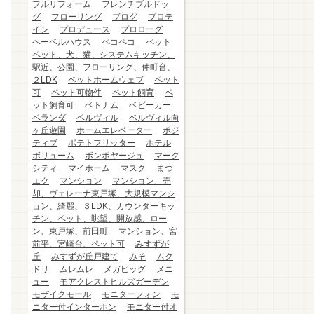
フルリフォーム
フレンチブルドッ
グ
フローリング
ブログ
プロテ
イン
プロデュース
プロローグ
ヘーベルハウス
ペコペコ
ペット
ペット、犬、猫、システムキッチン、
駅近、公園、フローリング、仲町台、
２LDK
ペットホームウェブ
ペット
可
ペット可物件
ペット飼育
ペ
ット飼育可
ベトナム
ベビーカー
ベランダ
ベルヴィル
ベルヴィル向
ヶ丘遊園
ホームエレベーター
ポジ
ティブ
ポテトフリッター
ホテル
ボリューム
ボンボヤージュ
マーク
シティ
マイホーム
マスク
まつ
エク
マンション
マンション、売
却、ヴェレーナ東戸塚、大規模マンシ
ョン、綺麗、３LDK、カウンターキッ
チン、ペット、眺望、開放感、ロー
ン、東戸塚、前田町
マンション、宮
前平、宮崎台、ペット可
みすずが
丘
みすずが丘戸建て
みそ
ムク
ドリ
ムレムレ
メガビッグ
メニ
ュー
モアクレストヒルズガーデン
モザイクモール
モニターフォン
モ
ニター付インターホン
モニター付オ