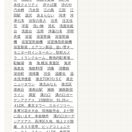
永住クォリティ
汐そば屋
汐のや
汚水桝
汚水管
江の島
江田
江
田駅
汲沢
決まらない
河津
河
津七滝
治安の良さ
注意
注文住
宅
洋室
洗い物
洗礼
洗面化粧
台
洗面台
活用
浄蓮の滝
浮間
舟渡
浴室
浴室乾燥
浴室乾燥
機
浴室室乾燥機
浴室換気乾燥機
浴室新規，エアコン新品，追い焚き，
モニター付インターホン，防犯カメ
ラ，トランクルーム，敷地内駐車場，
駐輪場
海
海.横浜.青葉区
海岸
海老名
海鮮料理
消毒
消費税
深谷町
清掃夏
渋谷
温暖化
温
水洗浄便座
港北TOKYU S.C
港北
ニュータウン
港北みなも
港北区
港南台
港南台駅
湘南
湘南新宿
ライン
満室
溝の口
溝の口ガー
デンアクアス、15階部分、91.26㎡、
４LDK、東京タワー、スカイツリー、
多摩川花火大会、現地販売会、まだ間
に合います、本命物件
溝の口ガーデ
ンアクアス、高津区久地、地上２０階
建、８５５世帯、ビッグコミュニテ