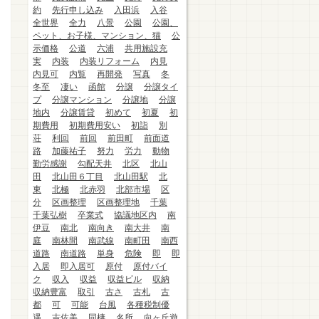
約
先行申し込み
入田浜
入谷
全世界
全力
八景
公園
公園、
ペット、お子様、マンション、猫
公
示価格
公道
六浦
共用施設充
実
内装
内装リフォーム
内見
内見可
内覧
再開発
写真
冬
冬至
凄い
函館
分譲
分譲タイ
プ
分譲マンション
分譲地
分譲
地内
分譲賃貸
初めて
初夏
初
期費用
初期費用安い
初詣
別
荘
利回
前回
前田町
前面道
路
加藤祐子
努力
労力
動物
勤労感謝
勾配天井
北区
北山
田
北山田６丁目
北山田駅
北
東
北極
北赤羽
北部市場
区
分
区画整理
区画整理地
千葉
千葉弘樹
卒業式
協議地区内
南
伊豆
南北
南向き
南大井
南
庭
南林間
南武線
南町田
南西
道路
南道路
単身
危険
即
即
入居
即入居可
原付
原付バイ
ク
収入
収益
収益ビル
収納
収納豊富
取引
古さ
古札
古
都
可
可能
台風
各種税制優
遇
吉佐美
同棲
名所
向ヶ丘遊