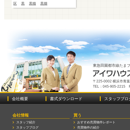
区
黒
黒猫
黒畑
東急田園都市線たま
〒225-0002 横浜市
TEL：045-905-2215 
会社概要
書式ダウンロード
スタッフブロ
会社情報
買う
スタッフ紹介
おすすめ売買物件レポート
スタッフブログ
売買物件の紹介