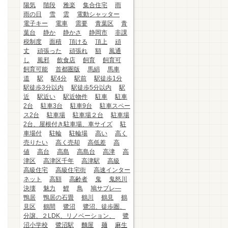
陽気
階段
雅楽
集合住宅
雨
雨の日
雪
雲
電動シャッター
電子キー
電車
需要
青葉区
青
葉台
静か
静かさ
静岡市
非課
税制度
面積
頂ける
頂上
頑
丈
頑張った
頑張れ
額
風通
し
風邪
飲食店
飼育
飼育可
飼育可能
首都圏版
馬絹
馬車
道
駅
駅4分
駅前
駅徒歩1分
駅徒歩3分以内
駅徒歩5分以内
駅
近
駅近い
駅近物件
駐車
駐車
2台
駐車3台
駐車9台
駐車スペー
ス2台
駐車場
駐車場２台
駐車場
2台、屋根付き駐車場、車サイズ
駐
車場付
駐輪
駐輪場
高い
高く
売りたい
高く売却
高低差
高
値
高台
高島
高島台
高津
高
津区
高津区千年
高津駅
高級
高級住宅
高級住宅街
高速インター
ネット
高額
高齢者
鬼
鬼怒川
決壊
魅力
鯉
鳥
鳩サブレ―
鴨居
鴨居の石畳
鶴川
鶴見
鶴
見区
鶴間
鷺沼
鷺沼、徒歩圏、
分譲、２LDK、リノベーション、
鷺
沼小学校
鷺沼駅
麵屋
麺
麻生