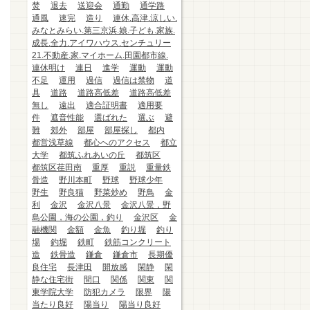
焚
退去
送迎会
通勤
通学路
通風
速完
造り
連休.高津.涼しい.
みなとみらい.第三京浜.娘.子ども.家族.
成長.全力.アイワハウス.センチュリー
21.不動産.家.マイホーム.田園都市線.
連休明け
連日
進学
運動
運動
不足
運用
過信
過信は禁物
道
具
道路
道路高低差
道路高低差
無し
遠出
適合証明書
適用要
件
遮音性能
選ばれた
選ぶ
避
難
郊外
部屋
部屋探し
都内
都営浅草線
都心へのアクセス
都立
大学
都筑ふれあいの丘
都筑区
都筑区荏田南
重厚
重説
重量鉄
骨造
野川本町
野球
野球少年
野生
野良猫
野菜炒め
野鳥
金
利
金沢
金沢八景
金沢八景，野
島公園，海の公園，釣り
金沢区
金
融機関
金額
金魚
釣り堀
釣り
場
釣堀
鉄町
鉄筋コンクリート
造
鉄骨造
鎌倉
鎌倉市
長期優
良住宅
長津田
開放感
閑静
閑
静な住宅街
間口
関係
関東
関
東学院大学
防犯カメラ
限界
陽
当たり良好
陽当り
陽当り良好