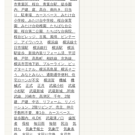
市青葉区、桜台、青葉台駅、徒歩圏
内、戸建、庭、高台、南向き、日当
り、駐車場、カースペース、みたけ台
小学校、みたけ台中学校、桜台保育
園、みたけ台幼稚園、たちばな台公
園、桜台第二公園、たちばな台病院、
桜台ビレッジ、古風、風情、ビンテー
ジ、アイワハウス
横浜線
横浜線十
日市場駅
横浜銀行
横浜駅
横浜
駅徒歩、新規内装リフォーム済、平沼
橋、戸部、高島町、相鉄線、京急線、
横浜市営地下鉄、ブルーライン、ビッ
グターミナル、横浜高島屋、横浜そご
う、みなとみらい、通勤通学便利、住
宅ローンが不安
横須賀
機械
機
械式
正式
正月
武蔵小杉
武蔵
小杉駅
武蔵新城
武蔵新城、JR南
武線、川崎市、高津区、千年、2階
建、戸建、中古、リフォーム、リノベ
ーション、2階リビング、売主、仲介
手数料不要、車1台、カースペース、
徒歩圏内、4LDK
武蔵溝ノ口
歯医
者
母校
毎日雨
毎朝
民泊
気
持ち
気象予報士
気象庁
気象条
件
水回り
水回り交換
水戸市