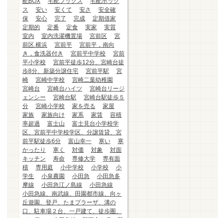
配BOX
宅配ブックス
宅配ボック
ス
安い
安くて
安さ
安全確
保
安心
完了
完成
定期借家
定期的
定番
定食
実家
実質
室内
室内洗濯機置場
宮前区
宮
前区.横浜
宮前平
宮前平，南向
き，食洗器付き
宮前平中学校
宮前
平小学校
宮前平徒歩12分、宮崎台徒
歩8分、新築分譲住宅
宮前平駅
宮
崎
宮崎中学校
宮崎二葉幼稚園
宮崎台
宮崎台ハイツ
宮崎台リージ
ェンシー
宮崎台駅
宮崎台駅徒歩５
分
宮崎小学校
家を売る
家屋
家族
家族向け
家系
家賃
容積
率超過
富士山
富士見台小学校学
区、宮前平中学校学区、分譲賃貸、宮
前平駅徒歩6分
富山幸一
寒い
寒
かったり
寒く
対価
対象
対面
キッチン
寿命
専修大学
専有面
積
専用庭
小中学校
小学校
小
学生
小泉農園
小田急
小田急多
摩線
小田急江ノ島線
小田急線
小田急線、南武線、田園都市線、向ヶ
丘遊園、登戸、たまプラーザ、溝の
口、駐車場２台、一戸建て、徒歩圏、