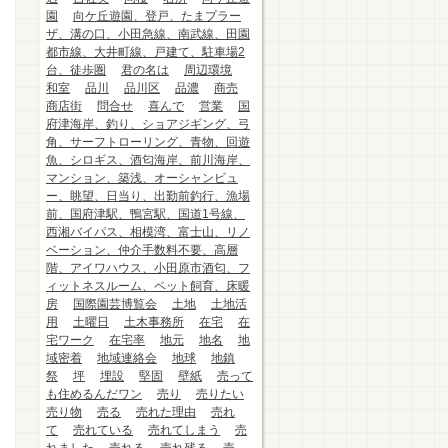
園
向ケ丘遊園、登戸、たまプラー
ザ、溝の口、小田急線、南武線、田園
都市線、大井町線、戸建て、駐車場2
台、徒歩圏
君の名は
周辺環境
和室
品川
品川区
品濃
商売
商店街
問合せ
喜んで
営業
国
府津海岸、釣り、ショアジギング、弓
角、サーフトローリング、青物、回遊
魚、シロギス、酒匂海岸、前川海岸、
マンション、築浅、オーシャンビュ
ー、眺望、日当り、出勤前釣行、漁場
前、国府津駅、鴨宮駅、国道1号線、
西湘バイパス、相模湾、富士山、リノ
ベーション、仲介手数料不要、高層
階、アイワハウス、小田原市酒匂、フ
ィットネスルーム、ペット飼育、床暖
房
国際園芸博覧会
土地
土地活
用
土曜日
土木事務所
在宅
在
宅ワーク
在宅率
地元
地名
地
域密着
地域連絡会
地球
地鎮
祭
坪
埋設
堅固
壁紙
売って
も住めるんだワン
売り
売りたい
売り物
売る
売れた理由
売れ
て
売れている
売れてしまう
売