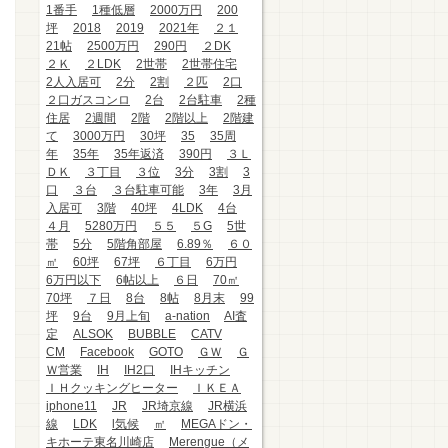
1番手
1種低層
2000万円
200
坪
2018
2019
2021年
２１
21帖
2500万円
290円
２DK
２Ｋ
２LDK
2世帯
2世帯住宅
2人入居可
2分
2割
２匹
2口
２口ガスコンロ
2台
2台駐車
2種
住居
2週間
2階
2階以上
2階建
て
3000万円
30坪
35
35周
年
35年
35年返済
390円
３Ｌ
ＤＫ
３丁目
３位
3分
3割
3
口
３台
３台駐車可能
3年
3月
入居可
3階
40坪
4LDK
4台
４月
5280万円
５５
５G
5世
帯
5分
5階角部屋
6.89％
６０
㎡
60坪
67坪
６丁目
6万円
6万円以下
6帖以上
６日
70㎡
70坪
７日
8台
8帖
8月末
99
坪
9台
9月上旬
a-nation
AI査
定
ALSOK
BUBBLE
CATV
CM
Facebook
GOTO
ＧＷ
Ｇ
Ｗ営業
IH
IH2口
IHキッチン
ＩＨクッキングヒーター
ＩＫＥＡ
iphone11
JR
JR埼京線
JR横浜
線
LDK
l気候
㎡
MEGAドン・
キホーテ東名川崎店
Merengue（メ