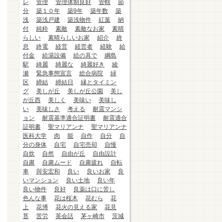
レ
管理
管理体制良好
管轄
節
分
築１０年
築9年
築年数
築
浅
築浅戸建
築浅物件
紅葉
納
付
純粋
素敵
素敵なお家
素晴
らしい
素晴らしいお家
紹介
終
息
終電
経営
経営者
経験
給
付金
給湯設備
絵の具で
綱島
駅
綺麗
綺麗な
綺麗好き
綾
瀬
緊急事態宣言
総合病院
緑
区
締結
締結日
縁とタイミン
グ
美しが丘
美しが丘公園
美し
が丘西
美しく
美味い
美味し
い
美味しさ
考える
耐震マンシ
ョン
耐震基準適合証明書
耐震適合
証明書
聖マリアンナ
聖マリアンナ
医科大学
肉
能
自作
自分
自
分の身体
自宅
自宅売却
自慢
自炊
自然
自由が丘
自由設計
自粛
自粛ムード
自粛疲れ
自転
車
與安宏和
良い
良いお家
良
いマンション
良い土地
良い年
良い物件
良好
良薬は口に苦し
色んな事
花は桜木
花むら
花
上
花博
花火の見える家
花見
苔
苦労
英会話
茅ヶ崎市
茨城