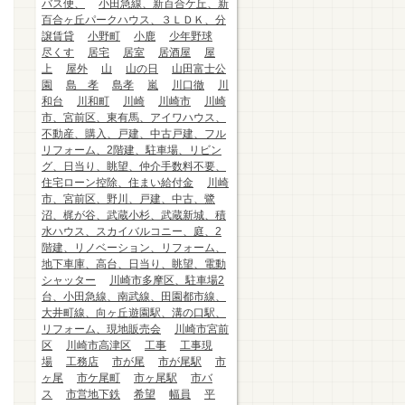
バス便、
小田急線、新百合ケ丘、新
百合ヶ丘パークハウス、３ＬＤＫ、分
譲賃貸
小野町
小鹿
少年野球
尽くす
居宅
居室
居酒屋
屋
上
屋外
山
山の日
山田富士公
園
島 孝
島孝
嵐
川口徹
川
和台
川和町
川崎
川崎市
川崎
市、宮前区、東有馬、アイワハウス、
不動産、購入、戸建、中古戸建、フル
リフォーム、2階建、駐車場、リビン
グ、日当り、眺望、仲介手数料不要、
住宅ローン控除、住まい給付金
川崎
市、宮前区、野川、戸建、中古、鷺
沼、梶が谷、武蔵小杉、武蔵新城、積
水ハウス、スカイバルコニー、庭、2
階建、リノベーション、リフォーム、
地下車庫、高台、日当り、眺望、電動
シャッター
川崎市多摩区、駐車場2
台、小田急線、南武線、田園都市線、
大井町線、向ヶ丘遊園駅、溝の口駅、
リフォーム、現地販売会
川崎市宮前
区
川崎市高津区
工事
工事現
場
工務店
市が尾
市が尾駅
市
ヶ尾
市ケ尾町
市ヶ尾駅
市バ
ス
市営地下鉄
希望
幅員
平