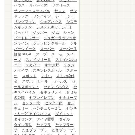
さくらんぼ
さくら祭り
ザセンター
ハウス
サバービア
サブリース
サマーフェスティバル
サロン
サン
ドラッグ
サンハイツ
シー
シー
リングファン
シェアハウス
システ
ムキッチン
システムキッチン3口
じっくり
ジッパー
ジム
シャン
プードレッサー
シュガーラッシュオ
ンライン
ショッピングモール
シル
バーウイーク
スーパー
スーパー生
鮮館TAIGA
スープ
スーモ
スイ
ーツ
スカイツリー見
スカイバルコ
ニー
スカパー
すすき野
スタジ
オタイプ
ステンレスボトル
スポー
ツ
スポット
すまい
すまい給付
金
スマホ
セール
セールス
セ
ールスポイント
セカンドハウス
セ
キスイハイム
セキュリティ
せせら
ぎ公園
セブンイレブン
セミオープ
ン
センター北
センター南
セン
チュリー
センチュリー２１
センチ
ュリー21アイワハウス
ダイエット
タイミング
タイヤ置場
タイル
タイル張り
たまプラ
たまプラー
ザ
たまプラーザ，
たまプラーザ，