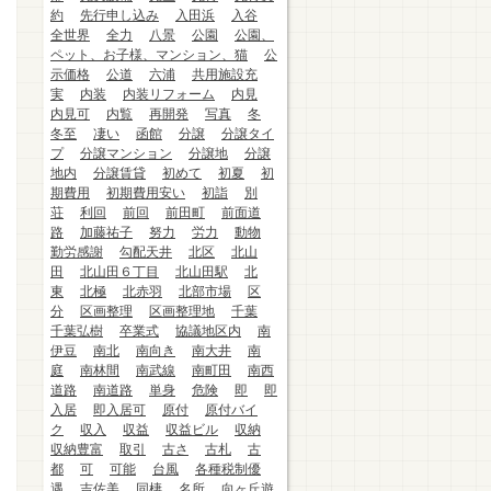
約
先行申し込み
入田浜
入谷
全世界
全力
八景
公園
公園、
ペット、お子様、マンション、猫
公
示価格
公道
六浦
共用施設充
実
内装
内装リフォーム
内見
内見可
内覧
再開発
写真
冬
冬至
凄い
函館
分譲
分譲タイ
プ
分譲マンション
分譲地
分譲
地内
分譲賃貸
初めて
初夏
初
期費用
初期費用安い
初詣
別
荘
利回
前回
前田町
前面道
路
加藤祐子
努力
労力
動物
勤労感謝
勾配天井
北区
北山
田
北山田６丁目
北山田駅
北
東
北極
北赤羽
北部市場
区
分
区画整理
区画整理地
千葉
千葉弘樹
卒業式
協議地区内
南
伊豆
南北
南向き
南大井
南
庭
南林間
南武線
南町田
南西
道路
南道路
単身
危険
即
即
入居
即入居可
原付
原付バイ
ク
収入
収益
収益ビル
収納
収納豊富
取引
古さ
古札
古
都
可
可能
台風
各種税制優
遇
吉佐美
同棲
名所
向ヶ丘遊