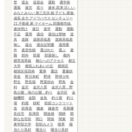
焚
退去
送迎会
通勤
通学路
通風
速完
造り
連休.高津.涼しい.
みなとみらい.第三京浜.娘.子ども.家族.
成長.全力.アイワハウス.センチュリー
21.不動産.家.マイホーム.田園都市線.
連休明け
連日
進学
運動
運動
不足
運用
過信
過信は禁物
道
具
道路
道路高低差
道路高低差
無し
遠出
適合証明書
適用要
件
遮音性能
選ばれた
選ぶ
避
難
郊外
部屋
部屋探し
都内
都営浅草線
都心へのアクセス
都立
大学
都筑ふれあいの丘
都筑区
都筑区荏田南
重厚
重説
重量鉄
骨造
野川本町
野球
野球少年
野生
野良猫
野菜炒め
野鳥
金
利
金沢
金沢八景
金沢八景，野
島公園，海の公園，釣り
金沢区
金
融機関
金額
金魚
釣り堀
釣り
場
釣堀
鉄町
鉄筋コンクリート
造
鉄骨造
鎌倉
鎌倉市
長期優
良住宅
長津田
開放感
閑静
閑
静な住宅街
間口
関係
関東
関
東学院大学
防犯カメラ
限界
陽
当たり良好
陽当り
陽当り良好