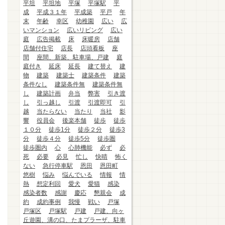
平坦
平坦地
平塚
平塚駅
平
成
平成３１年
平成築
平戸
年
末
年齢
幸区
幼稚園
広い
広
いマンション
広いリビング
広い
庭
広告掲載
床
床暖房
店舗
店舗付住宅
店長
店頭看板
座
間
座間、新築、駐車場、戸建
庭
庭付き
延床
延長
建て替え
建
物
建築
建築士
建築条件
建築
条件なし
建築条件無
建築条件無
し
建築計画
弁当
弊害
引き渡
し
引っ越し
引渡
引渡即可
引
越
当たらない
当たり
当社
影
響
役員会
後楽本舗
徒歩
徒歩
１０分
徒歩1分
徒歩２分
徒歩3
分
徒歩４分
徒歩5分
徒歩圏
徒歩圏内
心
心肺機能
必ず
必
死
必要
必見
忙し
快晴
怖く
ない
急行停車駅
恩田
恩田町
悠樹
悩み
悩んでいる
情報
情
熱
想定利回
愛犬
愛猫
感染
感染者数
感謝
慶応
懇親会
成
約
成約事例
我慢
戦い
戸塚
戸塚区
戸塚駅
戸建
戸建、向ヶ
丘遊園、溝の口、たまプラーザ、駐車