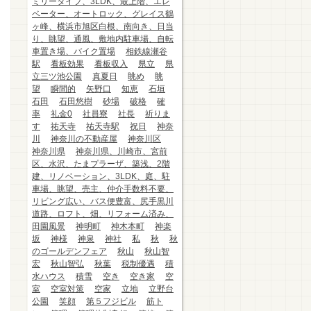
ミリータイプ、3LDK、最上階、エレ
ベーター、オートロック、グレイス鶴
ヶ峰、横浜市旭区白根、南向き、日当
り、眺望、通風、敷地内駐車場、自転
車置き場、バイク置場
相鉄線瀬谷
駅
看板効果
看板収入
県立
県
立三ツ池公園
真夏日
眺め
眺
望
瞬間的
矢野口
知恵
石垣
石田
石田悠樹
砂場
破格
確
率
礼金0
社員寮
社長
祈りま
す
祐天寺
祐天寺駅
祝日
神奈
川
神奈川の不動産屋
神奈川区
神奈川県
神奈川県、川崎市、宮前
区、水沢、たまプラーザ、築浅、2階
建、リノベーション、3LDK、庭、駐
車場、眺望、売主、仲介手数料不要、
リビング広い、バス便豊富、尻手黒川
道路、ロフト、畑、リフォーム済み、
田園風景
神明町
神木本町
神楽
坂
神様
神泉
神社
私
秋
秋
のゴールデンフェア
秋山
秋山智
宏
秋山智弘
秋葉
税制優遇
積
水ハウス
積雪
空き
空き家
空
室
空室対策
空家
立地
立野台
公園
笑顔
第５フジビル
筋ト