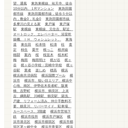
望、通風
東急東横線、祐天寺、徒歩
10分以内、１Rマンション
東急田園
都市線
東急田園都市線，徒歩５分以
内，敷金0，礼金0
東急田園都市線.
多摩川の見える家
東戸塚
東戸塚
駅
東横線
東横線、元住吉、駅近、
オートロック、エレベーター、浴室乾
燥機、ＩＨ、ウォシュレット、
東海
道
東生田
松本悟
松濤
柱
査
定
柿生
栗平
根っこ
根岸線
格闘
案内
桜
桜並木
桜木町
梅
梅雨
梅雨明け
梶が谷
梶ヶ
谷
梶ヶ谷小学校・宮崎中学校
梶ヶ
谷駅
業者
楽しめ
標高
横浜
横浜南共済病院
横浜国際プール
横
浜市
横浜市、狙い目エリア、横浜中
心地、南区、伊勢佐木長者町、阪東
橋、吉野町
横浜市、鶴見区、上末
吉、綱島駅、川崎駅、鶴見駅、築浅、
戸建、リフォーム済み、仲介手数料不
要、鶴見川、リバーサイド、駐車場、
カースペース、3階建
横浜市営地下
鉄
横浜市役所
横浜市戸塚区
横
浜市港北区
横浜市都筑区
横浜市都
筑区茅ヶ崎中央
横浜市青葉区
横浜