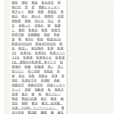
陽気
階段
雅楽
集合住宅
雨
雨の日
雪
雲
電動シャッター
電子キー
電車
需要
青葉区
青
葉台
静か
静かさ
静岡市
非課
税制度
面積
頂ける
頂上
頑
丈
頑張った
頑張れ
額
風通
し
風邪
飲食店
飼育
飼育可
飼育可能
首都圏版
馬絹
馬車
道
駅
駅4分
駅前
駅徒歩1分
駅徒歩3分以内
駅徒歩5分以内
駅
近
駅近い
駅近物件
駐車
駐車
2台
駐車3台
駐車9台
駐車スペー
ス2台
駐車場
駐車場２台
駐車場
2台、屋根付き駐車場、車サイズ
駐
車場付
駐輪
駐輪場
高い
高く
売りたい
高く売却
高低差
高
値
高台
高島
高島台
高津
高
津区
高津区千年
高津駅
高級
高級住宅
高級住宅街
高速インター
ネット
高額
高齢者
鬼
鬼怒川
決壊
魅力
鯉
鳥
鳩サブレ―
鴨居
鴨居の石畳
鶴川
鶴見
鶴
見区
鶴間
鷺沼
鷺沼、徒歩圏、
分譲、２LDK、リノベーション、
鷺
沼小学校
鷺沼駅
麵屋
麺
麻生