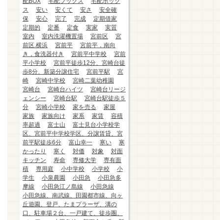
配BOX
宅配ブックス
宅配ボック
ス
安い
安くて
安さ
安全確
保
安心
完了
完成
定期借家
定期的
定番
定食
実家
実質
室内
室内洗濯機置場
宮前区
宮
前区.横浜
宮前平
宮前平，南向
き，食洗器付き
宮前平中学校
宮前
平小学校
宮前平徒歩12分、宮崎台徒
歩8分、新築分譲住宅
宮前平駅
宮
崎
宮崎中学校
宮崎二葉幼稚園
宮崎台
宮崎台ハイツ
宮崎台リージ
ェンシー
宮崎台駅
宮崎台駅徒歩５
分
宮崎小学校
家を売る
家屋
家族
家族向け
家系
家賃
容積
率超過
富士山
富士見台小学校学
区、宮前平中学校学区、分譲賃貸、宮
前平駅徒歩6分
富山幸一
寒い
寒
かったり
寒く
対価
対象
対面
キッチン
寿命
専修大学
専有面
積
専用庭
小中学校
小学校
小
学生
小泉農園
小田急
小田急多
摩線
小田急江ノ島線
小田急線
小田急線、南武線、田園都市線、向ヶ
丘遊園、登戸、たまプラーザ、溝の
口、駐車場２台、一戸建て、徒歩圏、