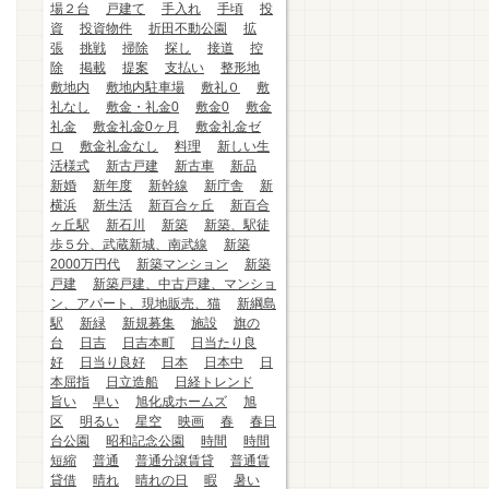
場２台
戸建て
手入れ
手頃
投
資
投資物件
折田不動公園
拡
張
挑戦
掃除
探し
接道
控
除
掲載
提案
支払い
整形地
敷地内
敷地内駐車場
敷礼０
敷
礼なし
敷金・礼金0
敷金0
敷金
礼金
敷金礼金0ヶ月
敷金礼金ゼ
ロ
敷金礼金なし
料理
新しい生
活様式
新古戸建
新古車
新品
新婚
新年度
新幹線
新庁舎
新
横浜
新生活
新百合ヶ丘
新百合
ヶ丘駅
新石川
新築
新築、駅徒
歩５分、武蔵新城、南武線
新築
2000万円代
新築マンション
新築
戸建
新築戸建、中古戸建、マンショ
ン、アパート、現地販売、猫
新綱島
駅
新緑
新規募集
施設
旗の
台
日吉
日吉本町
日当たり良
好
日当り良好
日本
日本中
日
本屈指
日立造船
日経トレンド
旨い
早い
旭化成ホームズ
旭
区
明るい
星空
映画
春
春日
台公園
昭和記念公園
時間
時間
短縮
普通
普通分譲賃貸
普通賃
貸借
晴れ
晴れの日
暇
暑い