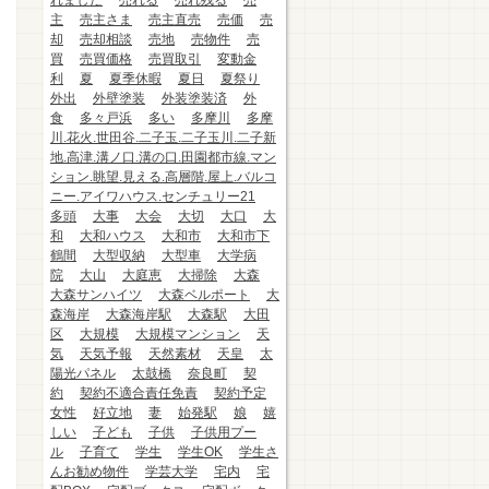
れました
売れる
売れ残る
売
主
売主さま
売主直売
売価
売
却
売却相談
売地
売物件
売
買
売買価格
売買取引
変動金
利
夏
夏季休暇
夏日
夏祭り
外出
外壁塗装
外装塗装済
外
食
多々戸浜
多い
多摩川
多摩
川.花火.世田谷.二子玉.二子玉川.二子新
地.高津.溝ノ口.溝の口.田園都市線.マン
ション.眺望.見える.高層階.屋上.バルコ
ニー.アイワハウス.センチュリー21
多頭
大事
大会
大切
大口
大
和
大和ハウス
大和市
大和市下
鶴間
大型収納
大型車
大学病
院
大山
大庭恵
大掃除
大森
大森サンハイツ
大森ベルポート
大
森海岸
大森海岸駅
大森駅
大田
区
大規模
大規模マンション
天
気
天気予報
天然素材
天皇
太
陽光パネル
太鼓橋
奈良町
契
約
契約不適合責任免責
契約予定
女性
好立地
妻
始発駅
娘
嬉
しい
子ども
子供
子供用プー
ル
子育て
学生
学生OK
学生さ
んお勧め物件
学芸大学
宅内
宅