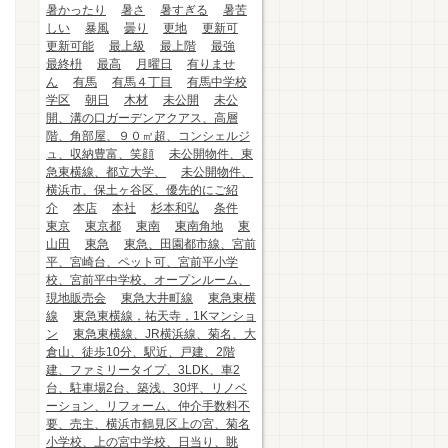
暑かったり
暑さ
暑すぎる
暑苦
しい
暴風
曇り
更地
更新可
更新可能
最上級
最上階
最強
最終枡
最高
月曜日
有りませ
ん
有馬
有馬４丁目
有馬中学校
学区
朝日
木材
未公開
未公
開、溝の口ガーデンアクアス、高層
階、角部屋、９０㎡超、コンシェルジ
ュ、収納豊富、笑顔
未公開物件、東
急東横線、都立大学、
未公開物件、
横浜市、保土ヶ谷区、優先的にご紹
介
本店
本社
杉本和弘
条件
東京
東京都
東南
東南角地
東
山田
東急
東急、田園都市線、宮前
平、宮崎台、ペット可、宮前平小学
校、宮前平中学校、オープンルーム、
現地販売会
東急大井町線
東急東横
線
東急東横線，祐天寺，1Kマンショ
ン
東急東横線、JR横浜線、菊名、大
倉山、徒歩10分、駅近、戸建、2階
建、ファミリータイプ、3LDK、車2
台、駐車場2台、築浅、30坪、リノベ
ーション、リフォーム、仲介手数料不
要、売主、横浜市鶴見区上の宮、菊名
小学校、上の宮中学校、日当り、眺