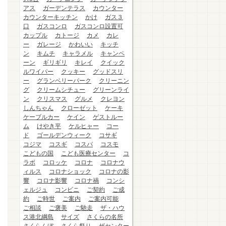
アス
ガーデンテラス
カウンター
カウンターキッチン
かけ
ガス３
口
ガスコンロ
ガスコンロ設置可
カップル
カトージ
カメ
カレ
ー
ガレージ
かわいい
キッチ
ン
キムチ
キャラメル
キャンペ
ーン
ギリギリ
キレイ
クイック
ルワイパー
クッキー
グッドスリ
ー
グランベリーパーク
クリーニン
グ
クリームシチュー
グリーンライ
ン
クリスマス
グルメ
クレヨン
しんちゃん
クローゼット
ケーキ
ケーブルカー
ケイン
ゲストルー
ム
けやき平
ケルヒャー
コー
ド
ゴールデンウィーク
コサギ
コジマ
コスギ
コスパ
コスモ
こどもの国
こども医療センター
コ
ラボ
コロッケ
コロナ
コロナウ
ィルス
コロナショック
コロナの影
響
コロナ影響
コロナ禍
コンシ
ェルジュ
コンビニ
ご契約
ご成
約
ご時世
ご案内
ご案内可能
ご相談
ご褒美
ご馳走
ザ・ハウ
ス港北綱島
サイズ
さくらの名所