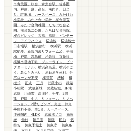
市青葉区、桜台、青葉台駅、徒歩圏
内、戸建、庭、高台、南向き、日当
り、駐車場、カースペース、みたけ台
小学校、みたけ台中学校、桜台保育
園、みたけ台幼稚園、たちばな台公
園、桜台第二公園、たちばな台病院、
桜台ビレッジ、古風、風情、ビンテー
ジ、アイワハウス
横浜線
横浜線十
日市場駅
横浜銀行
横浜駅
横浜
駅徒歩、新規内装リフォーム済、平沼
橋、戸部、高島町、相鉄線、京急線、
横浜市営地下鉄、ブルーライン、ビッ
グターミナル、横浜高島屋、横浜そご
う、みなとみらい、通勤通学便利、住
宅ローンが不安
横須賀
機械
機
械式
正式
正月
武蔵小杉
武蔵
小杉駅
武蔵新城
武蔵新城、JR南
武線、川崎市、高津区、千年、2階
建、戸建、中古、リフォーム、リノベ
ーション、2階リビング、売主、仲介
手数料不要、車1台、カースペース、
徒歩圏内、4LDK
武蔵溝ノ口
歯医
者
母校
毎日雨
毎朝
民泊
気
持ち
気象予報士
気象庁
気象条
件
水回り
水回り交換
水戸市