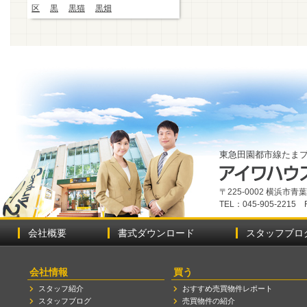
区
黒
黒猫
黒畑
東急田園都市線たま
〒225-0002 横浜市
TEL：045-905-2215 
会社概要
書式ダウンロード
スタッフブロ
会社情報
買う
スタッフ紹介
おすすめ売買物件レポート
スタッフブログ
売買物件の紹介