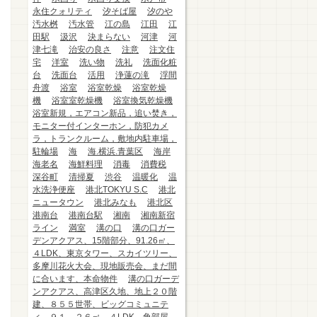
永住クォリティ
汐そば屋
汐のや
汚水桝
汚水管
江の島
江田
江
田駅
汲沢
決まらない
河津
河
津七滝
治安の良さ
注意
注文住
宅
洋室
洗い物
洗礼
洗面化粧
台
洗面台
活用
浄蓮の滝
浮間
舟渡
浴室
浴室乾燥
浴室乾燥
機
浴室室乾燥機
浴室換気乾燥機
浴室新規，エアコン新品，追い焚き，
モニター付インターホン，防犯カメ
ラ，トランクルーム，敷地内駐車場，
駐輪場
海
海.横浜.青葉区
海岸
海老名
海鮮料理
消毒
消費税
深谷町
清掃夏
渋谷
温暖化
温
水洗浄便座
港北TOKYU S.C
港北
ニュータウン
港北みなも
港北区
港南台
港南台駅
湘南
湘南新宿
ライン
満室
溝の口
溝の口ガー
デンアクアス、15階部分、91.26㎡、
４LDK、東京タワー、スカイツリー、
多摩川花火大会、現地販売会、まだ間
に合います、本命物件
溝の口ガーデ
ンアクアス、高津区久地、地上２０階
建、８５５世帯、ビッグコミュニテ