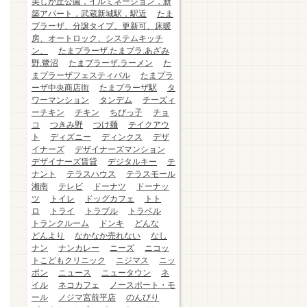
美しが丘公園，イルミネーション，新
築アパート，武蔵新城駅，駅近
たま
プラーザ、分譲タイプ、更新可、床暖
房、オートロック、システムキッチ
ン、
たまプラーザ.たまプラ.あざみ
野.鷺沼
たまプラーザ.ラーメン
た
まプラーザフェスティバル
たまプラ
ーザ中央商店街
たまプラーザ駅
タ
ワーマンション
タンデム
チーズィ
ーチキン
チキン
ちびっ子
チョ
コ
つきみ野
つけ麺
テイクアウ
ト
ディズニー
ディンクス
デザ
イナーズ
デザイナーズマンション
デザイナーズ賃貸
デジタルキー
テ
ナント
テラスハウス
テラスモール
湘南
テレビ
ドーナツ
ドーナッ
ツ
トイレ
ドッグカフェ
トト
ロ
トライ
トラブル
トラベル
トランクルーム
ドンキ
どんな
どんより
なかなか売れない
なし
ナン
ナンカレー
ニーズ
ニコッ
トこどもクリニック
ニジマス
ニッ
ポン
ニュース
ニュータウン
ネ
イル
ネコカフェ
ノースポート・モ
ール
ノジマ宮前平店
のんびり