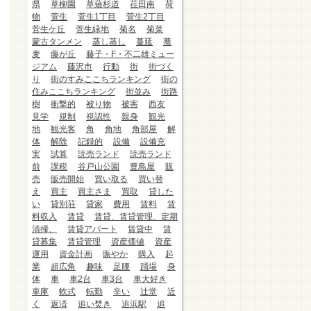
県
草柳園
草薙杉道
荏田南
荷
物
菅生
菅生1丁目
菅生2丁目
菅生ケ丘
菅生緑地
菊名
菊菜
蒙古タンメン
蒸し蒸し
蔓延
蕎
麦
藤が丘
藤子・F・不二雄ミュー
ジアム
藤沢市
行動
街
街づく
り
街のすみここちランキング
街の
住みここちランキング
街並み
街路
樹
衝撃的
被り物
被害
西友
見学
規制
視認性
親身
観光
地
観光客
角
角地
角部屋
解
体
解除
記録的
設備
設備充
実
試算
読売ランド
読売ランド
前
課税
谷戸山公園
豊島屋
販
売
販売開始
買い取る
買い替
え
買主
買主さま
買取
貸した
い
貸別荘
貸家
費用
賃料
賃
料収入
賃貸
賃貸、賃貸管理、定期
清掃、
賃貸アパート
賃貸中
賃
貸募集
賃貸管理
資産価値
資産
運用
資金計画
賑やか
購入
起
業
超広角
趣味
足腰
踊場
身
体
車
車2台
車3台
車大好き
車庫
軟式
転勤
辛い
辻堂
近
く
返済
追い焚き
追浜駅
追