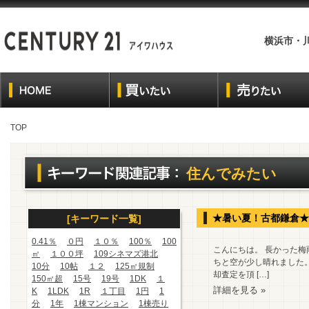
横浜市・
TOP
住んでみたい
★暑い夏！古都鎌倉★
[キーワード一覧]
0.41％
０円
１０％
100％
100
こんにちは。 長かった梅
㎡
１００坪
109シネマズ港北
ちと空が少し晴れました
10分
10帖
１２
125㎡規制
却査定を頂 […]
150㎡超
15号
19号
1DK
１
詳細を見る »
K
1LDK
1R
１丁目
1円
1
分
1年
1棟マンション
1棟売り