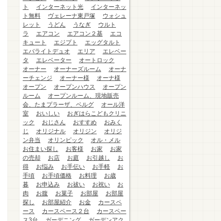
ト
インターネット光
インターネッ
ト無料
ヴェレーナ東戸塚
ウォシュ
レット
うどん
うなぎ
ウルト
ラ
エアコン
エアコン２基
エコ
キュート
エジプト
エッグタルト
エバライトデュオ
エリア
エレベー
タ
エレベーター
オートロック
オーナー
オーナーズルーム
オーナ
ーチェンジ
オーナー様
オーナ様
オープン
オープンハウス
オープン
ルーム
オープンルーム、現地販売
会、たまプラーザ、ベルグ
オール洋
室
おいしい
おぎはらこどもクリニ
ック
おじさん
おすすめ
おみく
じ
オリジナル
オリジン
オリジ
ン弁当
オリンピック
オル・メル
お住まい探し
お客様
お家
お家
の売却
お店
お庭
お引越し
お
得
お悩み
お手伝い
お手軽
お
手頃
お手頃価格
お料理
お歳
暮
お申込み
お祓い
お祝い
お
肉
お腹
お菓子
お部屋
お部屋
探し
お部屋紹介
お金
カースペ
ース
カースペース２台
カースペー
ス3台
ガーデニング
ガーデンアク