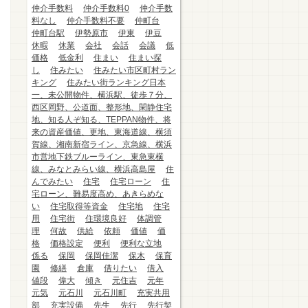
仲介手数料
仲介手数料0
仲介手数
料なし
仲介手数料不要
仲町台
仲町台駅
伊勢原市
伊東
伊豆
休暇
休業
会社
会話
会議
低
価格
低金利
住まい
住まい探
し
住みたい
住みたい市区町村ラン
キング
住みたい街ランキング日本
一、未公開物件、横浜駅、徒歩７分、
西区岡野、公道面、整形地、閑静住宅
地、知る人ぞ知る、TEPPAN物件、将
来の資産価値、更地、東海道線、横須
賀線、湘南新宿ライン、京急線、横浜
市営地下鉄ブルーライン、東急東横
線、みなとみらい線、横浜高島屋
住
んでみたい
住宅
住宅ローン
住
宅ローン、難易度高め、あきらめな
い
住宅取得等資金
住宅地
住宅
用
住宅街
住環境良好
体調管
理
何故
供給
依頼
価値
価
格
価格設定
便利
便利な立地
係る
保岡
保岡佳潔
保木
保育
園
修繕
倉庫
借りたい
借入
値段
偉大
傾き
元住吉
元年
元気
元石川
元石川町
充実共用
部
充実設備
先生
先行
先行契