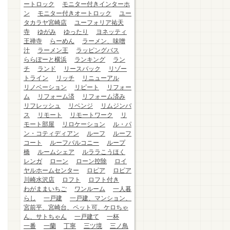
ートロック
モニター付きインターホ
ン
モニター付きオートロック
ユー
タカラヤ宮崎店
ユーフォリア祐天
寺
ゆがみ
ゆったり
ヨネッティ
王禅寺
らーめん
ラーメン、味噌
汁
ラーメン王
ラッピングバス
ららぽーと横浜
ランキング
ラン
チ
ランド
リースバック
リゾー
トライン
リッチ
リニューアル
リノベーション
リピート
リフォー
ム
リフォーム済
リフォーム済み
リフレッシュ
リベンジ
リムジンバ
ス
リモート
リモートワーク
リ
モート部屋
リロケーション
ル・パ
ン・コティディアン
ルーフ
ルーフ
コート
ルーフバルコニー
ループ
橋
ルームシェア
ルララこうほく
レンガ
ローン
ローン控除
ロイ
ヤルホームセンター
ロピア
ロピア
川崎水沢店
ロフト
ロフト付き
わがままいちご
ワンルーム
一人暮
らし
一戸建
一戸建、マンション、
宮前平、宮崎台、ペット可、ケロちゃ
ん、サトちゃん
一戸建て
一杯
一番
一蘭
丁寧
三ツ境
三ノ鳥