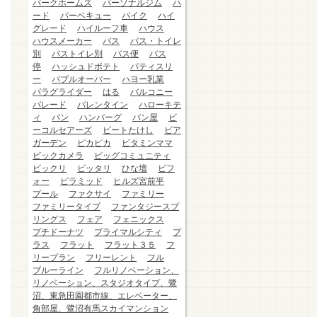
パークホームズ
パーソナルジム
ハ
ード
バーベキュー
バイク
ハイ
グレード
ハイルーフ車
ハウス
ハウスメーカー
バス
バス・トイレ
別
バストイレ別
バス便
バス
停
ハッシュドポテト
パティスリ
ー
バブルオーバー
ハヨー乳業
パラグライダー
はる
バルコニー
パレード
バレンタイン
ハローキテ
ィ
パン
ハンバーグ
パン屋
ビ
ーコルセアーズ
ビートたけし
ビア
ガーデン
ピカピカ
ビタミンママ
ビックカメラ
ビッグコミュニティ
ビックリ
ピッタリ
ひな壇
ビフ
ォー
ピラミッド
ヒルズ宮前平
プール
ファクサイ
ファミリー
ファミリータイプ
ファンタジースプ
リングス
フェア
フェニックス
プチドーナツ
プライマルシティ
プ
ラス
フラット
フラット３５
フ
リープラン
フリーレント
フル
ブルーライン
フルリノベーション、
リノベーション、スタジオタイプ、鷺
沼、東急田園都市線、エレベーター、
角部屋、鷺沼有馬スカイマンション