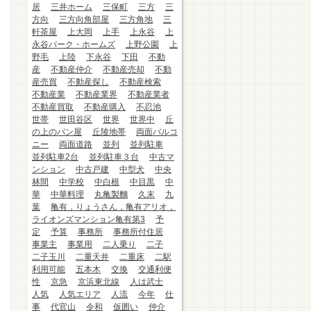
居
三井ホーム
三保町
三方
三
方向
三方向角部屋
三方角地
三
軒茶屋
上大岡
上手
上永谷
上
永谷パーク・ホームズ
上野公園
上
野毛
上陸
下永谷
下田
不動
産
不動産仲介
不動産売却
不動
産売買
不動産探し
不動産検索
不動産業
不動産業界
不動産業者
不動産買取
不動産購入
不忍池
世帯
世田谷区
世界
世界中
丘
の上のパン屋
丘陵地帯
両面バルコ
ニー
両面道路
並列
並列駐車
並列駐車2台
並列駐車３台
中古マ
ンション
中古戸建
中型犬
中央
林間
中学校
中白根
中目黒
中
華
中華料理
丸亀製麵
久末
九
葉
亀有，りょうさん，亀有アリオ，
ライオンズマンション亀有第3
予
定
予算
事務所
事務所付住居
事業主
事業用
二人乗り
二子
二子玉川
二重天井
二重床
二駅
利用可能
五本木
交換
交通利便
性
京急
京浜東北線
人は武士
人気
人気エリア
人流
今年
仕
事
代官山
令和
仮囲い
仲介