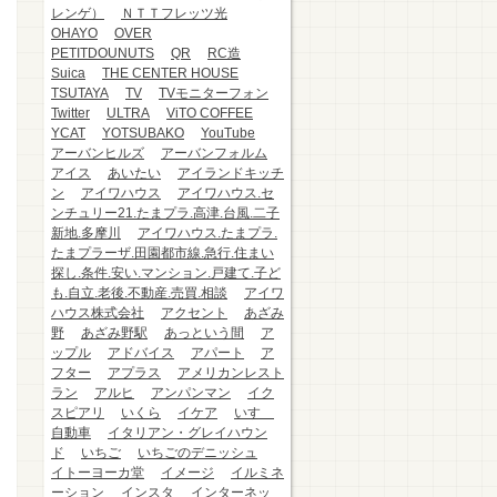
レンゲ）
ＮＴＴフレッツ光
OHAYO
OVER
PETITDOUNUTS
QR
RC造
Suica
THE CENTER HOUSE
TSUTAYA
TV
TVモニターフォン
Twitter
ULTRA
ViTO COFFEE
YCAT
YOTSUBAKO
YouTube
アーバンヒルズ
アーバンフォルム
アイス
あいたい
アイランドキッチ
ン
アイワハウス
アイワハウス.セ
ンチュリー21.たまプラ.高津.台風.二子
新地.多摩川
アイワハウス.たまプラ.
たまプラーザ.田園都市線.急行.住まい
探し.条件.安い.マンション.戸建て.子ど
も.自立.老後.不動産.売買.相談
アイワ
ハウス株式会社
アクセント
あざみ
野
あざみ野駅
あっという間
ア
ップル
アドバイス
アパート
ア
フター
アプラス
アメリカンレスト
ラン
アルヒ
アンパンマン
イク
スピアリ
いくら
イケア
いすゞ
自動車
イタリアン・グレイハウン
ド
いちご
いちごのデニッシュ
イトーヨーカ堂
イメージ
イルミネ
ーション
インスタ
インターネッ