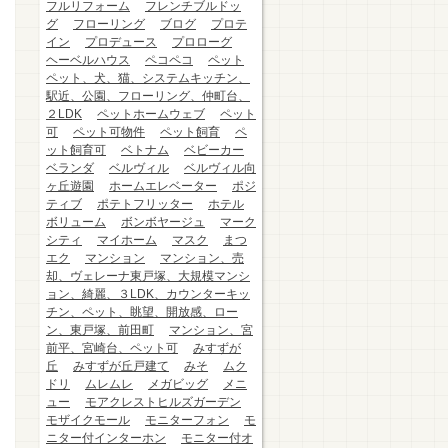
フルリフォーム
フレンチブルドッ
グ
フローリング
ブログ
プロテ
イン
プロデュース
プロローグ
ヘーベルハウス
ペコペコ
ペット
ペット、犬、猫、システムキッチン、
駅近、公園、フローリング、仲町台、
２LDK
ペットホームウェブ
ペット
可
ペット可物件
ペット飼育
ペ
ット飼育可
ベトナム
ベビーカー
ベランダ
ベルヴィル
ベルヴィル向
ヶ丘遊園
ホームエレベーター
ポジ
ティブ
ポテトフリッター
ホテル
ボリューム
ボンボヤージュ
マーク
シティ
マイホーム
マスク
まつ
エク
マンション
マンション、売
却、ヴェレーナ東戸塚、大規模マンシ
ョン、綺麗、３LDK、カウンターキッ
チン、ペット、眺望、開放感、ロー
ン、東戸塚、前田町
マンション、宮
前平、宮崎台、ペット可
みすずが
丘
みすずが丘戸建て
みそ
ムク
ドリ
ムレムレ
メガビッグ
メニ
ュー
モアクレストヒルズガーデン
モザイクモール
モニターフォン
モ
ニター付インターホン
モニター付オ