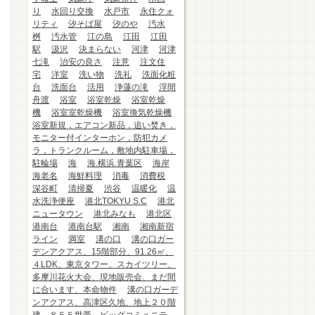
り
水回り交換
水戸市
永住クォ
リティ
汐そば屋
汐のや
汚水
桝
汚水管
江の島
江田
江田
駅
汲沢
決まらない
河津
河津
七滝
治安の良さ
注意
注文住
宅
洋室
洗い物
洗礼
洗面化粧
台
洗面台
活用
浄蓮の滝
浮間
舟渡
浴室
浴室乾燥
浴室乾燥
機
浴室室乾燥機
浴室換気乾燥機
浴室新規，エアコン新品，追い焚き，
モニター付インターホン，防犯カメ
ラ，トランクルーム，敷地内駐車場，
駐輪場
海
海.横浜.青葉区
海岸
海老名
海鮮料理
消毒
消費税
深谷町
清掃夏
渋谷
温暖化
温
水洗浄便座
港北TOKYU S.C
港北
ニュータウン
港北みなも
港北区
港南台
港南台駅
湘南
湘南新宿
ライン
満室
溝の口
溝の口ガー
デンアクアス、15階部分、91.26㎡、
４LDK、東京タワー、スカイツリー、
多摩川花火大会、現地販売会、まだ間
に合います、本命物件
溝の口ガーデ
ンアクアス、高津区久地、地上２０階