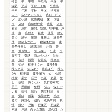
幅員
平
平坦
平坦地
平塚
平
塚駅
平成
平成３１年
平成築
平戸
年末
年齢
幸区
幼稚園
広い
広いマンション
広いリビン
グ
広い庭
広告掲載
床
床暖
房
店舗
店舗付住宅
店長
店頭
看板
座間
座間、新築、駐車場、戸
建
庭
庭付き
延床
延長
建て
替え
建物
建築
建築士
建築条
件
建築条件なし
建築条件無
建
築条件無し
建築計画
弁当
弊
害
引き渡し
引っ越し
引渡
引
渡即可
引越
当たらない
当た
り
当社
影響
役員会
後楽本
舗
徒歩
徒歩１０分
徒歩1分
徒歩２分
徒歩3分
徒歩４分
徒歩
5分
徒歩圏
徒歩圏内
心
心肺
機能
必ず
必死
必要
必見
忙
し
快晴
怖くない
急行停車駅
恩田
恩田町
悠樹
悩み
悩んで
いる
情報
情熱
想定利回
愛
犬
愛猫
感染
感染者数
感謝
慶応
懇親会
成約
成約事例
我
慢
戦い
戸塚
戸塚区
戸塚駅
戸建
戸建、向ヶ丘遊園、溝の口、た