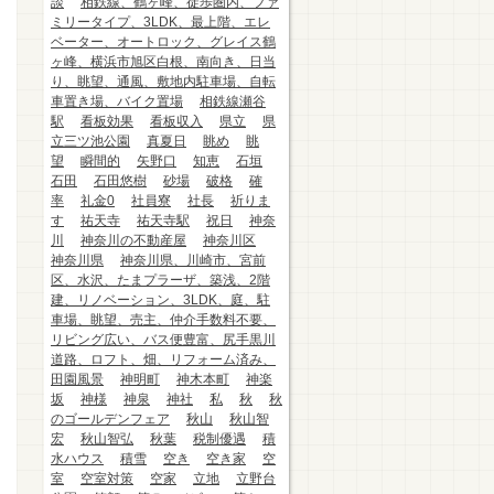
談
相鉄線、鶴ヶ峰、徒歩圏内、ファ
ミリータイプ、3LDK、最上階、エレ
ベーター、オートロック、グレイス鶴
ヶ峰、横浜市旭区白根、南向き、日当
り、眺望、通風、敷地内駐車場、自転
車置き場、バイク置場
相鉄線瀬谷
駅
看板効果
看板収入
県立
県
立三ツ池公園
真夏日
眺め
眺
望
瞬間的
矢野口
知恵
石垣
石田
石田悠樹
砂場
破格
確
率
礼金0
社員寮
社長
祈りま
す
祐天寺
祐天寺駅
祝日
神奈
川
神奈川の不動産屋
神奈川区
神奈川県
神奈川県、川崎市、宮前
区、水沢、たまプラーザ、築浅、2階
建、リノベーション、3LDK、庭、駐
車場、眺望、売主、仲介手数料不要、
リビング広い、バス便豊富、尻手黒川
道路、ロフト、畑、リフォーム済み、
田園風景
神明町
神木本町
神楽
坂
神様
神泉
神社
私
秋
秋
のゴールデンフェア
秋山
秋山智
宏
秋山智弘
秋葉
税制優遇
積
水ハウス
積雪
空き
空き家
空
室
空室対策
空家
立地
立野台