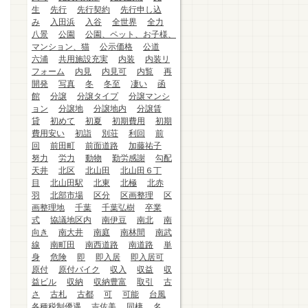
生
先行
先行契約
先行申し込
み
入田浜
入谷
全世界
全力
八景
公園
公園、ペット、お子様、
マンション、猫
公示価格
公道
六浦
共用施設充実
内装
内装リ
フォーム
内見
内見可
内覧
再
開発
写真
冬
冬至
凄い
函
館
分譲
分譲タイプ
分譲マンシ
ョン
分譲地
分譲地内
分譲賃
貸
初めて
初夏
初期費用
初期
費用安い
初詣
別荘
利回
前
回
前田町
前面道路
加藤祐子
努力
労力
動物
勤労感謝
勾配
天井
北区
北山田
北山田６丁
目
北山田駅
北東
北極
北赤
羽
北部市場
区分
区画整理
区
画整理地
千葉
千葉弘樹
卒業
式
協議地区内
南伊豆
南北
南
向き
南大井
南庭
南林間
南武
線
南町田
南西道路
南道路
単
身
危険
即
即入居
即入居可
原付
原付バイク
収入
収益
収
益ビル
収納
収納豊富
取引
古
さ
古札
古都
可
可能
台風
各種税制優遇
吉佐美
同棲
名