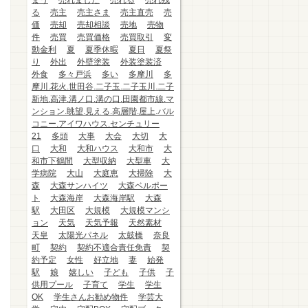
まう
売れました
売れる
売れ残
る
売主
売主さま
売主直売
売
価
売却
売却相談
売地
売物
件
売買
売買価格
売買取引
変
動金利
夏
夏季休暇
夏日
夏祭
り
外出
外壁塗装
外装塗装済
外食
多々戸浜
多い
多摩川
多
摩川.花火.世田谷.二子玉.二子玉川.二子
新地.高津.溝ノ口.溝の口.田園都市線.マ
ンション.眺望.見える.高層階.屋上.バル
コニー.アイワハウス.センチュリー
21
多頭
大事
大会
大切
大
口
大和
大和ハウス
大和市
大
和市下鶴間
大型収納
大型車
大
学病院
大山
大庭恵
大掃除
大
森
大森サンハイツ
大森ベルポー
ト
大森海岸
大森海岸駅
大森
駅
大田区
大規模
大規模マンシ
ョン
天気
天気予報
天然素材
天皇
太陽光パネル
太鼓橋
奈良
町
契約
契約不適合責任免責
契
約予定
女性
好立地
妻
始発
駅
娘
嬉しい
子ども
子供
子
供用プール
子育て
学生
学生
OK
学生さんお勧め物件
学芸大