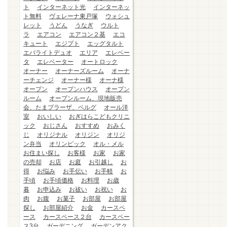
ト
インターネット光
インターネッ
ト無料
ヴェレーナ東戸塚
ウォシュ
レット
うどん
うなぎ
ウルト
ラ
エアコン
エアコン２基
エコ
キュート
エジプト
エッグタルト
エバライトデュオ
エリア
エレベー
タ
エレベーター
オートロック
オーナー
オーナーズルーム
オーナ
ーチェンジ
オーナー様
オーナ様
オープン
オープンハウス
オープン
ルーム
オープンルーム、現地販売
会、たまプラーザ、ベルグ
オール洋
室
おいしい
おぎはらこどもクリニ
ック
おじさん
おすすめ
おみく
じ
オリジナル
オリジン
オリジ
ン弁当
オリンピック
オル・メル
お住まい探し
お客様
お家
お家
の売却
お店
お庭
お引越し
お
得
お悩み
お手伝い
お手軽
お
手頃
お手頃価格
お料理
お歳
暮
お申込み
お祓い
お祝い
お
肉
お腹
お菓子
お部屋
お部屋
探し
お部屋紹介
お金
カースペ
ース
カースペース２台
カースペー
ス3台
ガーデニング
ガーデンアク