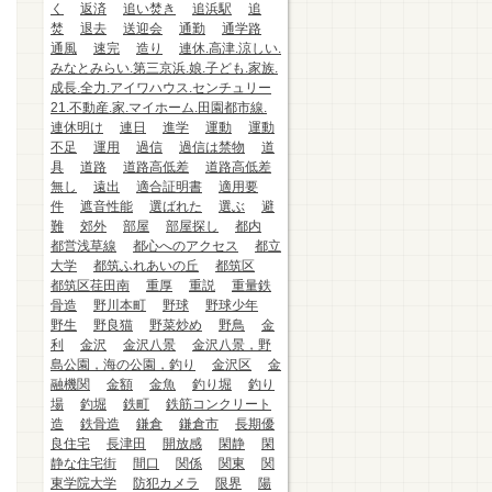
く
返済
追い焚き
追浜駅
追
焚
退去
送迎会
通勤
通学路
通風
速完
造り
連休.高津.涼しい.
みなとみらい.第三京浜.娘.子ども.家族.
成長.全力.アイワハウス.センチュリー
21.不動産.家.マイホーム.田園都市線.
連休明け
連日
進学
運動
運動
不足
運用
過信
過信は禁物
道
具
道路
道路高低差
道路高低差
無し
遠出
適合証明書
適用要
件
遮音性能
選ばれた
選ぶ
避
難
郊外
部屋
部屋探し
都内
都営浅草線
都心へのアクセス
都立
大学
都筑ふれあいの丘
都筑区
都筑区荏田南
重厚
重説
重量鉄
骨造
野川本町
野球
野球少年
野生
野良猫
野菜炒め
野鳥
金
利
金沢
金沢八景
金沢八景，野
島公園，海の公園，釣り
金沢区
金
融機関
金額
金魚
釣り堀
釣り
場
釣堀
鉄町
鉄筋コンクリート
造
鉄骨造
鎌倉
鎌倉市
長期優
良住宅
長津田
開放感
閑静
閑
静な住宅街
間口
関係
関東
関
東学院大学
防犯カメラ
限界
陽