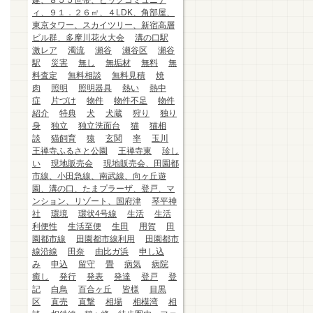
建、８５５世帯、ビッグコミュニテ
ィ、９１．２６㎡、４LDK、角部屋、
東京タワー、スカイツリー、新宿高層
ビル群、多摩川花火大会
溝の口駅
激レア
濁流
瀬谷
瀬谷区
瀬谷
駅
災害
無し
無垢材
無料
無
料査定
無料相談
無料見積
焼
肉
照明
照明器具
熱い
熱中
症
片づけ
物件
物件不足
物件
紹介
特典
犬
犬蔵
狩り
独り
身
独立
独立洗面台
猫
猫相
談
猫飼育
猿
玄関
率
玉川
王禅寺ふるさと公園
王禅寺東
珍し
い
現地販売会
現地販売会、田園都
市線、小田急線、南武線、向ヶ丘遊
園、溝の口、たまプラーザ、登戸、マ
ンション、リゾート、国府津
琴平神
社
環境
環状4号線
生活
生活
利便性
生活至便
生田
用賀
田
園都市線
田園都市線利用
田園都市
線沿線
田奈
由比ガ浜
申し込
み
申込
留守
畳
病気
病院
癒し
発行
発表
発達
登戸
登
記
白鳥
百合ヶ丘
皆様
目黒
区
直売
直撃
相場
相模湾
相