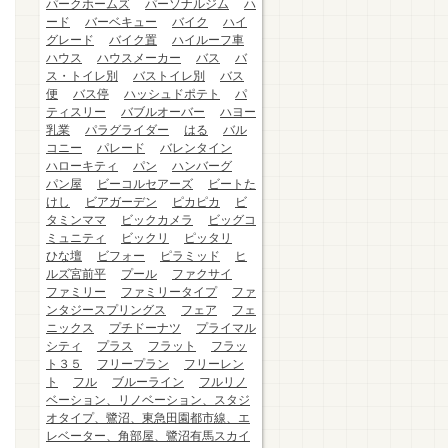
パークホームズ
パーソナルジム
ハ
ード
バーベキュー
バイク
ハイ
グレード
バイク置
ハイルーフ車
ハウス
ハウスメーカー
バス
バ
ス・トイレ別
バストイレ別
バス
便
バス停
ハッシュドポテト
パ
ティスリー
バブルオーバー
ハヨー
乳業
パラグライダー
はる
バル
コニー
パレード
バレンタイン
ハローキティ
パン
ハンバーグ
パン屋
ビーコルセアーズ
ビートた
けし
ビアガーデン
ピカピカ
ビ
タミンママ
ビックカメラ
ビッグコ
ミュニティ
ビックリ
ピッタリ
ひな壇
ビフォー
ピラミッド
ヒ
ルズ宮前平
プール
ファクサイ
ファミリー
ファミリータイプ
ファ
ンタジースプリングス
フェア
フェ
ニックス
プチドーナツ
プライマル
シティ
プラス
フラット
フラッ
ト３５
フリープラン
フリーレン
ト
フル
ブルーライン
フルリノ
ベーション、リノベーション、スタジ
オタイプ、鷺沼、東急田園都市線、エ
レベーター、角部屋、鷺沼有馬スカイ