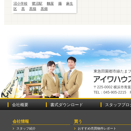
沼小学校
鷺沼駅
麵屋
麺
麻生
区
黒
黒猫
黒畑
東急田園都市線たま
〒225-0002 横浜市
TEL：045-905-2215 
会社概要
書式ダウンロード
スタッフブロ
会社情報
買う
スタッフ紹介
おすすめ売買物件レポート