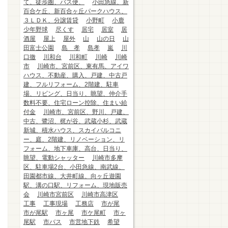
て、徒歩圏、バス便、
小田急線、新
百合ケ丘、新百合ヶ丘パークハウス、
３ＬＤＫ、分譲賃貸
小野町
小鹿
少年野球
尽くす
居宅
居室
居
酒屋
屋上
屋外
山
山の日
山
田富士公園
島 孝
島孝
嵐
川
口徹
川和台
川和町
川崎
川崎
市
川崎市、宮前区、東有馬、アイワ
ハウス、不動産、購入、戸建、中古戸
建、フルリフォーム、2階建、駐車
場、リビング、日当り、眺望、仲介手
数料不要、住宅ローン控除、住まい給
付金
川崎市、宮前区、野川、戸建、
中古、鷺沼、梶が谷、武蔵小杉、武蔵
新城、積水ハウス、スカイバルコニ
ー、庭、2階建、リノベーション、リ
フォーム、地下車庫、高台、日当り、
眺望、電動シャッター
川崎市多摩
区、駐車場2台、小田急線、南武線、
田園都市線、大井町線、向ヶ丘遊園
駅、溝の口駅、リフォーム、現地販売
会
川崎市宮前区
川崎市高津区
工事
工事現場
工務店
市が尾
市が尾駅
市ヶ尾
市ケ尾町
市ヶ
尾駅
市バス
市営地下鉄
希望