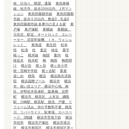
校、日当り、眺望、通風
東急東横
線、祐天寺、徒歩10分以内、１Rマン
ション
東急田園都市線
東急田園都
市線，徒歩５分以内，敷金0，礼金0
東急田園都市線.多摩川の見える家
東
戸塚
東戸塚駅
東横線
東横線、
元住吉、駅近、オートロック、エレベ
ーター、浴室乾燥機、ＩＨ、ウォシュ
レット、
東海道
東生田
松本
悟
松濤
柱
査定
柿生
栗平
根っこ
根岸線
格闘
案内
桜
桜並木
桜木町
梅
梅雨
梅雨明
け
梶が谷
梶ヶ谷
梶ヶ谷小学
校・宮崎中学校
梶ヶ谷駅
業者
楽しめ
標高
横浜
横浜南共済病
院
横浜国際プール
横浜市
横浜
市、狙い目エリア、横浜中心地、南
区、伊勢佐木長者町、阪東橋、吉野
町
横浜市、鶴見区、上末吉、綱島
駅、川崎駅、鶴見駅、築浅、戸建、リ
フォーム済み、仲介手数料不要、鶴見
川、リバーサイド、駐車場、カースペ
ース、3階建
横浜市営地下鉄
横浜
市役所
横浜市戸塚区
横浜市港北
区
横浜市都筑区
横浜市都筑区茅ヶ