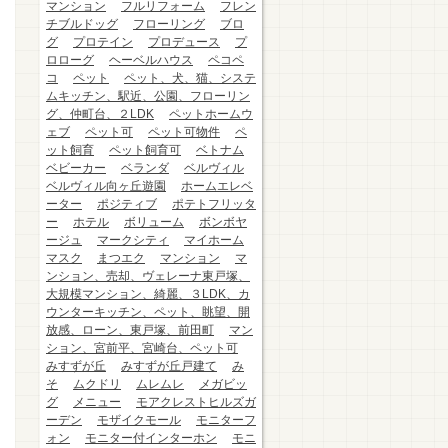
マンション
フルリフォーム
フレン
チブルドッグ
フローリング
ブロ
グ
プロテイン
プロデュース
プ
ロローグ
ヘーベルハウス
ペコペ
コ
ペット
ペット、犬、猫、システ
ムキッチン、駅近、公園、フローリン
グ、仲町台、２LDK
ペットホームウ
ェブ
ペット可
ペット可物件
ペ
ット飼育
ペット飼育可
ベトナム
ベビーカー
ベランダ
ベルヴィル
ベルヴィル向ヶ丘遊園
ホームエレベ
ーター
ポジティブ
ポテトフリッタ
ー
ホテル
ボリューム
ボンボヤ
ージュ
マークシティ
マイホーム
マスク
まつエク
マンション
マ
ンション、売却、ヴェレーナ東戸塚、
大規模マンション、綺麗、３LDK、カ
ウンターキッチン、ペット、眺望、開
放感、ローン、東戸塚、前田町
マン
ション、宮前平、宮崎台、ペット可
みすずが丘
みすずが丘戸建て
み
そ
ムクドリ
ムレムレ
メガビッ
グ
メニュー
モアクレストヒルズガ
ーデン
モザイクモール
モニターフ
ォン
モニター付インターホン
モニ