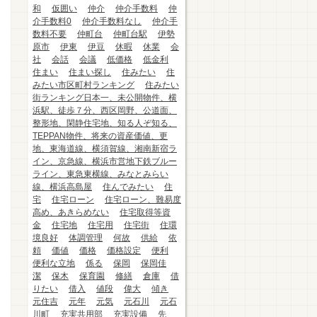
和
仮囲い
仲介
仲介手数料
仲
介手数料0
仲介手数料なし
仲介手
数料不要
仲町台
仲町台駅
伊勢
原市
伊東
伊豆
休暇
休業
会
社
会話
会議
低価格
低金利
住まい
住まい探し
住みたい
住
みたい市区町村ランキング
住みたい
街ランキング日本一、未公開物件、横
浜駅、徒歩７分、西区岡野、公道面、
整形地、閑静住宅地、知る人ぞ知る、
TEPPAN物件、将来の資産価値、更
地、東海道線、横須賀線、湘南新宿ラ
イン、京急線、横浜市営地下鉄ブルー
ライン、東急東横線、みなとみらい
線、横浜高島屋
住んでみたい
住
宅
住宅ローン
住宅ローン、難易度
高め、あきらめない
住宅取得等資
金
住宅地
住宅用
住宅街
住環
境良好
体調管理
何故
供給
依
頼
価値
価格
価格設定
便利
便利な立地
係る
保岡
保岡佳
潔
保木
保育園
修繕
倉庫
借
りたい
借入
値段
偉大
傾き
元住吉
元年
元気
元石川
元石
川町
充実共用部
充実設備
先