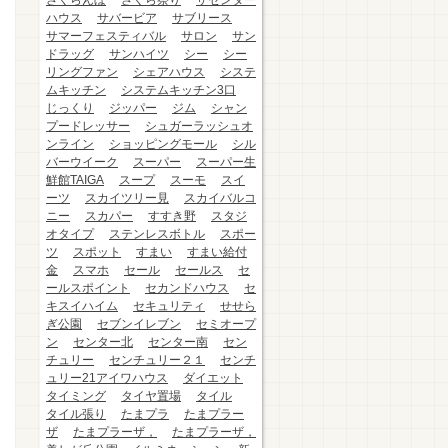
さくらんぼ
さくら祭り
ザセンター
ハウス
サバービア
サブリース
サマーフェスティバル
サロン
サン
ドラッグ
サンハイツ
シー
シー
リングファン
シェアハウス
システ
ムキッチン
システムキッチン3口
じっくり
ジッパー
ジム
シャン
プードレッサー
シュガーラッシュオ
ンライン
ショッピングモール
シル
バーウイーク
スーパー
スーパー生
鮮館TAIGA
スープ
スーモ
スイ
ーツ
スカイツリー見
スカイバルコ
ニー
スカパー
すすき野
スタジ
オタイプ
ステンレスボトル
スポー
ツ
スポット
すまい
すまい給付
金
スマホ
セール
セールス
セ
ールスポイント
セカンドハウス
セ
キスイハイム
セキュリティ
せせら
ぎ公園
セブンイレブン
セミオープ
ン
センター北
センター南
セン
チュリー
センチュリー２１
センチ
ュリー21アイワハウス
ダイエット
タイミング
タイヤ置場
タイル
タイル張り
たまプラ
たまプラー
ザ
たまプラーザ，
たまプラーザ，