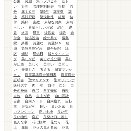
公園
笑顔
第５フジビル
筋ト
レ
管理
管理体制良好
管轄
節
分
築１０年
築9年
築年数
築
浅
築浅戸建
築浅物件
紅葉
納
付
純粋
素敵
素敵なお家
素晴
らしい
素晴らしいお家
紹介
終
息
終電
経営
経営者
経験
給
付金
給湯設備
絵の具で
綱島
駅
綺麗
綺麗な
綺麗好き
綾
瀬
緊急事態宣言
総合病院
緑
区
締結
締結日
縁とタイミン
グ
美しが丘
美しが丘公園
美し
が丘西
美しく
美味い
美味し
い
美味しさ
考える
耐震マンシ
ョン
耐震基準適合証明書
耐震適合
証明書
聖マリアンナ
聖マリアンナ
医科大学
肉
能
自作
自分
自
分の身体
自宅
自宅売却
自慢
自炊
自然
自由が丘
自由設計
自粛
自粛ムード
自粛疲れ
自転
車
與安宏和
良い
良いお家
良
いマンション
良い土地
良い年
良い物件
良好
良薬は口に苦し
色んな事
花は桜木
花むら
花
上
花博
花火の見える家
花見