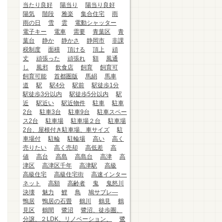
当たり良好
陽当り
陽当り良好
陽気
階段
雅楽
集合住宅
雨
雨の日
雪
雲
電動シャッター
電子キー
電車
需要
青葉区
青
葉台
静か
静かさ
静岡市
非課
税制度
面積
頂ける
頂上
頑
丈
頑張った
頑張れ
額
風通
し
風邪
飲食店
飼育
飼育可
飼育可能
首都圏版
馬絹
馬車
道
駅
駅4分
駅前
駅徒歩1分
駅徒歩3分以内
駅徒歩5分以内
駅
近
駅近い
駅近物件
駐車
駐車
2台
駐車3台
駐車9台
駐車スペー
ス2台
駐車場
駐車場２台
駐車場
2台、屋根付き駐車場、車サイズ
駐
車場付
駐輪
駐輪場
高い
高く
売りたい
高く売却
高低差
高
値
高台
高島
高島台
高津
高
津区
高津区千年
高津駅
高級
高級住宅
高級住宅街
高速インター
ネット
高額
高齢者
鬼
鬼怒川
決壊
魅力
鯉
鳥
鳩サブレ―
鴨居
鴨居の石畳
鶴川
鶴見
鶴
見区
鶴間
鷺沼
鷺沼、徒歩圏、
分譲、２LDK、リノベーション、
鷺