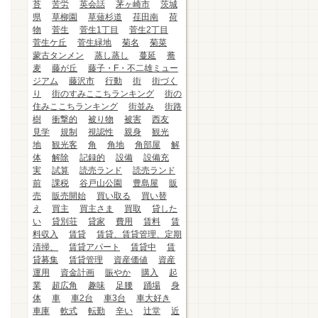
苔
苦労
英会話
茅ヶ崎市
茨城
県
草柳園
草薙杉道
荏田南
荷
物
菅生
菅生1丁目
菅生2丁目
菅生ケ丘
菅生緑地
菊名
菊菜
蒙古タンメン
蒸し蒸し
蔓延
蕎
麦
藤が丘
藤子・F・不二雄ミュー
ジアム
藤沢市
行動
街
街づく
り
街のすみここちランキング
街の
住みここちランキング
街並み
街路
樹
衝撃的
被り物
被害
西友
見学
規制
視認性
親身
観光
地
観光客
角
角地
角部屋
解
体
解除
記録的
設備
設備充
実
試算
読売ランド
読売ランド
前
課税
谷戸山公園
豊島屋
販
売
販売開始
買い取る
買い替
え
買主
買主さま
買取
貸した
い
貸別荘
貸家
費用
賃料
賃
料収入
賃貸
賃貸、賃貸管理、定期
清掃、
賃貸アパート
賃貸中
賃
貸募集
賃貸管理
資産価値
資産
運用
資金計画
賑やか
購入
起
業
超広角
趣味
足腰
踊場
身
体
車
車2台
車3台
車大好き
車庫
軟式
転勤
辛い
辻堂
近