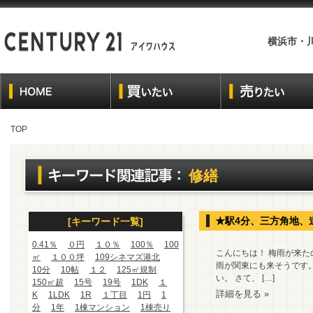
横浜市・
TOP
修繕
★駅4分、三方角地、
[キーワード一覧]
0.41％
０円
１０％
100％
100
こんにちは！ 梅雨が来
㎡
１００坪
109シネマズ港北
雨が関東にも来そうです
10分
10帖
１２
125㎡規制
い。 さて、 […]
150㎡超
15号
19号
1DK
１
詳細を見る »
K
1LDK
1R
１丁目
1円
1
分
1年
1棟マンション
1棟売り