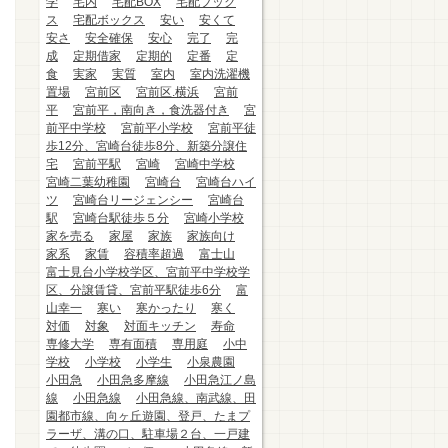
学
宅内
宅配BOX
宅配ブック
ス
宅配ボックス
安い
安くて
安さ
安全確保
安心
完了
完
成
定期借家
定期的
定番
定
食
実家
実質
室内
室内洗濯機
置場
宮前区
宮前区.横浜
宮前
平
宮前平，南向き，食洗器付き
宮
前平中学校
宮前平小学校
宮前平徒
歩12分、宮崎台徒歩8分、新築分譲住
宅
宮前平駅
宮崎
宮崎中学校
宮崎二葉幼稚園
宮崎台
宮崎台ハイ
ツ
宮崎台リージェンシー
宮崎台
駅
宮崎台駅徒歩５分
宮崎小学校
家を売る
家屋
家族
家族向け
家系
家賃
容積率超過
富士山
富士見台小学校学区、宮前平中学校学
区、分譲賃貸、宮前平駅徒歩6分
富
山幸一
寒い
寒かったり
寒く
対価
対象
対面キッチン
寿命
専修大学
専有面積
専用庭
小中
学校
小学校
小学生
小泉農園
小田急
小田急多摩線
小田急江ノ島
線
小田急線
小田急線、南武線、田
園都市線、向ヶ丘遊園、登戸、たまプ
ラーザ、溝の口、駐車場２台、一戸建