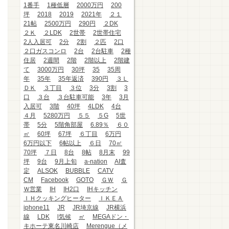
1番手
1種低層
2000万円
200
坪
2018
2019
2021年
２１
21帖
2500万円
290円
２DK
２Ｋ
２LDK
2世帯
2世帯住宅
2人入居可
2分
2割
２匹
2口
２口ガスコンロ
2台
2台駐車
2種
住居
2週間
2階
2階以上
2階建
て
3000万円
30坪
35
35周
年
35年
35年返済
390円
３Ｌ
ＤＫ
３丁目
３位
3分
3割
3
口
３台
３台駐車可能
3年
3月
入居可
3階
40坪
4LDK
4台
４月
5280万円
５５
５G
5世
帯
5分
5階角部屋
6.89％
６０
㎡
60坪
67坪
６丁目
6万円
6万円以下
6帖以上
６日
70㎡
70坪
７日
8台
8帖
8月末
99
坪
9台
9月上旬
a-nation
AI査
定
ALSOK
BUBBLE
CATV
CM
Facebook
GOTO
ＧＷ
Ｇ
Ｗ営業
IH
IH2口
IHキッチン
ＩＨクッキングヒーター
ＩＫＥＡ
iphone11
JR
JR埼京線
JR横浜
線
LDK
l気候
㎡
MEGAドン・
キホーテ東名川崎店
Merengue（メ