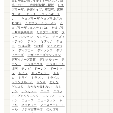
美しが丘公園，イルミネーション，新
築アパート，武蔵新城駅，駅近
たま
プラーザ、分譲タイプ、更新可、床暖
房、オートロック、システムキッチ
ン、
たまプラーザ.たまプラ.あざみ
野.鷺沼
たまプラーザ.ラーメン
た
まプラーザフェスティバル
たまプラ
ーザ中央商店街
たまプラーザ駅
タ
ワーマンション
タンデム
チーズィ
ーチキン
チキン
ちびっ子
チョ
コ
つきみ野
つけ麺
テイクアウ
ト
ディズニー
ディンクス
デザ
イナーズ
デザイナーズマンション
デザイナーズ賃貸
デジタルキー
テ
ナント
テラスハウス
テラスモール
湘南
テレビ
ドーナツ
ドーナッ
ツ
トイレ
ドッグカフェ
トト
ロ
トライ
トラブル
トラベル
トランクルーム
ドンキ
どんな
どんより
なかなか売れない
なし
ナン
ナンカレー
ニーズ
ニコッ
トこどもクリニック
ニジマス
ニッ
ポン
ニュース
ニュータウン
ネ
イル
ネコカフェ
ノースポート・モ
ール
ノジマ宮前平店
のんびり