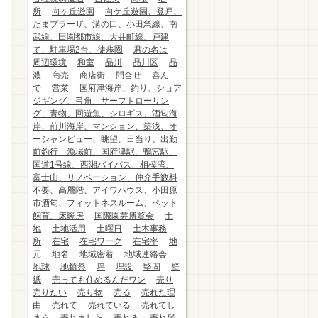
所
向ヶ丘遊園
向ケ丘遊園、登戸、
たまプラーザ、溝の口、小田急線、南
武線、田園都市線、大井町線、戸建
て、駐車場2台、徒歩圏
君の名は
周辺環境
和室
品川
品川区
品
濃
商売
商店街
問合せ
喜ん
で
営業
国府津海岸、釣り、ショア
ジギング、弓角、サーフトローリン
グ、青物、回遊魚、シロギス、酒匂海
岸、前川海岸、マンション、築浅、オ
ーシャンビュー、眺望、日当り、出勤
前釣行、漁場前、国府津駅、鴨宮駅、
国道1号線、西湘バイパス、相模湾、
富士山、リノベーション、仲介手数料
不要、高層階、アイワハウス、小田原
市酒匂、フィットネスルーム、ペット
飼育、床暖房
国際園芸博覧会
土
地
土地活用
土曜日
土木事務
所
在宅
在宅ワーク
在宅率
地
元
地名
地域密着
地域連絡会
地球
地鎮祭
坪
埋設
堅固
壁
紙
売っても住めるんだワン
売り
売りたい
売り物
売る
売れた理
由
売れて
売れている
売れてし