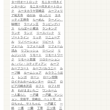
ター付オートロック
モニター付きイ
ンターホン
モニター付きオートロッ
ク
ユータカラヤ宮崎店
ユーフォリ
ア祐天寺
ゆがみ
ゆったり
ヨネ
ッティ王禅寺
らーめん
ラーメン、
味噌汁
ラーメン王
ラッピングバ
ス
ららぽーと横浜
ランキング
ランチ
ランド
リースバック
リ
ゾートライン
リッチ
リニューア
ル
リノベーション
リピート
リ
フォーム
リフォーム済
リフォーム
済み
リフレッシュ
リベンジ
リ
ムジンバス
リモート
リモートワー
ク
リモート部屋
リロケーション
ル・パン・コティディアン
ルーフ
ルーフコート
ルーフバルコニー
ル
ープ橋
ルームシェア
ルララこうほ
く
レンガ
ローン
ローン控除
ロイヤルホームセンター
ロピア
ロ
ピア川崎水沢店
ロフト
ロフト付
き
わがままいちご
ワンルーム
一人暮らし
一戸建
一戸建、マンシ
ョン、宮前平、宮崎台、ペット可、ケ
ロちゃん、サトちゃん
一戸建て
一
杯
一番
一蘭
丁寧
三ツ境
三