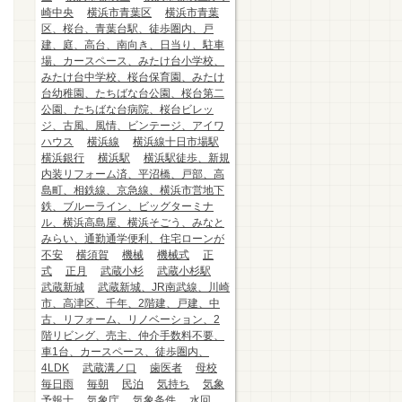
崎中央
横浜市青葉区
横浜市青葉
区、桜台、青葉台駅、徒歩圏内、戸
建、庭、高台、南向き、日当り、駐車
場、カースペース、みたけ台小学校、
みたけ台中学校、桜台保育園、みたけ
台幼稚園、たちばな台公園、桜台第二
公園、たちばな台病院、桜台ビレッ
ジ、古風、風情、ビンテージ、アイワ
ハウス
横浜線
横浜線十日市場駅
横浜銀行
横浜駅
横浜駅徒歩、新規
内装リフォーム済、平沼橋、戸部、高
島町、相鉄線、京急線、横浜市営地下
鉄、ブルーライン、ビッグターミナ
ル、横浜高島屋、横浜そごう、みなと
みらい、通勤通学便利、住宅ローンが
不安
横須賀
機械
機械式
正
式
正月
武蔵小杉
武蔵小杉駅
武蔵新城
武蔵新城、JR南武線、川崎
市、高津区、千年、2階建、戸建、中
古、リフォーム、リノベーション、2
階リビング、売主、仲介手数料不要、
車1台、カースペース、徒歩圏内、
4LDK
武蔵溝ノ口
歯医者
母校
毎日雨
毎朝
民泊
気持ち
気象
予報士
気象庁
気象条件
水回