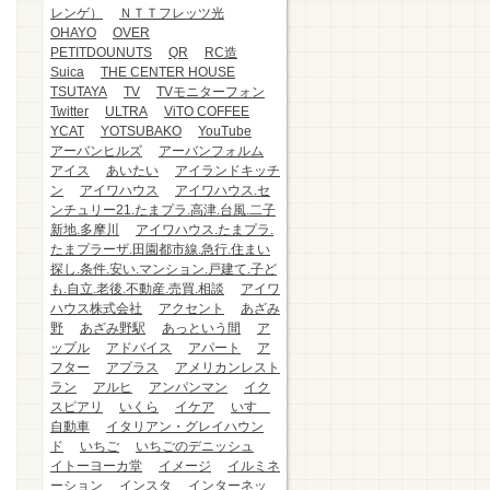
レンゲ）
ＮＴＴフレッツ光
OHAYO
OVER
PETITDOUNUTS
QR
RC造
Suica
THE CENTER HOUSE
TSUTAYA
TV
TVモニターフォン
Twitter
ULTRA
ViTO COFFEE
YCAT
YOTSUBAKO
YouTube
アーバンヒルズ
アーバンフォルム
アイス
あいたい
アイランドキッチ
ン
アイワハウス
アイワハウス.セ
ンチュリー21.たまプラ.高津.台風.二子
新地.多摩川
アイワハウス.たまプラ.
たまプラーザ.田園都市線.急行.住まい
探し.条件.安い.マンション.戸建て.子ど
も.自立.老後.不動産.売買.相談
アイワ
ハウス株式会社
アクセント
あざみ
野
あざみ野駅
あっという間
ア
ップル
アドバイス
アパート
ア
フター
アプラス
アメリカンレスト
ラン
アルヒ
アンパンマン
イク
スピアリ
いくら
イケア
いすゞ
自動車
イタリアン・グレイハウン
ド
いちご
いちごのデニッシュ
イトーヨーカ堂
イメージ
イルミネ
ーション
インスタ
インターネッ