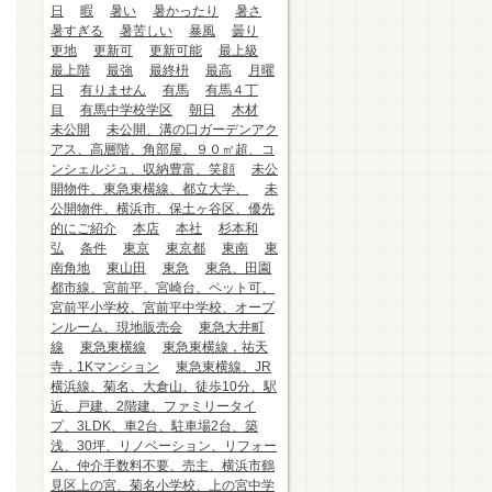
日
暇
暑い
暑かったり
暑さ
暑すぎる
暑苦しい
暴風
曇り
更地
更新可
更新可能
最上級
最上階
最強
最終枡
最高
月曜
日
有りません
有馬
有馬４丁
目
有馬中学校学区
朝日
木材
未公開
未公開、溝の口ガーデンアク
アス、高層階、角部屋、９０㎡超、コ
ンシェルジュ、収納豊富、笑顔
未公
開物件、東急東横線、都立大学、
未
公開物件、横浜市、保土ヶ谷区、優先
的にご紹介
本店
本社
杉本和
弘
条件
東京
東京都
東南
東
南角地
東山田
東急
東急、田園
都市線、宮前平、宮崎台、ペット可、
宮前平小学校、宮前平中学校、オープ
ンルーム、現地販売会
東急大井町
線
東急東横線
東急東横線，祐天
寺，1Kマンション
東急東横線、JR
横浜線、菊名、大倉山、徒歩10分、駅
近、戸建、2階建、ファミリータイ
プ、3LDK、車2台、駐車場2台、築
浅、30坪、リノベーション、リフォー
ム、仲介手数料不要、売主、横浜市鶴
見区上の宮、菊名小学校、上の宮中学