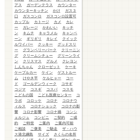
アス
ガーデンテラス
カウンター
カウンターキッチン
かけ
ガス３
口
ガスコンロ
ガスコンロ設置可
カップル
カトージ
カメ
カレ
ー
ガレージ
かわいい
キッチ
ン
キムチ
キャラメル
キャンペ
ーン
ギリギリ
キレイ
クイック
ルワイパー
クッキー
グッドスリ
ー
グランベリーパーク
クリーニン
グ
クリームシチュー
グリーンライ
ン
クリスマス
グルメ
クレヨン
しんちゃん
クローゼット
ケーキ
ケーブルカー
ケイン
ゲストルー
ム
けやき平
ケルヒャー
コー
ド
ゴールデンウィーク
コサギ
コジマ
コスギ
コスパ
コスモ
こどもの国
こども医療センター
コ
ラボ
コロッケ
コロナ
コロナウ
ィルス
コロナショック
コロナの影
響
コロナ影響
コロナ禍
コンシ
ェルジュ
コンビニ
ご契約
ご成
約
ご時世
ご案内
ご案内可能
ご相談
ご褒美
ご馳走
ザ・ハウ
ス港北綱島
サイズ
さくらの名所