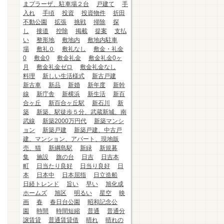
まプラーザ、駐車場２台
戸建て
手
入れ
手頃
投資
投資物件
折田
不動公園
拡張
挑戦
掃除
探
し
接道
控除
掲載
提案
支払
い
整形地
敷地内
敷地内駐車
場
敷礼０
敷礼なし
敷金・礼金
0
敷金0
敷金礼金
敷金礼金0ヶ
月
敷金礼金ゼロ
敷金礼金なし
料理
新しい生活様式
新古戸建
新古車
新品
新婚
新年度
新幹
線
新庁舎
新横浜
新生活
新百
合ヶ丘
新百合ヶ丘駅
新石川
新
築
新築、駅徒歩５分、武蔵新城、南
武線
新築2000万円代
新築マンシ
ョン
新築戸建
新築戸建、中古戸
建、マンション、アパート、現地販
売、猫
新綱島駅
新緑
新規募
集
施設
旗の台
日吉
日吉本
町
日当たり良好
日当り良好
日
本
日本中
日本屈指
日立造船
日経トレンド
旨い
早い
旭化成
ホームズ
旭区
明るい
星空
映
画
春
春日台公園
昭和記念公
園
時間
時間短縮
普通
普通分
譲賃貸
普通賃貸借
晴れ
晴れの