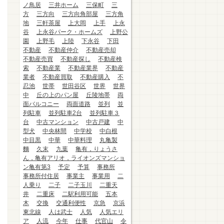
ノ鳥居
三井ホーム
三保町
三
方
三方向
三方向角部屋
三方角
地
三軒茶屋
上大岡
上手
上永
谷
上永谷パーク・ホームズ
上野公
園
上野毛
上陸
下永谷
下田
不動産
不動産仲介
不動産売却
不動産売買
不動産探し
不動産検
索
不動産業
不動産業界
不動産
業者
不動産買取
不動産購入
不
忍池
世帯
世田谷区
世界
世界
中
丘の上のパン屋
丘陵地帯
両
面バルコニー
両面道路
並列
並
列駐車
並列駐車2台
並列駐車３
台
中古マンション
中古戸建
中
型犬
中央林間
中学校
中白根
中目黒
中華
中華料理
丸亀製
麵
久末
九葉
亀有，りょうさ
ん，亀有アリオ，ライオンズマンショ
ン亀有第3
予定
予算
事務所
事務所付住居
事業主
事業用
二
人乗り
二子
二子玉川
二重天
井
二重床
二駅利用可能
五本
木
交換
交通利便性
京急
京浜
東北線
人は武士
人気
人気エリ
ア
人流
今年
仕事
代官山
令