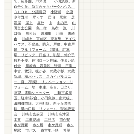
て、徒歩圏、バス便、
小田急線、新
百合ケ丘、新百合ヶ丘パークハウス、
３ＬＤＫ、分譲賃貸
小野町
小鹿
少年野球
尽くす
居宅
居室
居
酒屋
屋上
屋外
山
山の日
山
田富士公園
島 孝
島孝
嵐
川
口徹
川和台
川和町
川崎
川崎
市
川崎市、宮前区、東有馬、アイワ
ハウス、不動産、購入、戸建、中古戸
建、フルリフォーム、2階建、駐車
場、リビング、日当り、眺望、仲介手
数料不要、住宅ローン控除、住まい給
付金
川崎市、宮前区、野川、戸建、
中古、鷺沼、梶が谷、武蔵小杉、武蔵
新城、積水ハウス、スカイバルコニ
ー、庭、2階建、リノベーション、リ
フォーム、地下車庫、高台、日当り、
眺望、電動シャッター
川崎市多摩
区、駐車場2台、小田急線、南武線、
田園都市線、大井町線、向ヶ丘遊園
駅、溝の口駅、リフォーム、現地販売
会
川崎市宮前区
川崎市高津区
工事
工事現場
工務店
市が尾
市が尾駅
市ヶ尾
市ケ尾町
市ヶ
尾駅
市バス
市営地下鉄
希望