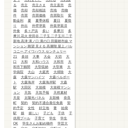
まう
売れました
売れる
売れ残
る
売主
売主さま
売主直売
売
価
売却
売却相談
売地
売物
件
売買
売買価格
売買取引
変
動金利
夏
夏季休暇
夏日
夏祭
り
外出
外壁塗装
外装塗装済
外食
多々戸浜
多い
多摩川
多
摩川.花火.世田谷.二子玉.二子玉川.二子
新地.高津.溝ノ口.溝の口.田園都市線.マ
ンション.眺望.見える.高層階.屋上.バル
コニー.アイワハウス.センチュリー
21
多頭
大事
大会
大切
大
口
大和
大和ハウス
大和市
大
和市下鶴間
大型収納
大型車
大
学病院
大山
大庭恵
大掃除
大
森
大森サンハイツ
大森ベルポー
ト
大森海岸
大森海岸駅
大森
駅
大田区
大規模
大規模マンシ
ョン
天気
天気予報
天然素材
天皇
太陽光パネル
太鼓橋
奈良
町
契約
契約不適合責任免責
契
約予定
女性
好立地
妻
始発
駅
娘
嬉しい
子ども
子供
子
供用プール
子育て
学生
学生
OK
学生さんお勧め物件
学芸大