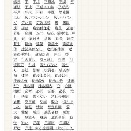
幅員
平
平坦
平坦地
平塚
平
塚駅
平成
平成３１年
平成築
平戸
年末
年齢
幸区
幼稚園
広い
広いマンション
広いリビン
グ
広い庭
広告掲載
床
床暖
房
店舗
店舗付住宅
店長
店頭
看板
座間
座間、新築、駐車場、戸
建
庭
庭付き
延床
延長
建て
替え
建物
建築
建築士
建築条
件
建築条件なし
建築条件無
建
築条件無し
建築計画
弁当
弊
害
引き渡し
引っ越し
引渡
引
渡即可
引越
当たらない
当た
り
当社
影響
役員会
後楽本
舗
徒歩
徒歩１０分
徒歩1分
徒歩２分
徒歩3分
徒歩４分
徒歩
5分
徒歩圏
徒歩圏内
心
心肺
機能
必ず
必死
必要
必見
忙
し
快晴
怖くない
急行停車駅
恩田
恩田町
悠樹
悩み
悩んで
いる
情報
情熱
想定利回
愛
犬
愛猫
感染
感染者数
感謝
慶応
懇親会
成約
成約事例
我
慢
戦い
戸塚
戸塚区
戸塚駅
戸建
戸建、向ヶ丘遊園、溝の口、た