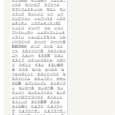
さくらんぼ
さくら祭り
ザセンター
ハウス
サバービア
サブリース
サマーフェスティバル
サロン
サン
ドラッグ
サンハイツ
シー
シー
リングファン
シェアハウス
システ
ムキッチン
システムキッチン3口
じっくり
ジッパー
ジム
シャン
プードレッサー
シュガーラッシュオ
ンライン
ショッピングモール
シル
バーウイーク
スーパー
スーパー生
鮮館TAIGA
スープ
スーモ
スイ
ーツ
スカイツリー見
スカイバルコ
ニー
スカパー
すすき野
スタジ
オタイプ
ステンレスボトル
スポー
ツ
スポット
すまい
すまい給付
金
スマホ
セール
セールス
セ
ールスポイント
セカンドハウス
セ
キスイハイム
セキュリティ
せせら
ぎ公園
セブンイレブン
セミオープ
ン
センター北
センター南
セン
チュリー
センチュリー２１
センチ
ュリー21アイワハウス
ダイエット
タイミング
タイヤ置場
タイル
タイル張り
たまプラ
たまプラー
ザ
たまプラーザ，
たまプラーザ，