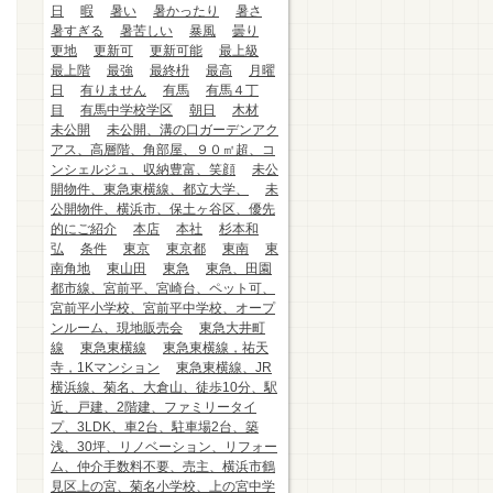
日
暇
暑い
暑かったり
暑さ
暑すぎる
暑苦しい
暴風
曇り
更地
更新可
更新可能
最上級
最上階
最強
最終枡
最高
月曜
日
有りません
有馬
有馬４丁
目
有馬中学校学区
朝日
木材
未公開
未公開、溝の口ガーデンアク
アス、高層階、角部屋、９０㎡超、コ
ンシェルジュ、収納豊富、笑顔
未公
開物件、東急東横線、都立大学、
未
公開物件、横浜市、保土ヶ谷区、優先
的にご紹介
本店
本社
杉本和
弘
条件
東京
東京都
東南
東
南角地
東山田
東急
東急、田園
都市線、宮前平、宮崎台、ペット可、
宮前平小学校、宮前平中学校、オープ
ンルーム、現地販売会
東急大井町
線
東急東横線
東急東横線，祐天
寺，1Kマンション
東急東横線、JR
横浜線、菊名、大倉山、徒歩10分、駅
近、戸建、2階建、ファミリータイ
プ、3LDK、車2台、駐車場2台、築
浅、30坪、リノベーション、リフォー
ム、仲介手数料不要、売主、横浜市鶴
見区上の宮、菊名小学校、上の宮中学