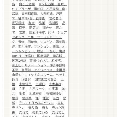
所
向ヶ丘遊園
向ケ丘遊園、登戸、
たまプラーザ、溝の口、小田急線、南
武線、田園都市線、大井町線、戸建
て、駐車場2台、徒歩圏
君の名は
周辺環境
和室
品川
品川区
品
濃
商売
商店街
問合せ
喜ん
で
営業
国府津海岸、釣り、ショア
ジギング、弓角、サーフトローリン
グ、青物、回遊魚、シロギス、酒匂海
岸、前川海岸、マンション、築浅、オ
ーシャンビュー、眺望、日当り、出勤
前釣行、漁場前、国府津駅、鴨宮駅、
国道1号線、西湘バイパス、相模湾、
富士山、リノベーション、仲介手数料
不要、高層階、アイワハウス、小田原
市酒匂、フィットネスルーム、ペット
飼育、床暖房
国際園芸博覧会
土
地
土地活用
土曜日
土木事務
所
在宅
在宅ワーク
在宅率
地
元
地名
地域密着
地域連絡会
地球
地鎮祭
坪
埋設
堅固
壁
紙
売っても住めるんだワン
売り
売りたい
売り物
売る
売れた理
由
売れて
売れている
売れてし