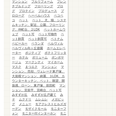
マンション
フルリフォーム
フレン
チブルドッグ
フローリング
ブロ
グ
プロテイン
プロデュース
プ
ロローグ
ヘーベルハウス
ペコペ
コ
ペット
ペット、犬、猫、システ
ムキッチン、駅近、公園、フローリン
グ、仲町台、２LDK
ペットホームウ
ェブ
ペット可
ペット可物件
ペ
ット飼育
ペット飼育可
ベトナム
ベビーカー
ベランダ
ベルヴィル
ベルヴィル向ヶ丘遊園
ホームエレベ
ーター
ポジティブ
ポテトフリッタ
ー
ホテル
ボリューム
ボンボヤ
ージュ
マークシティ
マイホーム
マスク
まつエク
マンション
マ
ンション、売却、ヴェレーナ東戸塚、
大規模マンション、綺麗、３LDK、カ
ウンターキッチン、ペット、眺望、開
放感、ローン、東戸塚、前田町
マン
ション、宮前平、宮崎台、ペット可
みすずが丘
みすずが丘戸建て
み
そ
ムクドリ
ムレムレ
メガビッ
グ
メニュー
モアクレストヒルズガ
ーデン
モザイクモール
モニターフ
ォン
モニター付インターホン
モニ