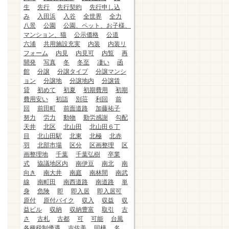
生
先行
先行契約
先行申し込
み
入田浜
入谷
全世界
全力
八景
公園
公園、ペット、お子様、
マンション、猫
公示価格
公道
六浦
共用施設充実
内装
内装リ
フォーム
内見
内見可
内覧
再
開発
写真
冬
冬至
凄い
函
館
分譲
分譲タイプ
分譲マンシ
ョン
分譲地
分譲地内
分譲賃
貸
初めて
初夏
初期費用
初期
費用安い
初詣
別荘
利回
前
回
前田町
前面道路
加藤祐子
努力
労力
動物
勤労感謝
勾配
天井
北区
北山田
北山田６丁
目
北山田駅
北東
北極
北赤
羽
北部市場
区分
区画整理
区
画整理地
千葉
千葉弘樹
卒業
式
協議地区内
南伊豆
南北
南
向き
南大井
南庭
南林間
南武
線
南町田
南西道路
南道路
単
身
危険
即
即入居
即入居可
原付
原付バイク
収入
収益
収
益ビル
収納
収納豊富
取引
古
さ
古札
古都
可
可能
台風
各種税制優遇
吉佐美
同棲
名