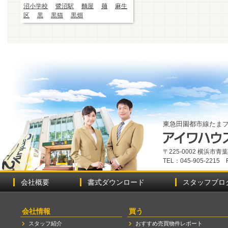
沼小学校
鷺沼駅
麵屋
麺
麻生
区
黒
黒猫
黒畑
東急田園都市線たま
〒225-0002 横浜市
TEL：045-905-2215 
会社概要
書式ダウンロード
スタッフブロ
会社情報
買う
スタッフ紹介
おすすめ売買物件レポート