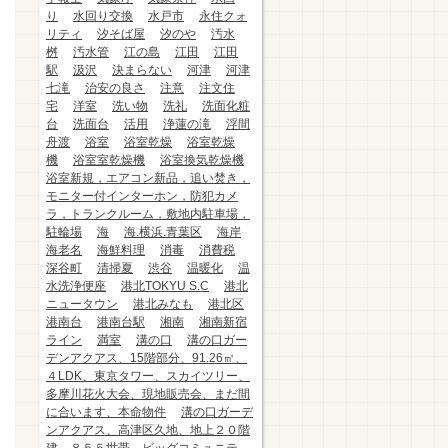
り
水回り交換
水戸市
永住クォ
リティ
汐そば屋
汐のや
汚水
桝
汚水管
江の島
江田
江田
駅
汲沢
決まらない
河津
河津
七滝
治安の良さ
注意
注文住
宅
洋室
洗い物
洗礼
洗面化粧
台
洗面台
活用
浄蓮の滝
浮間
舟渡
浴室
浴室乾燥
浴室乾燥
機
浴室室乾燥機
浴室換気乾燥機
浴室新規，エアコン新品，追い焚き，
モニター付インターホン，防犯カメ
ラ，トランクルーム，敷地内駐車場，
駐輪場
海
海.横浜.青葉区
海岸
海老名
海鮮料理
消毒
消費税
深谷町
清掃夏
渋谷
温暖化
温
水洗浄便座
港北TOKYU S.C
港北
ニュータウン
港北みなも
港北区
港南台
港南台駅
湘南
湘南新宿
ライン
満室
溝の口
溝の口ガー
デンアクアス、15階部分、91.26㎡、
４LDK、東京タワー、スカイツリー、
多摩川花火大会、現地販売会、まだ間
に合います、本命物件
溝の口ガーデ
ンアクアス、高津区久地、地上２０階