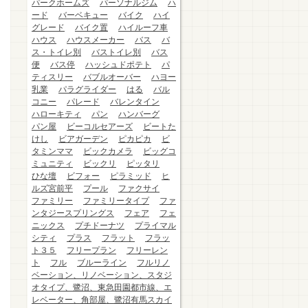
パークホームズ
パーソナルジム
ハ
ード
バーベキュー
バイク
ハイ
グレード
バイク置
ハイルーフ車
ハウス
ハウスメーカー
バス
バ
ス・トイレ別
バストイレ別
バス
便
バス停
ハッシュドポテト
パ
ティスリー
バブルオーバー
ハヨー
乳業
パラグライダー
はる
バル
コニー
パレード
バレンタイン
ハローキティ
パン
ハンバーグ
パン屋
ビーコルセアーズ
ビートた
けし
ビアガーデン
ピカピカ
ビ
タミンママ
ビックカメラ
ビッグコ
ミュニティ
ビックリ
ピッタリ
ひな壇
ビフォー
ピラミッド
ヒ
ルズ宮前平
プール
ファクサイ
ファミリー
ファミリータイプ
ファ
ンタジースプリングス
フェア
フェ
ニックス
プチドーナツ
プライマル
シティ
プラス
フラット
フラッ
ト３５
フリープラン
フリーレン
ト
フル
ブルーライン
フルリノ
ベーション、リノベーション、スタジ
オタイプ、鷺沼、東急田園都市線、エ
レベーター、角部屋、鷺沼有馬スカイ