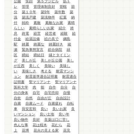
公園
笑顔
第５フジビル
筋ト
レ
管理
管理体制良好
管轄
節
分
築１０年
築9年
築年数
築
浅
築浅戸建
築浅物件
紅葉
納
付
純粋
素敵
素敵なお家
素晴
らしい
素晴らしいお家
紹介
終
息
終電
経営
経営者
経験
給
付金
給湯設備
絵の具で
綱島
駅
綺麗
綺麗な
綺麗好き
綾
瀬
緊急事態宣言
総合病院
緑
区
締結
締結日
縁とタイミン
グ
美しが丘
美しが丘公園
美し
が丘西
美しく
美味い
美味し
い
美味しさ
考える
耐震マンシ
ョン
耐震基準適合証明書
耐震適合
証明書
聖マリアンナ
聖マリアンナ
医科大学
肉
能
自作
自分
自
分の身体
自宅
自宅売却
自慢
自炊
自然
自由が丘
自由設計
自粛
自粛ムード
自粛疲れ
自転
車
與安宏和
良い
良いお家
良
いマンション
良い土地
良い年
良い物件
良好
良薬は口に苦し
色んな事
花は桜木
花むら
花
上
花博
花火の見える家
花見