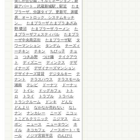
美しが丘公園，イルミネーション，新
築アパート，武蔵新城駅，駅近
たま
プラーザ、分譲タイプ、更新可、床暖
房、オートロック、システムキッチ
ン、
たまプラーザ.たまプラ.あざみ
野.鷺沼
たまプラーザ.ラーメン
た
まプラーザフェスティバル
たまプラ
ーザ中央商店街
たまプラーザ駅
タ
ワーマンション
タンデム
チーズィ
ーチキン
チキン
ちびっ子
チョ
コ
つきみ野
つけ麺
テイクアウ
ト
ディズニー
ディンクス
デザ
イナーズ
デザイナーズマンション
デザイナーズ賃貸
デジタルキー
テ
ナント
テラスハウス
テラスモール
湘南
テレビ
ドーナツ
ドーナッ
ツ
トイレ
ドッグカフェ
トト
ロ
トライ
トラブル
トラベル
トランクルーム
ドンキ
どんな
どんより
なかなか売れない
なし
ナン
ナンカレー
ニーズ
ニコッ
トこどもクリニック
ニジマス
ニッ
ポン
ニュース
ニュータウン
ネ
イル
ネコカフェ
ノースポート・モ
ール
ノジマ宮前平店
のんびり