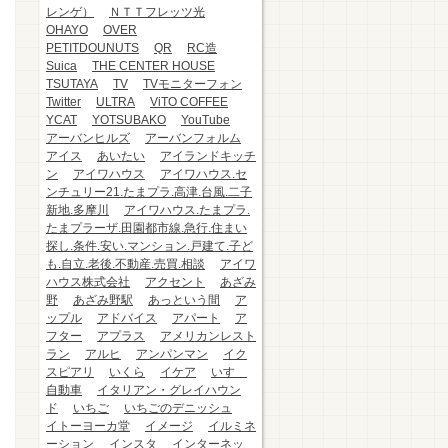
レンゲ）
ＮＴＴフレッツ光
OHAYO
OVER
PETITDOUNUTS
QR
RC造
Suica
THE CENTER HOUSE
TSUTAYA
TV
TVモニターフォン
Twitter
ULTRA
ViTO COFFEE
YCAT
YOTSUBAKO
YouTube
アーバンヒルズ
アーバンフォルム
アイス
あいたい
アイランドキッチ
ン
アイワハウス
アイワハウス.セ
ンチュリー21.たまプラ.高津.台風.二子
新地.多摩川
アイワハウス.たまプラ.
たまプラーザ.田園都市線.急行.住まい
探し.条件.安い.マンション.戸建て.子ど
も.自立.老後.不動産.売買.相談
アイワ
ハウス株式会社
アクセント
あざみ
野
あざみ野駅
あっという間
ア
ップル
アドバイス
アパート
ア
フター
アプラス
アメリカンレスト
ラン
アルヒ
アンパンマン
イク
スピアリ
いくら
イケア
いすゞ
自動車
イタリアン・グレイハウン
ド
いちご
いちごのデニッシュ
イトーヨーカ堂
イメージ
イルミネ
ーション
インスタ
インターネッ