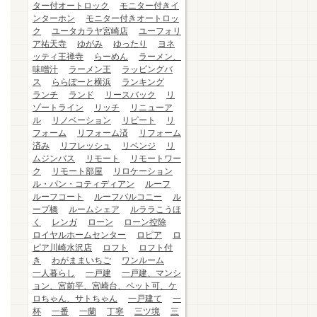
ター付オートロック
モニター付きイ
ンターホン
モニター付きオートロッ
ク
ユータカラヤ宮崎店
ユーフォリ
ア祐天寺
ゆがみ
ゆったり
ヨネ
ッティ王禅寺
らーめん
ラーメン、
味噌汁
ラーメン王
ラッピングバ
ス
ららぽーと横浜
ランキング
ランチ
ランド
リースバック
リ
ゾートライン
リッチ
リニューア
ル
リノベーション
リピート
リ
フォーム
リフォーム済
リフォーム
済み
リフレッシュ
リベンジ
リ
ムジンバス
リモート
リモートワー
ク
リモート部屋
リロケーション
ル・パン・コティディアン
ルーフ
ルーフコート
ルーフバルコニー
ル
ープ橋
ルームシェア
ルララこうほ
く
レンガ
ローン
ローン控除
ロイヤルホームセンター
ロピア
ロ
ピア川崎水沢店
ロフト
ロフト付
き
わがままいちご
ワンルーム
一人暮らし
一戸建
一戸建、マンシ
ョン、宮前平、宮崎台、ペット可、ケ
ロちゃん、サトちゃん
一戸建て
一
杯
一番
一蘭
丁寧
三ツ境
三