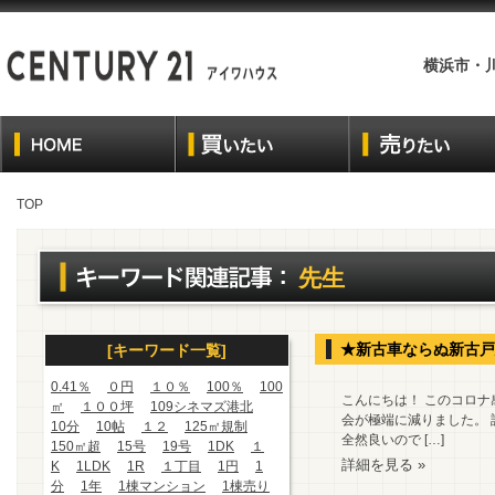
横浜市・
TOP
先生
★新古車ならぬ新古戸
[キーワード一覧]
0.41％
０円
１０％
100％
100
こんにちは！ このコロ
㎡
１００坪
109シネマズ港北
会が極端に減りました。
10分
10帖
１２
125㎡規制
全然良いので […]
150㎡超
15号
19号
1DK
１
詳細を見る »
K
1LDK
1R
１丁目
1円
1
分
1年
1棟マンション
1棟売り