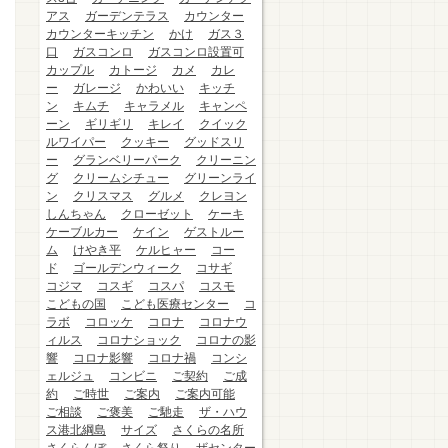
アス
ガーデンテラス
カウンター
カウンターキッチン
かけ
ガス３
口
ガスコンロ
ガスコンロ設置可
カップル
カトージ
カメ
カレ
ー
ガレージ
かわいい
キッチ
ン
キムチ
キャラメル
キャンペ
ーン
ギリギリ
キレイ
クイック
ルワイパー
クッキー
グッドスリ
ー
グランベリーパーク
クリーニン
グ
クリームシチュー
グリーンライ
ン
クリスマス
グルメ
クレヨン
しんちゃん
クローゼット
ケーキ
ケーブルカー
ケイン
ゲストルー
ム
けやき平
ケルヒャー
コー
ド
ゴールデンウィーク
コサギ
コジマ
コスギ
コスパ
コスモ
こどもの国
こども医療センター
コ
ラボ
コロッケ
コロナ
コロナウ
ィルス
コロナショック
コロナの影
響
コロナ影響
コロナ禍
コンシ
ェルジュ
コンビニ
ご契約
ご成
約
ご時世
ご案内
ご案内可能
ご相談
ご褒美
ご馳走
ザ・ハウ
ス港北綱島
サイズ
さくらの名所