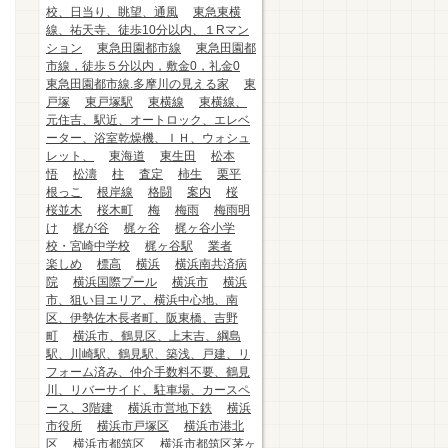
校、日当り、眺望、通風
東急東横
線、祐天寺、徒歩10分以内、１Rマン
ション
東急田園都市線
東急田園都
市線，徒歩５分以内，敷金0，礼金0
東急田園都市線.多摩川の見える家
東
戸塚
東戸塚駅
東横線
東横線、
元住吉、駅近、オートロック、エレベ
ーター、浴室乾燥機、ＩＨ、ウォシュ
レット、
東海道
東生田
松本
悟
松濤
柱
査定
柿生
栗平
根っこ
根岸線
格闘
案内
桜
桜並木
桜木町
梅
梅雨
梅雨明
け
梶が谷
梶ヶ谷
梶ヶ谷小学
校・宮崎中学校
梶ヶ谷駅
業者
楽しめ
標高
横浜
横浜南共済病
院
横浜国際プール
横浜市
横浜
市、狙い目エリア、横浜中心地、南
区、伊勢佐木長者町、阪東橋、吉野
町
横浜市、鶴見区、上末吉、綱島
駅、川崎駅、鶴見駅、築浅、戸建、リ
フォーム済み、仲介手数料不要、鶴見
川、リバーサイド、駐車場、カースペ
ース、3階建
横浜市営地下鉄
横浜
市役所
横浜市戸塚区
横浜市港北
区
横浜市都筑区
横浜市都筑区茅ヶ