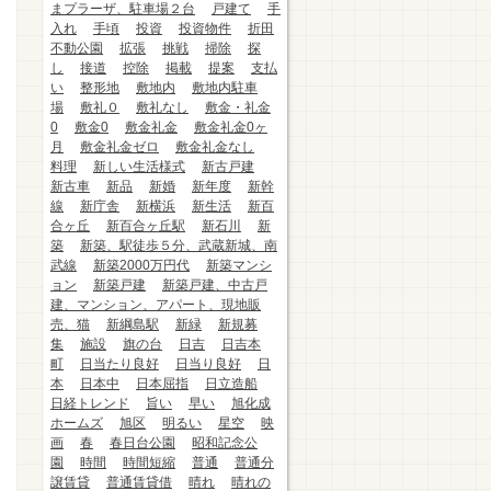
まプラーザ、駐車場２台
戸建て
手
入れ
手頃
投資
投資物件
折田
不動公園
拡張
挑戦
掃除
探
し
接道
控除
掲載
提案
支払
い
整形地
敷地内
敷地内駐車
場
敷礼０
敷礼なし
敷金・礼金
0
敷金0
敷金礼金
敷金礼金0ヶ
月
敷金礼金ゼロ
敷金礼金なし
料理
新しい生活様式
新古戸建
新古車
新品
新婚
新年度
新幹
線
新庁舎
新横浜
新生活
新百
合ヶ丘
新百合ヶ丘駅
新石川
新
築
新築、駅徒歩５分、武蔵新城、南
武線
新築2000万円代
新築マンシ
ョン
新築戸建
新築戸建、中古戸
建、マンション、アパート、現地販
売、猫
新綱島駅
新緑
新規募
集
施設
旗の台
日吉
日吉本
町
日当たり良好
日当り良好
日
本
日本中
日本屈指
日立造船
日経トレンド
旨い
早い
旭化成
ホームズ
旭区
明るい
星空
映
画
春
春日台公園
昭和記念公
園
時間
時間短縮
普通
普通分
譲賃貸
普通賃貸借
晴れ
晴れの