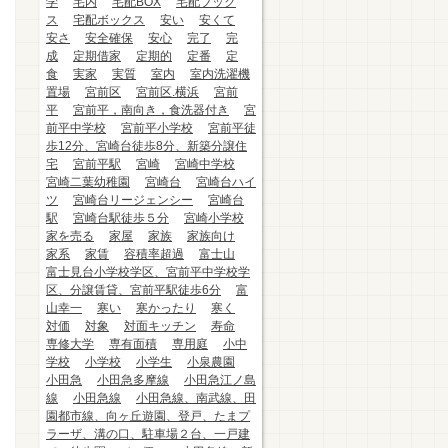
学
宅内
宅配BOX
宅配ブック
ス
宅配ボックス
安い
安くて
安さ
安全確保
安心
完了
完
成
定期借家
定期的
定番
定
食
実家
実質
室内
室内洗濯機
置場
宮前区
宮前区.横浜
宮前
平
宮前平，南向き，食洗器付き
宮
前平中学校
宮前平小学校
宮前平徒
歩12分、宮崎台徒歩8分、新築分譲住
宅
宮前平駅
宮崎
宮崎中学校
宮崎二葉幼稚園
宮崎台
宮崎台ハイ
ツ
宮崎台リージェンシー
宮崎台
駅
宮崎台駅徒歩５分
宮崎小学校
家を売る
家屋
家族
家族向け
家系
家賃
容積率超過
富士山
富士見台小学校学区、宮前平中学校学
区、分譲賃貸、宮前平駅徒歩6分
富
山幸一
寒い
寒かったり
寒く
対価
対象
対面キッチン
寿命
専修大学
専有面積
専用庭
小中
学校
小学校
小学生
小泉農園
小田急
小田急多摩線
小田急江ノ島
線
小田急線
小田急線、南武線、田
園都市線、向ヶ丘遊園、登戸、たまプ
ラーザ、溝の口、駐車場２台、一戸建