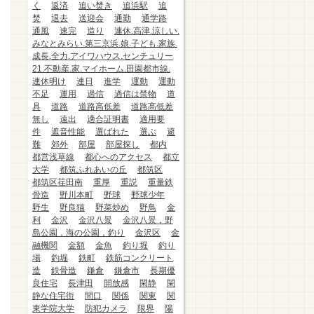
く
返済
追い焚き
追浜駅
追
焚
退去
送迎会
通勤
通学路
通風
速完
造り
連休.高津.涼しい.
みなとみらい.第三京浜.娘.子ども.家族.
成長.全力.アイワハウス.センチュリー
21.不動産.家.マイホーム.田園都市線.
連休明け
連日
進学
運動
運動
不足
運用
過信
過信は禁物
道
具
道路
道路高低差
道路高低差
無し
遠出
適合証明書
適用要
件
遮音性能
選ばれた
選ぶ
避
難
郊外
部屋
部屋探し
都内
都営浅草線
都心へのアクセス
都立
大学
都筑ふれあいの丘
都筑区
都筑区荏田南
重厚
重説
重量鉄
骨造
野川本町
野球
野球少年
野生
野良猫
野菜炒め
野鳥
金
利
金沢
金沢八景
金沢八景，野
島公園，海の公園，釣り
金沢区
金
融機関
金額
金魚
釣り堀
釣り
場
釣堀
鉄町
鉄筋コンクリート
造
鉄骨造
鎌倉
鎌倉市
長期優
良住宅
長津田
開放感
閑静
閑
静な住宅街
間口
関係
関東
関
東学院大学
防犯カメラ
限界
陽