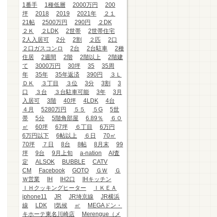
1番手
1種低層
2000万円
200
坪
2018
2019
2021年
２１
21帖
2500万円
290円
２DK
２Ｋ
２LDK
2世帯
2世帯住宅
2人入居可
2分
2割
２匹
2口
２口ガスコンロ
2台
2台駐車
2種
住居
2週間
2階
2階以上
2階建
て
3000万円
30坪
35
35周
年
35年
35年返済
390円
３Ｌ
ＤＫ
３丁目
３位
3分
3割
3
口
３台
３台駐車可能
3年
3月
入居可
3階
40坪
4LDK
4台
４月
5280万円
５５
５G
5世
帯
5分
5階角部屋
6.89％
６０
㎡
60坪
67坪
６丁目
6万円
6万円以下
6帖以上
６日
70㎡
70坪
７日
8台
8帖
8月末
99
坪
9台
9月上旬
a-nation
AI査
定
ALSOK
BUBBLE
CATV
CM
Facebook
GOTO
ＧＷ
Ｇ
Ｗ営業
IH
IH2口
IHキッチン
ＩＨクッキングヒーター
ＩＫＥＡ
iphone11
JR
JR埼京線
JR横浜
線
LDK
l気候
㎡
MEGAドン・
キホーテ東名川崎店
Merengue（メ