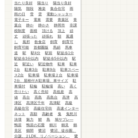
当たり良好
陽当り
陽当り良好
陽気
階段
雅楽
集合住宅
雨
雨の日
雪
雲
電動シャッター
電子キー
電車
需要
青葉区
青
葉台
静か
静かさ
静岡市
非課
税制度
面積
頂ける
頂上
頑
丈
頑張った
頑張れ
額
風通
し
風邪
飲食店
飼育
飼育可
飼育可能
首都圏版
馬絹
馬車
道
駅
駅4分
駅前
駅徒歩1分
駅徒歩3分以内
駅徒歩5分以内
駅
近
駅近い
駅近物件
駐車
駐車
2台
駐車3台
駐車9台
駐車スペー
ス2台
駐車場
駐車場２台
駐車場
2台、屋根付き駐車場、車サイズ
駐
車場付
駐輪
駐輪場
高い
高く
売りたい
高く売却
高低差
高
値
高台
高島
高島台
高津
高
津区
高津区千年
高津駅
高級
高級住宅
高級住宅街
高速インター
ネット
高額
高齢者
鬼
鬼怒川
決壊
魅力
鯉
鳥
鳩サブレ―
鴨居
鴨居の石畳
鶴川
鶴見
鶴
見区
鶴間
鷺沼
鷺沼、徒歩圏、
分譲、２LDK、リノベーション、
鷺