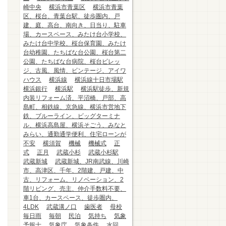
崎中央
横浜市青葉区
横浜市青葉
区、桜台、青葉台駅、徒歩圏内、戸
建、庭、高台、南向き、日当り、駐車
場、カースペース、みたけ台小学校、
みたけ台中学校、桜台保育園、みたけ
台幼稚園、たちばな台公園、桜台第二
公園、たちばな台病院、桜台ビレッ
ジ、古風、風情、ビンテージ、アイワ
ハウス
横浜線
横浜線十日市場駅
横浜銀行
横浜駅
横浜駅徒歩、新規
内装リフォーム済、平沼橋、戸部、高
島町、相鉄線、京急線、横浜市営地下
鉄、ブルーライン、ビッグターミナ
ル、横浜高島屋、横浜そごう、みなと
みらい、通勤通学便利、住宅ローンが
不安
横須賀
機械
機械式
正
式
正月
武蔵小杉
武蔵小杉駅
武蔵新城
武蔵新城、JR南武線、川崎
市、高津区、千年、2階建、戸建、中
古、リフォーム、リノベーション、2
階リビング、売主、仲介手数料不要、
車1台、カースペース、徒歩圏内、
4LDK
武蔵溝ノ口
歯医者
母校
毎日雨
毎朝
民泊
気持ち
気象
予報士
気象庁
気象条件
水回