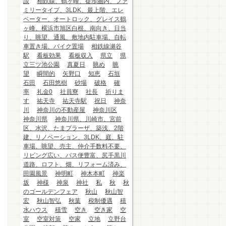
談
相鉄線、鶴ヶ峰、徒歩圏内、ファ
ミリータイプ、3LDK、最上階、エレ
ベーター、オートロック、グレイス鶴
ヶ峰、横浜市旭区白根、南向き、日当
り、眺望、通風、敷地内駐車場、自転
車置き場、バイク置場
相鉄線瀬谷
駅
看板効果
看板収入
県立
県
立三ツ池公園
真夏日
眺め
眺
望
瞬間的
矢野口
知恵
石垣
石田
石田悠樹
砂場
破格
確
率
礼金0
社員寮
社長
祈りま
す
祐天寺
祐天寺駅
祝日
神奈
川
神奈川の不動産屋
神奈川区
神奈川県
神奈川県、川崎市、宮前
区、水沢、たまプラーザ、築浅、2階
建、リノベーション、3LDK、庭、駐
車場、眺望、売主、仲介手数料不要、
リビング広い、バス便豊富、尻手黒川
道路、ロフト、畑、リフォーム済み、
田園風景
神明町
神木本町
神楽
坂
神様
神泉
神社
私
秋
秋
のゴールデンフェア
秋山
秋山智
宏
秋山智弘
秋葉
税制優遇
積
水ハウス
積雪
空き
空き家
空
室
空室対策
空家
立地
立野台