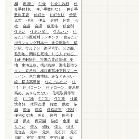
和
仮囲い
仲介
仲介手数料
仲
介手数料0
仲介手数料なし
仲介手
数料不要
仲町台
仲町台駅
伊勢
原市
伊東
伊豆
休暇
休業
会
社
会話
会議
低価格
低金利
住まい
住まい探し
住みたい
住
みたい市区町村ランキング
住みたい
街ランキング日本一、未公開物件、横
浜駅、徒歩７分、西区岡野、公道面、
整形地、閑静住宅地、知る人ぞ知る、
TEPPAN物件、将来の資産価値、更
地、東海道線、横須賀線、湘南新宿ラ
イン、京急線、横浜市営地下鉄ブルー
ライン、東急東横線、みなとみらい
線、横浜高島屋
住んでみたい
住
宅
住宅ローン
住宅ローン、難易度
高め、あきらめない
住宅取得等資
金
住宅地
住宅用
住宅街
住環
境良好
体調管理
何故
供給
依
頼
価値
価格
価格設定
便利
便利な立地
係る
保岡
保岡佳
潔
保木
保育園
修繕
倉庫
借
りたい
借入
値段
偉大
傾き
元住吉
元年
元気
元石川
元石
川町
充実共用部
充実設備
先