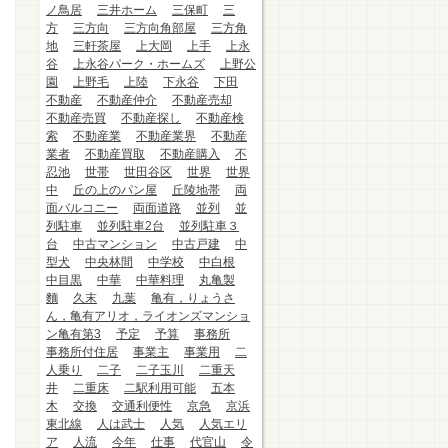
ノ鳥居
三井ホーム
三保町
三
方
三方向
三方向角部屋
三方角
地
三軒茶屋
上大岡
上手
上永
谷
上永谷パーク・ホームズ
上野公
園
上野毛
上陸
下永谷
下田
不動産
不動産仲介
不動産売却
不動産売買
不動産探し
不動産検
索
不動産業
不動産業界
不動産
業者
不動産買取
不動産購入
不
忍池
世帯
世田谷区
世界
世界
中
丘の上のパン屋
丘陵地帯
両
面バルコニー
両面道路
並列
並
列駐車
並列駐車2台
並列駐車３
台
中古マンション
中古戸建
中
型犬
中央林間
中学校
中白根
中目黒
中華
中華料理
丸亀製
麵
久末
九葉
亀有，りょうさ
ん，亀有アリオ，ライオンズマンショ
ン亀有第3
予定
予算
事務所
事務所付住居
事業主
事業用
二
人乗り
二子
二子玉川
二重天
井
二重床
二駅利用可能
五本
木
交換
交通利便性
京急
京浜
東北線
人は武士
人気
人気エリ
ア
人流
今年
仕事
代官山
令