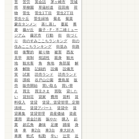
苔
苦労
英会話
茅ヶ崎市
茨城
県
草柳園
草薙杉道
荏田南
荷
物
菅生
菅生1丁目
菅生2丁目
菅生ケ丘
菅生緑地
菊名
菊菜
蒙古タンメン
蒸し蒸し
蔓延
蕎
麦
藤が丘
藤子・F・不二雄ミュー
ジアム
藤沢市
行動
街
街づく
り
街のすみここちランキング
街の
住みここちランキング
街並み
街路
樹
衝撃的
被り物
被害
西友
見学
規制
視認性
親身
観光
地
観光客
角
角地
角部屋
解
体
解除
記録的
設備
設備充
実
試算
読売ランド
読売ランド
前
課税
谷戸山公園
豊島屋
販
売
販売開始
買い取る
買い替
え
買主
買主さま
買取
貸した
い
貸別荘
貸家
費用
賃料
賃
料収入
賃貸
賃貸、賃貸管理、定期
清掃、
賃貸アパート
賃貸中
賃
貸募集
賃貸管理
資産価値
資産
運用
資金計画
賑やか
購入
起
業
超広角
趣味
足腰
踊場
身
体
車
車2台
車3台
車大好き
車庫
軟式
転勤
辛い
辻堂
近