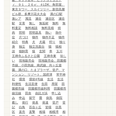
建、８５５世帯、ビッグコミュニテ
ィ、９１．２６㎡、４LDK、角部屋、
東京タワー、スカイツリー、新宿高層
ビル群、多摩川花火大会
溝の口駅
激レア
濁流
瀬谷
瀬谷区
瀬谷
駅
災害
無し
無垢材
無料
無
料査定
無料相談
無料見積
焼
肉
照明
照明器具
熱い
熱中
症
片づけ
物件
物件不足
物件
紹介
特典
犬
犬蔵
狩り
独り
身
独立
独立洗面台
猫
猫相
談
猫飼育
猿
玄関
率
玉川
王禅寺ふるさと公園
王禅寺東
珍し
い
現地販売会
現地販売会、田園都
市線、小田急線、南武線、向ヶ丘遊
園、溝の口、たまプラーザ、登戸、マ
ンション、リゾート、国府津
琴平神
社
環境
環状4号線
生活
生活
利便性
生活至便
生田
用賀
田
園都市線
田園都市線利用
田園都市
線沿線
田奈
由比ガ浜
申し込
み
申込
留守
畳
病気
病院
癒し
発行
発表
発達
登戸
登
記
白鳥
百合ヶ丘
皆様
目黒
区
直売
直撃
相場
相模湾
相