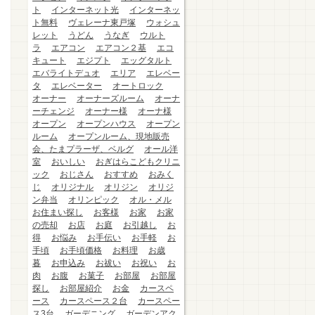
ト
インターネット光
インターネッ
ト無料
ヴェレーナ東戸塚
ウォシュ
レット
うどん
うなぎ
ウルト
ラ
エアコン
エアコン２基
エコ
キュート
エジプト
エッグタルト
エバライトデュオ
エリア
エレベー
タ
エレベーター
オートロック
オーナー
オーナーズルーム
オーナ
ーチェンジ
オーナー様
オーナ様
オープン
オープンハウス
オープン
ルーム
オープンルーム、現地販売
会、たまプラーザ、ベルグ
オール洋
室
おいしい
おぎはらこどもクリニ
ック
おじさん
おすすめ
おみく
じ
オリジナル
オリジン
オリジ
ン弁当
オリンピック
オル・メル
お住まい探し
お客様
お家
お家
の売却
お店
お庭
お引越し
お
得
お悩み
お手伝い
お手軽
お
手頃
お手頃価格
お料理
お歳
暮
お申込み
お祓い
お祝い
お
肉
お腹
お菓子
お部屋
お部屋
探し
お部屋紹介
お金
カースペ
ース
カースペース２台
カースペー
ス3台
ガーデニング
ガーデンアク