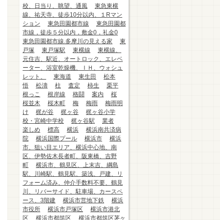
校、日当り、眺望、通風
東急東横
線、祐天寺、徒歩10分以内、１Rマン
ション
東急田園都市線
東急田園都
市線，徒歩５分以内，敷金0，礼金0
東急田園都市線.多摩川の見える家
東
戸塚
東戸塚駅
東横線
東横線、
元住吉、駅近、オートロック、エレベ
ーター、浴室乾燥機、ＩＨ、ウォシュ
レット、
東海道
東生田
松本
悟
松濤
柱
査定
柿生
栗平
根っこ
根岸線
格闘
案内
桜
桜並木
桜木町
梅
梅雨
梅雨明
け
梶が谷
梶ヶ谷
梶ヶ谷小学
校・宮崎中学校
梶ヶ谷駅
業者
楽しめ
標高
横浜
横浜南共済病
院
横浜国際プール
横浜市
横浜
市、狙い目エリア、横浜中心地、南
区、伊勢佐木長者町、阪東橋、吉野
町
横浜市、鶴見区、上末吉、綱島
駅、川崎駅、鶴見駅、築浅、戸建、リ
フォーム済み、仲介手数料不要、鶴見
川、リバーサイド、駐車場、カースペ
ース、3階建
横浜市営地下鉄
横浜
市役所
横浜市戸塚区
横浜市港北
区
横浜市都筑区
横浜市都筑区茅ヶ