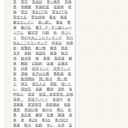
苔
苦労
英会話
茅ヶ崎市
茨城
県
草柳園
草薙杉道
荏田南
荷
物
菅生
菅生1丁目
菅生2丁目
菅生ケ丘
菅生緑地
菊名
菊菜
蒙古タンメン
蒸し蒸し
蔓延
蕎
麦
藤が丘
藤子・F・不二雄ミュー
ジアム
藤沢市
行動
街
街づく
り
街のすみここちランキング
街の
住みここちランキング
街並み
街路
樹
衝撃的
被り物
被害
西友
見学
規制
視認性
親身
観光
地
観光客
角
角地
角部屋
解
体
解除
記録的
設備
設備充
実
試算
読売ランド
読売ランド
前
課税
谷戸山公園
豊島屋
販
売
販売開始
買い取る
買い替
え
買主
買主さま
買取
貸した
い
貸別荘
貸家
費用
賃料
賃
料収入
賃貸
賃貸、賃貸管理、定期
清掃、
賃貸アパート
賃貸中
賃
貸募集
賃貸管理
資産価値
資産
運用
資金計画
賑やか
購入
起
業
超広角
趣味
足腰
踊場
身
体
車
車2台
車3台
車大好き
車庫
軟式
転勤
辛い
辻堂
近