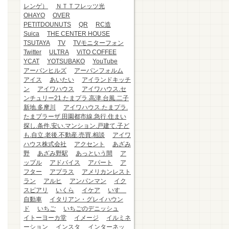
レンゲ）
ＮＴＴフレッツ光
OHAYO
OVER
PETITDOUNUTS
QR
RC造
Suica
THE CENTER HOUSE
TSUTAYA
TV
TVモニターフォン
Twitter
ULTRA
ViTO COFFEE
YCAT
YOTSUBAKO
YouTube
アーバンヒルズ
アーバンフォルム
アイス
あいたい
アイランドキッチ
ン
アイワハウス
アイワハウス.セ
ンチュリー21.たまプラ.高津.台風.二子
新地.多摩川
アイワハウス.たまプラ.
たまプラーザ.田園都市線.急行.住まい
探し.条件.安い.マンション.戸建て.子ど
も.自立.老後.不動産.売買.相談
アイワ
ハウス株式会社
アクセント
あざみ
野
あざみ野駅
あっという間
ア
ップル
アドバイス
アパート
ア
フター
アプラス
アメリカンレスト
ラン
アルヒ
アンパンマン
イク
スピアリ
いくら
イケア
いすゞ
自動車
イタリアン・グレイハウン
ド
いちご
いちごのデニッシュ
イトーヨーカ堂
イメージ
イルミネ
ーション
インスタ
インターネッ