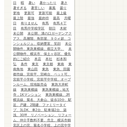
日
暇
暑い
暑かったり
暑さ
暑すぎる
暑苦しい
暴風
曇り
更地
更新可
更新可能
最上級
最上階
最強
最終枡
最高
月曜
日
有りません
有馬
有馬４丁
目
有馬中学校学区
朝日
木材
未公開
未公開、溝の口ガーデンアク
アス、高層階、角部屋、９０㎡超、コ
ンシェルジュ、収納豊富、笑顔
未公
開物件、東急東横線、都立大学、
未
公開物件、横浜市、保土ヶ谷区、優先
的にご紹介
本店
本社
杉本和
弘
条件
東京
東京都
東南
東
南角地
東山田
東急
東急、田園
都市線、宮前平、宮崎台、ペット可、
宮前平小学校、宮前平中学校、オープ
ンルーム、現地販売会
東急大井町
線
東急東横線
東急東横線，祐天
寺，1Kマンション
東急東横線、JR
横浜線、菊名、大倉山、徒歩10分、駅
近、戸建、2階建、ファミリータイ
プ、3LDK、車2台、駐車場2台、築
浅、30坪、リノベーション、リフォー
ム、仲介手数料不要、売主、横浜市鶴
見区上の宮、菊名小学校、上の宮中学