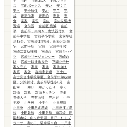
学
宅内
宅配BOX
宅配ブック
ス
宅配ボックス
安い
安くて
安さ
安全確保
安心
完了
完
成
定期借家
定期的
定番
定
食
実家
実質
室内
室内洗濯機
置場
宮前区
宮前区.横浜
宮前
平
宮前平，南向き，食洗器付き
宮
前平中学校
宮前平小学校
宮前平徒
歩12分、宮崎台徒歩8分、新築分譲住
宅
宮前平駅
宮崎
宮崎中学校
宮崎二葉幼稚園
宮崎台
宮崎台ハイ
ツ
宮崎台リージェンシー
宮崎台
駅
宮崎台駅徒歩５分
宮崎小学校
家を売る
家屋
家族
家族向け
家系
家賃
容積率超過
富士山
富士見台小学校学区、宮前平中学校学
区、分譲賃貸、宮前平駅徒歩6分
富
山幸一
寒い
寒かったり
寒く
対価
対象
対面キッチン
寿命
専修大学
専有面積
専用庭
小中
学校
小学校
小学生
小泉農園
小田急
小田急多摩線
小田急江ノ島
線
小田急線
小田急線、南武線、田
園都市線、向ヶ丘遊園、登戸、たまプ
ラーザ、溝の口、駐車場２台、一戸建