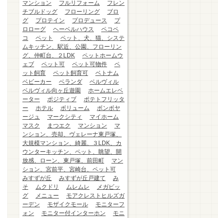
マンション
フルリフォーム
フレン
チブルドッグ
フローリング
ブロ
グ
プロテイン
プロデュース
プ
ロローグ
ヘーベルハウス
ペコペ
コ
ペット
ペット、犬、猫、システ
ムキッチン、駅近、公園、フローリン
グ、仲町台、２LDK
ペットホームウ
ェブ
ペット可
ペット可物件
ペ
ット飼育
ペット飼育可
ベトナム
ベビーカー
ベランダ
ベルヴィル
ベルヴィル向ヶ丘遊園
ホームエレベ
ーター
ポジティブ
ポテトフリッタ
ー
ホテル
ボリューム
ボンボヤ
ージュ
マークシティ
マイホーム
マスク
まつエク
マンション
マ
ンション、売却、ヴェレーナ東戸塚、
大規模マンション、綺麗、３LDK、カ
ウンターキッチン、ペット、眺望、開
放感、ローン、東戸塚、前田町
マン
ション、宮前平、宮崎台、ペット可
みすずが丘
みすずが丘戸建て
み
そ
ムクドリ
ムレムレ
メガビッ
グ
メニュー
モアクレストヒルズガ
ーデン
モザイクモール
モニターフ
ォン
モニター付インターホン
モニ