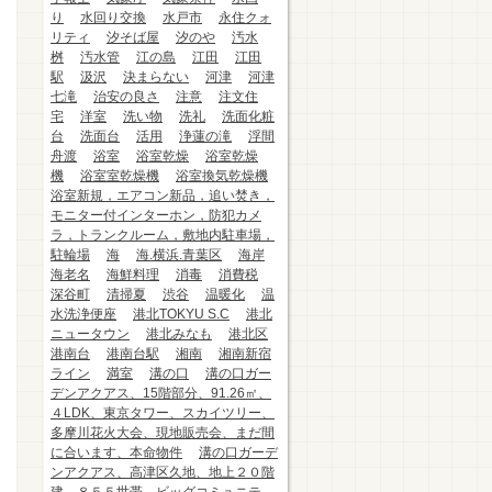
り
水回り交換
水戸市
永住クォ
リティ
汐そば屋
汐のや
汚水
桝
汚水管
江の島
江田
江田
駅
汲沢
決まらない
河津
河津
七滝
治安の良さ
注意
注文住
宅
洋室
洗い物
洗礼
洗面化粧
台
洗面台
活用
浄蓮の滝
浮間
舟渡
浴室
浴室乾燥
浴室乾燥
機
浴室室乾燥機
浴室換気乾燥機
浴室新規，エアコン新品，追い焚き，
モニター付インターホン，防犯カメ
ラ，トランクルーム，敷地内駐車場，
駐輪場
海
海.横浜.青葉区
海岸
海老名
海鮮料理
消毒
消費税
深谷町
清掃夏
渋谷
温暖化
温
水洗浄便座
港北TOKYU S.C
港北
ニュータウン
港北みなも
港北区
港南台
港南台駅
湘南
湘南新宿
ライン
満室
溝の口
溝の口ガー
デンアクアス、15階部分、91.26㎡、
４LDK、東京タワー、スカイツリー、
多摩川花火大会、現地販売会、まだ間
に合います、本命物件
溝の口ガーデ
ンアクアス、高津区久地、地上２０階