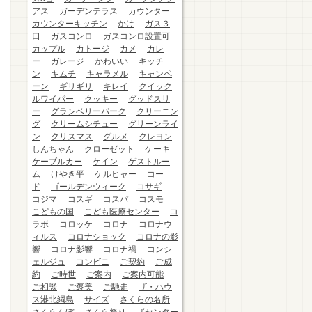
アス
ガーデンテラス
カウンター
カウンターキッチン
かけ
ガス３
口
ガスコンロ
ガスコンロ設置可
カップル
カトージ
カメ
カレ
ー
ガレージ
かわいい
キッチ
ン
キムチ
キャラメル
キャンペ
ーン
ギリギリ
キレイ
クイック
ルワイパー
クッキー
グッドスリ
ー
グランベリーパーク
クリーニン
グ
クリームシチュー
グリーンライ
ン
クリスマス
グルメ
クレヨン
しんちゃん
クローゼット
ケーキ
ケーブルカー
ケイン
ゲストルー
ム
けやき平
ケルヒャー
コー
ド
ゴールデンウィーク
コサギ
コジマ
コスギ
コスパ
コスモ
こどもの国
こども医療センター
コ
ラボ
コロッケ
コロナ
コロナウ
ィルス
コロナショック
コロナの影
響
コロナ影響
コロナ禍
コンシ
ェルジュ
コンビニ
ご契約
ご成
約
ご時世
ご案内
ご案内可能
ご相談
ご褒美
ご馳走
ザ・ハウ
ス港北綱島
サイズ
さくらの名所