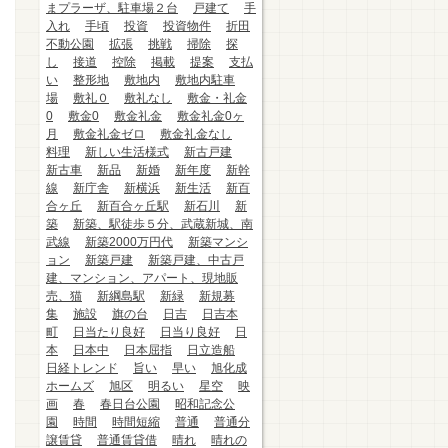
まプラーザ、駐車場２台
戸建て
手
入れ
手頃
投資
投資物件
折田
不動公園
拡張
挑戦
掃除
探
し
接道
控除
掲載
提案
支払
い
整形地
敷地内
敷地内駐車
場
敷礼０
敷礼なし
敷金・礼金
0
敷金0
敷金礼金
敷金礼金0ヶ
月
敷金礼金ゼロ
敷金礼金なし
料理
新しい生活様式
新古戸建
新古車
新品
新婚
新年度
新幹
線
新庁舎
新横浜
新生活
新百
合ヶ丘
新百合ヶ丘駅
新石川
新
築
新築、駅徒歩５分、武蔵新城、南
武線
新築2000万円代
新築マンシ
ョン
新築戸建
新築戸建、中古戸
建、マンション、アパート、現地販
売、猫
新綱島駅
新緑
新規募
集
施設
旗の台
日吉
日吉本
町
日当たり良好
日当り良好
日
本
日本中
日本屈指
日立造船
日経トレンド
旨い
早い
旭化成
ホームズ
旭区
明るい
星空
映
画
春
春日台公園
昭和記念公
園
時間
時間短縮
普通
普通分
譲賃貸
普通賃貸借
晴れ
晴れの