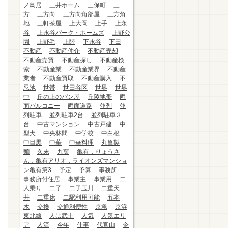
ノ鳥居
三井ホーム
三保町
三
方
三方向
三方向角部屋
三方角
地
三軒茶屋
上大岡
上手
上永
谷
上永谷パーク・ホームズ
上野公
園
上野毛
上陸
下永谷
下田
不動産
不動産仲介
不動産売却
不動産売買
不動産探し
不動産検
索
不動産業
不動産業界
不動産
業者
不動産買取
不動産購入
不
忍池
世帯
世田谷区
世界
世界
中
丘の上のパン屋
丘陵地帯
両
面バルコニー
両面道路
並列
並
列駐車
並列駐車2台
並列駐車３
台
中古マンション
中古戸建
中
型犬
中央林間
中学校
中白根
中目黒
中華
中華料理
丸亀製
麵
久末
九葉
亀有，りょうさ
ん，亀有アリオ，ライオンズマンショ
ン亀有第3
予定
予算
事務所
事務所付住居
事業主
事業用
二
人乗り
二子
二子玉川
二重天
井
二重床
二駅利用可能
五本
木
交換
交通利便性
京急
京浜
東北線
人は武士
人気
人気エリ
ア
人流
今年
仕事
代官山
令