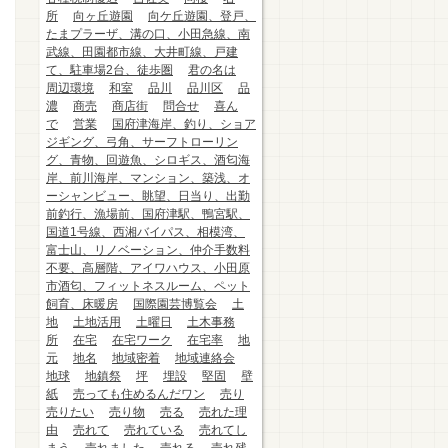
所
向ヶ丘遊園
向ケ丘遊園、登戸、
たまプラーザ、溝の口、小田急線、南
武線、田園都市線、大井町線、戸建
て、駐車場2台、徒歩圏
君の名は
周辺環境
和室
品川
品川区
品
濃
商売
商店街
問合せ
喜ん
で
営業
国府津海岸、釣り、ショア
ジギング、弓角、サーフトローリン
グ、青物、回遊魚、シロギス、酒匂海
岸、前川海岸、マンション、築浅、オ
ーシャンビュー、眺望、日当り、出勤
前釣行、漁場前、国府津駅、鴨宮駅、
国道1号線、西湘バイパス、相模湾、
富士山、リノベーション、仲介手数料
不要、高層階、アイワハウス、小田原
市酒匂、フィットネスルーム、ペット
飼育、床暖房
国際園芸博覧会
土
地
土地活用
土曜日
土木事務
所
在宅
在宅ワーク
在宅率
地
元
地名
地域密着
地域連絡会
地球
地鎮祭
坪
埋設
堅固
壁
紙
売っても住めるんだワン
売り
売りたい
売り物
売る
売れた理
由
売れて
売れている
売れてし