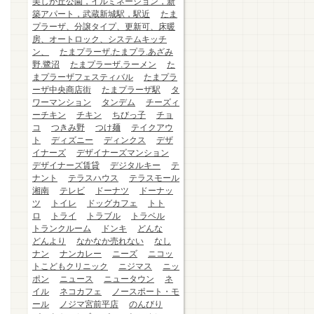
美しが丘公園，イルミネーション，新
築アパート，武蔵新城駅，駅近
たま
プラーザ、分譲タイプ、更新可、床暖
房、オートロック、システムキッチ
ン、
たまプラーザ.たまプラ.あざみ
野.鷺沼
たまプラーザ.ラーメン
た
まプラーザフェスティバル
たまプラ
ーザ中央商店街
たまプラーザ駅
タ
ワーマンション
タンデム
チーズィ
ーチキン
チキン
ちびっ子
チョ
コ
つきみ野
つけ麺
テイクアウ
ト
ディズニー
ディンクス
デザ
イナーズ
デザイナーズマンション
デザイナーズ賃貸
デジタルキー
テ
ナント
テラスハウス
テラスモール
湘南
テレビ
ドーナツ
ドーナッ
ツ
トイレ
ドッグカフェ
トト
ロ
トライ
トラブル
トラベル
トランクルーム
ドンキ
どんな
どんより
なかなか売れない
なし
ナン
ナンカレー
ニーズ
ニコッ
トこどもクリニック
ニジマス
ニッ
ポン
ニュース
ニュータウン
ネ
イル
ネコカフェ
ノースポート・モ
ール
ノジマ宮前平店
のんびり