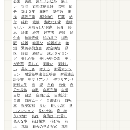
公園
笑顔
第５フジビル
筋ト
レ
管理
管理体制良好
管轄
節
分
築１０年
築9年
築年数
築
浅
築浅戸建
築浅物件
紅葉
納
付
純粋
素敵
素敵なお家
素晴
らしい
素晴らしいお家
紹介
終
息
終電
経営
経営者
経験
給
付金
給湯設備
絵の具で
綱島
駅
綺麗
綺麗な
綺麗好き
綾
瀬
緊急事態宣言
総合病院
緑
区
締結
締結日
縁とタイミン
グ
美しが丘
美しが丘公園
美し
が丘西
美しく
美味い
美味し
い
美味しさ
考える
耐震マンシ
ョン
耐震基準適合証明書
耐震適合
証明書
聖マリアンナ
聖マリアンナ
医科大学
肉
能
自作
自分
自
分の身体
自宅
自宅売却
自慢
自炊
自然
自由が丘
自由設計
自粛
自粛ムード
自粛疲れ
自転
車
與安宏和
良い
良いお家
良
いマンション
良い土地
良い年
良い物件
良好
良薬は口に苦し
色んな事
花は桜木
花むら
花
上
花博
花火の見える家
花見