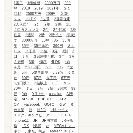
1番手
1種低層
2000万円
200
坪
2018
2019
2021年
２１
21帖
2500万円
290円
２DK
２Ｋ
２LDK
2世帯
2世帯住宅
2人入居可
2分
2割
２匹
2口
２口ガスコンロ
2台
2台駐車
2種
住居
2週間
2階
2階以上
2階建
て
3000万円
30坪
35
35周
年
35年
35年返済
390円
３Ｌ
ＤＫ
３丁目
３位
3分
3割
3
口
３台
３台駐車可能
3年
3月
入居可
3階
40坪
4LDK
4台
４月
5280万円
５５
５G
5世
帯
5分
5階角部屋
6.89％
６０
㎡
60坪
67坪
６丁目
6万円
6万円以下
6帖以上
６日
70㎡
70坪
７日
8台
8帖
8月末
99
坪
9台
9月上旬
a-nation
AI査
定
ALSOK
BUBBLE
CATV
CM
Facebook
GOTO
ＧＷ
Ｇ
Ｗ営業
IH
IH2口
IHキッチン
ＩＨクッキングヒーター
ＩＫＥＡ
iphone11
JR
JR埼京線
JR横浜
線
LDK
l気候
㎡
MEGAドン・
キホーテ東名川崎店
Merengue（メ