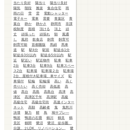
当たり良好
陽当り
陽当り良好
陽気
階段
雅楽
集合住宅
雨
雨の日
雪
雲
電動シャッター
電子キー
電車
需要
青葉区
青
葉台
静か
静かさ
静岡市
非課
税制度
面積
頂ける
頂上
頑
丈
頑張った
頑張れ
額
風通
し
風邪
飲食店
飼育
飼育可
飼育可能
首都圏版
馬絹
馬車
道
駅
駅4分
駅前
駅徒歩1分
駅徒歩3分以内
駅徒歩5分以内
駅
近
駅近い
駅近物件
駐車
駐車
2台
駐車3台
駐車9台
駐車スペー
ス2台
駐車場
駐車場２台
駐車場
2台、屋根付き駐車場、車サイズ
駐
車場付
駐輪
駐輪場
高い
高く
売りたい
高く売却
高低差
高
値
高台
高島
高島台
高津
高
津区
高津区千年
高津駅
高級
高級住宅
高級住宅街
高速インター
ネット
高額
高齢者
鬼
鬼怒川
決壊
魅力
鯉
鳥
鳩サブレ―
鴨居
鴨居の石畳
鶴川
鶴見
鶴
見区
鶴間
鷺沼
鷺沼、徒歩圏、
分譲、２LDK、リノベーション、
鷺