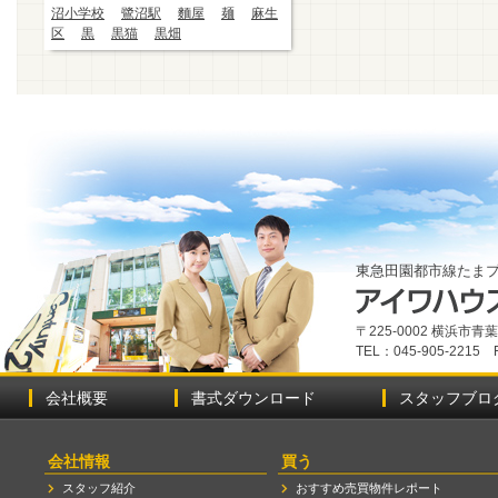
沼小学校
鷺沼駅
麵屋
麺
麻生
区
黒
黒猫
黒畑
東急田園都市線たま
〒225-0002 横浜市
TEL：045-905-2215 
会社概要
書式ダウンロード
スタッフブロ
会社情報
買う
スタッフ紹介
おすすめ売買物件レポート