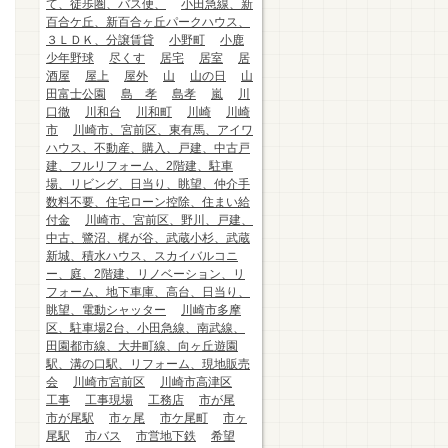
て、徒歩圏、バス便、
小田急線、新
百合ケ丘、新百合ヶ丘パークハウス、
３ＬＤＫ、分譲賃貸
小野町
小鹿
少年野球
尽くす
居宅
居室
居
酒屋
屋上
屋外
山
山の日
山
田富士公園
島 孝
島孝
嵐
川
口徹
川和台
川和町
川崎
川崎
市
川崎市、宮前区、東有馬、アイワ
ハウス、不動産、購入、戸建、中古戸
建、フルリフォーム、2階建、駐車
場、リビング、日当り、眺望、仲介手
数料不要、住宅ローン控除、住まい給
付金
川崎市、宮前区、野川、戸建、
中古、鷺沼、梶が谷、武蔵小杉、武蔵
新城、積水ハウス、スカイバルコニ
ー、庭、2階建、リノベーション、リ
フォーム、地下車庫、高台、日当り、
眺望、電動シャッター
川崎市多摩
区、駐車場2台、小田急線、南武線、
田園都市線、大井町線、向ヶ丘遊園
駅、溝の口駅、リフォーム、現地販売
会
川崎市宮前区
川崎市高津区
工事
工事現場
工務店
市が尾
市が尾駅
市ヶ尾
市ケ尾町
市ヶ
尾駅
市バス
市営地下鉄
希望