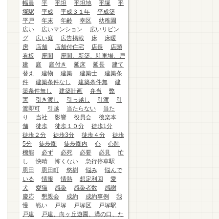
幅員
平
平坦
平坦地
平塚
平
塚駅
平成
平成３１年
平成築
平戸
年末
年齢
幸区
幼稚園
広い
広いマンション
広いリビン
グ
広い庭
広告掲載
床
床暖
房
店舗
店舗付住宅
店長
店頭
看板
座間
座間、新築、駐車場、戸
建
庭
庭付き
延床
延長
建て
替え
建物
建築
建築士
建築条
件
建築条件なし
建築条件無
建
築条件無し
建築計画
弁当
弊
害
引き渡し
引っ越し
引渡
引
渡即可
引越
当たらない
当た
り
当社
影響
役員会
後楽本
舗
徒歩
徒歩１０分
徒歩1分
徒歩２分
徒歩3分
徒歩４分
徒歩
5分
徒歩圏
徒歩圏内
心
心肺
機能
必ず
必死
必要
必見
忙
し
快晴
怖くない
急行停車駅
恩田
恩田町
悠樹
悩み
悩んで
いる
情報
情熱
想定利回
愛
犬
愛猫
感染
感染者数
感謝
慶応
懇親会
成約
成約事例
我
慢
戦い
戸塚
戸塚区
戸塚駅
戸建
戸建、向ヶ丘遊園、溝の口、た