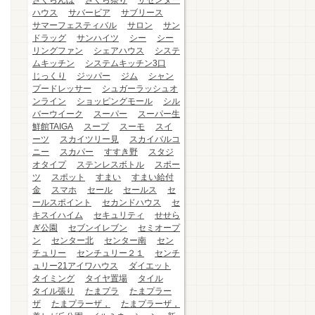
さくらんぼ
さくら祭り
ザセンター
ハウス
サバービア
サブリース
サマーフェスティバル
サロン
サン
ドラッグ
サンハイツ
シー
シー
リングファン
シェアハウス
システ
ムキッチン
システムキッチン3口
じっくり
ジッパー
ジム
シャン
プードレッサー
シュガーラッシュオ
ンライン
ショッピングモール
シル
バーウイーク
スーパー
スーパー生
鮮館TAIGA
スープ
スーモ
スイ
ーツ
スカイツリー見
スカイバルコ
ニー
スカパー
すすき野
スタジ
オタイプ
ステンレスボトル
スポー
ツ
スポット
すまい
すまい給付
金
スマホ
セール
セールス
セ
ールスポイント
セカンドハウス
セ
キスイハイム
セキュリティ
せせら
ぎ公園
セブンイレブン
セミオープ
ン
センター北
センター南
セン
チュリー
センチュリー２１
センチ
ュリー21アイワハウス
ダイエット
タイミング
タイヤ置場
タイル
タイル張り
たまプラ
たまプラー
ザ
たまプラーザ，
たまプラーザ，