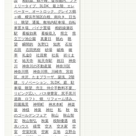
談
相鉄線、鶴ヶ峰、徒歩圏内、ファ
ミリータイプ、3LDK、最上階、エレ
ベーター、オートロック、グレイス鶴
ヶ峰、横浜市旭区白根、南向き、日当
り、眺望、通風、敷地内駐車場、自転
車置き場、バイク置場
相鉄線瀬谷
駅
看板効果
看板収入
県立
県
立三ツ池公園
真夏日
眺め
眺
望
瞬間的
矢野口
知恵
石垣
石田
石田悠樹
砂場
破格
確
率
礼金0
社員寮
社長
祈りま
す
祐天寺
祐天寺駅
祝日
神奈
川
神奈川の不動産屋
神奈川区
神奈川県
神奈川県、川崎市、宮前
区、水沢、たまプラーザ、築浅、2階
建、リノベーション、3LDK、庭、駐
車場、眺望、売主、仲介手数料不要、
リビング広い、バス便豊富、尻手黒川
道路、ロフト、畑、リフォーム済み、
田園風景
神明町
神木本町
神楽
坂
神様
神泉
神社
私
秋
秋
のゴールデンフェア
秋山
秋山智
宏
秋山智弘
秋葉
税制優遇
積
水ハウス
積雪
空き
空き家
空
室
空室対策
空家
立地
立野台