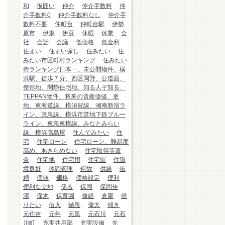
和
仮囲い
仲介
仲介手数料
仲
介手数料0
仲介手数料なし
仲介手
数料不要
仲町台
仲町台駅
伊勢
原市
伊東
伊豆
休暇
休業
会
社
会話
会議
低価格
低金利
住まい
住まい探し
住みたい
住
みたい市区町村ランキング
住みたい
街ランキング日本一、未公開物件、横
浜駅、徒歩７分、西区岡野、公道面、
整形地、閑静住宅地、知る人ぞ知る、
TEPPAN物件、将来の資産価値、更
地、東海道線、横須賀線、湘南新宿ラ
イン、京急線、横浜市営地下鉄ブルー
ライン、東急東横線、みなとみらい
線、横浜高島屋
住んでみたい
住
宅
住宅ローン
住宅ローン、難易度
高め、あきらめない
住宅取得等資
金
住宅地
住宅用
住宅街
住環
境良好
体調管理
何故
供給
依
頼
価値
価格
価格設定
便利
便利な立地
係る
保岡
保岡佳
潔
保木
保育園
修繕
倉庫
借
りたい
借入
値段
偉大
傾き
元住吉
元年
元気
元石川
元石
川町
充実共用部
充実設備
先