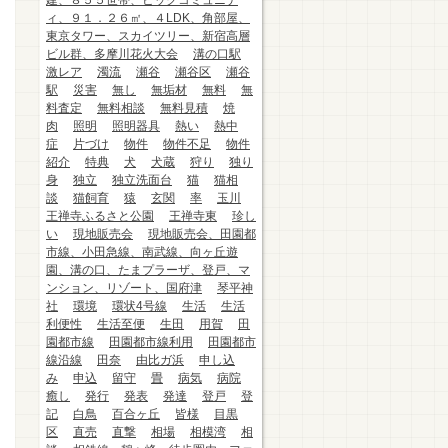
建、８５５世帯、ビッグコミュニテ
ィ、９１．２６㎡、４LDK、角部屋、
東京タワー、スカイツリー、新宿高層
ビル群、多摩川花火大会
溝の口駅
激レア
濁流
瀬谷
瀬谷区
瀬谷
駅
災害
無し
無垢材
無料
無
料査定
無料相談
無料見積
焼
肉
照明
照明器具
熱い
熱中
症
片づけ
物件
物件不足
物件
紹介
特典
犬
犬蔵
狩り
独り
身
独立
独立洗面台
猫
猫相
談
猫飼育
猿
玄関
率
玉川
王禅寺ふるさと公園
王禅寺東
珍し
い
現地販売会
現地販売会、田園都
市線、小田急線、南武線、向ヶ丘遊
園、溝の口、たまプラーザ、登戸、マ
ンション、リゾート、国府津
琴平神
社
環境
環状4号線
生活
生活
利便性
生活至便
生田
用賀
田
園都市線
田園都市線利用
田園都市
線沿線
田奈
由比ガ浜
申し込
み
申込
留守
畳
病気
病院
癒し
発行
発表
発達
登戸
登
記
白鳥
百合ヶ丘
皆様
目黒
区
直売
直撃
相場
相模湾
相