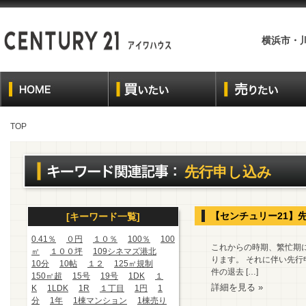
横浜市・
TOP
先行申し込み
【センチュリー21】
[キーワード一覧]
0.41％
０円
１０％
100％
100
これからの時期、繁忙期
㎡
１００坪
109シネマズ港北
ります。 それに伴い先行
10分
10帖
１２
125㎡規制
件の退去 […]
150㎡超
15号
19号
1DK
１
詳細を見る »
K
1LDK
1R
１丁目
1円
1
分
1年
1棟マンション
1棟売り