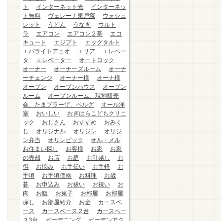
ト
インターネット光
インターネッ
ト無料
ヴェレーナ東戸塚
ウォシュ
レット
うどん
うなぎ
ウルト
ラ
エアコン
エアコン２基
エコ
キュート
エジプト
エッグタルト
エバライトデュオ
エリア
エレベー
タ
エレベーター
オートロック
オーナー
オーナーズルーム
オーナ
ーチェンジ
オーナー様
オーナ様
オープン
オープンハウス
オープン
ルーム
オープンルーム、現地販売
会、たまプラーザ、ベルグ
オール洋
室
おいしい
おぎはらこどもクリニ
ック
おじさん
おすすめ
おみく
じ
オリジナル
オリジン
オリジ
ン弁当
オリンピック
オル・メル
お住まい探し
お客様
お家
お家
の売却
お店
お庭
お引越し
お
得
お悩み
お手伝い
お手軽
お
手頃
お手頃価格
お料理
お歳
暮
お申込み
お祓い
お祝い
お
肉
お腹
お菓子
お部屋
お部屋
探し
お部屋紹介
お金
カースペ
ース
カースペース２台
カースペー
ス3台
ガーデニング
ガーデンアク