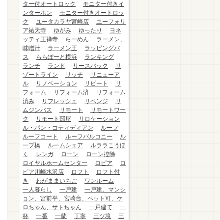
ター付オートロック
モニター付きイ
ンターホン
モニター付きオートロッ
ク
ユータカラヤ宮崎店
ユーフォリ
ア祐天寺
ゆがみ
ゆったり
ヨネ
ッティ王禅寺
らーめん
ラーメン、
味噌汁
ラーメン王
ラッピングバ
ス
ららぽーと横浜
ランキング
ランチ
ランド
リースバック
リ
ゾートライン
リッチ
リニューア
ル
リノベーション
リピート
リ
フォーム
リフォーム済
リフォーム
済み
リフレッシュ
リベンジ
リ
ムジンバス
リモート
リモートワー
ク
リモート部屋
リロケーション
ル・パン・コティディアン
ルーフ
ルーフコート
ルーフバルコニー
ル
ープ橋
ルームシェア
ルララこうほ
く
レンガ
ローン
ローン控除
ロイヤルホームセンター
ロピア
ロ
ピア川崎水沢店
ロフト
ロフト付
き
わがままいちご
ワンルーム
一人暮らし
一戸建
一戸建、マンシ
ョン、宮前平、宮崎台、ペット可、ケ
ロちゃん、サトちゃん
一戸建て
一
杯
一番
一蘭
丁寧
三ツ境
三