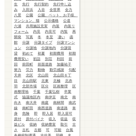
生
先行
先行契約
先行申し込
み
入田浜
入谷
全世界
全力
八景
公園
公園、ペット、お子様、
マンション、猫
公示価格
公道
六浦
共用施設充実
内装
内装リ
フォーム
内見
内見可
内覧
再
開発
写真
冬
冬至
凄い
函
館
分譲
分譲タイプ
分譲マンシ
ョン
分譲地
分譲地内
分譲賃
貸
初めて
初夏
初期費用
初期
費用安い
初詣
別荘
利回
前
回
前田町
前面道路
加藤祐子
努力
労力
動物
勤労感謝
勾配
天井
北区
北山田
北山田６丁
目
北山田駅
北東
北極
北赤
羽
北部市場
区分
区画整理
区
画整理地
千葉
千葉弘樹
卒業
式
協議地区内
南伊豆
南北
南
向き
南大井
南庭
南林間
南武
線
南町田
南西道路
南道路
単
身
危険
即
即入居
即入居可
原付
原付バイク
収入
収益
収
益ビル
収納
収納豊富
取引
古
さ
古札
古都
可
可能
台風
各種税制優遇
吉佐美
同棲
名