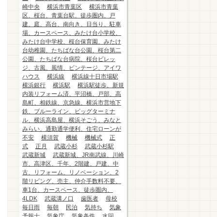
崎中央
横浜市青葉区
横浜市青葉
区、桜台、青葉台駅、徒歩圏内、戸
建、庭、高台、南向き、日当り、駐車
場、カースペース、みたけ台小学校、
みたけ台中学校、桜台保育園、みたけ
台幼稚園、たちばな台公園、桜台第二
公園、たちばな台病院、桜台ビレッ
ジ、古風、風情、ビンテージ、アイワ
ハウス
横浜線
横浜線十日市場駅
横浜銀行
横浜駅
横浜駅徒歩、新規
内装リフォーム済、平沼橋、戸部、高
島町、相鉄線、京急線、横浜市営地下
鉄、ブルーライン、ビッグターミナ
ル、横浜高島屋、横浜そごう、みなと
みらい、通勤通学便利、住宅ローンが
不安
横須賀
機械
機械式
正
式
正月
武蔵小杉
武蔵小杉駅
武蔵新城
武蔵新城、JR南武線、川崎
市、高津区、千年、2階建、戸建、中
古、リフォーム、リノベーション、2
階リビング、売主、仲介手数料不要、
車1台、カースペース、徒歩圏内、
4LDK
武蔵溝ノ口
歯医者
母校
毎日雨
毎朝
民泊
気持ち
気象
予報士
気象庁
気象条件
水回