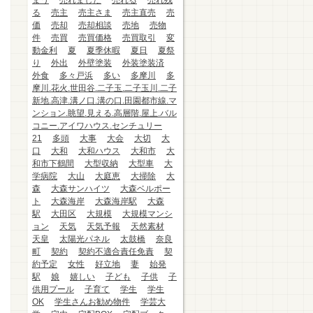
まう
売れました
売れる
売れ残
る
売主
売主さま
売主直売
売
価
売却
売却相談
売地
売物
件
売買
売買価格
売買取引
変
動金利
夏
夏季休暇
夏日
夏祭
り
外出
外壁塗装
外装塗装済
外食
多々戸浜
多い
多摩川
多
摩川.花火.世田谷.二子玉.二子玉川.二子
新地.高津.溝ノ口.溝の口.田園都市線.マ
ンション.眺望.見える.高層階.屋上.バル
コニー.アイワハウス.センチュリー
21
多頭
大事
大会
大切
大
口
大和
大和ハウス
大和市
大
和市下鶴間
大型収納
大型車
大
学病院
大山
大庭恵
大掃除
大
森
大森サンハイツ
大森ベルポー
ト
大森海岸
大森海岸駅
大森
駅
大田区
大規模
大規模マンシ
ョン
天気
天気予報
天然素材
天皇
太陽光パネル
太鼓橋
奈良
町
契約
契約不適合責任免責
契
約予定
女性
好立地
妻
始発
駅
娘
嬉しい
子ども
子供
子
供用プール
子育て
学生
学生
OK
学生さんお勧め物件
学芸大