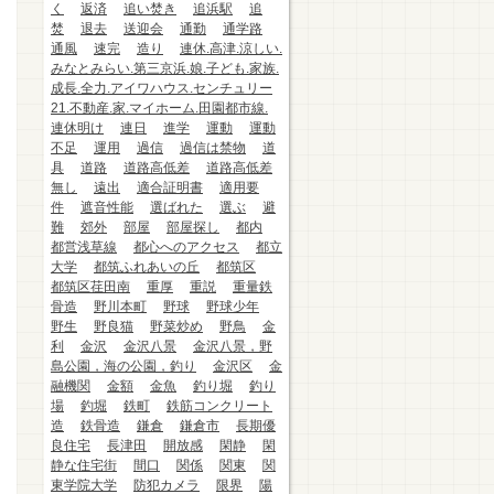
く
返済
追い焚き
追浜駅
追
焚
退去
送迎会
通勤
通学路
通風
速完
造り
連休.高津.涼しい.
みなとみらい.第三京浜.娘.子ども.家族.
成長.全力.アイワハウス.センチュリー
21.不動産.家.マイホーム.田園都市線.
連休明け
連日
進学
運動
運動
不足
運用
過信
過信は禁物
道
具
道路
道路高低差
道路高低差
無し
遠出
適合証明書
適用要
件
遮音性能
選ばれた
選ぶ
避
難
郊外
部屋
部屋探し
都内
都営浅草線
都心へのアクセス
都立
大学
都筑ふれあいの丘
都筑区
都筑区荏田南
重厚
重説
重量鉄
骨造
野川本町
野球
野球少年
野生
野良猫
野菜炒め
野鳥
金
利
金沢
金沢八景
金沢八景，野
島公園，海の公園，釣り
金沢区
金
融機関
金額
金魚
釣り堀
釣り
場
釣堀
鉄町
鉄筋コンクリート
造
鉄骨造
鎌倉
鎌倉市
長期優
良住宅
長津田
開放感
閑静
閑
静な住宅街
間口
関係
関東
関
東学院大学
防犯カメラ
限界
陽