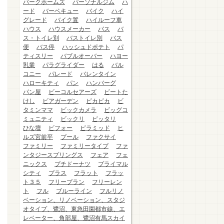
パークホームズ
パーソナルジム
ハ
ード
バーベキュー
バイク
ハイ
グレード
バイク置
ハイルーフ車
ハウス
ハウスメーカー
バス
バ
ス・トイレ別
バストイレ別
バス
便
バス停
ハッシュドポテト
パ
ティスリー
バブルオーバー
ハヨー
乳業
パラグライダー
はる
バル
コニー
パレード
バレンタイン
ハローキティ
パン
ハンバーグ
パン屋
ビーコルセアーズ
ビートた
けし
ビアガーデン
ピカピカ
ビ
タミンママ
ビックカメラ
ビッグコ
ミュニティ
ビックリ
ピッタリ
ひな壇
ビフォー
ピラミッド
ヒ
ルズ宮前平
プール
ファクサイ
ファミリー
ファミリータイプ
ファ
ンタジースプリングス
フェア
フェ
ニックス
プチドーナツ
プライマル
シティ
プラス
フラット
フラッ
ト３５
フリープラン
フリーレン
ト
フル
ブルーライン
フルリノ
ベーション、リノベーション、スタジ
オタイプ、鷺沼、東急田園都市線、エ
レベーター、角部屋、鷺沼有馬スカイ