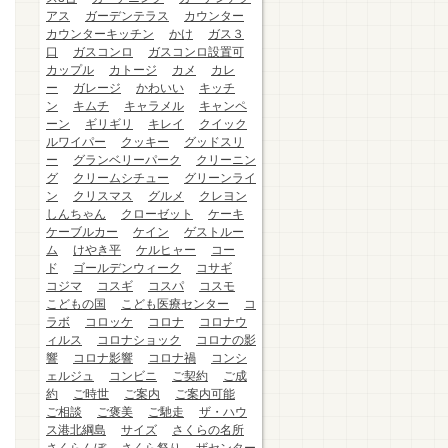
アス
ガーデンテラス
カウンター
カウンターキッチン
かけ
ガス３
口
ガスコンロ
ガスコンロ設置可
カップル
カトージ
カメ
カレ
ー
ガレージ
かわいい
キッチ
ン
キムチ
キャラメル
キャンペ
ーン
ギリギリ
キレイ
クイック
ルワイパー
クッキー
グッドスリ
ー
グランベリーパーク
クリーニン
グ
クリームシチュー
グリーンライ
ン
クリスマス
グルメ
クレヨン
しんちゃん
クローゼット
ケーキ
ケーブルカー
ケイン
ゲストルー
ム
けやき平
ケルヒャー
コー
ド
ゴールデンウィーク
コサギ
コジマ
コスギ
コスパ
コスモ
こどもの国
こども医療センター
コ
ラボ
コロッケ
コロナ
コロナウ
ィルス
コロナショック
コロナの影
響
コロナ影響
コロナ禍
コンシ
ェルジュ
コンビニ
ご契約
ご成
約
ご時世
ご案内
ご案内可能
ご相談
ご褒美
ご馳走
ザ・ハウ
ス港北綱島
サイズ
さくらの名所