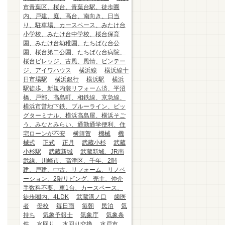
市青葉区、桜台、青葉台駅、徒歩圏
内、戸建、庭、高台、南向き、日当
り、駐車場、カースペース、みたけ台
小学校、みたけ台中学校、桜台保育
園、みたけ台幼稚園、たちばな台公
園、桜台第二公園、たちばな台病院、
桜台ビレッジ、古風、風情、ビンテー
ジ、アイワハウス
横浜線
横浜線十
日市場駅
横浜銀行
横浜駅
横浜
駅徒歩、新規内装リフォーム済、平沼
橋、戸部、高島町、相鉄線、京急線、
横浜市営地下鉄、ブルーライン、ビッ
グターミナル、横浜高島屋、横浜そご
う、みなとみらい、通勤通学便利、住
宅ローンが不安
横須賀
機械
機
械式
正式
正月
武蔵小杉
武蔵
小杉駅
武蔵新城
武蔵新城、JR南
武線、川崎市、高津区、千年、2階
建、戸建、中古、リフォーム、リノベ
ーション、2階リビング、売主、仲介
手数料不要、車1台、カースペース、
徒歩圏内、4LDK
武蔵溝ノ口
歯医
者
母校
毎日雨
毎朝
民泊
気
持ち
気象予報士
気象庁
気象条
件
水回り
水回り交換
水戸市