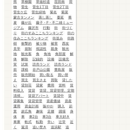
県
草柳園
草薙杉道
荏田南
荷
物
菅生
菅生1丁目
菅生2丁目
菅生ケ丘
菅生緑地
菊名
菊菜
蒙古タンメン
蒸し蒸し
蔓延
蕎
麦
藤が丘
藤子・F・不二雄ミュー
ジアム
藤沢市
行動
街
街づく
り
街のすみここちランキング
街の
住みここちランキング
街並み
街路
樹
衝撃的
被り物
被害
西友
見学
規制
視認性
親身
観光
地
観光客
角
角地
角部屋
解
体
解除
記録的
設備
設備充
実
試算
読売ランド
読売ランド
前
課税
谷戸山公園
豊島屋
販
売
販売開始
買い取る
買い替
え
買主
買主さま
買取
貸した
い
貸別荘
貸家
費用
賃料
賃
料収入
賃貸
賃貸、賃貸管理、定期
清掃、
賃貸アパート
賃貸中
賃
貸募集
賃貸管理
資産価値
資産
運用
資金計画
賑やか
購入
起
業
超広角
趣味
足腰
踊場
身
体
車
車2台
車3台
車大好き
車庫
軟式
転勤
辛い
辻堂
近
く
返済
追い焚き
追浜駅
追