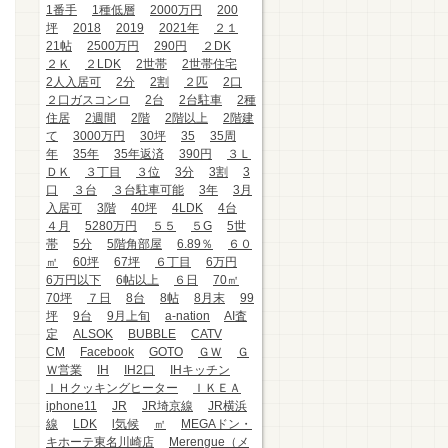
1番手
1種低層
2000万円
200
坪
2018
2019
2021年
２１
21帖
2500万円
290円
２DK
２Ｋ
２LDK
2世帯
2世帯住宅
2人入居可
2分
2割
２匹
2口
２口ガスコンロ
2台
2台駐車
2種
住居
2週間
2階
2階以上
2階建
て
3000万円
30坪
35
35周
年
35年
35年返済
390円
３Ｌ
ＤＫ
３丁目
３位
3分
3割
3
口
３台
３台駐車可能
3年
3月
入居可
3階
40坪
4LDK
4台
４月
5280万円
５５
５G
5世
帯
5分
5階角部屋
6.89％
６０
㎡
60坪
67坪
６丁目
6万円
6万円以下
6帖以上
６日
70㎡
70坪
７日
8台
8帖
8月末
99
坪
9台
9月上旬
a-nation
AI査
定
ALSOK
BUBBLE
CATV
CM
Facebook
GOTO
ＧＷ
Ｇ
Ｗ営業
IH
IH2口
IHキッチン
ＩＨクッキングヒーター
ＩＫＥＡ
iphone11
JR
JR埼京線
JR横浜
線
LDK
l気候
㎡
MEGAドン・
キホーテ東名川崎店
Merengue（メ