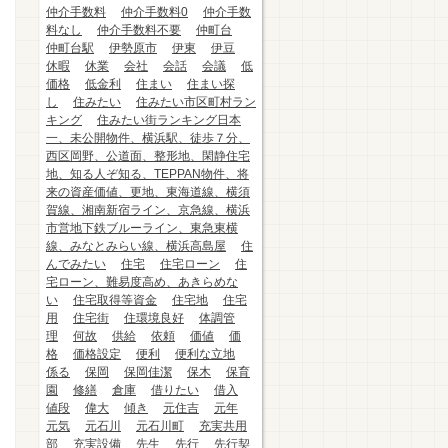
仲介手数料
仲介手数料0
仲介手数
料なし
仲介手数料不要
仲町台
仲町台駅
伊勢原市
伊東
伊豆
休暇
休業
会社
会話
会議
低
価格
低金利
住まい
住まい探
し
住みたい
住みたい市区町村ラン
キング
住みたい街ランキング日本
一、未公開物件、横浜駅、徒歩７分、
西区岡野、公道面、整形地、閑静住宅
地、知る人ぞ知る、TEPPAN物件、将
来の資産価値、更地、東海道線、横須
賀線、湘南新宿ライン、京急線、横浜
市営地下鉄ブルーライン、東急東横
線、みなとみらい線、横浜高島屋
住
んでみたい
住宅
住宅ローン
住
宅ローン、難易度高め、あきらめな
い
住宅取得等資金
住宅地
住宅
用
住宅街
住環境良好
体調管
理
何故
供給
依頼
価値
価
格
価格設定
便利
便利な立地
係る
保岡
保岡佳潔
保木
保育
園
修繕
倉庫
借りたい
借入
値段
偉大
傾き
元住吉
元年
元気
元石川
元石川町
充実共用
部
充実設備
先生
先行
先行契