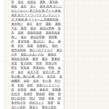
焚
退去
送迎会
通勤
通学路
通風
速完
造り
連休.高津.涼しい.
みなとみらい.第三京浜.娘.子ども.家族.
成長.全力.アイワハウス.センチュリー
21.不動産.家.マイホーム.田園都市線.
連休明け
連日
進学
運動
運動
不足
運用
過信
過信は禁物
道
具
道路
道路高低差
道路高低差
無し
遠出
適合証明書
適用要
件
遮音性能
選ばれた
選ぶ
避
難
郊外
部屋
部屋探し
都内
都営浅草線
都心へのアクセス
都立
大学
都筑ふれあいの丘
都筑区
都筑区荏田南
重厚
重説
重量鉄
骨造
野川本町
野球
野球少年
野生
野良猫
野菜炒め
野鳥
金
利
金沢
金沢八景
金沢八景，野
島公園，海の公園，釣り
金沢区
金
融機関
金額
金魚
釣り堀
釣り
場
釣堀
鉄町
鉄筋コンクリート
造
鉄骨造
鎌倉
鎌倉市
長期優
良住宅
長津田
開放感
閑静
閑
静な住宅街
間口
関係
関東
関
東学院大学
防犯カメラ
限界
陽
当たり良好
陽当り
陽当り良好