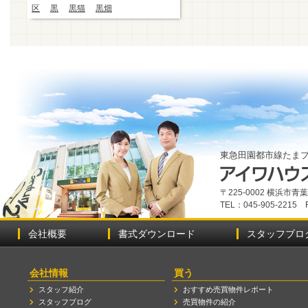
区
黒
黒猫
黒畑
東急田園都市線たま
〒225-0002 横浜市
TEL：045-905-2215 
会社概要
書式ダウンロード
スタッフブロ
会社情報
買う
スタッフ紹介
おすすめ売買物件レポート
スタッフブログ
売買物件の紹介