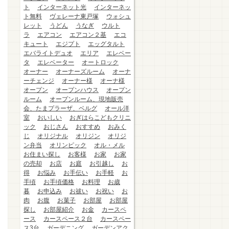
ト
インターネット光
インターネッ
ト無料
ヴェレーナ東戸塚
ウォシュ
レット
うどん
うなぎ
ウルト
ラ
エアコン
エアコン２基
エコ
キュート
エジプト
エッグタルト
エバライトデュオ
エリア
エレベー
タ
エレベーター
オートロック
オーナー
オーナーズルーム
オーナ
ーチェンジ
オーナー様
オーナ様
オープン
オープンハウス
オープン
ルーム
オープンルーム、現地販売
会、たまプラーザ、ベルグ
オール洋
室
おいしい
おぎはらこどもクリニ
ック
おじさん
おすすめ
おみく
じ
オリジナル
オリジン
オリジ
ン弁当
オリンピック
オル・メル
お住まい探し
お客様
お家
お家
の売却
お店
お庭
お引越し
お
得
お悩み
お手伝い
お手軽
お
手頃
お手頃価格
お料理
お歳
暮
お申込み
お祓い
お祝い
お
肉
お腹
お菓子
お部屋
お部屋
探し
お部屋紹介
お金
カースペ
ース
カースペース２台
カースペー
ス3台
ガーデニング
ガーデンアク