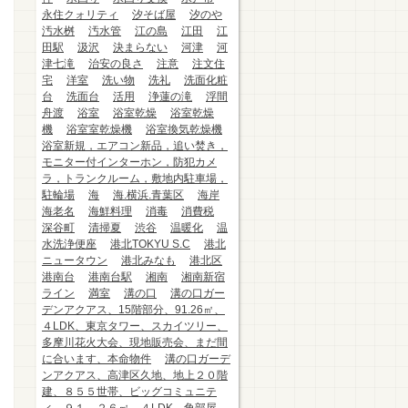
永住クォリティ
汐そば屋
汐のや
汚水桝
汚水管
江の島
江田
江
田駅
汲沢
決まらない
河津
河
津七滝
治安の良さ
注意
注文住
宅
洋室
洗い物
洗礼
洗面化粧
台
洗面台
活用
浄蓮の滝
浮間
舟渡
浴室
浴室乾燥
浴室乾燥
機
浴室室乾燥機
浴室換気乾燥機
浴室新規，エアコン新品，追い焚き，
モニター付インターホン，防犯カメ
ラ，トランクルーム，敷地内駐車場，
駐輪場
海
海.横浜.青葉区
海岸
海老名
海鮮料理
消毒
消費税
深谷町
清掃夏
渋谷
温暖化
温
水洗浄便座
港北TOKYU S.C
港北
ニュータウン
港北みなも
港北区
港南台
港南台駅
湘南
湘南新宿
ライン
満室
溝の口
溝の口ガー
デンアクアス、15階部分、91.26㎡、
４LDK、東京タワー、スカイツリー、
多摩川花火大会、現地販売会、まだ間
に合います、本命物件
溝の口ガーデ
ンアクアス、高津区久地、地上２０階
建、８５５世帯、ビッグコミュニテ