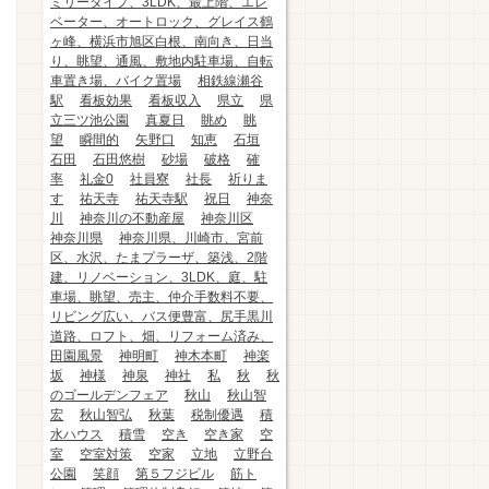
ミリータイプ、3LDK、最上階、エレ
ベーター、オートロック、グレイス鶴
ヶ峰、横浜市旭区白根、南向き、日当
り、眺望、通風、敷地内駐車場、自転
車置き場、バイク置場
相鉄線瀬谷
駅
看板効果
看板収入
県立
県
立三ツ池公園
真夏日
眺め
眺
望
瞬間的
矢野口
知恵
石垣
石田
石田悠樹
砂場
破格
確
率
礼金0
社員寮
社長
祈りま
す
祐天寺
祐天寺駅
祝日
神奈
川
神奈川の不動産屋
神奈川区
神奈川県
神奈川県、川崎市、宮前
区、水沢、たまプラーザ、築浅、2階
建、リノベーション、3LDK、庭、駐
車場、眺望、売主、仲介手数料不要、
リビング広い、バス便豊富、尻手黒川
道路、ロフト、畑、リフォーム済み、
田園風景
神明町
神木本町
神楽
坂
神様
神泉
神社
私
秋
秋
のゴールデンフェア
秋山
秋山智
宏
秋山智弘
秋葉
税制優遇
積
水ハウス
積雪
空き
空き家
空
室
空室対策
空家
立地
立野台
公園
笑顔
第５フジビル
筋ト