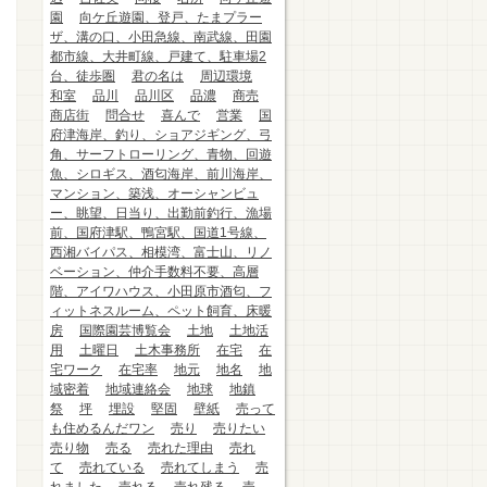
園
向ケ丘遊園、登戸、たまプラー
ザ、溝の口、小田急線、南武線、田園
都市線、大井町線、戸建て、駐車場2
台、徒歩圏
君の名は
周辺環境
和室
品川
品川区
品濃
商売
商店街
問合せ
喜んで
営業
国
府津海岸、釣り、ショアジギング、弓
角、サーフトローリング、青物、回遊
魚、シロギス、酒匂海岸、前川海岸、
マンション、築浅、オーシャンビュ
ー、眺望、日当り、出勤前釣行、漁場
前、国府津駅、鴨宮駅、国道1号線、
西湘バイパス、相模湾、富士山、リノ
ベーション、仲介手数料不要、高層
階、アイワハウス、小田原市酒匂、フ
ィットネスルーム、ペット飼育、床暖
房
国際園芸博覧会
土地
土地活
用
土曜日
土木事務所
在宅
在
宅ワーク
在宅率
地元
地名
地
域密着
地域連絡会
地球
地鎮
祭
坪
埋設
堅固
壁紙
売って
も住めるんだワン
売り
売りたい
売り物
売る
売れた理由
売れ
て
売れている
売れてしまう
売