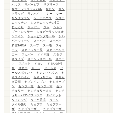
さくらんぼ
さくら祭り
ザセンター
ハウス
サバービア
サブリース
サマーフェスティバル
サロン
サン
ドラッグ
サンハイツ
シー
シー
リングファン
シェアハウス
システ
ムキッチン
システムキッチン3口
じっくり
ジッパー
ジム
シャン
プードレッサー
シュガーラッシュオ
ンライン
ショッピングモール
シル
バーウイーク
スーパー
スーパー生
鮮館TAIGA
スープ
スーモ
スイ
ーツ
スカイツリー見
スカイバルコ
ニー
スカパー
すすき野
スタジ
オタイプ
ステンレスボトル
スポー
ツ
スポット
すまい
すまい給付
金
スマホ
セール
セールス
セ
ールスポイント
セカンドハウス
セ
キスイハイム
セキュリティ
せせら
ぎ公園
セブンイレブン
セミオープ
ン
センター北
センター南
セン
チュリー
センチュリー２１
センチ
ュリー21アイワハウス
ダイエット
タイミング
タイヤ置場
タイル
タイル張り
たまプラ
たまプラー
ザ
たまプラーザ，
たまプラーザ，