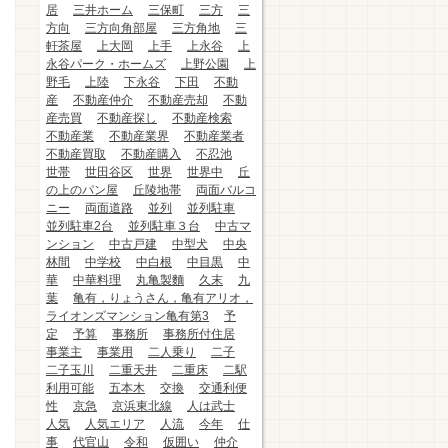
居
三井ホーム
三保町
三方
三
方向
三方向角部屋
三方角地
三
軒茶屋
上大岡
上手
上永谷
上
永谷パーク・ホームズ
上野公園
上
野毛
上陸
下永谷
下田
不動
産
不動産仲介
不動産売却
不動
産売買
不動産探し
不動産検索
不動産業
不動産業界
不動産業者
不動産買取
不動産購入
不忍池
世帯
世田谷区
世界
世界中
丘
の上のパン屋
丘陵地帯
両面バルコ
ニー
両面道路
並列
並列駐車
並列駐車2台
並列駐車３台
中古マ
ンション
中古戸建
中型犬
中央
林間
中学校
中白根
中目黒
中
華
中華料理
丸亀製麵
久末
九
葉
亀有，りょうさん，亀有アリオ，
ライオンズマンション亀有第3
予
定
予算
事務所
事務所付住居
事業主
事業用
二人乗り
二子
二子玉川
二重天井
二重床
二駅
利用可能
五本木
交換
交通利便
性
京急
京浜東北線
人は武士
人気
人気エリア
人流
今年
仕
事
代官山
令和
仮囲い
仲介