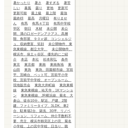
暑かったり
暑さ
暑すぎる
暑苦
しい
暴風
曇り
更地
更新可
更新可能
最上級
最上階
最強
最終枡
最高
月曜日
有りませ
ん
有馬
有馬４丁目
有馬中学校
学区
朝日
木材
未公開
未公
開、溝の口ガーデンアクアス、高層
階、角部屋、９０㎡超、コンシェルジ
ュ、収納豊富、笑顔
未公開物件、東
急東横線、都立大学、
未公開物件、
横浜市、保土ヶ谷区、優先的にご紹
介
本店
本社
杉本和弘
条件
東京
東京都
東南
東南角地
東
山田
東急
東急、田園都市線、宮前
平、宮崎台、ペット可、宮前平小学
校、宮前平中学校、オープンルーム、
現地販売会
東急大井町線
東急東横
線
東急東横線，祐天寺，1Kマンショ
ン
東急東横線、JR横浜線、菊名、大
倉山、徒歩10分、駅近、戸建、2階
建、ファミリータイプ、3LDK、車2
台、駐車場2台、築浅、30坪、リノベ
ーション、リフォーム、仲介手数料不
要、売主、横浜市鶴見区上の宮、菊名
小学校、上の宮中学校、日当り、眺