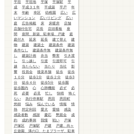
平坦
平坦地
平塚
平塚駅
平
成
平成３１年
平成築
平戸
年
末
年齢
幸区
幼稚園
広い
広
いマンション
広いリビング
広い
庭
広告掲載
床
床暖房
店舗
店舗付住宅
店長
店頭看板
座
間
座間、新築、駐車場、戸建
庭
庭付き
延床
延長
建て替え
建
物
建築
建築士
建築条件
建築
条件なし
建築条件無
建築条件無
し
建築計画
弁当
弊害
引き渡
し
引っ越し
引渡
引渡即可
引
越
当たらない
当たり
当社
影
響
役員会
後楽本舗
徒歩
徒歩
１０分
徒歩1分
徒歩２分
徒歩3
分
徒歩４分
徒歩5分
徒歩圏
徒歩圏内
心
心肺機能
必ず
必
死
必要
必見
忙し
快晴
怖く
ない
急行停車駅
恩田
恩田町
悠樹
悩み
悩んでいる
情報
情
熱
想定利回
愛犬
愛猫
感染
感染者数
感謝
慶応
懇親会
成
約
成約事例
我慢
戦い
戸塚
戸塚区
戸塚駅
戸建
戸建、向ヶ
丘遊園、溝の口、たまプラーザ、駐車