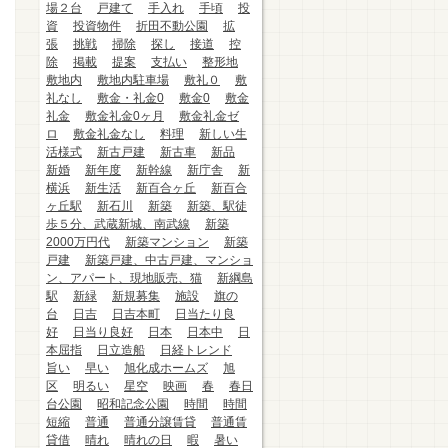
場２台
戸建て
手入れ
手頃
投
資
投資物件
折田不動公園
拡
張
挑戦
掃除
探し
接道
控
除
掲載
提案
支払い
整形地
敷地内
敷地内駐車場
敷礼０
敷
礼なし
敷金・礼金0
敷金0
敷金
礼金
敷金礼金0ヶ月
敷金礼金ゼ
ロ
敷金礼金なし
料理
新しい生
活様式
新古戸建
新古車
新品
新婚
新年度
新幹線
新庁舎
新
横浜
新生活
新百合ヶ丘
新百合
ヶ丘駅
新石川
新築
新築、駅徒
歩５分、武蔵新城、南武線
新築
2000万円代
新築マンション
新築
戸建
新築戸建、中古戸建、マンショ
ン、アパート、現地販売、猫
新綱島
駅
新緑
新規募集
施設
旗の
台
日吉
日吉本町
日当たり良
好
日当り良好
日本
日本中
日
本屈指
日立造船
日経トレンド
旨い
早い
旭化成ホームズ
旭
区
明るい
星空
映画
春
春日
台公園
昭和記念公園
時間
時間
短縮
普通
普通分譲賃貸
普通賃
貸借
晴れ
晴れの日
暇
暑い