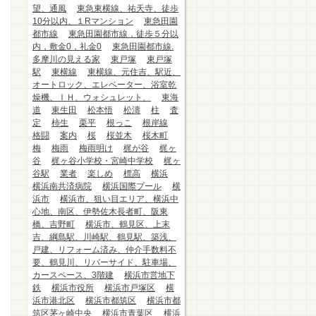
望、通風
東急東横線、祐天寺、徒歩
10分以内、１Rマンション
東急田園
都市線
東急田園都市線，徒歩５分以
内，敷金0，礼金0
東急田園都市線.
多摩川の見える家
東戸塚
東戸塚
駅
東横線
東横線、元住吉、駅近、
オートロック、エレベーター、浴室乾
燥機、ＩＨ、ウォシュレット、
東海
道
東生田
松本悟
松濤
柱
査
定
柿生
栗平
根っこ
根岸線
格闘
案内
桜
桜並木
桜木町
梅
梅雨
梅雨明け
梶が谷
梶ヶ
谷
梶ヶ谷小学校・宮崎中学校
梶ヶ
谷駅
業者
楽しめ
標高
横浜
横浜南共済病院
横浜国際プール
横
浜市
横浜市、狙い目エリア、横浜中
心地、南区、伊勢佐木長者町、阪東
橋、吉野町
横浜市、鶴見区、上末
吉、綱島駅、川崎駅、鶴見駅、築浅、
戸建、リフォーム済み、仲介手数料不
要、鶴見川、リバーサイド、駐車場、
カースペース、3階建
横浜市営地下
鉄
横浜市役所
横浜市戸塚区
横
浜市港北区
横浜市都筑区
横浜市都
筑区茅ヶ崎中央
横浜市青葉区
横浜