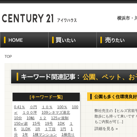
横浜市・
TOP
公園、ペット、お
公園も多く住環境良好
[キーワード一覧]
0.41％
０円
１０％
100％
100
弊社売主の【ヒルズ宮前平
㎡
１００坪
109シネマズ港北
散歩にも持って来いです
10分
10帖
１２
125㎡規制
もご内覧が可 […]
150㎡超
15号
19号
1DK
１
詳細を見る »
K
1LDK
1R
１丁目
1円
1
分
1年
1棟マンション
1棟売り