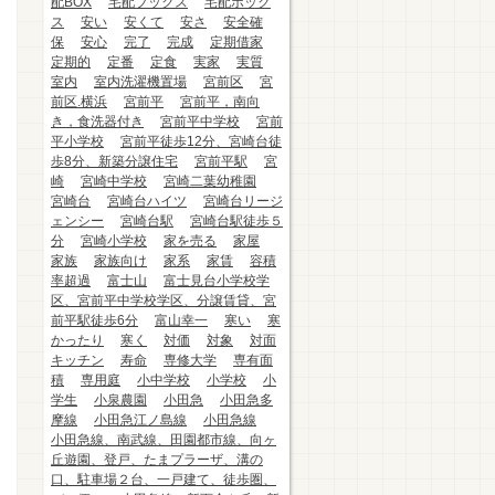
配BOX
宅配ブックス
宅配ボック
ス
安い
安くて
安さ
安全確
保
安心
完了
完成
定期借家
定期的
定番
定食
実家
実質
室内
室内洗濯機置場
宮前区
宮
前区.横浜
宮前平
宮前平，南向
き，食洗器付き
宮前平中学校
宮前
平小学校
宮前平徒歩12分、宮崎台徒
歩8分、新築分譲住宅
宮前平駅
宮
崎
宮崎中学校
宮崎二葉幼稚園
宮崎台
宮崎台ハイツ
宮崎台リージ
ェンシー
宮崎台駅
宮崎台駅徒歩５
分
宮崎小学校
家を売る
家屋
家族
家族向け
家系
家賃
容積
率超過
富士山
富士見台小学校学
区、宮前平中学校学区、分譲賃貸、宮
前平駅徒歩6分
富山幸一
寒い
寒
かったり
寒く
対価
対象
対面
キッチン
寿命
専修大学
専有面
積
専用庭
小中学校
小学校
小
学生
小泉農園
小田急
小田急多
摩線
小田急江ノ島線
小田急線
小田急線、南武線、田園都市線、向ヶ
丘遊園、登戸、たまプラーザ、溝の
口、駐車場２台、一戸建て、徒歩圏、