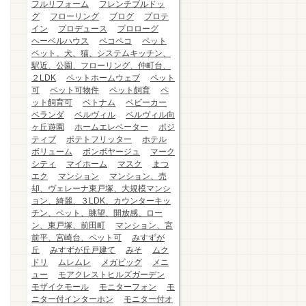
フルリフォーム
フレンチブルドッ
グ
フローリング
ブログ
プロテ
イン
プロデュース
プロローグ
ヘーベルハウス
ペコペコ
ペット
ペット、犬、猫、システムキッチン、
駅近、公園、フローリング、仲町台、
２LDK
ペットホームウェブ
ペット
可
ペット可物件
ペット飼育
ペ
ット飼育可
ベトナム
ベビーカー
ベランダ
ベルヴィル
ベルヴィル向
ヶ丘遊園
ホームエレベーター
ポジ
ティブ
ポテトフリッター
ホテル
ボリューム
ボンボヤージュ
マーク
シティ
マイホーム
マスク
まつ
エク
マンション
マンション、売
却、ヴェレーナ東戸塚、大規模マンシ
ョン、綺麗、３LDK、カウンターキッ
チン、ペット、眺望、開放感、ロー
ン、東戸塚、前田町
マンション、宮
前平、宮崎台、ペット可
みすずが
丘
みすずが丘戸建て
みそ
ムク
ドリ
ムレムレ
メガビッグ
メニ
ュー
モアクレストヒルズガーデン
モザイクモール
モニターフォン
モ
ニター付インターホン
モニター付オ