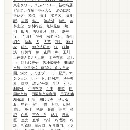
ィ、９１．２６㎡、４LDK、角部屋、
東京タワー、スカイツリー、新宿高層
ビル群、多摩川花火大会
溝の口駅
激レア
濁流
瀬谷
瀬谷区
瀬谷
駅
災害
無し
無垢材
無料
無
料査定
無料相談
無料見積
焼
肉
照明
照明器具
熱い
熱中
症
片づけ
物件
物件不足
物件
紹介
特典
犬
犬蔵
狩り
独り
身
独立
独立洗面台
猫
猫相
談
猫飼育
猿
玄関
率
玉川
王禅寺ふるさと公園
王禅寺東
珍し
い
現地販売会
現地販売会、田園都
市線、小田急線、南武線、向ヶ丘遊
園、溝の口、たまプラーザ、登戸、マ
ンション、リゾート、国府津
琴平神
社
環境
環状4号線
生活
生活
利便性
生活至便
生田
用賀
田
園都市線
田園都市線利用
田園都市
線沿線
田奈
由比ガ浜
申し込
み
申込
留守
畳
病気
病院
癒し
発行
発表
発達
登戸
登
記
白鳥
百合ヶ丘
皆様
目黒
区
直売
直撃
相場
相模湾
相
談
相鉄線、鶴ヶ峰、徒歩圏内、ファ