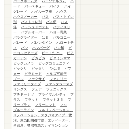
パークホームズ
パーソナルジム
ハ
ード
バーベキュー
バイク
ハイ
グレード
ハイルーフ車
ハウス
ハウスメーカー
バス
バス・トイレ
別
バストイレ別
バス便
バス
停
ハッシュドポテト
パティスリ
ー
バブルオーバー
ハヨー乳業
パラグライダー
はる
バルコニー
パレード
バレンタイン
ハローキテ
ィ
パン
ハンバーグ
パン屋
ビ
ーコルセアーズ
ビートたけし
ビア
ガーデン
ピカピカ
ビタミンママ
ビックカメラ
ビッグコミュニティ
ビックリ
ピッタリ
ひな壇
ビフ
ォー
ピラミッド
ヒルズ宮前平
プール
ファクサイ
ファミリー
ファミリータイプ
ファンタジースプ
リングス
フェア
フェニックス
プチドーナツ
プライマルシティ
プ
ラス
フラット
フラット３５
フ
リープラン
フリーレント
フル
ブルーライン
フルリノベーション、
リノベーション、スタジオタイプ、鷺
沼、東急田園都市線、エレベーター、
角部屋、鷺沼有馬スカイマンション