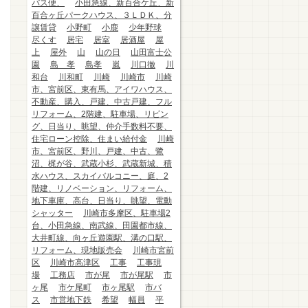
バス便、
小田急線、新百合ケ丘、新
百合ヶ丘パークハウス、３ＬＤＫ、分
譲賃貸
小野町
小鹿
少年野球
尽くす
居宅
居室
居酒屋
屋
上
屋外
山
山の日
山田富士公
園
島 孝
島孝
嵐
川口徹
川
和台
川和町
川崎
川崎市
川崎
市、宮前区、東有馬、アイワハウス、
不動産、購入、戸建、中古戸建、フル
リフォーム、2階建、駐車場、リビン
グ、日当り、眺望、仲介手数料不要、
住宅ローン控除、住まい給付金
川崎
市、宮前区、野川、戸建、中古、鷺
沼、梶が谷、武蔵小杉、武蔵新城、積
水ハウス、スカイバルコニー、庭、2
階建、リノベーション、リフォーム、
地下車庫、高台、日当り、眺望、電動
シャッター
川崎市多摩区、駐車場2
台、小田急線、南武線、田園都市線、
大井町線、向ヶ丘遊園駅、溝の口駅、
リフォーム、現地販売会
川崎市宮前
区
川崎市高津区
工事
工事現
場
工務店
市が尾
市が尾駅
市
ヶ尾
市ケ尾町
市ヶ尾駅
市バ
ス
市営地下鉄
希望
幅員
平