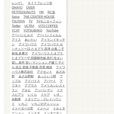
レンゲ）
ＮＴＴフレッツ光
OHAYO
OVER
PETITDOUNUTS
QR
RC造
Suica
THE CENTER HOUSE
TSUTAYA
TV
TVモニターフォン
Twitter
ULTRA
ViTO COFFEE
YCAT
YOTSUBAKO
YouTube
アーバンヒルズ
アーバンフォルム
アイス
あいたい
アイランドキッチ
ン
アイワハウス
アイワハウス.セ
ンチュリー21.たまプラ.高津.台風.二子
新地.多摩川
アイワハウス.たまプラ.
たまプラーザ.田園都市線.急行.住まい
探し.条件.安い.マンション.戸建て.子ど
も.自立.老後.不動産.売買.相談
アイワ
ハウス株式会社
アクセント
あざみ
野
あざみ野駅
あっという間
ア
ップル
アドバイス
アパート
ア
フター
アプラス
アメリカンレスト
ラン
アルヒ
アンパンマン
イク
スピアリ
いくら
イケア
いすゞ
自動車
イタリアン・グレイハウン
ド
いちご
いちごのデニッシュ
イトーヨーカ堂
イメージ
イルミネ
ーション
インスタ
インターネッ