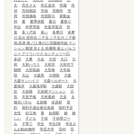
れました
売れる
売れ残る
売
主
売主さま
売主直売
売価
売
却
売却相談
売地
売物件
売
買
売買価格
売買取引
変動金
利
夏
夏季休暇
夏日
夏祭り
外出
外壁塗装
外装塗装済
外
食
多々戸浜
多い
多摩川
多摩
川.花火.世田谷.二子玉.二子玉川.二子新
地.高津.溝ノ口.溝の口.田園都市線.マン
ション.眺望.見える.高層階.屋上.バルコ
ニー.アイワハウス.センチュリー21
多頭
大事
大会
大切
大口
大
和
大和ハウス
大和市
大和市下
鶴間
大型収納
大型車
大学病
院
大山
大庭恵
大掃除
大森
大森サンハイツ
大森ベルポート
大
森海岸
大森海岸駅
大森駅
大田
区
大規模
大規模マンション
天
気
天気予報
天然素材
天皇
太
陽光パネル
太鼓橋
奈良町
契
約
契約不適合責任免責
契約予定
女性
好立地
妻
始発駅
娘
嬉
しい
子ども
子供
子供用プー
ル
子育て
学生
学生OK
学生さ
んお勧め物件
学芸大学
宅内
宅