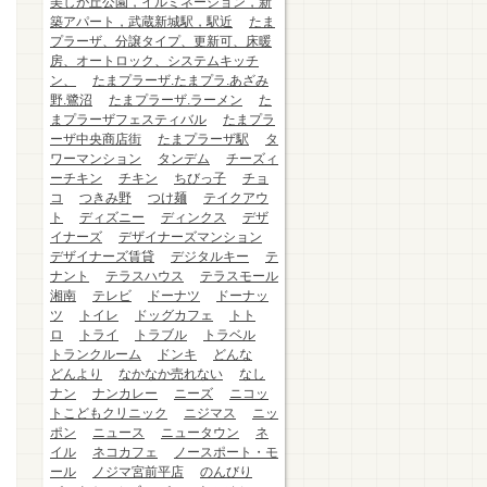
美しが丘公園，イルミネーション，新
築アパート，武蔵新城駅，駅近
たま
プラーザ、分譲タイプ、更新可、床暖
房、オートロック、システムキッチ
ン、
たまプラーザ.たまプラ.あざみ
野.鷺沼
たまプラーザ.ラーメン
た
まプラーザフェスティバル
たまプラ
ーザ中央商店街
たまプラーザ駅
タ
ワーマンション
タンデム
チーズィ
ーチキン
チキン
ちびっ子
チョ
コ
つきみ野
つけ麺
テイクアウ
ト
ディズニー
ディンクス
デザ
イナーズ
デザイナーズマンション
デザイナーズ賃貸
デジタルキー
テ
ナント
テラスハウス
テラスモール
湘南
テレビ
ドーナツ
ドーナッ
ツ
トイレ
ドッグカフェ
トト
ロ
トライ
トラブル
トラベル
トランクルーム
ドンキ
どんな
どんより
なかなか売れない
なし
ナン
ナンカレー
ニーズ
ニコッ
トこどもクリニック
ニジマス
ニッ
ポン
ニュース
ニュータウン
ネ
イル
ネコカフェ
ノースポート・モ
ール
ノジマ宮前平店
のんびり