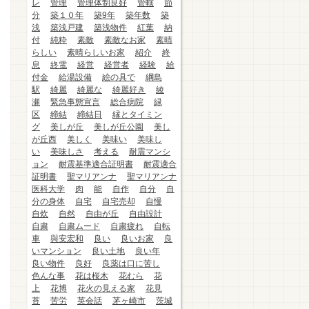
レ
管理
管理体制良好
管轄
節
分
築１０年
築9年
築年数
築
浅
築浅戸建
築浅物件
紅葉
納
付
純粋
素敵
素敵なお家
素晴
らしい
素晴らしいお家
紹介
終
息
終電
経営
経営者
経験
給
付金
給湯設備
絵の具で
綱島
駅
綺麗
綺麗な
綺麗好き
綾
瀬
緊急事態宣言
総合病院
緑
区
締結
締結日
縁とタイミン
グ
美しが丘
美しが丘公園
美し
が丘西
美しく
美味い
美味し
い
美味しさ
考える
耐震マンシ
ョン
耐震基準適合証明書
耐震適合
証明書
聖マリアンナ
聖マリアンナ
医科大学
肉
能
自作
自分
自
分の身体
自宅
自宅売却
自慢
自炊
自然
自由が丘
自由設計
自粛
自粛ムード
自粛疲れ
自転
車
與安宏和
良い
良いお家
良
いマンション
良い土地
良い年
良い物件
良好
良薬は口に苦し
色んな事
花は桜木
花むら
花
上
花博
花火の見える家
花見
苔
苦労
英会話
茅ヶ崎市
茨城