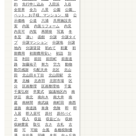
約
先行申し込み
入田浜
入谷
全世界
全力
八景
公園
公園、
ペット、お子様、マンション、猫
公
示価格
公道
六浦
共用施設充
実
内装
内装リフォーム
内見
内見可
内覧
再開発
写真
冬
冬至
凄い
函館
分譲
分譲タイ
プ
分譲マンション
分譲地
分譲
地内
分譲賃貸
初めて
初夏
初
期費用
初期費用安い
初詣
別
荘
利回
前回
前田町
前面道
路
加藤祐子
努力
労力
動物
勤労感謝
勾配天井
北区
北山
田
北山田６丁目
北山田駅
北
東
北極
北赤羽
北部市場
区
分
区画整理
区画整理地
千葉
千葉弘樹
卒業式
協議地区内
南
伊豆
南北
南向き
南大井
南
庭
南林間
南武線
南町田
南西
道路
南道路
単身
危険
即
即
入居
即入居可
原付
原付バイ
ク
収入
収益
収益ビル
収納
収納豊富
取引
古さ
古札
古
都
可
可能
台風
各種税制優
遇
吉佐美
同棲
名所
向ヶ丘遊