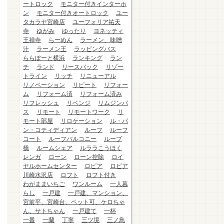
ートロック
モニター付きインターホ
ン
モニター付きオートロック
ユー
タカラヤ宮崎店
ユーフォリア祐天
寺
ゆがみ
ゆったり
ヨネッティ
王禅寺
らーめん
ラーメン、味噌
汁
ラーメン王
ラッピングバス
ららぽーと横浜
ランキング
ラン
チ
ランド
リースバック
リゾー
トライン
リッチ
リニューアル
リノベーション
リピート
リフォー
ム
リフォーム済
リフォーム済み
リフレッシュ
リベンジ
リムジンバ
ス
リモート
リモートワーク
リ
モート部屋
リロケーション
ル・パ
ン・コティディアン
ルーフ
ルーフ
コート
ルーフバルコニー
ループ
橋
ルームシェア
ルララこうほく
レンガ
ローン
ローン控除
ロイ
ヤルホームセンター
ロピア
ロピア
川崎水沢店
ロフト
ロフト付き
わがままいちご
ワンルーム
一人暮
らし
一戸建
一戸建、マンション、
宮前平、宮崎台、ペット可、ケロちゃ
ん、サトちゃん
一戸建て
一杯
一番
一蘭
丁寧
三ツ境
三ノ鳥