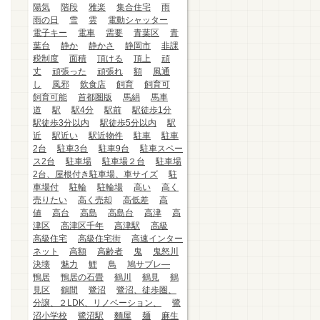
陽気
階段
雅楽
集合住宅
雨
雨の日
雪
雲
電動シャッター
電子キー
電車
需要
青葉区
青
葉台
静か
静かさ
静岡市
非課
税制度
面積
頂ける
頂上
頑
丈
頑張った
頑張れ
額
風通
し
風邪
飲食店
飼育
飼育可
飼育可能
首都圏版
馬絹
馬車
道
駅
駅4分
駅前
駅徒歩1分
駅徒歩3分以内
駅徒歩5分以内
駅
近
駅近い
駅近物件
駐車
駐車
2台
駐車3台
駐車9台
駐車スペー
ス2台
駐車場
駐車場２台
駐車場
2台、屋根付き駐車場、車サイズ
駐
車場付
駐輪
駐輪場
高い
高く
売りたい
高く売却
高低差
高
値
高台
高島
高島台
高津
高
津区
高津区千年
高津駅
高級
高級住宅
高級住宅街
高速インター
ネット
高額
高齢者
鬼
鬼怒川
決壊
魅力
鯉
鳥
鳩サブレ―
鴨居
鴨居の石畳
鶴川
鶴見
鶴
見区
鶴間
鷺沼
鷺沼、徒歩圏、
分譲、２LDK、リノベーション、
鷺
沼小学校
鷺沼駅
麵屋
麺
麻生