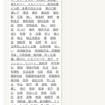
ィ、９１．２６㎡、４LDK、角部屋、
東京タワー、スカイツリー、新宿高層
ビル群、多摩川花火大会
溝の口駅
激レア
濁流
瀬谷
瀬谷区
瀬谷
駅
災害
無し
無垢材
無料
無
料査定
無料相談
無料見積
焼
肉
照明
照明器具
熱い
熱中
症
片づけ
物件
物件不足
物件
紹介
特典
犬
犬蔵
狩り
独り
身
独立
独立洗面台
猫
猫相
談
猫飼育
猿
玄関
率
玉川
王禅寺ふるさと公園
王禅寺東
珍し
い
現地販売会
現地販売会、田園都
市線、小田急線、南武線、向ヶ丘遊
園、溝の口、たまプラーザ、登戸、マ
ンション、リゾート、国府津
琴平神
社
環境
環状4号線
生活
生活
利便性
生活至便
生田
用賀
田
園都市線
田園都市線利用
田園都市
線沿線
田奈
由比ガ浜
申し込
み
申込
留守
畳
病気
病院
癒し
発行
発表
発達
登戸
登
記
白鳥
百合ヶ丘
皆様
目黒
区
直売
直撃
相場
相模湾
相
談
相鉄線、鶴ヶ峰、徒歩圏内、ファ