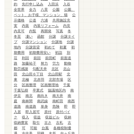
約
先行申し込み
入田浜
入谷
全世界
全力
八景
公園
公園、
ペット、お子様、マンション、猫
公
示価格
公道
六浦
共用施設充
実
内装
内装リフォーム
内見
内見可
内覧
再開発
写真
冬
冬至
凄い
函館
分譲
分譲タイ
プ
分譲マンション
分譲地
分譲
地内
分譲賃貸
初めて
初夏
初
期費用
初期費用安い
初詣
別
荘
利回
前回
前田町
前面道
路
加藤祐子
努力
労力
動物
勤労感謝
勾配天井
北区
北山
田
北山田６丁目
北山田駅
北
東
北極
北赤羽
北部市場
区
分
区画整理
区画整理地
千葉
千葉弘樹
卒業式
協議地区内
南
伊豆
南北
南向き
南大井
南
庭
南林間
南武線
南町田
南西
道路
南道路
単身
危険
即
即
入居
即入居可
原付
原付バイ
ク
収入
収益
収益ビル
収納
収納豊富
取引
古さ
古札
古
都
可
可能
台風
各種税制優
遇
吉佐美
同棲
名所
向ヶ丘遊