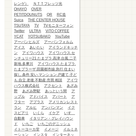
レンゲ）
ＮＴＴフレッツ光
OHAYO
OVER
PETITDOUNUTS
QR
RC造
Suica
THE CENTER HOUSE
TSUTAYA
TV
TVモニターフォン
Twitter
ULTRA
ViTO COFFEE
YCAT
YOTSUBAKO
YouTube
アーバンヒルズ
アーバンフォルム
アイス
あいたい
アイランドキッチ
ン
アイワハウス
アイワハウス.セ
ンチュリー21.たまプラ.高津.台風.二子
新地.多摩川
アイワハウス.たまプラ.
たまプラーザ.田園都市線.急行.住まい
探し.条件.安い.マンション.戸建て.子ど
も.自立.老後.不動産.売買.相談
アイワ
ハウス株式会社
アクセント
あざみ
野
あざみ野駅
あっという間
ア
ップル
アドバイス
アパート
ア
フター
アプラス
アメリカンレスト
ラン
アルヒ
アンパンマン
イク
スピアリ
いくら
イケア
いすゞ
自動車
イタリアン・グレイハウン
ド
いちご
いちごのデニッシュ
イトーヨーカ堂
イメージ
イルミネ
ーション
インスタ
インターネッ