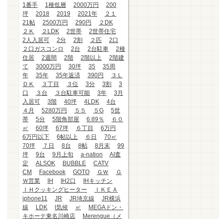
1番手
1種低層
2000万円
200
坪
2018
2019
2021年
２１
21帖
2500万円
290円
２DK
２Ｋ
２LDK
2世帯
2世帯住宅
2人入居可
2分
2割
２匹
2口
２口ガスコンロ
2台
2台駐車
2種
住居
2週間
2階
2階以上
2階建
て
3000万円
30坪
35
35周
年
35年
35年返済
390円
３Ｌ
ＤＫ
３丁目
３位
3分
3割
3
口
３台
３台駐車可能
3年
3月
入居可
3階
40坪
4LDK
4台
４月
5280万円
５５
５G
5世
帯
5分
5階角部屋
6.89％
６０
㎡
60坪
67坪
６丁目
6万円
6万円以下
6帖以上
６日
70㎡
70坪
７日
8台
8帖
8月末
99
坪
9台
9月上旬
a-nation
AI査
定
ALSOK
BUBBLE
CATV
CM
Facebook
GOTO
ＧＷ
Ｇ
Ｗ営業
IH
IH2口
IHキッチン
ＩＨクッキングヒーター
ＩＫＥＡ
iphone11
JR
JR埼京線
JR横浜
線
LDK
l気候
㎡
MEGAドン・
キホーテ東名川崎店
Merengue（メ