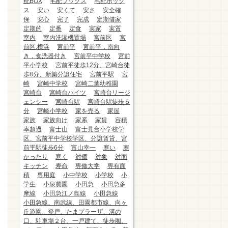
配BOX
宅配ブックス
宅配ボック
ス
安い
安くて
安さ
安全確
保
安心
完了
完成
定期借家
定期的
定番
定食
実家
実質
室内
室内洗濯機置場
宮前区
宮
前区.横浜
宮前平
宮前平，南向
き，食洗器付き
宮前平中学校
宮前
平小学校
宮前平徒歩12分、宮崎台徒
歩8分、新築分譲住宅
宮前平駅
宮
崎
宮崎中学校
宮崎二葉幼稚園
宮崎台
宮崎台ハイツ
宮崎台リージ
ェンシー
宮崎台駅
宮崎台駅徒歩５
分
宮崎小学校
家を売る
家屋
家族
家族向け
家系
家賃
容積
率超過
富士山
富士見台小学校学
区、宮前平中学校学区、分譲賃貸、宮
前平駅徒歩6分
富山幸一
寒い
寒
かったり
寒く
対価
対象
対面
キッチン
寿命
専修大学
専有面
積
専用庭
小中学校
小学校
小
学生
小泉農園
小田急
小田急多
摩線
小田急江ノ島線
小田急線
小田急線、南武線、田園都市線、向ヶ
丘遊園、登戸、たまプラーザ、溝の
口、駐車場２台、一戸建て、徒歩圏、