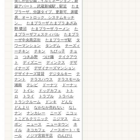
美しが丘公園，イルミネーション，新
築アパート，武蔵新城駅，駅近
たま
プラーザ、分譲タイプ、更新可、床暖
房、オートロック、システムキッチ
ン、
たまプラーザ.たまプラ.あざみ
野.鷺沼
たまプラーザ.ラーメン
た
まプラーザフェスティバル
たまプラ
ーザ中央商店街
たまプラーザ駅
タ
ワーマンション
タンデム
チーズィ
ーチキン
チキン
ちびっ子
チョ
コ
つきみ野
つけ麺
テイクアウ
ト
ディズニー
ディンクス
デザ
イナーズ
デザイナーズマンション
デザイナーズ賃貸
デジタルキー
テ
ナント
テラスハウス
テラスモール
湘南
テレビ
ドーナツ
ドーナッ
ツ
トイレ
ドッグカフェ
トト
ロ
トライ
トラブル
トラベル
トランクルーム
ドンキ
どんな
どんより
なかなか売れない
なし
ナン
ナンカレー
ニーズ
ニコッ
トこどもクリニック
ニジマス
ニッ
ポン
ニュース
ニュータウン
ネ
イル
ネコカフェ
ノースポート・モ
ール
ノジマ宮前平店
のんびり