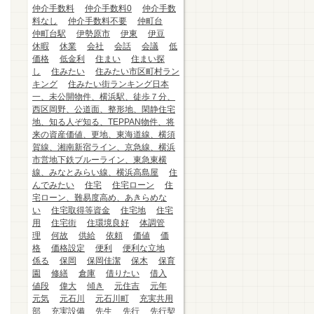
仲介手数料
仲介手数料0
仲介手数
料なし
仲介手数料不要
仲町台
仲町台駅
伊勢原市
伊東
伊豆
休暇
休業
会社
会話
会議
低
価格
低金利
住まい
住まい探
し
住みたい
住みたい市区町村ラン
キング
住みたい街ランキング日本
一、未公開物件、横浜駅、徒歩７分、
西区岡野、公道面、整形地、閑静住宅
地、知る人ぞ知る、TEPPAN物件、将
来の資産価値、更地、東海道線、横須
賀線、湘南新宿ライン、京急線、横浜
市営地下鉄ブルーライン、東急東横
線、みなとみらい線、横浜高島屋
住
んでみたい
住宅
住宅ローン
住
宅ローン、難易度高め、あきらめな
い
住宅取得等資金
住宅地
住宅
用
住宅街
住環境良好
体調管
理
何故
供給
依頼
価値
価
格
価格設定
便利
便利な立地
係る
保岡
保岡佳潔
保木
保育
園
修繕
倉庫
借りたい
借入
値段
偉大
傾き
元住吉
元年
元気
元石川
元石川町
充実共用
部
充実設備
先生
先行
先行契