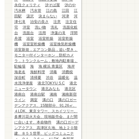
永住クォリティ
汐そば屋
汐のや
汚水桝
汚水管
江の島
江田
江
田駅
汲沢
決まらない
河津
河
津七滝
治安の良さ
注意
注文住
宅
洋室
洗い物
洗礼
洗面化粧
台
洗面台
活用
浄蓮の滝
浮間
舟渡
浴室
浴室乾燥
浴室乾燥
機
浴室室乾燥機
浴室換気乾燥機
浴室新規，エアコン新品，追い焚き，
モニター付インターホン，防犯カメ
ラ，トランクルーム，敷地内駐車場，
駐輪場
海
海.横浜.青葉区
海岸
海老名
海鮮料理
消毒
消費税
深谷町
清掃夏
渋谷
温暖化
温
水洗浄便座
港北TOKYU S.C
港北
ニュータウン
港北みなも
港北区
港南台
港南台駅
湘南
湘南新宿
ライン
満室
溝の口
溝の口ガー
デンアクアス、15階部分、91.26㎡、
４LDK、東京タワー、スカイツリー、
多摩川花火大会、現地販売会、まだ間
に合います、本命物件
溝の口ガーデ
ンアクアス、高津区久地、地上２０階
建、８５５世帯、ビッグコミュニテ