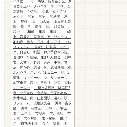
バス便、
小田急線、新百合ケ丘、新
百合ヶ丘パークハウス、３ＬＤＫ、分
譲賃貸
小野町
小鹿
少年野球
尽くす
居宅
居室
居酒屋
屋
上
屋外
山
山の日
山田富士公
園
島 孝
島孝
嵐
川口徹
川
和台
川和町
川崎
川崎市
川崎
市、宮前区、東有馬、アイワハウス、
不動産、購入、戸建、中古戸建、フル
リフォーム、2階建、駐車場、リビン
グ、日当り、眺望、仲介手数料不要、
住宅ローン控除、住まい給付金
川崎
市、宮前区、野川、戸建、中古、鷺
沼、梶が谷、武蔵小杉、武蔵新城、積
水ハウス、スカイバルコニー、庭、2
階建、リノベーション、リフォーム、
地下車庫、高台、日当り、眺望、電動
シャッター
川崎市多摩区、駐車場2
台、小田急線、南武線、田園都市線、
大井町線、向ヶ丘遊園駅、溝の口駅、
リフォーム、現地販売会
川崎市宮前
区
川崎市高津区
工事
工事現
場
工務店
市が尾
市が尾駅
市
ヶ尾
市ケ尾町
市ヶ尾駅
市バ
ス
市営地下鉄
希望
幅員
平