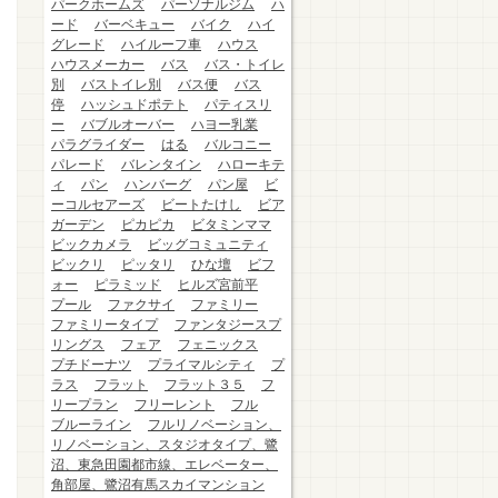
パークホームズ
パーソナルジム
ハ
ード
バーベキュー
バイク
ハイ
グレード
ハイルーフ車
ハウス
ハウスメーカー
バス
バス・トイレ
別
バストイレ別
バス便
バス
停
ハッシュドポテト
パティスリ
ー
バブルオーバー
ハヨー乳業
パラグライダー
はる
バルコニー
パレード
バレンタイン
ハローキテ
ィ
パン
ハンバーグ
パン屋
ビ
ーコルセアーズ
ビートたけし
ビア
ガーデン
ピカピカ
ビタミンママ
ビックカメラ
ビッグコミュニティ
ビックリ
ピッタリ
ひな壇
ビフ
ォー
ピラミッド
ヒルズ宮前平
プール
ファクサイ
ファミリー
ファミリータイプ
ファンタジースプ
リングス
フェア
フェニックス
プチドーナツ
プライマルシティ
プ
ラス
フラット
フラット３５
フ
リープラン
フリーレント
フル
ブルーライン
フルリノベーション、
リノベーション、スタジオタイプ、鷺
沼、東急田園都市線、エレベーター、
角部屋、鷺沼有馬スカイマンション