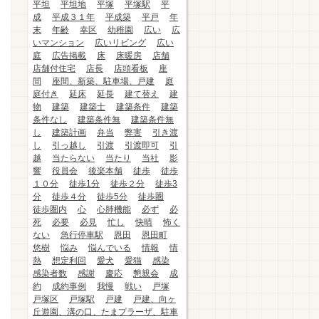
平坦
平坦地
平塚
平塚駅
平
成
平成３１年
平成築
平戸
年
末
年齢
幸区
幼稚園
広い
広
いマンション
広いリビング
広い
庭
広告掲載
床
床暖房
店舗
店舗付住宅
店長
店頭看板
座
間
座間、新築、駐車場、戸建
庭
庭付き
延床
延長
建て替え
建
物
建築
建築士
建築条件
建築
条件なし
建築条件無
建築条件無
し
建築計画
弁当
弊害
引き渡
し
引っ越し
引渡
引渡即可
引
越
当たらない
当たり
当社
影
響
役員会
後楽本舗
徒歩
徒歩
１０分
徒歩1分
徒歩２分
徒歩3
分
徒歩４分
徒歩5分
徒歩圏
徒歩圏内
心
心肺機能
必ず
必
死
必要
必見
忙し
快晴
怖く
ない
急行停車駅
恩田
恩田町
悠樹
悩み
悩んでいる
情報
情
熱
想定利回
愛犬
愛猫
感染
感染者数
感謝
慶応
懇親会
成
約
成約事例
我慢
戦い
戸塚
戸塚区
戸塚駅
戸建
戸建、向ヶ
丘遊園、溝の口、たまプラーザ、駐車