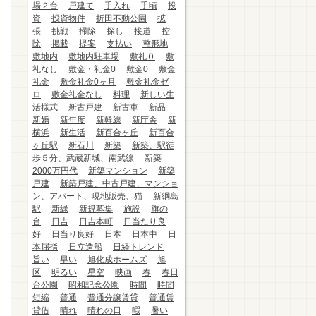
場２台
戸建て
手入れ
手頃
投
資
投資物件
折田不動公園
拡
張
挑戦
掃除
探し
接道
控
除
掲載
提案
支払い
整形地
敷地内
敷地内駐車場
敷礼０
敷
礼なし
敷金・礼金0
敷金0
敷金
礼金
敷金礼金0ヶ月
敷金礼金ゼ
ロ
敷金礼金なし
料理
新しい生
活様式
新古戸建
新古車
新品
新婚
新年度
新幹線
新庁舎
新
横浜
新生活
新百合ヶ丘
新百合
ヶ丘駅
新石川
新築
新築、駅徒
歩５分、武蔵新城、南武線
新築
2000万円代
新築マンション
新築
戸建
新築戸建、中古戸建、マンショ
ン、アパート、現地販売、猫
新綱島
駅
新緑
新規募集
施設
旗の
台
日吉
日吉本町
日当たり良
好
日当り良好
日本
日本中
日
本屈指
日立造船
日経トレンド
旨い
早い
旭化成ホームズ
旭
区
明るい
星空
映画
春
春日
台公園
昭和記念公園
時間
時間
短縮
普通
普通分譲賃貸
普通賃
貸借
晴れ
晴れの日
暇
暑い