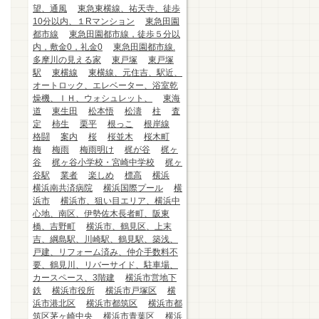
望、通風
東急東横線、祐天寺、徒歩
10分以内、１Rマンション
東急田園
都市線
東急田園都市線，徒歩５分以
内，敷金0，礼金0
東急田園都市線.
多摩川の見える家
東戸塚
東戸塚
駅
東横線
東横線、元住吉、駅近、
オートロック、エレベーター、浴室乾
燥機、ＩＨ、ウォシュレット、
東海
道
東生田
松本悟
松濤
柱
査
定
柿生
栗平
根っこ
根岸線
格闘
案内
桜
桜並木
桜木町
梅
梅雨
梅雨明け
梶が谷
梶ヶ
谷
梶ヶ谷小学校・宮崎中学校
梶ヶ
谷駅
業者
楽しめ
標高
横浜
横浜南共済病院
横浜国際プール
横
浜市
横浜市、狙い目エリア、横浜中
心地、南区、伊勢佐木長者町、阪東
橋、吉野町
横浜市、鶴見区、上末
吉、綱島駅、川崎駅、鶴見駅、築浅、
戸建、リフォーム済み、仲介手数料不
要、鶴見川、リバーサイド、駐車場、
カースペース、3階建
横浜市営地下
鉄
横浜市役所
横浜市戸塚区
横
浜市港北区
横浜市都筑区
横浜市都
筑区茅ヶ崎中央
横浜市青葉区
横浜