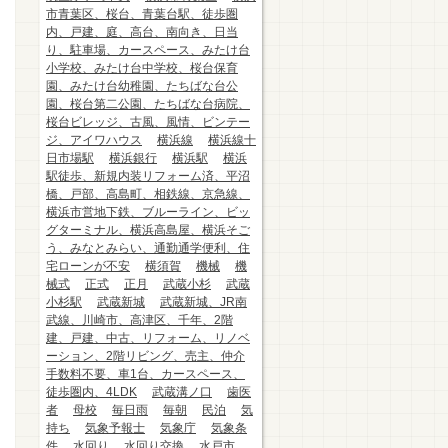
市青葉区、桜台、青葉台駅、徒歩圏
内、戸建、庭、高台、南向き、日当
り、駐車場、カースペース、みたけ台
小学校、みたけ台中学校、桜台保育
園、みたけ台幼稚園、たちばな台公
園、桜台第二公園、たちばな台病院、
桜台ビレッジ、古風、風情、ビンテー
ジ、アイワハウス
横浜線
横浜線十
日市場駅
横浜銀行
横浜駅
横浜
駅徒歩、新規内装リフォーム済、平沼
橋、戸部、高島町、相鉄線、京急線、
横浜市営地下鉄、ブルーライン、ビッ
グターミナル、横浜高島屋、横浜そご
う、みなとみらい、通勤通学便利、住
宅ローンが不安
横須賀
機械
機
械式
正式
正月
武蔵小杉
武蔵
小杉駅
武蔵新城
武蔵新城、JR南
武線、川崎市、高津区、千年、2階
建、戸建、中古、リフォーム、リノベ
ーション、2階リビング、売主、仲介
手数料不要、車1台、カースペース、
徒歩圏内、4LDK
武蔵溝ノ口
歯医
者
母校
毎日雨
毎朝
民泊
気
持ち
気象予報士
気象庁
気象条
件
水回り
水回り交換
水戸市