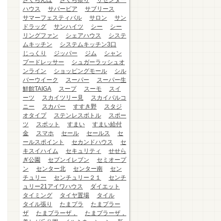
さくらんぼ
さくら祭り
ザセンター
ハウス
サバービア
サブリース
サマーフェスティバル
サロン
サン
ドラッグ
サンハイツ
シー
シー
リングファン
シェアハウス
システ
ムキッチン
システムキッチン3口
じっくり
ジッパー
ジム
シャン
プードレッサー
シュガーラッシュオ
ンライン
ショッピングモール
シル
バーウイーク
スーパー
スーパー生
鮮館TAIGA
スープ
スーモ
スイ
ーツ
スカイツリー見
スカイバルコ
ニー
スカパー
すすき野
スタジ
オタイプ
ステンレスボトル
スポー
ツ
スポット
すまい
すまい給付
金
スマホ
セール
セールス
セ
ールスポイント
セカンドハウス
セ
キスイハイム
セキュリティ
せせら
ぎ公園
セブンイレブン
セミオープ
ン
センター北
センター南
セン
チュリー
センチュリー２１
センチ
ュリー21アイワハウス
ダイエット
タイミング
タイヤ置場
タイル
タイル張り
たまプラ
たまプラー
ザ
たまプラーザ，
たまプラーザ，