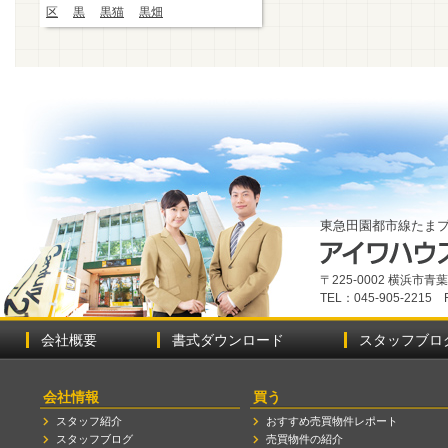
区
黒
黒猫
黒畑
東急田園都市線たま
〒225-0002 横浜市
TEL：045-905-2215 
会社概要
書式ダウンロード
スタッフブロ
会社情報
買う
スタッフ紹介
おすすめ売買物件レポート
スタッフブログ
売買物件の紹介