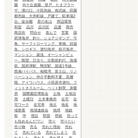
園
向ケ丘遊園、登戸、たまプラー
ザ、溝の口、小田急線、南武線、田園
都市線、大井町線、戸建て、駐車場2
台、徒歩圏
君の名は
周辺環境
和室
品川
品川区
品濃
商売
商店街
問合せ
喜んで
営業
国
府津海岸、釣り、ショアジギング、弓
角、サーフトローリング、青物、回遊
魚、シロギス、酒匂海岸、前川海岸、
マンション、築浅、オーシャンビュ
ー、眺望、日当り、出勤前釣行、漁場
前、国府津駅、鴨宮駅、国道1号線、
西湘バイパス、相模湾、富士山、リノ
ベーション、仲介手数料不要、高層
階、アイワハウス、小田原市酒匂、フ
ィットネスルーム、ペット飼育、床暖
房
国際園芸博覧会
土地
土地活
用
土曜日
土木事務所
在宅
在
宅ワーク
在宅率
地元
地名
地
域密着
地域連絡会
地球
地鎮
祭
坪
埋設
堅固
壁紙
売って
も住めるんだワン
売り
売りたい
売り物
売る
売れた理由
売れ
て
売れている
売れてしまう
売