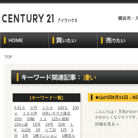
横浜市・
TOP
凄い
★山の日8月11日→9
[キーワード一覧]
0.41％
０円
１０％
100％
100
こんにちは！ 天気がおかし
㎡
１００坪
109シネマズ港北
がおかしくなりそうです。
10分
10帖
１２
125㎡規制
詳細を見る »
150㎡超
15号
19号
1DK
１
K
1LDK
1R
１丁目
1円
1
分
1年
1棟マンション
1棟売り