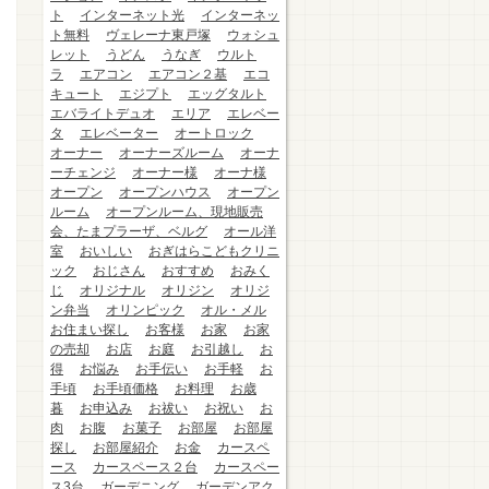
ト
インターネット光
インターネッ
ト無料
ヴェレーナ東戸塚
ウォシュ
レット
うどん
うなぎ
ウルト
ラ
エアコン
エアコン２基
エコ
キュート
エジプト
エッグタルト
エバライトデュオ
エリア
エレベー
タ
エレベーター
オートロック
オーナー
オーナーズルーム
オーナ
ーチェンジ
オーナー様
オーナ様
オープン
オープンハウス
オープン
ルーム
オープンルーム、現地販売
会、たまプラーザ、ベルグ
オール洋
室
おいしい
おぎはらこどもクリニ
ック
おじさん
おすすめ
おみく
じ
オリジナル
オリジン
オリジ
ン弁当
オリンピック
オル・メル
お住まい探し
お客様
お家
お家
の売却
お店
お庭
お引越し
お
得
お悩み
お手伝い
お手軽
お
手頃
お手頃価格
お料理
お歳
暮
お申込み
お祓い
お祝い
お
肉
お腹
お菓子
お部屋
お部屋
探し
お部屋紹介
お金
カースペ
ース
カースペース２台
カースペー
ス3台
ガーデニング
ガーデンアク