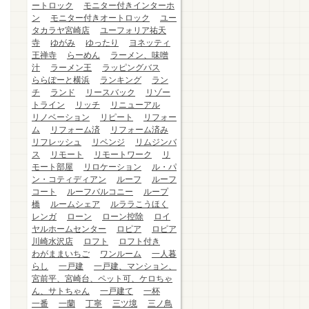
ートロック
モニター付きインターホ
ン
モニター付きオートロック
ユー
タカラヤ宮崎店
ユーフォリア祐天
寺
ゆがみ
ゆったり
ヨネッティ
王禅寺
らーめん
ラーメン、味噌
汁
ラーメン王
ラッピングバス
ららぽーと横浜
ランキング
ラン
チ
ランド
リースバック
リゾー
トライン
リッチ
リニューアル
リノベーション
リピート
リフォー
ム
リフォーム済
リフォーム済み
リフレッシュ
リベンジ
リムジンバ
ス
リモート
リモートワーク
リ
モート部屋
リロケーション
ル・パ
ン・コティディアン
ルーフ
ルーフ
コート
ルーフバルコニー
ループ
橋
ルームシェア
ルララこうほく
レンガ
ローン
ローン控除
ロイ
ヤルホームセンター
ロピア
ロピア
川崎水沢店
ロフト
ロフト付き
わがままいちご
ワンルーム
一人暮
らし
一戸建
一戸建、マンション、
宮前平、宮崎台、ペット可、ケロちゃ
ん、サトちゃん
一戸建て
一杯
一番
一蘭
丁寧
三ツ境
三ノ鳥