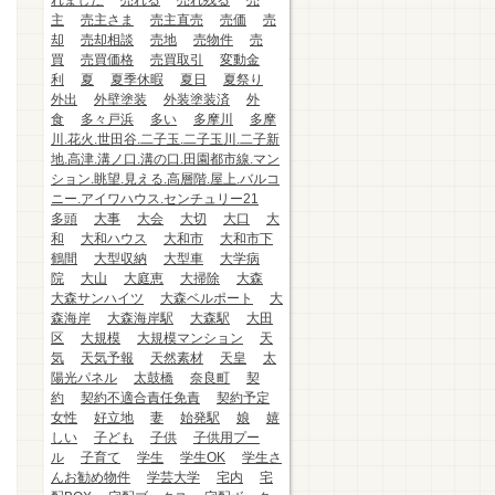
れました
売れる
売れ残る
売
主
売主さま
売主直売
売価
売
却
売却相談
売地
売物件
売
買
売買価格
売買取引
変動金
利
夏
夏季休暇
夏日
夏祭り
外出
外壁塗装
外装塗装済
外
食
多々戸浜
多い
多摩川
多摩
川.花火.世田谷.二子玉.二子玉川.二子新
地.高津.溝ノ口.溝の口.田園都市線.マン
ション.眺望.見える.高層階.屋上.バルコ
ニー.アイワハウス.センチュリー21
多頭
大事
大会
大切
大口
大
和
大和ハウス
大和市
大和市下
鶴間
大型収納
大型車
大学病
院
大山
大庭恵
大掃除
大森
大森サンハイツ
大森ベルポート
大
森海岸
大森海岸駅
大森駅
大田
区
大規模
大規模マンション
天
気
天気予報
天然素材
天皇
太
陽光パネル
太鼓橋
奈良町
契
約
契約不適合責任免責
契約予定
女性
好立地
妻
始発駅
娘
嬉
しい
子ども
子供
子供用プー
ル
子育て
学生
学生OK
学生さ
んお勧め物件
学芸大学
宅内
宅