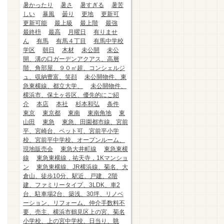
暑かったり
暑さ
暑すぎる
暑苦
しい
暴風
曇り
更地
更新可
更新可能
最上級
最上階
最強
最終枡
最高
月曜日
有りませ
ん
有馬
有馬４丁目
有馬中学校
学区
朝日
木材
未公開
未公
開、溝の口ガーデンアクアス、高層
階、角部屋、９０㎡超、コンシェルジ
ュ、収納豊富、笑顔
未公開物件、東
急東横線、都立大学、
未公開物件、
横浜市、保土ヶ谷区、優先的にご紹
介
本店
本社
杉本和弘
条件
東京
東京都
東南
東南角地
東
山田
東急
東急、田園都市線、宮前
平、宮崎台、ペット可、宮前平小学
校、宮前平中学校、オープンルーム、
現地販売会
東急大井町線
東急東横
線
東急東横線，祐天寺，1Kマンショ
ン
東急東横線、JR横浜線、菊名、大
倉山、徒歩10分、駅近、戸建、2階
建、ファミリータイプ、3LDK、車2
台、駐車場2台、築浅、30坪、リノベ
ーション、リフォーム、仲介手数料不
要、売主、横浜市鶴見区上の宮、菊名
小学校、上の宮中学校、日当り、眺