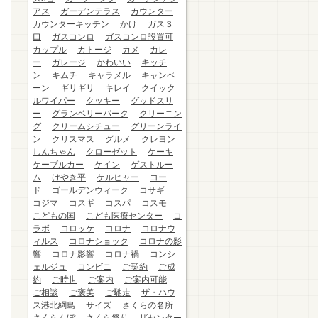
アス
ガーデンテラス
カウンター
カウンターキッチン
かけ
ガス３
口
ガスコンロ
ガスコンロ設置可
カップル
カトージ
カメ
カレ
ー
ガレージ
かわいい
キッチ
ン
キムチ
キャラメル
キャンペ
ーン
ギリギリ
キレイ
クイック
ルワイパー
クッキー
グッドスリ
ー
グランベリーパーク
クリーニン
グ
クリームシチュー
グリーンライ
ン
クリスマス
グルメ
クレヨン
しんちゃん
クローゼット
ケーキ
ケーブルカー
ケイン
ゲストルー
ム
けやき平
ケルヒャー
コー
ド
ゴールデンウィーク
コサギ
コジマ
コスギ
コスパ
コスモ
こどもの国
こども医療センター
コ
ラボ
コロッケ
コロナ
コロナウ
ィルス
コロナショック
コロナの影
響
コロナ影響
コロナ禍
コンシ
ェルジュ
コンビニ
ご契約
ご成
約
ご時世
ご案内
ご案内可能
ご相談
ご褒美
ご馳走
ザ・ハウ
ス港北綱島
サイズ
さくらの名所