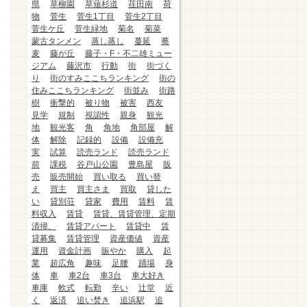
県
草柳園
草薙杉道
荏田南
荷
物
菅生
菅生1丁目
菅生2丁目
菅生ケ丘
菅生緑地
菊名
菊菜
蒙古タンメン
蒸し蒸し
蔓延
蕎
麦
藤が丘
藤子・F・不二雄ミュー
ジアム
藤沢市
行動
街
街づく
り
街のすみここちランキング
街の
住みここちランキング
街並み
街路
樹
衝撃的
被り物
被害
西友
見学
規制
視認性
親身
観光
地
観光客
角
角地
角部屋
解
体
解除
記録的
設備
設備充
実
試算
読売ランド
読売ランド
前
課税
谷戸山公園
豊島屋
販
売
販売開始
買い取る
買い替
え
買主
買主さま
買取
貸した
い
貸別荘
貸家
費用
賃料
賃
料収入
賃貸
賃貸、賃貸管理、定期
清掃、
賃貸アパート
賃貸中
賃
貸募集
賃貸管理
資産価値
資産
運用
資金計画
賑やか
購入
起
業
超広角
趣味
足腰
踊場
身
体
車
車2台
車3台
車大好き
車庫
軟式
転勤
辛い
辻堂
近
く
返済
追い焚き
追浜駅
追