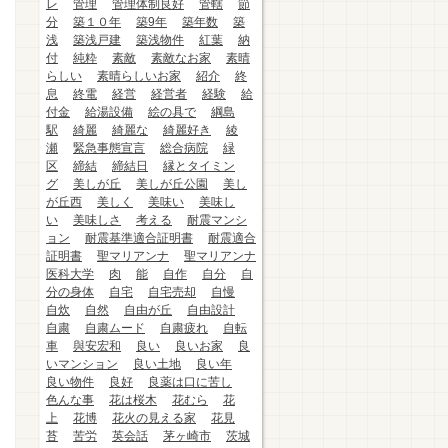
レ
管理
管理体制良好
管轄
節
分
築１０年
築9年
築年数
築
浅
築浅戸建
築浅物件
紅葉
納
付
純粋
素敵
素敵なお家
素晴
らしい
素晴らしいお家
紹介
終
息
終電
経営
経営者
経験
給
付金
給湯設備
絵の具で
綱島
駅
綺麗
綺麗な
綺麗好き
綾
瀬
緊急事態宣言
総合病院
緑
区
締結
締結日
縁とタイミン
グ
美しが丘
美しが丘公園
美し
が丘西
美しく
美味い
美味し
い
美味しさ
考える
耐震マンシ
ョン
耐震基準適合証明書
耐震適合
証明書
聖マリアンナ
聖マリアンナ
医科大学
肉
能
自作
自分
自
分の身体
自宅
自宅売却
自慢
自炊
自然
自由が丘
自由設計
自粛
自粛ムード
自粛疲れ
自転
車
與安宏和
良い
良いお家
良
いマンション
良い土地
良い年
良い物件
良好
良薬は口に苦し
色んな事
花は桜木
花むら
花
上
花博
花火の見える家
花見
苔
苦労
英会話
茅ヶ崎市
茨城