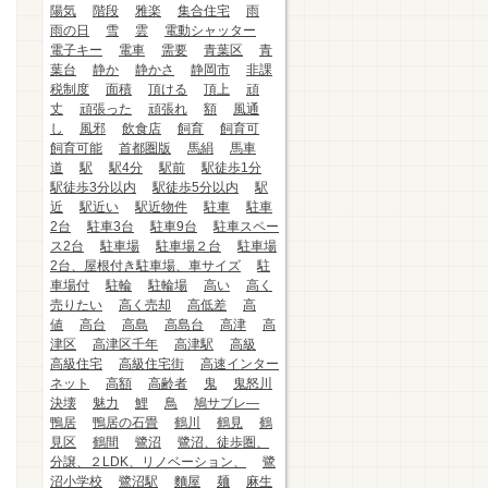
陽気
階段
雅楽
集合住宅
雨
雨の日
雪
雲
電動シャッター
電子キー
電車
需要
青葉区
青
葉台
静か
静かさ
静岡市
非課
税制度
面積
頂ける
頂上
頑
丈
頑張った
頑張れ
額
風通
し
風邪
飲食店
飼育
飼育可
飼育可能
首都圏版
馬絹
馬車
道
駅
駅4分
駅前
駅徒歩1分
駅徒歩3分以内
駅徒歩5分以内
駅
近
駅近い
駅近物件
駐車
駐車
2台
駐車3台
駐車9台
駐車スペー
ス2台
駐車場
駐車場２台
駐車場
2台、屋根付き駐車場、車サイズ
駐
車場付
駐輪
駐輪場
高い
高く
売りたい
高く売却
高低差
高
値
高台
高島
高島台
高津
高
津区
高津区千年
高津駅
高級
高級住宅
高級住宅街
高速インター
ネット
高額
高齢者
鬼
鬼怒川
決壊
魅力
鯉
鳥
鳩サブレ―
鴨居
鴨居の石畳
鶴川
鶴見
鶴
見区
鶴間
鷺沼
鷺沼、徒歩圏、
分譲、２LDK、リノベーション、
鷺
沼小学校
鷺沼駅
麵屋
麺
麻生