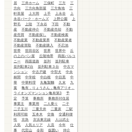
居
三井ホーム
三保町
三方
三
方向
三方向角部屋
三方角地
三
軒茶屋
上大岡
上手
上永谷
上
永谷パーク・ホームズ
上野公園
上
野毛
上陸
下永谷
下田
不動
産
不動産仲介
不動産売却
不動
産売買
不動産探し
不動産検索
不動産業
不動産業界
不動産業者
不動産買取
不動産購入
不忍池
世帯
世田谷区
世界
世界中
丘
の上のパン屋
丘陵地帯
両面バルコ
ニー
両面道路
並列
並列駐車
並列駐車2台
並列駐車３台
中古マ
ンション
中古戸建
中型犬
中央
林間
中学校
中白根
中目黒
中
華
中華料理
丸亀製麵
久末
九
葉
亀有，りょうさん，亀有アリオ，
ライオンズマンション亀有第3
予
定
予算
事務所
事務所付住居
事業主
事業用
二人乗り
二子
二子玉川
二重天井
二重床
二駅
利用可能
五本木
交換
交通利便
性
京急
京浜東北線
人は武士
人気
人気エリア
人流
今年
仕
事
代官山
令和
仮囲い
仲介