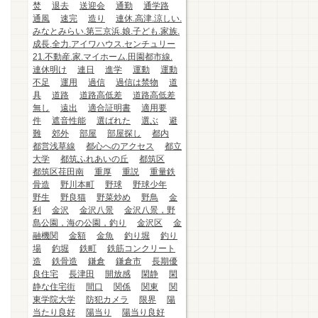
焚
退去
送迎会
通勤
通学路
通風
速完
造り
連休.高津.涼しい.
みなとみらい.第三京浜.娘.子ども.家族.
成長.全力.アイワハウス.センチュリー
21.不動産.家.マイホーム.田園都市線.
連休明け
連日
進学
運動
運動
不足
運用
過信
過信は禁物
道
具
道路
道路高低差
道路高低差
無し
遠出
適合証明書
適用要
件
遮音性能
選ばれた
選ぶ
避
難
郊外
部屋
部屋探し
都内
都営浅草線
都心へのアクセス
都立
大学
都筑ふれあいの丘
都筑区
都筑区荏田南
重厚
重説
重量鉄
骨造
野川本町
野球
野球少年
野生
野良猫
野菜炒め
野鳥
金
利
金沢
金沢八景
金沢八景，野
島公園，海の公園，釣り
金沢区
金
融機関
金額
金魚
釣り堀
釣り
場
釣堀
鉄町
鉄筋コンクリート
造
鉄骨造
鎌倉
鎌倉市
長期優
良住宅
長津田
開放感
閑静
閑
静な住宅街
間口
関係
関東
関
東学院大学
防犯カメラ
限界
陽
当たり良好
陽当り
陽当り良好