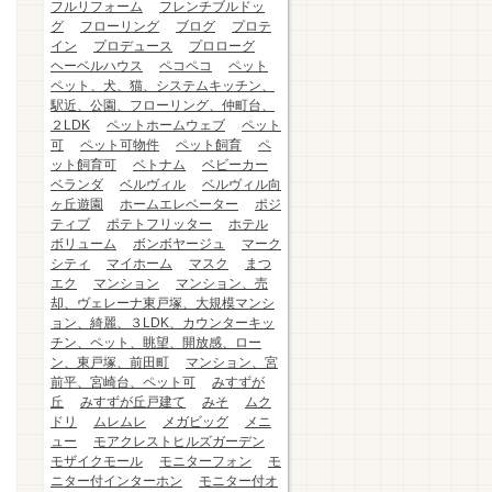
フルリフォーム
フレンチブルドッ
グ
フローリング
ブログ
プロテ
イン
プロデュース
プロローグ
ヘーベルハウス
ペコペコ
ペット
ペット、犬、猫、システムキッチン、
駅近、公園、フローリング、仲町台、
２LDK
ペットホームウェブ
ペット
可
ペット可物件
ペット飼育
ペ
ット飼育可
ベトナム
ベビーカー
ベランダ
ベルヴィル
ベルヴィル向
ヶ丘遊園
ホームエレベーター
ポジ
ティブ
ポテトフリッター
ホテル
ボリューム
ボンボヤージュ
マーク
シティ
マイホーム
マスク
まつ
エク
マンション
マンション、売
却、ヴェレーナ東戸塚、大規模マンシ
ョン、綺麗、３LDK、カウンターキッ
チン、ペット、眺望、開放感、ロー
ン、東戸塚、前田町
マンション、宮
前平、宮崎台、ペット可
みすずが
丘
みすずが丘戸建て
みそ
ムク
ドリ
ムレムレ
メガビッグ
メニ
ュー
モアクレストヒルズガーデン
モザイクモール
モニターフォン
モ
ニター付インターホン
モニター付オ