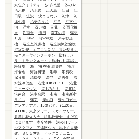
永住クォリティ
汐そば屋
汐のや
汚水桝
汚水管
江の島
江田
江
田駅
汲沢
決まらない
河津
河
津七滝
治安の良さ
注意
注文住
宅
洋室
洗い物
洗礼
洗面化粧
台
洗面台
活用
浄蓮の滝
浮間
舟渡
浴室
浴室乾燥
浴室乾燥
機
浴室室乾燥機
浴室換気乾燥機
浴室新規，エアコン新品，追い焚き，
モニター付インターホン，防犯カメ
ラ，トランクルーム，敷地内駐車場，
駐輪場
海
海.横浜.青葉区
海岸
海老名
海鮮料理
消毒
消費税
深谷町
清掃夏
渋谷
温暖化
温
水洗浄便座
港北TOKYU S.C
港北
ニュータウン
港北みなも
港北区
港南台
港南台駅
湘南
湘南新宿
ライン
満室
溝の口
溝の口ガー
デンアクアス、15階部分、91.26㎡、
４LDK、東京タワー、スカイツリー、
多摩川花火大会、現地販売会、まだ間
に合います、本命物件
溝の口ガーデ
ンアクアス、高津区久地、地上２０階
建、８５５世帯、ビッグコミュニテ