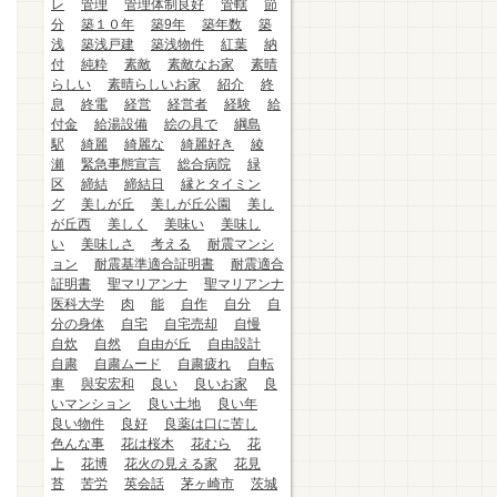
レ
管理
管理体制良好
管轄
節
分
築１０年
築9年
築年数
築
浅
築浅戸建
築浅物件
紅葉
納
付
純粋
素敵
素敵なお家
素晴
らしい
素晴らしいお家
紹介
終
息
終電
経営
経営者
経験
給
付金
給湯設備
絵の具で
綱島
駅
綺麗
綺麗な
綺麗好き
綾
瀬
緊急事態宣言
総合病院
緑
区
締結
締結日
縁とタイミン
グ
美しが丘
美しが丘公園
美し
が丘西
美しく
美味い
美味し
い
美味しさ
考える
耐震マンシ
ョン
耐震基準適合証明書
耐震適合
証明書
聖マリアンナ
聖マリアンナ
医科大学
肉
能
自作
自分
自
分の身体
自宅
自宅売却
自慢
自炊
自然
自由が丘
自由設計
自粛
自粛ムード
自粛疲れ
自転
車
與安宏和
良い
良いお家
良
いマンション
良い土地
良い年
良い物件
良好
良薬は口に苦し
色んな事
花は桜木
花むら
花
上
花博
花火の見える家
花見
苔
苦労
英会話
茅ヶ崎市
茨城