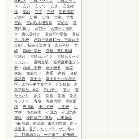
配BOX
宅配ブックス
宅配ボック
ス
安い
安くて
安さ
安全確
保
安心
完了
完成
定期借家
定期的
定番
定食
実家
実質
室内
室内洗濯機置場
宮前区
宮
前区.横浜
宮前平
宮前平，南向
き，食洗器付き
宮前平中学校
宮前
平小学校
宮前平徒歩12分、宮崎台徒
歩8分、新築分譲住宅
宮前平駅
宮
崎
宮崎中学校
宮崎二葉幼稚園
宮崎台
宮崎台ハイツ
宮崎台リージ
ェンシー
宮崎台駅
宮崎台駅徒歩５
分
宮崎小学校
家を売る
家屋
家族
家族向け
家系
家賃
容積
率超過
富士山
富士見台小学校学
区、宮前平中学校学区、分譲賃貸、宮
前平駅徒歩6分
富山幸一
寒い
寒
かったり
寒く
対価
対象
対面
キッチン
寿命
専修大学
専有面
積
専用庭
小中学校
小学校
小
学生
小泉農園
小田急
小田急多
摩線
小田急江ノ島線
小田急線
小田急線、南武線、田園都市線、向ヶ
丘遊園、登戸、たまプラーザ、溝の
口、駐車場２台、一戸建て、徒歩圏、