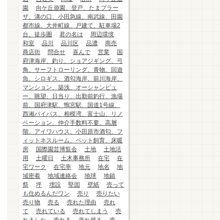
園
向ケ丘遊園、登戸、たまプラー
ザ、溝の口、小田急線、南武線、田園
都市線、大井町線、戸建て、駐車場2
台、徒歩圏
君の名は
周辺環境
和室
品川
品川区
品濃
商売
商店街
問合せ
喜んで
営業
国
府津海岸、釣り、ショアジギング、弓
角、サーフトローリング、青物、回遊
魚、シロギス、酒匂海岸、前川海岸、
マンション、築浅、オーシャンビュ
ー、眺望、日当り、出勤前釣行、漁場
前、国府津駅、鴨宮駅、国道1号線、
西湘バイパス、相模湾、富士山、リノ
ベーション、仲介手数料不要、高層
階、アイワハウス、小田原市酒匂、フ
ィットネスルーム、ペット飼育、床暖
房
国際園芸博覧会
土地
土地活
用
土曜日
土木事務所
在宅
在
宅ワーク
在宅率
地元
地名
地
域密着
地域連絡会
地球
地鎮
祭
坪
埋設
堅固
壁紙
売って
も住めるんだワン
売り
売りたい
売り物
売る
売れた理由
売れ
て
売れている
売れてしまう
売