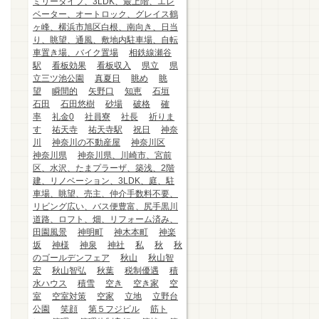
ミリータイプ、3LDK、最上階、エレ
ベーター、オートロック、グレイス鶴
ヶ峰、横浜市旭区白根、南向き、日当
り、眺望、通風、敷地内駐車場、自転
車置き場、バイク置場
相鉄線瀬谷
駅
看板効果
看板収入
県立
県
立三ツ池公園
真夏日
眺め
眺
望
瞬間的
矢野口
知恵
石垣
石田
石田悠樹
砂場
破格
確
率
礼金0
社員寮
社長
祈りま
す
祐天寺
祐天寺駅
祝日
神奈
川
神奈川の不動産屋
神奈川区
神奈川県
神奈川県、川崎市、宮前
区、水沢、たまプラーザ、築浅、2階
建、リノベーション、3LDK、庭、駐
車場、眺望、売主、仲介手数料不要、
リビング広い、バス便豊富、尻手黒川
道路、ロフト、畑、リフォーム済み、
田園風景
神明町
神木本町
神楽
坂
神様
神泉
神社
私
秋
秋
のゴールデンフェア
秋山
秋山智
宏
秋山智弘
秋葉
税制優遇
積
水ハウス
積雪
空き
空き家
空
室
空室対策
空家
立地
立野台
公園
笑顔
第５フジビル
筋ト