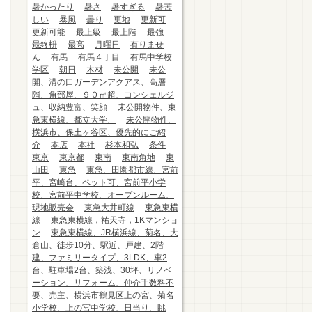
暑かったり
暑さ
暑すぎる
暑苦
しい
暴風
曇り
更地
更新可
更新可能
最上級
最上階
最強
最終枡
最高
月曜日
有りませ
ん
有馬
有馬４丁目
有馬中学校
学区
朝日
木材
未公開
未公
開、溝の口ガーデンアクアス、高層
階、角部屋、９０㎡超、コンシェルジ
ュ、収納豊富、笑顔
未公開物件、東
急東横線、都立大学、
未公開物件、
横浜市、保土ヶ谷区、優先的にご紹
介
本店
本社
杉本和弘
条件
東京
東京都
東南
東南角地
東
山田
東急
東急、田園都市線、宮前
平、宮崎台、ペット可、宮前平小学
校、宮前平中学校、オープンルーム、
現地販売会
東急大井町線
東急東横
線
東急東横線，祐天寺，1Kマンショ
ン
東急東横線、JR横浜線、菊名、大
倉山、徒歩10分、駅近、戸建、2階
建、ファミリータイプ、3LDK、車2
台、駐車場2台、築浅、30坪、リノベ
ーション、リフォーム、仲介手数料不
要、売主、横浜市鶴見区上の宮、菊名
小学校、上の宮中学校、日当り、眺