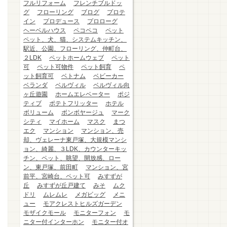
フルリフォーム
フレンチブルドッ
グ
フローリング
ブログ
プロテ
イン
プロデュース
プロローグ
ヘーベルハウス
ペコペコ
ペット
ペット、犬、猫、システムキッチン、
駅近、公園、フローリング、仲町台、
２LDK
ペットホームウェブ
ペット
可
ペット可物件
ペット飼育
ペ
ット飼育可
ベトナム
ベビーカー
ベランダ
ベルヴィル
ベルヴィル向
ヶ丘遊園
ホームエレベーター
ポジ
ティブ
ポテトフリッター
ホテル
ボリューム
ボンボヤージュ
マーク
シティ
マイホーム
マスク
まつ
エク
マンション
マンション、売
却、ヴェレーナ東戸塚、大規模マンシ
ョン、綺麗、３LDK、カウンターキッ
チン、ペット、眺望、開放感、ロー
ン、東戸塚、前田町
マンション、宮
前平、宮崎台、ペット可
みすずが
丘
みすずが丘戸建て
みそ
ムク
ドリ
ムレムレ
メガビッグ
メニ
ュー
モアクレストヒルズガーデン
モザイクモール
モニターフォン
モ
ニター付インターホン
モニター付オ