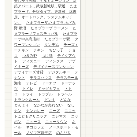
美しが丘公園，イルミネーション，新
築アパート，武蔵新城駅，駅近
たま
プラーザ、分譲タイプ、更新可、床暖
房、オートロック、システムキッチ
ン、
たまプラーザ.たまプラ.あざみ
野.鷺沼
たまプラーザ.ラーメン
た
まプラーザフェスティバル
たまプラ
ーザ中央商店街
たまプラーザ駅
タ
ワーマンション
タンデム
チーズィ
ーチキン
チキン
ちびっ子
チョ
コ
つきみ野
つけ麺
テイクアウ
ト
ディズニー
ディンクス
デザ
イナーズ
デザイナーズマンション
デザイナーズ賃貸
デジタルキー
テ
ナント
テラスハウス
テラスモール
湘南
テレビ
ドーナツ
ドーナッ
ツ
トイレ
ドッグカフェ
トト
ロ
トライ
トラブル
トラベル
トランクルーム
ドンキ
どんな
どんより
なかなか売れない
なし
ナン
ナンカレー
ニーズ
ニコッ
トこどもクリニック
ニジマス
ニッ
ポン
ニュース
ニュータウン
ネ
イル
ネコカフェ
ノースポート・モ
ール
ノジマ宮前平店
のんびり