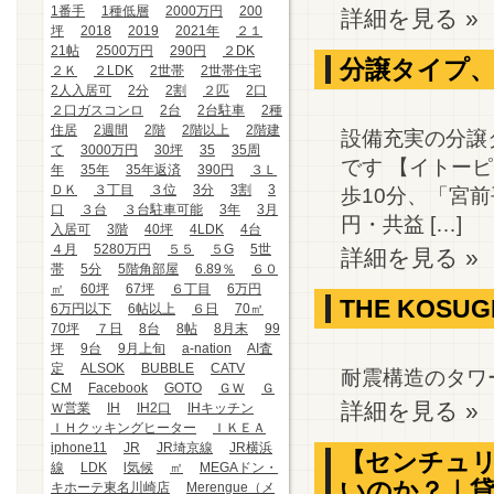
1番手
1種低層
2000万円
200
詳細を見る »
坪
2018
2019
2021年
２１
21帖
2500万円
290円
２DK
分譲タイプ、２
２Ｋ
２LDK
2世帯
2世帯住宅
2人入居可
2分
2割
２匹
2口
２口ガスコンロ
2台
2台駐車
2種
住居
2週間
2階
2階以上
2階建
設備充実の分譲
て
3000万円
30坪
35
35周
です 【イトー
年
35年
35年返済
390円
３Ｌ
ＤＫ
３丁目
３位
3分
3割
3
歩10分、「宮前平
口
３台
３台駐車可能
3年
3月
円・共益 […]
入居可
3階
40坪
4LDK
4台
４月
5280万円
５５
５G
5世
詳細を見る »
帯
5分
5階角部屋
6.89％
６０
㎡
60坪
67坪
６丁目
6万円
THE KOSUG
6万円以下
6帖以上
６日
70㎡
70坪
７日
8台
8帖
8月末
99
坪
9台
9月上旬
a-nation
AI査
定
ALSOK
BUBBLE
CATV
耐震構造のタワ
CM
Facebook
GOTO
ＧＷ
Ｇ
詳細を見る »
Ｗ営業
IH
IH2口
IHキッチン
ＩＨクッキングヒーター
ＩＫＥＡ
iphone11
JR
JR埼京線
JR横浜
【センチュリ
線
LDK
l気候
㎡
MEGAドン・
いのか？｜
キホーテ東名川崎店
Merengue（メ