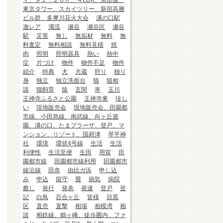
ィ、９１．２６㎡、４LDK、角部屋、
東京タワー、スカイツリー、新宿高層
ビル群、多摩川花火大会
溝の口駅
激レア
濁流
瀬谷
瀬谷区
瀬谷
駅
災害
無し
無垢材
無料
無
料査定
無料相談
無料見積
焼
肉
照明
照明器具
熱い
熱中
症
片づけ
物件
物件不足
物件
紹介
特典
犬
犬蔵
狩り
独り
身
独立
独立洗面台
猫
猫相
談
猫飼育
猿
玄関
率
玉川
王禅寺ふるさと公園
王禅寺東
珍し
い
現地販売会
現地販売会、田園都
市線、小田急線、南武線、向ヶ丘遊
園、溝の口、たまプラーザ、登戸、マ
ンション、リゾート、国府津
琴平神
社
環境
環状4号線
生活
生活
利便性
生活至便
生田
用賀
田
園都市線
田園都市線利用
田園都市
線沿線
田奈
由比ガ浜
申し込
み
申込
留守
畳
病気
病院
癒し
発行
発表
発達
登戸
登
記
白鳥
百合ヶ丘
皆様
目黒
区
直売
直撃
相場
相模湾
相
談
相鉄線、鶴ヶ峰、徒歩圏内、ファ