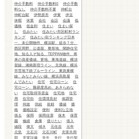
仲介手数料
仲介手数料0
仲介手数
料なし
仲介手数料不要
仲町台
仲町台駅
伊勢原市
伊東
伊豆
休暇
休業
会社
会話
会議
低
価格
低金利
住まい
住まい探
し
住みたい
住みたい市区町村ラン
キング
住みたい街ランキング日本
一、未公開物件、横浜駅、徒歩７分、
西区岡野、公道面、整形地、閑静住宅
地、知る人ぞ知る、TEPPAN物件、将
来の資産価値、更地、東海道線、横須
賀線、湘南新宿ライン、京急線、横浜
市営地下鉄ブルーライン、東急東横
線、みなとみらい線、横浜高島屋
住
んでみたい
住宅
住宅ローン
住
宅ローン、難易度高め、あきらめな
い
住宅取得等資金
住宅地
住宅
用
住宅街
住環境良好
体調管
理
何故
供給
依頼
価値
価
格
価格設定
便利
便利な立地
係る
保岡
保岡佳潔
保木
保育
園
修繕
倉庫
借りたい
借入
値段
偉大
傾き
元住吉
元年
元気
元石川
元石川町
充実共用
部
充実設備
先生
先行
先行契