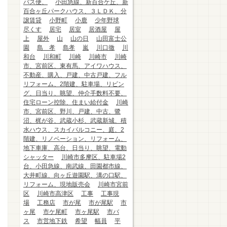
バス便、
小田急線、新百合ケ丘、新
百合ヶ丘パークハウス、３ＬＤＫ、分
譲賃貸
小野町
小鹿
少年野球
尽くす
居宅
居室
居酒屋
屋
上
屋外
山
山の日
山田富士公
園
島 孝
島孝
嵐
川口徹
川
和台
川和町
川崎
川崎市
川崎
市、宮前区、東有馬、アイワハウス、
不動産、購入、戸建、中古戸建、フル
リフォーム、2階建、駐車場、リビン
グ、日当り、眺望、仲介手数料不要、
住宅ローン控除、住まい給付金
川崎
市、宮前区、野川、戸建、中古、鷺
沼、梶が谷、武蔵小杉、武蔵新城、積
水ハウス、スカイバルコニー、庭、2
階建、リノベーション、リフォーム、
地下車庫、高台、日当り、眺望、電動
シャッター
川崎市多摩区、駐車場2
台、小田急線、南武線、田園都市線、
大井町線、向ヶ丘遊園駅、溝の口駅、
リフォーム、現地販売会
川崎市宮前
区
川崎市高津区
工事
工事現
場
工務店
市が尾
市が尾駅
市
ヶ尾
市ケ尾町
市ヶ尾駅
市バ
ス
市営地下鉄
希望
幅員
平