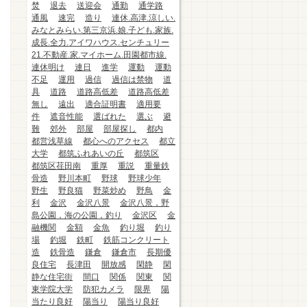
焚
退去
送迎会
通勤
通学路
通風
速完
造り
連休.高津.涼しい.
みなとみらい.第三京浜.娘.子ども.家族.
成長.全力.アイワハウス.センチュリー
21.不動産.家.マイホーム.田園都市線.
連休明け
連日
進学
運動
運動
不足
運用
過信
過信は禁物
道
具
道路
道路高低差
道路高低差
無し
遠出
適合証明書
適用要
件
遮音性能
選ばれた
選ぶ
避
難
郊外
部屋
部屋探し
都内
都営浅草線
都心へのアクセス
都立
大学
都筑ふれあいの丘
都筑区
都筑区荏田南
重厚
重説
重量鉄
骨造
野川本町
野球
野球少年
野生
野良猫
野菜炒め
野鳥
金
利
金沢
金沢八景
金沢八景，野
島公園，海の公園，釣り
金沢区
金
融機関
金額
金魚
釣り堀
釣り
場
釣堀
鉄町
鉄筋コンクリート
造
鉄骨造
鎌倉
鎌倉市
長期優
良住宅
長津田
開放感
閑静
閑
静な住宅街
間口
関係
関東
関
東学院大学
防犯カメラ
限界
陽
当たり良好
陽当り
陽当り良好