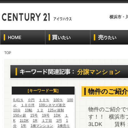
横浜市・
TOP
分譲マンション
物件のご紹介
[キーワード一覧]
0.41％
０円
１０％
100％
100
㎡
１００坪
109シネマズ港北
物件のご紹介です♪
10分
10帖
１２
125㎡規制
150㎡超
15号
19号
1DK
１
す！！ 横浜市
K
1LDK
1R
１丁目
1円
1
3LDK 賃料：2
分
1年
1棟マンション
1棟売り