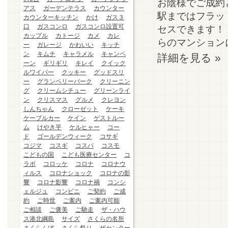
お陰様でご成約
アス
ガーデンテラス
カウンター
駅まではフラッ
カウンターキッチン
かけ
ガス３
口
ガスコンロ
ガスコンロ設置可
セスできます！
カップル
カトージ
カメ
カレ
らのマンションに
ー
ガレージ
かわいい
キッチ
ン
キムチ
キャラメル
キャンペ
詳細を見る »
ーン
ギリギリ
キレイ
クイック
ルワイパー
クッキー
グッドスリ
ー
グランベリーパーク
クリーニン
グ
クリームシチュー
グリーンライ
ン
クリスマス
グルメ
クレヨン
しんちゃん
クローゼット
ケーキ
ケーブルカー
ケイン
ゲストルー
ム
けやき平
ケルヒャー
コー
ド
ゴールデンウィーク
コサギ
コジマ
コスギ
コスパ
コスモ
こどもの国
こども医療センター
コ
ラボ
コロッケ
コロナ
コロナウ
ィルス
コロナショック
コロナの影
響
コロナ影響
コロナ禍
コンシ
ェルジュ
コンビニ
ご契約
ご成
約
ご時世
ご案内
ご案内可能
ご相談
ご褒美
ご馳走
ザ・ハウ
ス港北綱島
サイズ
さくらの名所