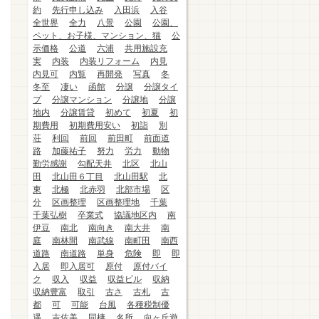
約
先行申し込み
入田浜
入谷
全世界
全力
八景
公園
公園、
ペット、お子様、マンション、猫
公
示価格
公道
六浦
共用施設充
実
内装
内装リフォーム
内見
内見可
内覧
再開発
写真
冬
冬至
凄い
函館
分譲
分譲タイ
プ
分譲マンション
分譲地
分譲
地内
分譲賃貸
初めて
初夏
初
期費用
初期費用安い
初詣
別
荘
利回
前回
前田町
前面道
路
加藤祐子
努力
労力
動物
勤労感謝
勾配天井
北区
北山
田
北山田６丁目
北山田駅
北
東
北極
北赤羽
北部市場
区
分
区画整理
区画整理地
千葉
千葉弘樹
卒業式
協議地区内
南
伊豆
南北
南向き
南大井
南
庭
南林間
南武線
南町田
南西
道路
南道路
単身
危険
即
即
入居
即入居可
原付
原付バイ
ク
収入
収益
収益ビル
収納
収納豊富
取引
古さ
古札
古
都
可
可能
台風
各種税制優
遇
吉佐美
同棲
名所
向ヶ丘遊