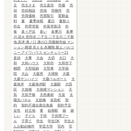
れました
売れる
売れ残る
売
主
売主さま
売主直売
売価
売
却
売却相談
売地
売物件
売
買
売買価格
売買取引
変動金
利
夏
夏季休暇
夏日
夏祭り
外出
外壁塗装
外装塗装済
外
食
多々戸浜
多い
多摩川
多摩
川.花火.世田谷.二子玉.二子玉川.二子新
地.高津.溝ノ口.溝の口.田園都市線.マン
ション.眺望.見える.高層階.屋上.バルコ
ニー.アイワハウス.センチュリー21
多頭
大事
大会
大切
大口
大
和
大和ハウス
大和市
大和市下
鶴間
大型収納
大型車
大学病
院
大山
大庭恵
大掃除
大森
大森サンハイツ
大森ベルポート
大
森海岸
大森海岸駅
大森駅
大田
区
大規模
大規模マンション
天
気
天気予報
天然素材
天皇
太
陽光パネル
太鼓橋
奈良町
契
約
契約不適合責任免責
契約予定
女性
好立地
妻
始発駅
娘
嬉
しい
子ども
子供
子供用プー
ル
子育て
学生
学生OK
学生さ
んお勧め物件
学芸大学
宅内
宅