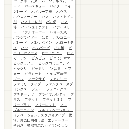
パークホームズ
パーソナルジム
ハ
ード
バーベキュー
バイク
ハイ
グレード
ハイルーフ車
ハウス
ハウスメーカー
バス
バス・トイレ
別
バストイレ別
バス便
バス
停
ハッシュドポテト
パティスリ
ー
バブルオーバー
ハヨー乳業
パラグライダー
はる
バルコニー
パレード
バレンタイン
ハローキテ
ィ
パン
ハンバーグ
パン屋
ビ
ーコルセアーズ
ビートたけし
ビア
ガーデン
ピカピカ
ビタミンママ
ビックカメラ
ビッグコミュニティ
ビックリ
ピッタリ
ひな壇
ビフ
ォー
ピラミッド
ヒルズ宮前平
プール
ファクサイ
ファミリー
ファミリータイプ
ファンタジースプ
リングス
フェア
フェニックス
プチドーナツ
プライマルシティ
プ
ラス
フラット
フラット３５
フ
リープラン
フリーレント
フル
ブルーライン
フルリノベーション、
リノベーション、スタジオタイプ、鷺
沼、東急田園都市線、エレベーター、
角部屋、鷺沼有馬スカイマンション