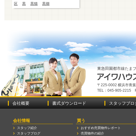
区
黒
黒猫
黒畑
東急田園都市線たま
〒225-0002 横浜市
TEL：045-905-2215 
会社概要
書式ダウンロード
スタッフブロ
会社情報
買う
スタッフ紹介
おすすめ売買物件レポート
スタッフブログ
売買物件の紹介