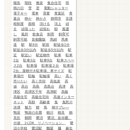
陽気
階段
雅楽
集合住宅
雨
雨の日
雪
雲
電動シャッター
電子キー
電車
需要
青葉区
青
葉台
静か
静かさ
静岡市
非課
税制度
面積
頂ける
頂上
頑
丈
頑張った
頑張れ
額
風通
し
風邪
飲食店
飼育
飼育可
飼育可能
首都圏版
馬絹
馬車
道
駅
駅4分
駅前
駅徒歩1分
駅徒歩3分以内
駅徒歩5分以内
駅
近
駅近い
駅近物件
駐車
駐車
2台
駐車3台
駐車9台
駐車スペー
ス2台
駐車場
駐車場２台
駐車場
2台、屋根付き駐車場、車サイズ
駐
車場付
駐輪
駐輪場
高い
高く
売りたい
高く売却
高低差
高
値
高台
高島
高島台
高津
高
津区
高津区千年
高津駅
高級
高級住宅
高級住宅街
高速インター
ネット
高額
高齢者
鬼
鬼怒川
決壊
魅力
鯉
鳥
鳩サブレ―
鴨居
鴨居の石畳
鶴川
鶴見
鶴
見区
鶴間
鷺沼
鷺沼、徒歩圏、
分譲、２LDK、リノベーション、
鷺
沼小学校
鷺沼駅
麵屋
麺
麻生