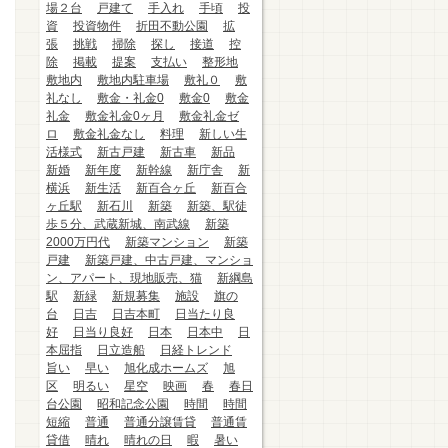
場２台
戸建て
手入れ
手頃
投
資
投資物件
折田不動公園
拡
張
挑戦
掃除
探し
接道
控
除
掲載
提案
支払い
整形地
敷地内
敷地内駐車場
敷礼０
敷
礼なし
敷金・礼金0
敷金0
敷金
礼金
敷金礼金0ヶ月
敷金礼金ゼ
ロ
敷金礼金なし
料理
新しい生
活様式
新古戸建
新古車
新品
新婚
新年度
新幹線
新庁舎
新
横浜
新生活
新百合ヶ丘
新百合
ヶ丘駅
新石川
新築
新築、駅徒
歩５分、武蔵新城、南武線
新築
2000万円代
新築マンション
新築
戸建
新築戸建、中古戸建、マンショ
ン、アパート、現地販売、猫
新綱島
駅
新緑
新規募集
施設
旗の
台
日吉
日吉本町
日当たり良
好
日当り良好
日本
日本中
日
本屈指
日立造船
日経トレンド
旨い
早い
旭化成ホームズ
旭
区
明るい
星空
映画
春
春日
台公園
昭和記念公園
時間
時間
短縮
普通
普通分譲賃貸
普通賃
貸借
晴れ
晴れの日
暇
暑い