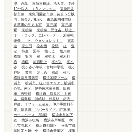
望、通風
東急東横線、祐天寺、徒歩
10分以内、１Rマンション
東急田園
都市線
東急田園都市線，徒歩５分以
内，敷金0，礼金0
東急田園都市線.
多摩川の見える家
東戸塚
東戸塚
駅
東横線
東横線、元住吉、駅近、
オートロック、エレベーター、浴室乾
燥機、ＩＨ、ウォシュレット、
東海
道
東生田
松本悟
松濤
柱
査
定
柿生
栗平
根っこ
根岸線
格闘
案内
桜
桜並木
桜木町
梅
梅雨
梅雨明け
梶が谷
梶ヶ
谷
梶ヶ谷小学校・宮崎中学校
梶ヶ
谷駅
業者
楽しめ
標高
横浜
横浜南共済病院
横浜国際プール
横
浜市
横浜市、狙い目エリア、横浜中
心地、南区、伊勢佐木長者町、阪東
橋、吉野町
横浜市、鶴見区、上末
吉、綱島駅、川崎駅、鶴見駅、築浅、
戸建、リフォーム済み、仲介手数料不
要、鶴見川、リバーサイド、駐車場、
カースペース、3階建
横浜市営地下
鉄
横浜市役所
横浜市戸塚区
横
浜市港北区
横浜市都筑区
横浜市都
筑区茅ヶ崎中央
横浜市青葉区
横浜