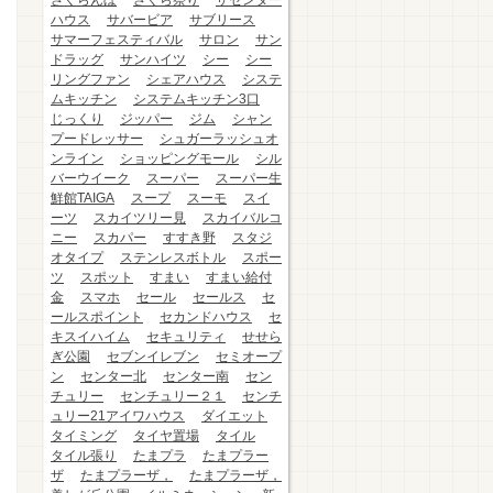
さくらんぼ
さくら祭り
ザセンター
ハウス
サバービア
サブリース
サマーフェスティバル
サロン
サン
ドラッグ
サンハイツ
シー
シー
リングファン
シェアハウス
システ
ムキッチン
システムキッチン3口
じっくり
ジッパー
ジム
シャン
プードレッサー
シュガーラッシュオ
ンライン
ショッピングモール
シル
バーウイーク
スーパー
スーパー生
鮮館TAIGA
スープ
スーモ
スイ
ーツ
スカイツリー見
スカイバルコ
ニー
スカパー
すすき野
スタジ
オタイプ
ステンレスボトル
スポー
ツ
スポット
すまい
すまい給付
金
スマホ
セール
セールス
セ
ールスポイント
セカンドハウス
セ
キスイハイム
セキュリティ
せせら
ぎ公園
セブンイレブン
セミオープ
ン
センター北
センター南
セン
チュリー
センチュリー２１
センチ
ュリー21アイワハウス
ダイエット
タイミング
タイヤ置場
タイル
タイル張り
たまプラ
たまプラー
ザ
たまプラーザ，
たまプラーザ，