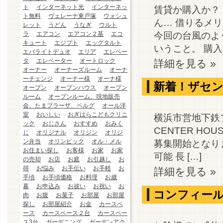
ト
インターネット光
インターネッ
賃貸か購入か？
ト無料
ヴェレーナ東戸塚
ウォシュ
ん… 借りるメ
レット
うどん
うなぎ
ウルト
今回の台風のよ
ラ
エアコン
エアコン２基
エコ
キュート
エジプト
エッグタルト
いうこと。 購入
エバライトデュオ
エリア
エレベー
タ
エレベーター
オートロック
詳細を見る »
オーナー
オーナーズルーム
オーナ
ーチェンジ
オーナー様
オーナ様
新着！ザセン
オープン
オープンハウス
オープン
ルーム
オープンルーム、現地販売
会、たまプラーザ、ベルグ
オール洋
室
おいしい
おぎはらこどもクリニ
横浜市営地下鉄
ック
おじさん
おすすめ
おみく
CENTER HO
じ
オリジナル
オリジン
オリジ
ン弁当
オリンピック
オル・メル
募集開始となり
お住まい探し
お客様
お家
お家
可能 長 […]
の売却
お店
お庭
お引越し
お
得
お悩み
お手伝い
お手軽
お
詳細を見る »
手頃
お手頃価格
お料理
お歳
暮
お申込み
お祓い
お祝い
お
コンフィール
肉
お腹
お菓子
お部屋
お部屋
探し
お部屋紹介
お金
カースペ
ース
カースペース２台
カースペー
ス3台
ガーデニング
ガーデンアク