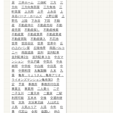
居
三井ホーム
三保町
三方
三
方向
三方向角部屋
三方角地
三
軒茶屋
上大岡
上手
上永谷
上
永谷パーク・ホームズ
上野公園
上
野毛
上陸
下永谷
下田
不動
産
不動産仲介
不動産売却
不動
産売買
不動産探し
不動産検索
不動産業
不動産業界
不動産業者
不動産買取
不動産購入
不忍池
世帯
世田谷区
世界
世界中
丘
の上のパン屋
丘陵地帯
両面バルコ
ニー
両面道路
並列
並列駐車
並列駐車2台
並列駐車３台
中古マ
ンション
中古戸建
中型犬
中央
林間
中学校
中白根
中目黒
中
華
中華料理
丸亀製麵
久末
九
葉
亀有，りょうさん，亀有アリオ，
ライオンズマンション亀有第3
予
定
予算
事務所
事務所付住居
事業主
事業用
二人乗り
二子
二子玉川
二重天井
二重床
二駅
利用可能
五本木
交換
交通利便
性
京急
京浜東北線
人は武士
人気
人気エリア
人流
今年
仕
事
代官山
令和
仮囲い
仲介