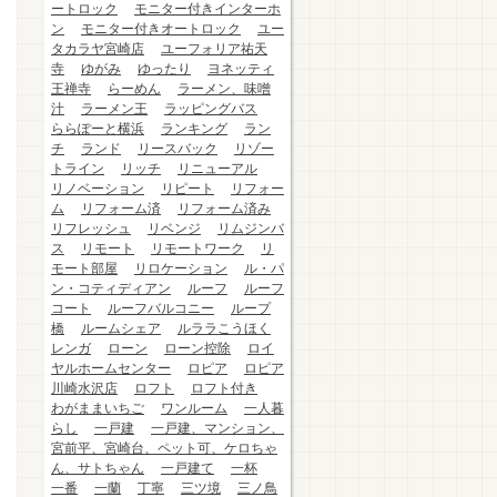
ートロック
モニター付きインターホ
ン
モニター付きオートロック
ユー
タカラヤ宮崎店
ユーフォリア祐天
寺
ゆがみ
ゆったり
ヨネッティ
王禅寺
らーめん
ラーメン、味噌
汁
ラーメン王
ラッピングバス
ららぽーと横浜
ランキング
ラン
チ
ランド
リースバック
リゾー
トライン
リッチ
リニューアル
リノベーション
リピート
リフォー
ム
リフォーム済
リフォーム済み
リフレッシュ
リベンジ
リムジンバ
ス
リモート
リモートワーク
リ
モート部屋
リロケーション
ル・パ
ン・コティディアン
ルーフ
ルーフ
コート
ルーフバルコニー
ループ
橋
ルームシェア
ルララこうほく
レンガ
ローン
ローン控除
ロイ
ヤルホームセンター
ロピア
ロピア
川崎水沢店
ロフト
ロフト付き
わがままいちご
ワンルーム
一人暮
らし
一戸建
一戸建、マンション、
宮前平、宮崎台、ペット可、ケロちゃ
ん、サトちゃん
一戸建て
一杯
一番
一蘭
丁寧
三ツ境
三ノ鳥