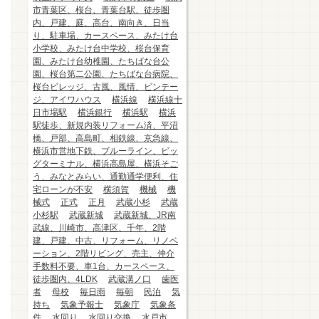
市青葉区、桜台、青葉台駅、徒歩圏
内、戸建、庭、高台、南向き、日当
り、駐車場、カースペース、みたけ台
小学校、みたけ台中学校、桜台保育
園、みたけ台幼稚園、たちばな台公
園、桜台第二公園、たちばな台病院、
桜台ビレッジ、古風、風情、ビンテー
ジ、アイワハウス
横浜線
横浜線十
日市場駅
横浜銀行
横浜駅
横浜
駅徒歩、新規内装リフォーム済、平沼
橋、戸部、高島町、相鉄線、京急線、
横浜市営地下鉄、ブルーライン、ビッ
グターミナル、横浜高島屋、横浜そご
う、みなとみらい、通勤通学便利、住
宅ローンが不安
横須賀
機械
機
械式
正式
正月
武蔵小杉
武蔵
小杉駅
武蔵新城
武蔵新城、JR南
武線、川崎市、高津区、千年、2階
建、戸建、中古、リフォーム、リノベ
ーション、2階リビング、売主、仲介
手数料不要、車1台、カースペース、
徒歩圏内、4LDK
武蔵溝ノ口
歯医
者
母校
毎日雨
毎朝
民泊
気
持ち
気象予報士
気象庁
気象条
件
水回り
水回り交換
水戸市