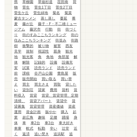
県
草柳園
草薙杉道
荏田南
荷
物
菅生
菅生1丁目
菅生2丁目
菅生ケ丘
菅生緑地
菊名
菊菜
蒙古タンメン
蒸し蒸し
蔓延
蕎
麦
藤が丘
藤子・F・不二雄ミュー
ジアム
藤沢市
行動
街
街づく
り
街のすみここちランキング
街の
住みここちランキング
街並み
街路
樹
衝撃的
被り物
被害
西友
見学
規制
視認性
親身
観光
地
観光客
角
角地
角部屋
解
体
解除
記録的
設備
設備充
実
試算
読売ランド
読売ランド
前
課税
谷戸山公園
豊島屋
販
売
販売開始
買い取る
買い替
え
買主
買主さま
買取
貸した
い
貸別荘
貸家
費用
賃料
賃
料収入
賃貸
賃貸、賃貸管理、定期
清掃、
賃貸アパート
賃貸中
賃
貸募集
賃貸管理
資産価値
資産
運用
資金計画
賑やか
購入
起
業
超広角
趣味
足腰
踊場
身
体
車
車2台
車3台
車大好き
車庫
軟式
転勤
辛い
辻堂
近
く
返済
追い焚き
追浜駅
追