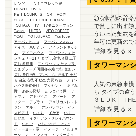
レンゲ）
ＮＴＴフレッツ光
OHAYO
OVER
PETITDOUNUTS
QR
RC造
急な転勤の辞令
Suica
THE CENTER HOUSE
で貸しに出す際
TSUTAYA
TV
TVモニターフォン
Twitter
ULTRA
ViTO COFFEE
ういった契約を
YCAT
YOTSUBAKO
YouTube
年毎に更新のでき
アーバンヒルズ
アーバンフォルム
アイス
あいたい
アイランドキッチ
詳細を見る »
ン
アイワハウス
アイワハウス.セ
ンチュリー21.たまプラ.高津.台風.二子
タワーマンシ
新地.多摩川
アイワハウス.たまプラ.
たまプラーザ.田園都市線.急行.住まい
探し.条件.安い.マンション.戸建て.子ど
も.自立.老後.不動産.売買.相談
アイワ
人気の東急東横
ハウス株式会社
アクセント
あざみ
ら タイプの違
野
あざみ野駅
あっという間
ア
ップル
アドバイス
アパート
ア
３ＬＤＫ 「THE 
フター
アプラス
アメリカンレスト
ラン
アルヒ
アンパンマン
イク
詳細を見る »
スピアリ
いくら
イケア
いすゞ
自動車
イタリアン・グレイハウン
タワーマンシ
ド
いちご
いちごのデニッシュ
イトーヨーカ堂
イメージ
イルミネ
ーション
インスタ
インターネッ