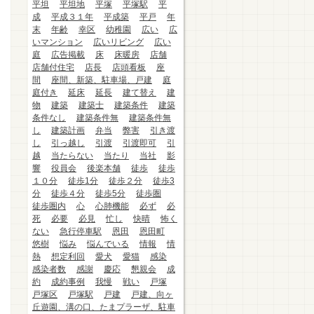
平坦
平坦地
平塚
平塚駅
平
成
平成３１年
平成築
平戸
年
末
年齢
幸区
幼稚園
広い
広
いマンション
広いリビング
広い
庭
広告掲載
床
床暖房
店舗
店舗付住宅
店長
店頭看板
座
間
座間、新築、駐車場、戸建
庭
庭付き
延床
延長
建て替え
建
物
建築
建築士
建築条件
建築
条件なし
建築条件無
建築条件無
し
建築計画
弁当
弊害
引き渡
し
引っ越し
引渡
引渡即可
引
越
当たらない
当たり
当社
影
響
役員会
後楽本舗
徒歩
徒歩
１０分
徒歩1分
徒歩２分
徒歩3
分
徒歩４分
徒歩5分
徒歩圏
徒歩圏内
心
心肺機能
必ず
必
死
必要
必見
忙し
快晴
怖く
ない
急行停車駅
恩田
恩田町
悠樹
悩み
悩んでいる
情報
情
熱
想定利回
愛犬
愛猫
感染
感染者数
感謝
慶応
懇親会
成
約
成約事例
我慢
戦い
戸塚
戸塚区
戸塚駅
戸建
戸建、向ヶ
丘遊園、溝の口、たまプラーザ、駐車