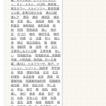
建、８５５世帯、ビッグコミュニテ
ィ、９１．２６㎡、４LDK、角部屋、
東京タワー、スカイツリー、新宿高層
ビル群、多摩川花火大会
溝の口駅
激レア
濁流
瀬谷
瀬谷区
瀬谷
駅
災害
無し
無垢材
無料
無
料査定
無料相談
無料見積
焼
肉
照明
照明器具
熱い
熱中
症
片づけ
物件
物件不足
物件
紹介
特典
犬
犬蔵
狩り
独り
身
独立
独立洗面台
猫
猫相
談
猫飼育
猿
玄関
率
玉川
王禅寺ふるさと公園
王禅寺東
珍し
い
現地販売会
現地販売会、田園都
市線、小田急線、南武線、向ヶ丘遊
園、溝の口、たまプラーザ、登戸、マ
ンション、リゾート、国府津
琴平神
社
環境
環状4号線
生活
生活
利便性
生活至便
生田
用賀
田
園都市線
田園都市線利用
田園都市
線沿線
田奈
由比ガ浜
申し込
み
申込
留守
畳
病気
病院
癒し
発行
発表
発達
登戸
登
記
白鳥
百合ヶ丘
皆様
目黒
区
直売
直撃
相場
相模湾
相