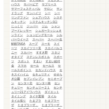
さくらんぼ
さくら祭り
ザセンター
ハウス
サバービア
サブリース
サマーフェスティバル
サロン
サン
ドラッグ
サンハイツ
シー
シー
リングファン
シェアハウス
システ
ムキッチン
システムキッチン3口
じっくり
ジッパー
ジム
シャン
プードレッサー
シュガーラッシュオ
ンライン
ショッピングモール
シル
バーウイーク
スーパー
スーパー生
鮮館TAIGA
スープ
スーモ
スイ
ーツ
スカイツリー見
スカイバルコ
ニー
スカパー
すすき野
スタジ
オタイプ
ステンレスボトル
スポー
ツ
スポット
すまい
すまい給付
金
スマホ
セール
セールス
セ
ールスポイント
セカンドハウス
セ
キスイハイム
セキュリティ
せせら
ぎ公園
セブンイレブン
セミオープ
ン
センター北
センター南
セン
チュリー
センチュリー２１
センチ
ュリー21アイワハウス
ダイエット
タイミング
タイヤ置場
タイル
タイル張り
たまプラ
たまプラー
ザ
たまプラーザ，
たまプラーザ，