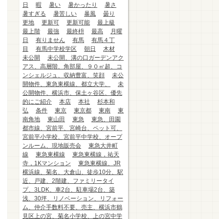
日
暇
暑い
暑かったり
暑さ
暑すぎる
暑苦しい
暴風
曇り
更地
更新可
更新可能
最上級
最上階
最強
最終枡
最高
月曜
日
有りません
有馬
有馬４丁
目
有馬中学校学区
朝日
木材
未公開
未公開、溝の口ガーデンアク
アス、高層階、角部屋、９０㎡超、コ
ンシェルジュ、収納豊富、笑顔
未公
開物件、東急東横線、都立大学、
未
公開物件、横浜市、保土ヶ谷区、優先
的にご紹介
本店
本社
杉本和
弘
条件
東京
東京都
東南
東
南角地
東山田
東急
東急、田園
都市線、宮前平、宮崎台、ペット可、
宮前平小学校、宮前平中学校、オープ
ンルーム、現地販売会
東急大井町
線
東急東横線
東急東横線，祐天
寺，1Kマンション
東急東横線、JR
横浜線、菊名、大倉山、徒歩10分、駅
近、戸建、2階建、ファミリータイ
プ、3LDK、車2台、駐車場2台、築
浅、30坪、リノベーション、リフォー
ム、仲介手数料不要、売主、横浜市鶴
見区上の宮、菊名小学校、上の宮中学