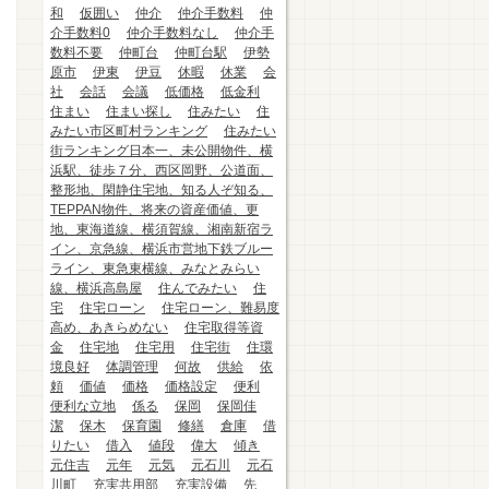
和
仮囲い
仲介
仲介手数料
仲
介手数料0
仲介手数料なし
仲介手
数料不要
仲町台
仲町台駅
伊勢
原市
伊東
伊豆
休暇
休業
会
社
会話
会議
低価格
低金利
住まい
住まい探し
住みたい
住
みたい市区町村ランキング
住みたい
街ランキング日本一、未公開物件、横
浜駅、徒歩７分、西区岡野、公道面、
整形地、閑静住宅地、知る人ぞ知る、
TEPPAN物件、将来の資産価値、更
地、東海道線、横須賀線、湘南新宿ラ
イン、京急線、横浜市営地下鉄ブルー
ライン、東急東横線、みなとみらい
線、横浜高島屋
住んでみたい
住
宅
住宅ローン
住宅ローン、難易度
高め、あきらめない
住宅取得等資
金
住宅地
住宅用
住宅街
住環
境良好
体調管理
何故
供給
依
頼
価値
価格
価格設定
便利
便利な立地
係る
保岡
保岡佳
潔
保木
保育園
修繕
倉庫
借
りたい
借入
値段
偉大
傾き
元住吉
元年
元気
元石川
元石
川町
充実共用部
充実設備
先