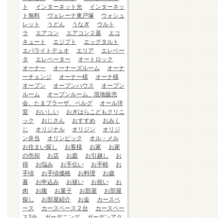
ト
インターネット光
インターネッ
ト無料
ヴェレーナ東戸塚
ウォシュ
レット
うどん
うなぎ
ウルト
ラ
エアコン
エアコン２基
エコ
キュート
エジプト
エッグタルト
エバライトデュオ
エリア
エレベー
タ
エレベーター
オートロック
オーナー
オーナーズルーム
オーナ
ーチェンジ
オーナー様
オーナ様
オープン
オープンハウス
オープン
ルーム
オープンルーム、現地販売
会、たまプラーザ、ベルグ
オール洋
室
おいしい
おぎはらこどもクリニ
ック
おじさん
おすすめ
おみく
じ
オリジナル
オリジン
オリジ
ン弁当
オリンピック
オル・メル
お住まい探し
お客様
お家
お家
の売却
お店
お庭
お引越し
お
得
お悩み
お手伝い
お手軽
お
手頃
お手頃価格
お料理
お歳
暮
お申込み
お祓い
お祝い
お
肉
お腹
お菓子
お部屋
お部屋
探し
お部屋紹介
お金
カースペ
ース
カースペース２台
カースペー
ス3台
ガーデニング
ガーデンアク