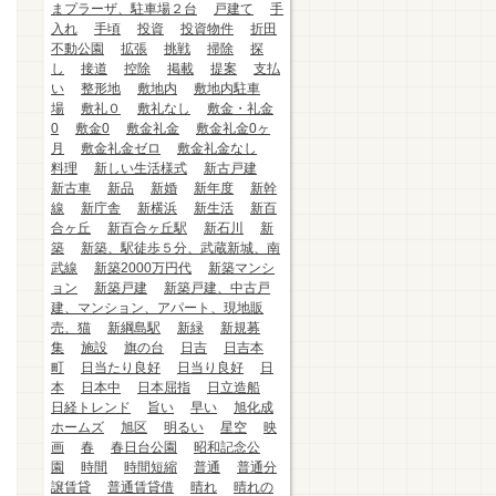
まプラーザ、駐車場２台
戸建て
手
入れ
手頃
投資
投資物件
折田
不動公園
拡張
挑戦
掃除
探
し
接道
控除
掲載
提案
支払
い
整形地
敷地内
敷地内駐車
場
敷礼０
敷礼なし
敷金・礼金
0
敷金0
敷金礼金
敷金礼金0ヶ
月
敷金礼金ゼロ
敷金礼金なし
料理
新しい生活様式
新古戸建
新古車
新品
新婚
新年度
新幹
線
新庁舎
新横浜
新生活
新百
合ヶ丘
新百合ヶ丘駅
新石川
新
築
新築、駅徒歩５分、武蔵新城、南
武線
新築2000万円代
新築マンシ
ョン
新築戸建
新築戸建、中古戸
建、マンション、アパート、現地販
売、猫
新綱島駅
新緑
新規募
集
施設
旗の台
日吉
日吉本
町
日当たり良好
日当り良好
日
本
日本中
日本屈指
日立造船
日経トレンド
旨い
早い
旭化成
ホームズ
旭区
明るい
星空
映
画
春
春日台公園
昭和記念公
園
時間
時間短縮
普通
普通分
譲賃貸
普通賃貸借
晴れ
晴れの