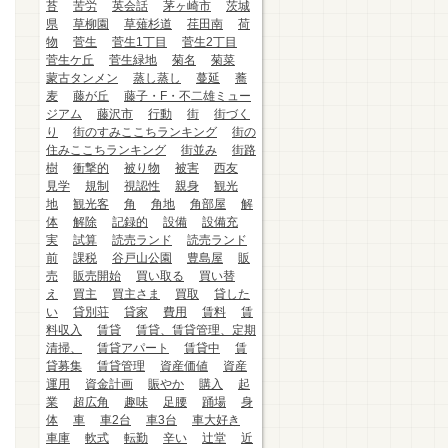
苔
苦労
英会話
茅ヶ崎市
茨城
県
草柳園
草薙杉道
荏田南
荷
物
菅生
菅生1丁目
菅生2丁目
菅生ケ丘
菅生緑地
菊名
菊菜
蒙古タンメン
蒸し蒸し
蔓延
蕎
麦
藤が丘
藤子・F・不二雄ミュー
ジアム
藤沢市
行動
街
街づく
り
街のすみここちランキング
街の
住みここちランキング
街並み
街路
樹
衝撃的
被り物
被害
西友
見学
規制
視認性
親身
観光
地
観光客
角
角地
角部屋
解
体
解除
記録的
設備
設備充
実
試算
読売ランド
読売ランド
前
課税
谷戸山公園
豊島屋
販
売
販売開始
買い取る
買い替
え
買主
買主さま
買取
貸した
い
貸別荘
貸家
費用
賃料
賃
料収入
賃貸
賃貸、賃貸管理、定期
清掃、
賃貸アパート
賃貸中
賃
貸募集
賃貸管理
資産価値
資産
運用
資金計画
賑やか
購入
起
業
超広角
趣味
足腰
踊場
身
体
車
車2台
車3台
車大好き
車庫
軟式
転勤
辛い
辻堂
近