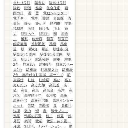
当たり良好
陽当り
陽当り良好
陽気
階段
雅楽
集合住宅
雨
雨の日
雪
雲
電動シャッター
電子キー
電車
需要
青葉区
青
葉台
静か
静かさ
静岡市
非課
税制度
面積
頂ける
頂上
頑
丈
頑張った
頑張れ
額
風通
し
風邪
飲食店
飼育
飼育可
飼育可能
首都圏版
馬絹
馬車
道
駅
駅4分
駅前
駅徒歩1分
駅徒歩3分以内
駅徒歩5分以内
駅
近
駅近い
駅近物件
駐車
駐車
2台
駐車3台
駐車9台
駐車スペー
ス2台
駐車場
駐車場２台
駐車場
2台、屋根付き駐車場、車サイズ
駐
車場付
駐輪
駐輪場
高い
高く
売りたい
高く売却
高低差
高
値
高台
高島
高島台
高津
高
津区
高津区千年
高津駅
高級
高級住宅
高級住宅街
高速インター
ネット
高額
高齢者
鬼
鬼怒川
決壊
魅力
鯉
鳥
鳩サブレ―
鴨居
鴨居の石畳
鶴川
鶴見
鶴
見区
鶴間
鷺沼
鷺沼、徒歩圏、
分譲、２LDK、リノベーション、
鷺