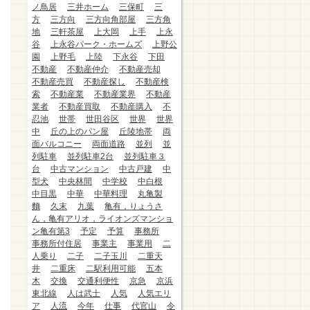
ノ鳥居
三井ホーム
三保町
三
方
三方向
三方向角部屋
三方角
地
三軒茶屋
上大岡
上手
上永
谷
上永谷パーク・ホームズ
上野公
園
上野毛
上陸
下永谷
下田
不動産
不動産仲介
不動産売却
不動産売買
不動産探し
不動産検
索
不動産業
不動産業界
不動産
業者
不動産買取
不動産購入
不
忍池
世帯
世田谷区
世界
世界
中
丘の上のパン屋
丘陵地帯
両
面バルコニー
両面道路
並列
並
列駐車
並列駐車2台
並列駐車３
台
中古マンション
中古戸建
中
型犬
中央林間
中学校
中白根
中目黒
中華
中華料理
丸亀製
麵
久末
九葉
亀有，りょうさ
ん，亀有アリオ，ライオンズマンショ
ン亀有第3
予定
予算
事務所
事務所付住居
事業主
事業用
二
人乗り
二子
二子玉川
二重天
井
二重床
二駅利用可能
五本
木
交換
交通利便性
京急
京浜
東北線
人は武士
人気
人気エリ
ア
人流
今年
仕事
代官山
令