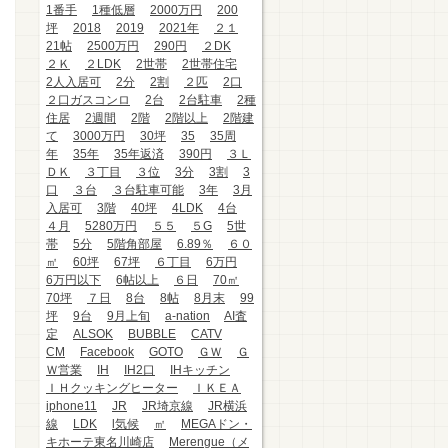
1番手
1種低層
2000万円
200
坪
2018
2019
2021年
２１
21帖
2500万円
290円
２DK
２Ｋ
２LDK
2世帯
2世帯住宅
2人入居可
2分
2割
２匹
2口
２口ガスコンロ
2台
2台駐車
2種
住居
2週間
2階
2階以上
2階建
て
3000万円
30坪
35
35周
年
35年
35年返済
390円
３Ｌ
ＤＫ
３丁目
３位
3分
3割
3
口
３台
３台駐車可能
3年
3月
入居可
3階
40坪
4LDK
4台
４月
5280万円
５５
５G
5世
帯
5分
5階角部屋
6.89％
６０
㎡
60坪
67坪
６丁目
6万円
6万円以下
6帖以上
６日
70㎡
70坪
７日
8台
8帖
8月末
99
坪
9台
9月上旬
a-nation
AI査
定
ALSOK
BUBBLE
CATV
CM
Facebook
GOTO
ＧＷ
Ｇ
Ｗ営業
IH
IH2口
IHキッチン
ＩＨクッキングヒーター
ＩＫＥＡ
iphone11
JR
JR埼京線
JR横浜
線
LDK
l気候
㎡
MEGAドン・
キホーテ東名川崎店
Merengue（メ