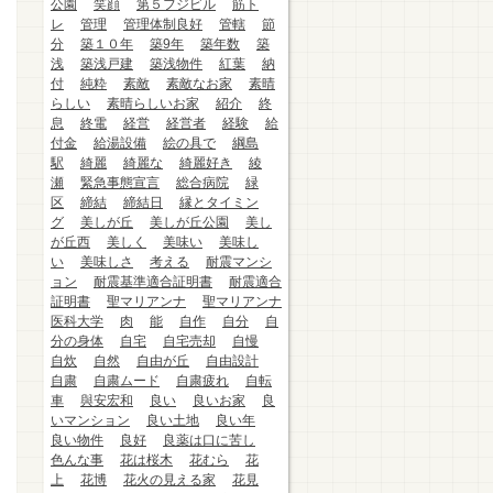
公園
笑顔
第５フジビル
筋ト
レ
管理
管理体制良好
管轄
節
分
築１０年
築9年
築年数
築
浅
築浅戸建
築浅物件
紅葉
納
付
純粋
素敵
素敵なお家
素晴
らしい
素晴らしいお家
紹介
終
息
終電
経営
経営者
経験
給
付金
給湯設備
絵の具で
綱島
駅
綺麗
綺麗な
綺麗好き
綾
瀬
緊急事態宣言
総合病院
緑
区
締結
締結日
縁とタイミン
グ
美しが丘
美しが丘公園
美し
が丘西
美しく
美味い
美味し
い
美味しさ
考える
耐震マンシ
ョン
耐震基準適合証明書
耐震適合
証明書
聖マリアンナ
聖マリアンナ
医科大学
肉
能
自作
自分
自
分の身体
自宅
自宅売却
自慢
自炊
自然
自由が丘
自由設計
自粛
自粛ムード
自粛疲れ
自転
車
與安宏和
良い
良いお家
良
いマンション
良い土地
良い年
良い物件
良好
良薬は口に苦し
色んな事
花は桜木
花むら
花
上
花博
花火の見える家
花見