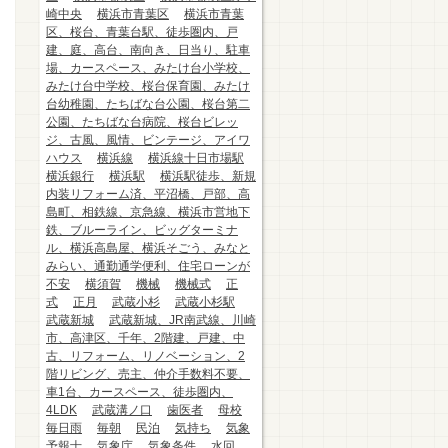
崎中央
横浜市青葉区
横浜市青葉
区、桜台、青葉台駅、徒歩圏内、戸
建、庭、高台、南向き、日当り、駐車
場、カースペース、みたけ台小学校、
みたけ台中学校、桜台保育園、みたけ
台幼稚園、たちばな台公園、桜台第二
公園、たちばな台病院、桜台ビレッ
ジ、古風、風情、ビンテージ、アイワ
ハウス
横浜線
横浜線十日市場駅
横浜銀行
横浜駅
横浜駅徒歩、新規
内装リフォーム済、平沼橋、戸部、高
島町、相鉄線、京急線、横浜市営地下
鉄、ブルーライン、ビッグターミナ
ル、横浜高島屋、横浜そごう、みなと
みらい、通勤通学便利、住宅ローンが
不安
横須賀
機械
機械式
正
式
正月
武蔵小杉
武蔵小杉駅
武蔵新城
武蔵新城、JR南武線、川崎
市、高津区、千年、2階建、戸建、中
古、リフォーム、リノベーション、2
階リビング、売主、仲介手数料不要、
車1台、カースペース、徒歩圏内、
4LDK
武蔵溝ノ口
歯医者
母校
毎日雨
毎朝
民泊
気持ち
気象
予報士
気象庁
気象条件
水回