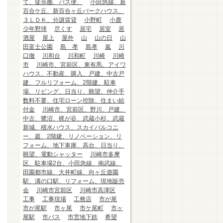
て、徒歩圏、バス便、
小田急線、新
百合ケ丘、新百合ヶ丘パークハウス、
３ＬＤＫ、分譲賃貸
小野町
小鹿
少年野球
尽くす
居宅
居室
居
酒屋
屋上
屋外
山
山の日
山
田富士公園
島 孝
島孝
嵐
川
口徹
川和台
川和町
川崎
川崎
市
川崎市、宮前区、東有馬、アイワ
ハウス、不動産、購入、戸建、中古戸
建、フルリフォーム、2階建、駐車
場、リビング、日当り、眺望、仲介手
数料不要、住宅ローン控除、住まい給
付金
川崎市、宮前区、野川、戸建、
中古、鷺沼、梶が谷、武蔵小杉、武蔵
新城、積水ハウス、スカイバルコニ
ー、庭、2階建、リノベーション、リ
フォーム、地下車庫、高台、日当り、
眺望、電動シャッター
川崎市多摩
区、駐車場2台、小田急線、南武線、
田園都市線、大井町線、向ヶ丘遊園
駅、溝の口駅、リフォーム、現地販売
会
川崎市宮前区
川崎市高津区
工事
工事現場
工務店
市が尾
市が尾駅
市ヶ尾
市ケ尾町
市ヶ
尾駅
市バス
市営地下鉄
希望