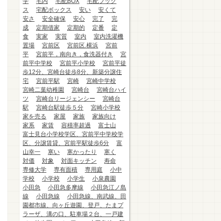
学
宅内
宅配BOX
宅配ブック
ス
宅配ボックス
安い
安くて
安さ
安全確保
安心
完了
完
成
定期借家
定期的
定番
定
食
実家
実質
室内
室内洗濯機
置場
宮前区
宮前区.横浜
宮前
平
宮前平，南向き，食洗器付き
宮
前平中学校
宮前平小学校
宮前平徒
歩12分、宮崎台徒歩8分、新築分譲住
宅
宮前平駅
宮崎
宮崎中学校
宮崎二葉幼稚園
宮崎台
宮崎台ハイ
ツ
宮崎台リージェンシー
宮崎台
駅
宮崎台駅徒歩５分
宮崎小学校
家を売る
家屋
家族
家族向け
家系
家賃
容積率超過
富士山
富士見台小学校学区、宮前平中学校学
区、分譲賃貸、宮前平駅徒歩6分
富
山幸一
寒い
寒かったり
寒く
対価
対象
対面キッチン
寿命
専修大学
専有面積
専用庭
小中
学校
小学校
小学生
小泉農園
小田急
小田急多摩線
小田急江ノ島
線
小田急線
小田急線、南武線、田
園都市線、向ヶ丘遊園、登戸、たまプ
ラーザ、溝の口、駐車場２台、一戸建