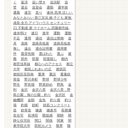
く
返済
追い焚き
追浜駅
追
焚
退去
送迎会
通勤
通学路
通風
速完
造り
連休.高津.涼しい.
みなとみらい.第三京浜.娘.子ども.家族.
成長.全力.アイワハウス.センチュリー
21.不動産.家.マイホーム.田園都市線.
連休明け
連日
進学
運動
運動
不足
運用
過信
過信は禁物
道
具
道路
道路高低差
道路高低差
無し
遠出
適合証明書
適用要
件
遮音性能
選ばれた
選ぶ
避
難
郊外
部屋
部屋探し
都内
都営浅草線
都心へのアクセス
都立
大学
都筑ふれあいの丘
都筑区
都筑区荏田南
重厚
重説
重量鉄
骨造
野川本町
野球
野球少年
野生
野良猫
野菜炒め
野鳥
金
利
金沢
金沢八景
金沢八景，野
島公園，海の公園，釣り
金沢区
金
融機関
金額
金魚
釣り堀
釣り
場
釣堀
鉄町
鉄筋コンクリート
造
鉄骨造
鎌倉
鎌倉市
長期優
良住宅
長津田
開放感
閑静
閑
静な住宅街
間口
関係
関東
関
東学院大学
防犯カメラ
限界
陽