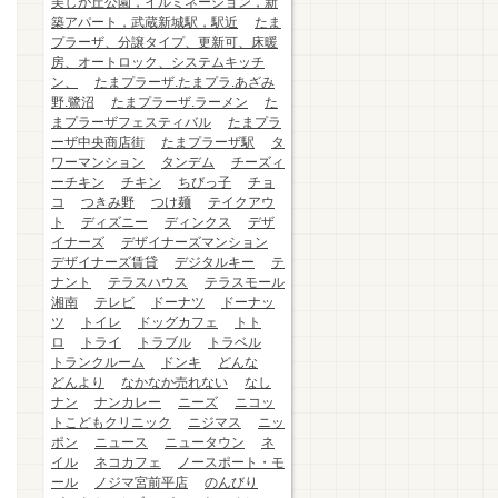
美しが丘公園，イルミネーション，新
築アパート，武蔵新城駅，駅近
たま
プラーザ、分譲タイプ、更新可、床暖
房、オートロック、システムキッチ
ン、
たまプラーザ.たまプラ.あざみ
野.鷺沼
たまプラーザ.ラーメン
た
まプラーザフェスティバル
たまプラ
ーザ中央商店街
たまプラーザ駅
タ
ワーマンション
タンデム
チーズィ
ーチキン
チキン
ちびっ子
チョ
コ
つきみ野
つけ麺
テイクアウ
ト
ディズニー
ディンクス
デザ
イナーズ
デザイナーズマンション
デザイナーズ賃貸
デジタルキー
テ
ナント
テラスハウス
テラスモール
湘南
テレビ
ドーナツ
ドーナッ
ツ
トイレ
ドッグカフェ
トト
ロ
トライ
トラブル
トラベル
トランクルーム
ドンキ
どんな
どんより
なかなか売れない
なし
ナン
ナンカレー
ニーズ
ニコッ
トこどもクリニック
ニジマス
ニッ
ポン
ニュース
ニュータウン
ネ
イル
ネコカフェ
ノースポート・モ
ール
ノジマ宮前平店
のんびり