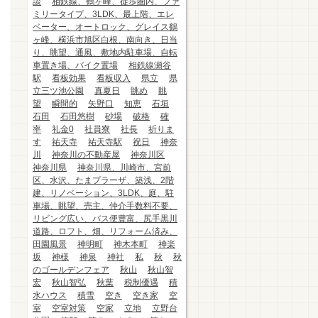
談
相鉄線、鶴ヶ峰、徒歩圏内、ファ
ミリータイプ、3LDK、最上階、エレ
ベーター、オートロック、グレイス鶴
ヶ峰、横浜市旭区白根、南向き、日当
り、眺望、通風、敷地内駐車場、自転
車置き場、バイク置場
相鉄線瀬谷
駅
看板効果
看板収入
県立
県
立三ツ池公園
真夏日
眺め
眺
望
瞬間的
矢野口
知恵
石垣
石田
石田悠樹
砂場
破格
確
率
礼金0
社員寮
社長
祈りま
す
祐天寺
祐天寺駅
祝日
神奈
川
神奈川の不動産屋
神奈川区
神奈川県
神奈川県、川崎市、宮前
区、水沢、たまプラーザ、築浅、2階
建、リノベーション、3LDK、庭、駐
車場、眺望、売主、仲介手数料不要、
リビング広い、バス便豊富、尻手黒川
道路、ロフト、畑、リフォーム済み、
田園風景
神明町
神木本町
神楽
坂
神様
神泉
神社
私
秋
秋
のゴールデンフェア
秋山
秋山智
宏
秋山智弘
秋葉
税制優遇
積
水ハウス
積雪
空き
空き家
空
室
空室対策
空家
立地
立野台