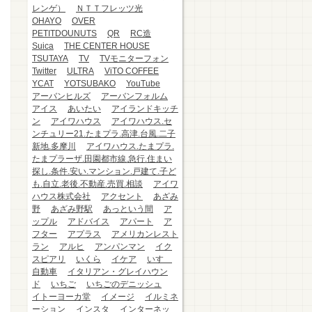
レンゲ）
ＮＴＴフレッツ光
OHAYO
OVER
PETITDOUNUTS
QR
RC造
Suica
THE CENTER HOUSE
TSUTAYA
TV
TVモニターフォン
Twitter
ULTRA
ViTO COFFEE
YCAT
YOTSUBAKO
YouTube
アーバンヒルズ
アーバンフォルム
アイス
あいたい
アイランドキッチ
ン
アイワハウス
アイワハウス.セ
ンチュリー21.たまプラ.高津.台風.二子
新地.多摩川
アイワハウス.たまプラ.
たまプラーザ.田園都市線.急行.住まい
探し.条件.安い.マンション.戸建て.子ど
も.自立.老後.不動産.売買.相談
アイワ
ハウス株式会社
アクセント
あざみ
野
あざみ野駅
あっという間
ア
ップル
アドバイス
アパート
ア
フター
アプラス
アメリカンレスト
ラン
アルヒ
アンパンマン
イク
スピアリ
いくら
イケア
いすゞ
自動車
イタリアン・グレイハウン
ド
いちご
いちごのデニッシュ
イトーヨーカ堂
イメージ
イルミネ
ーション
インスタ
インターネッ