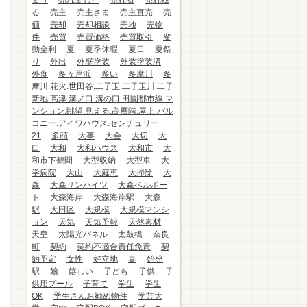
まう
売れました
売れる
売れ残
る
売主
売主さま
売主直売
売
価
売却
売却相談
売地
売物
件
売買
売買価格
売買取引
変
動金利
夏
夏季休暇
夏日
夏祭
り
外出
外壁塗装
外装塗装済
外食
多々戸浜
多い
多摩川
多
摩川.花火.世田谷.二子玉.二子玉川.二子
新地.高津.溝ノ口.溝の口.田園都市線.マ
ンション.眺望.見える.高層階.屋上.バル
コニー.アイワハウス.センチュリー
21
多頭
大事
大会
大切
大
口
大和
大和ハウス
大和市
大
和市下鶴間
大型収納
大型車
大
学病院
大山
大庭恵
大掃除
大
森
大森サンハイツ
大森ベルポー
ト
大森海岸
大森海岸駅
大森
駅
大田区
大規模
大規模マンシ
ョン
天気
天気予報
天然素材
天皇
太陽光パネル
太鼓橋
奈良
町
契約
契約不適合責任免責
契
約予定
女性
好立地
妻
始発
駅
娘
嬉しい
子ども
子供
子
供用プール
子育て
学生
学生
OK
学生さんお勧め物件
学芸大