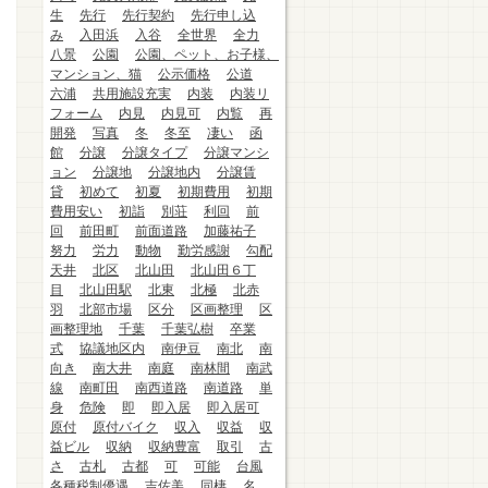
生
先行
先行契約
先行申し込
み
入田浜
入谷
全世界
全力
八景
公園
公園、ペット、お子様、
マンション、猫
公示価格
公道
六浦
共用施設充実
内装
内装リ
フォーム
内見
内見可
内覧
再
開発
写真
冬
冬至
凄い
函
館
分譲
分譲タイプ
分譲マンシ
ョン
分譲地
分譲地内
分譲賃
貸
初めて
初夏
初期費用
初期
費用安い
初詣
別荘
利回
前
回
前田町
前面道路
加藤祐子
努力
労力
動物
勤労感謝
勾配
天井
北区
北山田
北山田６丁
目
北山田駅
北東
北極
北赤
羽
北部市場
区分
区画整理
区
画整理地
千葉
千葉弘樹
卒業
式
協議地区内
南伊豆
南北
南
向き
南大井
南庭
南林間
南武
線
南町田
南西道路
南道路
単
身
危険
即
即入居
即入居可
原付
原付バイク
収入
収益
収
益ビル
収納
収納豊富
取引
古
さ
古札
古都
可
可能
台風
各種税制優遇
吉佐美
同棲
名