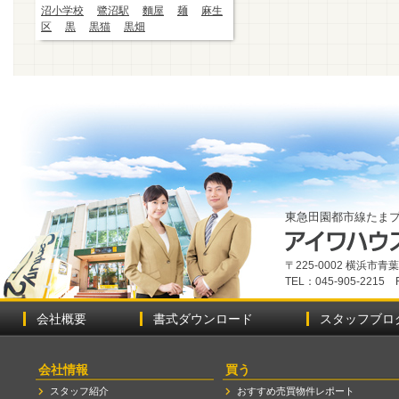
沼小学校
鷺沼駅
麵屋
麺
麻生
区
黒
黒猫
黒畑
東急田園都市線たま
〒225-0002 横浜市
TEL：045-905-2215 
会社概要
書式ダウンロード
スタッフブロ
会社情報
買う
スタッフ紹介
おすすめ売買物件レポート