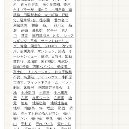
所
向ヶ丘遊園
向ケ丘遊園、登戸、
たまプラーザ、溝の口、小田急線、南
武線、田園都市線、大井町線、戸建
て、駐車場2台、徒歩圏
君の名は
周辺環境
和室
品川
品川区
品
濃
商売
商店街
問合せ
喜ん
で
営業
国府津海岸、釣り、ショア
ジギング、弓角、サーフトローリン
グ、青物、回遊魚、シロギス、酒匂海
岸、前川海岸、マンション、築浅、オ
ーシャンビュー、眺望、日当り、出勤
前釣行、漁場前、国府津駅、鴨宮駅、
国道1号線、西湘バイパス、相模湾、
富士山、リノベーション、仲介手数料
不要、高層階、アイワハウス、小田原
市酒匂、フィットネスルーム、ペット
飼育、床暖房
国際園芸博覧会
土
地
土地活用
土曜日
土木事務
所
在宅
在宅ワーク
在宅率
地
元
地名
地域密着
地域連絡会
地球
地鎮祭
坪
埋設
堅固
壁
紙
売っても住めるんだワン
売り
売りたい
売り物
売る
売れた理
由
売れて
売れている
売れてし