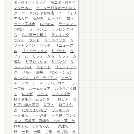
ター付オートロック
モニター付きイ
ンターホン
モニター付きオートロッ
ク
ユータカラヤ宮崎店
ユーフォリ
ア祐天寺
ゆがみ
ゆったり
ヨネ
ッティ王禅寺
らーめん
ラーメン、
味噌汁
ラーメン王
ラッピングバ
ス
ららぽーと横浜
ランキング
ランチ
ランド
リースバック
リ
ゾートライン
リッチ
リニューア
ル
リノベーション
リピート
リ
フォーム
リフォーム済
リフォーム
済み
リフレッシュ
リベンジ
リ
ムジンバス
リモート
リモートワー
ク
リモート部屋
リロケーション
ル・パン・コティディアン
ルーフ
ルーフコート
ルーフバルコニー
ル
ープ橋
ルームシェア
ルララこうほ
く
レンガ
ローン
ローン控除
ロイヤルホームセンター
ロピア
ロ
ピア川崎水沢店
ロフト
ロフト付
き
わがままいちご
ワンルーム
一人暮らし
一戸建
一戸建、マンシ
ョン、宮前平、宮崎台、ペット可、ケ
ロちゃん、サトちゃん
一戸建て
一
杯
一番
一蘭
丁寧
三ツ境
三