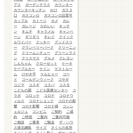
アス
ガーデンテラス
カウンター
カウンターキッチン
かけ
ガス３
口
ガスコンロ
ガスコンロ設置可
カップル
カトージ
カメ
カレ
ー
ガレージ
かわいい
キッチ
ン
キムチ
キャラメル
キャンペ
ーン
ギリギリ
キレイ
クイック
ルワイパー
クッキー
グッドスリ
ー
グランベリーパーク
クリーニン
グ
クリームシチュー
グリーンライ
ン
クリスマス
グルメ
クレヨン
しんちゃん
クローゼット
ケーキ
ケーブルカー
ケイン
ゲストルー
ム
けやき平
ケルヒャー
コー
ド
ゴールデンウィーク
コサギ
コジマ
コスギ
コスパ
コスモ
こどもの国
こども医療センター
コ
ラボ
コロッケ
コロナ
コロナウ
ィルス
コロナショック
コロナの影
響
コロナ影響
コロナ禍
コンシ
ェルジュ
コンビニ
ご契約
ご成
約
ご時世
ご案内
ご案内可能
ご相談
ご褒美
ご馳走
ザ・ハウ
ス港北綱島
サイズ
さくらの名所