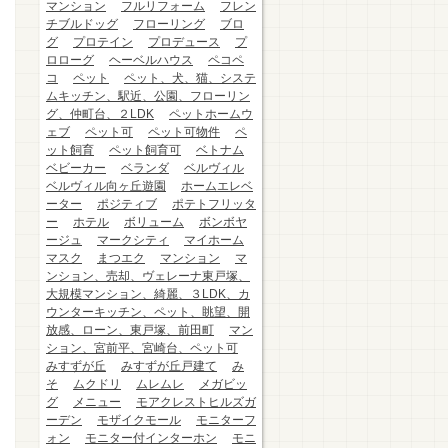
マンション
フルリフォーム
フレン
チブルドッグ
フローリング
ブロ
グ
プロテイン
プロデュース
プ
ロローグ
ヘーベルハウス
ペコペ
コ
ペット
ペット、犬、猫、システ
ムキッチン、駅近、公園、フローリン
グ、仲町台、２LDK
ペットホームウ
ェブ
ペット可
ペット可物件
ペ
ット飼育
ペット飼育可
ベトナム
ベビーカー
ベランダ
ベルヴィル
ベルヴィル向ヶ丘遊園
ホームエレベ
ーター
ポジティブ
ポテトフリッタ
ー
ホテル
ボリューム
ボンボヤ
ージュ
マークシティ
マイホーム
マスク
まつエク
マンション
マ
ンション、売却、ヴェレーナ東戸塚、
大規模マンション、綺麗、３LDK、カ
ウンターキッチン、ペット、眺望、開
放感、ローン、東戸塚、前田町
マン
ション、宮前平、宮崎台、ペット可
みすずが丘
みすずが丘戸建て
み
そ
ムクドリ
ムレムレ
メガビッ
グ
メニュー
モアクレストヒルズガ
ーデン
モザイクモール
モニターフ
ォン
モニター付インターホン
モニ