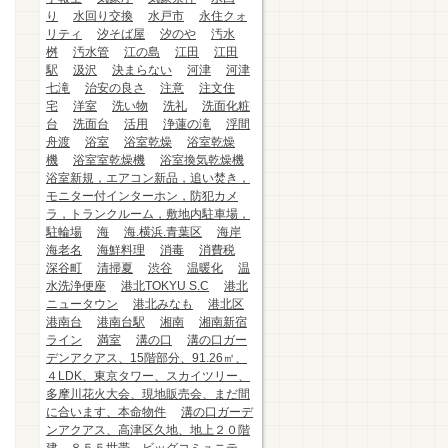
り
水回り交換
水戸市
永住クォ
リティ
汐そば屋
汐のや
汚水
桝
汚水管
江の島
江田
江田
駅
汲沢
決まらない
河津
河津
七滝
治安の良さ
注意
注文住
宅
洋室
洗い物
洗礼
洗面化粧
台
洗面台
活用
浄蓮の滝
浮間
舟渡
浴室
浴室乾燥
浴室乾燥
機
浴室室乾燥機
浴室換気乾燥機
浴室新規，エアコン新品，追い焚き，
モニター付インターホン，防犯カメ
ラ，トランクルーム，敷地内駐車場，
駐輪場
海
海.横浜.青葉区
海岸
海老名
海鮮料理
消毒
消費税
深谷町
清掃夏
渋谷
温暖化
温
水洗浄便座
港北TOKYU S.C
港北
ニュータウン
港北みなも
港北区
港南台
港南台駅
湘南
湘南新宿
ライン
満室
溝の口
溝の口ガー
デンアクアス、15階部分、91.26㎡、
４LDK、東京タワー、スカイツリー、
多摩川花火大会、現地販売会、まだ間
に合います、本命物件
溝の口ガーデ
ンアクアス、高津区久地、地上２０階