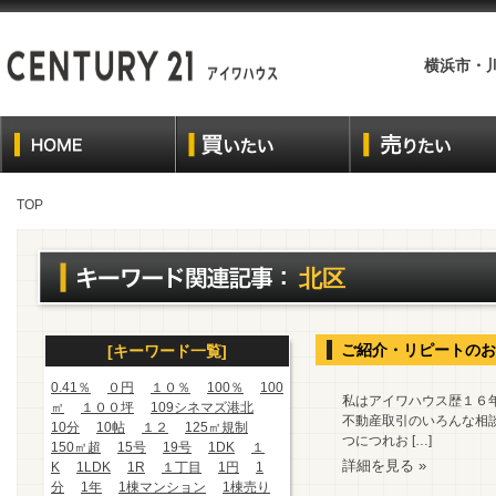
横浜市・
TOP
北区
ご紹介・リピートのお
[キーワード一覧]
0.41％
０円
１０％
100％
100
私はアイワハウス歴１６
㎡
１００坪
109シネマズ港北
不動産取引のいろんな相談
10分
10帖
１２
125㎡規制
つにつれお […]
150㎡超
15号
19号
1DK
１
詳細を見る »
K
1LDK
1R
１丁目
1円
1
分
1年
1棟マンション
1棟売り