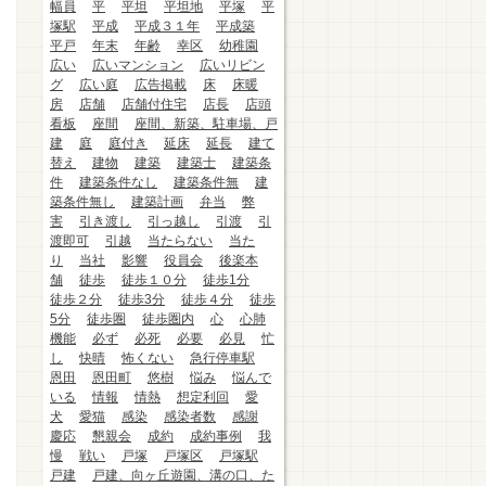
幅員
平
平坦
平坦地
平塚
平
塚駅
平成
平成３１年
平成築
平戸
年末
年齢
幸区
幼稚園
広い
広いマンション
広いリビン
グ
広い庭
広告掲載
床
床暖
房
店舗
店舗付住宅
店長
店頭
看板
座間
座間、新築、駐車場、戸
建
庭
庭付き
延床
延長
建て
替え
建物
建築
建築士
建築条
件
建築条件なし
建築条件無
建
築条件無し
建築計画
弁当
弊
害
引き渡し
引っ越し
引渡
引
渡即可
引越
当たらない
当た
り
当社
影響
役員会
後楽本
舗
徒歩
徒歩１０分
徒歩1分
徒歩２分
徒歩3分
徒歩４分
徒歩
5分
徒歩圏
徒歩圏内
心
心肺
機能
必ず
必死
必要
必見
忙
し
快晴
怖くない
急行停車駅
恩田
恩田町
悠樹
悩み
悩んで
いる
情報
情熱
想定利回
愛
犬
愛猫
感染
感染者数
感謝
慶応
懇親会
成約
成約事例
我
慢
戦い
戸塚
戸塚区
戸塚駅
戸建
戸建、向ヶ丘遊園、溝の口、た