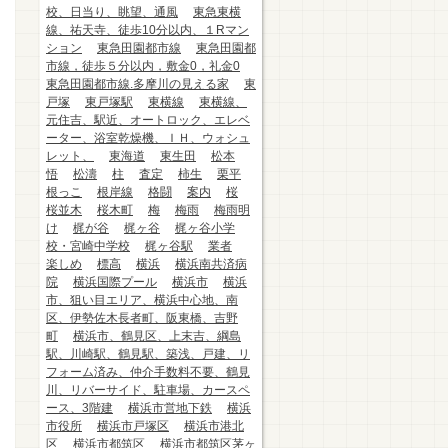
校、日当り、眺望、通風
東急東横
線、祐天寺、徒歩10分以内、１Rマン
ション
東急田園都市線
東急田園都
市線，徒歩５分以内，敷金0，礼金0
東急田園都市線.多摩川の見える家
東
戸塚
東戸塚駅
東横線
東横線、
元住吉、駅近、オートロック、エレベ
ーター、浴室乾燥機、ＩＨ、ウォシュ
レット、
東海道
東生田
松本
悟
松濤
柱
査定
柿生
栗平
根っこ
根岸線
格闘
案内
桜
桜並木
桜木町
梅
梅雨
梅雨明
け
梶が谷
梶ヶ谷
梶ヶ谷小学
校・宮崎中学校
梶ヶ谷駅
業者
楽しめ
標高
横浜
横浜南共済病
院
横浜国際プール
横浜市
横浜
市、狙い目エリア、横浜中心地、南
区、伊勢佐木長者町、阪東橋、吉野
町
横浜市、鶴見区、上末吉、綱島
駅、川崎駅、鶴見駅、築浅、戸建、リ
フォーム済み、仲介手数料不要、鶴見
川、リバーサイド、駐車場、カースペ
ース、3階建
横浜市営地下鉄
横浜
市役所
横浜市戸塚区
横浜市港北
区
横浜市都筑区
横浜市都筑区茅ヶ