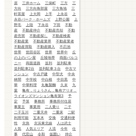
居
三井ホーム
三保町
三方
三
方向
三方向角部屋
三方角地
三
軒茶屋
上大岡
上手
上永谷
上
永谷パーク・ホームズ
上野公園
上
野毛
上陸
下永谷
下田
不動
産
不動産仲介
不動産売却
不動
産売買
不動産探し
不動産検索
不動産業
不動産業界
不動産業者
不動産買取
不動産購入
不忍池
世帯
世田谷区
世界
世界中
丘
の上のパン屋
丘陵地帯
両面バルコ
ニー
両面道路
並列
並列駐車
並列駐車2台
並列駐車３台
中古マ
ンション
中古戸建
中型犬
中央
林間
中学校
中白根
中目黒
中
華
中華料理
丸亀製麵
久末
九
葉
亀有，りょうさん，亀有アリオ，
ライオンズマンション亀有第3
予
定
予算
事務所
事務所付住居
事業主
事業用
二人乗り
二子
二子玉川
二重天井
二重床
二駅
利用可能
五本木
交換
交通利便
性
京急
京浜東北線
人は武士
人気
人気エリア
人流
今年
仕
事
代官山
令和
仮囲い
仲介