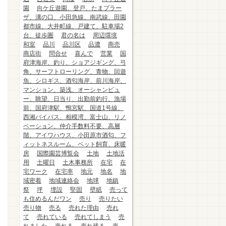
園
向ケ丘遊園、登戸、たまプラー
ザ、溝の口、小田急線、南武線、田園
都市線、大井町線、戸建て、駐車場2
台、徒歩圏
君の名は
周辺環境
和室
品川
品川区
品濃
商売
商店街
問合せ
喜んで
営業
国
府津海岸、釣り、ショアジギング、弓
角、サーフトローリング、青物、回遊
魚、シロギス、酒匂海岸、前川海岸、
マンション、築浅、オーシャンビュ
ー、眺望、日当り、出勤前釣行、漁場
前、国府津駅、鴨宮駅、国道1号線、
西湘バイパス、相模湾、富士山、リノ
ベーション、仲介手数料不要、高層
階、アイワハウス、小田原市酒匂、フ
ィットネスルーム、ペット飼育、床暖
房
国際園芸博覧会
土地
土地活
用
土曜日
土木事務所
在宅
在
宅ワーク
在宅率
地元
地名
地
域密着
地域連絡会
地球
地鎮
祭
坪
埋設
堅固
壁紙
売って
も住めるんだワン
売り
売りたい
売り物
売る
売れた理由
売れ
て
売れている
売れてしまう
売