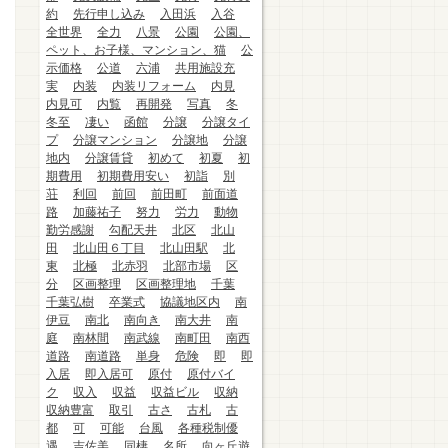
約
先行申し込み
入田浜
入谷
全世界
全力
八景
公園
公園、
ペット、お子様、マンション、猫
公
示価格
公道
六浦
共用施設充
実
内装
内装リフォーム
内見
内見可
内覧
再開発
写真
冬
冬至
凄い
函館
分譲
分譲タイ
プ
分譲マンション
分譲地
分譲
地内
分譲賃貸
初めて
初夏
初
期費用
初期費用安い
初詣
別
荘
利回
前回
前田町
前面道
路
加藤祐子
努力
労力
動物
勤労感謝
勾配天井
北区
北山
田
北山田６丁目
北山田駅
北
東
北極
北赤羽
北部市場
区
分
区画整理
区画整理地
千葉
千葉弘樹
卒業式
協議地区内
南
伊豆
南北
南向き
南大井
南
庭
南林間
南武線
南町田
南西
道路
南道路
単身
危険
即
即
入居
即入居可
原付
原付バイ
ク
収入
収益
収益ビル
収納
収納豊富
取引
古さ
古札
古
都
可
可能
台風
各種税制優
遇
吉佐美
同棲
名所
向ヶ丘遊