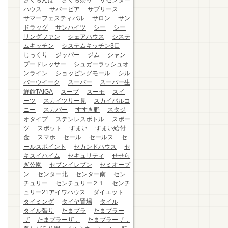
さくらんぼ
さくら祭り
ザセンター
ハウス
サバービア
サブリース
サマーフェスティバル
サロン
サン
ドラッグ
サンハイツ
シー
シー
リングファン
シェアハウス
システ
ムキッチン
システムキッチン3口
じっくり
ジッパー
ジム
シャン
プードレッサー
シュガーラッシュオ
ンライン
ショッピングモール
シル
バーウイーク
スーパー
スーパー生
鮮館TAIGA
スープ
スーモ
スイ
ーツ
スカイツリー見
スカイバルコ
ニー
スカパー
すすき野
スタジ
オタイプ
ステンレスボトル
スポー
ツ
スポット
すまい
すまい給付
金
スマホ
セール
セールス
セ
ールスポイント
セカンドハウス
セ
キスイハイム
セキュリティ
せせら
ぎ公園
セブンイレブン
セミオープ
ン
センター北
センター南
セン
チュリー
センチュリー２１
センチ
ュリー21アイワハウス
ダイエット
タイミング
タイヤ置場
タイル
タイル張り
たまプラ
たまプラー
ザ
たまプラーザ，
たまプラーザ，