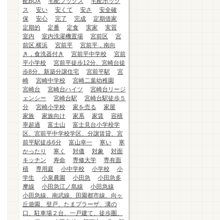
配BOX
宅配ブックス
宅配ボック
ス
安い
安くて
安さ
安全確
保
安心
完了
完成
定期借家
定期的
定番
定食
実家
実質
室内
室内洗濯機置場
宮前区
宮
前区.横浜
宮前平
宮前平，南向
き，食洗器付き
宮前平中学校
宮前
平小学校
宮前平徒歩12分、宮崎台徒
歩8分、新築分譲住宅
宮前平駅
宮
崎
宮崎中学校
宮崎二葉幼稚園
宮崎台
宮崎台ハイツ
宮崎台リージ
ェンシー
宮崎台駅
宮崎台駅徒歩５
分
宮崎小学校
家を売る
家屋
家族
家族向け
家系
家賃
容積
率超過
富士山
富士見台小学校学
区、宮前平中学校学区、分譲賃貸、宮
前平駅徒歩6分
富山幸一
寒い
寒
かったり
寒く
対価
対象
対面
キッチン
寿命
専修大学
専有面
積
専用庭
小中学校
小学校
小
学生
小泉農園
小田急
小田急多
摩線
小田急江ノ島線
小田急線
小田急線、南武線、田園都市線、向ヶ
丘遊園、登戸、たまプラーザ、溝の
口、駐車場２台、一戸建て、徒歩圏、