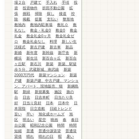
場２台
戸建て
手入れ
手頃
投
資
投資物件
折田不動公園
拡
張
挑戦
掃除
探し
接道
控
除
掲載
提案
支払い
整形地
敷地内
敷地内駐車場
敷礼０
敷
礼なし
敷金・礼金0
敷金0
敷金
礼金
敷金礼金0ヶ月
敷金礼金ゼ
ロ
敷金礼金なし
料理
新しい生
活様式
新古戸建
新古車
新品
新婚
新年度
新幹線
新庁舎
新
横浜
新生活
新百合ヶ丘
新百合
ヶ丘駅
新石川
新築
新築、駅徒
歩５分、武蔵新城、南武線
新築
2000万円代
新築マンション
新築
戸建
新築戸建、中古戸建、マンショ
ン、アパート、現地販売、猫
新綱島
駅
新緑
新規募集
施設
旗の
台
日吉
日吉本町
日当たり良
好
日当り良好
日本
日本中
日
本屈指
日立造船
日経トレンド
旨い
早い
旭化成ホームズ
旭
区
明るい
星空
映画
春
春日
台公園
昭和記念公園
時間
時間
短縮
普通
普通分譲賃貸
普通賃
貸借
晴れ
晴れの日
暇
暑い