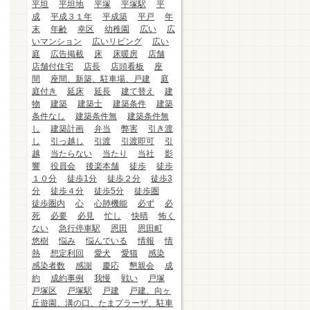
平坦
平坦地
平塚
平塚駅
平
成
平成３１年
平成築
平戸
年
末
年齢
幸区
幼稚園
広い
広
いマンション
広いリビング
広い
庭
広告掲載
床
床暖房
店舗
店舗付住宅
店長
店頭看板
座
間
座間、新築、駐車場、戸建
庭
庭付き
延床
延長
建て替え
建
物
建築
建築士
建築条件
建築
条件なし
建築条件無
建築条件無
し
建築計画
弁当
弊害
引き渡
し
引っ越し
引渡
引渡即可
引
越
当たらない
当たり
当社
影
響
役員会
後楽本舗
徒歩
徒歩
１０分
徒歩1分
徒歩２分
徒歩3
分
徒歩４分
徒歩5分
徒歩圏
徒歩圏内
心
心肺機能
必ず
必
死
必要
必見
忙し
快晴
怖く
ない
急行停車駅
恩田
恩田町
悠樹
悩み
悩んでいる
情報
情
熱
想定利回
愛犬
愛猫
感染
感染者数
感謝
慶応
懇親会
成
約
成約事例
我慢
戦い
戸塚
戸塚区
戸塚駅
戸建
戸建、向ヶ
丘遊園、溝の口、たまプラーザ、駐車