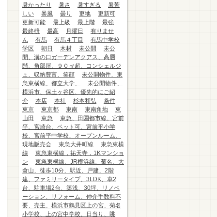
暑かったり
暑さ
暑すぎる
暑苦
しい
暴風
曇り
更地
更新可
更新可能
最上級
最上階
最強
最終枡
最高
月曜日
有りませ
ん
有馬
有馬４丁目
有馬中学校
学区
朝日
木材
未公開
未公
開、溝の口ガーデンアクアス、高層
階、角部屋、９０㎡超、コンシェルジ
ュ、収納豊富、笑顔
未公開物件、東
急東横線、都立大学、
未公開物件、
横浜市、保土ヶ谷区、優先的にご紹
介
本店
本社
杉本和弘
条件
東京
東京都
東南
東南角地
東
山田
東急
東急、田園都市線、宮前
平、宮崎台、ペット可、宮前平小学
校、宮前平中学校、オープンルーム、
現地販売会
東急大井町線
東急東横
線
東急東横線，祐天寺，1Kマンショ
ン
東急東横線、JR横浜線、菊名、大
倉山、徒歩10分、駅近、戸建、2階
建、ファミリータイプ、3LDK、車2
台、駐車場2台、築浅、30坪、リノベ
ーション、リフォーム、仲介手数料不
要、売主、横浜市鶴見区上の宮、菊名
小学校、上の宮中学校、日当り、眺