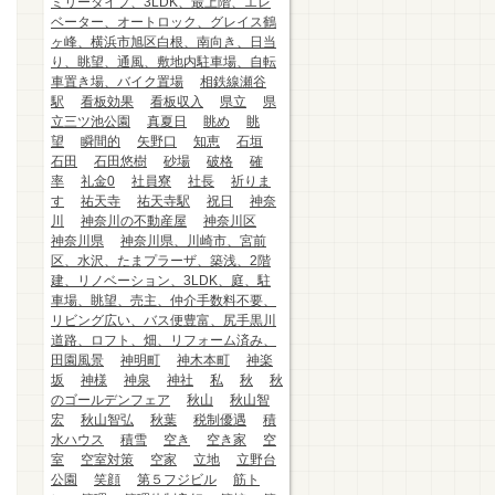
ミリータイプ、3LDK、最上階、エレ
ベーター、オートロック、グレイス鶴
ヶ峰、横浜市旭区白根、南向き、日当
り、眺望、通風、敷地内駐車場、自転
車置き場、バイク置場
相鉄線瀬谷
駅
看板効果
看板収入
県立
県
立三ツ池公園
真夏日
眺め
眺
望
瞬間的
矢野口
知恵
石垣
石田
石田悠樹
砂場
破格
確
率
礼金0
社員寮
社長
祈りま
す
祐天寺
祐天寺駅
祝日
神奈
川
神奈川の不動産屋
神奈川区
神奈川県
神奈川県、川崎市、宮前
区、水沢、たまプラーザ、築浅、2階
建、リノベーション、3LDK、庭、駐
車場、眺望、売主、仲介手数料不要、
リビング広い、バス便豊富、尻手黒川
道路、ロフト、畑、リフォーム済み、
田園風景
神明町
神木本町
神楽
坂
神様
神泉
神社
私
秋
秋
のゴールデンフェア
秋山
秋山智
宏
秋山智弘
秋葉
税制優遇
積
水ハウス
積雪
空き
空き家
空
室
空室対策
空家
立地
立野台
公園
笑顔
第５フジビル
筋ト