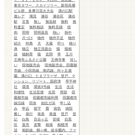
ィ、９１．２６㎡、４LDK、角部屋、
東京タワー、スカイツリー、新宿高層
ビル群、多摩川花火大会
溝の口駅
激レア
濁流
瀬谷
瀬谷区
瀬谷
駅
災害
無し
無垢材
無料
無
料査定
無料相談
無料見積
焼
肉
照明
照明器具
熱い
熱中
症
片づけ
物件
物件不足
物件
紹介
特典
犬
犬蔵
狩り
独り
身
独立
独立洗面台
猫
猫相
談
猫飼育
猿
玄関
率
玉川
王禅寺ふるさと公園
王禅寺東
珍し
い
現地販売会
現地販売会、田園都
市線、小田急線、南武線、向ヶ丘遊
園、溝の口、たまプラーザ、登戸、マ
ンション、リゾート、国府津
琴平神
社
環境
環状4号線
生活
生活
利便性
生活至便
生田
用賀
田
園都市線
田園都市線利用
田園都市
線沿線
田奈
由比ガ浜
申し込
み
申込
留守
畳
病気
病院
癒し
発行
発表
発達
登戸
登
記
白鳥
百合ヶ丘
皆様
目黒
区
直売
直撃
相場
相模湾
相
談
相鉄線、鶴ヶ峰、徒歩圏内、ファ