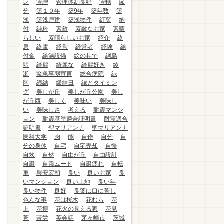
レ
管理
管理体制良好
管轄
節
分
築１０年
築9年
築年数
築
浅
築浅戸建
築浅物件
紅葉
納
付
純粋
素敵
素敵なお家
素晴
らしい
素晴らしいお家
紹介
終
息
終電
経営
経営者
経験
給
付金
給湯設備
絵の具で
綱島
駅
綺麗
綺麗な
綺麗好き
綾
瀬
緊急事態宣言
総合病院
緑
区
締結
締結日
縁とタイミン
グ
美しが丘
美しが丘公園
美し
が丘西
美しく
美味い
美味し
い
美味しさ
考える
耐震マンシ
ョン
耐震基準適合証明書
耐震適合
証明書
聖マリアンナ
聖マリアンナ
医科大学
肉
能
自作
自分
自
分の身体
自宅
自宅売却
自慢
自炊
自然
自由が丘
自由設計
自粛
自粛ムード
自粛疲れ
自転
車
與安宏和
良い
良いお家
良
いマンション
良い土地
良い年
良い物件
良好
良薬は口に苦し
色んな事
花は桜木
花むら
花
上
花博
花火の見える家
花見
苔
苦労
英会話
茅ヶ崎市
茨城