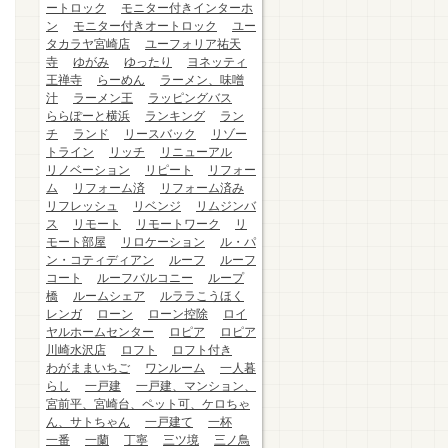
ートロック
モニター付きインターホ
ン
モニター付きオートロック
ユー
タカラヤ宮崎店
ユーフォリア祐天
寺
ゆがみ
ゆったり
ヨネッティ
王禅寺
らーめん
ラーメン、味噌
汁
ラーメン王
ラッピングバス
ららぽーと横浜
ランキング
ラン
チ
ランド
リースバック
リゾー
トライン
リッチ
リニューアル
リノベーション
リピート
リフォー
ム
リフォーム済
リフォーム済み
リフレッシュ
リベンジ
リムジンバ
ス
リモート
リモートワーク
リ
モート部屋
リロケーション
ル・パ
ン・コティディアン
ルーフ
ルーフ
コート
ルーフバルコニー
ループ
橋
ルームシェア
ルララこうほく
レンガ
ローン
ローン控除
ロイ
ヤルホームセンター
ロピア
ロピア
川崎水沢店
ロフト
ロフト付き
わがままいちご
ワンルーム
一人暮
らし
一戸建
一戸建、マンション、
宮前平、宮崎台、ペット可、ケロちゃ
ん、サトちゃん
一戸建て
一杯
一番
一蘭
丁寧
三ツ境
三ノ鳥