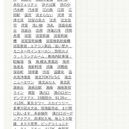
永住クォリティ
汐そば屋
汐のや
汚水桝
汚水管
江の島
江田
江
田駅
汲沢
決まらない
河津
河
津七滝
治安の良さ
注意
注文住
宅
洋室
洗い物
洗礼
洗面化粧
台
洗面台
活用
浄蓮の滝
浮間
舟渡
浴室
浴室乾燥
浴室乾燥
機
浴室室乾燥機
浴室換気乾燥機
浴室新規，エアコン新品，追い焚き，
モニター付インターホン，防犯カメ
ラ，トランクルーム，敷地内駐車場，
駐輪場
海
海.横浜.青葉区
海岸
海老名
海鮮料理
消毒
消費税
深谷町
清掃夏
渋谷
温暖化
温
水洗浄便座
港北TOKYU S.C
港北
ニュータウン
港北みなも
港北区
港南台
港南台駅
湘南
湘南新宿
ライン
満室
溝の口
溝の口ガー
デンアクアス、15階部分、91.26㎡、
４LDK、東京タワー、スカイツリー、
多摩川花火大会、現地販売会、まだ間
に合います、本命物件
溝の口ガーデ
ンアクアス、高津区久地、地上２０階
建、８５５世帯、ビッグコミュニテ