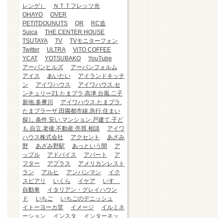
レンゲ）
ＮＴＴフレッツ光
OHAYO
OVER
PETITDOUNUTS
QR
RC造
Suica
THE CENTER HOUSE
TSUTAYA
TV
TVモニターフォン
Twitter
ULTRA
ViTO COFFEE
YCAT
YOTSUBAKO
YouTube
アーバンヒルズ
アーバンフォルム
アイス
あいたい
アイランドキッチ
ン
アイワハウス
アイワハウス.セ
ンチュリー21.たまプラ.高津.台風.二子
新地.多摩川
アイワハウス.たまプラ.
たまプラーザ.田園都市線.急行.住まい
探し.条件.安い.マンション.戸建て.子ど
も.自立.老後.不動産.売買.相談
アイワ
ハウス株式会社
アクセント
あざみ
野
あざみ野駅
あっという間
ア
ップル
アドバイス
アパート
ア
フター
アプラス
アメリカンレスト
ラン
アルヒ
アンパンマン
イク
スピアリ
いくら
イケア
いすゞ
自動車
イタリアン・グレイハウン
ド
いちご
いちごのデニッシュ
イトーヨーカ堂
イメージ
イルミネ
ーション
インスタ
インターネッ