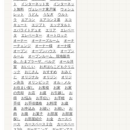
ト
インターネット光
インターネッ
ト無料
ヴェレーナ東戸塚
ウォシュ
レット
うどん
うなぎ
ウルト
ラ
エアコン
エアコン２基
エコ
キュート
エジプト
エッグタルト
エバライトデュオ
エリア
エレベー
タ
エレベーター
オートロック
オーナー
オーナーズルーム
オーナ
ーチェンジ
オーナー様
オーナ様
オープン
オープンハウス
オープン
ルーム
オープンルーム、現地販売
会、たまプラーザ、ベルグ
オール洋
室
おいしい
おぎはらこどもクリニ
ック
おじさん
おすすめ
おみく
じ
オリジナル
オリジン
オリジ
ン弁当
オリンピック
オル・メル
お住まい探し
お客様
お家
お家
の売却
お店
お庭
お引越し
お
得
お悩み
お手伝い
お手軽
お
手頃
お手頃価格
お料理
お歳
暮
お申込み
お祓い
お祝い
お
肉
お腹
お菓子
お部屋
お部屋
探し
お部屋紹介
お金
カースペ
ース
カースペース２台
カースペー
ス3台
ガーデニング
ガーデンアク