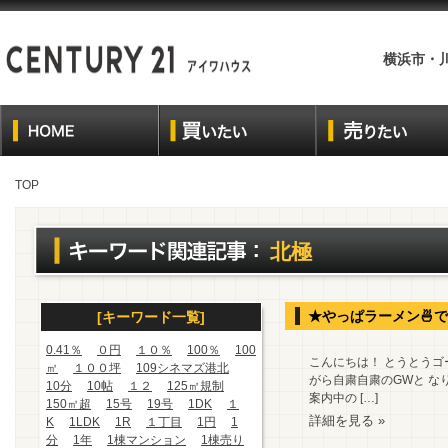
横浜市・
TOP
北極
★やっぱラーメン🍜
[キーワード一覧]
0.41％
０円
１０％
100％
100
こんにちは！ とうとう
㎡
１００坪
109シネマズ港北
がら自粛自粛のGWと 
10分
10帖
１２
125㎡規制
案内中の […]
150㎡超
15号
19号
1DK
１
詳細を見る »
K
1LDK
1R
１丁目
1円
1
分
1年
1棟マンション
1棟売り