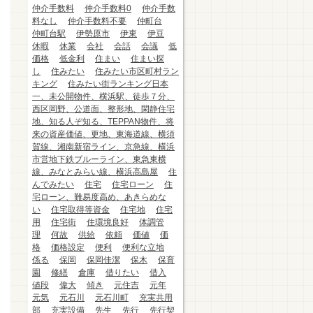
仲介手数料
仲介手数料0
仲介手数
料なし
仲介手数料不要
仲町台
仲町台駅
伊勢原市
伊東
伊豆
休暇
休業
会社
会話
会議
低
価格
低金利
住まい
住まい探
し
住みたい
住みたい市区町村ラン
キング
住みたい街ランキング日本
一、未公開物件、横浜駅、徒歩７分、
西区岡野、公道面、整形地、閑静住宅
地、知る人ぞ知る、TEPPAN物件、将
来の資産価値、更地、東海道線、横須
賀線、湘南新宿ライン、京急線、横浜
市営地下鉄ブルーライン、東急東横
線、みなとみらい線、横浜高島屋
住
んでみたい
住宅
住宅ローン
住
宅ローン、難易度高め、あきらめな
い
住宅取得等資金
住宅地
住宅
用
住宅街
住環境良好
体調管
理
何故
供給
依頼
価値
価
格
価格設定
便利
便利な立地
係る
保岡
保岡佳潔
保木
保育
園
修繕
倉庫
借りたい
借入
値段
偉大
傾き
元住吉
元年
元気
元石川
元石川町
充実共用
部
充実設備
先生
先行
先行契