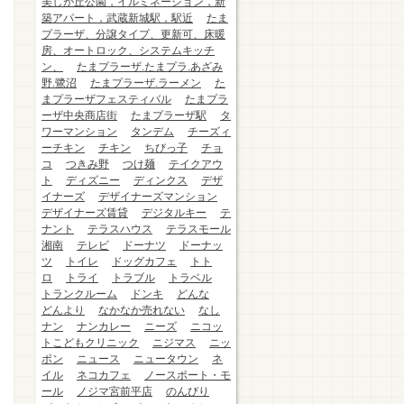
美しが丘公園，イルミネーション，新
築アパート，武蔵新城駅，駅近
たま
プラーザ、分譲タイプ、更新可、床暖
房、オートロック、システムキッチ
ン、
たまプラーザ.たまプラ.あざみ
野.鷺沼
たまプラーザ.ラーメン
た
まプラーザフェスティバル
たまプラ
ーザ中央商店街
たまプラーザ駅
タ
ワーマンション
タンデム
チーズィ
ーチキン
チキン
ちびっ子
チョ
コ
つきみ野
つけ麺
テイクアウ
ト
ディズニー
ディンクス
デザ
イナーズ
デザイナーズマンション
デザイナーズ賃貸
デジタルキー
テ
ナント
テラスハウス
テラスモール
湘南
テレビ
ドーナツ
ドーナッ
ツ
トイレ
ドッグカフェ
トト
ロ
トライ
トラブル
トラベル
トランクルーム
ドンキ
どんな
どんより
なかなか売れない
なし
ナン
ナンカレー
ニーズ
ニコッ
トこどもクリニック
ニジマス
ニッ
ポン
ニュース
ニュータウン
ネ
イル
ネコカフェ
ノースポート・モ
ール
ノジマ宮前平店
のんびり