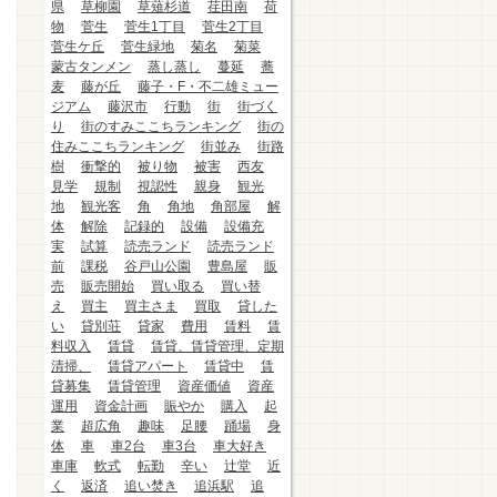
県
草柳園
草薙杉道
荏田南
荷
物
菅生
菅生1丁目
菅生2丁目
菅生ケ丘
菅生緑地
菊名
菊菜
蒙古タンメン
蒸し蒸し
蔓延
蕎
麦
藤が丘
藤子・F・不二雄ミュー
ジアム
藤沢市
行動
街
街づく
り
街のすみここちランキング
街の
住みここちランキング
街並み
街路
樹
衝撃的
被り物
被害
西友
見学
規制
視認性
親身
観光
地
観光客
角
角地
角部屋
解
体
解除
記録的
設備
設備充
実
試算
読売ランド
読売ランド
前
課税
谷戸山公園
豊島屋
販
売
販売開始
買い取る
買い替
え
買主
買主さま
買取
貸した
い
貸別荘
貸家
費用
賃料
賃
料収入
賃貸
賃貸、賃貸管理、定期
清掃、
賃貸アパート
賃貸中
賃
貸募集
賃貸管理
資産価値
資産
運用
資金計画
賑やか
購入
起
業
超広角
趣味
足腰
踊場
身
体
車
車2台
車3台
車大好き
車庫
軟式
転勤
辛い
辻堂
近
く
返済
追い焚き
追浜駅
追