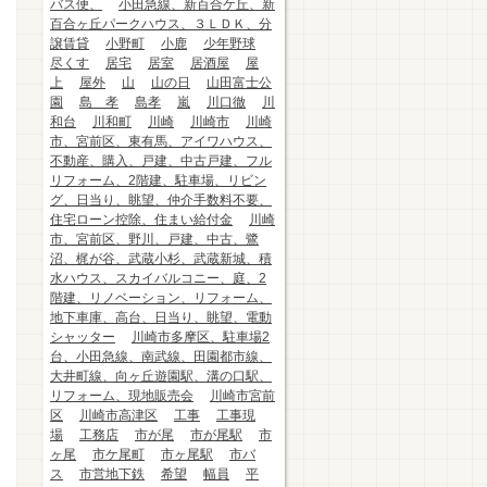
バス便、
小田急線、新百合ケ丘、新
百合ヶ丘パークハウス、３ＬＤＫ、分
譲賃貸
小野町
小鹿
少年野球
尽くす
居宅
居室
居酒屋
屋
上
屋外
山
山の日
山田富士公
園
島 孝
島孝
嵐
川口徹
川
和台
川和町
川崎
川崎市
川崎
市、宮前区、東有馬、アイワハウス、
不動産、購入、戸建、中古戸建、フル
リフォーム、2階建、駐車場、リビン
グ、日当り、眺望、仲介手数料不要、
住宅ローン控除、住まい給付金
川崎
市、宮前区、野川、戸建、中古、鷺
沼、梶が谷、武蔵小杉、武蔵新城、積
水ハウス、スカイバルコニー、庭、2
階建、リノベーション、リフォーム、
地下車庫、高台、日当り、眺望、電動
シャッター
川崎市多摩区、駐車場2
台、小田急線、南武線、田園都市線、
大井町線、向ヶ丘遊園駅、溝の口駅、
リフォーム、現地販売会
川崎市宮前
区
川崎市高津区
工事
工事現
場
工務店
市が尾
市が尾駅
市
ヶ尾
市ケ尾町
市ヶ尾駅
市バ
ス
市営地下鉄
希望
幅員
平