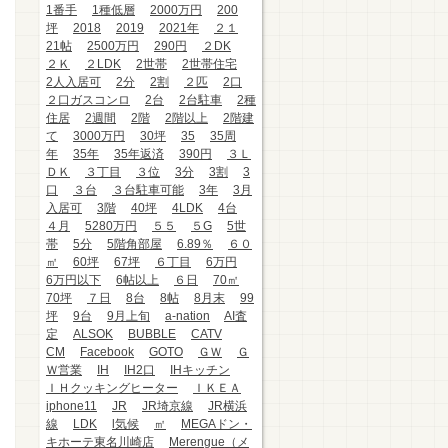
1番手
1種低層
2000万円
200
坪
2018
2019
2021年
２１
21帖
2500万円
290円
２DK
２Ｋ
２LDK
2世帯
2世帯住宅
2人入居可
2分
2割
２匹
2口
２口ガスコンロ
2台
2台駐車
2種
住居
2週間
2階
2階以上
2階建
て
3000万円
30坪
35
35周
年
35年
35年返済
390円
３Ｌ
ＤＫ
３丁目
３位
3分
3割
3
口
３台
３台駐車可能
3年
3月
入居可
3階
40坪
4LDK
4台
４月
5280万円
５５
５G
5世
帯
5分
5階角部屋
6.89％
６０
㎡
60坪
67坪
６丁目
6万円
6万円以下
6帖以上
６日
70㎡
70坪
７日
8台
8帖
8月末
99
坪
9台
9月上旬
a-nation
AI査
定
ALSOK
BUBBLE
CATV
CM
Facebook
GOTO
ＧＷ
Ｇ
Ｗ営業
IH
IH2口
IHキッチン
ＩＨクッキングヒーター
ＩＫＥＡ
iphone11
JR
JR埼京線
JR横浜
線
LDK
l気候
㎡
MEGAドン・
キホーテ東名川崎店
Merengue（メ