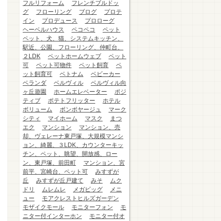
フルリフォーム
フレンチブルドッ
グ
フローリング
ブログ
プロテ
イン
プロデュース
プロローグ
ヘーベルハウス
ペコペコ
ペット
ペット、犬、猫、システムキッチン、
駅近、公園、フローリング、仲町台、
２LDK
ペットホームウェブ
ペット
可
ペット可物件
ペット飼育
ペ
ット飼育可
ベトナム
ベビーカー
ベランダ
ベルヴィル
ベルヴィル向
ヶ丘遊園
ホームエレベーター
ポジ
ティブ
ポテトフリッター
ホテル
ボリューム
ボンボヤージュ
マーク
シティ
マイホーム
マスク
まつ
エク
マンション
マンション、売
却、ヴェレーナ東戸塚、大規模マンシ
ョン、綺麗、３LDK、カウンターキッ
チン、ペット、眺望、開放感、ロー
ン、東戸塚、前田町
マンション、宮
前平、宮崎台、ペット可
みすずが
丘
みすずが丘戸建て
みそ
ムク
ドリ
ムレムレ
メガビッグ
メニ
ュー
モアクレストヒルズガーデン
モザイクモール
モニターフォン
モ
ニター付インターホン
モニター付オ