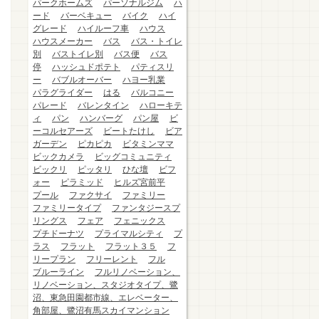
パークホームズ
パーソナルジム
ハ
ード
バーベキュー
バイク
ハイ
グレード
ハイルーフ車
ハウス
ハウスメーカー
バス
バス・トイレ
別
バストイレ別
バス便
バス
停
ハッシュドポテト
パティスリ
ー
バブルオーバー
ハヨー乳業
パラグライダー
はる
バルコニー
パレード
バレンタイン
ハローキテ
ィ
パン
ハンバーグ
パン屋
ビ
ーコルセアーズ
ビートたけし
ビア
ガーデン
ピカピカ
ビタミンママ
ビックカメラ
ビッグコミュニティ
ビックリ
ピッタリ
ひな壇
ビフ
ォー
ピラミッド
ヒルズ宮前平
プール
ファクサイ
ファミリー
ファミリータイプ
ファンタジースプ
リングス
フェア
フェニックス
プチドーナツ
プライマルシティ
プ
ラス
フラット
フラット３５
フ
リープラン
フリーレント
フル
ブルーライン
フルリノベーション、
リノベーション、スタジオタイプ、鷺
沼、東急田園都市線、エレベーター、
角部屋、鷺沼有馬スカイマンション