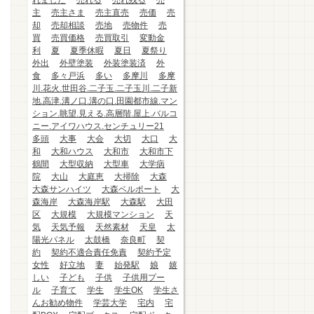
れました
売れる
売れ残る
売
主
売主さま
売主直売
売価
売
却
売却相談
売地
売物件
売
買
売買価格
売買取引
変動金
利
夏
夏季休暇
夏日
夏祭り
外出
外壁塗装
外装塗装済
外
食
多々戸浜
多い
多摩川
多摩
川.花火.世田谷.二子玉.二子玉川.二子新
地.高津.溝ノ口.溝の口.田園都市線.マン
ション.眺望.見える.高層階.屋上.バルコ
ニー.アイワハウス.センチュリー21
多頭
大事
大会
大切
大口
大
和
大和ハウス
大和市
大和市下
鶴間
大型収納
大型車
大学病
院
大山
大庭恵
大掃除
大森
大森サンハイツ
大森ベルポート
大
森海岸
大森海岸駅
大森駅
大田
区
大規模
大規模マンション
天
気
天気予報
天然素材
天皇
太
陽光パネル
太鼓橋
奈良町
契
約
契約不適合責任免責
契約予定
女性
好立地
妻
始発駅
娘
嬉
しい
子ども
子供
子供用プー
ル
子育て
学生
学生OK
学生さ
んお勧め物件
学芸大学
宅内
宅