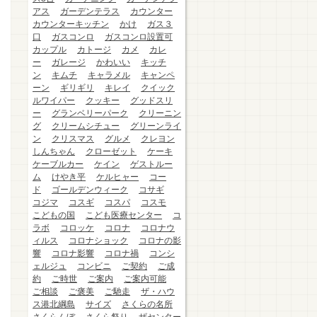
アス
ガーデンテラス
カウンター
カウンターキッチン
かけ
ガス３
口
ガスコンロ
ガスコンロ設置可
カップル
カトージ
カメ
カレ
ー
ガレージ
かわいい
キッチ
ン
キムチ
キャラメル
キャンペ
ーン
ギリギリ
キレイ
クイック
ルワイパー
クッキー
グッドスリ
ー
グランベリーパーク
クリーニン
グ
クリームシチュー
グリーンライ
ン
クリスマス
グルメ
クレヨン
しんちゃん
クローゼット
ケーキ
ケーブルカー
ケイン
ゲストルー
ム
けやき平
ケルヒャー
コー
ド
ゴールデンウィーク
コサギ
コジマ
コスギ
コスパ
コスモ
こどもの国
こども医療センター
コ
ラボ
コロッケ
コロナ
コロナウ
ィルス
コロナショック
コロナの影
響
コロナ影響
コロナ禍
コンシ
ェルジュ
コンビニ
ご契約
ご成
約
ご時世
ご案内
ご案内可能
ご相談
ご褒美
ご馳走
ザ・ハウ
ス港北綱島
サイズ
さくらの名所