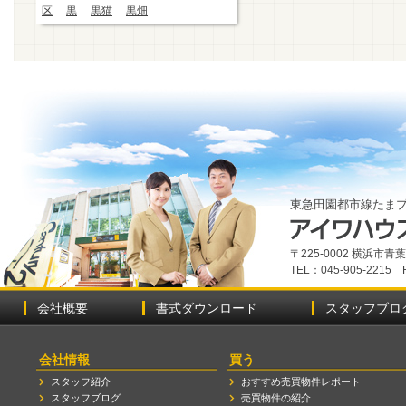
区
黒
黒猫
黒畑
東急田園都市線たま
〒225-0002 横浜市
TEL：045-905-2215 
会社概要
書式ダウンロード
スタッフブロ
会社情報
買う
スタッフ紹介
おすすめ売買物件レポート
スタッフブログ
売買物件の紹介