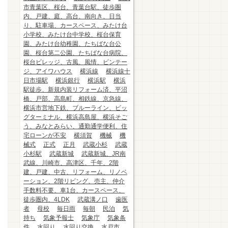
市青葉区、桜台、青葉台駅、徒歩圏
内、戸建、庭、高台、南向き、日当
り、駐車場、カースペース、みたけ台
小学校、みたけ台中学校、桜台保育
園、みたけ台幼稚園、たちばな台公
園、桜台第二公園、たちばな台病院、
桜台ビレッジ、古風、風情、ビンテー
ジ、アイワハウス
横浜線
横浜線十
日市場駅
横浜銀行
横浜駅
横浜
駅徒歩、新規内装リフォーム済、平沼
橋、戸部、高島町、相鉄線、京急線、
横浜市営地下鉄、ブルーライン、ビッ
グターミナル、横浜高島屋、横浜そご
う、みなとみらい、通勤通学便利、住
宅ローンが不安
横須賀
機械
機
械式
正式
正月
武蔵小杉
武蔵
小杉駅
武蔵新城
武蔵新城、JR南
武線、川崎市、高津区、千年、2階
建、戸建、中古、リフォーム、リノベ
ーション、2階リビング、売主、仲介
手数料不要、車1台、カースペース、
徒歩圏内、4LDK
武蔵溝ノ口
歯医
者
母校
毎日雨
毎朝
民泊
気
持ち
気象予報士
気象庁
気象条
件
水回り
水回り交換
水戸市