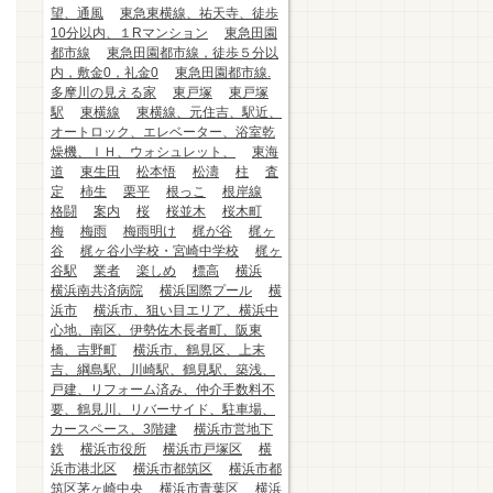
望、通風
東急東横線、祐天寺、徒歩
10分以内、１Rマンション
東急田園
都市線
東急田園都市線，徒歩５分以
内，敷金0，礼金0
東急田園都市線.
多摩川の見える家
東戸塚
東戸塚
駅
東横線
東横線、元住吉、駅近、
オートロック、エレベーター、浴室乾
燥機、ＩＨ、ウォシュレット、
東海
道
東生田
松本悟
松濤
柱
査
定
柿生
栗平
根っこ
根岸線
格闘
案内
桜
桜並木
桜木町
梅
梅雨
梅雨明け
梶が谷
梶ヶ
谷
梶ヶ谷小学校・宮崎中学校
梶ヶ
谷駅
業者
楽しめ
標高
横浜
横浜南共済病院
横浜国際プール
横
浜市
横浜市、狙い目エリア、横浜中
心地、南区、伊勢佐木長者町、阪東
橋、吉野町
横浜市、鶴見区、上末
吉、綱島駅、川崎駅、鶴見駅、築浅、
戸建、リフォーム済み、仲介手数料不
要、鶴見川、リバーサイド、駐車場、
カースペース、3階建
横浜市営地下
鉄
横浜市役所
横浜市戸塚区
横
浜市港北区
横浜市都筑区
横浜市都
筑区茅ヶ崎中央
横浜市青葉区
横浜