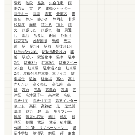
陽気
階段
雅楽
集合住宅
雨
雨の日
雪
雲
電動シャッター
電子キー
電車
需要
青葉区
青
葉台
静か
静かさ
静岡市
非課
税制度
面積
頂ける
頂上
頑
丈
頑張った
頑張れ
額
風通
し
風邪
飲食店
飼育
飼育可
飼育可能
首都圏版
馬絹
馬車
道
駅
駅4分
駅前
駅徒歩1分
駅徒歩3分以内
駅徒歩5分以内
駅
近
駅近い
駅近物件
駐車
駐車
2台
駐車3台
駐車9台
駐車スペー
ス2台
駐車場
駐車場２台
駐車場
2台、屋根付き駐車場、車サイズ
駐
車場付
駐輪
駐輪場
高い
高く
売りたい
高く売却
高低差
高
値
高台
高島
高島台
高津
高
津区
高津区千年
高津駅
高級
高級住宅
高級住宅街
高速インター
ネット
高額
高齢者
鬼
鬼怒川
決壊
魅力
鯉
鳥
鳩サブレ―
鴨居
鴨居の石畳
鶴川
鶴見
鶴
見区
鶴間
鷺沼
鷺沼、徒歩圏、
分譲、２LDK、リノベーション、
鷺
沼小学校
鷺沼駅
麵屋
麺
麻生