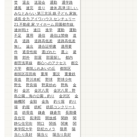
焚
退去
送迎会
通勤
通学路
通風
速完
造り
連休.高津.涼しい.
みなとみらい.第三京浜.娘.子ども.家族.
成長.全力.アイワハウス.センチュリー
21.不動産.家.マイホーム.田園都市線.
連休明け
連日
進学
運動
運動
不足
運用
過信
過信は禁物
道
具
道路
道路高低差
道路高低差
無し
遠出
適合証明書
適用要
件
遮音性能
選ばれた
選ぶ
避
難
郊外
部屋
部屋探し
都内
都営浅草線
都心へのアクセス
都立
大学
都筑ふれあいの丘
都筑区
都筑区荏田南
重厚
重説
重量鉄
骨造
野川本町
野球
野球少年
野生
野良猫
野菜炒め
野鳥
金
利
金沢
金沢八景
金沢八景，野
島公園，海の公園，釣り
金沢区
金
融機関
金額
金魚
釣り堀
釣り
場
釣堀
鉄町
鉄筋コンクリート
造
鉄骨造
鎌倉
鎌倉市
長期優
良住宅
長津田
開放感
閑静
閑
静な住宅街
間口
関係
関東
関
東学院大学
防犯カメラ
限界
陽
当たり良好
陽当り
陽当り良好