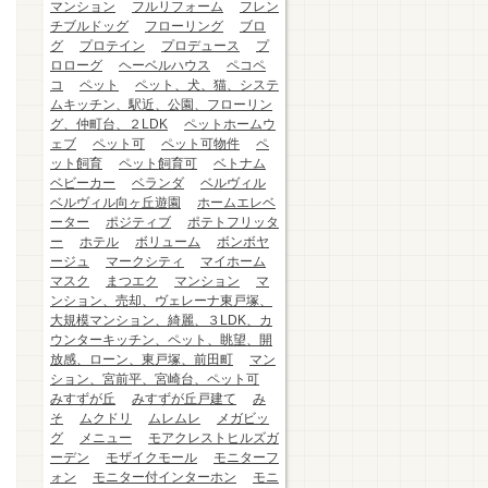
マンション
フルリフォーム
フレン
チブルドッグ
フローリング
ブロ
グ
プロテイン
プロデュース
プ
ロローグ
ヘーベルハウス
ペコペ
コ
ペット
ペット、犬、猫、システ
ムキッチン、駅近、公園、フローリン
グ、仲町台、２LDK
ペットホームウ
ェブ
ペット可
ペット可物件
ペ
ット飼育
ペット飼育可
ベトナム
ベビーカー
ベランダ
ベルヴィル
ベルヴィル向ヶ丘遊園
ホームエレベ
ーター
ポジティブ
ポテトフリッタ
ー
ホテル
ボリューム
ボンボヤ
ージュ
マークシティ
マイホーム
マスク
まつエク
マンション
マ
ンション、売却、ヴェレーナ東戸塚、
大規模マンション、綺麗、３LDK、カ
ウンターキッチン、ペット、眺望、開
放感、ローン、東戸塚、前田町
マン
ション、宮前平、宮崎台、ペット可
みすずが丘
みすずが丘戸建て
み
そ
ムクドリ
ムレムレ
メガビッ
グ
メニュー
モアクレストヒルズガ
ーデン
モザイクモール
モニターフ
ォン
モニター付インターホン
モニ