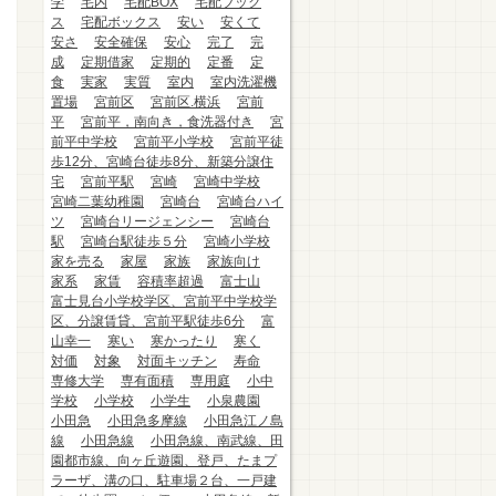
学
宅内
宅配BOX
宅配ブック
ス
宅配ボックス
安い
安くて
安さ
安全確保
安心
完了
完
成
定期借家
定期的
定番
定
食
実家
実質
室内
室内洗濯機
置場
宮前区
宮前区.横浜
宮前
平
宮前平，南向き，食洗器付き
宮
前平中学校
宮前平小学校
宮前平徒
歩12分、宮崎台徒歩8分、新築分譲住
宅
宮前平駅
宮崎
宮崎中学校
宮崎二葉幼稚園
宮崎台
宮崎台ハイ
ツ
宮崎台リージェンシー
宮崎台
駅
宮崎台駅徒歩５分
宮崎小学校
家を売る
家屋
家族
家族向け
家系
家賃
容積率超過
富士山
富士見台小学校学区、宮前平中学校学
区、分譲賃貸、宮前平駅徒歩6分
富
山幸一
寒い
寒かったり
寒く
対価
対象
対面キッチン
寿命
専修大学
専有面積
専用庭
小中
学校
小学校
小学生
小泉農園
小田急
小田急多摩線
小田急江ノ島
線
小田急線
小田急線、南武線、田
園都市線、向ヶ丘遊園、登戸、たまプ
ラーザ、溝の口、駐車場２台、一戸建