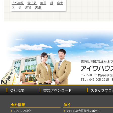
沼小学校
鷺沼駅
麵屋
麺
麻生
区
黒
黒猫
黒畑
東急田園都市線たま
〒225-0002 横浜市
TEL：045-905-2215 
会社概要
書式ダウンロード
スタッフブロ
会社情報
買う
スタッフ紹介
おすすめ売買物件レポート