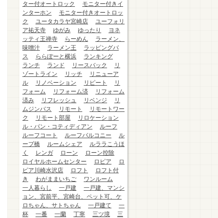
ター付オートロック
モニター付きイ
ンターホン
モニター付きオートロッ
ク
ユータカラヤ宮崎店
ユーフォリ
ア祐天寺
ゆがみ
ゆったり
ヨネ
ッティ王禅寺
らーめん
ラーメン、
味噌汁
ラーメン王
ラッピングバ
ス
ららぽーと横浜
ランキング
ランチ
ランド
リースバック
リ
ゾートライン
リッチ
リニューア
ル
リノベーション
リピート
リ
フォーム
リフォーム済
リフォーム
済み
リフレッシュ
リベンジ
リ
ムジンバス
リモート
リモートワー
ク
リモート部屋
リロケーション
ル・パン・コティディアン
ルーフ
ルーフコート
ルーフバルコニー
ル
ープ橋
ルームシェア
ルララこうほ
く
レンガ
ローン
ローン控除
ロイヤルホームセンター
ロピア
ロ
ピア川崎水沢店
ロフト
ロフト付
き
わがままいちご
ワンルーム
一人暮らし
一戸建
一戸建、マンシ
ョン、宮前平、宮崎台、ペット可、ケ
ロちゃん、サトちゃん
一戸建て
一
杯
一番
一蘭
丁寧
三ツ境
三