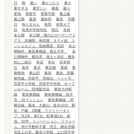
日
暇
暑い
暑かったり
暑さ
暑すぎる
暑苦しい
暴風
曇り
更地
更新可
更新可能
最上級
最上階
最強
最終枡
最高
月曜
日
有りません
有馬
有馬４丁
目
有馬中学校学区
朝日
木材
未公開
未公開、溝の口ガーデンアク
アス、高層階、角部屋、９０㎡超、コ
ンシェルジュ、収納豊富、笑顔
未公
開物件、東急東横線、都立大学、
未
公開物件、横浜市、保土ヶ谷区、優先
的にご紹介
本店
本社
杉本和
弘
条件
東京
東京都
東南
東
南角地
東山田
東急
東急、田園
都市線、宮前平、宮崎台、ペット可、
宮前平小学校、宮前平中学校、オープ
ンルーム、現地販売会
東急大井町
線
東急東横線
東急東横線，祐天
寺，1Kマンション
東急東横線、JR
横浜線、菊名、大倉山、徒歩10分、駅
近、戸建、2階建、ファミリータイ
プ、3LDK、車2台、駐車場2台、築
浅、30坪、リノベーション、リフォー
ム、仲介手数料不要、売主、横浜市鶴
見区上の宮、菊名小学校、上の宮中学