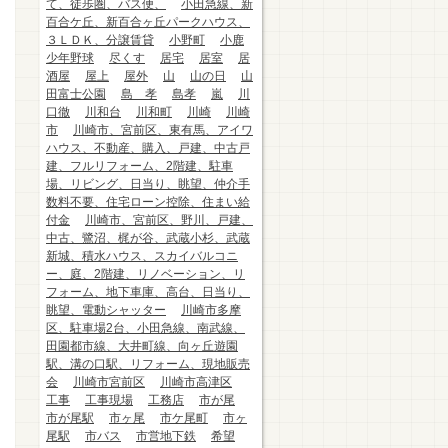
て、徒歩圏、バス便、
小田急線、新
百合ケ丘、新百合ヶ丘パークハウス、
３ＬＤＫ、分譲賃貸
小野町
小鹿
少年野球
尽くす
居宅
居室
居
酒屋
屋上
屋外
山
山の日
山
田富士公園
島 孝
島孝
嵐
川
口徹
川和台
川和町
川崎
川崎
市
川崎市、宮前区、東有馬、アイワ
ハウス、不動産、購入、戸建、中古戸
建、フルリフォーム、2階建、駐車
場、リビング、日当り、眺望、仲介手
数料不要、住宅ローン控除、住まい給
付金
川崎市、宮前区、野川、戸建、
中古、鷺沼、梶が谷、武蔵小杉、武蔵
新城、積水ハウス、スカイバルコニ
ー、庭、2階建、リノベーション、リ
フォーム、地下車庫、高台、日当り、
眺望、電動シャッター
川崎市多摩
区、駐車場2台、小田急線、南武線、
田園都市線、大井町線、向ヶ丘遊園
駅、溝の口駅、リフォーム、現地販売
会
川崎市宮前区
川崎市高津区
工事
工事現場
工務店
市が尾
市が尾駅
市ヶ尾
市ケ尾町
市ヶ
尾駅
市バス
市営地下鉄
希望