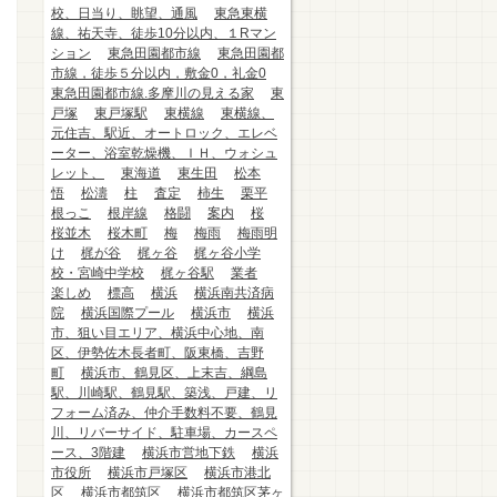
校、日当り、眺望、通風
東急東横
線、祐天寺、徒歩10分以内、１Rマン
ション
東急田園都市線
東急田園都
市線，徒歩５分以内，敷金0，礼金0
東急田園都市線.多摩川の見える家
東
戸塚
東戸塚駅
東横線
東横線、
元住吉、駅近、オートロック、エレベ
ーター、浴室乾燥機、ＩＨ、ウォシュ
レット、
東海道
東生田
松本
悟
松濤
柱
査定
柿生
栗平
根っこ
根岸線
格闘
案内
桜
桜並木
桜木町
梅
梅雨
梅雨明
け
梶が谷
梶ヶ谷
梶ヶ谷小学
校・宮崎中学校
梶ヶ谷駅
業者
楽しめ
標高
横浜
横浜南共済病
院
横浜国際プール
横浜市
横浜
市、狙い目エリア、横浜中心地、南
区、伊勢佐木長者町、阪東橋、吉野
町
横浜市、鶴見区、上末吉、綱島
駅、川崎駅、鶴見駅、築浅、戸建、リ
フォーム済み、仲介手数料不要、鶴見
川、リバーサイド、駐車場、カースペ
ース、3階建
横浜市営地下鉄
横浜
市役所
横浜市戸塚区
横浜市港北
区
横浜市都筑区
横浜市都筑区茅ヶ