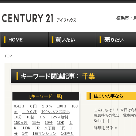
横浜市・
TOP
千葉
住まいの事なら
[キーワード一覧]
0.41％
０円
１０％
100％
100
こんにちは！！ 今日は
㎡
１００坪
109シネマズ港北
喘息持ちの私は、電車内で
10分
10帖
１２
125㎡規制
&nbs […]
150㎡超
15号
19号
1DK
１
詳細を見る »
K
1LDK
1R
１丁目
1円
1
分
1年
1棟マンション
1棟売り