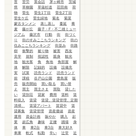
苔
苦労
英会話
茅ヶ崎市
茨城
県
草柳園
草薙杉道
荏田南
荷
物
菅生
菅生1丁目
菅生2丁目
菅生ケ丘
菅生緑地
菊名
菊菜
蒙古タンメン
蒸し蒸し
蔓延
蕎
麦
藤が丘
藤子・F・不二雄ミュー
ジアム
藤沢市
行動
街
街づく
り
街のすみここちランキング
街の
住みここちランキング
街並み
街路
樹
衝撃的
被り物
被害
西友
見学
規制
視認性
親身
観光
地
観光客
角
角地
角部屋
解
体
解除
記録的
設備
設備充
実
試算
読売ランド
読売ランド
前
課税
谷戸山公園
豊島屋
販
売
販売開始
買い取る
買い替
え
買主
買主さま
買取
貸した
い
貸別荘
貸家
費用
賃料
賃
料収入
賃貸
賃貸、賃貸管理、定期
清掃、
賃貸アパート
賃貸中
賃
貸募集
賃貸管理
資産価値
資産
運用
資金計画
賑やか
購入
起
業
超広角
趣味
足腰
踊場
身
体
車
車2台
車3台
車大好き
車庫
軟式
転勤
辛い
辻堂
近