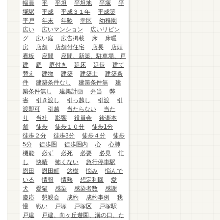
幅員
平
平坦
平坦地
平塚
平
塚駅
平成
平成３１年
平成築
平戸
年末
年齢
幸区
幼稚園
広い
広いマンション
広いリビン
グ
広い庭
広告掲載
床
床暖
房
店舗
店舗付住宅
店長
店頭
看板
座間
座間、新築、駐車場、戸
建
庭
庭付き
延床
延長
建て
替え
建物
建築
建築士
建築条
件
建築条件なし
建築条件無
建
築条件無し
建築計画
弁当
弊
害
引き渡し
引っ越し
引渡
引
渡即可
引越
当たらない
当た
り
当社
影響
役員会
後楽本
舗
徒歩
徒歩１０分
徒歩1分
徒歩２分
徒歩3分
徒歩４分
徒歩
5分
徒歩圏
徒歩圏内
心
心肺
機能
必ず
必死
必要
必見
忙
し
快晴
怖くない
急行停車駅
恩田
恩田町
悠樹
悩み
悩んで
いる
情報
情熱
想定利回
愛
犬
愛猫
感染
感染者数
感謝
慶応
懇親会
成約
成約事例
我
慢
戦い
戸塚
戸塚区
戸塚駅
戸建
戸建、向ヶ丘遊園、溝の口、た