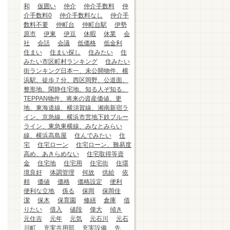
和
仮囲い
仲介
仲介手数料
仲
介手数料0
仲介手数料なし
仲介手
数料不要
仲町台
仲町台駅
伊勢
原市
伊東
伊豆
休暇
休業
会
社
会話
会議
低価格
低金利
住まい
住まい探し
住みたい
住
みたい市区町村ランキング
住みたい
街ランキング日本一、未公開物件、横
浜駅、徒歩７分、西区岡野、公道面、
整形地、閑静住宅地、知る人ぞ知る、
TEPPAN物件、将来の資産価値、更
地、東海道線、横須賀線、湘南新宿ラ
イン、京急線、横浜市営地下鉄ブルー
ライン、東急東横線、みなとみらい
線、横浜高島屋
住んでみたい
住
宅
住宅ローン
住宅ローン、難易度
高め、あきらめない
住宅取得等資
金
住宅地
住宅用
住宅街
住環
境良好
体調管理
何故
供給
依
頼
価値
価格
価格設定
便利
便利な立地
係る
保岡
保岡佳
潔
保木
保育園
修繕
倉庫
借
りたい
借入
値段
偉大
傾き
元住吉
元年
元気
元石川
元石
川町
充実共用部
充実設備
先