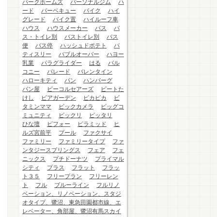
パークホームズ
パーソナルジム
ハ
ード
バーベキュー
バイク
ハイ
グレード
バイク置
ハイルーフ車
ハウス
ハウスメーカー
バス
バ
ス・トイレ別
バストイレ別
バス
便
バス停
ハッシュドポテト
パ
ティスリー
バブルオーバー
ハヨー
乳業
パラグライダー
はる
バル
コニー
パレード
バレンタイン
ハローキティ
パン
ハンバーグ
パン屋
ビーコルセアーズ
ビートた
けし
ビアガーデン
ピカピカ
ビ
タミンママ
ビックカメラ
ビッグコ
ミュニティ
ビックリ
ピッタリ
ひな壇
ビフォー
ピラミッド
ヒ
ルズ宮前平
プール
ファクサイ
ファミリー
ファミリータイプ
ファ
ンタジースプリングス
フェア
フェ
ニックス
プチドーナツ
プライマル
シティ
プラス
フラット
フラッ
ト３５
フリープラン
フリーレン
ト
フル
ブルーライン
フルリノ
ベーション、リノベーション、スタジ
オタイプ、鷺沼、東急田園都市線、エ
レベーター、角部屋、鷺沼有馬スカイ