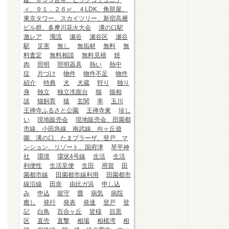
建、８５５世帯、ビッグコミュニテ
ィ、９１．２６㎡、４LDK、角部屋、
東京タワー、スカイツリー、新宿高層
ビル群、多摩川花火大会
溝の口駅
激レア
濁流
瀬谷
瀬谷区
瀬谷
駅
災害
無し
無垢材
無料
無
料査定
無料相談
無料見積
焼
肉
照明
照明器具
熱い
熱中
症
片づけ
物件
物件不足
物件
紹介
特典
犬
犬蔵
狩り
独り
身
独立
独立洗面台
猫
猫相
談
猫飼育
猿
玄関
率
玉川
王禅寺ふるさと公園
王禅寺東
珍し
い
現地販売会
現地販売会、田園都
市線、小田急線、南武線、向ヶ丘遊
園、溝の口、たまプラーザ、登戸、マ
ンション、リゾート、国府津
琴平神
社
環境
環状4号線
生活
生活
利便性
生活至便
生田
用賀
田
園都市線
田園都市線利用
田園都市
線沿線
田奈
由比ガ浜
申し込
み
申込
留守
畳
病気
病院
癒し
発行
発表
発達
登戸
登
記
白鳥
百合ヶ丘
皆様
目黒
区
直売
直撃
相場
相模湾
相