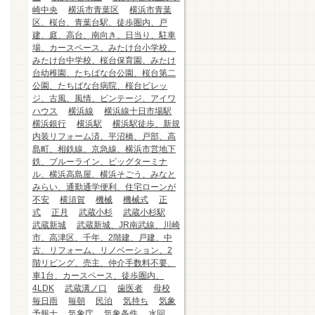
崎中央
横浜市青葉区
横浜市青葉
区、桜台、青葉台駅、徒歩圏内、戸
建、庭、高台、南向き、日当り、駐車
場、カースペース、みたけ台小学校、
みたけ台中学校、桜台保育園、みたけ
台幼稚園、たちばな台公園、桜台第二
公園、たちばな台病院、桜台ビレッ
ジ、古風、風情、ビンテージ、アイワ
ハウス
横浜線
横浜線十日市場駅
横浜銀行
横浜駅
横浜駅徒歩、新規
内装リフォーム済、平沼橋、戸部、高
島町、相鉄線、京急線、横浜市営地下
鉄、ブルーライン、ビッグターミナ
ル、横浜高島屋、横浜そごう、みなと
みらい、通勤通学便利、住宅ローンが
不安
横須賀
機械
機械式
正
式
正月
武蔵小杉
武蔵小杉駅
武蔵新城
武蔵新城、JR南武線、川崎
市、高津区、千年、2階建、戸建、中
古、リフォーム、リノベーション、2
階リビング、売主、仲介手数料不要、
車1台、カースペース、徒歩圏内、
4LDK
武蔵溝ノ口
歯医者
母校
毎日雨
毎朝
民泊
気持ち
気象
予報士
気象庁
気象条件
水回