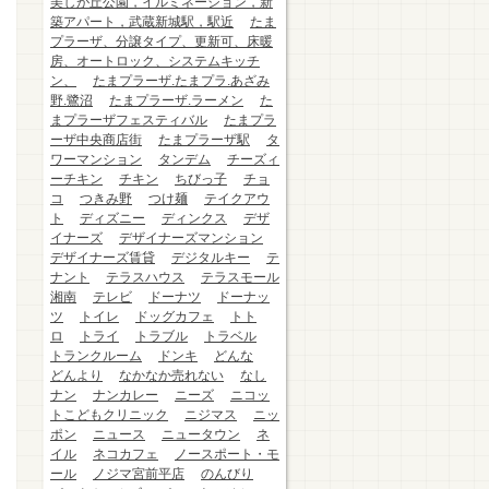
美しが丘公園，イルミネーション，新
築アパート，武蔵新城駅，駅近
たま
プラーザ、分譲タイプ、更新可、床暖
房、オートロック、システムキッチ
ン、
たまプラーザ.たまプラ.あざみ
野.鷺沼
たまプラーザ.ラーメン
た
まプラーザフェスティバル
たまプラ
ーザ中央商店街
たまプラーザ駅
タ
ワーマンション
タンデム
チーズィ
ーチキン
チキン
ちびっ子
チョ
コ
つきみ野
つけ麺
テイクアウ
ト
ディズニー
ディンクス
デザ
イナーズ
デザイナーズマンション
デザイナーズ賃貸
デジタルキー
テ
ナント
テラスハウス
テラスモール
湘南
テレビ
ドーナツ
ドーナッ
ツ
トイレ
ドッグカフェ
トト
ロ
トライ
トラブル
トラベル
トランクルーム
ドンキ
どんな
どんより
なかなか売れない
なし
ナン
ナンカレー
ニーズ
ニコッ
トこどもクリニック
ニジマス
ニッ
ポン
ニュース
ニュータウン
ネ
イル
ネコカフェ
ノースポート・モ
ール
ノジマ宮前平店
のんびり