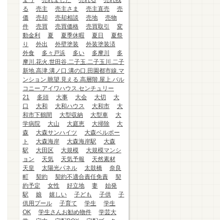
まう
売れました
売れる
売れ残
る
売主
売主さま
売主直売
売
価
売却
売却相談
売地
売物
件
売買
売買価格
売買取引
変
動金利
夏
夏季休暇
夏日
夏祭
り
外出
外壁塗装
外装塗装済
外食
多々戸浜
多い
多摩川
多
摩川.花火.世田谷.二子玉.二子玉川.二子
新地.高津.溝ノ口.溝の口.田園都市線.マ
ンション.眺望.見える.高層階.屋上.バル
コニー.アイワハウス.センチュリー
21
多頭
大事
大会
大切
大
口
大和
大和ハウス
大和市
大
和市下鶴間
大型収納
大型車
大
学病院
大山
大庭恵
大掃除
大
森
大森サンハイツ
大森ベルポー
ト
大森海岸
大森海岸駅
大森
駅
大田区
大規模
大規模マンシ
ョン
天気
天気予報
天然素材
天皇
太陽光パネル
太鼓橋
奈良
町
契約
契約不適合責任免責
契
約予定
女性
好立地
妻
始発
駅
娘
嬉しい
子ども
子供
子
供用プール
子育て
学生
学生
OK
学生さんお勧め物件
学芸大