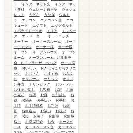
ト
インターネット光
インターネッ
ト無料
ヴェレーナ東戸塚
ウォシュ
レット
うどん
うなぎ
ウルト
ラ
エアコン
エアコン２基
エコ
キュート
エジプト
エッグタルト
エバライトデュオ
エリア
エレベー
タ
エレベーター
オートロック
オーナー
オーナーズルーム
オーナ
ーチェンジ
オーナー様
オーナ様
オープン
オープンハウス
オープン
ルーム
オープンルーム、現地販売
会、たまプラーザ、ベルグ
オール洋
室
おいしい
おぎはらこどもクリニ
ック
おじさん
おすすめ
おみく
じ
オリジナル
オリジン
オリジ
ン弁当
オリンピック
オル・メル
お住まい探し
お客様
お家
お家
の売却
お店
お庭
お引越し
お
得
お悩み
お手伝い
お手軽
お
手頃
お手頃価格
お料理
お歳
暮
お申込み
お祓い
お祝い
お
肉
お腹
お菓子
お部屋
お部屋
探し
お部屋紹介
お金
カースペ
ース
カースペース２台
カースペー
ス3台
ガーデニング
ガーデンアク