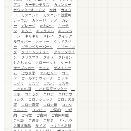
アス
ガーデンテラス
カウンター
カウンターキッチン
かけ
ガス３
口
ガスコンロ
ガスコンロ設置可
カップル
カトージ
カメ
カレ
ー
ガレージ
かわいい
キッチ
ン
キムチ
キャラメル
キャンペ
ーン
ギリギリ
キレイ
クイック
ルワイパー
クッキー
グッドスリ
ー
グランベリーパーク
クリーニン
グ
クリームシチュー
グリーンライ
ン
クリスマス
グルメ
クレヨン
しんちゃん
クローゼット
ケーキ
ケーブルカー
ケイン
ゲストルー
ム
けやき平
ケルヒャー
コー
ド
ゴールデンウィーク
コサギ
コジマ
コスギ
コスパ
コスモ
こどもの国
こども医療センター
コ
ラボ
コロッケ
コロナ
コロナウ
ィルス
コロナショック
コロナの影
響
コロナ影響
コロナ禍
コンシ
ェルジュ
コンビニ
ご契約
ご成
約
ご時世
ご案内
ご案内可能
ご相談
ご褒美
ご馳走
ザ・ハウ
ス港北綱島
サイズ
さくらの名所