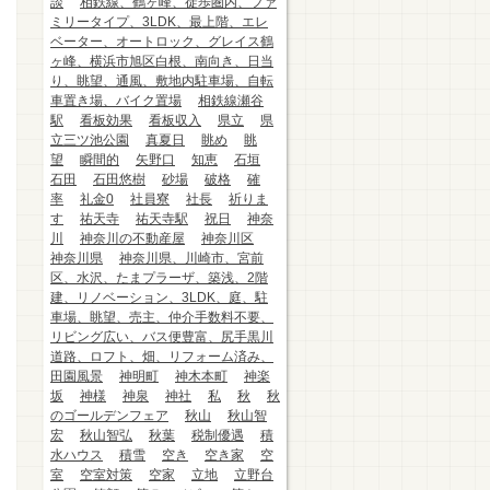
談
相鉄線、鶴ヶ峰、徒歩圏内、ファ
ミリータイプ、3LDK、最上階、エレ
ベーター、オートロック、グレイス鶴
ヶ峰、横浜市旭区白根、南向き、日当
り、眺望、通風、敷地内駐車場、自転
車置き場、バイク置場
相鉄線瀬谷
駅
看板効果
看板収入
県立
県
立三ツ池公園
真夏日
眺め
眺
望
瞬間的
矢野口
知恵
石垣
石田
石田悠樹
砂場
破格
確
率
礼金0
社員寮
社長
祈りま
す
祐天寺
祐天寺駅
祝日
神奈
川
神奈川の不動産屋
神奈川区
神奈川県
神奈川県、川崎市、宮前
区、水沢、たまプラーザ、築浅、2階
建、リノベーション、3LDK、庭、駐
車場、眺望、売主、仲介手数料不要、
リビング広い、バス便豊富、尻手黒川
道路、ロフト、畑、リフォーム済み、
田園風景
神明町
神木本町
神楽
坂
神様
神泉
神社
私
秋
秋
のゴールデンフェア
秋山
秋山智
宏
秋山智弘
秋葉
税制優遇
積
水ハウス
積雪
空き
空き家
空
室
空室対策
空家
立地
立野台