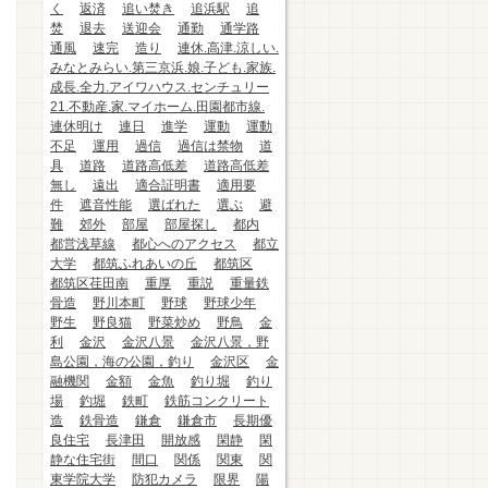
く
返済
追い焚き
追浜駅
追
焚
退去
送迎会
通勤
通学路
通風
速完
造り
連休.高津.涼しい.
みなとみらい.第三京浜.娘.子ども.家族.
成長.全力.アイワハウス.センチュリー
21.不動産.家.マイホーム.田園都市線.
連休明け
連日
進学
運動
運動
不足
運用
過信
過信は禁物
道
具
道路
道路高低差
道路高低差
無し
遠出
適合証明書
適用要
件
遮音性能
選ばれた
選ぶ
避
難
郊外
部屋
部屋探し
都内
都営浅草線
都心へのアクセス
都立
大学
都筑ふれあいの丘
都筑区
都筑区荏田南
重厚
重説
重量鉄
骨造
野川本町
野球
野球少年
野生
野良猫
野菜炒め
野鳥
金
利
金沢
金沢八景
金沢八景，野
島公園，海の公園，釣り
金沢区
金
融機関
金額
金魚
釣り堀
釣り
場
釣堀
鉄町
鉄筋コンクリート
造
鉄骨造
鎌倉
鎌倉市
長期優
良住宅
長津田
開放感
閑静
閑
静な住宅街
間口
関係
関東
関
東学院大学
防犯カメラ
限界
陽