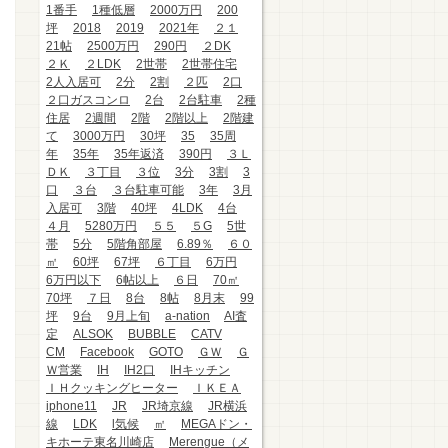
1番手
1種低層
2000万円
200
坪
2018
2019
2021年
２１
21帖
2500万円
290円
２DK
２Ｋ
２LDK
2世帯
2世帯住宅
2人入居可
2分
2割
２匹
2口
２口ガスコンロ
2台
2台駐車
2種
住居
2週間
2階
2階以上
2階建
て
3000万円
30坪
35
35周
年
35年
35年返済
390円
３Ｌ
ＤＫ
３丁目
３位
3分
3割
3
口
３台
３台駐車可能
3年
3月
入居可
3階
40坪
4LDK
4台
４月
5280万円
５５
５G
5世
帯
5分
5階角部屋
6.89％
６０
㎡
60坪
67坪
６丁目
6万円
6万円以下
6帖以上
６日
70㎡
70坪
７日
8台
8帖
8月末
99
坪
9台
9月上旬
a-nation
AI査
定
ALSOK
BUBBLE
CATV
CM
Facebook
GOTO
ＧＷ
Ｇ
Ｗ営業
IH
IH2口
IHキッチン
ＩＨクッキングヒーター
ＩＫＥＡ
iphone11
JR
JR埼京線
JR横浜
線
LDK
l気候
㎡
MEGAドン・
キホーテ東名川崎店
Merengue（メ