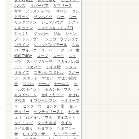
さくらんぼ
さくら祭り
ザセンター
ハウス
サバービア
サブリース
サマーフェスティバル
サロン
サン
ドラッグ
サンハイツ
シー
シー
リングファン
シェアハウス
システ
ムキッチン
システムキッチン3口
じっくり
ジッパー
ジム
シャン
プードレッサー
シュガーラッシュオ
ンライン
ショッピングモール
シル
バーウイーク
スーパー
スーパー生
鮮館TAIGA
スープ
スーモ
スイ
ーツ
スカイツリー見
スカイバルコ
ニー
スカパー
すすき野
スタジ
オタイプ
ステンレスボトル
スポー
ツ
スポット
すまい
すまい給付
金
スマホ
セール
セールス
セ
ールスポイント
セカンドハウス
セ
キスイハイム
セキュリティ
せせら
ぎ公園
セブンイレブン
セミオープ
ン
センター北
センター南
セン
チュリー
センチュリー２１
センチ
ュリー21アイワハウス
ダイエット
タイミング
タイヤ置場
タイル
タイル張り
たまプラ
たまプラー
ザ
たまプラーザ，
たまプラーザ，