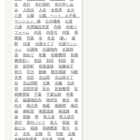
生
先行
先行契約
先行申し込
み
入田浜
入谷
全世界
全力
八景
公園
公園、ペット、お子様、
マンション、猫
公示価格
公道
六浦
共用施設充実
内装
内装リ
フォーム
内見
内見可
内覧
再
開発
写真
冬
冬至
凄い
函
館
分譲
分譲タイプ
分譲マンシ
ョン
分譲地
分譲地内
分譲賃
貸
初めて
初夏
初期費用
初期
費用安い
初詣
別荘
利回
前
回
前田町
前面道路
加藤祐子
努力
労力
動物
勤労感謝
勾配
天井
北区
北山田
北山田６丁
目
北山田駅
北東
北極
北赤
羽
北部市場
区分
区画整理
区
画整理地
千葉
千葉弘樹
卒業
式
協議地区内
南伊豆
南北
南
向き
南大井
南庭
南林間
南武
線
南町田
南西道路
南道路
単
身
危険
即
即入居
即入居可
原付
原付バイク
収入
収益
収
益ビル
収納
収納豊富
取引
古
さ
古札
古都
可
可能
台風
各種税制優遇
吉佐美
同棲
名