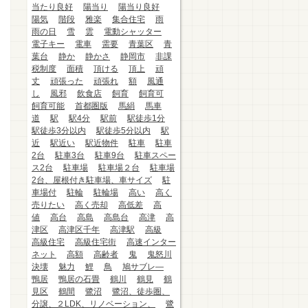
当たり良好
陽当り
陽当り良好
陽気
階段
雅楽
集合住宅
雨
雨の日
雪
雲
電動シャッター
電子キー
電車
需要
青葉区
青
葉台
静か
静かさ
静岡市
非課
税制度
面積
頂ける
頂上
頑
丈
頑張った
頑張れ
額
風通
し
風邪
飲食店
飼育
飼育可
飼育可能
首都圏版
馬絹
馬車
道
駅
駅4分
駅前
駅徒歩1分
駅徒歩3分以内
駅徒歩5分以内
駅
近
駅近い
駅近物件
駐車
駐車
2台
駐車3台
駐車9台
駐車スペー
ス2台
駐車場
駐車場２台
駐車場
2台、屋根付き駐車場、車サイズ
駐
車場付
駐輪
駐輪場
高い
高く
売りたい
高く売却
高低差
高
値
高台
高島
高島台
高津
高
津区
高津区千年
高津駅
高級
高級住宅
高級住宅街
高速インター
ネット
高額
高齢者
鬼
鬼怒川
決壊
魅力
鯉
鳥
鳩サブレ―
鴨居
鴨居の石畳
鶴川
鶴見
鶴
見区
鶴間
鷺沼
鷺沼、徒歩圏、
分譲、２LDK、リノベーション、
鷺