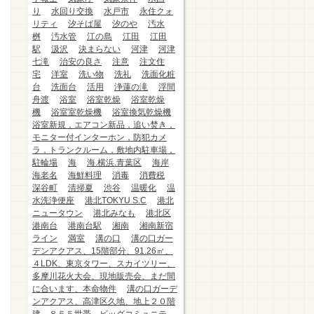
り
水回り交換
水戸市
永住クォ
リティ
汐そば屋
汐のや
汚水
桝
汚水管
江の島
江田
江田
駅
汲沢
決まらない
河津
河津
七滝
治安の良さ
注意
注文住
宅
洋室
洗い物
洗礼
洗面化粧
台
洗面台
活用
浄蓮の滝
浮間
舟渡
浴室
浴室乾燥
浴室乾燥
機
浴室室乾燥機
浴室換気乾燥機
浴室新規，エアコン新品，追い焚き，
モニター付インターホン，防犯カメ
ラ，トランクルーム，敷地内駐車場，
駐輪場
海
海.横浜.青葉区
海岸
海老名
海鮮料理
消毒
消費税
深谷町
清掃夏
渋谷
温暖化
温
水洗浄便座
港北TOKYU S.C
港北
ニュータウン
港北みなも
港北区
港南台
港南台駅
湘南
湘南新宿
ライン
満室
溝の口
溝の口ガー
デンアクアス、15階部分、91.26㎡、
４LDK、東京タワー、スカイツリー、
多摩川花火大会、現地販売会、まだ間
に合います、本命物件
溝の口ガーデ
ンアクアス、高津区久地、地上２０階