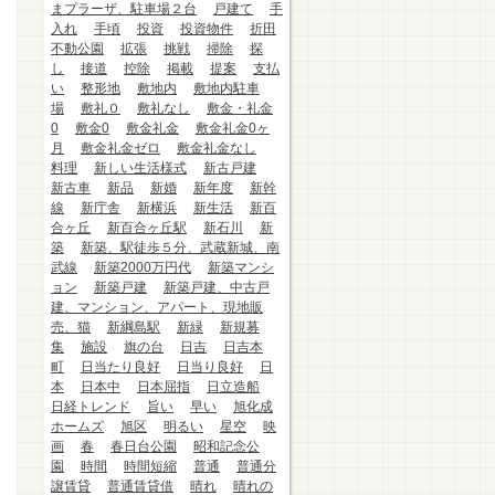
まプラーザ、駐車場２台
戸建て
手
入れ
手頃
投資
投資物件
折田
不動公園
拡張
挑戦
掃除
探
し
接道
控除
掲載
提案
支払
い
整形地
敷地内
敷地内駐車
場
敷礼０
敷礼なし
敷金・礼金
0
敷金0
敷金礼金
敷金礼金0ヶ
月
敷金礼金ゼロ
敷金礼金なし
料理
新しい生活様式
新古戸建
新古車
新品
新婚
新年度
新幹
線
新庁舎
新横浜
新生活
新百
合ヶ丘
新百合ヶ丘駅
新石川
新
築
新築、駅徒歩５分、武蔵新城、南
武線
新築2000万円代
新築マンシ
ョン
新築戸建
新築戸建、中古戸
建、マンション、アパート、現地販
売、猫
新綱島駅
新緑
新規募
集
施設
旗の台
日吉
日吉本
町
日当たり良好
日当り良好
日
本
日本中
日本屈指
日立造船
日経トレンド
旨い
早い
旭化成
ホームズ
旭区
明るい
星空
映
画
春
春日台公園
昭和記念公
園
時間
時間短縮
普通
普通分
譲賃貸
普通賃貸借
晴れ
晴れの