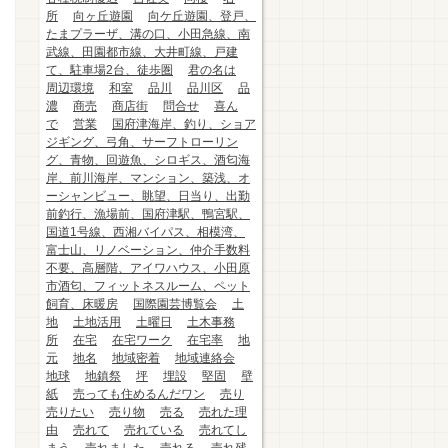
所
向ヶ丘遊園
向ケ丘遊園、登戸、
たまプラーザ、溝の口、小田急線、南
武線、田園都市線、大井町線、戸建
て、駐車場2台、徒歩圏
君の名は
周辺環境
和室
品川
品川区
品
濃
商売
商店街
問合せ
喜ん
で
営業
国府津海岸、釣り、ショア
ジギング、弓角、サーフトローリン
グ、青物、回遊魚、シロギス、酒匂海
岸、前川海岸、マンション、築浅、オ
ーシャンビュー、眺望、日当り、出勤
前釣行、漁場前、国府津駅、鴨宮駅、
国道1号線、西湘バイパス、相模湾、
富士山、リノベーション、仲介手数料
不要、高層階、アイワハウス、小田原
市酒匂、フィットネスルーム、ペット
飼育、床暖房
国際園芸博覧会
土
地
土地活用
土曜日
土木事務
所
在宅
在宅ワーク
在宅率
地
元
地名
地域密着
地域連絡会
地球
地鎮祭
坪
埋設
堅固
壁
紙
売っても住めるんだワン
売り
売りたい
売り物
売る
売れた理
由
売れて
売れている
売れてし