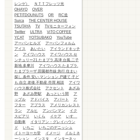
レンゲ）
ＮＴＴフレッツ光
OHAYO
OVER
PETITDOUNUTS
QR
RC造
Suica
THE CENTER HOUSE
TSUTAYA
TV
TVモニターフォン
Twitter
ULTRA
ViTO COFFEE
YCAT
YOTSUBAKO
YouTube
アーバンヒルズ
アーバンフォルム
アイス
あいたい
アイランドキッチ
ン
アイワハウス
アイワハウス.セ
ンチュリー21.たまプラ.高津.台風.二子
新地.多摩川
アイワハウス.たまプラ.
たまプラーザ.田園都市線.急行.住まい
探し.条件.安い.マンション.戸建て.子ど
も.自立.老後.不動産.売買.相談
アイワ
ハウス株式会社
アクセント
あざみ
野
あざみ野駅
あっという間
ア
ップル
アドバイス
アパート
ア
フター
アプラス
アメリカンレスト
ラン
アルヒ
アンパンマン
イク
スピアリ
いくら
イケア
いすゞ
自動車
イタリアン・グレイハウン
ド
いちご
いちごのデニッシュ
イトーヨーカ堂
イメージ
イルミネ
ーション
インスタ
インターネッ