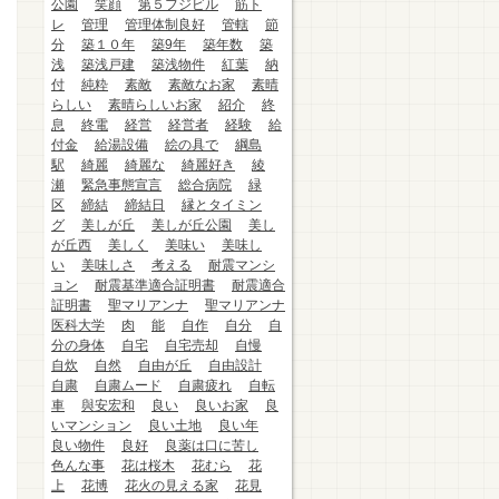
公園
笑顔
第５フジビル
筋ト
レ
管理
管理体制良好
管轄
節
分
築１０年
築9年
築年数
築
浅
築浅戸建
築浅物件
紅葉
納
付
純粋
素敵
素敵なお家
素晴
らしい
素晴らしいお家
紹介
終
息
終電
経営
経営者
経験
給
付金
給湯設備
絵の具で
綱島
駅
綺麗
綺麗な
綺麗好き
綾
瀬
緊急事態宣言
総合病院
緑
区
締結
締結日
縁とタイミン
グ
美しが丘
美しが丘公園
美し
が丘西
美しく
美味い
美味し
い
美味しさ
考える
耐震マンシ
ョン
耐震基準適合証明書
耐震適合
証明書
聖マリアンナ
聖マリアンナ
医科大学
肉
能
自作
自分
自
分の身体
自宅
自宅売却
自慢
自炊
自然
自由が丘
自由設計
自粛
自粛ムード
自粛疲れ
自転
車
與安宏和
良い
良いお家
良
いマンション
良い土地
良い年
良い物件
良好
良薬は口に苦し
色んな事
花は桜木
花むら
花
上
花博
花火の見える家
花見