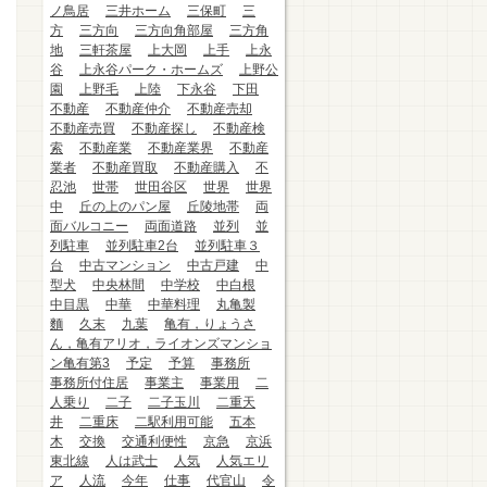
ノ鳥居
三井ホーム
三保町
三
方
三方向
三方向角部屋
三方角
地
三軒茶屋
上大岡
上手
上永
谷
上永谷パーク・ホームズ
上野公
園
上野毛
上陸
下永谷
下田
不動産
不動産仲介
不動産売却
不動産売買
不動産探し
不動産検
索
不動産業
不動産業界
不動産
業者
不動産買取
不動産購入
不
忍池
世帯
世田谷区
世界
世界
中
丘の上のパン屋
丘陵地帯
両
面バルコニー
両面道路
並列
並
列駐車
並列駐車2台
並列駐車３
台
中古マンション
中古戸建
中
型犬
中央林間
中学校
中白根
中目黒
中華
中華料理
丸亀製
麵
久末
九葉
亀有，りょうさ
ん，亀有アリオ，ライオンズマンショ
ン亀有第3
予定
予算
事務所
事務所付住居
事業主
事業用
二
人乗り
二子
二子玉川
二重天
井
二重床
二駅利用可能
五本
木
交換
交通利便性
京急
京浜
東北線
人は武士
人気
人気エリ
ア
人流
今年
仕事
代官山
令