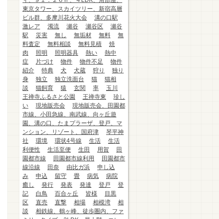
ィ、９１．２６㎡、４LDK、角部屋、
東京タワー、スカイツリー、新宿高層
ビル群、多摩川花火大会
溝の口駅
激レア
濁流
瀬谷
瀬谷区
瀬谷
駅
災害
無し
無垢材
無料
無
料査定
無料相談
無料見積
焼
肉
照明
照明器具
熱い
熱中
症
片づけ
物件
物件不足
物件
紹介
特典
犬
犬蔵
狩り
独り
身
独立
独立洗面台
猫
猫相
談
猫飼育
猿
玄関
率
玉川
王禅寺ふるさと公園
王禅寺東
珍し
い
現地販売会
現地販売会、田園都
市線、小田急線、南武線、向ヶ丘遊
園、溝の口、たまプラーザ、登戸、マ
ンション、リゾート、国府津
琴平神
社
環境
環状4号線
生活
生活
利便性
生活至便
生田
用賀
田
園都市線
田園都市線利用
田園都市
線沿線
田奈
由比ガ浜
申し込
み
申込
留守
畳
病気
病院
癒し
発行
発表
発達
登戸
登
記
白鳥
百合ヶ丘
皆様
目黒
区
直売
直撃
相場
相模湾
相
談
相鉄線、鶴ヶ峰、徒歩圏内、ファ