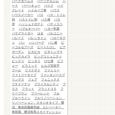
パークホームズ
パーソナルジム
ハ
ード
バーベキュー
バイク
ハイ
グレード
ハイルーフ車
ハウス
ハウスメーカー
バス
バス・トイレ
別
バストイレ別
バス便
バス
停
ハッシュドポテト
パティスリ
ー
バブルオーバー
ハヨー乳業
パラグライダー
はる
バルコニー
パレード
バレンタイン
ハローキテ
ィ
パン
ハンバーグ
パン屋
ビ
ーコルセアーズ
ビートたけし
ビア
ガーデン
ピカピカ
ビタミンママ
ビックカメラ
ビッグコミュニティ
ビックリ
ピッタリ
ひな壇
ビフ
ォー
ピラミッド
ヒルズ宮前平
プール
ファクサイ
ファミリー
ファミリータイプ
ファンタジースプ
リングス
フェア
フェニックス
プチドーナツ
プライマルシティ
プ
ラス
フラット
フラット３５
フ
リープラン
フリーレント
フル
ブルーライン
フルリノベーション、
リノベーション、スタジオタイプ、鷺
沼、東急田園都市線、エレベーター、
角部屋、鷺沼有馬スカイマンション