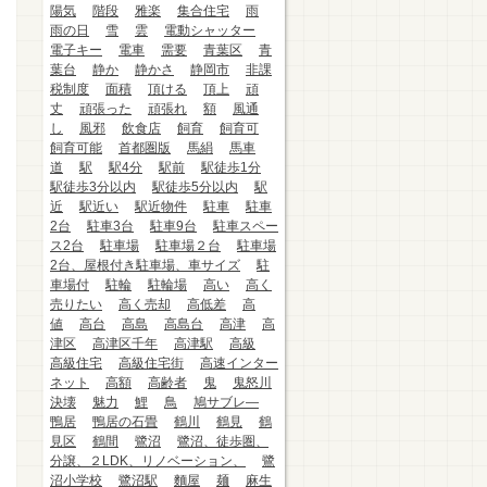
陽気
階段
雅楽
集合住宅
雨
雨の日
雪
雲
電動シャッター
電子キー
電車
需要
青葉区
青
葉台
静か
静かさ
静岡市
非課
税制度
面積
頂ける
頂上
頑
丈
頑張った
頑張れ
額
風通
し
風邪
飲食店
飼育
飼育可
飼育可能
首都圏版
馬絹
馬車
道
駅
駅4分
駅前
駅徒歩1分
駅徒歩3分以内
駅徒歩5分以内
駅
近
駅近い
駅近物件
駐車
駐車
2台
駐車3台
駐車9台
駐車スペー
ス2台
駐車場
駐車場２台
駐車場
2台、屋根付き駐車場、車サイズ
駐
車場付
駐輪
駐輪場
高い
高く
売りたい
高く売却
高低差
高
値
高台
高島
高島台
高津
高
津区
高津区千年
高津駅
高級
高級住宅
高級住宅街
高速インター
ネット
高額
高齢者
鬼
鬼怒川
決壊
魅力
鯉
鳥
鳩サブレ―
鴨居
鴨居の石畳
鶴川
鶴見
鶴
見区
鶴間
鷺沼
鷺沼、徒歩圏、
分譲、２LDK、リノベーション、
鷺
沼小学校
鷺沼駅
麵屋
麺
麻生