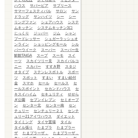
さくらんぼ
さくら祭り
ザセンター
ハウス
サバービア
サブリース
サマーフェスティバル
サロン
サン
ドラッグ
サンハイツ
シー
シー
リングファン
シェアハウス
システ
ムキッチン
システムキッチン3口
じっくり
ジッパー
ジム
シャン
プードレッサー
シュガーラッシュオ
ンライン
ショッピングモール
シル
バーウイーク
スーパー
スーパー生
鮮館TAIGA
スープ
スーモ
スイ
ーツ
スカイツリー見
スカイバルコ
ニー
スカパー
すすき野
スタジ
オタイプ
ステンレスボトル
スポー
ツ
スポット
すまい
すまい給付
金
スマホ
セール
セールス
セ
ールスポイント
セカンドハウス
セ
キスイハイム
セキュリティ
せせら
ぎ公園
セブンイレブン
セミオープ
ン
センター北
センター南
セン
チュリー
センチュリー２１
センチ
ュリー21アイワハウス
ダイエット
タイミング
タイヤ置場
タイル
タイル張り
たまプラ
たまプラー
ザ
たまプラーザ，
たまプラーザ，