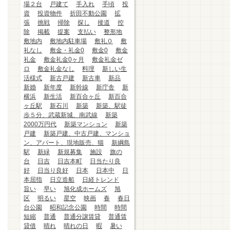
場２台
戸建て
手入れ
手頃
投
資
投資物件
折田不動公園
拡
張
挑戦
掃除
探し
接道
控
除
掲載
提案
支払い
整形地
敷地内
敷地内駐車場
敷礼０
敷
礼なし
敷金・礼金0
敷金0
敷金
礼金
敷金礼金0ヶ月
敷金礼金ゼ
ロ
敷金礼金なし
料理
新しい生
活様式
新古戸建
新古車
新品
新婚
新年度
新幹線
新庁舎
新
横浜
新生活
新百合ヶ丘
新百合
ヶ丘駅
新石川
新築
新築、駅徒
歩５分、武蔵新城、南武線
新築
2000万円代
新築マンション
新築
戸建
新築戸建、中古戸建、マンショ
ン、アパート、現地販売、猫
新綱島
駅
新緑
新規募集
施設
旗の
台
日吉
日吉本町
日当たり良
好
日当り良好
日本
日本中
日
本屈指
日立造船
日経トレンド
旨い
早い
旭化成ホームズ
旭
区
明るい
星空
映画
春
春日
台公園
昭和記念公園
時間
時間
短縮
普通
普通分譲賃貸
普通賃
貸借
晴れ
晴れの日
暇
暑い