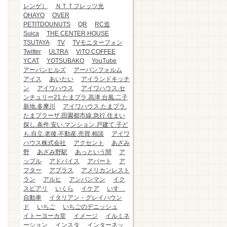
レンゲ）
ＮＴＴフレッツ光
OHAYO
OVER
PETITDOUNUTS
QR
RC造
Suica
THE CENTER HOUSE
TSUTAYA
TV
TVモニターフォン
Twitter
ULTRA
ViTO COFFEE
YCAT
YOTSUBAKO
YouTube
アーバンヒルズ
アーバンフォルム
アイス
あいたい
アイランドキッチ
ン
アイワハウス
アイワハウス.セ
ンチュリー21.たまプラ.高津.台風.二子
新地.多摩川
アイワハウス.たまプラ.
たまプラーザ.田園都市線.急行.住まい
探し.条件.安い.マンション.戸建て.子ど
も.自立.老後.不動産.売買.相談
アイワ
ハウス株式会社
アクセント
あざみ
野
あざみ野駅
あっという間
ア
ップル
アドバイス
アパート
ア
フター
アプラス
アメリカンレスト
ラン
アルヒ
アンパンマン
イク
スピアリ
いくら
イケア
いすゞ
自動車
イタリアン・グレイハウン
ド
いちご
いちごのデニッシュ
イトーヨーカ堂
イメージ
イルミネ
ーション
インスタ
インターネッ