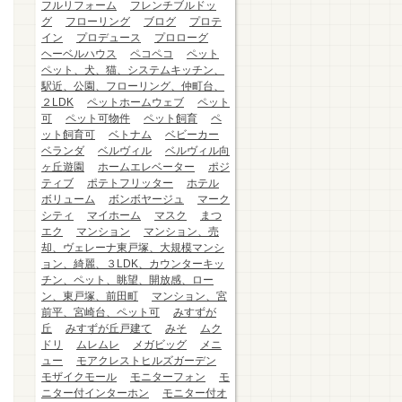
フルリフォーム
フレンチブルドッ
グ
フローリング
ブログ
プロテ
イン
プロデュース
プロローグ
ヘーベルハウス
ペコペコ
ペット
ペット、犬、猫、システムキッチン、
駅近、公園、フローリング、仲町台、
２LDK
ペットホームウェブ
ペット
可
ペット可物件
ペット飼育
ペ
ット飼育可
ベトナム
ベビーカー
ベランダ
ベルヴィル
ベルヴィル向
ヶ丘遊園
ホームエレベーター
ポジ
ティブ
ポテトフリッター
ホテル
ボリューム
ボンボヤージュ
マーク
シティ
マイホーム
マスク
まつ
エク
マンション
マンション、売
却、ヴェレーナ東戸塚、大規模マンシ
ョン、綺麗、３LDK、カウンターキッ
チン、ペット、眺望、開放感、ロー
ン、東戸塚、前田町
マンション、宮
前平、宮崎台、ペット可
みすずが
丘
みすずが丘戸建て
みそ
ムク
ドリ
ムレムレ
メガビッグ
メニ
ュー
モアクレストヒルズガーデン
モザイクモール
モニターフォン
モ
ニター付インターホン
モニター付オ