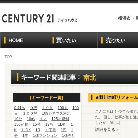
横浜市・
TOP
南北
★野川本町リフォーム
[キーワード一覧]
0.41％
０円
１０％
100％
100
こんにちは！ 今年も残す
㎡
１００坪
109シネマズ港北
た。 但し、仕事が忙し過
10分
10帖
１２
125㎡規制
したが、物 […]
150㎡超
15号
19号
1DK
１
詳細を見る »
K
1LDK
1R
１丁目
1円
1
分
1年
1棟マンション
1棟売り