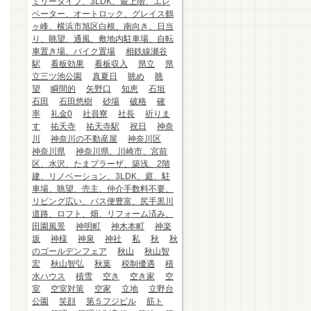
ミリータイプ、3LDK、最上階、エレ
ベーター、オートロック、グレイス鶴
ヶ峰、横浜市旭区白根、南向き、日当
り、眺望、通風、敷地内駐車場、自転
車置き場、バイク置場
相鉄線瀬谷
駅
看板効果
看板収入
県立
県
立三ツ池公園
真夏日
眺め
眺
望
瞬間的
矢野口
知恵
石垣
石田
石田悠樹
砂場
破格
確
率
礼金0
社員寮
社長
祈りま
す
祐天寺
祐天寺駅
祝日
神奈
川
神奈川の不動産屋
神奈川区
神奈川県
神奈川県、川崎市、宮前
区、水沢、たまプラーザ、築浅、2階
建、リノベーション、3LDK、庭、駐
車場、眺望、売主、仲介手数料不要、
リビング広い、バス便豊富、尻手黒川
道路、ロフト、畑、リフォーム済み、
田園風景
神明町
神木本町
神楽
坂
神様
神泉
神社
私
秋
秋
のゴールデンフェア
秋山
秋山智
宏
秋山智弘
秋葉
税制優遇
積
水ハウス
積雪
空き
空き家
空
室
空室対策
空家
立地
立野台
公園
笑顔
第５フジビル
筋ト