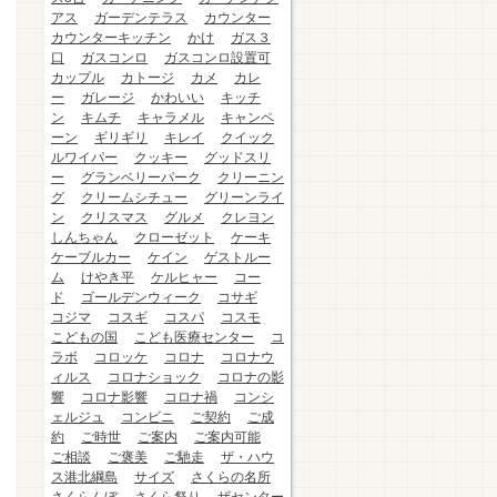
アス
ガーデンテラス
カウンター
カウンターキッチン
かけ
ガス３
口
ガスコンロ
ガスコンロ設置可
カップル
カトージ
カメ
カレ
ー
ガレージ
かわいい
キッチ
ン
キムチ
キャラメル
キャンペ
ーン
ギリギリ
キレイ
クイック
ルワイパー
クッキー
グッドスリ
ー
グランベリーパーク
クリーニン
グ
クリームシチュー
グリーンライ
ン
クリスマス
グルメ
クレヨン
しんちゃん
クローゼット
ケーキ
ケーブルカー
ケイン
ゲストルー
ム
けやき平
ケルヒャー
コー
ド
ゴールデンウィーク
コサギ
コジマ
コスギ
コスパ
コスモ
こどもの国
こども医療センター
コ
ラボ
コロッケ
コロナ
コロナウ
ィルス
コロナショック
コロナの影
響
コロナ影響
コロナ禍
コンシ
ェルジュ
コンビニ
ご契約
ご成
約
ご時世
ご案内
ご案内可能
ご相談
ご褒美
ご馳走
ザ・ハウ
ス港北綱島
サイズ
さくらの名所