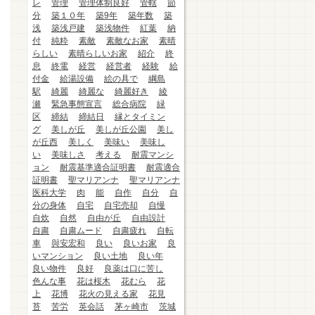
レ
管理
管理体制良好
管轄
節
分
築１０年
築9年
築年数
築
浅
築浅戸建
築浅物件
紅葉
納
付
純粋
素敵
素敵なお家
素晴
らしい
素晴らしいお家
紹介
終
息
終電
経営
経営者
経験
給
付金
給湯設備
絵の具で
綱島
駅
綺麗
綺麗な
綺麗好き
綾
瀬
緊急事態宣言
総合病院
緑
区
締結
締結日
縁とタイミン
グ
美しが丘
美しが丘公園
美し
が丘西
美しく
美味い
美味し
い
美味しさ
考える
耐震マンシ
ョン
耐震基準適合証明書
耐震適合
証明書
聖マリアンナ
聖マリアンナ
医科大学
肉
能
自作
自分
自
分の身体
自宅
自宅売却
自慢
自炊
自然
自由が丘
自由設計
自粛
自粛ムード
自粛疲れ
自転
車
與安宏和
良い
良いお家
良
いマンション
良い土地
良い年
良い物件
良好
良薬は口に苦し
色んな事
花は桜木
花むら
花
上
花博
花火の見える家
花見
苔
苦労
英会話
茅ヶ崎市
茨城