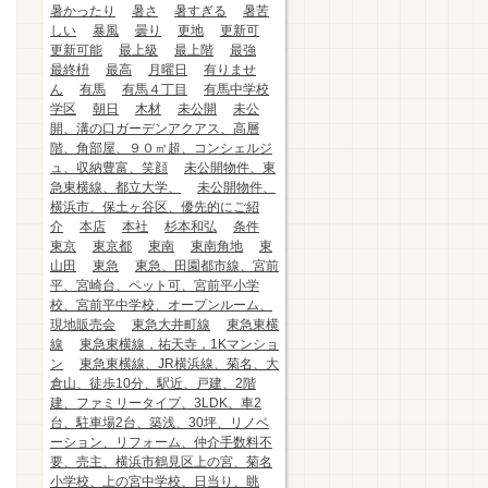
暑かったり
暑さ
暑すぎる
暑苦
しい
暴風
曇り
更地
更新可
更新可能
最上級
最上階
最強
最終枡
最高
月曜日
有りませ
ん
有馬
有馬４丁目
有馬中学校
学区
朝日
木材
未公開
未公
開、溝の口ガーデンアクアス、高層
階、角部屋、９０㎡超、コンシェルジ
ュ、収納豊富、笑顔
未公開物件、東
急東横線、都立大学、
未公開物件、
横浜市、保土ヶ谷区、優先的にご紹
介
本店
本社
杉本和弘
条件
東京
東京都
東南
東南角地
東
山田
東急
東急、田園都市線、宮前
平、宮崎台、ペット可、宮前平小学
校、宮前平中学校、オープンルーム、
現地販売会
東急大井町線
東急東横
線
東急東横線，祐天寺，1Kマンショ
ン
東急東横線、JR横浜線、菊名、大
倉山、徒歩10分、駅近、戸建、2階
建、ファミリータイプ、3LDK、車2
台、駐車場2台、築浅、30坪、リノベ
ーション、リフォーム、仲介手数料不
要、売主、横浜市鶴見区上の宮、菊名
小学校、上の宮中学校、日当り、眺