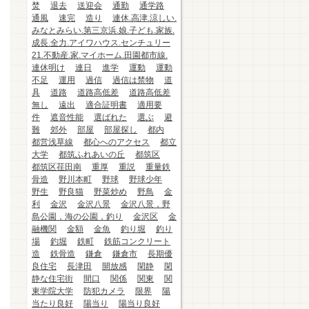
焚
退去
送迎会
通勤
通学路
通風
速完
造り
連休.高津.涼しい.
みなとみらい.第三京浜.娘.子ども.家族.
成長.全力.アイワハウス.センチュリー
21.不動産.家.マイホーム.田園都市線.
連休明け
連日
進学
運動
運動
不足
運用
過信
過信は禁物
道
具
道路
道路高低差
道路高低差
無し
遠出
適合証明書
適用要
件
遮音性能
選ばれた
選ぶ
避
難
郊外
部屋
部屋探し
都内
都営浅草線
都心へのアクセス
都立
大学
都筑ふれあいの丘
都筑区
都筑区荏田南
重厚
重説
重量鉄
骨造
野川本町
野球
野球少年
野生
野良猫
野菜炒め
野鳥
金
利
金沢
金沢八景
金沢八景，野
島公園，海の公園，釣り
金沢区
金
融機関
金額
金魚
釣り堀
釣り
場
釣堀
鉄町
鉄筋コンクリート
造
鉄骨造
鎌倉
鎌倉市
長期優
良住宅
長津田
開放感
閑静
閑
静な住宅街
間口
関係
関東
関
東学院大学
防犯カメラ
限界
陽
当たり良好
陽当り
陽当り良好