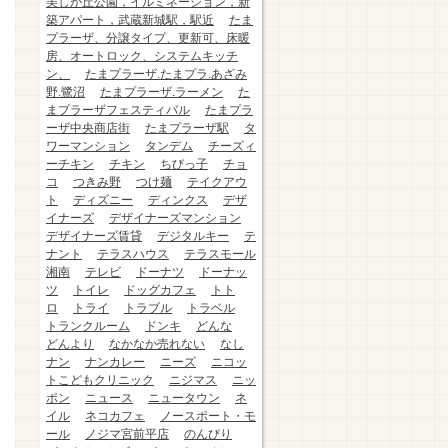
美しが丘公園，イルミネーション，新
築アパート，武蔵新城駅，駅近
たま
プラーザ、分譲タイプ、更新可、床暖
房、オートロック、システムキッチ
ン、
たまプラーザ.たまプラ.あざみ
野.鷺沼
たまプラーザ.ラーメン
た
まプラーザフェスティバル
たまプラ
ーザ中央商店街
たまプラーザ駅
タ
ワーマンション
タンデム
チーズィ
ーチキン
チキン
ちびっ子
チョ
コ
つきみ野
つけ麺
テイクアウ
ト
ディズニー
ディンクス
デザ
イナーズ
デザイナーズマンション
デザイナーズ賃貸
デジタルキー
テ
ナント
テラスハウス
テラスモール
湘南
テレビ
ドーナツ
ドーナッ
ツ
トイレ
ドッグカフェ
トト
ロ
トライ
トラブル
トラベル
トランクルーム
ドンキ
どんな
どんより
なかなか売れない
なし
ナン
ナンカレー
ニーズ
ニコッ
トこどもクリニック
ニジマス
ニッ
ポン
ニュース
ニュータウン
ネ
イル
ネコカフェ
ノースポート・モ
ール
ノジマ宮前平店
のんびり