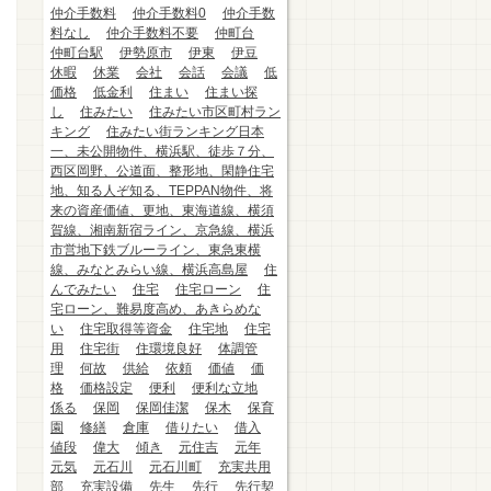
仲介手数料
仲介手数料0
仲介手数
料なし
仲介手数料不要
仲町台
仲町台駅
伊勢原市
伊東
伊豆
休暇
休業
会社
会話
会議
低
価格
低金利
住まい
住まい探
し
住みたい
住みたい市区町村ラン
キング
住みたい街ランキング日本
一、未公開物件、横浜駅、徒歩７分、
西区岡野、公道面、整形地、閑静住宅
地、知る人ぞ知る、TEPPAN物件、将
来の資産価値、更地、東海道線、横須
賀線、湘南新宿ライン、京急線、横浜
市営地下鉄ブルーライン、東急東横
線、みなとみらい線、横浜高島屋
住
んでみたい
住宅
住宅ローン
住
宅ローン、難易度高め、あきらめな
い
住宅取得等資金
住宅地
住宅
用
住宅街
住環境良好
体調管
理
何故
供給
依頼
価値
価
格
価格設定
便利
便利な立地
係る
保岡
保岡佳潔
保木
保育
園
修繕
倉庫
借りたい
借入
値段
偉大
傾き
元住吉
元年
元気
元石川
元石川町
充実共用
部
充実設備
先生
先行
先行契