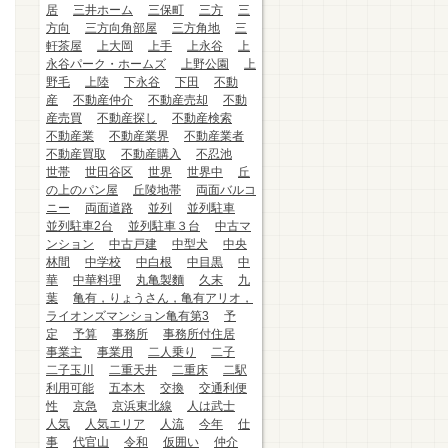
居
三井ホーム
三保町
三方
三
方向
三方向角部屋
三方角地
三
軒茶屋
上大岡
上手
上永谷
上
永谷パーク・ホームズ
上野公園
上
野毛
上陸
下永谷
下田
不動
産
不動産仲介
不動産売却
不動
産売買
不動産探し
不動産検索
不動産業
不動産業界
不動産業者
不動産買取
不動産購入
不忍池
世帯
世田谷区
世界
世界中
丘
の上のパン屋
丘陵地帯
両面バルコ
ニー
両面道路
並列
並列駐車
並列駐車2台
並列駐車３台
中古マ
ンション
中古戸建
中型犬
中央
林間
中学校
中白根
中目黒
中
華
中華料理
丸亀製麵
久末
九
葉
亀有，りょうさん，亀有アリオ，
ライオンズマンション亀有第3
予
定
予算
事務所
事務所付住居
事業主
事業用
二人乗り
二子
二子玉川
二重天井
二重床
二駅
利用可能
五本木
交換
交通利便
性
京急
京浜東北線
人は武士
人気
人気エリア
人流
今年
仕
事
代官山
令和
仮囲い
仲介