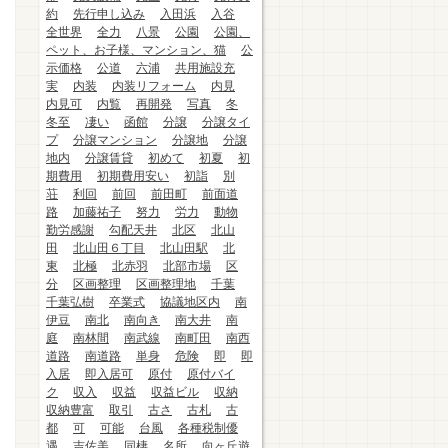
約
先行申し込み
入田浜
入谷
全世界
全力
八景
公園
公園、
ペット、お子様、マンション、猫
公
示価格
公道
六浦
共用施設充
実
内装
内装リフォーム
内見
内見可
内覧
再開発
写真
冬
冬至
凄い
函館
分譲
分譲タイ
プ
分譲マンション
分譲地
分譲
地内
分譲賃貸
初めて
初夏
初
期費用
初期費用安い
初詣
別
荘
利回
前回
前田町
前面道
路
加藤祐子
努力
労力
動物
勤労感謝
勾配天井
北区
北山
田
北山田６丁目
北山田駅
北
東
北極
北赤羽
北部市場
区
分
区画整理
区画整理地
千葉
千葉弘樹
卒業式
協議地区内
南
伊豆
南北
南向き
南大井
南
庭
南林間
南武線
南町田
南西
道路
南道路
単身
危険
即
即
入居
即入居可
原付
原付バイ
ク
収入
収益
収益ビル
収納
収納豊富
取引
古さ
古札
古
都
可
可能
台風
各種税制優
遇
吉佐美
同棲
名所
向ヶ丘遊