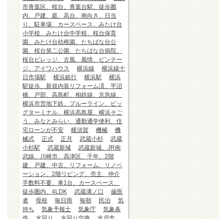
市青葉区、桜台、青葉台駅、徒歩圏
内、戸建、庭、高台、南向き、日当
り、駐車場、カースペース、みたけ台
小学校、みたけ台中学校、桜台保育
園、みたけ台幼稚園、たちばな台公
園、桜台第二公園、たちばな台病院、
桜台ビレッジ、古風、風情、ビンテー
ジ、アイワハウス
横浜線
横浜線十
日市場駅
横浜銀行
横浜駅
横浜
駅徒歩、新規内装リフォーム済、平沼
橋、戸部、高島町、相鉄線、京急線、
横浜市営地下鉄、ブルーライン、ビッ
グターミナル、横浜高島屋、横浜そご
う、みなとみらい、通勤通学便利、住
宅ローンが不安
横須賀
機械
機
械式
正式
正月
武蔵小杉
武蔵
小杉駅
武蔵新城
武蔵新城、JR南
武線、川崎市、高津区、千年、2階
建、戸建、中古、リフォーム、リノベ
ーション、2階リビング、売主、仲介
手数料不要、車1台、カースペース、
徒歩圏内、4LDK
武蔵溝ノ口
歯医
者
母校
毎日雨
毎朝
民泊
気
持ち
気象予報士
気象庁
気象条
件
水回り
水回り交換
水戸市