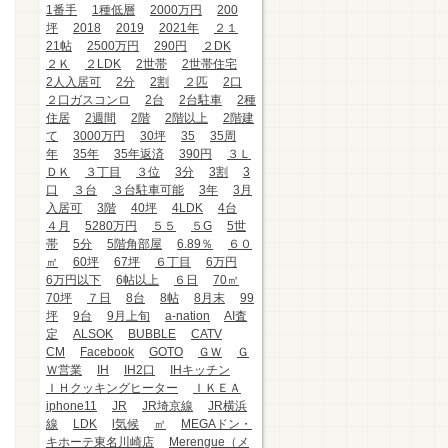
1番手
1種低層
2000万円
200
坪
2018
2019
2021年
２１
21帖
2500万円
290円
２DK
２Ｋ
２LDK
2世帯
2世帯住宅
2人入居可
2分
2割
２匹
2口
２口ガスコンロ
2台
2台駐車
2種
住居
2週間
2階
2階以上
2階建
て
3000万円
30坪
35
35周
年
35年
35年返済
390円
３Ｌ
ＤＫ
３丁目
３位
3分
3割
3
口
３台
３台駐車可能
3年
3月
入居可
3階
40坪
4LDK
4台
４月
5280万円
５５
５G
5世
帯
5分
5階角部屋
6.89％
６０
㎡
60坪
67坪
６丁目
6万円
6万円以下
6帖以上
６日
70㎡
70坪
７日
8台
8帖
8月末
99
坪
9台
9月上旬
a-nation
AI査
定
ALSOK
BUBBLE
CATV
CM
Facebook
GOTO
ＧＷ
Ｇ
Ｗ営業
IH
IH2口
IHキッチン
ＩＨクッキングヒーター
ＩＫＥＡ
iphone11
JR
JR埼京線
JR横浜
線
LDK
l気候
㎡
MEGAドン・
キホーテ東名川崎店
Merengue（メ