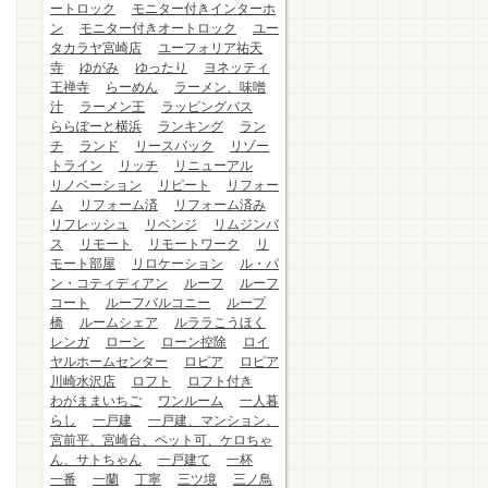
ートロック
モニター付きインターホ
ン
モニター付きオートロック
ユー
タカラヤ宮崎店
ユーフォリア祐天
寺
ゆがみ
ゆったり
ヨネッティ
王禅寺
らーめん
ラーメン、味噌
汁
ラーメン王
ラッピングバス
ららぽーと横浜
ランキング
ラン
チ
ランド
リースバック
リゾー
トライン
リッチ
リニューアル
リノベーション
リピート
リフォー
ム
リフォーム済
リフォーム済み
リフレッシュ
リベンジ
リムジンバ
ス
リモート
リモートワーク
リ
モート部屋
リロケーション
ル・パ
ン・コティディアン
ルーフ
ルーフ
コート
ルーフバルコニー
ループ
橋
ルームシェア
ルララこうほく
レンガ
ローン
ローン控除
ロイ
ヤルホームセンター
ロピア
ロピア
川崎水沢店
ロフト
ロフト付き
わがままいちご
ワンルーム
一人暮
らし
一戸建
一戸建、マンション、
宮前平、宮崎台、ペット可、ケロちゃ
ん、サトちゃん
一戸建て
一杯
一番
一蘭
丁寧
三ツ境
三ノ鳥