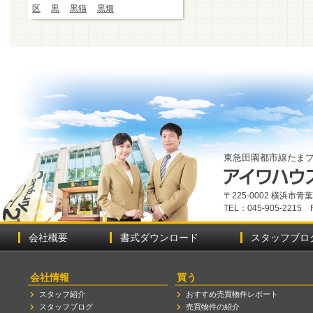
区
黒
黒猫
黒畑
東急田園都市線たま
〒225-0002 横浜市
TEL：045-905-2215 
会社概要
書式ダウンロード
スタッフブロ
会社情報
買う
スタッフ紹介
おすすめ売買物件レポート
スタッフブログ
売買物件の紹介