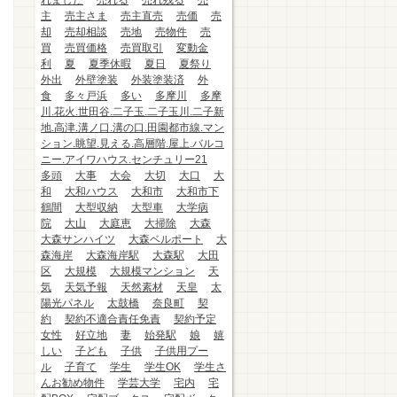
れました
売れる
売れ残る
売
主
売主さま
売主直売
売価
売
却
売却相談
売地
売物件
売
買
売買価格
売買取引
変動金
利
夏
夏季休暇
夏日
夏祭り
外出
外壁塗装
外装塗装済
外
食
多々戸浜
多い
多摩川
多摩
川.花火.世田谷.二子玉.二子玉川.二子新
地.高津.溝ノ口.溝の口.田園都市線.マン
ション.眺望.見える.高層階.屋上.バルコ
ニー.アイワハウス.センチュリー21
多頭
大事
大会
大切
大口
大
和
大和ハウス
大和市
大和市下
鶴間
大型収納
大型車
大学病
院
大山
大庭恵
大掃除
大森
大森サンハイツ
大森ベルポート
大
森海岸
大森海岸駅
大森駅
大田
区
大規模
大規模マンション
天
気
天気予報
天然素材
天皇
太
陽光パネル
太鼓橋
奈良町
契
約
契約不適合責任免責
契約予定
女性
好立地
妻
始発駅
娘
嬉
しい
子ども
子供
子供用プー
ル
子育て
学生
学生OK
学生さ
んお勧め物件
学芸大学
宅内
宅