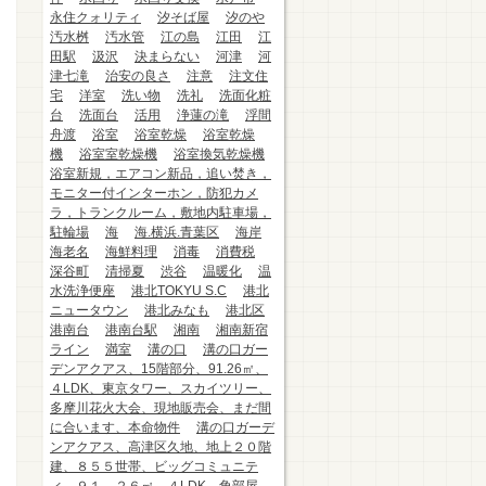
永住クォリティ
汐そば屋
汐のや
汚水桝
汚水管
江の島
江田
江
田駅
汲沢
決まらない
河津
河
津七滝
治安の良さ
注意
注文住
宅
洋室
洗い物
洗礼
洗面化粧
台
洗面台
活用
浄蓮の滝
浮間
舟渡
浴室
浴室乾燥
浴室乾燥
機
浴室室乾燥機
浴室換気乾燥機
浴室新規，エアコン新品，追い焚き，
モニター付インターホン，防犯カメ
ラ，トランクルーム，敷地内駐車場，
駐輪場
海
海.横浜.青葉区
海岸
海老名
海鮮料理
消毒
消費税
深谷町
清掃夏
渋谷
温暖化
温
水洗浄便座
港北TOKYU S.C
港北
ニュータウン
港北みなも
港北区
港南台
港南台駅
湘南
湘南新宿
ライン
満室
溝の口
溝の口ガー
デンアクアス、15階部分、91.26㎡、
４LDK、東京タワー、スカイツリー、
多摩川花火大会、現地販売会、まだ間
に合います、本命物件
溝の口ガーデ
ンアクアス、高津区久地、地上２０階
建、８５５世帯、ビッグコミュニテ