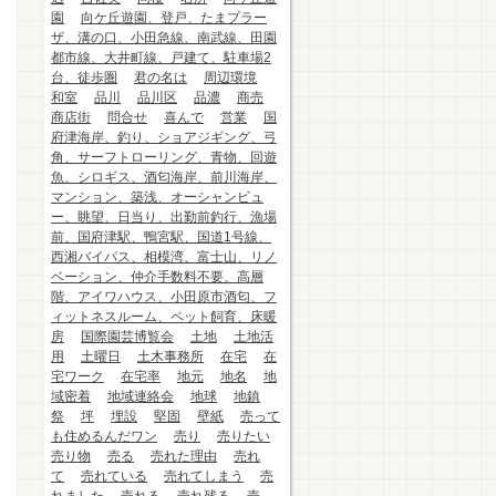
園
向ケ丘遊園、登戸、たまプラー
ザ、溝の口、小田急線、南武線、田園
都市線、大井町線、戸建て、駐車場2
台、徒歩圏
君の名は
周辺環境
和室
品川
品川区
品濃
商売
商店街
問合せ
喜んで
営業
国
府津海岸、釣り、ショアジギング、弓
角、サーフトローリング、青物、回遊
魚、シロギス、酒匂海岸、前川海岸、
マンション、築浅、オーシャンビュ
ー、眺望、日当り、出勤前釣行、漁場
前、国府津駅、鴨宮駅、国道1号線、
西湘バイパス、相模湾、富士山、リノ
ベーション、仲介手数料不要、高層
階、アイワハウス、小田原市酒匂、フ
ィットネスルーム、ペット飼育、床暖
房
国際園芸博覧会
土地
土地活
用
土曜日
土木事務所
在宅
在
宅ワーク
在宅率
地元
地名
地
域密着
地域連絡会
地球
地鎮
祭
坪
埋設
堅固
壁紙
売って
も住めるんだワン
売り
売りたい
売り物
売る
売れた理由
売れ
て
売れている
売れてしまう
売