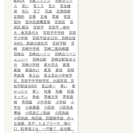
配BOX
宅配ブックス
宅配ボック
ス
安い
安くて
安さ
安全確
保
安心
完了
完成
定期借家
定期的
定番
定食
実家
実質
室内
室内洗濯機置場
宮前区
宮
前区.横浜
宮前平
宮前平，南向
き，食洗器付き
宮前平中学校
宮前
平小学校
宮前平徒歩12分、宮崎台徒
歩8分、新築分譲住宅
宮前平駅
宮
崎
宮崎中学校
宮崎二葉幼稚園
宮崎台
宮崎台ハイツ
宮崎台リージ
ェンシー
宮崎台駅
宮崎台駅徒歩５
分
宮崎小学校
家を売る
家屋
家族
家族向け
家系
家賃
容積
率超過
富士山
富士見台小学校学
区、宮前平中学校学区、分譲賃貸、宮
前平駅徒歩6分
富山幸一
寒い
寒
かったり
寒く
対価
対象
対面
キッチン
寿命
専修大学
専有面
積
専用庭
小中学校
小学校
小
学生
小泉農園
小田急
小田急多
摩線
小田急江ノ島線
小田急線
小田急線、南武線、田園都市線、向ヶ
丘遊園、登戸、たまプラーザ、溝の
口、駐車場２台、一戸建て、徒歩圏、