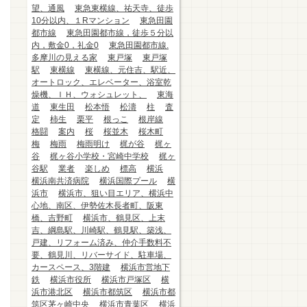
望、通風
東急東横線、祐天寺、徒歩
10分以内、１Rマンション
東急田園
都市線
東急田園都市線，徒歩５分以
内，敷金0，礼金0
東急田園都市線.
多摩川の見える家
東戸塚
東戸塚
駅
東横線
東横線、元住吉、駅近、
オートロック、エレベーター、浴室乾
燥機、ＩＨ、ウォシュレット、
東海
道
東生田
松本悟
松濤
柱
査
定
柿生
栗平
根っこ
根岸線
格闘
案内
桜
桜並木
桜木町
梅
梅雨
梅雨明け
梶が谷
梶ヶ
谷
梶ヶ谷小学校・宮崎中学校
梶ヶ
谷駅
業者
楽しめ
標高
横浜
横浜南共済病院
横浜国際プール
横
浜市
横浜市、狙い目エリア、横浜中
心地、南区、伊勢佐木長者町、阪東
橋、吉野町
横浜市、鶴見区、上末
吉、綱島駅、川崎駅、鶴見駅、築浅、
戸建、リフォーム済み、仲介手数料不
要、鶴見川、リバーサイド、駐車場、
カースペース、3階建
横浜市営地下
鉄
横浜市役所
横浜市戸塚区
横
浜市港北区
横浜市都筑区
横浜市都
筑区茅ヶ崎中央
横浜市青葉区
横浜