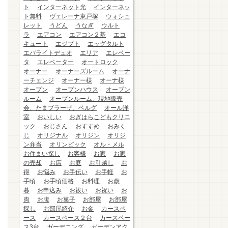
ト
インターネット光
インターネッ
ト無料
ヴェレーナ東戸塚
ウォシュ
レット
うどん
うなぎ
ウルト
ラ
エアコン
エアコン２基
エコ
キュート
エジプト
エッグタルト
エバライトデュオ
エリア
エレベー
タ
エレベーター
オートロック
オーナー
オーナーズルーム
オーナ
ーチェンジ
オーナー様
オーナ様
オープン
オープンハウス
オープン
ルーム
オープンルーム、現地販売
会、たまプラーザ、ベルグ
オール洋
室
おいしい
おぎはらこどもクリニ
ック
おじさん
おすすめ
おみく
じ
オリジナル
オリジン
オリジ
ン弁当
オリンピック
オル・メル
お住まい探し
お客様
お家
お家
の売却
お店
お庭
お引越し
お
得
お悩み
お手伝い
お手軽
お
手頃
お手頃価格
お料理
お歳
暮
お申込み
お祓い
お祝い
お
肉
お腹
お菓子
お部屋
お部屋
探し
お部屋紹介
お金
カースペ
ース
カースペース２台
カースペー
ス3台
ガーデニング
ガーデンアク