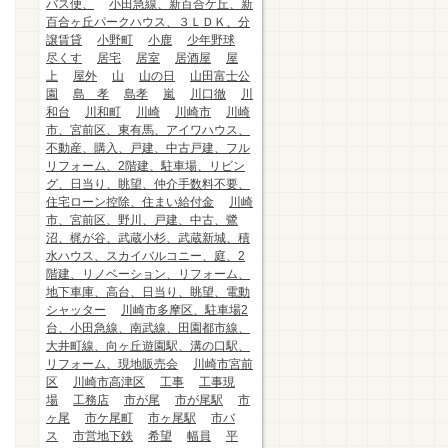
バス便、
小田急線、新百合ケ丘、新
百合ヶ丘パークハウス、３ＬＤＫ、分
譲賃貸
小野町
小鹿
少年野球
尽くす
居宅
居室
居酒屋
屋
上
屋外
山
山の日
山田富士公
園
島 孝
島孝
嵐
川口徹
川
和台
川和町
川崎
川崎市
川崎
市、宮前区、東有馬、アイワハウス、
不動産、購入、戸建、中古戸建、フル
リフォーム、2階建、駐車場、リビン
グ、日当り、眺望、仲介手数料不要、
住宅ローン控除、住まい給付金
川崎
市、宮前区、野川、戸建、中古、鷺
沼、梶が谷、武蔵小杉、武蔵新城、積
水ハウス、スカイバルコニー、庭、2
階建、リノベーション、リフォーム、
地下車庫、高台、日当り、眺望、電動
シャッター
川崎市多摩区、駐車場2
台、小田急線、南武線、田園都市線、
大井町線、向ヶ丘遊園駅、溝の口駅、
リフォーム、現地販売会
川崎市宮前
区
川崎市高津区
工事
工事現
場
工務店
市が尾
市が尾駅
市
ヶ尾
市ケ尾町
市ヶ尾駅
市バ
ス
市営地下鉄
希望
幅員
平