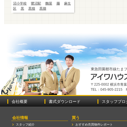
沼小学校
鷺沼駅
麵屋
麺
麻生
区
黒
黒猫
黒畑
東急田園都市線たま
〒225-0002 横浜市
TEL：045-905-2215 
会社概要
書式ダウンロード
スタッフブロ
会社情報
買う
スタッフ紹介
おすすめ売買物件レポート