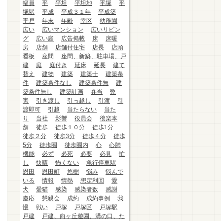
幅員
平
平坦
平坦地
平塚
平
塚駅
平成
平成３１年
平成築
平戸
年末
年齢
幸区
幼稚園
広い
広いマンション
広いリビン
グ
広い庭
広告掲載
床
床暖
房
店舗
店舗付住宅
店長
店頭
看板
座間
座間、新築、駐車場、戸
建
庭
庭付き
延床
延長
建て
替え
建物
建築
建築士
建築条
件
建築条件なし
建築条件無
建
築条件無し
建築計画
弁当
弊
害
引き渡し
引っ越し
引渡
引
渡即可
引越
当たらない
当た
り
当社
影響
役員会
後楽本
舗
徒歩
徒歩１０分
徒歩1分
徒歩２分
徒歩3分
徒歩４分
徒歩
5分
徒歩圏
徒歩圏内
心
心肺
機能
必ず
必死
必要
必見
忙
し
快晴
怖くない
急行停車駅
恩田
恩田町
悠樹
悩み
悩んで
いる
情報
情熱
想定利回
愛
犬
愛猫
感染
感染者数
感謝
慶応
懇親会
成約
成約事例
我
慢
戦い
戸塚
戸塚区
戸塚駅
戸建
戸建、向ヶ丘遊園、溝の口、た