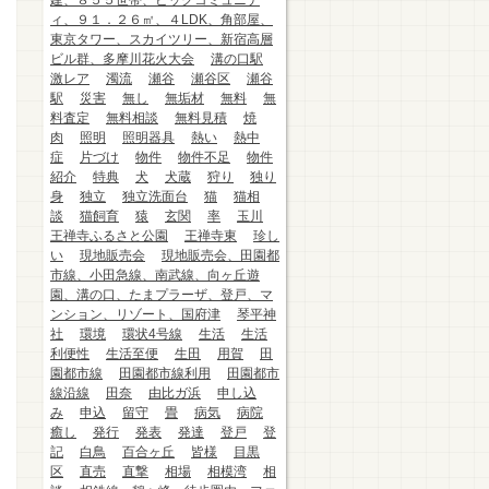
建、８５５世帯、ビッグコミュニテ
ィ、９１．２６㎡、４LDK、角部屋、
東京タワー、スカイツリー、新宿高層
ビル群、多摩川花火大会
溝の口駅
激レア
濁流
瀬谷
瀬谷区
瀬谷
駅
災害
無し
無垢材
無料
無
料査定
無料相談
無料見積
焼
肉
照明
照明器具
熱い
熱中
症
片づけ
物件
物件不足
物件
紹介
特典
犬
犬蔵
狩り
独り
身
独立
独立洗面台
猫
猫相
談
猫飼育
猿
玄関
率
玉川
王禅寺ふるさと公園
王禅寺東
珍し
い
現地販売会
現地販売会、田園都
市線、小田急線、南武線、向ヶ丘遊
園、溝の口、たまプラーザ、登戸、マ
ンション、リゾート、国府津
琴平神
社
環境
環状4号線
生活
生活
利便性
生活至便
生田
用賀
田
園都市線
田園都市線利用
田園都市
線沿線
田奈
由比ガ浜
申し込
み
申込
留守
畳
病気
病院
癒し
発行
発表
発達
登戸
登
記
白鳥
百合ヶ丘
皆様
目黒
区
直売
直撃
相場
相模湾
相