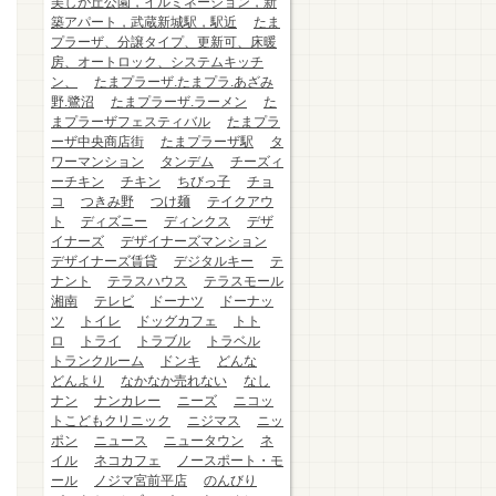
美しが丘公園，イルミネーション，新
築アパート，武蔵新城駅，駅近
たま
プラーザ、分譲タイプ、更新可、床暖
房、オートロック、システムキッチ
ン、
たまプラーザ.たまプラ.あざみ
野.鷺沼
たまプラーザ.ラーメン
た
まプラーザフェスティバル
たまプラ
ーザ中央商店街
たまプラーザ駅
タ
ワーマンション
タンデム
チーズィ
ーチキン
チキン
ちびっ子
チョ
コ
つきみ野
つけ麺
テイクアウ
ト
ディズニー
ディンクス
デザ
イナーズ
デザイナーズマンション
デザイナーズ賃貸
デジタルキー
テ
ナント
テラスハウス
テラスモール
湘南
テレビ
ドーナツ
ドーナッ
ツ
トイレ
ドッグカフェ
トト
ロ
トライ
トラブル
トラベル
トランクルーム
ドンキ
どんな
どんより
なかなか売れない
なし
ナン
ナンカレー
ニーズ
ニコッ
トこどもクリニック
ニジマス
ニッ
ポン
ニュース
ニュータウン
ネ
イル
ネコカフェ
ノースポート・モ
ール
ノジマ宮前平店
のんびり