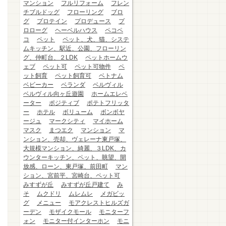
マンション
フルリフォーム
フレン
チブルドッグ
フローリング
ブロ
グ
プロテイン
プロデュース
プ
ロローグ
ヘーベルハウス
ペコペ
コ
ペット
ペット、犬、猫、システ
ムキッチン、駅近、公園、フローリン
グ、仲町台、２LDK
ペットホームウ
ェブ
ペット可
ペット可物件
ペ
ット飼育
ペット飼育可
ベトナム
ベビーカー
ベランダ
ベルヴィル
ベルヴィル向ヶ丘遊園
ホームエレベ
ーター
ポジティブ
ポテトフリッタ
ー
ホテル
ボリューム
ボンボヤ
ージュ
マークシティ
マイホーム
マスク
まつエク
マンション
マ
ンション、売却、ヴェレーナ東戸塚、
大規模マンション、綺麗、３LDK、カ
ウンターキッチン、ペット、眺望、開
放感、ローン、東戸塚、前田町
マン
ション、宮前平、宮崎台、ペット可
みすずが丘
みすずが丘戸建て
み
そ
ムクドリ
ムレムレ
メガビッ
グ
メニュー
モアクレストヒルズガ
ーデン
モザイクモール
モニターフ
ォン
モニター付インターホン
モニ