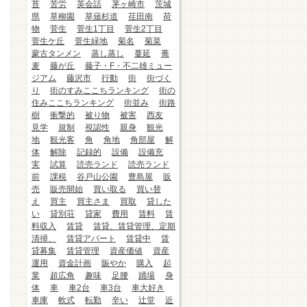
苔
苦労
英会話
茅ヶ崎市
茨城
県
草柳園
草薙杉道
荏田南
荷
物
菅生
菅生1丁目
菅生2丁目
菅生ケ丘
菅生緑地
菊名
菊菜
蒙古タンメン
蒸し蒸し
蔓延
蕎
麦
藤が丘
藤子・F・不二雄ミュー
ジアム
藤沢市
行動
街
街づく
り
街のすみここちランキング
街の
住みここちランキング
街並み
街路
樹
衝撃的
被り物
被害
西友
見学
規制
視認性
親身
観光
地
観光客
角
角地
角部屋
解
体
解除
記録的
設備
設備充
実
試算
読売ランド
読売ランド
前
課税
谷戸山公園
豊島屋
販
売
販売開始
買い取る
買い替
え
買主
買主さま
買取
貸した
い
貸別荘
貸家
費用
賃料
賃
料収入
賃貸
賃貸、賃貸管理、定期
清掃、
賃貸アパート
賃貸中
賃
貸募集
賃貸管理
資産価値
資産
運用
資金計画
賑やか
購入
起
業
超広角
趣味
足腰
踊場
身
体
車
車2台
車3台
車大好き
車庫
軟式
転勤
辛い
辻堂
近