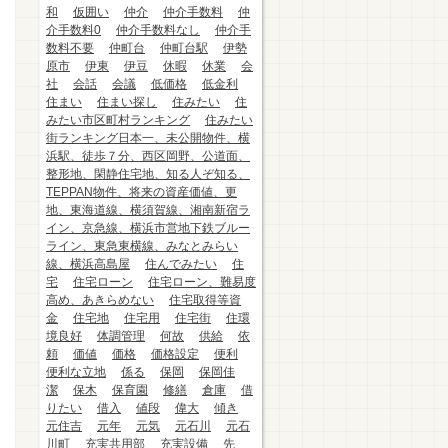
和
仮囲い
仲介
仲介手数料
仲
介手数料0
仲介手数料なし
仲介手
数料不要
仲町台
仲町台駅
伊勢
原市
伊東
伊豆
休暇
休業
会
社
会話
会議
低価格
低金利
住まい
住まい探し
住みたい
住
みたい市区町村ランキング
住みたい
街ランキング日本一、未公開物件、横
浜駅、徒歩７分、西区岡野、公道面、
整形地、閑静住宅地、知る人ぞ知る、
TEPPAN物件、将来の資産価値、更
地、東海道線、横須賀線、湘南新宿ラ
イン、京急線、横浜市営地下鉄ブルー
ライン、東急東横線、みなとみらい
線、横浜高島屋
住んでみたい
住
宅
住宅ローン
住宅ローン、難易度
高め、あきらめない
住宅取得等資
金
住宅地
住宅用
住宅街
住環
境良好
体調管理
何故
供給
依
頼
価値
価格
価格設定
便利
便利な立地
係る
保岡
保岡佳
潔
保木
保育園
修繕
倉庫
借
りたい
借入
値段
偉大
傾き
元住吉
元年
元気
元石川
元石
川町
充実共用部
充実設備
先