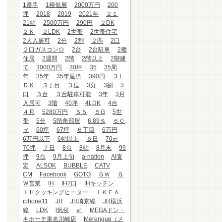
1番手
1種低層
2000万円
200
坪
2018
2019
2021年
２１
21帖
2500万円
290円
２DK
２Ｋ
２LDK
2世帯
2世帯住宅
2人入居可
2分
2割
２匹
2口
２口ガスコンロ
2台
2台駐車
2種
住居
2週間
2階
2階以上
2階建
て
3000万円
30坪
35
35周
年
35年
35年返済
390円
３Ｌ
ＤＫ
３丁目
３位
3分
3割
3
口
３台
３台駐車可能
3年
3月
入居可
3階
40坪
4LDK
4台
４月
5280万円
５５
５G
5世
帯
5分
5階角部屋
6.89％
６０
㎡
60坪
67坪
６丁目
6万円
6万円以下
6帖以上
６日
70㎡
70坪
７日
8台
8帖
8月末
99
坪
9台
9月上旬
a-nation
AI査
定
ALSOK
BUBBLE
CATV
CM
Facebook
GOTO
ＧＷ
Ｇ
Ｗ営業
IH
IH2口
IHキッチン
ＩＨクッキングヒーター
ＩＫＥＡ
iphone11
JR
JR埼京線
JR横浜
線
LDK
l気候
㎡
MEGAドン・
キホーテ東名川崎店
Merengue（メ