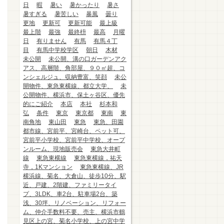
日
暇
暑い
暑かったり
暑さ
暑すぎる
暑苦しい
暴風
曇り
更地
更新可
更新可能
最上級
最上階
最強
最終枡
最高
月曜
日
有りません
有馬
有馬４丁
目
有馬中学校学区
朝日
木材
未公開
未公開、溝の口ガーデンアク
アス、高層階、角部屋、９０㎡超、コ
ンシェルジュ、収納豊富、笑顔
未公
開物件、東急東横線、都立大学、
未
公開物件、横浜市、保土ヶ谷区、優先
的にご紹介
本店
本社
杉本和
弘
条件
東京
東京都
東南
東
南角地
東山田
東急
東急、田園
都市線、宮前平、宮崎台、ペット可、
宮前平小学校、宮前平中学校、オープ
ンルーム、現地販売会
東急大井町
線
東急東横線
東急東横線，祐天
寺，1Kマンション
東急東横線、JR
横浜線、菊名、大倉山、徒歩10分、駅
近、戸建、2階建、ファミリータイ
プ、3LDK、車2台、駐車場2台、築
浅、30坪、リノベーション、リフォー
ム、仲介手数料不要、売主、横浜市鶴
見区上の宮、菊名小学校、上の宮中学