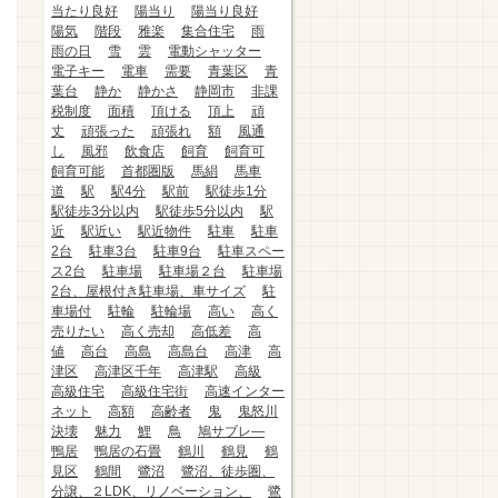
当たり良好
陽当り
陽当り良好
陽気
階段
雅楽
集合住宅
雨
雨の日
雪
雲
電動シャッター
電子キー
電車
需要
青葉区
青
葉台
静か
静かさ
静岡市
非課
税制度
面積
頂ける
頂上
頑
丈
頑張った
頑張れ
額
風通
し
風邪
飲食店
飼育
飼育可
飼育可能
首都圏版
馬絹
馬車
道
駅
駅4分
駅前
駅徒歩1分
駅徒歩3分以内
駅徒歩5分以内
駅
近
駅近い
駅近物件
駐車
駐車
2台
駐車3台
駐車9台
駐車スペー
ス2台
駐車場
駐車場２台
駐車場
2台、屋根付き駐車場、車サイズ
駐
車場付
駐輪
駐輪場
高い
高く
売りたい
高く売却
高低差
高
値
高台
高島
高島台
高津
高
津区
高津区千年
高津駅
高級
高級住宅
高級住宅街
高速インター
ネット
高額
高齢者
鬼
鬼怒川
決壊
魅力
鯉
鳥
鳩サブレ―
鴨居
鴨居の石畳
鶴川
鶴見
鶴
見区
鶴間
鷺沼
鷺沼、徒歩圏、
分譲、２LDK、リノベーション、
鷺