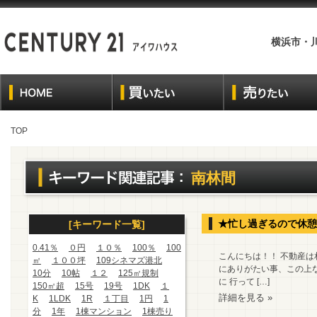
横浜市・
TOP
南林間
★忙し過ぎるので休憩
[キーワード一覧]
0.41％
０円
１０％
100％
100
こんにちは！！ 不動産は
㎡
１００坪
109シネマズ港北
にありがたい事、この上
10分
10帖
１２
125㎡規制
に 行って […]
150㎡超
15号
19号
1DK
１
詳細を見る »
K
1LDK
1R
１丁目
1円
1
分
1年
1棟マンション
1棟売り