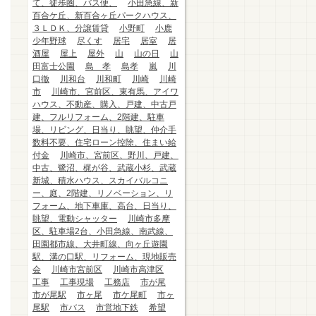
て、徒歩圏、バス便、
小田急線、新
百合ケ丘、新百合ヶ丘パークハウス、
３ＬＤＫ、分譲賃貸
小野町
小鹿
少年野球
尽くす
居宅
居室
居
酒屋
屋上
屋外
山
山の日
山
田富士公園
島 孝
島孝
嵐
川
口徹
川和台
川和町
川崎
川崎
市
川崎市、宮前区、東有馬、アイワ
ハウス、不動産、購入、戸建、中古戸
建、フルリフォーム、2階建、駐車
場、リビング、日当り、眺望、仲介手
数料不要、住宅ローン控除、住まい給
付金
川崎市、宮前区、野川、戸建、
中古、鷺沼、梶が谷、武蔵小杉、武蔵
新城、積水ハウス、スカイバルコニ
ー、庭、2階建、リノベーション、リ
フォーム、地下車庫、高台、日当り、
眺望、電動シャッター
川崎市多摩
区、駐車場2台、小田急線、南武線、
田園都市線、大井町線、向ヶ丘遊園
駅、溝の口駅、リフォーム、現地販売
会
川崎市宮前区
川崎市高津区
工事
工事現場
工務店
市が尾
市が尾駅
市ヶ尾
市ケ尾町
市ヶ
尾駅
市バス
市営地下鉄
希望