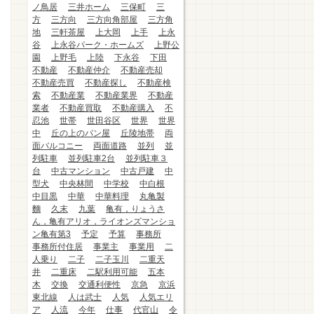
ノ鳥居
三井ホーム
三保町
三
方
三方向
三方向角部屋
三方角
地
三軒茶屋
上大岡
上手
上永
谷
上永谷パーク・ホームズ
上野公
園
上野毛
上陸
下永谷
下田
不動産
不動産仲介
不動産売却
不動産売買
不動産探し
不動産検
索
不動産業
不動産業界
不動産
業者
不動産買取
不動産購入
不
忍池
世帯
世田谷区
世界
世界
中
丘の上のパン屋
丘陵地帯
両
面バルコニー
両面道路
並列
並
列駐車
並列駐車2台
並列駐車３
台
中古マンション
中古戸建
中
型犬
中央林間
中学校
中白根
中目黒
中華
中華料理
丸亀製
麵
久末
九葉
亀有，りょうさ
ん，亀有アリオ，ライオンズマンショ
ン亀有第3
予定
予算
事務所
事務所付住居
事業主
事業用
二
人乗り
二子
二子玉川
二重天
井
二重床
二駅利用可能
五本
木
交換
交通利便性
京急
京浜
東北線
人は武士
人気
人気エリ
ア
人流
今年
仕事
代官山
令