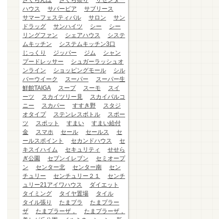
さくらんぼ
さくら祭り
ザセンター
ハウス
サバービア
サブリース
サマーフェスティバル
サロン
サン
ドラッグ
サンハイツ
シー
シー
リングファン
シェアハウス
システ
ムキッチン
システムキッチン3口
じっくり
ジッパー
ジム
シャン
プードレッサー
シュガーラッシュオ
ンライン
ショッピングモール
シル
バーウイーク
スーパー
スーパー生
鮮館TAIGA
スープ
スーモ
スイ
ーツ
スカイツリー見
スカイバルコ
ニー
スカパー
すすき野
スタジ
オタイプ
ステンレスボトル
スポー
ツ
スポット
すまい
すまい給付
金
スマホ
セール
セールス
セ
ールスポイント
セカンドハウス
セ
キスイハイム
セキュリティ
せせら
ぎ公園
セブンイレブン
セミオープ
ン
センター北
センター南
セン
チュリー
センチュリー２１
センチ
ュリー21アイワハウス
ダイエット
タイミング
タイヤ置場
タイル
タイル張り
たまプラ
たまプラー
ザ
たまプラーザ，
たまプラーザ，