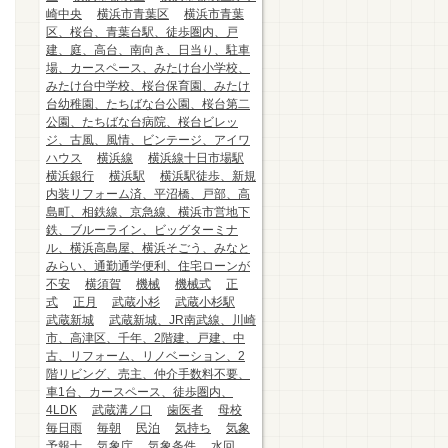
崎中央
横浜市青葉区
横浜市青葉
区、桜台、青葉台駅、徒歩圏内、戸
建、庭、高台、南向き、日当り、駐車
場、カースペース、みたけ台小学校、
みたけ台中学校、桜台保育園、みたけ
台幼稚園、たちばな台公園、桜台第二
公園、たちばな台病院、桜台ビレッ
ジ、古風、風情、ビンテージ、アイワ
ハウス
横浜線
横浜線十日市場駅
横浜銀行
横浜駅
横浜駅徒歩、新規
内装リフォーム済、平沼橋、戸部、高
島町、相鉄線、京急線、横浜市営地下
鉄、ブルーライン、ビッグターミナ
ル、横浜高島屋、横浜そごう、みなと
みらい、通勤通学便利、住宅ローンが
不安
横須賀
機械
機械式
正
式
正月
武蔵小杉
武蔵小杉駅
武蔵新城
武蔵新城、JR南武線、川崎
市、高津区、千年、2階建、戸建、中
古、リフォーム、リノベーション、2
階リビング、売主、仲介手数料不要、
車1台、カースペース、徒歩圏内、
4LDK
武蔵溝ノ口
歯医者
母校
毎日雨
毎朝
民泊
気持ち
気象
予報士
気象庁
気象条件
水回