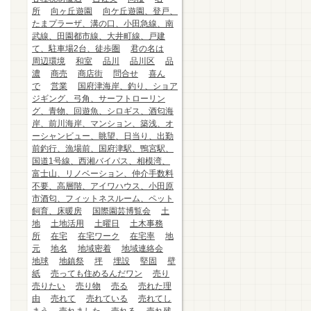
所
向ヶ丘遊園
向ケ丘遊園、登戸、
たまプラーザ、溝の口、小田急線、南
武線、田園都市線、大井町線、戸建
て、駐車場2台、徒歩圏
君の名は
周辺環境
和室
品川
品川区
品
濃
商売
商店街
問合せ
喜ん
で
営業
国府津海岸、釣り、ショア
ジギング、弓角、サーフトローリン
グ、青物、回遊魚、シロギス、酒匂海
岸、前川海岸、マンション、築浅、オ
ーシャンビュー、眺望、日当り、出勤
前釣行、漁場前、国府津駅、鴨宮駅、
国道1号線、西湘バイパス、相模湾、
富士山、リノベーション、仲介手数料
不要、高層階、アイワハウス、小田原
市酒匂、フィットネスルーム、ペット
飼育、床暖房
国際園芸博覧会
土
地
土地活用
土曜日
土木事務
所
在宅
在宅ワーク
在宅率
地
元
地名
地域密着
地域連絡会
地球
地鎮祭
坪
埋設
堅固
壁
紙
売っても住めるんだワン
売り
売りたい
売り物
売る
売れた理
由
売れて
売れている
売れてし