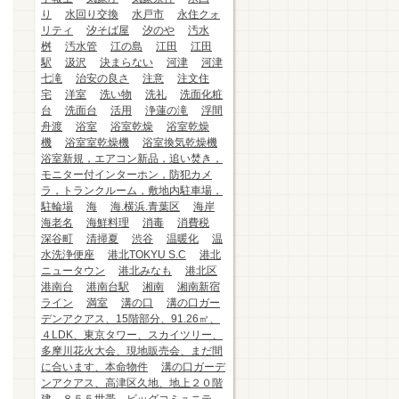
り
水回り交換
水戸市
永住クォ
リティ
汐そば屋
汐のや
汚水
桝
汚水管
江の島
江田
江田
駅
汲沢
決まらない
河津
河津
七滝
治安の良さ
注意
注文住
宅
洋室
洗い物
洗礼
洗面化粧
台
洗面台
活用
浄蓮の滝
浮間
舟渡
浴室
浴室乾燥
浴室乾燥
機
浴室室乾燥機
浴室換気乾燥機
浴室新規，エアコン新品，追い焚き，
モニター付インターホン，防犯カメ
ラ，トランクルーム，敷地内駐車場，
駐輪場
海
海.横浜.青葉区
海岸
海老名
海鮮料理
消毒
消費税
深谷町
清掃夏
渋谷
温暖化
温
水洗浄便座
港北TOKYU S.C
港北
ニュータウン
港北みなも
港北区
港南台
港南台駅
湘南
湘南新宿
ライン
満室
溝の口
溝の口ガー
デンアクアス、15階部分、91.26㎡、
４LDK、東京タワー、スカイツリー、
多摩川花火大会、現地販売会、まだ間
に合います、本命物件
溝の口ガーデ
ンアクアス、高津区久地、地上２０階