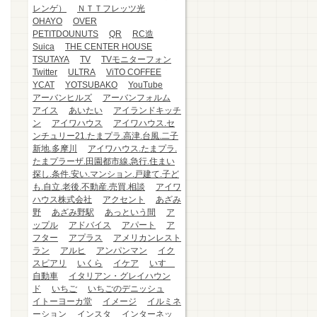
レンゲ）
ＮＴＴフレッツ光
OHAYO
OVER
PETITDOUNUTS
QR
RC造
Suica
THE CENTER HOUSE
TSUTAYA
TV
TVモニターフォン
Twitter
ULTRA
ViTO COFFEE
YCAT
YOTSUBAKO
YouTube
アーバンヒルズ
アーバンフォルム
アイス
あいたい
アイランドキッチ
ン
アイワハウス
アイワハウス.セ
ンチュリー21.たまプラ.高津.台風.二子
新地.多摩川
アイワハウス.たまプラ.
たまプラーザ.田園都市線.急行.住まい
探し.条件.安い.マンション.戸建て.子ど
も.自立.老後.不動産.売買.相談
アイワ
ハウス株式会社
アクセント
あざみ
野
あざみ野駅
あっという間
ア
ップル
アドバイス
アパート
ア
フター
アプラス
アメリカンレスト
ラン
アルヒ
アンパンマン
イク
スピアリ
いくら
イケア
いすゞ
自動車
イタリアン・グレイハウン
ド
いちご
いちごのデニッシュ
イトーヨーカ堂
イメージ
イルミネ
ーション
インスタ
インターネッ