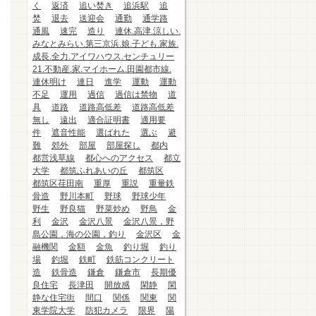
く
返済
追い焚き
追浜駅
追
焚
退去
送迎会
通勤
通学路
通風
速完
造り
連休.高津.涼しい.
みなとみらい.第三京浜.娘.子ども.家族.
成長.全力.アイワハウス.センチュリー
21.不動産.家.マイホーム.田園都市線.
連休明け
連日
進学
運動
運動
不足
運用
過信
過信は禁物
道
具
道路
道路高低差
道路高低差
無し
遠出
適合証明書
適用要
件
遮音性能
選ばれた
選ぶ
避
難
郊外
部屋
部屋探し
都内
都営浅草線
都心へのアクセス
都立
大学
都筑ふれあいの丘
都筑区
都筑区荏田南
重厚
重説
重量鉄
骨造
野川本町
野球
野球少年
野生
野良猫
野菜炒め
野鳥
金
利
金沢
金沢八景
金沢八景，野
島公園，海の公園，釣り
金沢区
金
融機関
金額
金魚
釣り堀
釣り
場
釣堀
鉄町
鉄筋コンクリート
造
鉄骨造
鎌倉
鎌倉市
長期優
良住宅
長津田
開放感
閑静
閑
静な住宅街
間口
関係
関東
関
東学院大学
防犯カメラ
限界
陽