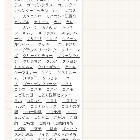
アス
ガーデンテラス
カウンター
カウンターキッチン
かけ
ガス３
口
ガスコンロ
ガスコンロ設置可
カップル
カトージ
カメ
カレ
ー
ガレージ
かわいい
キッチ
ン
キムチ
キャラメル
キャンペ
ーン
ギリギリ
キレイ
クイック
ルワイパー
クッキー
グッドスリ
ー
グランベリーパーク
クリーニン
グ
クリームシチュー
グリーンライ
ン
クリスマス
グルメ
クレヨン
しんちゃん
クローゼット
ケーキ
ケーブルカー
ケイン
ゲストルー
ム
けやき平
ケルヒャー
コー
ド
ゴールデンウィーク
コサギ
コジマ
コスギ
コスパ
コスモ
こどもの国
こども医療センター
コ
ラボ
コロッケ
コロナ
コロナウ
ィルス
コロナショック
コロナの影
響
コロナ影響
コロナ禍
コンシ
ェルジュ
コンビニ
ご契約
ご成
約
ご時世
ご案内
ご案内可能
ご相談
ご褒美
ご馳走
ザ・ハウ
ス港北綱島
サイズ
さくらの名所