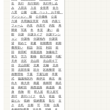
生
先行
先行契約
先行申し込
み
入田浜
入谷
全世界
全力
八景
公園
公園、ペット、お子様、
マンション、猫
公示価格
公道
六浦
共用施設充実
内装
内装リ
フォーム
内見
内見可
内覧
再
開発
写真
冬
冬至
凄い
函
館
分譲
分譲タイプ
分譲マンシ
ョン
分譲地
分譲地内
分譲賃
貸
初めて
初夏
初期費用
初期
費用安い
初詣
別荘
利回
前
回
前田町
前面道路
加藤祐子
努力
労力
動物
勤労感謝
勾配
天井
北区
北山田
北山田６丁
目
北山田駅
北東
北極
北赤
羽
北部市場
区分
区画整理
区
画整理地
千葉
千葉弘樹
卒業
式
協議地区内
南伊豆
南北
南
向き
南大井
南庭
南林間
南武
線
南町田
南西道路
南道路
単
身
危険
即
即入居
即入居可
原付
原付バイク
収入
収益
収
益ビル
収納
収納豊富
取引
古
さ
古札
古都
可
可能
台風
各種税制優遇
吉佐美
同棲
名