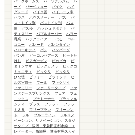
パークホームズ
パーソナルジム
ハ
ード
バーベキュー
バイク
ハイ
グレード
バイク置
ハイルーフ車
ハウス
ハウスメーカー
バス
バ
ス・トイレ別
バストイレ別
バス
便
バス停
ハッシュドポテト
パ
ティスリー
バブルオーバー
ハヨー
乳業
パラグライダー
はる
バル
コニー
パレード
バレンタイン
ハローキティ
パン
ハンバーグ
パン屋
ビーコルセアーズ
ビートた
けし
ビアガーデン
ピカピカ
ビ
タミンママ
ビックカメラ
ビッグコ
ミュニティ
ビックリ
ピッタリ
ひな壇
ビフォー
ピラミッド
ヒ
ルズ宮前平
プール
ファクサイ
ファミリー
ファミリータイプ
ファ
ンタジースプリングス
フェア
フェ
ニックス
プチドーナツ
プライマル
シティ
プラス
フラット
フラッ
ト３５
フリープラン
フリーレン
ト
フル
ブルーライン
フルリノ
ベーション、リノベーション、スタジ
オタイプ、鷺沼、東急田園都市線、エ
レベーター、角部屋、鷺沼有馬スカイ