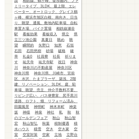
談
相鉄線、鶴ヶ峰、徒歩圏内、ファ
ミリータイプ、3LDK、最上階、エレ
ベーター、オートロック、グレイス鶴
ヶ峰、横浜市旭区白根、南向き、日当
り、眺望、通風、敷地内駐車場、自転
車置き場、バイク置場
相鉄線瀬谷
駅
看板効果
看板収入
県立
県
立三ツ池公園
真夏日
眺め
眺
望
瞬間的
矢野口
知恵
石垣
石田
石田悠樹
砂場
破格
確
率
礼金0
社員寮
社長
祈りま
す
祐天寺
祐天寺駅
祝日
神奈
川
神奈川の不動産屋
神奈川区
神奈川県
神奈川県、川崎市、宮前
区、水沢、たまプラーザ、築浅、2階
建、リノベーション、3LDK、庭、駐
車場、眺望、売主、仲介手数料不要、
リビング広い、バス便豊富、尻手黒川
道路、ロフト、畑、リフォーム済み、
田園風景
神明町
神木本町
神楽
坂
神様
神泉
神社
私
秋
秋
のゴールデンフェア
秋山
秋山智
宏
秋山智弘
秋葉
税制優遇
積
水ハウス
積雪
空き
空き家
空
室
空室対策
空家
立地
立野台