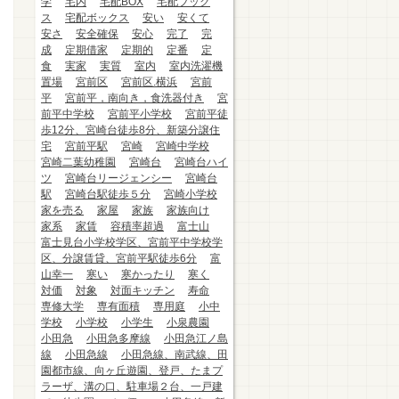
学
宅内
宅配BOX
宅配ブック
ス
宅配ボックス
安い
安くて
安さ
安全確保
安心
完了
完
成
定期借家
定期的
定番
定
食
実家
実質
室内
室内洗濯機
置場
宮前区
宮前区.横浜
宮前
平
宮前平，南向き，食洗器付き
宮
前平中学校
宮前平小学校
宮前平徒
歩12分、宮崎台徒歩8分、新築分譲住
宅
宮前平駅
宮崎
宮崎中学校
宮崎二葉幼稚園
宮崎台
宮崎台ハイ
ツ
宮崎台リージェンシー
宮崎台
駅
宮崎台駅徒歩５分
宮崎小学校
家を売る
家屋
家族
家族向け
家系
家賃
容積率超過
富士山
富士見台小学校学区、宮前平中学校学
区、分譲賃貸、宮前平駅徒歩6分
富
山幸一
寒い
寒かったり
寒く
対価
対象
対面キッチン
寿命
専修大学
専有面積
専用庭
小中
学校
小学校
小学生
小泉農園
小田急
小田急多摩線
小田急江ノ島
線
小田急線
小田急線、南武線、田
園都市線、向ヶ丘遊園、登戸、たまプ
ラーザ、溝の口、駐車場２台、一戸建