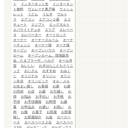
ト
インターネット光
インターネッ
ト無料
ヴェレーナ東戸塚
ウォシュ
レット
うどん
うなぎ
ウルト
ラ
エアコン
エアコン２基
エコ
キュート
エジプト
エッグタルト
エバライトデュオ
エリア
エレベー
タ
エレベーター
オートロック
オーナー
オーナーズルーム
オーナ
ーチェンジ
オーナー様
オーナ様
オープン
オープンハウス
オープン
ルーム
オープンルーム、現地販売
会、たまプラーザ、ベルグ
オール洋
室
おいしい
おぎはらこどもクリニ
ック
おじさん
おすすめ
おみく
じ
オリジナル
オリジン
オリジ
ン弁当
オリンピック
オル・メル
お住まい探し
お客様
お家
お家
の売却
お店
お庭
お引越し
お
得
お悩み
お手伝い
お手軽
お
手頃
お手頃価格
お料理
お歳
暮
お申込み
お祓い
お祝い
お
肉
お腹
お菓子
お部屋
お部屋
探し
お部屋紹介
お金
カースペ
ース
カースペース２台
カースペー
ス3台
ガーデニング
ガーデンアク