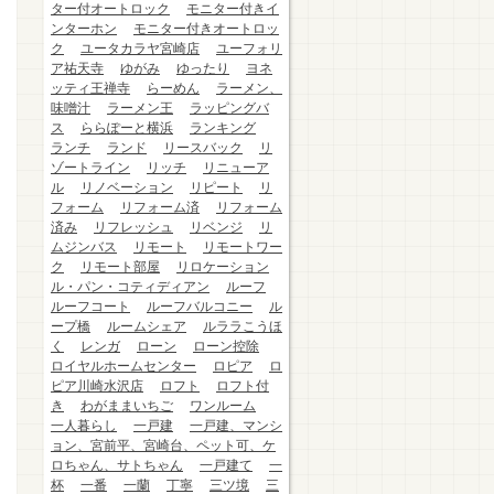
ター付オートロック
モニター付きイ
ンターホン
モニター付きオートロッ
ク
ユータカラヤ宮崎店
ユーフォリ
ア祐天寺
ゆがみ
ゆったり
ヨネ
ッティ王禅寺
らーめん
ラーメン、
味噌汁
ラーメン王
ラッピングバ
ス
ららぽーと横浜
ランキング
ランチ
ランド
リースバック
リ
ゾートライン
リッチ
リニューア
ル
リノベーション
リピート
リ
フォーム
リフォーム済
リフォーム
済み
リフレッシュ
リベンジ
リ
ムジンバス
リモート
リモートワー
ク
リモート部屋
リロケーション
ル・パン・コティディアン
ルーフ
ルーフコート
ルーフバルコニー
ル
ープ橋
ルームシェア
ルララこうほ
く
レンガ
ローン
ローン控除
ロイヤルホームセンター
ロピア
ロ
ピア川崎水沢店
ロフト
ロフト付
き
わがままいちご
ワンルーム
一人暮らし
一戸建
一戸建、マンシ
ョン、宮前平、宮崎台、ペット可、ケ
ロちゃん、サトちゃん
一戸建て
一
杯
一番
一蘭
丁寧
三ツ境
三