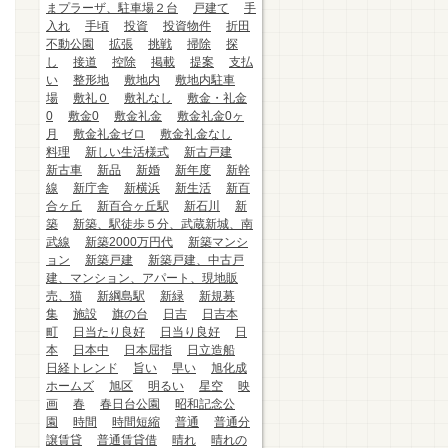
まプラーザ、駐車場２台
戸建て
手
入れ
手頃
投資
投資物件
折田
不動公園
拡張
挑戦
掃除
探
し
接道
控除
掲載
提案
支払
い
整形地
敷地内
敷地内駐車
場
敷礼０
敷礼なし
敷金・礼金
0
敷金0
敷金礼金
敷金礼金0ヶ
月
敷金礼金ゼロ
敷金礼金なし
料理
新しい生活様式
新古戸建
新古車
新品
新婚
新年度
新幹
線
新庁舎
新横浜
新生活
新百
合ヶ丘
新百合ヶ丘駅
新石川
新
築
新築、駅徒歩５分、武蔵新城、南
武線
新築2000万円代
新築マンシ
ョン
新築戸建
新築戸建、中古戸
建、マンション、アパート、現地販
売、猫
新綱島駅
新緑
新規募
集
施設
旗の台
日吉
日吉本
町
日当たり良好
日当り良好
日
本
日本中
日本屈指
日立造船
日経トレンド
旨い
早い
旭化成
ホームズ
旭区
明るい
星空
映
画
春
春日台公園
昭和記念公
園
時間
時間短縮
普通
普通分
譲賃貸
普通賃貸借
晴れ
晴れの