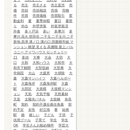
まう
売れました
売れる
売れ残
る
売主
売主さま
売主直売
売
価
売却
売却相談
売地
売物
件
売買
売買価格
売買取引
変
動金利
夏
夏季休暇
夏日
夏祭
り
外出
外壁塗装
外装塗装済
外食
多々戸浜
多い
多摩川
多
摩川.花火.世田谷.二子玉.二子玉川.二子
新地.高津.溝ノ口.溝の口.田園都市線.マ
ンション.眺望.見える.高層階.屋上.バル
コニー.アイワハウス.センチュリー
21
多頭
大事
大会
大切
大
口
大和
大和ハウス
大和市
大
和市下鶴間
大型収納
大型車
大
学病院
大山
大庭恵
大掃除
大
森
大森サンハイツ
大森ベルポー
ト
大森海岸
大森海岸駅
大森
駅
大田区
大規模
大規模マンシ
ョン
天気
天気予報
天然素材
天皇
太陽光パネル
太鼓橋
奈良
町
契約
契約不適合責任免責
契
約予定
女性
好立地
妻
始発
駅
娘
嬉しい
子ども
子供
子
供用プール
子育て
学生
学生
OK
学生さんお勧め物件
学芸大