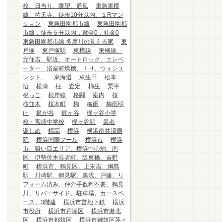
校、日当り、眺望、通風
東急東横
線、祐天寺、徒歩10分以内、１Rマン
ション
東急田園都市線
東急田園都
市線，徒歩５分以内，敷金0，礼金0
東急田園都市線.多摩川の見える家
東
戸塚
東戸塚駅
東横線
東横線、
元住吉、駅近、オートロック、エレベ
ーター、浴室乾燥機、ＩＨ、ウォシュ
レット、
東海道
東生田
松本
悟
松濤
柱
査定
柿生
栗平
根っこ
根岸線
格闘
案内
桜
桜並木
桜木町
梅
梅雨
梅雨明
け
梶が谷
梶ヶ谷
梶ヶ谷小学
校・宮崎中学校
梶ヶ谷駅
業者
楽しめ
標高
横浜
横浜南共済病
院
横浜国際プール
横浜市
横浜
市、狙い目エリア、横浜中心地、南
区、伊勢佐木長者町、阪東橋、吉野
町
横浜市、鶴見区、上末吉、綱島
駅、川崎駅、鶴見駅、築浅、戸建、リ
フォーム済み、仲介手数料不要、鶴見
川、リバーサイド、駐車場、カースペ
ース、3階建
横浜市営地下鉄
横浜
市役所
横浜市戸塚区
横浜市港北
区
横浜市都筑区
横浜市都筑区茅ヶ