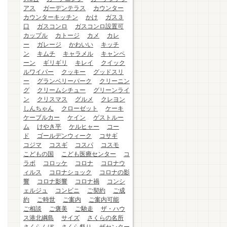
アス
ガーデンテラス
カウンター
カウンターキッチン
かけ
ガス３
口
ガスコンロ
ガスコンロ設置可
カップル
カトージ
カメ
カレ
ー
ガレージ
かわいい
キッチ
ン
キムチ
キャラメル
キャンペ
ーン
ギリギリ
キレイ
クイック
ルワイパー
クッキー
グッドスリ
ー
グランベリーパーク
クリーニン
グ
クリームシチュー
グリーンライ
ン
クリスマス
グルメ
クレヨン
しんちゃん
クローゼット
ケーキ
ケーブルカー
ケイン
ゲストルー
ム
けやき平
ケルヒャー
コー
ド
ゴールデンウィーク
コサギ
コジマ
コスギ
コスパ
コスモ
こどもの国
こども医療センター
コ
ラボ
コロッケ
コロナ
コロナウ
ィルス
コロナショック
コロナの影
響
コロナ影響
コロナ禍
コンシ
ェルジュ
コンビニ
ご契約
ご成
約
ご時世
ご案内
ご案内可能
ご相談
ご褒美
ご馳走
ザ・ハウ
ス港北綱島
サイズ
さくらの名所