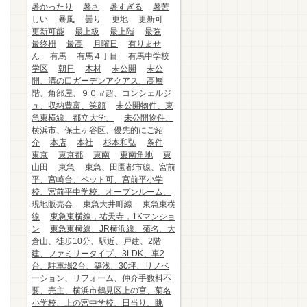
暑かったり
暑さ
暑すぎる
暑苦
しい
暴風
曇り
更地
更新可
更新可能
最上級
最上階
最強
最終枡
最高
月曜日
有りませ
ん
有馬
有馬４丁目
有馬中学校
学区
朝日
木材
未公開
未公
開、溝の口ガーデンアクアス、高層
階、角部屋、９０㎡超、コンシェルジ
ュ、収納豊富、笑顔
未公開物件、東
急東横線、都立大学、
未公開物件、
横浜市、保土ヶ谷区、優先的にご紹
介
本店
本社
杉本和弘
条件
東京
東京都
東南
東南角地
東
山田
東急
東急、田園都市線、宮前
平、宮崎台、ペット可、宮前平小学
校、宮前平中学校、オープンルーム、
現地販売会
東急大井町線
東急東横
線
東急東横線，祐天寺，1Kマンショ
ン
東急東横線、JR横浜線、菊名、大
倉山、徒歩10分、駅近、戸建、2階
建、ファミリータイプ、3LDK、車2
台、駐車場2台、築浅、30坪、リノベ
ーション、リフォーム、仲介手数料不
要、売主、横浜市鶴見区上の宮、菊名
小学校、上の宮中学校、日当り、眺