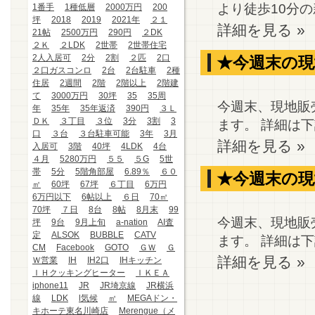
より徒歩10分の新
1番手
1種低層
2000万円
200
坪
2018
2019
2021年
２１
詳細を見る »
21帖
2500万円
290円
２DK
２Ｋ
２LDK
2世帯
2世帯住宅
2人入居可
2分
2割
２匹
2口
★今週末の現
２口ガスコンロ
2台
2台駐車
2種
住居
2週間
2階
2階以上
2階建
て
3000万円
30坪
35
35周
今週末、現地販
年
35年
35年返済
390円
３Ｌ
ＤＫ
３丁目
３位
3分
3割
3
ます。 詳細は
口
３台
３台駐車可能
3年
3月
詳細を見る »
入居可
3階
40坪
4LDK
4台
４月
5280万円
５５
５G
5世
帯
5分
5階角部屋
6.89％
６０
★今週末の現
㎡
60坪
67坪
６丁目
6万円
6万円以下
6帖以上
６日
70㎡
70坪
７日
8台
8帖
8月末
99
今週末、現地販
坪
9台
9月上旬
a-nation
AI査
定
ALSOK
BUBBLE
CATV
ます。 詳細は
CM
Facebook
GOTO
ＧＷ
Ｇ
詳細を見る »
Ｗ営業
IH
IH2口
IHキッチン
ＩＨクッキングヒーター
ＩＫＥＡ
iphone11
JR
JR埼京線
JR横浜
線
LDK
l気候
㎡
MEGAドン・
キホーテ東名川崎店
Merengue（メ