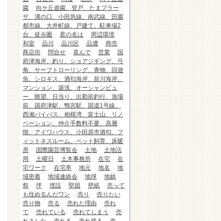
園
向ケ丘遊園、登戸、たまプラー
ザ、溝の口、小田急線、南武線、田園
都市線、大井町線、戸建て、駐車場2
台、徒歩圏
君の名は
周辺環境
和室
品川
品川区
品濃
商売
商店街
問合せ
喜んで
営業
国
府津海岸、釣り、ショアジギング、弓
角、サーフトローリング、青物、回遊
魚、シロギス、酒匂海岸、前川海岸、
マンション、築浅、オーシャンビュ
ー、眺望、日当り、出勤前釣行、漁場
前、国府津駅、鴨宮駅、国道1号線、
西湘バイパス、相模湾、富士山、リノ
ベーション、仲介手数料不要、高層
階、アイワハウス、小田原市酒匂、フ
ィットネスルーム、ペット飼育、床暖
房
国際園芸博覧会
土地
土地活
用
土曜日
土木事務所
在宅
在
宅ワーク
在宅率
地元
地名
地
域密着
地域連絡会
地球
地鎮
祭
坪
埋設
堅固
壁紙
売って
も住めるんだワン
売り
売りたい
売り物
売る
売れた理由
売れ
て
売れている
売れてしまう
売