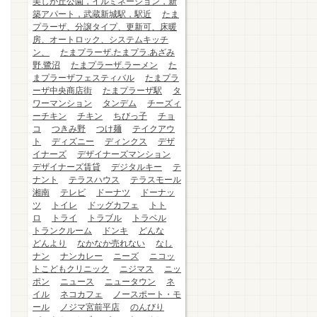
美しが丘公園，イルミネーション，新
築アパート，武蔵新城駅，駅近
たま
プラーザ、分譲タイプ、更新可、床暖
房、オートロック、システムキッチ
ン、
たまプラーザ.たまプラ.あざみ
野.鷺沼
たまプラーザ.ラーメン
た
まプラーザフェスティバル
たまプラ
ーザ中央商店街
たまプラーザ駅
タ
ワーマンション
タンデム
チーズィ
ーチキン
チキン
ちびっ子
チョ
コ
つきみ野
つけ麺
テイクアウ
ト
ディズニー
ディンクス
デザ
イナーズ
デザイナーズマンション
デザイナーズ賃貸
デジタルキー
テ
ナント
テラスハウス
テラスモール
湘南
テレビ
ドーナツ
ドーナッ
ツ
トイレ
ドッグカフェ
トト
ロ
トライ
トラブル
トラベル
トランクルーム
ドンキ
どんな
どんより
なかなか売れない
なし
ナン
ナンカレー
ニーズ
ニコッ
トこどもクリニック
ニジマス
ニッ
ポン
ニュース
ニュータウン
ネ
イル
ネコカフェ
ノースポート・モ
ール
ノジマ宮前平店
のんびり