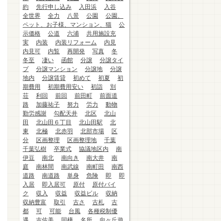
約
先行申し込み
入田浜
入谷
全世界
全力
八景
公園
公園、
ペット、お子様、マンション、猫
公
示価格
公道
六浦
共用施設充
実
内装
内装リフォーム
内見
内見可
内覧
再開発
写真
冬
冬至
凄い
函館
分譲
分譲タイ
プ
分譲マンション
分譲地
分譲
地内
分譲賃貸
初めて
初夏
初
期費用
初期費用安い
初詣
別
荘
利回
前回
前田町
前面道
路
加藤祐子
努力
労力
動物
勤労感謝
勾配天井
北区
北山
田
北山田６丁目
北山田駅
北
東
北極
北赤羽
北部市場
区
分
区画整理
区画整理地
千葉
千葉弘樹
卒業式
協議地区内
南
伊豆
南北
南向き
南大井
南
庭
南林間
南武線
南町田
南西
道路
南道路
単身
危険
即
即
入居
即入居可
原付
原付バイ
ク
収入
収益
収益ビル
収納
収納豊富
取引
古さ
古札
古
都
可
可能
台風
各種税制優
遇
吉佐美
同棲
名所
向ヶ丘遊