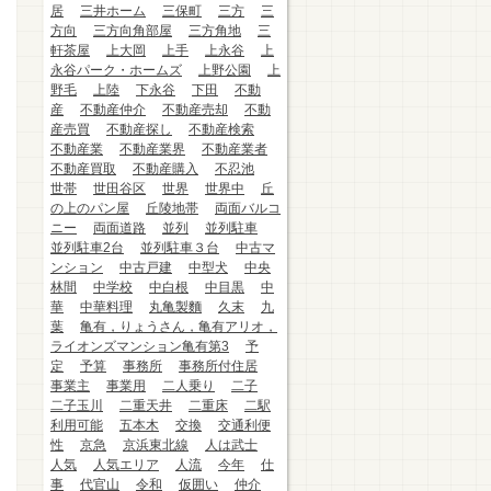
居
三井ホーム
三保町
三方
三
方向
三方向角部屋
三方角地
三
軒茶屋
上大岡
上手
上永谷
上
永谷パーク・ホームズ
上野公園
上
野毛
上陸
下永谷
下田
不動
産
不動産仲介
不動産売却
不動
産売買
不動産探し
不動産検索
不動産業
不動産業界
不動産業者
不動産買取
不動産購入
不忍池
世帯
世田谷区
世界
世界中
丘
の上のパン屋
丘陵地帯
両面バルコ
ニー
両面道路
並列
並列駐車
並列駐車2台
並列駐車３台
中古マ
ンション
中古戸建
中型犬
中央
林間
中学校
中白根
中目黒
中
華
中華料理
丸亀製麵
久末
九
葉
亀有，りょうさん，亀有アリオ，
ライオンズマンション亀有第3
予
定
予算
事務所
事務所付住居
事業主
事業用
二人乗り
二子
二子玉川
二重天井
二重床
二駅
利用可能
五本木
交換
交通利便
性
京急
京浜東北線
人は武士
人気
人気エリア
人流
今年
仕
事
代官山
令和
仮囲い
仲介