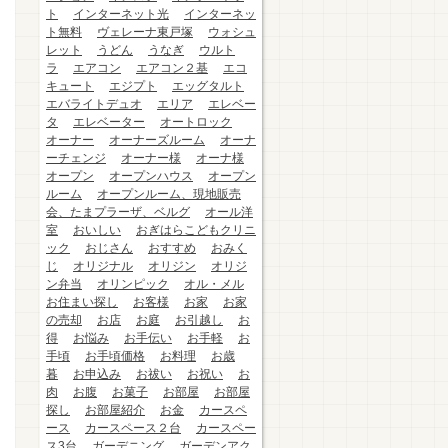
ト
インターネット光
インターネッ
ト無料
ヴェレーナ東戸塚
ウォシュ
レット
うどん
うなぎ
ウルト
ラ
エアコン
エアコン２基
エコ
キュート
エジプト
エッグタルト
エバライトデュオ
エリア
エレベー
タ
エレベーター
オートロック
オーナー
オーナーズルーム
オーナ
ーチェンジ
オーナー様
オーナ様
オープン
オープンハウス
オープン
ルーム
オープンルーム、現地販売
会、たまプラーザ、ベルグ
オール洋
室
おいしい
おぎはらこどもクリニ
ック
おじさん
おすすめ
おみく
じ
オリジナル
オリジン
オリジ
ン弁当
オリンピック
オル・メル
お住まい探し
お客様
お家
お家
の売却
お店
お庭
お引越し
お
得
お悩み
お手伝い
お手軽
お
手頃
お手頃価格
お料理
お歳
暮
お申込み
お祓い
お祝い
お
肉
お腹
お菓子
お部屋
お部屋
探し
お部屋紹介
お金
カースペ
ース
カースペース２台
カースペー
ス3台
ガーデニング
ガーデンアク