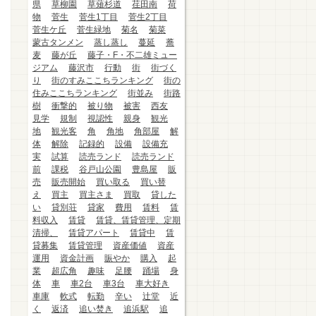
県
草柳園
草薙杉道
荏田南
荷
物
菅生
菅生1丁目
菅生2丁目
菅生ケ丘
菅生緑地
菊名
菊菜
蒙古タンメン
蒸し蒸し
蔓延
蕎
麦
藤が丘
藤子・F・不二雄ミュー
ジアム
藤沢市
行動
街
街づく
り
街のすみここちランキング
街の
住みここちランキング
街並み
街路
樹
衝撃的
被り物
被害
西友
見学
規制
視認性
親身
観光
地
観光客
角
角地
角部屋
解
体
解除
記録的
設備
設備充
実
試算
読売ランド
読売ランド
前
課税
谷戸山公園
豊島屋
販
売
販売開始
買い取る
買い替
え
買主
買主さま
買取
貸した
い
貸別荘
貸家
費用
賃料
賃
料収入
賃貸
賃貸、賃貸管理、定期
清掃、
賃貸アパート
賃貸中
賃
貸募集
賃貸管理
資産価値
資産
運用
資金計画
賑やか
購入
起
業
超広角
趣味
足腰
踊場
身
体
車
車2台
車3台
車大好き
車庫
軟式
転勤
辛い
辻堂
近
く
返済
追い焚き
追浜駅
追