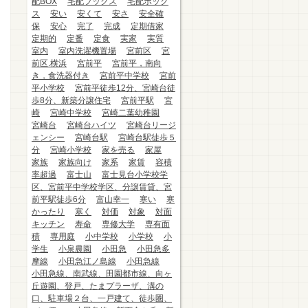
配BOX
宅配ブックス
宅配ボック
ス
安い
安くて
安さ
安全確
保
安心
完了
完成
定期借家
定期的
定番
定食
実家
実質
室内
室内洗濯機置場
宮前区
宮
前区.横浜
宮前平
宮前平，南向
き，食洗器付き
宮前平中学校
宮前
平小学校
宮前平徒歩12分、宮崎台徒
歩8分、新築分譲住宅
宮前平駅
宮
崎
宮崎中学校
宮崎二葉幼稚園
宮崎台
宮崎台ハイツ
宮崎台リージ
ェンシー
宮崎台駅
宮崎台駅徒歩５
分
宮崎小学校
家を売る
家屋
家族
家族向け
家系
家賃
容積
率超過
富士山
富士見台小学校学
区、宮前平中学校学区、分譲賃貸、宮
前平駅徒歩6分
富山幸一
寒い
寒
かったり
寒く
対価
対象
対面
キッチン
寿命
専修大学
専有面
積
専用庭
小中学校
小学校
小
学生
小泉農園
小田急
小田急多
摩線
小田急江ノ島線
小田急線
小田急線、南武線、田園都市線、向ヶ
丘遊園、登戸、たまプラーザ、溝の
口、駐車場２台、一戸建て、徒歩圏、