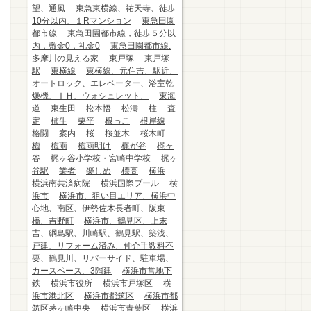
望、通風
東急東横線、祐天寺、徒歩
10分以内、１Rマンション
東急田園
都市線
東急田園都市線，徒歩５分以
内，敷金0，礼金0
東急田園都市線.
多摩川の見える家
東戸塚
東戸塚
駅
東横線
東横線、元住吉、駅近、
オートロック、エレベーター、浴室乾
燥機、ＩＨ、ウォシュレット、
東海
道
東生田
松本悟
松濤
柱
査
定
柿生
栗平
根っこ
根岸線
格闘
案内
桜
桜並木
桜木町
梅
梅雨
梅雨明け
梶が谷
梶ヶ
谷
梶ヶ谷小学校・宮崎中学校
梶ヶ
谷駅
業者
楽しめ
標高
横浜
横浜南共済病院
横浜国際プール
横
浜市
横浜市、狙い目エリア、横浜中
心地、南区、伊勢佐木長者町、阪東
橋、吉野町
横浜市、鶴見区、上末
吉、綱島駅、川崎駅、鶴見駅、築浅、
戸建、リフォーム済み、仲介手数料不
要、鶴見川、リバーサイド、駐車場、
カースペース、3階建
横浜市営地下
鉄
横浜市役所
横浜市戸塚区
横
浜市港北区
横浜市都筑区
横浜市都
筑区茅ヶ崎中央
横浜市青葉区
横浜