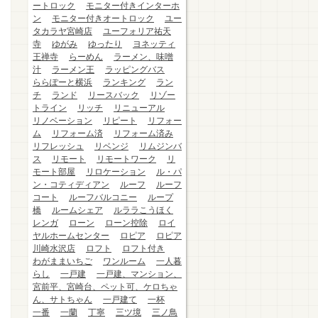
ートロック
モニター付きインターホ
ン
モニター付きオートロック
ユー
タカラヤ宮崎店
ユーフォリア祐天
寺
ゆがみ
ゆったり
ヨネッティ
王禅寺
らーめん
ラーメン、味噌
汁
ラーメン王
ラッピングバス
ららぽーと横浜
ランキング
ラン
チ
ランド
リースバック
リゾー
トライン
リッチ
リニューアル
リノベーション
リピート
リフォー
ム
リフォーム済
リフォーム済み
リフレッシュ
リベンジ
リムジンバ
ス
リモート
リモートワーク
リ
モート部屋
リロケーション
ル・パ
ン・コティディアン
ルーフ
ルーフ
コート
ルーフバルコニー
ループ
橋
ルームシェア
ルララこうほく
レンガ
ローン
ローン控除
ロイ
ヤルホームセンター
ロピア
ロピア
川崎水沢店
ロフト
ロフト付き
わがままいちご
ワンルーム
一人暮
らし
一戸建
一戸建、マンション、
宮前平、宮崎台、ペット可、ケロちゃ
ん、サトちゃん
一戸建て
一杯
一番
一蘭
丁寧
三ツ境
三ノ鳥