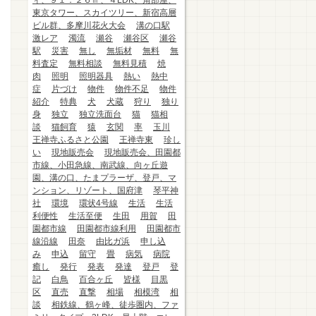
ィ、９１．２６㎡、４LDK、角部屋、
東京タワー、スカイツリー、新宿高層
ビル群、多摩川花火大会
溝の口駅
激レア
濁流
瀬谷
瀬谷区
瀬谷
駅
災害
無し
無垢材
無料
無
料査定
無料相談
無料見積
焼
肉
照明
照明器具
熱い
熱中
症
片づけ
物件
物件不足
物件
紹介
特典
犬
犬蔵
狩り
独り
身
独立
独立洗面台
猫
猫相
談
猫飼育
猿
玄関
率
玉川
王禅寺ふるさと公園
王禅寺東
珍し
い
現地販売会
現地販売会、田園都
市線、小田急線、南武線、向ヶ丘遊
園、溝の口、たまプラーザ、登戸、マ
ンション、リゾート、国府津
琴平神
社
環境
環状4号線
生活
生活
利便性
生活至便
生田
用賀
田
園都市線
田園都市線利用
田園都市
線沿線
田奈
由比ガ浜
申し込
み
申込
留守
畳
病気
病院
癒し
発行
発表
発達
登戸
登
記
白鳥
百合ヶ丘
皆様
目黒
区
直売
直撃
相場
相模湾
相
談
相鉄線、鶴ヶ峰、徒歩圏内、ファ