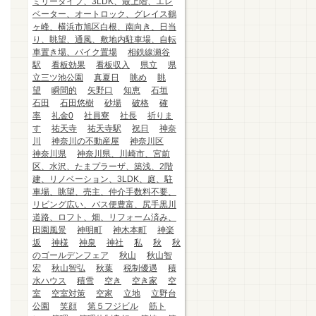
ミリータイプ、3LDK、最上階、エレ
ベーター、オートロック、グレイス鶴
ヶ峰、横浜市旭区白根、南向き、日当
り、眺望、通風、敷地内駐車場、自転
車置き場、バイク置場
相鉄線瀬谷
駅
看板効果
看板収入
県立
県
立三ツ池公園
真夏日
眺め
眺
望
瞬間的
矢野口
知恵
石垣
石田
石田悠樹
砂場
破格
確
率
礼金0
社員寮
社長
祈りま
す
祐天寺
祐天寺駅
祝日
神奈
川
神奈川の不動産屋
神奈川区
神奈川県
神奈川県、川崎市、宮前
区、水沢、たまプラーザ、築浅、2階
建、リノベーション、3LDK、庭、駐
車場、眺望、売主、仲介手数料不要、
リビング広い、バス便豊富、尻手黒川
道路、ロフト、畑、リフォーム済み、
田園風景
神明町
神木本町
神楽
坂
神様
神泉
神社
私
秋
秋
のゴールデンフェア
秋山
秋山智
宏
秋山智弘
秋葉
税制優遇
積
水ハウス
積雪
空き
空き家
空
室
空室対策
空家
立地
立野台
公園
笑顔
第５フジビル
筋ト