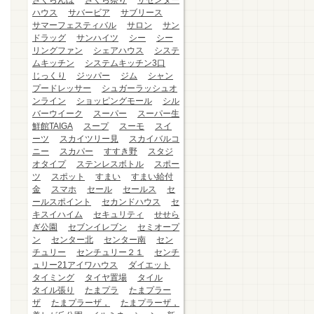
さくらんぼ
さくら祭り
ザセンター
ハウス
サバービア
サブリース
サマーフェスティバル
サロン
サン
ドラッグ
サンハイツ
シー
シー
リングファン
シェアハウス
システ
ムキッチン
システムキッチン3口
じっくり
ジッパー
ジム
シャン
プードレッサー
シュガーラッシュオ
ンライン
ショッピングモール
シル
バーウイーク
スーパー
スーパー生
鮮館TAIGA
スープ
スーモ
スイ
ーツ
スカイツリー見
スカイバルコ
ニー
スカパー
すすき野
スタジ
オタイプ
ステンレスボトル
スポー
ツ
スポット
すまい
すまい給付
金
スマホ
セール
セールス
セ
ールスポイント
セカンドハウス
セ
キスイハイム
セキュリティ
せせら
ぎ公園
セブンイレブン
セミオープ
ン
センター北
センター南
セン
チュリー
センチュリー２１
センチ
ュリー21アイワハウス
ダイエット
タイミング
タイヤ置場
タイル
タイル張り
たまプラ
たまプラー
ザ
たまプラーザ，
たまプラーザ，