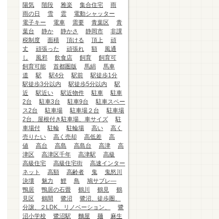
陽気
階段
雅楽
集合住宅
雨
雨の日
雪
雲
電動シャッター
電子キー
電車
需要
青葉区
青
葉台
静か
静かさ
静岡市
非課
税制度
面積
頂ける
頂上
頑
丈
頑張った
頑張れ
額
風通
し
風邪
飲食店
飼育
飼育可
飼育可能
首都圏版
馬絹
馬車
道
駅
駅4分
駅前
駅徒歩1分
駅徒歩3分以内
駅徒歩5分以内
駅
近
駅近い
駅近物件
駐車
駐車
2台
駐車3台
駐車9台
駐車スペー
ス2台
駐車場
駐車場２台
駐車場
2台、屋根付き駐車場、車サイズ
駐
車場付
駐輪
駐輪場
高い
高く
売りたい
高く売却
高低差
高
値
高台
高島
高島台
高津
高
津区
高津区千年
高津駅
高級
高級住宅
高級住宅街
高速インター
ネット
高額
高齢者
鬼
鬼怒川
決壊
魅力
鯉
鳥
鳩サブレ―
鴨居
鴨居の石畳
鶴川
鶴見
鶴
見区
鶴間
鷺沼
鷺沼、徒歩圏、
分譲、２LDK、リノベーション、
鷺
沼小学校
鷺沼駅
麵屋
麺
麻生