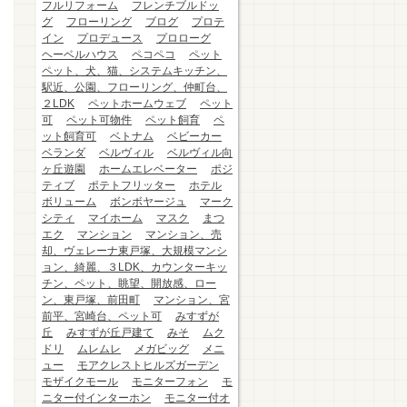
フルリフォーム
フレンチブルドッ
グ
フローリング
ブログ
プロテ
イン
プロデュース
プロローグ
ヘーベルハウス
ペコペコ
ペット
ペット、犬、猫、システムキッチン、
駅近、公園、フローリング、仲町台、
２LDK
ペットホームウェブ
ペット
可
ペット可物件
ペット飼育
ペ
ット飼育可
ベトナム
ベビーカー
ベランダ
ベルヴィル
ベルヴィル向
ヶ丘遊園
ホームエレベーター
ポジ
ティブ
ポテトフリッター
ホテル
ボリューム
ボンボヤージュ
マーク
シティ
マイホーム
マスク
まつ
エク
マンション
マンション、売
却、ヴェレーナ東戸塚、大規模マンシ
ョン、綺麗、３LDK、カウンターキッ
チン、ペット、眺望、開放感、ロー
ン、東戸塚、前田町
マンション、宮
前平、宮崎台、ペット可
みすずが
丘
みすずが丘戸建て
みそ
ムク
ドリ
ムレムレ
メガビッグ
メニ
ュー
モアクレストヒルズガーデン
モザイクモール
モニターフォン
モ
ニター付インターホン
モニター付オ