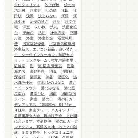
永住クォリティ
汐そば屋
汐のや
汚水桝
汚水管
江の島
江田
江
田駅
汲沢
決まらない
河津
河
津七滝
治安の良さ
注意
注文住
宅
洋室
洗い物
洗礼
洗面化粧
台
洗面台
活用
浄蓮の滝
浮間
舟渡
浴室
浴室乾燥
浴室乾燥
機
浴室室乾燥機
浴室換気乾燥機
浴室新規，エアコン新品，追い焚き，
モニター付インターホン，防犯カメ
ラ，トランクルーム，敷地内駐車場，
駐輪場
海
海.横浜.青葉区
海岸
海老名
海鮮料理
消毒
消費税
深谷町
清掃夏
渋谷
温暖化
温
水洗浄便座
港北TOKYU S.C
港北
ニュータウン
港北みなも
港北区
港南台
港南台駅
湘南
湘南新宿
ライン
満室
溝の口
溝の口ガー
デンアクアス、15階部分、91.26㎡、
４LDK、東京タワー、スカイツリー、
多摩川花火大会、現地販売会、まだ間
に合います、本命物件
溝の口ガーデ
ンアクアス、高津区久地、地上２０階
建、８５５世帯、ビッグコミュニテ