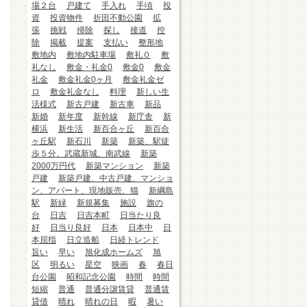
場２台
戸建て
手入れ
手頃
投
資
投資物件
折田不動公園
拡
張
挑戦
掃除
探し
接道
控
除
掲載
提案
支払い
整形地
敷地内
敷地内駐車場
敷礼０
敷
礼なし
敷金・礼金0
敷金0
敷金
礼金
敷金礼金0ヶ月
敷金礼金ゼ
ロ
敷金礼金なし
料理
新しい生
活様式
新古戸建
新古車
新品
新婚
新年度
新幹線
新庁舎
新
横浜
新生活
新百合ヶ丘
新百合
ヶ丘駅
新石川
新築
新築、駅徒
歩５分、武蔵新城、南武線
新築
2000万円代
新築マンション
新築
戸建
新築戸建、中古戸建、マンショ
ン、アパート、現地販売、猫
新綱島
駅
新緑
新規募集
施設
旗の
台
日吉
日吉本町
日当たり良
好
日当り良好
日本
日本中
日
本屈指
日立造船
日経トレンド
旨い
早い
旭化成ホームズ
旭
区
明るい
星空
映画
春
春日
台公園
昭和記念公園
時間
時間
短縮
普通
普通分譲賃貸
普通賃
貸借
晴れ
晴れの日
暇
暑い