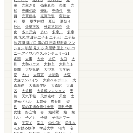
れました
売れる
売れ残る
売
主
売主さま
売主直売
売価
売
却
売却相談
売地
売物件
売
買
売買価格
売買取引
変動金
利
夏
夏季休暇
夏日
夏祭り
外出
外壁塗装
外装塗装済
外
食
多々戸浜
多い
多摩川
多摩
川.花火.世田谷.二子玉.二子玉川.二子新
地.高津.溝ノ口.溝の口.田園都市線.マン
ション.眺望.見える.高層階.屋上.バルコ
ニー.アイワハウス.センチュリー21
多頭
大事
大会
大切
大口
大
和
大和ハウス
大和市
大和市下
鶴間
大型収納
大型車
大学病
院
大山
大庭恵
大掃除
大森
大森サンハイツ
大森ベルポート
大
森海岸
大森海岸駅
大森駅
大田
区
大規模
大規模マンション
天
気
天気予報
天然素材
天皇
太
陽光パネル
太鼓橋
奈良町
契
約
契約不適合責任免責
契約予定
女性
好立地
妻
始発駅
娘
嬉
しい
子ども
子供
子供用プー
ル
子育て
学生
学生OK
学生さ
んお勧め物件
学芸大学
宅内
宅