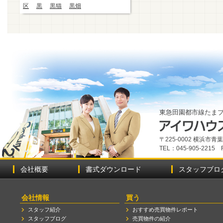
区
黒
黒猫
黒畑
東急田園都市線たま
〒225-0002 横浜市
TEL：045-905-2215 
会社概要
書式ダウンロード
スタッフブロ
会社情報
買う
スタッフ紹介
おすすめ売買物件レポート
スタッフブログ
売買物件の紹介