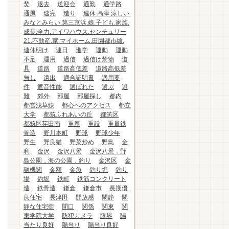
焚
退去
送迎会
通勤
通学路
通風
速完
造り
連休.高津.涼しい.
みなとみらい.第三京浜.娘.子ども.家族.
成長.全力.アイワハウス.センチュリー
21.不動産.家.マイホーム.田園都市線.
連休明け
連日
進学
運動
運動
不足
運用
過信
過信は禁物
道
具
道路
道路高低差
道路高低差
無し
遠出
適合証明書
適用要
件
遮音性能
選ばれた
選ぶ
避
難
郊外
部屋
部屋探し
都内
都営浅草線
都心へのアクセス
都立
大学
都筑ふれあいの丘
都筑区
都筑区荏田南
重厚
重説
重量鉄
骨造
野川本町
野球
野球少年
野生
野良猫
野菜炒め
野鳥
金
利
金沢
金沢八景
金沢八景，野
島公園，海の公園，釣り
金沢区
金
融機関
金額
金魚
釣り堀
釣り
場
釣堀
鉄町
鉄筋コンクリート
造
鉄骨造
鎌倉
鎌倉市
長期優
良住宅
長津田
開放感
閑静
閑
静な住宅街
間口
関係
関東
関
東学院大学
防犯カメラ
限界
陽
当たり良好
陽当り
陽当り良好