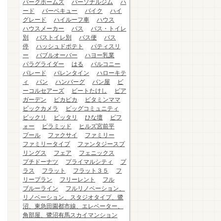
パークホームズ
パーソナルジム
ハ
ード
バーベキュー
バイク
ハイ
グレード
ハイルーフ車
ハウス
ハウスメーカー
バス
バス・トイレ
別
バストイレ別
バス便
バス
停
ハッシュドポテト
パティスリ
ー
バブルオーバー
ハヨー乳業
パラグライダー
はる
バルコニー
パレード
バレンタイン
ハローキテ
ィ
パン
ハンバーグ
パン屋
ビ
ーコルセアーズ
ビートたけし
ビア
ガーデン
ピカピカ
ビタミンママ
ビックカメラ
ビッグコミュニティ
ビックリ
ピッタリ
ひな壇
ビフ
ォー
ピラミッド
ヒルズ宮前平
プール
ファクサイ
ファミリー
ファミリータイプ
ファンタジースプ
リングス
フェア
フェニックス
プチドーナツ
プライマルシティ
プ
ラス
フラット
フラット３５
フ
リープラン
フリーレント
フル
ブルーライン
フルリノベーション、
リノベーション、スタジオタイプ、鷺
沼、東急田園都市線、エレベーター、
角部屋、鷺沼有馬スカイマンション