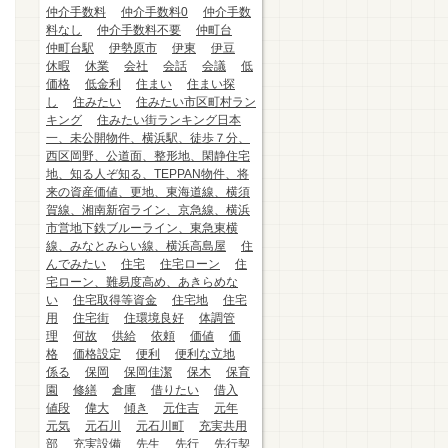
仲介手数料
仲介手数料0
仲介手数
料なし
仲介手数料不要
仲町台
仲町台駅
伊勢原市
伊東
伊豆
休暇
休業
会社
会話
会議
低
価格
低金利
住まい
住まい探
し
住みたい
住みたい市区町村ラン
キング
住みたい街ランキング日本
一、未公開物件、横浜駅、徒歩７分、
西区岡野、公道面、整形地、閑静住宅
地、知る人ぞ知る、TEPPAN物件、将
来の資産価値、更地、東海道線、横須
賀線、湘南新宿ライン、京急線、横浜
市営地下鉄ブルーライン、東急東横
線、みなとみらい線、横浜高島屋
住
んでみたい
住宅
住宅ローン
住
宅ローン、難易度高め、あきらめな
い
住宅取得等資金
住宅地
住宅
用
住宅街
住環境良好
体調管
理
何故
供給
依頼
価値
価
格
価格設定
便利
便利な立地
係る
保岡
保岡佳潔
保木
保育
園
修繕
倉庫
借りたい
借入
値段
偉大
傾き
元住吉
元年
元気
元石川
元石川町
充実共用
部
充実設備
先生
先行
先行契