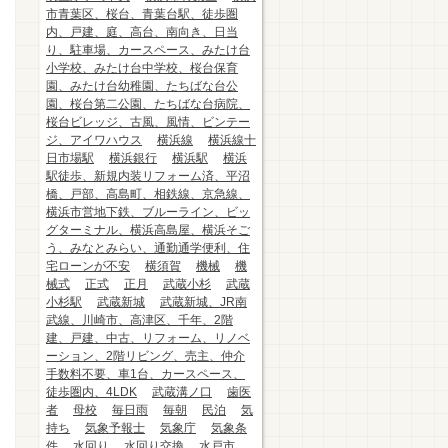
市青葉区、桜台、青葉台駅、徒歩圏
内、戸建、庭、高台、南向き、日当
り、駐車場、カースペース、みたけ台
小学校、みたけ台中学校、桜台保育
園、みたけ台幼稚園、たちばな台公
園、桜台第二公園、たちばな台病院、
桜台ビレッジ、古風、風情、ビンテー
ジ、アイワハウス
横浜線
横浜線十
日市場駅
横浜銀行
横浜駅
横浜
駅徒歩、新規内装リフォーム済、平沼
橋、戸部、高島町、相鉄線、京急線、
横浜市営地下鉄、ブルーライン、ビッ
グターミナル、横浜高島屋、横浜そご
う、みなとみらい、通勤通学便利、住
宅ローンが不安
横須賀
機械
機
械式
正式
正月
武蔵小杉
武蔵
小杉駅
武蔵新城
武蔵新城、JR南
武線、川崎市、高津区、千年、2階
建、戸建、中古、リフォーム、リノベ
ーション、2階リビング、売主、仲介
手数料不要、車1台、カースペース、
徒歩圏内、4LDK
武蔵溝ノ口
歯医
者
母校
毎日雨
毎朝
民泊
気
持ち
気象予報士
気象庁
気象条
件
水回り
水回り交換
水戸市