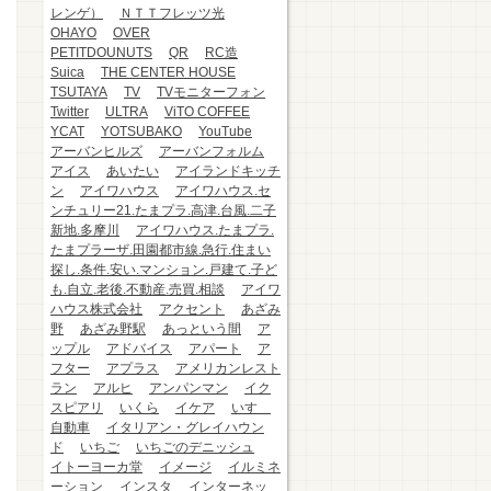
レンゲ）
ＮＴＴフレッツ光
OHAYO
OVER
PETITDOUNUTS
QR
RC造
Suica
THE CENTER HOUSE
TSUTAYA
TV
TVモニターフォン
Twitter
ULTRA
ViTO COFFEE
YCAT
YOTSUBAKO
YouTube
アーバンヒルズ
アーバンフォルム
アイス
あいたい
アイランドキッチ
ン
アイワハウス
アイワハウス.セ
ンチュリー21.たまプラ.高津.台風.二子
新地.多摩川
アイワハウス.たまプラ.
たまプラーザ.田園都市線.急行.住まい
探し.条件.安い.マンション.戸建て.子ど
も.自立.老後.不動産.売買.相談
アイワ
ハウス株式会社
アクセント
あざみ
野
あざみ野駅
あっという間
ア
ップル
アドバイス
アパート
ア
フター
アプラス
アメリカンレスト
ラン
アルヒ
アンパンマン
イク
スピアリ
いくら
イケア
いすゞ
自動車
イタリアン・グレイハウン
ド
いちご
いちごのデニッシュ
イトーヨーカ堂
イメージ
イルミネ
ーション
インスタ
インターネッ