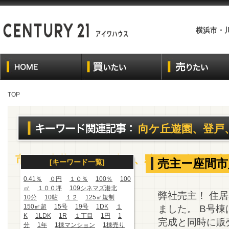
横浜市・
TOP
向ケ丘遊園、登戸
市線、大井町線、戸建て、駐車場2台、徒歩
売主ー座間市
[キーワード一覧]
0.41％
０円
１０％
100％
100
㎡
１００坪
109シネマズ港北
弊社売主！ 住
10分
10帖
１２
125㎡規制
150㎡超
15号
19号
1DK
１
ました。 B号
K
1LDK
1R
１丁目
1円
1
完成と同時に販
分
1年
1棟マンション
1棟売り