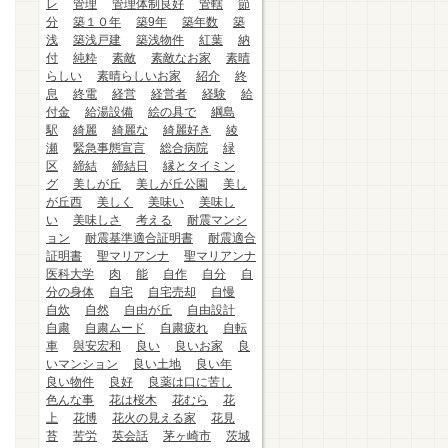
レ
管理
管理体制良好
管轄
節
分
築１０年
築9年
築年数
築
浅
築浅戸建
築浅物件
紅葉
納
付
純粋
素敵
素敵なお家
素晴
らしい
素晴らしいお家
紹介
終
息
終電
経営
経営者
経験
給
付金
給湯設備
絵の具で
綱島
駅
綺麗
綺麗な
綺麗好き
綾
瀬
緊急事態宣言
総合病院
緑
区
締結
締結日
縁とタイミン
グ
美しが丘
美しが丘公園
美し
が丘西
美しく
美味い
美味し
い
美味しさ
考える
耐震マンシ
ョン
耐震基準適合証明書
耐震適合
証明書
聖マリアンナ
聖マリアンナ
医科大学
肉
能
自作
自分
自
分の身体
自宅
自宅売却
自慢
自炊
自然
自由が丘
自由設計
自粛
自粛ムード
自粛疲れ
自転
車
與安宏和
良い
良いお家
良
いマンション
良い土地
良い年
良い物件
良好
良薬は口に苦し
色んな事
花は桜木
花むら
花
上
花博
花火の見える家
花見
苔
苦労
英会話
茅ヶ崎市
茨城