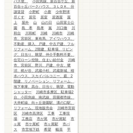
バス便、
小田急線、新百合ケ丘、新
百合ヶ丘パークハウス、３ＬＤＫ、分
譲賃貸
小野町
小鹿
少年野球
尽くす
居宅
居室
居酒屋
屋
上
屋外
山
山の日
山田富士公
園
島 孝
島孝
嵐
川口徹
川
和台
川和町
川崎
川崎市
川崎
市、宮前区、東有馬、アイワハウス、
不動産、購入、戸建、中古戸建、フル
リフォーム、2階建、駐車場、リビン
グ、日当り、眺望、仲介手数料不要、
住宅ローン控除、住まい給付金
川崎
市、宮前区、野川、戸建、中古、鷺
沼、梶が谷、武蔵小杉、武蔵新城、積
水ハウス、スカイバルコニー、庭、2
階建、リノベーション、リフォーム、
地下車庫、高台、日当り、眺望、電動
シャッター
川崎市多摩区、駐車場2
台、小田急線、南武線、田園都市線、
大井町線、向ヶ丘遊園駅、溝の口駅、
リフォーム、現地販売会
川崎市宮前
区
川崎市高津区
工事
工事現
場
工務店
市が尾
市が尾駅
市
ヶ尾
市ケ尾町
市ヶ尾駅
市バ
ス
市営地下鉄
希望
幅員
平