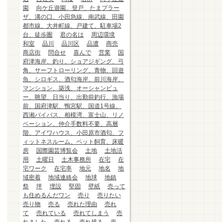
園
向ケ丘遊園、登戸、たまプラー
ザ、溝の口、小田急線、南武線、田園
都市線、大井町線、戸建て、駐車場2
台、徒歩圏
君の名は
周辺環境
和室
品川
品川区
品濃
商売
商店街
問合せ
喜んで
営業
国
府津海岸、釣り、ショアジギング、弓
角、サーフトローリング、青物、回遊
魚、シロギス、酒匂海岸、前川海岸、
マンション、築浅、オーシャンビュ
ー、眺望、日当り、出勤前釣行、漁場
前、国府津駅、鴨宮駅、国道1号線、
西湘バイパス、相模湾、富士山、リノ
ベーション、仲介手数料不要、高層
階、アイワハウス、小田原市酒匂、フ
ィットネスルーム、ペット飼育、床暖
房
国際園芸博覧会
土地
土地活
用
土曜日
土木事務所
在宅
在
宅ワーク
在宅率
地元
地名
地
域密着
地域連絡会
地球
地鎮
祭
坪
埋設
堅固
壁紙
売って
も住めるんだワン
売り
売りたい
売り物
売る
売れた理由
売れ
て
売れている
売れてしまう
売