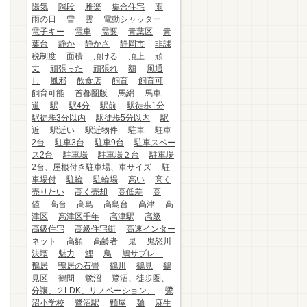
陽気
階段
雅楽
集合住宅
雨
雨の日
雪
雲
電動シャッター
電子キー
電車
需要
青葉区
青
葉台
静か
静かさ
静岡市
非課
税制度
面積
頂ける
頂上
頑
丈
頑張った
頑張れ
額
風通
し
風邪
飲食店
飼育
飼育可
飼育可能
首都圏版
馬絹
馬車
道
駅
駅4分
駅前
駅徒歩1分
駅徒歩3分以内
駅徒歩5分以内
駅
近
駅近い
駅近物件
駐車
駐車
2台
駐車3台
駐車9台
駐車スペー
ス2台
駐車場
駐車場２台
駐車場
2台、屋根付き駐車場、車サイズ
駐
車場付
駐輪
駐輪場
高い
高く
売りたい
高く売却
高低差
高
値
高台
高島
高島台
高津
高
津区
高津区千年
高津駅
高級
高級住宅
高級住宅街
高速インター
ネット
高額
高齢者
鬼
鬼怒川
決壊
魅力
鯉
鳥
鳩サブレ―
鴨居
鴨居の石畳
鶴川
鶴見
鶴
見区
鶴間
鷺沼
鷺沼、徒歩圏、
分譲、２LDK、リノベーション、
鷺
沼小学校
鷺沼駅
麵屋
麺
麻生