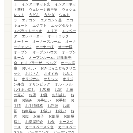
ト
インターネット光
インターネッ
ト無料
ヴェレーナ東戸塚
ウォシュ
レット
うどん
うなぎ
ウルト
ラ
エアコン
エアコン２基
エコ
キュート
エジプト
エッグタルト
エバライトデュオ
エリア
エレベー
タ
エレベーター
オートロック
オーナー
オーナーズルーム
オーナ
ーチェンジ
オーナー様
オーナ様
オープン
オープンハウス
オープン
ルーム
オープンルーム、現地販売
会、たまプラーザ、ベルグ
オール洋
室
おいしい
おぎはらこどもクリニ
ック
おじさん
おすすめ
おみく
じ
オリジナル
オリジン
オリジ
ン弁当
オリンピック
オル・メル
お住まい探し
お客様
お家
お家
の売却
お店
お庭
お引越し
お
得
お悩み
お手伝い
お手軽
お
手頃
お手頃価格
お料理
お歳
暮
お申込み
お祓い
お祝い
お
肉
お腹
お菓子
お部屋
お部屋
探し
お部屋紹介
お金
カースペ
ース
カースペース２台
カースペー
ス3台
ガーデニング
ガーデンアク