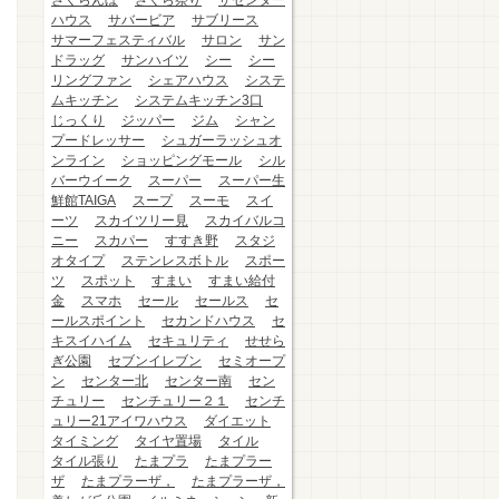
さくらんぼ
さくら祭り
ザセンター
ハウス
サバービア
サブリース
サマーフェスティバル
サロン
サン
ドラッグ
サンハイツ
シー
シー
リングファン
シェアハウス
システ
ムキッチン
システムキッチン3口
じっくり
ジッパー
ジム
シャン
プードレッサー
シュガーラッシュオ
ンライン
ショッピングモール
シル
バーウイーク
スーパー
スーパー生
鮮館TAIGA
スープ
スーモ
スイ
ーツ
スカイツリー見
スカイバルコ
ニー
スカパー
すすき野
スタジ
オタイプ
ステンレスボトル
スポー
ツ
スポット
すまい
すまい給付
金
スマホ
セール
セールス
セ
ールスポイント
セカンドハウス
セ
キスイハイム
セキュリティ
せせら
ぎ公園
セブンイレブン
セミオープ
ン
センター北
センター南
セン
チュリー
センチュリー２１
センチ
ュリー21アイワハウス
ダイエット
タイミング
タイヤ置場
タイル
タイル張り
たまプラ
たまプラー
ザ
たまプラーザ，
たまプラーザ，