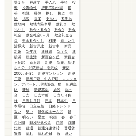
場２台
戸建て
手入れ
手頃
投
資
投資物件
折田不動公園
拡
張
挑戦
掃除
探し
接道
控
除
掲載
提案
支払い
整形地
敷地内
敷地内駐車場
敷礼０
敷
礼なし
敷金・礼金0
敷金0
敷金
礼金
敷金礼金0ヶ月
敷金礼金ゼ
ロ
敷金礼金なし
料理
新しい生
活様式
新古戸建
新古車
新品
新婚
新年度
新幹線
新庁舎
新
横浜
新生活
新百合ヶ丘
新百合
ヶ丘駅
新石川
新築
新築、駅徒
歩５分、武蔵新城、南武線
新築
2000万円代
新築マンション
新築
戸建
新築戸建、中古戸建、マンショ
ン、アパート、現地販売、猫
新綱島
駅
新緑
新規募集
施設
旗の
台
日吉
日吉本町
日当たり良
好
日当り良好
日本
日本中
日
本屈指
日立造船
日経トレンド
旨い
早い
旭化成ホームズ
旭
区
明るい
星空
映画
春
春日
台公園
昭和記念公園
時間
時間
短縮
普通
普通分譲賃貸
普通賃
貸借
晴れ
晴れの日
暇
暑い