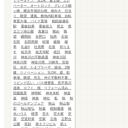
ミリータイプ、3LDK、最上階、エレ
ベーター、オートロック、グレイス鶴
ヶ峰、横浜市旭区白根、南向き、日当
り、眺望、通風、敷地内駐車場、自転
車置き場、バイク置場
相鉄線瀬谷
駅
看板効果
看板収入
県立
県
立三ツ池公園
真夏日
眺め
眺
望
瞬間的
矢野口
知恵
石垣
石田
石田悠樹
砂場
破格
確
率
礼金0
社員寮
社長
祈りま
す
祐天寺
祐天寺駅
祝日
神奈
川
神奈川の不動産屋
神奈川区
神奈川県
神奈川県、川崎市、宮前
区、水沢、たまプラーザ、築浅、2階
建、リノベーション、3LDK、庭、駐
車場、眺望、売主、仲介手数料不要、
リビング広い、バス便豊富、尻手黒川
道路、ロフト、畑、リフォーム済み、
田園風景
神明町
神木本町
神楽
坂
神様
神泉
神社
私
秋
秋
のゴールデンフェア
秋山
秋山智
宏
秋山智弘
秋葉
税制優遇
積
水ハウス
積雪
空き
空き家
空
室
空室対策
空家
立地
立野台
公園
笑顔
第５フジビル
筋ト