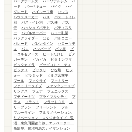
パークホームズ
パーソナルジム
ハ
ード
バーベキュー
バイク
ハイ
グレード
ハイルーフ車
ハウス
ハウスメーカー
バス
バス・トイレ
別
バストイレ別
バス便
バス
停
ハッシュドポテト
パティスリ
ー
バブルオーバー
ハヨー乳業
パラグライダー
はる
バルコニー
パレード
バレンタイン
ハローキテ
ィ
パン
ハンバーグ
パン屋
ビ
ーコルセアーズ
ビートたけし
ビア
ガーデン
ピカピカ
ビタミンママ
ビックカメラ
ビッグコミュニティ
ビックリ
ピッタリ
ひな壇
ビフ
ォー
ピラミッド
ヒルズ宮前平
プール
ファクサイ
ファミリー
ファミリータイプ
ファンタジースプ
リングス
フェア
フェニックス
プチドーナツ
プライマルシティ
プ
ラス
フラット
フラット３５
フ
リープラン
フリーレント
フル
ブルーライン
フルリノベーション、
リノベーション、スタジオタイプ、鷺
沼、東急田園都市線、エレベーター、
角部屋、鷺沼有馬スカイマンション