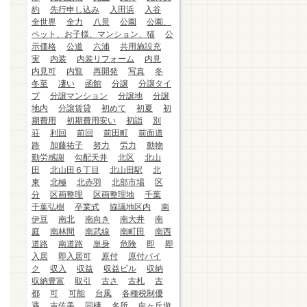
約
先行申し込み
入田浜
入谷
全世界
全力
八景
公園
公園、
ペット、お子様、マンション、猫
公
示価格
公道
六浦
共用施設充
実
内装
内装リフォーム
内見
内見可
内覧
再開発
写真
冬
冬至
凄い
函館
分譲
分譲タイ
プ
分譲マンション
分譲地
分譲
地内
分譲賃貸
初めて
初夏
初
期費用
初期費用安い
初詣
別
荘
利回
前回
前田町
前面道
路
加藤祐子
努力
労力
動物
勤労感謝
勾配天井
北区
北山
田
北山田６丁目
北山田駅
北
東
北極
北赤羽
北部市場
区
分
区画整理
区画整理地
千葉
千葉弘樹
卒業式
協議地区内
南
伊豆
南北
南向き
南大井
南
庭
南林間
南武線
南町田
南西
道路
南道路
単身
危険
即
即
入居
即入居可
原付
原付バイ
ク
収入
収益
収益ビル
収納
収納豊富
取引
古さ
古札
古
都
可
可能
台風
各種税制優
遇
吉佐美
同棲
名所
向ヶ丘遊