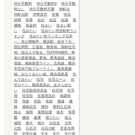
仲介手数料
仲介手数料0
仲介手数
料なし
仲介手数料不要
仲町台
仲町台駅
伊勢原市
伊東
伊豆
休暇
休業
会社
会話
会議
低
価格
低金利
住まい
住まい探
し
住みたい
住みたい市区町村ラン
キング
住みたい街ランキング日本
一、未公開物件、横浜駅、徒歩７分、
西区岡野、公道面、整形地、閑静住宅
地、知る人ぞ知る、TEPPAN物件、将
来の資産価値、更地、東海道線、横須
賀線、湘南新宿ライン、京急線、横浜
市営地下鉄ブルーライン、東急東横
線、みなとみらい線、横浜高島屋
住
んでみたい
住宅
住宅ローン
住
宅ローン、難易度高め、あきらめな
い
住宅取得等資金
住宅地
住宅
用
住宅街
住環境良好
体調管
理
何故
供給
依頼
価値
価
格
価格設定
便利
便利な立地
係る
保岡
保岡佳潔
保木
保育
園
修繕
倉庫
借りたい
借入
値段
偉大
傾き
元住吉
元年
元気
元石川
元石川町
充実共用
部
充実設備
先生
先行
先行契