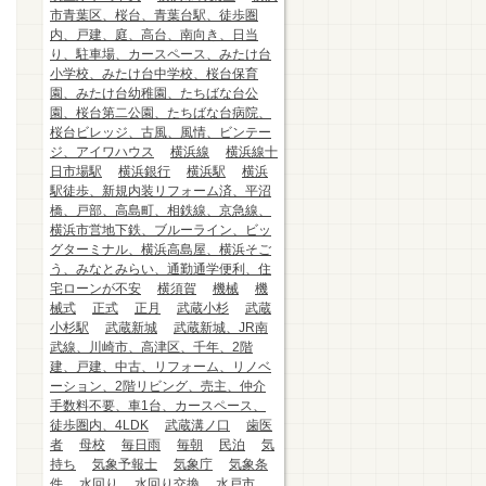
市青葉区、桜台、青葉台駅、徒歩圏
内、戸建、庭、高台、南向き、日当
り、駐車場、カースペース、みたけ台
小学校、みたけ台中学校、桜台保育
園、みたけ台幼稚園、たちばな台公
園、桜台第二公園、たちばな台病院、
桜台ビレッジ、古風、風情、ビンテー
ジ、アイワハウス
横浜線
横浜線十
日市場駅
横浜銀行
横浜駅
横浜
駅徒歩、新規内装リフォーム済、平沼
橋、戸部、高島町、相鉄線、京急線、
横浜市営地下鉄、ブルーライン、ビッ
グターミナル、横浜高島屋、横浜そご
う、みなとみらい、通勤通学便利、住
宅ローンが不安
横須賀
機械
機
械式
正式
正月
武蔵小杉
武蔵
小杉駅
武蔵新城
武蔵新城、JR南
武線、川崎市、高津区、千年、2階
建、戸建、中古、リフォーム、リノベ
ーション、2階リビング、売主、仲介
手数料不要、車1台、カースペース、
徒歩圏内、4LDK
武蔵溝ノ口
歯医
者
母校
毎日雨
毎朝
民泊
気
持ち
気象予報士
気象庁
気象条
件
水回り
水回り交換
水戸市