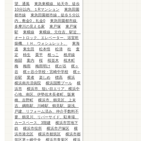
望、通風
東急東横線、祐天寺、徒歩
10分以内、１Rマンション
東急田園
都市線
東急田園都市線，徒歩５分以
内，敷金0，礼金0
東急田園都市線.
多摩川の見える家
東戸塚
東戸塚
駅
東横線
東横線、元住吉、駅近、
オートロック、エレベーター、浴室乾
燥機、ＩＨ、ウォシュレット、
東海
道
東生田
松本悟
松濤
柱
査
定
柿生
栗平
根っこ
根岸線
格闘
案内
桜
桜並木
桜木町
梅
梅雨
梅雨明け
梶が谷
梶ヶ
谷
梶ヶ谷小学校・宮崎中学校
梶ヶ
谷駅
業者
楽しめ
標高
横浜
横浜南共済病院
横浜国際プール
横
浜市
横浜市、狙い目エリア、横浜中
心地、南区、伊勢佐木長者町、阪東
橋、吉野町
横浜市、鶴見区、上末
吉、綱島駅、川崎駅、鶴見駅、築浅、
戸建、リフォーム済み、仲介手数料不
要、鶴見川、リバーサイド、駐車場、
カースペース、3階建
横浜市営地下
鉄
横浜市役所
横浜市戸塚区
横
浜市港北区
横浜市都筑区
横浜市都
筑区茅ヶ崎中央
横浜市青葉区
横浜