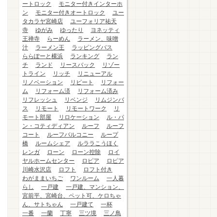
ートロック
モニター付きインターホ
ン
モニター付きオートロック
ユー
タカラヤ宮崎店
ユーフォリア祐天
寺
ゆがみ
ゆったり
ヨネッティ
王禅寺
らーめん
ラーメン、味噌
汁
ラーメン王
ラッピングバス
ららぽーと横浜
ランキング
ラン
チ
ランド
リースバック
リゾー
トライン
リッチ
リニューアル
リノベーション
リピート
リフォー
ム
リフォーム済
リフォーム済み
リフレッシュ
リベンジ
リムジンバ
ス
リモート
リモートワーク
リ
モート部屋
リロケーション
ル・パ
ン・コティディアン
ルーフ
ルーフ
コート
ルーフバルコニー
ループ
橋
ルームシェア
ルララこうほく
レンガ
ローン
ローン控除
ロイ
ヤルホームセンター
ロピア
ロピア
川崎水沢店
ロフト
ロフト付き
わがままいちご
ワンルーム
一人暮
らし
一戸建
一戸建、マンション、
宮前平、宮崎台、ペット可、ケロちゃ
ん、サトちゃん
一戸建て
一杯
一番
一蘭
丁寧
三ツ境
三ノ鳥