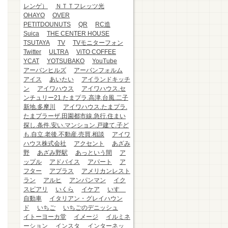
レンゲ）
ＮＴＴフレッツ光
OHAYO
OVER
PETITDOUNUTS
QR
RC造
Suica
THE CENTER HOUSE
TSUTAYA
TV
TVモニターフォン
Twitter
ULTRA
ViTO COFFEE
YCAT
YOTSUBAKO
YouTube
アーバンヒルズ
アーバンフォルム
アイス
あいたい
アイランドキッチ
ン
アイワハウス
アイワハウス.セ
ンチュリー21.たまプラ.高津.台風.二子
新地.多摩川
アイワハウス.たまプラ.
たまプラーザ.田園都市線.急行.住まい
探し.条件.安い.マンション.戸建て.子ど
も.自立.老後.不動産.売買.相談
アイワ
ハウス株式会社
アクセント
あざみ
野
あざみ野駅
あっという間
ア
ップル
アドバイス
アパート
ア
フター
アプラス
アメリカンレスト
ラン
アルヒ
アンパンマン
イク
スピアリ
いくら
イケア
いすゞ
自動車
イタリアン・グレイハウン
ド
いちご
いちごのデニッシュ
イトーヨーカ堂
イメージ
イルミネ
ーション
インスタ
インターネッ