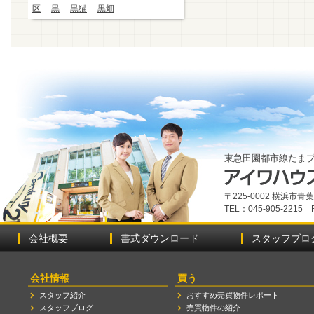
区
黒
黒猫
黒畑
東急田園都市線たま
〒225-0002 横浜市
TEL：045-905-2215 
会社概要
書式ダウンロード
スタッフブロ
会社情報
買う
スタッフ紹介
おすすめ売買物件レポート
スタッフブログ
売買物件の紹介