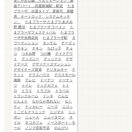
美しが丘公園，イルミネーション，新
築アパート，武蔵新城駅，駅近
たま
プラーザ、分譲タイプ、更新可、床暖
房、オートロック、システムキッチ
ン、
たまプラーザ.たまプラ.あざみ
野.鷺沼
たまプラーザ.ラーメン
た
まプラーザフェスティバル
たまプラ
ーザ中央商店街
たまプラーザ駅
タ
ワーマンション
タンデム
チーズィ
ーチキン
チキン
ちびっ子
チョ
コ
つきみ野
つけ麺
テイクアウ
ト
ディズニー
ディンクス
デザ
イナーズ
デザイナーズマンション
デザイナーズ賃貸
デジタルキー
テ
ナント
テラスハウス
テラスモール
湘南
テレビ
ドーナツ
ドーナッ
ツ
トイレ
ドッグカフェ
トト
ロ
トライ
トラブル
トラベル
トランクルーム
ドンキ
どんな
どんより
なかなか売れない
なし
ナン
ナンカレー
ニーズ
ニコッ
トこどもクリニック
ニジマス
ニッ
ポン
ニュース
ニュータウン
ネ
イル
ネコカフェ
ノースポート・モ
ール
ノジマ宮前平店
のんびり