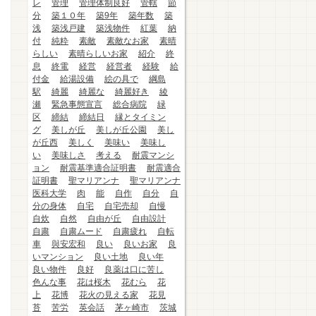
レ
管理
管理体制良好
管轄
節
分
築１０年
築9年
築年数
築
浅
築浅戸建
築浅物件
紅葉
納
付
純粋
素敵
素敵なお家
素晴
らしい
素晴らしいお家
紹介
終
息
終電
経営
経営者
経験
給
付金
給湯設備
絵の具で
綱島
駅
綺麗
綺麗な
綺麗好き
綾
瀬
緊急事態宣言
総合病院
緑
区
締結
締結日
縁とタイミン
グ
美しが丘
美しが丘公園
美し
が丘西
美しく
美味い
美味し
い
美味しさ
考える
耐震マンシ
ョン
耐震基準適合証明書
耐震適合
証明書
聖マリアンナ
聖マリアンナ
医科大学
肉
能
自作
自分
自
分の身体
自宅
自宅売却
自慢
自炊
自然
自由が丘
自由設計
自粛
自粛ムード
自粛疲れ
自転
車
與安宏和
良い
良いお家
良
いマンション
良い土地
良い年
良い物件
良好
良薬は口に苦し
色んな事
花は桜木
花むら
花
上
花博
花火の見える家
花見
苔
苦労
英会話
茅ヶ崎市
茨城