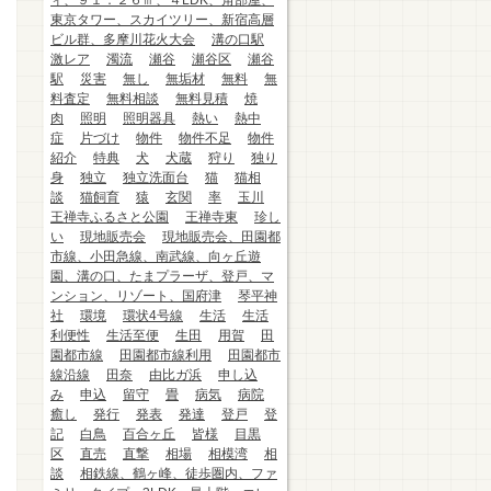
ィ、９１．２６㎡、４LDK、角部屋、
東京タワー、スカイツリー、新宿高層
ビル群、多摩川花火大会
溝の口駅
激レア
濁流
瀬谷
瀬谷区
瀬谷
駅
災害
無し
無垢材
無料
無
料査定
無料相談
無料見積
焼
肉
照明
照明器具
熱い
熱中
症
片づけ
物件
物件不足
物件
紹介
特典
犬
犬蔵
狩り
独り
身
独立
独立洗面台
猫
猫相
談
猫飼育
猿
玄関
率
玉川
王禅寺ふるさと公園
王禅寺東
珍し
い
現地販売会
現地販売会、田園都
市線、小田急線、南武線、向ヶ丘遊
園、溝の口、たまプラーザ、登戸、マ
ンション、リゾート、国府津
琴平神
社
環境
環状4号線
生活
生活
利便性
生活至便
生田
用賀
田
園都市線
田園都市線利用
田園都市
線沿線
田奈
由比ガ浜
申し込
み
申込
留守
畳
病気
病院
癒し
発行
発表
発達
登戸
登
記
白鳥
百合ヶ丘
皆様
目黒
区
直売
直撃
相場
相模湾
相
談
相鉄線、鶴ヶ峰、徒歩圏内、ファ