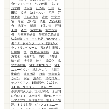
永住クォリティ
汐そば屋
汐のや
汚水桝
汚水管
江の島
江田
江
田駅
汲沢
決まらない
河津
河
津七滝
治安の良さ
注意
注文住
宅
洋室
洗い物
洗礼
洗面化粧
台
洗面台
活用
浄蓮の滝
浮間
舟渡
浴室
浴室乾燥
浴室乾燥
機
浴室室乾燥機
浴室換気乾燥機
浴室新規，エアコン新品，追い焚き，
モニター付インターホン，防犯カメ
ラ，トランクルーム，敷地内駐車場，
駐輪場
海
海.横浜.青葉区
海岸
海老名
海鮮料理
消毒
消費税
深谷町
清掃夏
渋谷
温暖化
温
水洗浄便座
港北TOKYU S.C
港北
ニュータウン
港北みなも
港北区
港南台
港南台駅
湘南
湘南新宿
ライン
満室
溝の口
溝の口ガー
デンアクアス、15階部分、91.26㎡、
４LDK、東京タワー、スカイツリー、
多摩川花火大会、現地販売会、まだ間
に合います、本命物件
溝の口ガーデ
ンアクアス、高津区久地、地上２０階
建、８５５世帯、ビッグコミュニテ