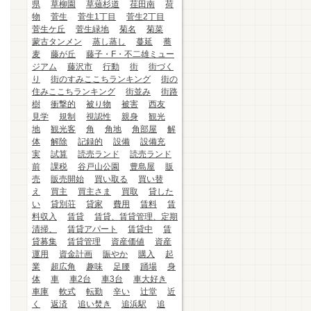
県
草柳園
草薙杉道
荏田南
荷
物
菅生
菅生1丁目
菅生2丁目
菅生ケ丘
菅生緑地
菊名
菊菜
蒙古タンメン
蒸し蒸し
蔓延
蕎
麦
藤が丘
藤子・F・不二雄ミュー
ジアム
藤沢市
行動
街
街づく
り
街のすみここちランキング
街の
住みここちランキング
街並み
街路
樹
衝撃的
被り物
被害
西友
見学
規制
視認性
親身
観光
地
観光客
角
角地
角部屋
解
体
解除
記録的
設備
設備充
実
試算
読売ランド
読売ランド
前
課税
谷戸山公園
豊島屋
販
売
販売開始
買い取る
買い替
え
買主
買主さま
買取
貸した
い
貸別荘
貸家
費用
賃料
賃
料収入
賃貸
賃貸、賃貸管理、定期
清掃、
賃貸アパート
賃貸中
賃
貸募集
賃貸管理
資産価値
資産
運用
資金計画
賑やか
購入
起
業
超広角
趣味
足腰
踊場
身
体
車
車2台
車3台
車大好き
車庫
軟式
転勤
辛い
辻堂
近
く
返済
追い焚き
追浜駅
追