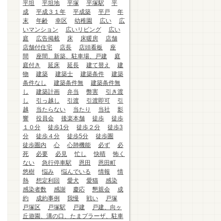
平坦
平坦地
平塚
平塚駅
平
成
平成３１年
平成築
平戸
年
末
年齢
幸区
幼稚園
広い
広
いマンション
広いリビング
広い
庭
広告掲載
床
床暖房
店舗
店舗付住宅
店長
店頭看板
座
間
座間、新築、駐車場、戸建
庭
庭付き
延床
延長
建て替え
建
物
建築
建築士
建築条件
建築
条件なし
建築条件無
建築条件無
し
建築計画
弁当
弊害
引き渡
し
引っ越し
引渡
引渡即可
引
越
当たらない
当たり
当社
影
響
役員会
後楽本舗
徒歩
徒歩
１０分
徒歩1分
徒歩２分
徒歩3
分
徒歩４分
徒歩5分
徒歩圏
徒歩圏内
心
心肺機能
必ず
必
死
必要
必見
忙し
快晴
怖く
ない
急行停車駅
恩田
恩田町
悠樹
悩み
悩んでいる
情報
情
熱
想定利回
愛犬
愛猫
感染
感染者数
感謝
慶応
懇親会
成
約
成約事例
我慢
戦い
戸塚
戸塚区
戸塚駅
戸建
戸建、向ヶ
丘遊園、溝の口、たまプラーザ、駐車