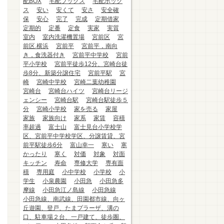
配BOX
宅配ブックス
宅配ボック
ス
安い
安くて
安さ
安全確
保
安心
完了
完成
定期借家
定期的
定番
定食
実家
実質
室内
室内洗濯機置場
宮前区
宮
前区.横浜
宮前平
宮前平，南向
き，食洗器付き
宮前平中学校
宮前
平小学校
宮前平徒歩12分、宮崎台徒
歩8分、新築分譲住宅
宮前平駅
宮
崎
宮崎中学校
宮崎二葉幼稚園
宮崎台
宮崎台ハイツ
宮崎台リージ
ェンシー
宮崎台駅
宮崎台駅徒歩５
分
宮崎小学校
家を売る
家屋
家族
家族向け
家系
家賃
容積
率超過
富士山
富士見台小学校学
区、宮前平中学校学区、分譲賃貸、宮
前平駅徒歩6分
富山幸一
寒い
寒
かったり
寒く
対価
対象
対面
キッチン
寿命
専修大学
専有面
積
専用庭
小中学校
小学校
小
学生
小泉農園
小田急
小田急多
摩線
小田急江ノ島線
小田急線
小田急線、南武線、田園都市線、向ヶ
丘遊園、登戸、たまプラーザ、溝の
口、駐車場２台、一戸建て、徒歩圏、