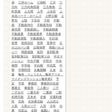
居
三井ホーム
三保町
三方
三
方向
三方向角部屋
三方角地
三
軒茶屋
上大岡
上手
上永谷
上
永谷パーク・ホームズ
上野公園
上
野毛
上陸
下永谷
下田
不動
産
不動産仲介
不動産売却
不動
産売買
不動産探し
不動産検索
不動産業
不動産業界
不動産業者
不動産買取
不動産購入
不忍池
世帯
世田谷区
世界
世界中
丘
の上のパン屋
丘陵地帯
両面バルコ
ニー
両面道路
並列
並列駐車
並列駐車2台
並列駐車３台
中古マ
ンション
中古戸建
中型犬
中央
林間
中学校
中白根
中目黒
中
華
中華料理
丸亀製麵
久末
九
葉
亀有，りょうさん，亀有アリオ，
ライオンズマンション亀有第3
予
定
予算
事務所
事務所付住居
事業主
事業用
二人乗り
二子
二子玉川
二重天井
二重床
二駅
利用可能
五本木
交換
交通利便
性
京急
京浜東北線
人は武士
人気
人気エリア
人流
今年
仕
事
代官山
令和
仮囲い
仲介