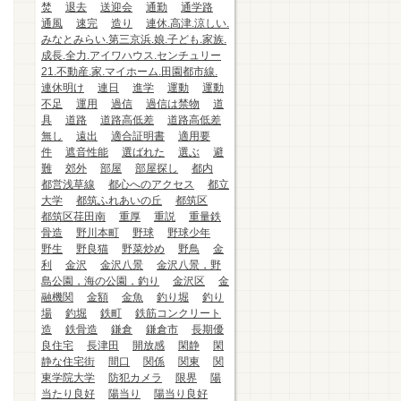
焚
退去
送迎会
通勤
通学路
通風
速完
造り
連休.高津.涼しい.
みなとみらい.第三京浜.娘.子ども.家族.
成長.全力.アイワハウス.センチュリー
21.不動産.家.マイホーム.田園都市線.
連休明け
連日
進学
運動
運動
不足
運用
過信
過信は禁物
道
具
道路
道路高低差
道路高低差
無し
遠出
適合証明書
適用要
件
遮音性能
選ばれた
選ぶ
避
難
郊外
部屋
部屋探し
都内
都営浅草線
都心へのアクセス
都立
大学
都筑ふれあいの丘
都筑区
都筑区荏田南
重厚
重説
重量鉄
骨造
野川本町
野球
野球少年
野生
野良猫
野菜炒め
野鳥
金
利
金沢
金沢八景
金沢八景，野
島公園，海の公園，釣り
金沢区
金
融機関
金額
金魚
釣り堀
釣り
場
釣堀
鉄町
鉄筋コンクリート
造
鉄骨造
鎌倉
鎌倉市
長期優
良住宅
長津田
開放感
閑静
閑
静な住宅街
間口
関係
関東
関
東学院大学
防犯カメラ
限界
陽
当たり良好
陽当り
陽当り良好