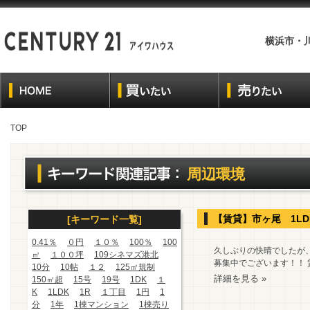
横浜市・
TOP
周辺環境
【賃貸】市ヶ尾 1L
[キーワード一覧]
0.41％
０円
１０％
100％
100
久しぶりの快晴でしたが、
㎡
１００坪
109シネマズ港北
募集中でございます！！ 賃
10分
10帖
１２
125㎡規制
詳細を見る »
150㎡超
15号
19号
1DK
１
K
1LDK
1R
１丁目
1円
1
分
1年
1棟マンション
1棟売り