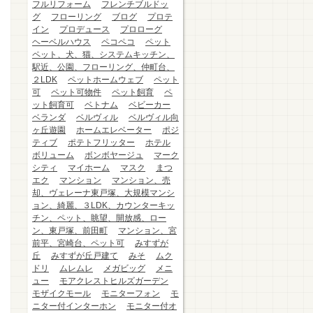
フルリフォーム
フレンチブルドッ
グ
フローリング
ブログ
プロテ
イン
プロデュース
プロローグ
ヘーベルハウス
ペコペコ
ペット
ペット、犬、猫、システムキッチン、
駅近、公園、フローリング、仲町台、
２LDK
ペットホームウェブ
ペット
可
ペット可物件
ペット飼育
ペ
ット飼育可
ベトナム
ベビーカー
ベランダ
ベルヴィル
ベルヴィル向
ヶ丘遊園
ホームエレベーター
ポジ
ティブ
ポテトフリッター
ホテル
ボリューム
ボンボヤージュ
マーク
シティ
マイホーム
マスク
まつ
エク
マンション
マンション、売
却、ヴェレーナ東戸塚、大規模マンシ
ョン、綺麗、３LDK、カウンターキッ
チン、ペット、眺望、開放感、ロー
ン、東戸塚、前田町
マンション、宮
前平、宮崎台、ペット可
みすずが
丘
みすずが丘戸建て
みそ
ムク
ドリ
ムレムレ
メガビッグ
メニ
ュー
モアクレストヒルズガーデン
モザイクモール
モニターフォン
モ
ニター付インターホン
モニター付オ