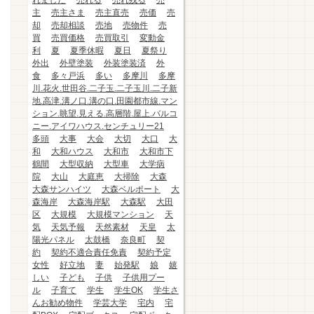
れました
売れる
売れ残る
売
主
売主さま
売主直売
売価
売
却
売却相談
売地
売物件
売
買
売買価格
売買取引
変動金
利
夏
夏季休暇
夏日
夏祭り
外出
外壁塗装
外装塗装済
外
食
多々戸浜
多い
多摩川
多摩
川.花火.世田谷.二子玉.二子玉川.二子新
地.高津.溝ノ口.溝の口.田園都市線.マン
ション.眺望.見える.高層階.屋上.バルコ
ニー.アイワハウス.センチュリー21
多頭
大事
大会
大切
大口
大
和
大和ハウス
大和市
大和市下
鶴間
大型収納
大型車
大学病
院
大山
大庭恵
大掃除
大森
大森サンハイツ
大森ベルポート
大
森海岸
大森海岸駅
大森駅
大田
区
大規模
大規模マンション
天
気
天気予報
天然素材
天皇
太
陽光パネル
太鼓橋
奈良町
契
約
契約不適合責任免責
契約予定
女性
好立地
妻
始発駅
娘
嬉
しい
子ども
子供
子供用プー
ル
子育て
学生
学生OK
学生さ
んお勧め物件
学芸大学
宅内
宅