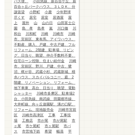
バス便、
小田急線、新百合ケ丘、新
百合ヶ丘パークハウス、３ＬＤＫ、分
譲賃貸
小野町
小鹿
少年野球
尽くす
居宅
居室
居酒屋
屋
上
屋外
山
山の日
山田富士公
園
島 孝
島孝
嵐
川口徹
川
和台
川和町
川崎
川崎市
川崎
市、宮前区、東有馬、アイワハウス、
不動産、購入、戸建、中古戸建、フル
リフォーム、2階建、駐車場、リビン
グ、日当り、眺望、仲介手数料不要、
住宅ローン控除、住まい給付金
川崎
市、宮前区、野川、戸建、中古、鷺
沼、梶が谷、武蔵小杉、武蔵新城、積
水ハウス、スカイバルコニー、庭、2
階建、リノベーション、リフォーム、
地下車庫、高台、日当り、眺望、電動
シャッター
川崎市多摩区、駐車場2
台、小田急線、南武線、田園都市線、
大井町線、向ヶ丘遊園駅、溝の口駅、
リフォーム、現地販売会
川崎市宮前
区
川崎市高津区
工事
工事現
場
工務店
市が尾
市が尾駅
市
ヶ尾
市ケ尾町
市ヶ尾駅
市バ
ス
市営地下鉄
希望
幅員
平