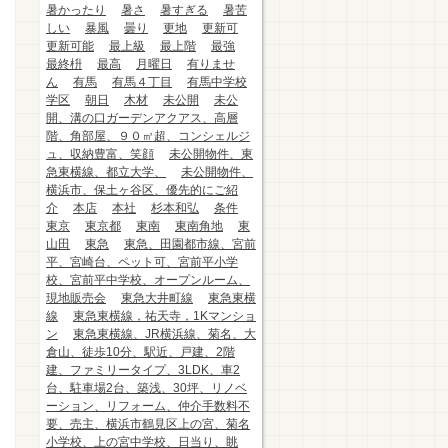
暑かったり
暑さ
暑すぎる
暑苦
しい
暴風
曇り
更地
更新可
更新可能
最上級
最上階
最強
最終枡
最高
月曜日
有りませ
ん
有馬
有馬４丁目
有馬中学校
学区
朝日
木材
未公開
未公
開、溝の口ガーデンアクアス、高層
階、角部屋、９０㎡超、コンシェルジ
ュ、収納豊富、笑顔
未公開物件、東
急東横線、都立大学、
未公開物件、
横浜市、保土ヶ谷区、優先的にご紹
介
本店
本社
杉本和弘
条件
東京
東京都
東南
東南角地
東
山田
東急
東急、田園都市線、宮前
平、宮崎台、ペット可、宮前平小学
校、宮前平中学校、オープンルーム、
現地販売会
東急大井町線
東急東横
線
東急東横線，祐天寺，1Kマンショ
ン
東急東横線、JR横浜線、菊名、大
倉山、徒歩10分、駅近、戸建、2階
建、ファミリータイプ、3LDK、車2
台、駐車場2台、築浅、30坪、リノベ
ーション、リフォーム、仲介手数料不
要、売主、横浜市鶴見区上の宮、菊名
小学校、上の宮中学校、日当り、眺