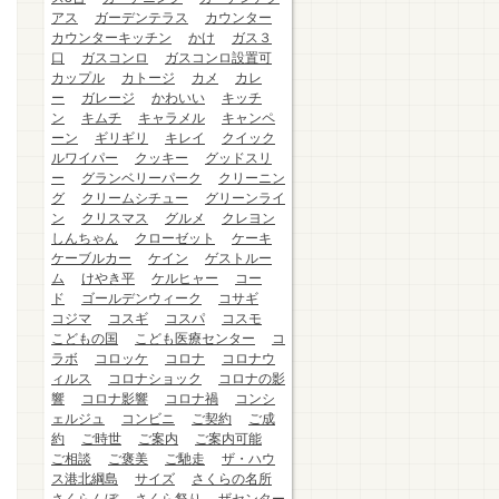
アス
ガーデンテラス
カウンター
カウンターキッチン
かけ
ガス３
口
ガスコンロ
ガスコンロ設置可
カップル
カトージ
カメ
カレ
ー
ガレージ
かわいい
キッチ
ン
キムチ
キャラメル
キャンペ
ーン
ギリギリ
キレイ
クイック
ルワイパー
クッキー
グッドスリ
ー
グランベリーパーク
クリーニン
グ
クリームシチュー
グリーンライ
ン
クリスマス
グルメ
クレヨン
しんちゃん
クローゼット
ケーキ
ケーブルカー
ケイン
ゲストルー
ム
けやき平
ケルヒャー
コー
ド
ゴールデンウィーク
コサギ
コジマ
コスギ
コスパ
コスモ
こどもの国
こども医療センター
コ
ラボ
コロッケ
コロナ
コロナウ
ィルス
コロナショック
コロナの影
響
コロナ影響
コロナ禍
コンシ
ェルジュ
コンビニ
ご契約
ご成
約
ご時世
ご案内
ご案内可能
ご相談
ご褒美
ご馳走
ザ・ハウ
ス港北綱島
サイズ
さくらの名所