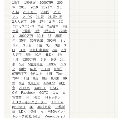
1番手
1種低層
2000万円
200
坪
2018
2019
2021年
２１
21帖
2500万円
290円
２DK
２Ｋ
２LDK
2世帯
2世帯住宅
2人入居可
2分
2割
２匹
2口
２口ガスコンロ
2台
2台駐車
2種
住居
2週間
2階
2階以上
2階建
て
3000万円
30坪
35
35周
年
35年
35年返済
390円
３Ｌ
ＤＫ
３丁目
３位
3分
3割
3
口
３台
３台駐車可能
3年
3月
入居可
3階
40坪
4LDK
4台
４月
5280万円
５５
５G
5世
帯
5分
5階角部屋
6.89％
６０
㎡
60坪
67坪
６丁目
6万円
6万円以下
6帖以上
６日
70㎡
70坪
７日
8台
8帖
8月末
99
坪
9台
9月上旬
a-nation
AI査
定
ALSOK
BUBBLE
CATV
CM
Facebook
GOTO
ＧＷ
Ｇ
Ｗ営業
IH
IH2口
IHキッチン
ＩＨクッキングヒーター
ＩＫＥＡ
iphone11
JR
JR埼京線
JR横浜
線
LDK
l気候
㎡
MEGAドン・
キホーテ東名川崎店
Merengue（メ