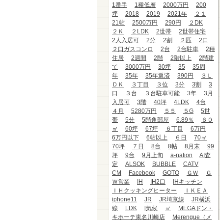
1番手
1種低層
2000万円
200
坪
2018
2019
2021年
２１
21帖
2500万円
290円
２DK
２Ｋ
２LDK
2世帯
2世帯住宅
2人入居可
2分
2割
２匹
2口
２口ガスコンロ
2台
2台駐車
2種
住居
2週間
2階
2階以上
2階建
て
3000万円
30坪
35
35周
年
35年
35年返済
390円
３Ｌ
ＤＫ
３丁目
３位
3分
3割
3
口
３台
３台駐車可能
3年
3月
入居可
3階
40坪
4LDK
4台
４月
5280万円
５５
５G
5世
帯
5分
5階角部屋
6.89％
６０
㎡
60坪
67坪
６丁目
6万円
6万円以下
6帖以上
６日
70㎡
70坪
７日
8台
8帖
8月末
99
坪
9台
9月上旬
a-nation
AI査
定
ALSOK
BUBBLE
CATV
CM
Facebook
GOTO
ＧＷ
Ｇ
Ｗ営業
IH
IH2口
IHキッチン
ＩＨクッキングヒーター
ＩＫＥＡ
iphone11
JR
JR埼京線
JR横浜
線
LDK
l気候
㎡
MEGAドン・
キホーテ東名川崎店
Merengue（メ