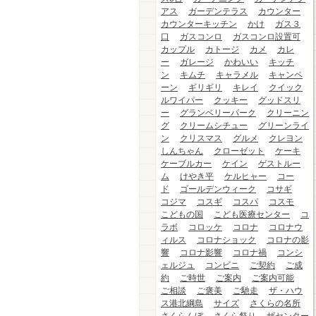
アス
ガーデンテラス
カウンター
カウンターキッチン
かけ
ガス３
口
ガスコンロ
ガスコンロ設置可
カップル
カトージ
カメ
カレ
ー
ガレージ
かわいい
キッチ
ン
キムチ
キャラメル
キャンペ
ーン
ギリギリ
キレイ
クイック
ルワイパー
クッキー
グッドスリ
ー
グランベリーパーク
クリーニン
グ
クリームシチュー
グリーンライ
ン
クリスマス
グルメ
クレヨン
しんちゃん
クローゼット
ケーキ
ケーブルカー
ケイン
ゲストルー
ム
けやき平
ケルヒャー
コー
ド
ゴールデンウィーク
コサギ
コジマ
コスギ
コスパ
コスモ
こどもの国
こども医療センター
コ
ラボ
コロッケ
コロナ
コロナウ
ィルス
コロナショック
コロナの影
響
コロナ影響
コロナ禍
コンシ
ェルジュ
コンビニ
ご契約
ご成
約
ご時世
ご案内
ご案内可能
ご相談
ご褒美
ご馳走
ザ・ハウ
ス港北綱島
サイズ
さくらの名所