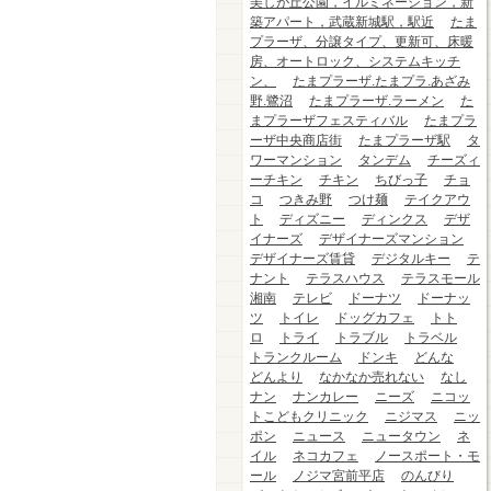
美しが丘公園，イルミネーション，新
築アパート，武蔵新城駅，駅近
たま
プラーザ、分譲タイプ、更新可、床暖
房、オートロック、システムキッチ
ン、
たまプラーザ.たまプラ.あざみ
野.鷺沼
たまプラーザ.ラーメン
た
まプラーザフェスティバル
たまプラ
ーザ中央商店街
たまプラーザ駅
タ
ワーマンション
タンデム
チーズィ
ーチキン
チキン
ちびっ子
チョ
コ
つきみ野
つけ麺
テイクアウ
ト
ディズニー
ディンクス
デザ
イナーズ
デザイナーズマンション
デザイナーズ賃貸
デジタルキー
テ
ナント
テラスハウス
テラスモール
湘南
テレビ
ドーナツ
ドーナッ
ツ
トイレ
ドッグカフェ
トト
ロ
トライ
トラブル
トラベル
トランクルーム
ドンキ
どんな
どんより
なかなか売れない
なし
ナン
ナンカレー
ニーズ
ニコッ
トこどもクリニック
ニジマス
ニッ
ポン
ニュース
ニュータウン
ネ
イル
ネコカフェ
ノースポート・モ
ール
ノジマ宮前平店
のんびり