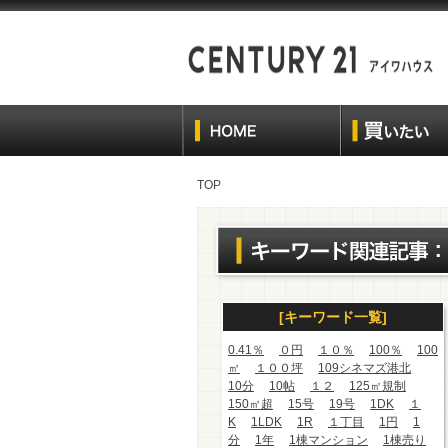
TOP
[キーワード一覧]
0.41％
０円
１０％
100％
100
㎡
１００坪
109シネマズ港北
10分
10帖
１２
125㎡規制
150㎡超
15号
19号
1DK
１
K
1LDK
1R
１丁目
1円
1
分
1年
1棟マンション
1棟売り