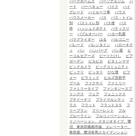
パークホームズ
パーソナルジム
ハ
ード
バーベキュー
バイク
ハイ
グレード
ハイルーフ車
ハウス
ハウスメーカー
バス
バス・トイレ
別
バストイレ別
バス便
バス
停
ハッシュドポテト
パティスリ
ー
バブルオーバー
ハヨー乳業
パラグライダー
はる
バルコニー
パレード
バレンタイン
ハローキテ
ィ
パン
ハンバーグ
パン屋
ビ
ーコルセアーズ
ビートたけし
ビア
ガーデン
ピカピカ
ビタミンママ
ビックカメラ
ビッグコミュニティ
ビックリ
ピッタリ
ひな壇
ビフ
ォー
ピラミッド
ヒルズ宮前平
プール
ファクサイ
ファミリー
ファミリータイプ
ファンタジースプ
リングス
フェア
フェニックス
プチドーナツ
プライマルシティ
プ
ラス
フラット
フラット３５
フ
リープラン
フリーレント
フル
ブルーライン
フルリノベーション、
リノベーション、スタジオタイプ、鷺
沼、東急田園都市線、エレベーター、
角部屋、鷺沼有馬スカイマンション