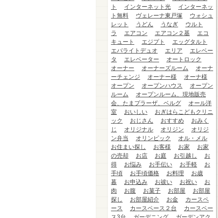
ト
インターネット光
インターネッ
ト無料
ヴェレーナ東戸塚
ウォシュ
レット
うどん
うなぎ
ウルト
ラ
エアコン
エアコン２基
エコ
キュート
エジプト
エッグタルト
エバライトデュオ
エリア
エレベー
タ
エレベーター
オートロック
オーナー
オーナーズルーム
オーナ
ーチェンジ
オーナー様
オーナ様
オープン
オープンハウス
オープン
ルーム
オープンルーム、現地販売
会、たまプラーザ、ベルグ
オール洋
室
おいしい
おぎはらこどもクリニ
ック
おじさん
おすすめ
おみく
じ
オリジナル
オリジン
オリジ
ン弁当
オリンピック
オル・メル
お住まい探し
お客様
お家
お家
の売却
お店
お庭
お引越し
お
得
お悩み
お手伝い
お手軽
お
手頃
お手頃価格
お料理
お歳
暮
お申込み
お祓い
お祝い
お
肉
お腹
お菓子
お部屋
お部屋
探し
お部屋紹介
お金
カースペ
ース
カースペース２台
カースペー
ス3台
ガーデニング
ガーデンアク