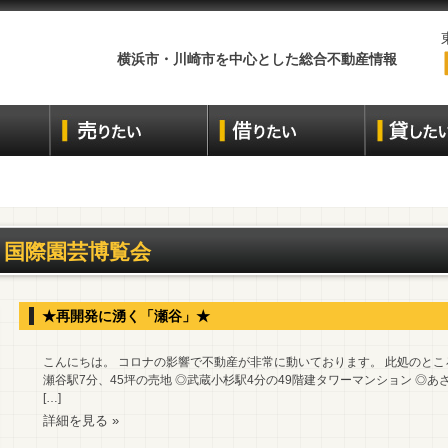
横浜市・川崎市を中心とした総合不動産情報
国際園芸博覧会
★再開発に湧く「瀬谷」★
こんにちは。 コロナの影響で不動産が非常に動いております。 此処のとこ
瀬谷駅7分、45坪の売地 ◎武蔵小杉駅4分の49階建タワーマンション ◎あざ
[…]
詳細を見る »