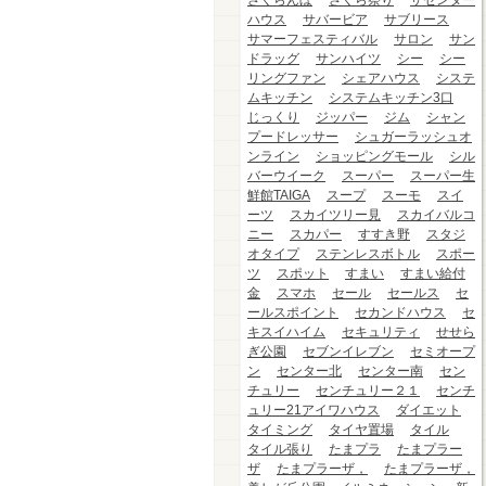
さくらんぼ
さくら祭り
ザセンター
ハウス
サバービア
サブリース
サマーフェスティバル
サロン
サン
ドラッグ
サンハイツ
シー
シー
リングファン
シェアハウス
システ
ムキッチン
システムキッチン3口
じっくり
ジッパー
ジム
シャン
プードレッサー
シュガーラッシュオ
ンライン
ショッピングモール
シル
バーウイーク
スーパー
スーパー生
鮮館TAIGA
スープ
スーモ
スイ
ーツ
スカイツリー見
スカイバルコ
ニー
スカパー
すすき野
スタジ
オタイプ
ステンレスボトル
スポー
ツ
スポット
すまい
すまい給付
金
スマホ
セール
セールス
セ
ールスポイント
セカンドハウス
セ
キスイハイム
セキュリティ
せせら
ぎ公園
セブンイレブン
セミオープ
ン
センター北
センター南
セン
チュリー
センチュリー２１
センチ
ュリー21アイワハウス
ダイエット
タイミング
タイヤ置場
タイル
タイル張り
たまプラ
たまプラー
ザ
たまプラーザ，
たまプラーザ，