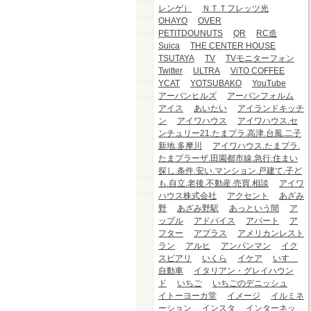
レンゲ）
ＮＴＴフレッツ光
OHAYO
OVER
PETITDOUNUTS
QR
RC造
Suica
THE CENTER HOUSE
TSUTAYA
TV
TVモニターフォン
Twitter
ULTRA
ViTO COFFEE
YCAT
YOTSUBAKO
YouTube
アーバンヒルズ
アーバンフォルム
アイス
あいたい
アイランドキッチ
ン
アイワハウス
アイワハウス.セ
ンチュリー21.たまプラ.高津.台風.二子
新地.多摩川
アイワハウス.たまプラ.
たまプラーザ.田園都市線.急行.住まい
探し.条件.安い.マンション.戸建て.子ど
も.自立.老後.不動産.売買.相談
アイワ
ハウス株式会社
アクセント
あざみ
野
あざみ野駅
あっという間
ア
ップル
アドバイス
アパート
ア
フター
アプラス
アメリカンレスト
ラン
アルヒ
アンパンマン
イク
スピアリ
いくら
イケア
いすゞ
自動車
イタリアン・グレイハウン
ド
いちご
いちごのデニッシュ
イトーヨーカ堂
イメージ
イルミネ
ーション
インスタ
インターネッ