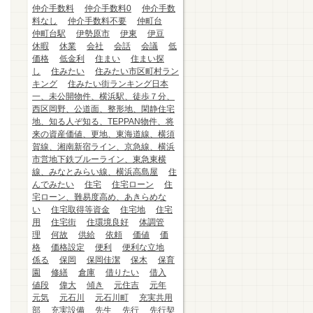
仲介手数料
仲介手数料0
仲介手数
料なし
仲介手数料不要
仲町台
仲町台駅
伊勢原市
伊東
伊豆
休暇
休業
会社
会話
会議
低
価格
低金利
住まい
住まい探
し
住みたい
住みたい市区町村ラン
キング
住みたい街ランキング日本
一、未公開物件、横浜駅、徒歩７分、
西区岡野、公道面、整形地、閑静住宅
地、知る人ぞ知る、TEPPAN物件、将
来の資産価値、更地、東海道線、横須
賀線、湘南新宿ライン、京急線、横浜
市営地下鉄ブルーライン、東急東横
線、みなとみらい線、横浜高島屋
住
んでみたい
住宅
住宅ローン
住
宅ローン、難易度高め、あきらめな
い
住宅取得等資金
住宅地
住宅
用
住宅街
住環境良好
体調管
理
何故
供給
依頼
価値
価
格
価格設定
便利
便利な立地
係る
保岡
保岡佳潔
保木
保育
園
修繕
倉庫
借りたい
借入
値段
偉大
傾き
元住吉
元年
元気
元石川
元石川町
充実共用
部
充実設備
先生
先行
先行契