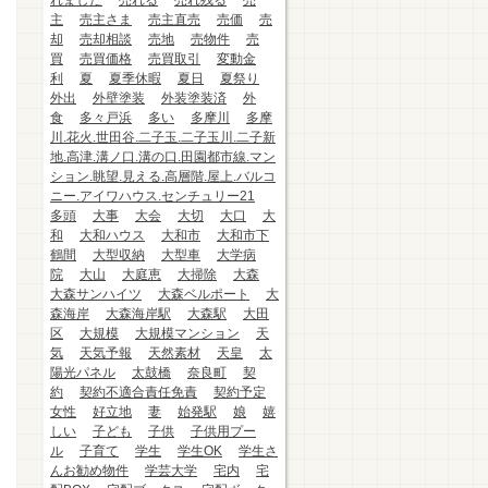
れました
売れる
売れ残る
売
主
売主さま
売主直売
売価
売
却
売却相談
売地
売物件
売
買
売買価格
売買取引
変動金
利
夏
夏季休暇
夏日
夏祭り
外出
外壁塗装
外装塗装済
外
食
多々戸浜
多い
多摩川
多摩
川.花火.世田谷.二子玉.二子玉川.二子新
地.高津.溝ノ口.溝の口.田園都市線.マン
ション.眺望.見える.高層階.屋上.バルコ
ニー.アイワハウス.センチュリー21
多頭
大事
大会
大切
大口
大
和
大和ハウス
大和市
大和市下
鶴間
大型収納
大型車
大学病
院
大山
大庭恵
大掃除
大森
大森サンハイツ
大森ベルポート
大
森海岸
大森海岸駅
大森駅
大田
区
大規模
大規模マンション
天
気
天気予報
天然素材
天皇
太
陽光パネル
太鼓橋
奈良町
契
約
契約不適合責任免責
契約予定
女性
好立地
妻
始発駅
娘
嬉
しい
子ども
子供
子供用プー
ル
子育て
学生
学生OK
学生さ
んお勧め物件
学芸大学
宅内
宅