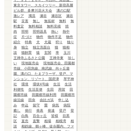
ィ、９１．２６㎡、４LDK、角部屋、
東京タワー、スカイツリー、新宿高層
ビル群、多摩川花火大会
溝の口駅
激レア
濁流
瀬谷
瀬谷区
瀬谷
駅
災害
無し
無垢材
無料
無
料査定
無料相談
無料見積
焼
肉
照明
照明器具
熱い
熱中
症
片づけ
物件
物件不足
物件
紹介
特典
犬
犬蔵
狩り
独り
身
独立
独立洗面台
猫
猫相
談
猫飼育
猿
玄関
率
玉川
王禅寺ふるさと公園
王禅寺東
珍し
い
現地販売会
現地販売会、田園都
市線、小田急線、南武線、向ヶ丘遊
園、溝の口、たまプラーザ、登戸、マ
ンション、リゾート、国府津
琴平神
社
環境
環状4号線
生活
生活
利便性
生活至便
生田
用賀
田
園都市線
田園都市線利用
田園都市
線沿線
田奈
由比ガ浜
申し込
み
申込
留守
畳
病気
病院
癒し
発行
発表
発達
登戸
登
記
白鳥
百合ヶ丘
皆様
目黒
区
直売
直撃
相場
相模湾
相
談
相鉄線、鶴ヶ峰、徒歩圏内、ファ