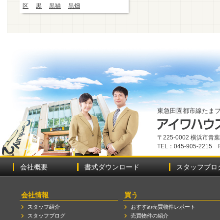
区
黒
黒猫
黒畑
東急田園都市線たま
〒225-0002 横浜市
TEL：045-905-2215 
会社概要
書式ダウンロード
スタッフブロ
会社情報
買う
スタッフ紹介
おすすめ売買物件レポート
スタッフブログ
売買物件の紹介