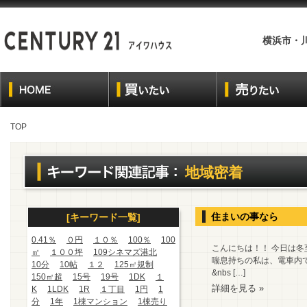
横浜市・
TOP
地域密着
住まいの事なら
[キーワード一覧]
0.41％
０円
１０％
100％
100
こんにちは！！ 今日は
㎡
１００坪
109シネマズ港北
喘息持ちの私は、電車内で
10分
10帖
１２
125㎡規制
&nbs […]
150㎡超
15号
19号
1DK
１
詳細を見る »
K
1LDK
1R
１丁目
1円
1
分
1年
1棟マンション
1棟売り