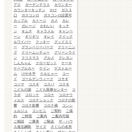
アス
ガーデンテラス
カウンター
カウンターキッチン
かけ
ガス３
口
ガスコンロ
ガスコンロ設置可
カップル
カトージ
カメ
カレ
ー
ガレージ
かわいい
キッチ
ン
キムチ
キャラメル
キャンペ
ーン
ギリギリ
キレイ
クイック
ルワイパー
クッキー
グッドスリ
ー
グランベリーパーク
クリーニン
グ
クリームシチュー
グリーンライ
ン
クリスマス
グルメ
クレヨン
しんちゃん
クローゼット
ケーキ
ケーブルカー
ケイン
ゲストルー
ム
けやき平
ケルヒャー
コー
ド
ゴールデンウィーク
コサギ
コジマ
コスギ
コスパ
コスモ
こどもの国
こども医療センター
コ
ラボ
コロッケ
コロナ
コロナウ
ィルス
コロナショック
コロナの影
響
コロナ影響
コロナ禍
コンシ
ェルジュ
コンビニ
ご契約
ご成
約
ご時世
ご案内
ご案内可能
ご相談
ご褒美
ご馳走
ザ・ハウ
ス港北綱島
サイズ
さくらの名所