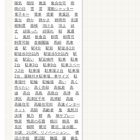
陽気
階段
雅楽
集合住宅
雨
雨の日
雪
雲
電動シャッター
電子キー
電車
需要
青葉区
青
葉台
静か
静かさ
静岡市
非課
税制度
面積
頂ける
頂上
頑
丈
頑張った
頑張れ
額
風通
し
風邪
飲食店
飼育
飼育可
飼育可能
首都圏版
馬絹
馬車
道
駅
駅4分
駅前
駅徒歩1分
駅徒歩3分以内
駅徒歩5分以内
駅
近
駅近い
駅近物件
駐車
駐車
2台
駐車3台
駐車9台
駐車スペー
ス2台
駐車場
駐車場２台
駐車場
2台、屋根付き駐車場、車サイズ
駐
車場付
駐輪
駐輪場
高い
高く
売りたい
高く売却
高低差
高
値
高台
高島
高島台
高津
高
津区
高津区千年
高津駅
高級
高級住宅
高級住宅街
高速インター
ネット
高額
高齢者
鬼
鬼怒川
決壊
魅力
鯉
鳥
鳩サブレ―
鴨居
鴨居の石畳
鶴川
鶴見
鶴
見区
鶴間
鷺沼
鷺沼、徒歩圏、
分譲、２LDK、リノベーション、
鷺
沼小学校
鷺沼駅
麵屋
麺
麻生