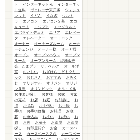
ト
インターネット光
インターネッ
ト無料
ヴェレーナ東戸塚
ウォシュ
レット
うどん
うなぎ
ウルト
ラ
エアコン
エアコン２基
エコ
キュート
エジプト
エッグタルト
エバライトデュオ
エリア
エレベー
タ
エレベーター
オートロック
オーナー
オーナーズルーム
オーナ
ーチェンジ
オーナー様
オーナ様
オープン
オープンハウス
オープン
ルーム
オープンルーム、現地販売
会、たまプラーザ、ベルグ
オール洋
室
おいしい
おぎはらこどもクリニ
ック
おじさん
おすすめ
おみく
じ
オリジナル
オリジン
オリジ
ン弁当
オリンピック
オル・メル
お住まい探し
お客様
お家
お家
の売却
お店
お庭
お引越し
お
得
お悩み
お手伝い
お手軽
お
手頃
お手頃価格
お料理
お歳
暮
お申込み
お祓い
お祝い
お
肉
お腹
お菓子
お部屋
お部屋
探し
お部屋紹介
お金
カースペ
ース
カースペース２台
カースペー
ス3台
ガーデニング
ガーデンアク