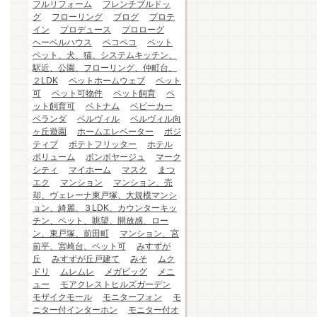
フルリフォーム
フレンチブルドッ
グ
フローリング
ブログ
プロテ
イン
プロデュース
プロローグ
ヘーベルハウス
ペコペコ
ペット
ペット、犬、猫、システムキッチン、
駅近、公園、フローリング、仲町台、
２LDK
ペットホームウェブ
ペット
可
ペット可物件
ペット飼育
ペ
ット飼育可
ベトナム
ベビーカー
ベランダ
ベルヴィル
ベルヴィル向
ヶ丘遊園
ホームエレベーター
ポジ
ティブ
ポテトフリッター
ホテル
ボリューム
ボンボヤージュ
マーク
シティ
マイホーム
マスク
まつ
エク
マンション
マンション、売
却、ヴェレーナ東戸塚、大規模マンシ
ョン、綺麗、３LDK、カウンターキッ
チン、ペット、眺望、開放感、ロー
ン、東戸塚、前田町
マンション、宮
前平、宮崎台、ペット可
みすずが
丘
みすずが丘戸建て
みそ
ムク
ドリ
ムレムレ
メガビッグ
メニ
ュー
モアクレストヒルズガーデン
モザイクモール
モニターフォン
モ
ニター付インターホン
モニター付オ