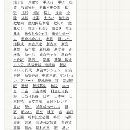
場２台
戸建て
手入れ
手頃
投
資
投資物件
折田不動公園
拡
張
挑戦
掃除
探し
接道
控
除
掲載
提案
支払い
整形地
敷地内
敷地内駐車場
敷礼０
敷
礼なし
敷金・礼金0
敷金0
敷金
礼金
敷金礼金0ヶ月
敷金礼金ゼ
ロ
敷金礼金なし
料理
新しい生
活様式
新古戸建
新古車
新品
新婚
新年度
新幹線
新庁舎
新
横浜
新生活
新百合ヶ丘
新百合
ヶ丘駅
新石川
新築
新築、駅徒
歩５分、武蔵新城、南武線
新築
2000万円代
新築マンション
新築
戸建
新築戸建、中古戸建、マンショ
ン、アパート、現地販売、猫
新綱島
駅
新緑
新規募集
施設
旗の
台
日吉
日吉本町
日当たり良
好
日当り良好
日本
日本中
日
本屈指
日立造船
日経トレンド
旨い
早い
旭化成ホームズ
旭
区
明るい
星空
映画
春
春日
台公園
昭和記念公園
時間
時間
短縮
普通
普通分譲賃貸
普通賃
貸借
晴れ
晴れの日
暇
暑い