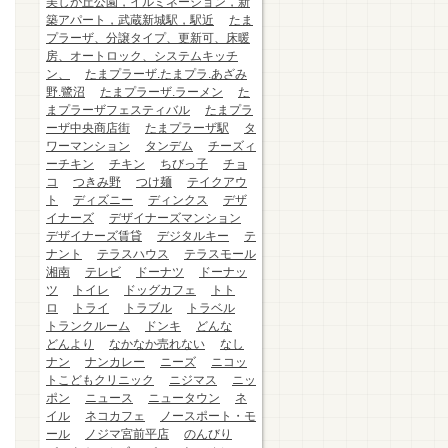
美しが丘公園，イルミネーション，新
築アパート，武蔵新城駅，駅近
たま
プラーザ、分譲タイプ、更新可、床暖
房、オートロック、システムキッチ
ン、
たまプラーザ.たまプラ.あざみ
野.鷺沼
たまプラーザ.ラーメン
た
まプラーザフェスティバル
たまプラ
ーザ中央商店街
たまプラーザ駅
タ
ワーマンション
タンデム
チーズィ
ーチキン
チキン
ちびっ子
チョ
コ
つきみ野
つけ麺
テイクアウ
ト
ディズニー
ディンクス
デザ
イナーズ
デザイナーズマンション
デザイナーズ賃貸
デジタルキー
テ
ナント
テラスハウス
テラスモール
湘南
テレビ
ドーナツ
ドーナッ
ツ
トイレ
ドッグカフェ
トト
ロ
トライ
トラブル
トラベル
トランクルーム
ドンキ
どんな
どんより
なかなか売れない
なし
ナン
ナンカレー
ニーズ
ニコッ
トこどもクリニック
ニジマス
ニッ
ポン
ニュース
ニュータウン
ネ
イル
ネコカフェ
ノースポート・モ
ール
ノジマ宮前平店
のんびり