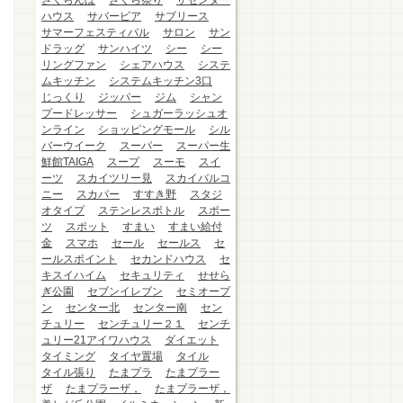
さくらんぼ
さくら祭り
ザセンター
ハウス
サバービア
サブリース
サマーフェスティバル
サロン
サン
ドラッグ
サンハイツ
シー
シー
リングファン
シェアハウス
システ
ムキッチン
システムキッチン3口
じっくり
ジッパー
ジム
シャン
プードレッサー
シュガーラッシュオ
ンライン
ショッピングモール
シル
バーウイーク
スーパー
スーパー生
鮮館TAIGA
スープ
スーモ
スイ
ーツ
スカイツリー見
スカイバルコ
ニー
スカパー
すすき野
スタジ
オタイプ
ステンレスボトル
スポー
ツ
スポット
すまい
すまい給付
金
スマホ
セール
セールス
セ
ールスポイント
セカンドハウス
セ
キスイハイム
セキュリティ
せせら
ぎ公園
セブンイレブン
セミオープ
ン
センター北
センター南
セン
チュリー
センチュリー２１
センチ
ュリー21アイワハウス
ダイエット
タイミング
タイヤ置場
タイル
タイル張り
たまプラ
たまプラー
ザ
たまプラーザ，
たまプラーザ，