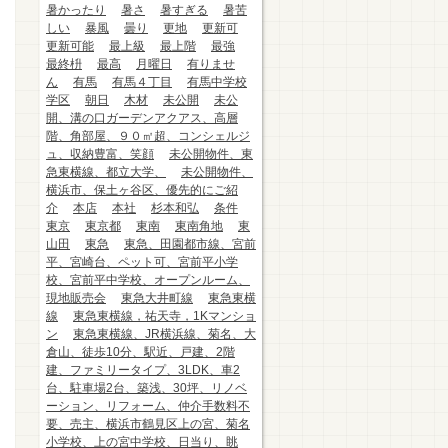
暑かったり
暑さ
暑すぎる
暑苦
しい
暴風
曇り
更地
更新可
更新可能
最上級
最上階
最強
最終枡
最高
月曜日
有りませ
ん
有馬
有馬４丁目
有馬中学校
学区
朝日
木材
未公開
未公
開、溝の口ガーデンアクアス、高層
階、角部屋、９０㎡超、コンシェルジ
ュ、収納豊富、笑顔
未公開物件、東
急東横線、都立大学、
未公開物件、
横浜市、保土ヶ谷区、優先的にご紹
介
本店
本社
杉本和弘
条件
東京
東京都
東南
東南角地
東
山田
東急
東急、田園都市線、宮前
平、宮崎台、ペット可、宮前平小学
校、宮前平中学校、オープンルーム、
現地販売会
東急大井町線
東急東横
線
東急東横線，祐天寺，1Kマンショ
ン
東急東横線、JR横浜線、菊名、大
倉山、徒歩10分、駅近、戸建、2階
建、ファミリータイプ、3LDK、車2
台、駐車場2台、築浅、30坪、リノベ
ーション、リフォーム、仲介手数料不
要、売主、横浜市鶴見区上の宮、菊名
小学校、上の宮中学校、日当り、眺