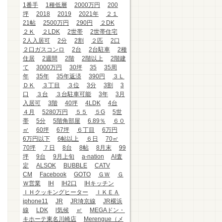
1番手
1種低層
2000万円
200
坪
2018
2019
2021年
２１
21帖
2500万円
290円
２DK
２Ｋ
２LDK
2世帯
2世帯住宅
2人入居可
2分
2割
２匹
2口
２口ガスコンロ
2台
2台駐車
2種
住居
2週間
2階
2階以上
2階建
て
3000万円
30坪
35
35周
年
35年
35年返済
390円
３Ｌ
ＤＫ
３丁目
３位
3分
3割
3
口
３台
３台駐車可能
3年
3月
入居可
3階
40坪
4LDK
4台
４月
5280万円
５５
５G
5世
帯
5分
5階角部屋
6.89％
６０
㎡
60坪
67坪
６丁目
6万円
6万円以下
6帖以上
６日
70㎡
70坪
７日
8台
8帖
8月末
99
坪
9台
9月上旬
a-nation
AI査
定
ALSOK
BUBBLE
CATV
CM
Facebook
GOTO
ＧＷ
Ｇ
Ｗ営業
IH
IH2口
IHキッチン
ＩＨクッキングヒーター
ＩＫＥＡ
iphone11
JR
JR埼京線
JR横浜
線
LDK
l気候
㎡
MEGAドン・
キホーテ東名川崎店
Merengue（メ