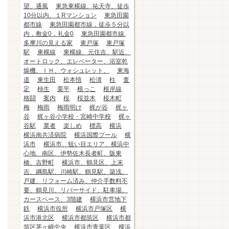
望、通風
東急東横線、祐天寺、徒歩
10分以内、１Rマンション
東急田園
都市線
東急田園都市線，徒歩５分以
内，敷金0，礼金0
東急田園都市線.
多摩川の見える家
東戸塚
東戸塚
駅
東横線
東横線、元住吉、駅近、
オートロック、エレベーター、浴室乾
燥機、ＩＨ、ウォシュレット、
東海
道
東生田
松本悟
松濤
柱
査
定
柿生
栗平
根っこ
根岸線
格闘
案内
桜
桜並木
桜木町
梅
梅雨
梅雨明け
梶が谷
梶ヶ
谷
梶ヶ谷小学校・宮崎中学校
梶ヶ
谷駅
業者
楽しめ
標高
横浜
横浜南共済病院
横浜国際プール
横
浜市
横浜市、狙い目エリア、横浜中
心地、南区、伊勢佐木長者町、阪東
橋、吉野町
横浜市、鶴見区、上末
吉、綱島駅、川崎駅、鶴見駅、築浅、
戸建、リフォーム済み、仲介手数料不
要、鶴見川、リバーサイド、駐車場、
カースペース、3階建
横浜市営地下
鉄
横浜市役所
横浜市戸塚区
横
浜市港北区
横浜市都筑区
横浜市都
筑区茅ヶ崎中央
横浜市青葉区
横浜