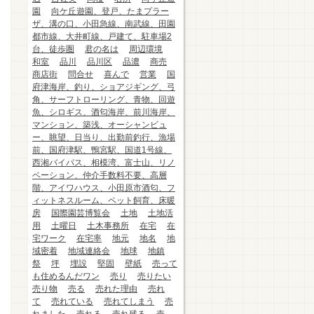
園
向ケ丘遊園、登戸、たまプラー
ザ、溝の口、小田急線、南武線、田園
都市線、大井町線、戸建て、駐車場2
台、徒歩圏
君の名は
周辺環境
和室
品川
品川区
品濃
商売
商店街
問合せ
喜んで
営業
国
府津海岸、釣り、ショアジギング、弓
角、サーフトローリング、青物、回遊
魚、シロギス、酒匂海岸、前川海岸、
マンション、築浅、オーシャンビュ
ー、眺望、日当り、出勤前釣行、漁場
前、国府津駅、鴨宮駅、国道1号線、
西湘バイパス、相模湾、富士山、リノ
ベーション、仲介手数料不要、高層
階、アイワハウス、小田原市酒匂、フ
ィットネスルーム、ペット飼育、床暖
房
国際園芸博覧会
土地
土地活
用
土曜日
土木事務所
在宅
在
宅ワーク
在宅率
地元
地名
地
域密着
地域連絡会
地球
地鎮
祭
坪
埋設
堅固
壁紙
売って
も住めるんだワン
売り
売りたい
売り物
売る
売れた理由
売れ
て
売れている
売れてしまう
売