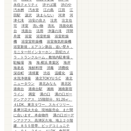
永住クォリティ
汐そば屋
汐のや
汚水桝
汚水管
江の島
江田
江
田駅
汲沢
決まらない
河津
河
津七滝
治安の良さ
注意
注文住
宅
洋室
洗い物
洗礼
洗面化粧
台
洗面台
活用
浄蓮の滝
浮間
舟渡
浴室
浴室乾燥
浴室乾燥
機
浴室室乾燥機
浴室換気乾燥機
浴室新規，エアコン新品，追い焚き，
モニター付インターホン，防犯カメ
ラ，トランクルーム，敷地内駐車場，
駐輪場
海
海.横浜.青葉区
海岸
海老名
海鮮料理
消毒
消費税
深谷町
清掃夏
渋谷
温暖化
温
水洗浄便座
港北TOKYU S.C
港北
ニュータウン
港北みなも
港北区
港南台
港南台駅
湘南
湘南新宿
ライン
満室
溝の口
溝の口ガー
デンアクアス、15階部分、91.26㎡、
４LDK、東京タワー、スカイツリー、
多摩川花火大会、現地販売会、まだ間
に合います、本命物件
溝の口ガーデ
ンアクアス、高津区久地、地上２０階
建、８５５世帯、ビッグコミュニテ