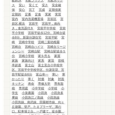
配BOX
宅配ブックス
宅配ボック
ス
安い
安くて
安さ
安全確
保
安心
完了
完成
定期借家
定期的
定番
定食
実家
実質
室内
室内洗濯機置場
宮前区
宮
前区.横浜
宮前平
宮前平，南向
き，食洗器付き
宮前平中学校
宮前
平小学校
宮前平徒歩12分、宮崎台徒
歩8分、新築分譲住宅
宮前平駅
宮
崎
宮崎中学校
宮崎二葉幼稚園
宮崎台
宮崎台ハイツ
宮崎台リージ
ェンシー
宮崎台駅
宮崎台駅徒歩５
分
宮崎小学校
家を売る
家屋
家族
家族向け
家系
家賃
容積
率超過
富士山
富士見台小学校学
区、宮前平中学校学区、分譲賃貸、宮
前平駅徒歩6分
富山幸一
寒い
寒
かったり
寒く
対価
対象
対面
キッチン
寿命
専修大学
専有面
積
専用庭
小中学校
小学校
小
学生
小泉農園
小田急
小田急多
摩線
小田急江ノ島線
小田急線
小田急線、南武線、田園都市線、向ヶ
丘遊園、登戸、たまプラーザ、溝の
口、駐車場２台、一戸建て、徒歩圏、