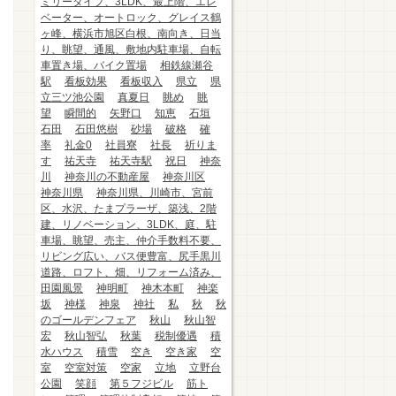
ミリータイプ、3LDK、最上階、エレ
ベーター、オートロック、グレイス鶴
ヶ峰、横浜市旭区白根、南向き、日当
り、眺望、通風、敷地内駐車場、自転
車置き場、バイク置場
相鉄線瀬谷
駅
看板効果
看板収入
県立
県
立三ツ池公園
真夏日
眺め
眺
望
瞬間的
矢野口
知恵
石垣
石田
石田悠樹
砂場
破格
確
率
礼金0
社員寮
社長
祈りま
す
祐天寺
祐天寺駅
祝日
神奈
川
神奈川の不動産屋
神奈川区
神奈川県
神奈川県、川崎市、宮前
区、水沢、たまプラーザ、築浅、2階
建、リノベーション、3LDK、庭、駐
車場、眺望、売主、仲介手数料不要、
リビング広い、バス便豊富、尻手黒川
道路、ロフト、畑、リフォーム済み、
田園風景
神明町
神木本町
神楽
坂
神様
神泉
神社
私
秋
秋
のゴールデンフェア
秋山
秋山智
宏
秋山智弘
秋葉
税制優遇
積
水ハウス
積雪
空き
空き家
空
室
空室対策
空家
立地
立野台
公園
笑顔
第５フジビル
筋ト