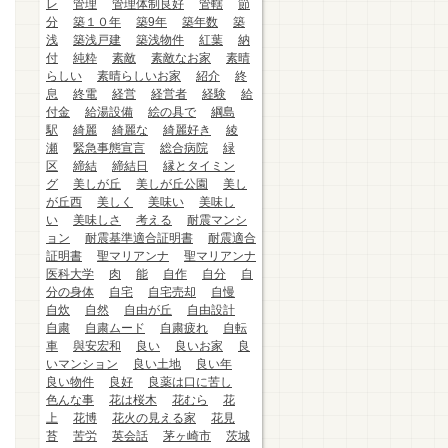
レ
管理
管理体制良好
管轄
節
分
築１０年
築9年
築年数
築
浅
築浅戸建
築浅物件
紅葉
納
付
純粋
素敵
素敵なお家
素晴
らしい
素晴らしいお家
紹介
終
息
終電
経営
経営者
経験
給
付金
給湯設備
絵の具で
綱島
駅
綺麗
綺麗な
綺麗好き
綾
瀬
緊急事態宣言
総合病院
緑
区
締結
締結日
縁とタイミン
グ
美しが丘
美しが丘公園
美し
が丘西
美しく
美味い
美味し
い
美味しさ
考える
耐震マンシ
ョン
耐震基準適合証明書
耐震適合
証明書
聖マリアンナ
聖マリアンナ
医科大学
肉
能
自作
自分
自
分の身体
自宅
自宅売却
自慢
自炊
自然
自由が丘
自由設計
自粛
自粛ムード
自粛疲れ
自転
車
與安宏和
良い
良いお家
良
いマンション
良い土地
良い年
良い物件
良好
良薬は口に苦し
色んな事
花は桜木
花むら
花
上
花博
花火の見える家
花見
苔
苦労
英会話
茅ヶ崎市
茨城