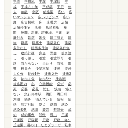
平坦
平坦地
平塚
平塚駅
平
成
平成３１年
平成築
平戸
年
末
年齢
幸区
幼稚園
広い
広
いマンション
広いリビング
広い
庭
広告掲載
床
床暖房
店舗
店舗付住宅
店長
店頭看板
座
間
座間、新築、駐車場、戸建
庭
庭付き
延床
延長
建て替え
建
物
建築
建築士
建築条件
建築
条件なし
建築条件無
建築条件無
し
建築計画
弁当
弊害
引き渡
し
引っ越し
引渡
引渡即可
引
越
当たらない
当たり
当社
影
響
役員会
後楽本舗
徒歩
徒歩
１０分
徒歩1分
徒歩２分
徒歩3
分
徒歩４分
徒歩5分
徒歩圏
徒歩圏内
心
心肺機能
必ず
必
死
必要
必見
忙し
快晴
怖く
ない
急行停車駅
恩田
恩田町
悠樹
悩み
悩んでいる
情報
情
熱
想定利回
愛犬
愛猫
感染
感染者数
感謝
慶応
懇親会
成
約
成約事例
我慢
戦い
戸塚
戸塚区
戸塚駅
戸建
戸建、向ヶ
丘遊園、溝の口、たまプラーザ、駐車