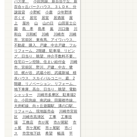
バス便、
小田急線、新百合ケ丘、新
百合ヶ丘パークハウス、３ＬＤＫ、分
譲賃貸
小野町
小鹿
少年野球
尽くす
居宅
居室
居酒屋
屋
上
屋外
山
山の日
山田富士公
園
島 孝
島孝
嵐
川口徹
川
和台
川和町
川崎
川崎市
川崎
市、宮前区、東有馬、アイワハウス、
不動産、購入、戸建、中古戸建、フル
リフォーム、2階建、駐車場、リビン
グ、日当り、眺望、仲介手数料不要、
住宅ローン控除、住まい給付金
川崎
市、宮前区、野川、戸建、中古、鷺
沼、梶が谷、武蔵小杉、武蔵新城、積
水ハウス、スカイバルコニー、庭、2
階建、リノベーション、リフォーム、
地下車庫、高台、日当り、眺望、電動
シャッター
川崎市多摩区、駐車場2
台、小田急線、南武線、田園都市線、
大井町線、向ヶ丘遊園駅、溝の口駅、
リフォーム、現地販売会
川崎市宮前
区
川崎市高津区
工事
工事現
場
工務店
市が尾
市が尾駅
市
ヶ尾
市ケ尾町
市ヶ尾駅
市バ
ス
市営地下鉄
希望
幅員
平