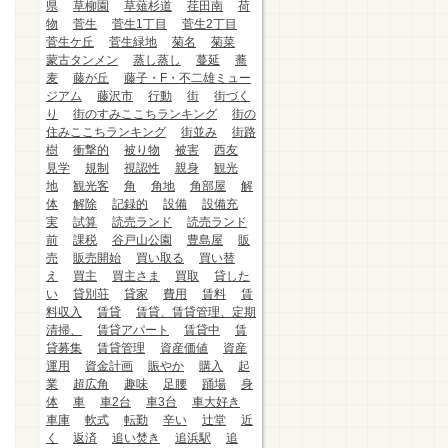
県
草柳園
草薙杉道
荏田南
荷
物
菅生
菅生1丁目
菅生2丁目
菅生ケ丘
菅生緑地
菊名
菊菜
蒙古タンメン
蒸し蒸し
蔓延
蕎
麦
藤が丘
藤子・F・不二雄ミュー
ジアム
藤沢市
行動
街
街づく
り
街のすみここちランキング
街の
住みここちランキング
街並み
街路
樹
衝撃的
被り物
被害
西友
見学
規制
視認性
親身
観光
地
観光客
角
角地
角部屋
解
体
解除
記録的
設備
設備充
実
試算
読売ランド
読売ランド
前
課税
谷戸山公園
豊島屋
販
売
販売開始
買い取る
買い替
え
買主
買主さま
買取
貸した
い
貸別荘
貸家
費用
賃料
賃
料収入
賃貸
賃貸、賃貸管理、定期
清掃、
賃貸アパート
賃貸中
賃
貸募集
賃貸管理
資産価値
資産
運用
資金計画
賑やか
購入
起
業
超広角
趣味
足腰
踊場
身
体
車
車2台
車3台
車大好き
車庫
軟式
転勤
辛い
辻堂
近
く
返済
追い焚き
追浜駅
追