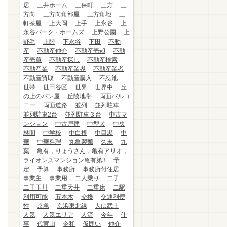
居
三井ホーム
三保町
三方
三
方向
三方向角部屋
三方角地
三
軒茶屋
上大岡
上手
上永谷
上
永谷パーク・ホームズ
上野公園
上
野毛
上陸
下永谷
下田
不動
産
不動産仲介
不動産売却
不動
産売買
不動産探し
不動産検索
不動産業
不動産業界
不動産業者
不動産買取
不動産購入
不忍池
世帯
世田谷区
世界
世界中
丘
の上のパン屋
丘陵地帯
両面バルコ
ニー
両面道路
並列
並列駐車
並列駐車2台
並列駐車３台
中古マ
ンション
中古戸建
中型犬
中央
林間
中学校
中白根
中目黒
中
華
中華料理
丸亀製麵
久末
九
葉
亀有，りょうさん，亀有アリオ，
ライオンズマンション亀有第3
予
定
予算
事務所
事務所付住居
事業主
事業用
二人乗り
二子
二子玉川
二重天井
二重床
二駅
利用可能
五本木
交換
交通利便
性
京急
京浜東北線
人は武士
人気
人気エリア
人流
今年
仕
事
代官山
令和
仮囲い
仲介