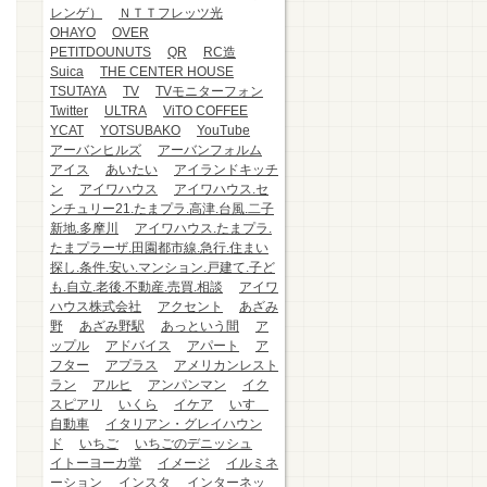
レンゲ）
ＮＴＴフレッツ光
OHAYO
OVER
PETITDOUNUTS
QR
RC造
Suica
THE CENTER HOUSE
TSUTAYA
TV
TVモニターフォン
Twitter
ULTRA
ViTO COFFEE
YCAT
YOTSUBAKO
YouTube
アーバンヒルズ
アーバンフォルム
アイス
あいたい
アイランドキッチ
ン
アイワハウス
アイワハウス.セ
ンチュリー21.たまプラ.高津.台風.二子
新地.多摩川
アイワハウス.たまプラ.
たまプラーザ.田園都市線.急行.住まい
探し.条件.安い.マンション.戸建て.子ど
も.自立.老後.不動産.売買.相談
アイワ
ハウス株式会社
アクセント
あざみ
野
あざみ野駅
あっという間
ア
ップル
アドバイス
アパート
ア
フター
アプラス
アメリカンレスト
ラン
アルヒ
アンパンマン
イク
スピアリ
いくら
イケア
いすゞ
自動車
イタリアン・グレイハウン
ド
いちご
いちごのデニッシュ
イトーヨーカ堂
イメージ
イルミネ
ーション
インスタ
インターネッ