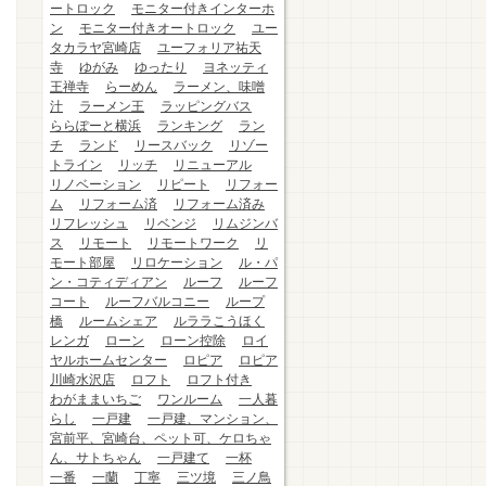
ートロック
モニター付きインターホ
ン
モニター付きオートロック
ユー
タカラヤ宮崎店
ユーフォリア祐天
寺
ゆがみ
ゆったり
ヨネッティ
王禅寺
らーめん
ラーメン、味噌
汁
ラーメン王
ラッピングバス
ららぽーと横浜
ランキング
ラン
チ
ランド
リースバック
リゾー
トライン
リッチ
リニューアル
リノベーション
リピート
リフォー
ム
リフォーム済
リフォーム済み
リフレッシュ
リベンジ
リムジンバ
ス
リモート
リモートワーク
リ
モート部屋
リロケーション
ル・パ
ン・コティディアン
ルーフ
ルーフ
コート
ルーフバルコニー
ループ
橋
ルームシェア
ルララこうほく
レンガ
ローン
ローン控除
ロイ
ヤルホームセンター
ロピア
ロピア
川崎水沢店
ロフト
ロフト付き
わがままいちご
ワンルーム
一人暮
らし
一戸建
一戸建、マンション、
宮前平、宮崎台、ペット可、ケロちゃ
ん、サトちゃん
一戸建て
一杯
一番
一蘭
丁寧
三ツ境
三ノ鳥