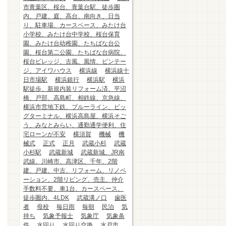
市青葉区、桜台、青葉台駅、徒歩圏
内、戸建、庭、高台、南向き、日当
り、駐車場、カースペース、みたけ台
小学校、みたけ台中学校、桜台保育
園、みたけ台幼稚園、たちばな台公
園、桜台第二公園、たちばな台病院、
桜台ビレッジ、古風、風情、ビンテー
ジ、アイワハウス
横浜線
横浜線十
日市場駅
横浜銀行
横浜駅
横浜
駅徒歩、新規内装リフォーム済、平沼
橋、戸部、高島町、相鉄線、京急線、
横浜市営地下鉄、ブルーライン、ビッ
グターミナル、横浜高島屋、横浜そご
う、みなとみらい、通勤通学便利、住
宅ローンが不安
横須賀
機械
機
械式
正式
正月
武蔵小杉
武蔵
小杉駅
武蔵新城
武蔵新城、JR南
武線、川崎市、高津区、千年、2階
建、戸建、中古、リフォーム、リノベ
ーション、2階リビング、売主、仲介
手数料不要、車1台、カースペース、
徒歩圏内、4LDK
武蔵溝ノ口
歯医
者
母校
毎日雨
毎朝
民泊
気
持ち
気象予報士
気象庁
気象条
件
水回り
水回り交換
水戸市