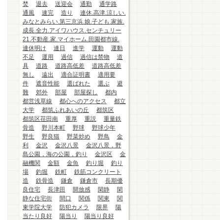
焚
退去
送迎会
通勤
通学路
通風
速完
造り
連休.高津.涼しい.
みなとみらい.第三京浜.娘.子ども.家族.
成長.全力.アイワハウス.センチュリー
21.不動産.家.マイホーム.田園都市線.
連休明け
連日
進学
運動
運動
不足
運用
過信
過信は禁物
道
具
道路
道路高低差
道路高低差
無し
遠出
適合証明書
適用要
件
遮音性能
選ばれた
選ぶ
避
難
郊外
部屋
部屋探し
都内
都営浅草線
都心へのアクセス
都立
大学
都筑ふれあいの丘
都筑区
都筑区荏田南
重厚
重説
重量鉄
骨造
野川本町
野球
野球少年
野生
野良猫
野菜炒め
野鳥
金
利
金沢
金沢八景
金沢八景，野
島公園，海の公園，釣り
金沢区
金
融機関
金額
金魚
釣り堀
釣り
場
釣堀
鉄町
鉄筋コンクリート
造
鉄骨造
鎌倉
鎌倉市
長期優
良住宅
長津田
開放感
閑静
閑
静な住宅街
間口
関係
関東
関
東学院大学
防犯カメラ
限界
陽
当たり良好
陽当り
陽当り良好