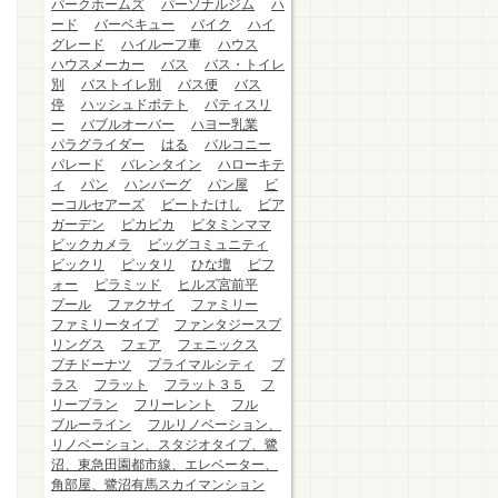
パークホームズ
パーソナルジム
ハ
ード
バーベキュー
バイク
ハイ
グレード
ハイルーフ車
ハウス
ハウスメーカー
バス
バス・トイレ
別
バストイレ別
バス便
バス
停
ハッシュドポテト
パティスリ
ー
バブルオーバー
ハヨー乳業
パラグライダー
はる
バルコニー
パレード
バレンタイン
ハローキテ
ィ
パン
ハンバーグ
パン屋
ビ
ーコルセアーズ
ビートたけし
ビア
ガーデン
ピカピカ
ビタミンママ
ビックカメラ
ビッグコミュニティ
ビックリ
ピッタリ
ひな壇
ビフ
ォー
ピラミッド
ヒルズ宮前平
プール
ファクサイ
ファミリー
ファミリータイプ
ファンタジースプ
リングス
フェア
フェニックス
プチドーナツ
プライマルシティ
プ
ラス
フラット
フラット３５
フ
リープラン
フリーレント
フル
ブルーライン
フルリノベーション、
リノベーション、スタジオタイプ、鷺
沼、東急田園都市線、エレベーター、
角部屋、鷺沼有馬スカイマンション