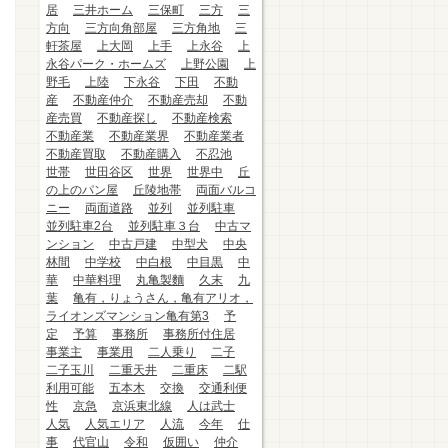
居
三井ホーム
三保町
三方
三
方向
三方向角部屋
三方角地
三
軒茶屋
上大岡
上手
上永谷
上
永谷パーク・ホームズ
上野公園
上
野毛
上陸
下永谷
下田
不動
産
不動産仲介
不動産売却
不動
産売買
不動産探し
不動産検索
不動産業
不動産業界
不動産業者
不動産買取
不動産購入
不忍池
世帯
世田谷区
世界
世界中
丘
の上のパン屋
丘陵地帯
両面バルコ
ニー
両面道路
並列
並列駐車
並列駐車2台
並列駐車３台
中古マ
ンション
中古戸建
中型犬
中央
林間
中学校
中白根
中目黒
中
華
中華料理
丸亀製麵
久末
九
葉
亀有，りょうさん，亀有アリオ，
ライオンズマンション亀有第3
予
定
予算
事務所
事務所付住居
事業主
事業用
二人乗り
二子
二子玉川
二重天井
二重床
二駅
利用可能
五本木
交換
交通利便
性
京急
京浜東北線
人は武士
人気
人気エリア
人流
今年
仕
事
代官山
令和
仮囲い
仲介