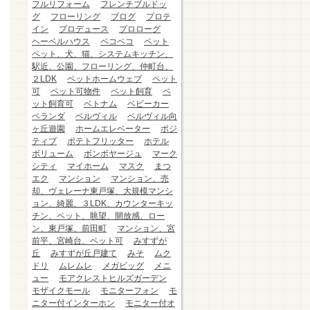
フルリフォーム
フレンチブルドッ
グ
フローリング
ブログ
プロテ
イン
プロデュース
プロローグ
ヘーベルハウス
ペコペコ
ペット
ペット、犬、猫、システムキッチン、
駅近、公園、フローリング、仲町台、
２LDK
ペットホームウェブ
ペット
可
ペット可物件
ペット飼育
ペ
ット飼育可
ベトナム
ベビーカー
ベランダ
ベルヴィル
ベルヴィル向
ヶ丘遊園
ホームエレベーター
ポジ
ティブ
ポテトフリッター
ホテル
ボリューム
ボンボヤージュ
マーク
シティ
マイホーム
マスク
まつ
エク
マンション
マンション、売
却、ヴェレーナ東戸塚、大規模マンシ
ョン、綺麗、３LDK、カウンターキッ
チン、ペット、眺望、開放感、ロー
ン、東戸塚、前田町
マンション、宮
前平、宮崎台、ペット可
みすずが
丘
みすずが丘戸建て
みそ
ムク
ドリ
ムレムレ
メガビッグ
メニ
ュー
モアクレストヒルズガーデン
モザイクモール
モニターフォン
モ
ニター付インターホン
モニター付オ