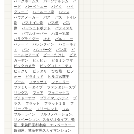
パークホームズ
パーソナルジム
ハ
ード
バーベキュー
バイク
ハイ
グレード
ハイルーフ車
ハウス
ハウスメーカー
バス
バス・トイレ
別
バストイレ別
バス便
バス
停
ハッシュドポテト
パティスリ
ー
バブルオーバー
ハヨー乳業
パラグライダー
はる
バルコニー
パレード
バレンタイン
ハローキテ
ィ
パン
ハンバーグ
パン屋
ビ
ーコルセアーズ
ビートたけし
ビア
ガーデン
ピカピカ
ビタミンママ
ビックカメラ
ビッグコミュニティ
ビックリ
ピッタリ
ひな壇
ビフ
ォー
ピラミッド
ヒルズ宮前平
プール
ファクサイ
ファミリー
ファミリータイプ
ファンタジースプ
リングス
フェア
フェニックス
プチドーナツ
プライマルシティ
プ
ラス
フラット
フラット３５
フ
リープラン
フリーレント
フル
ブルーライン
フルリノベーション、
リノベーション、スタジオタイプ、鷺
沼、東急田園都市線、エレベーター、
角部屋、鷺沼有馬スカイマンション