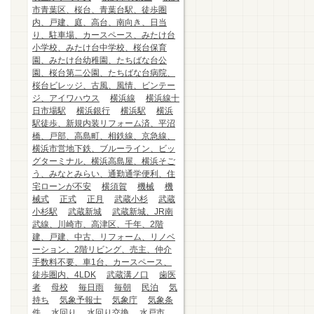
市青葉区、桜台、青葉台駅、徒歩圏
内、戸建、庭、高台、南向き、日当
り、駐車場、カースペース、みたけ台
小学校、みたけ台中学校、桜台保育
園、みたけ台幼稚園、たちばな台公
園、桜台第二公園、たちばな台病院、
桜台ビレッジ、古風、風情、ビンテー
ジ、アイワハウス
横浜線
横浜線十
日市場駅
横浜銀行
横浜駅
横浜
駅徒歩、新規内装リフォーム済、平沼
橋、戸部、高島町、相鉄線、京急線、
横浜市営地下鉄、ブルーライン、ビッ
グターミナル、横浜高島屋、横浜そご
う、みなとみらい、通勤通学便利、住
宅ローンが不安
横須賀
機械
機
械式
正式
正月
武蔵小杉
武蔵
小杉駅
武蔵新城
武蔵新城、JR南
武線、川崎市、高津区、千年、2階
建、戸建、中古、リフォーム、リノベ
ーション、2階リビング、売主、仲介
手数料不要、車1台、カースペース、
徒歩圏内、4LDK
武蔵溝ノ口
歯医
者
母校
毎日雨
毎朝
民泊
気
持ち
気象予報士
気象庁
気象条
件
水回り
水回り交換
水戸市