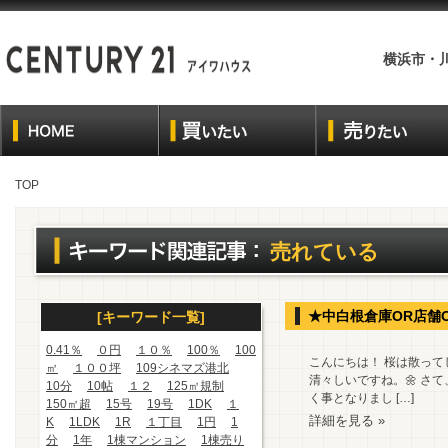
横浜市・
TOP
売れている
★中白根倉庫OR店舗
[キーワード一覧]
0.41％
０円
１０％
100％
100
こんにちは！ 桜は散っ
㎡
１００坪
109シネマズ港北
清々しいですね。🌼 さ
10分
10帖
１２
125㎡規制
く事となりまし […]
150㎡超
15号
19号
1DK
１
詳細を見る »
K
1LDK
1R
１丁目
1円
1
分
1年
1棟マンション
1棟売り