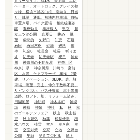
ミリータイプ、3LDK、最上階、エレ
ベーター、オートロック、グレイス鶴
ヶ峰、横浜市旭区白根、南向き、日当
り、眺望、通風、敷地内駐車場、自転
車置き場、バイク置場
相鉄線瀬谷
駅
看板効果
看板収入
県立
県
立三ツ池公園
真夏日
眺め
眺
望
瞬間的
矢野口
知恵
石垣
石田
石田悠樹
砂場
破格
確
率
礼金0
社員寮
社長
祈りま
す
祐天寺
祐天寺駅
祝日
神奈
川
神奈川の不動産屋
神奈川区
神奈川県
神奈川県、川崎市、宮前
区、水沢、たまプラーザ、築浅、2階
建、リノベーション、3LDK、庭、駐
車場、眺望、売主、仲介手数料不要、
リビング広い、バス便豊富、尻手黒川
道路、ロフト、畑、リフォーム済み、
田園風景
神明町
神木本町
神楽
坂
神様
神泉
神社
私
秋
秋
のゴールデンフェア
秋山
秋山智
宏
秋山智弘
秋葉
税制優遇
積
水ハウス
積雪
空き
空き家
空
室
空室対策
空家
立地
立野台
公園
笑顔
第５フジビル
筋ト