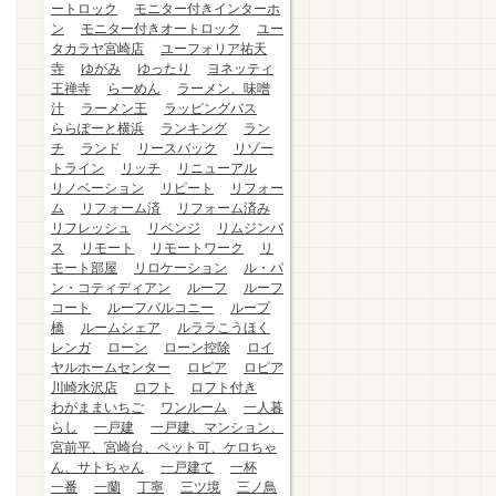
ートロック
モニター付きインターホ
ン
モニター付きオートロック
ユー
タカラヤ宮崎店
ユーフォリア祐天
寺
ゆがみ
ゆったり
ヨネッティ
王禅寺
らーめん
ラーメン、味噌
汁
ラーメン王
ラッピングバス
ららぽーと横浜
ランキング
ラン
チ
ランド
リースバック
リゾー
トライン
リッチ
リニューアル
リノベーション
リピート
リフォー
ム
リフォーム済
リフォーム済み
リフレッシュ
リベンジ
リムジンバ
ス
リモート
リモートワーク
リ
モート部屋
リロケーション
ル・パ
ン・コティディアン
ルーフ
ルーフ
コート
ルーフバルコニー
ループ
橋
ルームシェア
ルララこうほく
レンガ
ローン
ローン控除
ロイ
ヤルホームセンター
ロピア
ロピア
川崎水沢店
ロフト
ロフト付き
わがままいちご
ワンルーム
一人暮
らし
一戸建
一戸建、マンション、
宮前平、宮崎台、ペット可、ケロちゃ
ん、サトちゃん
一戸建て
一杯
一番
一蘭
丁寧
三ツ境
三ノ鳥