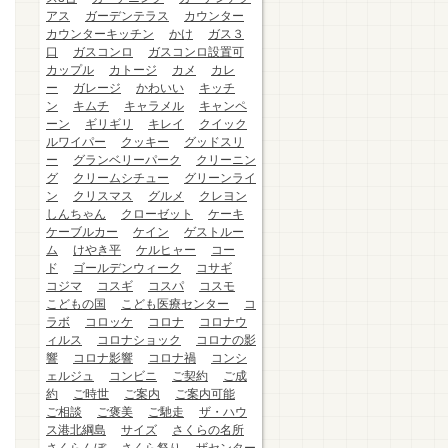
アス
ガーデンテラス
カウンター
カウンターキッチン
かけ
ガス３
口
ガスコンロ
ガスコンロ設置可
カップル
カトージ
カメ
カレ
ー
ガレージ
かわいい
キッチ
ン
キムチ
キャラメル
キャンペ
ーン
ギリギリ
キレイ
クイック
ルワイパー
クッキー
グッドスリ
ー
グランベリーパーク
クリーニン
グ
クリームシチュー
グリーンライ
ン
クリスマス
グルメ
クレヨン
しんちゃん
クローゼット
ケーキ
ケーブルカー
ケイン
ゲストルー
ム
けやき平
ケルヒャー
コー
ド
ゴールデンウィーク
コサギ
コジマ
コスギ
コスパ
コスモ
こどもの国
こども医療センター
コ
ラボ
コロッケ
コロナ
コロナウ
ィルス
コロナショック
コロナの影
響
コロナ影響
コロナ禍
コンシ
ェルジュ
コンビニ
ご契約
ご成
約
ご時世
ご案内
ご案内可能
ご相談
ご褒美
ご馳走
ザ・ハウ
ス港北綱島
サイズ
さくらの名所