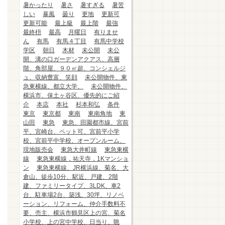
暑かったり
暑さ
暑すぎる
暑苦
しい
暴風
曇り
更地
更新可
更新可能
最上級
最上階
最強
最終枡
最高
月曜日
有りませ
ん
有馬
有馬４丁目
有馬中学校
学区
朝日
木材
未公開
未公
開、溝の口ガーデンアクアス、高層
階、角部屋、９０㎡超、コンシェルジ
ュ、収納豊富、笑顔
未公開物件、東
急東横線、都立大学、
未公開物件、
横浜市、保土ヶ谷区、優先的にご紹
介
本店
本社
杉本和弘
条件
東京
東京都
東南
東南角地
東
山田
東急
東急、田園都市線、宮前
平、宮崎台、ペット可、宮前平小学
校、宮前平中学校、オープンルーム、
現地販売会
東急大井町線
東急東横
線
東急東横線，祐天寺，1Kマンショ
ン
東急東横線、JR横浜線、菊名、大
倉山、徒歩10分、駅近、戸建、2階
建、ファミリータイプ、3LDK、車2
台、駐車場2台、築浅、30坪、リノベ
ーション、リフォーム、仲介手数料不
要、売主、横浜市鶴見区上の宮、菊名
小学校、上の宮中学校、日当り、眺