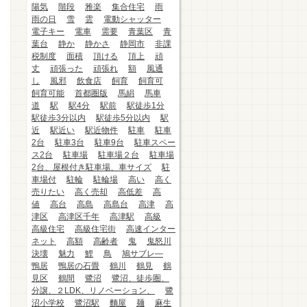
陽気
階段
雅楽
集合住宅
雨
雨の日
雪
雲
電動シャッター
電子キー
電車
需要
青葉区
青
葉台
静か
静かさ
静岡市
非課
税制度
面積
頂ける
頂上
頑
丈
頑張った
頑張れ
額
風通
し
風邪
飲食店
飼育
飼育可
飼育可能
首都圏版
馬絹
馬車
道
駅
駅4分
駅前
駅徒歩1分
駅徒歩3分以内
駅徒歩5分以内
駅
近
駅近い
駅近物件
駐車
駐車
2台
駐車3台
駐車9台
駐車スペー
ス2台
駐車場
駐車場２台
駐車場
2台、屋根付き駐車場、車サイズ
駐
車場付
駐輪
駐輪場
高い
高く
売りたい
高く売却
高低差
高
値
高台
高島
高島台
高津
高
津区
高津区千年
高津駅
高級
高級住宅
高級住宅街
高速インター
ネット
高額
高齢者
鬼
鬼怒川
決壊
魅力
鯉
鳥
鳩サブレ―
鴨居
鴨居の石畳
鶴川
鶴見
鶴
見区
鶴間
鷺沼
鷺沼、徒歩圏、
分譲、２LDK、リノベーション、
鷺
沼小学校
鷺沼駅
麵屋
麺
麻生