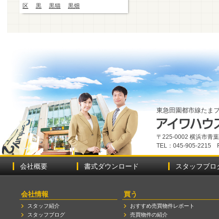
区
黒
黒猫
黒畑
東急田園都市線たま
〒225-0002 横浜市
TEL：045-905-2215 
会社概要
書式ダウンロード
スタッフブロ
会社情報
買う
スタッフ紹介
おすすめ売買物件レポート
スタッフブログ
売買物件の紹介