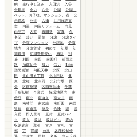
約
先行申し込み
入田浜
入谷
全世界
全力
八景
公園
公園、
ペット、お子様、マンション、猫
公
示価格
公道
六浦
共用施設充
実
内装
内装リフォーム
内見
内見可
内覧
再開発
写真
冬
冬至
凄い
函館
分譲
分譲タイ
プ
分譲マンション
分譲地
分譲
地内
分譲賃貸
初めて
初夏
初
期費用
初期費用安い
初詣
別
荘
利回
前回
前田町
前面道
路
加藤祐子
努力
労力
動物
勤労感謝
勾配天井
北区
北山
田
北山田６丁目
北山田駅
北
東
北極
北赤羽
北部市場
区
分
区画整理
区画整理地
千葉
千葉弘樹
卒業式
協議地区内
南
伊豆
南北
南向き
南大井
南
庭
南林間
南武線
南町田
南西
道路
南道路
単身
危険
即
即
入居
即入居可
原付
原付バイ
ク
収入
収益
収益ビル
収納
収納豊富
取引
古さ
古札
古
都
可
可能
台風
各種税制優
遇
吉佐美
同棲
名所
向ヶ丘遊