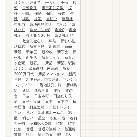
場２台
戸建て
手入れ
手頃
投
資
投資物件
折田不動公園
拡
張
挑戦
掃除
探し
接道
控
除
掲載
提案
支払い
整形地
敷地内
敷地内駐車場
敷礼０
敷
礼なし
敷金・礼金0
敷金0
敷金
礼金
敷金礼金0ヶ月
敷金礼金ゼ
ロ
敷金礼金なし
料理
新しい生
活様式
新古戸建
新古車
新品
新婚
新年度
新幹線
新庁舎
新
横浜
新生活
新百合ヶ丘
新百合
ヶ丘駅
新石川
新築
新築、駅徒
歩５分、武蔵新城、南武線
新築
2000万円代
新築マンション
新築
戸建
新築戸建、中古戸建、マンショ
ン、アパート、現地販売、猫
新綱島
駅
新緑
新規募集
施設
旗の
台
日吉
日吉本町
日当たり良
好
日当り良好
日本
日本中
日
本屈指
日立造船
日経トレンド
旨い
早い
旭化成ホームズ
旭
区
明るい
星空
映画
春
春日
台公園
昭和記念公園
時間
時間
短縮
普通
普通分譲賃貸
普通賃
貸借
晴れ
晴れの日
暇
暑い