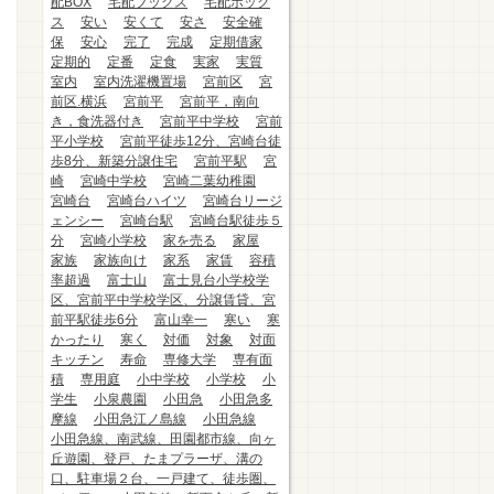
配BOX
宅配ブックス
宅配ボック
ス
安い
安くて
安さ
安全確
保
安心
完了
完成
定期借家
定期的
定番
定食
実家
実質
室内
室内洗濯機置場
宮前区
宮
前区.横浜
宮前平
宮前平，南向
き，食洗器付き
宮前平中学校
宮前
平小学校
宮前平徒歩12分、宮崎台徒
歩8分、新築分譲住宅
宮前平駅
宮
崎
宮崎中学校
宮崎二葉幼稚園
宮崎台
宮崎台ハイツ
宮崎台リージ
ェンシー
宮崎台駅
宮崎台駅徒歩５
分
宮崎小学校
家を売る
家屋
家族
家族向け
家系
家賃
容積
率超過
富士山
富士見台小学校学
区、宮前平中学校学区、分譲賃貸、宮
前平駅徒歩6分
富山幸一
寒い
寒
かったり
寒く
対価
対象
対面
キッチン
寿命
専修大学
専有面
積
専用庭
小中学校
小学校
小
学生
小泉農園
小田急
小田急多
摩線
小田急江ノ島線
小田急線
小田急線、南武線、田園都市線、向ヶ
丘遊園、登戸、たまプラーザ、溝の
口、駐車場２台、一戸建て、徒歩圏、