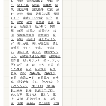
レ
管理
管理体制良好
管轄
節
分
築１０年
築9年
築年数
築
浅
築浅戸建
築浅物件
紅葉
納
付
純粋
素敵
素敵なお家
素晴
らしい
素晴らしいお家
紹介
終
息
終電
経営
経営者
経験
給
付金
給湯設備
絵の具で
綱島
駅
綺麗
綺麗な
綺麗好き
綾
瀬
緊急事態宣言
総合病院
緑
区
締結
締結日
縁とタイミン
グ
美しが丘
美しが丘公園
美し
が丘西
美しく
美味い
美味し
い
美味しさ
考える
耐震マンシ
ョン
耐震基準適合証明書
耐震適合
証明書
聖マリアンナ
聖マリアンナ
医科大学
肉
能
自作
自分
自
分の身体
自宅
自宅売却
自慢
自炊
自然
自由が丘
自由設計
自粛
自粛ムード
自粛疲れ
自転
車
與安宏和
良い
良いお家
良
いマンション
良い土地
良い年
良い物件
良好
良薬は口に苦し
色んな事
花は桜木
花むら
花
上
花博
花火の見える家
花見
苔
苦労
英会話
茅ヶ崎市
茨城