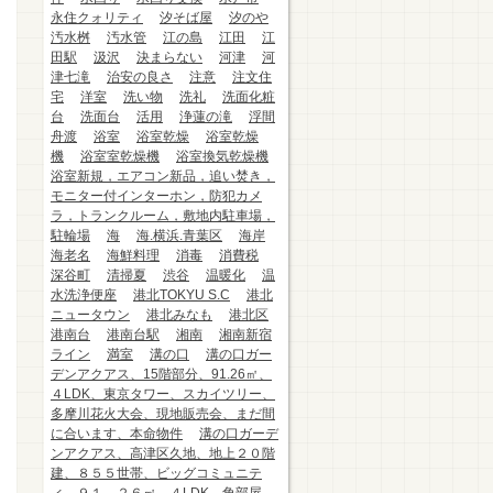
永住クォリティ
汐そば屋
汐のや
汚水桝
汚水管
江の島
江田
江
田駅
汲沢
決まらない
河津
河
津七滝
治安の良さ
注意
注文住
宅
洋室
洗い物
洗礼
洗面化粧
台
洗面台
活用
浄蓮の滝
浮間
舟渡
浴室
浴室乾燥
浴室乾燥
機
浴室室乾燥機
浴室換気乾燥機
浴室新規，エアコン新品，追い焚き，
モニター付インターホン，防犯カメ
ラ，トランクルーム，敷地内駐車場，
駐輪場
海
海.横浜.青葉区
海岸
海老名
海鮮料理
消毒
消費税
深谷町
清掃夏
渋谷
温暖化
温
水洗浄便座
港北TOKYU S.C
港北
ニュータウン
港北みなも
港北区
港南台
港南台駅
湘南
湘南新宿
ライン
満室
溝の口
溝の口ガー
デンアクアス、15階部分、91.26㎡、
４LDK、東京タワー、スカイツリー、
多摩川花火大会、現地販売会、まだ間
に合います、本命物件
溝の口ガーデ
ンアクアス、高津区久地、地上２０階
建、８５５世帯、ビッグコミュニテ