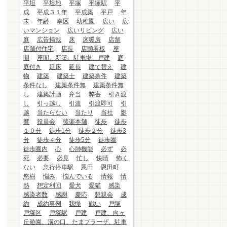
平坦
平坦地
平塚
平塚駅
平
成
平成３１年
平成築
平戸
年
末
年齢
幸区
幼稚園
広い
広
いマンション
広いリビング
広い
庭
広告掲載
床
床暖房
店舗
店舗付住宅
店長
店頭看板
座
間
座間、新築、駐車場、戸建
庭
庭付き
延床
延長
建て替え
建
物
建築
建築士
建築条件
建築
条件なし
建築条件無
建築条件無
し
建築計画
弁当
弊害
引き渡
し
引っ越し
引渡
引渡即可
引
越
当たらない
当たり
当社
影
響
役員会
後楽本舗
徒歩
徒歩
１０分
徒歩1分
徒歩２分
徒歩3
分
徒歩４分
徒歩5分
徒歩圏
徒歩圏内
心
心肺機能
必ず
必
死
必要
必見
忙し
快晴
怖く
ない
急行停車駅
恩田
恩田町
悠樹
悩み
悩んでいる
情報
情
熱
想定利回
愛犬
愛猫
感染
感染者数
感謝
慶応
懇親会
成
約
成約事例
我慢
戦い
戸塚
戸塚区
戸塚駅
戸建
戸建、向ヶ
丘遊園、溝の口、たまプラーザ、駐車