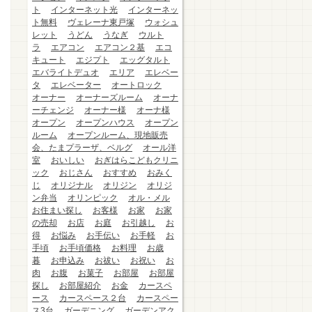
ト
インターネット光
インターネッ
ト無料
ヴェレーナ東戸塚
ウォシュ
レット
うどん
うなぎ
ウルト
ラ
エアコン
エアコン２基
エコ
キュート
エジプト
エッグタルト
エバライトデュオ
エリア
エレベー
タ
エレベーター
オートロック
オーナー
オーナーズルーム
オーナ
ーチェンジ
オーナー様
オーナ様
オープン
オープンハウス
オープン
ルーム
オープンルーム、現地販売
会、たまプラーザ、ベルグ
オール洋
室
おいしい
おぎはらこどもクリニ
ック
おじさん
おすすめ
おみく
じ
オリジナル
オリジン
オリジ
ン弁当
オリンピック
オル・メル
お住まい探し
お客様
お家
お家
の売却
お店
お庭
お引越し
お
得
お悩み
お手伝い
お手軽
お
手頃
お手頃価格
お料理
お歳
暮
お申込み
お祓い
お祝い
お
肉
お腹
お菓子
お部屋
お部屋
探し
お部屋紹介
お金
カースペ
ース
カースペース２台
カースペー
ス3台
ガーデニング
ガーデンアク