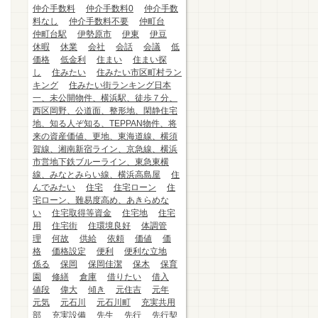
仲介手数料
仲介手数料0
仲介手数
料なし
仲介手数料不要
仲町台
仲町台駅
伊勢原市
伊東
伊豆
休暇
休業
会社
会話
会議
低
価格
低金利
住まい
住まい探
し
住みたい
住みたい市区町村ラン
キング
住みたい街ランキング日本
一、未公開物件、横浜駅、徒歩７分、
西区岡野、公道面、整形地、閑静住宅
地、知る人ぞ知る、TEPPAN物件、将
来の資産価値、更地、東海道線、横須
賀線、湘南新宿ライン、京急線、横浜
市営地下鉄ブルーライン、東急東横
線、みなとみらい線、横浜高島屋
住
んでみたい
住宅
住宅ローン
住
宅ローン、難易度高め、あきらめな
い
住宅取得等資金
住宅地
住宅
用
住宅街
住環境良好
体調管
理
何故
供給
依頼
価値
価
格
価格設定
便利
便利な立地
係る
保岡
保岡佳潔
保木
保育
園
修繕
倉庫
借りたい
借入
値段
偉大
傾き
元住吉
元年
元気
元石川
元石川町
充実共用
部
充実設備
先生
先行
先行契