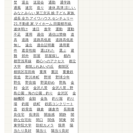
焚
退去
送迎会
通勤
通学路
通風
速完
造り
連休.高津.涼しい.
みなとみらい.第三京浜.娘.子ども.家族.
成長.全力.アイワハウス.センチュリー
21.不動産.家.マイホーム.田園都市線.
連休明け
連日
進学
運動
運動
不足
運用
過信
過信は禁物
道
具
道路
道路高低差
道路高低差
無し
遠出
適合証明書
適用要
件
遮音性能
選ばれた
選ぶ
避
難
郊外
部屋
部屋探し
都内
都営浅草線
都心へのアクセス
都立
大学
都筑ふれあいの丘
都筑区
都筑区荏田南
重厚
重説
重量鉄
骨造
野川本町
野球
野球少年
野生
野良猫
野菜炒め
野鳥
金
利
金沢
金沢八景
金沢八景，野
島公園，海の公園，釣り
金沢区
金
融機関
金額
金魚
釣り堀
釣り
場
釣堀
鉄町
鉄筋コンクリート
造
鉄骨造
鎌倉
鎌倉市
長期優
良住宅
長津田
開放感
閑静
閑
静な住宅街
間口
関係
関東
関
東学院大学
防犯カメラ
限界
陽
当たり良好
陽当り
陽当り良好