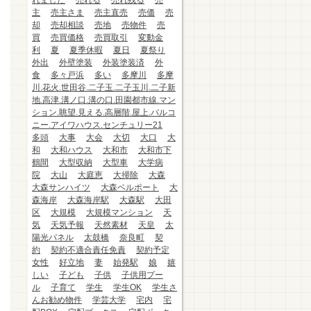
れました
売れる
売れ残る
売
主
売主さま
売主直売
売価
売
却
売却相談
売地
売物件
売
買
売買価格
売買取引
変動金
利
夏
夏季休暇
夏日
夏祭り
外出
外壁塗装
外装塗装済
外
食
多々戸浜
多い
多摩川
多摩
川.花火.世田谷.二子玉.二子玉川.二子新
地.高津.溝ノ口.溝の口.田園都市線.マン
ション.眺望.見える.高層階.屋上.バルコ
ニー.アイワハウス.センチュリー21
多頭
大事
大会
大切
大口
大
和
大和ハウス
大和市
大和市下
鶴間
大型収納
大型車
大学病
院
大山
大庭恵
大掃除
大森
大森サンハイツ
大森ベルポート
大
森海岸
大森海岸駅
大森駅
大田
区
大規模
大規模マンション
天
気
天気予報
天然素材
天皇
太
陽光パネル
太鼓橋
奈良町
契
約
契約不適合責任免責
契約予定
女性
好立地
妻
始発駅
娘
嬉
しい
子ども
子供
子供用プー
ル
子育て
学生
学生OK
学生さ
んお勧め物件
学芸大学
宅内
宅