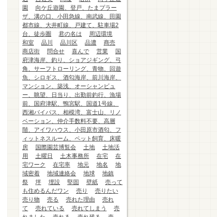
園
向ケ丘遊園、登戸、たまプラー
ザ、溝の口、小田急線、南武線、田園
都市線、大井町線、戸建て、駐車場2
台、徒歩圏
君の名は
周辺環境
和室
品川
品川区
品濃
商売
商店街
問合せ
喜んで
営業
国
府津海岸、釣り、ショアジギング、弓
角、サーフトローリング、青物、回遊
魚、シロギス、酒匂海岸、前川海岸、
マンション、築浅、オーシャンビュ
ー、眺望、日当り、出勤前釣行、漁場
前、国府津駅、鴨宮駅、国道1号線、
西湘バイパス、相模湾、富士山、リノ
ベーション、仲介手数料不要、高層
階、アイワハウス、小田原市酒匂、フ
ィットネスルーム、ペット飼育、床暖
房
国際園芸博覧会
土地
土地活
用
土曜日
土木事務所
在宅
在
宅ワーク
在宅率
地元
地名
地
域密着
地域連絡会
地球
地鎮
祭
坪
埋設
堅固
壁紙
売って
も住めるんだワン
売り
売りたい
売り物
売る
売れた理由
売れ
て
売れている
売れてしまう
売