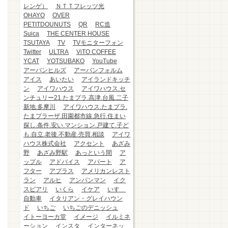
レンゲ）
ＮＴＴフレッツ光
OHAYO
OVER
PETITDOUNUTS
QR
RC造
Suica
THE CENTER HOUSE
TSUTAYA
TV
TVモニターフォン
Twitter
ULTRA
ViTO COFFEE
YCAT
YOTSUBAKO
YouTube
アーバンヒルズ
アーバンフォルム
アイス
あいたい
アイランドキッチ
ン
アイワハウス
アイワハウス.セ
ンチュリー21.たまプラ.高津.台風.二子
新地.多摩川
アイワハウス.たまプラ.
たまプラーザ.田園都市線.急行.住まい
探し.条件.安い.マンション.戸建て.子ど
も.自立.老後.不動産.売買.相談
アイワ
ハウス株式会社
アクセント
あざみ
野
あざみ野駅
あっという間
ア
ップル
アドバイス
アパート
ア
フター
アプラス
アメリカンレスト
ラン
アルヒ
アンパンマン
イク
スピアリ
いくら
イケア
いすゞ
自動車
イタリアン・グレイハウン
ド
いちご
いちごのデニッシュ
イトーヨーカ堂
イメージ
イルミネ
ーション
インスタ
インターネッ