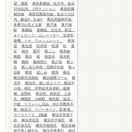
望、通風
東急東横線、祐天寺、徒歩
10分以内、１Rマンション
東急田園
都市線
東急田園都市線，徒歩５分以
内，敷金0，礼金0
東急田園都市線.
多摩川の見える家
東戸塚
東戸塚
駅
東横線
東横線、元住吉、駅近、
オートロック、エレベーター、浴室乾
燥機、ＩＨ、ウォシュレット、
東海
道
東生田
松本悟
松濤
柱
査
定
柿生
栗平
根っこ
根岸線
格闘
案内
桜
桜並木
桜木町
梅
梅雨
梅雨明け
梶が谷
梶ヶ
谷
梶ヶ谷小学校・宮崎中学校
梶ヶ
谷駅
業者
楽しめ
標高
横浜
横浜南共済病院
横浜国際プール
横
浜市
横浜市、狙い目エリア、横浜中
心地、南区、伊勢佐木長者町、阪東
橋、吉野町
横浜市、鶴見区、上末
吉、綱島駅、川崎駅、鶴見駅、築浅、
戸建、リフォーム済み、仲介手数料不
要、鶴見川、リバーサイド、駐車場、
カースペース、3階建
横浜市営地下
鉄
横浜市役所
横浜市戸塚区
横
浜市港北区
横浜市都筑区
横浜市都
筑区茅ヶ崎中央
横浜市青葉区
横浜