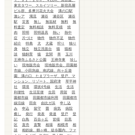
ィ、９１．２６㎡、４LDK、角部屋、
東京タワー、スカイツリー、新宿高層
ビル群、多摩川花火大会
溝の口駅
激レア
濁流
瀬谷
瀬谷区
瀬谷
駅
災害
無し
無垢材
無料
無
料査定
無料相談
無料見積
焼
肉
照明
照明器具
熱い
熱中
症
片づけ
物件
物件不足
物件
紹介
特典
犬
犬蔵
狩り
独り
身
独立
独立洗面台
猫
猫相
談
猫飼育
猿
玄関
率
玉川
王禅寺ふるさと公園
王禅寺東
珍し
い
現地販売会
現地販売会、田園都
市線、小田急線、南武線、向ヶ丘遊
園、溝の口、たまプラーザ、登戸、マ
ンション、リゾート、国府津
琴平神
社
環境
環状4号線
生活
生活
利便性
生活至便
生田
用賀
田
園都市線
田園都市線利用
田園都市
線沿線
田奈
由比ガ浜
申し込
み
申込
留守
畳
病気
病院
癒し
発行
発表
発達
登戸
登
記
白鳥
百合ヶ丘
皆様
目黒
区
直売
直撃
相場
相模湾
相
談
相鉄線、鶴ヶ峰、徒歩圏内、ファ