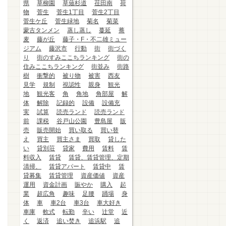
県
草柳園
草薙杉道
荏田南
荷
物
菅生
菅生1丁目
菅生2丁目
菅生ケ丘
菅生緑地
菊名
菊菜
蒙古タンメン
蒸し蒸し
蔓延
蕎
麦
藤が丘
藤子・F・不二雄ミュー
ジアム
藤沢市
行動
街
街づく
り
街のすみここちランキング
街の
住みここちランキング
街並み
街路
樹
衝撃的
被り物
被害
西友
見学
規制
視認性
親身
観光
地
観光客
角
角地
角部屋
解
体
解除
記録的
設備
設備充
実
試算
読売ランド
読売ランド
前
課税
谷戸山公園
豊島屋
販
売
販売開始
買い取る
買い替
え
買主
買主さま
買取
貸した
い
貸別荘
貸家
費用
賃料
賃
料収入
賃貸
賃貸、賃貸管理、定期
清掃、
賃貸アパート
賃貸中
賃
貸募集
賃貸管理
資産価値
資産
運用
資金計画
賑やか
購入
起
業
超広角
趣味
足腰
踊場
身
体
車
車2台
車3台
車大好き
車庫
軟式
転勤
辛い
辻堂
近
く
返済
追い焚き
追浜駅
追