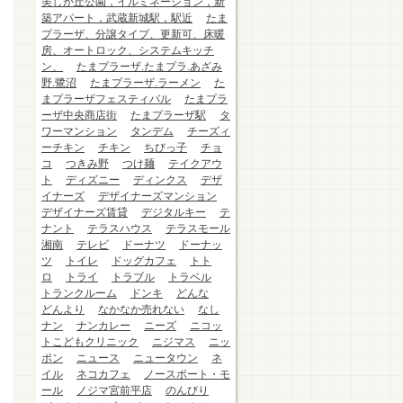
美しが丘公園，イルミネーション，新
築アパート，武蔵新城駅，駅近
たま
プラーザ、分譲タイプ、更新可、床暖
房、オートロック、システムキッチ
ン、
たまプラーザ.たまプラ.あざみ
野.鷺沼
たまプラーザ.ラーメン
た
まプラーザフェスティバル
たまプラ
ーザ中央商店街
たまプラーザ駅
タ
ワーマンション
タンデム
チーズィ
ーチキン
チキン
ちびっ子
チョ
コ
つきみ野
つけ麺
テイクアウ
ト
ディズニー
ディンクス
デザ
イナーズ
デザイナーズマンション
デザイナーズ賃貸
デジタルキー
テ
ナント
テラスハウス
テラスモール
湘南
テレビ
ドーナツ
ドーナッ
ツ
トイレ
ドッグカフェ
トト
ロ
トライ
トラブル
トラベル
トランクルーム
ドンキ
どんな
どんより
なかなか売れない
なし
ナン
ナンカレー
ニーズ
ニコッ
トこどもクリニック
ニジマス
ニッ
ポン
ニュース
ニュータウン
ネ
イル
ネコカフェ
ノースポート・モ
ール
ノジマ宮前平店
のんびり