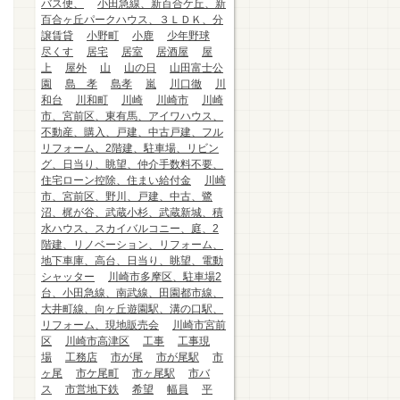
バス便、
小田急線、新百合ケ丘、新
百合ヶ丘パークハウス、３ＬＤＫ、分
譲賃貸
小野町
小鹿
少年野球
尽くす
居宅
居室
居酒屋
屋
上
屋外
山
山の日
山田富士公
園
島 孝
島孝
嵐
川口徹
川
和台
川和町
川崎
川崎市
川崎
市、宮前区、東有馬、アイワハウス、
不動産、購入、戸建、中古戸建、フル
リフォーム、2階建、駐車場、リビン
グ、日当り、眺望、仲介手数料不要、
住宅ローン控除、住まい給付金
川崎
市、宮前区、野川、戸建、中古、鷺
沼、梶が谷、武蔵小杉、武蔵新城、積
水ハウス、スカイバルコニー、庭、2
階建、リノベーション、リフォーム、
地下車庫、高台、日当り、眺望、電動
シャッター
川崎市多摩区、駐車場2
台、小田急線、南武線、田園都市線、
大井町線、向ヶ丘遊園駅、溝の口駅、
リフォーム、現地販売会
川崎市宮前
区
川崎市高津区
工事
工事現
場
工務店
市が尾
市が尾駅
市
ヶ尾
市ケ尾町
市ヶ尾駅
市バ
ス
市営地下鉄
希望
幅員
平