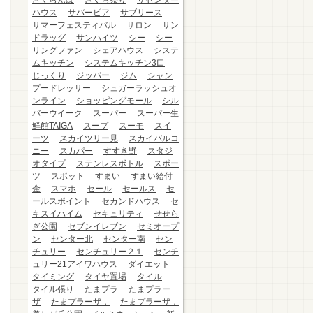
さくらんぼ
さくら祭り
ザセンター
ハウス
サバービア
サブリース
サマーフェスティバル
サロン
サン
ドラッグ
サンハイツ
シー
シー
リングファン
シェアハウス
システ
ムキッチン
システムキッチン3口
じっくり
ジッパー
ジム
シャン
プードレッサー
シュガーラッシュオ
ンライン
ショッピングモール
シル
バーウイーク
スーパー
スーパー生
鮮館TAIGA
スープ
スーモ
スイ
ーツ
スカイツリー見
スカイバルコ
ニー
スカパー
すすき野
スタジ
オタイプ
ステンレスボトル
スポー
ツ
スポット
すまい
すまい給付
金
スマホ
セール
セールス
セ
ールスポイント
セカンドハウス
セ
キスイハイム
セキュリティ
せせら
ぎ公園
セブンイレブン
セミオープ
ン
センター北
センター南
セン
チュリー
センチュリー２１
センチ
ュリー21アイワハウス
ダイエット
タイミング
タイヤ置場
タイル
タイル張り
たまプラ
たまプラー
ザ
たまプラーザ，
たまプラーザ，