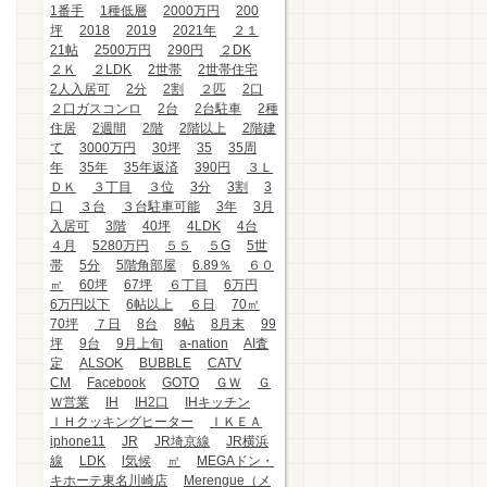
1番手
1種低層
2000万円
200
坪
2018
2019
2021年
２１
21帖
2500万円
290円
２DK
２Ｋ
２LDK
2世帯
2世帯住宅
2人入居可
2分
2割
２匹
2口
２口ガスコンロ
2台
2台駐車
2種
住居
2週間
2階
2階以上
2階建
て
3000万円
30坪
35
35周
年
35年
35年返済
390円
３Ｌ
ＤＫ
３丁目
３位
3分
3割
3
口
３台
３台駐車可能
3年
3月
入居可
3階
40坪
4LDK
4台
４月
5280万円
５５
５G
5世
帯
5分
5階角部屋
6.89％
６０
㎡
60坪
67坪
６丁目
6万円
6万円以下
6帖以上
６日
70㎡
70坪
７日
8台
8帖
8月末
99
坪
9台
9月上旬
a-nation
AI査
定
ALSOK
BUBBLE
CATV
CM
Facebook
GOTO
ＧＷ
Ｇ
Ｗ営業
IH
IH2口
IHキッチン
ＩＨクッキングヒーター
ＩＫＥＡ
iphone11
JR
JR埼京線
JR横浜
線
LDK
l気候
㎡
MEGAドン・
キホーテ東名川崎店
Merengue（メ