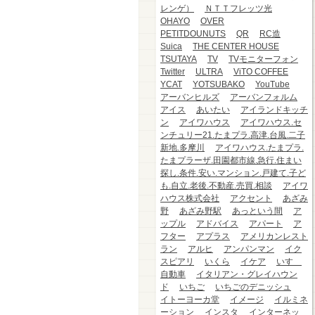
レンゲ）
ＮＴＴフレッツ光
OHAYO
OVER
PETITDOUNUTS
QR
RC造
Suica
THE CENTER HOUSE
TSUTAYA
TV
TVモニターフォン
Twitter
ULTRA
ViTO COFFEE
YCAT
YOTSUBAKO
YouTube
アーバンヒルズ
アーバンフォルム
アイス
あいたい
アイランドキッチ
ン
アイワハウス
アイワハウス.セ
ンチュリー21.たまプラ.高津.台風.二子
新地.多摩川
アイワハウス.たまプラ.
たまプラーザ.田園都市線.急行.住まい
探し.条件.安い.マンション.戸建て.子ど
も.自立.老後.不動産.売買.相談
アイワ
ハウス株式会社
アクセント
あざみ
野
あざみ野駅
あっという間
ア
ップル
アドバイス
アパート
ア
フター
アプラス
アメリカンレスト
ラン
アルヒ
アンパンマン
イク
スピアリ
いくら
イケア
いすゞ
自動車
イタリアン・グレイハウン
ド
いちご
いちごのデニッシュ
イトーヨーカ堂
イメージ
イルミネ
ーション
インスタ
インターネッ