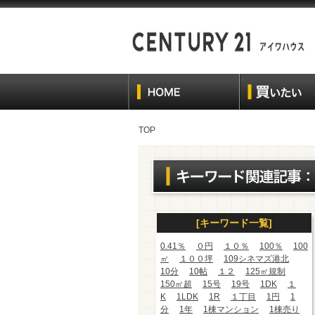
TOP
[キーワード一覧]
0.41％
０円
１０％
100％
100
㎡
１００坪
109シネマズ港北
10分
10帖
１２
125㎡規制
150㎡超
15号
19号
1DK
１
K
1LDK
1R
１丁目
1円
1
分
1年
1棟マンション
1棟売り