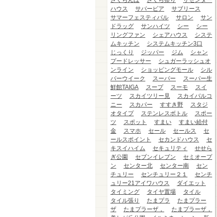
さくらんぼ
さくら祭り
ザセンター
ハウス
サバービア
サブリース
サマーフェスティバル
サロン
サン
ドラッグ
サンハイツ
シー
シー
リングファン
シェアハウス
システ
ムキッチン
システムキッチン3口
じっくり
ジッパー
ジム
シャン
プードレッサー
シュガーラッシュオ
ンライン
ショッピングモール
シル
バーウイーク
スーパー
スーパー生
鮮館TAIGA
スープ
スーモ
スイ
ーツ
スカイツリー見
スカイバルコ
ニー
スカパー
すすき野
スタジ
オタイプ
ステンレスボトル
スポー
ツ
スポット
すまい
すまい給付
金
スマホ
セール
セールス
セ
ールスポイント
セカンドハウス
セ
キスイハイム
セキュリティ
せせら
ぎ公園
セブンイレブン
セミオープ
ン
センター北
センター南
セン
チュリー
センチュリー２１
センチ
ュリー21アイワハウス
ダイエット
タイミング
タイヤ置場
タイル
タイル張り
たまプラ
たまプラー
ザ
たまプラーザ，
たまプラーザ，