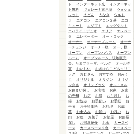
ト
インターネット光
インターネッ
ト無料
ヴェレーナ東戸塚
ウォシュ
レット
うどん
うなぎ
ウルト
ラ
エアコン
エアコン２基
エコ
キュート
エジプト
エッグタルト
エバライトデュオ
エリア
エレベー
タ
エレベーター
オートロック
オーナー
オーナーズルーム
オーナ
ーチェンジ
オーナー様
オーナ様
オープン
オープンハウス
オープン
ルーム
オープンルーム、現地販売
会、たまプラーザ、ベルグ
オール洋
室
おいしい
おぎはらこどもクリニ
ック
おじさん
おすすめ
おみく
じ
オリジナル
オリジン
オリジ
ン弁当
オリンピック
オル・メル
お住まい探し
お客様
お家
お家
の売却
お店
お庭
お引越し
お
得
お悩み
お手伝い
お手軽
お
手頃
お手頃価格
お料理
お歳
暮
お申込み
お祓い
お祝い
お
肉
お腹
お菓子
お部屋
お部屋
探し
お部屋紹介
お金
カースペ
ース
カースペース２台
カースペー
ス3台
ガーデニング
ガーデンアク