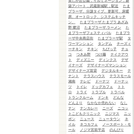
美しが丘公園，イルミネーション，新
築アパート，武蔵新城駅，駅近
たま
プラーザ、分譲タイプ、更新可、床暖
房、オートロック、システムキッチ
ン、
たまプラーザ.たまプラ.あざみ
野.鷺沼
たまプラーザ.ラーメン
た
まプラーザフェスティバル
たまプラ
ーザ中央商店街
たまプラーザ駅
タ
ワーマンション
タンデム
チーズィ
ーチキン
チキン
ちびっ子
チョ
コ
つきみ野
つけ麺
テイクアウ
ト
ディズニー
ディンクス
デザ
イナーズ
デザイナーズマンション
デザイナーズ賃貸
デジタルキー
テ
ナント
テラスハウス
テラスモール
湘南
テレビ
ドーナツ
ドーナッ
ツ
トイレ
ドッグカフェ
トト
ロ
トライ
トラブル
トラベル
トランクルーム
ドンキ
どんな
どんより
なかなか売れない
なし
ナン
ナンカレー
ニーズ
ニコッ
トこどもクリニック
ニジマス
ニッ
ポン
ニュース
ニュータウン
ネ
イル
ネコカフェ
ノースポート・モ
ール
ノジマ宮前平店
のんびり