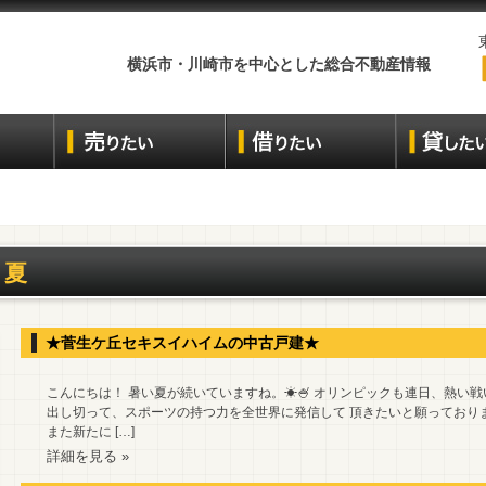
横浜市・川崎市を中心とした総合不動産情報
夏
★菅生ケ丘セキスイハイムの中古戸建★
こんにちは！ 暑い夏が続いていますね。☀🍧 オリンピックも連日、熱い戦
出し切って、スポーツの持つ力を全世界に発信して 頂きたいと願っており
また新たに […]
詳細を見る »