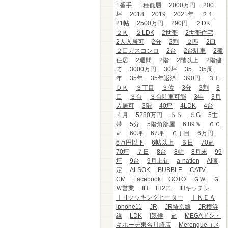
1番手
1種低層
2000万円
200
坪
2018
2019
2021年
２１
21帖
2500万円
290円
２DK
２Ｋ
２LDK
2世帯
2世帯住宅
2人入居可
2分
2割
２匹
2口
２口ガスコンロ
2台
2台駐車
2種
住居
2週間
2階
2階以上
2階建
て
3000万円
30坪
35
35周
年
35年
35年返済
390円
３Ｌ
ＤＫ
３丁目
３位
3分
3割
3
口
３台
３台駐車可能
3年
3月
入居可
3階
40坪
4LDK
4台
４月
5280万円
５５
５G
5世
帯
5分
5階角部屋
6.89％
６０
㎡
60坪
67坪
６丁目
6万円
6万円以下
6帖以上
６日
70㎡
70坪
７日
8台
8帖
8月末
99
坪
9台
9月上旬
a-nation
AI査
定
ALSOK
BUBBLE
CATV
CM
Facebook
GOTO
ＧＷ
Ｇ
Ｗ営業
IH
IH2口
IHキッチン
ＩＨクッキングヒーター
ＩＫＥＡ
iphone11
JR
JR埼京線
JR横浜
線
LDK
l気候
㎡
MEGAドン・
キホーテ東名川崎店
Merengue（メ