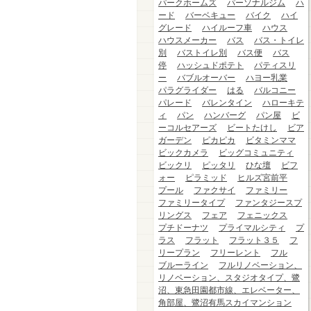
パークホームズ
パーソナルジム
ハ
ード
バーベキュー
バイク
ハイ
グレード
ハイルーフ車
ハウス
ハウスメーカー
バス
バス・トイレ
別
バストイレ別
バス便
バス
停
ハッシュドポテト
パティスリ
ー
バブルオーバー
ハヨー乳業
パラグライダー
はる
バルコニー
パレード
バレンタイン
ハローキテ
ィ
パン
ハンバーグ
パン屋
ビ
ーコルセアーズ
ビートたけし
ビア
ガーデン
ピカピカ
ビタミンママ
ビックカメラ
ビッグコミュニティ
ビックリ
ピッタリ
ひな壇
ビフ
ォー
ピラミッド
ヒルズ宮前平
プール
ファクサイ
ファミリー
ファミリータイプ
ファンタジースプ
リングス
フェア
フェニックス
プチドーナツ
プライマルシティ
プ
ラス
フラット
フラット３５
フ
リープラン
フリーレント
フル
ブルーライン
フルリノベーション、
リノベーション、スタジオタイプ、鷺
沼、東急田園都市線、エレベーター、
角部屋、鷺沼有馬スカイマンション