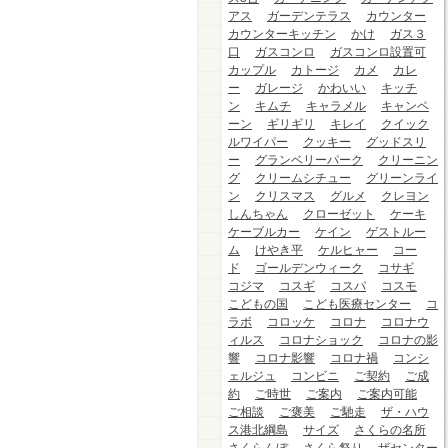
アス
ガーデンテラス
カウンター
カウンターキッチン
かけ
ガス３
口
ガスコンロ
ガスコンロ設置可
カップル
カトージ
カメ
カレ
ー
ガレージ
かわいい
キッチ
ン
キムチ
キャラメル
キャンペ
ーン
ギリギリ
キレイ
クイック
ルワイパー
クッキー
グッドスリ
ー
グランベリーパーク
クリーニン
グ
クリームシチュー
グリーンライ
ン
クリスマス
グルメ
クレヨン
しんちゃん
クローゼット
ケーキ
ケーブルカー
ケイン
ゲストルー
ム
けやき平
ケルヒャー
コー
ド
ゴールデンウィーク
コサギ
コジマ
コスギ
コスパ
コスモ
こどもの国
こども医療センター
コ
ラボ
コロッケ
コロナ
コロナウ
ィルス
コロナショック
コロナの影
響
コロナ影響
コロナ禍
コンシ
ェルジュ
コンビニ
ご契約
ご成
約
ご時世
ご案内
ご案内可能
ご相談
ご褒美
ご馳走
ザ・ハウ
ス港北綱島
サイズ
さくらの名所