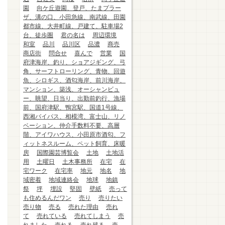
園
向ケ丘遊園、登戸、たまプラー
ザ、溝の口、小田急線、南武線、田園
都市線、大井町線、戸建て、駐車場2
台、徒歩圏
君の名は
周辺環境
和室
品川
品川区
品濃
商売
商店街
問合せ
喜んで
営業
国
府津海岸、釣り、ショアジギング、弓
角、サーフトローリング、青物、回遊
魚、シロギス、酒匂海岸、前川海岸、
マンション、築浅、オーシャンビュ
ー、眺望、日当り、出勤前釣行、漁場
前、国府津駅、鴨宮駅、国道1号線、
西湘バイパス、相模湾、富士山、リノ
ベーション、仲介手数料不要、高層
階、アイワハウス、小田原市酒匂、フ
ィットネスルーム、ペット飼育、床暖
房
国際園芸博覧会
土地
土地活
用
土曜日
土木事務所
在宅
在
宅ワーク
在宅率
地元
地名
地
域密着
地域連絡会
地球
地鎮
祭
坪
埋設
堅固
壁紙
売って
も住めるんだワン
売り
売りたい
売り物
売る
売れた理由
売れ
て
売れている
売れてしまう
売