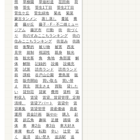
県
草柳園
草薙杉道
荏田南
荷
物
菅生
菅生1丁目
菅生2丁目
菅生ケ丘
菅生緑地
菊名
菊菜
蒙古タンメン
蒸し蒸し
蔓延
蕎
麦
藤が丘
藤子・F・不二雄ミュー
ジアム
藤沢市
行動
街
街づく
り
街のすみここちランキング
街の
住みここちランキング
街並み
街路
樹
衝撃的
被り物
被害
西友
見学
規制
視認性
親身
観光
地
観光客
角
角地
角部屋
解
体
解除
記録的
設備
設備充
実
試算
読売ランド
読売ランド
前
課税
谷戸山公園
豊島屋
販
売
販売開始
買い取る
買い替
え
買主
買主さま
買取
貸した
い
貸別荘
貸家
費用
賃料
賃
料収入
賃貸
賃貸、賃貸管理、定期
清掃、
賃貸アパート
賃貸中
賃
貸募集
賃貸管理
資産価値
資産
運用
資金計画
賑やか
購入
起
業
超広角
趣味
足腰
踊場
身
体
車
車2台
車3台
車大好き
車庫
軟式
転勤
辛い
辻堂
近
く
返済
追い焚き
追浜駅
追