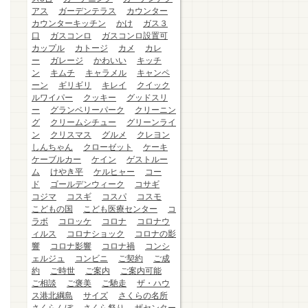
アス
ガーデンテラス
カウンター
カウンターキッチン
かけ
ガス３
口
ガスコンロ
ガスコンロ設置可
カップル
カトージ
カメ
カレ
ー
ガレージ
かわいい
キッチ
ン
キムチ
キャラメル
キャンペ
ーン
ギリギリ
キレイ
クイック
ルワイパー
クッキー
グッドスリ
ー
グランベリーパーク
クリーニン
グ
クリームシチュー
グリーンライ
ン
クリスマス
グルメ
クレヨン
しんちゃん
クローゼット
ケーキ
ケーブルカー
ケイン
ゲストルー
ム
けやき平
ケルヒャー
コー
ド
ゴールデンウィーク
コサギ
コジマ
コスギ
コスパ
コスモ
こどもの国
こども医療センター
コ
ラボ
コロッケ
コロナ
コロナウ
ィルス
コロナショック
コロナの影
響
コロナ影響
コロナ禍
コンシ
ェルジュ
コンビニ
ご契約
ご成
約
ご時世
ご案内
ご案内可能
ご相談
ご褒美
ご馳走
ザ・ハウ
ス港北綱島
サイズ
さくらの名所