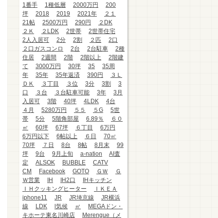
1番手
1種低層
2000万円
200
坪
2018
2019
2021年
２１
21帖
2500万円
290円
２DK
２Ｋ
２LDK
2世帯
2世帯住宅
2人入居可
2分
2割
２匹
2口
２口ガスコンロ
2台
2台駐車
2種
住居
2週間
2階
2階以上
2階建
て
3000万円
30坪
35
35周
年
35年
35年返済
390円
３Ｌ
ＤＫ
３丁目
３位
3分
3割
3
口
３台
３台駐車可能
3年
3月
入居可
3階
40坪
4LDK
4台
４月
5280万円
５５
５G
5世
帯
5分
5階角部屋
6.89％
６０
㎡
60坪
67坪
６丁目
6万円
6万円以下
6帖以上
６日
70㎡
70坪
７日
8台
8帖
8月末
99
坪
9台
9月上旬
a-nation
AI査
定
ALSOK
BUBBLE
CATV
CM
Facebook
GOTO
ＧＷ
Ｇ
Ｗ営業
IH
IH2口
IHキッチン
ＩＨクッキングヒーター
ＩＫＥＡ
iphone11
JR
JR埼京線
JR横浜
線
LDK
l気候
㎡
MEGAドン・
キホーテ東名川崎店
Merengue（メ