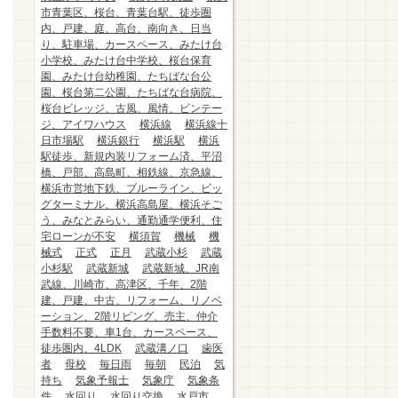
市青葉区、桜台、青葉台駅、徒歩圏
内、戸建、庭、高台、南向き、日当
り、駐車場、カースペース、みたけ台
小学校、みたけ台中学校、桜台保育
園、みたけ台幼稚園、たちばな台公
園、桜台第二公園、たちばな台病院、
桜台ビレッジ、古風、風情、ビンテー
ジ、アイワハウス
横浜線
横浜線十
日市場駅
横浜銀行
横浜駅
横浜
駅徒歩、新規内装リフォーム済、平沼
橋、戸部、高島町、相鉄線、京急線、
横浜市営地下鉄、ブルーライン、ビッ
グターミナル、横浜高島屋、横浜そご
う、みなとみらい、通勤通学便利、住
宅ローンが不安
横須賀
機械
機
械式
正式
正月
武蔵小杉
武蔵
小杉駅
武蔵新城
武蔵新城、JR南
武線、川崎市、高津区、千年、2階
建、戸建、中古、リフォーム、リノベ
ーション、2階リビング、売主、仲介
手数料不要、車1台、カースペース、
徒歩圏内、4LDK
武蔵溝ノ口
歯医
者
母校
毎日雨
毎朝
民泊
気
持ち
気象予報士
気象庁
気象条
件
水回り
水回り交換
水戸市