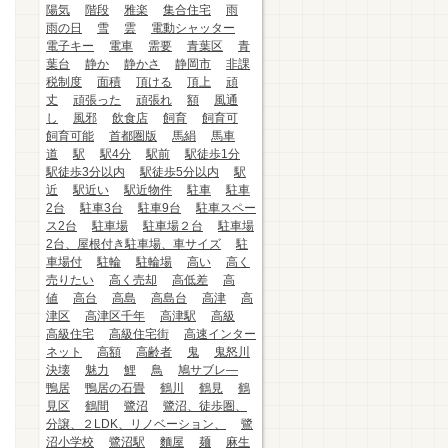
陽気
階段
雅楽
集合住宅
雨
雨の日
雪
雲
電動シャッター
電子キー
電車
需要
青葉区
青
葉台
静か
静かさ
静岡市
非課
税制度
面積
頂ける
頂上
頑
丈
頑張った
頑張れ
額
風通
し
風邪
飲食店
飼育
飼育可
飼育可能
首都圏版
馬絹
馬車
道
駅
駅4分
駅前
駅徒歩1分
駅徒歩3分以内
駅徒歩5分以内
駅
近
駅近い
駅近物件
駐車
駐車
2台
駐車3台
駐車9台
駐車スペー
ス2台
駐車場
駐車場２台
駐車場
2台、屋根付き駐車場、車サイズ
駐
車場付
駐輪
駐輪場
高い
高く
売りたい
高く売却
高低差
高
値
高台
高島
高島台
高津
高
津区
高津区千年
高津駅
高級
高級住宅
高級住宅街
高速インター
ネット
高額
高齢者
鬼
鬼怒川
決壊
魅力
鯉
鳥
鳩サブレ―
鴨居
鴨居の石畳
鶴川
鶴見
鶴
見区
鶴間
鷺沼
鷺沼、徒歩圏、
分譲、２LDK、リノベーション、
鷺
沼小学校
鷺沼駅
麵屋
麺
麻生