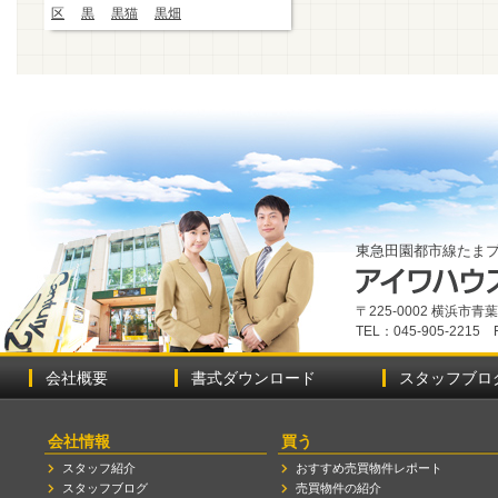
区
黒
黒猫
黒畑
東急田園都市線たま
〒225-0002 横浜市
TEL：045-905-2215 
会社概要
書式ダウンロード
スタッフブロ
会社情報
買う
スタッフ紹介
おすすめ売買物件レポート
スタッフブログ
売買物件の紹介