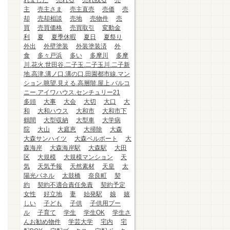
れました
売れる
売れ残る
売
主
売主さま
売主直売
売価
売
却
売却相談
売地
売物件
売
買
売買価格
売買取引
変動金
利
夏
夏季休暇
夏日
夏祭り
外出
外壁塗装
外装塗装済
外
食
多々戸浜
多い
多摩川
多摩
川.花火.世田谷.二子玉.二子玉川.二子新
地.高津.溝ノ口.溝の口.田園都市線.マン
ション.眺望.見える.高層階.屋上.バルコ
ニー.アイワハウス.センチュリー21
多頭
大事
大会
大切
大口
大
和
大和ハウス
大和市
大和市下
鶴間
大型収納
大型車
大学病
院
大山
大庭恵
大掃除
大森
大森サンハイツ
大森ベルポート
大
森海岸
大森海岸駅
大森駅
大田
区
大規模
大規模マンション
天
気
天気予報
天然素材
天皇
太
陽光パネル
太鼓橋
奈良町
契
約
契約不適合責任免責
契約予定
女性
好立地
妻
始発駅
娘
嬉
しい
子ども
子供
子供用プー
ル
子育て
学生
学生OK
学生さ
んお勧め物件
学芸大学
宅内
宅