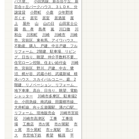
バス便、
小田急線、新百合ケ丘、新
百合ヶ丘パークハウス、３ＬＤＫ、分
譲賃貸
小野町
小鹿
少年野球
尽くす
居宅
居室
居酒屋
屋
上
屋外
山
山の日
山田富士公
園
島 孝
島孝
嵐
川口徹
川
和台
川和町
川崎
川崎市
川崎
市、宮前区、東有馬、アイワハウス、
不動産、購入、戸建、中古戸建、フル
リフォーム、2階建、駐車場、リビン
グ、日当り、眺望、仲介手数料不要、
住宅ローン控除、住まい給付金
川崎
市、宮前区、野川、戸建、中古、鷺
沼、梶が谷、武蔵小杉、武蔵新城、積
水ハウス、スカイバルコニー、庭、2
階建、リノベーション、リフォーム、
地下車庫、高台、日当り、眺望、電動
シャッター
川崎市多摩区、駐車場2
台、小田急線、南武線、田園都市線、
大井町線、向ヶ丘遊園駅、溝の口駅、
リフォーム、現地販売会
川崎市宮前
区
川崎市高津区
工事
工事現
場
工務店
市が尾
市が尾駅
市
ヶ尾
市ケ尾町
市ヶ尾駅
市バ
ス
市営地下鉄
希望
幅員
平