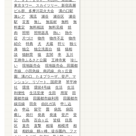
ィ、９１．２６㎡、４LDK、角部屋、
東京タワー、スカイツリー、新宿高層
ビル群、多摩川花火大会
溝の口駅
激レア
濁流
瀬谷
瀬谷区
瀬谷
駅
災害
無し
無垢材
無料
無
料査定
無料相談
無料見積
焼
肉
照明
照明器具
熱い
熱中
症
片づけ
物件
物件不足
物件
紹介
特典
犬
犬蔵
狩り
独り
身
独立
独立洗面台
猫
猫相
談
猫飼育
猿
玄関
率
玉川
王禅寺ふるさと公園
王禅寺東
珍し
い
現地販売会
現地販売会、田園都
市線、小田急線、南武線、向ヶ丘遊
園、溝の口、たまプラーザ、登戸、マ
ンション、リゾート、国府津
琴平神
社
環境
環状4号線
生活
生活
利便性
生活至便
生田
用賀
田
園都市線
田園都市線利用
田園都市
線沿線
田奈
由比ガ浜
申し込
み
申込
留守
畳
病気
病院
癒し
発行
発表
発達
登戸
登
記
白鳥
百合ヶ丘
皆様
目黒
区
直売
直撃
相場
相模湾
相
談
相鉄線、鶴ヶ峰、徒歩圏内、ファ