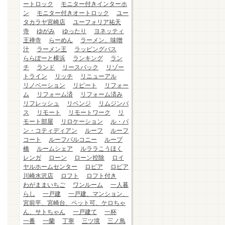
ートロック
モニター付きインターホ
ン
モニター付きオートロック
ユー
タカラヤ宮崎店
ユーフォリア祐天
寺
ゆがみ
ゆったり
ヨネッティ
王禅寺
らーめん
ラーメン、味噌
汁
ラーメン王
ラッピングバス
ららぽーと横浜
ランキング
ラン
チ
ランド
リースバック
リゾー
トライン
リッチ
リニューアル
リノベーション
リピート
リフォー
ム
リフォーム済
リフォーム済み
リフレッシュ
リベンジ
リムジンバ
ス
リモート
リモートワーク
リ
モート部屋
リロケーション
ル・パ
ン・コティディアン
ルーフ
ルーフ
コート
ルーフバルコニー
ループ
橋
ルームシェア
ルララこうほく
レンガ
ローン
ローン控除
ロイ
ヤルホームセンター
ロピア
ロピア
川崎水沢店
ロフト
ロフト付き
わがままいちご
ワンルーム
一人暮
らし
一戸建
一戸建、マンション、
宮前平、宮崎台、ペット可、ケロちゃ
ん、サトちゃん
一戸建て
一杯
一番
一蘭
丁寧
三ツ境
三ノ鳥