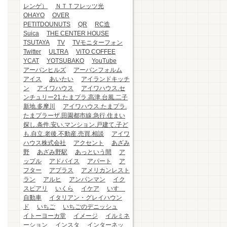
レンゲ）
ＮＴＴフレッツ光
OHAYO
OVER
PETITDOUNUTS
QR
RC造
Suica
THE CENTER HOUSE
TSUTAYA
TV
TVモニターフォン
Twitter
ULTRA
ViTO COFFEE
YCAT
YOTSUBAKO
YouTube
アーバンヒルズ
アーバンフォルム
アイス
あいたい
アイランドキッチ
ン
アイワハウス
アイワハウス.セ
ンチュリー21.たまプラ.高津.台風.二子
新地.多摩川
アイワハウス.たまプラ.
たまプラーザ.田園都市線.急行.住まい
探し.条件.安い.マンション.戸建て.子ど
も.自立.老後.不動産.売買.相談
アイワ
ハウス株式会社
アクセント
あざみ
野
あざみ野駅
あっという間
ア
ップル
アドバイス
アパート
ア
フター
アプラス
アメリカンレスト
ラン
アルヒ
アンパンマン
イク
スピアリ
いくら
イケア
いすゞ
自動車
イタリアン・グレイハウン
ド
いちご
いちごのデニッシュ
イトーヨーカ堂
イメージ
イルミネ
ーション
インスタ
インターネッ