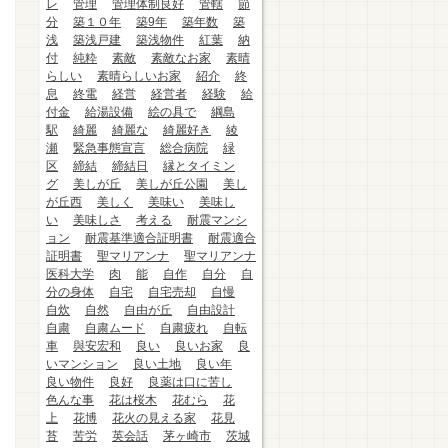
レ
管理
管理体制良好
管轄
節
分
築１０年
築9年
築年数
築
浅
築浅戸建
築浅物件
紅葉
納
付
純粋
素敵
素敵なお家
素晴
らしい
素晴らしいお家
紹介
終
息
終電
経営
経営者
経験
給
付金
給湯設備
絵の具で
綱島
駅
綺麗
綺麗な
綺麗好き
綾
瀬
緊急事態宣言
総合病院
緑
区
締結
締結日
縁とタイミン
グ
美しが丘
美しが丘公園
美し
が丘西
美しく
美味い
美味し
い
美味しさ
考える
耐震マンシ
ョン
耐震基準適合証明書
耐震適合
証明書
聖マリアンナ
聖マリアンナ
医科大学
肉
能
自作
自分
自
分の身体
自宅
自宅売却
自慢
自炊
自然
自由が丘
自由設計
自粛
自粛ムード
自粛疲れ
自転
車
與安宏和
良い
良いお家
良
いマンション
良い土地
良い年
良い物件
良好
良薬は口に苦し
色んな事
花は桜木
花むら
花
上
花博
花火の見える家
花見
苔
苦労
英会話
茅ヶ崎市
茨城