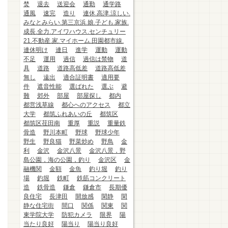
焚
退去
送迎会
通勤
通学路
通風
速完
造り
連休.高津.涼しい.
みなとみらい.第三京浜.娘.子ども.家族.
成長.全力.アイワハウス.センチュリー
21.不動産.家.マイホーム.田園都市線.
連休明け
連日
進学
運動
運動
不足
運用
過信
過信は禁物
道
具
道路
道路高低差
道路高低差
無し
遠出
適合証明書
適用要
件
遮音性能
選ばれた
選ぶ
避
難
郊外
部屋
部屋探し
都内
都営浅草線
都心へのアクセス
都立
大学
都筑ふれあいの丘
都筑区
都筑区荏田南
重厚
重説
重量鉄
骨造
野川本町
野球
野球少年
野生
野良猫
野菜炒め
野鳥
金
利
金沢
金沢八景
金沢八景，野
島公園，海の公園，釣り
金沢区
金
融機関
金額
金魚
釣り堀
釣り
場
釣堀
鉄町
鉄筋コンクリート
造
鉄骨造
鎌倉
鎌倉市
長期優
良住宅
長津田
開放感
閑静
閑
静な住宅街
間口
関係
関東
関
東学院大学
防犯カメラ
限界
陽
当たり良好
陽当り
陽当り良好