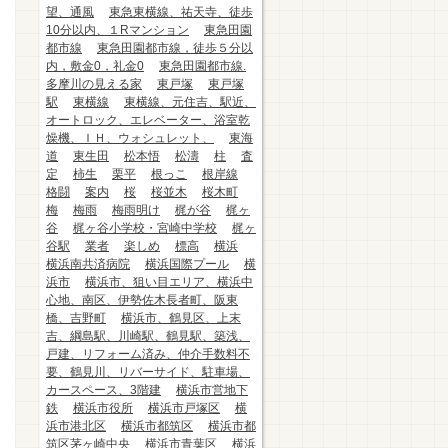
望、通風
東急東横線、祐天寺、徒歩
10分以内、１Rマンション
東急田園
都市線
東急田園都市線，徒歩５分以
内，敷金0，礼金0
東急田園都市線.
多摩川の見える家
東戸塚
東戸塚
駅
東横線
東横線、元住吉、駅近、
オートロック、エレベーター、浴室乾
燥機、ＩＨ、ウォシュレット、
東海
道
東生田
松本悟
松濤
柱
査
定
柿生
栗平
根っこ
根岸線
格闘
案内
桜
桜並木
桜木町
梅
梅雨
梅雨明け
梶が谷
梶ヶ
谷
梶ヶ谷小学校・宮崎中学校
梶ヶ
谷駅
業者
楽しめ
標高
横浜
横浜南共済病院
横浜国際プール
横
浜市
横浜市、狙い目エリア、横浜中
心地、南区、伊勢佐木長者町、阪東
橋、吉野町
横浜市、鶴見区、上末
吉、綱島駅、川崎駅、鶴見駅、築浅、
戸建、リフォーム済み、仲介手数料不
要、鶴見川、リバーサイド、駐車場、
カースペース、3階建
横浜市営地下
鉄
横浜市役所
横浜市戸塚区
横
浜市港北区
横浜市都筑区
横浜市都
筑区茅ヶ崎中央
横浜市青葉区
横浜