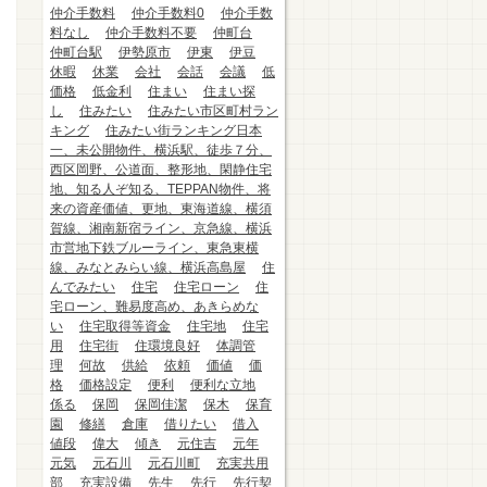
仲介手数料
仲介手数料0
仲介手数
料なし
仲介手数料不要
仲町台
仲町台駅
伊勢原市
伊東
伊豆
休暇
休業
会社
会話
会議
低
価格
低金利
住まい
住まい探
し
住みたい
住みたい市区町村ラン
キング
住みたい街ランキング日本
一、未公開物件、横浜駅、徒歩７分、
西区岡野、公道面、整形地、閑静住宅
地、知る人ぞ知る、TEPPAN物件、将
来の資産価値、更地、東海道線、横須
賀線、湘南新宿ライン、京急線、横浜
市営地下鉄ブルーライン、東急東横
線、みなとみらい線、横浜高島屋
住
んでみたい
住宅
住宅ローン
住
宅ローン、難易度高め、あきらめな
い
住宅取得等資金
住宅地
住宅
用
住宅街
住環境良好
体調管
理
何故
供給
依頼
価値
価
格
価格設定
便利
便利な立地
係る
保岡
保岡佳潔
保木
保育
園
修繕
倉庫
借りたい
借入
値段
偉大
傾き
元住吉
元年
元気
元石川
元石川町
充実共用
部
充実設備
先生
先行
先行契