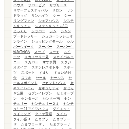
さくらんぼ
さくら祭り
ザセンター
ハウス
サバービア
サブリース
サマーフェスティバル
サロン
サン
ドラッグ
サンハイツ
シー
シー
リングファン
シェアハウス
システ
ムキッチン
システムキッチン3口
じっくり
ジッパー
ジム
シャン
プードレッサー
シュガーラッシュオ
ンライン
ショッピングモール
シル
バーウイーク
スーパー
スーパー生
鮮館TAIGA
スープ
スーモ
スイ
ーツ
スカイツリー見
スカイバルコ
ニー
スカパー
すすき野
スタジ
オタイプ
ステンレスボトル
スポー
ツ
スポット
すまい
すまい給付
金
スマホ
セール
セールス
セ
ールスポイント
セカンドハウス
セ
キスイハイム
セキュリティ
せせら
ぎ公園
セブンイレブン
セミオープ
ン
センター北
センター南
セン
チュリー
センチュリー２１
センチ
ュリー21アイワハウス
ダイエット
タイミング
タイヤ置場
タイル
タイル張り
たまプラ
たまプラー
ザ
たまプラーザ，
たまプラーザ，