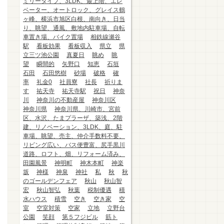
ミリータイプ、3LDK、最上階、エレ
ベーター、オートロック、グレイス鶴
ヶ峰、横浜市旭区白根、南向き、日当
り、眺望、通風、敷地内駐車場、自転
車置き場、バイク置場
相鉄線瀬谷
駅
看板効果
看板収入
県立
県
立三ツ池公園
真夏日
眺め
眺
望
瞬間的
矢野口
知恵
石垣
石田
石田悠樹
砂場
破格
確
率
礼金0
社員寮
社長
祈りま
す
祐天寺
祐天寺駅
祝日
神奈
川
神奈川の不動産屋
神奈川区
神奈川県
神奈川県、川崎市、宮前
区、水沢、たまプラーザ、築浅、2階
建、リノベーション、3LDK、庭、駐
車場、眺望、売主、仲介手数料不要、
リビング広い、バス便豊富、尻手黒川
道路、ロフト、畑、リフォーム済み、
田園風景
神明町
神木本町
神楽
坂
神様
神泉
神社
私
秋
秋
のゴールデンフェア
秋山
秋山智
宏
秋山智弘
秋葉
税制優遇
積
水ハウス
積雪
空き
空き家
空
室
空室対策
空家
立地
立野台
公園
笑顔
第５フジビル
筋ト