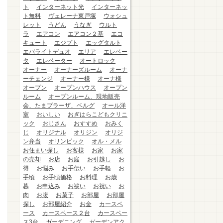
ト
インターネット光
インターネッ
ト無料
ヴェレーナ東戸塚
ウォシュ
レット
うどん
うなぎ
ウルト
ラ
エアコン
エアコン２基
エコ
キュート
エジプト
エッグタルト
エバライトデュオ
エリア
エレベー
タ
エレベーター
オートロック
オーナー
オーナーズルーム
オーナ
ーチェンジ
オーナー様
オーナ様
オープン
オープンハウス
オープン
ルーム
オープンルーム、現地販売
会、たまプラーザ、ベルグ
オール洋
室
おいしい
おぎはらこどもクリニ
ック
おじさん
おすすめ
おみく
じ
オリジナル
オリジン
オリジ
ン弁当
オリンピック
オル・メル
お住まい探し
お客様
お家
お家
の売却
お店
お庭
お引越し
お
得
お悩み
お手伝い
お手軽
お
手頃
お手頃価格
お料理
お歳
暮
お申込み
お祓い
お祝い
お
肉
お腹
お菓子
お部屋
お部屋
探し
お部屋紹介
お金
カースペ
ース
カースペース２台
カースペー
ス3台
ガーデニング
ガーデンアク