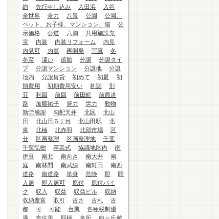
約
先行申し込み
入田浜
入谷
全世界
全力
八景
公園
公園、
ペット、お子様、マンション、猫
公
示価格
公道
六浦
共用施設充
実
内装
内装リフォーム
内見
内見可
内覧
再開発
写真
冬
冬至
凄い
函館
分譲
分譲タイ
プ
分譲マンション
分譲地
分譲
地内
分譲賃貸
初めて
初夏
初
期費用
初期費用安い
初詣
別
荘
利回
前回
前田町
前面道
路
加藤祐子
努力
労力
動物
勤労感謝
勾配天井
北区
北山
田
北山田６丁目
北山田駅
北
東
北極
北赤羽
北部市場
区
分
区画整理
区画整理地
千葉
千葉弘樹
卒業式
協議地区内
南
伊豆
南北
南向き
南大井
南
庭
南林間
南武線
南町田
南西
道路
南道路
単身
危険
即
即
入居
即入居可
原付
原付バイ
ク
収入
収益
収益ビル
収納
収納豊富
取引
古さ
古札
古
都
可
可能
台風
各種税制優
遇
吉佐美
同棲
名所
向ヶ丘遊