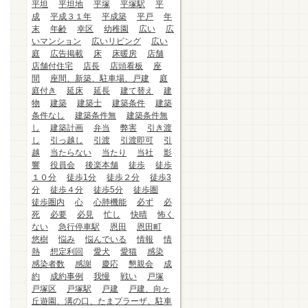
平坦
平坦地
平塚
平塚駅
平
成
平成３１年
平成築
平戸
年
末
年齢
幸区
幼稚園
広い
広
いマンション
広いリビング
広い
庭
広告掲載
床
床暖房
店舗
店舗付住宅
店長
店頭看板
座
間
座間、新築、駐車場、戸建
庭
庭付き
延床
延長
建て替え
建
物
建築
建築士
建築条件
建築
条件なし
建築条件無
建築条件無
し
建築計画
弁当
弊害
引き渡
し
引っ越し
引渡
引渡即可
引
越
当たらない
当たり
当社
影
響
役員会
後楽本舗
徒歩
徒歩
１０分
徒歩1分
徒歩２分
徒歩3
分
徒歩４分
徒歩5分
徒歩圏
徒歩圏内
心
心肺機能
必ず
必
死
必要
必見
忙し
快晴
怖く
ない
急行停車駅
恩田
恩田町
悠樹
悩み
悩んでいる
情報
情
熱
想定利回
愛犬
愛猫
感染
感染者数
感謝
慶応
懇親会
成
約
成約事例
我慢
戦い
戸塚
戸塚区
戸塚駅
戸建
戸建、向ヶ
丘遊園、溝の口、たまプラーザ、駐車