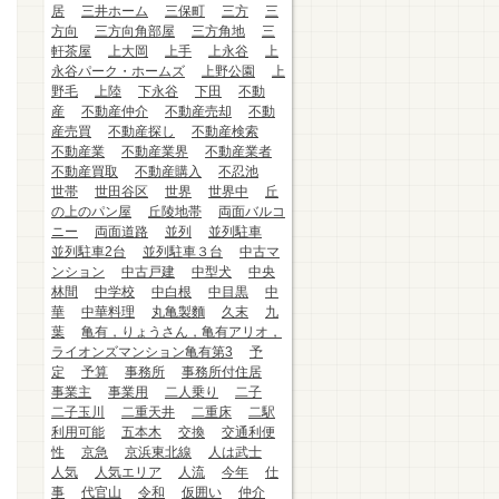
居
三井ホーム
三保町
三方
三
方向
三方向角部屋
三方角地
三
軒茶屋
上大岡
上手
上永谷
上
永谷パーク・ホームズ
上野公園
上
野毛
上陸
下永谷
下田
不動
産
不動産仲介
不動産売却
不動
産売買
不動産探し
不動産検索
不動産業
不動産業界
不動産業者
不動産買取
不動産購入
不忍池
世帯
世田谷区
世界
世界中
丘
の上のパン屋
丘陵地帯
両面バルコ
ニー
両面道路
並列
並列駐車
並列駐車2台
並列駐車３台
中古マ
ンション
中古戸建
中型犬
中央
林間
中学校
中白根
中目黒
中
華
中華料理
丸亀製麵
久末
九
葉
亀有，りょうさん，亀有アリオ，
ライオンズマンション亀有第3
予
定
予算
事務所
事務所付住居
事業主
事業用
二人乗り
二子
二子玉川
二重天井
二重床
二駅
利用可能
五本木
交換
交通利便
性
京急
京浜東北線
人は武士
人気
人気エリア
人流
今年
仕
事
代官山
令和
仮囲い
仲介