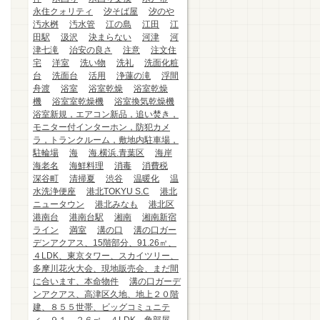
永住クォリティ
汐そば屋
汐のや
汚水桝
汚水管
江の島
江田
江
田駅
汲沢
決まらない
河津
河
津七滝
治安の良さ
注意
注文住
宅
洋室
洗い物
洗礼
洗面化粧
台
洗面台
活用
浄蓮の滝
浮間
舟渡
浴室
浴室乾燥
浴室乾燥
機
浴室室乾燥機
浴室換気乾燥機
浴室新規，エアコン新品，追い焚き，
モニター付インターホン，防犯カメ
ラ，トランクルーム，敷地内駐車場，
駐輪場
海
海.横浜.青葉区
海岸
海老名
海鮮料理
消毒
消費税
深谷町
清掃夏
渋谷
温暖化
温
水洗浄便座
港北TOKYU S.C
港北
ニュータウン
港北みなも
港北区
港南台
港南台駅
湘南
湘南新宿
ライン
満室
溝の口
溝の口ガー
デンアクアス、15階部分、91.26㎡、
４LDK、東京タワー、スカイツリー、
多摩川花火大会、現地販売会、まだ間
に合います、本命物件
溝の口ガーデ
ンアクアス、高津区久地、地上２０階
建、８５５世帯、ビッグコミュニテ