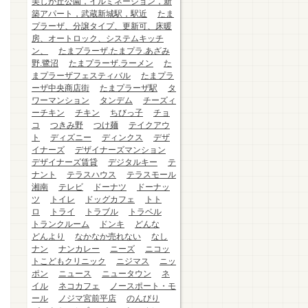
美しが丘公園，イルミネーション，新
築アパート，武蔵新城駅，駅近
たま
プラーザ、分譲タイプ、更新可、床暖
房、オートロック、システムキッチ
ン、
たまプラーザ.たまプラ.あざみ
野.鷺沼
たまプラーザ.ラーメン
た
まプラーザフェスティバル
たまプラ
ーザ中央商店街
たまプラーザ駅
タ
ワーマンション
タンデム
チーズィ
ーチキン
チキン
ちびっ子
チョ
コ
つきみ野
つけ麺
テイクアウ
ト
ディズニー
ディンクス
デザ
イナーズ
デザイナーズマンション
デザイナーズ賃貸
デジタルキー
テ
ナント
テラスハウス
テラスモール
湘南
テレビ
ドーナツ
ドーナッ
ツ
トイレ
ドッグカフェ
トト
ロ
トライ
トラブル
トラベル
トランクルーム
ドンキ
どんな
どんより
なかなか売れない
なし
ナン
ナンカレー
ニーズ
ニコッ
トこどもクリニック
ニジマス
ニッ
ポン
ニュース
ニュータウン
ネ
イル
ネコカフェ
ノースポート・モ
ール
ノジマ宮前平店
のんびり