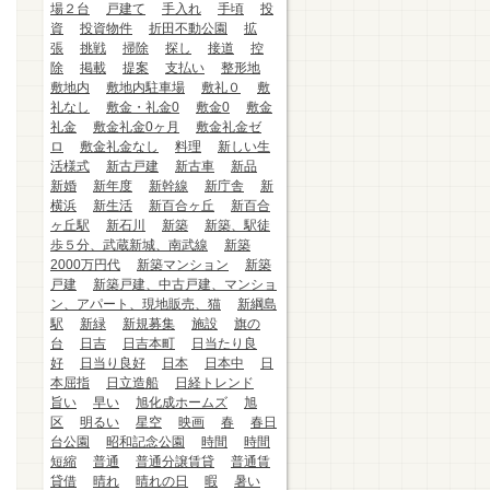
場２台
戸建て
手入れ
手頃
投
資
投資物件
折田不動公園
拡
張
挑戦
掃除
探し
接道
控
除
掲載
提案
支払い
整形地
敷地内
敷地内駐車場
敷礼０
敷
礼なし
敷金・礼金0
敷金0
敷金
礼金
敷金礼金0ヶ月
敷金礼金ゼ
ロ
敷金礼金なし
料理
新しい生
活様式
新古戸建
新古車
新品
新婚
新年度
新幹線
新庁舎
新
横浜
新生活
新百合ヶ丘
新百合
ヶ丘駅
新石川
新築
新築、駅徒
歩５分、武蔵新城、南武線
新築
2000万円代
新築マンション
新築
戸建
新築戸建、中古戸建、マンショ
ン、アパート、現地販売、猫
新綱島
駅
新緑
新規募集
施設
旗の
台
日吉
日吉本町
日当たり良
好
日当り良好
日本
日本中
日
本屈指
日立造船
日経トレンド
旨い
早い
旭化成ホームズ
旭
区
明るい
星空
映画
春
春日
台公園
昭和記念公園
時間
時間
短縮
普通
普通分譲賃貸
普通賃
貸借
晴れ
晴れの日
暇
暑い