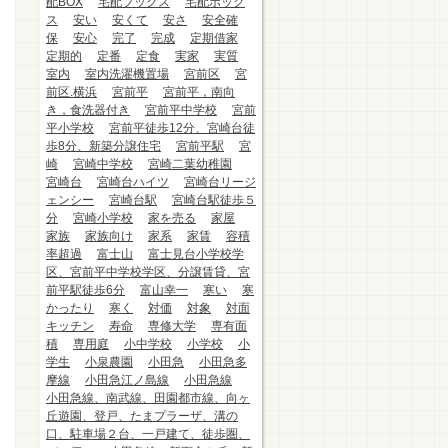
配BOX
宅配ブックス
宅配ボック
ス
安い
安くて
安さ
安全確
保
安心
完了
完成
定期借家
定期的
定番
定食
実家
実質
室内
室内洗濯機置場
宮前区
宮
前区.横浜
宮前平
宮前平，南向
き，食洗器付き
宮前平中学校
宮前
平小学校
宮前平徒歩12分、宮崎台徒
歩8分、新築分譲住宅
宮前平駅
宮
崎
宮崎中学校
宮崎二葉幼稚園
宮崎台
宮崎台ハイツ
宮崎台リージ
ェンシー
宮崎台駅
宮崎台駅徒歩５
分
宮崎小学校
家を売る
家屋
家族
家族向け
家系
家賃
容積
率超過
富士山
富士見台小学校学
区、宮前平中学校学区、分譲賃貸、宮
前平駅徒歩6分
富山幸一
寒い
寒
かったり
寒く
対価
対象
対面
キッチン
寿命
専修大学
専有面
積
専用庭
小中学校
小学校
小
学生
小泉農園
小田急
小田急多
摩線
小田急江ノ島線
小田急線
小田急線、南武線、田園都市線、向ヶ
丘遊園、登戸、たまプラーザ、溝の
口、駐車場２台、一戸建て、徒歩圏、