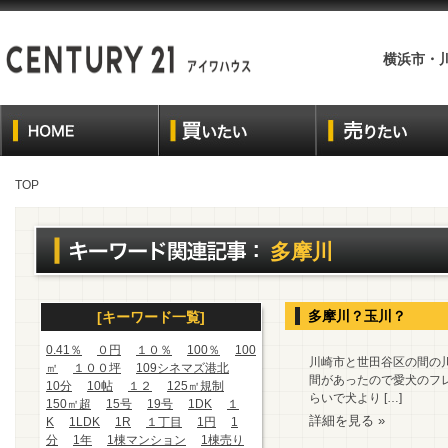
横浜市・
TOP
多摩川
多摩川？玉川？
[キーワード一覧]
0.41％
０円
１０％
100％
100
川崎市と世田谷区の間の
㎡
１００坪
109シネマズ港北
間があったので愛犬のフ
10分
10帖
１２
125㎡規制
らいで犬より […]
150㎡超
15号
19号
1DK
１
詳細を見る »
K
1LDK
1R
１丁目
1円
1
分
1年
1棟マンション
1棟売り