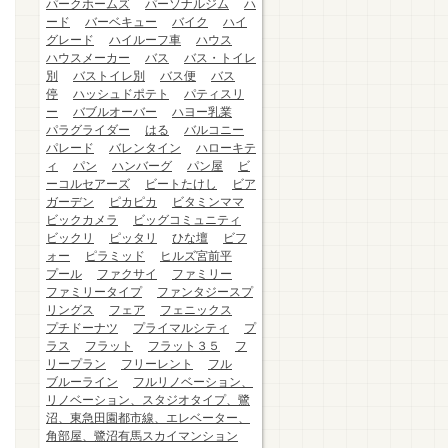
パークホームズ
パーソナルジム
ハ
ード
バーベキュー
バイク
ハイ
グレード
ハイルーフ車
ハウス
ハウスメーカー
バス
バス・トイレ
別
バストイレ別
バス便
バス
停
ハッシュドポテト
パティスリ
ー
バブルオーバー
ハヨー乳業
パラグライダー
はる
バルコニー
パレード
バレンタイン
ハローキテ
ィ
パン
ハンバーグ
パン屋
ビ
ーコルセアーズ
ビートたけし
ビア
ガーデン
ピカピカ
ビタミンママ
ビックカメラ
ビッグコミュニティ
ビックリ
ピッタリ
ひな壇
ビフ
ォー
ピラミッド
ヒルズ宮前平
プール
ファクサイ
ファミリー
ファミリータイプ
ファンタジースプ
リングス
フェア
フェニックス
プチドーナツ
プライマルシティ
プ
ラス
フラット
フラット３５
フ
リープラン
フリーレント
フル
ブルーライン
フルリノベーション、
リノベーション、スタジオタイプ、鷺
沼、東急田園都市線、エレベーター、
角部屋、鷺沼有馬スカイマンション