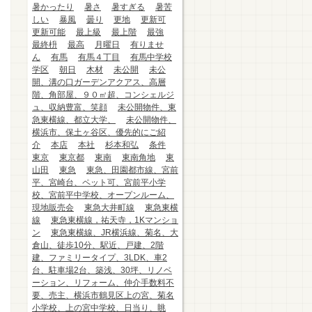
暑かったり
暑さ
暑すぎる
暑苦
しい
暴風
曇り
更地
更新可
更新可能
最上級
最上階
最強
最終枡
最高
月曜日
有りませ
ん
有馬
有馬４丁目
有馬中学校
学区
朝日
木材
未公開
未公
開、溝の口ガーデンアクアス、高層
階、角部屋、９０㎡超、コンシェルジ
ュ、収納豊富、笑顔
未公開物件、東
急東横線、都立大学、
未公開物件、
横浜市、保土ヶ谷区、優先的にご紹
介
本店
本社
杉本和弘
条件
東京
東京都
東南
東南角地
東
山田
東急
東急、田園都市線、宮前
平、宮崎台、ペット可、宮前平小学
校、宮前平中学校、オープンルーム、
現地販売会
東急大井町線
東急東横
線
東急東横線，祐天寺，1Kマンショ
ン
東急東横線、JR横浜線、菊名、大
倉山、徒歩10分、駅近、戸建、2階
建、ファミリータイプ、3LDK、車2
台、駐車場2台、築浅、30坪、リノベ
ーション、リフォーム、仲介手数料不
要、売主、横浜市鶴見区上の宮、菊名
小学校、上の宮中学校、日当り、眺