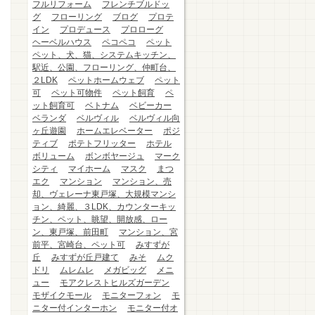
フルリフォーム
フレンチブルドッ
グ
フローリング
ブログ
プロテ
イン
プロデュース
プロローグ
ヘーベルハウス
ペコペコ
ペット
ペット、犬、猫、システムキッチン、
駅近、公園、フローリング、仲町台、
２LDK
ペットホームウェブ
ペット
可
ペット可物件
ペット飼育
ペ
ット飼育可
ベトナム
ベビーカー
ベランダ
ベルヴィル
ベルヴィル向
ヶ丘遊園
ホームエレベーター
ポジ
ティブ
ポテトフリッター
ホテル
ボリューム
ボンボヤージュ
マーク
シティ
マイホーム
マスク
まつ
エク
マンション
マンション、売
却、ヴェレーナ東戸塚、大規模マンシ
ョン、綺麗、３LDK、カウンターキッ
チン、ペット、眺望、開放感、ロー
ン、東戸塚、前田町
マンション、宮
前平、宮崎台、ペット可
みすずが
丘
みすずが丘戸建て
みそ
ムク
ドリ
ムレムレ
メガビッグ
メニ
ュー
モアクレストヒルズガーデン
モザイクモール
モニターフォン
モ
ニター付インターホン
モニター付オ