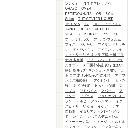
レンゲ）
ＮＴＴフレッツ光
OHAYO
OVER
PETITDOUNUTS
QR
RC造
Suica
THE CENTER HOUSE
TSUTAYA
TV
TVモニターフォン
Twitter
ULTRA
ViTO COFFEE
YCAT
YOTSUBAKO
YouTube
アーバンヒルズ
アーバンフォルム
アイス
あいたい
アイランドキッチ
ン
アイワハウス
アイワハウス.セ
ンチュリー21.たまプラ.高津.台風.二子
新地.多摩川
アイワハウス.たまプラ.
たまプラーザ.田園都市線.急行.住まい
探し.条件.安い.マンション.戸建て.子ど
も.自立.老後.不動産.売買.相談
アイワ
ハウス株式会社
アクセント
あざみ
野
あざみ野駅
あっという間
ア
ップル
アドバイス
アパート
ア
フター
アプラス
アメリカンレスト
ラン
アルヒ
アンパンマン
イク
スピアリ
いくら
イケア
いすゞ
自動車
イタリアン・グレイハウン
ド
いちご
いちごのデニッシュ
イトーヨーカ堂
イメージ
イルミネ
ーション
インスタ
インターネッ