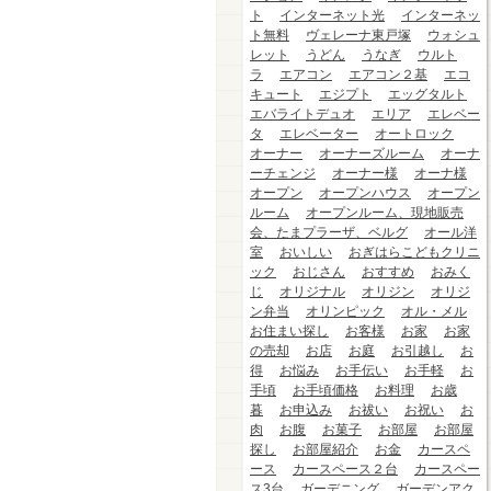
ト
インターネット光
インターネッ
ト無料
ヴェレーナ東戸塚
ウォシュ
レット
うどん
うなぎ
ウルト
ラ
エアコン
エアコン２基
エコ
キュート
エジプト
エッグタルト
エバライトデュオ
エリア
エレベー
タ
エレベーター
オートロック
オーナー
オーナーズルーム
オーナ
ーチェンジ
オーナー様
オーナ様
オープン
オープンハウス
オープン
ルーム
オープンルーム、現地販売
会、たまプラーザ、ベルグ
オール洋
室
おいしい
おぎはらこどもクリニ
ック
おじさん
おすすめ
おみく
じ
オリジナル
オリジン
オリジ
ン弁当
オリンピック
オル・メル
お住まい探し
お客様
お家
お家
の売却
お店
お庭
お引越し
お
得
お悩み
お手伝い
お手軽
お
手頃
お手頃価格
お料理
お歳
暮
お申込み
お祓い
お祝い
お
肉
お腹
お菓子
お部屋
お部屋
探し
お部屋紹介
お金
カースペ
ース
カースペース２台
カースペー
ス3台
ガーデニング
ガーデンアク