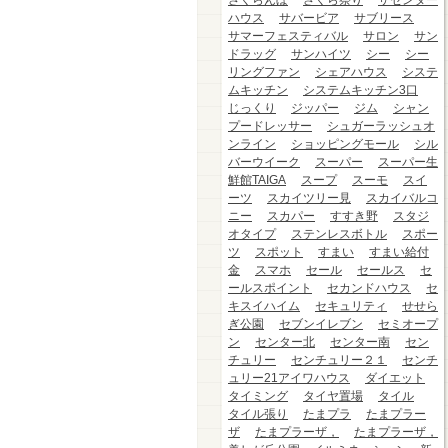
さくらんぼ
さくら祭り
ザセンター
ハウス
サバービア
サブリース
サマーフェスティバル
サロン
サン
ドラッグ
サンハイツ
シー
シー
リングファン
シェアハウス
システ
ムキッチン
システムキッチン3口
じっくり
ジッパー
ジム
シャン
プードレッサー
シュガーラッシュオ
ンライン
ショッピングモール
シル
バーウイーク
スーパー
スーパー生
鮮館TAIGA
スープ
スーモ
スイ
ーツ
スカイツリー見
スカイバルコ
ニー
スカパー
すすき野
スタジ
オタイプ
ステンレスボトル
スポー
ツ
スポット
すまい
すまい給付
金
スマホ
セール
セールス
セ
ールスポイント
セカンドハウス
セ
キスイハイム
セキュリティ
せせら
ぎ公園
セブンイレブン
セミオープ
ン
センター北
センター南
セン
チュリー
センチュリー２１
センチ
ュリー21アイワハウス
ダイエット
タイミング
タイヤ置場
タイル
タイル張り
たまプラ
たまプラー
ザ
たまプラーザ，
たまプラーザ，