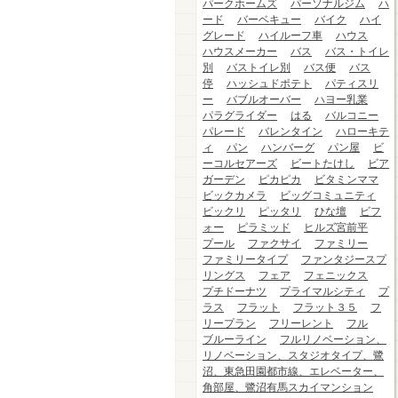
パークホームズ
パーソナルジム
ハ
ード
バーベキュー
バイク
ハイ
グレード
ハイルーフ車
ハウス
ハウスメーカー
バス
バス・トイレ
別
バストイレ別
バス便
バス
停
ハッシュドポテト
パティスリ
ー
バブルオーバー
ハヨー乳業
パラグライダー
はる
バルコニー
パレード
バレンタイン
ハローキテ
ィ
パン
ハンバーグ
パン屋
ビ
ーコルセアーズ
ビートたけし
ビア
ガーデン
ピカピカ
ビタミンママ
ビックカメラ
ビッグコミュニティ
ビックリ
ピッタリ
ひな壇
ビフ
ォー
ピラミッド
ヒルズ宮前平
プール
ファクサイ
ファミリー
ファミリータイプ
ファンタジースプ
リングス
フェア
フェニックス
プチドーナツ
プライマルシティ
プ
ラス
フラット
フラット３５
フ
リープラン
フリーレント
フル
ブルーライン
フルリノベーション、
リノベーション、スタジオタイプ、鷺
沼、東急田園都市線、エレベーター、
角部屋、鷺沼有馬スカイマンション