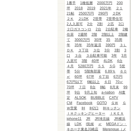
1番手
1種低層
2000万円
200
坪
2018
2019
2021年
２１
21帖
2500万円
290円
２DK
２Ｋ
２LDK
2世帯
2世帯住宅
2人入居可
2分
2割
２匹
2口
２口ガスコンロ
2台
2台駐車
2種
住居
2週間
2階
2階以上
2階建
て
3000万円
30坪
35
35周
年
35年
35年返済
390円
３Ｌ
ＤＫ
３丁目
３位
3分
3割
3
口
３台
３台駐車可能
3年
3月
入居可
3階
40坪
4LDK
4台
４月
5280万円
５５
５G
5世
帯
5分
5階角部屋
6.89％
６０
㎡
60坪
67坪
６丁目
6万円
6万円以下
6帖以上
６日
70㎡
70坪
７日
8台
8帖
8月末
99
坪
9台
9月上旬
a-nation
AI査
定
ALSOK
BUBBLE
CATV
CM
Facebook
GOTO
ＧＷ
Ｇ
Ｗ営業
IH
IH2口
IHキッチン
ＩＨクッキングヒーター
ＩＫＥＡ
iphone11
JR
JR埼京線
JR横浜
線
LDK
l気候
㎡
MEGAドン・
キホーテ東名川崎店
Merengue（メ