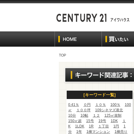
TOP
[キーワード一覧]
0.41％
０円
１０％
100％
100
㎡
１００坪
109シネマズ港北
10分
10帖
１２
125㎡規制
150㎡超
15号
19号
1DK
１
K
1LDK
1R
１丁目
1円
1
分
1年
1棟マンション
1棟売り