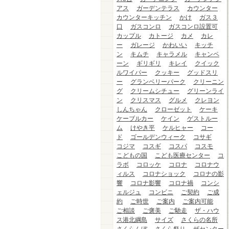
アス
ガーデンテラス
カウンター
カウンターキッチン
かけ
ガス３
口
ガスコンロ
ガスコンロ設置可
カップル
カトージ
カメ
カレ
ー
ガレージ
かわいい
キッチ
ン
キムチ
キャラメル
キャンペ
ーン
ギリギリ
キレイ
クイック
ルワイパー
クッキー
グッドスリ
ー
グランベリーパーク
クリーニン
グ
クリームシチュー
グリーンライ
ン
クリスマス
グルメ
クレヨン
しんちゃん
クローゼット
ケーキ
ケーブルカー
ケイン
ゲストルー
ム
けやき平
ケルヒャー
コー
ド
ゴールデンウィーク
コサギ
コジマ
コスギ
コスパ
コスモ
こどもの国
こども医療センター
コ
ラボ
コロッケ
コロナ
コロナウ
ィルス
コロナショック
コロナの影
響
コロナ影響
コロナ禍
コンシ
ェルジュ
コンビニ
ご契約
ご成
約
ご時世
ご案内
ご案内可能
ご相談
ご褒美
ご馳走
ザ・ハウ
ス港北綱島
サイズ
さくらの名所