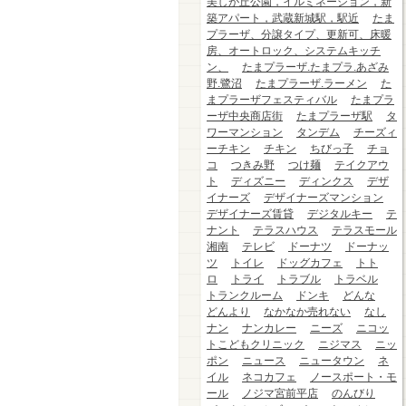
美しが丘公園，イルミネーション，新
築アパート，武蔵新城駅，駅近
たま
プラーザ、分譲タイプ、更新可、床暖
房、オートロック、システムキッチ
ン、
たまプラーザ.たまプラ.あざみ
野.鷺沼
たまプラーザ.ラーメン
た
まプラーザフェスティバル
たまプラ
ーザ中央商店街
たまプラーザ駅
タ
ワーマンション
タンデム
チーズィ
ーチキン
チキン
ちびっ子
チョ
コ
つきみ野
つけ麺
テイクアウ
ト
ディズニー
ディンクス
デザ
イナーズ
デザイナーズマンション
デザイナーズ賃貸
デジタルキー
テ
ナント
テラスハウス
テラスモール
湘南
テレビ
ドーナツ
ドーナッ
ツ
トイレ
ドッグカフェ
トト
ロ
トライ
トラブル
トラベル
トランクルーム
ドンキ
どんな
どんより
なかなか売れない
なし
ナン
ナンカレー
ニーズ
ニコッ
トこどもクリニック
ニジマス
ニッ
ポン
ニュース
ニュータウン
ネ
イル
ネコカフェ
ノースポート・モ
ール
ノジマ宮前平店
のんびり