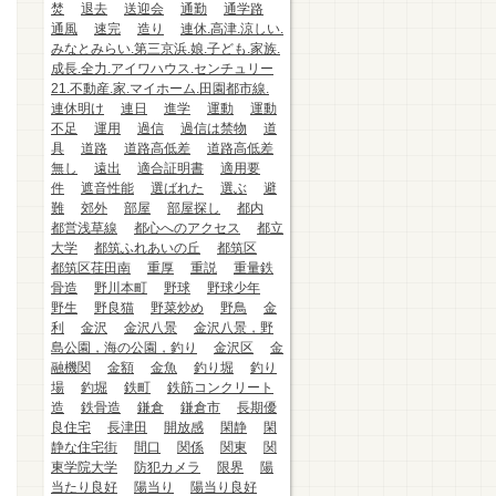
焚
退去
送迎会
通勤
通学路
通風
速完
造り
連休.高津.涼しい.
みなとみらい.第三京浜.娘.子ども.家族.
成長.全力.アイワハウス.センチュリー
21.不動産.家.マイホーム.田園都市線.
連休明け
連日
進学
運動
運動
不足
運用
過信
過信は禁物
道
具
道路
道路高低差
道路高低差
無し
遠出
適合証明書
適用要
件
遮音性能
選ばれた
選ぶ
避
難
郊外
部屋
部屋探し
都内
都営浅草線
都心へのアクセス
都立
大学
都筑ふれあいの丘
都筑区
都筑区荏田南
重厚
重説
重量鉄
骨造
野川本町
野球
野球少年
野生
野良猫
野菜炒め
野鳥
金
利
金沢
金沢八景
金沢八景，野
島公園，海の公園，釣り
金沢区
金
融機関
金額
金魚
釣り堀
釣り
場
釣堀
鉄町
鉄筋コンクリート
造
鉄骨造
鎌倉
鎌倉市
長期優
良住宅
長津田
開放感
閑静
閑
静な住宅街
間口
関係
関東
関
東学院大学
防犯カメラ
限界
陽
当たり良好
陽当り
陽当り良好