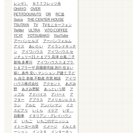
レンゲ）
ＮＴＴフレッツ光
OHAYO
OVER
PETITDOUNUTS
QR
RC造
Suica
THE CENTER HOUSE
TSUTAYA
TV
TVモニターフォン
Twitter
ULTRA
ViTO COFFEE
YCAT
YOTSUBAKO
YouTube
アーバンヒルズ
アーバンフォルム
アイス
あいたい
アイランドキッチ
ン
アイワハウス
アイワハウス.セ
ンチュリー21.たまプラ.高津.台風.二子
新地.多摩川
アイワハウス.たまプラ.
たまプラーザ.田園都市線.急行.住まい
探し.条件.安い.マンション.戸建て.子ど
も.自立.老後.不動産.売買.相談
アイワ
ハウス株式会社
アクセント
あざみ
野
あざみ野駅
あっという間
ア
ップル
アドバイス
アパート
ア
フター
アプラス
アメリカンレスト
ラン
アルヒ
アンパンマン
イク
スピアリ
いくら
イケア
いすゞ
自動車
イタリアン・グレイハウン
ド
いちご
いちごのデニッシュ
イトーヨーカ堂
イメージ
イルミネ
ーション
インスタ
インターネッ