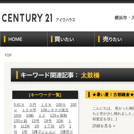
横浜市・
TOP
太鼓橋
★暑い夏！古都鎌倉★
[キーワード一覧]
0.41％
０円
１０％
100％
100
こんにちは。 長かった梅
㎡
１００坪
109シネマズ港北
ちと空が少し晴れました
10分
10帖
１２
125㎡規制
却査定を頂 […]
150㎡超
15号
19号
1DK
１
詳細を見る »
K
1LDK
1R
１丁目
1円
1
分
1年
1棟マンション
1棟売り