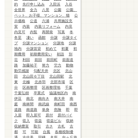
約
先行申し込み
入田浜
入谷
全世界
全力
八景
公園
公園、
ペット、お子様、マンション、猫
公
示価格
公道
六浦
共用施設充
実
内装
内装リフォーム
内見
内見可
内覧
再開発
写真
冬
冬至
凄い
函館
分譲
分譲タイ
プ
分譲マンション
分譲地
分譲
地内
分譲賃貸
初めて
初夏
初
期費用
初期費用安い
初詣
別
荘
利回
前回
前田町
前面道
路
加藤祐子
努力
労力
動物
勤労感謝
勾配天井
北区
北山
田
北山田６丁目
北山田駅
北
東
北極
北赤羽
北部市場
区
分
区画整理
区画整理地
千葉
千葉弘樹
卒業式
協議地区内
南
伊豆
南北
南向き
南大井
南
庭
南林間
南武線
南町田
南西
道路
南道路
単身
危険
即
即
入居
即入居可
原付
原付バイ
ク
収入
収益
収益ビル
収納
収納豊富
取引
古さ
古札
古
都
可
可能
台風
各種税制優
遇
吉佐美
同棲
名所
向ヶ丘遊