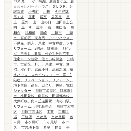
バス便、
小田急線、新百合ケ丘、新
百合ヶ丘パークハウス、３ＬＤＫ、分
譲賃貸
小野町
小鹿
少年野球
尽くす
居宅
居室
居酒屋
屋
上
屋外
山
山の日
山田富士公
園
島 孝
島孝
嵐
川口徹
川
和台
川和町
川崎
川崎市
川崎
市、宮前区、東有馬、アイワハウス、
不動産、購入、戸建、中古戸建、フル
リフォーム、2階建、駐車場、リビン
グ、日当り、眺望、仲介手数料不要、
住宅ローン控除、住まい給付金
川崎
市、宮前区、野川、戸建、中古、鷺
沼、梶が谷、武蔵小杉、武蔵新城、積
水ハウス、スカイバルコニー、庭、2
階建、リノベーション、リフォーム、
地下車庫、高台、日当り、眺望、電動
シャッター
川崎市多摩区、駐車場2
台、小田急線、南武線、田園都市線、
大井町線、向ヶ丘遊園駅、溝の口駅、
リフォーム、現地販売会
川崎市宮前
区
川崎市高津区
工事
工事現
場
工務店
市が尾
市が尾駅
市
ヶ尾
市ケ尾町
市ヶ尾駅
市バ
ス
市営地下鉄
希望
幅員
平