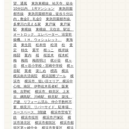
望、通風
東急東横線、祐天寺、徒歩
10分以内、１Rマンション
東急田園
都市線
東急田園都市線，徒歩５分以
内，敷金0，礼金0
東急田園都市線.
多摩川の見える家
東戸塚
東戸塚
駅
東横線
東横線、元住吉、駅近、
オートロック、エレベーター、浴室乾
燥機、ＩＨ、ウォシュレット、
東海
道
東生田
松本悟
松濤
柱
査
定
柿生
栗平
根っこ
根岸線
格闘
案内
桜
桜並木
桜木町
梅
梅雨
梅雨明け
梶が谷
梶ヶ
谷
梶ヶ谷小学校・宮崎中学校
梶ヶ
谷駅
業者
楽しめ
標高
横浜
横浜南共済病院
横浜国際プール
横
浜市
横浜市、狙い目エリア、横浜中
心地、南区、伊勢佐木長者町、阪東
橋、吉野町
横浜市、鶴見区、上末
吉、綱島駅、川崎駅、鶴見駅、築浅、
戸建、リフォーム済み、仲介手数料不
要、鶴見川、リバーサイド、駐車場、
カースペース、3階建
横浜市営地下
鉄
横浜市役所
横浜市戸塚区
横
浜市港北区
横浜市都筑区
横浜市都
筑区茅ヶ崎中央
横浜市青葉区
横浜