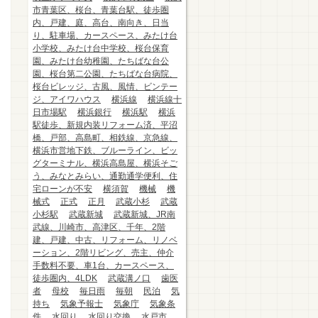
市青葉区、桜台、青葉台駅、徒歩圏
内、戸建、庭、高台、南向き、日当
り、駐車場、カースペース、みたけ台
小学校、みたけ台中学校、桜台保育
園、みたけ台幼稚園、たちばな台公
園、桜台第二公園、たちばな台病院、
桜台ビレッジ、古風、風情、ビンテー
ジ、アイワハウス
横浜線
横浜線十
日市場駅
横浜銀行
横浜駅
横浜
駅徒歩、新規内装リフォーム済、平沼
橋、戸部、高島町、相鉄線、京急線、
横浜市営地下鉄、ブルーライン、ビッ
グターミナル、横浜高島屋、横浜そご
う、みなとみらい、通勤通学便利、住
宅ローンが不安
横須賀
機械
機
械式
正式
正月
武蔵小杉
武蔵
小杉駅
武蔵新城
武蔵新城、JR南
武線、川崎市、高津区、千年、2階
建、戸建、中古、リフォーム、リノベ
ーション、2階リビング、売主、仲介
手数料不要、車1台、カースペース、
徒歩圏内、4LDK
武蔵溝ノ口
歯医
者
母校
毎日雨
毎朝
民泊
気
持ち
気象予報士
気象庁
気象条
件
水回り
水回り交換
水戸市