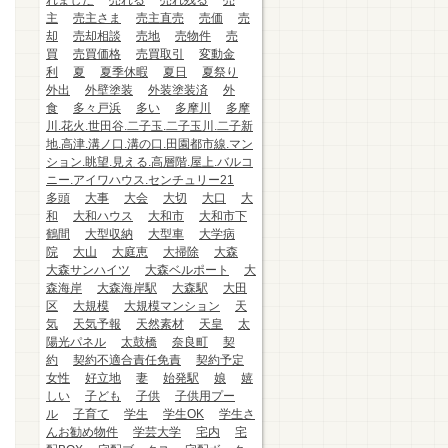
れました
売れる
売れ残る
売
主
売主さま
売主直売
売価
売
却
売却相談
売地
売物件
売
買
売買価格
売買取引
変動金
利
夏
夏季休暇
夏日
夏祭り
外出
外壁塗装
外装塗装済
外
食
多々戸浜
多い
多摩川
多摩
川.花火.世田谷.二子玉.二子玉川.二子新
地.高津.溝ノ口.溝の口.田園都市線.マン
ション.眺望.見える.高層階.屋上.バルコ
ニー.アイワハウス.センチュリー21
多頭
大事
大会
大切
大口
大
和
大和ハウス
大和市
大和市下
鶴間
大型収納
大型車
大学病
院
大山
大庭恵
大掃除
大森
大森サンハイツ
大森ベルポート
大
森海岸
大森海岸駅
大森駅
大田
区
大規模
大規模マンション
天
気
天気予報
天然素材
天皇
太
陽光パネル
太鼓橋
奈良町
契
約
契約不適合責任免責
契約予定
女性
好立地
妻
始発駅
娘
嬉
しい
子ども
子供
子供用プー
ル
子育て
学生
学生OK
学生さ
んお勧め物件
学芸大学
宅内
宅