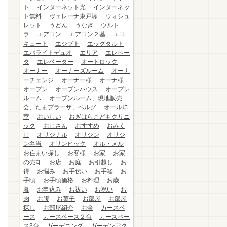
ト
インターネット光
インターネッ
ト無料
ヴェレーナ東戸塚
ウォシュ
レット
うどん
うなぎ
ウルト
ラ
エアコン
エアコン２基
エコ
キュート
エジプト
エッグタルト
エバライトデュオ
エリア
エレベー
タ
エレベーター
オートロック
オーナー
オーナーズルーム
オーナ
ーチェンジ
オーナー様
オーナ様
オープン
オープンハウス
オープン
ルーム
オープンルーム、現地販売
会、たまプラーザ、ベルグ
オール洋
室
おいしい
おぎはらこどもクリニ
ック
おじさん
おすすめ
おみく
じ
オリジナル
オリジン
オリジ
ン弁当
オリンピック
オル・メル
お住まい探し
お客様
お家
お家
の売却
お店
お庭
お引越し
お
得
お悩み
お手伝い
お手軽
お
手頃
お手頃価格
お料理
お歳
暮
お申込み
お祓い
お祝い
お
肉
お腹
お菓子
お部屋
お部屋
探し
お部屋紹介
お金
カースペ
ース
カースペース２台
カースペー
ス3台
ガーデニング
ガーデンアク