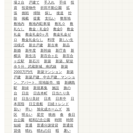
場２台
戸建て
手入れ
手頃
投
資
投資物件
折田不動公園
拡
張
挑戦
掃除
探し
接道
控
除
掲載
提案
支払い
整形地
敷地内
敷地内駐車場
敷礼０
敷
礼なし
敷金・礼金0
敷金0
敷金
礼金
敷金礼金0ヶ月
敷金礼金ゼ
ロ
敷金礼金なし
料理
新しい生
活様式
新古戸建
新古車
新品
新婚
新年度
新幹線
新庁舎
新
横浜
新生活
新百合ヶ丘
新百合
ヶ丘駅
新石川
新築
新築、駅徒
歩５分、武蔵新城、南武線
新築
2000万円代
新築マンション
新築
戸建
新築戸建、中古戸建、マンショ
ン、アパート、現地販売、猫
新綱島
駅
新緑
新規募集
施設
旗の
台
日吉
日吉本町
日当たり良
好
日当り良好
日本
日本中
日
本屈指
日立造船
日経トレンド
旨い
早い
旭化成ホームズ
旭
区
明るい
星空
映画
春
春日
台公園
昭和記念公園
時間
時間
短縮
普通
普通分譲賃貸
普通賃
貸借
晴れ
晴れの日
暇
暑い