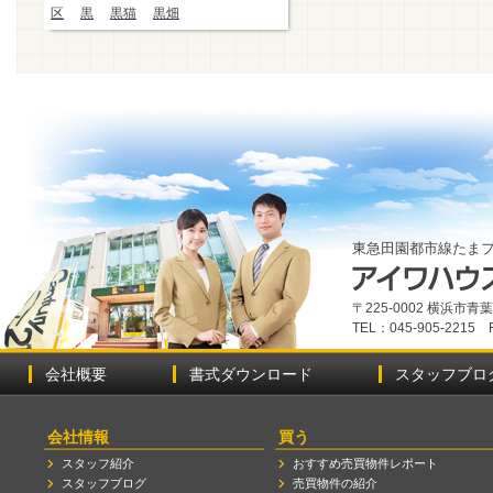
区
黒
黒猫
黒畑
東急田園都市線たま
〒225-0002 横浜市
TEL：045-905-2215 
会社概要
書式ダウンロード
スタッフブロ
会社情報
買う
スタッフ紹介
おすすめ売買物件レポート
スタッフブログ
売買物件の紹介