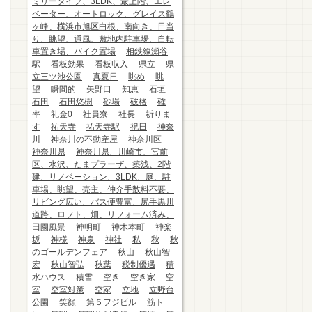
ミリータイプ、3LDK、最上階、エレ
ベーター、オートロック、グレイス鶴
ヶ峰、横浜市旭区白根、南向き、日当
り、眺望、通風、敷地内駐車場、自転
車置き場、バイク置場
相鉄線瀬谷
駅
看板効果
看板収入
県立
県
立三ツ池公園
真夏日
眺め
眺
望
瞬間的
矢野口
知恵
石垣
石田
石田悠樹
砂場
破格
確
率
礼金0
社員寮
社長
祈りま
す
祐天寺
祐天寺駅
祝日
神奈
川
神奈川の不動産屋
神奈川区
神奈川県
神奈川県、川崎市、宮前
区、水沢、たまプラーザ、築浅、2階
建、リノベーション、3LDK、庭、駐
車場、眺望、売主、仲介手数料不要、
リビング広い、バス便豊富、尻手黒川
道路、ロフト、畑、リフォーム済み、
田園風景
神明町
神木本町
神楽
坂
神様
神泉
神社
私
秋
秋
のゴールデンフェア
秋山
秋山智
宏
秋山智弘
秋葉
税制優遇
積
水ハウス
積雪
空き
空き家
空
室
空室対策
空家
立地
立野台
公園
笑顔
第５フジビル
筋ト