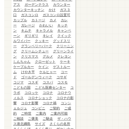
アス
ガーデンテラス
カウンター
カウンターキッチン
かけ
ガス３
口
ガスコンロ
ガスコンロ設置可
カップル
カトージ
カメ
カレ
ー
ガレージ
かわいい
キッチ
ン
キムチ
キャラメル
キャンペ
ーン
ギリギリ
キレイ
クイック
ルワイパー
クッキー
グッドスリ
ー
グランベリーパーク
クリーニン
グ
クリームシチュー
グリーンライ
ン
クリスマス
グルメ
クレヨン
しんちゃん
クローゼット
ケーキ
ケーブルカー
ケイン
ゲストルー
ム
けやき平
ケルヒャー
コー
ド
ゴールデンウィーク
コサギ
コジマ
コスギ
コスパ
コスモ
こどもの国
こども医療センター
コ
ラボ
コロッケ
コロナ
コロナウ
ィルス
コロナショック
コロナの影
響
コロナ影響
コロナ禍
コンシ
ェルジュ
コンビニ
ご契約
ご成
約
ご時世
ご案内
ご案内可能
ご相談
ご褒美
ご馳走
ザ・ハウ
ス港北綱島
サイズ
さくらの名所