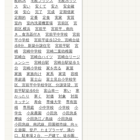
配BOX
宅配ブックス
宅配ボック
ス
安い
安くて
安さ
安全確
保
安心
完了
完成
定期借家
定期的
定番
定食
実家
実質
室内
室内洗濯機置場
宮前区
宮
前区.横浜
宮前平
宮前平，南向
き，食洗器付き
宮前平中学校
宮前
平小学校
宮前平徒歩12分、宮崎台徒
歩8分、新築分譲住宅
宮前平駅
宮
崎
宮崎中学校
宮崎二葉幼稚園
宮崎台
宮崎台ハイツ
宮崎台リージ
ェンシー
宮崎台駅
宮崎台駅徒歩５
分
宮崎小学校
家を売る
家屋
家族
家族向け
家系
家賃
容積
率超過
富士山
富士見台小学校学
区、宮前平中学校学区、分譲賃貸、宮
前平駅徒歩6分
富山幸一
寒い
寒
かったり
寒く
対価
対象
対面
キッチン
寿命
専修大学
専有面
積
専用庭
小中学校
小学校
小
学生
小泉農園
小田急
小田急多
摩線
小田急江ノ島線
小田急線
小田急線、南武線、田園都市線、向ヶ
丘遊園、登戸、たまプラーザ、溝の
口、駐車場２台、一戸建て、徒歩圏、