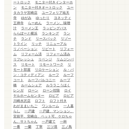
ートロック
モニター付きインターホ
ン
モニター付きオートロック
ユー
タカラヤ宮崎店
ユーフォリア祐天
寺
ゆがみ
ゆったり
ヨネッティ
王禅寺
らーめん
ラーメン、味噌
汁
ラーメン王
ラッピングバス
ららぽーと横浜
ランキング
ラン
チ
ランド
リースバック
リゾー
トライン
リッチ
リニューアル
リノベーション
リピート
リフォー
ム
リフォーム済
リフォーム済み
リフレッシュ
リベンジ
リムジンバ
ス
リモート
リモートワーク
リ
モート部屋
リロケーション
ル・パ
ン・コティディアン
ルーフ
ルーフ
コート
ルーフバルコニー
ループ
橋
ルームシェア
ルララこうほく
レンガ
ローン
ローン控除
ロイ
ヤルホームセンター
ロピア
ロピア
川崎水沢店
ロフト
ロフト付き
わがままいちご
ワンルーム
一人暮
らし
一戸建
一戸建、マンション、
宮前平、宮崎台、ペット可、ケロちゃ
ん、サトちゃん
一戸建て
一杯
一番
一蘭
丁寧
三ツ境
三ノ鳥