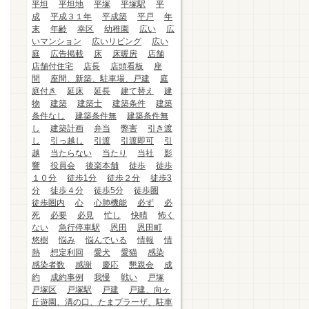
平坦
平坦地
平塚
平塚駅
平
成
平成３１年
平成築
平戸
年
末
年齢
幸区
幼稚園
広い
広
いマンション
広いリビング
広い
庭
広告掲載
床
床暖房
店舗
店舗付住宅
店長
店頭看板
座
間
座間、新築、駐車場、戸建
庭
庭付き
延床
延長
建て替え
建
物
建築
建築士
建築条件
建築
条件なし
建築条件無
建築条件無
し
建築計画
弁当
弊害
引き渡
し
引っ越し
引渡
引渡即可
引
越
当たらない
当たり
当社
影
響
役員会
後楽本舗
徒歩
徒歩
１０分
徒歩1分
徒歩２分
徒歩3
分
徒歩４分
徒歩5分
徒歩圏
徒歩圏内
心
心肺機能
必ず
必
死
必要
必見
忙し
快晴
怖く
ない
急行停車駅
恩田
恩田町
悠樹
悩み
悩んでいる
情報
情
熱
想定利回
愛犬
愛猫
感染
感染者数
感謝
慶応
懇親会
成
約
成約事例
我慢
戦い
戸塚
戸塚区
戸塚駅
戸建
戸建、向ヶ
丘遊園、溝の口、たまプラーザ、駐車