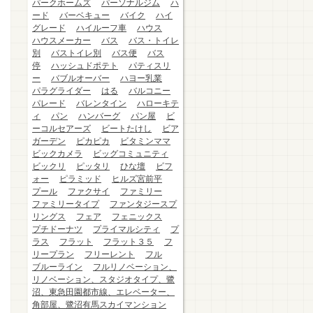
パークホームズ
パーソナルジム
ハ
ード
バーベキュー
バイク
ハイ
グレード
ハイルーフ車
ハウス
ハウスメーカー
バス
バス・トイレ
別
バストイレ別
バス便
バス
停
ハッシュドポテト
パティスリ
ー
バブルオーバー
ハヨー乳業
パラグライダー
はる
バルコニー
パレード
バレンタイン
ハローキテ
ィ
パン
ハンバーグ
パン屋
ビ
ーコルセアーズ
ビートたけし
ビア
ガーデン
ピカピカ
ビタミンママ
ビックカメラ
ビッグコミュニティ
ビックリ
ピッタリ
ひな壇
ビフ
ォー
ピラミッド
ヒルズ宮前平
プール
ファクサイ
ファミリー
ファミリータイプ
ファンタジースプ
リングス
フェア
フェニックス
プチドーナツ
プライマルシティ
プ
ラス
フラット
フラット３５
フ
リープラン
フリーレント
フル
ブルーライン
フルリノベーション、
リノベーション、スタジオタイプ、鷺
沼、東急田園都市線、エレベーター、
角部屋、鷺沼有馬スカイマンション