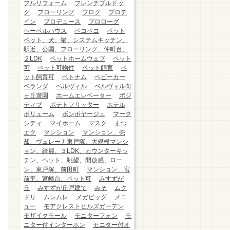
フルリフォーム
フレンチブルドッ
グ
フローリング
ブログ
プロテ
イン
プロデュース
プロローグ
ヘーベルハウス
ペコペコ
ペット
ペット、犬、猫、システムキッチン、
駅近、公園、フローリング、仲町台、
２LDK
ペットホームウェブ
ペット
可
ペット可物件
ペット飼育
ペ
ット飼育可
ベトナム
ベビーカー
ベランダ
ベルヴィル
ベルヴィル向
ヶ丘遊園
ホームエレベーター
ポジ
ティブ
ポテトフリッター
ホテル
ボリューム
ボンボヤージュ
マーク
シティ
マイホーム
マスク
まつ
エク
マンション
マンション、売
却、ヴェレーナ東戸塚、大規模マンシ
ョン、綺麗、３LDK、カウンターキッ
チン、ペット、眺望、開放感、ロー
ン、東戸塚、前田町
マンション、宮
前平、宮崎台、ペット可
みすずが
丘
みすずが丘戸建て
みそ
ムク
ドリ
ムレムレ
メガビッグ
メニ
ュー
モアクレストヒルズガーデン
モザイクモール
モニターフォン
モ
ニター付インターホン
モニター付オ