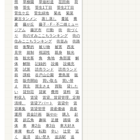
県
草柳園
草薙杉道
荏田南
荷
物
菅生
菅生1丁目
菅生2丁目
菅生ケ丘
菅生緑地
菊名
菊菜
蒙古タンメン
蒸し蒸し
蔓延
蕎
麦
藤が丘
藤子・F・不二雄ミュー
ジアム
藤沢市
行動
街
街づく
り
街のすみここちランキング
街の
住みここちランキング
街並み
街路
樹
衝撃的
被り物
被害
西友
見学
規制
視認性
親身
観光
地
観光客
角
角地
角部屋
解
体
解除
記録的
設備
設備充
実
試算
読売ランド
読売ランド
前
課税
谷戸山公園
豊島屋
販
売
販売開始
買い取る
買い替
え
買主
買主さま
買取
貸した
い
貸別荘
貸家
費用
賃料
賃
料収入
賃貸
賃貸、賃貸管理、定期
清掃、
賃貸アパート
賃貸中
賃
貸募集
賃貸管理
資産価値
資産
運用
資金計画
賑やか
購入
起
業
超広角
趣味
足腰
踊場
身
体
車
車2台
車3台
車大好き
車庫
軟式
転勤
辛い
辻堂
近
く
返済
追い焚き
追浜駅
追