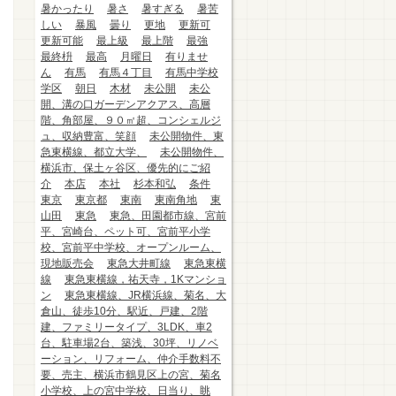
暑かったり
暑さ
暑すぎる
暑苦
しい
暴風
曇り
更地
更新可
更新可能
最上級
最上階
最強
最終枡
最高
月曜日
有りませ
ん
有馬
有馬４丁目
有馬中学校
学区
朝日
木材
未公開
未公
開、溝の口ガーデンアクアス、高層
階、角部屋、９０㎡超、コンシェルジ
ュ、収納豊富、笑顔
未公開物件、東
急東横線、都立大学、
未公開物件、
横浜市、保土ヶ谷区、優先的にご紹
介
本店
本社
杉本和弘
条件
東京
東京都
東南
東南角地
東
山田
東急
東急、田園都市線、宮前
平、宮崎台、ペット可、宮前平小学
校、宮前平中学校、オープンルーム、
現地販売会
東急大井町線
東急東横
線
東急東横線，祐天寺，1Kマンショ
ン
東急東横線、JR横浜線、菊名、大
倉山、徒歩10分、駅近、戸建、2階
建、ファミリータイプ、3LDK、車2
台、駐車場2台、築浅、30坪、リノベ
ーション、リフォーム、仲介手数料不
要、売主、横浜市鶴見区上の宮、菊名
小学校、上の宮中学校、日当り、眺