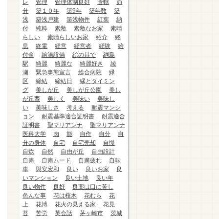
レ
管理
管理体制良好
管轄
節
分
築１０年
築9年
築年数
築
浅
築浅戸建
築浅物件
紅葉
納
付
純粋
素敵
素敵なお家
素晴
らしい
素晴らしいお家
紹介
終
息
終電
経営
経営者
経験
給
付金
給湯設備
絵の具で
綱島
駅
綺麗
綺麗な
綺麗好き
綾
瀬
緊急事態宣言
総合病院
緑
区
締結
締結日
縁とタイミン
グ
美しが丘
美しが丘公園
美し
が丘西
美しく
美味い
美味し
い
美味しさ
考える
耐震マンシ
ョン
耐震基準適合証明書
耐震適合
証明書
聖マリアンナ
聖マリアンナ
医科大学
肉
能
自作
自分
自
分の身体
自宅
自宅売却
自慢
自炊
自然
自由が丘
自由設計
自粛
自粛ムード
自粛疲れ
自転
車
與安宏和
良い
良いお家
良
いマンション
良い土地
良い年
良い物件
良好
良薬は口に苦し
色んな事
花は桜木
花むら
花
上
花博
花火の見える家
花見
苔
苦労
英会話
茅ヶ崎市
茨城