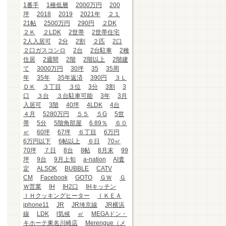
1番手
1種低層
2000万円
200
坪
2018
2019
2021年
２１
21帖
2500万円
290円
２DK
２Ｋ
２LDK
2世帯
2世帯住宅
2人入居可
2分
2割
２匹
2口
２口ガスコンロ
2台
2台駐車
2種
住居
2週間
2階
2階以上
2階建
て
3000万円
30坪
35
35周
年
35年
35年返済
390円
３Ｌ
ＤＫ
３丁目
３位
3分
3割
3
口
３台
３台駐車可能
3年
3月
入居可
3階
40坪
4LDK
4台
４月
5280万円
５５
５G
5世
帯
5分
5階角部屋
6.89％
６０
㎡
60坪
67坪
６丁目
6万円
6万円以下
6帖以上
６日
70㎡
70坪
７日
8台
8帖
8月末
99
坪
9台
9月上旬
a-nation
AI査
定
ALSOK
BUBBLE
CATV
CM
Facebook
GOTO
ＧＷ
Ｇ
Ｗ営業
IH
IH2口
IHキッチン
ＩＨクッキングヒーター
ＩＫＥＡ
iphone11
JR
JR埼京線
JR横浜
線
LDK
l気候
㎡
MEGAドン・
キホーテ東名川崎店
Merengue（メ