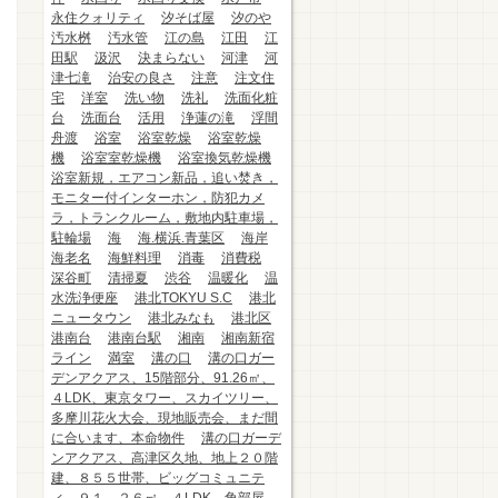
永住クォリティ
汐そば屋
汐のや
汚水桝
汚水管
江の島
江田
江
田駅
汲沢
決まらない
河津
河
津七滝
治安の良さ
注意
注文住
宅
洋室
洗い物
洗礼
洗面化粧
台
洗面台
活用
浄蓮の滝
浮間
舟渡
浴室
浴室乾燥
浴室乾燥
機
浴室室乾燥機
浴室換気乾燥機
浴室新規，エアコン新品，追い焚き，
モニター付インターホン，防犯カメ
ラ，トランクルーム，敷地内駐車場，
駐輪場
海
海.横浜.青葉区
海岸
海老名
海鮮料理
消毒
消費税
深谷町
清掃夏
渋谷
温暖化
温
水洗浄便座
港北TOKYU S.C
港北
ニュータウン
港北みなも
港北区
港南台
港南台駅
湘南
湘南新宿
ライン
満室
溝の口
溝の口ガー
デンアクアス、15階部分、91.26㎡、
４LDK、東京タワー、スカイツリー、
多摩川花火大会、現地販売会、まだ間
に合います、本命物件
溝の口ガーデ
ンアクアス、高津区久地、地上２０階
建、８５５世帯、ビッグコミュニテ