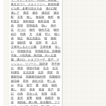
ィ、９１．２６㎡、４LDK、角部屋、
東京タワー、スカイツリー、新宿高層
ビル群、多摩川花火大会
溝の口駅
激レア
濁流
瀬谷
瀬谷区
瀬谷
駅
災害
無し
無垢材
無料
無
料査定
無料相談
無料見積
焼
肉
照明
照明器具
熱い
熱中
症
片づけ
物件
物件不足
物件
紹介
特典
犬
犬蔵
狩り
独り
身
独立
独立洗面台
猫
猫相
談
猫飼育
猿
玄関
率
玉川
王禅寺ふるさと公園
王禅寺東
珍し
い
現地販売会
現地販売会、田園都
市線、小田急線、南武線、向ヶ丘遊
園、溝の口、たまプラーザ、登戸、マ
ンション、リゾート、国府津
琴平神
社
環境
環状4号線
生活
生活
利便性
生活至便
生田
用賀
田
園都市線
田園都市線利用
田園都市
線沿線
田奈
由比ガ浜
申し込
み
申込
留守
畳
病気
病院
癒し
発行
発表
発達
登戸
登
記
白鳥
百合ヶ丘
皆様
目黒
区
直売
直撃
相場
相模湾
相
談
相鉄線、鶴ヶ峰、徒歩圏内、ファ