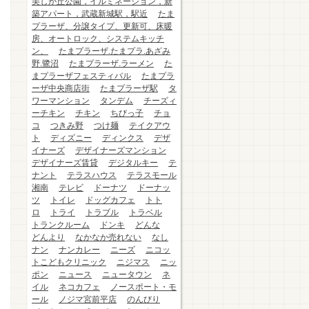
美しが丘公園，イルミネーション，新
築アパート，武蔵新城駅，駅近
たま
プラーザ、分譲タイプ、更新可、床暖
房、オートロック、システムキッチ
ン、
たまプラーザ.たまプラ.あざみ
野.鷺沼
たまプラーザ.ラーメン
た
まプラーザフェスティバル
たまプラ
ーザ中央商店街
たまプラーザ駅
タ
ワーマンション
タンデム
チーズィ
ーチキン
チキン
ちびっ子
チョ
コ
つきみ野
つけ麺
テイクアウ
ト
ディズニー
ディンクス
デザ
イナーズ
デザイナーズマンション
デザイナーズ賃貸
デジタルキー
テ
ナント
テラスハウス
テラスモール
湘南
テレビ
ドーナツ
ドーナッ
ツ
トイレ
ドッグカフェ
トト
ロ
トライ
トラブル
トラベル
トランクルーム
ドンキ
どんな
どんより
なかなか売れない
なし
ナン
ナンカレー
ニーズ
ニコッ
トこどもクリニック
ニジマス
ニッ
ポン
ニュース
ニュータウン
ネ
イル
ネコカフェ
ノースポート・モ
ール
ノジマ宮前平店
のんびり