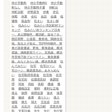
仲介手数料
仲介手数料0
仲介手数
料なし
仲介手数料不要
仲町台
仲町台駅
伊勢原市
伊東
伊豆
休暇
休業
会社
会話
会議
低
価格
低金利
住まい
住まい探
し
住みたい
住みたい市区町村ラン
キング
住みたい街ランキング日本
一、未公開物件、横浜駅、徒歩７分、
西区岡野、公道面、整形地、閑静住宅
地、知る人ぞ知る、TEPPAN物件、将
来の資産価値、更地、東海道線、横須
賀線、湘南新宿ライン、京急線、横浜
市営地下鉄ブルーライン、東急東横
線、みなとみらい線、横浜高島屋
住
んでみたい
住宅
住宅ローン
住
宅ローン、難易度高め、あきらめな
い
住宅取得等資金
住宅地
住宅
用
住宅街
住環境良好
体調管
理
何故
供給
依頼
価値
価
格
価格設定
便利
便利な立地
係る
保岡
保岡佳潔
保木
保育
園
修繕
倉庫
借りたい
借入
値段
偉大
傾き
元住吉
元年
元気
元石川
元石川町
充実共用
部
充実設備
先生
先行
先行契