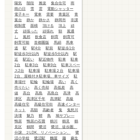
陽気
階段
雅楽
集合住宅
雨
雨の日
雪
雲
電動シャッター
電子キー
電車
需要
青葉区
青
葉台
静か
静かさ
静岡市
非課
税制度
面積
頂ける
頂上
頑
丈
頑張った
頑張れ
額
風通
し
風邪
飲食店
飼育
飼育可
飼育可能
首都圏版
馬絹
馬車
道
駅
駅4分
駅前
駅徒歩1分
駅徒歩3分以内
駅徒歩5分以内
駅
近
駅近い
駅近物件
駐車
駐車
2台
駐車3台
駐車9台
駐車スペー
ス2台
駐車場
駐車場２台
駐車場
2台、屋根付き駐車場、車サイズ
駐
車場付
駐輪
駐輪場
高い
高く
売りたい
高く売却
高低差
高
値
高台
高島
高島台
高津
高
津区
高津区千年
高津駅
高級
高級住宅
高級住宅街
高速インター
ネット
高額
高齢者
鬼
鬼怒川
決壊
魅力
鯉
鳥
鳩サブレ―
鴨居
鴨居の石畳
鶴川
鶴見
鶴
見区
鶴間
鷺沼
鷺沼、徒歩圏、
分譲、２LDK、リノベーション、
鷺
沼小学校
鷺沼駅
麵屋
麺
麻生