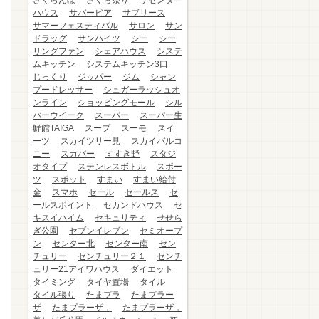
さくらんぼ
さくら祭り
ザセンター
ハウス
サバービア
サブリース
サマーフェスティバル
サロン
サン
ドラッグ
サンハイツ
シー
シー
リングファン
シェアハウス
システ
ムキッチン
システムキッチン3口
じっくり
ジッパー
ジム
シャン
プードレッサー
シュガーラッシュオ
ンライン
ショッピングモール
シル
バーウイーク
スーパー
スーパー生
鮮館TAIGA
スープ
スーモ
スイ
ーツ
スカイツリー見
スカイバルコ
ニー
スカパー
すすき野
スタジ
オタイプ
ステンレスボトル
スポー
ツ
スポット
すまい
すまい給付
金
スマホ
セール
セールス
セ
ールスポイント
セカンドハウス
セ
キスイハイム
セキュリティ
せせら
ぎ公園
セブンイレブン
セミオープ
ン
センター北
センター南
セン
チュリー
センチュリー２１
センチ
ュリー21アイワハウス
ダイエット
タイミング
タイヤ置場
タイル
タイル張り
たまプラ
たまプラー
ザ
たまプラーザ，
たまプラーザ，