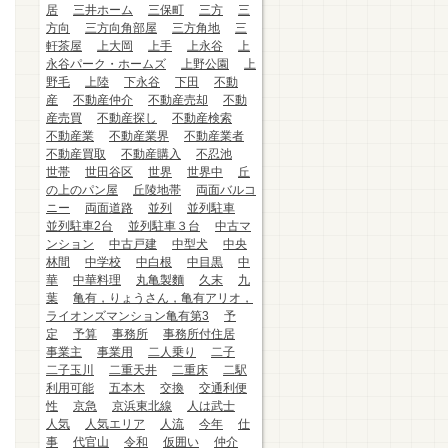
居
三井ホーム
三保町
三方
三
方向
三方向角部屋
三方角地
三
軒茶屋
上大岡
上手
上永谷
上
永谷パーク・ホームズ
上野公園
上
野毛
上陸
下永谷
下田
不動
産
不動産仲介
不動産売却
不動
産売買
不動産探し
不動産検索
不動産業
不動産業界
不動産業者
不動産買取
不動産購入
不忍池
世帯
世田谷区
世界
世界中
丘
の上のパン屋
丘陵地帯
両面バルコ
ニー
両面道路
並列
並列駐車
並列駐車2台
並列駐車３台
中古マ
ンション
中古戸建
中型犬
中央
林間
中学校
中白根
中目黒
中
華
中華料理
丸亀製麵
久末
九
葉
亀有，りょうさん，亀有アリオ，
ライオンズマンション亀有第3
予
定
予算
事務所
事務所付住居
事業主
事業用
二人乗り
二子
二子玉川
二重天井
二重床
二駅
利用可能
五本木
交換
交通利便
性
京急
京浜東北線
人は武士
人気
人気エリア
人流
今年
仕
事
代官山
令和
仮囲い
仲介