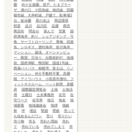
園
向ケ丘遊園、登戸、たまプラー
ザ、溝の口、小田急線、南武線、田園
都市線、大井町線、戸建て、駐車場2
台、徒歩圏
君の名は
周辺環境
和室
品川
品川区
品濃
商売
商店街
問合せ
喜んで
営業
国
府津海岸、釣り、ショアジギング、弓
角、サーフトローリング、青物、回遊
魚、シロギス、酒匂海岸、前川海岸、
マンション、築浅、オーシャンビュ
ー、眺望、日当り、出勤前釣行、漁場
前、国府津駅、鴨宮駅、国道1号線、
西湘バイパス、相模湾、富士山、リノ
ベーション、仲介手数料不要、高層
階、アイワハウス、小田原市酒匂、フ
ィットネスルーム、ペット飼育、床暖
房
国際園芸博覧会
土地
土地活
用
土曜日
土木事務所
在宅
在
宅ワーク
在宅率
地元
地名
地
域密着
地域連絡会
地球
地鎮
祭
坪
埋設
堅固
壁紙
売って
も住めるんだワン
売り
売りたい
売り物
売る
売れた理由
売れ
て
売れている
売れてしまう
売