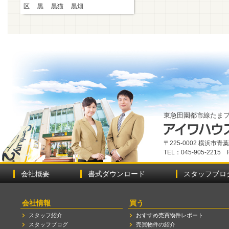
区
黒
黒猫
黒畑
東急田園都市線たま
〒225-0002 横浜市
TEL：045-905-2215 
会社概要
書式ダウンロード
スタッフブロ
会社情報
買う
スタッフ紹介
おすすめ売買物件レポート
スタッフブログ
売買物件の紹介