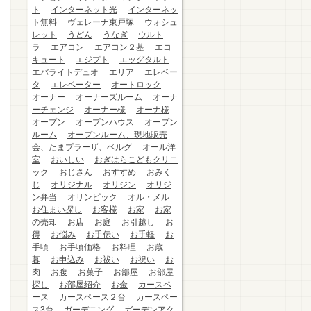
ト
インターネット光
インターネッ
ト無料
ヴェレーナ東戸塚
ウォシュ
レット
うどん
うなぎ
ウルト
ラ
エアコン
エアコン２基
エコ
キュート
エジプト
エッグタルト
エバライトデュオ
エリア
エレベー
タ
エレベーター
オートロック
オーナー
オーナーズルーム
オーナ
ーチェンジ
オーナー様
オーナ様
オープン
オープンハウス
オープン
ルーム
オープンルーム、現地販売
会、たまプラーザ、ベルグ
オール洋
室
おいしい
おぎはらこどもクリニ
ック
おじさん
おすすめ
おみく
じ
オリジナル
オリジン
オリジ
ン弁当
オリンピック
オル・メル
お住まい探し
お客様
お家
お家
の売却
お店
お庭
お引越し
お
得
お悩み
お手伝い
お手軽
お
手頃
お手頃価格
お料理
お歳
暮
お申込み
お祓い
お祝い
お
肉
お腹
お菓子
お部屋
お部屋
探し
お部屋紹介
お金
カースペ
ース
カースペース２台
カースペー
ス3台
ガーデニング
ガーデンアク