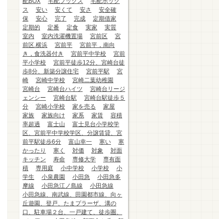
配BOX
宅配ブックス
宅配ボック
ス
安い
安くて
安さ
安全確
保
安心
完了
完成
定期借家
定期的
定番
定食
実家
実質
室内
室内洗濯機置場
宮前区
宮
前区.横浜
宮前平
宮前平，南向
き，食洗器付き
宮前平中学校
宮前
平小学校
宮前平徒歩12分、宮崎台徒
歩8分、新築分譲住宅
宮前平駅
宮
崎
宮崎中学校
宮崎二葉幼稚園
宮崎台
宮崎台ハイツ
宮崎台リージ
ェンシー
宮崎台駅
宮崎台駅徒歩５
分
宮崎小学校
家を売る
家屋
家族
家族向け
家系
家賃
容積
率超過
富士山
富士見台小学校学
区、宮前平中学校学区、分譲賃貸、宮
前平駅徒歩6分
富山幸一
寒い
寒
かったり
寒く
対価
対象
対面
キッチン
寿命
専修大学
専有面
積
専用庭
小中学校
小学校
小
学生
小泉農園
小田急
小田急多
摩線
小田急江ノ島線
小田急線
小田急線、南武線、田園都市線、向ヶ
丘遊園、登戸、たまプラーザ、溝の
口、駐車場２台、一戸建て、徒歩圏、