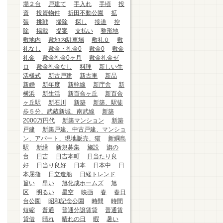
場２台
戸建て
手入れ
手頃
投
資
投資物件
折田不動公園
拡
張
挑戦
掃除
探し
接道
控
除
掲載
提案
支払い
整形地
敷地内
敷地内駐車場
敷礼０
敷
礼なし
敷金・礼金0
敷金0
敷金
礼金
敷金礼金0ヶ月
敷金礼金ゼ
ロ
敷金礼金なし
料理
新しい生
活様式
新古戸建
新古車
新品
新婚
新年度
新幹線
新庁舎
新
横浜
新生活
新百合ヶ丘
新百合
ヶ丘駅
新石川
新築
新築、駅徒
歩５分、武蔵新城、南武線
新築
2000万円代
新築マンション
新築
戸建
新築戸建、中古戸建、マンショ
ン、アパート、現地販売、猫
新綱島
駅
新緑
新規募集
施設
旗の
台
日吉
日吉本町
日当たり良
好
日当り良好
日本
日本中
日
本屈指
日立造船
日経トレンド
旨い
早い
旭化成ホームズ
旭
区
明るい
星空
映画
春
春日
台公園
昭和記念公園
時間
時間
短縮
普通
普通分譲賃貸
普通賃
貸借
晴れ
晴れの日
暇
暑い