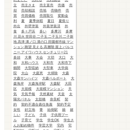
れました
売れる
売れ残る
売
主
売主さま
売主直売
売価
売
却
売却相談
売地
売物件
売
買
売買価格
売買取引
変動金
利
夏
夏季休暇
夏日
夏祭り
外出
外壁塗装
外装塗装済
外
食
多々戸浜
多い
多摩川
多摩
川.花火.世田谷.二子玉.二子玉川.二子新
地.高津.溝ノ口.溝の口.田園都市線.マン
ション.眺望.見える.高層階.屋上.バルコ
ニー.アイワハウス.センチュリー21
多頭
大事
大会
大切
大口
大
和
大和ハウス
大和市
大和市下
鶴間
大型収納
大型車
大学病
院
大山
大庭恵
大掃除
大森
大森サンハイツ
大森ベルポート
大
森海岸
大森海岸駅
大森駅
大田
区
大規模
大規模マンション
天
気
天気予報
天然素材
天皇
太
陽光パネル
太鼓橋
奈良町
契
約
契約不適合責任免責
契約予定
女性
好立地
妻
始発駅
娘
嬉
しい
子ども
子供
子供用プー
ル
子育て
学生
学生OK
学生さ
んお勧め物件
学芸大学
宅内
宅