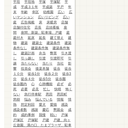
平坦
平坦地
平塚
平塚駅
平
成
平成３１年
平成築
平戸
年
末
年齢
幸区
幼稚園
広い
広
いマンション
広いリビング
広い
庭
広告掲載
床
床暖房
店舗
店舗付住宅
店長
店頭看板
座
間
座間、新築、駐車場、戸建
庭
庭付き
延床
延長
建て替え
建
物
建築
建築士
建築条件
建築
条件なし
建築条件無
建築条件無
し
建築計画
弁当
弊害
引き渡
し
引っ越し
引渡
引渡即可
引
越
当たらない
当たり
当社
影
響
役員会
後楽本舗
徒歩
徒歩
１０分
徒歩1分
徒歩２分
徒歩3
分
徒歩４分
徒歩5分
徒歩圏
徒歩圏内
心
心肺機能
必ず
必
死
必要
必見
忙し
快晴
怖く
ない
急行停車駅
恩田
恩田町
悠樹
悩み
悩んでいる
情報
情
熱
想定利回
愛犬
愛猫
感染
感染者数
感謝
慶応
懇親会
成
約
成約事例
我慢
戦い
戸塚
戸塚区
戸塚駅
戸建
戸建、向ヶ
丘遊園、溝の口、たまプラーザ、駐車