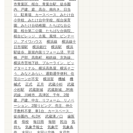
市青葉区、桜台、青葉台駅、徒歩圏
内、戸建、庭、高台、南向き、日当
り、駐車場、カースペース、みたけ台
小学校、みたけ台中学校、桜台保育
園、みたけ台幼稚園、たちばな台公
園、桜台第二公園、たちばな台病院、
桜台ビレッジ、古風、風情、ビンテー
ジ、アイワハウス
横浜線
横浜線十
日市場駅
横浜銀行
横浜駅
横浜
駅徒歩、新規内装リフォーム済、平沼
橋、戸部、高島町、相鉄線、京急線、
横浜市営地下鉄、ブルーライン、ビッ
グターミナル、横浜高島屋、横浜そご
う、みなとみらい、通勤通学便利、住
宅ローンが不安
横須賀
機械
機
械式
正式
正月
武蔵小杉
武蔵
小杉駅
武蔵新城
武蔵新城、JR南
武線、川崎市、高津区、千年、2階
建、戸建、中古、リフォーム、リノベ
ーション、2階リビング、売主、仲介
手数料不要、車1台、カースペース、
徒歩圏内、4LDK
武蔵溝ノ口
歯医
者
母校
毎日雨
毎朝
民泊
気
持ち
気象予報士
気象庁
気象条
件
水回り
水回り交換
水戸市