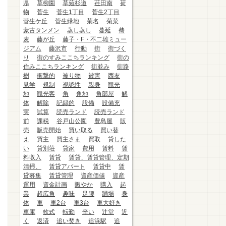
県
草柳園
草薙杉道
荏田南
荷
物
菅生
菅生1丁目
菅生2丁目
菅生ケ丘
菅生緑地
菊名
菊菜
蒙古タンメン
蒸し蒸し
蔓延
蕎
麦
藤が丘
藤子・F・不二雄ミュー
ジアム
藤沢市
行動
街
街づく
り
街のすみここちランキング
街の
住みここちランキング
街並み
街路
樹
衝撃的
被り物
被害
西友
見学
規制
視認性
親身
観光
地
観光客
角
角地
角部屋
解
体
解除
記録的
設備
設備充
実
試算
読売ランド
読売ランド
前
課税
谷戸山公園
豊島屋
販
売
販売開始
買い取る
買い替
え
買主
買主さま
買取
貸した
い
貸別荘
貸家
費用
賃料
賃
料収入
賃貸
賃貸、賃貸管理、定期
清掃、
賃貸アパート
賃貸中
賃
貸募集
賃貸管理
資産価値
資産
運用
資金計画
賑やか
購入
起
業
超広角
趣味
足腰
踊場
身
体
車
車2台
車3台
車大好き
車庫
軟式
転勤
辛い
辻堂
近
く
返済
追い焚き
追浜駅
追