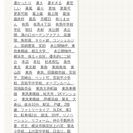
暑かったり
暑さ
暑すぎる
暑苦
しい
暴風
曇り
更地
更新可
更新可能
最上級
最上階
最強
最終枡
最高
月曜日
有りませ
ん
有馬
有馬４丁目
有馬中学校
学区
朝日
木材
未公開
未公
開、溝の口ガーデンアクアス、高層
階、角部屋、９０㎡超、コンシェルジ
ュ、収納豊富、笑顔
未公開物件、東
急東横線、都立大学、
未公開物件、
横浜市、保土ヶ谷区、優先的にご紹
介
本店
本社
杉本和弘
条件
東京
東京都
東南
東南角地
東
山田
東急
東急、田園都市線、宮前
平、宮崎台、ペット可、宮前平小学
校、宮前平中学校、オープンルーム、
現地販売会
東急大井町線
東急東横
線
東急東横線，祐天寺，1Kマンショ
ン
東急東横線、JR横浜線、菊名、大
倉山、徒歩10分、駅近、戸建、2階
建、ファミリータイプ、3LDK、車2
台、駐車場2台、築浅、30坪、リノベ
ーション、リフォーム、仲介手数料不
要、売主、横浜市鶴見区上の宮、菊名
小学校、上の宮中学校、日当り、眺