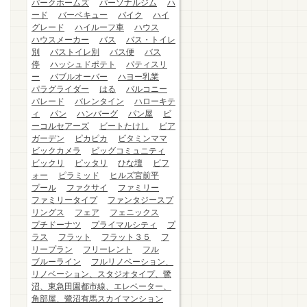
パークホームズ
パーソナルジム
ハ
ード
バーベキュー
バイク
ハイ
グレード
ハイルーフ車
ハウス
ハウスメーカー
バス
バス・トイレ
別
バストイレ別
バス便
バス
停
ハッシュドポテト
パティスリ
ー
バブルオーバー
ハヨー乳業
パラグライダー
はる
バルコニー
パレード
バレンタイン
ハローキテ
ィ
パン
ハンバーグ
パン屋
ビ
ーコルセアーズ
ビートたけし
ビア
ガーデン
ピカピカ
ビタミンママ
ビックカメラ
ビッグコミュニティ
ビックリ
ピッタリ
ひな壇
ビフ
ォー
ピラミッド
ヒルズ宮前平
プール
ファクサイ
ファミリー
ファミリータイプ
ファンタジースプ
リングス
フェア
フェニックス
プチドーナツ
プライマルシティ
プ
ラス
フラット
フラット３５
フ
リープラン
フリーレント
フル
ブルーライン
フルリノベーション、
リノベーション、スタジオタイプ、鷺
沼、東急田園都市線、エレベーター、
角部屋、鷺沼有馬スカイマンション