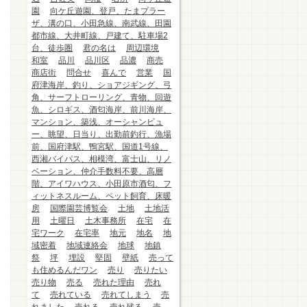
園
向ケ丘遊園、登戸、たまプラー
ザ、溝の口、小田急線、南武線、田園
都市線、大井町線、戸建て、駐車場2
台、徒歩圏
君の名は
周辺環境
和室
品川
品川区
品濃
商売
商店街
問合せ
喜んで
営業
国
府津海岸、釣り、ショアジギング、弓
角、サーフトローリング、青物、回遊
魚、シロギス、酒匂海岸、前川海岸、
マンション、築浅、オーシャンビュ
ー、眺望、日当り、出勤前釣行、漁場
前、国府津駅、鴨宮駅、国道1号線、
西湘バイパス、相模湾、富士山、リノ
ベーション、仲介手数料不要、高層
階、アイワハウス、小田原市酒匂、フ
ィットネスルーム、ペット飼育、床暖
房
国際園芸博覧会
土地
土地活
用
土曜日
土木事務所
在宅
在
宅ワーク
在宅率
地元
地名
地
域密着
地域連絡会
地球
地鎮
祭
坪
埋設
堅固
壁紙
売って
も住めるんだワン
売り
売りたい
売り物
売る
売れた理由
売れ
て
売れている
売れてしまう
売