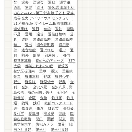
焚
退去
送迎会
通勤
通学路
通風
速完
造り
連休.高津.涼しい.
みなとみらい.第三京浜.娘.子ども.家族.
成長.全力.アイワハウス.センチュリー
21.不動産.家.マイホーム.田園都市線.
連休明け
連日
進学
運動
運動
不足
運用
過信
過信は禁物
道
具
道路
道路高低差
道路高低差
無し
遠出
適合証明書
適用要
件
遮音性能
選ばれた
選ぶ
避
難
郊外
部屋
部屋探し
都内
都営浅草線
都心へのアクセス
都立
大学
都筑ふれあいの丘
都筑区
都筑区荏田南
重厚
重説
重量鉄
骨造
野川本町
野球
野球少年
野生
野良猫
野菜炒め
野鳥
金
利
金沢
金沢八景
金沢八景，野
島公園，海の公園，釣り
金沢区
金
融機関
金額
金魚
釣り堀
釣り
場
釣堀
鉄町
鉄筋コンクリート
造
鉄骨造
鎌倉
鎌倉市
長期優
良住宅
長津田
開放感
閑静
閑
静な住宅街
間口
関係
関東
関
東学院大学
防犯カメラ
限界
陽
当たり良好
陽当り
陽当り良好