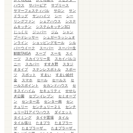
さくらんぼ
さくら祭り
ザセンター
ハウス
サバービア
サブリース
サマーフェスティバル
サロン
サン
ドラッグ
サンハイツ
シー
シー
リングファン
シェアハウス
システ
ムキッチン
システムキッチン3口
じっくり
ジッパー
ジム
シャン
プードレッサー
シュガーラッシュオ
ンライン
ショッピングモール
シル
バーウイーク
スーパー
スーパー生
鮮館TAIGA
スープ
スーモ
スイ
ーツ
スカイツリー見
スカイバルコ
ニー
スカパー
すすき野
スタジ
オタイプ
ステンレスボトル
スポー
ツ
スポット
すまい
すまい給付
金
スマホ
セール
セールス
セ
ールスポイント
セカンドハウス
セ
キスイハイム
セキュリティ
せせら
ぎ公園
セブンイレブン
セミオープ
ン
センター北
センター南
セン
チュリー
センチュリー２１
センチ
ュリー21アイワハウス
ダイエット
タイミング
タイヤ置場
タイル
タイル張り
たまプラ
たまプラー
ザ
たまプラーザ，
たまプラーザ，