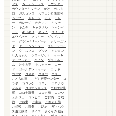
アス
ガーデンテラス
カウンター
カウンターキッチン
かけ
ガス３
口
ガスコンロ
ガスコンロ設置可
カップル
カトージ
カメ
カレ
ー
ガレージ
かわいい
キッチ
ン
キムチ
キャラメル
キャンペ
ーン
ギリギリ
キレイ
クイック
ルワイパー
クッキー
グッドスリ
ー
グランベリーパーク
クリーニン
グ
クリームシチュー
グリーンライ
ン
クリスマス
グルメ
クレヨン
しんちゃん
クローゼット
ケーキ
ケーブルカー
ケイン
ゲストルー
ム
けやき平
ケルヒャー
コー
ド
ゴールデンウィーク
コサギ
コジマ
コスギ
コスパ
コスモ
こどもの国
こども医療センター
コ
ラボ
コロッケ
コロナ
コロナウ
ィルス
コロナショック
コロナの影
響
コロナ影響
コロナ禍
コンシ
ェルジュ
コンビニ
ご契約
ご成
約
ご時世
ご案内
ご案内可能
ご相談
ご褒美
ご馳走
ザ・ハウ
ス港北綱島
サイズ
さくらの名所