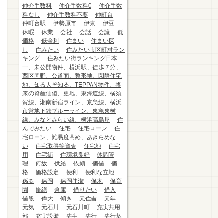
仲介手数料
仲介手数料0
仲介手数
料なし
仲介手数料不要
仲町台
仲町台駅
伊勢原市
伊東
伊豆
休暇
休業
会社
会話
会議
低
価格
低金利
住まい
住まい探
し
住みたい
住みたい市区町村ラン
キング
住みたい街ランキング日本
一、未公開物件、横浜駅、徒歩７分、
西区岡野、公道面、整形地、閑静住宅
地、知る人ぞ知る、TEPPAN物件、将
来の資産価値、更地、東海道線、横須
賀線、湘南新宿ライン、京急線、横浜
市営地下鉄ブルーライン、東急東横
線、みなとみらい線、横浜高島屋
住
んでみたい
住宅
住宅ローン
住
宅ローン、難易度高め、あきらめな
い
住宅取得等資金
住宅地
住宅
用
住宅街
住環境良好
体調管
理
何故
供給
依頼
価値
価
格
価格設定
便利
便利な立地
係る
保岡
保岡佳潔
保木
保育
園
修繕
倉庫
借りたい
借入
値段
偉大
傾き
元住吉
元年
元気
元石川
元石川町
充実共用
部
充実設備
先生
先行
先行契