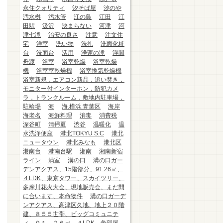
永住クォリティ
汐そば屋
汐のや
汚水桝
汚水管
江の島
江田
江
田駅
汲沢
決まらない
河津
河
津七滝
治安の良さ
注意
注文住
宅
洋室
洗い物
洗礼
洗面化粧
台
洗面台
活用
浄蓮の滝
浮間
舟渡
浴室
浴室乾燥
浴室乾燥
機
浴室室乾燥機
浴室換気乾燥機
浴室新規，エアコン新品，追い焚き，
モニター付インターホン，防犯カメ
ラ，トランクルーム，敷地内駐車場，
駐輪場
海
海.横浜.青葉区
海岸
海老名
海鮮料理
消毒
消費税
深谷町
清掃夏
渋谷
温暖化
温
水洗浄便座
港北TOKYU S.C
港北
ニュータウン
港北みなも
港北区
港南台
港南台駅
湘南
湘南新宿
ライン
満室
溝の口
溝の口ガー
デンアクアス、15階部分、91.26㎡、
４LDK、東京タワー、スカイツリー、
多摩川花火大会、現地販売会、まだ間
に合います、本命物件
溝の口ガーデ
ンアクアス、高津区久地、地上２０階
建、８５５世帯、ビッグコミュニテ