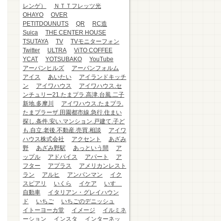
レンゲ）
ＮＴＴフレッツ光
OHAYO
OVER
PETITDOUNUTS
QR
RC造
Suica
THE CENTER HOUSE
TSUTAYA
TV
TVモニターフォン
Twitter
ULTRA
ViTO COFFEE
YCAT
YOTSUBAKO
YouTube
アーバンヒルズ
アーバンフォルム
アイス
あいたい
アイランドキッチ
ン
アイワハウス
アイワハウス.セ
ンチュリー21.たまプラ.高津.台風.二子
新地.多摩川
アイワハウス.たまプラ.
たまプラーザ.田園都市線.急行.住まい
探し.条件.安い.マンション.戸建て.子ど
も.自立.老後.不動産.売買.相談
アイワ
ハウス株式会社
アクセント
あざみ
野
あざみ野駅
あっという間
ア
ップル
アドバイス
アパート
ア
フター
アプラス
アメリカンレスト
ラン
アルヒ
アンパンマン
イク
スピアリ
いくら
イケア
いすゞ
自動車
イタリアン・グレイハウン
ド
いちご
いちごのデニッシュ
イトーヨーカ堂
イメージ
イルミネ
ーション
インスタ
インターネッ