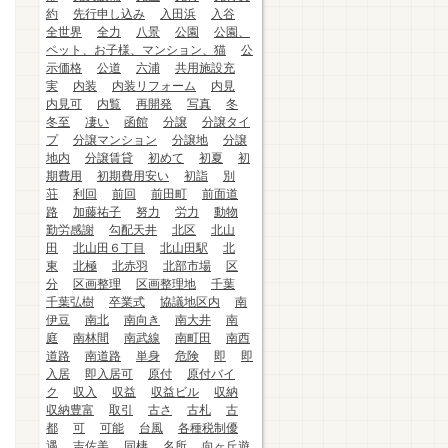
約
先行申し込み
入田浜
入谷
全世界
全力
八景
公園
公園、
ペット、お子様、マンション、猫
公
示価格
公道
六浦
共用施設充
実
内装
内装リフォーム
内見
内見可
内覧
再開発
写真
冬
冬至
凄い
函館
分譲
分譲タイ
プ
分譲マンション
分譲地
分譲
地内
分譲賃貸
初めて
初夏
初
期費用
初期費用安い
初詣
別
荘
利回
前回
前田町
前面道
路
加藤祐子
努力
労力
動物
勤労感謝
勾配天井
北区
北山
田
北山田６丁目
北山田駅
北
東
北極
北赤羽
北部市場
区
分
区画整理
区画整理地
千葉
千葉弘樹
卒業式
協議地区内
南
伊豆
南北
南向き
南大井
南
庭
南林間
南武線
南町田
南西
道路
南道路
単身
危険
即
即
入居
即入居可
原付
原付バイ
ク
収入
収益
収益ビル
収納
収納豊富
取引
古さ
古札
古
都
可
可能
台風
各種税制優
遇
吉佐美
同棲
名所
向ヶ丘遊