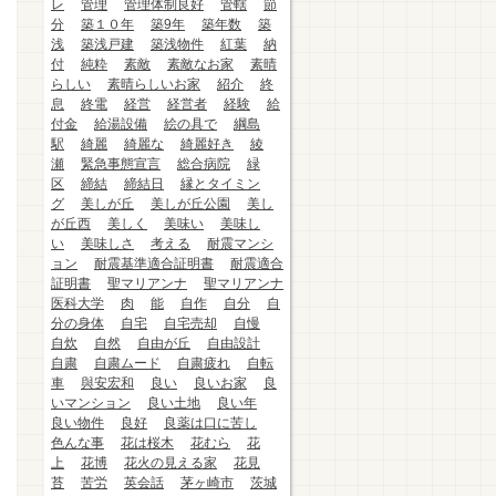
レ
管理
管理体制良好
管轄
節
分
築１０年
築9年
築年数
築
浅
築浅戸建
築浅物件
紅葉
納
付
純粋
素敵
素敵なお家
素晴
らしい
素晴らしいお家
紹介
終
息
終電
経営
経営者
経験
給
付金
給湯設備
絵の具で
綱島
駅
綺麗
綺麗な
綺麗好き
綾
瀬
緊急事態宣言
総合病院
緑
区
締結
締結日
縁とタイミン
グ
美しが丘
美しが丘公園
美し
が丘西
美しく
美味い
美味し
い
美味しさ
考える
耐震マンシ
ョン
耐震基準適合証明書
耐震適合
証明書
聖マリアンナ
聖マリアンナ
医科大学
肉
能
自作
自分
自
分の身体
自宅
自宅売却
自慢
自炊
自然
自由が丘
自由設計
自粛
自粛ムード
自粛疲れ
自転
車
與安宏和
良い
良いお家
良
いマンション
良い土地
良い年
良い物件
良好
良薬は口に苦し
色んな事
花は桜木
花むら
花
上
花博
花火の見える家
花見
苔
苦労
英会話
茅ヶ崎市
茨城