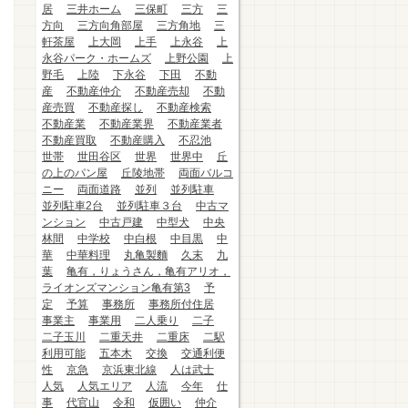
居
三井ホーム
三保町
三方
三
方向
三方向角部屋
三方角地
三
軒茶屋
上大岡
上手
上永谷
上
永谷パーク・ホームズ
上野公園
上
野毛
上陸
下永谷
下田
不動
産
不動産仲介
不動産売却
不動
産売買
不動産探し
不動産検索
不動産業
不動産業界
不動産業者
不動産買取
不動産購入
不忍池
世帯
世田谷区
世界
世界中
丘
の上のパン屋
丘陵地帯
両面バルコ
ニー
両面道路
並列
並列駐車
並列駐車2台
並列駐車３台
中古マ
ンション
中古戸建
中型犬
中央
林間
中学校
中白根
中目黒
中
華
中華料理
丸亀製麵
久末
九
葉
亀有，りょうさん，亀有アリオ，
ライオンズマンション亀有第3
予
定
予算
事務所
事務所付住居
事業主
事業用
二人乗り
二子
二子玉川
二重天井
二重床
二駅
利用可能
五本木
交換
交通利便
性
京急
京浜東北線
人は武士
人気
人気エリア
人流
今年
仕
事
代官山
令和
仮囲い
仲介