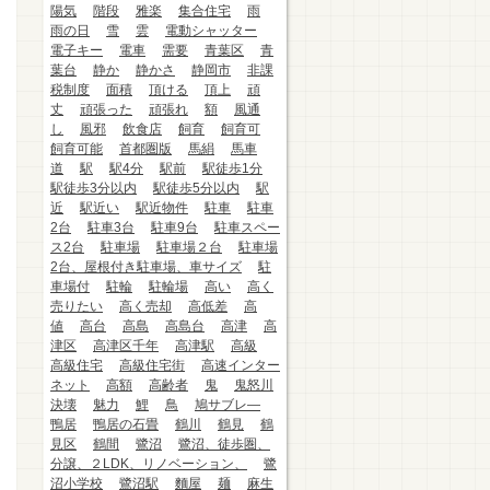
陽気
階段
雅楽
集合住宅
雨
雨の日
雪
雲
電動シャッター
電子キー
電車
需要
青葉区
青
葉台
静か
静かさ
静岡市
非課
税制度
面積
頂ける
頂上
頑
丈
頑張った
頑張れ
額
風通
し
風邪
飲食店
飼育
飼育可
飼育可能
首都圏版
馬絹
馬車
道
駅
駅4分
駅前
駅徒歩1分
駅徒歩3分以内
駅徒歩5分以内
駅
近
駅近い
駅近物件
駐車
駐車
2台
駐車3台
駐車9台
駐車スペー
ス2台
駐車場
駐車場２台
駐車場
2台、屋根付き駐車場、車サイズ
駐
車場付
駐輪
駐輪場
高い
高く
売りたい
高く売却
高低差
高
値
高台
高島
高島台
高津
高
津区
高津区千年
高津駅
高級
高級住宅
高級住宅街
高速インター
ネット
高額
高齢者
鬼
鬼怒川
決壊
魅力
鯉
鳥
鳩サブレ―
鴨居
鴨居の石畳
鶴川
鶴見
鶴
見区
鶴間
鷺沼
鷺沼、徒歩圏、
分譲、２LDK、リノベーション、
鷺
沼小学校
鷺沼駅
麵屋
麺
麻生