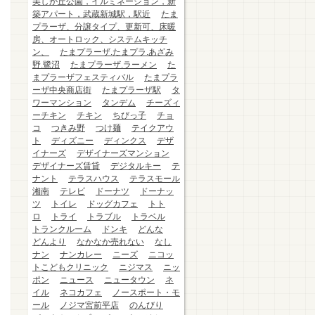
美しが丘公園，イルミネーション，新
築アパート，武蔵新城駅，駅近
たま
プラーザ、分譲タイプ、更新可、床暖
房、オートロック、システムキッチ
ン、
たまプラーザ.たまプラ.あざみ
野.鷺沼
たまプラーザ.ラーメン
た
まプラーザフェスティバル
たまプラ
ーザ中央商店街
たまプラーザ駅
タ
ワーマンション
タンデム
チーズィ
ーチキン
チキン
ちびっ子
チョ
コ
つきみ野
つけ麺
テイクアウ
ト
ディズニー
ディンクス
デザ
イナーズ
デザイナーズマンション
デザイナーズ賃貸
デジタルキー
テ
ナント
テラスハウス
テラスモール
湘南
テレビ
ドーナツ
ドーナッ
ツ
トイレ
ドッグカフェ
トト
ロ
トライ
トラブル
トラベル
トランクルーム
ドンキ
どんな
どんより
なかなか売れない
なし
ナン
ナンカレー
ニーズ
ニコッ
トこどもクリニック
ニジマス
ニッ
ポン
ニュース
ニュータウン
ネ
イル
ネコカフェ
ノースポート・モ
ール
ノジマ宮前平店
のんびり