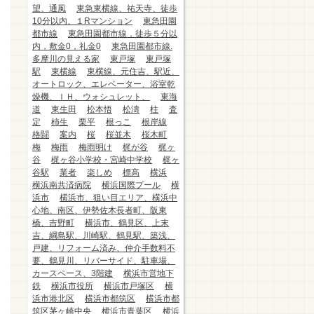
望、通風
東急東横線、祐天寺、徒歩
10分以内、１Rマンション
東急田園
都市線
東急田園都市線，徒歩５分以
内，敷金0，礼金0
東急田園都市線.
多摩川の見える家
東戸塚
東戸塚
駅
東横線
東横線、元住吉、駅近、
オートロック、エレベーター、浴室乾
燥機、ＩＨ、ウォシュレット、
東海
道
東生田
松本悟
松濤
柱
査
定
柿生
栗平
根っこ
根岸線
格闘
案内
桜
桜並木
桜木町
梅
梅雨
梅雨明け
梶が谷
梶ヶ
谷
梶ヶ谷小学校・宮崎中学校
梶ヶ
谷駅
業者
楽しめ
標高
横浜
横浜南共済病院
横浜国際プール
横
浜市
横浜市、狙い目エリア、横浜中
心地、南区、伊勢佐木長者町、阪東
橋、吉野町
横浜市、鶴見区、上末
吉、綱島駅、川崎駅、鶴見駅、築浅、
戸建、リフォーム済み、仲介手数料不
要、鶴見川、リバーサイド、駐車場、
カースペース、3階建
横浜市営地下
鉄
横浜市役所
横浜市戸塚区
横
浜市港北区
横浜市都筑区
横浜市都
筑区茅ヶ崎中央
横浜市青葉区
横浜