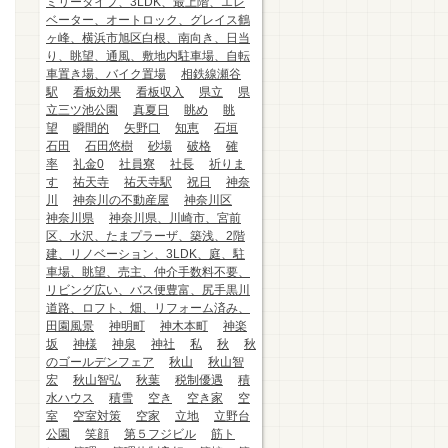
ミリータイプ、3LDK、最上階、エレ
ベーター、オートロック、グレイス鶴
ヶ峰、横浜市旭区白根、南向き、日当
り、眺望、通風、敷地内駐車場、自転
車置き場、バイク置場
相鉄線瀬谷
駅
看板効果
看板収入
県立
県
立三ツ池公園
真夏日
眺め
眺
望
瞬間的
矢野口
知恵
石垣
石田
石田悠樹
砂場
破格
確
率
礼金0
社員寮
社長
祈りま
す
祐天寺
祐天寺駅
祝日
神奈
川
神奈川の不動産屋
神奈川区
神奈川県
神奈川県、川崎市、宮前
区、水沢、たまプラーザ、築浅、2階
建、リノベーション、3LDK、庭、駐
車場、眺望、売主、仲介手数料不要、
リビング広い、バス便豊富、尻手黒川
道路、ロフト、畑、リフォーム済み、
田園風景
神明町
神木本町
神楽
坂
神様
神泉
神社
私
秋
秋
のゴールデンフェア
秋山
秋山智
宏
秋山智弘
秋葉
税制優遇
積
水ハウス
積雪
空き
空き家
空
室
空室対策
空家
立地
立野台
公園
笑顔
第５フジビル
筋ト