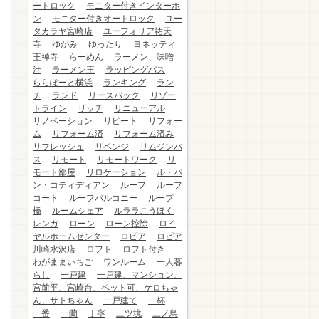
ートロック
モニター付きインターホ
ン
モニター付きオートロック
ユー
タカラヤ宮崎店
ユーフォリア祐天
寺
ゆがみ
ゆったり
ヨネッティ
王禅寺
らーめん
ラーメン、味噌
汁
ラーメン王
ラッピングバス
ららぽーと横浜
ランキング
ラン
チ
ランド
リースバック
リゾー
トライン
リッチ
リニューアル
リノベーション
リピート
リフォー
ム
リフォーム済
リフォーム済み
リフレッシュ
リベンジ
リムジンバ
ス
リモート
リモートワーク
リ
モート部屋
リロケーション
ル・パ
ン・コティディアン
ルーフ
ルーフ
コート
ルーフバルコニー
ループ
橋
ルームシェア
ルララこうほく
レンガ
ローン
ローン控除
ロイ
ヤルホームセンター
ロピア
ロピア
川崎水沢店
ロフト
ロフト付き
わがままいちご
ワンルーム
一人暮
らし
一戸建
一戸建、マンション、
宮前平、宮崎台、ペット可、ケロちゃ
ん、サトちゃん
一戸建て
一杯
一番
一蘭
丁寧
三ツ境
三ノ鳥