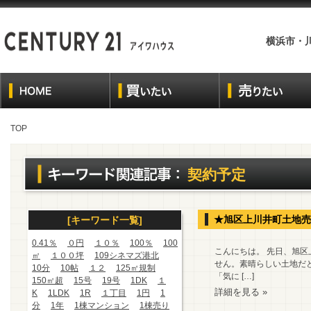
横浜市・
TOP
契約予定
★旭区上川井町土地売
[キーワード一覧]
0.41％
０円
１０％
100％
100
こんにちは。 先日、旭区
㎡
１００坪
109シネマズ港北
せん。素晴らしい土地だ
10分
10帖
１２
125㎡規制
「気に […]
150㎡超
15号
19号
1DK
１
詳細を見る »
K
1LDK
1R
１丁目
1円
1
分
1年
1棟マンション
1棟売り