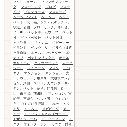
フルリフォーム
フレンチブルドッ
グ
フローリング
ブログ
プロテ
イン
プロデュース
プロローグ
ヘーベルハウス
ペコペコ
ペット
ペット、犬、猫、システムキッチン、
駅近、公園、フローリング、仲町台、
２LDK
ペットホームウェブ
ペット
可
ペット可物件
ペット飼育
ペ
ット飼育可
ベトナム
ベビーカー
ベランダ
ベルヴィル
ベルヴィル向
ヶ丘遊園
ホームエレベーター
ポジ
ティブ
ポテトフリッター
ホテル
ボリューム
ボンボヤージュ
マーク
シティ
マイホーム
マスク
まつ
エク
マンション
マンション、売
却、ヴェレーナ東戸塚、大規模マンシ
ョン、綺麗、３LDK、カウンターキッ
チン、ペット、眺望、開放感、ロー
ン、東戸塚、前田町
マンション、宮
前平、宮崎台、ペット可
みすずが
丘
みすずが丘戸建て
みそ
ムク
ドリ
ムレムレ
メガビッグ
メニ
ュー
モアクレストヒルズガーデン
モザイクモール
モニターフォン
モ
ニター付インターホン
モニター付オ