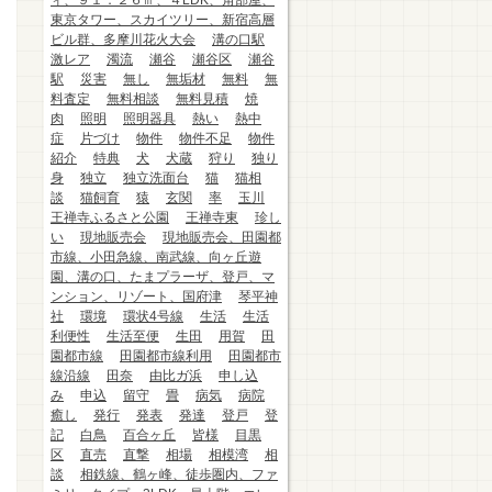
ィ、９１．２６㎡、４LDK、角部屋、
東京タワー、スカイツリー、新宿高層
ビル群、多摩川花火大会
溝の口駅
激レア
濁流
瀬谷
瀬谷区
瀬谷
駅
災害
無し
無垢材
無料
無
料査定
無料相談
無料見積
焼
肉
照明
照明器具
熱い
熱中
症
片づけ
物件
物件不足
物件
紹介
特典
犬
犬蔵
狩り
独り
身
独立
独立洗面台
猫
猫相
談
猫飼育
猿
玄関
率
玉川
王禅寺ふるさと公園
王禅寺東
珍し
い
現地販売会
現地販売会、田園都
市線、小田急線、南武線、向ヶ丘遊
園、溝の口、たまプラーザ、登戸、マ
ンション、リゾート、国府津
琴平神
社
環境
環状4号線
生活
生活
利便性
生活至便
生田
用賀
田
園都市線
田園都市線利用
田園都市
線沿線
田奈
由比ガ浜
申し込
み
申込
留守
畳
病気
病院
癒し
発行
発表
発達
登戸
登
記
白鳥
百合ヶ丘
皆様
目黒
区
直売
直撃
相場
相模湾
相
談
相鉄線、鶴ヶ峰、徒歩圏内、ファ