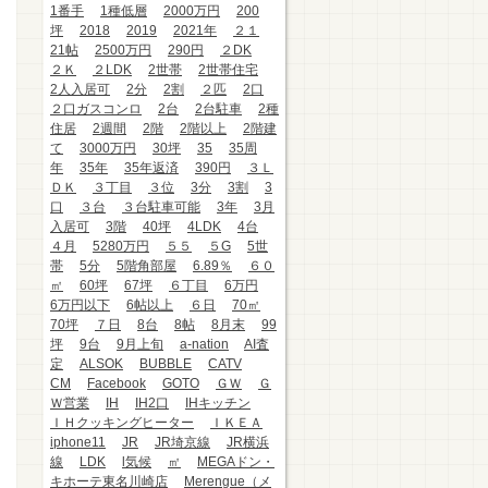
1番手
1種低層
2000万円
200
坪
2018
2019
2021年
２１
21帖
2500万円
290円
２DK
２Ｋ
２LDK
2世帯
2世帯住宅
2人入居可
2分
2割
２匹
2口
２口ガスコンロ
2台
2台駐車
2種
住居
2週間
2階
2階以上
2階建
て
3000万円
30坪
35
35周
年
35年
35年返済
390円
３Ｌ
ＤＫ
３丁目
３位
3分
3割
3
口
３台
３台駐車可能
3年
3月
入居可
3階
40坪
4LDK
4台
４月
5280万円
５５
５G
5世
帯
5分
5階角部屋
6.89％
６０
㎡
60坪
67坪
６丁目
6万円
6万円以下
6帖以上
６日
70㎡
70坪
７日
8台
8帖
8月末
99
坪
9台
9月上旬
a-nation
AI査
定
ALSOK
BUBBLE
CATV
CM
Facebook
GOTO
ＧＷ
Ｇ
Ｗ営業
IH
IH2口
IHキッチン
ＩＨクッキングヒーター
ＩＫＥＡ
iphone11
JR
JR埼京線
JR横浜
線
LDK
l気候
㎡
MEGAドン・
キホーテ東名川崎店
Merengue（メ