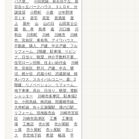
バス便、
小田急線、新百合ケ丘、新
百合ヶ丘パークハウス、３ＬＤＫ、分
譲賃貸
小野町
小鹿
少年野球
尽くす
居宅
居室
居酒屋
屋
上
屋外
山
山の日
山田富士公
園
島 孝
島孝
嵐
川口徹
川
和台
川和町
川崎
川崎市
川崎
市、宮前区、東有馬、アイワハウス、
不動産、購入、戸建、中古戸建、フル
リフォーム、2階建、駐車場、リビン
グ、日当り、眺望、仲介手数料不要、
住宅ローン控除、住まい給付金
川崎
市、宮前区、野川、戸建、中古、鷺
沼、梶が谷、武蔵小杉、武蔵新城、積
水ハウス、スカイバルコニー、庭、2
階建、リノベーション、リフォーム、
地下車庫、高台、日当り、眺望、電動
シャッター
川崎市多摩区、駐車場2
台、小田急線、南武線、田園都市線、
大井町線、向ヶ丘遊園駅、溝の口駅、
リフォーム、現地販売会
川崎市宮前
区
川崎市高津区
工事
工事現
場
工務店
市が尾
市が尾駅
市
ヶ尾
市ケ尾町
市ヶ尾駅
市バ
ス
市営地下鉄
希望
幅員
平