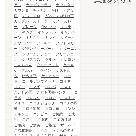
詳細を見る »
アス
ガーデンテラス
カウンター
カウンターキッチン
かけ
ガス３
口
ガスコンロ
ガスコンロ設置可
カップル
カトージ
カメ
カレ
ー
ガレージ
かわいい
キッチ
ン
キムチ
キャラメル
キャンペ
ーン
ギリギリ
キレイ
クイック
ルワイパー
クッキー
グッドスリ
ー
グランベリーパーク
クリーニン
グ
クリームシチュー
グリーンライ
ン
クリスマス
グルメ
クレヨン
しんちゃん
クローゼット
ケーキ
ケーブルカー
ケイン
ゲストルー
ム
けやき平
ケルヒャー
コー
ド
ゴールデンウィーク
コサギ
コジマ
コスギ
コスパ
コスモ
こどもの国
こども医療センター
コ
ラボ
コロッケ
コロナ
コロナウ
ィルス
コロナショック
コロナの影
響
コロナ影響
コロナ禍
コンシ
ェルジュ
コンビニ
ご契約
ご成
約
ご時世
ご案内
ご案内可能
ご相談
ご褒美
ご馳走
ザ・ハウ
ス港北綱島
サイズ
さくらの名所