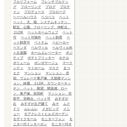
フルリフォーム
フレンチブルドッ
グ
フローリング
ブログ
プロテ
イン
プロデュース
プロローグ
ヘーベルハウス
ペコペコ
ペット
ペット、犬、猫、システムキッチン、
駅近、公園、フローリング、仲町台、
２LDK
ペットホームウェブ
ペット
可
ペット可物件
ペット飼育
ペ
ット飼育可
ベトナム
ベビーカー
ベランダ
ベルヴィル
ベルヴィル向
ヶ丘遊園
ホームエレベーター
ポジ
ティブ
ポテトフリッター
ホテル
ボリューム
ボンボヤージュ
マーク
シティ
マイホーム
マスク
まつ
エク
マンション
マンション、売
却、ヴェレーナ東戸塚、大規模マンシ
ョン、綺麗、３LDK、カウンターキッ
チン、ペット、眺望、開放感、ロー
ン、東戸塚、前田町
マンション、宮
前平、宮崎台、ペット可
みすずが
丘
みすずが丘戸建て
みそ
ムク
ドリ
ムレムレ
メガビッグ
メニ
ュー
モアクレストヒルズガーデン
モザイクモール
モニターフォン
モ
ニター付インターホン
モニター付オ