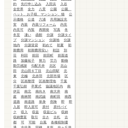
約
先行申し込み
入田浜
入谷
全世界
全力
八景
公園
公園、
ペット、お子様、マンション、猫
公
示価格
公道
六浦
共用施設充
実
内装
内装リフォーム
内見
内見可
内覧
再開発
写真
冬
冬至
凄い
函館
分譲
分譲タイ
プ
分譲マンション
分譲地
分譲
地内
分譲賃貸
初めて
初夏
初
期費用
初期費用安い
初詣
別
荘
利回
前回
前田町
前面道
路
加藤祐子
努力
労力
動物
勤労感謝
勾配天井
北区
北山
田
北山田６丁目
北山田駅
北
東
北極
北赤羽
北部市場
区
分
区画整理
区画整理地
千葉
千葉弘樹
卒業式
協議地区内
南
伊豆
南北
南向き
南大井
南
庭
南林間
南武線
南町田
南西
道路
南道路
単身
危険
即
即
入居
即入居可
原付
原付バイ
ク
収入
収益
収益ビル
収納
収納豊富
取引
古さ
古札
古
都
可
可能
台風
各種税制優
遇
吉佐美
同棲
名所
向ヶ丘遊