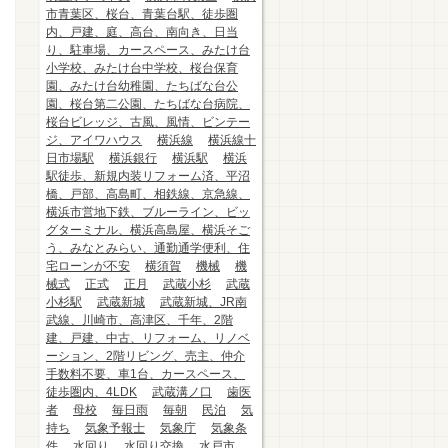
市青葉区、桜台、青葉台駅、徒歩圏
内、戸建、庭、高台、南向き、日当
り、駐車場、カースペース、みたけ台
小学校、みたけ台中学校、桜台保育
園、みたけ台幼稚園、たちばな台公
園、桜台第二公園、たちばな台病院、
桜台ビレッジ、古風、風情、ビンテー
ジ、アイワハウス
横浜線
横浜線十
日市場駅
横浜銀行
横浜駅
横浜
駅徒歩、新規内装リフォーム済、平沼
橋、戸部、高島町、相鉄線、京急線、
横浜市営地下鉄、ブルーライン、ビッ
グターミナル、横浜高島屋、横浜そご
う、みなとみらい、通勤通学便利、住
宅ローンが不安
横須賀
機械
機
械式
正式
正月
武蔵小杉
武蔵
小杉駅
武蔵新城
武蔵新城、JR南
武線、川崎市、高津区、千年、2階
建、戸建、中古、リフォーム、リノベ
ーション、2階リビング、売主、仲介
手数料不要、車1台、カースペース、
徒歩圏内、4LDK
武蔵溝ノ口
歯医
者
母校
毎日雨
毎朝
民泊
気
持ち
気象予報士
気象庁
気象条
件
水回り
水回り交換
水戸市