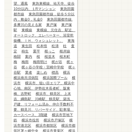
望、通風
東急東横線、祐天寺、徒歩
10分以内、１Rマンション
東急田園
都市線
東急田園都市線，徒歩５分以
内，敷金0，礼金0
東急田園都市線.
多摩川の見える家
東戸塚
東戸塚
駅
東横線
東横線、元住吉、駅近、
オートロック、エレベーター、浴室乾
燥機、ＩＨ、ウォシュレット、
東海
道
東生田
松本悟
松濤
柱
査
定
柿生
栗平
根っこ
根岸線
格闘
案内
桜
桜並木
桜木町
梅
梅雨
梅雨明け
梶が谷
梶ヶ
谷
梶ヶ谷小学校・宮崎中学校
梶ヶ
谷駅
業者
楽しめ
標高
横浜
横浜南共済病院
横浜国際プール
横
浜市
横浜市、狙い目エリア、横浜中
心地、南区、伊勢佐木長者町、阪東
橋、吉野町
横浜市、鶴見区、上末
吉、綱島駅、川崎駅、鶴見駅、築浅、
戸建、リフォーム済み、仲介手数料不
要、鶴見川、リバーサイド、駐車場、
カースペース、3階建
横浜市営地下
鉄
横浜市役所
横浜市戸塚区
横
浜市港北区
横浜市都筑区
横浜市都
筑区茅ヶ崎中央
横浜市青葉区
横浜