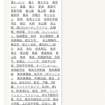
暑かったり
暑さ
暑すぎる
暑苦
しい
暴風
曇り
更地
更新可
更新可能
最上級
最上階
最強
最終枡
最高
月曜日
有りませ
ん
有馬
有馬４丁目
有馬中学校
学区
朝日
木材
未公開
未公
開、溝の口ガーデンアクアス、高層
階、角部屋、９０㎡超、コンシェルジ
ュ、収納豊富、笑顔
未公開物件、東
急東横線、都立大学、
未公開物件、
横浜市、保土ヶ谷区、優先的にご紹
介
本店
本社
杉本和弘
条件
東京
東京都
東南
東南角地
東
山田
東急
東急、田園都市線、宮前
平、宮崎台、ペット可、宮前平小学
校、宮前平中学校、オープンルーム、
現地販売会
東急大井町線
東急東横
線
東急東横線，祐天寺，1Kマンショ
ン
東急東横線、JR横浜線、菊名、大
倉山、徒歩10分、駅近、戸建、2階
建、ファミリータイプ、3LDK、車2
台、駐車場2台、築浅、30坪、リノベ
ーション、リフォーム、仲介手数料不
要、売主、横浜市鶴見区上の宮、菊名
小学校、上の宮中学校、日当り、眺