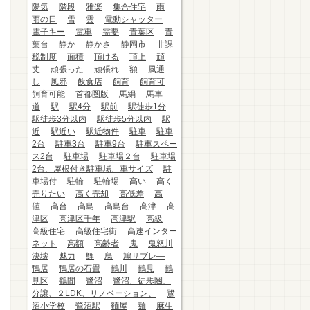
陽気
階段
雅楽
集合住宅
雨
雨の日
雪
雲
電動シャッター
電子キー
電車
需要
青葉区
青
葉台
静か
静かさ
静岡市
非課
税制度
面積
頂ける
頂上
頑
丈
頑張った
頑張れ
額
風通
し
風邪
飲食店
飼育
飼育可
飼育可能
首都圏版
馬絹
馬車
道
駅
駅4分
駅前
駅徒歩1分
駅徒歩3分以内
駅徒歩5分以内
駅
近
駅近い
駅近物件
駐車
駐車
2台
駐車3台
駐車9台
駐車スペー
ス2台
駐車場
駐車場２台
駐車場
2台、屋根付き駐車場、車サイズ
駐
車場付
駐輪
駐輪場
高い
高く
売りたい
高く売却
高低差
高
値
高台
高島
高島台
高津
高
津区
高津区千年
高津駅
高級
高級住宅
高級住宅街
高速インター
ネット
高額
高齢者
鬼
鬼怒川
決壊
魅力
鯉
鳥
鳩サブレ―
鴨居
鴨居の石畳
鶴川
鶴見
鶴
見区
鶴間
鷺沼
鷺沼、徒歩圏、
分譲、２LDK、リノベーション、
鷺
沼小学校
鷺沼駅
麵屋
麺
麻生