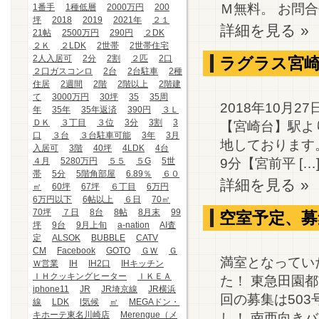
Ｍ無料。 お問合せ
1番手
1種低層
2000万円
200
坪
2018
2019
2021年
２１
詳細を見る »
21帖
2500万円
290円
２DK
２Ｋ
２LDK
2世帯
2世帯住宅
2人入居可
2分
2割
２匹
2口
ラグラス宮崎
２口ガスコンロ
2台
2台駐車
2種
住居
2週間
2階
2階以上
2階建
て
3000万円
30坪
35
35周
2018年10月
年
35年
35年返済
390円
３Ｌ
ＤＫ
３丁目
３位
3分
3割
3
【宮崎台】駅よ
口
３台
３台駐車可能
3年
3月
地しております
入居可
3階
40坪
4LDK
4台
9分【宮前平 […
４月
5280万円
５５
５G
5世
帯
5分
5階角部屋
6.89％
６０
詳細を見る »
㎡
60坪
67坪
６丁目
6万円
6万円以下
6帖以上
６日
70㎡
70坪
７日
8台
8帖
8月末
99
空室予定、募
坪
9台
9月上旬
a-nation
AI査
定
ALSOK
BUBBLE
CATV
CM
Facebook
GOTO
ＧＷ
Ｇ
満室となってい
Ｗ営業
IH
IH2口
IHキッチン
ＩＨクッキングヒーター
ＩＫＥＡ
た！ 東急田園
iphone11
JR
JR埼京線
JR横浜
回の募集は503
線
LDK
l気候
㎡
MEGAドン・
キホーテ東名川崎店
Merengue（メ
し！ 南西向きバル