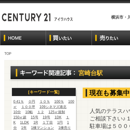
横浜市・
TOP
宮崎台駅
現在も募集中
[キーワード一覧]
0.41％
０円
１０％
100％
100
㎡
１００坪
109シネマズ港北
人気のテラスハ
10分
10帖
１２
125㎡規制
150㎡超
15号
19号
1DK
１
ご相談下さい♪
K
1LDK
1R
１丁目
1円
1
駐車場は５００
分
1年
1棟マンション
1棟売り