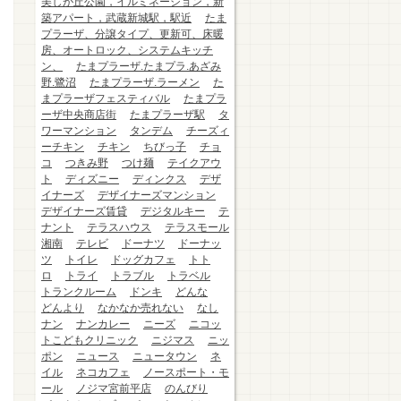
美しが丘公園，イルミネーション，新
築アパート，武蔵新城駅，駅近
たま
プラーザ、分譲タイプ、更新可、床暖
房、オートロック、システムキッチ
ン、
たまプラーザ.たまプラ.あざみ
野.鷺沼
たまプラーザ.ラーメン
た
まプラーザフェスティバル
たまプラ
ーザ中央商店街
たまプラーザ駅
タ
ワーマンション
タンデム
チーズィ
ーチキン
チキン
ちびっ子
チョ
コ
つきみ野
つけ麺
テイクアウ
ト
ディズニー
ディンクス
デザ
イナーズ
デザイナーズマンション
デザイナーズ賃貸
デジタルキー
テ
ナント
テラスハウス
テラスモール
湘南
テレビ
ドーナツ
ドーナッ
ツ
トイレ
ドッグカフェ
トト
ロ
トライ
トラブル
トラベル
トランクルーム
ドンキ
どんな
どんより
なかなか売れない
なし
ナン
ナンカレー
ニーズ
ニコッ
トこどもクリニック
ニジマス
ニッ
ポン
ニュース
ニュータウン
ネ
イル
ネコカフェ
ノースポート・モ
ール
ノジマ宮前平店
のんびり