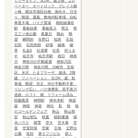
ミリータイプ、3LDK、最上階、エレ
ベーター、オートロック、グレイス鶴
ヶ峰、横浜市旭区白根、南向き、日当
り、眺望、通風、敷地内駐車場、自転
車置き場、バイク置場
相鉄線瀬谷
駅
看板効果
看板収入
県立
県
立三ツ池公園
真夏日
眺め
眺
望
瞬間的
矢野口
知恵
石垣
石田
石田悠樹
砂場
破格
確
率
礼金0
社員寮
社長
祈りま
す
祐天寺
祐天寺駅
祝日
神奈
川
神奈川の不動産屋
神奈川区
神奈川県
神奈川県、川崎市、宮前
区、水沢、たまプラーザ、築浅、2階
建、リノベーション、3LDK、庭、駐
車場、眺望、売主、仲介手数料不要、
リビング広い、バス便豊富、尻手黒川
道路、ロフト、畑、リフォーム済み、
田園風景
神明町
神木本町
神楽
坂
神様
神泉
神社
私
秋
秋
のゴールデンフェア
秋山
秋山智
宏
秋山智弘
秋葉
税制優遇
積
水ハウス
積雪
空き
空き家
空
室
空室対策
空家
立地
立野台
公園
笑顔
第５フジビル
筋ト