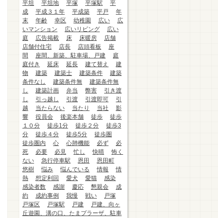
平坦
平坦地
平塚
平塚駅
平
成
平成３１年
平成築
平戸
年
末
年齢
幸区
幼稚園
広い
広
いマンション
広いリビング
広い
庭
広告掲載
床
床暖房
店舗
店舗付住宅
店長
店頭看板
座
間
座間、新築、駐車場、戸建
庭
庭付き
延床
延長
建て替え
建
物
建築
建築士
建築条件
建築
条件なし
建築条件無
建築条件無
し
建築計画
弁当
弊害
引き渡
し
引っ越し
引渡
引渡即可
引
越
当たらない
当たり
当社
影
響
役員会
後楽本舗
徒歩
徒歩
１０分
徒歩1分
徒歩２分
徒歩3
分
徒歩４分
徒歩5分
徒歩圏
徒歩圏内
心
心肺機能
必ず
必
死
必要
必見
忙し
快晴
怖く
ない
急行停車駅
恩田
恩田町
悠樹
悩み
悩んでいる
情報
情
熱
想定利回
愛犬
愛猫
感染
感染者数
感謝
慶応
懇親会
成
約
成約事例
我慢
戦い
戸塚
戸塚区
戸塚駅
戸建
戸建、向ヶ
丘遊園、溝の口、たまプラーザ、駐車