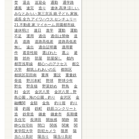
焚
退去
送迎会
通勤
通学路
通風
速完
造り
連休.高津.涼しい.
みなとみらい.第三京浜.娘.子ども.家族.
成長.全力.アイワハウス.センチュリー
21.不動産.家.マイホーム.田園都市線.
連休明け
連日
進学
運動
運動
不足
運用
過信
過信は禁物
道
具
道路
道路高低差
道路高低差
無し
遠出
適合証明書
適用要
件
遮音性能
選ばれた
選ぶ
避
難
郊外
部屋
部屋探し
都内
都営浅草線
都心へのアクセス
都立
大学
都筑ふれあいの丘
都筑区
都筑区荏田南
重厚
重説
重量鉄
骨造
野川本町
野球
野球少年
野生
野良猫
野菜炒め
野鳥
金
利
金沢
金沢八景
金沢八景，野
島公園，海の公園，釣り
金沢区
金
融機関
金額
金魚
釣り堀
釣り
場
釣堀
鉄町
鉄筋コンクリート
造
鉄骨造
鎌倉
鎌倉市
長期優
良住宅
長津田
開放感
閑静
閑
静な住宅街
間口
関係
関東
関
東学院大学
防犯カメラ
限界
陽
当たり良好
陽当り
陽当り良好