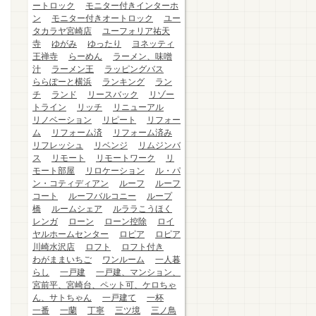
ートロック
モニター付きインターホ
ン
モニター付きオートロック
ユー
タカラヤ宮崎店
ユーフォリア祐天
寺
ゆがみ
ゆったり
ヨネッティ
王禅寺
らーめん
ラーメン、味噌
汁
ラーメン王
ラッピングバス
ららぽーと横浜
ランキング
ラン
チ
ランド
リースバック
リゾー
トライン
リッチ
リニューアル
リノベーション
リピート
リフォー
ム
リフォーム済
リフォーム済み
リフレッシュ
リベンジ
リムジンバ
ス
リモート
リモートワーク
リ
モート部屋
リロケーション
ル・パ
ン・コティディアン
ルーフ
ルーフ
コート
ルーフバルコニー
ループ
橋
ルームシェア
ルララこうほく
レンガ
ローン
ローン控除
ロイ
ヤルホームセンター
ロピア
ロピア
川崎水沢店
ロフト
ロフト付き
わがままいちご
ワンルーム
一人暮
らし
一戸建
一戸建、マンション、
宮前平、宮崎台、ペット可、ケロちゃ
ん、サトちゃん
一戸建て
一杯
一番
一蘭
丁寧
三ツ境
三ノ鳥