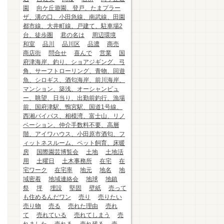
園
向ケ丘遊園、登戸、たまプラー
ザ、溝の口、小田急線、南武線、田園
都市線、大井町線、戸建て、駐車場2
台、徒歩圏
君の名は
周辺環境
和室
品川
品川区
品濃
商売
商店街
問合せ
喜んで
営業
国
府津海岸、釣り、ショアジギング、弓
角、サーフトローリング、青物、回遊
魚、シロギス、酒匂海岸、前川海岸、
マンション、築浅、オーシャンビュ
ー、眺望、日当り、出勤前釣行、漁場
前、国府津駅、鴨宮駅、国道1号線、
西湘バイパス、相模湾、富士山、リノ
ベーション、仲介手数料不要、高層
階、アイワハウス、小田原市酒匂、フ
ィットネスルーム、ペット飼育、床暖
房
国際園芸博覧会
土地
土地活
用
土曜日
土木事務所
在宅
在
宅ワーク
在宅率
地元
地名
地
域密着
地域連絡会
地球
地鎮
祭
坪
埋設
堅固
壁紙
売って
も住めるんだワン
売り
売りたい
売り物
売る
売れた理由
売れ
て
売れている
売れてしまう
売