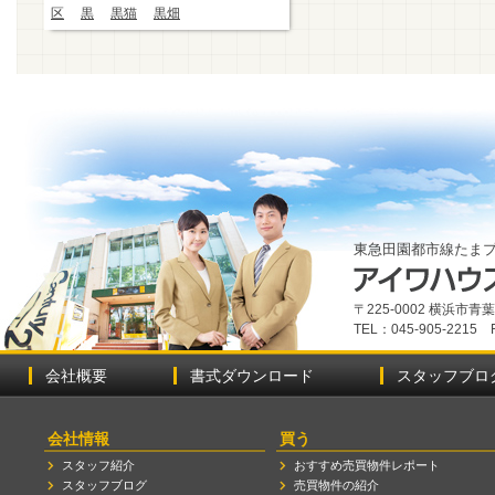
区
黒
黒猫
黒畑
東急田園都市線たま
〒225-0002 横浜市
TEL：045-905-2215 
会社概要
書式ダウンロード
スタッフブロ
会社情報
買う
スタッフ紹介
おすすめ売買物件レポート
スタッフブログ
売買物件の紹介