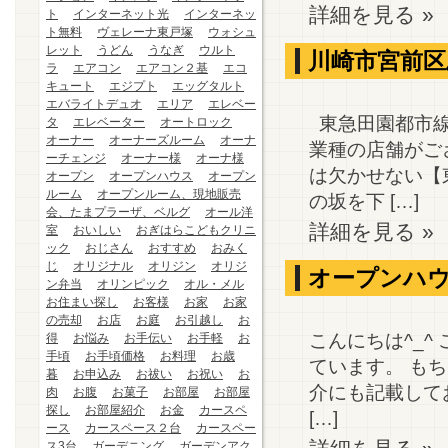
詳細を見る »
ト
インターネット光
インターネッ
ト無料
ヴェレーナ東戸塚
ウォシュ
レット
うどん
うなぎ
ウルト
川崎市宮前区
ラ
エアコン
エアコン２基
エコ
キュート
エジプト
エッグタルト
エバライトデュオ
エリア
エレベー
東急田園都市線
タ
エレベーター
オートロック
オーナー
オーナーズルーム
オーナ
業種の店舗がご
ーチェンジ
オーナー様
オーナ様
は欠かせない【
オープン
オープンハウス
オープン
ルーム
オープンルーム、現地販売
の坂を下 […]
会、たまプラーザ、ベルグ
オール洋
詳細を見る »
室
おいしい
おぎはらこどもクリニ
ック
おじさん
おすすめ
おみく
じ
オリジナル
オリジン
オリジ
オープンハウ
ン弁当
オリンピック
オル・メル
お住まい探し
お客様
お家
お家
の売却
お店
お庭
お引越し
お
こんにちは^_
得
お悩み
お手伝い
お手軽
お
手頃
お手頃価格
お料理
お歳
ています。 も
暮
お申込み
お祓い
お祝い
お
介にも記載してお
肉
お腹
お菓子
お部屋
お部屋
探し
お部屋紹介
お金
カースペ
[…]
ース
カースペース２台
カースペー
ス3台
ガーデニング
ガーデンアク