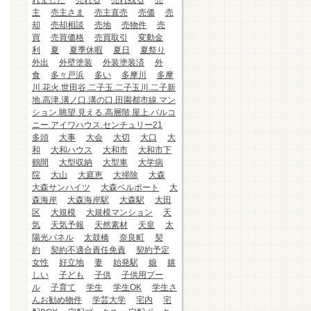
れました
売れる
売れ残る
売
主
売主さま
売主直売
売価
売
却
売却相談
売地
売物件
売
買
売買価格
売買取引
変動金
利
夏
夏季休暇
夏日
夏祭り
外出
外壁塗装
外装塗装済
外
食
多々戸浜
多い
多摩川
多摩
川.花火.世田谷.二子玉.二子玉川.二子新
地.高津.溝ノ口.溝の口.田園都市線.マン
ション.眺望.見える.高層階.屋上.バルコ
ニー.アイワハウス.センチュリー21
多頭
大事
大会
大切
大口
大
和
大和ハウス
大和市
大和市下
鶴間
大型収納
大型車
大学病
院
大山
大庭恵
大掃除
大森
大森サンハイツ
大森ベルポート
大
森海岸
大森海岸駅
大森駅
大田
区
大規模
大規模マンション
天
気
天気予報
天然素材
天皇
太
陽光パネル
太鼓橋
奈良町
契
約
契約不適合責任免責
契約予定
女性
好立地
妻
始発駅
娘
嬉
しい
子ども
子供
子供用プー
ル
子育て
学生
学生OK
学生さ
んお勧め物件
学芸大学
宅内
宅