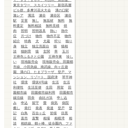
ィ、９１．２６㎡、４LDK、角部屋、
東京タワー、スカイツリー、新宿高層
ビル群、多摩川花火大会
溝の口駅
激レア
濁流
瀬谷
瀬谷区
瀬谷
駅
災害
無し
無垢材
無料
無
料査定
無料相談
無料見積
焼
肉
照明
照明器具
熱い
熱中
症
片づけ
物件
物件不足
物件
紹介
特典
犬
犬蔵
狩り
独り
身
独立
独立洗面台
猫
猫相
談
猫飼育
猿
玄関
率
玉川
王禅寺ふるさと公園
王禅寺東
珍し
い
現地販売会
現地販売会、田園都
市線、小田急線、南武線、向ヶ丘遊
園、溝の口、たまプラーザ、登戸、マ
ンション、リゾート、国府津
琴平神
社
環境
環状4号線
生活
生活
利便性
生活至便
生田
用賀
田
園都市線
田園都市線利用
田園都市
線沿線
田奈
由比ガ浜
申し込
み
申込
留守
畳
病気
病院
癒し
発行
発表
発達
登戸
登
記
白鳥
百合ヶ丘
皆様
目黒
区
直売
直撃
相場
相模湾
相
談
相鉄線、鶴ヶ峰、徒歩圏内、ファ