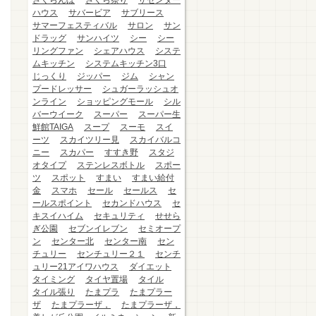
さくらんぼ
さくら祭り
ザセンター
ハウス
サバービア
サブリース
サマーフェスティバル
サロン
サン
ドラッグ
サンハイツ
シー
シー
リングファン
シェアハウス
システ
ムキッチン
システムキッチン3口
じっくり
ジッパー
ジム
シャン
プードレッサー
シュガーラッシュオ
ンライン
ショッピングモール
シル
バーウイーク
スーパー
スーパー生
鮮館TAIGA
スープ
スーモ
スイ
ーツ
スカイツリー見
スカイバルコ
ニー
スカパー
すすき野
スタジ
オタイプ
ステンレスボトル
スポー
ツ
スポット
すまい
すまい給付
金
スマホ
セール
セールス
セ
ールスポイント
セカンドハウス
セ
キスイハイム
セキュリティ
せせら
ぎ公園
セブンイレブン
セミオープ
ン
センター北
センター南
セン
チュリー
センチュリー２１
センチ
ュリー21アイワハウス
ダイエット
タイミング
タイヤ置場
タイル
タイル張り
たまプラ
たまプラー
ザ
たまプラーザ，
たまプラーザ，