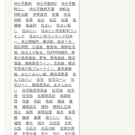
仲介手数料
仲介手数料0
仲介手数
料なし
仲介手数料不要
仲町台
仲町台駅
伊勢原市
伊東
伊豆
休暇
休業
会社
会話
会議
低
価格
低金利
住まい
住まい探
し
住みたい
住みたい市区町村ラン
キング
住みたい街ランキング日本
一、未公開物件、横浜駅、徒歩７分、
西区岡野、公道面、整形地、閑静住宅
地、知る人ぞ知る、TEPPAN物件、将
来の資産価値、更地、東海道線、横須
賀線、湘南新宿ライン、京急線、横浜
市営地下鉄ブルーライン、東急東横
線、みなとみらい線、横浜高島屋
住
んでみたい
住宅
住宅ローン
住
宅ローン、難易度高め、あきらめな
い
住宅取得等資金
住宅地
住宅
用
住宅街
住環境良好
体調管
理
何故
供給
依頼
価値
価
格
価格設定
便利
便利な立地
係る
保岡
保岡佳潔
保木
保育
園
修繕
倉庫
借りたい
借入
値段
偉大
傾き
元住吉
元年
元気
元石川
元石川町
充実共用
部
充実設備
先生
先行
先行契