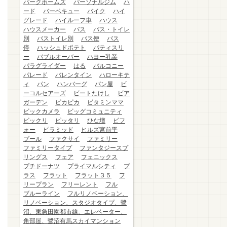
パークホームズ
パーソナルジム
ハ
ード
バーベキュー
バイク
ハイ
グレード
ハイルーフ車
ハウス
ハウスメーカー
バス
バス・トイレ
別
バストイレ別
バス便
バス
停
ハッシュドポテト
パティスリ
ー
バブルオーバー
ハヨー乳業
パラグライダー
はる
バルコニー
パレード
バレンタイン
ハローキテ
ィ
パン
ハンバーグ
パン屋
ビ
ーコルセアーズ
ビートたけし
ビア
ガーデン
ピカピカ
ビタミンママ
ビックカメラ
ビッグコミュニティ
ビックリ
ピッタリ
ひな壇
ビフ
ォー
ピラミッド
ヒルズ宮前平
プール
ファクサイ
ファミリー
ファミリータイプ
ファンタジースプ
リングス
フェア
フェニックス
プチドーナツ
プライマルシティ
プ
ラス
フラット
フラット３５
フ
リープラン
フリーレント
フル
ブルーライン
フルリノベーション、
リノベーション、スタジオタイプ、鷺
沼、東急田園都市線、エレベーター、
角部屋、鷺沼有馬スカイマンション