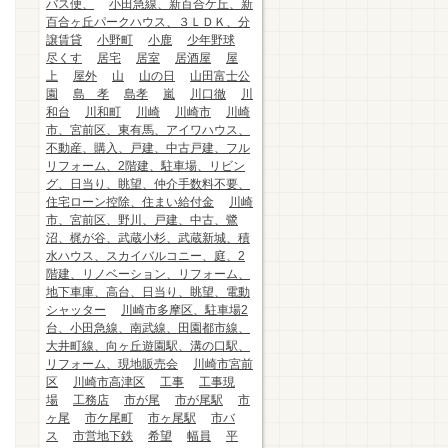
バス便、
小田急線、新百合ケ丘、新
百合ヶ丘パークハウス、３ＬＤＫ、分
譲賃貸
小野町
小鹿
少年野球
尽くす
居宅
居室
居酒屋
屋
上
屋外
山
山の日
山田富士公
園
島 孝
島孝
嵐
川口徹
川
和台
川和町
川崎
川崎市
川崎
市、宮前区、東有馬、アイワハウス、
不動産、購入、戸建、中古戸建、フル
リフォーム、2階建、駐車場、リビン
グ、日当り、眺望、仲介手数料不要、
住宅ローン控除、住まい給付金
川崎
市、宮前区、野川、戸建、中古、鷺
沼、梶が谷、武蔵小杉、武蔵新城、積
水ハウス、スカイバルコニー、庭、2
階建、リノベーション、リフォーム、
地下車庫、高台、日当り、眺望、電動
シャッター
川崎市多摩区、駐車場2
台、小田急線、南武線、田園都市線、
大井町線、向ヶ丘遊園駅、溝の口駅、
リフォーム、現地販売会
川崎市宮前
区
川崎市高津区
工事
工事現
場
工務店
市が尾
市が尾駅
市
ヶ尾
市ケ尾町
市ヶ尾駅
市バ
ス
市営地下鉄
希望
幅員
平