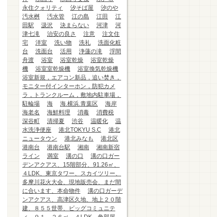
永住クォリティ
汐そば屋
汐のや
汚水桝
汚水管
江の島
江田
江
田駅
汲沢
決まらない
河津
河
津七滝
治安の良さ
注意
注文住
宅
洋室
洗い物
洗礼
洗面化粧
台
洗面台
活用
浄蓮の滝
浮間
舟渡
浴室
浴室乾燥
浴室乾燥
機
浴室室乾燥機
浴室換気乾燥機
浴室新規，エアコン新品，追い焚き，
モニター付インターホン，防犯カメ
ラ，トランクルーム，敷地内駐車場，
駐輪場
海
海.横浜.青葉区
海岸
海老名
海鮮料理
消毒
消費税
深谷町
清掃夏
渋谷
温暖化
温
水洗浄便座
港北TOKYU S.C
港北
ニュータウン
港北みなも
港北区
港南台
港南台駅
湘南
湘南新宿
ライン
満室
溝の口
溝の口ガー
デンアクアス、15階部分、91.26㎡、
４LDK、東京タワー、スカイツリー、
多摩川花火大会、現地販売会、まだ間
に合います、本命物件
溝の口ガーデ
ンアクアス、高津区久地、地上２０階
建、８５５世帯、ビッグコミュニテ