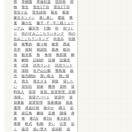
県
草柳園
草薙杉道
荏田南
荷
物
菅生
菅生1丁目
菅生2丁目
菅生ケ丘
菅生緑地
菊名
菊菜
蒙古タンメン
蒸し蒸し
蔓延
蕎
麦
藤が丘
藤子・F・不二雄ミュー
ジアム
藤沢市
行動
街
街づく
り
街のすみここちランキング
街の
住みここちランキング
街並み
街路
樹
衝撃的
被り物
被害
西友
見学
規制
視認性
親身
観光
地
観光客
角
角地
角部屋
解
体
解除
記録的
設備
設備充
実
試算
読売ランド
読売ランド
前
課税
谷戸山公園
豊島屋
販
売
販売開始
買い取る
買い替
え
買主
買主さま
買取
貸した
い
貸別荘
貸家
費用
賃料
賃
料収入
賃貸
賃貸、賃貸管理、定期
清掃、
賃貸アパート
賃貸中
賃
貸募集
賃貸管理
資産価値
資産
運用
資金計画
賑やか
購入
起
業
超広角
趣味
足腰
踊場
身
体
車
車2台
車3台
車大好き
車庫
軟式
転勤
辛い
辻堂
近
く
返済
追い焚き
追浜駅
追