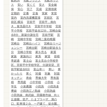
配BOX
宅配ブックス
宅配ボック
ス
安い
安くて
安さ
安全確
保
安心
完了
完成
定期借家
定期的
定番
定食
実家
実質
室内
室内洗濯機置場
宮前区
宮
前区.横浜
宮前平
宮前平，南向
き，食洗器付き
宮前平中学校
宮前
平小学校
宮前平徒歩12分、宮崎台徒
歩8分、新築分譲住宅
宮前平駅
宮
崎
宮崎中学校
宮崎二葉幼稚園
宮崎台
宮崎台ハイツ
宮崎台リージ
ェンシー
宮崎台駅
宮崎台駅徒歩５
分
宮崎小学校
家を売る
家屋
家族
家族向け
家系
家賃
容積
率超過
富士山
富士見台小学校学
区、宮前平中学校学区、分譲賃貸、宮
前平駅徒歩6分
富山幸一
寒い
寒
かったり
寒く
対価
対象
対面
キッチン
寿命
専修大学
専有面
積
専用庭
小中学校
小学校
小
学生
小泉農園
小田急
小田急多
摩線
小田急江ノ島線
小田急線
小田急線、南武線、田園都市線、向ヶ
丘遊園、登戸、たまプラーザ、溝の
口、駐車場２台、一戸建て、徒歩圏、