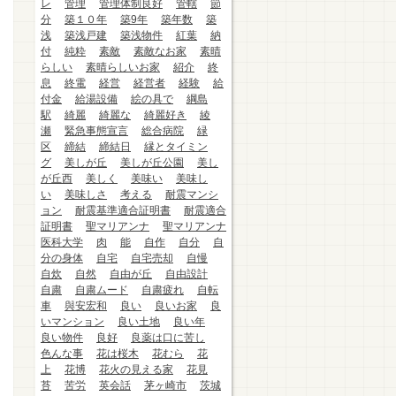
レ
管理
管理体制良好
管轄
節
分
築１０年
築9年
築年数
築
浅
築浅戸建
築浅物件
紅葉
納
付
純粋
素敵
素敵なお家
素晴
らしい
素晴らしいお家
紹介
終
息
終電
経営
経営者
経験
給
付金
給湯設備
絵の具で
綱島
駅
綺麗
綺麗な
綺麗好き
綾
瀬
緊急事態宣言
総合病院
緑
区
締結
締結日
縁とタイミン
グ
美しが丘
美しが丘公園
美し
が丘西
美しく
美味い
美味し
い
美味しさ
考える
耐震マンシ
ョン
耐震基準適合証明書
耐震適合
証明書
聖マリアンナ
聖マリアンナ
医科大学
肉
能
自作
自分
自
分の身体
自宅
自宅売却
自慢
自炊
自然
自由が丘
自由設計
自粛
自粛ムード
自粛疲れ
自転
車
與安宏和
良い
良いお家
良
いマンション
良い土地
良い年
良い物件
良好
良薬は口に苦し
色んな事
花は桜木
花むら
花
上
花博
花火の見える家
花見
苔
苦労
英会話
茅ヶ崎市
茨城