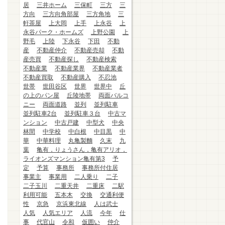
居
三井ホーム
三保町
三方
三
方向
三方向角部屋
三方角地
三
軒茶屋
上大岡
上手
上永谷
上
永谷パーク・ホームズ
上野公園
上
野毛
上陸
下永谷
下田
不動
産
不動産仲介
不動産売却
不動
産売買
不動産探し
不動産検索
不動産業
不動産業界
不動産業者
不動産買取
不動産購入
不忍池
世帯
世田谷区
世界
世界中
丘
の上のパン屋
丘陵地帯
両面バルコ
ニー
両面道路
並列
並列駐車
並列駐車2台
並列駐車３台
中古マ
ンション
中古戸建
中型犬
中央
林間
中学校
中白根
中目黒
中
華
中華料理
丸亀製麵
久末
九
葉
亀有，りょうさん，亀有アリオ，
ライオンズマンション亀有第3
予
定
予算
事務所
事務所付住居
事業主
事業用
二人乗り
二子
二子玉川
二重天井
二重床
二駅
利用可能
五本木
交換
交通利便
性
京急
京浜東北線
人は武士
人気
人気エリア
人流
今年
仕
事
代官山
令和
仮囲い
仲介