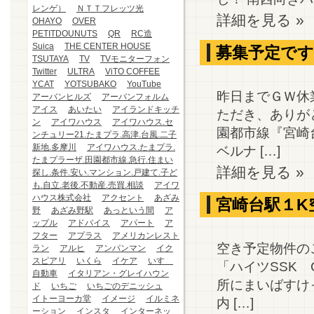
レンゲ）
ＮＴＴフレッツ光
詳細を見る »
OHAYO
OVER
PETITDOUNUTS
QR
RC造
Suica
THE CENTER HOUSE
募集予定です
TSUTAYA
TV
TVモニターフォン
Twitter
ULTRA
ViTO COFFEE
YCAT
YOTSUBAKO
YouTube
昨日までＧＷ休
アーバンヒルズ
アーバンフォルム
アイス
あいたい
アイランドキッチ
ただき、ありがと
ン
アイワハウス
アイワハウス.セ
園都市線『宮崎
ンチュリー21.たまプラ.高津.台風.二子
新地.多摩川
アイワハウス.たまプラ.
ベルナ […]
たまプラーザ.田園都市線.急行.住まい
詳細を見る »
探し.条件.安い.マンション.戸建て.子ど
も.自立.老後.不動産.売買.相談
アイワ
ハウス株式会社
アクセント
あざみ
宮崎台駅１K
野
あざみ野駅
あっという間
ア
ップル
アドバイス
アパート
ア
フター
アプラス
アメリカンレスト
空き予定物件の
ラン
アルヒ
アンパンマン
イク
スピアリ
いくら
イケア
いすゞ
「ハイツSSK 
自動車
イタリアン・グレイハウン
所にまいばすけ
ド
いちご
いちごのデニッシュ
イトーヨーカ堂
イメージ
イルミネ
内 […]
ーション
インスタ
インターネッ