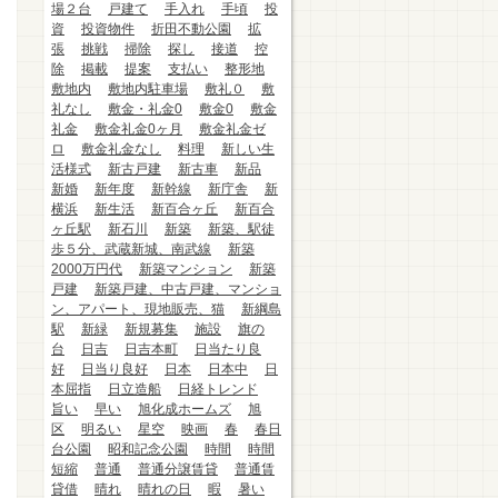
場２台
戸建て
手入れ
手頃
投
資
投資物件
折田不動公園
拡
張
挑戦
掃除
探し
接道
控
除
掲載
提案
支払い
整形地
敷地内
敷地内駐車場
敷礼０
敷
礼なし
敷金・礼金0
敷金0
敷金
礼金
敷金礼金0ヶ月
敷金礼金ゼ
ロ
敷金礼金なし
料理
新しい生
活様式
新古戸建
新古車
新品
新婚
新年度
新幹線
新庁舎
新
横浜
新生活
新百合ヶ丘
新百合
ヶ丘駅
新石川
新築
新築、駅徒
歩５分、武蔵新城、南武線
新築
2000万円代
新築マンション
新築
戸建
新築戸建、中古戸建、マンショ
ン、アパート、現地販売、猫
新綱島
駅
新緑
新規募集
施設
旗の
台
日吉
日吉本町
日当たり良
好
日当り良好
日本
日本中
日
本屈指
日立造船
日経トレンド
旨い
早い
旭化成ホームズ
旭
区
明るい
星空
映画
春
春日
台公園
昭和記念公園
時間
時間
短縮
普通
普通分譲賃貸
普通賃
貸借
晴れ
晴れの日
暇
暑い