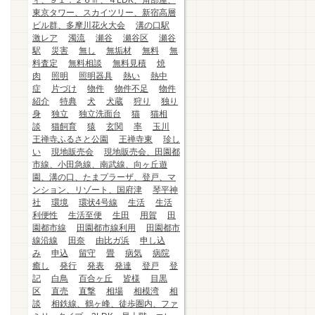
ィ、９１．２６㎡、４LDK、角部屋、
東京タワー、スカイツリー、新宿高層
ビル群、多摩川花火大会
溝の口駅
激レア
濁流
瀬谷
瀬谷区
瀬谷
駅
災害
無し
無垢材
無料
無
料査定
無料相談
無料見積
焼
肉
照明
照明器具
熱い
熱中
症
片づけ
物件
物件不足
物件
紹介
特典
犬
犬蔵
狩り
独り
身
独立
独立洗面台
猫
猫相
談
猫飼育
猿
玄関
率
玉川
王禅寺ふるさと公園
王禅寺東
珍し
い
現地販売会
現地販売会、田園都
市線、小田急線、南武線、向ヶ丘遊
園、溝の口、たまプラーザ、登戸、マ
ンション、リゾート、国府津
琴平神
社
環境
環状4号線
生活
生活
利便性
生活至便
生田
用賀
田
園都市線
田園都市線利用
田園都市
線沿線
田奈
由比ガ浜
申し込
み
申込
留守
畳
病気
病院
癒し
発行
発表
発達
登戸
登
記
白鳥
百合ヶ丘
皆様
目黒
区
直売
直撃
相場
相模湾
相
談
相鉄線、鶴ヶ峰、徒歩圏内、ファ