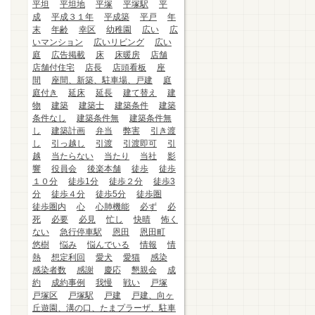
平坦
平坦地
平塚
平塚駅
平
成
平成３１年
平成築
平戸
年
末
年齢
幸区
幼稚園
広い
広
いマンション
広いリビング
広い
庭
広告掲載
床
床暖房
店舗
店舗付住宅
店長
店頭看板
座
間
座間、新築、駐車場、戸建
庭
庭付き
延床
延長
建て替え
建
物
建築
建築士
建築条件
建築
条件なし
建築条件無
建築条件無
し
建築計画
弁当
弊害
引き渡
し
引っ越し
引渡
引渡即可
引
越
当たらない
当たり
当社
影
響
役員会
後楽本舗
徒歩
徒歩
１０分
徒歩1分
徒歩２分
徒歩3
分
徒歩４分
徒歩5分
徒歩圏
徒歩圏内
心
心肺機能
必ず
必
死
必要
必見
忙し
快晴
怖く
ない
急行停車駅
恩田
恩田町
悠樹
悩み
悩んでいる
情報
情
熱
想定利回
愛犬
愛猫
感染
感染者数
感謝
慶応
懇親会
成
約
成約事例
我慢
戦い
戸塚
戸塚区
戸塚駅
戸建
戸建、向ヶ
丘遊園、溝の口、たまプラーザ、駐車