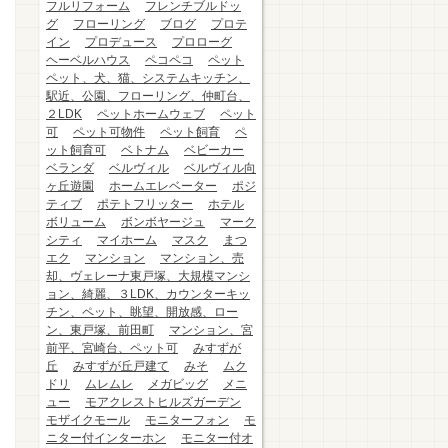
フルリフォーム
フレンチブルドッ
グ
フローリング
ブログ
プロテ
イン
プロデュース
プロローグ
ヘーベルハウス
ペコペコ
ペット
ペット、犬、猫、システムキッチン、
駅近、公園、フローリング、仲町台、
２LDK
ペットホームウェブ
ペット
可
ペット可物件
ペット飼育
ペ
ット飼育可
ベトナム
ベビーカー
ベランダ
ベルヴィル
ベルヴィル向
ヶ丘遊園
ホームエレベーター
ポジ
ティブ
ポテトフリッター
ホテル
ボリューム
ボンボヤージュ
マーク
シティ
マイホーム
マスク
まつ
エク
マンション
マンション、売
却、ヴェレーナ東戸塚、大規模マンシ
ョン、綺麗、３LDK、カウンターキッ
チン、ペット、眺望、開放感、ロー
ン、東戸塚、前田町
マンション、宮
前平、宮崎台、ペット可
みすずが
丘
みすずが丘戸建て
みそ
ムク
ドリ
ムレムレ
メガビッグ
メニ
ュー
モアクレストヒルズガーデン
モザイクモール
モニターフォン
モ
ニター付インターホン
モニター付オ