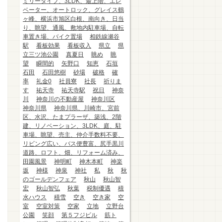
ミリータイプ、3LDK、最上階、エレ
ベーター、オートロック、グレイス鶴
ヶ峰、横浜市旭区白根、南向き、日当
り、眺望、通風、敷地内駐車場、自転
車置き場、バイク置場
相鉄線瀬谷
駅
看板効果
看板収入
県立
県
立三ツ池公園
真夏日
眺め
眺
望
瞬間的
矢野口
知恵
石垣
石田
石田悠樹
砂場
破格
確
率
礼金0
社員寮
社長
祈りま
す
祐天寺
祐天寺駅
祝日
神奈
川
神奈川の不動産屋
神奈川区
神奈川県
神奈川県、川崎市、宮前
区、水沢、たまプラーザ、築浅、2階
建、リノベーション、3LDK、庭、駐
車場、眺望、売主、仲介手数料不要、
リビング広い、バス便豊富、尻手黒川
道路、ロフト、畑、リフォーム済み、
田園風景
神明町
神木本町
神楽
坂
神様
神泉
神社
私
秋
秋
のゴールデンフェア
秋山
秋山智
宏
秋山智弘
秋葉
税制優遇
積
水ハウス
積雪
空き
空き家
空
室
空室対策
空家
立地
立野台
公園
笑顔
第５フジビル
筋ト