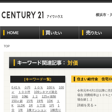
横浜市・
TOP
対価
住まい給付金 住宅ロ
[キーワード一覧]
0.41％
０円
１０％
100％
100
令和元年4月1日以降に売
㎡
１００坪
109シネマズ港北
場合 消費税率は１０％と
10分
10帖
１２
125㎡規制
場合嬉 […]
150㎡超
15号
19号
1DK
１
詳細を見る »
K
1LDK
1R
１丁目
1円
1
分
1年
1棟マンション
1棟売り