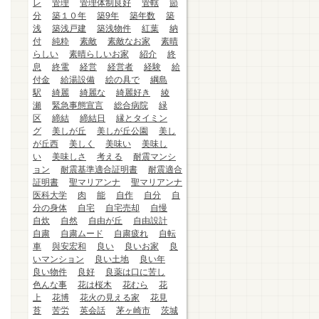
レ
管理
管理体制良好
管轄
節
分
築１０年
築9年
築年数
築
浅
築浅戸建
築浅物件
紅葉
納
付
純粋
素敵
素敵なお家
素晴
らしい
素晴らしいお家
紹介
終
息
終電
経営
経営者
経験
給
付金
給湯設備
絵の具で
綱島
駅
綺麗
綺麗な
綺麗好き
綾
瀬
緊急事態宣言
総合病院
緑
区
締結
締結日
縁とタイミン
グ
美しが丘
美しが丘公園
美し
が丘西
美しく
美味い
美味し
い
美味しさ
考える
耐震マンシ
ョン
耐震基準適合証明書
耐震適合
証明書
聖マリアンナ
聖マリアンナ
医科大学
肉
能
自作
自分
自
分の身体
自宅
自宅売却
自慢
自炊
自然
自由が丘
自由設計
自粛
自粛ムード
自粛疲れ
自転
車
與安宏和
良い
良いお家
良
いマンション
良い土地
良い年
良い物件
良好
良薬は口に苦し
色んな事
花は桜木
花むら
花
上
花博
花火の見える家
花見
苔
苦労
英会話
茅ヶ崎市
茨城