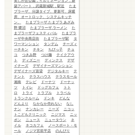
美しが丘公園，イルミネーション，新
築アパート，武蔵新城駅，駅近
たま
プラーザ、分譲タイプ、更新可、床暖
房、オートロック、システムキッチ
ン、
たまプラーザ.たまプラ.あざみ
野.鷺沼
たまプラーザ.ラーメン
た
まプラーザフェスティバル
たまプラ
ーザ中央商店街
たまプラーザ駅
タ
ワーマンション
タンデム
チーズィ
ーチキン
チキン
ちびっ子
チョ
コ
つきみ野
つけ麺
テイクアウ
ト
ディズニー
ディンクス
デザ
イナーズ
デザイナーズマンション
デザイナーズ賃貸
デジタルキー
テ
ナント
テラスハウス
テラスモール
湘南
テレビ
ドーナツ
ドーナッ
ツ
トイレ
ドッグカフェ
トト
ロ
トライ
トラブル
トラベル
トランクルーム
ドンキ
どんな
どんより
なかなか売れない
なし
ナン
ナンカレー
ニーズ
ニコッ
トこどもクリニック
ニジマス
ニッ
ポン
ニュース
ニュータウン
ネ
イル
ネコカフェ
ノースポート・モ
ール
ノジマ宮前平店
のんびり