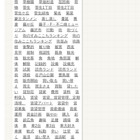
県
草柳園
草薙杉道
荏田南
荷
物
菅生
菅生1丁目
菅生2丁目
菅生ケ丘
菅生緑地
菊名
菊菜
蒙古タンメン
蒸し蒸し
蔓延
蕎
麦
藤が丘
藤子・F・不二雄ミュー
ジアム
藤沢市
行動
街
街づく
り
街のすみここちランキング
街の
住みここちランキング
街並み
街路
樹
衝撃的
被り物
被害
西友
見学
規制
視認性
親身
観光
地
観光客
角
角地
角部屋
解
体
解除
記録的
設備
設備充
実
試算
読売ランド
読売ランド
前
課税
谷戸山公園
豊島屋
販
売
販売開始
買い取る
買い替
え
買主
買主さま
買取
貸した
い
貸別荘
貸家
費用
賃料
賃
料収入
賃貸
賃貸、賃貸管理、定期
清掃、
賃貸アパート
賃貸中
賃
貸募集
賃貸管理
資産価値
資産
運用
資金計画
賑やか
購入
起
業
超広角
趣味
足腰
踊場
身
体
車
車2台
車3台
車大好き
車庫
軟式
転勤
辛い
辻堂
近
く
返済
追い焚き
追浜駅
追