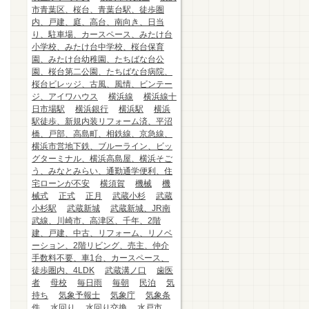
市青葉区、桜台、青葉台駅、徒歩圏
内、戸建、庭、高台、南向き、日当
り、駐車場、カースペース、みたけ台
小学校、みたけ台中学校、桜台保育
園、みたけ台幼稚園、たちばな台公
園、桜台第二公園、たちばな台病院、
桜台ビレッジ、古風、風情、ビンテー
ジ、アイワハウス
横浜線
横浜線十
日市場駅
横浜銀行
横浜駅
横浜
駅徒歩、新規内装リフォーム済、平沼
橋、戸部、高島町、相鉄線、京急線、
横浜市営地下鉄、ブルーライン、ビッ
グターミナル、横浜高島屋、横浜そご
う、みなとみらい、通勤通学便利、住
宅ローンが不安
横須賀
機械
機
械式
正式
正月
武蔵小杉
武蔵
小杉駅
武蔵新城
武蔵新城、JR南
武線、川崎市、高津区、千年、2階
建、戸建、中古、リフォーム、リノベ
ーション、2階リビング、売主、仲介
手数料不要、車1台、カースペース、
徒歩圏内、4LDK
武蔵溝ノ口
歯医
者
母校
毎日雨
毎朝
民泊
気
持ち
気象予報士
気象庁
気象条
件
水回り
水回り交換
水戸市