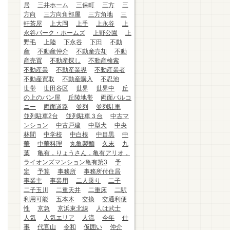
居
三井ホーム
三保町
三方
三
方向
三方向角部屋
三方角地
三
軒茶屋
上大岡
上手
上永谷
上
永谷パーク・ホームズ
上野公園
上
野毛
上陸
下永谷
下田
不動
産
不動産仲介
不動産売却
不動
産売買
不動産探し
不動産検索
不動産業
不動産業界
不動産業者
不動産買取
不動産購入
不忍池
世帯
世田谷区
世界
世界中
丘
の上のパン屋
丘陵地帯
両面バルコ
ニー
両面道路
並列
並列駐車
並列駐車2台
並列駐車３台
中古マ
ンション
中古戸建
中型犬
中央
林間
中学校
中白根
中目黒
中
華
中華料理
丸亀製麵
久末
九
葉
亀有，りょうさん，亀有アリオ，
ライオンズマンション亀有第3
予
定
予算
事務所
事務所付住居
事業主
事業用
二人乗り
二子
二子玉川
二重天井
二重床
二駅
利用可能
五本木
交換
交通利便
性
京急
京浜東北線
人は武士
人気
人気エリア
人流
今年
仕
事
代官山
令和
仮囲い
仲介