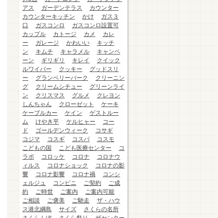
アス
ガーデンテラス
カウンター
カウンターキッチン
かけ
ガス３
口
ガスコンロ
ガスコンロ設置可
カップル
カトージ
カメ
カレ
ー
ガレージ
かわいい
キッチ
ン
キムチ
キャラメル
キャンペ
ーン
ギリギリ
キレイ
クイック
ルワイパー
クッキー
グッドスリ
ー
グランベリーパーク
クリーニン
グ
クリームシチュー
グリーンライ
ン
クリスマス
グルメ
クレヨン
しんちゃん
クローゼット
ケーキ
ケーブルカー
ケイン
ゲストルー
ム
けやき平
ケルヒャー
コー
ド
ゴールデンウィーク
コサギ
コジマ
コスギ
コスパ
コスモ
こどもの国
こども医療センター
コ
ラボ
コロッケ
コロナ
コロナウ
ィルス
コロナショック
コロナの影
響
コロナ影響
コロナ禍
コンシ
ェルジュ
コンビニ
ご契約
ご成
約
ご時世
ご案内
ご案内可能
ご相談
ご褒美
ご馳走
ザ・ハウ
ス港北綱島
サイズ
さくらの名所