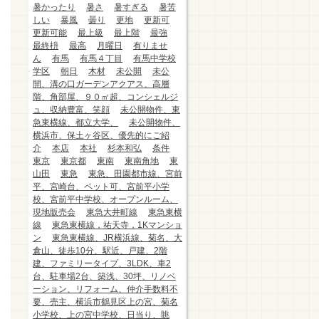
暑かったり
暑さ
暑すぎる
暑苦
しい
暴風
曇り
更地
更新可
更新可能
最上級
最上階
最強
最終枡
最高
月曜日
有りませ
ん
有馬
有馬４丁目
有馬中学校
学区
朝日
木材
未公開
未公
開、溝の口ガーデンアクアス、高層
階、角部屋、９０㎡超、コンシェルジ
ュ、収納豊富、笑顔
未公開物件、東
急東横線、都立大学、
未公開物件、
横浜市、保土ヶ谷区、優先的にご紹
介
本店
本社
杉本和弘
条件
東京
東京都
東南
東南角地
東
山田
東急
東急、田園都市線、宮前
平、宮崎台、ペット可、宮前平小学
校、宮前平中学校、オープンルーム、
現地販売会
東急大井町線
東急東横
線
東急東横線，祐天寺，1Kマンショ
ン
東急東横線、JR横浜線、菊名、大
倉山、徒歩10分、駅近、戸建、2階
建、ファミリータイプ、3LDK、車2
台、駐車場2台、築浅、30坪、リノベ
ーション、リフォーム、仲介手数料不
要、売主、横浜市鶴見区上の宮、菊名
小学校、上の宮中学校、日当り、眺