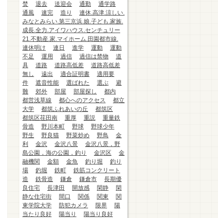
焚
退去
送迎会
通勤
通学路
通風
速完
造り
連休.高津.涼しい.
みなとみらい.第三京浜.娘.子ども.家族.
成長.全力.アイワハウス.センチュリー
21.不動産.家.マイホーム.田園都市線.
連休明け
連日
進学
運動
運動
不足
運用
過信
過信は禁物
道
具
道路
道路高低差
道路高低差
無し
遠出
適合証明書
適用要
件
遮音性能
選ばれた
選ぶ
避
難
郊外
部屋
部屋探し
都内
都営浅草線
都心へのアクセス
都立
大学
都筑ふれあいの丘
都筑区
都筑区荏田南
重厚
重説
重量鉄
骨造
野川本町
野球
野球少年
野生
野良猫
野菜炒め
野鳥
金
利
金沢
金沢八景
金沢八景，野
島公園，海の公園，釣り
金沢区
金
融機関
金額
金魚
釣り堀
釣り
場
釣堀
鉄町
鉄筋コンクリート
造
鉄骨造
鎌倉
鎌倉市
長期優
良住宅
長津田
開放感
閑静
閑
静な住宅街
間口
関係
関東
関
東学院大学
防犯カメラ
限界
陽
当たり良好
陽当り
陽当り良好