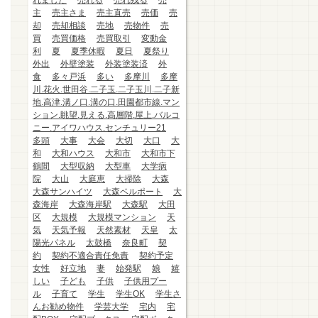
れました
売れる
売れ残る
売
主
売主さま
売主直売
売価
売
却
売却相談
売地
売物件
売
買
売買価格
売買取引
変動金
利
夏
夏季休暇
夏日
夏祭り
外出
外壁塗装
外装塗装済
外
食
多々戸浜
多い
多摩川
多摩
川.花火.世田谷.二子玉.二子玉川.二子新
地.高津.溝ノ口.溝の口.田園都市線.マン
ション.眺望.見える.高層階.屋上.バルコ
ニー.アイワハウス.センチュリー21
多頭
大事
大会
大切
大口
大
和
大和ハウス
大和市
大和市下
鶴間
大型収納
大型車
大学病
院
大山
大庭恵
大掃除
大森
大森サンハイツ
大森ベルポート
大
森海岸
大森海岸駅
大森駅
大田
区
大規模
大規模マンション
天
気
天気予報
天然素材
天皇
太
陽光パネル
太鼓橋
奈良町
契
約
契約不適合責任免責
契約予定
女性
好立地
妻
始発駅
娘
嬉
しい
子ども
子供
子供用プー
ル
子育て
学生
学生OK
学生さ
んお勧め物件
学芸大学
宅内
宅