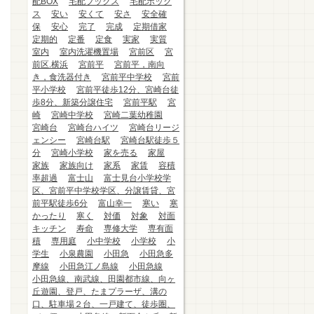
配BOX
宅配ブックス
宅配ボック
ス
安い
安くて
安さ
安全確
保
安心
完了
完成
定期借家
定期的
定番
定食
実家
実質
室内
室内洗濯機置場
宮前区
宮
前区.横浜
宮前平
宮前平，南向
き，食洗器付き
宮前平中学校
宮前
平小学校
宮前平徒歩12分、宮崎台徒
歩8分、新築分譲住宅
宮前平駅
宮
崎
宮崎中学校
宮崎二葉幼稚園
宮崎台
宮崎台ハイツ
宮崎台リージ
ェンシー
宮崎台駅
宮崎台駅徒歩５
分
宮崎小学校
家を売る
家屋
家族
家族向け
家系
家賃
容積
率超過
富士山
富士見台小学校学
区、宮前平中学校学区、分譲賃貸、宮
前平駅徒歩6分
富山幸一
寒い
寒
かったり
寒く
対価
対象
対面
キッチン
寿命
専修大学
専有面
積
専用庭
小中学校
小学校
小
学生
小泉農園
小田急
小田急多
摩線
小田急江ノ島線
小田急線
小田急線、南武線、田園都市線、向ヶ
丘遊園、登戸、たまプラーザ、溝の
口、駐車場２台、一戸建て、徒歩圏、