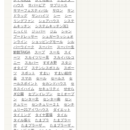
さくらんぼ
さくら祭り
ザセンター
ハウス
サバービア
サブリース
サマーフェスティバル
サロン
サン
ドラッグ
サンハイツ
シー
シー
リングファン
シェアハウス
システ
ムキッチン
システムキッチン3口
じっくり
ジッパー
ジム
シャン
プードレッサー
シュガーラッシュオ
ンライン
ショッピングモール
シル
バーウイーク
スーパー
スーパー生
鮮館TAIGA
スープ
スーモ
スイ
ーツ
スカイツリー見
スカイバルコ
ニー
スカパー
すすき野
スタジ
オタイプ
ステンレスボトル
スポー
ツ
スポット
すまい
すまい給付
金
スマホ
セール
セールス
セ
ールスポイント
セカンドハウス
セ
キスイハイム
セキュリティ
せせら
ぎ公園
セブンイレブン
セミオープ
ン
センター北
センター南
セン
チュリー
センチュリー２１
センチ
ュリー21アイワハウス
ダイエット
タイミング
タイヤ置場
タイル
タイル張り
たまプラ
たまプラー
ザ
たまプラーザ，
たまプラーザ，