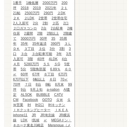
1番手
1種低層
2000万円
200
坪
2018
2019
2021年
２１
21帖
2500万円
290円
２DK
２Ｋ
２LDK
2世帯
2世帯住宅
2人入居可
2分
2割
２匹
2口
２口ガスコンロ
2台
2台駐車
2種
住居
2週間
2階
2階以上
2階建
て
3000万円
30坪
35
35周
年
35年
35年返済
390円
３Ｌ
ＤＫ
３丁目
３位
3分
3割
3
口
３台
３台駐車可能
3年
3月
入居可
3階
40坪
4LDK
4台
４月
5280万円
５５
５G
5世
帯
5分
5階角部屋
6.89％
６０
㎡
60坪
67坪
６丁目
6万円
6万円以下
6帖以上
６日
70㎡
70坪
７日
8台
8帖
8月末
99
坪
9台
9月上旬
a-nation
AI査
定
ALSOK
BUBBLE
CATV
CM
Facebook
GOTO
ＧＷ
Ｇ
Ｗ営業
IH
IH2口
IHキッチン
ＩＨクッキングヒーター
ＩＫＥＡ
iphone11
JR
JR埼京線
JR横浜
線
LDK
l気候
㎡
MEGAドン・
キホーテ東名川崎店
Merengue（メ