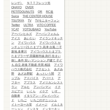
レンゲ）
ＮＴＴフレッツ光
OHAYO
OVER
PETITDOUNUTS
QR
RC造
Suica
THE CENTER HOUSE
TSUTAYA
TV
TVモニターフォン
Twitter
ULTRA
ViTO COFFEE
YCAT
YOTSUBAKO
YouTube
アーバンヒルズ
アーバンフォルム
アイス
あいたい
アイランドキッチ
ン
アイワハウス
アイワハウス.セ
ンチュリー21.たまプラ.高津.台風.二子
新地.多摩川
アイワハウス.たまプラ.
たまプラーザ.田園都市線.急行.住まい
探し.条件.安い.マンション.戸建て.子ど
も.自立.老後.不動産.売買.相談
アイワ
ハウス株式会社
アクセント
あざみ
野
あざみ野駅
あっという間
ア
ップル
アドバイス
アパート
ア
フター
アプラス
アメリカンレスト
ラン
アルヒ
アンパンマン
イク
スピアリ
いくら
イケア
いすゞ
自動車
イタリアン・グレイハウン
ド
いちご
いちごのデニッシュ
イトーヨーカ堂
イメージ
イルミネ
ーション
インスタ
インターネッ