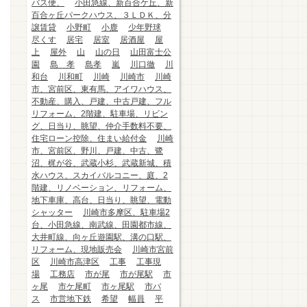
バス便、
小田急線、新百合ケ丘、新
百合ヶ丘パークハウス、３ＬＤＫ、分
譲賃貸
小野町
小鹿
少年野球
尽くす
居宅
居室
居酒屋
屋
上
屋外
山
山の日
山田富士公
園
島 孝
島孝
嵐
川口徹
川
和台
川和町
川崎
川崎市
川崎
市、宮前区、東有馬、アイワハウス、
不動産、購入、戸建、中古戸建、フル
リフォーム、2階建、駐車場、リビン
グ、日当り、眺望、仲介手数料不要、
住宅ローン控除、住まい給付金
川崎
市、宮前区、野川、戸建、中古、鷺
沼、梶が谷、武蔵小杉、武蔵新城、積
水ハウス、スカイバルコニー、庭、2
階建、リノベーション、リフォーム、
地下車庫、高台、日当り、眺望、電動
シャッター
川崎市多摩区、駐車場2
台、小田急線、南武線、田園都市線、
大井町線、向ヶ丘遊園駅、溝の口駅、
リフォーム、現地販売会
川崎市宮前
区
川崎市高津区
工事
工事現
場
工務店
市が尾
市が尾駅
市
ヶ尾
市ケ尾町
市ヶ尾駅
市バ
ス
市営地下鉄
希望
幅員
平