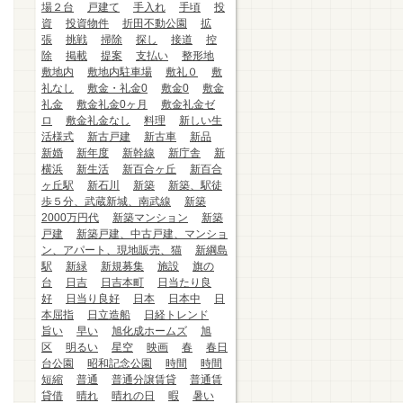
場２台
戸建て
手入れ
手頃
投
資
投資物件
折田不動公園
拡
張
挑戦
掃除
探し
接道
控
除
掲載
提案
支払い
整形地
敷地内
敷地内駐車場
敷礼０
敷
礼なし
敷金・礼金0
敷金0
敷金
礼金
敷金礼金0ヶ月
敷金礼金ゼ
ロ
敷金礼金なし
料理
新しい生
活様式
新古戸建
新古車
新品
新婚
新年度
新幹線
新庁舎
新
横浜
新生活
新百合ヶ丘
新百合
ヶ丘駅
新石川
新築
新築、駅徒
歩５分、武蔵新城、南武線
新築
2000万円代
新築マンション
新築
戸建
新築戸建、中古戸建、マンショ
ン、アパート、現地販売、猫
新綱島
駅
新緑
新規募集
施設
旗の
台
日吉
日吉本町
日当たり良
好
日当り良好
日本
日本中
日
本屈指
日立造船
日経トレンド
旨い
早い
旭化成ホームズ
旭
区
明るい
星空
映画
春
春日
台公園
昭和記念公園
時間
時間
短縮
普通
普通分譲賃貸
普通賃
貸借
晴れ
晴れの日
暇
暑い