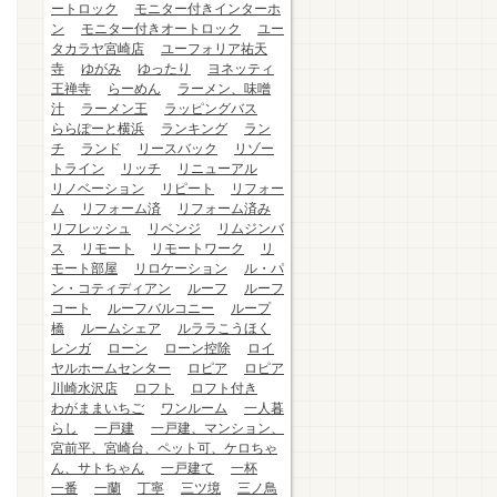
ートロック
モニター付きインターホ
ン
モニター付きオートロック
ユー
タカラヤ宮崎店
ユーフォリア祐天
寺
ゆがみ
ゆったり
ヨネッティ
王禅寺
らーめん
ラーメン、味噌
汁
ラーメン王
ラッピングバス
ららぽーと横浜
ランキング
ラン
チ
ランド
リースバック
リゾー
トライン
リッチ
リニューアル
リノベーション
リピート
リフォー
ム
リフォーム済
リフォーム済み
リフレッシュ
リベンジ
リムジンバ
ス
リモート
リモートワーク
リ
モート部屋
リロケーション
ル・パ
ン・コティディアン
ルーフ
ルーフ
コート
ルーフバルコニー
ループ
橋
ルームシェア
ルララこうほく
レンガ
ローン
ローン控除
ロイ
ヤルホームセンター
ロピア
ロピア
川崎水沢店
ロフト
ロフト付き
わがままいちご
ワンルーム
一人暮
らし
一戸建
一戸建、マンション、
宮前平、宮崎台、ペット可、ケロちゃ
ん、サトちゃん
一戸建て
一杯
一番
一蘭
丁寧
三ツ境
三ノ鳥