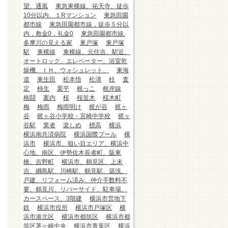
望、通風
東急東横線、祐天寺、徒歩
10分以内、１Rマンション
東急田園
都市線
東急田園都市線，徒歩５分以
内，敷金0，礼金0
東急田園都市線.
多摩川の見える家
東戸塚
東戸塚
駅
東横線
東横線、元住吉、駅近、
オートロック、エレベーター、浴室乾
燥機、ＩＨ、ウォシュレット、
東海
道
東生田
松本悟
松濤
柱
査
定
柿生
栗平
根っこ
根岸線
格闘
案内
桜
桜並木
桜木町
梅
梅雨
梅雨明け
梶が谷
梶ヶ
谷
梶ヶ谷小学校・宮崎中学校
梶ヶ
谷駅
業者
楽しめ
標高
横浜
横浜南共済病院
横浜国際プール
横
浜市
横浜市、狙い目エリア、横浜中
心地、南区、伊勢佐木長者町、阪東
橋、吉野町
横浜市、鶴見区、上末
吉、綱島駅、川崎駅、鶴見駅、築浅、
戸建、リフォーム済み、仲介手数料不
要、鶴見川、リバーサイド、駐車場、
カースペース、3階建
横浜市営地下
鉄
横浜市役所
横浜市戸塚区
横
浜市港北区
横浜市都筑区
横浜市都
筑区茅ヶ崎中央
横浜市青葉区
横浜