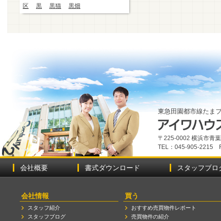
区
黒
黒猫
黒畑
東急田園都市線たま
〒225-0002 横浜市
TEL：045-905-2215 
会社概要
書式ダウンロード
スタッフブロ
会社情報
買う
スタッフ紹介
おすすめ売買物件レポート
スタッフブログ
売買物件の紹介