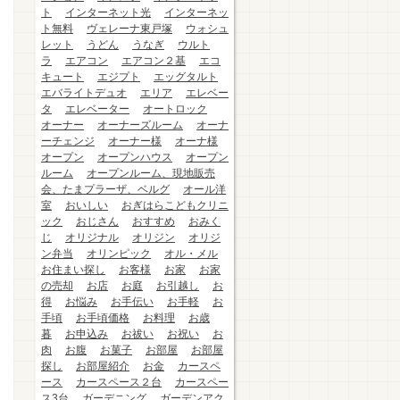
ト
インターネット光
インターネッ
ト無料
ヴェレーナ東戸塚
ウォシュ
レット
うどん
うなぎ
ウルト
ラ
エアコン
エアコン２基
エコ
キュート
エジプト
エッグタルト
エバライトデュオ
エリア
エレベー
タ
エレベーター
オートロック
オーナー
オーナーズルーム
オーナ
ーチェンジ
オーナー様
オーナ様
オープン
オープンハウス
オープン
ルーム
オープンルーム、現地販売
会、たまプラーザ、ベルグ
オール洋
室
おいしい
おぎはらこどもクリニ
ック
おじさん
おすすめ
おみく
じ
オリジナル
オリジン
オリジ
ン弁当
オリンピック
オル・メル
お住まい探し
お客様
お家
お家
の売却
お店
お庭
お引越し
お
得
お悩み
お手伝い
お手軽
お
手頃
お手頃価格
お料理
お歳
暮
お申込み
お祓い
お祝い
お
肉
お腹
お菓子
お部屋
お部屋
探し
お部屋紹介
お金
カースペ
ース
カースペース２台
カースペー
ス3台
ガーデニング
ガーデンアク