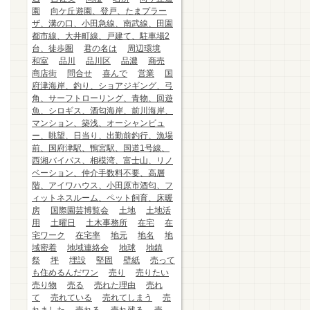
園
向ケ丘遊園、登戸、たまプラー
ザ、溝の口、小田急線、南武線、田園
都市線、大井町線、戸建て、駐車場2
台、徒歩圏
君の名は
周辺環境
和室
品川
品川区
品濃
商売
商店街
問合せ
喜んで
営業
国
府津海岸、釣り、ショアジギング、弓
角、サーフトローリング、青物、回遊
魚、シロギス、酒匂海岸、前川海岸、
マンション、築浅、オーシャンビュ
ー、眺望、日当り、出勤前釣行、漁場
前、国府津駅、鴨宮駅、国道1号線、
西湘バイパス、相模湾、富士山、リノ
ベーション、仲介手数料不要、高層
階、アイワハウス、小田原市酒匂、フ
ィットネスルーム、ペット飼育、床暖
房
国際園芸博覧会
土地
土地活
用
土曜日
土木事務所
在宅
在
宅ワーク
在宅率
地元
地名
地
域密着
地域連絡会
地球
地鎮
祭
坪
埋設
堅固
壁紙
売って
も住めるんだワン
売り
売りたい
売り物
売る
売れた理由
売れ
て
売れている
売れてしまう
売