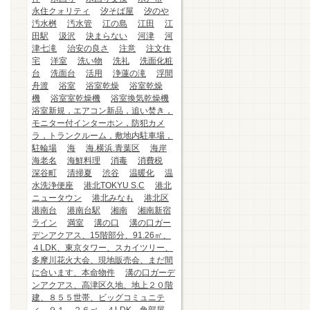
永住クォリティ
汐そば屋
汐のや
汚水桝
汚水管
江の島
江田
江
田駅
汲沢
決まらない
河津
河
津七滝
治安の良さ
注意
注文住
宅
洋室
洗い物
洗礼
洗面化粧
台
洗面台
活用
浄蓮の滝
浮間
舟渡
浴室
浴室乾燥
浴室乾燥
機
浴室室乾燥機
浴室換気乾燥機
浴室新規，エアコン新品，追い焚き，
モニター付インターホン，防犯カメ
ラ，トランクルーム，敷地内駐車場，
駐輪場
海
海.横浜.青葉区
海岸
海老名
海鮮料理
消毒
消費税
深谷町
清掃夏
渋谷
温暖化
温
水洗浄便座
港北TOKYU S.C
港北
ニュータウン
港北みなも
港北区
港南台
港南台駅
湘南
湘南新宿
ライン
満室
溝の口
溝の口ガー
デンアクアス、15階部分、91.26㎡、
４LDK、東京タワー、スカイツリー、
多摩川花火大会、現地販売会、まだ間
に合います、本命物件
溝の口ガーデ
ンアクアス、高津区久地、地上２０階
建、８５５世帯、ビッグコミュニテ