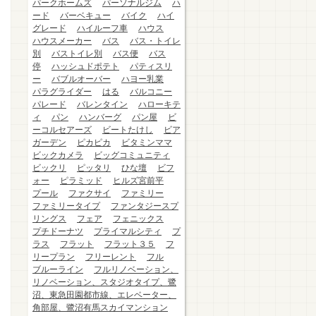
パークホームズ
パーソナルジム
ハ
ード
バーベキュー
バイク
ハイ
グレード
ハイルーフ車
ハウス
ハウスメーカー
バス
バス・トイレ
別
バストイレ別
バス便
バス
停
ハッシュドポテト
パティスリ
ー
バブルオーバー
ハヨー乳業
パラグライダー
はる
バルコニー
パレード
バレンタイン
ハローキテ
ィ
パン
ハンバーグ
パン屋
ビ
ーコルセアーズ
ビートたけし
ビア
ガーデン
ピカピカ
ビタミンママ
ビックカメラ
ビッグコミュニティ
ビックリ
ピッタリ
ひな壇
ビフ
ォー
ピラミッド
ヒルズ宮前平
プール
ファクサイ
ファミリー
ファミリータイプ
ファンタジースプ
リングス
フェア
フェニックス
プチドーナツ
プライマルシティ
プ
ラス
フラット
フラット３５
フ
リープラン
フリーレント
フル
ブルーライン
フルリノベーション、
リノベーション、スタジオタイプ、鷺
沼、東急田園都市線、エレベーター、
角部屋、鷺沼有馬スカイマンション