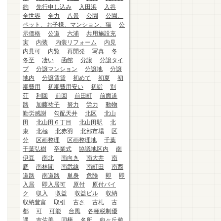
約
先行申し込み
入田浜
入谷
全世界
全力
八景
公園
公園、
ペット、お子様、マンション、猫
公
示価格
公道
六浦
共用施設充
実
内装
内装リフォーム
内見
内見可
内覧
再開発
写真
冬
冬至
凄い
函館
分譲
分譲タイ
プ
分譲マンション
分譲地
分譲
地内
分譲賃貸
初めて
初夏
初
期費用
初期費用安い
初詣
別
荘
利回
前回
前田町
前面道
路
加藤祐子
努力
労力
動物
勤労感謝
勾配天井
北区
北山
田
北山田６丁目
北山田駅
北
東
北極
北赤羽
北部市場
区
分
区画整理
区画整理地
千葉
千葉弘樹
卒業式
協議地区内
南
伊豆
南北
南向き
南大井
南
庭
南林間
南武線
南町田
南西
道路
南道路
単身
危険
即
即
入居
即入居可
原付
原付バイ
ク
収入
収益
収益ビル
収納
収納豊富
取引
古さ
古札
古
都
可
可能
台風
各種税制優
遇
吉佐美
同棲
名所
向ヶ丘遊