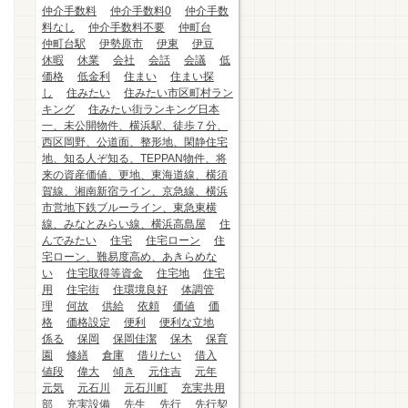
仲介手数料
仲介手数料0
仲介手数
料なし
仲介手数料不要
仲町台
仲町台駅
伊勢原市
伊東
伊豆
休暇
休業
会社
会話
会議
低
価格
低金利
住まい
住まい探
し
住みたい
住みたい市区町村ラン
キング
住みたい街ランキング日本
一、未公開物件、横浜駅、徒歩７分、
西区岡野、公道面、整形地、閑静住宅
地、知る人ぞ知る、TEPPAN物件、将
来の資産価値、更地、東海道線、横須
賀線、湘南新宿ライン、京急線、横浜
市営地下鉄ブルーライン、東急東横
線、みなとみらい線、横浜高島屋
住
んでみたい
住宅
住宅ローン
住
宅ローン、難易度高め、あきらめな
い
住宅取得等資金
住宅地
住宅
用
住宅街
住環境良好
体調管
理
何故
供給
依頼
価値
価
格
価格設定
便利
便利な立地
係る
保岡
保岡佳潔
保木
保育
園
修繕
倉庫
借りたい
借入
値段
偉大
傾き
元住吉
元年
元気
元石川
元石川町
充実共用
部
充実設備
先生
先行
先行契