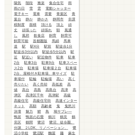
陽気
階段
雅楽
集合住宅
雨
雨の日
雪
雲
電動シャッター
電子キー
電車
需要
青葉区
青
葉台
静か
静かさ
静岡市
非課
税制度
面積
頂ける
頂上
頑
丈
頑張った
頑張れ
額
風通
し
風邪
飲食店
飼育
飼育可
飼育可能
首都圏版
馬絹
馬車
道
駅
駅4分
駅前
駅徒歩1分
駅徒歩3分以内
駅徒歩5分以内
駅
近
駅近い
駅近物件
駐車
駐車
2台
駐車3台
駐車9台
駐車スペー
ス2台
駐車場
駐車場２台
駐車場
2台、屋根付き駐車場、車サイズ
駐
車場付
駐輪
駐輪場
高い
高く
売りたい
高く売却
高低差
高
値
高台
高島
高島台
高津
高
津区
高津区千年
高津駅
高級
高級住宅
高級住宅街
高速インター
ネット
高額
高齢者
鬼
鬼怒川
決壊
魅力
鯉
鳥
鳩サブレ―
鴨居
鴨居の石畳
鶴川
鶴見
鶴
見区
鶴間
鷺沼
鷺沼、徒歩圏、
分譲、２LDK、リノベーション、
鷺
沼小学校
鷺沼駅
麵屋
麺
麻生