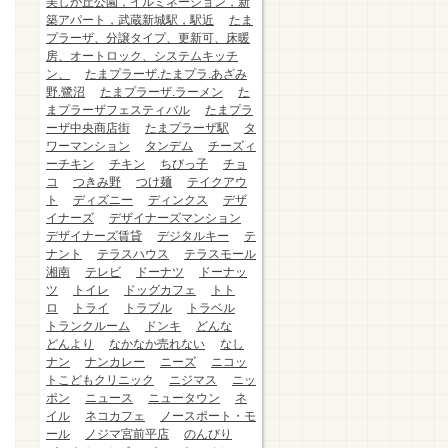
美しが丘公園，イルミネーション，新
築アパート，武蔵新城駅，駅近
たま
プラーザ、分譲タイプ、更新可、床暖
房、オートロック、システムキッチ
ン、
たまプラーザ.たまプラ.あざみ
野.鷺沼
たまプラーザ.ラーメン
た
まプラーザフェスティバル
たまプラ
ーザ中央商店街
たまプラーザ駅
タ
ワーマンション
タンデム
チーズィ
ーチキン
チキン
ちびっ子
チョ
コ
つきみ野
つけ麺
テイクアウ
ト
ディズニー
ディンクス
デザ
イナーズ
デザイナーズマンション
デザイナーズ賃貸
デジタルキー
テ
ナント
テラスハウス
テラスモール
湘南
テレビ
ドーナツ
ドーナッ
ツ
トイレ
ドッグカフェ
トト
ロ
トライ
トラブル
トラベル
トランクルーム
ドンキ
どんな
どんより
なかなか売れない
なし
ナン
ナンカレー
ニーズ
ニコッ
トこどもクリニック
ニジマス
ニッ
ポン
ニュース
ニュータウン
ネ
イル
ネコカフェ
ノースポート・モ
ール
ノジマ宮前平店
のんびり