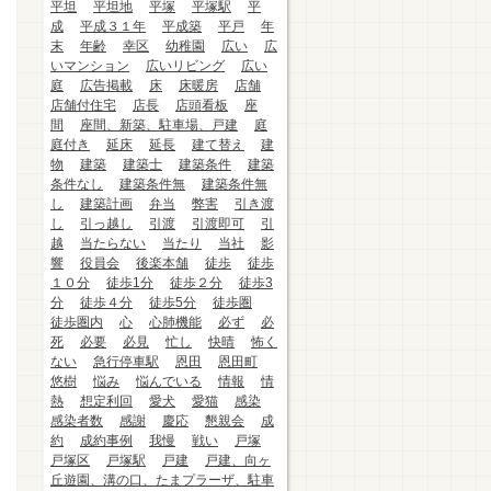
平坦
平坦地
平塚
平塚駅
平
成
平成３１年
平成築
平戸
年
末
年齢
幸区
幼稚園
広い
広
いマンション
広いリビング
広い
庭
広告掲載
床
床暖房
店舗
店舗付住宅
店長
店頭看板
座
間
座間、新築、駐車場、戸建
庭
庭付き
延床
延長
建て替え
建
物
建築
建築士
建築条件
建築
条件なし
建築条件無
建築条件無
し
建築計画
弁当
弊害
引き渡
し
引っ越し
引渡
引渡即可
引
越
当たらない
当たり
当社
影
響
役員会
後楽本舗
徒歩
徒歩
１０分
徒歩1分
徒歩２分
徒歩3
分
徒歩４分
徒歩5分
徒歩圏
徒歩圏内
心
心肺機能
必ず
必
死
必要
必見
忙し
快晴
怖く
ない
急行停車駅
恩田
恩田町
悠樹
悩み
悩んでいる
情報
情
熱
想定利回
愛犬
愛猫
感染
感染者数
感謝
慶応
懇親会
成
約
成約事例
我慢
戦い
戸塚
戸塚区
戸塚駅
戸建
戸建、向ヶ
丘遊園、溝の口、たまプラーザ、駐車