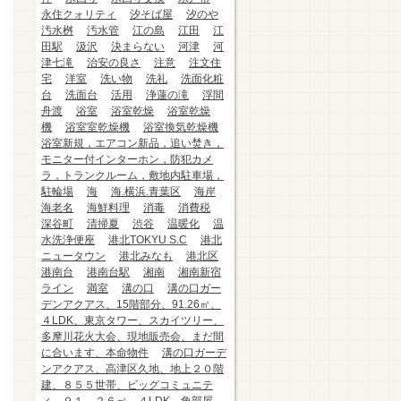
永住クォリティ
汐そば屋
汐のや
汚水桝
汚水管
江の島
江田
江
田駅
汲沢
決まらない
河津
河
津七滝
治安の良さ
注意
注文住
宅
洋室
洗い物
洗礼
洗面化粧
台
洗面台
活用
浄蓮の滝
浮間
舟渡
浴室
浴室乾燥
浴室乾燥
機
浴室室乾燥機
浴室換気乾燥機
浴室新規，エアコン新品，追い焚き，
モニター付インターホン，防犯カメ
ラ，トランクルーム，敷地内駐車場，
駐輪場
海
海.横浜.青葉区
海岸
海老名
海鮮料理
消毒
消費税
深谷町
清掃夏
渋谷
温暖化
温
水洗浄便座
港北TOKYU S.C
港北
ニュータウン
港北みなも
港北区
港南台
港南台駅
湘南
湘南新宿
ライン
満室
溝の口
溝の口ガー
デンアクアス、15階部分、91.26㎡、
４LDK、東京タワー、スカイツリー、
多摩川花火大会、現地販売会、まだ間
に合います、本命物件
溝の口ガーデ
ンアクアス、高津区久地、地上２０階
建、８５５世帯、ビッグコミュニテ