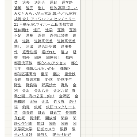
焚
退去
送迎会
通勤
通学路
通風
速完
造り
連休.高津.涼しい.
みなとみらい.第三京浜.娘.子ども.家族.
成長.全力.アイワハウス.センチュリー
21.不動産.家.マイホーム.田園都市線.
連休明け
連日
進学
運動
運動
不足
運用
過信
過信は禁物
道
具
道路
道路高低差
道路高低差
無し
遠出
適合証明書
適用要
件
遮音性能
選ばれた
選ぶ
避
難
郊外
部屋
部屋探し
都内
都営浅草線
都心へのアクセス
都立
大学
都筑ふれあいの丘
都筑区
都筑区荏田南
重厚
重説
重量鉄
骨造
野川本町
野球
野球少年
野生
野良猫
野菜炒め
野鳥
金
利
金沢
金沢八景
金沢八景，野
島公園，海の公園，釣り
金沢区
金
融機関
金額
金魚
釣り堀
釣り
場
釣堀
鉄町
鉄筋コンクリート
造
鉄骨造
鎌倉
鎌倉市
長期優
良住宅
長津田
開放感
閑静
閑
静な住宅街
間口
関係
関東
関
東学院大学
防犯カメラ
限界
陽
当たり良好
陽当り
陽当り良好