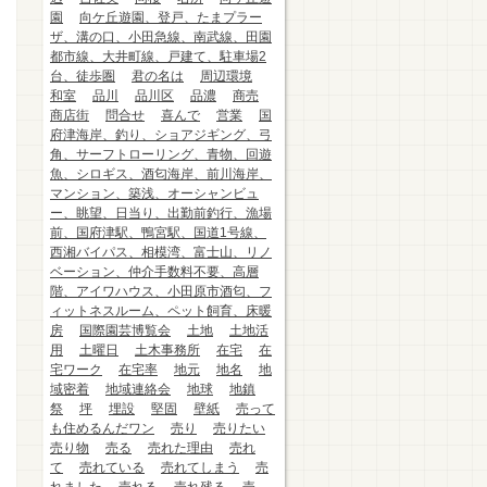
園
向ケ丘遊園、登戸、たまプラー
ザ、溝の口、小田急線、南武線、田園
都市線、大井町線、戸建て、駐車場2
台、徒歩圏
君の名は
周辺環境
和室
品川
品川区
品濃
商売
商店街
問合せ
喜んで
営業
国
府津海岸、釣り、ショアジギング、弓
角、サーフトローリング、青物、回遊
魚、シロギス、酒匂海岸、前川海岸、
マンション、築浅、オーシャンビュ
ー、眺望、日当り、出勤前釣行、漁場
前、国府津駅、鴨宮駅、国道1号線、
西湘バイパス、相模湾、富士山、リノ
ベーション、仲介手数料不要、高層
階、アイワハウス、小田原市酒匂、フ
ィットネスルーム、ペット飼育、床暖
房
国際園芸博覧会
土地
土地活
用
土曜日
土木事務所
在宅
在
宅ワーク
在宅率
地元
地名
地
域密着
地域連絡会
地球
地鎮
祭
坪
埋設
堅固
壁紙
売って
も住めるんだワン
売り
売りたい
売り物
売る
売れた理由
売れ
て
売れている
売れてしまう
売