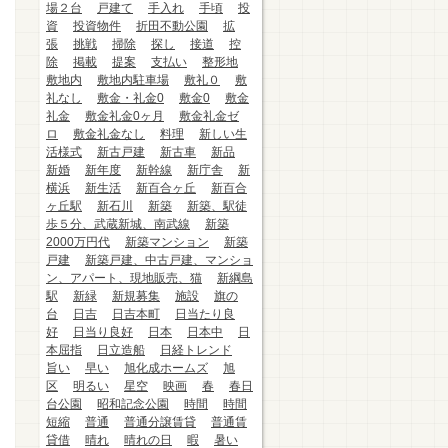
場２台
戸建て
手入れ
手頃
投
資
投資物件
折田不動公園
拡
張
挑戦
掃除
探し
接道
控
除
掲載
提案
支払い
整形地
敷地内
敷地内駐車場
敷礼０
敷
礼なし
敷金・礼金0
敷金0
敷金
礼金
敷金礼金0ヶ月
敷金礼金ゼ
ロ
敷金礼金なし
料理
新しい生
活様式
新古戸建
新古車
新品
新婚
新年度
新幹線
新庁舎
新
横浜
新生活
新百合ヶ丘
新百合
ヶ丘駅
新石川
新築
新築、駅徒
歩５分、武蔵新城、南武線
新築
2000万円代
新築マンション
新築
戸建
新築戸建、中古戸建、マンショ
ン、アパート、現地販売、猫
新綱島
駅
新緑
新規募集
施設
旗の
台
日吉
日吉本町
日当たり良
好
日当り良好
日本
日本中
日
本屈指
日立造船
日経トレンド
旨い
早い
旭化成ホームズ
旭
区
明るい
星空
映画
春
春日
台公園
昭和記念公園
時間
時間
短縮
普通
普通分譲賃貸
普通賃
貸借
晴れ
晴れの日
暇
暑い