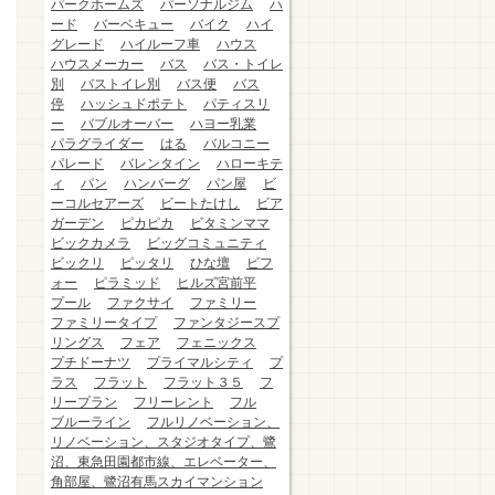
パークホームズ
パーソナルジム
ハ
ード
バーベキュー
バイク
ハイ
グレード
ハイルーフ車
ハウス
ハウスメーカー
バス
バス・トイレ
別
バストイレ別
バス便
バス
停
ハッシュドポテト
パティスリ
ー
バブルオーバー
ハヨー乳業
パラグライダー
はる
バルコニー
パレード
バレンタイン
ハローキテ
ィ
パン
ハンバーグ
パン屋
ビ
ーコルセアーズ
ビートたけし
ビア
ガーデン
ピカピカ
ビタミンママ
ビックカメラ
ビッグコミュニティ
ビックリ
ピッタリ
ひな壇
ビフ
ォー
ピラミッド
ヒルズ宮前平
プール
ファクサイ
ファミリー
ファミリータイプ
ファンタジースプ
リングス
フェア
フェニックス
プチドーナツ
プライマルシティ
プ
ラス
フラット
フラット３５
フ
リープラン
フリーレント
フル
ブルーライン
フルリノベーション、
リノベーション、スタジオタイプ、鷺
沼、東急田園都市線、エレベーター、
角部屋、鷺沼有馬スカイマンション