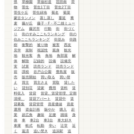
県
草柳園
草薙杉道
荏田南
荷
物
菅生
菅生1丁目
菅生2丁目
菅生ケ丘
菅生緑地
菊名
菊菜
蒙古タンメン
蒸し蒸し
蔓延
蕎
麦
藤が丘
藤子・F・不二雄ミュー
ジアム
藤沢市
行動
街
街づく
り
街のすみここちランキング
街の
住みここちランキング
街並み
街路
樹
衝撃的
被り物
被害
西友
見学
規制
視認性
親身
観光
地
観光客
角
角地
角部屋
解
体
解除
記録的
設備
設備充
実
試算
読売ランド
読売ランド
前
課税
谷戸山公園
豊島屋
販
売
販売開始
買い取る
買い替
え
買主
買主さま
買取
貸した
い
貸別荘
貸家
費用
賃料
賃
料収入
賃貸
賃貸、賃貸管理、定期
清掃、
賃貸アパート
賃貸中
賃
貸募集
賃貸管理
資産価値
資産
運用
資金計画
賑やか
購入
起
業
超広角
趣味
足腰
踊場
身
体
車
車2台
車3台
車大好き
車庫
軟式
転勤
辛い
辻堂
近
く
返済
追い焚き
追浜駅
追