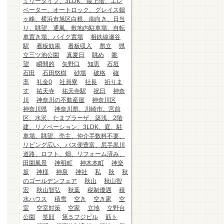
ミリータイプ、3LDK、最上階、エレ
ベーター、オートロック、グレイス鶴
ヶ峰、横浜市旭区白根、南向き、日当
り、眺望、通風、敷地内駐車場、自転
車置き場、バイク置場
相鉄線瀬谷
駅
看板効果
看板収入
県立
県
立三ツ池公園
真夏日
眺め
眺
望
瞬間的
矢野口
知恵
石垣
石田
石田悠樹
砂場
破格
確
率
礼金0
社員寮
社長
祈りま
す
祐天寺
祐天寺駅
祝日
神奈
川
神奈川の不動産屋
神奈川区
神奈川県
神奈川県、川崎市、宮前
区、水沢、たまプラーザ、築浅、2階
建、リノベーション、3LDK、庭、駐
車場、眺望、売主、仲介手数料不要、
リビング広い、バス便豊富、尻手黒川
道路、ロフト、畑、リフォーム済み、
田園風景
神明町
神木本町
神楽
坂
神様
神泉
神社
私
秋
秋
のゴールデンフェア
秋山
秋山智
宏
秋山智弘
秋葉
税制優遇
積
水ハウス
積雪
空き
空き家
空
室
空室対策
空家
立地
立野台
公園
笑顔
第５フジビル
筋ト