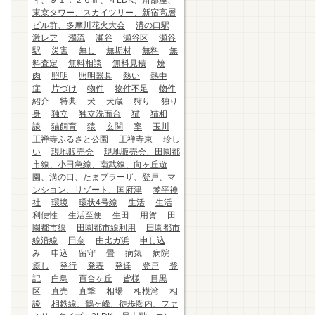
ィ、９１．２６㎡、４LDK、角部屋、
東京タワー、スカイツリー、新宿高層
ビル群、多摩川花火大会
溝の口駅
激レア
濁流
瀬谷
瀬谷区
瀬谷
駅
災害
無し
無垢材
無料
無
料査定
無料相談
無料見積
焼
肉
照明
照明器具
熱い
熱中
症
片づけ
物件
物件不足
物件
紹介
特典
犬
犬蔵
狩り
独り
身
独立
独立洗面台
猫
猫相
談
猫飼育
猿
玄関
率
玉川
王禅寺ふるさと公園
王禅寺東
珍し
い
現地販売会
現地販売会、田園都
市線、小田急線、南武線、向ヶ丘遊
園、溝の口、たまプラーザ、登戸、マ
ンション、リゾート、国府津
琴平神
社
環境
環状4号線
生活
生活
利便性
生活至便
生田
用賀
田
園都市線
田園都市線利用
田園都市
線沿線
田奈
由比ガ浜
申し込
み
申込
留守
畳
病気
病院
癒し
発行
発表
発達
登戸
登
記
白鳥
百合ヶ丘
皆様
目黒
区
直売
直撃
相場
相模湾
相
談
相鉄線、鶴ヶ峰、徒歩圏内、ファ