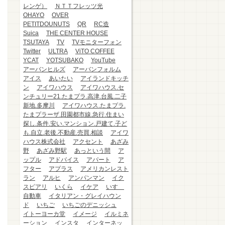
レンゲ）
ＮＴＴフレッツ光
OHAYO
OVER
PETITDOUNUTS
QR
RC造
Suica
THE CENTER HOUSE
TSUTAYA
TV
TVモニターフォン
Twitter
ULTRA
ViTO COFFEE
YCAT
YOTSUBAKO
YouTube
アーバンヒルズ
アーバンフォルム
アイス
あいたい
アイランドキッチ
ン
アイワハウス
アイワハウス.セ
ンチュリー21.たまプラ.高津.台風.二子
新地.多摩川
アイワハウス.たまプラ.
たまプラーザ.田園都市線.急行.住まい
探し.条件.安い.マンション.戸建て.子ど
も.自立.老後.不動産.売買.相談
アイワ
ハウス株式会社
アクセント
あざみ
野
あざみ野駅
あっという間
ア
ップル
アドバイス
アパート
ア
フター
アプラス
アメリカンレスト
ラン
アルヒ
アンパンマン
イク
スピアリ
いくら
イケア
いすゞ
自動車
イタリアン・グレイハウン
ド
いちご
いちごのデニッシュ
イトーヨーカ堂
イメージ
イルミネ
ーション
インスタ
インターネッ