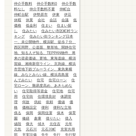
仲介手数料
仲介手数料0
仲介手数
料なし
仲介手数料不要
仲町台
仲町台駅
伊勢原市
伊東
伊豆
休暇
休業
会社
会話
会議
低
価格
低金利
住まい
住まい探
し
住みたい
住みたい市区町村ラン
キング
住みたい街ランキング日本
一、未公開物件、横浜駅、徒歩７分、
西区岡野、公道面、整形地、閑静住宅
地、知る人ぞ知る、TEPPAN物件、将
来の資産価値、更地、東海道線、横須
賀線、湘南新宿ライン、京急線、横浜
市営地下鉄ブルーライン、東急東横
線、みなとみらい線、横浜高島屋
住
んでみたい
住宅
住宅ローン
住
宅ローン、難易度高め、あきらめな
い
住宅取得等資金
住宅地
住宅
用
住宅街
住環境良好
体調管
理
何故
供給
依頼
価値
価
格
価格設定
便利
便利な立地
係る
保岡
保岡佳潔
保木
保育
園
修繕
倉庫
借りたい
借入
値段
偉大
傾き
元住吉
元年
元気
元石川
元石川町
充実共用
部
充実設備
先生
先行
先行契