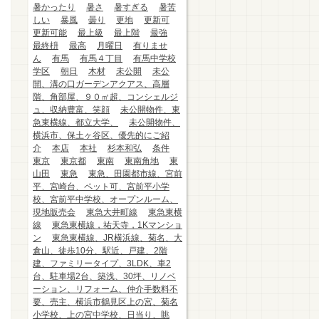
暑かったり
暑さ
暑すぎる
暑苦
しい
暴風
曇り
更地
更新可
更新可能
最上級
最上階
最強
最終枡
最高
月曜日
有りませ
ん
有馬
有馬４丁目
有馬中学校
学区
朝日
木材
未公開
未公
開、溝の口ガーデンアクアス、高層
階、角部屋、９０㎡超、コンシェルジ
ュ、収納豊富、笑顔
未公開物件、東
急東横線、都立大学、
未公開物件、
横浜市、保土ヶ谷区、優先的にご紹
介
本店
本社
杉本和弘
条件
東京
東京都
東南
東南角地
東
山田
東急
東急、田園都市線、宮前
平、宮崎台、ペット可、宮前平小学
校、宮前平中学校、オープンルーム、
現地販売会
東急大井町線
東急東横
線
東急東横線，祐天寺，1Kマンショ
ン
東急東横線、JR横浜線、菊名、大
倉山、徒歩10分、駅近、戸建、2階
建、ファミリータイプ、3LDK、車2
台、駐車場2台、築浅、30坪、リノベ
ーション、リフォーム、仲介手数料不
要、売主、横浜市鶴見区上の宮、菊名
小学校、上の宮中学校、日当り、眺