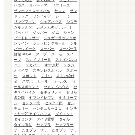
さくらんぼ
さくら祭り
ザセンター
ハウス
サバービア
サブリース
サマーフェスティバル
サロン
サン
ドラッグ
サンハイツ
シー
シー
リングファン
シェアハウス
システ
ムキッチン
システムキッチン3口
じっくり
ジッパー
ジム
シャン
プードレッサー
シュガーラッシュオ
ンライン
ショッピングモール
シル
バーウイーク
スーパー
スーパー生
鮮館TAIGA
スープ
スーモ
スイ
ーツ
スカイツリー見
スカイバルコ
ニー
スカパー
すすき野
スタジ
オタイプ
ステンレスボトル
スポー
ツ
スポット
すまい
すまい給付
金
スマホ
セール
セールス
セ
ールスポイント
セカンドハウス
セ
キスイハイム
セキュリティ
せせら
ぎ公園
セブンイレブン
セミオープ
ン
センター北
センター南
セン
チュリー
センチュリー２１
センチ
ュリー21アイワハウス
ダイエット
タイミング
タイヤ置場
タイル
タイル張り
たまプラ
たまプラー
ザ
たまプラーザ，
たまプラーザ，