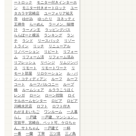
ートロック
モニター付きインターホ
ン
モニター付きオートロック
ユー
タカラヤ宮崎店
ユーフォリア祐天
寺
ゆがみ
ゆったり
ヨネッティ
王禅寺
らーめん
ラーメン、味噌
汁
ラーメン王
ラッピングバス
ららぽーと横浜
ランキング
ラン
チ
ランド
リースバック
リゾー
トライン
リッチ
リニューアル
リノベーション
リピート
リフォー
ム
リフォーム済
リフォーム済み
リフレッシュ
リベンジ
リムジンバ
ス
リモート
リモートワーク
リ
モート部屋
リロケーション
ル・パ
ン・コティディアン
ルーフ
ルーフ
コート
ルーフバルコニー
ループ
橋
ルームシェア
ルララこうほく
レンガ
ローン
ローン控除
ロイ
ヤルホームセンター
ロピア
ロピア
川崎水沢店
ロフト
ロフト付き
わがままいちご
ワンルーム
一人暮
らし
一戸建
一戸建、マンション、
宮前平、宮崎台、ペット可、ケロちゃ
ん、サトちゃん
一戸建て
一杯
一番
一蘭
丁寧
三ツ境
三ノ鳥