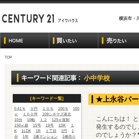
横浜市・
TOP
小中学校
★上永谷パ
[キーワード一覧]
0.41％
０円
１０％
100％
100
㎡
１００坪
109シネマズ港北
こんにちは！ 
10分
10帖
１２
125㎡規制
150㎡超
15号
19号
1DK
１
発生するのでし
K
1LDK
1R
１丁目
1円
1
のでしょうか？
分
1年
1棟マンション
1棟売り