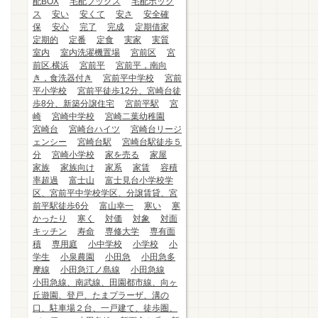
配BOX
宅配ブックス
宅配ボック
ス
安い
安くて
安さ
安全確
保
安心
完了
完成
定期借家
定期的
定番
定食
実家
実質
室内
室内洗濯機置場
宮前区
宮
前区.横浜
宮前平
宮前平，南向
き，食洗器付き
宮前平中学校
宮前
平小学校
宮前平徒歩12分、宮崎台徒
歩8分、新築分譲住宅
宮前平駅
宮
崎
宮崎中学校
宮崎二葉幼稚園
宮崎台
宮崎台ハイツ
宮崎台リージ
ェンシー
宮崎台駅
宮崎台駅徒歩５
分
宮崎小学校
家を売る
家屋
家族
家族向け
家系
家賃
容積
率超過
富士山
富士見台小学校学
区、宮前平中学校学区、分譲賃貸、宮
前平駅徒歩6分
富山幸一
寒い
寒
かったり
寒く
対価
対象
対面
キッチン
寿命
専修大学
専有面
積
専用庭
小中学校
小学校
小
学生
小泉農園
小田急
小田急多
摩線
小田急江ノ島線
小田急線
小田急線、南武線、田園都市線、向ヶ
丘遊園、登戸、たまプラーザ、溝の
口、駐車場２台、一戸建て、徒歩圏、