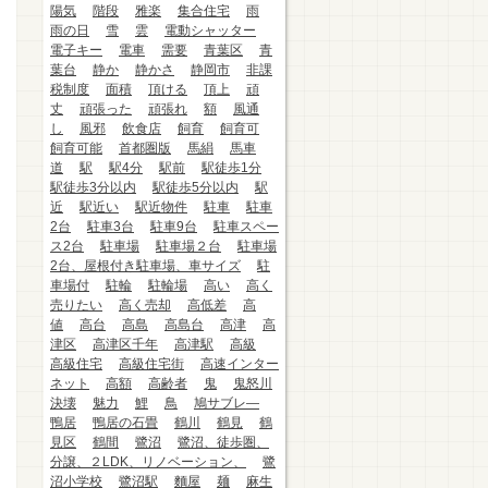
陽気
階段
雅楽
集合住宅
雨
雨の日
雪
雲
電動シャッター
電子キー
電車
需要
青葉区
青
葉台
静か
静かさ
静岡市
非課
税制度
面積
頂ける
頂上
頑
丈
頑張った
頑張れ
額
風通
し
風邪
飲食店
飼育
飼育可
飼育可能
首都圏版
馬絹
馬車
道
駅
駅4分
駅前
駅徒歩1分
駅徒歩3分以内
駅徒歩5分以内
駅
近
駅近い
駅近物件
駐車
駐車
2台
駐車3台
駐車9台
駐車スペー
ス2台
駐車場
駐車場２台
駐車場
2台、屋根付き駐車場、車サイズ
駐
車場付
駐輪
駐輪場
高い
高く
売りたい
高く売却
高低差
高
値
高台
高島
高島台
高津
高
津区
高津区千年
高津駅
高級
高級住宅
高級住宅街
高速インター
ネット
高額
高齢者
鬼
鬼怒川
決壊
魅力
鯉
鳥
鳩サブレ―
鴨居
鴨居の石畳
鶴川
鶴見
鶴
見区
鶴間
鷺沼
鷺沼、徒歩圏、
分譲、２LDK、リノベーション、
鷺
沼小学校
鷺沼駅
麵屋
麺
麻生