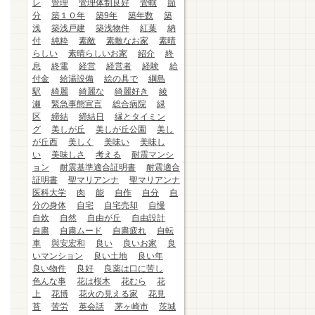
レ
管理
管理体制良好
管轄
節
分
築１０年
築9年
築年数
築
浅
築浅戸建
築浅物件
紅葉
納
付
純粋
素敵
素敵なお家
素晴
らしい
素晴らしいお家
紹介
終
息
終電
経営
経営者
経験
給
付金
給湯設備
絵の具で
綱島
駅
綺麗
綺麗な
綺麗好き
綾
瀬
緊急事態宣言
総合病院
緑
区
締結
締結日
縁とタイミン
グ
美しが丘
美しが丘公園
美し
が丘西
美しく
美味い
美味し
い
美味しさ
考える
耐震マンシ
ョン
耐震基準適合証明書
耐震適合
証明書
聖マリアンナ
聖マリアンナ
医科大学
肉
能
自作
自分
自
分の身体
自宅
自宅売却
自慢
自炊
自然
自由が丘
自由設計
自粛
自粛ムード
自粛疲れ
自転
車
與安宏和
良い
良いお家
良
いマンション
良い土地
良い年
良い物件
良好
良薬は口に苦し
色んな事
花は桜木
花むら
花
上
花博
花火の見える家
花見
苔
苦労
英会話
茅ヶ崎市
茨城