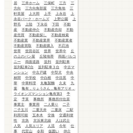
居
三井ホーム
三保町
三方
三
方向
三方向角部屋
三方角地
三
軒茶屋
上大岡
上手
上永谷
上
永谷パーク・ホームズ
上野公園
上
野毛
上陸
下永谷
下田
不動
産
不動産仲介
不動産売却
不動
産売買
不動産探し
不動産検索
不動産業
不動産業界
不動産業者
不動産買取
不動産購入
不忍池
世帯
世田谷区
世界
世界中
丘
の上のパン屋
丘陵地帯
両面バルコ
ニー
両面道路
並列
並列駐車
並列駐車2台
並列駐車３台
中古マ
ンション
中古戸建
中型犬
中央
林間
中学校
中白根
中目黒
中
華
中華料理
丸亀製麵
久末
九
葉
亀有，りょうさん，亀有アリオ，
ライオンズマンション亀有第3
予
定
予算
事務所
事務所付住居
事業主
事業用
二人乗り
二子
二子玉川
二重天井
二重床
二駅
利用可能
五本木
交換
交通利便
性
京急
京浜東北線
人は武士
人気
人気エリア
人流
今年
仕
事
代官山
令和
仮囲い
仲介