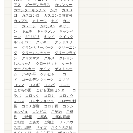
アス
ガーデンテラス
カウンター
カウンターキッチン
かけ
ガス３
口
ガスコンロ
ガスコンロ設置可
カップル
カトージ
カメ
カレ
ー
ガレージ
かわいい
キッチ
ン
キムチ
キャラメル
キャンペ
ーン
ギリギリ
キレイ
クイック
ルワイパー
クッキー
グッドスリ
ー
グランベリーパーク
クリーニン
グ
クリームシチュー
グリーンライ
ン
クリスマス
グルメ
クレヨン
しんちゃん
クローゼット
ケーキ
ケーブルカー
ケイン
ゲストルー
ム
けやき平
ケルヒャー
コー
ド
ゴールデンウィーク
コサギ
コジマ
コスギ
コスパ
コスモ
こどもの国
こども医療センター
コ
ラボ
コロッケ
コロナ
コロナウ
ィルス
コロナショック
コロナの影
響
コロナ影響
コロナ禍
コンシ
ェルジュ
コンビニ
ご契約
ご成
約
ご時世
ご案内
ご案内可能
ご相談
ご褒美
ご馳走
ザ・ハウ
ス港北綱島
サイズ
さくらの名所