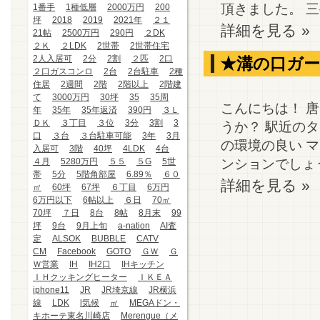
頂きました。 三井
1番手
1種低層
2000万円
200
坪
2018
2019
2021年
２１
詳細を見る »
21帖
2500万円
290円
２DK
２Ｋ
２LDK
2世帯
2世帯住宅
2人入居可
2分
2割
２匹
2口
★溝の口ガ
２口ガスコンロ
2台
2台駐車
2種
住居
2週間
2階
2階以上
2階建
て
3000万円
30坪
35
35周
こんにちは！ 
年
35年
35年返済
390円
３Ｌ
ＤＫ
３丁目
３位
3分
3割
3
うか？ 駅近の
口
３台
３台駐車可能
3年
3月
の環境の良い 
入居可
3階
40坪
4LDK
4台
ンションでしょう
４月
5280万円
５５
５G
5世
帯
5分
5階角部屋
6.89％
６０
詳細を見る »
㎡
60坪
67坪
６丁目
6万円
6万円以下
6帖以上
６日
70㎡
70坪
７日
8台
8帖
8月末
99
坪
9台
9月上旬
a-nation
AI査
定
ALSOK
BUBBLE
CATV
CM
Facebook
GOTO
ＧＷ
Ｇ
Ｗ営業
IH
IH2口
IHキッチン
ＩＨクッキングヒーター
ＩＫＥＡ
iphone11
JR
JR埼京線
JR横浜
線
LDK
l気候
㎡
MEGAドン・
キホーテ東名川崎店
Merengue（メ