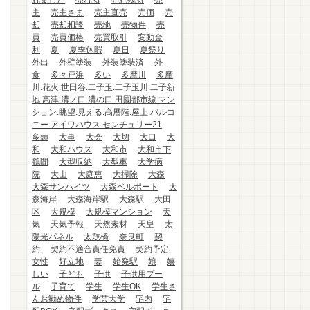
れました
売れる
売れ残る
売
主
売主さま
売主直売
売価
売
却
売却相談
売地
売物件
売
買
売買価格
売買取引
変動金
利
夏
夏季休暇
夏日
夏祭り
外出
外壁塗装
外装塗装済
外
食
多々戸浜
多い
多摩川
多摩
川.花火.世田谷.二子玉.二子玉川.二子新
地.高津.溝ノ口.溝の口.田園都市線.マン
ション.眺望.見える.高層階.屋上.バルコ
ニー.アイワハウス.センチュリー21
多頭
大事
大会
大切
大口
大
和
大和ハウス
大和市
大和市下
鶴間
大型収納
大型車
大学病
院
大山
大庭恵
大掃除
大森
大森サンハイツ
大森ベルポート
大
森海岸
大森海岸駅
大森駅
大田
区
大規模
大規模マンション
天
気
天気予報
天然素材
天皇
太
陽光パネル
太鼓橋
奈良町
契
約
契約不適合責任免責
契約予定
女性
好立地
妻
始発駅
娘
嬉
しい
子ども
子供
子供用プー
ル
子育て
学生
学生OK
学生さ
んお勧め物件
学芸大学
宅内
宅