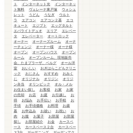
ト
インターネット光
インターネッ
ト無料
ヴェレーナ東戸塚
ウォシュ
レット
うどん
うなぎ
ウルト
ラ
エアコン
エアコン２基
エコ
キュート
エジプト
エッグタルト
エバライトデュオ
エリア
エレベー
タ
エレベーター
オートロック
オーナー
オーナーズルーム
オーナ
ーチェンジ
オーナー様
オーナ様
オープン
オープンハウス
オープン
ルーム
オープンルーム、現地販売
会、たまプラーザ、ベルグ
オール洋
室
おいしい
おぎはらこどもクリニ
ック
おじさん
おすすめ
おみく
じ
オリジナル
オリジン
オリジ
ン弁当
オリンピック
オル・メル
お住まい探し
お客様
お家
お家
の売却
お店
お庭
お引越し
お
得
お悩み
お手伝い
お手軽
お
手頃
お手頃価格
お料理
お歳
暮
お申込み
お祓い
お祝い
お
肉
お腹
お菓子
お部屋
お部屋
探し
お部屋紹介
お金
カースペ
ース
カースペース２台
カースペー
ス3台
ガーデニング
ガーデンアク