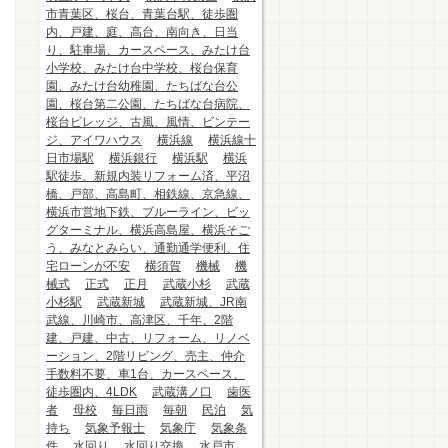
市青葉区、桜台、青葉台駅、徒歩圏
内、戸建、庭、高台、南向き、日当
り、駐車場、カースペース、みたけ台
小学校、みたけ台中学校、桜台保育
園、みたけ台幼稚園、たちばな台公
園、桜台第二公園、たちばな台病院、
桜台ビレッジ、古風、風情、ビンテー
ジ、アイワハウス
横浜線
横浜線十
日市場駅
横浜銀行
横浜駅
横浜
駅徒歩、新規内装リフォーム済、平沼
橋、戸部、高島町、相鉄線、京急線、
横浜市営地下鉄、ブルーライン、ビッ
グターミナル、横浜高島屋、横浜そご
う、みなとみらい、通勤通学便利、住
宅ローンが不安
横須賀
機械
機
械式
正式
正月
武蔵小杉
武蔵
小杉駅
武蔵新城
武蔵新城、JR南
武線、川崎市、高津区、千年、2階
建、戸建、中古、リフォーム、リノベ
ーション、2階リビング、売主、仲介
手数料不要、車1台、カースペース、
徒歩圏内、4LDK
武蔵溝ノ口
歯医
者
母校
毎日雨
毎朝
民泊
気
持ち
気象予報士
気象庁
気象条
件
水回り
水回り交換
水戸市