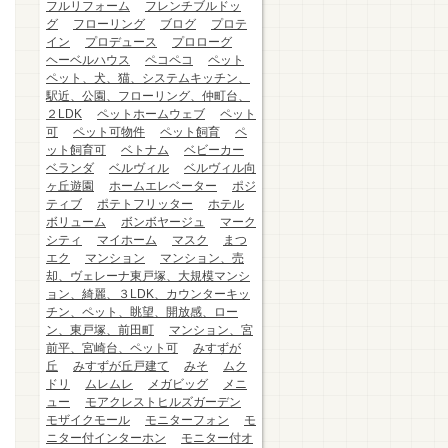
フルリフォーム
フレンチブルドッ
グ
フローリング
ブログ
プロテ
イン
プロデュース
プロローグ
ヘーベルハウス
ペコペコ
ペット
ペット、犬、猫、システムキッチン、
駅近、公園、フローリング、仲町台、
２LDK
ペットホームウェブ
ペット
可
ペット可物件
ペット飼育
ペ
ット飼育可
ベトナム
ベビーカー
ベランダ
ベルヴィル
ベルヴィル向
ヶ丘遊園
ホームエレベーター
ポジ
ティブ
ポテトフリッター
ホテル
ボリューム
ボンボヤージュ
マーク
シティ
マイホーム
マスク
まつ
エク
マンション
マンション、売
却、ヴェレーナ東戸塚、大規模マンシ
ョン、綺麗、３LDK、カウンターキッ
チン、ペット、眺望、開放感、ロー
ン、東戸塚、前田町
マンション、宮
前平、宮崎台、ペット可
みすずが
丘
みすずが丘戸建て
みそ
ムク
ドリ
ムレムレ
メガビッグ
メニ
ュー
モアクレストヒルズガーデン
モザイクモール
モニターフォン
モ
ニター付インターホン
モニター付オ