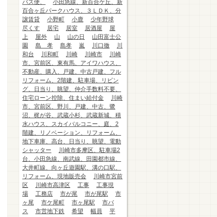
バス便、
小田急線、新百合ケ丘、新
百合ヶ丘パークハウス、３ＬＤＫ、分
譲賃貸
小野町
小鹿
少年野球
尽くす
居宅
居室
居酒屋
屋
上
屋外
山
山の日
山田富士公
園
島 孝
島孝
嵐
川口徹
川
和台
川和町
川崎
川崎市
川崎
市、宮前区、東有馬、アイワハウス、
不動産、購入、戸建、中古戸建、フル
リフォーム、2階建、駐車場、リビン
グ、日当り、眺望、仲介手数料不要、
住宅ローン控除、住まい給付金
川崎
市、宮前区、野川、戸建、中古、鷺
沼、梶が谷、武蔵小杉、武蔵新城、積
水ハウス、スカイバルコニー、庭、2
階建、リノベーション、リフォーム、
地下車庫、高台、日当り、眺望、電動
シャッター
川崎市多摩区、駐車場2
台、小田急線、南武線、田園都市線、
大井町線、向ヶ丘遊園駅、溝の口駅、
リフォーム、現地販売会
川崎市宮前
区
川崎市高津区
工事
工事現
場
工務店
市が尾
市が尾駅
市
ヶ尾
市ケ尾町
市ヶ尾駅
市バ
ス
市営地下鉄
希望
幅員
平