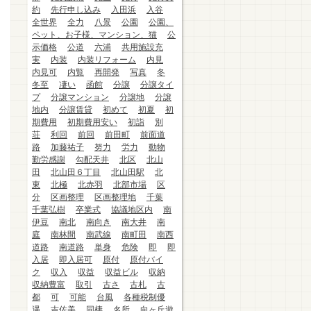
約
先行申し込み
入田浜
入谷
全世界
全力
八景
公園
公園、
ペット、お子様、マンション、猫
公
示価格
公道
六浦
共用施設充
実
内装
内装リフォーム
内見
内見可
内覧
再開発
写真
冬
冬至
凄い
函館
分譲
分譲タイ
プ
分譲マンション
分譲地
分譲
地内
分譲賃貸
初めて
初夏
初
期費用
初期費用安い
初詣
別
荘
利回
前回
前田町
前面道
路
加藤祐子
努力
労力
動物
勤労感謝
勾配天井
北区
北山
田
北山田６丁目
北山田駅
北
東
北極
北赤羽
北部市場
区
分
区画整理
区画整理地
千葉
千葉弘樹
卒業式
協議地区内
南
伊豆
南北
南向き
南大井
南
庭
南林間
南武線
南町田
南西
道路
南道路
単身
危険
即
即
入居
即入居可
原付
原付バイ
ク
収入
収益
収益ビル
収納
収納豊富
取引
古さ
古札
古
都
可
可能
台風
各種税制優
遇
吉佐美
同棲
名所
向ヶ丘遊