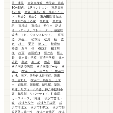
望、通風
東急東横線、祐天寺、徒歩
10分以内、１Rマンション
東急田園
都市線
東急田園都市線，徒歩５分以
内，敷金0，礼金0
東急田園都市線.
多摩川の見える家
東戸塚
東戸塚
駅
東横線
東横線、元住吉、駅近、
オートロック、エレベーター、浴室乾
燥機、ＩＨ、ウォシュレット、
東海
道
東生田
松本悟
松濤
柱
査
定
柿生
栗平
根っこ
根岸線
格闘
案内
桜
桜並木
桜木町
梅
梅雨
梅雨明け
梶が谷
梶ヶ
谷
梶ヶ谷小学校・宮崎中学校
梶ヶ
谷駅
業者
楽しめ
標高
横浜
横浜南共済病院
横浜国際プール
横
浜市
横浜市、狙い目エリア、横浜中
心地、南区、伊勢佐木長者町、阪東
橋、吉野町
横浜市、鶴見区、上末
吉、綱島駅、川崎駅、鶴見駅、築浅、
戸建、リフォーム済み、仲介手数料不
要、鶴見川、リバーサイド、駐車場、
カースペース、3階建
横浜市営地下
鉄
横浜市役所
横浜市戸塚区
横
浜市港北区
横浜市都筑区
横浜市都
筑区茅ヶ崎中央
横浜市青葉区
横浜