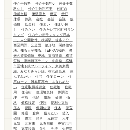
仲介手数料
仲介手数料0
仲介手数
料なし
仲介手数料不要
仲町台
仲町台駅
伊勢原市
伊東
伊豆
休暇
休業
会社
会話
会議
低
価格
低金利
住まい
住まい探
し
住みたい
住みたい市区町村ラン
キング
住みたい街ランキング日本
一、未公開物件、横浜駅、徒歩７分、
西区岡野、公道面、整形地、閑静住宅
地、知る人ぞ知る、TEPPAN物件、将
来の資産価値、更地、東海道線、横須
賀線、湘南新宿ライン、京急線、横浜
市営地下鉄ブルーライン、東急東横
線、みなとみらい線、横浜高島屋
住
んでみたい
住宅
住宅ローン
住
宅ローン、難易度高め、あきらめな
い
住宅取得等資金
住宅地
住宅
用
住宅街
住環境良好
体調管
理
何故
供給
依頼
価値
価
格
価格設定
便利
便利な立地
係る
保岡
保岡佳潔
保木
保育
園
修繕
倉庫
借りたい
借入
値段
偉大
傾き
元住吉
元年
元気
元石川
元石川町
充実共用
部
充実設備
先生
先行
先行契