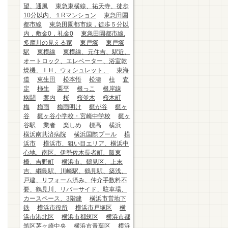
望、通風
東急東横線、祐天寺、徒歩
10分以内、１Rマンション
東急田園
都市線
東急田園都市線，徒歩５分以
内，敷金0，礼金0
東急田園都市線.
多摩川の見える家
東戸塚
東戸塚
駅
東横線
東横線、元住吉、駅近、
オートロック、エレベーター、浴室乾
燥機、ＩＨ、ウォシュレット、
東海
道
東生田
松本悟
松濤
柱
査
定
柿生
栗平
根っこ
根岸線
格闘
案内
桜
桜並木
桜木町
梅
梅雨
梅雨明け
梶が谷
梶ヶ
谷
梶ヶ谷小学校・宮崎中学校
梶ヶ
谷駅
業者
楽しめ
標高
横浜
横浜南共済病院
横浜国際プール
横
浜市
横浜市、狙い目エリア、横浜中
心地、南区、伊勢佐木長者町、阪東
橋、吉野町
横浜市、鶴見区、上末
吉、綱島駅、川崎駅、鶴見駅、築浅、
戸建、リフォーム済み、仲介手数料不
要、鶴見川、リバーサイド、駐車場、
カースペース、3階建
横浜市営地下
鉄
横浜市役所
横浜市戸塚区
横
浜市港北区
横浜市都筑区
横浜市都
筑区茅ヶ崎中央
横浜市青葉区
横浜