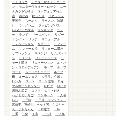
ートロック
モニター付きインターホ
ン
モニター付きオートロック
ユー
タカラヤ宮崎店
ユーフォリア祐天
寺
ゆがみ
ゆったり
ヨネッティ
王禅寺
らーめん
ラーメン、味噌
汁
ラーメン王
ラッピングバス
ららぽーと横浜
ランキング
ラン
チ
ランド
リースバック
リゾー
トライン
リッチ
リニューアル
リノベーション
リピート
リフォー
ム
リフォーム済
リフォーム済み
リフレッシュ
リベンジ
リムジンバ
ス
リモート
リモートワーク
リ
モート部屋
リロケーション
ル・パ
ン・コティディアン
ルーフ
ルーフ
コート
ルーフバルコニー
ループ
橋
ルームシェア
ルララこうほく
レンガ
ローン
ローン控除
ロイ
ヤルホームセンター
ロピア
ロピア
川崎水沢店
ロフト
ロフト付き
わがままいちご
ワンルーム
一人暮
らし
一戸建
一戸建、マンション、
宮前平、宮崎台、ペット可、ケロちゃ
ん、サトちゃん
一戸建て
一杯
一番
一蘭
丁寧
三ツ境
三ノ鳥