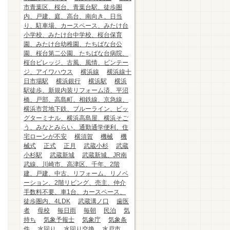
市青葉区、桜台、青葉台駅、徒歩圏
内、戸建、庭、高台、南向き、日当
り、駐車場、カースペース、みたけ台
小学校、みたけ台中学校、桜台保育
園、みたけ台幼稚園、たちばな台公
園、桜台第二公園、たちばな台病院、
桜台ビレッジ、古風、風情、ビンテー
ジ、アイワハウス
横浜線
横浜線十
日市場駅
横浜銀行
横浜駅
横浜
駅徒歩、新規内装リフォーム済、平沼
橋、戸部、高島町、相鉄線、京急線、
横浜市営地下鉄、ブルーライン、ビッ
グターミナル、横浜高島屋、横浜そご
う、みなとみらい、通勤通学便利、住
宅ローンが不安
横須賀
機械
機
械式
正式
正月
武蔵小杉
武蔵
小杉駅
武蔵新城
武蔵新城、JR南
武線、川崎市、高津区、千年、2階
建、戸建、中古、リフォーム、リノベ
ーション、2階リビング、売主、仲介
手数料不要、車1台、カースペース、
徒歩圏内、4LDK
武蔵溝ノ口
歯医
者
母校
毎日雨
毎朝
民泊
気
持ち
気象予報士
気象庁
気象条
件
水回り
水回り交換
水戸市