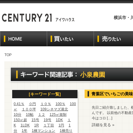
横浜市・
TOP
小泉農園
青葉区でいちごの美味
[キーワード一覧]
0.41％
０円
１０％
100％
100
先日ご紹介致しました、
㎡
１００坪
109シネマズ港北
んです。 以前他の不動産
10分
10帖
１２
125㎡規制
今はコロ […]
150㎡超
15号
19号
1DK
１
詳細を見る »
K
1LDK
1R
１丁目
1円
1
分
1年
1棟マンション
1棟売り