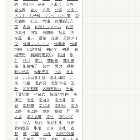
約
先行申し込み
入田浜
入谷
全世界
全力
八景
公園
公園、
ペット、お子様、マンション、猫
公
示価格
公道
六浦
共用施設充
実
内装
内装リフォーム
内見
内見可
内覧
再開発
写真
冬
冬至
凄い
函館
分譲
分譲タイ
プ
分譲マンション
分譲地
分譲
地内
分譲賃貸
初めて
初夏
初
期費用
初期費用安い
初詣
別
荘
利回
前回
前田町
前面道
路
加藤祐子
努力
労力
動物
勤労感謝
勾配天井
北区
北山
田
北山田６丁目
北山田駅
北
東
北極
北赤羽
北部市場
区
分
区画整理
区画整理地
千葉
千葉弘樹
卒業式
協議地区内
南
伊豆
南北
南向き
南大井
南
庭
南林間
南武線
南町田
南西
道路
南道路
単身
危険
即
即
入居
即入居可
原付
原付バイ
ク
収入
収益
収益ビル
収納
収納豊富
取引
古さ
古札
古
都
可
可能
台風
各種税制優
遇
吉佐美
同棲
名所
向ヶ丘遊