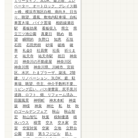
ミリータイプ、3LDK、最上階、エレ
ベーター、オートロック、グレイス鶴
ヶ峰、横浜市旭区白根、南向き、日当
り、眺望、通風、敷地内駐車場、自転
車置き場、バイク置場
相鉄線瀬谷
駅
看板効果
看板収入
県立
県
立三ツ池公園
真夏日
眺め
眺
望
瞬間的
矢野口
知恵
石垣
石田
石田悠樹
砂場
破格
確
率
礼金0
社員寮
社長
祈りま
す
祐天寺
祐天寺駅
祝日
神奈
川
神奈川の不動産屋
神奈川区
神奈川県
神奈川県、川崎市、宮前
区、水沢、たまプラーザ、築浅、2階
建、リノベーション、3LDK、庭、駐
車場、眺望、売主、仲介手数料不要、
リビング広い、バス便豊富、尻手黒川
道路、ロフト、畑、リフォーム済み、
田園風景
神明町
神木本町
神楽
坂
神様
神泉
神社
私
秋
秋
のゴールデンフェア
秋山
秋山智
宏
秋山智弘
秋葉
税制優遇
積
水ハウス
積雪
空き
空き家
空
室
空室対策
空家
立地
立野台
公園
笑顔
第５フジビル
筋ト