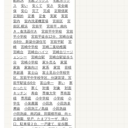
配BOX
宅配ブックス
宅配ボック
ス
安い
安くて
安さ
安全確
保
安心
完了
完成
定期借家
定期的
定番
定食
実家
実質
室内
室内洗濯機置場
宮前区
宮
前区.横浜
宮前平
宮前平，南向
き，食洗器付き
宮前平中学校
宮前
平小学校
宮前平徒歩12分、宮崎台徒
歩8分、新築分譲住宅
宮前平駅
宮
崎
宮崎中学校
宮崎二葉幼稚園
宮崎台
宮崎台ハイツ
宮崎台リージ
ェンシー
宮崎台駅
宮崎台駅徒歩５
分
宮崎小学校
家を売る
家屋
家族
家族向け
家系
家賃
容積
率超過
富士山
富士見台小学校学
区、宮前平中学校学区、分譲賃貸、宮
前平駅徒歩6分
富山幸一
寒い
寒
かったり
寒く
対価
対象
対面
キッチン
寿命
専修大学
専有面
積
専用庭
小中学校
小学校
小
学生
小泉農園
小田急
小田急多
摩線
小田急江ノ島線
小田急線
小田急線、南武線、田園都市線、向ヶ
丘遊園、登戸、たまプラーザ、溝の
口、駐車場２台、一戸建て、徒歩圏、