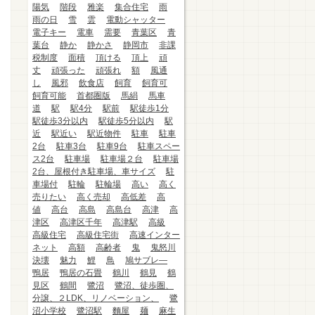
陽気
階段
雅楽
集合住宅
雨
雨の日
雪
雲
電動シャッター
電子キー
電車
需要
青葉区
青
葉台
静か
静かさ
静岡市
非課
税制度
面積
頂ける
頂上
頑
丈
頑張った
頑張れ
額
風通
し
風邪
飲食店
飼育
飼育可
飼育可能
首都圏版
馬絹
馬車
道
駅
駅4分
駅前
駅徒歩1分
駅徒歩3分以内
駅徒歩5分以内
駅
近
駅近い
駅近物件
駐車
駐車
2台
駐車3台
駐車9台
駐車スペー
ス2台
駐車場
駐車場２台
駐車場
2台、屋根付き駐車場、車サイズ
駐
車場付
駐輪
駐輪場
高い
高く
売りたい
高く売却
高低差
高
値
高台
高島
高島台
高津
高
津区
高津区千年
高津駅
高級
高級住宅
高級住宅街
高速インター
ネット
高額
高齢者
鬼
鬼怒川
決壊
魅力
鯉
鳥
鳩サブレ―
鴨居
鴨居の石畳
鶴川
鶴見
鶴
見区
鶴間
鷺沼
鷺沼、徒歩圏、
分譲、２LDK、リノベーション、
鷺
沼小学校
鷺沼駅
麵屋
麺
麻生