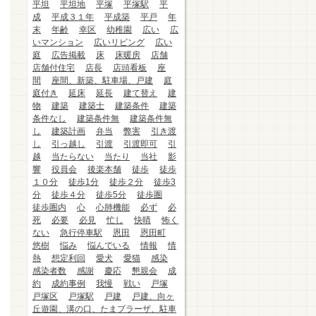
平坦
平坦地
平塚
平塚駅
平
成
平成３１年
平成築
平戸
年
末
年齢
幸区
幼稚園
広い
広
いマンション
広いリビング
広い
庭
広告掲載
床
床暖房
店舗
店舗付住宅
店長
店頭看板
座
間
座間、新築、駐車場、戸建
庭
庭付き
延床
延長
建て替え
建
物
建築
建築士
建築条件
建築
条件なし
建築条件無
建築条件無
し
建築計画
弁当
弊害
引き渡
し
引っ越し
引渡
引渡即可
引
越
当たらない
当たり
当社
影
響
役員会
後楽本舗
徒歩
徒歩
１０分
徒歩1分
徒歩２分
徒歩3
分
徒歩４分
徒歩5分
徒歩圏
徒歩圏内
心
心肺機能
必ず
必
死
必要
必見
忙し
快晴
怖く
ない
急行停車駅
恩田
恩田町
悠樹
悩み
悩んでいる
情報
情
熱
想定利回
愛犬
愛猫
感染
感染者数
感謝
慶応
懇親会
成
約
成約事例
我慢
戦い
戸塚
戸塚区
戸塚駅
戸建
戸建、向ヶ
丘遊園、溝の口、たまプラーザ、駐車