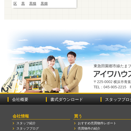
区
黒
黒猫
黒畑
東急田園都市線たま
〒225-0002 横浜市
TEL：045-905-2215 
会社概要
書式ダウンロード
スタッフブロ
会社情報
買う
スタッフ紹介
おすすめ売買物件レポート
スタッフブログ
売買物件の紹介