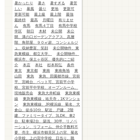
暑かったり
暑さ
暑すぎる
暑苦
しい
暴風
曇り
更地
更新可
更新可能
最上級
最上階
最強
最終枡
最高
月曜日
有りませ
ん
有馬
有馬４丁目
有馬中学校
学区
朝日
木材
未公開
未公
開、溝の口ガーデンアクアス、高層
階、角部屋、９０㎡超、コンシェルジ
ュ、収納豊富、笑顔
未公開物件、東
急東横線、都立大学、
未公開物件、
横浜市、保土ヶ谷区、優先的にご紹
介
本店
本社
杉本和弘
条件
東京
東京都
東南
東南角地
東
山田
東急
東急、田園都市線、宮前
平、宮崎台、ペット可、宮前平小学
校、宮前平中学校、オープンルーム、
現地販売会
東急大井町線
東急東横
線
東急東横線，祐天寺，1Kマンショ
ン
東急東横線、JR横浜線、菊名、大
倉山、徒歩10分、駅近、戸建、2階
建、ファミリータイプ、3LDK、車2
台、駐車場2台、築浅、30坪、リノベ
ーション、リフォーム、仲介手数料不
要、売主、横浜市鶴見区上の宮、菊名
小学校、上の宮中学校、日当り、眺