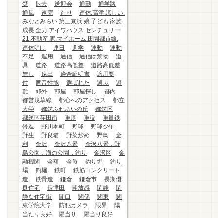
焚
退去
送迎会
通勤
通学路
通風
速完
造り
連休.高津.涼しい.
みなとみらい.第三京浜.娘.子ども.家族.
成長.全力.アイワハウス.センチュリー
21.不動産.家.マイホーム.田園都市線.
連休明け
連日
進学
運動
運動
不足
運用
過信
過信は禁物
道
具
道路
道路高低差
道路高低差
無し
遠出
適合証明書
適用要
件
遮音性能
選ばれた
選ぶ
避
難
郊外
部屋
部屋探し
都内
都営浅草線
都心へのアクセス
都立
大学
都筑ふれあいの丘
都筑区
都筑区荏田南
重厚
重説
重量鉄
骨造
野川本町
野球
野球少年
野生
野良猫
野菜炒め
野鳥
金
利
金沢
金沢八景
金沢八景，野
島公園，海の公園，釣り
金沢区
金
融機関
金額
金魚
釣り堀
釣り
場
釣堀
鉄町
鉄筋コンクリート
造
鉄骨造
鎌倉
鎌倉市
長期優
良住宅
長津田
開放感
閑静
閑
静な住宅街
間口
関係
関東
関
東学院大学
防犯カメラ
限界
陽
当たり良好
陽当り
陽当り良好