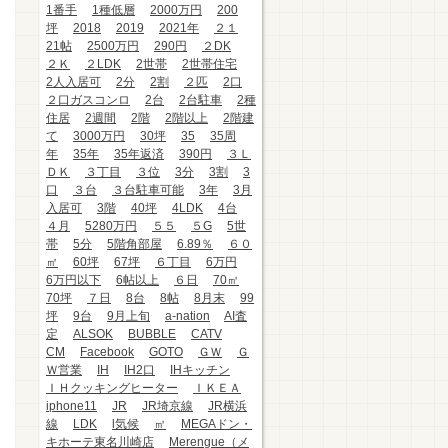
1番手
1種低層
2000万円
200
坪
2018
2019
2021年
２１
21帖
2500万円
290円
２DK
２Ｋ
２LDK
2世帯
2世帯住宅
2人入居可
2分
2割
２匹
2口
２口ガスコンロ
2台
2台駐車
2種
住居
2週間
2階
2階以上
2階建
て
3000万円
30坪
35
35周
年
35年
35年返済
390円
３Ｌ
ＤＫ
３丁目
３位
3分
3割
3
口
３台
３台駐車可能
3年
3月
入居可
3階
40坪
4LDK
4台
４月
5280万円
５５
５G
5世
帯
5分
5階角部屋
6.89％
６０
㎡
60坪
67坪
６丁目
6万円
6万円以下
6帖以上
６日
70㎡
70坪
７日
8台
8帖
8月末
99
坪
9台
9月上旬
a-nation
AI査
定
ALSOK
BUBBLE
CATV
CM
Facebook
GOTO
ＧＷ
Ｇ
Ｗ営業
IH
IH2口
IHキッチン
ＩＨクッキングヒーター
ＩＫＥＡ
iphone11
JR
JR埼京線
JR横浜
線
LDK
l気候
㎡
MEGAドン・
キホーテ東名川崎店
Merengue（メ