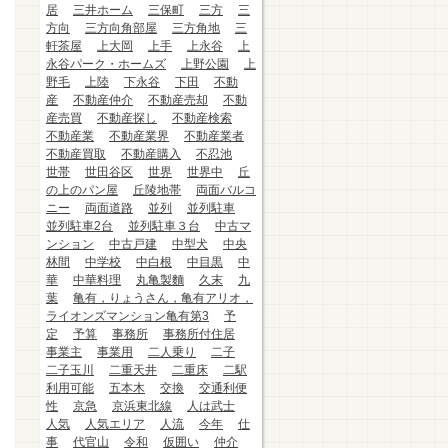
居
三井ホーム
三保町
三方
三
方向
三方向角部屋
三方角地
三
軒茶屋
上大岡
上手
上永谷
上
永谷パーク・ホームズ
上野公園
上
野毛
上陸
下永谷
下田
不動
産
不動産仲介
不動産売却
不動
産売買
不動産探し
不動産検索
不動産業
不動産業界
不動産業者
不動産買取
不動産購入
不忍池
世帯
世田谷区
世界
世界中
丘
の上のパン屋
丘陵地帯
両面バルコ
ニー
両面道路
並列
並列駐車
並列駐車2台
並列駐車３台
中古マ
ンション
中古戸建
中型犬
中央
林間
中学校
中白根
中目黒
中
華
中華料理
丸亀製麵
久末
九
葉
亀有，りょうさん，亀有アリオ，
ライオンズマンション亀有第3
予
定
予算
事務所
事務所付住居
事業主
事業用
二人乗り
二子
二子玉川
二重天井
二重床
二駅
利用可能
五本木
交換
交通利便
性
京急
京浜東北線
人は武士
人気
人気エリア
人流
今年
仕
事
代官山
令和
仮囲い
仲介