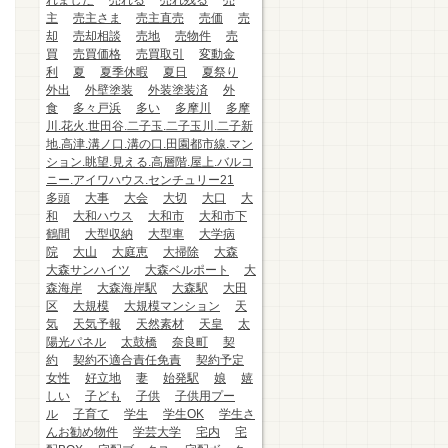
れました
売れる
売れ残る
売
主
売主さま
売主直売
売価
売
却
売却相談
売地
売物件
売
買
売買価格
売買取引
変動金
利
夏
夏季休暇
夏日
夏祭り
外出
外壁塗装
外装塗装済
外
食
多々戸浜
多い
多摩川
多摩
川.花火.世田谷.二子玉.二子玉川.二子新
地.高津.溝ノ口.溝の口.田園都市線.マン
ション.眺望.見える.高層階.屋上.バルコ
ニー.アイワハウス.センチュリー21
多頭
大事
大会
大切
大口
大
和
大和ハウス
大和市
大和市下
鶴間
大型収納
大型車
大学病
院
大山
大庭恵
大掃除
大森
大森サンハイツ
大森ベルポート
大
森海岸
大森海岸駅
大森駅
大田
区
大規模
大規模マンション
天
気
天気予報
天然素材
天皇
太
陽光パネル
太鼓橋
奈良町
契
約
契約不適合責任免責
契約予定
女性
好立地
妻
始発駅
娘
嬉
しい
子ども
子供
子供用プー
ル
子育て
学生
学生OK
学生さ
んお勧め物件
学芸大学
宅内
宅