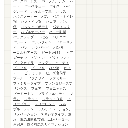
パークホームズ
パーソナルジム
ハ
ード
バーベキュー
バイク
ハイ
グレード
ハイルーフ車
ハウス
ハウスメーカー
バス
バス・トイレ
別
バストイレ別
バス便
バス
停
ハッシュドポテト
パティスリ
ー
バブルオーバー
ハヨー乳業
パラグライダー
はる
バルコニー
パレード
バレンタイン
ハローキテ
ィ
パン
ハンバーグ
パン屋
ビ
ーコルセアーズ
ビートたけし
ビア
ガーデン
ピカピカ
ビタミンママ
ビックカメラ
ビッグコミュニティ
ビックリ
ピッタリ
ひな壇
ビフ
ォー
ピラミッド
ヒルズ宮前平
プール
ファクサイ
ファミリー
ファミリータイプ
ファンタジースプ
リングス
フェア
フェニックス
プチドーナツ
プライマルシティ
プ
ラス
フラット
フラット３５
フ
リープラン
フリーレント
フル
ブルーライン
フルリノベーション、
リノベーション、スタジオタイプ、鷺
沼、東急田園都市線、エレベーター、
角部屋、鷺沼有馬スカイマンション