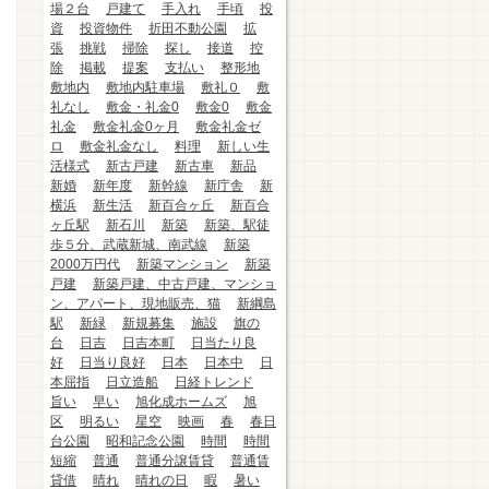
場２台
戸建て
手入れ
手頃
投
資
投資物件
折田不動公園
拡
張
挑戦
掃除
探し
接道
控
除
掲載
提案
支払い
整形地
敷地内
敷地内駐車場
敷礼０
敷
礼なし
敷金・礼金0
敷金0
敷金
礼金
敷金礼金0ヶ月
敷金礼金ゼ
ロ
敷金礼金なし
料理
新しい生
活様式
新古戸建
新古車
新品
新婚
新年度
新幹線
新庁舎
新
横浜
新生活
新百合ヶ丘
新百合
ヶ丘駅
新石川
新築
新築、駅徒
歩５分、武蔵新城、南武線
新築
2000万円代
新築マンション
新築
戸建
新築戸建、中古戸建、マンショ
ン、アパート、現地販売、猫
新綱島
駅
新緑
新規募集
施設
旗の
台
日吉
日吉本町
日当たり良
好
日当り良好
日本
日本中
日
本屈指
日立造船
日経トレンド
旨い
早い
旭化成ホームズ
旭
区
明るい
星空
映画
春
春日
台公園
昭和記念公園
時間
時間
短縮
普通
普通分譲賃貸
普通賃
貸借
晴れ
晴れの日
暇
暑い