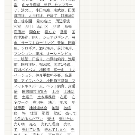
園
向ケ丘遊園、登戸、たまプラー
ザ、溝の口、小田急線、南武線、田園
都市線、大井町線、戸建て、駐車場2
台、徒歩圏
君の名は
周辺環境
和室
品川
品川区
品濃
商売
商店街
問合せ
喜んで
営業
国
府津海岸、釣り、ショアジギング、弓
角、サーフトローリング、青物、回遊
魚、シロギス、酒匂海岸、前川海岸、
マンション、築浅、オーシャンビュ
ー、眺望、日当り、出勤前釣行、漁場
前、国府津駅、鴨宮駅、国道1号線、
西湘バイパス、相模湾、富士山、リノ
ベーション、仲介手数料不要、高層
階、アイワハウス、小田原市酒匂、フ
ィットネスルーム、ペット飼育、床暖
房
国際園芸博覧会
土地
土地活
用
土曜日
土木事務所
在宅
在
宅ワーク
在宅率
地元
地名
地
域密着
地域連絡会
地球
地鎮
祭
坪
埋設
堅固
壁紙
売って
も住めるんだワン
売り
売りたい
売り物
売る
売れた理由
売れ
て
売れている
売れてしまう
売