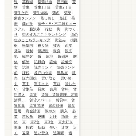
県
草柳園
草薙杉道
荏田南
荷
物
菅生
菅生1丁目
菅生2丁目
菅生ケ丘
菅生緑地
菊名
菊菜
蒙古タンメン
蒸し蒸し
蔓延
蕎
麦
藤が丘
藤子・F・不二雄ミュー
ジアム
藤沢市
行動
街
街づく
り
街のすみここちランキング
街の
住みここちランキング
街並み
街路
樹
衝撃的
被り物
被害
西友
見学
規制
視認性
親身
観光
地
観光客
角
角地
角部屋
解
体
解除
記録的
設備
設備充
実
試算
読売ランド
読売ランド
前
課税
谷戸山公園
豊島屋
販
売
販売開始
買い取る
買い替
え
買主
買主さま
買取
貸した
い
貸別荘
貸家
費用
賃料
賃
料収入
賃貸
賃貸、賃貸管理、定期
清掃、
賃貸アパート
賃貸中
賃
貸募集
賃貸管理
資産価値
資産
運用
資金計画
賑やか
購入
起
業
超広角
趣味
足腰
踊場
身
体
車
車2台
車3台
車大好き
車庫
軟式
転勤
辛い
辻堂
近
く
返済
追い焚き
追浜駅
追