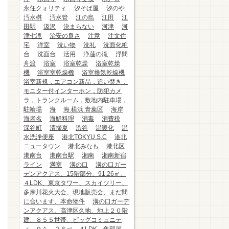
永住クォリティ
汐そば屋
汐のや
汚水桝
汚水管
江の島
江田
江
田駅
汲沢
決まらない
河津
河
津七滝
治安の良さ
注意
注文住
宅
洋室
洗い物
洗礼
洗面化粧
台
洗面台
活用
浄蓮の滝
浮間
舟渡
浴室
浴室乾燥
浴室乾燥
機
浴室室乾燥機
浴室換気乾燥機
浴室新規，エアコン新品，追い焚き，
モニター付インターホン，防犯カメ
ラ，トランクルーム，敷地内駐車場，
駐輪場
海
海.横浜.青葉区
海岸
海老名
海鮮料理
消毒
消費税
深谷町
清掃夏
渋谷
温暖化
温
水洗浄便座
港北TOKYU S.C
港北
ニュータウン
港北みなも
港北区
港南台
港南台駅
湘南
湘南新宿
ライン
満室
溝の口
溝の口ガー
デンアクアス、15階部分、91.26㎡、
４LDK、東京タワー、スカイツリー、
多摩川花火大会、現地販売会、まだ間
に合います、本命物件
溝の口ガーデ
ンアクアス、高津区久地、地上２０階
建、８５５世帯、ビッグコミュニテ