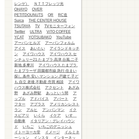
レンゲ）
ＮＴＴフレッツ光
OHAYO
OVER
PETITDOUNUTS
QR
RC造
Suica
THE CENTER HOUSE
TSUTAYA
TV
TVモニターフォン
Twitter
ULTRA
ViTO COFFEE
YCAT
YOTSUBAKO
YouTube
アーバンヒルズ
アーバンフォルム
アイス
あいたい
アイランドキッチ
ン
アイワハウス
アイワハウス.セ
ンチュリー21.たまプラ.高津.台風.二子
新地.多摩川
アイワハウス.たまプラ.
たまプラーザ.田園都市線.急行.住まい
探し.条件.安い.マンション.戸建て.子ど
も.自立.老後.不動産.売買.相談
アイワ
ハウス株式会社
アクセント
あざみ
野
あざみ野駅
あっという間
ア
ップル
アドバイス
アパート
ア
フター
アプラス
アメリカンレスト
ラン
アルヒ
アンパンマン
イク
スピアリ
いくら
イケア
いすゞ
自動車
イタリアン・グレイハウン
ド
いちご
いちごのデニッシュ
イトーヨーカ堂
イメージ
イルミネ
ーション
インスタ
インターネッ