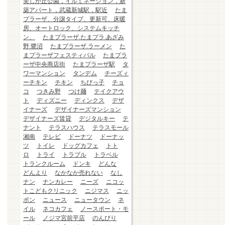
美しが丘公園，イルミネーション，新
築アパート，武蔵新城駅，駅近
たま
プラーザ、分譲タイプ、更新可、床暖
房、オートロック、システムキッチ
ン、
たまプラーザ.たまプラ.あざみ
野.鷺沼
たまプラーザ.ラーメン
た
まプラーザフェスティバル
たまプラ
ーザ中央商店街
たまプラーザ駅
タ
ワーマンション
タンデム
チーズィ
ーチキン
チキン
ちびっ子
チョ
コ
つきみ野
つけ麺
テイクアウ
ト
ディズニー
ディンクス
デザ
イナーズ
デザイナーズマンション
デザイナーズ賃貸
デジタルキー
テ
ナント
テラスハウス
テラスモール
湘南
テレビ
ドーナツ
ドーナッ
ツ
トイレ
ドッグカフェ
トト
ロ
トライ
トラブル
トラベル
トランクルーム
ドンキ
どんな
どんより
なかなか売れない
なし
ナン
ナンカレー
ニーズ
ニコッ
トこどもクリニック
ニジマス
ニッ
ポン
ニュース
ニュータウン
ネ
イル
ネコカフェ
ノースポート・モ
ール
ノジマ宮前平店
のんびり