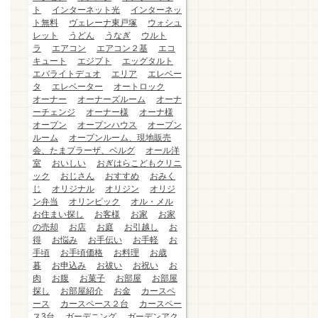
ト
インターネット光
インターネッ
ト無料
ヴェレーナ東戸塚
ウォシュ
レット
うどん
うなぎ
ウルト
ラ
エアコン
エアコン２基
エコ
キュート
エジプト
エッグタルト
エバライトデュオ
エリア
エレベー
タ
エレベーター
オートロック
オーナー
オーナーズルーム
オーナ
ーチェンジ
オーナー様
オーナ様
オープン
オープンハウス
オープン
ルーム
オープンルーム、現地販売
会、たまプラーザ、ベルグ
オール洋
室
おいしい
おぎはらこどもクリニ
ック
おじさん
おすすめ
おみく
じ
オリジナル
オリジン
オリジ
ン弁当
オリンピック
オル・メル
お住まい探し
お客様
お家
お家
の売却
お店
お庭
お引越し
お
得
お悩み
お手伝い
お手軽
お
手頃
お手頃価格
お料理
お歳
暮
お申込み
お祓い
お祝い
お
肉
お腹
お菓子
お部屋
お部屋
探し
お部屋紹介
お金
カースペ
ース
カースペース２台
カースペー
ス3台
ガーデニング
ガーデンアク