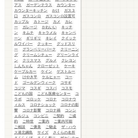
アス
ガーデンテラス
カウンター
カウンターキッチン
かけ
ガス３
口
ガスコンロ
ガスコンロ設置可
カップル
カトージ
カメ
カレ
ー
ガレージ
かわいい
キッチ
ン
キムチ
キャラメル
キャンペ
ーン
ギリギリ
キレイ
クイック
ルワイパー
クッキー
グッドスリ
ー
グランベリーパーク
クリーニン
グ
クリームシチュー
グリーンライ
ン
クリスマス
グルメ
クレヨン
しんちゃん
クローゼット
ケーキ
ケーブルカー
ケイン
ゲストルー
ム
けやき平
ケルヒャー
コー
ド
ゴールデンウィーク
コサギ
コジマ
コスギ
コスパ
コスモ
こどもの国
こども医療センター
コ
ラボ
コロッケ
コロナ
コロナウ
ィルス
コロナショック
コロナの影
響
コロナ影響
コロナ禍
コンシ
ェルジュ
コンビニ
ご契約
ご成
約
ご時世
ご案内
ご案内可能
ご相談
ご褒美
ご馳走
ザ・ハウ
ス港北綱島
サイズ
さくらの名所