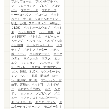
フルリフォーム
フレンチブルドッ
グ
フローリング
ブログ
プロテ
イン
プロデュース
プロローグ
ヘーベルハウス
ペコペコ
ペット
ペット、犬、猫、システムキッチン、
駅近、公園、フローリング、仲町台、
２LDK
ペットホームウェブ
ペット
可
ペット可物件
ペット飼育
ペ
ット飼育可
ベトナム
ベビーカー
ベランダ
ベルヴィル
ベルヴィル向
ヶ丘遊園
ホームエレベーター
ポジ
ティブ
ポテトフリッター
ホテル
ボリューム
ボンボヤージュ
マーク
シティ
マイホーム
マスク
まつ
エク
マンション
マンション、売
却、ヴェレーナ東戸塚、大規模マンシ
ョン、綺麗、３LDK、カウンターキッ
チン、ペット、眺望、開放感、ロー
ン、東戸塚、前田町
マンション、宮
前平、宮崎台、ペット可
みすずが
丘
みすずが丘戸建て
みそ
ムク
ドリ
ムレムレ
メガビッグ
メニ
ュー
モアクレストヒルズガーデン
モザイクモール
モニターフォン
モ
ニター付インターホン
モニター付オ