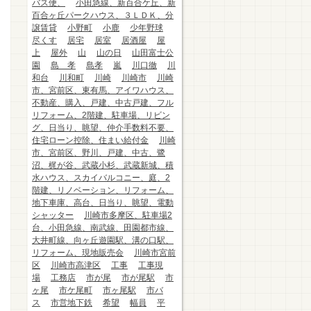
バス便、
小田急線、新百合ケ丘、新
百合ヶ丘パークハウス、３ＬＤＫ、分
譲賃貸
小野町
小鹿
少年野球
尽くす
居宅
居室
居酒屋
屋
上
屋外
山
山の日
山田富士公
園
島 孝
島孝
嵐
川口徹
川
和台
川和町
川崎
川崎市
川崎
市、宮前区、東有馬、アイワハウス、
不動産、購入、戸建、中古戸建、フル
リフォーム、2階建、駐車場、リビン
グ、日当り、眺望、仲介手数料不要、
住宅ローン控除、住まい給付金
川崎
市、宮前区、野川、戸建、中古、鷺
沼、梶が谷、武蔵小杉、武蔵新城、積
水ハウス、スカイバルコニー、庭、2
階建、リノベーション、リフォーム、
地下車庫、高台、日当り、眺望、電動
シャッター
川崎市多摩区、駐車場2
台、小田急線、南武線、田園都市線、
大井町線、向ヶ丘遊園駅、溝の口駅、
リフォーム、現地販売会
川崎市宮前
区
川崎市高津区
工事
工事現
場
工務店
市が尾
市が尾駅
市
ヶ尾
市ケ尾町
市ヶ尾駅
市バ
ス
市営地下鉄
希望
幅員
平