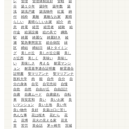
レ
管理
管理体制良好
管轄
節
分
築１０年
築9年
築年数
築
浅
築浅戸建
築浅物件
紅葉
納
付
純粋
素敵
素敵なお家
素晴
らしい
素晴らしいお家
紹介
終
息
終電
経営
経営者
経験
給
付金
給湯設備
絵の具で
綱島
駅
綺麗
綺麗な
綺麗好き
綾
瀬
緊急事態宣言
総合病院
緑
区
締結
締結日
縁とタイミン
グ
美しが丘
美しが丘公園
美し
が丘西
美しく
美味い
美味し
い
美味しさ
考える
耐震マンシ
ョン
耐震基準適合証明書
耐震適合
証明書
聖マリアンナ
聖マリアンナ
医科大学
肉
能
自作
自分
自
分の身体
自宅
自宅売却
自慢
自炊
自然
自由が丘
自由設計
自粛
自粛ムード
自粛疲れ
自転
車
與安宏和
良い
良いお家
良
いマンション
良い土地
良い年
良い物件
良好
良薬は口に苦し
色んな事
花は桜木
花むら
花
上
花博
花火の見える家
花見
苔
苦労
英会話
茅ヶ崎市
茨城