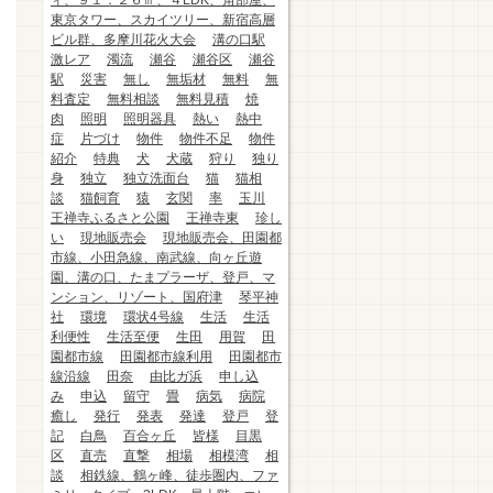
ィ、９１．２６㎡、４LDK、角部屋、
東京タワー、スカイツリー、新宿高層
ビル群、多摩川花火大会
溝の口駅
激レア
濁流
瀬谷
瀬谷区
瀬谷
駅
災害
無し
無垢材
無料
無
料査定
無料相談
無料見積
焼
肉
照明
照明器具
熱い
熱中
症
片づけ
物件
物件不足
物件
紹介
特典
犬
犬蔵
狩り
独り
身
独立
独立洗面台
猫
猫相
談
猫飼育
猿
玄関
率
玉川
王禅寺ふるさと公園
王禅寺東
珍し
い
現地販売会
現地販売会、田園都
市線、小田急線、南武線、向ヶ丘遊
園、溝の口、たまプラーザ、登戸、マ
ンション、リゾート、国府津
琴平神
社
環境
環状4号線
生活
生活
利便性
生活至便
生田
用賀
田
園都市線
田園都市線利用
田園都市
線沿線
田奈
由比ガ浜
申し込
み
申込
留守
畳
病気
病院
癒し
発行
発表
発達
登戸
登
記
白鳥
百合ヶ丘
皆様
目黒
区
直売
直撃
相場
相模湾
相
談
相鉄線、鶴ヶ峰、徒歩圏内、ファ