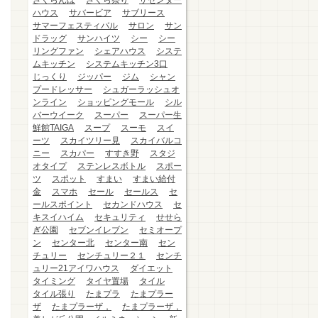
さくらんぼ
さくら祭り
ザセンター
ハウス
サバービア
サブリース
サマーフェスティバル
サロン
サン
ドラッグ
サンハイツ
シー
シー
リングファン
シェアハウス
システ
ムキッチン
システムキッチン3口
じっくり
ジッパー
ジム
シャン
プードレッサー
シュガーラッシュオ
ンライン
ショッピングモール
シル
バーウイーク
スーパー
スーパー生
鮮館TAIGA
スープ
スーモ
スイ
ーツ
スカイツリー見
スカイバルコ
ニー
スカパー
すすき野
スタジ
オタイプ
ステンレスボトル
スポー
ツ
スポット
すまい
すまい給付
金
スマホ
セール
セールス
セ
ールスポイント
セカンドハウス
セ
キスイハイム
セキュリティ
せせら
ぎ公園
セブンイレブン
セミオープ
ン
センター北
センター南
セン
チュリー
センチュリー２１
センチ
ュリー21アイワハウス
ダイエット
タイミング
タイヤ置場
タイル
タイル張り
たまプラ
たまプラー
ザ
たまプラーザ，
たまプラーザ，