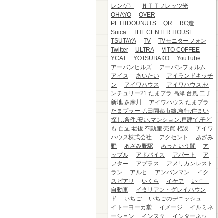
レンゲ）
ＮＴＴフレッツ光
OHAYO
OVER
PETITDOUNUTS
QR
RC造
Suica
THE CENTER HOUSE
TSUTAYA
TV
TVモニターフォン
Twitter
ULTRA
ViTO COFFEE
YCAT
YOTSUBAKO
YouTube
アーバンヒルズ
アーバンフォルム
アイス
あいたい
アイランドキッチ
ン
アイワハウス
アイワハウス.セ
ンチュリー21.たまプラ.高津.台風.二子
新地.多摩川
アイワハウス.たまプラ.
たまプラーザ.田園都市線.急行.住まい
探し.条件.安い.マンション.戸建て.子ど
も.自立.老後.不動産.売買.相談
アイワ
ハウス株式会社
アクセント
あざみ
野
あざみ野駅
あっという間
ア
ップル
アドバイス
アパート
ア
フター
アプラス
アメリカンレスト
ラン
アルヒ
アンパンマン
イク
スピアリ
いくら
イケア
いすゞ
自動車
イタリアン・グレイハウン
ド
いちご
いちごのデニッシュ
イトーヨーカ堂
イメージ
イルミネ
ーション
インスタ
インターネッ