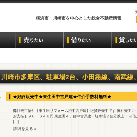
横浜市・川崎市を中心とした総合不動産情報
川崎市多摩区、駐車場2台、小田急線、南武線
、リフォーム、現地販売会
★好評販売中★東生田中古戸建★仲介手数料無料★
弊社売主物件【東生田リフォーム済中古戸建】絶賛販売中です 弊社売主に
お支払も９０，６４６円 東生田４丁目中古戸建ー駐車場２台分以上ー ※借入3,
[…]
詳細を見る »