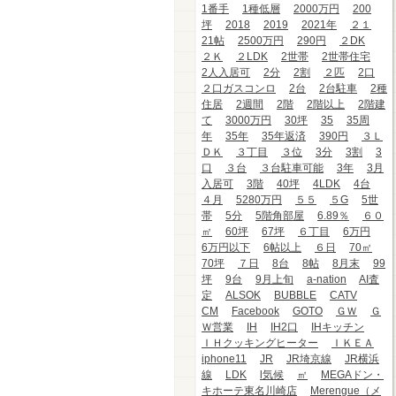
1番手
1種低層
2000万円
200
坪
2018
2019
2021年
２１
21帖
2500万円
290円
２DK
２Ｋ
２LDK
2世帯
2世帯住宅
2人入居可
2分
2割
２匹
2口
２口ガスコンロ
2台
2台駐車
2種
住居
2週間
2階
2階以上
2階建
て
3000万円
30坪
35
35周
年
35年
35年返済
390円
３Ｌ
ＤＫ
３丁目
３位
3分
3割
3
口
３台
３台駐車可能
3年
3月
入居可
3階
40坪
4LDK
4台
４月
5280万円
５５
５G
5世
帯
5分
5階角部屋
6.89％
６０
㎡
60坪
67坪
６丁目
6万円
6万円以下
6帖以上
６日
70㎡
70坪
７日
8台
8帖
8月末
99
坪
9台
9月上旬
a-nation
AI査
定
ALSOK
BUBBLE
CATV
CM
Facebook
GOTO
ＧＷ
Ｇ
Ｗ営業
IH
IH2口
IHキッチン
ＩＨクッキングヒーター
ＩＫＥＡ
iphone11
JR
JR埼京線
JR横浜
線
LDK
l気候
㎡
MEGAドン・
キホーテ東名川崎店
Merengue（メ