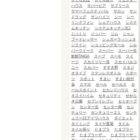
さくらんぼ
さくら祭り
ザセンター
ハウス
サバービア
サブリース
サマーフェスティバル
サロン
サン
ドラッグ
サンハイツ
シー
シー
リングファン
シェアハウス
システ
ムキッチン
システムキッチン3口
じっくり
ジッパー
ジム
シャン
プードレッサー
シュガーラッシュオ
ンライン
ショッピングモール
シル
バーウイーク
スーパー
スーパー生
鮮館TAIGA
スープ
スーモ
スイ
ーツ
スカイツリー見
スカイバルコ
ニー
スカパー
すすき野
スタジ
オタイプ
ステンレスボトル
スポー
ツ
スポット
すまい
すまい給付
金
スマホ
セール
セールス
セ
ールスポイント
セカンドハウス
セ
キスイハイム
セキュリティ
せせら
ぎ公園
セブンイレブン
セミオープ
ン
センター北
センター南
セン
チュリー
センチュリー２１
センチ
ュリー21アイワハウス
ダイエット
タイミング
タイヤ置場
タイル
タイル張り
たまプラ
たまプラー
ザ
たまプラーザ，
たまプラーザ，