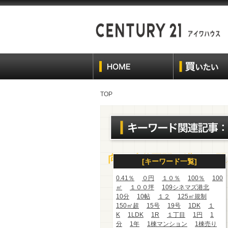
TOP
向ヶ丘遊園駅、溝の口駅
[キーワード一覧]
0.41％
０円
１０％
100％
100
㎡
１００坪
109シネマズ港北
10分
10帖
１２
125㎡規制
150㎡超
15号
19号
1DK
１
K
1LDK
1R
１丁目
1円
1
分
1年
1棟マンション
1棟売り