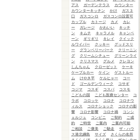
アス
ガーデンテラス
カウンター
カウンターキッチン
かけ
ガス３
口
ガスコンロ
ガスコンロ設置可
カップル
カトージ
カメ
カレ
ー
ガレージ
かわいい
キッチ
ン
キムチ
キャラメル
キャンペ
ーン
ギリギリ
キレイ
クイック
ルワイパー
クッキー
グッドスリ
ー
グランベリーパーク
クリーニン
グ
クリームシチュー
グリーンライ
ン
クリスマス
グルメ
クレヨン
しんちゃん
クローゼット
ケーキ
ケーブルカー
ケイン
ゲストルー
ム
けやき平
ケルヒャー
コー
ド
ゴールデンウィーク
コサギ
コジマ
コスギ
コスパ
コスモ
こどもの国
こども医療センター
コ
ラボ
コロッケ
コロナ
コロナウ
ィルス
コロナショック
コロナの影
響
コロナ影響
コロナ禍
コンシ
ェルジュ
コンビニ
ご契約
ご成
約
ご時世
ご案内
ご案内可能
ご相談
ご褒美
ご馳走
ザ・ハウ
ス港北綱島
サイズ
さくらの名所