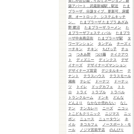
美しが丘公園，イルミネーション，新
築アパート，武蔵新城駅，駅近
たま
プラーザ、分譲タイプ、更新可、床暖
房、オートロック、システムキッチ
ン、
たまプラーザ.たまプラ.あざみ
野.鷺沼
たまプラーザ.ラーメン
た
まプラーザフェスティバル
たまプラ
ーザ中央商店街
たまプラーザ駅
タ
ワーマンション
タンデム
チーズィ
ーチキン
チキン
ちびっ子
チョ
コ
つきみ野
つけ麺
テイクアウ
ト
ディズニー
ディンクス
デザ
イナーズ
デザイナーズマンション
デザイナーズ賃貸
デジタルキー
テ
ナント
テラスハウス
テラスモール
湘南
テレビ
ドーナツ
ドーナッ
ツ
トイレ
ドッグカフェ
トト
ロ
トライ
トラブル
トラベル
トランクルーム
ドンキ
どんな
どんより
なかなか売れない
なし
ナン
ナンカレー
ニーズ
ニコッ
トこどもクリニック
ニジマス
ニッ
ポン
ニュース
ニュータウン
ネ
イル
ネコカフェ
ノースポート・モ
ール
ノジマ宮前平店
のんびり