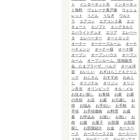
ト
インターネット光
インターネッ
ト無料
ヴェレーナ東戸塚
ウォシュ
レット
うどん
うなぎ
ウルト
ラ
エアコン
エアコン２基
エコ
キュート
エジプト
エッグタルト
エバライトデュオ
エリア
エレベー
タ
エレベーター
オートロック
オーナー
オーナーズルーム
オーナ
ーチェンジ
オーナー様
オーナ様
オープン
オープンハウス
オープン
ルーム
オープンルーム、現地販売
会、たまプラーザ、ベルグ
オール洋
室
おいしい
おぎはらこどもクリニ
ック
おじさん
おすすめ
おみく
じ
オリジナル
オリジン
オリジ
ン弁当
オリンピック
オル・メル
お住まい探し
お客様
お家
お家
の売却
お店
お庭
お引越し
お
得
お悩み
お手伝い
お手軽
お
手頃
お手頃価格
お料理
お歳
暮
お申込み
お祓い
お祝い
お
肉
お腹
お菓子
お部屋
お部屋
探し
お部屋紹介
お金
カースペ
ース
カースペース２台
カースペー
ス3台
ガーデニング
ガーデンアク