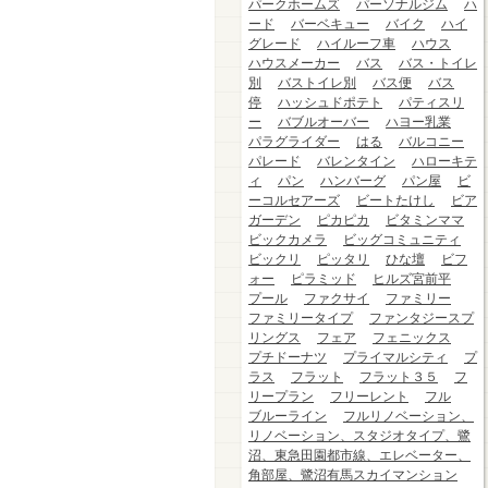
パークホームズ
パーソナルジム
ハ
ード
バーベキュー
バイク
ハイ
グレード
ハイルーフ車
ハウス
ハウスメーカー
バス
バス・トイレ
別
バストイレ別
バス便
バス
停
ハッシュドポテト
パティスリ
ー
バブルオーバー
ハヨー乳業
パラグライダー
はる
バルコニー
パレード
バレンタイン
ハローキテ
ィ
パン
ハンバーグ
パン屋
ビ
ーコルセアーズ
ビートたけし
ビア
ガーデン
ピカピカ
ビタミンママ
ビックカメラ
ビッグコミュニティ
ビックリ
ピッタリ
ひな壇
ビフ
ォー
ピラミッド
ヒルズ宮前平
プール
ファクサイ
ファミリー
ファミリータイプ
ファンタジースプ
リングス
フェア
フェニックス
プチドーナツ
プライマルシティ
プ
ラス
フラット
フラット３５
フ
リープラン
フリーレント
フル
ブルーライン
フルリノベーション、
リノベーション、スタジオタイプ、鷺
沼、東急田園都市線、エレベーター、
角部屋、鷺沼有馬スカイマンション