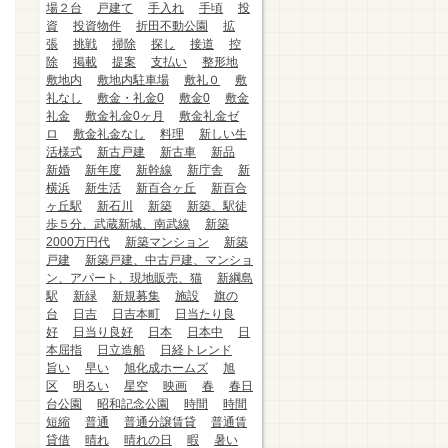
場２台
戸建て
手入れ
手頃
投
資
投資物件
折田不動公園
拡
張
挑戦
掃除
探し
接道
控
除
掲載
提案
支払い
整形地
敷地内
敷地内駐車場
敷礼０
敷
礼なし
敷金・礼金0
敷金0
敷金
礼金
敷金礼金0ヶ月
敷金礼金ゼ
ロ
敷金礼金なし
料理
新しい生
活様式
新古戸建
新古車
新品
新婚
新年度
新幹線
新庁舎
新
横浜
新生活
新百合ヶ丘
新百合
ヶ丘駅
新石川
新築
新築、駅徒
歩５分、武蔵新城、南武線
新築
2000万円代
新築マンション
新築
戸建
新築戸建、中古戸建、マンショ
ン、アパート、現地販売、猫
新綱島
駅
新緑
新規募集
施設
旗の
台
日吉
日吉本町
日当たり良
好
日当り良好
日本
日本中
日
本屈指
日立造船
日経トレンド
旨い
早い
旭化成ホームズ
旭
区
明るい
星空
映画
春
春日
台公園
昭和記念公園
時間
時間
短縮
普通
普通分譲賃貸
普通賃
貸借
晴れ
晴れの日
暇
暑い