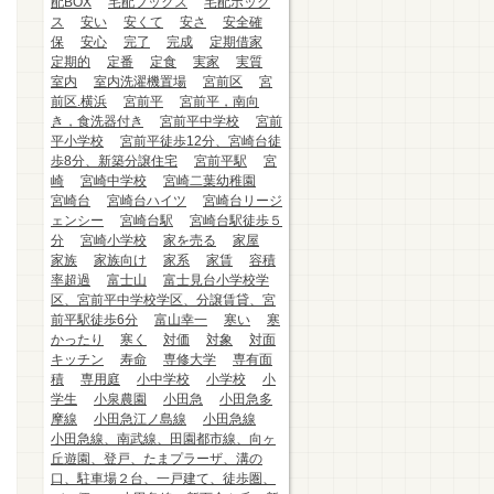
配BOX
宅配ブックス
宅配ボック
ス
安い
安くて
安さ
安全確
保
安心
完了
完成
定期借家
定期的
定番
定食
実家
実質
室内
室内洗濯機置場
宮前区
宮
前区.横浜
宮前平
宮前平，南向
き，食洗器付き
宮前平中学校
宮前
平小学校
宮前平徒歩12分、宮崎台徒
歩8分、新築分譲住宅
宮前平駅
宮
崎
宮崎中学校
宮崎二葉幼稚園
宮崎台
宮崎台ハイツ
宮崎台リージ
ェンシー
宮崎台駅
宮崎台駅徒歩５
分
宮崎小学校
家を売る
家屋
家族
家族向け
家系
家賃
容積
率超過
富士山
富士見台小学校学
区、宮前平中学校学区、分譲賃貸、宮
前平駅徒歩6分
富山幸一
寒い
寒
かったり
寒く
対価
対象
対面
キッチン
寿命
専修大学
専有面
積
専用庭
小中学校
小学校
小
学生
小泉農園
小田急
小田急多
摩線
小田急江ノ島線
小田急線
小田急線、南武線、田園都市線、向ヶ
丘遊園、登戸、たまプラーザ、溝の
口、駐車場２台、一戸建て、徒歩圏、