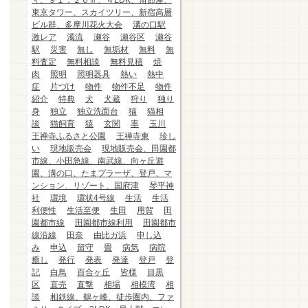
ィ、９１．２６㎡、４LDK、角部屋、
東京タワー、スカイツリー、新宿高層
ビル群、多摩川花火大会
溝の口駅
激レア
濁流
瀬谷
瀬谷区
瀬谷
駅
災害
無し
無垢材
無料
無
料査定
無料相談
無料見積
焼
肉
照明
照明器具
熱い
熱中
症
片づけ
物件
物件不足
物件
紹介
特典
犬
犬蔵
狩り
独り
身
独立
独立洗面台
猫
猫相
談
猫飼育
猿
玄関
率
玉川
王禅寺ふるさと公園
王禅寺東
珍し
い
現地販売会
現地販売会、田園都
市線、小田急線、南武線、向ヶ丘遊
園、溝の口、たまプラーザ、登戸、マ
ンション、リゾート、国府津
琴平神
社
環境
環状4号線
生活
生活
利便性
生活至便
生田
用賀
田
園都市線
田園都市線利用
田園都市
線沿線
田奈
由比ガ浜
申し込
み
申込
留守
畳
病気
病院
癒し
発行
発表
発達
登戸
登
記
白鳥
百合ヶ丘
皆様
目黒
区
直売
直撃
相場
相模湾
相
談
相鉄線、鶴ヶ峰、徒歩圏内、ファ