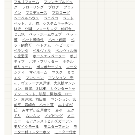
フルリフォーム
フレンチブルドッ
グ
フローリング
ブログ
プロテ
イン
プロデュース
プロローグ
ヘーベルハウス
ペコペコ
ペット
ペット、犬、猫、システムキッチン、
駅近、公園、フローリング、仲町台、
２LDK
ペットホームウェブ
ペット
可
ペット可物件
ペット飼育
ペ
ット飼育可
ベトナム
ベビーカー
ベランダ
ベルヴィル
ベルヴィル向
ヶ丘遊園
ホームエレベーター
ポジ
ティブ
ポテトフリッター
ホテル
ボリューム
ボンボヤージュ
マーク
シティ
マイホーム
マスク
まつ
エク
マンション
マンション、売
却、ヴェレーナ東戸塚、大規模マンシ
ョン、綺麗、３LDK、カウンターキッ
チン、ペット、眺望、開放感、ロー
ン、東戸塚、前田町
マンション、宮
前平、宮崎台、ペット可
みすずが
丘
みすずが丘戸建て
みそ
ムク
ドリ
ムレムレ
メガビッグ
メニ
ュー
モアクレストヒルズガーデン
モザイクモール
モニターフォン
モ
ニター付インターホン
モニター付オ