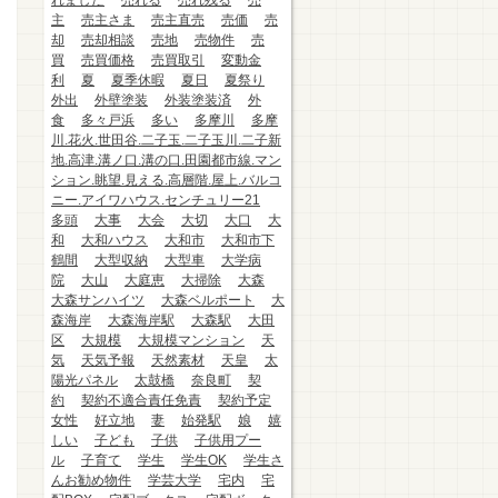
れました
売れる
売れ残る
売
主
売主さま
売主直売
売価
売
却
売却相談
売地
売物件
売
買
売買価格
売買取引
変動金
利
夏
夏季休暇
夏日
夏祭り
外出
外壁塗装
外装塗装済
外
食
多々戸浜
多い
多摩川
多摩
川.花火.世田谷.二子玉.二子玉川.二子新
地.高津.溝ノ口.溝の口.田園都市線.マン
ション.眺望.見える.高層階.屋上.バルコ
ニー.アイワハウス.センチュリー21
多頭
大事
大会
大切
大口
大
和
大和ハウス
大和市
大和市下
鶴間
大型収納
大型車
大学病
院
大山
大庭恵
大掃除
大森
大森サンハイツ
大森ベルポート
大
森海岸
大森海岸駅
大森駅
大田
区
大規模
大規模マンション
天
気
天気予報
天然素材
天皇
太
陽光パネル
太鼓橋
奈良町
契
約
契約不適合責任免責
契約予定
女性
好立地
妻
始発駅
娘
嬉
しい
子ども
子供
子供用プー
ル
子育て
学生
学生OK
学生さ
んお勧め物件
学芸大学
宅内
宅