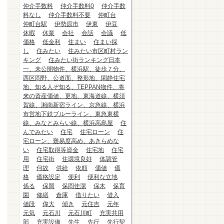
仲介手数料
仲介手数料0
仲介手数
料なし
仲介手数料不要
仲町台
仲町台駅
伊勢原市
伊東
伊豆
休暇
休業
会社
会話
会議
低
価格
低金利
住まい
住まい探
し
住みたい
住みたい市区町村ラン
キング
住みたい街ランキング日本
一、未公開物件、横浜駅、徒歩７分、
西区岡野、公道面、整形地、閑静住宅
地、知る人ぞ知る、TEPPAN物件、将
来の資産価値、更地、東海道線、横須
賀線、湘南新宿ライン、京急線、横浜
市営地下鉄ブルーライン、東急東横
線、みなとみらい線、横浜高島屋
住
んでみたい
住宅
住宅ローン
住
宅ローン、難易度高め、あきらめな
い
住宅取得等資金
住宅地
住宅
用
住宅街
住環境良好
体調管
理
何故
供給
依頼
価値
価
格
価格設定
便利
便利な立地
係る
保岡
保岡佳潔
保木
保育
園
修繕
倉庫
借りたい
借入
値段
偉大
傾き
元住吉
元年
元気
元石川
元石川町
充実共用
部
充実設備
先生
先行
先行契