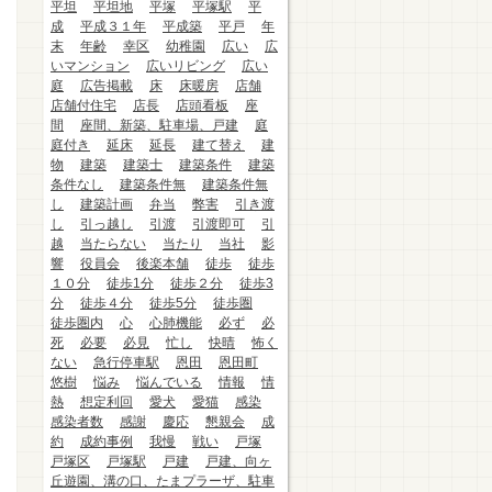
平坦
平坦地
平塚
平塚駅
平
成
平成３１年
平成築
平戸
年
末
年齢
幸区
幼稚園
広い
広
いマンション
広いリビング
広い
庭
広告掲載
床
床暖房
店舗
店舗付住宅
店長
店頭看板
座
間
座間、新築、駐車場、戸建
庭
庭付き
延床
延長
建て替え
建
物
建築
建築士
建築条件
建築
条件なし
建築条件無
建築条件無
し
建築計画
弁当
弊害
引き渡
し
引っ越し
引渡
引渡即可
引
越
当たらない
当たり
当社
影
響
役員会
後楽本舗
徒歩
徒歩
１０分
徒歩1分
徒歩２分
徒歩3
分
徒歩４分
徒歩5分
徒歩圏
徒歩圏内
心
心肺機能
必ず
必
死
必要
必見
忙し
快晴
怖く
ない
急行停車駅
恩田
恩田町
悠樹
悩み
悩んでいる
情報
情
熱
想定利回
愛犬
愛猫
感染
感染者数
感謝
慶応
懇親会
成
約
成約事例
我慢
戦い
戸塚
戸塚区
戸塚駅
戸建
戸建、向ヶ
丘遊園、溝の口、たまプラーザ、駐車