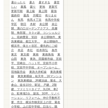
暑かったり
暑さ
暑すぎる
暑苦
しい
暴風
曇り
更地
更新可
更新可能
最上級
最上階
最強
最終枡
最高
月曜日
有りませ
ん
有馬
有馬４丁目
有馬中学校
学区
朝日
木材
未公開
未公
開、溝の口ガーデンアクアス、高層
階、角部屋、９０㎡超、コンシェルジ
ュ、収納豊富、笑顔
未公開物件、東
急東横線、都立大学、
未公開物件、
横浜市、保土ヶ谷区、優先的にご紹
介
本店
本社
杉本和弘
条件
東京
東京都
東南
東南角地
東
山田
東急
東急、田園都市線、宮前
平、宮崎台、ペット可、宮前平小学
校、宮前平中学校、オープンルーム、
現地販売会
東急大井町線
東急東横
線
東急東横線，祐天寺，1Kマンショ
ン
東急東横線、JR横浜線、菊名、大
倉山、徒歩10分、駅近、戸建、2階
建、ファミリータイプ、3LDK、車2
台、駐車場2台、築浅、30坪、リノベ
ーション、リフォーム、仲介手数料不
要、売主、横浜市鶴見区上の宮、菊名
小学校、上の宮中学校、日当り、眺