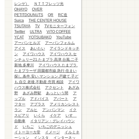
レンゲ）
ＮＴＴフレッツ光
OHAYO
OVER
PETITDOUNUTS
QR
RC造
Suica
THE CENTER HOUSE
TSUTAYA
TV
TVモニターフォン
Twitter
ULTRA
ViTO COFFEE
YCAT
YOTSUBAKO
YouTube
アーバンヒルズ
アーバンフォルム
アイス
あいたい
アイランドキッチ
ン
アイワハウス
アイワハウス.セ
ンチュリー21.たまプラ.高津.台風.二子
新地.多摩川
アイワハウス.たまプラ.
たまプラーザ.田園都市線.急行.住まい
探し.条件.安い.マンション.戸建て.子ど
も.自立.老後.不動産.売買.相談
アイワ
ハウス株式会社
アクセント
あざみ
野
あざみ野駅
あっという間
ア
ップル
アドバイス
アパート
ア
フター
アプラス
アメリカンレスト
ラン
アルヒ
アンパンマン
イク
スピアリ
いくら
イケア
いすゞ
自動車
イタリアン・グレイハウン
ド
いちご
いちごのデニッシュ
イトーヨーカ堂
イメージ
イルミネ
ーション
インスタ
インターネッ