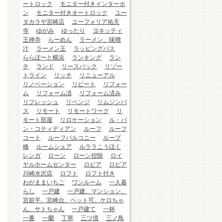
ートロック
モニター付きインターホ
ン
モニター付きオートロック
ユー
タカラヤ宮崎店
ユーフォリア祐天
寺
ゆがみ
ゆったり
ヨネッティ
王禅寺
らーめん
ラーメン、味噌
汁
ラーメン王
ラッピングバス
ららぽーと横浜
ランキング
ラン
チ
ランド
リースバック
リゾー
トライン
リッチ
リニューアル
リノベーション
リピート
リフォー
ム
リフォーム済
リフォーム済み
リフレッシュ
リベンジ
リムジンバ
ス
リモート
リモートワーク
リ
モート部屋
リロケーション
ル・パ
ン・コティディアン
ルーフ
ルーフ
コート
ルーフバルコニー
ループ
橋
ルームシェア
ルララこうほく
レンガ
ローン
ローン控除
ロイ
ヤルホームセンター
ロピア
ロピア
川崎水沢店
ロフト
ロフト付き
わがままいちご
ワンルーム
一人暮
らし
一戸建
一戸建、マンション、
宮前平、宮崎台、ペット可、ケロちゃ
ん、サトちゃん
一戸建て
一杯
一番
一蘭
丁寧
三ツ境
三ノ鳥