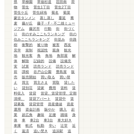
県
草柳園
草薙杉道
荏田南
荷
物
菅生
菅生1丁目
菅生2丁目
菅生ケ丘
菅生緑地
菊名
菊菜
蒙古タンメン
蒸し蒸し
蔓延
蕎
麦
藤が丘
藤子・F・不二雄ミュー
ジアム
藤沢市
行動
街
街づく
り
街のすみここちランキング
街の
住みここちランキング
街並み
街路
樹
衝撃的
被り物
被害
西友
見学
規制
視認性
親身
観光
地
観光客
角
角地
角部屋
解
体
解除
記録的
設備
設備充
実
試算
読売ランド
読売ランド
前
課税
谷戸山公園
豊島屋
販
売
販売開始
買い取る
買い替
え
買主
買主さま
買取
貸した
い
貸別荘
貸家
費用
賃料
賃
料収入
賃貸
賃貸、賃貸管理、定期
清掃、
賃貸アパート
賃貸中
賃
貸募集
賃貸管理
資産価値
資産
運用
資金計画
賑やか
購入
起
業
超広角
趣味
足腰
踊場
身
体
車
車2台
車3台
車大好き
車庫
軟式
転勤
辛い
辻堂
近
く
返済
追い焚き
追浜駅
追