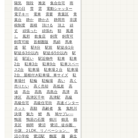
陽気
階段
雅楽
集合住宅
雨
雨の日
雪
雲
電動シャッター
電子キー
電車
需要
青葉区
青
葉台
静か
静かさ
静岡市
非課
税制度
面積
頂ける
頂上
頑
丈
頑張った
頑張れ
額
風通
し
風邪
飲食店
飼育
飼育可
飼育可能
首都圏版
馬絹
馬車
道
駅
駅4分
駅前
駅徒歩1分
駅徒歩3分以内
駅徒歩5分以内
駅
近
駅近い
駅近物件
駐車
駐車
2台
駐車3台
駐車9台
駐車スペー
ス2台
駐車場
駐車場２台
駐車場
2台、屋根付き駐車場、車サイズ
駐
車場付
駐輪
駐輪場
高い
高く
売りたい
高く売却
高低差
高
値
高台
高島
高島台
高津
高
津区
高津区千年
高津駅
高級
高級住宅
高級住宅街
高速インター
ネット
高額
高齢者
鬼
鬼怒川
決壊
魅力
鯉
鳥
鳩サブレ―
鴨居
鴨居の石畳
鶴川
鶴見
鶴
見区
鶴間
鷺沼
鷺沼、徒歩圏、
分譲、２LDK、リノベーション、
鷺
沼小学校
鷺沼駅
麵屋
麺
麻生