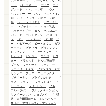
パークホームズ
パーソナルジム
ハ
ード
バーベキュー
バイク
ハイ
グレード
ハイルーフ車
ハウス
ハウスメーカー
バス
バス・トイレ
別
バストイレ別
バス便
バス
停
ハッシュドポテト
パティスリ
ー
バブルオーバー
ハヨー乳業
パラグライダー
はる
バルコニー
パレード
バレンタイン
ハローキテ
ィ
パン
ハンバーグ
パン屋
ビ
ーコルセアーズ
ビートたけし
ビア
ガーデン
ピカピカ
ビタミンママ
ビックカメラ
ビッグコミュニティ
ビックリ
ピッタリ
ひな壇
ビフ
ォー
ピラミッド
ヒルズ宮前平
プール
ファクサイ
ファミリー
ファミリータイプ
ファンタジースプ
リングス
フェア
フェニックス
プチドーナツ
プライマルシティ
プ
ラス
フラット
フラット３５
フ
リープラン
フリーレント
フル
ブルーライン
フルリノベーション、
リノベーション、スタジオタイプ、鷺
沼、東急田園都市線、エレベーター、
角部屋、鷺沼有馬スカイマンション