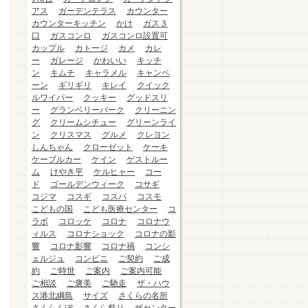
アス
ガーデンテラス
カウンター
カウンターキッチン
かけ
ガス３
口
ガスコンロ
ガスコンロ設置可
カップル
カトージ
カメ
カレ
ー
ガレージ
かわいい
キッチ
ン
キムチ
キャラメル
キャンペ
ーン
ギリギリ
キレイ
クイック
ルワイパー
クッキー
グッドスリ
ー
グランベリーパーク
クリーニン
グ
クリームシチュー
グリーンライ
ン
クリスマス
グルメ
クレヨン
しんちゃん
クローゼット
ケーキ
ケーブルカー
ケイン
ゲストルー
ム
けやき平
ケルヒャー
コー
ド
ゴールデンウィーク
コサギ
コジマ
コスギ
コスパ
コスモ
こどもの国
こども医療センター
コ
ラボ
コロッケ
コロナ
コロナウ
ィルス
コロナショック
コロナの影
響
コロナ影響
コロナ禍
コンシ
ェルジュ
コンビニ
ご契約
ご成
約
ご時世
ご案内
ご案内可能
ご相談
ご褒美
ご馳走
ザ・ハウ
ス港北綱島
サイズ
さくらの名所