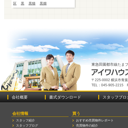
区
黒
黒猫
黒畑
東急田園都市線たま
〒225-0002 横浜市
TEL：045-905-2215 
会社概要
書式ダウンロード
スタッフブロ
会社情報
買う
スタッフ紹介
おすすめ売買物件レポート
スタッフブログ
売買物件の紹介