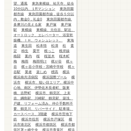
望、通風
東急東横線、祐天寺、徒歩
10分以内、１Rマンション
東急田園
都市線
東急田園都市線，徒歩５分以
内，敷金0，礼金0
東急田園都市線.
多摩川の見える家
東戸塚
東戸塚
駅
東横線
東横線、元住吉、駅近、
オートロック、エレベーター、浴室乾
燥機、ＩＨ、ウォシュレット、
東海
道
東生田
松本悟
松濤
柱
査
定
柿生
栗平
根っこ
根岸線
格闘
案内
桜
桜並木
桜木町
梅
梅雨
梅雨明け
梶が谷
梶ヶ
谷
梶ヶ谷小学校・宮崎中学校
梶ヶ
谷駅
業者
楽しめ
標高
横浜
横浜南共済病院
横浜国際プール
横
浜市
横浜市、狙い目エリア、横浜中
心地、南区、伊勢佐木長者町、阪東
橋、吉野町
横浜市、鶴見区、上末
吉、綱島駅、川崎駅、鶴見駅、築浅、
戸建、リフォーム済み、仲介手数料不
要、鶴見川、リバーサイド、駐車場、
カースペース、3階建
横浜市営地下
鉄
横浜市役所
横浜市戸塚区
横
浜市港北区
横浜市都筑区
横浜市都
筑区茅ヶ崎中央
横浜市青葉区
横浜