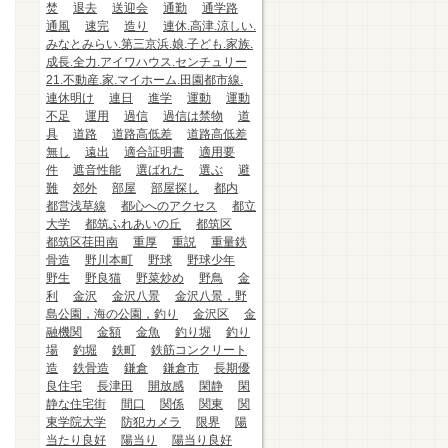
焚
退去
送迎会
通勤
通学路
通風
速完
造り
連休.高津.涼しい.
みなとみらい.第三京浜.娘.子ども.家族.
成長.全力.アイワハウス.センチュリー
21.不動産.家.マイホーム.田園都市線.
連休明け
連日
進学
運動
運動
不足
運用
過信
過信は禁物
道
具
道路
道路高低差
道路高低差
無し
遠出
適合証明書
適用要
件
遮音性能
選ばれた
選ぶ
避
難
郊外
部屋
部屋探し
都内
都営浅草線
都心へのアクセス
都立
大学
都筑ふれあいの丘
都筑区
都筑区荏田南
重厚
重説
重量鉄
骨造
野川本町
野球
野球少年
野生
野良猫
野菜炒め
野鳥
金
利
金沢
金沢八景
金沢八景，野
島公園，海の公園，釣り
金沢区
金
融機関
金額
金魚
釣り堀
釣り
場
釣堀
鉄町
鉄筋コンクリート
造
鉄骨造
鎌倉
鎌倉市
長期優
良住宅
長津田
開放感
閑静
閑
静な住宅街
間口
関係
関東
関
東学院大学
防犯カメラ
限界
陽
当たり良好
陽当り
陽当り良好