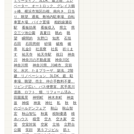
ミリータイプ、3LDK、最上階、エレ
ベーター、オートロック、グレイス鶴
ヶ峰、横浜市旭区白根、南向き、日当
り、眺望、通風、敷地内駐車場、自転
車置き場、バイク置場
相鉄線瀬谷
駅
看板効果
看板収入
県立
県
立三ツ池公園
真夏日
眺め
眺
望
瞬間的
矢野口
知恵
石垣
石田
石田悠樹
砂場
破格
確
率
礼金0
社員寮
社長
祈りま
す
祐天寺
祐天寺駅
祝日
神奈
川
神奈川の不動産屋
神奈川区
神奈川県
神奈川県、川崎市、宮前
区、水沢、たまプラーザ、築浅、2階
建、リノベーション、3LDK、庭、駐
車場、眺望、売主、仲介手数料不要、
リビング広い、バス便豊富、尻手黒川
道路、ロフト、畑、リフォーム済み、
田園風景
神明町
神木本町
神楽
坂
神様
神泉
神社
私
秋
秋
のゴールデンフェア
秋山
秋山智
宏
秋山智弘
秋葉
税制優遇
積
水ハウス
積雪
空き
空き家
空
室
空室対策
空家
立地
立野台
公園
笑顔
第５フジビル
筋ト