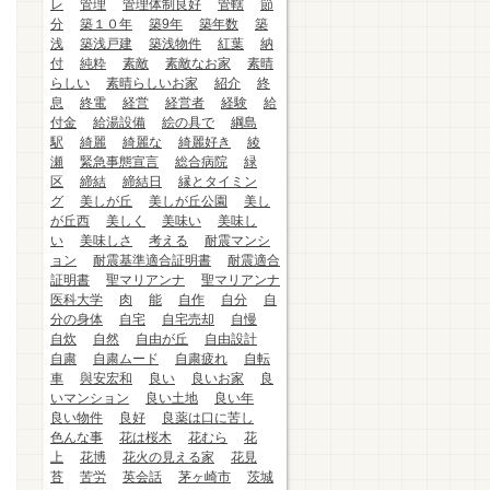
レ
管理
管理体制良好
管轄
節
分
築１０年
築9年
築年数
築
浅
築浅戸建
築浅物件
紅葉
納
付
純粋
素敵
素敵なお家
素晴
らしい
素晴らしいお家
紹介
終
息
終電
経営
経営者
経験
給
付金
給湯設備
絵の具で
綱島
駅
綺麗
綺麗な
綺麗好き
綾
瀬
緊急事態宣言
総合病院
緑
区
締結
締結日
縁とタイミン
グ
美しが丘
美しが丘公園
美し
が丘西
美しく
美味い
美味し
い
美味しさ
考える
耐震マンシ
ョン
耐震基準適合証明書
耐震適合
証明書
聖マリアンナ
聖マリアンナ
医科大学
肉
能
自作
自分
自
分の身体
自宅
自宅売却
自慢
自炊
自然
自由が丘
自由設計
自粛
自粛ムード
自粛疲れ
自転
車
與安宏和
良い
良いお家
良
いマンション
良い土地
良い年
良い物件
良好
良薬は口に苦し
色んな事
花は桜木
花むら
花
上
花博
花火の見える家
花見
苔
苦労
英会話
茅ヶ崎市
茨城