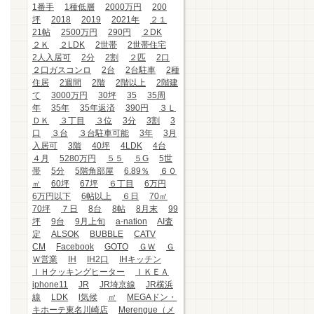
1番手
1種低層
2000万円
200
坪
2018
2019
2021年
２１
21帖
2500万円
290円
２DK
２Ｋ
２LDK
2世帯
2世帯住宅
2人入居可
2分
2割
２匹
2口
２口ガスコンロ
2台
2台駐車
2種
住居
2週間
2階
2階以上
2階建
て
3000万円
30坪
35
35周
年
35年
35年返済
390円
３Ｌ
ＤＫ
３丁目
３位
3分
3割
3
口
３台
３台駐車可能
3年
3月
入居可
3階
40坪
4LDK
4台
４月
5280万円
５５
５G
5世
帯
5分
5階角部屋
6.89％
６０
㎡
60坪
67坪
６丁目
6万円
6万円以下
6帖以上
６日
70㎡
70坪
７日
8台
8帖
8月末
99
坪
9台
9月上旬
a-nation
AI査
定
ALSOK
BUBBLE
CATV
CM
Facebook
GOTO
ＧＷ
Ｇ
Ｗ営業
IH
IH2口
IHキッチン
ＩＨクッキングヒーター
ＩＫＥＡ
iphone11
JR
JR埼京線
JR横浜
線
LDK
l気候
㎡
MEGAドン・
キホーテ東名川崎店
Merengue（メ