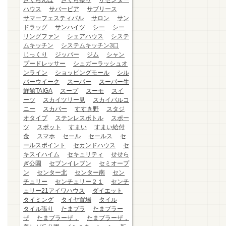
さくらんぼ
さくら祭り
ザセンター
ハウス
サバービア
サブリース
サマーフェスティバル
サロン
サン
ドラッグ
サンハイツ
シー
シー
リングファン
シェアハウス
システ
ムキッチン
システムキッチン3口
じっくり
ジッパー
ジム
シャン
プードレッサー
シュガーラッシュオ
ンライン
ショッピングモール
シル
バーウイーク
スーパー
スーパー生
鮮館TAIGA
スープ
スーモ
スイ
ーツ
スカイツリー見
スカイバルコ
ニー
スカパー
すすき野
スタジ
オタイプ
ステンレスボトル
スポー
ツ
スポット
すまい
すまい給付
金
スマホ
セール
セールス
セ
ールスポイント
セカンドハウス
セ
キスイハイム
セキュリティ
せせら
ぎ公園
セブンイレブン
セミオープ
ン
センター北
センター南
セン
チュリー
センチュリー２１
センチ
ュリー21アイワハウス
ダイエット
タイミング
タイヤ置場
タイル
タイル張り
たまプラ
たまプラー
ザ
たまプラーザ，
たまプラーザ，