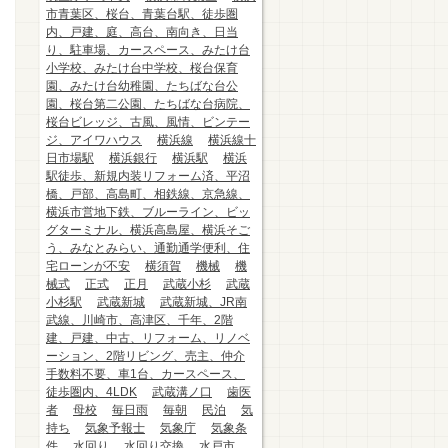
市青葉区、桜台、青葉台駅、徒歩圏
内、戸建、庭、高台、南向き、日当
り、駐車場、カースペース、みたけ台
小学校、みたけ台中学校、桜台保育
園、みたけ台幼稚園、たちばな台公
園、桜台第二公園、たちばな台病院、
桜台ビレッジ、古風、風情、ビンテー
ジ、アイワハウス
横浜線
横浜線十
日市場駅
横浜銀行
横浜駅
横浜
駅徒歩、新規内装リフォーム済、平沼
橋、戸部、高島町、相鉄線、京急線、
横浜市営地下鉄、ブルーライン、ビッ
グターミナル、横浜高島屋、横浜そご
う、みなとみらい、通勤通学便利、住
宅ローンが不安
横須賀
機械
機
械式
正式
正月
武蔵小杉
武蔵
小杉駅
武蔵新城
武蔵新城、JR南
武線、川崎市、高津区、千年、2階
建、戸建、中古、リフォーム、リノベ
ーション、2階リビング、売主、仲介
手数料不要、車1台、カースペース、
徒歩圏内、4LDK
武蔵溝ノ口
歯医
者
母校
毎日雨
毎朝
民泊
気
持ち
気象予報士
気象庁
気象条
件
水回り
水回り交換
水戸市