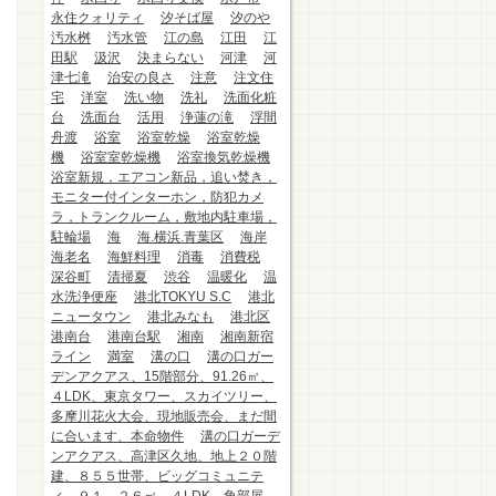
永住クォリティ
汐そば屋
汐のや
汚水桝
汚水管
江の島
江田
江
田駅
汲沢
決まらない
河津
河
津七滝
治安の良さ
注意
注文住
宅
洋室
洗い物
洗礼
洗面化粧
台
洗面台
活用
浄蓮の滝
浮間
舟渡
浴室
浴室乾燥
浴室乾燥
機
浴室室乾燥機
浴室換気乾燥機
浴室新規，エアコン新品，追い焚き，
モニター付インターホン，防犯カメ
ラ，トランクルーム，敷地内駐車場，
駐輪場
海
海.横浜.青葉区
海岸
海老名
海鮮料理
消毒
消費税
深谷町
清掃夏
渋谷
温暖化
温
水洗浄便座
港北TOKYU S.C
港北
ニュータウン
港北みなも
港北区
港南台
港南台駅
湘南
湘南新宿
ライン
満室
溝の口
溝の口ガー
デンアクアス、15階部分、91.26㎡、
４LDK、東京タワー、スカイツリー、
多摩川花火大会、現地販売会、まだ間
に合います、本命物件
溝の口ガーデ
ンアクアス、高津区久地、地上２０階
建、８５５世帯、ビッグコミュニテ