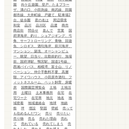
園
向ケ丘遊園、登戸、たまプラー
ザ、溝の口、小田急線、南武線、田園
都市線、大井町線、戸建て、駐車場2
台、徒歩圏
君の名は
周辺環境
和室
品川
品川区
品濃
商売
商店街
問合せ
喜んで
営業
国
府津海岸、釣り、ショアジギング、弓
角、サーフトローリング、青物、回遊
魚、シロギス、酒匂海岸、前川海岸、
マンション、築浅、オーシャンビュ
ー、眺望、日当り、出勤前釣行、漁場
前、国府津駅、鴨宮駅、国道1号線、
西湘バイパス、相模湾、富士山、リノ
ベーション、仲介手数料不要、高層
階、アイワハウス、小田原市酒匂、フ
ィットネスルーム、ペット飼育、床暖
房
国際園芸博覧会
土地
土地活
用
土曜日
土木事務所
在宅
在
宅ワーク
在宅率
地元
地名
地
域密着
地域連絡会
地球
地鎮
祭
坪
埋設
堅固
壁紙
売って
も住めるんだワン
売り
売りたい
売り物
売る
売れた理由
売れ
て
売れている
売れてしまう
売