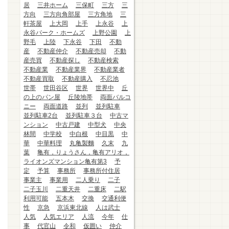
居
三井ホーム
三保町
三方
三
方向
三方向角部屋
三方角地
三
軒茶屋
上大岡
上手
上永谷
上
永谷パーク・ホームズ
上野公園
上
野毛
上陸
下永谷
下田
不動
産
不動産仲介
不動産売却
不動
産売買
不動産探し
不動産検索
不動産業
不動産業界
不動産業者
不動産買取
不動産購入
不忍池
世帯
世田谷区
世界
世界中
丘
の上のパン屋
丘陵地帯
両面バルコ
ニー
両面道路
並列
並列駐車
並列駐車2台
並列駐車３台
中古マ
ンション
中古戸建
中型犬
中央
林間
中学校
中白根
中目黒
中
華
中華料理
丸亀製麵
久末
九
葉
亀有，りょうさん，亀有アリオ，
ライオンズマンション亀有第3
予
定
予算
事務所
事務所付住居
事業主
事業用
二人乗り
二子
二子玉川
二重天井
二重床
二駅
利用可能
五本木
交換
交通利便
性
京急
京浜東北線
人は武士
人気
人気エリア
人流
今年
仕
事
代官山
令和
仮囲い
仲介