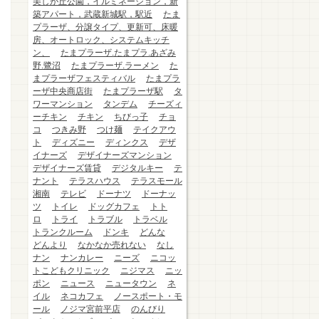
美しが丘公園，イルミネーション，新
築アパート，武蔵新城駅，駅近
たま
プラーザ、分譲タイプ、更新可、床暖
房、オートロック、システムキッチ
ン、
たまプラーザ.たまプラ.あざみ
野.鷺沼
たまプラーザ.ラーメン
た
まプラーザフェスティバル
たまプラ
ーザ中央商店街
たまプラーザ駅
タ
ワーマンション
タンデム
チーズィ
ーチキン
チキン
ちびっ子
チョ
コ
つきみ野
つけ麺
テイクアウ
ト
ディズニー
ディンクス
デザ
イナーズ
デザイナーズマンション
デザイナーズ賃貸
デジタルキー
テ
ナント
テラスハウス
テラスモール
湘南
テレビ
ドーナツ
ドーナッ
ツ
トイレ
ドッグカフェ
トト
ロ
トライ
トラブル
トラベル
トランクルーム
ドンキ
どんな
どんより
なかなか売れない
なし
ナン
ナンカレー
ニーズ
ニコッ
トこどもクリニック
ニジマス
ニッ
ポン
ニュース
ニュータウン
ネ
イル
ネコカフェ
ノースポート・モ
ール
ノジマ宮前平店
のんびり