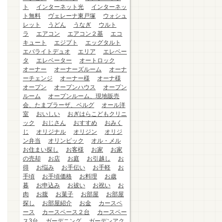
ト
インターネット光
インターネッ
ト無料
ヴェレーナ東戸塚
ウォシュ
レット
うどん
うなぎ
ウルト
ラ
エアコン
エアコン２基
エコ
キュート
エジプト
エッグタルト
エバライトデュオ
エリア
エレベー
タ
エレベーター
オートロック
オーナー
オーナーズルーム
オーナ
ーチェンジ
オーナー様
オーナ様
オープン
オープンハウス
オープン
ルーム
オープンルーム、現地販売
会、たまプラーザ、ベルグ
オール洋
室
おいしい
おぎはらこどもクリニ
ック
おじさん
おすすめ
おみく
じ
オリジナル
オリジン
オリジ
ン弁当
オリンピック
オル・メル
お住まい探し
お客様
お家
お家
の売却
お店
お庭
お引越し
お
得
お悩み
お手伝い
お手軽
お
手頃
お手頃価格
お料理
お歳
暮
お申込み
お祓い
お祝い
お
肉
お腹
お菓子
お部屋
お部屋
探し
お部屋紹介
お金
カースペ
ース
カースペース２台
カースペー
ス3台
ガーデニング
ガーデンアク