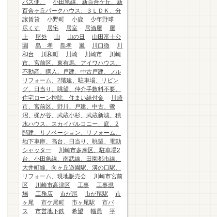
バス便、
小田急線、新百合ケ丘、新
百合ヶ丘パークハウス、３ＬＤＫ、分
譲賃貸
小野町
小鹿
少年野球
尽くす
居宅
居室
居酒屋
屋
上
屋外
山
山の日
山田富士公
園
島 孝
島孝
嵐
川口徹
川
和台
川和町
川崎
川崎市
川崎
市、宮前区、東有馬、アイワハウス、
不動産、購入、戸建、中古戸建、フル
リフォーム、2階建、駐車場、リビン
グ、日当り、眺望、仲介手数料不要、
住宅ローン控除、住まい給付金
川崎
市、宮前区、野川、戸建、中古、鷺
沼、梶が谷、武蔵小杉、武蔵新城、積
水ハウス、スカイバルコニー、庭、2
階建、リノベーション、リフォーム、
地下車庫、高台、日当り、眺望、電動
シャッター
川崎市多摩区、駐車場2
台、小田急線、南武線、田園都市線、
大井町線、向ヶ丘遊園駅、溝の口駅、
リフォーム、現地販売会
川崎市宮前
区
川崎市高津区
工事
工事現
場
工務店
市が尾
市が尾駅
市
ヶ尾
市ケ尾町
市ヶ尾駅
市バ
ス
市営地下鉄
希望
幅員
平