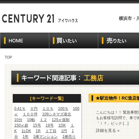
横浜市・
TOP
工務店
★駅近物件！RC造店
[キーワード一覧]
0.41％
０円
１０％
100％
100
こんにちは！！ 緊急事
㎡
１００坪
109シネマズ港北
もお客様宅訪問で、車で
10分
10帖
１２
125㎡規制
「！？」ビック […]
150㎡超
15号
19号
1DK
１
詳細を見る »
K
1LDK
1R
１丁目
1円
1
分
1年
1棟マンション
1棟売り