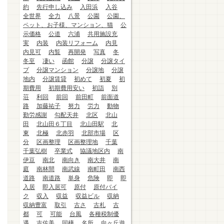
約
先行申し込み
入田浜
入谷
全世界
全力
八景
公園
公園、
ペット、お子様、マンション、猫
公
示価格
公道
六浦
共用施設充
実
内装
内装リフォーム
内見
内見可
内覧
再開発
写真
冬
冬至
凄い
函館
分譲
分譲タイ
プ
分譲マンション
分譲地
分譲
地内
分譲賃貸
初めて
初夏
初
期費用
初期費用安い
初詣
別
荘
利回
前回
前田町
前面道
路
加藤祐子
努力
労力
動物
勤労感謝
勾配天井
北区
北山
田
北山田６丁目
北山田駅
北
東
北極
北赤羽
北部市場
区
分
区画整理
区画整理地
千葉
千葉弘樹
卒業式
協議地区内
南
伊豆
南北
南向き
南大井
南
庭
南林間
南武線
南町田
南西
道路
南道路
単身
危険
即
即
入居
即入居可
原付
原付バイ
ク
収入
収益
収益ビル
収納
収納豊富
取引
古さ
古札
古
都
可
可能
台風
各種税制優
遇
吉佐美
同棲
名所
向ヶ丘遊