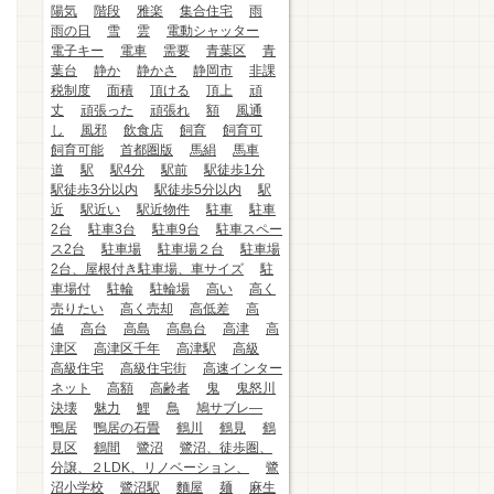
陽気
階段
雅楽
集合住宅
雨
雨の日
雪
雲
電動シャッター
電子キー
電車
需要
青葉区
青
葉台
静か
静かさ
静岡市
非課
税制度
面積
頂ける
頂上
頑
丈
頑張った
頑張れ
額
風通
し
風邪
飲食店
飼育
飼育可
飼育可能
首都圏版
馬絹
馬車
道
駅
駅4分
駅前
駅徒歩1分
駅徒歩3分以内
駅徒歩5分以内
駅
近
駅近い
駅近物件
駐車
駐車
2台
駐車3台
駐車9台
駐車スペー
ス2台
駐車場
駐車場２台
駐車場
2台、屋根付き駐車場、車サイズ
駐
車場付
駐輪
駐輪場
高い
高く
売りたい
高く売却
高低差
高
値
高台
高島
高島台
高津
高
津区
高津区千年
高津駅
高級
高級住宅
高級住宅街
高速インター
ネット
高額
高齢者
鬼
鬼怒川
決壊
魅力
鯉
鳥
鳩サブレ―
鴨居
鴨居の石畳
鶴川
鶴見
鶴
見区
鶴間
鷺沼
鷺沼、徒歩圏、
分譲、２LDK、リノベーション、
鷺
沼小学校
鷺沼駅
麵屋
麺
麻生