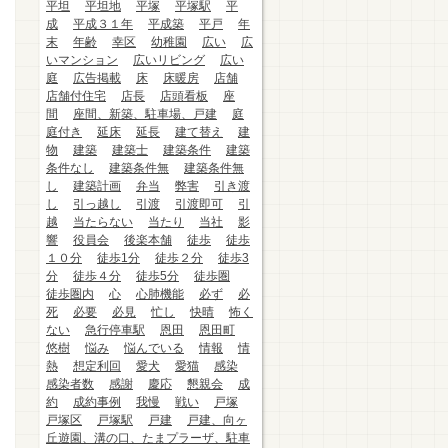
平坦
平坦地
平塚
平塚駅
平
成
平成３１年
平成築
平戸
年
末
年齢
幸区
幼稚園
広い
広
いマンション
広いリビング
広い
庭
広告掲載
床
床暖房
店舗
店舗付住宅
店長
店頭看板
座
間
座間、新築、駐車場、戸建
庭
庭付き
延床
延長
建て替え
建
物
建築
建築士
建築条件
建築
条件なし
建築条件無
建築条件無
し
建築計画
弁当
弊害
引き渡
し
引っ越し
引渡
引渡即可
引
越
当たらない
当たり
当社
影
響
役員会
後楽本舗
徒歩
徒歩
１０分
徒歩1分
徒歩２分
徒歩3
分
徒歩４分
徒歩5分
徒歩圏
徒歩圏内
心
心肺機能
必ず
必
死
必要
必見
忙し
快晴
怖く
ない
急行停車駅
恩田
恩田町
悠樹
悩み
悩んでいる
情報
情
熱
想定利回
愛犬
愛猫
感染
感染者数
感謝
慶応
懇親会
成
約
成約事例
我慢
戦い
戸塚
戸塚区
戸塚駅
戸建
戸建、向ヶ
丘遊園、溝の口、たまプラーザ、駐車