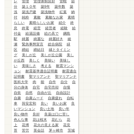
レ
管理
管理体制良好
管轄
節
分
築１０年
築9年
築年数
築
浅
築浅戸建
築浅物件
紅葉
納
付
純粋
素敵
素敵なお家
素晴
らしい
素晴らしいお家
紹介
終
息
終電
経営
経営者
経験
給
付金
給湯設備
絵の具で
綱島
駅
綺麗
綺麗な
綺麗好き
綾
瀬
緊急事態宣言
総合病院
緑
区
締結
締結日
縁とタイミン
グ
美しが丘
美しが丘公園
美し
が丘西
美しく
美味い
美味し
い
美味しさ
考える
耐震マンシ
ョン
耐震基準適合証明書
耐震適合
証明書
聖マリアンナ
聖マリアンナ
医科大学
肉
能
自作
自分
自
分の身体
自宅
自宅売却
自慢
自炊
自然
自由が丘
自由設計
自粛
自粛ムード
自粛疲れ
自転
車
與安宏和
良い
良いお家
良
いマンション
良い土地
良い年
良い物件
良好
良薬は口に苦し
色んな事
花は桜木
花むら
花
上
花博
花火の見える家
花見
苔
苦労
英会話
茅ヶ崎市
茨城