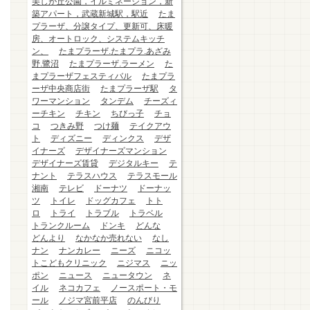
美しが丘公園，イルミネーション，新
築アパート，武蔵新城駅，駅近
たま
プラーザ、分譲タイプ、更新可、床暖
房、オートロック、システムキッチ
ン、
たまプラーザ.たまプラ.あざみ
野.鷺沼
たまプラーザ.ラーメン
た
まプラーザフェスティバル
たまプラ
ーザ中央商店街
たまプラーザ駅
タ
ワーマンション
タンデム
チーズィ
ーチキン
チキン
ちびっ子
チョ
コ
つきみ野
つけ麺
テイクアウ
ト
ディズニー
ディンクス
デザ
イナーズ
デザイナーズマンション
デザイナーズ賃貸
デジタルキー
テ
ナント
テラスハウス
テラスモール
湘南
テレビ
ドーナツ
ドーナッ
ツ
トイレ
ドッグカフェ
トト
ロ
トライ
トラブル
トラベル
トランクルーム
ドンキ
どんな
どんより
なかなか売れない
なし
ナン
ナンカレー
ニーズ
ニコッ
トこどもクリニック
ニジマス
ニッ
ポン
ニュース
ニュータウン
ネ
イル
ネコカフェ
ノースポート・モ
ール
ノジマ宮前平店
のんびり