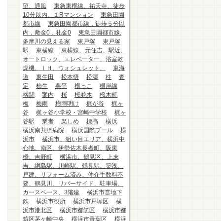
望、通風
東急東横線、祐天寺、徒歩
10分以内、１Rマンション
東急田園
都市線
東急田園都市線，徒歩５分以
内，敷金0，礼金0
東急田園都市線.
多摩川の見える家
東戸塚
東戸塚
駅
東横線
東横線、元住吉、駅近、
オートロック、エレベーター、浴室乾
燥機、ＩＨ、ウォシュレット、
東海
道
東生田
松本悟
松濤
柱
査
定
柿生
栗平
根っこ
根岸線
格闘
案内
桜
桜並木
桜木町
梅
梅雨
梅雨明け
梶が谷
梶ヶ
谷
梶ヶ谷小学校・宮崎中学校
梶ヶ
谷駅
業者
楽しめ
標高
横浜
横浜南共済病院
横浜国際プール
横
浜市
横浜市、狙い目エリア、横浜中
心地、南区、伊勢佐木長者町、阪東
橋、吉野町
横浜市、鶴見区、上末
吉、綱島駅、川崎駅、鶴見駅、築浅、
戸建、リフォーム済み、仲介手数料不
要、鶴見川、リバーサイド、駐車場、
カースペース、3階建
横浜市営地下
鉄
横浜市役所
横浜市戸塚区
横
浜市港北区
横浜市都筑区
横浜市都
筑区茅ヶ崎中央
横浜市青葉区
横浜