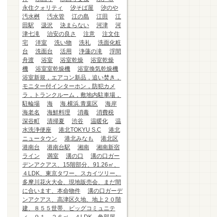
永住クォリティ
汐そば屋
汐のや
汚水桝
汚水管
江の島
江田
江
田駅
汲沢
決まらない
河津
河
津七滝
治安の良さ
注意
注文住
宅
洋室
洗い物
洗礼
洗面化粧
台
洗面台
活用
浄蓮の滝
浮間
舟渡
浴室
浴室乾燥
浴室乾燥
機
浴室室乾燥機
浴室換気乾燥機
浴室新規，エアコン新品，追い焚き，
モニター付インターホン，防犯カメ
ラ，トランクルーム，敷地内駐車場，
駐輪場
海
海.横浜.青葉区
海岸
海老名
海鮮料理
消毒
消費税
深谷町
清掃夏
渋谷
温暖化
温
水洗浄便座
港北TOKYU S.C
港北
ニュータウン
港北みなも
港北区
港南台
港南台駅
湘南
湘南新宿
ライン
満室
溝の口
溝の口ガー
デンアクアス、15階部分、91.26㎡、
４LDK、東京タワー、スカイツリー、
多摩川花火大会、現地販売会、まだ間
に合います、本命物件
溝の口ガーデ
ンアクアス、高津区久地、地上２０階
建、８５５世帯、ビッグコミュニテ