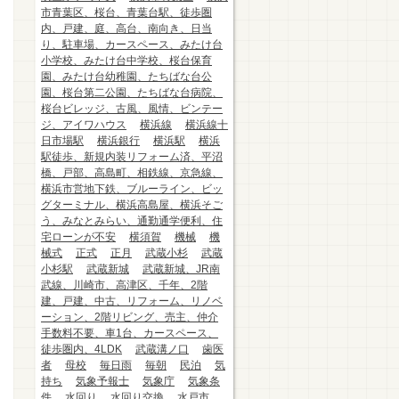
市青葉区、桜台、青葉台駅、徒歩圏
内、戸建、庭、高台、南向き、日当
り、駐車場、カースペース、みたけ台
小学校、みたけ台中学校、桜台保育
園、みたけ台幼稚園、たちばな台公
園、桜台第二公園、たちばな台病院、
桜台ビレッジ、古風、風情、ビンテー
ジ、アイワハウス
横浜線
横浜線十
日市場駅
横浜銀行
横浜駅
横浜
駅徒歩、新規内装リフォーム済、平沼
橋、戸部、高島町、相鉄線、京急線、
横浜市営地下鉄、ブルーライン、ビッ
グターミナル、横浜高島屋、横浜そご
う、みなとみらい、通勤通学便利、住
宅ローンが不安
横須賀
機械
機
械式
正式
正月
武蔵小杉
武蔵
小杉駅
武蔵新城
武蔵新城、JR南
武線、川崎市、高津区、千年、2階
建、戸建、中古、リフォーム、リノベ
ーション、2階リビング、売主、仲介
手数料不要、車1台、カースペース、
徒歩圏内、4LDK
武蔵溝ノ口
歯医
者
母校
毎日雨
毎朝
民泊
気
持ち
気象予報士
気象庁
気象条
件
水回り
水回り交換
水戸市