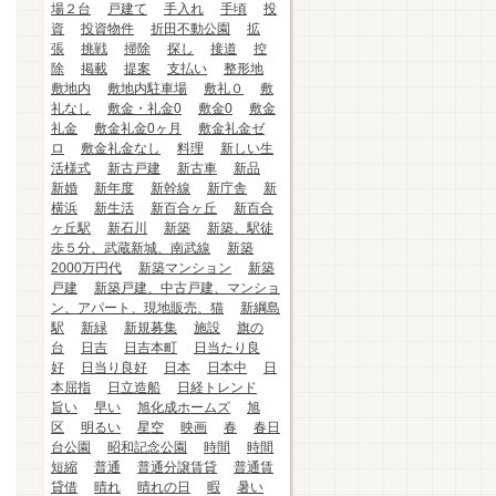
場２台
戸建て
手入れ
手頃
投
資
投資物件
折田不動公園
拡
張
挑戦
掃除
探し
接道
控
除
掲載
提案
支払い
整形地
敷地内
敷地内駐車場
敷礼０
敷
礼なし
敷金・礼金0
敷金0
敷金
礼金
敷金礼金0ヶ月
敷金礼金ゼ
ロ
敷金礼金なし
料理
新しい生
活様式
新古戸建
新古車
新品
新婚
新年度
新幹線
新庁舎
新
横浜
新生活
新百合ヶ丘
新百合
ヶ丘駅
新石川
新築
新築、駅徒
歩５分、武蔵新城、南武線
新築
2000万円代
新築マンション
新築
戸建
新築戸建、中古戸建、マンショ
ン、アパート、現地販売、猫
新綱島
駅
新緑
新規募集
施設
旗の
台
日吉
日吉本町
日当たり良
好
日当り良好
日本
日本中
日
本屈指
日立造船
日経トレンド
旨い
早い
旭化成ホームズ
旭
区
明るい
星空
映画
春
春日
台公園
昭和記念公園
時間
時間
短縮
普通
普通分譲賃貸
普通賃
貸借
晴れ
晴れの日
暇
暑い