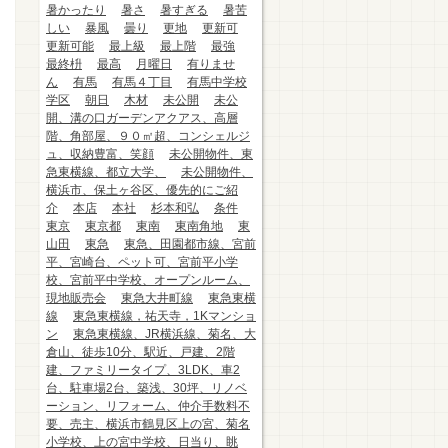
暑かったり
暑さ
暑すぎる
暑苦
しい
暴風
曇り
更地
更新可
更新可能
最上級
最上階
最強
最終枡
最高
月曜日
有りませ
ん
有馬
有馬４丁目
有馬中学校
学区
朝日
木材
未公開
未公
開、溝の口ガーデンアクアス、高層
階、角部屋、９０㎡超、コンシェルジ
ュ、収納豊富、笑顔
未公開物件、東
急東横線、都立大学、
未公開物件、
横浜市、保土ヶ谷区、優先的にご紹
介
本店
本社
杉本和弘
条件
東京
東京都
東南
東南角地
東
山田
東急
東急、田園都市線、宮前
平、宮崎台、ペット可、宮前平小学
校、宮前平中学校、オープンルーム、
現地販売会
東急大井町線
東急東横
線
東急東横線，祐天寺，1Kマンショ
ン
東急東横線、JR横浜線、菊名、大
倉山、徒歩10分、駅近、戸建、2階
建、ファミリータイプ、3LDK、車2
台、駐車場2台、築浅、30坪、リノベ
ーション、リフォーム、仲介手数料不
要、売主、横浜市鶴見区上の宮、菊名
小学校、上の宮中学校、日当り、眺