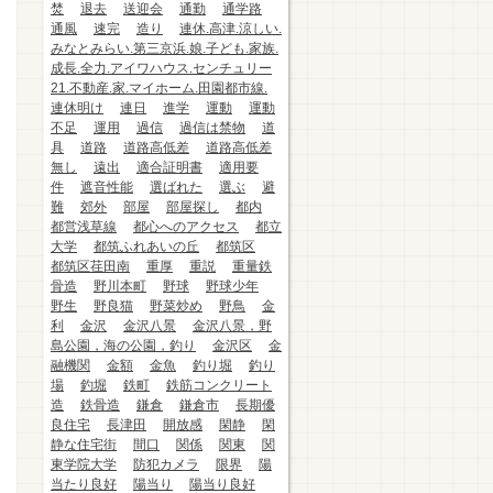
焚
退去
送迎会
通勤
通学路
通風
速完
造り
連休.高津.涼しい.
みなとみらい.第三京浜.娘.子ども.家族.
成長.全力.アイワハウス.センチュリー
21.不動産.家.マイホーム.田園都市線.
連休明け
連日
進学
運動
運動
不足
運用
過信
過信は禁物
道
具
道路
道路高低差
道路高低差
無し
遠出
適合証明書
適用要
件
遮音性能
選ばれた
選ぶ
避
難
郊外
部屋
部屋探し
都内
都営浅草線
都心へのアクセス
都立
大学
都筑ふれあいの丘
都筑区
都筑区荏田南
重厚
重説
重量鉄
骨造
野川本町
野球
野球少年
野生
野良猫
野菜炒め
野鳥
金
利
金沢
金沢八景
金沢八景，野
島公園，海の公園，釣り
金沢区
金
融機関
金額
金魚
釣り堀
釣り
場
釣堀
鉄町
鉄筋コンクリート
造
鉄骨造
鎌倉
鎌倉市
長期優
良住宅
長津田
開放感
閑静
閑
静な住宅街
間口
関係
関東
関
東学院大学
防犯カメラ
限界
陽
当たり良好
陽当り
陽当り良好