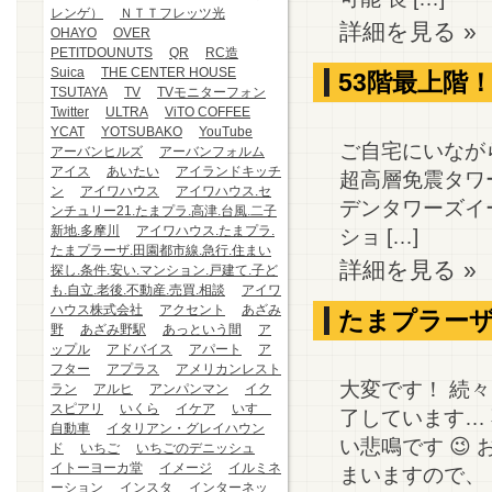
レンゲ）
ＮＴＴフレッツ光
詳細を見る »
OHAYO
OVER
PETITDOUNUTS
QR
RC造
Suica
THE CENTER HOUSE
53階最上階
TSUTAYA
TV
TVモニターフォン
Twitter
ULTRA
ViTO COFFEE
YCAT
YOTSUBAKO
YouTube
ご自宅にいなが
アーバンヒルズ
アーバンフォルム
アイス
あいたい
アイランドキッチ
超高層免震タワ
ン
アイワハウス
アイワハウス.セ
デンタワーズイ
ンチュリー21.たまプラ.高津.台風.二子
新地.多摩川
アイワハウス.たまプラ.
ショ […]
たまプラーザ.田園都市線.急行.住まい
詳細を見る »
探し.条件.安い.マンション.戸建て.子ど
も.自立.老後.不動産.売買.相談
アイワ
ハウス株式会社
アクセント
あざみ
たまプラーザ
野
あざみ野駅
あっという間
ア
ップル
アドバイス
アパート
ア
フター
アプラス
アメリカンレスト
大変です！ 続々
ラン
アルヒ
アンパンマン
イク
スピアリ
いくら
イケア
いすゞ
了しています…
自動車
イタリアン・グレイハウン
い悲鳴です 
ド
いちご
いちごのデニッシュ
イトーヨーカ堂
イメージ
イルミネ
まいますので、 お
ーション
インスタ
インターネッ