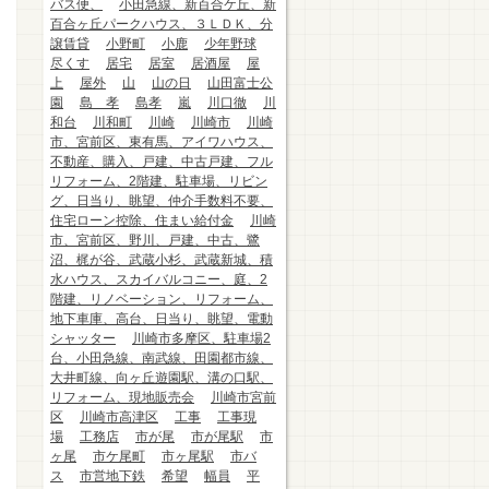
バス便、
小田急線、新百合ケ丘、新
百合ヶ丘パークハウス、３ＬＤＫ、分
譲賃貸
小野町
小鹿
少年野球
尽くす
居宅
居室
居酒屋
屋
上
屋外
山
山の日
山田富士公
園
島 孝
島孝
嵐
川口徹
川
和台
川和町
川崎
川崎市
川崎
市、宮前区、東有馬、アイワハウス、
不動産、購入、戸建、中古戸建、フル
リフォーム、2階建、駐車場、リビン
グ、日当り、眺望、仲介手数料不要、
住宅ローン控除、住まい給付金
川崎
市、宮前区、野川、戸建、中古、鷺
沼、梶が谷、武蔵小杉、武蔵新城、積
水ハウス、スカイバルコニー、庭、2
階建、リノベーション、リフォーム、
地下車庫、高台、日当り、眺望、電動
シャッター
川崎市多摩区、駐車場2
台、小田急線、南武線、田園都市線、
大井町線、向ヶ丘遊園駅、溝の口駅、
リフォーム、現地販売会
川崎市宮前
区
川崎市高津区
工事
工事現
場
工務店
市が尾
市が尾駅
市
ヶ尾
市ケ尾町
市ヶ尾駅
市バ
ス
市営地下鉄
希望
幅員
平