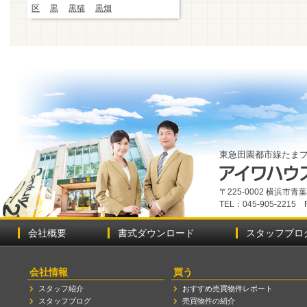
区
黒
黒猫
黒畑
東急田園都市線たま
〒225-0002 横浜市
TEL：045-905-2215 
会社概要
書式ダウンロード
スタッフブロ
会社情報
買う
スタッフ紹介
おすすめ売買物件レポート
スタッフブログ
売買物件の紹介