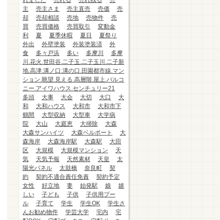
れました
売れる
売れ残る
売
主
売主さま
売主直売
売価
売
却
売却相談
売地
売物件
売
買
売買価格
売買取引
変動金
利
夏
夏季休暇
夏日
夏祭り
外出
外壁塗装
外装塗装済
外
食
多々戸浜
多い
多摩川
多摩
川.花火.世田谷.二子玉.二子玉川.二子新
地.高津.溝ノ口.溝の口.田園都市線.マン
ション.眺望.見える.高層階.屋上.バルコ
ニー.アイワハウス.センチュリー21
多頭
大事
大会
大切
大口
大
和
大和ハウス
大和市
大和市下
鶴間
大型収納
大型車
大学病
院
大山
大庭恵
大掃除
大森
大森サンハイツ
大森ベルポート
大
森海岸
大森海岸駅
大森駅
大田
区
大規模
大規模マンション
天
気
天気予報
天然素材
天皇
太
陽光パネル
太鼓橋
奈良町
契
約
契約不適合責任免責
契約予定
女性
好立地
妻
始発駅
娘
嬉
しい
子ども
子供
子供用プー
ル
子育て
学生
学生OK
学生さ
んお勧め物件
学芸大学
宅内
宅