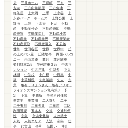
居
三井ホーム
三保町
三方
三
方向
三方向角部屋
三方角地
三
軒茶屋
上大岡
上手
上永谷
上
永谷パーク・ホームズ
上野公園
上
野毛
上陸
下永谷
下田
不動
産
不動産仲介
不動産売却
不動
産売買
不動産探し
不動産検索
不動産業
不動産業界
不動産業者
不動産買取
不動産購入
不忍池
世帯
世田谷区
世界
世界中
丘
の上のパン屋
丘陵地帯
両面バルコ
ニー
両面道路
並列
並列駐車
並列駐車2台
並列駐車３台
中古マ
ンション
中古戸建
中型犬
中央
林間
中学校
中白根
中目黒
中
華
中華料理
丸亀製麵
久末
九
葉
亀有，りょうさん，亀有アリオ，
ライオンズマンション亀有第3
予
定
予算
事務所
事務所付住居
事業主
事業用
二人乗り
二子
二子玉川
二重天井
二重床
二駅
利用可能
五本木
交換
交通利便
性
京急
京浜東北線
人は武士
人気
人気エリア
人流
今年
仕
事
代官山
令和
仮囲い
仲介