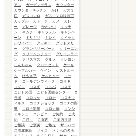
アス
ガーデンテラス
カウンター
カウンターキッチン
かけ
ガス３
口
ガスコンロ
ガスコンロ設置可
カップル
カトージ
カメ
カレ
ー
ガレージ
かわいい
キッチ
ン
キムチ
キャラメル
キャンペ
ーン
ギリギリ
キレイ
クイック
ルワイパー
クッキー
グッドスリ
ー
グランベリーパーク
クリーニン
グ
クリームシチュー
グリーンライ
ン
クリスマス
グルメ
クレヨン
しんちゃん
クローゼット
ケーキ
ケーブルカー
ケイン
ゲストルー
ム
けやき平
ケルヒャー
コー
ド
ゴールデンウィーク
コサギ
コジマ
コスギ
コスパ
コスモ
こどもの国
こども医療センター
コ
ラボ
コロッケ
コロナ
コロナウ
ィルス
コロナショック
コロナの影
響
コロナ影響
コロナ禍
コンシ
ェルジュ
コンビニ
ご契約
ご成
約
ご時世
ご案内
ご案内可能
ご相談
ご褒美
ご馳走
ザ・ハウ
ス港北綱島
サイズ
さくらの名所