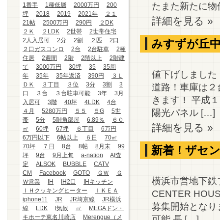
たまた新たに物件
1番手
1種低層
2000万円
200
坪
2018
2019
2021年
２１
詳細を見る »
21帖
2500万円
290円
２DK
２Ｋ
２LDK
2世帯
2世帯住宅
2人入居可
2分
2割
２匹
2口
みすずが丘
２口ガスコンロ
2台
2台駐車
2種
住居
2週間
2階
2階以上
2階建
て
3000万円
30坪
35
35周
値下げしました！
年
35年
35年返済
390円
３Ｌ
ＤＫ
３丁目
３位
3分
3割
3
道路！車庫は２
口
３台
３台駐車可能
3年
3月
きます！ 平成
入居可
3階
40坪
4LDK
4台
陽光パネル […]
４月
5280万円
５５
５G
5世
帯
5分
5階角部屋
6.89％
６０
詳細を見る »
㎡
60坪
67坪
６丁目
6万円
6万円以下
6帖以上
６日
70㎡
70坪
７日
8台
8帖
8月末
99
新着！ザセン
坪
9台
9月上旬
a-nation
AI査
定
ALSOK
BUBBLE
CATV
CM
Facebook
GOTO
ＧＷ
Ｇ
横浜市営地下鉄
Ｗ営業
IH
IH2口
IHキッチン
ＩＨクッキングヒーター
ＩＫＥＡ
CENTER HO
iphone11
JR
JR埼京線
JR横浜
募集開始となり
線
LDK
l気候
㎡
MEGAドン・
キホーテ東名川崎店
Merengue（メ
可能 長 […]