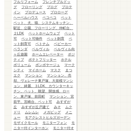
フルリフォーム
フレンチブルドッ
グ
フローリング
ブログ
プロテ
イン
プロデュース
プロローグ
ヘーベルハウス
ペコペコ
ペット
ペット、犬、猫、システムキッチン、
駅近、公園、フローリング、仲町台、
２LDK
ペットホームウェブ
ペット
可
ペット可物件
ペット飼育
ペ
ット飼育可
ベトナム
ベビーカー
ベランダ
ベルヴィル
ベルヴィル向
ヶ丘遊園
ホームエレベーター
ポジ
ティブ
ポテトフリッター
ホテル
ボリューム
ボンボヤージュ
マーク
シティ
マイホーム
マスク
まつ
エク
マンション
マンション、売
却、ヴェレーナ東戸塚、大規模マンシ
ョン、綺麗、３LDK、カウンターキッ
チン、ペット、眺望、開放感、ロー
ン、東戸塚、前田町
マンション、宮
前平、宮崎台、ペット可
みすずが
丘
みすずが丘戸建て
みそ
ムク
ドリ
ムレムレ
メガビッグ
メニ
ュー
モアクレストヒルズガーデン
モザイクモール
モニターフォン
モ
ニター付インターホン
モニター付オ