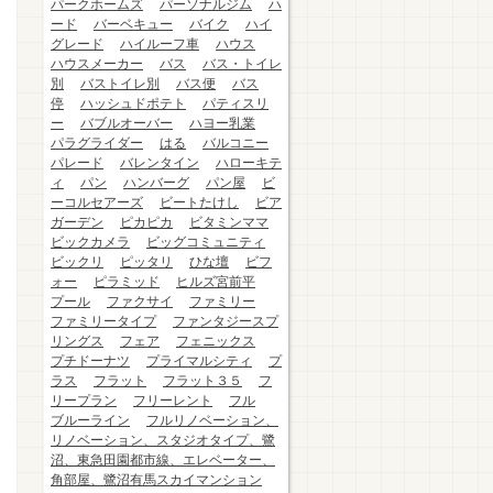
パークホームズ
パーソナルジム
ハ
ード
バーベキュー
バイク
ハイ
グレード
ハイルーフ車
ハウス
ハウスメーカー
バス
バス・トイレ
別
バストイレ別
バス便
バス
停
ハッシュドポテト
パティスリ
ー
バブルオーバー
ハヨー乳業
パラグライダー
はる
バルコニー
パレード
バレンタイン
ハローキテ
ィ
パン
ハンバーグ
パン屋
ビ
ーコルセアーズ
ビートたけし
ビア
ガーデン
ピカピカ
ビタミンママ
ビックカメラ
ビッグコミュニティ
ビックリ
ピッタリ
ひな壇
ビフ
ォー
ピラミッド
ヒルズ宮前平
プール
ファクサイ
ファミリー
ファミリータイプ
ファンタジースプ
リングス
フェア
フェニックス
プチドーナツ
プライマルシティ
プ
ラス
フラット
フラット３５
フ
リープラン
フリーレント
フル
ブルーライン
フルリノベーション、
リノベーション、スタジオタイプ、鷺
沼、東急田園都市線、エレベーター、
角部屋、鷺沼有馬スカイマンション