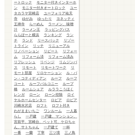
ートロック
モニター付きインターホ
ン
モニター付きオートロック
ユー
タカラヤ宮崎店
ユーフォリア祐天
寺
ゆがみ
ゆったり
ヨネッティ
王禅寺
らーめん
ラーメン、味噌
汁
ラーメン王
ラッピングバス
ららぽーと横浜
ランキング
ラン
チ
ランド
リースバック
リゾー
トライン
リッチ
リニューアル
リノベーション
リピート
リフォー
ム
リフォーム済
リフォーム済み
リフレッシュ
リベンジ
リムジンバ
ス
リモート
リモートワーク
リ
モート部屋
リロケーション
ル・パ
ン・コティディアン
ルーフ
ルーフ
コート
ルーフバルコニー
ループ
橋
ルームシェア
ルララこうほく
レンガ
ローン
ローン控除
ロイ
ヤルホームセンター
ロピア
ロピア
川崎水沢店
ロフト
ロフト付き
わがままいちご
ワンルーム
一人暮
らし
一戸建
一戸建、マンション、
宮前平、宮崎台、ペット可、ケロちゃ
ん、サトちゃん
一戸建て
一杯
一番
一蘭
丁寧
三ツ境
三ノ鳥