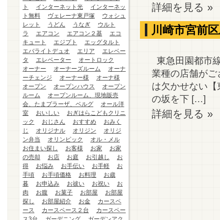
詳細を見る »
ト
インターネット光
インターネッ
ト無料
ヴェレーナ東戸塚
ウォシュ
レット
うどん
うなぎ
ウルト
川崎市宮前区
ラ
エアコン
エアコン２基
エコ
キュート
エジプト
エッグタルト
エバライトデュオ
エリア
エレベー
東急田園都市線
タ
エレベーター
オートロック
オーナー
オーナーズルーム
オーナ
業種の店舗がご
ーチェンジ
オーナー様
オーナ様
は欠かせない【
オープン
オープンハウス
オープン
ルーム
オープンルーム、現地販売
の坂を下 […]
会、たまプラーザ、ベルグ
オール洋
詳細を見る »
室
おいしい
おぎはらこどもクリニ
ック
おじさん
おすすめ
おみく
じ
オリジナル
オリジン
オリジ
ン弁当
オリンピック
オル・メル
お住まい探し
お客様
お家
お家
の売却
お店
お庭
お引越し
お
得
お悩み
お手伝い
お手軽
お
手頃
お手頃価格
お料理
お歳
暮
お申込み
お祓い
お祝い
お
肉
お腹
お菓子
お部屋
お部屋
探し
お部屋紹介
お金
カースペ
ース
カースペース２台
カースペー
ス3台
ガーデニング
ガーデンアク