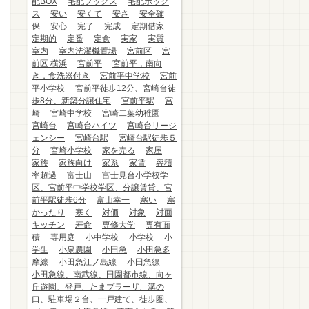
配BOX
宅配ブックス
宅配ボック
ス
安い
安くて
安さ
安全確
保
安心
完了
完成
定期借家
定期的
定番
定食
実家
実質
室内
室内洗濯機置場
宮前区
宮
前区.横浜
宮前平
宮前平，南向
き，食洗器付き
宮前平中学校
宮前
平小学校
宮前平徒歩12分、宮崎台徒
歩8分、新築分譲住宅
宮前平駅
宮
崎
宮崎中学校
宮崎二葉幼稚園
宮崎台
宮崎台ハイツ
宮崎台リージ
ェンシー
宮崎台駅
宮崎台駅徒歩５
分
宮崎小学校
家を売る
家屋
家族
家族向け
家系
家賃
容積
率超過
富士山
富士見台小学校学
区、宮前平中学校学区、分譲賃貸、宮
前平駅徒歩6分
富山幸一
寒い
寒
かったり
寒く
対価
対象
対面
キッチン
寿命
専修大学
専有面
積
専用庭
小中学校
小学校
小
学生
小泉農園
小田急
小田急多
摩線
小田急江ノ島線
小田急線
小田急線、南武線、田園都市線、向ヶ
丘遊園、登戸、たまプラーザ、溝の
口、駐車場２台、一戸建て、徒歩圏、