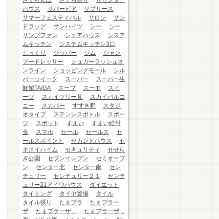
さくらんぼ
さくら祭り
ザセンター
ハウス
サバービア
サブリース
サマーフェスティバル
サロン
サン
ドラッグ
サンハイツ
シー
シー
リングファン
シェアハウス
システ
ムキッチン
システムキッチン3口
じっくり
ジッパー
ジム
シャン
プードレッサー
シュガーラッシュオ
ンライン
ショッピングモール
シル
バーウイーク
スーパー
スーパー生
鮮館TAIGA
スープ
スーモ
スイ
ーツ
スカイツリー見
スカイバルコ
ニー
スカパー
すすき野
スタジ
オタイプ
ステンレスボトル
スポー
ツ
スポット
すまい
すまい給付
金
スマホ
セール
セールス
セ
ールスポイント
セカンドハウス
セ
キスイハイム
セキュリティ
せせら
ぎ公園
セブンイレブン
セミオープ
ン
センター北
センター南
セン
チュリー
センチュリー２１
センチ
ュリー21アイワハウス
ダイエット
タイミング
タイヤ置場
タイル
タイル張り
たまプラ
たまプラー
ザ
たまプラーザ，
たまプラーザ，