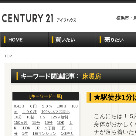
横浜市・
TOP
床暖房
★駅徒歩1分
[キーワード一覧]
0.41％
０円
１０％
100％
100
㎡
１００坪
109シネマズ港北
こんにちは！ 
10分
10帖
１２
125㎡規制
150㎡超
15号
19号
1DK
１
身体がおかしく
K
1LDK
1R
１丁目
1円
1
ナが落ち着いた
分
1年
1棟マンション
1棟売り