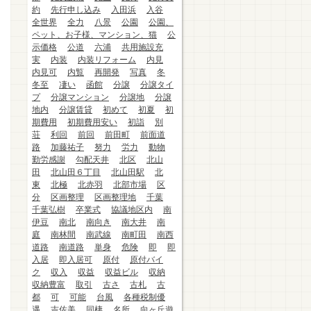
約
先行申し込み
入田浜
入谷
全世界
全力
八景
公園
公園、
ペット、お子様、マンション、猫
公
示価格
公道
六浦
共用施設充
実
内装
内装リフォーム
内見
内見可
内覧
再開発
写真
冬
冬至
凄い
函館
分譲
分譲タイ
プ
分譲マンション
分譲地
分譲
地内
分譲賃貸
初めて
初夏
初
期費用
初期費用安い
初詣
別
荘
利回
前回
前田町
前面道
路
加藤祐子
努力
労力
動物
勤労感謝
勾配天井
北区
北山
田
北山田６丁目
北山田駅
北
東
北極
北赤羽
北部市場
区
分
区画整理
区画整理地
千葉
千葉弘樹
卒業式
協議地区内
南
伊豆
南北
南向き
南大井
南
庭
南林間
南武線
南町田
南西
道路
南道路
単身
危険
即
即
入居
即入居可
原付
原付バイ
ク
収入
収益
収益ビル
収納
収納豊富
取引
古さ
古札
古
都
可
可能
台風
各種税制優
遇
吉佐美
同棲
名所
向ヶ丘遊