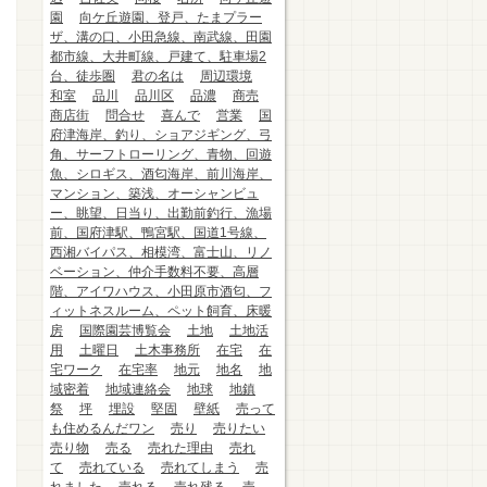
園
向ケ丘遊園、登戸、たまプラー
ザ、溝の口、小田急線、南武線、田園
都市線、大井町線、戸建て、駐車場2
台、徒歩圏
君の名は
周辺環境
和室
品川
品川区
品濃
商売
商店街
問合せ
喜んで
営業
国
府津海岸、釣り、ショアジギング、弓
角、サーフトローリング、青物、回遊
魚、シロギス、酒匂海岸、前川海岸、
マンション、築浅、オーシャンビュ
ー、眺望、日当り、出勤前釣行、漁場
前、国府津駅、鴨宮駅、国道1号線、
西湘バイパス、相模湾、富士山、リノ
ベーション、仲介手数料不要、高層
階、アイワハウス、小田原市酒匂、フ
ィットネスルーム、ペット飼育、床暖
房
国際園芸博覧会
土地
土地活
用
土曜日
土木事務所
在宅
在
宅ワーク
在宅率
地元
地名
地
域密着
地域連絡会
地球
地鎮
祭
坪
埋設
堅固
壁紙
売って
も住めるんだワン
売り
売りたい
売り物
売る
売れた理由
売れ
て
売れている
売れてしまう
売