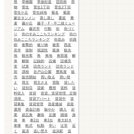
県
草柳園
草薙杉道
荏田南
荷
物
菅生
菅生1丁目
菅生2丁目
菅生ケ丘
菅生緑地
菊名
菊菜
蒙古タンメン
蒸し蒸し
蔓延
蕎
麦
藤が丘
藤子・F・不二雄ミュー
ジアム
藤沢市
行動
街
街づく
り
街のすみここちランキング
街の
住みここちランキング
街並み
街路
樹
衝撃的
被り物
被害
西友
見学
規制
視認性
親身
観光
地
観光客
角
角地
角部屋
解
体
解除
記録的
設備
設備充
実
試算
読売ランド
読売ランド
前
課税
谷戸山公園
豊島屋
販
売
販売開始
買い取る
買い替
え
買主
買主さま
買取
貸した
い
貸別荘
貸家
費用
賃料
賃
料収入
賃貸
賃貸、賃貸管理、定期
清掃、
賃貸アパート
賃貸中
賃
貸募集
賃貸管理
資産価値
資産
運用
資金計画
賑やか
購入
起
業
超広角
趣味
足腰
踊場
身
体
車
車2台
車3台
車大好き
車庫
軟式
転勤
辛い
辻堂
近
く
返済
追い焚き
追浜駅
追