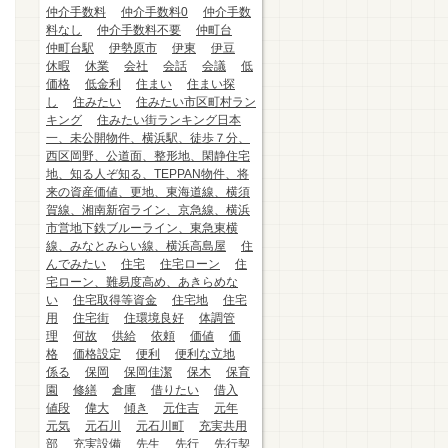
仲介手数料
仲介手数料0
仲介手数
料なし
仲介手数料不要
仲町台
仲町台駅
伊勢原市
伊東
伊豆
休暇
休業
会社
会話
会議
低
価格
低金利
住まい
住まい探
し
住みたい
住みたい市区町村ラン
キング
住みたい街ランキング日本
一、未公開物件、横浜駅、徒歩７分、
西区岡野、公道面、整形地、閑静住宅
地、知る人ぞ知る、TEPPAN物件、将
来の資産価値、更地、東海道線、横須
賀線、湘南新宿ライン、京急線、横浜
市営地下鉄ブルーライン、東急東横
線、みなとみらい線、横浜高島屋
住
んでみたい
住宅
住宅ローン
住
宅ローン、難易度高め、あきらめな
い
住宅取得等資金
住宅地
住宅
用
住宅街
住環境良好
体調管
理
何故
供給
依頼
価値
価
格
価格設定
便利
便利な立地
係る
保岡
保岡佳潔
保木
保育
園
修繕
倉庫
借りたい
借入
値段
偉大
傾き
元住吉
元年
元気
元石川
元石川町
充実共用
部
充実設備
先生
先行
先行契