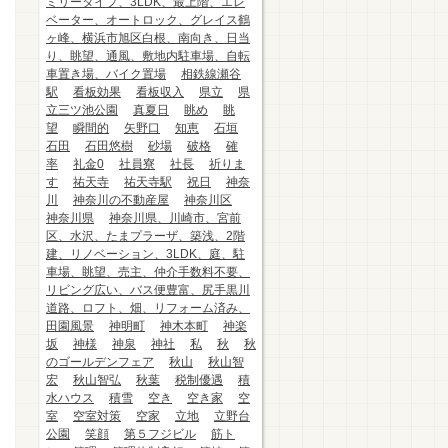
ミリータイプ、3LDK、最上階、エレ
ベーター、オートロック、グレイス鶴
ヶ峰、横浜市旭区白根、南向き、日当
り、眺望、通風、敷地内駐車場、自転
車置き場、バイク置場
相鉄線瀬谷
駅
看板効果
看板収入
県立
県
立三ツ池公園
真夏日
眺め
眺
望
瞬間的
矢野口
知恵
石垣
石田
石田悠樹
砂場
破格
確
率
礼金0
社員寮
社長
祈りま
す
祐天寺
祐天寺駅
祝日
神奈
川
神奈川の不動産屋
神奈川区
神奈川県
神奈川県、川崎市、宮前
区、水沢、たまプラーザ、築浅、2階
建、リノベーション、3LDK、庭、駐
車場、眺望、売主、仲介手数料不要、
リビング広い、バス便豊富、尻手黒川
道路、ロフト、畑、リフォーム済み、
田園風景
神明町
神木本町
神楽
坂
神様
神泉
神社
私
秋
秋
のゴールデンフェア
秋山
秋山智
宏
秋山智弘
秋葉
税制優遇
積
水ハウス
積雪
空き
空き家
空
室
空室対策
空家
立地
立野台
公園
笑顔
第５フジビル
筋ト