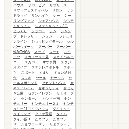
さくらんぼ
さくら祭り
ザセンター
ハウス
サバービア
サブリース
サマーフェスティバル
サロン
サン
ドラッグ
サンハイツ
シー
シー
リングファン
シェアハウス
システ
ムキッチン
システムキッチン3口
じっくり
ジッパー
ジム
シャン
プードレッサー
シュガーラッシュオ
ンライン
ショッピングモール
シル
バーウイーク
スーパー
スーパー生
鮮館TAIGA
スープ
スーモ
スイ
ーツ
スカイツリー見
スカイバルコ
ニー
スカパー
すすき野
スタジ
オタイプ
ステンレスボトル
スポー
ツ
スポット
すまい
すまい給付
金
スマホ
セール
セールス
セ
ールスポイント
セカンドハウス
セ
キスイハイム
セキュリティ
せせら
ぎ公園
セブンイレブン
セミオープ
ン
センター北
センター南
セン
チュリー
センチュリー２１
センチ
ュリー21アイワハウス
ダイエット
タイミング
タイヤ置場
タイル
タイル張り
たまプラ
たまプラー
ザ
たまプラーザ，
たまプラーザ，