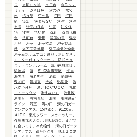
り
水回り交換
水戸市
永住クォ
リティ
汐そば屋
汐のや
汚水
桝
汚水管
江の島
江田
江田
駅
汲沢
決まらない
河津
河津
七滝
治安の良さ
注意
注文住
宅
洋室
洗い物
洗礼
洗面化粧
台
洗面台
活用
浄蓮の滝
浮間
舟渡
浴室
浴室乾燥
浴室乾燥
機
浴室室乾燥機
浴室換気乾燥機
浴室新規，エアコン新品，追い焚き，
モニター付インターホン，防犯カメ
ラ，トランクルーム，敷地内駐車場，
駐輪場
海
海.横浜.青葉区
海岸
海老名
海鮮料理
消毒
消費税
深谷町
清掃夏
渋谷
温暖化
温
水洗浄便座
港北TOKYU S.C
港北
ニュータウン
港北みなも
港北区
港南台
港南台駅
湘南
湘南新宿
ライン
満室
溝の口
溝の口ガー
デンアクアス、15階部分、91.26㎡、
４LDK、東京タワー、スカイツリー、
多摩川花火大会、現地販売会、まだ間
に合います、本命物件
溝の口ガーデ
ンアクアス、高津区久地、地上２０階