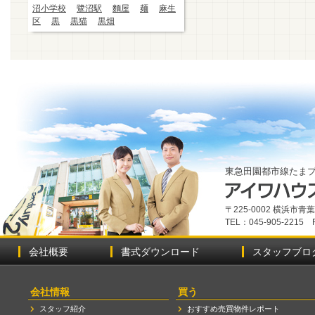
沼小学校
鷺沼駅
麵屋
麺
麻生
区
黒
黒猫
黒畑
東急田園都市線たま
〒225-0002 横浜市
TEL：045-905-2215 
会社概要
書式ダウンロード
スタッフブロ
会社情報
買う
スタッフ紹介
おすすめ売買物件レポート