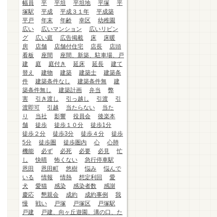
幅員
平
平坦
平坦地
平塚
平
塚駅
平成
平成３１年
平成築
平戸
年末
年齢
幸区
幼稚園
広い
広いマンション
広いリビン
グ
広い庭
広告掲載
床
床暖
房
店舗
店舗付住宅
店長
店頭
看板
座間
座間、新築、駐車場、戸
建
庭
庭付き
延床
延長
建て
替え
建物
建築
建築士
建築条
件
建築条件なし
建築条件無
建
築条件無し
建築計画
弁当
弊
害
引き渡し
引っ越し
引渡
引
渡即可
引越
当たらない
当た
り
当社
影響
役員会
後楽本
舗
徒歩
徒歩１０分
徒歩1分
徒歩２分
徒歩3分
徒歩４分
徒歩
5分
徒歩圏
徒歩圏内
心
心肺
機能
必ず
必死
必要
必見
忙
し
快晴
怖くない
急行停車駅
恩田
恩田町
悠樹
悩み
悩んで
いる
情報
情熱
想定利回
愛
犬
愛猫
感染
感染者数
感謝
慶応
懇親会
成約
成約事例
我
慢
戦い
戸塚
戸塚区
戸塚駅
戸建
戸建、向ヶ丘遊園、溝の口、た