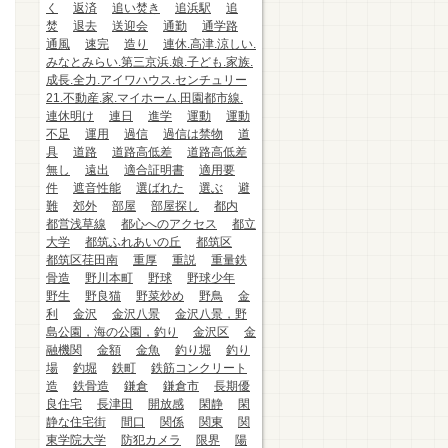
く
返済
追い焚き
追浜駅
追
焚
退去
送迎会
通勤
通学路
通風
速完
造り
連休.高津.涼しい.
みなとみらい.第三京浜.娘.子ども.家族.
成長.全力.アイワハウス.センチュリー
21.不動産.家.マイホーム.田園都市線.
連休明け
連日
進学
運動
運動
不足
運用
過信
過信は禁物
道
具
道路
道路高低差
道路高低差
無し
遠出
適合証明書
適用要
件
遮音性能
選ばれた
選ぶ
避
難
郊外
部屋
部屋探し
都内
都営浅草線
都心へのアクセス
都立
大学
都筑ふれあいの丘
都筑区
都筑区荏田南
重厚
重説
重量鉄
骨造
野川本町
野球
野球少年
野生
野良猫
野菜炒め
野鳥
金
利
金沢
金沢八景
金沢八景，野
島公園，海の公園，釣り
金沢区
金
融機関
金額
金魚
釣り堀
釣り
場
釣堀
鉄町
鉄筋コンクリート
造
鉄骨造
鎌倉
鎌倉市
長期優
良住宅
長津田
開放感
閑静
閑
静な住宅街
間口
関係
関東
関
東学院大学
防犯カメラ
限界
陽