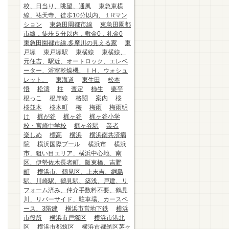
校、日当り、眺望、通風
東急東横
線、祐天寺、徒歩10分以内、１Rマン
ション
東急田園都市線
東急田園都
市線，徒歩５分以内，敷金0，礼金0
東急田園都市線.多摩川の見える家
東
戸塚
東戸塚駅
東横線
東横線、
元住吉、駅近、オートロック、エレベ
ーター、浴室乾燥機、ＩＨ、ウォシュ
レット、
東海道
東生田
松本
悟
松濤
柱
査定
柿生
栗平
根っこ
根岸線
格闘
案内
桜
桜並木
桜木町
梅
梅雨
梅雨明
け
梶が谷
梶ヶ谷
梶ヶ谷小学
校・宮崎中学校
梶ヶ谷駅
業者
楽しめ
標高
横浜
横浜南共済病
院
横浜国際プール
横浜市
横浜
市、狙い目エリア、横浜中心地、南
区、伊勢佐木長者町、阪東橋、吉野
町
横浜市、鶴見区、上末吉、綱島
駅、川崎駅、鶴見駅、築浅、戸建、リ
フォーム済み、仲介手数料不要、鶴見
川、リバーサイド、駐車場、カースペ
ース、3階建
横浜市営地下鉄
横浜
市役所
横浜市戸塚区
横浜市港北
区
横浜市都筑区
横浜市都筑区茅ヶ