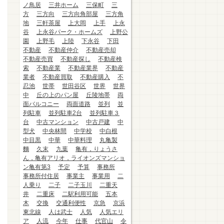
ノ鳥居
三井ホーム
三保町
三
方
三方向
三方向角部屋
三方角
地
三軒茶屋
上大岡
上手
上永
谷
上永谷パーク・ホームズ
上野公
園
上野毛
上陸
下永谷
下田
不動産
不動産仲介
不動産売却
不動産売買
不動産探し
不動産検
索
不動産業
不動産業界
不動産
業者
不動産買取
不動産購入
不
忍池
世帯
世田谷区
世界
世界
中
丘の上のパン屋
丘陵地帯
両
面バルコニー
両面道路
並列
並
列駐車
並列駐車2台
並列駐車３
台
中古マンション
中古戸建
中
型犬
中央林間
中学校
中白根
中目黒
中華
中華料理
丸亀製
麵
久末
九葉
亀有，りょうさ
ん，亀有アリオ，ライオンズマンショ
ン亀有第3
予定
予算
事務所
事務所付住居
事業主
事業用
二
人乗り
二子
二子玉川
二重天
井
二重床
二駅利用可能
五本
木
交換
交通利便性
京急
京浜
東北線
人は武士
人気
人気エリ
ア
人流
今年
仕事
代官山
令