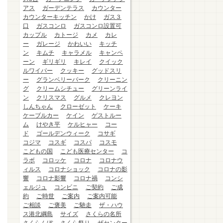
アス
ガーデンテラス
カウンター
カウンターキッチン
かけ
ガス３
口
ガスコンロ
ガスコンロ設置可
カップル
カトージ
カメ
カレ
ー
ガレージ
かわいい
キッチ
ン
キムチ
キャラメル
キャンペ
ーン
ギリギリ
キレイ
クイック
ルワイパー
クッキー
グッドスリ
ー
グランベリーパーク
クリーニン
グ
クリームシチュー
グリーンライ
ン
クリスマス
グルメ
クレヨン
しんちゃん
クローゼット
ケーキ
ケーブルカー
ケイン
ゲストルー
ム
けやき平
ケルヒャー
コー
ド
ゴールデンウィーク
コサギ
コジマ
コスギ
コスパ
コスモ
こどもの国
こども医療センター
コ
ラボ
コロッケ
コロナ
コロナウ
ィルス
コロナショック
コロナの影
響
コロナ影響
コロナ禍
コンシ
ェルジュ
コンビニ
ご契約
ご成
約
ご時世
ご案内
ご案内可能
ご相談
ご褒美
ご馳走
ザ・ハウ
ス港北綱島
サイズ
さくらの名所