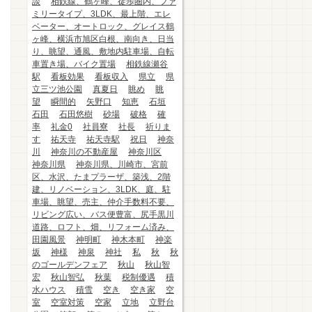
談
相鉄線、鶴ヶ峰、徒歩圏内、ファ
ミリータイプ、3LDK、最上階、エレ
ベーター、オートロック、グレイス鶴
ヶ峰、横浜市旭区白根、南向き、日当
り、眺望、通風、敷地内駐車場、自転
車置き場、バイク置場
相鉄線瀬谷
駅
看板効果
看板収入
県立
県
立三ツ池公園
真夏日
眺め
眺
望
瞬間的
矢野口
知恵
石垣
石田
石田悠樹
砂場
破格
確
率
礼金0
社員寮
社長
祈りま
す
祐天寺
祐天寺駅
祝日
神奈
川
神奈川の不動産屋
神奈川区
神奈川県
神奈川県、川崎市、宮前
区、水沢、たまプラーザ、築浅、2階
建、リノベーション、3LDK、庭、駐
車場、眺望、売主、仲介手数料不要、
リビング広い、バス便豊富、尻手黒川
道路、ロフト、畑、リフォーム済み、
田園風景
神明町
神木本町
神楽
坂
神様
神泉
神社
私
秋
秋
のゴールデンフェア
秋山
秋山智
宏
秋山智弘
秋葉
税制優遇
積
水ハウス
積雪
空き
空き家
空
室
空室対策
空家
立地
立野台