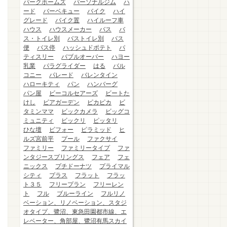
パークホームズ
パーソナルジム
ハ
ード
バーベキュー
バイク
ハイ
グレード
バイク置
ハイルーフ車
ハウス
ハウスメーカー
バス
バ
ス・トイレ別
バストイレ別
バス
便
バス停
ハッシュドポテト
パ
ティスリー
バブルオーバー
ハヨー
乳業
パラグライダー
はる
バル
コニー
パレード
バレンタイン
ハローキティ
パン
ハンバーグ
パン屋
ビーコルセアーズ
ビートた
けし
ビアガーデン
ピカピカ
ビ
タミンママ
ビックカメラ
ビッグコ
ミュニティ
ビックリ
ピッタリ
ひな壇
ビフォー
ピラミッド
ヒ
ルズ宮前平
プール
ファクサイ
ファミリー
ファミリータイプ
ファ
ンタジースプリングス
フェア
フェ
ニックス
プチドーナツ
プライマル
シティ
プラス
フラット
フラッ
ト３５
フリープラン
フリーレン
ト
フル
ブルーライン
フルリノ
ベーション、リノベーション、スタジ
オタイプ、鷺沼、東急田園都市線、エ
レベーター、角部屋、鷺沼有馬スカイ