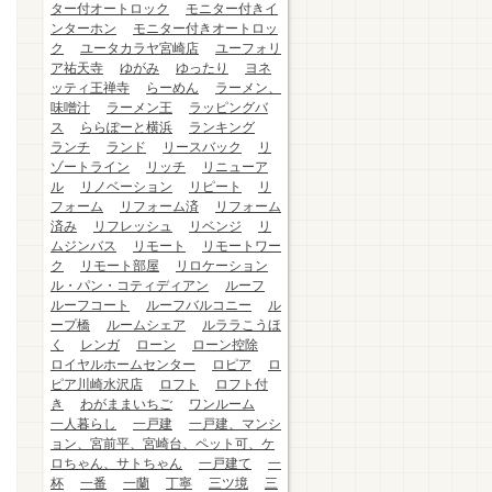
ター付オートロック
モニター付きイ
ンターホン
モニター付きオートロッ
ク
ユータカラヤ宮崎店
ユーフォリ
ア祐天寺
ゆがみ
ゆったり
ヨネ
ッティ王禅寺
らーめん
ラーメン、
味噌汁
ラーメン王
ラッピングバ
ス
ららぽーと横浜
ランキング
ランチ
ランド
リースバック
リ
ゾートライン
リッチ
リニューア
ル
リノベーション
リピート
リ
フォーム
リフォーム済
リフォーム
済み
リフレッシュ
リベンジ
リ
ムジンバス
リモート
リモートワー
ク
リモート部屋
リロケーション
ル・パン・コティディアン
ルーフ
ルーフコート
ルーフバルコニー
ル
ープ橋
ルームシェア
ルララこうほ
く
レンガ
ローン
ローン控除
ロイヤルホームセンター
ロピア
ロ
ピア川崎水沢店
ロフト
ロフト付
き
わがままいちご
ワンルーム
一人暮らし
一戸建
一戸建、マンシ
ョン、宮前平、宮崎台、ペット可、ケ
ロちゃん、サトちゃん
一戸建て
一
杯
一番
一蘭
丁寧
三ツ境
三