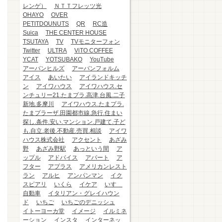
レンゲ）
ＮＴＴフレッツ光
OHAYO
OVER
PETITDOUNUTS
QR
RC造
Suica
THE CENTER HOUSE
TSUTAYA
TV
TVモニターフォン
Twitter
ULTRA
ViTO COFFEE
YCAT
YOTSUBAKO
YouTube
アーバンヒルズ
アーバンフォルム
アイス
あいたい
アイランドキッチ
ン
アイワハウス
アイワハウス.セ
ンチュリー21.たまプラ.高津.台風.二子
新地.多摩川
アイワハウス.たまプラ.
たまプラーザ.田園都市線.急行.住まい
探し.条件.安い.マンション.戸建て.子ど
も.自立.老後.不動産.売買.相談
アイワ
ハウス株式会社
アクセント
あざみ
野
あざみ野駅
あっという間
ア
ップル
アドバイス
アパート
ア
フター
アプラス
アメリカンレスト
ラン
アルヒ
アンパンマン
イク
スピアリ
いくら
イケア
いすゞ
自動車
イタリアン・グレイハウン
ド
いちご
いちごのデニッシュ
イトーヨーカ堂
イメージ
イルミネ
ーション
インスタ
インターネッ