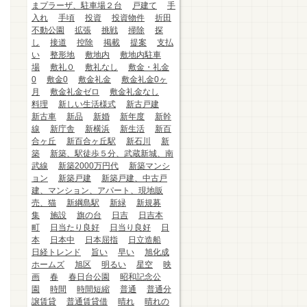
まプラーザ、駐車場２台
戸建て
手
入れ
手頃
投資
投資物件
折田
不動公園
拡張
挑戦
掃除
探
し
接道
控除
掲載
提案
支払
い
整形地
敷地内
敷地内駐車
場
敷礼０
敷礼なし
敷金・礼金
0
敷金0
敷金礼金
敷金礼金0ヶ
月
敷金礼金ゼロ
敷金礼金なし
料理
新しい生活様式
新古戸建
新古車
新品
新婚
新年度
新幹
線
新庁舎
新横浜
新生活
新百
合ヶ丘
新百合ヶ丘駅
新石川
新
築
新築、駅徒歩５分、武蔵新城、南
武線
新築2000万円代
新築マンシ
ョン
新築戸建
新築戸建、中古戸
建、マンション、アパート、現地販
売、猫
新綱島駅
新緑
新規募
集
施設
旗の台
日吉
日吉本
町
日当たり良好
日当り良好
日
本
日本中
日本屈指
日立造船
日経トレンド
旨い
早い
旭化成
ホームズ
旭区
明るい
星空
映
画
春
春日台公園
昭和記念公
園
時間
時間短縮
普通
普通分
譲賃貸
普通賃貸借
晴れ
晴れの