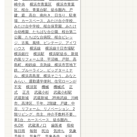
崎中央
横浜市青葉区
横浜市青葉
区、桜台、青葉台駅、徒歩圏内、戸
建、庭、高台、南向き、日当り、駐車
場、カースペース、みたけ台小学校、
みたけ台中学校、桜台保育園、みたけ
台幼稚園、たちばな台公園、桜台第二
公園、たちばな台病院、桜台ビレッ
ジ、古風、風情、ビンテージ、アイワ
ハウス
横浜線
横浜線十日市場駅
横浜銀行
横浜駅
横浜駅徒歩、新規
内装リフォーム済、平沼橋、戸部、高
島町、相鉄線、京急線、横浜市営地下
鉄、ブルーライン、ビッグターミナ
ル、横浜高島屋、横浜そごう、みなと
みらい、通勤通学便利、住宅ローンが
不安
横須賀
機械
機械式
正
式
正月
武蔵小杉
武蔵小杉駅
武蔵新城
武蔵新城、JR南武線、川崎
市、高津区、千年、2階建、戸建、中
古、リフォーム、リノベーション、2
階リビング、売主、仲介手数料不要、
車1台、カースペース、徒歩圏内、
4LDK
武蔵溝ノ口
歯医者
母校
毎日雨
毎朝
民泊
気持ち
気象
予報士
気象庁
気象条件
水回