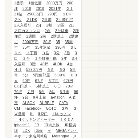
1番手
1種低層
2000万円
200
坪
2018
2019
2021年
２１
21帖
2500万円
290円
２DK
２Ｋ
２LDK
2世帯
2世帯住宅
2人入居可
2分
2割
２匹
2口
２口ガスコンロ
2台
2台駐車
2種
住居
2週間
2階
2階以上
2階建
て
3000万円
30坪
35
35周
年
35年
35年返済
390円
３Ｌ
ＤＫ
３丁目
３位
3分
3割
3
口
３台
３台駐車可能
3年
3月
入居可
3階
40坪
4LDK
4台
４月
5280万円
５５
５G
5世
帯
5分
5階角部屋
6.89％
６０
㎡
60坪
67坪
６丁目
6万円
6万円以下
6帖以上
６日
70㎡
70坪
７日
8台
8帖
8月末
99
坪
9台
9月上旬
a-nation
AI査
定
ALSOK
BUBBLE
CATV
CM
Facebook
GOTO
ＧＷ
Ｇ
Ｗ営業
IH
IH2口
IHキッチン
ＩＨクッキングヒーター
ＩＫＥＡ
iphone11
JR
JR埼京線
JR横浜
線
LDK
l気候
㎡
MEGAドン・
キホーテ東名川崎店
Merengue（メ