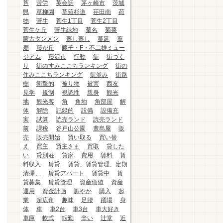
苔
苦労
英会話
茅ヶ崎市
茨城
県
草柳園
草薙杉道
荏田南
荷
物
菅生
菅生1丁目
菅生2丁目
菅生ケ丘
菅生緑地
菊名
菊菜
蒙古タンメン
蒸し蒸し
蔓延
蕎
麦
藤が丘
藤子・F・不二雄ミュー
ジアム
藤沢市
行動
街
街づく
り
街のすみここちランキング
街の
住みここちランキング
街並み
街路
樹
衝撃的
被り物
被害
西友
見学
規制
視認性
親身
観光
地
観光客
角
角地
角部屋
解
体
解除
記録的
設備
設備充
実
試算
読売ランド
読売ランド
前
課税
谷戸山公園
豊島屋
販
売
販売開始
買い取る
買い替
え
買主
買主さま
買取
貸した
い
貸別荘
貸家
費用
賃料
賃
料収入
賃貸
賃貸、賃貸管理、定期
清掃、
賃貸アパート
賃貸中
賃
貸募集
賃貸管理
資産価値
資産
運用
資金計画
賑やか
購入
起
業
超広角
趣味
足腰
踊場
身
体
車
車2台
車3台
車大好き
車庫
軟式
転勤
辛い
辻堂
近