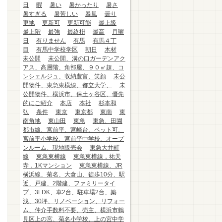
日
暇
暑い
暑かったり
暑さ
暑すぎる
暑苦しい
暴風
曇り
更地
更新可
更新可能
最上級
最上階
最強
最終枡
最高
月曜
日
有りません
有馬
有馬４丁
目
有馬中学校学区
朝日
木材
未公開
未公開、溝の口ガーデンアク
アス、高層階、角部屋、９０㎡超、コ
ンシェルジュ、収納豊富、笑顔
未公
開物件、東急東横線、都立大学、
未
公開物件、横浜市、保土ヶ谷区、優先
的にご紹介
本店
本社
杉本和
弘
条件
東京
東京都
東南
東
南角地
東山田
東急
東急、田園
都市線、宮前平、宮崎台、ペット可、
宮前平小学校、宮前平中学校、オープ
ンルーム、現地販売会
東急大井町
線
東急東横線
東急東横線，祐天
寺，1Kマンション
東急東横線、JR
横浜線、菊名、大倉山、徒歩10分、駅
近、戸建、2階建、ファミリータイ
プ、3LDK、車2台、駐車場2台、築
浅、30坪、リノベーション、リフォー
ム、仲介手数料不要、売主、横浜市鶴
見区上の宮、菊名小学校、上の宮中学