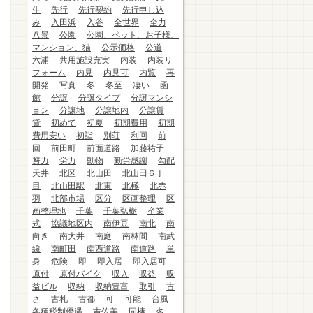
生
先行
先行契約
先行申し込
み
入田浜
入谷
全世界
全力
八景
公園
公園、ペット、お子様、
マンション、猫
公示価格
公道
六浦
共用施設充実
内装
内装リ
フォーム
内見
内見可
内覧
再
開発
写真
冬
冬至
凄い
函
館
分譲
分譲タイプ
分譲マンシ
ョン
分譲地
分譲地内
分譲賃
貸
初めて
初夏
初期費用
初期
費用安い
初詣
別荘
利回
前
回
前田町
前面道路
加藤祐子
努力
労力
動物
勤労感謝
勾配
天井
北区
北山田
北山田６丁
目
北山田駅
北東
北極
北赤
羽
北部市場
区分
区画整理
区
画整理地
千葉
千葉弘樹
卒業
式
協議地区内
南伊豆
南北
南
向き
南大井
南庭
南林間
南武
線
南町田
南西道路
南道路
単
身
危険
即
即入居
即入居可
原付
原付バイク
収入
収益
収
益ビル
収納
収納豊富
取引
古
さ
古札
古都
可
可能
台風
各種税制優遇
吉佐美
同棲
名