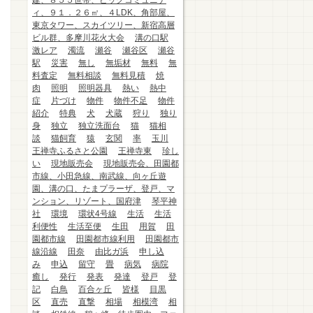
建、８５５世帯、ビッグコミュニテ
ィ、９１．２６㎡、４LDK、角部屋、
東京タワー、スカイツリー、新宿高層
ビル群、多摩川花火大会
溝の口駅
激レア
濁流
瀬谷
瀬谷区
瀬谷
駅
災害
無し
無垢材
無料
無
料査定
無料相談
無料見積
焼
肉
照明
照明器具
熱い
熱中
症
片づけ
物件
物件不足
物件
紹介
特典
犬
犬蔵
狩り
独り
身
独立
独立洗面台
猫
猫相
談
猫飼育
猿
玄関
率
玉川
王禅寺ふるさと公園
王禅寺東
珍し
い
現地販売会
現地販売会、田園都
市線、小田急線、南武線、向ヶ丘遊
園、溝の口、たまプラーザ、登戸、マ
ンション、リゾート、国府津
琴平神
社
環境
環状4号線
生活
生活
利便性
生活至便
生田
用賀
田
園都市線
田園都市線利用
田園都市
線沿線
田奈
由比ガ浜
申し込
み
申込
留守
畳
病気
病院
癒し
発行
発表
発達
登戸
登
記
白鳥
百合ヶ丘
皆様
目黒
区
直売
直撃
相場
相模湾
相