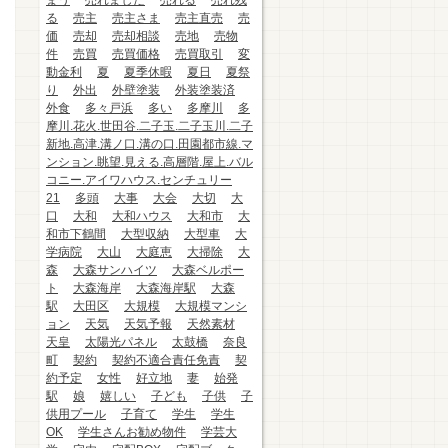
まう
売れました
売れる
売れ残
る
売主
売主さま
売主直売
売
価
売却
売却相談
売地
売物
件
売買
売買価格
売買取引
変
動金利
夏
夏季休暇
夏日
夏祭
り
外出
外壁塗装
外装塗装済
外食
多々戸浜
多い
多摩川
多
摩川.花火.世田谷.二子玉.二子玉川.二子
新地.高津.溝ノ口.溝の口.田園都市線.マ
ンション.眺望.見える.高層階.屋上.バル
コニー.アイワハウス.センチュリー
21
多頭
大事
大会
大切
大
口
大和
大和ハウス
大和市
大
和市下鶴間
大型収納
大型車
大
学病院
大山
大庭恵
大掃除
大
森
大森サンハイツ
大森ベルポー
ト
大森海岸
大森海岸駅
大森
駅
大田区
大規模
大規模マンシ
ョン
天気
天気予報
天然素材
天皇
太陽光パネル
太鼓橋
奈良
町
契約
契約不適合責任免責
契
約予定
女性
好立地
妻
始発
駅
娘
嬉しい
子ども
子供
子
供用プール
子育て
学生
学生
OK
学生さんお勧め物件
学芸大