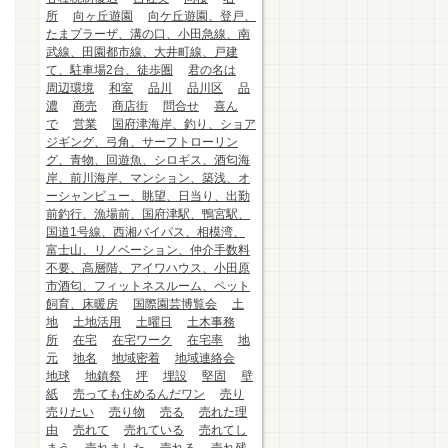
所
向ヶ丘遊園
向ケ丘遊園、登戸、
たまプラーザ、溝の口、小田急線、南
武線、田園都市線、大井町線、戸建
て、駐車場2台、徒歩圏
君の名は
周辺環境
和室
品川
品川区
品
濃
商売
商店街
問合せ
喜ん
で
営業
国府津海岸、釣り、ショア
ジギング、弓角、サーフトローリン
グ、青物、回遊魚、シロギス、酒匂海
岸、前川海岸、マンション、築浅、オ
ーシャンビュー、眺望、日当り、出勤
前釣行、漁場前、国府津駅、鴨宮駅、
国道1号線、西湘バイパス、相模湾、
富士山、リノベーション、仲介手数料
不要、高層階、アイワハウス、小田原
市酒匂、フィットネスルーム、ペット
飼育、床暖房
国際園芸博覧会
土
地
土地活用
土曜日
土木事務
所
在宅
在宅ワーク
在宅率
地
元
地名
地域密着
地域連絡会
地球
地鎮祭
坪
埋設
堅固
壁
紙
売っても住めるんだワン
売り
売りたい
売り物
売る
売れた理
由
売れて
売れている
売れてし