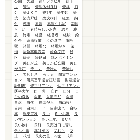
公園
笑顔
第５フジビル
筋ト
レ
管理
管理体制良好
管轄
節
分
築１０年
築9年
築年数
築
浅
築浅戸建
築浅物件
紅葉
納
付
純粋
素敵
素敵なお家
素晴
らしい
素晴らしいお家
紹介
終
息
終電
経営
経営者
経験
給
付金
給湯設備
絵の具で
綱島
駅
綺麗
綺麗な
綺麗好き
綾
瀬
緊急事態宣言
総合病院
緑
区
締結
締結日
縁とタイミン
グ
美しが丘
美しが丘公園
美し
が丘西
美しく
美味い
美味し
い
美味しさ
考える
耐震マンシ
ョン
耐震基準適合証明書
耐震適合
証明書
聖マリアンナ
聖マリアンナ
医科大学
肉
能
自作
自分
自
分の身体
自宅
自宅売却
自慢
自炊
自然
自由が丘
自由設計
自粛
自粛ムード
自粛疲れ
自転
車
與安宏和
良い
良いお家
良
いマンション
良い土地
良い年
良い物件
良好
良薬は口に苦し
色んな事
花は桜木
花むら
花
上
花博
花火の見える家
花見