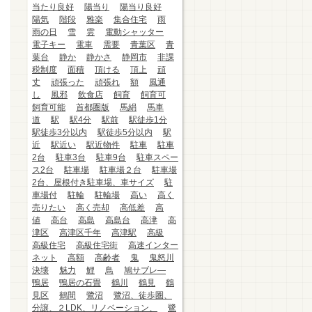
当たり良好
陽当り
陽当り良好
陽気
階段
雅楽
集合住宅
雨
雨の日
雪
雲
電動シャッター
電子キー
電車
需要
青葉区
青
葉台
静か
静かさ
静岡市
非課
税制度
面積
頂ける
頂上
頑
丈
頑張った
頑張れ
額
風通
し
風邪
飲食店
飼育
飼育可
飼育可能
首都圏版
馬絹
馬車
道
駅
駅4分
駅前
駅徒歩1分
駅徒歩3分以内
駅徒歩5分以内
駅
近
駅近い
駅近物件
駐車
駐車
2台
駐車3台
駐車9台
駐車スペー
ス2台
駐車場
駐車場２台
駐車場
2台、屋根付き駐車場、車サイズ
駐
車場付
駐輪
駐輪場
高い
高く
売りたい
高く売却
高低差
高
値
高台
高島
高島台
高津
高
津区
高津区千年
高津駅
高級
高級住宅
高級住宅街
高速インター
ネット
高額
高齢者
鬼
鬼怒川
決壊
魅力
鯉
鳥
鳩サブレ―
鴨居
鴨居の石畳
鶴川
鶴見
鶴
見区
鶴間
鷺沼
鷺沼、徒歩圏、
分譲、２LDK、リノベーション、
鷺