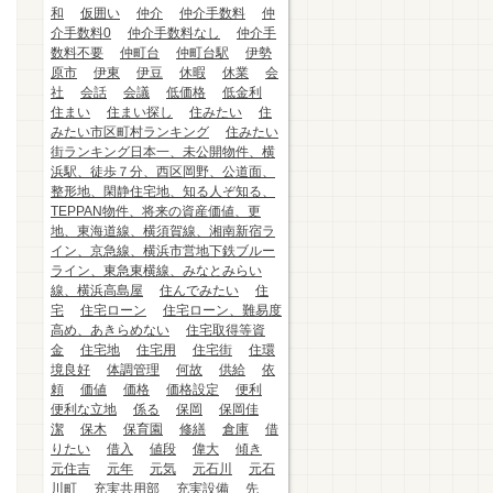
和
仮囲い
仲介
仲介手数料
仲
介手数料0
仲介手数料なし
仲介手
数料不要
仲町台
仲町台駅
伊勢
原市
伊東
伊豆
休暇
休業
会
社
会話
会議
低価格
低金利
住まい
住まい探し
住みたい
住
みたい市区町村ランキング
住みたい
街ランキング日本一、未公開物件、横
浜駅、徒歩７分、西区岡野、公道面、
整形地、閑静住宅地、知る人ぞ知る、
TEPPAN物件、将来の資産価値、更
地、東海道線、横須賀線、湘南新宿ラ
イン、京急線、横浜市営地下鉄ブルー
ライン、東急東横線、みなとみらい
線、横浜高島屋
住んでみたい
住
宅
住宅ローン
住宅ローン、難易度
高め、あきらめない
住宅取得等資
金
住宅地
住宅用
住宅街
住環
境良好
体調管理
何故
供給
依
頼
価値
価格
価格設定
便利
便利な立地
係る
保岡
保岡佳
潔
保木
保育園
修繕
倉庫
借
りたい
借入
値段
偉大
傾き
元住吉
元年
元気
元石川
元石
川町
充実共用部
充実設備
先