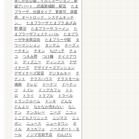
美しが丘公園，イルミネーション，新
築アパート，武蔵新城駅，駅近
たま
プラーザ、分譲タイプ、更新可、床暖
房、オートロック、システムキッチ
ン、
たまプラーザ.たまプラ.あざみ
野.鷺沼
たまプラーザ.ラーメン
た
まプラーザフェスティバル
たまプラ
ーザ中央商店街
たまプラーザ駅
タ
ワーマンション
タンデム
チーズィ
ーチキン
チキン
ちびっ子
チョ
コ
つきみ野
つけ麺
テイクアウ
ト
ディズニー
ディンクス
デザ
イナーズ
デザイナーズマンション
デザイナーズ賃貸
デジタルキー
テ
ナント
テラスハウス
テラスモール
湘南
テレビ
ドーナツ
ドーナッ
ツ
トイレ
ドッグカフェ
トト
ロ
トライ
トラブル
トラベル
トランクルーム
ドンキ
どんな
どんより
なかなか売れない
なし
ナン
ナンカレー
ニーズ
ニコッ
トこどもクリニック
ニジマス
ニッ
ポン
ニュース
ニュータウン
ネ
イル
ネコカフェ
ノースポート・モ
ール
ノジマ宮前平店
のんびり