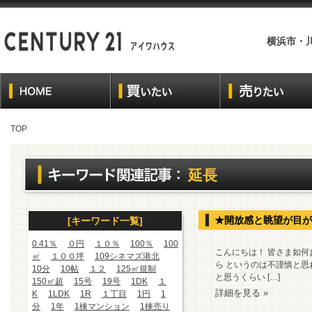
横浜市・
TOP
延長
★開放感と眺望が目が
[キーワード一覧]
0.41％
０円
１０％
100％
100
こんにちは！ 皆さま如
㎡
１００坪
109シネマズ港北
ら というのは不謹慎と
10分
10帖
１２
125㎡規制
と思うくらい […]
150㎡超
15号
19号
1DK
１
詳細を見る »
K
1LDK
1R
１丁目
1円
1
分
1年
1棟マンション
1棟売り