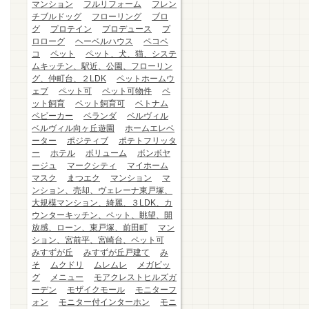
マンション
フルリフォーム
フレン
チブルドッグ
フローリング
ブロ
グ
プロテイン
プロデュース
プ
ロローグ
ヘーベルハウス
ペコペ
コ
ペット
ペット、犬、猫、システ
ムキッチン、駅近、公園、フローリン
グ、仲町台、２LDK
ペットホームウ
ェブ
ペット可
ペット可物件
ペ
ット飼育
ペット飼育可
ベトナム
ベビーカー
ベランダ
ベルヴィル
ベルヴィル向ヶ丘遊園
ホームエレベ
ーター
ポジティブ
ポテトフリッタ
ー
ホテル
ボリューム
ボンボヤ
ージュ
マークシティ
マイホーム
マスク
まつエク
マンション
マ
ンション、売却、ヴェレーナ東戸塚、
大規模マンション、綺麗、３LDK、カ
ウンターキッチン、ペット、眺望、開
放感、ローン、東戸塚、前田町
マン
ション、宮前平、宮崎台、ペット可
みすずが丘
みすずが丘戸建て
み
そ
ムクドリ
ムレムレ
メガビッ
グ
メニュー
モアクレストヒルズガ
ーデン
モザイクモール
モニターフ
ォン
モニター付インターホン
モニ