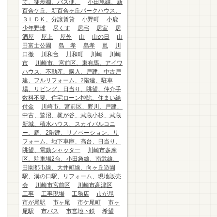
て、徒歩圏、バス便、
小田急線、新
百合ケ丘、新百合ヶ丘パークハウス、
３ＬＤＫ、分譲賃貸
小野町
小鹿
少年野球
尽くす
居宅
居室
居
酒屋
屋上
屋外
山
山の日
山
田富士公園
島 孝
島孝
嵐
川
口徹
川和台
川和町
川崎
川崎
市
川崎市、宮前区、東有馬、アイワ
ハウス、不動産、購入、戸建、中古戸
建、フルリフォーム、2階建、駐車
場、リビング、日当り、眺望、仲介手
数料不要、住宅ローン控除、住まい給
付金
川崎市、宮前区、野川、戸建、
中古、鷺沼、梶が谷、武蔵小杉、武蔵
新城、積水ハウス、スカイバルコニ
ー、庭、2階建、リノベーション、リ
フォーム、地下車庫、高台、日当り、
眺望、電動シャッター
川崎市多摩
区、駐車場2台、小田急線、南武線、
田園都市線、大井町線、向ヶ丘遊園
駅、溝の口駅、リフォーム、現地販売
会
川崎市宮前区
川崎市高津区
工事
工事現場
工務店
市が尾
市が尾駅
市ヶ尾
市ケ尾町
市ヶ
尾駅
市バス
市営地下鉄
希望