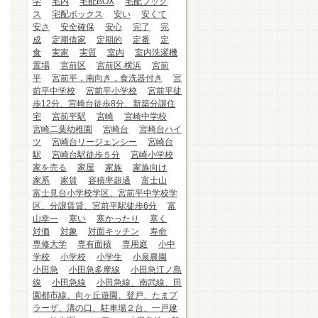
学
宅内
宅配BOX
宅配ブック
ス
宅配ボックス
安い
安くて
安さ
安全確保
安心
完了
完
成
定期借家
定期的
定番
定
食
実家
実質
室内
室内洗濯機
置場
宮前区
宮前区.横浜
宮前
平
宮前平，南向き，食洗器付き
宮
前平中学校
宮前平小学校
宮前平徒
歩12分、宮崎台徒歩8分、新築分譲住
宅
宮前平駅
宮崎
宮崎中学校
宮崎二葉幼稚園
宮崎台
宮崎台ハイ
ツ
宮崎台リージェンシー
宮崎台
駅
宮崎台駅徒歩５分
宮崎小学校
家を売る
家屋
家族
家族向け
家系
家賃
容積率超過
富士山
富士見台小学校学区、宮前平中学校学
区、分譲賃貸、宮前平駅徒歩6分
富
山幸一
寒い
寒かったり
寒く
対価
対象
対面キッチン
寿命
専修大学
専有面積
専用庭
小中
学校
小学校
小学生
小泉農園
小田急
小田急多摩線
小田急江ノ島
線
小田急線
小田急線、南武線、田
園都市線、向ヶ丘遊園、登戸、たまプ
ラーザ、溝の口、駐車場２台、一戸建