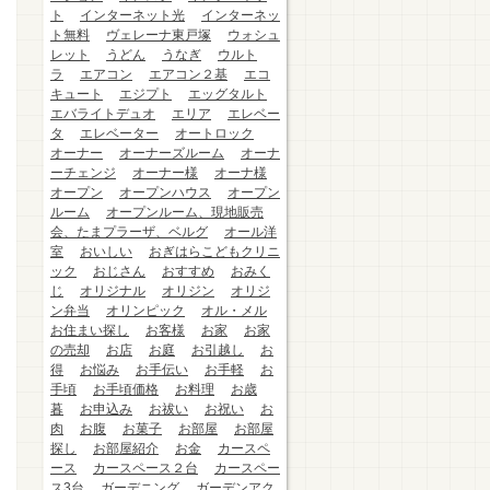
ト
インターネット光
インターネッ
ト無料
ヴェレーナ東戸塚
ウォシュ
レット
うどん
うなぎ
ウルト
ラ
エアコン
エアコン２基
エコ
キュート
エジプト
エッグタルト
エバライトデュオ
エリア
エレベー
タ
エレベーター
オートロック
オーナー
オーナーズルーム
オーナ
ーチェンジ
オーナー様
オーナ様
オープン
オープンハウス
オープン
ルーム
オープンルーム、現地販売
会、たまプラーザ、ベルグ
オール洋
室
おいしい
おぎはらこどもクリニ
ック
おじさん
おすすめ
おみく
じ
オリジナル
オリジン
オリジ
ン弁当
オリンピック
オル・メル
お住まい探し
お客様
お家
お家
の売却
お店
お庭
お引越し
お
得
お悩み
お手伝い
お手軽
お
手頃
お手頃価格
お料理
お歳
暮
お申込み
お祓い
お祝い
お
肉
お腹
お菓子
お部屋
お部屋
探し
お部屋紹介
お金
カースペ
ース
カースペース２台
カースペー
ス3台
ガーデニング
ガーデンアク