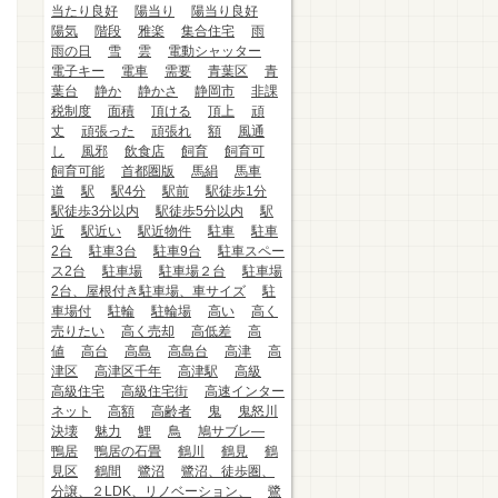
当たり良好
陽当り
陽当り良好
陽気
階段
雅楽
集合住宅
雨
雨の日
雪
雲
電動シャッター
電子キー
電車
需要
青葉区
青
葉台
静か
静かさ
静岡市
非課
税制度
面積
頂ける
頂上
頑
丈
頑張った
頑張れ
額
風通
し
風邪
飲食店
飼育
飼育可
飼育可能
首都圏版
馬絹
馬車
道
駅
駅4分
駅前
駅徒歩1分
駅徒歩3分以内
駅徒歩5分以内
駅
近
駅近い
駅近物件
駐車
駐車
2台
駐車3台
駐車9台
駐車スペー
ス2台
駐車場
駐車場２台
駐車場
2台、屋根付き駐車場、車サイズ
駐
車場付
駐輪
駐輪場
高い
高く
売りたい
高く売却
高低差
高
値
高台
高島
高島台
高津
高
津区
高津区千年
高津駅
高級
高級住宅
高級住宅街
高速インター
ネット
高額
高齢者
鬼
鬼怒川
決壊
魅力
鯉
鳥
鳩サブレ―
鴨居
鴨居の石畳
鶴川
鶴見
鶴
見区
鶴間
鷺沼
鷺沼、徒歩圏、
分譲、２LDK、リノベーション、
鷺