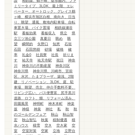
談
相鉄線、鶴ヶ峰、徒歩圏内、ファ
ミリータイプ、3LDK、最上階、エレ
ベーター、オートロック、グレイス鶴
ヶ峰、横浜市旭区白根、南向き、日当
り、眺望、通風、敷地内駐車場、自転
車置き場、バイク置場
相鉄線瀬谷
駅
看板効果
看板収入
県立
県
立三ツ池公園
真夏日
眺め
眺
望
瞬間的
矢野口
知恵
石垣
石田
石田悠樹
砂場
破格
確
率
礼金0
社員寮
社長
祈りま
す
祐天寺
祐天寺駅
祝日
神奈
川
神奈川の不動産屋
神奈川区
神奈川県
神奈川県、川崎市、宮前
区、水沢、たまプラーザ、築浅、2階
建、リノベーション、3LDK、庭、駐
車場、眺望、売主、仲介手数料不要、
リビング広い、バス便豊富、尻手黒川
道路、ロフト、畑、リフォーム済み、
田園風景
神明町
神木本町
神楽
坂
神様
神泉
神社
私
秋
秋
のゴールデンフェア
秋山
秋山智
宏
秋山智弘
秋葉
税制優遇
積
水ハウス
積雪
空き
空き家
空
室
空室対策
空家
立地
立野台