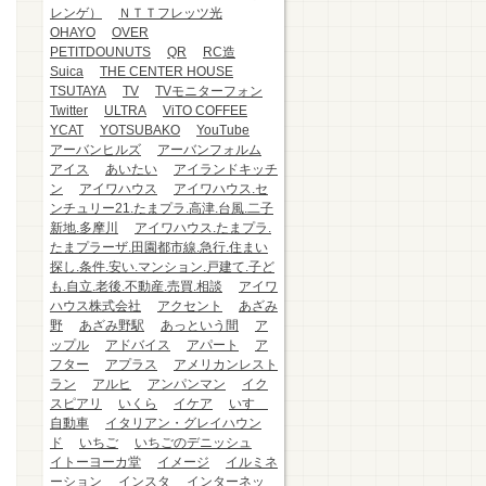
レンゲ）
ＮＴＴフレッツ光
OHAYO
OVER
PETITDOUNUTS
QR
RC造
Suica
THE CENTER HOUSE
TSUTAYA
TV
TVモニターフォン
Twitter
ULTRA
ViTO COFFEE
YCAT
YOTSUBAKO
YouTube
アーバンヒルズ
アーバンフォルム
アイス
あいたい
アイランドキッチ
ン
アイワハウス
アイワハウス.セ
ンチュリー21.たまプラ.高津.台風.二子
新地.多摩川
アイワハウス.たまプラ.
たまプラーザ.田園都市線.急行.住まい
探し.条件.安い.マンション.戸建て.子ど
も.自立.老後.不動産.売買.相談
アイワ
ハウス株式会社
アクセント
あざみ
野
あざみ野駅
あっという間
ア
ップル
アドバイス
アパート
ア
フター
アプラス
アメリカンレスト
ラン
アルヒ
アンパンマン
イク
スピアリ
いくら
イケア
いすゞ
自動車
イタリアン・グレイハウン
ド
いちご
いちごのデニッシュ
イトーヨーカ堂
イメージ
イルミネ
ーション
インスタ
インターネッ