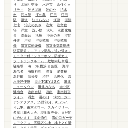
り
水回り交換
水戸市
永住クォ
リティ
汐そば屋
汐のや
汚水
桝
汚水管
江の島
江田
江田
駅
汲沢
決まらない
河津
河津
七滝
治安の良さ
注意
注文住
宅
洋室
洗い物
洗礼
洗面化粧
台
洗面台
活用
浄蓮の滝
浮間
舟渡
浴室
浴室乾燥
浴室乾燥
機
浴室室乾燥機
浴室換気乾燥機
浴室新規，エアコン新品，追い焚き，
モニター付インターホン，防犯カメ
ラ，トランクルーム，敷地内駐車場，
駐輪場
海
海.横浜.青葉区
海岸
海老名
海鮮料理
消毒
消費税
深谷町
清掃夏
渋谷
温暖化
温
水洗浄便座
港北TOKYU S.C
港北
ニュータウン
港北みなも
港北区
港南台
港南台駅
湘南
湘南新宿
ライン
満室
溝の口
溝の口ガー
デンアクアス、15階部分、91.26㎡、
４LDK、東京タワー、スカイツリー、
多摩川花火大会、現地販売会、まだ間
に合います、本命物件
溝の口ガーデ
ンアクアス、高津区久地、地上２０階