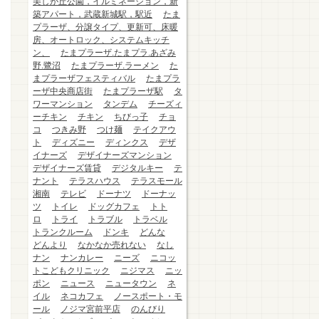
美しが丘公園，イルミネーション，新
築アパート，武蔵新城駅，駅近
たま
プラーザ、分譲タイプ、更新可、床暖
房、オートロック、システムキッチ
ン、
たまプラーザ.たまプラ.あざみ
野.鷺沼
たまプラーザ.ラーメン
た
まプラーザフェスティバル
たまプラ
ーザ中央商店街
たまプラーザ駅
タ
ワーマンション
タンデム
チーズィ
ーチキン
チキン
ちびっ子
チョ
コ
つきみ野
つけ麺
テイクアウ
ト
ディズニー
ディンクス
デザ
イナーズ
デザイナーズマンション
デザイナーズ賃貸
デジタルキー
テ
ナント
テラスハウス
テラスモール
湘南
テレビ
ドーナツ
ドーナッ
ツ
トイレ
ドッグカフェ
トト
ロ
トライ
トラブル
トラベル
トランクルーム
ドンキ
どんな
どんより
なかなか売れない
なし
ナン
ナンカレー
ニーズ
ニコッ
トこどもクリニック
ニジマス
ニッ
ポン
ニュース
ニュータウン
ネ
イル
ネコカフェ
ノースポート・モ
ール
ノジマ宮前平店
のんびり