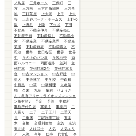
ノ鳥居
三井ホーム
三保町
三
方
三方向
三方向角部屋
三方角
地
三軒茶屋
上大岡
上手
上永
谷
上永谷パーク・ホームズ
上野公
園
上野毛
上陸
下永谷
下田
不動産
不動産仲介
不動産売却
不動産売買
不動産探し
不動産検
索
不動産業
不動産業界
不動産
業者
不動産買取
不動産購入
不
忍池
世帯
世田谷区
世界
世界
中
丘の上のパン屋
丘陵地帯
両
面バルコニー
両面道路
並列
並
列駐車
並列駐車2台
並列駐車３
台
中古マンション
中古戸建
中
型犬
中央林間
中学校
中白根
中目黒
中華
中華料理
丸亀製
麵
久末
九葉
亀有，りょうさ
ん，亀有アリオ，ライオンズマンショ
ン亀有第3
予定
予算
事務所
事務所付住居
事業主
事業用
二
人乗り
二子
二子玉川
二重天
井
二重床
二駅利用可能
五本
木
交換
交通利便性
京急
京浜
東北線
人は武士
人気
人気エリ
ア
人流
今年
仕事
代官山
令