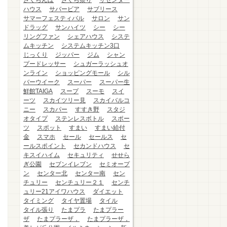
さくらんぼ
さくら祭り
ザセンター
ハウス
サバービア
サブリース
サマーフェスティバル
サロン
サン
ドラッグ
サンハイツ
シー
シー
リングファン
シェアハウス
システ
ムキッチン
システムキッチン3口
じっくり
ジッパー
ジム
シャン
プードレッサー
シュガーラッシュオ
ンライン
ショッピングモール
シル
バーウイーク
スーパー
スーパー生
鮮館TAIGA
スープ
スーモ
スイ
ーツ
スカイツリー見
スカイバルコ
ニー
スカパー
すすき野
スタジ
オタイプ
ステンレスボトル
スポー
ツ
スポット
すまい
すまい給付
金
スマホ
セール
セールス
セ
ールスポイント
セカンドハウス
セ
キスイハイム
セキュリティ
せせら
ぎ公園
セブンイレブン
セミオープ
ン
センター北
センター南
セン
チュリー
センチュリー２１
センチ
ュリー21アイワハウス
ダイエット
タイミング
タイヤ置場
タイル
タイル張り
たまプラ
たまプラー
ザ
たまプラーザ，
たまプラーザ，