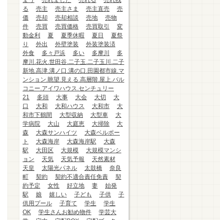
まう
売れました
売れる
売れ残
る
売主
売主さま
売主直売
売
価
売却
売却相談
売地
売物
件
売買
売買価格
売買取引
変
動金利
夏
夏季休暇
夏日
夏祭
り
外出
外壁塗装
外装塗装済
外食
多々戸浜
多い
多摩川
多
摩川.花火.世田谷.二子玉.二子玉川.二子
新地.高津.溝ノ口.溝の口.田園都市線.マ
ンション.眺望.見える.高層階.屋上.バル
コニー.アイワハウス.センチュリー
21
多頭
大事
大会
大切
大
口
大和
大和ハウス
大和市
大
和市下鶴間
大型収納
大型車
大
学病院
大山
大庭恵
大掃除
大
森
大森サンハイツ
大森ベルポー
ト
大森海岸
大森海岸駅
大森
駅
大田区
大規模
大規模マンシ
ョン
天気
天気予報
天然素材
天皇
太陽光パネル
太鼓橋
奈良
町
契約
契約不適合責任免責
契
約予定
女性
好立地
妻
始発
駅
娘
嬉しい
子ども
子供
子
供用プール
子育て
学生
学生
OK
学生さんお勧め物件
学芸大