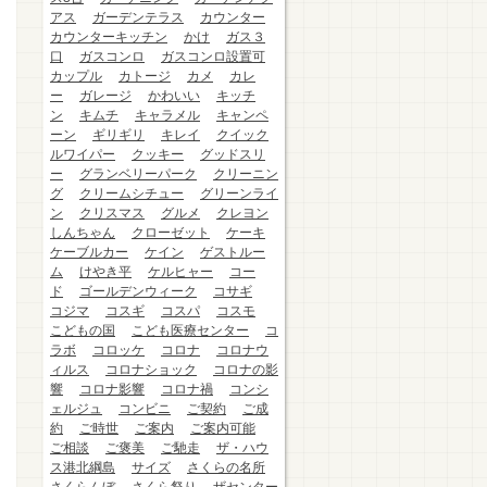
アス
ガーデンテラス
カウンター
カウンターキッチン
かけ
ガス３
口
ガスコンロ
ガスコンロ設置可
カップル
カトージ
カメ
カレ
ー
ガレージ
かわいい
キッチ
ン
キムチ
キャラメル
キャンペ
ーン
ギリギリ
キレイ
クイック
ルワイパー
クッキー
グッドスリ
ー
グランベリーパーク
クリーニン
グ
クリームシチュー
グリーンライ
ン
クリスマス
グルメ
クレヨン
しんちゃん
クローゼット
ケーキ
ケーブルカー
ケイン
ゲストルー
ム
けやき平
ケルヒャー
コー
ド
ゴールデンウィーク
コサギ
コジマ
コスギ
コスパ
コスモ
こどもの国
こども医療センター
コ
ラボ
コロッケ
コロナ
コロナウ
ィルス
コロナショック
コロナの影
響
コロナ影響
コロナ禍
コンシ
ェルジュ
コンビニ
ご契約
ご成
約
ご時世
ご案内
ご案内可能
ご相談
ご褒美
ご馳走
ザ・ハウ
ス港北綱島
サイズ
さくらの名所