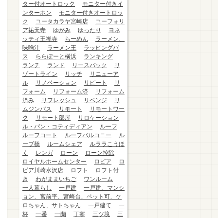
ター付オートロック
モニター付きイ
ンターホン
モニター付きオートロッ
ク
ユータカラヤ宮崎店
ユーフォリ
ア祐天寺
ゆがみ
ゆったり
ヨネ
ッティ王禅寺
らーめん
ラーメン、
味噌汁
ラーメン王
ラッピングバ
ス
ららぽーと横浜
ランキング
ランチ
ランド
リースバック
リ
ゾートライン
リッチ
リニューア
ル
リノベーション
リピート
リ
フォーム
リフォーム済
リフォーム
済み
リフレッシュ
リベンジ
リ
ムジンバス
リモート
リモートワー
ク
リモート部屋
リロケーション
ル・パン・コティディアン
ルーフ
ルーフコート
ルーフバルコニー
ル
ープ橋
ルームシェア
ルララこうほ
く
レンガ
ローン
ローン控除
ロイヤルホームセンター
ロピア
ロ
ピア川崎水沢店
ロフト
ロフト付
き
わがままいちご
ワンルーム
一人暮らし
一戸建
一戸建、マンシ
ョン、宮前平、宮崎台、ペット可、ケ
ロちゃん、サトちゃん
一戸建て
一
杯
一番
一蘭
丁寧
三ツ境
三