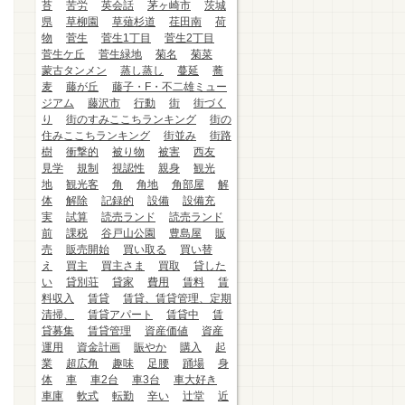
苔
苦労
英会話
茅ヶ崎市
茨城
県
草柳園
草薙杉道
荏田南
荷
物
菅生
菅生1丁目
菅生2丁目
菅生ケ丘
菅生緑地
菊名
菊菜
蒙古タンメン
蒸し蒸し
蔓延
蕎
麦
藤が丘
藤子・F・不二雄ミュー
ジアム
藤沢市
行動
街
街づく
り
街のすみここちランキング
街の
住みここちランキング
街並み
街路
樹
衝撃的
被り物
被害
西友
見学
規制
視認性
親身
観光
地
観光客
角
角地
角部屋
解
体
解除
記録的
設備
設備充
実
試算
読売ランド
読売ランド
前
課税
谷戸山公園
豊島屋
販
売
販売開始
買い取る
買い替
え
買主
買主さま
買取
貸した
い
貸別荘
貸家
費用
賃料
賃
料収入
賃貸
賃貸、賃貸管理、定期
清掃、
賃貸アパート
賃貸中
賃
貸募集
賃貸管理
資産価値
資産
運用
資金計画
賑やか
購入
起
業
超広角
趣味
足腰
踊場
身
体
車
車2台
車3台
車大好き
車庫
軟式
転勤
辛い
辻堂
近