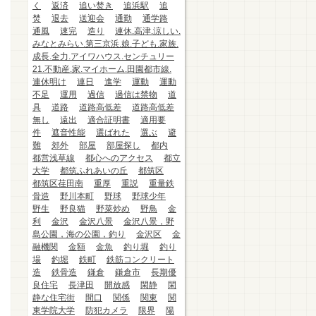
く
返済
追い焚き
追浜駅
追
焚
退去
送迎会
通勤
通学路
通風
速完
造り
連休.高津.涼しい.
みなとみらい.第三京浜.娘.子ども.家族.
成長.全力.アイワハウス.センチュリー
21.不動産.家.マイホーム.田園都市線.
連休明け
連日
進学
運動
運動
不足
運用
過信
過信は禁物
道
具
道路
道路高低差
道路高低差
無し
遠出
適合証明書
適用要
件
遮音性能
選ばれた
選ぶ
避
難
郊外
部屋
部屋探し
都内
都営浅草線
都心へのアクセス
都立
大学
都筑ふれあいの丘
都筑区
都筑区荏田南
重厚
重説
重量鉄
骨造
野川本町
野球
野球少年
野生
野良猫
野菜炒め
野鳥
金
利
金沢
金沢八景
金沢八景，野
島公園，海の公園，釣り
金沢区
金
融機関
金額
金魚
釣り堀
釣り
場
釣堀
鉄町
鉄筋コンクリート
造
鉄骨造
鎌倉
鎌倉市
長期優
良住宅
長津田
開放感
閑静
閑
静な住宅街
間口
関係
関東
関
東学院大学
防犯カメラ
限界
陽