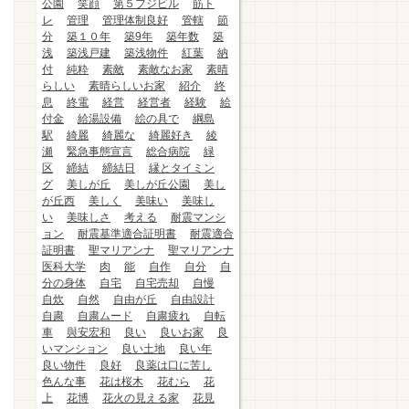
公園
笑顔
第５フジビル
筋ト
レ
管理
管理体制良好
管轄
節
分
築１０年
築9年
築年数
築
浅
築浅戸建
築浅物件
紅葉
納
付
純粋
素敵
素敵なお家
素晴
らしい
素晴らしいお家
紹介
終
息
終電
経営
経営者
経験
給
付金
給湯設備
絵の具で
綱島
駅
綺麗
綺麗な
綺麗好き
綾
瀬
緊急事態宣言
総合病院
緑
区
締結
締結日
縁とタイミン
グ
美しが丘
美しが丘公園
美し
が丘西
美しく
美味い
美味し
い
美味しさ
考える
耐震マンシ
ョン
耐震基準適合証明書
耐震適合
証明書
聖マリアンナ
聖マリアンナ
医科大学
肉
能
自作
自分
自
分の身体
自宅
自宅売却
自慢
自炊
自然
自由が丘
自由設計
自粛
自粛ムード
自粛疲れ
自転
車
與安宏和
良い
良いお家
良
いマンション
良い土地
良い年
良い物件
良好
良薬は口に苦し
色んな事
花は桜木
花むら
花
上
花博
花火の見える家
花見