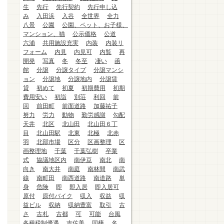
生
先行
先行契約
先行申し込
み
入田浜
入谷
全世界
全力
八景
公園
公園、ペット、お子様、
マンション、猫
公示価格
公道
六浦
共用施設充実
内装
内装リ
フォーム
内見
内見可
内覧
再
開発
写真
冬
冬至
凄い
函
館
分譲
分譲タイプ
分譲マンシ
ョン
分譲地
分譲地内
分譲賃
貸
初めて
初夏
初期費用
初期
費用安い
初詣
別荘
利回
前
回
前田町
前面道路
加藤祐子
努力
労力
動物
勤労感謝
勾配
天井
北区
北山田
北山田６丁
目
北山田駅
北東
北極
北赤
羽
北部市場
区分
区画整理
区
画整理地
千葉
千葉弘樹
卒業
式
協議地区内
南伊豆
南北
南
向き
南大井
南庭
南林間
南武
線
南町田
南西道路
南道路
単
身
危険
即
即入居
即入居可
原付
原付バイク
収入
収益
収
益ビル
収納
収納豊富
取引
古
さ
古札
古都
可
可能
台風
各種税制優遇
吉佐美
同棲
名