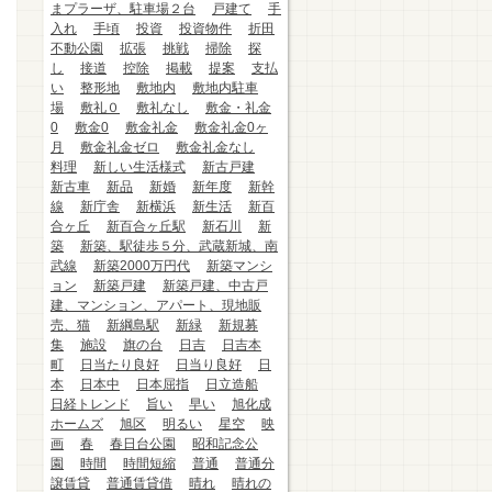
まプラーザ、駐車場２台
戸建て
手
入れ
手頃
投資
投資物件
折田
不動公園
拡張
挑戦
掃除
探
し
接道
控除
掲載
提案
支払
い
整形地
敷地内
敷地内駐車
場
敷礼０
敷礼なし
敷金・礼金
0
敷金0
敷金礼金
敷金礼金0ヶ
月
敷金礼金ゼロ
敷金礼金なし
料理
新しい生活様式
新古戸建
新古車
新品
新婚
新年度
新幹
線
新庁舎
新横浜
新生活
新百
合ヶ丘
新百合ヶ丘駅
新石川
新
築
新築、駅徒歩５分、武蔵新城、南
武線
新築2000万円代
新築マンシ
ョン
新築戸建
新築戸建、中古戸
建、マンション、アパート、現地販
売、猫
新綱島駅
新緑
新規募
集
施設
旗の台
日吉
日吉本
町
日当たり良好
日当り良好
日
本
日本中
日本屈指
日立造船
日経トレンド
旨い
早い
旭化成
ホームズ
旭区
明るい
星空
映
画
春
春日台公園
昭和記念公
園
時間
時間短縮
普通
普通分
譲賃貸
普通賃貸借
晴れ
晴れの