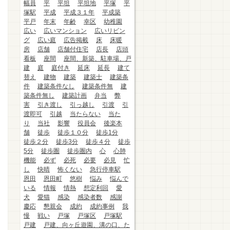
幅員
平
平坦
平坦地
平塚
平
塚駅
平成
平成３１年
平成築
平戸
年末
年齢
幸区
幼稚園
広い
広いマンション
広いリビン
グ
広い庭
広告掲載
床
床暖
房
店舗
店舗付住宅
店長
店頭
看板
座間
座間、新築、駐車場、戸
建
庭
庭付き
延床
延長
建て
替え
建物
建築
建築士
建築条
件
建築条件なし
建築条件無
建
築条件無し
建築計画
弁当
弊
害
引き渡し
引っ越し
引渡
引
渡即可
引越
当たらない
当た
り
当社
影響
役員会
後楽本
舗
徒歩
徒歩１０分
徒歩1分
徒歩２分
徒歩3分
徒歩４分
徒歩
5分
徒歩圏
徒歩圏内
心
心肺
機能
必ず
必死
必要
必見
忙
し
快晴
怖くない
急行停車駅
恩田
恩田町
悠樹
悩み
悩んで
いる
情報
情熱
想定利回
愛
犬
愛猫
感染
感染者数
感謝
慶応
懇親会
成約
成約事例
我
慢
戦い
戸塚
戸塚区
戸塚駅
戸建
戸建、向ヶ丘遊園、溝の口、た