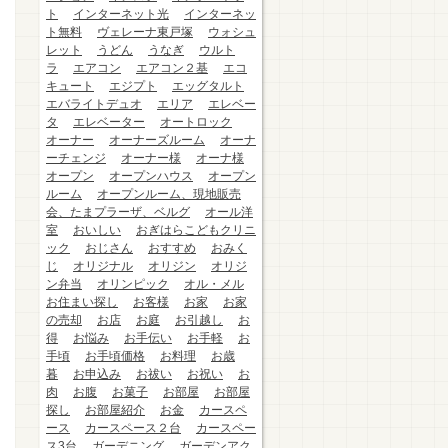
ト
インターネット光
インターネッ
ト無料
ヴェレーナ東戸塚
ウォシュ
レット
うどん
うなぎ
ウルト
ラ
エアコン
エアコン２基
エコ
キュート
エジプト
エッグタルト
エバライトデュオ
エリア
エレベー
タ
エレベーター
オートロック
オーナー
オーナーズルーム
オーナ
ーチェンジ
オーナー様
オーナ様
オープン
オープンハウス
オープン
ルーム
オープンルーム、現地販売
会、たまプラーザ、ベルグ
オール洋
室
おいしい
おぎはらこどもクリニ
ック
おじさん
おすすめ
おみく
じ
オリジナル
オリジン
オリジ
ン弁当
オリンピック
オル・メル
お住まい探し
お客様
お家
お家
の売却
お店
お庭
お引越し
お
得
お悩み
お手伝い
お手軽
お
手頃
お手頃価格
お料理
お歳
暮
お申込み
お祓い
お祝い
お
肉
お腹
お菓子
お部屋
お部屋
探し
お部屋紹介
お金
カースペ
ース
カースペース２台
カースペー
ス3台
ガーデニング
ガーデンアク