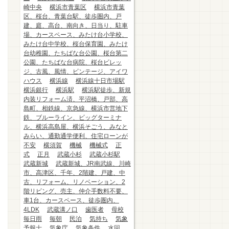
崎中央
横浜市青葉区
横浜市青葉
区、桜台、青葉台駅、徒歩圏内、戸
建、庭、高台、南向き、日当り、駐車
場、カースペース、みたけ台小学校、
みたけ台中学校、桜台保育園、みたけ
台幼稚園、たちばな台公園、桜台第二
公園、たちばな台病院、桜台ビレッ
ジ、古風、風情、ビンテージ、アイワ
ハウス
横浜線
横浜線十日市場駅
横浜銀行
横浜駅
横浜駅徒歩、新規
内装リフォーム済、平沼橋、戸部、高
島町、相鉄線、京急線、横浜市営地下
鉄、ブルーライン、ビッグターミナ
ル、横浜高島屋、横浜そごう、みなと
みらい、通勤通学便利、住宅ローンが
不安
横須賀
機械
機械式
正
式
正月
武蔵小杉
武蔵小杉駅
武蔵新城
武蔵新城、JR南武線、川崎
市、高津区、千年、2階建、戸建、中
古、リフォーム、リノベーション、2
階リビング、売主、仲介手数料不要、
車1台、カースペース、徒歩圏内、
4LDK
武蔵溝ノ口
歯医者
母校
毎日雨
毎朝
民泊
気持ち
気象
予報士
気象庁
気象条件
水回