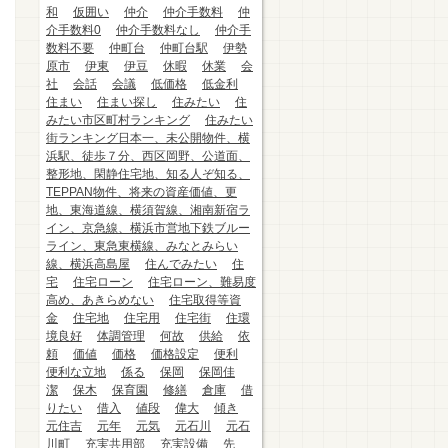
和
仮囲い
仲介
仲介手数料
仲
介手数料0
仲介手数料なし
仲介手
数料不要
仲町台
仲町台駅
伊勢
原市
伊東
伊豆
休暇
休業
会
社
会話
会議
低価格
低金利
住まい
住まい探し
住みたい
住
みたい市区町村ランキング
住みたい
街ランキング日本一、未公開物件、横
浜駅、徒歩７分、西区岡野、公道面、
整形地、閑静住宅地、知る人ぞ知る、
TEPPAN物件、将来の資産価値、更
地、東海道線、横須賀線、湘南新宿ラ
イン、京急線、横浜市営地下鉄ブルー
ライン、東急東横線、みなとみらい
線、横浜高島屋
住んでみたい
住
宅
住宅ローン
住宅ローン、難易度
高め、あきらめない
住宅取得等資
金
住宅地
住宅用
住宅街
住環
境良好
体調管理
何故
供給
依
頼
価値
価格
価格設定
便利
便利な立地
係る
保岡
保岡佳
潔
保木
保育園
修繕
倉庫
借
りたい
借入
値段
偉大
傾き
元住吉
元年
元気
元石川
元石
川町
充実共用部
充実設備
先