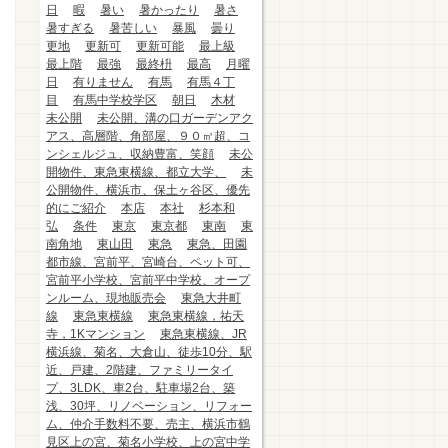
日
暇
暑い
暑かったり
暑さ
暑すぎる
暑苦しい
暴風
曇り
更地
更新可
更新可能
最上級
最上階
最強
最終枡
最高
月曜
日
有りません
有馬
有馬４丁
目
有馬中学校学区
朝日
木材
未公開
未公開、溝の口ガーデンアク
アス、高層階、角部屋、９０㎡超、コ
ンシェルジュ、収納豊富、笑顔
未公
開物件、東急東横線、都立大学、
未
公開物件、横浜市、保土ヶ谷区、優先
的にご紹介
本店
本社
杉本和
弘
条件
東京
東京都
東南
東
南角地
東山田
東急
東急、田園
都市線、宮前平、宮崎台、ペット可、
宮前平小学校、宮前平中学校、オープ
ンルーム、現地販売会
東急大井町
線
東急東横線
東急東横線，祐天
寺，1Kマンション
東急東横線、JR
横浜線、菊名、大倉山、徒歩10分、駅
近、戸建、2階建、ファミリータイ
プ、3LDK、車2台、駐車場2台、築
浅、30坪、リノベーション、リフォー
ム、仲介手数料不要、売主、横浜市鶴
見区上の宮、菊名小学校、上の宮中学