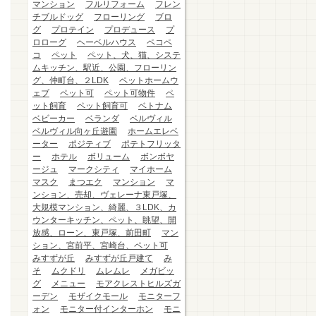
マンション
フルリフォーム
フレン
チブルドッグ
フローリング
ブロ
グ
プロテイン
プロデュース
プ
ロローグ
ヘーベルハウス
ペコペ
コ
ペット
ペット、犬、猫、システ
ムキッチン、駅近、公園、フローリン
グ、仲町台、２LDK
ペットホームウ
ェブ
ペット可
ペット可物件
ペ
ット飼育
ペット飼育可
ベトナム
ベビーカー
ベランダ
ベルヴィル
ベルヴィル向ヶ丘遊園
ホームエレベ
ーター
ポジティブ
ポテトフリッタ
ー
ホテル
ボリューム
ボンボヤ
ージュ
マークシティ
マイホーム
マスク
まつエク
マンション
マ
ンション、売却、ヴェレーナ東戸塚、
大規模マンション、綺麗、３LDK、カ
ウンターキッチン、ペット、眺望、開
放感、ローン、東戸塚、前田町
マン
ション、宮前平、宮崎台、ペット可
みすずが丘
みすずが丘戸建て
み
そ
ムクドリ
ムレムレ
メガビッ
グ
メニュー
モアクレストヒルズガ
ーデン
モザイクモール
モニターフ
ォン
モニター付インターホン
モニ