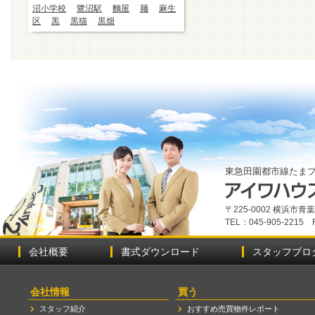
沼小学校
鷺沼駅
麵屋
麺
麻生
区
黒
黒猫
黒畑
東急田園都市線たま
〒225-0002 横浜市
TEL：045-905-2215 
会社概要
書式ダウンロード
スタッフブロ
会社情報
買う
スタッフ紹介
おすすめ売買物件レポート