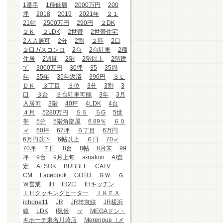
1番手
1種低層
2000万円
200
坪
2018
2019
2021年
２１
21帖
2500万円
290円
２DK
２Ｋ
２LDK
2世帯
2世帯住宅
2人入居可
2分
2割
２匹
2口
２口ガスコンロ
2台
2台駐車
2種
住居
2週間
2階
2階以上
2階建
て
3000万円
30坪
35
35周
年
35年
35年返済
390円
３Ｌ
ＤＫ
３丁目
３位
3分
3割
3
口
３台
３台駐車可能
3年
3月
入居可
3階
40坪
4LDK
4台
４月
5280万円
５５
５G
5世
帯
5分
5階角部屋
6.89％
６０
㎡
60坪
67坪
６丁目
6万円
6万円以下
6帖以上
６日
70㎡
70坪
７日
8台
8帖
8月末
99
坪
9台
9月上旬
a-nation
AI査
定
ALSOK
BUBBLE
CATV
CM
Facebook
GOTO
ＧＷ
Ｇ
Ｗ営業
IH
IH2口
IHキッチン
ＩＨクッキングヒーター
ＩＫＥＡ
iphone11
JR
JR埼京線
JR横浜
線
LDK
l気候
㎡
MEGAドン・
キホーテ東名川崎店
Merengue（メ