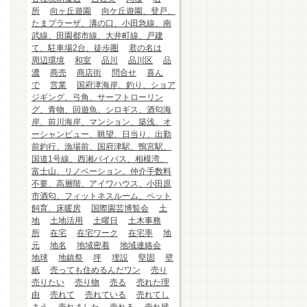
所
向ヶ丘遊園
向ケ丘遊園、登戸、
たまプラーザ、溝の口、小田急線、南
武線、田園都市線、大井町線、戸建
て、駐車場2台、徒歩圏
君の名は
周辺環境
和室
品川
品川区
品
濃
商売
商店街
問合せ
喜ん
で
営業
国府津海岸、釣り、ショア
ジギング、弓角、サーフトローリン
グ、青物、回遊魚、シロギス、酒匂海
岸、前川海岸、マンション、築浅、オ
ーシャンビュー、眺望、日当り、出勤
前釣行、漁場前、国府津駅、鴨宮駅、
国道1号線、西湘バイパス、相模湾、
富士山、リノベーション、仲介手数料
不要、高層階、アイワハウス、小田原
市酒匂、フィットネスルーム、ペット
飼育、床暖房
国際園芸博覧会
土
地
土地活用
土曜日
土木事務
所
在宅
在宅ワーク
在宅率
地
元
地名
地域密着
地域連絡会
地球
地鎮祭
坪
埋設
堅固
壁
紙
売っても住めるんだワン
売り
売りたい
売り物
売る
売れた理
由
売れて
売れている
売れてし