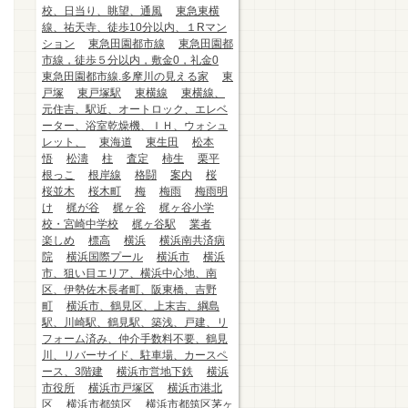
校、日当り、眺望、通風
東急東横
線、祐天寺、徒歩10分以内、１Rマン
ション
東急田園都市線
東急田園都
市線，徒歩５分以内，敷金0，礼金0
東急田園都市線.多摩川の見える家
東
戸塚
東戸塚駅
東横線
東横線、
元住吉、駅近、オートロック、エレベ
ーター、浴室乾燥機、ＩＨ、ウォシュ
レット、
東海道
東生田
松本
悟
松濤
柱
査定
柿生
栗平
根っこ
根岸線
格闘
案内
桜
桜並木
桜木町
梅
梅雨
梅雨明
け
梶が谷
梶ヶ谷
梶ヶ谷小学
校・宮崎中学校
梶ヶ谷駅
業者
楽しめ
標高
横浜
横浜南共済病
院
横浜国際プール
横浜市
横浜
市、狙い目エリア、横浜中心地、南
区、伊勢佐木長者町、阪東橋、吉野
町
横浜市、鶴見区、上末吉、綱島
駅、川崎駅、鶴見駅、築浅、戸建、リ
フォーム済み、仲介手数料不要、鶴見
川、リバーサイド、駐車場、カースペ
ース、3階建
横浜市営地下鉄
横浜
市役所
横浜市戸塚区
横浜市港北
区
横浜市都筑区
横浜市都筑区茅ヶ