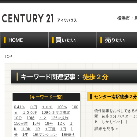
横浜市・
TOP
徒歩２分
センター南駅徒歩２分
[キーワード一覧]
0.41％
０円
１０％
100％
100
物件情報をお出しできる
㎡
１００坪
109シネマズ港北
駅 徒歩２分 バスターミ
10分
10帖
１２
125㎡規制
Ｋ しかもペッ […]
150㎡超
15号
19号
1DK
１
詳細を見る »
K
1LDK
1R
１丁目
1円
1
分
1年
1棟マンション
1棟売り