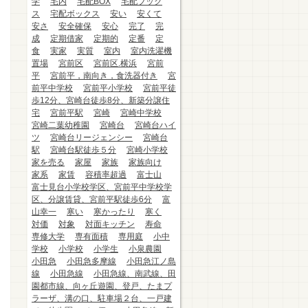
学
宅内
宅配BOX
宅配ブック
ス
宅配ボックス
安い
安くて
安さ
安全確保
安心
完了
完
成
定期借家
定期的
定番
定
食
実家
実質
室内
室内洗濯機
置場
宮前区
宮前区.横浜
宮前
平
宮前平，南向き，食洗器付き
宮
前平中学校
宮前平小学校
宮前平徒
歩12分、宮崎台徒歩8分、新築分譲住
宅
宮前平駅
宮崎
宮崎中学校
宮崎二葉幼稚園
宮崎台
宮崎台ハイ
ツ
宮崎台リージェンシー
宮崎台
駅
宮崎台駅徒歩５分
宮崎小学校
家を売る
家屋
家族
家族向け
家系
家賃
容積率超過
富士山
富士見台小学校学区、宮前平中学校学
区、分譲賃貸、宮前平駅徒歩6分
富
山幸一
寒い
寒かったり
寒く
対価
対象
対面キッチン
寿命
専修大学
専有面積
専用庭
小中
学校
小学校
小学生
小泉農園
小田急
小田急多摩線
小田急江ノ島
線
小田急線
小田急線、南武線、田
園都市線、向ヶ丘遊園、登戸、たまプ
ラーザ、溝の口、駐車場２台、一戸建