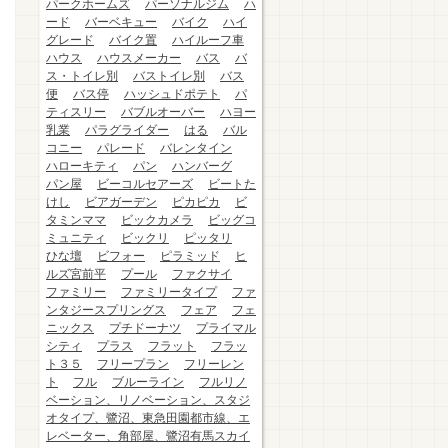
パークホームズ
パーソナルジム
ハ
ード
バーベキュー
バイク
ハイ
グレード
バイク置
ハイルーフ車
ハウス
ハウスメーカー
バス
バ
ス・トイレ別
バストイレ別
バス
便
バス停
ハッシュドポテト
パ
ティスリー
バブルオーバー
ハヨー
乳業
パラグライダー
はる
バル
コニー
パレード
バレンタイン
ハローキティ
パン
ハンバーグ
パン屋
ビーコルセアーズ
ビートた
けし
ビアガーデン
ピカピカ
ビ
タミンママ
ビックカメラ
ビッグコ
ミュニティ
ビックリ
ピッタリ
ひな壇
ビフォー
ピラミッド
ヒ
ルズ宮前平
プール
ファクサイ
ファミリー
ファミリータイプ
ファ
ンタジースプリングス
フェア
フェ
ニックス
プチドーナツ
プライマル
シティ
プラス
フラット
フラッ
ト３５
フリープラン
フリーレン
ト
フル
ブルーライン
フルリノ
ベーション、リノベーション、スタジ
オタイプ、鷺沼、東急田園都市線、エ
レベーター、角部屋、鷺沼有馬スカイ