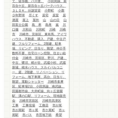
て、徒歩圏、バス便、
小田急線、新
百合ケ丘、新百合ヶ丘パークハウス、
３ＬＤＫ、分譲賃貸
小野町
小鹿
少年野球
尽くす
居宅
居室
居
酒屋
屋上
屋外
山
山の日
山
田富士公園
島 孝
島孝
嵐
川
口徹
川和台
川和町
川崎
川崎
市
川崎市、宮前区、東有馬、アイワ
ハウス、不動産、購入、戸建、中古戸
建、フルリフォーム、2階建、駐車
場、リビング、日当り、眺望、仲介手
数料不要、住宅ローン控除、住まい給
付金
川崎市、宮前区、野川、戸建、
中古、鷺沼、梶が谷、武蔵小杉、武蔵
新城、積水ハウス、スカイバルコニ
ー、庭、2階建、リノベーション、リ
フォーム、地下車庫、高台、日当り、
眺望、電動シャッター
川崎市多摩
区、駐車場2台、小田急線、南武線、
田園都市線、大井町線、向ヶ丘遊園
駅、溝の口駅、リフォーム、現地販売
会
川崎市宮前区
川崎市高津区
工事
工事現場
工務店
市が尾
市が尾駅
市ヶ尾
市ケ尾町
市ヶ
尾駅
市バス
市営地下鉄
希望