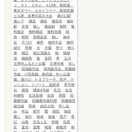
建、８５５世帯、ビッグコミュニテ
ィ、９１．２６㎡、４LDK、角部屋、
東京タワー、スカイツリー、新宿高層
ビル群、多摩川花火大会
溝の口駅
激レア
濁流
瀬谷
瀬谷区
瀬谷
駅
災害
無し
無垢材
無料
無
料査定
無料相談
無料見積
焼
肉
照明
照明器具
熱い
熱中
症
片づけ
物件
物件不足
物件
紹介
特典
犬
犬蔵
狩り
独り
身
独立
独立洗面台
猫
猫相
談
猫飼育
猿
玄関
率
玉川
王禅寺ふるさと公園
王禅寺東
珍し
い
現地販売会
現地販売会、田園都
市線、小田急線、南武線、向ヶ丘遊
園、溝の口、たまプラーザ、登戸、マ
ンション、リゾート、国府津
琴平神
社
環境
環状4号線
生活
生活
利便性
生活至便
生田
用賀
田
園都市線
田園都市線利用
田園都市
線沿線
田奈
由比ガ浜
申し込
み
申込
留守
畳
病気
病院
癒し
発行
発表
発達
登戸
登
記
白鳥
百合ヶ丘
皆様
目黒
区
直売
直撃
相場
相模湾
相