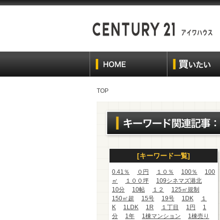
TOP
[キーワード一覧]
0.41％
０円
１０％
100％
100
㎡
１００坪
109シネマズ港北
10分
10帖
１２
125㎡規制
150㎡超
15号
19号
1DK
１
K
1LDK
1R
１丁目
1円
1
分
1年
1棟マンション
1棟売り