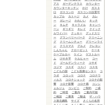
アス
ガーデンテラス
カウンター
カウンターキッチン
かけ
ガス３
口
ガスコンロ
ガスコンロ設置可
カップル
カトージ
カメ
カレ
ー
ガレージ
かわいい
キッチ
ン
キムチ
キャラメル
キャンペ
ーン
ギリギリ
キレイ
クイック
ルワイパー
クッキー
グッドスリ
ー
グランベリーパーク
クリーニン
グ
クリームシチュー
グリーンライ
ン
クリスマス
グルメ
クレヨン
しんちゃん
クローゼット
ケーキ
ケーブルカー
ケイン
ゲストルー
ム
けやき平
ケルヒャー
コー
ド
ゴールデンウィーク
コサギ
コジマ
コスギ
コスパ
コスモ
こどもの国
こども医療センター
コ
ラボ
コロッケ
コロナ
コロナウ
ィルス
コロナショック
コロナの影
響
コロナ影響
コロナ禍
コンシ
ェルジュ
コンビニ
ご契約
ご成
約
ご時世
ご案内
ご案内可能
ご相談
ご褒美
ご馳走
ザ・ハウ
ス港北綱島
サイズ
さくらの名所