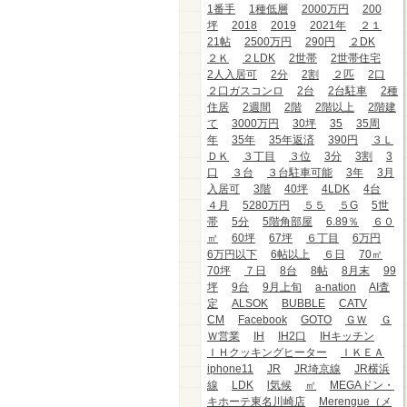
1番手
1種低層
2000万円
200
坪
2018
2019
2021年
２１
21帖
2500万円
290円
２DK
２Ｋ
２LDK
2世帯
2世帯住宅
2人入居可
2分
2割
２匹
2口
２口ガスコンロ
2台
2台駐車
2種
住居
2週間
2階
2階以上
2階建
て
3000万円
30坪
35
35周
年
35年
35年返済
390円
３Ｌ
ＤＫ
３丁目
３位
3分
3割
3
口
３台
３台駐車可能
3年
3月
入居可
3階
40坪
4LDK
4台
４月
5280万円
５５
５G
5世
帯
5分
5階角部屋
6.89％
６０
㎡
60坪
67坪
６丁目
6万円
6万円以下
6帖以上
６日
70㎡
70坪
７日
8台
8帖
8月末
99
坪
9台
9月上旬
a-nation
AI査
定
ALSOK
BUBBLE
CATV
CM
Facebook
GOTO
ＧＷ
Ｇ
Ｗ営業
IH
IH2口
IHキッチン
ＩＨクッキングヒーター
ＩＫＥＡ
iphone11
JR
JR埼京線
JR横浜
線
LDK
l気候
㎡
MEGAドン・
キホーテ東名川崎店
Merengue（メ