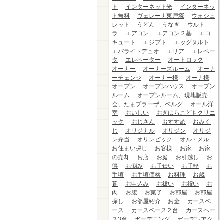
ト
インターネット光
インターネッ
ト無料
ヴェレーナ東戸塚
ウォシュ
レット
うどん
うなぎ
ウルト
ラ
エアコン
エアコン２基
エコ
キュート
エジプト
エッグタルト
エバライトデュオ
エリア
エレベー
タ
エレベーター
オートロック
オーナー
オーナーズルーム
オーナ
ーチェンジ
オーナー様
オーナ様
オープン
オープンハウス
オープン
ルーム
オープンルーム、現地販売
会、たまプラーザ、ベルグ
オール洋
室
おいしい
おぎはらこどもクリニ
ック
おじさん
おすすめ
おみく
じ
オリジナル
オリジン
オリジ
ン弁当
オリンピック
オル・メル
お住まい探し
お客様
お家
お家
の売却
お店
お庭
お引越し
お
得
お悩み
お手伝い
お手軽
お
手頃
お手頃価格
お料理
お歳
暮
お申込み
お祓い
お祝い
お
肉
お腹
お菓子
お部屋
お部屋
探し
お部屋紹介
お金
カースペ
ース
カースペース２台
カースペー
ス3台
ガーデニング
ガーデンアク