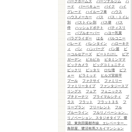
パークホームズ
パーソナルジム
ハ
ード
バーベキュー
バイク
ハイ
グレード
ハイルーフ車
ハウス
ハウスメーカー
バス
バス・トイレ
別
バストイレ別
バス便
バス
停
ハッシュドポテト
パティスリ
ー
バブルオーバー
ハヨー乳業
パラグライダー
はる
バルコニー
パレード
バレンタイン
ハローキテ
ィ
パン
ハンバーグ
パン屋
ビ
ーコルセアーズ
ビートたけし
ビア
ガーデン
ピカピカ
ビタミンママ
ビックカメラ
ビッグコミュニティ
ビックリ
ピッタリ
ひな壇
ビフ
ォー
ピラミッド
ヒルズ宮前平
プール
ファクサイ
ファミリー
ファミリータイプ
ファンタジースプ
リングス
フェア
フェニックス
プチドーナツ
プライマルシティ
プ
ラス
フラット
フラット３５
フ
リープラン
フリーレント
フル
ブルーライン
フルリノベーション、
リノベーション、スタジオタイプ、鷺
沼、東急田園都市線、エレベーター、
角部屋、鷺沼有馬スカイマンション