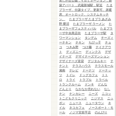
美しが丘公園，イルミネーション，新
築アパート，武蔵新城駅，駅近
たま
プラーザ、分譲タイプ、更新可、床暖
房、オートロック、システムキッチ
ン、
たまプラーザ.たまプラ.あざみ
野.鷺沼
たまプラーザ.ラーメン
た
まプラーザフェスティバル
たまプラ
ーザ中央商店街
たまプラーザ駅
タ
ワーマンション
タンデム
チーズィ
ーチキン
チキン
ちびっ子
チョ
コ
つきみ野
つけ麺
テイクアウ
ト
ディズニー
ディンクス
デザ
イナーズ
デザイナーズマンション
デザイナーズ賃貸
デジタルキー
テ
ナント
テラスハウス
テラスモール
湘南
テレビ
ドーナツ
ドーナッ
ツ
トイレ
ドッグカフェ
トト
ロ
トライ
トラブル
トラベル
トランクルーム
ドンキ
どんな
どんより
なかなか売れない
なし
ナン
ナンカレー
ニーズ
ニコッ
トこどもクリニック
ニジマス
ニッ
ポン
ニュース
ニュータウン
ネ
イル
ネコカフェ
ノースポート・モ
ール
ノジマ宮前平店
のんびり