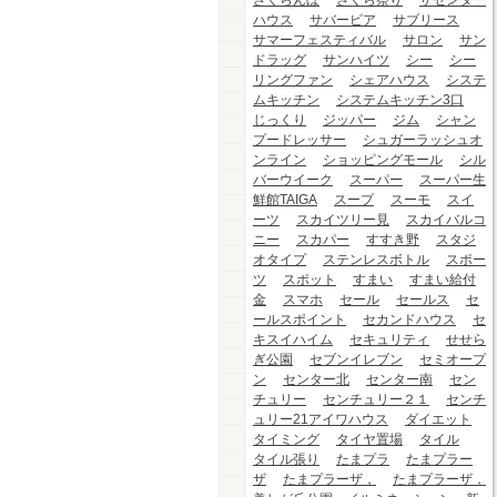
さくらんぼ
さくら祭り
ザセンター
ハウス
サバービア
サブリース
サマーフェスティバル
サロン
サン
ドラッグ
サンハイツ
シー
シー
リングファン
シェアハウス
システ
ムキッチン
システムキッチン3口
じっくり
ジッパー
ジム
シャン
プードレッサー
シュガーラッシュオ
ンライン
ショッピングモール
シル
バーウイーク
スーパー
スーパー生
鮮館TAIGA
スープ
スーモ
スイ
ーツ
スカイツリー見
スカイバルコ
ニー
スカパー
すすき野
スタジ
オタイプ
ステンレスボトル
スポー
ツ
スポット
すまい
すまい給付
金
スマホ
セール
セールス
セ
ールスポイント
セカンドハウス
セ
キスイハイム
セキュリティ
せせら
ぎ公園
セブンイレブン
セミオープ
ン
センター北
センター南
セン
チュリー
センチュリー２１
センチ
ュリー21アイワハウス
ダイエット
タイミング
タイヤ置場
タイル
タイル張り
たまプラ
たまプラー
ザ
たまプラーザ，
たまプラーザ，