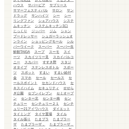
さくらんぼ
さくら祭り
ザセンター
ハウス
サバービア
サブリース
サマーフェスティバル
サロン
サン
ドラッグ
サンハイツ
シー
シー
リングファン
シェアハウス
システ
ムキッチン
システムキッチン3口
じっくり
ジッパー
ジム
シャン
プードレッサー
シュガーラッシュオ
ンライン
ショッピングモール
シル
バーウイーク
スーパー
スーパー生
鮮館TAIGA
スープ
スーモ
スイ
ーツ
スカイツリー見
スカイバルコ
ニー
スカパー
すすき野
スタジ
オタイプ
ステンレスボトル
スポー
ツ
スポット
すまい
すまい給付
金
スマホ
セール
セールス
セ
ールスポイント
セカンドハウス
セ
キスイハイム
セキュリティ
せせら
ぎ公園
セブンイレブン
セミオープ
ン
センター北
センター南
セン
チュリー
センチュリー２１
センチ
ュリー21アイワハウス
ダイエット
タイミング
タイヤ置場
タイル
タイル張り
たまプラ
たまプラー
ザ
たまプラーザ，
たまプラーザ，