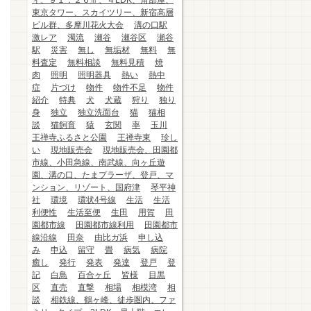
ィ、９１．２６㎡、４LDK、角部屋、
東京タワー、スカイツリー、新宿高層
ビル群、多摩川花火大会
溝の口駅
激レア
濁流
瀬谷
瀬谷区
瀬谷
駅
災害
無し
無垢材
無料
無
料査定
無料相談
無料見積
焼
肉
照明
照明器具
熱い
熱中
症
片づけ
物件
物件不足
物件
紹介
特典
犬
犬蔵
狩り
独り
身
独立
独立洗面台
猫
猫相
談
猫飼育
猿
玄関
率
玉川
王禅寺ふるさと公園
王禅寺東
珍し
い
現地販売会
現地販売会、田園都
市線、小田急線、南武線、向ヶ丘遊
園、溝の口、たまプラーザ、登戸、マ
ンション、リゾート、国府津
琴平神
社
環境
環状4号線
生活
生活
利便性
生活至便
生田
用賀
田
園都市線
田園都市線利用
田園都市
線沿線
田奈
由比ガ浜
申し込
み
申込
留守
畳
病気
病院
癒し
発行
発表
発達
登戸
登
記
白鳥
百合ヶ丘
皆様
目黒
区
直売
直撃
相場
相模湾
相
談
相鉄線、鶴ヶ峰、徒歩圏内、ファ