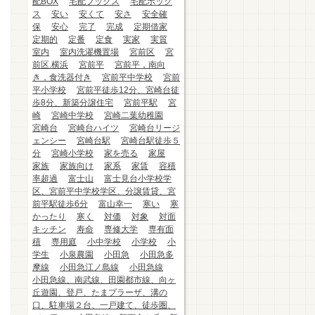
配BOX
宅配ブックス
宅配ボック
ス
安い
安くて
安さ
安全確
保
安心
完了
完成
定期借家
定期的
定番
定食
実家
実質
室内
室内洗濯機置場
宮前区
宮
前区.横浜
宮前平
宮前平，南向
き，食洗器付き
宮前平中学校
宮前
平小学校
宮前平徒歩12分、宮崎台徒
歩8分、新築分譲住宅
宮前平駅
宮
崎
宮崎中学校
宮崎二葉幼稚園
宮崎台
宮崎台ハイツ
宮崎台リージ
ェンシー
宮崎台駅
宮崎台駅徒歩５
分
宮崎小学校
家を売る
家屋
家族
家族向け
家系
家賃
容積
率超過
富士山
富士見台小学校学
区、宮前平中学校学区、分譲賃貸、宮
前平駅徒歩6分
富山幸一
寒い
寒
かったり
寒く
対価
対象
対面
キッチン
寿命
専修大学
専有面
積
専用庭
小中学校
小学校
小
学生
小泉農園
小田急
小田急多
摩線
小田急江ノ島線
小田急線
小田急線、南武線、田園都市線、向ヶ
丘遊園、登戸、たまプラーザ、溝の
口、駐車場２台、一戸建て、徒歩圏、