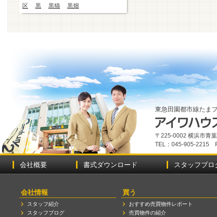
区
黒
黒猫
黒畑
東急田園都市線たま
〒225-0002 横浜市
TEL：045-905-2215 
会社概要
書式ダウンロード
スタッフブロ
会社情報
買う
スタッフ紹介
おすすめ売買物件レポート
スタッフブログ
売買物件の紹介