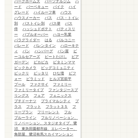
パークホームズ
パーソナルジム
ハ
ード
バーベキュー
バイク
ハイ
グレード
ハイルーフ車
ハウス
ハウスメーカー
バス
バス・トイレ
別
バストイレ別
バス便
バス
停
ハッシュドポテト
パティスリ
ー
バブルオーバー
ハヨー乳業
パラグライダー
はる
バルコニー
パレード
バレンタイン
ハローキテ
ィ
パン
ハンバーグ
パン屋
ビ
ーコルセアーズ
ビートたけし
ビア
ガーデン
ピカピカ
ビタミンママ
ビックカメラ
ビッグコミュニティ
ビックリ
ピッタリ
ひな壇
ビフ
ォー
ピラミッド
ヒルズ宮前平
プール
ファクサイ
ファミリー
ファミリータイプ
ファンタジースプ
リングス
フェア
フェニックス
プチドーナツ
プライマルシティ
プ
ラス
フラット
フラット３５
フ
リープラン
フリーレント
フル
ブルーライン
フルリノベーション、
リノベーション、スタジオタイプ、鷺
沼、東急田園都市線、エレベーター、
角部屋、鷺沼有馬スカイマンション