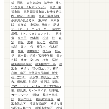
望、通風
東急東横線、祐天寺、徒歩
10分以内、１Rマンション
東急田園
都市線
東急田園都市線，徒歩５分以
内，敷金0，礼金0
東急田園都市線.
多摩川の見える家
東戸塚
東戸塚
駅
東横線
東横線、元住吉、駅近、
オートロック、エレベーター、浴室乾
燥機、ＩＨ、ウォシュレット、
東海
道
東生田
松本悟
松濤
柱
査
定
柿生
栗平
根っこ
根岸線
格闘
案内
桜
桜並木
桜木町
梅
梅雨
梅雨明け
梶が谷
梶ヶ
谷
梶ヶ谷小学校・宮崎中学校
梶ヶ
谷駅
業者
楽しめ
標高
横浜
横浜南共済病院
横浜国際プール
横
浜市
横浜市、狙い目エリア、横浜中
心地、南区、伊勢佐木長者町、阪東
橋、吉野町
横浜市、鶴見区、上末
吉、綱島駅、川崎駅、鶴見駅、築浅、
戸建、リフォーム済み、仲介手数料不
要、鶴見川、リバーサイド、駐車場、
カースペース、3階建
横浜市営地下
鉄
横浜市役所
横浜市戸塚区
横
浜市港北区
横浜市都筑区
横浜市都
筑区茅ヶ崎中央
横浜市青葉区
横浜