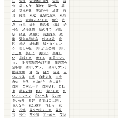
レ
管理
管理体制良好
管轄
節
分
築１０年
築9年
築年数
築
浅
築浅戸建
築浅物件
紅葉
納
付
純粋
素敵
素敵なお家
素晴
らしい
素晴らしいお家
紹介
終
息
終電
経営
経営者
経験
給
付金
給湯設備
絵の具で
綱島
駅
綺麗
綺麗な
綺麗好き
綾
瀬
緊急事態宣言
総合病院
緑
区
締結
締結日
縁とタイミン
グ
美しが丘
美しが丘公園
美し
が丘西
美しく
美味い
美味し
い
美味しさ
考える
耐震マンシ
ョン
耐震基準適合証明書
耐震適合
証明書
聖マリアンナ
聖マリアンナ
医科大学
肉
能
自作
自分
自
分の身体
自宅
自宅売却
自慢
自炊
自然
自由が丘
自由設計
自粛
自粛ムード
自粛疲れ
自転
車
與安宏和
良い
良いお家
良
いマンション
良い土地
良い年
良い物件
良好
良薬は口に苦し
色んな事
花は桜木
花むら
花
上
花博
花火の見える家
花見
苔
苦労
英会話
茅ヶ崎市
茨城