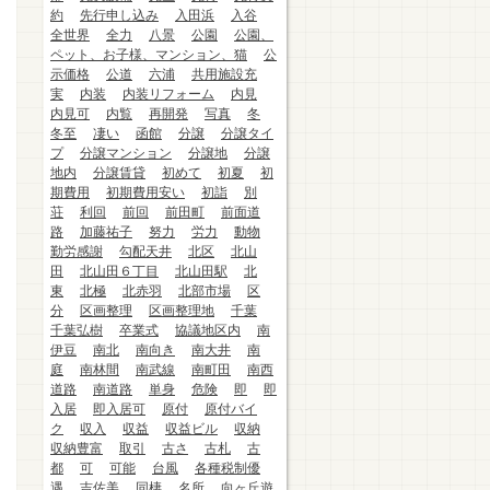
約
先行申し込み
入田浜
入谷
全世界
全力
八景
公園
公園、
ペット、お子様、マンション、猫
公
示価格
公道
六浦
共用施設充
実
内装
内装リフォーム
内見
内見可
内覧
再開発
写真
冬
冬至
凄い
函館
分譲
分譲タイ
プ
分譲マンション
分譲地
分譲
地内
分譲賃貸
初めて
初夏
初
期費用
初期費用安い
初詣
別
荘
利回
前回
前田町
前面道
路
加藤祐子
努力
労力
動物
勤労感謝
勾配天井
北区
北山
田
北山田６丁目
北山田駅
北
東
北極
北赤羽
北部市場
区
分
区画整理
区画整理地
千葉
千葉弘樹
卒業式
協議地区内
南
伊豆
南北
南向き
南大井
南
庭
南林間
南武線
南町田
南西
道路
南道路
単身
危険
即
即
入居
即入居可
原付
原付バイ
ク
収入
収益
収益ビル
収納
収納豊富
取引
古さ
古札
古
都
可
可能
台風
各種税制優
遇
吉佐美
同棲
名所
向ヶ丘遊