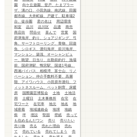
園
向ケ丘遊園、登戸、たまプラー
ザ、溝の口、小田急線、南武線、田園
都市線、大井町線、戸建て、駐車場2
台、徒歩圏
君の名は
周辺環境
和室
品川
品川区
品濃
商売
商店街
問合せ
喜んで
営業
国
府津海岸、釣り、ショアジギング、弓
角、サーフトローリング、青物、回遊
魚、シロギス、酒匂海岸、前川海岸、
マンション、築浅、オーシャンビュ
ー、眺望、日当り、出勤前釣行、漁場
前、国府津駅、鴨宮駅、国道1号線、
西湘バイパス、相模湾、富士山、リノ
ベーション、仲介手数料不要、高層
階、アイワハウス、小田原市酒匂、フ
ィットネスルーム、ペット飼育、床暖
房
国際園芸博覧会
土地
土地活
用
土曜日
土木事務所
在宅
在
宅ワーク
在宅率
地元
地名
地
域密着
地域連絡会
地球
地鎮
祭
坪
埋設
堅固
壁紙
売って
も住めるんだワン
売り
売りたい
売り物
売る
売れた理由
売れ
て
売れている
売れてしまう
売