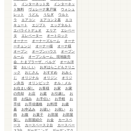
ト
インターネット光
インターネッ
ト無料
ヴェレーナ東戸塚
ウォシュ
レット
うどん
うなぎ
ウルト
ラ
エアコン
エアコン２基
エコ
キュート
エジプト
エッグタルト
エバライトデュオ
エリア
エレベー
タ
エレベーター
オートロック
オーナー
オーナーズルーム
オーナ
ーチェンジ
オーナー様
オーナ様
オープン
オープンハウス
オープン
ルーム
オープンルーム、現地販売
会、たまプラーザ、ベルグ
オール洋
室
おいしい
おぎはらこどもクリニ
ック
おじさん
おすすめ
おみく
じ
オリジナル
オリジン
オリジ
ン弁当
オリンピック
オル・メル
お住まい探し
お客様
お家
お家
の売却
お店
お庭
お引越し
お
得
お悩み
お手伝い
お手軽
お
手頃
お手頃価格
お料理
お歳
暮
お申込み
お祓い
お祝い
お
肉
お腹
お菓子
お部屋
お部屋
探し
お部屋紹介
お金
カースペ
ース
カースペース２台
カースペー
ス3台
ガーデニング
ガーデンアク