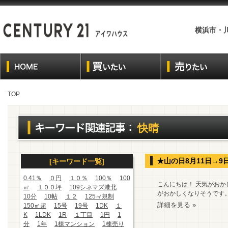
横浜市・
TOP
快晴
★山の日8月11日→9
[キーワード一覧]
0.41％
０円
１０％
100％
100
こんにちは！ 天気がおかし
㎡
１００坪
109シネマズ港北
がおかしくなりそうです。
10分
10帖
１２
125㎡規制
詳細を見る »
150㎡超
15号
19号
1DK
１
K
1LDK
1R
１丁目
1円
1
分
1年
1棟マンション
1棟売り