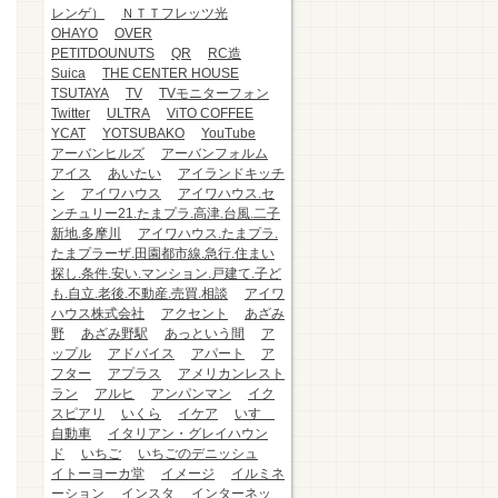
レンゲ）
ＮＴＴフレッツ光
OHAYO
OVER
PETITDOUNUTS
QR
RC造
Suica
THE CENTER HOUSE
TSUTAYA
TV
TVモニターフォン
Twitter
ULTRA
ViTO COFFEE
YCAT
YOTSUBAKO
YouTube
アーバンヒルズ
アーバンフォルム
アイス
あいたい
アイランドキッチ
ン
アイワハウス
アイワハウス.セ
ンチュリー21.たまプラ.高津.台風.二子
新地.多摩川
アイワハウス.たまプラ.
たまプラーザ.田園都市線.急行.住まい
探し.条件.安い.マンション.戸建て.子ど
も.自立.老後.不動産.売買.相談
アイワ
ハウス株式会社
アクセント
あざみ
野
あざみ野駅
あっという間
ア
ップル
アドバイス
アパート
ア
フター
アプラス
アメリカンレスト
ラン
アルヒ
アンパンマン
イク
スピアリ
いくら
イケア
いすゞ
自動車
イタリアン・グレイハウン
ド
いちご
いちごのデニッシュ
イトーヨーカ堂
イメージ
イルミネ
ーション
インスタ
インターネッ