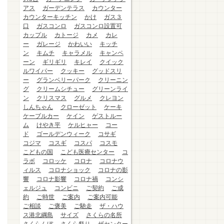
アス
ガーデンテラス
カウンター
カウンターキッチン
かけ
ガス３
口
ガスコンロ
ガスコンロ設置可
カップル
カトージ
カメ
カレ
ー
ガレージ
かわいい
キッチ
ン
キムチ
キャラメル
キャンペ
ーン
ギリギリ
キレイ
クイック
ルワイパー
クッキー
グッドスリ
ー
グランベリーパーク
クリーニン
グ
クリームシチュー
グリーンライ
ン
クリスマス
グルメ
クレヨン
しんちゃん
クローゼット
ケーキ
ケーブルカー
ケイン
ゲストルー
ム
けやき平
ケルヒャー
コー
ド
ゴールデンウィーク
コサギ
コジマ
コスギ
コスパ
コスモ
こどもの国
こども医療センター
コ
ラボ
コロッケ
コロナ
コロナウ
ィルス
コロナショック
コロナの影
響
コロナ影響
コロナ禍
コンシ
ェルジュ
コンビニ
ご契約
ご成
約
ご時世
ご案内
ご案内可能
ご相談
ご褒美
ご馳走
ザ・ハウ
ス港北綱島
サイズ
さくらの名所