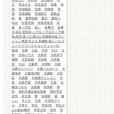
れました
売れる
売れ残る
売
主
売主さま
売主直売
売価
売
却
売却相談
売地
売物件
売
買
売買価格
売買取引
変動金
利
夏
夏季休暇
夏日
夏祭り
外出
外壁塗装
外装塗装済
外
食
多々戸浜
多い
多摩川
多摩
川.花火.世田谷.二子玉.二子玉川.二子新
地.高津.溝ノ口.溝の口.田園都市線.マン
ション.眺望.見える.高層階.屋上.バルコ
ニー.アイワハウス.センチュリー21
多頭
大事
大会
大切
大口
大
和
大和ハウス
大和市
大和市下
鶴間
大型収納
大型車
大学病
院
大山
大庭恵
大掃除
大森
大森サンハイツ
大森ベルポート
大
森海岸
大森海岸駅
大森駅
大田
区
大規模
大規模マンション
天
気
天気予報
天然素材
天皇
太
陽光パネル
太鼓橋
奈良町
契
約
契約不適合責任免責
契約予定
女性
好立地
妻
始発駅
娘
嬉
しい
子ども
子供
子供用プー
ル
子育て
学生
学生OK
学生さ
んお勧め物件
学芸大学
宅内
宅