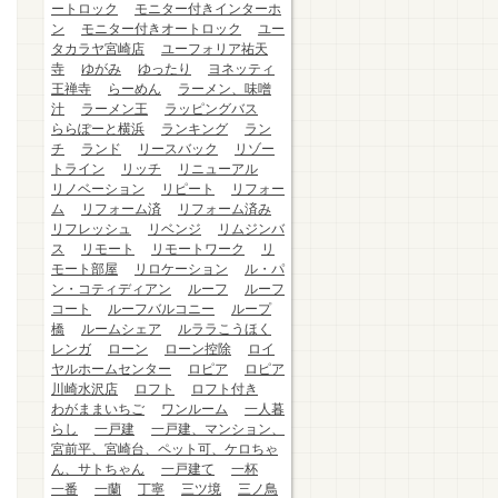
ートロック
モニター付きインターホ
ン
モニター付きオートロック
ユー
タカラヤ宮崎店
ユーフォリア祐天
寺
ゆがみ
ゆったり
ヨネッティ
王禅寺
らーめん
ラーメン、味噌
汁
ラーメン王
ラッピングバス
ららぽーと横浜
ランキング
ラン
チ
ランド
リースバック
リゾー
トライン
リッチ
リニューアル
リノベーション
リピート
リフォー
ム
リフォーム済
リフォーム済み
リフレッシュ
リベンジ
リムジンバ
ス
リモート
リモートワーク
リ
モート部屋
リロケーション
ル・パ
ン・コティディアン
ルーフ
ルーフ
コート
ルーフバルコニー
ループ
橋
ルームシェア
ルララこうほく
レンガ
ローン
ローン控除
ロイ
ヤルホームセンター
ロピア
ロピア
川崎水沢店
ロフト
ロフト付き
わがままいちご
ワンルーム
一人暮
らし
一戸建
一戸建、マンション、
宮前平、宮崎台、ペット可、ケロちゃ
ん、サトちゃん
一戸建て
一杯
一番
一蘭
丁寧
三ツ境
三ノ鳥