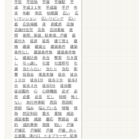
平坦
平坦地
平塚
平塚駅
平
成
平成３１年
平成築
平戸
年
末
年齢
幸区
幼稚園
広い
広
いマンション
広いリビング
広い
庭
広告掲載
床
床暖房
店舗
店舗付住宅
店長
店頭看板
座
間
座間、新築、駐車場、戸建
庭
庭付き
延床
延長
建て替え
建
物
建築
建築士
建築条件
建築
条件なし
建築条件無
建築条件無
し
建築計画
弁当
弊害
引き渡
し
引っ越し
引渡
引渡即可
引
越
当たらない
当たり
当社
影
響
役員会
後楽本舗
徒歩
徒歩
１０分
徒歩1分
徒歩２分
徒歩3
分
徒歩４分
徒歩5分
徒歩圏
徒歩圏内
心
心肺機能
必ず
必
死
必要
必見
忙し
快晴
怖く
ない
急行停車駅
恩田
恩田町
悠樹
悩み
悩んでいる
情報
情
熱
想定利回
愛犬
愛猫
感染
感染者数
感謝
慶応
懇親会
成
約
成約事例
我慢
戦い
戸塚
戸塚区
戸塚駅
戸建
戸建、向ヶ
丘遊園、溝の口、たまプラーザ、駐車