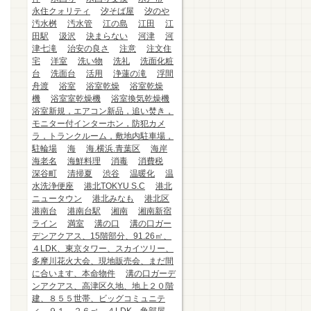
永住クォリティ
汐そば屋
汐のや
汚水桝
汚水管
江の島
江田
江
田駅
汲沢
決まらない
河津
河
津七滝
治安の良さ
注意
注文住
宅
洋室
洗い物
洗礼
洗面化粧
台
洗面台
活用
浄蓮の滝
浮間
舟渡
浴室
浴室乾燥
浴室乾燥
機
浴室室乾燥機
浴室換気乾燥機
浴室新規，エアコン新品，追い焚き，
モニター付インターホン，防犯カメ
ラ，トランクルーム，敷地内駐車場，
駐輪場
海
海.横浜.青葉区
海岸
海老名
海鮮料理
消毒
消費税
深谷町
清掃夏
渋谷
温暖化
温
水洗浄便座
港北TOKYU S.C
港北
ニュータウン
港北みなも
港北区
港南台
港南台駅
湘南
湘南新宿
ライン
満室
溝の口
溝の口ガー
デンアクアス、15階部分、91.26㎡、
４LDK、東京タワー、スカイツリー、
多摩川花火大会、現地販売会、まだ間
に合います、本命物件
溝の口ガーデ
ンアクアス、高津区久地、地上２０階
建、８５５世帯、ビッグコミュニテ