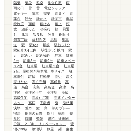
陽気
階段
雅楽
集合住宅
雨
雨の日
雪
雲
電動シャッター
電子キー
電車
需要
青葉区
青
葉台
静か
静かさ
静岡市
非課
税制度
面積
頂ける
頂上
頑
丈
頑張った
頑張れ
額
風通
し
風邪
飲食店
飼育
飼育可
飼育可能
首都圏版
馬絹
馬車
道
駅
駅4分
駅前
駅徒歩1分
駅徒歩3分以内
駅徒歩5分以内
駅
近
駅近い
駅近物件
駐車
駐車
2台
駐車3台
駐車9台
駐車スペー
ス2台
駐車場
駐車場２台
駐車場
2台、屋根付き駐車場、車サイズ
駐
車場付
駐輪
駐輪場
高い
高く
売りたい
高く売却
高低差
高
値
高台
高島
高島台
高津
高
津区
高津区千年
高津駅
高級
高級住宅
高級住宅街
高速インター
ネット
高額
高齢者
鬼
鬼怒川
決壊
魅力
鯉
鳥
鳩サブレ―
鴨居
鴨居の石畳
鶴川
鶴見
鶴
見区
鶴間
鷺沼
鷺沼、徒歩圏、
分譲、２LDK、リノベーション、
鷺
沼小学校
鷺沼駅
麵屋
麺
麻生