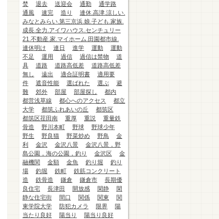
焚
退去
送迎会
通勤
通学路
通風
速完
造り
連休.高津.涼しい.
みなとみらい.第三京浜.娘.子ども.家族.
成長.全力.アイワハウス.センチュリー
21.不動産.家.マイホーム.田園都市線.
連休明け
連日
進学
運動
運動
不足
運用
過信
過信は禁物
道
具
道路
道路高低差
道路高低差
無し
遠出
適合証明書
適用要
件
遮音性能
選ばれた
選ぶ
避
難
郊外
部屋
部屋探し
都内
都営浅草線
都心へのアクセス
都立
大学
都筑ふれあいの丘
都筑区
都筑区荏田南
重厚
重説
重量鉄
骨造
野川本町
野球
野球少年
野生
野良猫
野菜炒め
野鳥
金
利
金沢
金沢八景
金沢八景，野
島公園，海の公園，釣り
金沢区
金
融機関
金額
金魚
釣り堀
釣り
場
釣堀
鉄町
鉄筋コンクリート
造
鉄骨造
鎌倉
鎌倉市
長期優
良住宅
長津田
開放感
閑静
閑
静な住宅街
間口
関係
関東
関
東学院大学
防犯カメラ
限界
陽
当たり良好
陽当り
陽当り良好