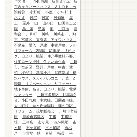
バス便、
小田急線、新百合ケ丘、新
百合ヶ丘パークハウス、３ＬＤＫ、分
譲賃貸
小野町
小鹿
少年野球
尽くす
居宅
居室
居酒屋
屋
上
屋外
山
山の日
山田富士公
園
島 孝
島孝
嵐
川口徹
川
和台
川和町
川崎
川崎市
川崎
市、宮前区、東有馬、アイワハウス、
不動産、購入、戸建、中古戸建、フル
リフォーム、2階建、駐車場、リビン
グ、日当り、眺望、仲介手数料不要、
住宅ローン控除、住まい給付金
川崎
市、宮前区、野川、戸建、中古、鷺
沼、梶が谷、武蔵小杉、武蔵新城、積
水ハウス、スカイバルコニー、庭、2
階建、リノベーション、リフォーム、
地下車庫、高台、日当り、眺望、電動
シャッター
川崎市多摩区、駐車場2
台、小田急線、南武線、田園都市線、
大井町線、向ヶ丘遊園駅、溝の口駅、
リフォーム、現地販売会
川崎市宮前
区
川崎市高津区
工事
工事現
場
工務店
市が尾
市が尾駅
市
ヶ尾
市ケ尾町
市ヶ尾駅
市バ
ス
市営地下鉄
希望
幅員
平