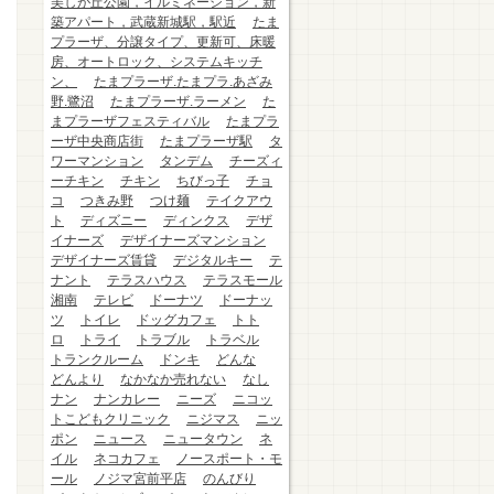
美しが丘公園，イルミネーション，新
築アパート，武蔵新城駅，駅近
たま
プラーザ、分譲タイプ、更新可、床暖
房、オートロック、システムキッチ
ン、
たまプラーザ.たまプラ.あざみ
野.鷺沼
たまプラーザ.ラーメン
た
まプラーザフェスティバル
たまプラ
ーザ中央商店街
たまプラーザ駅
タ
ワーマンション
タンデム
チーズィ
ーチキン
チキン
ちびっ子
チョ
コ
つきみ野
つけ麺
テイクアウ
ト
ディズニー
ディンクス
デザ
イナーズ
デザイナーズマンション
デザイナーズ賃貸
デジタルキー
テ
ナント
テラスハウス
テラスモール
湘南
テレビ
ドーナツ
ドーナッ
ツ
トイレ
ドッグカフェ
トト
ロ
トライ
トラブル
トラベル
トランクルーム
ドンキ
どんな
どんより
なかなか売れない
なし
ナン
ナンカレー
ニーズ
ニコッ
トこどもクリニック
ニジマス
ニッ
ポン
ニュース
ニュータウン
ネ
イル
ネコカフェ
ノースポート・モ
ール
ノジマ宮前平店
のんびり