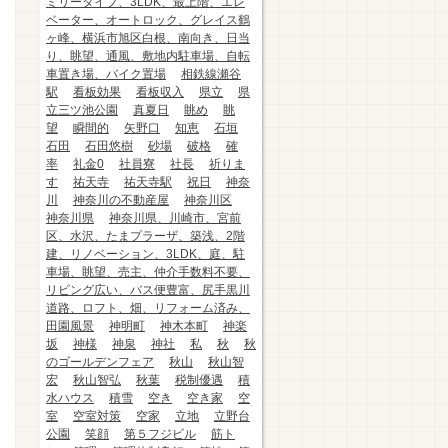
ミリータイプ、3LDK、最上階、エレ
ベーター、オートロック、グレイス鶴
ヶ峰、横浜市旭区白根、南向き、日当
り、眺望、通風、敷地内駐車場、自転
車置き場、バイク置場
相鉄線瀬谷
駅
看板効果
看板収入
県立
県
立三ツ池公園
真夏日
眺め
眺
望
瞬間的
矢野口
知恵
石垣
石田
石田悠樹
砂場
破格
確
率
礼金0
社員寮
社長
祈りま
す
祐天寺
祐天寺駅
祝日
神奈
川
神奈川の不動産屋
神奈川区
神奈川県
神奈川県、川崎市、宮前
区、水沢、たまプラーザ、築浅、2階
建、リノベーション、3LDK、庭、駐
車場、眺望、売主、仲介手数料不要、
リビング広い、バス便豊富、尻手黒川
道路、ロフト、畑、リフォーム済み、
田園風景
神明町
神木本町
神楽
坂
神様
神泉
神社
私
秋
秋
のゴールデンフェア
秋山
秋山智
宏
秋山智弘
秋葉
税制優遇
積
水ハウス
積雪
空き
空き家
空
室
空室対策
空家
立地
立野台
公園
笑顔
第５フジビル
筋ト