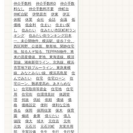
仲介手数料
仲介手数料0
仲介手数
料なし
仲介手数料不要
仲町台
仲町台駅
伊勢原市
伊東
伊豆
休暇
休業
会社
会話
会議
低
価格
低金利
住まい
住まい探
し
住みたい
住みたい市区町村ラン
キング
住みたい街ランキング日本
一、未公開物件、横浜駅、徒歩７分、
西区岡野、公道面、整形地、閑静住宅
地、知る人ぞ知る、TEPPAN物件、将
来の資産価値、更地、東海道線、横須
賀線、湘南新宿ライン、京急線、横浜
市営地下鉄ブルーライン、東急東横
線、みなとみらい線、横浜高島屋
住
んでみたい
住宅
住宅ローン
住
宅ローン、難易度高め、あきらめな
い
住宅取得等資金
住宅地
住宅
用
住宅街
住環境良好
体調管
理
何故
供給
依頼
価値
価
格
価格設定
便利
便利な立地
係る
保岡
保岡佳潔
保木
保育
園
修繕
倉庫
借りたい
借入
値段
偉大
傾き
元住吉
元年
元気
元石川
元石川町
充実共用
部
充実設備
先生
先行
先行契