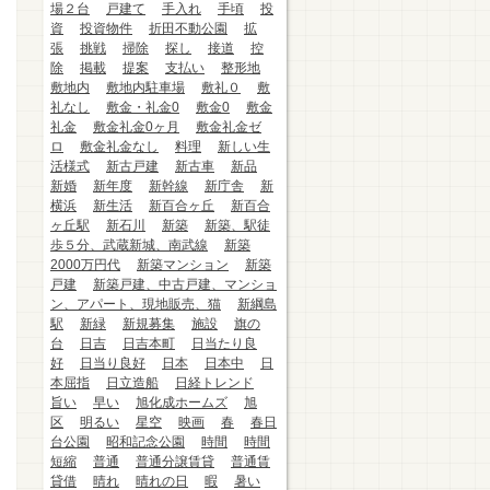
場２台
戸建て
手入れ
手頃
投
資
投資物件
折田不動公園
拡
張
挑戦
掃除
探し
接道
控
除
掲載
提案
支払い
整形地
敷地内
敷地内駐車場
敷礼０
敷
礼なし
敷金・礼金0
敷金0
敷金
礼金
敷金礼金0ヶ月
敷金礼金ゼ
ロ
敷金礼金なし
料理
新しい生
活様式
新古戸建
新古車
新品
新婚
新年度
新幹線
新庁舎
新
横浜
新生活
新百合ヶ丘
新百合
ヶ丘駅
新石川
新築
新築、駅徒
歩５分、武蔵新城、南武線
新築
2000万円代
新築マンション
新築
戸建
新築戸建、中古戸建、マンショ
ン、アパート、現地販売、猫
新綱島
駅
新緑
新規募集
施設
旗の
台
日吉
日吉本町
日当たり良
好
日当り良好
日本
日本中
日
本屈指
日立造船
日経トレンド
旨い
早い
旭化成ホームズ
旭
区
明るい
星空
映画
春
春日
台公園
昭和記念公園
時間
時間
短縮
普通
普通分譲賃貸
普通賃
貸借
晴れ
晴れの日
暇
暑い