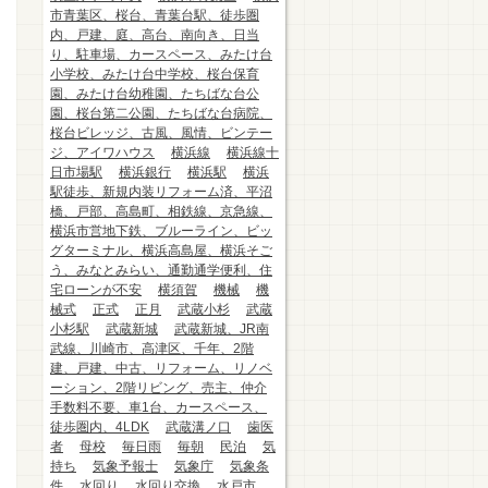
市青葉区、桜台、青葉台駅、徒歩圏
内、戸建、庭、高台、南向き、日当
り、駐車場、カースペース、みたけ台
小学校、みたけ台中学校、桜台保育
園、みたけ台幼稚園、たちばな台公
園、桜台第二公園、たちばな台病院、
桜台ビレッジ、古風、風情、ビンテー
ジ、アイワハウス
横浜線
横浜線十
日市場駅
横浜銀行
横浜駅
横浜
駅徒歩、新規内装リフォーム済、平沼
橋、戸部、高島町、相鉄線、京急線、
横浜市営地下鉄、ブルーライン、ビッ
グターミナル、横浜高島屋、横浜そご
う、みなとみらい、通勤通学便利、住
宅ローンが不安
横須賀
機械
機
械式
正式
正月
武蔵小杉
武蔵
小杉駅
武蔵新城
武蔵新城、JR南
武線、川崎市、高津区、千年、2階
建、戸建、中古、リフォーム、リノベ
ーション、2階リビング、売主、仲介
手数料不要、車1台、カースペース、
徒歩圏内、4LDK
武蔵溝ノ口
歯医
者
母校
毎日雨
毎朝
民泊
気
持ち
気象予報士
気象庁
気象条
件
水回り
水回り交換
水戸市