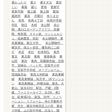
暑かったり
暑さ
暑すぎる
暑苦
しい
暴風
曇り
更地
更新可
更新可能
最上級
最上階
最強
最終枡
最高
月曜日
有りませ
ん
有馬
有馬４丁目
有馬中学校
学区
朝日
木材
未公開
未公
開、溝の口ガーデンアクアス、高層
階、角部屋、９０㎡超、コンシェルジ
ュ、収納豊富、笑顔
未公開物件、東
急東横線、都立大学、
未公開物件、
横浜市、保土ヶ谷区、優先的にご紹
介
本店
本社
杉本和弘
条件
東京
東京都
東南
東南角地
東
山田
東急
東急、田園都市線、宮前
平、宮崎台、ペット可、宮前平小学
校、宮前平中学校、オープンルーム、
現地販売会
東急大井町線
東急東横
線
東急東横線，祐天寺，1Kマンショ
ン
東急東横線、JR横浜線、菊名、大
倉山、徒歩10分、駅近、戸建、2階
建、ファミリータイプ、3LDK、車2
台、駐車場2台、築浅、30坪、リノベ
ーション、リフォーム、仲介手数料不
要、売主、横浜市鶴見区上の宮、菊名
小学校、上の宮中学校、日当り、眺