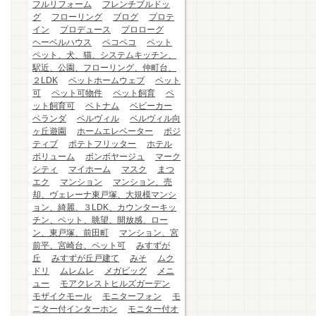
フルリフォーム
フレンチブルドッ
グ
フローリング
ブログ
プロテ
イン
プロデュース
プロローグ
ヘーベルハウス
ペコペコ
ペット
ペット、犬、猫、システムキッチン、
駅近、公園、フローリング、仲町台、
２LDK
ペットホームウェブ
ペット
可
ペット可物件
ペット飼育
ペ
ット飼育可
ベトナム
ベビーカー
ベランダ
ベルヴィル
ベルヴィル向
ヶ丘遊園
ホームエレベーター
ポジ
ティブ
ポテトフリッター
ホテル
ボリューム
ボンボヤージュ
マーク
シティ
マイホーム
マスク
まつ
エク
マンション
マンション、売
却、ヴェレーナ東戸塚、大規模マンシ
ョン、綺麗、３LDK、カウンターキッ
チン、ペット、眺望、開放感、ロー
ン、東戸塚、前田町
マンション、宮
前平、宮崎台、ペット可
みすずが
丘
みすずが丘戸建て
みそ
ムク
ドリ
ムレムレ
メガビッグ
メニ
ュー
モアクレストヒルズガーデン
モザイクモール
モニターフォン
モ
ニター付インターホン
モニター付オ