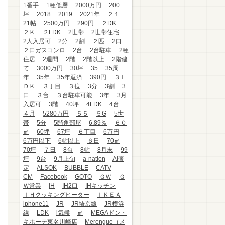
1番手
1種低層
2000万円
200
坪
2018
2019
2021年
２１
21帖
2500万円
290円
２DK
２Ｋ
２LDK
2世帯
2世帯住宅
2人入居可
2分
2割
２匹
2口
２口ガスコンロ
2台
2台駐車
2種
住居
2週間
2階
2階以上
2階建
て
3000万円
30坪
35
35周
年
35年
35年返済
390円
３Ｌ
ＤＫ
３丁目
３位
3分
3割
3
口
３台
３台駐車可能
3年
3月
入居可
3階
40坪
4LDK
4台
４月
5280万円
５５
５G
5世
帯
5分
5階角部屋
6.89％
６０
㎡
60坪
67坪
６丁目
6万円
6万円以下
6帖以上
６日
70㎡
70坪
７日
8台
8帖
8月末
99
坪
9台
9月上旬
a-nation
AI査
定
ALSOK
BUBBLE
CATV
CM
Facebook
GOTO
ＧＷ
Ｇ
Ｗ営業
IH
IH2口
IHキッチン
ＩＨクッキングヒーター
ＩＫＥＡ
iphone11
JR
JR埼京線
JR横浜
線
LDK
l気候
㎡
MEGAドン・
キホーテ東名川崎店
Merengue（メ