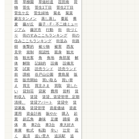
県
草柳園
草薙杉道
荏田南
荷
物
菅生
菅生1丁目
菅生2丁目
菅生ケ丘
菅生緑地
菊名
菊菜
蒙古タンメン
蒸し蒸し
蔓延
蕎
麦
藤が丘
藤子・F・不二雄ミュー
ジアム
藤沢市
行動
街
街づく
り
街のすみここちランキング
街の
住みここちランキング
街並み
街路
樹
衝撃的
被り物
被害
西友
見学
規制
視認性
親身
観光
地
観光客
角
角地
角部屋
解
体
解除
記録的
設備
設備充
実
試算
読売ランド
読売ランド
前
課税
谷戸山公園
豊島屋
販
売
販売開始
買い取る
買い替
え
買主
買主さま
買取
貸した
い
貸別荘
貸家
費用
賃料
賃
料収入
賃貸
賃貸、賃貸管理、定期
清掃、
賃貸アパート
賃貸中
賃
貸募集
賃貸管理
資産価値
資産
運用
資金計画
賑やか
購入
起
業
超広角
趣味
足腰
踊場
身
体
車
車2台
車3台
車大好き
車庫
軟式
転勤
辛い
辻堂
近
く
返済
追い焚き
追浜駅
追