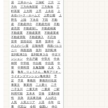
居
三井ホーム
三保町
三方
三
方向
三方向角部屋
三方角地
三
軒茶屋
上大岡
上手
上永谷
上
永谷パーク・ホームズ
上野公園
上
野毛
上陸
下永谷
下田
不動
産
不動産仲介
不動産売却
不動
産売買
不動産探し
不動産検索
不動産業
不動産業界
不動産業者
不動産買取
不動産購入
不忍池
世帯
世田谷区
世界
世界中
丘
の上のパン屋
丘陵地帯
両面バルコ
ニー
両面道路
並列
並列駐車
並列駐車2台
並列駐車３台
中古マ
ンション
中古戸建
中型犬
中央
林間
中学校
中白根
中目黒
中
華
中華料理
丸亀製麵
久末
九
葉
亀有，りょうさん，亀有アリオ，
ライオンズマンション亀有第3
予
定
予算
事務所
事務所付住居
事業主
事業用
二人乗り
二子
二子玉川
二重天井
二重床
二駅
利用可能
五本木
交換
交通利便
性
京急
京浜東北線
人は武士
人気
人気エリア
人流
今年
仕
事
代官山
令和
仮囲い
仲介