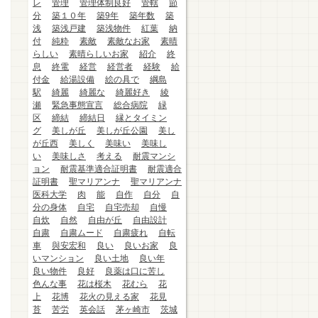
レ
管理
管理体制良好
管轄
節
分
築１０年
築9年
築年数
築
浅
築浅戸建
築浅物件
紅葉
納
付
純粋
素敵
素敵なお家
素晴
らしい
素晴らしいお家
紹介
終
息
終電
経営
経営者
経験
給
付金
給湯設備
絵の具で
綱島
駅
綺麗
綺麗な
綺麗好き
綾
瀬
緊急事態宣言
総合病院
緑
区
締結
締結日
縁とタイミン
グ
美しが丘
美しが丘公園
美し
が丘西
美しく
美味い
美味し
い
美味しさ
考える
耐震マンシ
ョン
耐震基準適合証明書
耐震適合
証明書
聖マリアンナ
聖マリアンナ
医科大学
肉
能
自作
自分
自
分の身体
自宅
自宅売却
自慢
自炊
自然
自由が丘
自由設計
自粛
自粛ムード
自粛疲れ
自転
車
與安宏和
良い
良いお家
良
いマンション
良い土地
良い年
良い物件
良好
良薬は口に苦し
色んな事
花は桜木
花むら
花
上
花博
花火の見える家
花見
苔
苦労
英会話
茅ヶ崎市
茨城