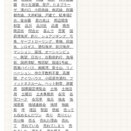
園
向ケ丘遊園、登戸、たまプラー
ザ、溝の口、小田急線、南武線、田園
都市線、大井町線、戸建て、駐車場2
台、徒歩圏
君の名は
周辺環境
和室
品川
品川区
品濃
商売
商店街
問合せ
喜んで
営業
国
府津海岸、釣り、ショアジギング、弓
角、サーフトローリング、青物、回遊
魚、シロギス、酒匂海岸、前川海岸、
マンション、築浅、オーシャンビュ
ー、眺望、日当り、出勤前釣行、漁場
前、国府津駅、鴨宮駅、国道1号線、
西湘バイパス、相模湾、富士山、リノ
ベーション、仲介手数料不要、高層
階、アイワハウス、小田原市酒匂、フ
ィットネスルーム、ペット飼育、床暖
房
国際園芸博覧会
土地
土地活
用
土曜日
土木事務所
在宅
在
宅ワーク
在宅率
地元
地名
地
域密着
地域連絡会
地球
地鎮
祭
坪
埋設
堅固
壁紙
売って
も住めるんだワン
売り
売りたい
売り物
売る
売れた理由
売れ
て
売れている
売れてしまう
売