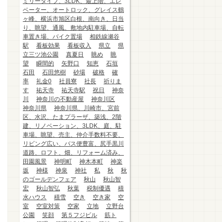
ミリータイプ、3LDK、最上階、エレ
ベーター、オートロック、グレイス鶴
ヶ峰、横浜市旭区白根、南向き、日当
り、眺望、通風、敷地内駐車場、自転
車置き場、バイク置場
相鉄線瀬谷
駅
看板効果
看板収入
県立
県
立三ツ池公園
真夏日
眺め
眺
望
瞬間的
矢野口
知恵
石垣
石田
石田悠樹
砂場
破格
確
率
礼金0
社員寮
社長
祈りま
す
祐天寺
祐天寺駅
祝日
神奈
川
神奈川の不動産屋
神奈川区
神奈川県
神奈川県、川崎市、宮前
区、水沢、たまプラーザ、築浅、2階
建、リノベーション、3LDK、庭、駐
車場、眺望、売主、仲介手数料不要、
リビング広い、バス便豊富、尻手黒川
道路、ロフト、畑、リフォーム済み、
田園風景
神明町
神木本町
神楽
坂
神様
神泉
神社
私
秋
秋
のゴールデンフェア
秋山
秋山智
宏
秋山智弘
秋葉
税制優遇
積
水ハウス
積雪
空き
空き家
空
室
空室対策
空家
立地
立野台
公園
笑顔
第５フジビル
筋ト