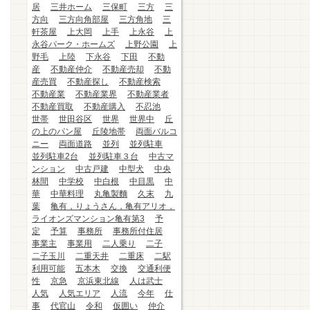
居
三井ホーム
三保町
三方
三
方向
三方向角部屋
三方角地
三
軒茶屋
上大岡
上手
上永谷
上
永谷パーク・ホームズ
上野公園
上
野毛
上陸
下永谷
下田
不動
産
不動産仲介
不動産売却
不動
産売買
不動産探し
不動産検索
不動産業
不動産業界
不動産業者
不動産買取
不動産購入
不忍池
世帯
世田谷区
世界
世界中
丘
の上のパン屋
丘陵地帯
両面バルコ
ニー
両面道路
並列
並列駐車
並列駐車2台
並列駐車３台
中古マ
ンション
中古戸建
中型犬
中央
林間
中学校
中白根
中目黒
中
華
中華料理
丸亀製麵
久末
九
葉
亀有，りょうさん，亀有アリオ，
ライオンズマンション亀有第3
予
定
予算
事務所
事務所付住居
事業主
事業用
二人乗り
二子
二子玉川
二重天井
二重床
二駅
利用可能
五本木
交換
交通利便
性
京急
京浜東北線
人は武士
人気
人気エリア
人流
今年
仕
事
代官山
令和
仮囲い
仲介