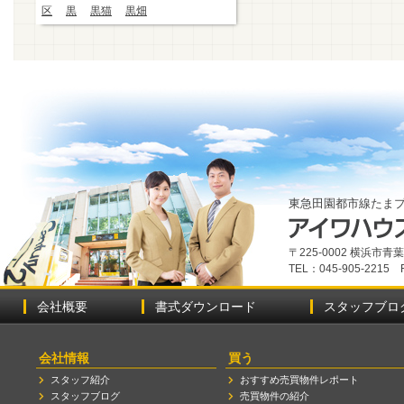
区
黒
黒猫
黒畑
東急田園都市線たま
〒225-0002 横浜市
TEL：045-905-2215 
会社概要
書式ダウンロード
スタッフブロ
会社情報
買う
スタッフ紹介
おすすめ売買物件レポート
スタッフブログ
売買物件の紹介