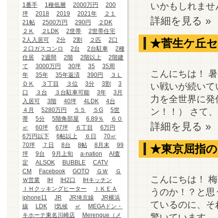
いかもしれません…
1番手
1種低層
2000万円
200
坪
2018
2019
2021年
２１
詳細を見る »
21帖
2500万円
290円
２DK
２Ｋ
２LDK
2世帯
2世帯住宅
2人入居可
2分
2割
２匹
2口
★菅生ケ丘
２口ガスコンロ
2台
2台駐車
2種
住居
2週間
2階
2階以上
2階建
て
3000万円
30坪
35
35周
こんにちは！ 
年
35年
35年返済
390円
３Ｌ
ＤＫ
３丁目
３位
3分
3割
3
い戦いが続いて
口
３台
３台駐車可能
3年
3月
力を全世界に発
入居可
3階
40坪
4LDK
4台
ン！！） さて、
４月
5280万円
５５
５G
5世
帯
5分
5階角部屋
6.89％
６０
詳細を見る »
㎡
60坪
67坪
６丁目
6万円
6万円以下
6帖以上
６日
70㎡
70坪
７日
8台
8帖
8月末
99
★東京屈指の
坪
9台
9月上旬
a-nation
AI査
定
ALSOK
BUBBLE
CATV
CM
Facebook
GOTO
ＧＷ
Ｇ
こんにちは！ 
Ｗ営業
IH
IH2口
IHキッチン
ＩＨクッキングヒーター
ＩＫＥＡ
うのか！？と思
iphone11
JR
JR埼京線
JR横浜
ているのに、そ
線
LDK
l気候
㎡
MEGAドン・
キホーテ東名川崎店
Merengue（メ
驚いています。 皆