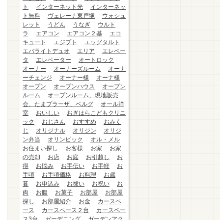
ト
インターネット光
インターネッ
ト無料
ヴェレーナ東戸塚
ウォシュ
レット
うどん
うなぎ
ウルト
ラ
エアコン
エアコン２基
エコ
キュート
エジプト
エッグタルト
エバライトデュオ
エリア
エレベー
タ
エレベーター
オートロック
オーナー
オーナーズルーム
オーナ
ーチェンジ
オーナー様
オーナ様
オープン
オープンハウス
オープン
ルーム
オープンルーム、現地販売
会、たまプラーザ、ベルグ
オール洋
室
おいしい
おぎはらこどもクリニ
ック
おじさん
おすすめ
おみく
じ
オリジナル
オリジン
オリジ
ン弁当
オリンピック
オル・メル
お住まい探し
お客様
お家
お家
の売却
お店
お庭
お引越し
お
得
お悩み
お手伝い
お手軽
お
手頃
お手頃価格
お料理
お歳
暮
お申込み
お祓い
お祝い
お
肉
お腹
お菓子
お部屋
お部屋
探し
お部屋紹介
お金
カースペ
ース
カースペース２台
カースペー
ス3台
ガーデニング
ガーデンアク