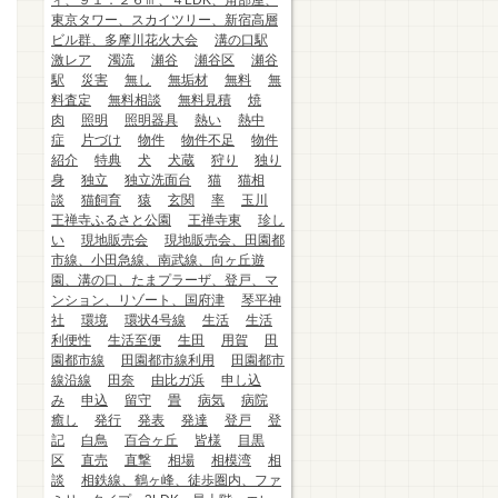
ィ、９１．２６㎡、４LDK、角部屋、
東京タワー、スカイツリー、新宿高層
ビル群、多摩川花火大会
溝の口駅
激レア
濁流
瀬谷
瀬谷区
瀬谷
駅
災害
無し
無垢材
無料
無
料査定
無料相談
無料見積
焼
肉
照明
照明器具
熱い
熱中
症
片づけ
物件
物件不足
物件
紹介
特典
犬
犬蔵
狩り
独り
身
独立
独立洗面台
猫
猫相
談
猫飼育
猿
玄関
率
玉川
王禅寺ふるさと公園
王禅寺東
珍し
い
現地販売会
現地販売会、田園都
市線、小田急線、南武線、向ヶ丘遊
園、溝の口、たまプラーザ、登戸、マ
ンション、リゾート、国府津
琴平神
社
環境
環状4号線
生活
生活
利便性
生活至便
生田
用賀
田
園都市線
田園都市線利用
田園都市
線沿線
田奈
由比ガ浜
申し込
み
申込
留守
畳
病気
病院
癒し
発行
発表
発達
登戸
登
記
白鳥
百合ヶ丘
皆様
目黒
区
直売
直撃
相場
相模湾
相
談
相鉄線、鶴ヶ峰、徒歩圏内、ファ