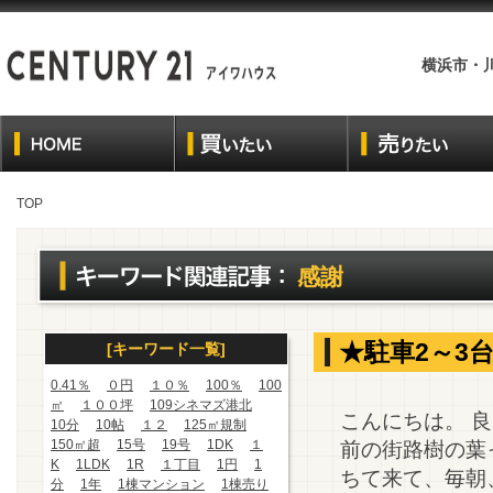
横浜市・
TOP
感謝
★駐車2～3
[キーワード一覧]
0.41％
０円
１０％
100％
100
㎡
１００坪
109シネマズ港北
こんにちは。 
10分
10帖
１２
125㎡規制
150㎡超
15号
19号
1DK
１
前の街路樹の葉
K
1LDK
1R
１丁目
1円
1
ちて来て、毎朝
分
1年
1棟マンション
1棟売り