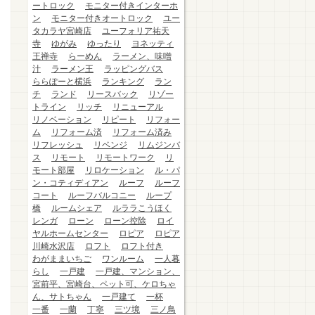
ートロック
モニター付きインターホ
ン
モニター付きオートロック
ユー
タカラヤ宮崎店
ユーフォリア祐天
寺
ゆがみ
ゆったり
ヨネッティ
王禅寺
らーめん
ラーメン、味噌
汁
ラーメン王
ラッピングバス
ららぽーと横浜
ランキング
ラン
チ
ランド
リースバック
リゾー
トライン
リッチ
リニューアル
リノベーション
リピート
リフォー
ム
リフォーム済
リフォーム済み
リフレッシュ
リベンジ
リムジンバ
ス
リモート
リモートワーク
リ
モート部屋
リロケーション
ル・パ
ン・コティディアン
ルーフ
ルーフ
コート
ルーフバルコニー
ループ
橋
ルームシェア
ルララこうほく
レンガ
ローン
ローン控除
ロイ
ヤルホームセンター
ロピア
ロピア
川崎水沢店
ロフト
ロフト付き
わがままいちご
ワンルーム
一人暮
らし
一戸建
一戸建、マンション、
宮前平、宮崎台、ペット可、ケロちゃ
ん、サトちゃん
一戸建て
一杯
一番
一蘭
丁寧
三ツ境
三ノ鳥