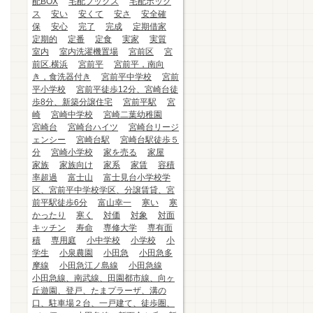
配BOX
宅配ブックス
宅配ボック
ス
安い
安くて
安さ
安全確
保
安心
完了
完成
定期借家
定期的
定番
定食
実家
実質
室内
室内洗濯機置場
宮前区
宮
前区.横浜
宮前平
宮前平，南向
き，食洗器付き
宮前平中学校
宮前
平小学校
宮前平徒歩12分、宮崎台徒
歩8分、新築分譲住宅
宮前平駅
宮
崎
宮崎中学校
宮崎二葉幼稚園
宮崎台
宮崎台ハイツ
宮崎台リージ
ェンシー
宮崎台駅
宮崎台駅徒歩５
分
宮崎小学校
家を売る
家屋
家族
家族向け
家系
家賃
容積
率超過
富士山
富士見台小学校学
区、宮前平中学校学区、分譲賃貸、宮
前平駅徒歩6分
富山幸一
寒い
寒
かったり
寒く
対価
対象
対面
キッチン
寿命
専修大学
専有面
積
専用庭
小中学校
小学校
小
学生
小泉農園
小田急
小田急多
摩線
小田急江ノ島線
小田急線
小田急線、南武線、田園都市線、向ヶ
丘遊園、登戸、たまプラーザ、溝の
口、駐車場２台、一戸建て、徒歩圏、