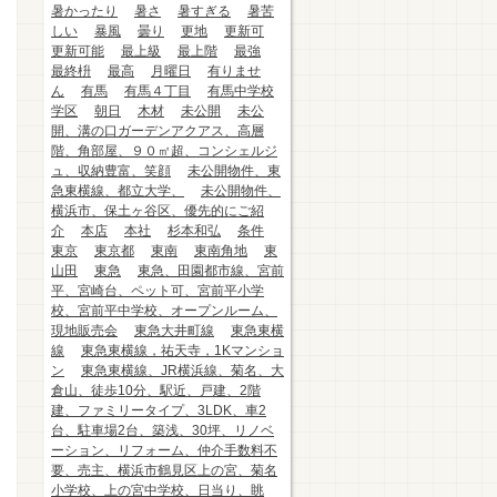
暑かったり
暑さ
暑すぎる
暑苦
しい
暴風
曇り
更地
更新可
更新可能
最上級
最上階
最強
最終枡
最高
月曜日
有りませ
ん
有馬
有馬４丁目
有馬中学校
学区
朝日
木材
未公開
未公
開、溝の口ガーデンアクアス、高層
階、角部屋、９０㎡超、コンシェルジ
ュ、収納豊富、笑顔
未公開物件、東
急東横線、都立大学、
未公開物件、
横浜市、保土ヶ谷区、優先的にご紹
介
本店
本社
杉本和弘
条件
東京
東京都
東南
東南角地
東
山田
東急
東急、田園都市線、宮前
平、宮崎台、ペット可、宮前平小学
校、宮前平中学校、オープンルーム、
現地販売会
東急大井町線
東急東横
線
東急東横線，祐天寺，1Kマンショ
ン
東急東横線、JR横浜線、菊名、大
倉山、徒歩10分、駅近、戸建、2階
建、ファミリータイプ、3LDK、車2
台、駐車場2台、築浅、30坪、リノベ
ーション、リフォーム、仲介手数料不
要、売主、横浜市鶴見区上の宮、菊名
小学校、上の宮中学校、日当り、眺