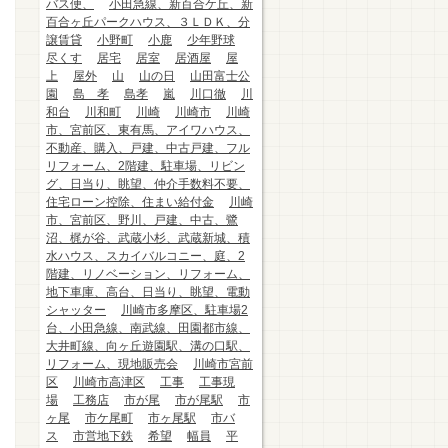
バス便、
小田急線、新百合ケ丘、新
百合ヶ丘パークハウス、３ＬＤＫ、分
譲賃貸
小野町
小鹿
少年野球
尽くす
居宅
居室
居酒屋
屋
上
屋外
山
山の日
山田富士公
園
島 孝
島孝
嵐
川口徹
川
和台
川和町
川崎
川崎市
川崎
市、宮前区、東有馬、アイワハウス、
不動産、購入、戸建、中古戸建、フル
リフォーム、2階建、駐車場、リビン
グ、日当り、眺望、仲介手数料不要、
住宅ローン控除、住まい給付金
川崎
市、宮前区、野川、戸建、中古、鷺
沼、梶が谷、武蔵小杉、武蔵新城、積
水ハウス、スカイバルコニー、庭、2
階建、リノベーション、リフォーム、
地下車庫、高台、日当り、眺望、電動
シャッター
川崎市多摩区、駐車場2
台、小田急線、南武線、田園都市線、
大井町線、向ヶ丘遊園駅、溝の口駅、
リフォーム、現地販売会
川崎市宮前
区
川崎市高津区
工事
工事現
場
工務店
市が尾
市が尾駅
市
ヶ尾
市ケ尾町
市ヶ尾駅
市バ
ス
市営地下鉄
希望
幅員
平