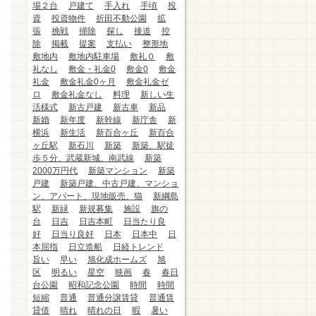
場２台
戸建て
手入れ
手頃
投
資
投資物件
折田不動公園
拡
張
挑戦
掃除
探し
接道
控
除
掲載
提案
支払い
整形地
敷地内
敷地内駐車場
敷礼０
敷
礼なし
敷金・礼金0
敷金0
敷金
礼金
敷金礼金0ヶ月
敷金礼金ゼ
ロ
敷金礼金なし
料理
新しい生
活様式
新古戸建
新古車
新品
新婚
新年度
新幹線
新庁舎
新
横浜
新生活
新百合ヶ丘
新百合
ヶ丘駅
新石川
新築
新築、駅徒
歩５分、武蔵新城、南武線
新築
2000万円代
新築マンション
新築
戸建
新築戸建、中古戸建、マンショ
ン、アパート、現地販売、猫
新綱島
駅
新緑
新規募集
施設
旗の
台
日吉
日吉本町
日当たり良
好
日当り良好
日本
日本中
日
本屈指
日立造船
日経トレンド
旨い
早い
旭化成ホームズ
旭
区
明るい
星空
映画
春
春日
台公園
昭和記念公園
時間
時間
短縮
普通
普通分譲賃貸
普通賃
貸借
晴れ
晴れの日
暇
暑い