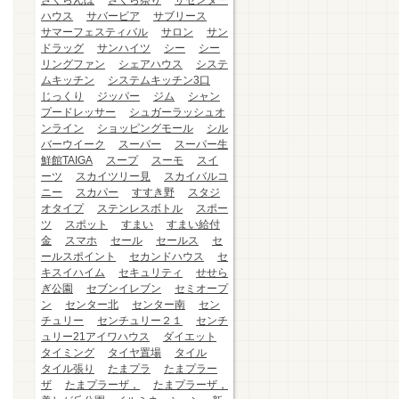
さくらんぼ
さくら祭り
ザセンター
ハウス
サバービア
サブリース
サマーフェスティバル
サロン
サン
ドラッグ
サンハイツ
シー
シー
リングファン
シェアハウス
システ
ムキッチン
システムキッチン3口
じっくり
ジッパー
ジム
シャン
プードレッサー
シュガーラッシュオ
ンライン
ショッピングモール
シル
バーウイーク
スーパー
スーパー生
鮮館TAIGA
スープ
スーモ
スイ
ーツ
スカイツリー見
スカイバルコ
ニー
スカパー
すすき野
スタジ
オタイプ
ステンレスボトル
スポー
ツ
スポット
すまい
すまい給付
金
スマホ
セール
セールス
セ
ールスポイント
セカンドハウス
セ
キスイハイム
セキュリティ
せせら
ぎ公園
セブンイレブン
セミオープ
ン
センター北
センター南
セン
チュリー
センチュリー２１
センチ
ュリー21アイワハウス
ダイエット
タイミング
タイヤ置場
タイル
タイル張り
たまプラ
たまプラー
ザ
たまプラーザ，
たまプラーザ，