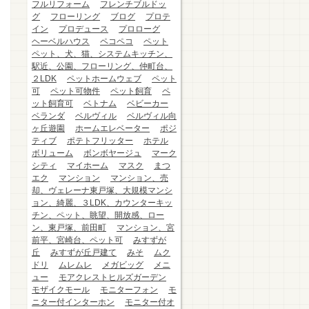
フルリフォーム
フレンチブルドッ
グ
フローリング
ブログ
プロテ
イン
プロデュース
プロローグ
ヘーベルハウス
ペコペコ
ペット
ペット、犬、猫、システムキッチン、
駅近、公園、フローリング、仲町台、
２LDK
ペットホームウェブ
ペット
可
ペット可物件
ペット飼育
ペ
ット飼育可
ベトナム
ベビーカー
ベランダ
ベルヴィル
ベルヴィル向
ヶ丘遊園
ホームエレベーター
ポジ
ティブ
ポテトフリッター
ホテル
ボリューム
ボンボヤージュ
マーク
シティ
マイホーム
マスク
まつ
エク
マンション
マンション、売
却、ヴェレーナ東戸塚、大規模マンシ
ョン、綺麗、３LDK、カウンターキッ
チン、ペット、眺望、開放感、ロー
ン、東戸塚、前田町
マンション、宮
前平、宮崎台、ペット可
みすずが
丘
みすずが丘戸建て
みそ
ムク
ドリ
ムレムレ
メガビッグ
メニ
ュー
モアクレストヒルズガーデン
モザイクモール
モニターフォン
モ
ニター付インターホン
モニター付オ