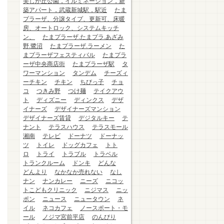
美しが丘公園，イルミネーション，新
築アパート，武蔵新城駅，駅近
たま
プラーザ、分譲タイプ、更新可、床暖
房、オートロック、システムキッチ
ン、
たまプラーザ.たまプラ.あざみ
野.鷺沼
たまプラーザ.ラーメン
た
まプラーザフェスティバル
たまプラ
ーザ中央商店街
たまプラーザ駅
タ
ワーマンション
タンデム
チーズィ
ーチキン
チキン
ちびっ子
チョ
コ
つきみ野
つけ麺
テイクアウ
ト
ディズニー
ディンクス
デザ
イナーズ
デザイナーズマンション
デザイナーズ賃貸
デジタルキー
テ
ナント
テラスハウス
テラスモール
湘南
テレビ
ドーナツ
ドーナッ
ツ
トイレ
ドッグカフェ
トト
ロ
トライ
トラブル
トラベル
トランクルーム
ドンキ
どんな
どんより
なかなか売れない
なし
ナン
ナンカレー
ニーズ
ニコッ
トこどもクリニック
ニジマス
ニッ
ポン
ニュース
ニュータウン
ネ
イル
ネコカフェ
ノースポート・モ
ール
ノジマ宮前平店
のんびり