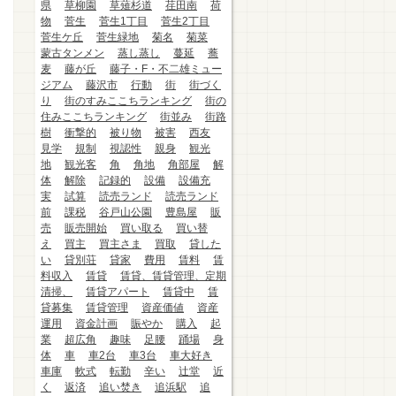
県
草柳園
草薙杉道
荏田南
荷
物
菅生
菅生1丁目
菅生2丁目
菅生ケ丘
菅生緑地
菊名
菊菜
蒙古タンメン
蒸し蒸し
蔓延
蕎
麦
藤が丘
藤子・F・不二雄ミュー
ジアム
藤沢市
行動
街
街づく
り
街のすみここちランキング
街の
住みここちランキング
街並み
街路
樹
衝撃的
被り物
被害
西友
見学
規制
視認性
親身
観光
地
観光客
角
角地
角部屋
解
体
解除
記録的
設備
設備充
実
試算
読売ランド
読売ランド
前
課税
谷戸山公園
豊島屋
販
売
販売開始
買い取る
買い替
え
買主
買主さま
買取
貸した
い
貸別荘
貸家
費用
賃料
賃
料収入
賃貸
賃貸、賃貸管理、定期
清掃、
賃貸アパート
賃貸中
賃
貸募集
賃貸管理
資産価値
資産
運用
資金計画
賑やか
購入
起
業
超広角
趣味
足腰
踊場
身
体
車
車2台
車3台
車大好き
車庫
軟式
転勤
辛い
辻堂
近
く
返済
追い焚き
追浜駅
追