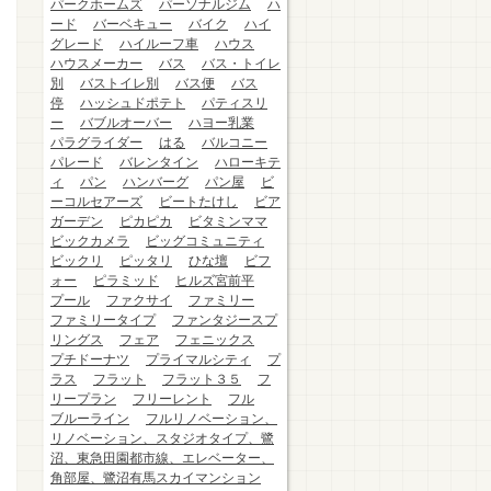
パークホームズ
パーソナルジム
ハ
ード
バーベキュー
バイク
ハイ
グレード
ハイルーフ車
ハウス
ハウスメーカー
バス
バス・トイレ
別
バストイレ別
バス便
バス
停
ハッシュドポテト
パティスリ
ー
バブルオーバー
ハヨー乳業
パラグライダー
はる
バルコニー
パレード
バレンタイン
ハローキテ
ィ
パン
ハンバーグ
パン屋
ビ
ーコルセアーズ
ビートたけし
ビア
ガーデン
ピカピカ
ビタミンママ
ビックカメラ
ビッグコミュニティ
ビックリ
ピッタリ
ひな壇
ビフ
ォー
ピラミッド
ヒルズ宮前平
プール
ファクサイ
ファミリー
ファミリータイプ
ファンタジースプ
リングス
フェア
フェニックス
プチドーナツ
プライマルシティ
プ
ラス
フラット
フラット３５
フ
リープラン
フリーレント
フル
ブルーライン
フルリノベーション、
リノベーション、スタジオタイプ、鷺
沼、東急田園都市線、エレベーター、
角部屋、鷺沼有馬スカイマンション