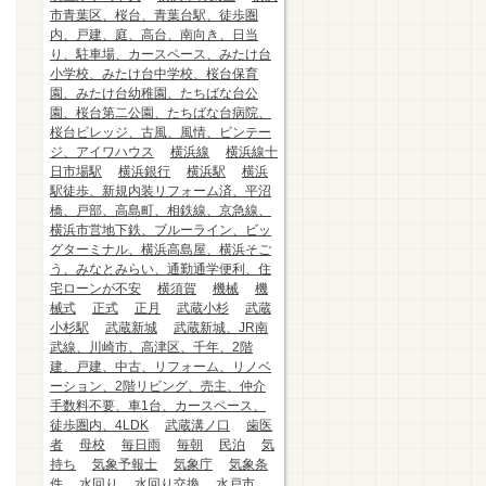
市青葉区、桜台、青葉台駅、徒歩圏
内、戸建、庭、高台、南向き、日当
り、駐車場、カースペース、みたけ台
小学校、みたけ台中学校、桜台保育
園、みたけ台幼稚園、たちばな台公
園、桜台第二公園、たちばな台病院、
桜台ビレッジ、古風、風情、ビンテー
ジ、アイワハウス
横浜線
横浜線十
日市場駅
横浜銀行
横浜駅
横浜
駅徒歩、新規内装リフォーム済、平沼
橋、戸部、高島町、相鉄線、京急線、
横浜市営地下鉄、ブルーライン、ビッ
グターミナル、横浜高島屋、横浜そご
う、みなとみらい、通勤通学便利、住
宅ローンが不安
横須賀
機械
機
械式
正式
正月
武蔵小杉
武蔵
小杉駅
武蔵新城
武蔵新城、JR南
武線、川崎市、高津区、千年、2階
建、戸建、中古、リフォーム、リノベ
ーション、2階リビング、売主、仲介
手数料不要、車1台、カースペース、
徒歩圏内、4LDK
武蔵溝ノ口
歯医
者
母校
毎日雨
毎朝
民泊
気
持ち
気象予報士
気象庁
気象条
件
水回り
水回り交換
水戸市