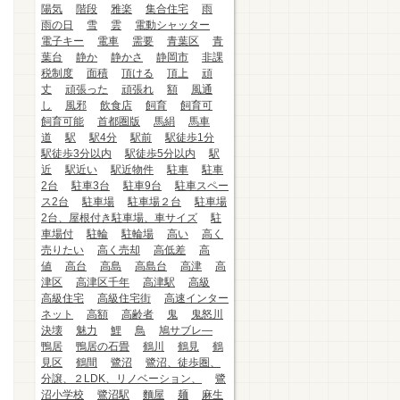
陽気
階段
雅楽
集合住宅
雨
雨の日
雪
雲
電動シャッター
電子キー
電車
需要
青葉区
青
葉台
静か
静かさ
静岡市
非課
税制度
面積
頂ける
頂上
頑
丈
頑張った
頑張れ
額
風通
し
風邪
飲食店
飼育
飼育可
飼育可能
首都圏版
馬絹
馬車
道
駅
駅4分
駅前
駅徒歩1分
駅徒歩3分以内
駅徒歩5分以内
駅
近
駅近い
駅近物件
駐車
駐車
2台
駐車3台
駐車9台
駐車スペー
ス2台
駐車場
駐車場２台
駐車場
2台、屋根付き駐車場、車サイズ
駐
車場付
駐輪
駐輪場
高い
高く
売りたい
高く売却
高低差
高
値
高台
高島
高島台
高津
高
津区
高津区千年
高津駅
高級
高級住宅
高級住宅街
高速インター
ネット
高額
高齢者
鬼
鬼怒川
決壊
魅力
鯉
鳥
鳩サブレ―
鴨居
鴨居の石畳
鶴川
鶴見
鶴
見区
鶴間
鷺沼
鷺沼、徒歩圏、
分譲、２LDK、リノベーション、
鷺
沼小学校
鷺沼駅
麵屋
麺
麻生