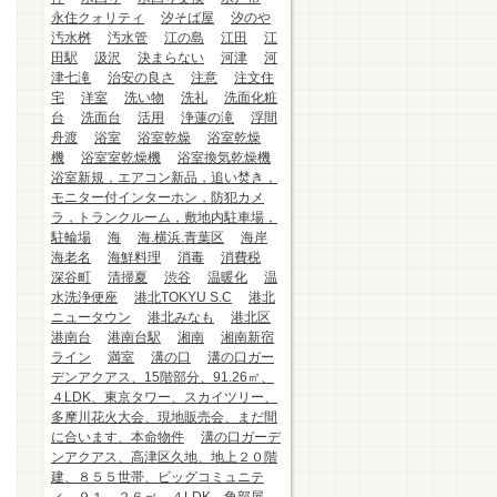
永住クォリティ
汐そば屋
汐のや
汚水桝
汚水管
江の島
江田
江
田駅
汲沢
決まらない
河津
河
津七滝
治安の良さ
注意
注文住
宅
洋室
洗い物
洗礼
洗面化粧
台
洗面台
活用
浄蓮の滝
浮間
舟渡
浴室
浴室乾燥
浴室乾燥
機
浴室室乾燥機
浴室換気乾燥機
浴室新規，エアコン新品，追い焚き，
モニター付インターホン，防犯カメ
ラ，トランクルーム，敷地内駐車場，
駐輪場
海
海.横浜.青葉区
海岸
海老名
海鮮料理
消毒
消費税
深谷町
清掃夏
渋谷
温暖化
温
水洗浄便座
港北TOKYU S.C
港北
ニュータウン
港北みなも
港北区
港南台
港南台駅
湘南
湘南新宿
ライン
満室
溝の口
溝の口ガー
デンアクアス、15階部分、91.26㎡、
４LDK、東京タワー、スカイツリー、
多摩川花火大会、現地販売会、まだ間
に合います、本命物件
溝の口ガーデ
ンアクアス、高津区久地、地上２０階
建、８５５世帯、ビッグコミュニテ