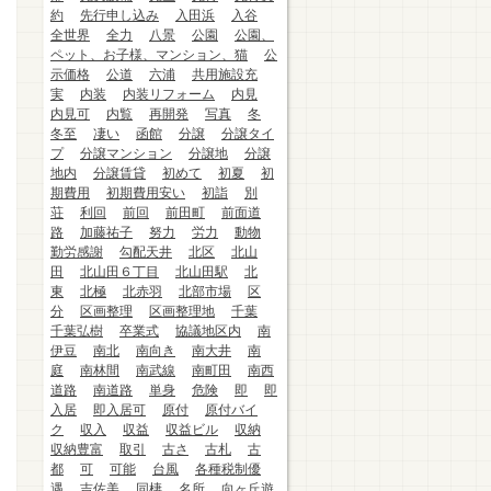
約
先行申し込み
入田浜
入谷
全世界
全力
八景
公園
公園、
ペット、お子様、マンション、猫
公
示価格
公道
六浦
共用施設充
実
内装
内装リフォーム
内見
内見可
内覧
再開発
写真
冬
冬至
凄い
函館
分譲
分譲タイ
プ
分譲マンション
分譲地
分譲
地内
分譲賃貸
初めて
初夏
初
期費用
初期費用安い
初詣
別
荘
利回
前回
前田町
前面道
路
加藤祐子
努力
労力
動物
勤労感謝
勾配天井
北区
北山
田
北山田６丁目
北山田駅
北
東
北極
北赤羽
北部市場
区
分
区画整理
区画整理地
千葉
千葉弘樹
卒業式
協議地区内
南
伊豆
南北
南向き
南大井
南
庭
南林間
南武線
南町田
南西
道路
南道路
単身
危険
即
即
入居
即入居可
原付
原付バイ
ク
収入
収益
収益ビル
収納
収納豊富
取引
古さ
古札
古
都
可
可能
台風
各種税制優
遇
吉佐美
同棲
名所
向ヶ丘遊