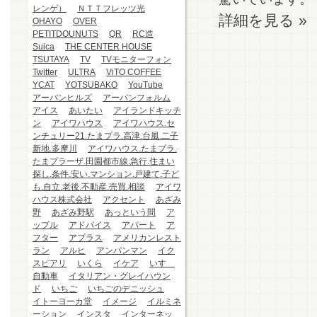
レンゲ）
ＮＴＴフレッツ光
詳細を見る »
OHAYO
OVER
PETITDOUNUTS
QR
RC造
Suica
THE CENTER HOUSE
TSUTAYA
TV
TVモニターフォン
Twitter
ULTRA
ViTO COFFEE
YCAT
YOTSUBAKO
YouTube
アーバンヒルズ
アーバンフォルム
アイス
あいたい
アイランドキッチ
ン
アイワハウス
アイワハウス.セ
ンチュリー21.たまプラ.高津.台風.二子
新地.多摩川
アイワハウス.たまプラ.
たまプラーザ.田園都市線.急行.住まい
探し.条件.安い.マンション.戸建て.子ど
も.自立.老後.不動産.売買.相談
アイワ
ハウス株式会社
アクセント
あざみ
野
あざみ野駅
あっという間
ア
ップル
アドバイス
アパート
ア
フター
アプラス
アメリカンレスト
ラン
アルヒ
アンパンマン
イク
スピアリ
いくら
イケア
いすゞ
自動車
イタリアン・グレイハウン
ド
いちご
いちごのデニッシュ
イトーヨーカ堂
イメージ
イルミネ
ーション
インスタ
インターネッ