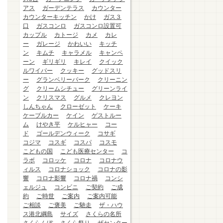
アス
ガーデンテラス
カウンター
カウンターキッチン
かけ
ガス３
口
ガスコンロ
ガスコンロ設置可
カップル
カトージ
カメ
カレ
ー
ガレージ
かわいい
キッチ
ン
キムチ
キャラメル
キャンペ
ーン
ギリギリ
キレイ
クイック
ルワイパー
クッキー
グッドスリ
ー
グランベリーパーク
クリーニン
グ
クリームシチュー
グリーンライ
ン
クリスマス
グルメ
クレヨン
しんちゃん
クローゼット
ケーキ
ケーブルカー
ケイン
ゲストルー
ム
けやき平
ケルヒャー
コー
ド
ゴールデンウィーク
コサギ
コジマ
コスギ
コスパ
コスモ
こどもの国
こども医療センター
コ
ラボ
コロッケ
コロナ
コロナウ
ィルス
コロナショック
コロナの影
響
コロナ影響
コロナ禍
コンシ
ェルジュ
コンビニ
ご契約
ご成
約
ご時世
ご案内
ご案内可能
ご相談
ご褒美
ご馳走
ザ・ハウ
ス港北綱島
サイズ
さくらの名所