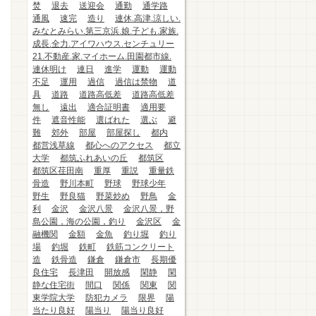
焚
退去
送迎会
通勤
通学路
通風
速完
造り
連休.高津.涼しい.
みなとみらい.第三京浜.娘.子ども.家族.
成長.全力.アイワハウス.センチュリー
21.不動産.家.マイホーム.田園都市線.
連休明け
連日
進学
運動
運動
不足
運用
過信
過信は禁物
道
具
道路
道路高低差
道路高低差
無し
遠出
適合証明書
適用要
件
遮音性能
選ばれた
選ぶ
避
難
郊外
部屋
部屋探し
都内
都営浅草線
都心へのアクセス
都立
大学
都筑ふれあいの丘
都筑区
都筑区荏田南
重厚
重説
重量鉄
骨造
野川本町
野球
野球少年
野生
野良猫
野菜炒め
野鳥
金
利
金沢
金沢八景
金沢八景，野
島公園，海の公園，釣り
金沢区
金
融機関
金額
金魚
釣り堀
釣り
場
釣堀
鉄町
鉄筋コンクリート
造
鉄骨造
鎌倉
鎌倉市
長期優
良住宅
長津田
開放感
閑静
閑
静な住宅街
間口
関係
関東
関
東学院大学
防犯カメラ
限界
陽
当たり良好
陽当り
陽当り良好