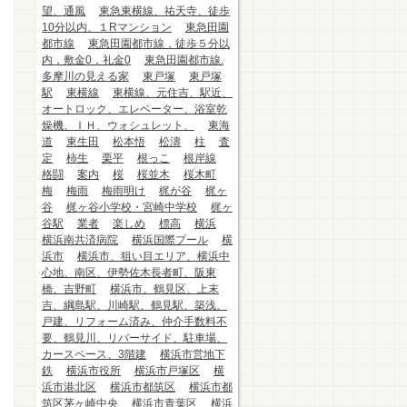
望、通風
東急東横線、祐天寺、徒歩
10分以内、１Rマンション
東急田園
都市線
東急田園都市線，徒歩５分以
内，敷金0，礼金0
東急田園都市線.
多摩川の見える家
東戸塚
東戸塚
駅
東横線
東横線、元住吉、駅近、
オートロック、エレベーター、浴室乾
燥機、ＩＨ、ウォシュレット、
東海
道
東生田
松本悟
松濤
柱
査
定
柿生
栗平
根っこ
根岸線
格闘
案内
桜
桜並木
桜木町
梅
梅雨
梅雨明け
梶が谷
梶ヶ
谷
梶ヶ谷小学校・宮崎中学校
梶ヶ
谷駅
業者
楽しめ
標高
横浜
横浜南共済病院
横浜国際プール
横
浜市
横浜市、狙い目エリア、横浜中
心地、南区、伊勢佐木長者町、阪東
橋、吉野町
横浜市、鶴見区、上末
吉、綱島駅、川崎駅、鶴見駅、築浅、
戸建、リフォーム済み、仲介手数料不
要、鶴見川、リバーサイド、駐車場、
カースペース、3階建
横浜市営地下
鉄
横浜市役所
横浜市戸塚区
横
浜市港北区
横浜市都筑区
横浜市都
筑区茅ヶ崎中央
横浜市青葉区
横浜