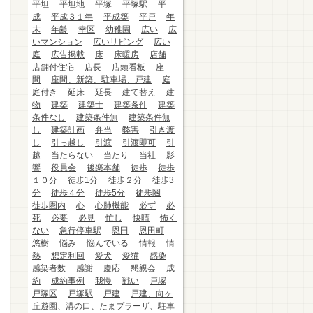
平坦
平坦地
平塚
平塚駅
平
成
平成３１年
平成築
平戸
年
末
年齢
幸区
幼稚園
広い
広
いマンション
広いリビング
広い
庭
広告掲載
床
床暖房
店舗
店舗付住宅
店長
店頭看板
座
間
座間、新築、駐車場、戸建
庭
庭付き
延床
延長
建て替え
建
物
建築
建築士
建築条件
建築
条件なし
建築条件無
建築条件無
し
建築計画
弁当
弊害
引き渡
し
引っ越し
引渡
引渡即可
引
越
当たらない
当たり
当社
影
響
役員会
後楽本舗
徒歩
徒歩
１０分
徒歩1分
徒歩２分
徒歩3
分
徒歩４分
徒歩5分
徒歩圏
徒歩圏内
心
心肺機能
必ず
必
死
必要
必見
忙し
快晴
怖く
ない
急行停車駅
恩田
恩田町
悠樹
悩み
悩んでいる
情報
情
熱
想定利回
愛犬
愛猫
感染
感染者数
感謝
慶応
懇親会
成
約
成約事例
我慢
戦い
戸塚
戸塚区
戸塚駅
戸建
戸建、向ヶ
丘遊園、溝の口、たまプラーザ、駐車