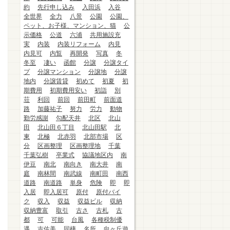
約
先行申し込み
入田浜
入谷
全世界
全力
八景
公園
公園、
ペット、お子様、マンション、猫
公
示価格
公道
六浦
共用施設充
実
内装
内装リフォーム
内見
内見可
内覧
再開発
写真
冬
冬至
凄い
函館
分譲
分譲タイ
プ
分譲マンション
分譲地
分譲
地内
分譲賃貸
初めて
初夏
初
期費用
初期費用安い
初詣
別
荘
利回
前回
前田町
前面道
路
加藤祐子
努力
労力
動物
勤労感謝
勾配天井
北区
北山
田
北山田６丁目
北山田駅
北
東
北極
北赤羽
北部市場
区
分
区画整理
区画整理地
千葉
千葉弘樹
卒業式
協議地区内
南
伊豆
南北
南向き
南大井
南
庭
南林間
南武線
南町田
南西
道路
南道路
単身
危険
即
即
入居
即入居可
原付
原付バイ
ク
収入
収益
収益ビル
収納
収納豊富
取引
古さ
古札
古
都
可
可能
台風
各種税制優
遇
吉佐美
同棲
名所
向ヶ丘遊