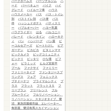
パークホームズ
パーソナルジム
ハ
ード
バーベキュー
バイク
ハイ
グレード
ハイルーフ車
ハウス
ハウスメーカー
バス
バス・トイレ
別
バストイレ別
バス便
バス
停
ハッシュドポテト
パティスリ
ー
バブルオーバー
ハヨー乳業
パラグライダー
はる
バルコニー
パレード
バレンタイン
ハローキテ
ィ
パン
ハンバーグ
パン屋
ビ
ーコルセアーズ
ビートたけし
ビア
ガーデン
ピカピカ
ビタミンママ
ビックカメラ
ビッグコミュニティ
ビックリ
ピッタリ
ひな壇
ビフ
ォー
ピラミッド
ヒルズ宮前平
プール
ファクサイ
ファミリー
ファミリータイプ
ファンタジースプ
リングス
フェア
フェニックス
プチドーナツ
プライマルシティ
プ
ラス
フラット
フラット３５
フ
リープラン
フリーレント
フル
ブルーライン
フルリノベーション、
リノベーション、スタジオタイプ、鷺
沼、東急田園都市線、エレベーター、
角部屋、鷺沼有馬スカイマンション