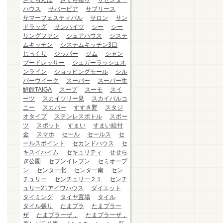
さくらんぼ
さくら祭り
ザセンター
ハウス
サバービア
サブリース
サマーフェスティバル
サロン
サン
ドラッグ
サンハイツ
シー
シー
リングファン
シェアハウス
システ
ムキッチン
システムキッチン3口
じっくり
ジッパー
ジム
シャン
プードレッサー
シュガーラッシュオ
ンライン
ショッピングモール
シル
バーウイーク
スーパー
スーパー生
鮮館TAIGA
スープ
スーモ
スイ
ーツ
スカイツリー見
スカイバルコ
ニー
スカパー
すすき野
スタジ
オタイプ
ステンレスボトル
スポー
ツ
スポット
すまい
すまい給付
金
スマホ
セール
セールス
セ
ールスポイント
セカンドハウス
セ
キスイハイム
セキュリティ
せせら
ぎ公園
セブンイレブン
セミオープ
ン
センター北
センター南
セン
チュリー
センチュリー２１
センチ
ュリー21アイワハウス
ダイエット
タイミング
タイヤ置場
タイル
タイル張り
たまプラ
たまプラー
ザ
たまプラーザ，
たまプラーザ，