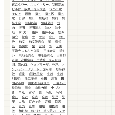
ィ、９１．２６㎡、４LDK、角部屋、
東京タワー、スカイツリー、新宿高層
ビル群、多摩川花火大会
溝の口駅
激レア
濁流
瀬谷
瀬谷区
瀬谷
駅
災害
無し
無垢材
無料
無
料査定
無料相談
無料見積
焼
肉
照明
照明器具
熱い
熱中
症
片づけ
物件
物件不足
物件
紹介
特典
犬
犬蔵
狩り
独り
身
独立
独立洗面台
猫
猫相
談
猫飼育
猿
玄関
率
玉川
王禅寺ふるさと公園
王禅寺東
珍し
い
現地販売会
現地販売会、田園都
市線、小田急線、南武線、向ヶ丘遊
園、溝の口、たまプラーザ、登戸、マ
ンション、リゾート、国府津
琴平神
社
環境
環状4号線
生活
生活
利便性
生活至便
生田
用賀
田
園都市線
田園都市線利用
田園都市
線沿線
田奈
由比ガ浜
申し込
み
申込
留守
畳
病気
病院
癒し
発行
発表
発達
登戸
登
記
白鳥
百合ヶ丘
皆様
目黒
区
直売
直撃
相場
相模湾
相
談
相鉄線、鶴ヶ峰、徒歩圏内、ファ