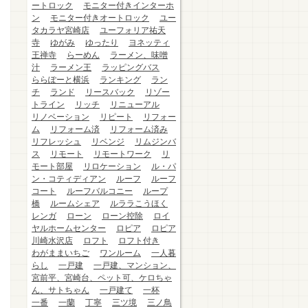
ートロック
モニター付きインターホ
ン
モニター付きオートロック
ユー
タカラヤ宮崎店
ユーフォリア祐天
寺
ゆがみ
ゆったり
ヨネッティ
王禅寺
らーめん
ラーメン、味噌
汁
ラーメン王
ラッピングバス
ららぽーと横浜
ランキング
ラン
チ
ランド
リースバック
リゾー
トライン
リッチ
リニューアル
リノベーション
リピート
リフォー
ム
リフォーム済
リフォーム済み
リフレッシュ
リベンジ
リムジンバ
ス
リモート
リモートワーク
リ
モート部屋
リロケーション
ル・パ
ン・コティディアン
ルーフ
ルーフ
コート
ルーフバルコニー
ループ
橋
ルームシェア
ルララこうほく
レンガ
ローン
ローン控除
ロイ
ヤルホームセンター
ロピア
ロピア
川崎水沢店
ロフト
ロフト付き
わがままいちご
ワンルーム
一人暮
らし
一戸建
一戸建、マンション、
宮前平、宮崎台、ペット可、ケロちゃ
ん、サトちゃん
一戸建て
一杯
一番
一蘭
丁寧
三ツ境
三ノ鳥