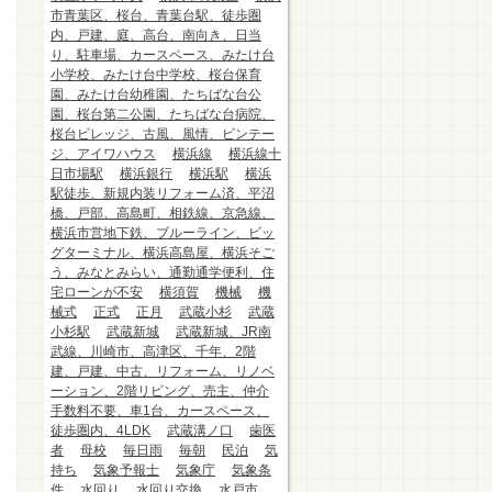
市青葉区、桜台、青葉台駅、徒歩圏
内、戸建、庭、高台、南向き、日当
り、駐車場、カースペース、みたけ台
小学校、みたけ台中学校、桜台保育
園、みたけ台幼稚園、たちばな台公
園、桜台第二公園、たちばな台病院、
桜台ビレッジ、古風、風情、ビンテー
ジ、アイワハウス
横浜線
横浜線十
日市場駅
横浜銀行
横浜駅
横浜
駅徒歩、新規内装リフォーム済、平沼
橋、戸部、高島町、相鉄線、京急線、
横浜市営地下鉄、ブルーライン、ビッ
グターミナル、横浜高島屋、横浜そご
う、みなとみらい、通勤通学便利、住
宅ローンが不安
横須賀
機械
機
械式
正式
正月
武蔵小杉
武蔵
小杉駅
武蔵新城
武蔵新城、JR南
武線、川崎市、高津区、千年、2階
建、戸建、中古、リフォーム、リノベ
ーション、2階リビング、売主、仲介
手数料不要、車1台、カースペース、
徒歩圏内、4LDK
武蔵溝ノ口
歯医
者
母校
毎日雨
毎朝
民泊
気
持ち
気象予報士
気象庁
気象条
件
水回り
水回り交換
水戸市