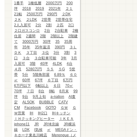
1番手
1種低層
2000万円
200
坪
2018
2019
2021年
２１
21帖
2500万円
290円
２DK
２Ｋ
２LDK
2世帯
2世帯住宅
2人入居可
2分
2割
２匹
2口
２口ガスコンロ
2台
2台駐車
2種
住居
2週間
2階
2階以上
2階建
て
3000万円
30坪
35
35周
年
35年
35年返済
390円
３Ｌ
ＤＫ
３丁目
３位
3分
3割
3
口
３台
３台駐車可能
3年
3月
入居可
3階
40坪
4LDK
4台
４月
5280万円
５５
５G
5世
帯
5分
5階角部屋
6.89％
６０
㎡
60坪
67坪
６丁目
6万円
6万円以下
6帖以上
６日
70㎡
70坪
７日
8台
8帖
8月末
99
坪
9台
9月上旬
a-nation
AI査
定
ALSOK
BUBBLE
CATV
CM
Facebook
GOTO
ＧＷ
Ｇ
Ｗ営業
IH
IH2口
IHキッチン
ＩＨクッキングヒーター
ＩＫＥＡ
iphone11
JR
JR埼京線
JR横浜
線
LDK
l気候
㎡
MEGAドン・
キホーテ東名川崎店
Merengue（メ