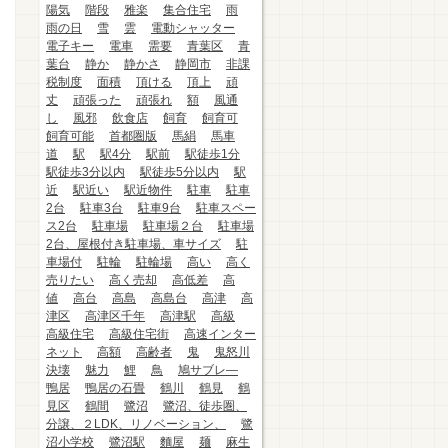
陽気
階段
雅楽
集合住宅
雨
雨の日
雪
雲
電動シャッター
電子キー
電車
需要
青葉区
青
葉台
静か
静かさ
静岡市
非課
税制度
面積
頂ける
頂上
頑
丈
頑張った
頑張れ
額
風通
し
風邪
飲食店
飼育
飼育可
飼育可能
首都圏版
馬絹
馬車
道
駅
駅4分
駅前
駅徒歩1分
駅徒歩3分以内
駅徒歩5分以内
駅
近
駅近い
駅近物件
駐車
駐車
2台
駐車3台
駐車9台
駐車スペー
ス2台
駐車場
駐車場２台
駐車場
2台、屋根付き駐車場、車サイズ
駐
車場付
駐輪
駐輪場
高い
高く
売りたい
高く売却
高低差
高
値
高台
高島
高島台
高津
高
津区
高津区千年
高津駅
高級
高級住宅
高級住宅街
高速インター
ネット
高額
高齢者
鬼
鬼怒川
決壊
魅力
鯉
鳥
鳩サブレ―
鴨居
鴨居の石畳
鶴川
鶴見
鶴
見区
鶴間
鷺沼
鷺沼、徒歩圏、
分譲、２LDK、リノベーション、
鷺
沼小学校
鷺沼駅
麵屋
麺
麻生