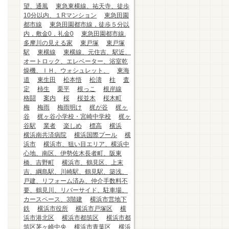
望、通風
東急東横線、祐天寺、徒歩
10分以内、１Rマンション
東急田園
都市線
東急田園都市線，徒歩５分以
内，敷金0，礼金0
東急田園都市線.
多摩川の見える家
東戸塚
東戸塚
駅
東横線
東横線、元住吉、駅近、
オートロック、エレベーター、浴室乾
燥機、ＩＨ、ウォシュレット、
東海
道
東生田
松本悟
松濤
柱
査
定
柿生
栗平
根っこ
根岸線
格闘
案内
桜
桜並木
桜木町
梅
梅雨
梅雨明け
梶が谷
梶ヶ
谷
梶ヶ谷小学校・宮崎中学校
梶ヶ
谷駅
業者
楽しめ
標高
横浜
横浜南共済病院
横浜国際プール
横
浜市
横浜市、狙い目エリア、横浜中
心地、南区、伊勢佐木長者町、阪東
橋、吉野町
横浜市、鶴見区、上末
吉、綱島駅、川崎駅、鶴見駅、築浅、
戸建、リフォーム済み、仲介手数料不
要、鶴見川、リバーサイド、駐車場、
カースペース、3階建
横浜市営地下
鉄
横浜市役所
横浜市戸塚区
横
浜市港北区
横浜市都筑区
横浜市都
筑区茅ヶ崎中央
横浜市青葉区
横浜