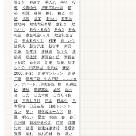
場２台
戸建て
手入れ
手頃
投
資
投資物件
折田不動公園
拡
張
挑戦
掃除
探し
接道
控
除
掲載
提案
支払い
整形地
敷地内
敷地内駐車場
敷礼０
敷
礼なし
敷金・礼金0
敷金0
敷金
礼金
敷金礼金0ヶ月
敷金礼金ゼ
ロ
敷金礼金なし
料理
新しい生
活様式
新古戸建
新古車
新品
新婚
新年度
新幹線
新庁舎
新
横浜
新生活
新百合ヶ丘
新百合
ヶ丘駅
新石川
新築
新築、駅徒
歩５分、武蔵新城、南武線
新築
2000万円代
新築マンション
新築
戸建
新築戸建、中古戸建、マンショ
ン、アパート、現地販売、猫
新綱島
駅
新緑
新規募集
施設
旗の
台
日吉
日吉本町
日当たり良
好
日当り良好
日本
日本中
日
本屈指
日立造船
日経トレンド
旨い
早い
旭化成ホームズ
旭
区
明るい
星空
映画
春
春日
台公園
昭和記念公園
時間
時間
短縮
普通
普通分譲賃貸
普通賃
貸借
晴れ
晴れの日
暇
暑い