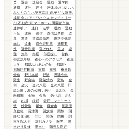
焚
退去
送迎会
通勤
通学路
通風
速完
造り
連休.高津.涼しい.
みなとみらい.第三京浜.娘.子ども.家族.
成長.全力.アイワハウス.センチュリー
21.不動産.家.マイホーム.田園都市線.
連休明け
連日
進学
運動
運動
不足
運用
過信
過信は禁物
道
具
道路
道路高低差
道路高低差
無し
遠出
適合証明書
適用要
件
遮音性能
選ばれた
選ぶ
避
難
郊外
部屋
部屋探し
都内
都営浅草線
都心へのアクセス
都立
大学
都筑ふれあいの丘
都筑区
都筑区荏田南
重厚
重説
重量鉄
骨造
野川本町
野球
野球少年
野生
野良猫
野菜炒め
野鳥
金
利
金沢
金沢八景
金沢八景，野
島公園，海の公園，釣り
金沢区
金
融機関
金額
金魚
釣り堀
釣り
場
釣堀
鉄町
鉄筋コンクリート
造
鉄骨造
鎌倉
鎌倉市
長期優
良住宅
長津田
開放感
閑静
閑
静な住宅街
間口
関係
関東
関
東学院大学
防犯カメラ
限界
陽
当たり良好
陽当り
陽当り良好