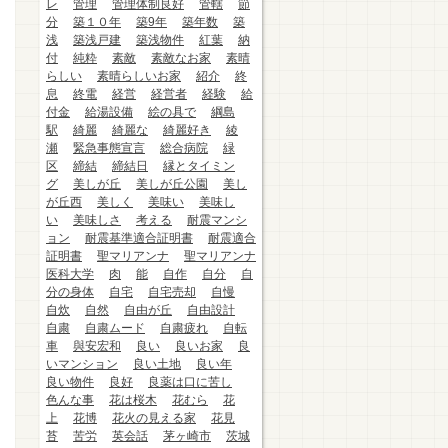
レ
管理
管理体制良好
管轄
節
分
築１０年
築9年
築年数
築
浅
築浅戸建
築浅物件
紅葉
納
付
純粋
素敵
素敵なお家
素晴
らしい
素晴らしいお家
紹介
終
息
終電
経営
経営者
経験
給
付金
給湯設備
絵の具で
綱島
駅
綺麗
綺麗な
綺麗好き
綾
瀬
緊急事態宣言
総合病院
緑
区
締結
締結日
縁とタイミン
グ
美しが丘
美しが丘公園
美し
が丘西
美しく
美味い
美味し
い
美味しさ
考える
耐震マンシ
ョン
耐震基準適合証明書
耐震適合
証明書
聖マリアンナ
聖マリアンナ
医科大学
肉
能
自作
自分
自
分の身体
自宅
自宅売却
自慢
自炊
自然
自由が丘
自由設計
自粛
自粛ムード
自粛疲れ
自転
車
與安宏和
良い
良いお家
良
いマンション
良い土地
良い年
良い物件
良好
良薬は口に苦し
色んな事
花は桜木
花むら
花
上
花博
花火の見える家
花見
苔
苦労
英会話
茅ヶ崎市
茨城