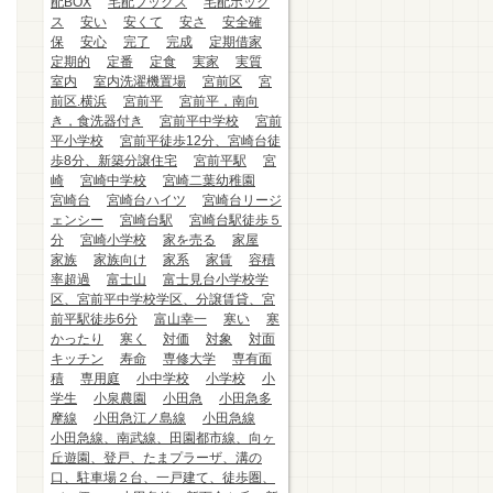
配BOX
宅配ブックス
宅配ボック
ス
安い
安くて
安さ
安全確
保
安心
完了
完成
定期借家
定期的
定番
定食
実家
実質
室内
室内洗濯機置場
宮前区
宮
前区.横浜
宮前平
宮前平，南向
き，食洗器付き
宮前平中学校
宮前
平小学校
宮前平徒歩12分、宮崎台徒
歩8分、新築分譲住宅
宮前平駅
宮
崎
宮崎中学校
宮崎二葉幼稚園
宮崎台
宮崎台ハイツ
宮崎台リージ
ェンシー
宮崎台駅
宮崎台駅徒歩５
分
宮崎小学校
家を売る
家屋
家族
家族向け
家系
家賃
容積
率超過
富士山
富士見台小学校学
区、宮前平中学校学区、分譲賃貸、宮
前平駅徒歩6分
富山幸一
寒い
寒
かったり
寒く
対価
対象
対面
キッチン
寿命
専修大学
専有面
積
専用庭
小中学校
小学校
小
学生
小泉農園
小田急
小田急多
摩線
小田急江ノ島線
小田急線
小田急線、南武線、田園都市線、向ヶ
丘遊園、登戸、たまプラーザ、溝の
口、駐車場２台、一戸建て、徒歩圏、