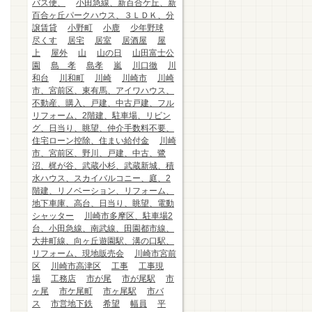
バス便、
小田急線、新百合ケ丘、新
百合ヶ丘パークハウス、３ＬＤＫ、分
譲賃貸
小野町
小鹿
少年野球
尽くす
居宅
居室
居酒屋
屋
上
屋外
山
山の日
山田富士公
園
島 孝
島孝
嵐
川口徹
川
和台
川和町
川崎
川崎市
川崎
市、宮前区、東有馬、アイワハウス、
不動産、購入、戸建、中古戸建、フル
リフォーム、2階建、駐車場、リビン
グ、日当り、眺望、仲介手数料不要、
住宅ローン控除、住まい給付金
川崎
市、宮前区、野川、戸建、中古、鷺
沼、梶が谷、武蔵小杉、武蔵新城、積
水ハウス、スカイバルコニー、庭、2
階建、リノベーション、リフォーム、
地下車庫、高台、日当り、眺望、電動
シャッター
川崎市多摩区、駐車場2
台、小田急線、南武線、田園都市線、
大井町線、向ヶ丘遊園駅、溝の口駅、
リフォーム、現地販売会
川崎市宮前
区
川崎市高津区
工事
工事現
場
工務店
市が尾
市が尾駅
市
ヶ尾
市ケ尾町
市ヶ尾駅
市バ
ス
市営地下鉄
希望
幅員
平