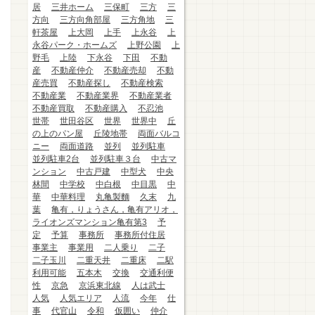
居
三井ホーム
三保町
三方
三
方向
三方向角部屋
三方角地
三
軒茶屋
上大岡
上手
上永谷
上
永谷パーク・ホームズ
上野公園
上
野毛
上陸
下永谷
下田
不動
産
不動産仲介
不動産売却
不動
産売買
不動産探し
不動産検索
不動産業
不動産業界
不動産業者
不動産買取
不動産購入
不忍池
世帯
世田谷区
世界
世界中
丘
の上のパン屋
丘陵地帯
両面バルコ
ニー
両面道路
並列
並列駐車
並列駐車2台
並列駐車３台
中古マ
ンション
中古戸建
中型犬
中央
林間
中学校
中白根
中目黒
中
華
中華料理
丸亀製麵
久末
九
葉
亀有，りょうさん，亀有アリオ，
ライオンズマンション亀有第3
予
定
予算
事務所
事務所付住居
事業主
事業用
二人乗り
二子
二子玉川
二重天井
二重床
二駅
利用可能
五本木
交換
交通利便
性
京急
京浜東北線
人は武士
人気
人気エリア
人流
今年
仕
事
代官山
令和
仮囲い
仲介