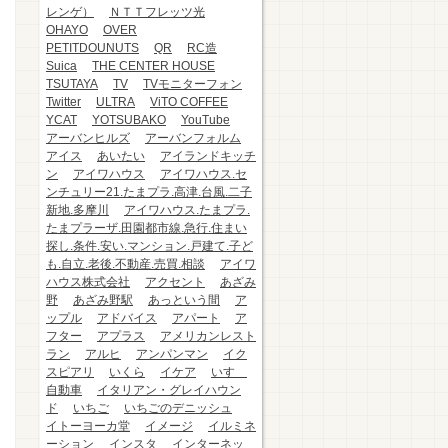
レンゲ）
ＮＴＴフレッツ光
OHAYO
OVER
PETITDOUNUTS
QR
RC造
Suica
THE CENTER HOUSE
TSUTAYA
TV
TVモニターフォン
Twitter
ULTRA
ViTO COFFEE
YCAT
YOTSUBAKO
YouTube
アーバンヒルズ
アーバンフォルム
アイス
あいたい
アイランドキッチ
ン
アイワハウス
アイワハウス.セ
ンチュリー21.たまプラ.高津.台風.二子
新地.多摩川
アイワハウス.たまプラ.
たまプラーザ.田園都市線.急行.住まい
探し.条件.安い.マンション.戸建て.子ど
も.自立.老後.不動産.売買.相談
アイワ
ハウス株式会社
アクセント
あざみ
野
あざみ野駅
あっという間
ア
ップル
アドバイス
アパート
ア
フター
アプラス
アメリカンレスト
ラン
アルヒ
アンパンマン
イク
スピアリ
いくら
イケア
いすゞ
自動車
イタリアン・グレイハウン
ド
いちご
いちごのデニッシュ
イトーヨーカ堂
イメージ
イルミネ
ーション
インスタ
インターネッ