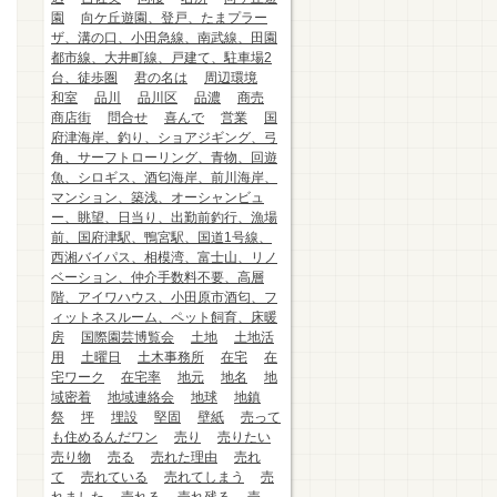
園
向ケ丘遊園、登戸、たまプラー
ザ、溝の口、小田急線、南武線、田園
都市線、大井町線、戸建て、駐車場2
台、徒歩圏
君の名は
周辺環境
和室
品川
品川区
品濃
商売
商店街
問合せ
喜んで
営業
国
府津海岸、釣り、ショアジギング、弓
角、サーフトローリング、青物、回遊
魚、シロギス、酒匂海岸、前川海岸、
マンション、築浅、オーシャンビュ
ー、眺望、日当り、出勤前釣行、漁場
前、国府津駅、鴨宮駅、国道1号線、
西湘バイパス、相模湾、富士山、リノ
ベーション、仲介手数料不要、高層
階、アイワハウス、小田原市酒匂、フ
ィットネスルーム、ペット飼育、床暖
房
国際園芸博覧会
土地
土地活
用
土曜日
土木事務所
在宅
在
宅ワーク
在宅率
地元
地名
地
域密着
地域連絡会
地球
地鎮
祭
坪
埋設
堅固
壁紙
売って
も住めるんだワン
売り
売りたい
売り物
売る
売れた理由
売れ
て
売れている
売れてしまう
売