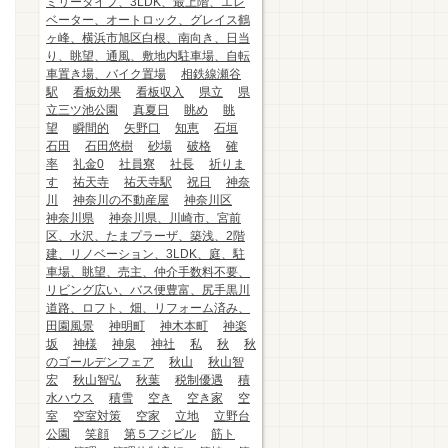
ミリータイプ、3LDK、最上階、エレ
ベーター、オートロック、グレイス鶴
ヶ峰、横浜市旭区白根、南向き、日当
り、眺望、通風、敷地内駐車場、自転
車置き場、バイク置場
相鉄線瀬谷
駅
看板効果
看板収入
県立
県
立三ツ池公園
真夏日
眺め
眺
望
瞬間的
矢野口
知恵
石垣
石田
石田悠樹
砂場
破格
確
率
礼金0
社員寮
社長
祈りま
す
祐天寺
祐天寺駅
祝日
神奈
川
神奈川の不動産屋
神奈川区
神奈川県
神奈川県、川崎市、宮前
区、水沢、たまプラーザ、築浅、2階
建、リノベーション、3LDK、庭、駐
車場、眺望、売主、仲介手数料不要、
リビング広い、バス便豊富、尻手黒川
道路、ロフト、畑、リフォーム済み、
田園風景
神明町
神木本町
神楽
坂
神様
神泉
神社
私
秋
秋
のゴールデンフェア
秋山
秋山智
宏
秋山智弘
秋葉
税制優遇
積
水ハウス
積雪
空き
空き家
空
室
空室対策
空家
立地
立野台
公園
笑顔
第５フジビル
筋ト