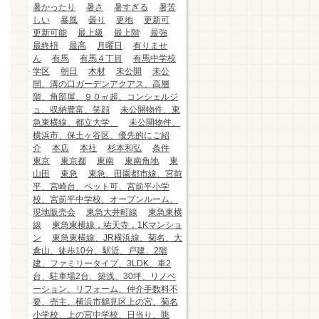
暑かったり
暑さ
暑すぎる
暑苦
しい
暴風
曇り
更地
更新可
更新可能
最上級
最上階
最強
最終枡
最高
月曜日
有りませ
ん
有馬
有馬４丁目
有馬中学校
学区
朝日
木材
未公開
未公
開、溝の口ガーデンアクアス、高層
階、角部屋、９０㎡超、コンシェルジ
ュ、収納豊富、笑顔
未公開物件、東
急東横線、都立大学、
未公開物件、
横浜市、保土ヶ谷区、優先的にご紹
介
本店
本社
杉本和弘
条件
東京
東京都
東南
東南角地
東
山田
東急
東急、田園都市線、宮前
平、宮崎台、ペット可、宮前平小学
校、宮前平中学校、オープンルーム、
現地販売会
東急大井町線
東急東横
線
東急東横線，祐天寺，1Kマンショ
ン
東急東横線、JR横浜線、菊名、大
倉山、徒歩10分、駅近、戸建、2階
建、ファミリータイプ、3LDK、車2
台、駐車場2台、築浅、30坪、リノベ
ーション、リフォーム、仲介手数料不
要、売主、横浜市鶴見区上の宮、菊名
小学校、上の宮中学校、日当り、眺