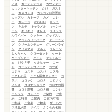
アス
ガーデンテラス
カウンター
カウンターキッチン
かけ
ガス３
口
ガスコンロ
ガスコンロ設置可
カップル
カトージ
カメ
カレ
ー
ガレージ
かわいい
キッチ
ン
キムチ
キャラメル
キャンペ
ーン
ギリギリ
キレイ
クイック
ルワイパー
クッキー
グッドスリ
ー
グランベリーパーク
クリーニン
グ
クリームシチュー
グリーンライ
ン
クリスマス
グルメ
クレヨン
しんちゃん
クローゼット
ケーキ
ケーブルカー
ケイン
ゲストルー
ム
けやき平
ケルヒャー
コー
ド
ゴールデンウィーク
コサギ
コジマ
コスギ
コスパ
コスモ
こどもの国
こども医療センター
コ
ラボ
コロッケ
コロナ
コロナウ
ィルス
コロナショック
コロナの影
響
コロナ影響
コロナ禍
コンシ
ェルジュ
コンビニ
ご契約
ご成
約
ご時世
ご案内
ご案内可能
ご相談
ご褒美
ご馳走
ザ・ハウ
ス港北綱島
サイズ
さくらの名所