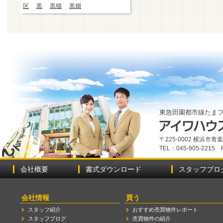
区
黒
黒猫
黒畑
東急田園都市線たま
〒225-0002 横浜市
TEL：045-905-2215 
会社概要
書式ダウンロード
スタッフブロ
会社情報
買う
スタッフ紹介
おすすめ売買物件レポート
スタッフブログ
売買物件の紹介