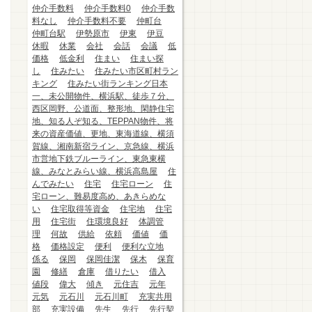
仲介手数料
仲介手数料0
仲介手数
料なし
仲介手数料不要
仲町台
仲町台駅
伊勢原市
伊東
伊豆
休暇
休業
会社
会話
会議
低
価格
低金利
住まい
住まい探
し
住みたい
住みたい市区町村ラン
キング
住みたい街ランキング日本
一、未公開物件、横浜駅、徒歩７分、
西区岡野、公道面、整形地、閑静住宅
地、知る人ぞ知る、TEPPAN物件、将
来の資産価値、更地、東海道線、横須
賀線、湘南新宿ライン、京急線、横浜
市営地下鉄ブルーライン、東急東横
線、みなとみらい線、横浜高島屋
住
んでみたい
住宅
住宅ローン
住
宅ローン、難易度高め、あきらめな
い
住宅取得等資金
住宅地
住宅
用
住宅街
住環境良好
体調管
理
何故
供給
依頼
価値
価
格
価格設定
便利
便利な立地
係る
保岡
保岡佳潔
保木
保育
園
修繕
倉庫
借りたい
借入
値段
偉大
傾き
元住吉
元年
元気
元石川
元石川町
充実共用
部
充実設備
先生
先行
先行契