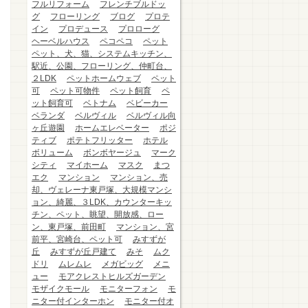
フルリフォーム
フレンチブルドッ
グ
フローリング
ブログ
プロテ
イン
プロデュース
プロローグ
ヘーベルハウス
ペコペコ
ペット
ペット、犬、猫、システムキッチン、
駅近、公園、フローリング、仲町台、
２LDK
ペットホームウェブ
ペット
可
ペット可物件
ペット飼育
ペ
ット飼育可
ベトナム
ベビーカー
ベランダ
ベルヴィル
ベルヴィル向
ヶ丘遊園
ホームエレベーター
ポジ
ティブ
ポテトフリッター
ホテル
ボリューム
ボンボヤージュ
マーク
シティ
マイホーム
マスク
まつ
エク
マンション
マンション、売
却、ヴェレーナ東戸塚、大規模マンシ
ョン、綺麗、３LDK、カウンターキッ
チン、ペット、眺望、開放感、ロー
ン、東戸塚、前田町
マンション、宮
前平、宮崎台、ペット可
みすずが
丘
みすずが丘戸建て
みそ
ムク
ドリ
ムレムレ
メガビッグ
メニ
ュー
モアクレストヒルズガーデン
モザイクモール
モニターフォン
モ
ニター付インターホン
モニター付オ