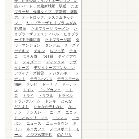
美しが丘公園，イルミネーション，新
築アパート，武蔵新城駅，駅近
たま
プラーザ、分譲タイプ、更新可、床暖
房、オートロック、システムキッチ
ン、
たまプラーザ.たまプラ.あざみ
野.鷺沼
たまプラーザ.ラーメン
た
まプラーザフェスティバル
たまプラ
ーザ中央商店街
たまプラーザ駅
タ
ワーマンション
タンデム
チーズィ
ーチキン
チキン
ちびっ子
チョ
コ
つきみ野
つけ麺
テイクアウ
ト
ディズニー
ディンクス
デザ
イナーズ
デザイナーズマンション
デザイナーズ賃貸
デジタルキー
テ
ナント
テラスハウス
テラスモール
湘南
テレビ
ドーナツ
ドーナッ
ツ
トイレ
ドッグカフェ
トト
ロ
トライ
トラブル
トラベル
トランクルーム
ドンキ
どんな
どんより
なかなか売れない
なし
ナン
ナンカレー
ニーズ
ニコッ
トこどもクリニック
ニジマス
ニッ
ポン
ニュース
ニュータウン
ネ
イル
ネコカフェ
ノースポート・モ
ール
ノジマ宮前平店
のんびり