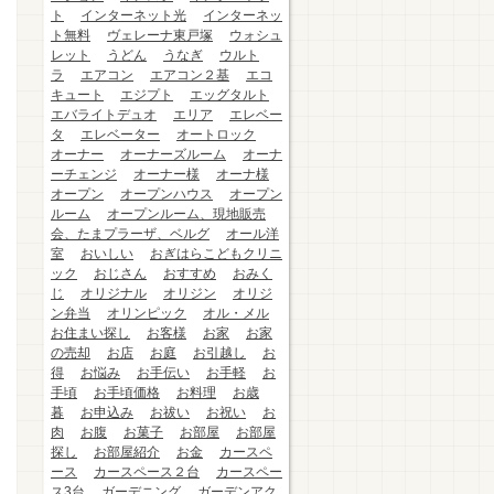
ト
インターネット光
インターネッ
ト無料
ヴェレーナ東戸塚
ウォシュ
レット
うどん
うなぎ
ウルト
ラ
エアコン
エアコン２基
エコ
キュート
エジプト
エッグタルト
エバライトデュオ
エリア
エレベー
タ
エレベーター
オートロック
オーナー
オーナーズルーム
オーナ
ーチェンジ
オーナー様
オーナ様
オープン
オープンハウス
オープン
ルーム
オープンルーム、現地販売
会、たまプラーザ、ベルグ
オール洋
室
おいしい
おぎはらこどもクリニ
ック
おじさん
おすすめ
おみく
じ
オリジナル
オリジン
オリジ
ン弁当
オリンピック
オル・メル
お住まい探し
お客様
お家
お家
の売却
お店
お庭
お引越し
お
得
お悩み
お手伝い
お手軽
お
手頃
お手頃価格
お料理
お歳
暮
お申込み
お祓い
お祝い
お
肉
お腹
お菓子
お部屋
お部屋
探し
お部屋紹介
お金
カースペ
ース
カースペース２台
カースペー
ス3台
ガーデニング
ガーデンアク