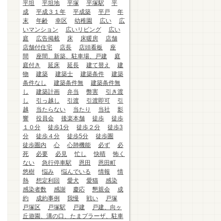
平坦
平坦地
平塚
平塚駅
平
成
平成３１年
平成築
平戸
年
末
年齢
幸区
幼稚園
広い
広
いマンション
広いリビング
広い
庭
広告掲載
床
床暖房
店舗
店舗付住宅
店長
店頭看板
座
間
座間、新築、駐車場、戸建
庭
庭付き
延床
延長
建て替え
建
物
建築
建築士
建築条件
建築
条件なし
建築条件無
建築条件無
し
建築計画
弁当
弊害
引き渡
し
引っ越し
引渡
引渡即可
引
越
当たらない
当たり
当社
影
響
役員会
後楽本舗
徒歩
徒歩
１０分
徒歩1分
徒歩２分
徒歩3
分
徒歩４分
徒歩5分
徒歩圏
徒歩圏内
心
心肺機能
必ず
必
死
必要
必見
忙し
快晴
怖く
ない
急行停車駅
恩田
恩田町
悠樹
悩み
悩んでいる
情報
情
熱
想定利回
愛犬
愛猫
感染
感染者数
感謝
慶応
懇親会
成
約
成約事例
我慢
戦い
戸塚
戸塚区
戸塚駅
戸建
戸建、向ヶ
丘遊園、溝の口、たまプラーザ、駐車