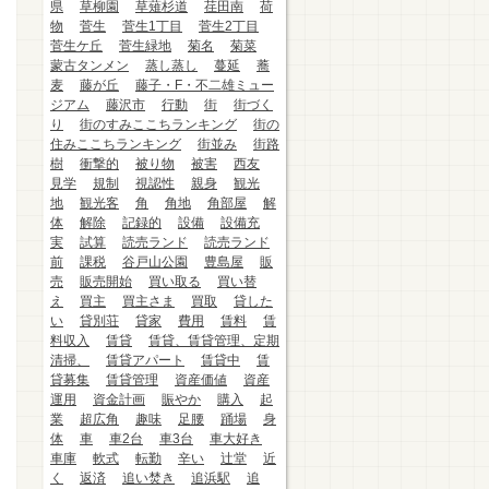
県
草柳園
草薙杉道
荏田南
荷
物
菅生
菅生1丁目
菅生2丁目
菅生ケ丘
菅生緑地
菊名
菊菜
蒙古タンメン
蒸し蒸し
蔓延
蕎
麦
藤が丘
藤子・F・不二雄ミュー
ジアム
藤沢市
行動
街
街づく
り
街のすみここちランキング
街の
住みここちランキング
街並み
街路
樹
衝撃的
被り物
被害
西友
見学
規制
視認性
親身
観光
地
観光客
角
角地
角部屋
解
体
解除
記録的
設備
設備充
実
試算
読売ランド
読売ランド
前
課税
谷戸山公園
豊島屋
販
売
販売開始
買い取る
買い替
え
買主
買主さま
買取
貸した
い
貸別荘
貸家
費用
賃料
賃
料収入
賃貸
賃貸、賃貸管理、定期
清掃、
賃貸アパート
賃貸中
賃
貸募集
賃貸管理
資産価値
資産
運用
資金計画
賑やか
購入
起
業
超広角
趣味
足腰
踊場
身
体
車
車2台
車3台
車大好き
車庫
軟式
転勤
辛い
辻堂
近
く
返済
追い焚き
追浜駅
追