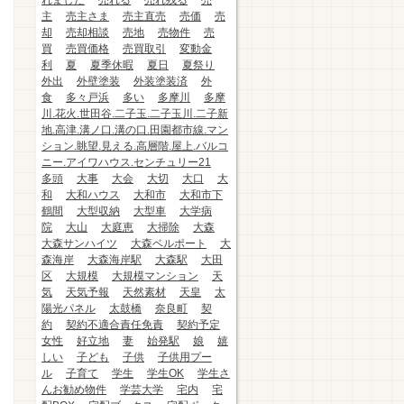
れました
売れる
売れ残る
売
主
売主さま
売主直売
売価
売
却
売却相談
売地
売物件
売
買
売買価格
売買取引
変動金
利
夏
夏季休暇
夏日
夏祭り
外出
外壁塗装
外装塗装済
外
食
多々戸浜
多い
多摩川
多摩
川.花火.世田谷.二子玉.二子玉川.二子新
地.高津.溝ノ口.溝の口.田園都市線.マン
ション.眺望.見える.高層階.屋上.バルコ
ニー.アイワハウス.センチュリー21
多頭
大事
大会
大切
大口
大
和
大和ハウス
大和市
大和市下
鶴間
大型収納
大型車
大学病
院
大山
大庭恵
大掃除
大森
大森サンハイツ
大森ベルポート
大
森海岸
大森海岸駅
大森駅
大田
区
大規模
大規模マンション
天
気
天気予報
天然素材
天皇
太
陽光パネル
太鼓橋
奈良町
契
約
契約不適合責任免責
契約予定
女性
好立地
妻
始発駅
娘
嬉
しい
子ども
子供
子供用プー
ル
子育て
学生
学生OK
学生さ
んお勧め物件
学芸大学
宅内
宅