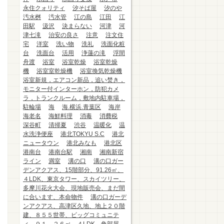
永住クォリティ
汐そば屋
汐のや
汚水桝
汚水管
江の島
江田
江
田駅
汲沢
決まらない
河津
河
津七滝
治安の良さ
注意
注文住
宅
洋室
洗い物
洗礼
洗面化粧
台
洗面台
活用
浄蓮の滝
浮間
舟渡
浴室
浴室乾燥
浴室乾燥
機
浴室室乾燥機
浴室換気乾燥機
浴室新規，エアコン新品，追い焚き，
モニター付インターホン，防犯カメ
ラ，トランクルーム，敷地内駐車場，
駐輪場
海
海.横浜.青葉区
海岸
海老名
海鮮料理
消毒
消費税
深谷町
清掃夏
渋谷
温暖化
温
水洗浄便座
港北TOKYU S.C
港北
ニュータウン
港北みなも
港北区
港南台
港南台駅
湘南
湘南新宿
ライン
満室
溝の口
溝の口ガー
デンアクアス、15階部分、91.26㎡、
４LDK、東京タワー、スカイツリー、
多摩川花火大会、現地販売会、まだ間
に合います、本命物件
溝の口ガーデ
ンアクアス、高津区久地、地上２０階
建、８５５世帯、ビッグコミュニテ