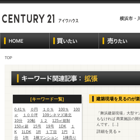
横浜市・
TOP
拡張
建築現場を見るのが楽
[キーワード一覧]
0.41％
０円
１０％
100％
100
「舞浜建築現場」大型マ
㎡
１００坪
109シネマズ港北
もなければ 商業施設の開
10分
10帖
１２
125㎡規制
んです。 […]
150㎡超
15号
19号
1DK
１
詳細を見る »
K
1LDK
1R
１丁目
1円
1
分
1年
1棟マンション
1棟売り